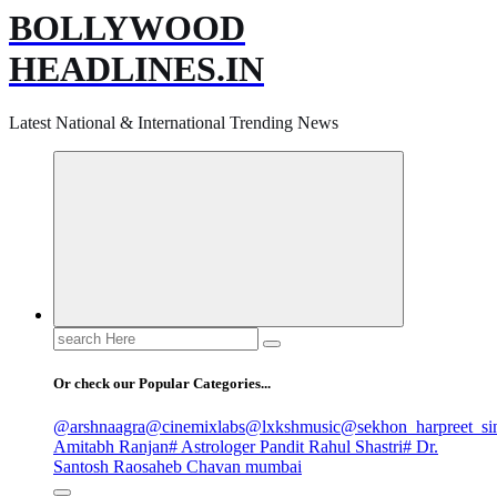
BOLLYWOOD
HEADLINES.IN
Latest National & International Trending News
Search
for:
Or check our Popular Categories...
@arshnaagra
@cinemixlabs
@lxkshmusic
@sekhon_harpreet_si
Amitabh Ranjan
# Astrologer Pandit Rahul Shastri
# Dr.
Santosh Raosaheb Chavan mumbai