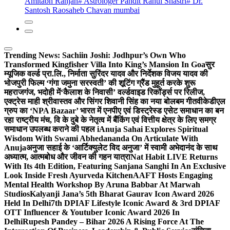
Amitabh Ranjan
# Astrologer Pandit Rahul Shastri
# Dr.
Santosh Raosaheb Chavan mumbai
Trending News:
Sachiin Joshi: Jodhpur’s Own Who
Transformed Kingfisher Villa Into King’s Mansion In Goa
सुर
म्यूजिक वर्ल्ड प्रा.लि., निर्माता सुरिंदर यादव और निर्देशक विजय यादव की
भोजपुरी फिल्म ‘गंगा जमुना सरस्वती’ की शूटिंग ग्रैंड मुहूर्त करके शुरू
महराजगंज, भदोही में
‘कैलाश के निवासी’ वर्ल्डवाइड रिकॉर्ड्स पर रिलीज,
एक्ट्रेस माही श्रीवास्तव और सिंगर शिवानी सिंह का नया बोलबम गीत
वीकेडीएल
ग्रुप का ‘NPA Bazaar’ भारत में एनपीए एवं डिस्ट्रेस्ड एसेट समाधान का बन
रहा राष्ट्रीय मंच, वि के दुबे के नेतृत्व में बैंकिंग एवं वित्तीय क्षेत्र के लिए समग्र
समाधान उपलब्ध कराने की पहल i
Anuja Sahai Explores Spiritual
Wisdom With Swami Abhedananda On Articulate With
Anuja
अनुजा सहाई के ‘आर्टिक्युलेट विद अनुजा’ में स्वामी अभेदानंद के साथ
अध्यात्म, आत्मबोध और जीवन की गहन यात्रा
Nat Habit LIVE Returns
With Its 4th Edition, Featuring Sanjana Sanghi In An Exclusive
Look Inside Fresh Ayurveda Kitchen
AAFT Hosts Engaging
Mental Health Workshop By Aruna Babbar At Marwah
Studios
Kalyanji Jana’s 5th Bharat Gaurav Icon Award 2026
Held In Delhi
7th DPIAF Lifestyle Iconic Award & 3rd DPIAF
OTT Influencer & Youtuber Iconic Award 2026 In
Delhi
Rupesh Pandey – Bihar 2026 A Rising Force At The