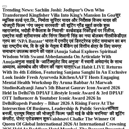
Skip
to
Trending News:
Sachiin Joshi: Jodhpur’s Own Who
content
Transformed Kingfisher Villa Into King’s Mansion In Goa
सुर
म्यूजिक वर्ल्ड प्रा.लि., निर्माता सुरिंदर यादव और निर्देशक विजय यादव की
भोजपुरी फिल्म ‘गंगा जमुना सरस्वती’ की शूटिंग ग्रैंड मुहूर्त करके शुरू
महराजगंज, भदोही में
‘कैलाश के निवासी’ वर्ल्डवाइड रिकॉर्ड्स पर रिलीज,
एक्ट्रेस माही श्रीवास्तव और सिंगर शिवानी सिंह का नया बोलबम गीत
वीकेडीएल
ग्रुप का ‘NPA Bazaar’ भारत में एनपीए एवं डिस्ट्रेस्ड एसेट समाधान का बन
रहा राष्ट्रीय मंच, वि के दुबे के नेतृत्व में बैंकिंग एवं वित्तीय क्षेत्र के लिए समग्र
समाधान उपलब्ध कराने की पहल i
Anuja Sahai Explores Spiritual
Wisdom With Swami Abhedananda On Articulate With
Anuja
अनुजा सहाई के ‘आर्टिक्युलेट विद अनुजा’ में स्वामी अभेदानंद के साथ
अध्यात्म, आत्मबोध और जीवन की गहन यात्रा
Nat Habit LIVE Returns
With Its 4th Edition, Featuring Sanjana Sanghi In An Exclusive
Look Inside Fresh Ayurveda Kitchen
AAFT Hosts Engaging
Mental Health Workshop By Aruna Babbar At Marwah
Studios
Kalyanji Jana’s 5th Bharat Gaurav Icon Award 2026
Held In Delhi
7th DPIAF Lifestyle Iconic Award & 3rd DPIAF
OTT Influencer & Youtuber Iconic Award 2026 In
Delhi
Rupesh Pandey – Bihar 2026 A Rising Force At The
Intersection Of Business, Leadership & Public Service
संचिता
बनर्जी, प्रत्युष मिश्रा की भोजपुरी फिल्म ‘छठी माई के धोके चरनिया’ की शूटिंग
कंप्लीट, पोस्ट प्रोडक्शन शुरू
Vaishnavi Chalke The Winner Of
Queen Of Global International 2026 At International Crowning