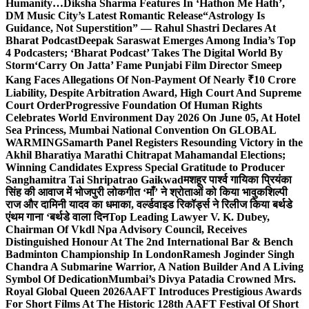
Humanity…
Diksha Sharma Features In ‘Hathon Me Hath’,
DM Music City’s Latest Romantic Release
“Astrology Is
Guidance, Not Superstition” — Rahul Shastri Declares At
Bharat Podcast
Deepak Saraswat Emerges Among India’s Top
4 Podcasters; ‘Bharat Podcast’ Takes The Digital World By
Storm
‘Carry On Jatta’ Fame Punjabi Film Director Smeep
Kang Faces Allegations Of Non-Payment Of Nearly ₹10 Crore
Liability, Despite Arbitration Award, High Court And Supreme
Court Order
Progressive Foundation Of Human Rights
Celebrates World Environment Day 2026 On June 05, At Hotel
Sea Princess, Mumbai National Convention On GLOBAL
WARMING
Samarth Panel Registers Resounding Victory in the
Akhil Bharatiya Marathi Chitrapat Mahamandal Elections;
Winning Candidates Express Special Gratitude to Producer
Sanghamitra Tai Shripatrao Gaikwad
मशहूर पार्श्व गायिका प्रियंका
सिंह की आवाज में भोजपुरी लोकगीत ‘माँ’ ने श्रोताओं को किया भावुक
शिल्पी
राज और दामिनी यादव का धमाका, वर्ल्डवाइड रिकॉर्ड्स ने रिलीज किया बर्थडे
एंथम गाना ‘बर्थडे वाला दिन
Top Leading Lawyer V. K. Dubey,
Chairman Of Vkdl Npa Advisory Council, Receives
Distinguished Honour At The 2nd International Bar & Bench
Badminton Championship In London
Ramesh Joginder Singh
Chandra A Submarine Warrior, A Nation Builder And A Living
Symbol Of Dedication
Mumbai’s Divya Patadia Crowned Mrs.
Royal Global Queen 2026
AAFT Introduces Prestigious Awards
For Short Films At The Historic 128th AAFT Festival Of Short