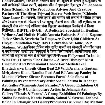
Conservatoire, UK
फिल्म ‘शेल्टर होम’ की शूटिंग के दौरान फूट-फूटकर रो
पड़ीं अभिनेत्री दिव्या त्यागी, दर्दनाक सीन ने झकझोर दिया पूरा सेट
Shabnam
Khan (Khushi) Is The Production Advisor And Creative
Partner Of The Hiten Tejwani-Starrer Web Series “Chhodo
Yaar Jaane Do”
सपनों, पक्के इरादे और उम्मीद की कहानी है मोहित एम राय
और ऐश्याना राय की फिल्म ‘स्वेटर’
खुशबू तिवारी केटी और माही श्रीवास्तव का
भोजपुरी सैड सांग ‘उहे अंखिया रोवा दिहला’ वर्ल्डवाइड रिकॉर्ड्स ने किया
रिलीज
Dr. DIPTII SINGH – A Dedicated Specialist In Healing,
Wellness And Holistic Health
Amruta Fadnavis, Shahid Kapoor,
Jackie Shroff, Sreeleela To Empower Over 1,000 Children At
Divyaj Foundation Yoga Day Celebration At Dome, SVP
Stadium, Worli
इशिका टोरिया और सृष्टि भारती का भोजपुरी लोकगीत ‘लव
यू कहबे करब’ वर्ल्डवाइड रिकॉर्ड्स ने किया रिलीज
संघर्ष, आत्मविश्वास और
सपनों की उड़ान का नाम है मोनिका सुराजी
“From Hollywood To India:
Wins Deus Unveils ‘The Cinema – A Brief History’” Most
Cinematic And Professional Choice For Media
Kakali
Bhattacharya Unveils Glam Beat 2.0 With Archana Gautam,
Mehjabeen Khan, Nandita Puri And RJ Anurag Pandey In
Mumbai
“Where Silence Becomes Form” Solo Show of
Paintings By contemporary artist Nidhi Sharma in Jehangir
Art Gallery
“Pigments And Paradox” A Group Exhibition Of
Paintings By 6 Contemporary Artists In Jehangir Art
Gallery
“Florals & Forms” A Group Exhibition Of Paintings By
Sudha Barshikar, Nanda Pathak, Sohnal V. Saxena, Janhavi
Bhide In Jehangir Art Gallery
Producers Dr. Vimal Raj Mathur