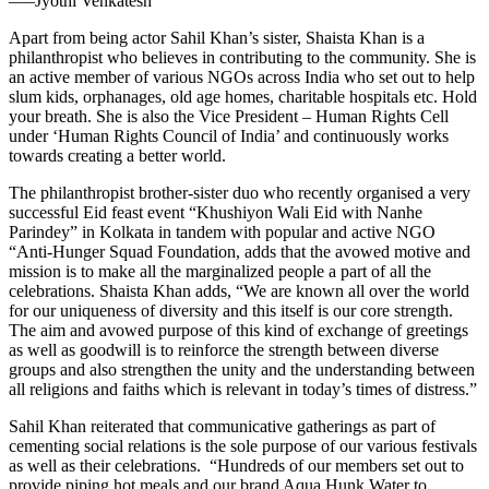
—–Jyothi Venkatesh
Apart from being actor Sahil Khan’s sister, Shaista Khan is a
philanthropist who believes in contributing to the community. She is
an active member of various NGOs across India who set out to help
slum kids, orphanages, old age homes, charitable hospitals etc. Hold
your breath. She is also the Vice President – Human Rights Cell
under ‘Human Rights Council of India’ and continuously works
towards creating a better world.
The philanthropist brother-sister duo who recently organised a very
successful Eid feast event “Khushiyon Wali Eid with Nanhe
Parindey” in Kolkata in tandem with popular and active NGO
“Anti-Hunger Squad Foundation, adds that the avowed motive and
mission is to make all the marginalized people a part of all the
celebrations. Shaista Khan adds, “We are known all over the world
for our uniqueness of diversity and this itself is our core strength.
The aim and avowed purpose of this kind of exchange of greetings
as well as goodwill is to reinforce the strength between diverse
groups and also strengthen the unity and the understanding between
all religions and faiths which is relevant in today’s times of distress.”
Sahil Khan reiterated that communicative gatherings as part of
cementing social relations is the sole purpose of our various festivals
as well as their celebrations. “Hundreds of our members set out to
provide piping hot meals and our brand Aqua Hunk Water to