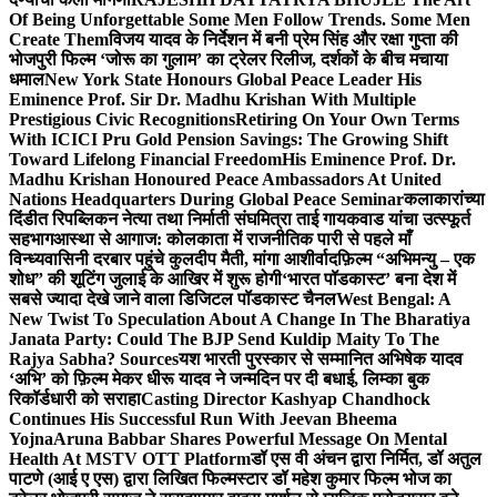
Of Being Unforgettable Some Men Follow Trends. Some Men
Create Them
विजय यादव के निर्देशन में बनी प्रेम सिंह और रक्षा गुप्ता की
भोजपुरी फिल्म ‘जोरू का गुलाम’ का ट्रेलर रिलीज, दर्शकों के बीच मचाया
धमाल
New York State Honours Global Peace Leader His
Eminence Prof. Sir Dr. Madhu Krishan With Multiple
Prestigious Civic Recognitions
Retiring On Your Own Terms
With ICICI Pru Gold Pension Savings: The Growing Shift
Toward Lifelong Financial Freedom
His Eminence Prof. Dr.
Madhu Krishan Honoured Peace Ambassadors At United
Nations Headquarters During Global Peace Seminar
कलाकारांच्या
दिंडीत रिपब्लिकन नेत्या तथा निर्माती संघमित्रा ताई गायकवाड यांचा उत्स्फूर्त
सहभाग
आस्था से आगाज: कोलकाता में राजनीतिक पारी से पहले माँ
विन्ध्यवासिनी दरबार पहुंचे कुलदीप मैती, मांगा आशीर्वाद
फ़िल्म “अभिमन्यु – एक
शोध” की शूटिंग जुलाई के आखिर में शुरू होगी
‘भारत पॉडकास्ट’ बना देश में
सबसे ज्यादा देखे जाने वाला डिजिटल पॉडकास्ट चैनल
West Bengal: A
New Twist To Speculation About A Change In The Bharatiya
Janata Party: Could The BJP Send Kuldip Maity To The
Rajya Sabha? Sources
यश भारती पुरस्कार से सम्मानित अभिषेक यादव
‘अभि’ को फ़िल्म मेकर धीरू यादव ने जन्मदिन पर दी बधाई, लिम्का बुक
रिकॉर्डधारी को सराहा
Casting Director Kashyap Chandhock
Continues His Successful Run With Jeevan Bheema
Yojna
Aruna Babbar Shares Powerful Message On Mental
Health At MSTV OTT Platform
डॉ एस वी अंचन द्वारा निर्मित, डॉ अतुल
पाटणे (आई ए एस) द्वारा लिखित फिल्मस्टार डॉ महेश कुमार फिल्म भोज का