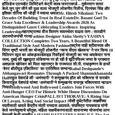
हॉलिडेज प्रायव्हेट लिमिटेडने कंट्री क्लब मास्टरकार्ड – तुर्कस्तान सादर
केले.
जुग-जुग जीने की दुआ वाला भोजपुरी लोकगीत रिलीज, प्रियंका सिंह और
इशिका तोरिया की जोड़ी ने मचाया धमाल
Mr. Hitesh Nihalani: Two
Decades Of Building Trust In Real Estate
Dr. Basant Goel To
Grace Asia Excellence & Leadership Awards 2026 As
Distinguished Guest Celebrating Excellence. Inspiring
Leadership
महाराष्ट्राच्या वीज वितरण व्यवस्थेवर वाढता ताण : तातडीने
उपाययोजनांची गरज
Fashion Designer Aisha Shetty’s YASHNA
COLLECTION Completes Two Years, A Beautiful Blend Of
Traditional Style And Modern Fashion
एक्ट्रेस माही श्रीवास्तव और
सिंगर सृष्टी भारती का भोजपुरी लोकगीत ‘गवना वीएस खेलवना’ ने पार किया 10
मिलियन व्यूज का आंकड़ा
वर्ल्डवाइड रिकॉर्ड्स भोजपुरी का नया धमाकेदार गाना
जल्द, दुबई की खूबसूरत लोकेशन्स पर हो रही है शूटिंग
फिल्म जगत के प्रख्यात
अशफ़ाक खोपेकर को मिला महाराष्ट्र के राज्यपाल सी.पी. राधाकृष्णन के हाथों
‘बेस्ट बॉलीवुड एक्टिविस्ट’ का प्रतिष्ठित सम्मान
Rahul Deshpande’s
Abhangawari Resonates Through A Packed Shanmukhananda
Hall
राहुल देशपांडे की ‘अभंगवारी’ ने शन्मुखानंद हॉल को भक्तिरस से सराबोर
किया
राहुल देशपांडे यांच्या ‘अभंगवारी’ने शन्मुखानंद सभागृह भक्तिरसात न्हाऊन
निघाले
Hollywood And Bollywood Leaders Join Forces With
Anti-Hunger CEO For Historic White House Discussions On
American Hunger Crisis
PALLAVI THORAVE: A Rising Star
Of Lavani, Acting And Social Impact !
मोशी दुर्घटनेतील जखमींच्या
मदतीसाठी धावले केंद्रीय मंत्री रामदास आठवले; संघमित्रा गायकवाड यांनी
केले जननेतृत्वाचे कौतुक, महिला सक्षमीकरणासाठी शासनाच्या योजनांचा लाभ
देण्याची केली मागणी
RAJESHH DATTATRYA BHUJLE The Art