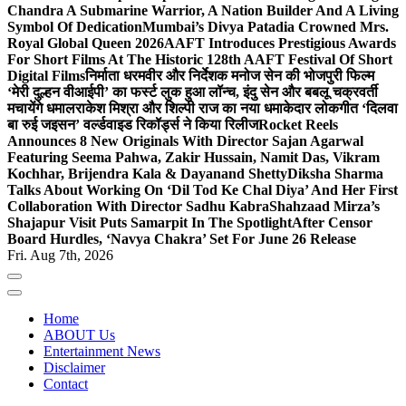
Chandra A Submarine Warrior, A Nation Builder And A Living
Symbol Of Dedication
Mumbai’s Divya Patadia Crowned Mrs.
Royal Global Queen 2026
AAFT Introduces Prestigious Awards
For Short Films At The Historic 128th AAFT Festival Of Short
Digital Films
निर्माता धरमवीर और निर्देशक मनोज सेन की भोजपुरी फिल्म
‘मेरी दुल्हन वीआईपी’ का फर्स्ट लुक हुआ लॉन्च, इंदु सेन और बबलू चक्रवर्ती
मचायेंगे धमाल
राकेश मिश्रा और शिल्पी राज का नया धमाकेदार लोकगीत ‘दिलवा
बा रुई जइसन’ वर्ल्डवाइड रिकॉर्ड्स ने किया रिलीज
Rocket Reels
Announces 8 New Originals With Director Sajan Agarwal
Featuring Seema Pahwa, Zakir Hussain, Namit Das, Vikram
Kochhar, Brijendra Kala & Dayanand Shetty
Diksha Sharma
Talks About Working On ‘Dil Tod Ke Chal Diya’ And Her First
Collaboration With Director Sadhu Kabra
Shahzaad Mirza’s
Shajapur Visit Puts Samarpit In The Spotlight
After Censor
Board Hurdles, ‘Navya Chakra’ Set For June 26 Release
Fri. Aug 7th, 2026
Home
ABOUT Us
Entertainment News
Disclaimer
Contact