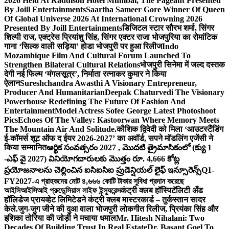
2026 Held At Raddison Hotel Mumbai, The Pageant Presented
By Joill Entertainments
Saartha Sameer Gore Winner Of Queen
Of Global Universe 2026 At International Crowning 2026
Presented By Joill Entertainments
डिजिटल स्टार सौरभ शर्मा, सिंगर
शिल्पी राज, एक्ट्रेस प्रियांशु सिंह, सिंगर एक्टर राजा भोजपुरिया का रोमांटिक
गाना ‘सिल्क वाली सड़िया’ होडा भोजपुरी पर हुआ रिलीज
Indo
Mozambique Film And Cultural Forum Launched To
Strengthen Bilateral Cultural Relations
भोजपुरी सिनेमा में जल्द दस्तक
देगी नई फिल्म ‘मंगलसूत्र’, निर्माता रत्नाकर कुमार ने किया
ऐलान
Sureshchandra Awasthi A Visionary Entrepreneur,
Producer And Humanitarian
Deepak Chaturvedi The Visionary
Powerhouse Redefining The Future Of Fashion And
Entertainment
Model Actress Sofee George Latest Photoshoot
Pics
Echoes Of The Valley: Kastoorwan Where Memory Meets
The Mountain Air And Solitude.
कौशिक द्विवेदी को मिला ‘आउटस्टैंडिंग
ई-कॉमर्स शूट ऑफ द ईयर 2026-2027’ का अवॉर्ड, सपने मॉडलिंग एजेंसी ने
किया सम्मानित
ఆర్థిక సంవత్సరం 2027 , మొదటి త్రైమాసికంలో (క్యు 1
-ఎఫ్ వై 2027) వినియోగదారులకు మొత్తం రూ. 4,666 కోట్ల
ప్రయోజనాలను చెల్లించిన ఐసిఐసిఐ ప్రుడెన్షియల్ లైఫ్ ఇన్సూరెన్స్
Q1-
FY2027-এ গ্রাহকদের মোট ৪,৬৬৬ কোটি টাকার সুবিধা প্রদান করেছে
আইসিআইসিআই প্রুডেন্সিয়াল লাইফ ইন্স্যুরেন্স
कंट्री क्लब हॉस्पिटॅलिटी अँड
हॉलिडेज प्रायव्हेट लिमिटेडने कंट्री क्लब मास्टरकार्ड – तुर्कस्तान सादर
केले.
जुग-जुग जीने की दुआ वाला भोजपुरी लोकगीत रिलीज, प्रियंका सिंह और
इशिका तोरिया की जोड़ी ने मचाया धमाल
Mr. Hitesh Nihalani: Two
Decades Of Building Trust In Real Estate
Dr. Basant Goel To