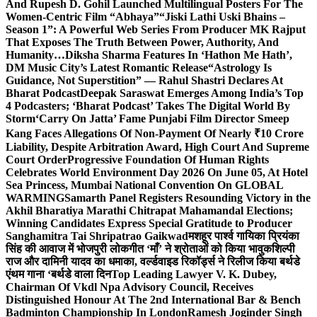
And Rupesh D. Gohil Launched Multilingual Posters For The
Women-Centric Film “Abhaya”
“Jiski Lathi Uski Bhains –
Season 1”: A Powerful Web Series From Producer MK Rajput
That Exposes The Truth Between Power, Authority, And
Humanity…
Diksha Sharma Features In ‘Hathon Me Hath’,
DM Music City’s Latest Romantic Release
“Astrology Is
Guidance, Not Superstition” — Rahul Shastri Declares At
Bharat Podcast
Deepak Saraswat Emerges Among India’s Top
4 Podcasters; ‘Bharat Podcast’ Takes The Digital World By
Storm
‘Carry On Jatta’ Fame Punjabi Film Director Smeep
Kang Faces Allegations Of Non-Payment Of Nearly ₹10 Crore
Liability, Despite Arbitration Award, High Court And Supreme
Court Order
Progressive Foundation Of Human Rights
Celebrates World Environment Day 2026 On June 05, At Hotel
Sea Princess, Mumbai National Convention On GLOBAL
WARMING
Samarth Panel Registers Resounding Victory in the
Akhil Bharatiya Marathi Chitrapat Mahamandal Elections;
Winning Candidates Express Special Gratitude to Producer
Sanghamitra Tai Shripatrao Gaikwad
मशहूर पार्श्व गायिका प्रियंका
सिंह की आवाज में भोजपुरी लोकगीत ‘माँ’ ने श्रोताओं को किया भावुक
शिल्पी
राज और दामिनी यादव का धमाका, वर्ल्डवाइड रिकॉर्ड्स ने रिलीज किया बर्थडे
एंथम गाना ‘बर्थडे वाला दिन
Top Leading Lawyer V. K. Dubey,
Chairman Of Vkdl Npa Advisory Council, Receives
Distinguished Honour At The 2nd International Bar & Bench
Badminton Championship In London
Ramesh Joginder Singh