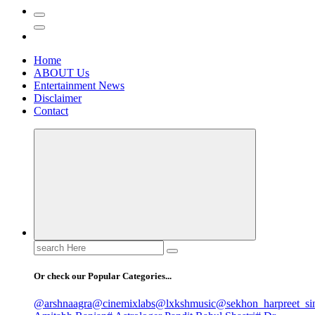
Home
ABOUT Us
Entertainment News
Disclaimer
Contact
Search
for:
Or check our Popular Categories...
@arshnaagra
@cinemixlabs
@lxkshmusic
@sekhon_harpreet_si