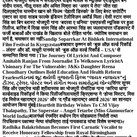
ट्रेलर भोजपुरी समाज ने सराहा
एयर वाइस मार्शल से म्यूज़िक प्रोड्यूसर बने
संदीप रावत, नीलू रावत और अमित मिश्रा का ‘असर ये तेरा’ जीत रहा
दिल
एक्ट्रेस यास्मीन खान को फिल्म ‘देहाती डिस्को’ के लिए बेस्ट सपोर्टिंग
एक्टर का दादा साहब फाल्के इंडियन टेलीविज़न अवॉर्ड मिला।
देसी स्टार समर
सिंह का बिग ब्लास्ट भोजपुरी गाना ‘बदरवा ए धनिया’ एसएफसी म्यूजिक पर हुआ
रिलीज, बारिश में दिखा समर सिंह और आस्था सिंह का जलवा
भारत पॉडकास्ट में
फर्जी बाबाओं और पाखंड के खिलाफ बोले रोहित भार्गव- ज्योतिष समाधान का
मार्ग है, चमत्कार का नहीं
Sandip Soparrkar At Bishkek International
Film Festival In Kyrgyzstan
बख्तवार कृष्णन को ‘बुक ऑफ़ वर्ल्ड रिकॉर्ड
– लंदन’ और डॉ. माधुरी पानमंद को ‘बुक ऑफ़ वर्ल्ड रिकॉर्ड – USA’ से
सम्मानित किया गया।
The Journey Of Lyricist And Composer
Amitabh Ranjan From Journalist To Welknown Lyricist
A
Visionary For The Vulnerable: J&Ks Daughter Reena
Choudhary Outlines Bold Education And Health Reform
Fearless
લંડનમાં શૂટ થયેલી ગુજરાતી ફિલ્મ “લાયક નાલાયક”નું
ટીઝર, ટ્રેલર, પોસ્ટર અને સંગીત ભવ્ય સમારોહમાં લોન્ચ
सिंगर सुगम
सिंह और एक्ट्रेस माही श्रीवास्तव का भोजपुरी रोमांटिक गाना ‘करिया धागा’
वर्ल्डवाइड रिकॉर्ड्स ने किया रिलीज
निलायश्री क्रिएशन्स ने ‘होप्स मिस्टर, मिस
एंड मिसेज महाराष्ट्र 2026’ और ‘द ग्रैंड महाराष्ट्र अवार्ड 2026’ का शानदार
आयोजन किया मुंबई:
Heartfelt Birthday Wishes To CM Vijay
Thalapathy, The Superstar – Angel Tetarbe (Miss Glamourface
World India)
बालगंधर्व रंगमंदिर वर्धापन दिन सोहळ्यात निर्माती तथा
रिपब्लिकन पक्षाच्या नेत्या संघमित्रा ताई गायकवाड यांचा विशेष सन्मान
Dr
Radhika Balakrishnan Becomes First Carnatic Vocalist to
Receive Honorary Fellowship from Royal Birmingham