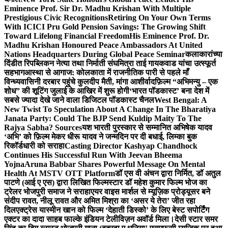
Eminence Prof. Sir Dr. Madhu Krishan With Multiple
Prestigious Civic Recognitions
Retiring On Your Own Terms
With ICICI Pru Gold Pension Savings: The Growing Shift
Toward Lifelong Financial Freedom
His Eminence Prof. Dr.
Madhu Krishan Honoured Peace Ambassadors At United
Nations Headquarters During Global Peace Seminar
कलाकारांच्या
दिंडीत रिपब्लिकन नेत्या तथा निर्माती संघमित्रा ताई गायकवाड यांचा उत्स्फूर्त
सहभाग
आस्था से आगाज: कोलकाता में राजनीतिक पारी से पहले माँ
विन्ध्यवासिनी दरबार पहुंचे कुलदीप मैती, मांगा आशीर्वाद
फ़िल्म “अभिमन्यु – एक
शोध” की शूटिंग जुलाई के आखिर में शुरू होगी
‘भारत पॉडकास्ट’ बना देश में
सबसे ज्यादा देखे जाने वाला डिजिटल पॉडकास्ट चैनल
West Bengal: A
New Twist To Speculation About A Change In The Bharatiya
Janata Party: Could The BJP Send Kuldip Maity To The
Rajya Sabha? Sources
यश भारती पुरस्कार से सम्मानित अभिषेक यादव
‘अभि’ को फ़िल्म मेकर धीरू यादव ने जन्मदिन पर दी बधाई, लिम्का बुक
रिकॉर्डधारी को सराहा
Casting Director Kashyap Chandhock
Continues His Successful Run With Jeevan Bheema
Yojna
Aruna Babbar Shares Powerful Message On Mental
Health At MSTV OTT Platform
डॉ एस वी अंचन द्वारा निर्मित, डॉ अतुल
पाटणे (आई ए एस) द्वारा लिखित फिल्मस्टार डॉ महेश कुमार फिल्म भोज का
ट्रेलर भोजपुरी समाज ने सराहा
एयर वाइस मार्शल से म्यूज़िक प्रोड्यूसर बने
संदीप रावत, नीलू रावत और अमित मिश्रा का ‘असर ये तेरा’ जीत रहा
दिल
एक्ट्रेस यास्मीन खान को फिल्म ‘देहाती डिस्को’ के लिए बेस्ट सपोर्टिंग
एक्टर का दादा साहब फाल्के इंडियन टेलीविज़न अवॉर्ड मिला।
देसी स्टार समर