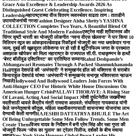
Grace Asia Excellence & Leadership Awards 2026 As
Distinguished Guest Celebrating Excellence. Inspiring
Leadership
महाराष्ट्राच्या वीज वितरण व्यवस्थेवर वाढता ताण : तातडीने
उपाययोजनांची गरज
Fashion Designer Aisha Shetty’s YASHNA
COLLECTION Completes Two Years, A Beautiful Blend Of
Traditional Style And Modern Fashion
एक्ट्रेस माही श्रीवास्तव और
सिंगर सृष्टी भारती का भोजपुरी लोकगीत ‘गवना वीएस खेलवना’ ने पार किया 10
मिलियन व्यूज का आंकड़ा
वर्ल्डवाइड रिकॉर्ड्स भोजपुरी का नया धमाकेदार गाना
जल्द, दुबई की खूबसूरत लोकेशन्स पर हो रही है शूटिंग
फिल्म जगत के प्रख्यात
अशफ़ाक खोपेकर को मिला महाराष्ट्र के राज्यपाल सी.पी. राधाकृष्णन के हाथों
‘बेस्ट बॉलीवुड एक्टिविस्ट’ का प्रतिष्ठित सम्मान
Rahul Deshpande’s
Abhangawari Resonates Through A Packed Shanmukhananda
Hall
राहुल देशपांडे की ‘अभंगवारी’ ने शन्मुखानंद हॉल को भक्तिरस से सराबोर
किया
राहुल देशपांडे यांच्या ‘अभंगवारी’ने शन्मुखानंद सभागृह भक्तिरसात न्हाऊन
निघाले
Hollywood And Bollywood Leaders Join Forces With
Anti-Hunger CEO For Historic White House Discussions On
American Hunger Crisis
PALLAVI THORAVE: A Rising Star
Of Lavani, Acting And Social Impact !
मोशी दुर्घटनेतील जखमींच्या
मदतीसाठी धावले केंद्रीय मंत्री रामदास आठवले; संघमित्रा गायकवाड यांनी
केले जननेतृत्वाचे कौतुक, महिला सक्षमीकरणासाठी शासनाच्या योजनांचा लाभ
देण्याची केली मागणी
RAJESHH DATTATRYA BHUJLE The Art
Of Being Unforgettable Some Men Follow Trends. Some Men
Create Them
विजय यादव के निर्देशन में बनी प्रेम सिंह और रक्षा गुप्ता की
भोजपुरी फिल्म ‘जोरू का गुलाम’ का ट्रेलर रिलीज, दर्शकों के बीच मचाया
धमाल
New York State Honours Global Peace Leader His