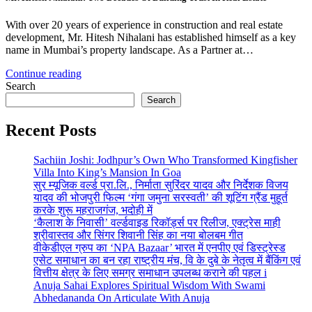
With over 20 years of experience in construction and real estate
development, Mr. Hitesh Nihalani has established himself as a key
name in Mumbai’s property landscape. As a Partner at…
Continue reading
Search
Search
Recent Posts
Sachiin Joshi: Jodhpur’s Own Who Transformed Kingfisher
Villa Into King’s Mansion In Goa
सुर म्यूजिक वर्ल्ड प्रा.लि., निर्माता सुरिंदर यादव और निर्देशक विजय
यादव की भोजपुरी फिल्म ‘गंगा जमुना सरस्वती’ की शूटिंग ग्रैंड मुहूर्त
करके शुरू महराजगंज, भदोही में
‘कैलाश के निवासी’ वर्ल्डवाइड रिकॉर्ड्स पर रिलीज, एक्ट्रेस माही
श्रीवास्तव और सिंगर शिवानी सिंह का नया बोलबम गीत
वीकेडीएल ग्रुप का ‘NPA Bazaar’ भारत में एनपीए एवं डिस्ट्रेस्ड
एसेट समाधान का बन रहा राष्ट्रीय मंच, वि के दुबे के नेतृत्व में बैंकिंग एवं
वित्तीय क्षेत्र के लिए समग्र समाधान उपलब्ध कराने की पहल i
Anuja Sahai Explores Spiritual Wisdom With Swami
Abhedananda On Articulate With Anuja