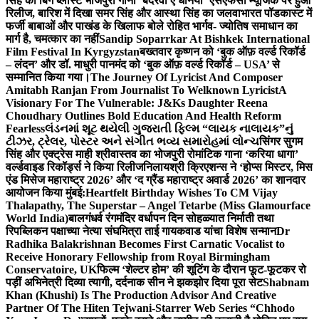
सिंह का बिग ब्लास्ट भोजपुरी गाना ‘बदरवा ए धनिया’ एसएफसी म्यूजिक पर हुआ
रिलीज, बारिश में दिखा समर सिंह और आस्था सिंह का जलवा
भारत पॉडकास्ट में
फर्जी बाबाओं और पाखंड के खिलाफ बोले रोहित भार्गव- ज्योतिष समाधान का
मार्ग है, चमत्कार का नहीं
Sandip Soparrkar At Bishkek International
Film Festival In Kyrgyzstan
बख्तवार कृष्णन को ‘बुक ऑफ़ वर्ल्ड रिकॉर्ड
– लंदन’ और डॉ. माधुरी पानमंद को ‘बुक ऑफ़ वर्ल्ड रिकॉर्ड – USA’ से
सम्मानित किया गया।
The Journey Of Lyricist And Composer
Amitabh Ranjan From Journalist To Welknown Lyricist
A
Visionary For The Vulnerable: J&Ks Daughter Reena
Choudhary Outlines Bold Education And Health Reform
Fearless
લંડનમાં શૂટ થયેલી ગુજરાતી ફિલ્મ “લાયક નાલાયક”નું
ટીઝર, ટ્રેલર, પોસ્ટર અને સંગીત ભવ્ય સમારોહમાં લોન્ચ
सिंगर सुगम
सिंह और एक्ट्रेस माही श्रीवास्तव का भोजपुरी रोमांटिक गाना ‘करिया धागा’
वर्ल्डवाइड रिकॉर्ड्स ने किया रिलीज
निलायश्री क्रिएशन्स ने ‘होप्स मिस्टर, मिस
एंड मिसेज महाराष्ट्र 2026’ और ‘द ग्रैंड महाराष्ट्र अवार्ड 2026’ का शानदार
आयोजन किया मुंबई:
Heartfelt Birthday Wishes To CM Vijay
Thalapathy, The Superstar – Angel Tetarbe (Miss Glamourface
World India)
बालगंधर्व रंगमंदिर वर्धापन दिन सोहळ्यात निर्माती तथा
रिपब्लिकन पक्षाच्या नेत्या संघमित्रा ताई गायकवाड यांचा विशेष सन्मान
Dr
Radhika Balakrishnan Becomes First Carnatic Vocalist to
Receive Honorary Fellowship from Royal Birmingham
Conservatoire, UK
फिल्म ‘शेल्टर होम’ की शूटिंग के दौरान फूट-फूटकर रो
पड़ीं अभिनेत्री दिव्या त्यागी, दर्दनाक सीन ने झकझोर दिया पूरा सेट
Shabnam
Khan (Khushi) Is The Production Advisor And Creative
Partner Of The Hiten Tejwani-Starrer Web Series “Chhodo