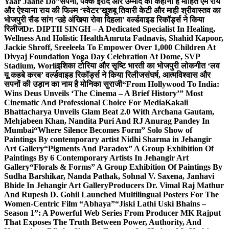
Yaar Jaane Do”
सपनों, पक्के इरादे और उम्मीद की कहानी है मोहित एम राय
और ऐश्याना राय की फिल्म ‘स्वेटर’
खुशबू तिवारी केटी और माही श्रीवास्तव का
भोजपुरी सैड सांग ‘उहे अंखिया रोवा दिहला’ वर्ल्डवाइड रिकॉर्ड्स ने किया
रिलीज
Dr. DIPTII SINGH – A Dedicated Specialist In Healing,
Wellness And Holistic Health
Amruta Fadnavis, Shahid Kapoor,
Jackie Shroff, Sreeleela To Empower Over 1,000 Children At
Divyaj Foundation Yoga Day Celebration At Dome, SVP
Stadium, Worli
इशिका टोरिया और सृष्टि भारती का भोजपुरी लोकगीत ‘लव
यू कहबे करब’ वर्ल्डवाइड रिकॉर्ड्स ने किया रिलीज
संघर्ष, आत्मविश्वास और
सपनों की उड़ान का नाम है मोनिका सुराजी
“From Hollywood To India:
Wins Deus Unveils ‘The Cinema – A Brief History’” Most
Cinematic And Professional Choice For Media
Kakali
Bhattacharya Unveils Glam Beat 2.0 With Archana Gautam,
Mehjabeen Khan, Nandita Puri And RJ Anurag Pandey In
Mumbai
“Where Silence Becomes Form” Solo Show of
Paintings By contemporary artist Nidhi Sharma in Jehangir
Art Gallery
“Pigments And Paradox” A Group Exhibition Of
Paintings By 6 Contemporary Artists In Jehangir Art
Gallery
“Florals & Forms” A Group Exhibition Of Paintings By
Sudha Barshikar, Nanda Pathak, Sohnal V. Saxena, Janhavi
Bhide In Jehangir Art Gallery
Producers Dr. Vimal Raj Mathur
And Rupesh D. Gohil Launched Multilingual Posters For The
Women-Centric Film “Abhaya”
“Jiski Lathi Uski Bhains –
Season 1”: A Powerful Web Series From Producer MK Rajput
That Exposes The Truth Between Power, Authority, And