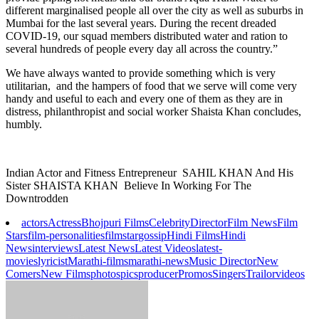
different marginalised people all over the city as well as suburbs in
Mumbai for the last several years. During the recent dreaded
COVID-19, our squad members distributed water and ration to
several hundreds of people every day all across the country.”
We have always wanted to provide something which is very
utilitarian, and the hampers of food that we serve will come very
handy and useful to each and every one of them as they are in
distress, philanthropist and social worker Shaista Khan concludes,
humbly.
Indian Actor and Fitness Entrepreneur SAHIL KHAN And His
Sister SHAISTA KHAN Believe In Working For The
Downtrodden
actors
Actress
Bhojpuri Films
Celebrity
Director
Film News
Film
Stars
film-personalities
filmstar
gossip
Hindi Films
Hindi
News
interviews
Latest News
Latest Videos
latest-
movies
lyricist
Marathi-films
marathi-news
Music Director
New
Comers
New Films
photos
pics
producer
Promos
Singers
Trailor
videos