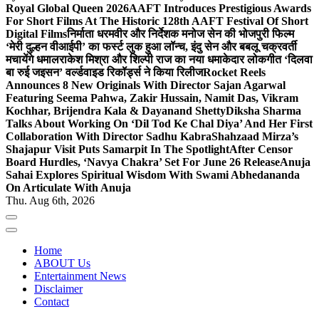
Royal Global Queen 2026
AAFT Introduces Prestigious Awards
For Short Films At The Historic 128th AAFT Festival Of Short
Digital Films
निर्माता धरमवीर और निर्देशक मनोज सेन की भोजपुरी फिल्म
‘मेरी दुल्हन वीआईपी’ का फर्स्ट लुक हुआ लॉन्च, इंदु सेन और बबलू चक्रवर्ती
मचायेंगे धमाल
राकेश मिश्रा और शिल्पी राज का नया धमाकेदार लोकगीत ‘दिलवा
बा रुई जइसन’ वर्ल्डवाइड रिकॉर्ड्स ने किया रिलीज
Rocket Reels
Announces 8 New Originals With Director Sajan Agarwal
Featuring Seema Pahwa, Zakir Hussain, Namit Das, Vikram
Kochhar, Brijendra Kala & Dayanand Shetty
Diksha Sharma
Talks About Working On ‘Dil Tod Ke Chal Diya’ And Her First
Collaboration With Director Sadhu Kabra
Shahzaad Mirza’s
Shajapur Visit Puts Samarpit In The Spotlight
After Censor
Board Hurdles, ‘Navya Chakra’ Set For June 26 Release
Anuja
Sahai Explores Spiritual Wisdom With Swami Abhedananda
On Articulate With Anuja
Thu. Aug 6th, 2026
Home
ABOUT Us
Entertainment News
Disclaimer
Contact