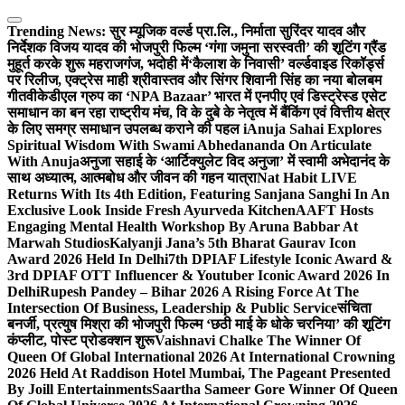
Skip
to
Trending News:
सुर म्यूजिक वर्ल्ड प्रा.लि., निर्माता सुरिंदर यादव और
content
निर्देशक विजय यादव की भोजपुरी फिल्म ‘गंगा जमुना सरस्वती’ की शूटिंग ग्रैंड
मुहूर्त करके शुरू महराजगंज, भदोही में
‘कैलाश के निवासी’ वर्ल्डवाइड रिकॉर्ड्स
पर रिलीज, एक्ट्रेस माही श्रीवास्तव और सिंगर शिवानी सिंह का नया बोलबम
गीत
वीकेडीएल ग्रुप का ‘NPA Bazaar’ भारत में एनपीए एवं डिस्ट्रेस्ड एसेट
समाधान का बन रहा राष्ट्रीय मंच, वि के दुबे के नेतृत्व में बैंकिंग एवं वित्तीय क्षेत्र
के लिए समग्र समाधान उपलब्ध कराने की पहल i
Anuja Sahai Explores
Spiritual Wisdom With Swami Abhedananda On Articulate
With Anuja
अनुजा सहाई के ‘आर्टिक्युलेट विद अनुजा’ में स्वामी अभेदानंद के
साथ अध्यात्म, आत्मबोध और जीवन की गहन यात्रा
Nat Habit LIVE
Returns With Its 4th Edition, Featuring Sanjana Sanghi In An
Exclusive Look Inside Fresh Ayurveda Kitchen
AAFT Hosts
Engaging Mental Health Workshop By Aruna Babbar At
Marwah Studios
Kalyanji Jana’s 5th Bharat Gaurav Icon
Award 2026 Held In Delhi
7th DPIAF Lifestyle Iconic Award &
3rd DPIAF OTT Influencer & Youtuber Iconic Award 2026 In
Delhi
Rupesh Pandey – Bihar 2026 A Rising Force At The
Intersection Of Business, Leadership & Public Service
संचिता
बनर्जी, प्रत्युष मिश्रा की भोजपुरी फिल्म ‘छठी माई के धोके चरनिया’ की शूटिंग
कंप्लीट, पोस्ट प्रोडक्शन शुरू
Vaishnavi Chalke The Winner Of
Queen Of Global International 2026 At International Crowning
2026 Held At Raddison Hotel Mumbai, The Pageant Presented
By Joill Entertainments
Saartha Sameer Gore Winner Of Queen