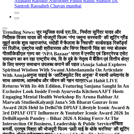
Amitabh Ranjan
# Astrologer Pandit Rahul Shastri
# Dr.
Santosh Raosaheb Chavan mumbai
Trending News:
सुर म्यूजिक वर्ल्ड प्रा.लि., निर्माता सुरिंदर यादव और
निर्देशक विजय यादव की भोजपुरी फिल्म ‘गंगा जमुना सरस्वती’ की शूटिंग ग्रैंड
मुहूर्त करके शुरू महराजगंज, भदोही में
‘कैलाश के निवासी’ वर्ल्डवाइड रिकॉर्ड्स
पर रिलीज, एक्ट्रेस माही श्रीवास्तव और सिंगर शिवानी सिंह का नया बोलबम
गीत
वीकेडीएल ग्रुप का ‘NPA Bazaar’ भारत में एनपीए एवं डिस्ट्रेस्ड एसेट
समाधान का बन रहा राष्ट्रीय मंच, वि के दुबे के नेतृत्व में बैंकिंग एवं वित्तीय क्षेत्र
के लिए समग्र समाधान उपलब्ध कराने की पहल i
Anuja Sahai Explores
Spiritual Wisdom With Swami Abhedananda On Articulate
With Anuja
अनुजा सहाई के ‘आर्टिक्युलेट विद अनुजा’ में स्वामी अभेदानंद के
साथ अध्यात्म, आत्मबोध और जीवन की गहन यात्रा
Nat Habit LIVE
Returns With Its 4th Edition, Featuring Sanjana Sanghi In An
Exclusive Look Inside Fresh Ayurveda Kitchen
AAFT Hosts
Engaging Mental Health Workshop By Aruna Babbar At
Marwah Studios
Kalyanji Jana’s 5th Bharat Gaurav Icon
Award 2026 Held In Delhi
7th DPIAF Lifestyle Iconic Award &
3rd DPIAF OTT Influencer & Youtuber Iconic Award 2026 In
Delhi
Rupesh Pandey – Bihar 2026 A Rising Force At The
Intersection Of Business, Leadership & Public Service
संचिता
बनर्जी, प्रत्युष मिश्रा की भोजपुरी फिल्म ‘छठी माई के धोके चरनिया’ की शूटिंग