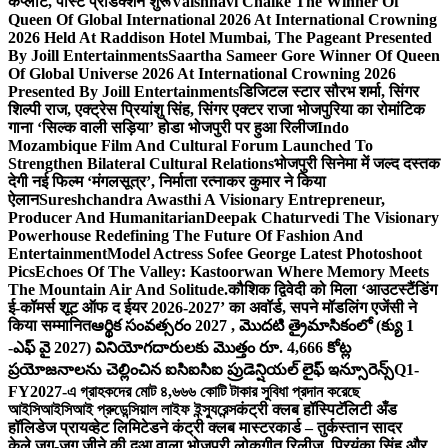
कंप्लीट, पोस्ट प्रोडक्शन शुरू
Vaishnavi Chalke The Winner Of
Queen Of Global International 2026 At International Crowning
2026 Held At Raddison Hotel Mumbai, The Pageant Presented
By Joill Entertainments
Saartha Sameer Gore Winner Of Queen
Of Global Universe 2026 At International Crowning 2026
Presented By Joill Entertainments
डिजिटल स्टार सौरभ शर्मा, सिंगर
शिल्पी राज, एक्ट्रेस प्रियांशु सिंह, सिंगर एक्टर राजा भोजपुरिया का रोमांटिक
गाना ‘सिल्क वाली सड़िया’ होडा भोजपुरी पर हुआ रिलीज
Indo
Mozambique Film And Cultural Forum Launched To
Strengthen Bilateral Cultural Relations
भोजपुरी सिनेमा में जल्द दस्तक
देगी नई फिल्म ‘मंगलसूत्र’, निर्माता रत्नाकर कुमार ने किया
ऐलान
Sureshchandra Awasthi A Visionary Entrepreneur,
Producer And Humanitarian
Deepak Chaturvedi The Visionary
Powerhouse Redefining The Future Of Fashion And
Entertainment
Model Actress Sofee George Latest Photoshoot
Pics
Echoes Of The Valley: Kastoorwan Where Memory Meets
The Mountain Air And Solitude.
कौशिक द्विवेदी को मिला ‘आउटस्टैंडिंग
ई-कॉमर्स शूट ऑफ द ईयर 2026-2027’ का अवॉर्ड, सपने मॉडलिंग एजेंसी ने
किया सम्मानित
ఆర్థిక సంవత్సరం 2027 , మొదటి త్రైమాసికంలో (క్యు 1
-ఎఫ్ వై 2027) వినియోగదారులకు మొత్తం రూ. 4,666 కోట్ల
ప్రయోజనాలను చెల్లించిన ఐసిఐసిఐ ప్రుడెన్షియల్ లైఫ్ ఇన్సూరెన్స్
Q1-
FY2027-এ গ্রাহকদের মোট ৪,৬৬৬ কোটি টাকার সুবিধা প্রদান করেছে
আইসিআইসিআই প্রুডেন্সিয়াল লাইফ ইন্স্যুরেন্স
कंट्री क्लब हॉस्पिटॅलिटी अँड
हॉलिडेज प्रायव्हेट लिमिटेडने कंट्री क्लब मास्टरकार्ड – तुर्कस्तान सादर
केले.
जुग-जुग जीने की दुआ वाला भोजपुरी लोकगीत रिलीज, प्रियंका सिंह और