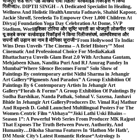
भोजपुरी सैड सांग ‘उहे अंखिया रोवा दिहला’ वर्ल्डवाइड रिकॉर्ड्स ने किया
रिलीज
Dr. DIPTII SINGH – A Dedicated Specialist In Healing,
Wellness And Holistic Health
Amruta Fadnavis, Shahid Kapoor,
Jackie Shroff, Sreeleela To Empower Over 1,000 Children At
Divyaj Foundation Yoga Day Celebration At Dome, SVP
Stadium, Worli
इशिका टोरिया और सृष्टि भारती का भोजपुरी लोकगीत ‘लव
यू कहबे करब’ वर्ल्डवाइड रिकॉर्ड्स ने किया रिलीज
संघर्ष, आत्मविश्वास और
सपनों की उड़ान का नाम है मोनिका सुराजी
“From Hollywood To India:
Wins Deus Unveils ‘The Cinema – A Brief History’” Most
Cinematic And Professional Choice For Media
Kakali
Bhattacharya Unveils Glam Beat 2.0 With Archana Gautam,
Mehjabeen Khan, Nandita Puri And RJ Anurag Pandey In
Mumbai
“Where Silence Becomes Form” Solo Show of
Paintings By contemporary artist Nidhi Sharma in Jehangir
Art Gallery
“Pigments And Paradox” A Group Exhibition Of
Paintings By 6 Contemporary Artists In Jehangir Art
Gallery
“Florals & Forms” A Group Exhibition Of Paintings By
Sudha Barshikar, Nanda Pathak, Sohnal V. Saxena, Janhavi
Bhide In Jehangir Art Gallery
Producers Dr. Vimal Raj Mathur
And Rupesh D. Gohil Launched Multilingual Posters For The
Women-Centric Film “Abhaya”
“Jiski Lathi Uski Bhains –
Season 1”: A Powerful Web Series From Producer MK Rajput
That Exposes The Truth Between Power, Authority, And
Humanity…
Diksha Sharma Features In ‘Hathon Me Hath’,
DM Music City’s Latest Romantic Release
“Astrology Is