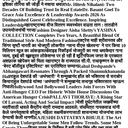
इशिका तोरिया की जोड़ी ने मचाया धमाल
Mr. Hitesh Nihalani: Two
Decades Of Building Trust In Real Estate
Dr. Basant Goel To
Grace Asia Excellence & Leadership Awards 2026 As
Distinguished Guest Celebrating Excellence. Inspiring
Leadership
महाराष्ट्राच्या वीज वितरण व्यवस्थेवर वाढता ताण : तातडीने
उपाययोजनांची गरज
Fashion Designer Aisha Shetty’s YASHNA
COLLECTION Completes Two Years, A Beautiful Blend Of
Traditional Style And Modern Fashion
एक्ट्रेस माही श्रीवास्तव और
सिंगर सृष्टी भारती का भोजपुरी लोकगीत ‘गवना वीएस खेलवना’ ने पार किया 10
मिलियन व्यूज का आंकड़ा
वर्ल्डवाइड रिकॉर्ड्स भोजपुरी का नया धमाकेदार गाना
जल्द, दुबई की खूबसूरत लोकेशन्स पर हो रही है शूटिंग
फिल्म जगत के प्रख्यात
अशफ़ाक खोपेकर को मिला महाराष्ट्र के राज्यपाल सी.पी. राधाकृष्णन के हाथों
‘बेस्ट बॉलीवुड एक्टिविस्ट’ का प्रतिष्ठित सम्मान
Rahul Deshpande’s
Abhangawari Resonates Through A Packed Shanmukhananda
Hall
राहुल देशपांडे की ‘अभंगवारी’ ने शन्मुखानंद हॉल को भक्तिरस से सराबोर
किया
राहुल देशपांडे यांच्या ‘अभंगवारी’ने शन्मुखानंद सभागृह भक्तिरसात न्हाऊन
निघाले
Hollywood And Bollywood Leaders Join Forces With
Anti-Hunger CEO For Historic White House Discussions On
American Hunger Crisis
PALLAVI THORAVE: A Rising Star
Of Lavani, Acting And Social Impact !
मोशी दुर्घटनेतील जखमींच्या
मदतीसाठी धावले केंद्रीय मंत्री रामदास आठवले; संघमित्रा गायकवाड यांनी
केले जननेतृत्वाचे कौतुक, महिला सक्षमीकरणासाठी शासनाच्या योजनांचा लाभ
देण्याची केली मागणी
RAJESHH DATTATRYA BHUJLE The Art
Of Being Unforgettable Some Men Follow Trends. Some Men
Create Them
विजय यादव के निर्देशन में बनी प्रेम सिंह और रक्षा गुप्ता की