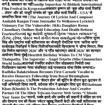
फर्जी बाबाओं और पाखंड के खिलाफ बोले रोहित भार्गव- ज्योतिष समाधान का
मार्ग है, चमत्कार का नहीं
Sandip Soparrkar At Bishkek International
Film Festival In Kyrgyzstan
बख्तवार कृष्णन को ‘बुक ऑफ़ वर्ल्ड रिकॉर्ड
– लंदन’ और डॉ. माधुरी पानमंद को ‘बुक ऑफ़ वर्ल्ड रिकॉर्ड – USA’ से
सम्मानित किया गया।
The Journey Of Lyricist And Composer
Amitabh Ranjan From Journalist To Welknown Lyricist
A
Visionary For The Vulnerable: J&Ks Daughter Reena
Choudhary Outlines Bold Education And Health Reform
Fearless
લંડનમાં શૂટ થયેલી ગુજરાતી ફિલ્મ “લાયક નાલાયક”નું
ટીઝર, ટ્રેલર, પોસ્ટર અને સંગીત ભવ્ય સમારોહમાં લોન્ચ
सिंगर सुगम
सिंह और एक्ट्रेस माही श्रीवास्तव का भोजपुरी रोमांटिक गाना ‘करिया धागा’
वर्ल्डवाइड रिकॉर्ड्स ने किया रिलीज
निलायश्री क्रिएशन्स ने ‘होप्स मिस्टर, मिस
एंड मिसेज महाराष्ट्र 2026’ और ‘द ग्रैंड महाराष्ट्र अवार्ड 2026’ का शानदार
आयोजन किया मुंबई:
Heartfelt Birthday Wishes To CM Vijay
Thalapathy, The Superstar – Angel Tetarbe (Miss Glamourface
World India)
बालगंधर्व रंगमंदिर वर्धापन दिन सोहळ्यात निर्माती तथा
रिपब्लिकन पक्षाच्या नेत्या संघमित्रा ताई गायकवाड यांचा विशेष सन्मान
Dr
Radhika Balakrishnan Becomes First Carnatic Vocalist to
Receive Honorary Fellowship from Royal Birmingham
Conservatoire, UK
फिल्म ‘शेल्टर होम’ की शूटिंग के दौरान फूट-फूटकर रो
पड़ीं अभिनेत्री दिव्या त्यागी, दर्दनाक सीन ने झकझोर दिया पूरा सेट
Shabnam
Khan (Khushi) Is The Production Advisor And Creative
Partner Of The Hiten Tejwani-Starrer Web Series “Chhodo
Yaar Jaane Do”
सपनों, पक्के इरादे और उम्मीद की कहानी है मोहित एम राय
और ऐश्याना राय की फिल्म ‘स्वेटर’
खुशबू तिवारी केटी और माही श्रीवास्तव का