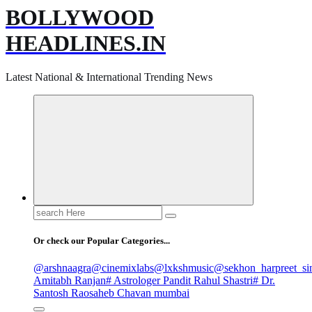
BOLLYWOOD
HEADLINES.IN
Latest National & International Trending News
Search
for:
Or check our Popular Categories...
@arshnaagra
@cinemixlabs
@lxkshmusic
@sekhon_harpreet_si
Amitabh Ranjan
# Astrologer Pandit Rahul Shastri
# Dr.
Santosh Raosaheb Chavan mumbai