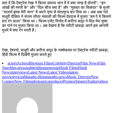
बता दें कि ऎक्ट्रेस रेखा ने फ़िल्म उमराव जान में ये क्या जगह है दोस्तों”, “इन
आंखों की मस्ती के” और “दिल चीज क्या है” और “मुकद्दर का सिकंदर” के मुजरे
“सलामे इश्क मेरी जान” में अपने नृत्य से मंत्रमुग्ध कर दिया था। धक धक गर्ल
माधुरी दीक्षित ने संजय लीला भंसाली की फिल्म देवदास में मुजरा “हम पे ये किसने
हरा रंग डाला” किया था। फिल्म एजेंट विनोद में करीना कपूर ने दिल मेरा मुफ्त
का गाने पर मुजरा किया था। अब देखना है कि स्वीटी छाबड़ा अपने इस आगामी
मुजरे में क्या रंग भरती हैं।
रेखा, ऐश्वर्या, माधुरी और करीना कपूर के नक्शेकदम पर ऎक्ट्रेस स्वीटी छाबड़ा,
हिंदी फिल्म में दिखेंगी मुजरा करते हुए
actors
Actress
Bhojpuri Films
Celebrity
Director
Film News
Film
Stars
film-personalities
filmstar
gossip
Hindi Films
Hindi
News
interviews
Latest News
Latest Videos
latest-
movies
lyricist
Marathi-films
marathi-news
Music Director
New
Comers
New Films
photos
pics
producer
Promos
Singers
Trailor
videos