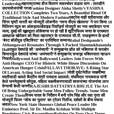
Leadership
महाराष्ट्राच्या वीज वितरण व्यवस्थेवर वाढता ताण : तातडीने
उपाययोजनांची गरज
Fashion Designer Aisha Shetty’s YASHNA
COLLECTION Completes Two Years, A Beautiful Blend Of
Traditional Style And Modern Fashion
एक्ट्रेस माही श्रीवास्तव और
सिंगर सृष्टी भारती का भोजपुरी लोकगीत ‘गवना वीएस खेलवना’ ने पार किया 10
मिलियन व्यूज का आंकड़ा
वर्ल्डवाइड रिकॉर्ड्स भोजपुरी का नया धमाकेदार गाना
जल्द, दुबई की खूबसूरत लोकेशन्स पर हो रही है शूटिंग
फिल्म जगत के प्रख्यात
अशफ़ाक खोपेकर को मिला महाराष्ट्र के राज्यपाल सी.पी. राधाकृष्णन के हाथों
‘बेस्ट बॉलीवुड एक्टिविस्ट’ का प्रतिष्ठित सम्मान
Rahul Deshpande’s
Abhangawari Resonates Through A Packed Shanmukhananda
Hall
राहुल देशपांडे की ‘अभंगवारी’ ने शन्मुखानंद हॉल को भक्तिरस से सराबोर
किया
राहुल देशपांडे यांच्या ‘अभंगवारी’ने शन्मुखानंद सभागृह भक्तिरसात न्हाऊन
निघाले
Hollywood And Bollywood Leaders Join Forces With
Anti-Hunger CEO For Historic White House Discussions On
American Hunger Crisis
PALLAVI THORAVE: A Rising Star
Of Lavani, Acting And Social Impact !
मोशी दुर्घटनेतील जखमींच्या
मदतीसाठी धावले केंद्रीय मंत्री रामदास आठवले; संघमित्रा गायकवाड यांनी
केले जननेतृत्वाचे कौतुक, महिला सक्षमीकरणासाठी शासनाच्या योजनांचा लाभ
देण्याची केली मागणी
RAJESHH DATTATRYA BHUJLE The Art
Of Being Unforgettable Some Men Follow Trends. Some Men
Create Them
विजय यादव के निर्देशन में बनी प्रेम सिंह और रक्षा गुप्ता की
भोजपुरी फिल्म ‘जोरू का गुलाम’ का ट्रेलर रिलीज, दर्शकों के बीच मचाया
धमाल
New York State Honours Global Peace Leader His
Eminence Prof. Sir Dr. Madhu Krishan With Multiple
Prestigious Civic Recognitions
Retiring On Your Own Terms