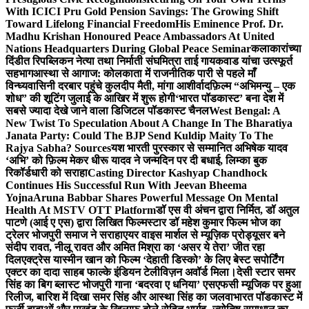
With ICICI Pru Gold Pension Savings: The Growing Shift
Toward Lifelong Financial Freedom
His Eminence Prof. Dr.
Madhu Krishan Honoured Peace Ambassadors At United
Nations Headquarters During Global Peace Seminar
कलाकारांच्या
दिंडीत रिपब्लिकन नेत्या तथा निर्माती संघमित्रा ताई गायकवाड यांचा उत्स्फूर्त
सहभाग
आस्था से आगाज: कोलकाता में राजनीतिक पारी से पहले माँ
विन्ध्यवासिनी दरबार पहुंचे कुलदीप मैती, मांगा आशीर्वाद
फ़िल्म “अभिमन्यु – एक
शोध” की शूटिंग जुलाई के आखिर में शुरू होगी
‘भारत पॉडकास्ट’ बना देश में
सबसे ज्यादा देखे जाने वाला डिजिटल पॉडकास्ट चैनल
West Bengal: A
New Twist To Speculation About A Change In The Bharatiya
Janata Party: Could The BJP Send Kuldip Maity To The
Rajya Sabha? Sources
यश भारती पुरस्कार से सम्मानित अभिषेक यादव
‘अभि’ को फ़िल्म मेकर धीरू यादव ने जन्मदिन पर दी बधाई, लिम्का बुक
रिकॉर्डधारी को सराहा
Casting Director Kashyap Chandhock
Continues His Successful Run With Jeevan Bheema
Yojna
Aruna Babbar Shares Powerful Message On Mental
Health At MSTV OTT Platform
डॉ एस वी अंचन द्वारा निर्मित, डॉ अतुल
पाटणे (आई ए एस) द्वारा लिखित फिल्मस्टार डॉ महेश कुमार फिल्म भोज का
ट्रेलर भोजपुरी समाज ने सराहा
एयर वाइस मार्शल से म्यूज़िक प्रोड्यूसर बने
संदीप रावत, नीलू रावत और अमित मिश्रा का ‘असर ये तेरा’ जीत रहा
दिल
एक्ट्रेस यास्मीन खान को फिल्म ‘देहाती डिस्को’ के लिए बेस्ट सपोर्टिंग
एक्टर का दादा साहब फाल्के इंडियन टेलीविज़न अवॉर्ड मिला।
देसी स्टार समर
सिंह का बिग ब्लास्ट भोजपुरी गाना ‘बदरवा ए धनिया’ एसएफसी म्यूजिक पर हुआ
रिलीज, बारिश में दिखा समर सिंह और आस्था सिंह का जलवा
भारत पॉडकास्ट में