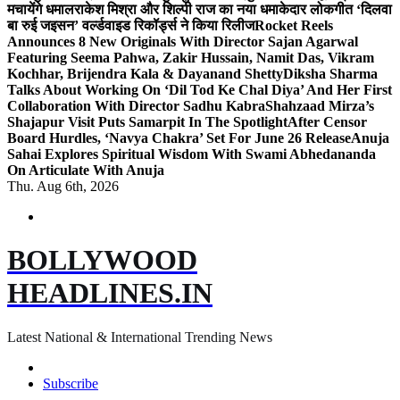
मचायेंगे धमाल
राकेश मिश्रा और शिल्पी राज का नया धमाकेदार लोकगीत ‘दिलवा
बा रुई जइसन’ वर्ल्डवाइड रिकॉर्ड्स ने किया रिलीज
Rocket Reels
Announces 8 New Originals With Director Sajan Agarwal
Featuring Seema Pahwa, Zakir Hussain, Namit Das, Vikram
Kochhar, Brijendra Kala & Dayanand Shetty
Diksha Sharma
Talks About Working On ‘Dil Tod Ke Chal Diya’ And Her First
Collaboration With Director Sadhu Kabra
Shahzaad Mirza’s
Shajapur Visit Puts Samarpit In The Spotlight
After Censor
Board Hurdles, ‘Navya Chakra’ Set For June 26 Release
Anuja
Sahai Explores Spiritual Wisdom With Swami Abhedananda
On Articulate With Anuja
Thu. Aug 6th, 2026
BOLLYWOOD
HEADLINES.IN
Latest National & International Trending News
Subscribe