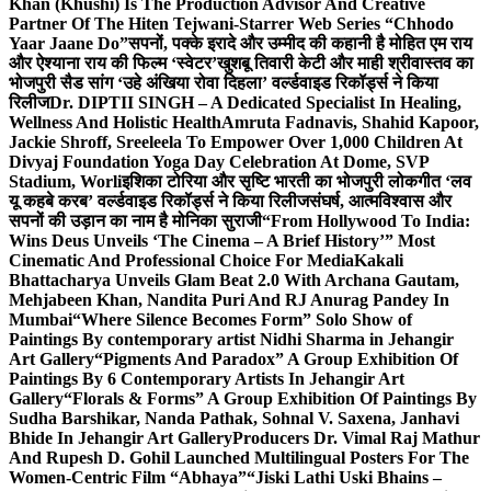
Khan (Khushi) Is The Production Advisor And Creative
Partner Of The Hiten Tejwani-Starrer Web Series “Chhodo
Yaar Jaane Do”
सपनों, पक्के इरादे और उम्मीद की कहानी है मोहित एम राय
और ऐश्याना राय की फिल्म ‘स्वेटर’
खुशबू तिवारी केटी और माही श्रीवास्तव का
भोजपुरी सैड सांग ‘उहे अंखिया रोवा दिहला’ वर्ल्डवाइड रिकॉर्ड्स ने किया
रिलीज
Dr. DIPTII SINGH – A Dedicated Specialist In Healing,
Wellness And Holistic Health
Amruta Fadnavis, Shahid Kapoor,
Jackie Shroff, Sreeleela To Empower Over 1,000 Children At
Divyaj Foundation Yoga Day Celebration At Dome, SVP
Stadium, Worli
इशिका टोरिया और सृष्टि भारती का भोजपुरी लोकगीत ‘लव
यू कहबे करब’ वर्ल्डवाइड रिकॉर्ड्स ने किया रिलीज
संघर्ष, आत्मविश्वास और
सपनों की उड़ान का नाम है मोनिका सुराजी
“From Hollywood To India:
Wins Deus Unveils ‘The Cinema – A Brief History’” Most
Cinematic And Professional Choice For Media
Kakali
Bhattacharya Unveils Glam Beat 2.0 With Archana Gautam,
Mehjabeen Khan, Nandita Puri And RJ Anurag Pandey In
Mumbai
“Where Silence Becomes Form” Solo Show of
Paintings By contemporary artist Nidhi Sharma in Jehangir
Art Gallery
“Pigments And Paradox” A Group Exhibition Of
Paintings By 6 Contemporary Artists In Jehangir Art
Gallery
“Florals & Forms” A Group Exhibition Of Paintings By
Sudha Barshikar, Nanda Pathak, Sohnal V. Saxena, Janhavi
Bhide In Jehangir Art Gallery
Producers Dr. Vimal Raj Mathur
And Rupesh D. Gohil Launched Multilingual Posters For The
Women-Centric Film “Abhaya”
“Jiski Lathi Uski Bhains –