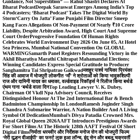
Guidance, Not Superstition” — Rahul Shastri Declares At
Bharat Podcast
Deepak Saraswat Emerges Among India’s Top
4 Podcasters; ‘Bharat Podcast’ Takes The Digital World By
Storm
‘Carry On Jatta’ Fame Punjabi Film Director Smeep
Kang Faces Allegations Of Non-Payment Of Nearly ₹10 Crore
Liability, Despite Arbitration Award, High Court And Supreme
Court Order
Progressive Foundation Of Human Rights
Celebrates World Environment Day 2026 On June 05, At Hotel
Sea Princess, Mumbai National Convention On GLOBAL
WARMING
Samarth Panel Registers Resounding Victory in the
Akhil Bharatiya Marathi Chitrapat Mahamandal Elections;
Winning Candidates Express Special Gratitude to Producer
Sanghamitra Tai Shripatrao Gaikwad
मशहूर पार्श्व गायिका प्रियंका
सिंह की आवाज में भोजपुरी लोकगीत ‘माँ’ ने श्रोताओं को किया भावुक
शिल्पी
राज और दामिनी यादव का धमाका, वर्ल्डवाइड रिकॉर्ड्स ने रिलीज किया बर्थडे
एंथम गाना ‘बर्थडे वाला दिन
Top Leading Lawyer V. K. Dubey,
Chairman Of Vkdl Npa Advisory Council, Receives
Distinguished Honour At The 2nd International Bar & Bench
Badminton Championship In London
Ramesh Joginder Singh
Chandra A Submarine Warrior, A Nation Builder And A Living
Symbol Of Dedication
Mumbai’s Divya Patadia Crowned Mrs.
Royal Global Queen 2026
AAFT Introduces Prestigious Awards
For Short Films At The Historic 128th AAFT Festival Of Short
Digital Films
निर्माता धरमवीर और निर्देशक मनोज सेन की भोजपुरी फिल्म
‘मेरी दुल्हन वीआईपी’ का फर्स्ट लुक हुआ लॉन्च, इंदु सेन और बबलू चक्रवर्ती