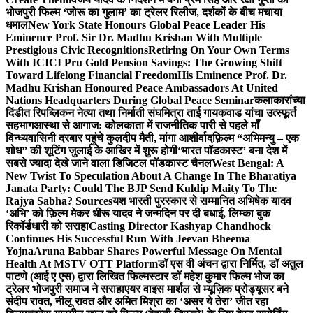
भोजपुरी फिल्म ‘जोरू का गुलाम’ का ट्रेलर रिलीज, दर्शकों के बीच मचाया
धमाल
New York State Honours Global Peace Leader His
Eminence Prof. Sir Dr. Madhu Krishan With Multiple
Prestigious Civic Recognitions
Retiring On Your Own Terms
With ICICI Pru Gold Pension Savings: The Growing Shift
Toward Lifelong Financial Freedom
His Eminence Prof. Dr.
Madhu Krishan Honoured Peace Ambassadors At United
Nations Headquarters During Global Peace Seminar
कलाकारांच्या
दिंडीत रिपब्लिकन नेत्या तथा निर्माती संघमित्रा ताई गायकवाड यांचा उत्स्फूर्त
सहभाग
आस्था से आगाज: कोलकाता में राजनीतिक पारी से पहले माँ
विन्ध्यवासिनी दरबार पहुंचे कुलदीप मैती, मांगा आशीर्वाद
फ़िल्म “अभिमन्यु – एक
शोध” की शूटिंग जुलाई के आखिर में शुरू होगी
‘भारत पॉडकास्ट’ बना देश में
सबसे ज्यादा देखे जाने वाला डिजिटल पॉडकास्ट चैनल
West Bengal: A
New Twist To Speculation About A Change In The Bharatiya
Janata Party: Could The BJP Send Kuldip Maity To The
Rajya Sabha? Sources
यश भारती पुरस्कार से सम्मानित अभिषेक यादव
‘अभि’ को फ़िल्म मेकर धीरू यादव ने जन्मदिन पर दी बधाई, लिम्का बुक
रिकॉर्डधारी को सराहा
Casting Director Kashyap Chandhock
Continues His Successful Run With Jeevan Bheema
Yojna
Aruna Babbar Shares Powerful Message On Mental
Health At MSTV OTT Platform
डॉ एस वी अंचन द्वारा निर्मित, डॉ अतुल
पाटणे (आई ए एस) द्वारा लिखित फिल्मस्टार डॉ महेश कुमार फिल्म भोज का
ट्रेलर भोजपुरी समाज ने सराहा
एयर वाइस मार्शल से म्यूज़िक प्रोड्यूसर बने
संदीप रावत, नीलू रावत और अमित मिश्रा का ‘असर ये तेरा’ जीत रहा