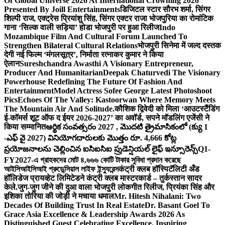
Of Global Universe 2026 At International Crowning 2026
Presented By Joill Entertainments
डिजिटल स्टार सौरभ शर्मा, सिंगर
शिल्पी राज, एक्ट्रेस प्रियांशु सिंह, सिंगर एक्टर राजा भोजपुरिया का रोमांटिक
गाना ‘सिल्क वाली सड़िया’ होडा भोजपुरी पर हुआ रिलीज
Indo
Mozambique Film And Cultural Forum Launched To
Strengthen Bilateral Cultural Relations
भोजपुरी सिनेमा में जल्द दस्तक
देगी नई फिल्म ‘मंगलसूत्र’, निर्माता रत्नाकर कुमार ने किया
ऐलान
Sureshchandra Awasthi A Visionary Entrepreneur,
Producer And Humanitarian
Deepak Chaturvedi The Visionary
Powerhouse Redefining The Future Of Fashion And
Entertainment
Model Actress Sofee George Latest Photoshoot
Pics
Echoes Of The Valley: Kastoorwan Where Memory Meets
The Mountain Air And Solitude.
कौशिक द्विवेदी को मिला ‘आउटस्टैंडिंग
ई-कॉमर्स शूट ऑफ द ईयर 2026-2027’ का अवॉर्ड, सपने मॉडलिंग एजेंसी ने
किया सम्मानित
ఆర్థిక సంవత్సరం 2027 , మొదటి త్రైమాసికంలో (క్యు 1
-ఎఫ్ వై 2027) వినియోగదారులకు మొత్తం రూ. 4,666 కోట్ల
ప్రయోజనాలను చెల్లించిన ఐసిఐసిఐ ప్రుడెన్షియల్ లైఫ్ ఇన్సూరెన్స్
Q1-
FY2027-এ গ্রাহকদের মোট ৪,৬৬৬ কোটি টাকার সুবিধা প্রদান করেছে
আইসিআইসিআই প্রুডেন্সিয়াল লাইফ ইন্স্যুরেন্স
कंट्री क्लब हॉस्पिटॅलिटी अँड
हॉलिडेज प्रायव्हेट लिमिटेडने कंट्री क्लब मास्टरकार्ड – तुर्कस्तान सादर
केले.
जुग-जुग जीने की दुआ वाला भोजपुरी लोकगीत रिलीज, प्रियंका सिंह और
इशिका तोरिया की जोड़ी ने मचाया धमाल
Mr. Hitesh Nihalani: Two
Decades Of Building Trust In Real Estate
Dr. Basant Goel To
Grace Asia Excellence & Leadership Awards 2026 As
Distinguished Guest Celebrating Excellence. Inspiring