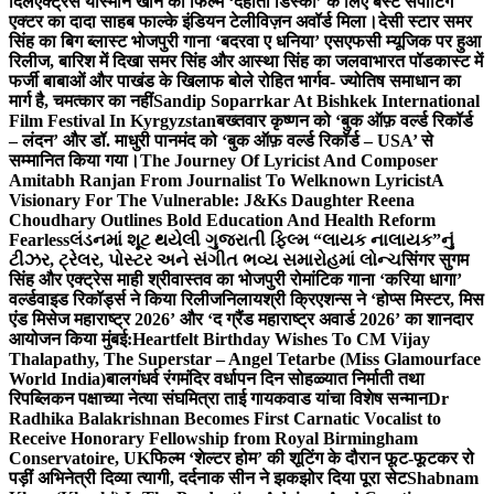
दिल
एक्ट्रेस यास्मीन खान को फिल्म ‘देहाती डिस्को’ के लिए बेस्ट सपोर्टिंग
एक्टर का दादा साहब फाल्के इंडियन टेलीविज़न अवॉर्ड मिला।
देसी स्टार समर
सिंह का बिग ब्लास्ट भोजपुरी गाना ‘बदरवा ए धनिया’ एसएफसी म्यूजिक पर हुआ
रिलीज, बारिश में दिखा समर सिंह और आस्था सिंह का जलवा
भारत पॉडकास्ट में
फर्जी बाबाओं और पाखंड के खिलाफ बोले रोहित भार्गव- ज्योतिष समाधान का
मार्ग है, चमत्कार का नहीं
Sandip Soparrkar At Bishkek International
Film Festival In Kyrgyzstan
बख्तवार कृष्णन को ‘बुक ऑफ़ वर्ल्ड रिकॉर्ड
– लंदन’ और डॉ. माधुरी पानमंद को ‘बुक ऑफ़ वर्ल्ड रिकॉर्ड – USA’ से
सम्मानित किया गया।
The Journey Of Lyricist And Composer
Amitabh Ranjan From Journalist To Welknown Lyricist
A
Visionary For The Vulnerable: J&Ks Daughter Reena
Choudhary Outlines Bold Education And Health Reform
Fearless
લંડનમાં શૂટ થયેલી ગુજરાતી ફિલ્મ “લાયક નાલાયક”નું
ટીઝર, ટ્રેલર, પોસ્ટર અને સંગીત ભવ્ય સમારોહમાં લોન્ચ
सिंगर सुगम
सिंह और एक्ट्रेस माही श्रीवास्तव का भोजपुरी रोमांटिक गाना ‘करिया धागा’
वर्ल्डवाइड रिकॉर्ड्स ने किया रिलीज
निलायश्री क्रिएशन्स ने ‘होप्स मिस्टर, मिस
एंड मिसेज महाराष्ट्र 2026’ और ‘द ग्रैंड महाराष्ट्र अवार्ड 2026’ का शानदार
आयोजन किया मुंबई:
Heartfelt Birthday Wishes To CM Vijay
Thalapathy, The Superstar – Angel Tetarbe (Miss Glamourface
World India)
बालगंधर्व रंगमंदिर वर्धापन दिन सोहळ्यात निर्माती तथा
रिपब्लिकन पक्षाच्या नेत्या संघमित्रा ताई गायकवाड यांचा विशेष सन्मान
Dr
Radhika Balakrishnan Becomes First Carnatic Vocalist to
Receive Honorary Fellowship from Royal Birmingham
Conservatoire, UK
फिल्म ‘शेल्टर होम’ की शूटिंग के दौरान फूट-फूटकर रो
पड़ीं अभिनेत्री दिव्या त्यागी, दर्दनाक सीन ने झकझोर दिया पूरा सेट
Shabnam