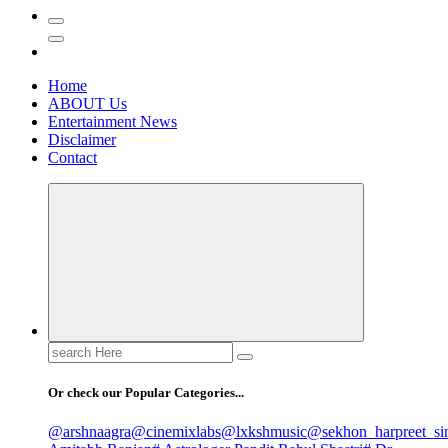
Home
ABOUT Us
Entertainment News
Disclaimer
Contact
Search
for:
Or check our Popular Categories...
@arshnaagra
@cinemixlabs
@lxkshmusic
@sekhon_harpreet_si