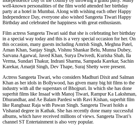
Independence Day of the country by throwing a grand party. Many
well-known personalities of the film world attended her birthday
party at a hotel in Mumbai. Along with wishing each other Happy
Independence Day, everyone also wished Sangeeta Tiwari Happy
Birthday and celebrated the happiness with great enthusiasm.
Film actress Sangeeta Tiwari said that she is celebrating her birthday
in a special way today and this is a very special occasion for her. On
this occasion, many guests including Amrish Singh, Meghna Patel,
Aman Khan, Sanjay Singh, Vishnu Shankar Belu, Munna Dubey,
Sarvana Agarwal, Javed Khan, Surya Dwivedi, Kurisha Shah, Ila
Verma, Sundari Thakur, Indrani Sharma, Sampada Karekar, Sachin
Karekar, Amarjit Singh, Dev Thape, Suraj Shetty were present.
Actress Sangeeta Tiwari, who considers Madhuri Dixit and Salman
Khan as her idols in Bollywood, has given many big hit films to the
industry with all the superstars of Bhojpuri. In which she has done
superhit films like Insaaf with Manoj Tiwari, Rampur Ka Lakshman,
Dhurandhar, and Ae Balam Pardesi with Ravi Kishan, superhit film
like Rangbaaz Raja with Pawan Singh. Sangeeta Tiwari holds a
Visharad degree in Kathak. She has recently done many successful
albums, which have received millions of views. Sangeeta Tiwari’s
channel ST Entertainment is also very popular.