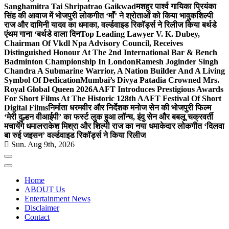
Sanghamitra Tai Shripatrao Gaikwad
मशहूर पार्श्व गायिका प्रियंका
सिंह की आवाज में भोजपुरी लोकगीत ‘माँ’ ने श्रोताओं को किया भावुक
शिल्पी
राज और दामिनी यादव का धमाका, वर्ल्डवाइड रिकॉर्ड्स ने रिलीज किया बर्थडे
एंथम गाना ‘बर्थडे वाला दिन
Top Leading Lawyer V. K. Dubey,
Chairman Of Vkdl Npa Advisory Council, Receives
Distinguished Honour At The 2nd International Bar & Bench
Badminton Championship In London
Ramesh Joginder Singh
Chandra A Submarine Warrior, A Nation Builder And A Living
Symbol Of Dedication
Mumbai’s Divya Patadia Crowned Mrs.
Royal Global Queen 2026
AAFT Introduces Prestigious Awards
For Short Films At The Historic 128th AAFT Festival Of Short
Digital Films
निर्माता धरमवीर और निर्देशक मनोज सेन की भोजपुरी फिल्म
‘मेरी दुल्हन वीआईपी’ का फर्स्ट लुक हुआ लॉन्च, इंदु सेन और बबलू चक्रवर्ती
मचायेंगे धमाल
राकेश मिश्रा और शिल्पी राज का नया धमाकेदार लोकगीत ‘दिलवा
बा रुई जइसन’ वर्ल्डवाइड रिकॉर्ड्स ने किया रिलीज
Sun. Aug 9th, 2026
Home
ABOUT Us
Entertainment News
Disclaimer
Contact