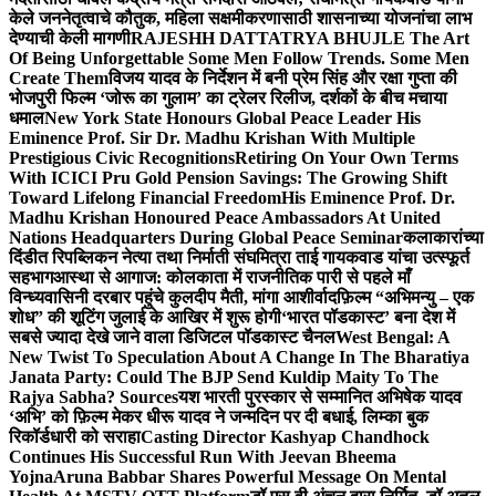
केले जननेतृत्वाचे कौतुक, महिला सक्षमीकरणासाठी शासनाच्या योजनांचा लाभ
देण्याची केली मागणी
RAJESHH DATTATRYA BHUJLE The Art
Of Being Unforgettable Some Men Follow Trends. Some Men
Create Them
विजय यादव के निर्देशन में बनी प्रेम सिंह और रक्षा गुप्ता की
भोजपुरी फिल्म ‘जोरू का गुलाम’ का ट्रेलर रिलीज, दर्शकों के बीच मचाया
धमाल
New York State Honours Global Peace Leader His
Eminence Prof. Sir Dr. Madhu Krishan With Multiple
Prestigious Civic Recognitions
Retiring On Your Own Terms
With ICICI Pru Gold Pension Savings: The Growing Shift
Toward Lifelong Financial Freedom
His Eminence Prof. Dr.
Madhu Krishan Honoured Peace Ambassadors At United
Nations Headquarters During Global Peace Seminar
कलाकारांच्या
दिंडीत रिपब्लिकन नेत्या तथा निर्माती संघमित्रा ताई गायकवाड यांचा उत्स्फूर्त
सहभाग
आस्था से आगाज: कोलकाता में राजनीतिक पारी से पहले माँ
विन्ध्यवासिनी दरबार पहुंचे कुलदीप मैती, मांगा आशीर्वाद
फ़िल्म “अभिमन्यु – एक
शोध” की शूटिंग जुलाई के आखिर में शुरू होगी
‘भारत पॉडकास्ट’ बना देश में
सबसे ज्यादा देखे जाने वाला डिजिटल पॉडकास्ट चैनल
West Bengal: A
New Twist To Speculation About A Change In The Bharatiya
Janata Party: Could The BJP Send Kuldip Maity To The
Rajya Sabha? Sources
यश भारती पुरस्कार से सम्मानित अभिषेक यादव
‘अभि’ को फ़िल्म मेकर धीरू यादव ने जन्मदिन पर दी बधाई, लिम्का बुक
रिकॉर्डधारी को सराहा
Casting Director Kashyap Chandhock
Continues His Successful Run With Jeevan Bheema
Yojna
Aruna Babbar Shares Powerful Message On Mental