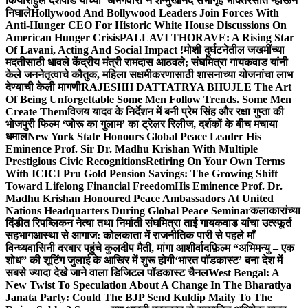
किया
राहुल देशपांडे यांच्या ‘अभंगवारी’ने शन्मुखानंद सभागृह भक्तिरसात न्हाऊन
निघाले
Hollywood And Bollywood Leaders Join Forces With
Anti-Hunger CEO For Historic White House Discussions On
American Hunger Crisis
PALLAVI THORAVE: A Rising Star
Of Lavani, Acting And Social Impact !
मोशी दुर्घटनेतील जखमींच्या
मदतीसाठी धावले केंद्रीय मंत्री रामदास आठवले; संघमित्रा गायकवाड यांनी
केले जननेतृत्वाचे कौतुक, महिला सक्षमीकरणासाठी शासनाच्या योजनांचा लाभ
देण्याची केली मागणी
RAJESHH DATTATRYA BHUJLE The Art
Of Being Unforgettable Some Men Follow Trends. Some Men
Create Them
विजय यादव के निर्देशन में बनी प्रेम सिंह और रक्षा गुप्ता की
भोजपुरी फिल्म ‘जोरू का गुलाम’ का ट्रेलर रिलीज, दर्शकों के बीच मचाया
धमाल
New York State Honours Global Peace Leader His
Eminence Prof. Sir Dr. Madhu Krishan With Multiple
Prestigious Civic Recognitions
Retiring On Your Own Terms
With ICICI Pru Gold Pension Savings: The Growing Shift
Toward Lifelong Financial Freedom
His Eminence Prof. Dr.
Madhu Krishan Honoured Peace Ambassadors At United
Nations Headquarters During Global Peace Seminar
कलाकारांच्या
दिंडीत रिपब्लिकन नेत्या तथा निर्माती संघमित्रा ताई गायकवाड यांचा उत्स्फूर्त
सहभाग
आस्था से आगाज: कोलकाता में राजनीतिक पारी से पहले माँ
विन्ध्यवासिनी दरबार पहुंचे कुलदीप मैती, मांगा आशीर्वाद
फ़िल्म “अभिमन्यु – एक
शोध” की शूटिंग जुलाई के आखिर में शुरू होगी
‘भारत पॉडकास्ट’ बना देश में
सबसे ज्यादा देखे जाने वाला डिजिटल पॉडकास्ट चैनल
West Bengal: A
New Twist To Speculation About A Change In The Bharatiya
Janata Party: Could The BJP Send Kuldip Maity To The