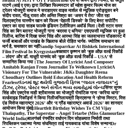
Health At MSTV OTT Platform
डॉ एस वी अंचन द्वारा निर्मित, डॉ अतुल
पाटणे (आई ए एस) द्वारा लिखित फिल्मस्टार डॉ महेश कुमार फिल्म भोज का
ट्रेलर भोजपुरी समाज ने सराहा
एयर वाइस मार्शल से म्यूज़िक प्रोड्यूसर बने
संदीप रावत, नीलू रावत और अमित मिश्रा का ‘असर ये तेरा’ जीत रहा
दिल
एक्ट्रेस यास्मीन खान को फिल्म ‘देहाती डिस्को’ के लिए बेस्ट सपोर्टिंग
एक्टर का दादा साहब फाल्के इंडियन टेलीविज़न अवॉर्ड मिला।
देसी स्टार समर
सिंह का बिग ब्लास्ट भोजपुरी गाना ‘बदरवा ए धनिया’ एसएफसी म्यूजिक पर हुआ
रिलीज, बारिश में दिखा समर सिंह और आस्था सिंह का जलवा
भारत पॉडकास्ट में
फर्जी बाबाओं और पाखंड के खिलाफ बोले रोहित भार्गव- ज्योतिष समाधान का
मार्ग है, चमत्कार का नहीं
Sandip Soparrkar At Bishkek International
Film Festival In Kyrgyzstan
बख्तवार कृष्णन को ‘बुक ऑफ़ वर्ल्ड रिकॉर्ड
– लंदन’ और डॉ. माधुरी पानमंद को ‘बुक ऑफ़ वर्ल्ड रिकॉर्ड – USA’ से
सम्मानित किया गया।
The Journey Of Lyricist And Composer
Amitabh Ranjan From Journalist To Welknown Lyricist
A
Visionary For The Vulnerable: J&Ks Daughter Reena
Choudhary Outlines Bold Education And Health Reform
Fearless
લંડનમાં શૂટ થયેલી ગુજરાતી ફિલ્મ “લાયક નાલાયક”નું
ટીઝર, ટ્રેલર, પોસ્ટર અને સંગીત ભવ્ય સમારોહમાં લોન્ચ
सिंगर सुगम
सिंह और एक्ट्रेस माही श्रीवास्तव का भोजपुरी रोमांटिक गाना ‘करिया धागा’
वर्ल्डवाइड रिकॉर्ड्स ने किया रिलीज
निलायश्री क्रिएशन्स ने ‘होप्स मिस्टर, मिस
एंड मिसेज महाराष्ट्र 2026’ और ‘द ग्रैंड महाराष्ट्र अवार्ड 2026’ का शानदार
आयोजन किया मुंबई:
Heartfelt Birthday Wishes To CM Vijay
Thalapathy, The Superstar – Angel Tetarbe (Miss Glamourface
World India)
बालगंधर्व रंगमंदिर वर्धापन दिन सोहळ्यात निर्माती तथा
रिपब्लिकन पक्षाच्या नेत्या संघमित्रा ताई गायकवाड यांचा विशेष सन्मान
Dr