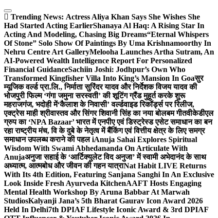
Skip
to
Trending News:
Actress Aliya Khan Says She Wishes She
content
Had Started Acting Earlier
Shanaya Al Haq: A Rising Star In
Acting And Modeling, Chasing Big Dreams
“Eternal Whispers
Of Stone” Solo Show Of Paintings By Uma Krishnamoorthy In
Nehru Centre Art Gallery
Melooha Launches Artha Sutram, An
AI-Powered Wealth Intelligence Report For Personalized
Financial Guidance
Sachiin Joshi: Jodhpur’s Own Who
Transformed Kingfisher Villa Into King’s Mansion In Goa
सुर
म्यूजिक वर्ल्ड प्रा.लि., निर्माता सुरिंदर यादव और निर्देशक विजय यादव की
भोजपुरी फिल्म ‘गंगा जमुना सरस्वती’ की शूटिंग ग्रैंड मुहूर्त करके शुरू
महराजगंज, भदोही में
‘कैलाश के निवासी’ वर्ल्डवाइड रिकॉर्ड्स पर रिलीज,
एक्ट्रेस माही श्रीवास्तव और सिंगर शिवानी सिंह का नया बोलबम गीत
वीकेडीएल
ग्रुप का ‘NPA Bazaar’ भारत में एनपीए एवं डिस्ट्रेस्ड एसेट समाधान का बन
रहा राष्ट्रीय मंच, वि के दुबे के नेतृत्व में बैंकिंग एवं वित्तीय क्षेत्र के लिए समग्र
समाधान उपलब्ध कराने की पहल i
Anuja Sahai Explores Spiritual
Wisdom With Swami Abhedananda On Articulate With
Anuja
अनुजा सहाई के ‘आर्टिक्युलेट विद अनुजा’ में स्वामी अभेदानंद के साथ
अध्यात्म, आत्मबोध और जीवन की गहन यात्रा
Nat Habit LIVE Returns
With Its 4th Edition, Featuring Sanjana Sanghi In An Exclusive
Look Inside Fresh Ayurveda Kitchen
AAFT Hosts Engaging
Mental Health Workshop By Aruna Babbar At Marwah
Studios
Kalyanji Jana’s 5th Bharat Gaurav Icon Award 2026
Held In Delhi
7th DPIAF Lifestyle Iconic Award & 3rd DPIAF