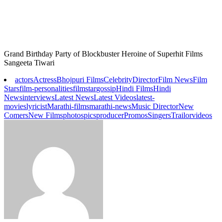
Grand Birthday Party of Blockbuster Heroine of Superhit Films
Sangeeta Tiwari
actors
Actress
Bhojpuri Films
Celebrity
Director
Film News
Film
Stars
film-personalities
filmstar
gossip
Hindi Films
Hindi
News
interviews
Latest News
Latest Videos
latest-
movies
lyricist
Marathi-films
marathi-news
Music Director
New
Comers
New Films
photos
pics
producer
Promos
Singers
Trailor
videos