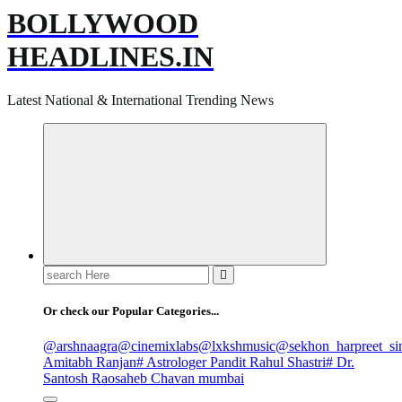
BOLLYWOOD
HEADLINES.IN
Latest National & International Trending News
Search
for:
Or check our Popular Categories...
@arshnaagra
@cinemixlabs
@lxkshmusic
@sekhon_harpreet_si
Amitabh Ranjan
# Astrologer Pandit Rahul Shastri
# Dr.
Santosh Raosaheb Chavan mumbai