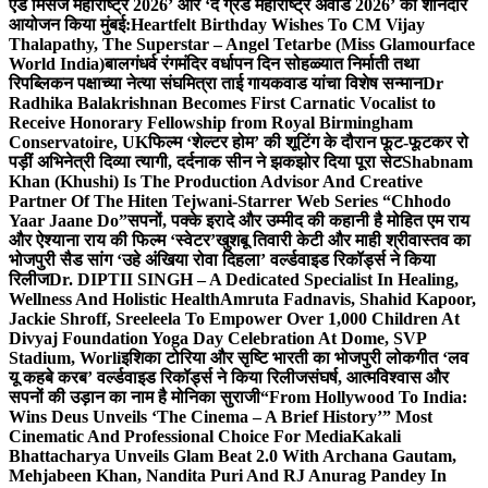
एंड मिसेज महाराष्ट्र 2026’ और ‘द ग्रैंड महाराष्ट्र अवार्ड 2026’ का शानदार
आयोजन किया मुंबई:
Heartfelt Birthday Wishes To CM Vijay
Thalapathy, The Superstar – Angel Tetarbe (Miss Glamourface
World India)
बालगंधर्व रंगमंदिर वर्धापन दिन सोहळ्यात निर्माती तथा
रिपब्लिकन पक्षाच्या नेत्या संघमित्रा ताई गायकवाड यांचा विशेष सन्मान
Dr
Radhika Balakrishnan Becomes First Carnatic Vocalist to
Receive Honorary Fellowship from Royal Birmingham
Conservatoire, UK
फिल्म ‘शेल्टर होम’ की शूटिंग के दौरान फूट-फूटकर रो
पड़ीं अभिनेत्री दिव्या त्यागी, दर्दनाक सीन ने झकझोर दिया पूरा सेट
Shabnam
Khan (Khushi) Is The Production Advisor And Creative
Partner Of The Hiten Tejwani-Starrer Web Series “Chhodo
Yaar Jaane Do”
सपनों, पक्के इरादे और उम्मीद की कहानी है मोहित एम राय
और ऐश्याना राय की फिल्म ‘स्वेटर’
खुशबू तिवारी केटी और माही श्रीवास्तव का
भोजपुरी सैड सांग ‘उहे अंखिया रोवा दिहला’ वर्ल्डवाइड रिकॉर्ड्स ने किया
रिलीज
Dr. DIPTII SINGH – A Dedicated Specialist In Healing,
Wellness And Holistic Health
Amruta Fadnavis, Shahid Kapoor,
Jackie Shroff, Sreeleela To Empower Over 1,000 Children At
Divyaj Foundation Yoga Day Celebration At Dome, SVP
Stadium, Worli
इशिका टोरिया और सृष्टि भारती का भोजपुरी लोकगीत ‘लव
यू कहबे करब’ वर्ल्डवाइड रिकॉर्ड्स ने किया रिलीज
संघर्ष, आत्मविश्वास और
सपनों की उड़ान का नाम है मोनिका सुराजी
“From Hollywood To India:
Wins Deus Unveils ‘The Cinema – A Brief History’” Most
Cinematic And Professional Choice For Media
Kakali
Bhattacharya Unveils Glam Beat 2.0 With Archana Gautam,
Mehjabeen Khan, Nandita Puri And RJ Anurag Pandey In