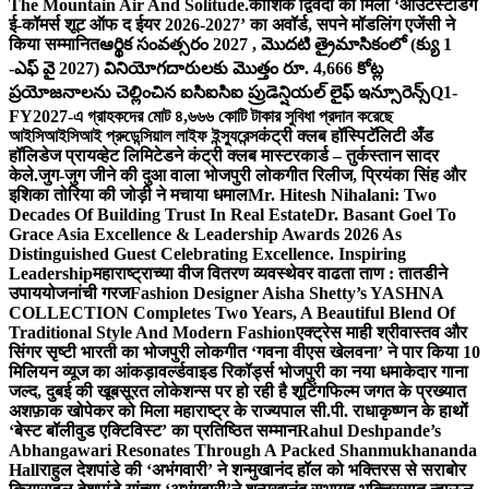
The Mountain Air And Solitude.
कौशिक द्विवेदी को मिला ‘आउटस्टैंडिंग
ई-कॉमर्स शूट ऑफ द ईयर 2026-2027’ का अवॉर्ड, सपने मॉडलिंग एजेंसी ने
किया सम्मानित
ఆర్థిక సంవత్సరం 2027 , మొదటి త్రైమాసికంలో (క్యు 1
-ఎఫ్ వై 2027) వినియోగదారులకు మొత్తం రూ. 4,666 కోట్ల
ప్రయోజనాలను చెల్లించిన ఐసిఐసిఐ ప్రుడెన్షియల్ లైఫ్ ఇన్సూరెన్స్
Q1-
FY2027-এ গ্রাহকদের মোট ৪,৬৬৬ কোটি টাকার সুবিধা প্রদান করেছে
আইসিআইসিআই প্রুডেন্সিয়াল লাইফ ইন্স্যুরেন্স
कंट्री क्लब हॉस्पिटॅलिटी अँड
हॉलिडेज प्रायव्हेट लिमिटेडने कंट्री क्लब मास्टरकार्ड – तुर्कस्तान सादर
केले.
जुग-जुग जीने की दुआ वाला भोजपुरी लोकगीत रिलीज, प्रियंका सिंह और
इशिका तोरिया की जोड़ी ने मचाया धमाल
Mr. Hitesh Nihalani: Two
Decades Of Building Trust In Real Estate
Dr. Basant Goel To
Grace Asia Excellence & Leadership Awards 2026 As
Distinguished Guest Celebrating Excellence. Inspiring
Leadership
महाराष्ट्राच्या वीज वितरण व्यवस्थेवर वाढता ताण : तातडीने
उपाययोजनांची गरज
Fashion Designer Aisha Shetty’s YASHNA
COLLECTION Completes Two Years, A Beautiful Blend Of
Traditional Style And Modern Fashion
एक्ट्रेस माही श्रीवास्तव और
सिंगर सृष्टी भारती का भोजपुरी लोकगीत ‘गवना वीएस खेलवना’ ने पार किया 10
मिलियन व्यूज का आंकड़ा
वर्ल्डवाइड रिकॉर्ड्स भोजपुरी का नया धमाकेदार गाना
जल्द, दुबई की खूबसूरत लोकेशन्स पर हो रही है शूटिंग
फिल्म जगत के प्रख्यात
अशफ़ाक खोपेकर को मिला महाराष्ट्र के राज्यपाल सी.पी. राधाकृष्णन के हाथों
‘बेस्ट बॉलीवुड एक्टिविस्ट’ का प्रतिष्ठित सम्मान
Rahul Deshpande’s
Abhangawari Resonates Through A Packed Shanmukhananda
Hall
राहुल देशपांडे की ‘अभंगवारी’ ने शन्मुखानंद हॉल को भक्तिरस से सराबोर