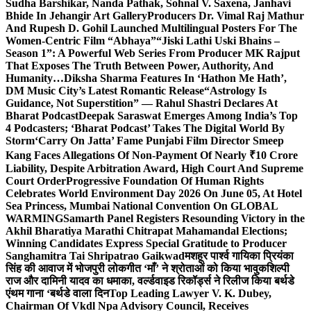
Sudha Barshikar, Nanda Pathak, Sohnal V. Saxena, Janhavi
Bhide In Jehangir Art Gallery
Producers Dr. Vimal Raj Mathur
And Rupesh D. Gohil Launched Multilingual Posters For The
Women-Centric Film “Abhaya”
“Jiski Lathi Uski Bhains –
Season 1”: A Powerful Web Series From Producer MK Rajput
That Exposes The Truth Between Power, Authority, And
Humanity…
Diksha Sharma Features In ‘Hathon Me Hath’,
DM Music City’s Latest Romantic Release
“Astrology Is
Guidance, Not Superstition” — Rahul Shastri Declares At
Bharat Podcast
Deepak Saraswat Emerges Among India’s Top
4 Podcasters; ‘Bharat Podcast’ Takes The Digital World By
Storm
‘Carry On Jatta’ Fame Punjabi Film Director Smeep
Kang Faces Allegations Of Non-Payment Of Nearly ₹10 Crore
Liability, Despite Arbitration Award, High Court And Supreme
Court Order
Progressive Foundation Of Human Rights
Celebrates World Environment Day 2026 On June 05, At Hotel
Sea Princess, Mumbai National Convention On GLOBAL
WARMING
Samarth Panel Registers Resounding Victory in the
Akhil Bharatiya Marathi Chitrapat Mahamandal Elections;
Winning Candidates Express Special Gratitude to Producer
Sanghamitra Tai Shripatrao Gaikwad
मशहूर पार्श्व गायिका प्रियंका
सिंह की आवाज में भोजपुरी लोकगीत ‘माँ’ ने श्रोताओं को किया भावुक
शिल्पी
राज और दामिनी यादव का धमाका, वर्ल्डवाइड रिकॉर्ड्स ने रिलीज किया बर्थडे
एंथम गाना ‘बर्थडे वाला दिन
Top Leading Lawyer V. K. Dubey,
Chairman Of Vkdl Npa Advisory Council, Receives