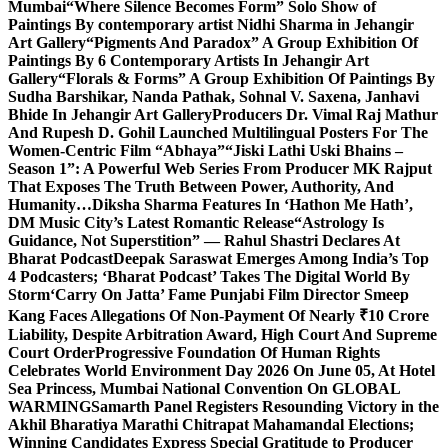
Mumbai
“Where Silence Becomes Form” Solo Show of
Paintings By contemporary artist Nidhi Sharma in Jehangir
Art Gallery
“Pigments And Paradox” A Group Exhibition Of
Paintings By 6 Contemporary Artists In Jehangir Art
Gallery
“Florals & Forms” A Group Exhibition Of Paintings By
Sudha Barshikar, Nanda Pathak, Sohnal V. Saxena, Janhavi
Bhide In Jehangir Art Gallery
Producers Dr. Vimal Raj Mathur
And Rupesh D. Gohil Launched Multilingual Posters For The
Women-Centric Film “Abhaya”
“Jiski Lathi Uski Bhains –
Season 1”: A Powerful Web Series From Producer MK Rajput
That Exposes The Truth Between Power, Authority, And
Humanity…
Diksha Sharma Features In ‘Hathon Me Hath’,
DM Music City’s Latest Romantic Release
“Astrology Is
Guidance, Not Superstition” — Rahul Shastri Declares At
Bharat Podcast
Deepak Saraswat Emerges Among India’s Top
4 Podcasters; ‘Bharat Podcast’ Takes The Digital World By
Storm
‘Carry On Jatta’ Fame Punjabi Film Director Smeep
Kang Faces Allegations Of Non-Payment Of Nearly ₹10 Crore
Liability, Despite Arbitration Award, High Court And Supreme
Court Order
Progressive Foundation Of Human Rights
Celebrates World Environment Day 2026 On June 05, At Hotel
Sea Princess, Mumbai National Convention On GLOBAL
WARMING
Samarth Panel Registers Resounding Victory in the
Akhil Bharatiya Marathi Chitrapat Mahamandal Elections;
Winning Candidates Express Special Gratitude to Producer