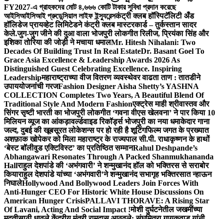
FY2027-এ গ্রাহকদের মোট ৪,৬৬৬ কোটি টাকার সুবিধা প্রদান করেছে
আইসিআইসিআই প্রুডেন্সিয়াল লাইফ ইন্স্যুরেন্স
कंट्री क्लब हॉस्पिटॅलिटी अँड
हॉलिडेज प्रायव्हेट लिमिटेडने कंट्री क्लब मास्टरकार्ड – तुर्कस्तान सादर
केले.
जुग-जुग जीने की दुआ वाला भोजपुरी लोकगीत रिलीज, प्रियंका सिंह और
इशिका तोरिया की जोड़ी ने मचाया धमाल
Mr. Hitesh Nihalani: Two
Decades Of Building Trust In Real Estate
Dr. Basant Goel To
Grace Asia Excellence & Leadership Awards 2026 As
Distinguished Guest Celebrating Excellence. Inspiring
Leadership
महाराष्ट्राच्या वीज वितरण व्यवस्थेवर वाढता ताण : तातडीने
उपाययोजनांची गरज
Fashion Designer Aisha Shetty’s YASHNA
COLLECTION Completes Two Years, A Beautiful Blend Of
Traditional Style And Modern Fashion
एक्ट्रेस माही श्रीवास्तव और
सिंगर सृष्टी भारती का भोजपुरी लोकगीत ‘गवना वीएस खेलवना’ ने पार किया 10
मिलियन व्यूज का आंकड़ा
वर्ल्डवाइड रिकॉर्ड्स भोजपुरी का नया धमाकेदार गाना
जल्द, दुबई की खूबसूरत लोकेशन्स पर हो रही है शूटिंग
फिल्म जगत के प्रख्यात
अशफ़ाक खोपेकर को मिला महाराष्ट्र के राज्यपाल सी.पी. राधाकृष्णन के हाथों
‘बेस्ट बॉलीवुड एक्टिविस्ट’ का प्रतिष्ठित सम्मान
Rahul Deshpande’s
Abhangawari Resonates Through A Packed Shanmukhananda
Hall
राहुल देशपांडे की ‘अभंगवारी’ ने शन्मुखानंद हॉल को भक्तिरस से सराबोर
किया
राहुल देशपांडे यांच्या ‘अभंगवारी’ने शन्मुखानंद सभागृह भक्तिरसात न्हाऊन
निघाले
Hollywood And Bollywood Leaders Join Forces With
Anti-Hunger CEO For Historic White House Discussions On
American Hunger Crisis
PALLAVI THORAVE: A Rising Star
Of Lavani, Acting And Social Impact !
मोशी दुर्घटनेतील जखमींच्या
मदतीसाठी धावले केंद्रीय मंत्री रामदास आठवले; संघमित्रा गायकवाड यांनी