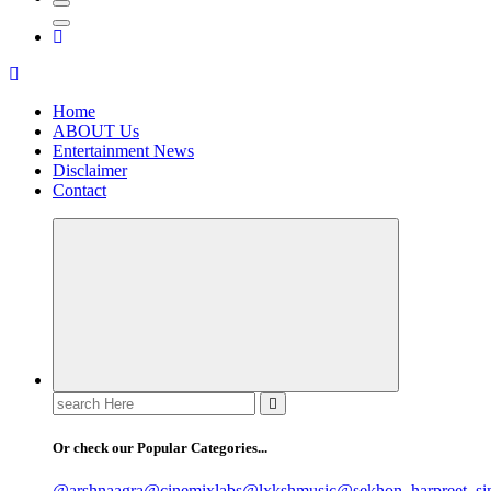
Home
ABOUT Us
Entertainment News
Disclaimer
Contact
Search
for:
Or check our Popular Categories...
@arshnaagra
@cinemixlabs
@lxkshmusic
@sekhon_harpreet_si