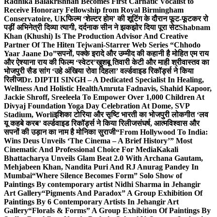
Radhika Balakrishnan Becomes First Carnatic Vocalist to
Receive Honorary Fellowship from Royal Birmingham
Conservatoire, UK
फिल्म ‘शेल्टर होम’ की शूटिंग के दौरान फूट-फूटकर रो
पड़ीं अभिनेत्री दिव्या त्यागी, दर्दनाक सीन ने झकझोर दिया पूरा सेट
Shabnam
Khan (Khushi) Is The Production Advisor And Creative
Partner Of The Hiten Tejwani-Starrer Web Series “Chhodo
Yaar Jaane Do”
सपनों, पक्के इरादे और उम्मीद की कहानी है मोहित एम राय
और ऐश्याना राय की फिल्म ‘स्वेटर’
खुशबू तिवारी केटी और माही श्रीवास्तव का
भोजपुरी सैड सांग ‘उहे अंखिया रोवा दिहला’ वर्ल्डवाइड रिकॉर्ड्स ने किया
रिलीज
Dr. DIPTII SINGH – A Dedicated Specialist In Healing,
Wellness And Holistic Health
Amruta Fadnavis, Shahid Kapoor,
Jackie Shroff, Sreeleela To Empower Over 1,000 Children At
Divyaj Foundation Yoga Day Celebration At Dome, SVP
Stadium, Worli
इशिका टोरिया और सृष्टि भारती का भोजपुरी लोकगीत ‘लव
यू कहबे करब’ वर्ल्डवाइड रिकॉर्ड्स ने किया रिलीज
संघर्ष, आत्मविश्वास और
सपनों की उड़ान का नाम है मोनिका सुराजी
“From Hollywood To India:
Wins Deus Unveils ‘The Cinema – A Brief History’” Most
Cinematic And Professional Choice For Media
Kakali
Bhattacharya Unveils Glam Beat 2.0 With Archana Gautam,
Mehjabeen Khan, Nandita Puri And RJ Anurag Pandey In
Mumbai
“Where Silence Becomes Form” Solo Show of
Paintings By contemporary artist Nidhi Sharma in Jehangir
Art Gallery
“Pigments And Paradox” A Group Exhibition Of
Paintings By 6 Contemporary Artists In Jehangir Art
Gallery
“Florals & Forms” A Group Exhibition Of Paintings By