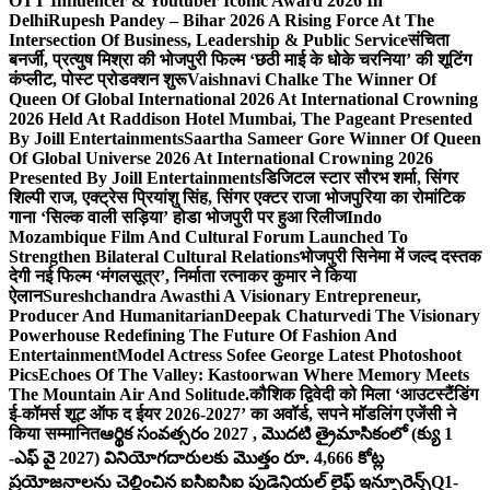
OTT Influencer & Youtuber Iconic Award 2026 In
Delhi
Rupesh Pandey – Bihar 2026 A Rising Force At The
Intersection Of Business, Leadership & Public Service
संचिता
बनर्जी, प्रत्युष मिश्रा की भोजपुरी फिल्म ‘छठी माई के धोके चरनिया’ की शूटिंग
कंप्लीट, पोस्ट प्रोडक्शन शुरू
Vaishnavi Chalke The Winner Of
Queen Of Global International 2026 At International Crowning
2026 Held At Raddison Hotel Mumbai, The Pageant Presented
By Joill Entertainments
Saartha Sameer Gore Winner Of Queen
Of Global Universe 2026 At International Crowning 2026
Presented By Joill Entertainments
डिजिटल स्टार सौरभ शर्मा, सिंगर
शिल्पी राज, एक्ट्रेस प्रियांशु सिंह, सिंगर एक्टर राजा भोजपुरिया का रोमांटिक
गाना ‘सिल्क वाली सड़िया’ होडा भोजपुरी पर हुआ रिलीज
Indo
Mozambique Film And Cultural Forum Launched To
Strengthen Bilateral Cultural Relations
भोजपुरी सिनेमा में जल्द दस्तक
देगी नई फिल्म ‘मंगलसूत्र’, निर्माता रत्नाकर कुमार ने किया
ऐलान
Sureshchandra Awasthi A Visionary Entrepreneur,
Producer And Humanitarian
Deepak Chaturvedi The Visionary
Powerhouse Redefining The Future Of Fashion And
Entertainment
Model Actress Sofee George Latest Photoshoot
Pics
Echoes Of The Valley: Kastoorwan Where Memory Meets
The Mountain Air And Solitude.
कौशिक द्विवेदी को मिला ‘आउटस्टैंडिंग
ई-कॉमर्स शूट ऑफ द ईयर 2026-2027’ का अवॉर्ड, सपने मॉडलिंग एजेंसी ने
किया सम्मानित
ఆర్థిక సంవత్సరం 2027 , మొదటి త్రైమాసికంలో (క్యు 1
-ఎఫ్ వై 2027) వినియోగదారులకు మొత్తం రూ. 4,666 కోట్ల
ప్రయోజనాలను చెల్లించిన ఐసిఐసిఐ ప్రుడెన్షియల్ లైఫ్ ఇన్సూరెన్స్
Q1-