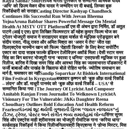
Rajya Sabha? Sources
यश भारती पुरस्कार से सम्मानित अभिषेक यादव
‘अभि’ को फ़िल्म मेकर धीरू यादव ने जन्मदिन पर दी बधाई, लिम्का बुक
रिकॉर्डधारी को सराहा
Casting Director Kashyap Chandhock
Continues His Successful Run With Jeevan Bheema
Yojna
Aruna Babbar Shares Powerful Message On Mental
Health At MSTV OTT Platform
डॉ एस वी अंचन द्वारा निर्मित, डॉ अतुल
पाटणे (आई ए एस) द्वारा लिखित फिल्मस्टार डॉ महेश कुमार फिल्म भोज का
ट्रेलर भोजपुरी समाज ने सराहा
एयर वाइस मार्शल से म्यूज़िक प्रोड्यूसर बने
संदीप रावत, नीलू रावत और अमित मिश्रा का ‘असर ये तेरा’ जीत रहा
दिल
एक्ट्रेस यास्मीन खान को फिल्म ‘देहाती डिस्को’ के लिए बेस्ट सपोर्टिंग
एक्टर का दादा साहब फाल्के इंडियन टेलीविज़न अवॉर्ड मिला।
देसी स्टार समर
सिंह का बिग ब्लास्ट भोजपुरी गाना ‘बदरवा ए धनिया’ एसएफसी म्यूजिक पर हुआ
रिलीज, बारिश में दिखा समर सिंह और आस्था सिंह का जलवा
भारत पॉडकास्ट में
फर्जी बाबाओं और पाखंड के खिलाफ बोले रोहित भार्गव- ज्योतिष समाधान का
मार्ग है, चमत्कार का नहीं
Sandip Soparrkar At Bishkek International
Film Festival In Kyrgyzstan
बख्तवार कृष्णन को ‘बुक ऑफ़ वर्ल्ड रिकॉर्ड
– लंदन’ और डॉ. माधुरी पानमंद को ‘बुक ऑफ़ वर्ल्ड रिकॉर्ड – USA’ से
सम्मानित किया गया।
The Journey Of Lyricist And Composer
Amitabh Ranjan From Journalist To Welknown Lyricist
A
Visionary For The Vulnerable: J&Ks Daughter Reena
Choudhary Outlines Bold Education And Health Reform
Fearless
લંડનમાં શૂટ થયેલી ગુજરાતી ફિલ્મ “લાયક નાલાયક”નું
ટીઝર, ટ્રેલર, પોસ્ટર અને સંગીત ભવ્ય સમારોહમાં લોન્ચ
सिंगर सुगम
सिंह और एक्ट्रेस माही श्रीवास्तव का भोजपुरी रोमांटिक गाना ‘करिया धागा’
वर्ल्डवाइड रिकॉर्ड्स ने किया रिलीज
निलायश्री क्रिएशन्स ने ‘होप्स मिस्टर, मिस