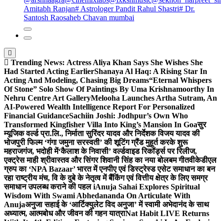
Amitabh Ranjan
# Astrologer Pandit Rahul Shastri
# Dr.
Santosh Raosaheb Chavan mumbai
Trending News:
Actress Aliya Khan Says She Wishes She
Had Started Acting Earlier
Shanaya Al Haq: A Rising Star In
Acting And Modeling, Chasing Big Dreams
“Eternal Whispers
Of Stone” Solo Show Of Paintings By Uma Krishnamoorthy In
Nehru Centre Art Gallery
Melooha Launches Artha Sutram, An
AI-Powered Wealth Intelligence Report For Personalized
Financial Guidance
Sachiin Joshi: Jodhpur’s Own Who
Transformed Kingfisher Villa Into King’s Mansion In Goa
सुर
म्यूजिक वर्ल्ड प्रा.लि., निर्माता सुरिंदर यादव और निर्देशक विजय यादव की
भोजपुरी फिल्म ‘गंगा जमुना सरस्वती’ की शूटिंग ग्रैंड मुहूर्त करके शुरू
महराजगंज, भदोही में
‘कैलाश के निवासी’ वर्ल्डवाइड रिकॉर्ड्स पर रिलीज,
एक्ट्रेस माही श्रीवास्तव और सिंगर शिवानी सिंह का नया बोलबम गीत
वीकेडीएल
ग्रुप का ‘NPA Bazaar’ भारत में एनपीए एवं डिस्ट्रेस्ड एसेट समाधान का बन
रहा राष्ट्रीय मंच, वि के दुबे के नेतृत्व में बैंकिंग एवं वित्तीय क्षेत्र के लिए समग्र
समाधान उपलब्ध कराने की पहल i
Anuja Sahai Explores Spiritual
Wisdom With Swami Abhedananda On Articulate With
Anuja
अनुजा सहाई के ‘आर्टिक्युलेट विद अनुजा’ में स्वामी अभेदानंद के साथ
अध्यात्म, आत्मबोध और जीवन की गहन यात्रा
Nat Habit LIVE Returns