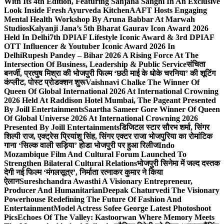
With Its 4th Edition, Featuring Sanjana Sanghi In An Exclusive
Look Inside Fresh Ayurveda Kitchen
AAFT Hosts Engaging
Mental Health Workshop By Aruna Babbar At Marwah
Studios
Kalyanji Jana’s 5th Bharat Gaurav Icon Award 2026
Held In Delhi
7th DPIAF Lifestyle Iconic Award & 3rd DPIAF
OTT Influencer & Youtuber Iconic Award 2026 In
Delhi
Rupesh Pandey – Bihar 2026 A Rising Force At The
Intersection Of Business, Leadership & Public Service
संचिता
बनर्जी, प्रत्युष मिश्रा की भोजपुरी फिल्म ‘छठी माई के धोके चरनिया’ की शूटिंग
कंप्लीट, पोस्ट प्रोडक्शन शुरू
Vaishnavi Chalke The Winner Of
Queen Of Global International 2026 At International Crowning
2026 Held At Raddison Hotel Mumbai, The Pageant Presented
By Joill Entertainments
Saartha Sameer Gore Winner Of Queen
Of Global Universe 2026 At International Crowning 2026
Presented By Joill Entertainments
डिजिटल स्टार सौरभ शर्मा, सिंगर
शिल्पी राज, एक्ट्रेस प्रियांशु सिंह, सिंगर एक्टर राजा भोजपुरिया का रोमांटिक
गाना ‘सिल्क वाली सड़िया’ होडा भोजपुरी पर हुआ रिलीज
Indo
Mozambique Film And Cultural Forum Launched To
Strengthen Bilateral Cultural Relations
भोजपुरी सिनेमा में जल्द दस्तक
देगी नई फिल्म ‘मंगलसूत्र’, निर्माता रत्नाकर कुमार ने किया
ऐलान
Sureshchandra Awasthi A Visionary Entrepreneur,
Producer And Humanitarian
Deepak Chaturvedi The Visionary
Powerhouse Redefining The Future Of Fashion And
Entertainment
Model Actress Sofee George Latest Photoshoot
Pics
Echoes Of The Valley: Kastoorwan Where Memory Meets