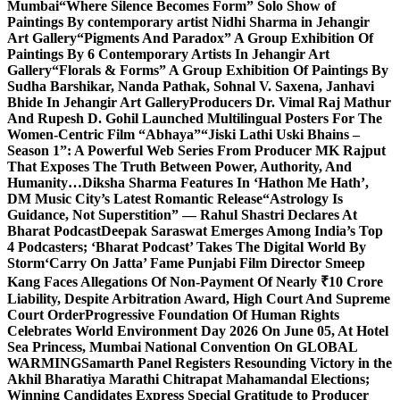
Mumbai
“Where Silence Becomes Form” Solo Show of
Paintings By contemporary artist Nidhi Sharma in Jehangir
Art Gallery
“Pigments And Paradox” A Group Exhibition Of
Paintings By 6 Contemporary Artists In Jehangir Art
Gallery
“Florals & Forms” A Group Exhibition Of Paintings By
Sudha Barshikar, Nanda Pathak, Sohnal V. Saxena, Janhavi
Bhide In Jehangir Art Gallery
Producers Dr. Vimal Raj Mathur
And Rupesh D. Gohil Launched Multilingual Posters For The
Women-Centric Film “Abhaya”
“Jiski Lathi Uski Bhains –
Season 1”: A Powerful Web Series From Producer MK Rajput
That Exposes The Truth Between Power, Authority, And
Humanity…
Diksha Sharma Features In ‘Hathon Me Hath’,
DM Music City’s Latest Romantic Release
“Astrology Is
Guidance, Not Superstition” — Rahul Shastri Declares At
Bharat Podcast
Deepak Saraswat Emerges Among India’s Top
4 Podcasters; ‘Bharat Podcast’ Takes The Digital World By
Storm
‘Carry On Jatta’ Fame Punjabi Film Director Smeep
Kang Faces Allegations Of Non-Payment Of Nearly ₹10 Crore
Liability, Despite Arbitration Award, High Court And Supreme
Court Order
Progressive Foundation Of Human Rights
Celebrates World Environment Day 2026 On June 05, At Hotel
Sea Princess, Mumbai National Convention On GLOBAL
WARMING
Samarth Panel Registers Resounding Victory in the
Akhil Bharatiya Marathi Chitrapat Mahamandal Elections;
Winning Candidates Express Special Gratitude to Producer