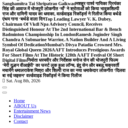
Sanghamitra Tai Shripatrao Gaikwad
मशहूर पार्श्व गायिका प्रियंका
सिंह की आवाज में भोजपुरी लोकगीत ‘माँ’ ने श्रोताओं को किया भावुक
शिल्पी
राज और दामिनी यादव का धमाका, वर्ल्डवाइड रिकॉर्ड्स ने रिलीज किया बर्थडे
एंथम गाना ‘बर्थडे वाला दिन
Top Leading Lawyer V. K. Dubey,
Chairman Of Vkdl Npa Advisory Council, Receives
Distinguished Honour At The 2nd International Bar & Bench
Badminton Championship In London
Ramesh Joginder Singh
Chandra A Submarine Warrior, A Nation Builder And A Living
Symbol Of Dedication
Mumbai’s Divya Patadia Crowned Mrs.
Royal Global Queen 2026
AAFT Introduces Prestigious Awards
For Short Films At The Historic 128th AAFT Festival Of Short
Digital Films
निर्माता धरमवीर और निर्देशक मनोज सेन की भोजपुरी फिल्म
‘मेरी दुल्हन वीआईपी’ का फर्स्ट लुक हुआ लॉन्च, इंदु सेन और बबलू चक्रवर्ती
मचायेंगे धमाल
राकेश मिश्रा और शिल्पी राज का नया धमाकेदार लोकगीत ‘दिलवा
बा रुई जइसन’ वर्ल्डवाइड रिकॉर्ड्स ने किया रिलीज
Sat. Aug 8th, 2026
Home
ABOUT Us
Entertainment News
Disclaimer
Contact