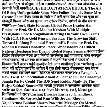
केले जननेतृत्वाचे कौतुक, महिला सक्षमीकरणासाठी शासनाच्या योजनांचा लाभ
देण्याची केली मागणी
RAJESHH DATTATRYA BHUJLE The Art
Of Being Unforgettable Some Men Follow Trends. Some Men
Create Them
विजय यादव के निर्देशन में बनी प्रेम सिंह और रक्षा गुप्ता की
भोजपुरी फिल्म ‘जोरू का गुलाम’ का ट्रेलर रिलीज, दर्शकों के बीच मचाया
धमाल
New York State Honours Global Peace Leader His
Eminence Prof. Sir Dr. Madhu Krishan With Multiple
Prestigious Civic Recognitions
Retiring On Your Own Terms
With ICICI Pru Gold Pension Savings: The Growing Shift
Toward Lifelong Financial Freedom
His Eminence Prof. Dr.
Madhu Krishan Honoured Peace Ambassadors At United
Nations Headquarters During Global Peace Seminar
कलाकारांच्या
दिंडीत रिपब्लिकन नेत्या तथा निर्माती संघमित्रा ताई गायकवाड यांचा उत्स्फूर्त
सहभाग
आस्था से आगाज: कोलकाता में राजनीतिक पारी से पहले माँ
विन्ध्यवासिनी दरबार पहुंचे कुलदीप मैती, मांगा आशीर्वाद
फ़िल्म “अभिमन्यु – एक
शोध” की शूटिंग जुलाई के आखिर में शुरू होगी
‘भारत पॉडकास्ट’ बना देश में
सबसे ज्यादा देखे जाने वाला डिजिटल पॉडकास्ट चैनल
West Bengal: A
New Twist To Speculation About A Change In The Bharatiya
Janata Party: Could The BJP Send Kuldip Maity To The
Rajya Sabha? Sources
यश भारती पुरस्कार से सम्मानित अभिषेक यादव
‘अभि’ को फ़िल्म मेकर धीरू यादव ने जन्मदिन पर दी बधाई, लिम्का बुक
रिकॉर्डधारी को सराहा
Casting Director Kashyap Chandhock
Continues His Successful Run With Jeevan Bheema
Yojna
Aruna Babbar Shares Powerful Message On Mental