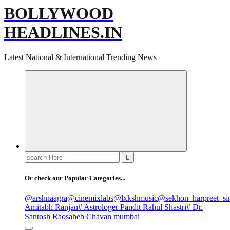
BOLLYWOOD
HEADLINES.IN
Latest National & International Trending News
Search
for:
Or check our Popular Categories...
@arshnaagra
@cinemixlabs
@lxkshmusic
@sekhon_harpreet_si
Amitabh Ranjan
# Astrologer Pandit Rahul Shastri
# Dr.
Santosh Raosaheb Chavan mumbai