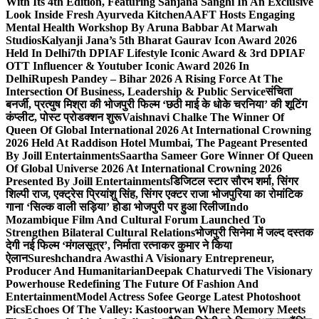
With Its 4th Edition, Featuring Sanjana Sanghi In An Exclusive
Look Inside Fresh Ayurveda Kitchen
AAFT Hosts Engaging
Mental Health Workshop By Aruna Babbar At Marwah
Studios
Kalyanji Jana’s 5th Bharat Gaurav Icon Award 2026
Held In Delhi
7th DPIAF Lifestyle Iconic Award & 3rd DPIAF
OTT Influencer & Youtuber Iconic Award 2026 In
Delhi
Rupesh Pandey – Bihar 2026 A Rising Force At The
Intersection Of Business, Leadership & Public Service
संचिता
बनर्जी, प्रत्युष मिश्रा की भोजपुरी फिल्म ‘छठी माई के धोके चरनिया’ की शूटिंग
कंप्लीट, पोस्ट प्रोडक्शन शुरू
Vaishnavi Chalke The Winner Of
Queen Of Global International 2026 At International Crowning
2026 Held At Raddison Hotel Mumbai, The Pageant Presented
By Joill Entertainments
Saartha Sameer Gore Winner Of Queen
Of Global Universe 2026 At International Crowning 2026
Presented By Joill Entertainments
डिजिटल स्टार सौरभ शर्मा, सिंगर
शिल्पी राज, एक्ट्रेस प्रियांशु सिंह, सिंगर एक्टर राजा भोजपुरिया का रोमांटिक
गाना ‘सिल्क वाली सड़िया’ होडा भोजपुरी पर हुआ रिलीज
Indo
Mozambique Film And Cultural Forum Launched To
Strengthen Bilateral Cultural Relations
भोजपुरी सिनेमा में जल्द दस्तक
देगी नई फिल्म ‘मंगलसूत्र’, निर्माता रत्नाकर कुमार ने किया
ऐलान
Sureshchandra Awasthi A Visionary Entrepreneur,
Producer And Humanitarian
Deepak Chaturvedi The Visionary
Powerhouse Redefining The Future Of Fashion And
Entertainment
Model Actress Sofee George Latest Photoshoot
Pics
Echoes Of The Valley: Kastoorwan Where Memory Meets