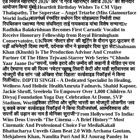
एंड मिसेज महाराष्ट्र 2026’ और ‘द ग्रैंड महाराष्ट्र अवार्ड 2026’ का शानदार
आयोजन किया मुंबई:
Heartfelt Birthday Wishes To CM Vijay
Thalapathy, The Superstar – Angel Tetarbe (Miss Glamourface
World India)
बालगंधर्व रंगमंदिर वर्धापन दिन सोहळ्यात निर्माती तथा
रिपब्लिकन पक्षाच्या नेत्या संघमित्रा ताई गायकवाड यांचा विशेष सन्मान
Dr
Radhika Balakrishnan Becomes First Carnatic Vocalist to
Receive Honorary Fellowship from Royal Birmingham
Conservatoire, UK
फिल्म ‘शेल्टर होम’ की शूटिंग के दौरान फूट-फूटकर रो
पड़ीं अभिनेत्री दिव्या त्यागी, दर्दनाक सीन ने झकझोर दिया पूरा सेट
Shabnam
Khan (Khushi) Is The Production Advisor And Creative
Partner Of The Hiten Tejwani-Starrer Web Series “Chhodo
Yaar Jaane Do”
सपनों, पक्के इरादे और उम्मीद की कहानी है मोहित एम राय
और ऐश्याना राय की फिल्म ‘स्वेटर’
खुशबू तिवारी केटी और माही श्रीवास्तव का
भोजपुरी सैड सांग ‘उहे अंखिया रोवा दिहला’ वर्ल्डवाइड रिकॉर्ड्स ने किया
रिलीज
Dr. DIPTII SINGH – A Dedicated Specialist In Healing,
Wellness And Holistic Health
Amruta Fadnavis, Shahid Kapoor,
Jackie Shroff, Sreeleela To Empower Over 1,000 Children At
Divyaj Foundation Yoga Day Celebration At Dome, SVP
Stadium, Worli
इशिका टोरिया और सृष्टि भारती का भोजपुरी लोकगीत ‘लव
यू कहबे करब’ वर्ल्डवाइड रिकॉर्ड्स ने किया रिलीज
संघर्ष, आत्मविश्वास और
सपनों की उड़ान का नाम है मोनिका सुराजी
“From Hollywood To India:
Wins Deus Unveils ‘The Cinema – A Brief History’” Most
Cinematic And Professional Choice For Media
Kakali
Bhattacharya Unveils Glam Beat 2.0 With Archana Gautam,
Mehjabeen Khan, Nandita Puri And RJ Anurag Pandey In