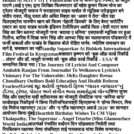
Health At MSTV OTT Platform
डॉ एस वी अंचन द्वारा निर्मित, डॉ अतुल
पाटणे (आई ए एस) द्वारा लिखित फिल्मस्टार डॉ महेश कुमार फिल्म भोज का
ट्रेलर भोजपुरी समाज ने सराहा
एयर वाइस मार्शल से म्यूज़िक प्रोड्यूसर बने
संदीप रावत, नीलू रावत और अमित मिश्रा का ‘असर ये तेरा’ जीत रहा
दिल
एक्ट्रेस यास्मीन खान को फिल्म ‘देहाती डिस्को’ के लिए बेस्ट सपोर्टिंग
एक्टर का दादा साहब फाल्के इंडियन टेलीविज़न अवॉर्ड मिला।
देसी स्टार समर
सिंह का बिग ब्लास्ट भोजपुरी गाना ‘बदरवा ए धनिया’ एसएफसी म्यूजिक पर हुआ
रिलीज, बारिश में दिखा समर सिंह और आस्था सिंह का जलवा
भारत पॉडकास्ट में
फर्जी बाबाओं और पाखंड के खिलाफ बोले रोहित भार्गव- ज्योतिष समाधान का
मार्ग है, चमत्कार का नहीं
Sandip Soparrkar At Bishkek International
Film Festival In Kyrgyzstan
बख्तवार कृष्णन को ‘बुक ऑफ़ वर्ल्ड रिकॉर्ड
– लंदन’ और डॉ. माधुरी पानमंद को ‘बुक ऑफ़ वर्ल्ड रिकॉर्ड – USA’ से
सम्मानित किया गया।
The Journey Of Lyricist And Composer
Amitabh Ranjan From Journalist To Welknown Lyricist
A
Visionary For The Vulnerable: J&Ks Daughter Reena
Choudhary Outlines Bold Education And Health Reform
Fearless
લંડનમાં શૂટ થયેલી ગુજરાતી ફિલ્મ “લાયક નાલાયક”નું
ટીઝર, ટ્રેલર, પોસ્ટર અને સંગીત ભવ્ય સમારોહમાં લોન્ચ
सिंगर सुगम
सिंह और एक्ट्रेस माही श्रीवास्तव का भोजपुरी रोमांटिक गाना ‘करिया धागा’
वर्ल्डवाइड रिकॉर्ड्स ने किया रिलीज
निलायश्री क्रिएशन्स ने ‘होप्स मिस्टर, मिस
एंड मिसेज महाराष्ट्र 2026’ और ‘द ग्रैंड महाराष्ट्र अवार्ड 2026’ का शानदार
आयोजन किया मुंबई:
Heartfelt Birthday Wishes To CM Vijay
Thalapathy, The Superstar – Angel Tetarbe (Miss Glamourface
World India)
बालगंधर्व रंगमंदिर वर्धापन दिन सोहळ्यात निर्माती तथा
रिपब्लिकन पक्षाच्या नेत्या संघमित्रा ताई गायकवाड यांचा विशेष सन्मान
Dr