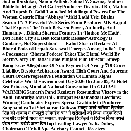
Sudha Barshikar, Nanda Pathak, Sohnal V. Saxena, Janhavi
Bhide In Jehangir Art Gallery
Producers Dr. Vimal Raj Mathur
And Rupesh D. Gohil Launched Multilingual Posters For The
Women-Centric Film “Abhaya”
“Jiski Lathi Uski Bhains –
Season 1”: A Powerful Web Series From Producer MK Rajput
That Exposes The Truth Between Power, Authority, And
Humanity…
Diksha Sharma Features In ‘Hathon Me Hath’,
DM Music City’s Latest Romantic Release
“Astrology Is
Guidance, Not Superstition” — Rahul Shastri Declares At
Bharat Podcast
Deepak Saraswat Emerges Among India’s Top
4 Podcasters; ‘Bharat Podcast’ Takes The Digital World By
Storm
‘Carry On Jatta’ Fame Punjabi Film Director Smeep
Kang Faces Allegations Of Non-Payment Of Nearly ₹10 Crore
Liability, Despite Arbitration Award, High Court And Supreme
Court Order
Progressive Foundation Of Human Rights
Celebrates World Environment Day 2026 On June 05, At Hotel
Sea Princess, Mumbai National Convention On GLOBAL
WARMING
Samarth Panel Registers Resounding Victory in the
Akhil Bharatiya Marathi Chitrapat Mahamandal Elections;
Winning Candidates Express Special Gratitude to Producer
Sanghamitra Tai Shripatrao Gaikwad
मशहूर पार्श्व गायिका प्रियंका
सिंह की आवाज में भोजपुरी लोकगीत ‘माँ’ ने श्रोताओं को किया भावुक
शिल्पी
राज और दामिनी यादव का धमाका, वर्ल्डवाइड रिकॉर्ड्स ने रिलीज किया बर्थडे
एंथम गाना ‘बर्थडे वाला दिन
Top Leading Lawyer V. K. Dubey,
Chairman Of Vkdl Npa Advisory Council, Receives