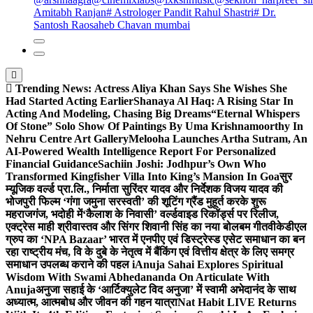
Amitabh Ranjan
# Astrologer Pandit Rahul Shastri
# Dr.
Santosh Raosaheb Chavan mumbai
Trending News:
Actress Aliya Khan Says She Wishes She
Had Started Acting Earlier
Shanaya Al Haq: A Rising Star In
Acting And Modeling, Chasing Big Dreams
“Eternal Whispers
Of Stone” Solo Show Of Paintings By Uma Krishnamoorthy In
Nehru Centre Art Gallery
Melooha Launches Artha Sutram, An
AI-Powered Wealth Intelligence Report For Personalized
Financial Guidance
Sachiin Joshi: Jodhpur’s Own Who
Transformed Kingfisher Villa Into King’s Mansion In Goa
सुर
म्यूजिक वर्ल्ड प्रा.लि., निर्माता सुरिंदर यादव और निर्देशक विजय यादव की
भोजपुरी फिल्म ‘गंगा जमुना सरस्वती’ की शूटिंग ग्रैंड मुहूर्त करके शुरू
महराजगंज, भदोही में
‘कैलाश के निवासी’ वर्ल्डवाइड रिकॉर्ड्स पर रिलीज,
एक्ट्रेस माही श्रीवास्तव और सिंगर शिवानी सिंह का नया बोलबम गीत
वीकेडीएल
ग्रुप का ‘NPA Bazaar’ भारत में एनपीए एवं डिस्ट्रेस्ड एसेट समाधान का बन
रहा राष्ट्रीय मंच, वि के दुबे के नेतृत्व में बैंकिंग एवं वित्तीय क्षेत्र के लिए समग्र
समाधान उपलब्ध कराने की पहल i
Anuja Sahai Explores Spiritual
Wisdom With Swami Abhedananda On Articulate With
Anuja
अनुजा सहाई के ‘आर्टिक्युलेट विद अनुजा’ में स्वामी अभेदानंद के साथ
अध्यात्म, आत्मबोध और जीवन की गहन यात्रा
Nat Habit LIVE Returns