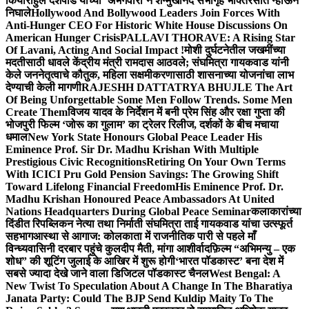
किया
राहुल देशपांडे यांच्या ‘अभंगवारी’ने शन्मुखानंद सभागृह भक्तिरसात न्हाऊन
निघाले
Hollywood And Bollywood Leaders Join Forces With
Anti-Hunger CEO For Historic White House Discussions On
American Hunger Crisis
PALLAVI THORAVE: A Rising Star
Of Lavani, Acting And Social Impact !
मोशी दुर्घटनेतील जखमींच्या
मदतीसाठी धावले केंद्रीय मंत्री रामदास आठवले; संघमित्रा गायकवाड यांनी
केले जननेतृत्वाचे कौतुक, महिला सक्षमीकरणासाठी शासनाच्या योजनांचा लाभ
देण्याची केली मागणी
RAJESHH DATTATRYA BHUJLE The Art
Of Being Unforgettable Some Men Follow Trends. Some Men
Create Them
विजय यादव के निर्देशन में बनी प्रेम सिंह और रक्षा गुप्ता की
भोजपुरी फिल्म ‘जोरू का गुलाम’ का ट्रेलर रिलीज, दर्शकों के बीच मचाया
धमाल
New York State Honours Global Peace Leader His
Eminence Prof. Sir Dr. Madhu Krishan With Multiple
Prestigious Civic Recognitions
Retiring On Your Own Terms
With ICICI Pru Gold Pension Savings: The Growing Shift
Toward Lifelong Financial Freedom
His Eminence Prof. Dr.
Madhu Krishan Honoured Peace Ambassadors At United
Nations Headquarters During Global Peace Seminar
कलाकारांच्या
दिंडीत रिपब्लिकन नेत्या तथा निर्माती संघमित्रा ताई गायकवाड यांचा उत्स्फूर्त
सहभाग
आस्था से आगाज: कोलकाता में राजनीतिक पारी से पहले माँ
विन्ध्यवासिनी दरबार पहुंचे कुलदीप मैती, मांगा आशीर्वाद
फ़िल्म “अभिमन्यु – एक
शोध” की शूटिंग जुलाई के आखिर में शुरू होगी
‘भारत पॉडकास्ट’ बना देश में
सबसे ज्यादा देखे जाने वाला डिजिटल पॉडकास्ट चैनल
West Bengal: A
New Twist To Speculation About A Change In The Bharatiya
Janata Party: Could The BJP Send Kuldip Maity To The