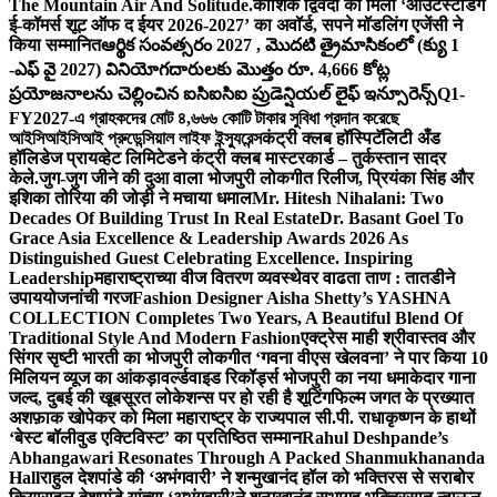
The Mountain Air And Solitude.
कौशिक द्विवेदी को मिला ‘आउटस्टैंडिंग
ई-कॉमर्स शूट ऑफ द ईयर 2026-2027’ का अवॉर्ड, सपने मॉडलिंग एजेंसी ने
किया सम्मानित
ఆర్థిక సంవత్సరం 2027 , మొదటి త్రైమాసికంలో (క్యు 1
-ఎఫ్ వై 2027) వినియోగదారులకు మొత్తం రూ. 4,666 కోట్ల
ప్రయోజనాలను చెల్లించిన ఐసిఐసిఐ ప్రుడెన్షియల్ లైఫ్ ఇన్సూరెన్స్
Q1-
FY2027-এ গ্রাহকদের মোট ৪,৬৬৬ কোটি টাকার সুবিধা প্রদান করেছে
আইসিআইসিআই প্রুডেন্সিয়াল লাইফ ইন্স্যুরেন্স
कंट्री क्लब हॉस्पिटॅलिटी अँड
हॉलिडेज प्रायव्हेट लिमिटेडने कंट्री क्लब मास्टरकार्ड – तुर्कस्तान सादर
केले.
जुग-जुग जीने की दुआ वाला भोजपुरी लोकगीत रिलीज, प्रियंका सिंह और
इशिका तोरिया की जोड़ी ने मचाया धमाल
Mr. Hitesh Nihalani: Two
Decades Of Building Trust In Real Estate
Dr. Basant Goel To
Grace Asia Excellence & Leadership Awards 2026 As
Distinguished Guest Celebrating Excellence. Inspiring
Leadership
महाराष्ट्राच्या वीज वितरण व्यवस्थेवर वाढता ताण : तातडीने
उपाययोजनांची गरज
Fashion Designer Aisha Shetty’s YASHNA
COLLECTION Completes Two Years, A Beautiful Blend Of
Traditional Style And Modern Fashion
एक्ट्रेस माही श्रीवास्तव और
सिंगर सृष्टी भारती का भोजपुरी लोकगीत ‘गवना वीएस खेलवना’ ने पार किया 10
मिलियन व्यूज का आंकड़ा
वर्ल्डवाइड रिकॉर्ड्स भोजपुरी का नया धमाकेदार गाना
जल्द, दुबई की खूबसूरत लोकेशन्स पर हो रही है शूटिंग
फिल्म जगत के प्रख्यात
अशफ़ाक खोपेकर को मिला महाराष्ट्र के राज्यपाल सी.पी. राधाकृष्णन के हाथों
‘बेस्ट बॉलीवुड एक्टिविस्ट’ का प्रतिष्ठित सम्मान
Rahul Deshpande’s
Abhangawari Resonates Through A Packed Shanmukhananda
Hall
राहुल देशपांडे की ‘अभंगवारी’ ने शन्मुखानंद हॉल को भक्तिरस से सराबोर