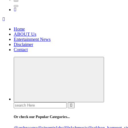
Home
ABOUT Us
Entertainment News
Disclaimer
Contact
Search
for:
Or check our Popular Categories...
@arshnaagra
@cinemixlabs
@lxkshmusic
@sekhon_harpreet_si