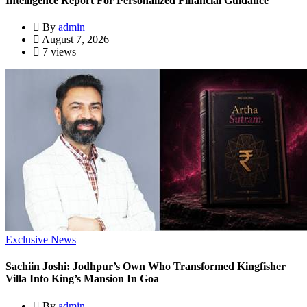
Intelligence Report For Personalized Financial Guidance
By
admin
August 7, 2026
7 views
Exclusive News
Sachiin Joshi: Jodhpur’s Own Who Transformed Kingfisher
Villa Into King’s Mansion In Goa
By
admin