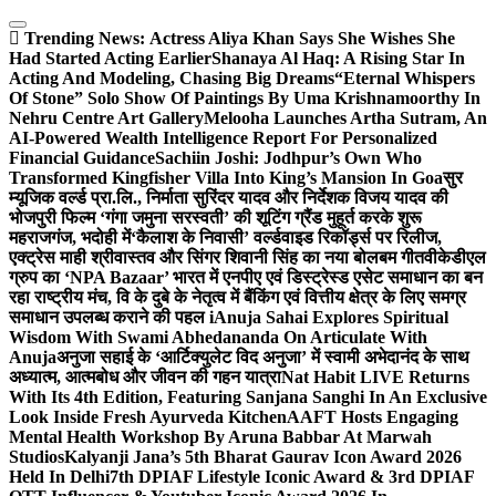
Skip
to
Trending News:
Actress Aliya Khan Says She Wishes She
content
Had Started Acting Earlier
Shanaya Al Haq: A Rising Star In
Acting And Modeling, Chasing Big Dreams
“Eternal Whispers
Of Stone” Solo Show Of Paintings By Uma Krishnamoorthy In
Nehru Centre Art Gallery
Melooha Launches Artha Sutram, An
AI-Powered Wealth Intelligence Report For Personalized
Financial Guidance
Sachiin Joshi: Jodhpur’s Own Who
Transformed Kingfisher Villa Into King’s Mansion In Goa
सुर
म्यूजिक वर्ल्ड प्रा.लि., निर्माता सुरिंदर यादव और निर्देशक विजय यादव की
भोजपुरी फिल्म ‘गंगा जमुना सरस्वती’ की शूटिंग ग्रैंड मुहूर्त करके शुरू
महराजगंज, भदोही में
‘कैलाश के निवासी’ वर्ल्डवाइड रिकॉर्ड्स पर रिलीज,
एक्ट्रेस माही श्रीवास्तव और सिंगर शिवानी सिंह का नया बोलबम गीत
वीकेडीएल
ग्रुप का ‘NPA Bazaar’ भारत में एनपीए एवं डिस्ट्रेस्ड एसेट समाधान का बन
रहा राष्ट्रीय मंच, वि के दुबे के नेतृत्व में बैंकिंग एवं वित्तीय क्षेत्र के लिए समग्र
समाधान उपलब्ध कराने की पहल i
Anuja Sahai Explores Spiritual
Wisdom With Swami Abhedananda On Articulate With
Anuja
अनुजा सहाई के ‘आर्टिक्युलेट विद अनुजा’ में स्वामी अभेदानंद के साथ
अध्यात्म, आत्मबोध और जीवन की गहन यात्रा
Nat Habit LIVE Returns
With Its 4th Edition, Featuring Sanjana Sanghi In An Exclusive
Look Inside Fresh Ayurveda Kitchen
AAFT Hosts Engaging
Mental Health Workshop By Aruna Babbar At Marwah
Studios
Kalyanji Jana’s 5th Bharat Gaurav Icon Award 2026
Held In Delhi
7th DPIAF Lifestyle Iconic Award & 3rd DPIAF