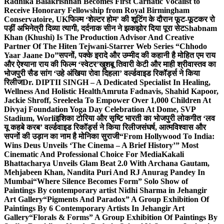
Radhika Balakrishnan Becomes First Carnatic Vocalist to
Receive Honorary Fellowship from Royal Birmingham
Conservatoire, UK
फिल्म ‘शेल्टर होम’ की शूटिंग के दौरान फूट-फूटकर रो
पड़ीं अभिनेत्री दिव्या त्यागी, दर्दनाक सीन ने झकझोर दिया पूरा सेट
Shabnam
Khan (Khushi) Is The Production Advisor And Creative
Partner Of The Hiten Tejwani-Starrer Web Series “Chhodo
Yaar Jaane Do”
सपनों, पक्के इरादे और उम्मीद की कहानी है मोहित एम राय
और ऐश्याना राय की फिल्म ‘स्वेटर’
खुशबू तिवारी केटी और माही श्रीवास्तव का
भोजपुरी सैड सांग ‘उहे अंखिया रोवा दिहला’ वर्ल्डवाइड रिकॉर्ड्स ने किया
रिलीज
Dr. DIPTII SINGH – A Dedicated Specialist In Healing,
Wellness And Holistic Health
Amruta Fadnavis, Shahid Kapoor,
Jackie Shroff, Sreeleela To Empower Over 1,000 Children At
Divyaj Foundation Yoga Day Celebration At Dome, SVP
Stadium, Worli
इशिका टोरिया और सृष्टि भारती का भोजपुरी लोकगीत ‘लव
यू कहबे करब’ वर्ल्डवाइड रिकॉर्ड्स ने किया रिलीज
संघर्ष, आत्मविश्वास और
सपनों की उड़ान का नाम है मोनिका सुराजी
“From Hollywood To India:
Wins Deus Unveils ‘The Cinema – A Brief History’” Most
Cinematic And Professional Choice For Media
Kakali
Bhattacharya Unveils Glam Beat 2.0 With Archana Gautam,
Mehjabeen Khan, Nandita Puri And RJ Anurag Pandey In
Mumbai
“Where Silence Becomes Form” Solo Show of
Paintings By contemporary artist Nidhi Sharma in Jehangir
Art Gallery
“Pigments And Paradox” A Group Exhibition Of
Paintings By 6 Contemporary Artists In Jehangir Art
Gallery
“Florals & Forms” A Group Exhibition Of Paintings By