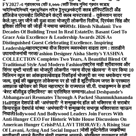
FY2027-এ গ্রাহকদের মোট ৪,৬৬৬ কোটি টাকার সুবিধা প্রদান করেছে
আইসিআইসিআই প্রুডেন্সিয়াল লাইফ ইন্স্যুরেন্স
कंट्री क्लब हॉस्पिटॅलिटी अँड
हॉलिडेज प्रायव्हेट लिमिटेडने कंट्री क्लब मास्टरकार्ड – तुर्कस्तान सादर
केले.
जुग-जुग जीने की दुआ वाला भोजपुरी लोकगीत रिलीज, प्रियंका सिंह और
इशिका तोरिया की जोड़ी ने मचाया धमाल
Mr. Hitesh Nihalani: Two
Decades Of Building Trust In Real Estate
Dr. Basant Goel To
Grace Asia Excellence & Leadership Awards 2026 As
Distinguished Guest Celebrating Excellence. Inspiring
Leadership
महाराष्ट्राच्या वीज वितरण व्यवस्थेवर वाढता ताण : तातडीने
उपाययोजनांची गरज
Fashion Designer Aisha Shetty’s YASHNA
COLLECTION Completes Two Years, A Beautiful Blend Of
Traditional Style And Modern Fashion
एक्ट्रेस माही श्रीवास्तव और
सिंगर सृष्टी भारती का भोजपुरी लोकगीत ‘गवना वीएस खेलवना’ ने पार किया 10
मिलियन व्यूज का आंकड़ा
वर्ल्डवाइड रिकॉर्ड्स भोजपुरी का नया धमाकेदार गाना
जल्द, दुबई की खूबसूरत लोकेशन्स पर हो रही है शूटिंग
फिल्म जगत के प्रख्यात
अशफ़ाक खोपेकर को मिला महाराष्ट्र के राज्यपाल सी.पी. राधाकृष्णन के हाथों
‘बेस्ट बॉलीवुड एक्टिविस्ट’ का प्रतिष्ठित सम्मान
Rahul Deshpande’s
Abhangawari Resonates Through A Packed Shanmukhananda
Hall
राहुल देशपांडे की ‘अभंगवारी’ ने शन्मुखानंद हॉल को भक्तिरस से सराबोर
किया
राहुल देशपांडे यांच्या ‘अभंगवारी’ने शन्मुखानंद सभागृह भक्तिरसात न्हाऊन
निघाले
Hollywood And Bollywood Leaders Join Forces With
Anti-Hunger CEO For Historic White House Discussions On
American Hunger Crisis
PALLAVI THORAVE: A Rising Star
Of Lavani, Acting And Social Impact !
मोशी दुर्घटनेतील जखमींच्या
मदतीसाठी धावले केंद्रीय मंत्री रामदास आठवले; संघमित्रा गायकवाड यांनी