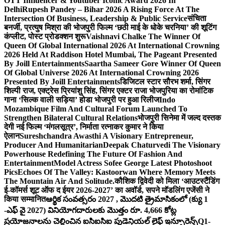
OTT Influencer & Youtuber Iconic Award 2026 In
Delhi
Rupesh Pandey – Bihar 2026 A Rising Force At The
Intersection Of Business, Leadership & Public Service
संचिता
बनर्जी, प्रत्युष मिश्रा की भोजपुरी फिल्म ‘छठी माई के धोके चरनिया’ की शूटिंग
कंप्लीट, पोस्ट प्रोडक्शन शुरू
Vaishnavi Chalke The Winner Of
Queen Of Global International 2026 At International Crowning
2026 Held At Raddison Hotel Mumbai, The Pageant Presented
By Joill Entertainments
Saartha Sameer Gore Winner Of Queen
Of Global Universe 2026 At International Crowning 2026
Presented By Joill Entertainments
डिजिटल स्टार सौरभ शर्मा, सिंगर
शिल्पी राज, एक्ट्रेस प्रियांशु सिंह, सिंगर एक्टर राजा भोजपुरिया का रोमांटिक
गाना ‘सिल्क वाली सड़िया’ होडा भोजपुरी पर हुआ रिलीज
Indo
Mozambique Film And Cultural Forum Launched To
Strengthen Bilateral Cultural Relations
भोजपुरी सिनेमा में जल्द दस्तक
देगी नई फिल्म ‘मंगलसूत्र’, निर्माता रत्नाकर कुमार ने किया
ऐलान
Sureshchandra Awasthi A Visionary Entrepreneur,
Producer And Humanitarian
Deepak Chaturvedi The Visionary
Powerhouse Redefining The Future Of Fashion And
Entertainment
Model Actress Sofee George Latest Photoshoot
Pics
Echoes Of The Valley: Kastoorwan Where Memory Meets
The Mountain Air And Solitude.
कौशिक द्विवेदी को मिला ‘आउटस्टैंडिंग
ई-कॉमर्स शूट ऑफ द ईयर 2026-2027’ का अवॉर्ड, सपने मॉडलिंग एजेंसी ने
किया सम्मानित
ఆర్థిక సంవత్సరం 2027 , మొదటి త్రైమాసికంలో (క్యు 1
-ఎఫ్ వై 2027) వినియోగదారులకు మొత్తం రూ. 4,666 కోట్ల
ప్రయోజనాలను చెల్లించిన ఐసిఐసిఐ ప్రుడెన్షియల్ లైఫ్ ఇన్సూరెన్స్
Q1-