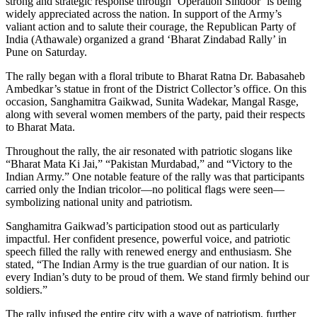
strong and strategic response through ‘Operation Sindoor’ is being
widely appreciated across the nation. In support of the Army’s
valiant action and to salute their courage, the Republican Party of
India (Athawale) organized a grand ‘Bharat Zindabad Rally’ in
Pune on Saturday.
The rally began with a floral tribute to Bharat Ratna Dr. Babasaheb
Ambedkar’s statue in front of the District Collector’s office. On this
occasion, Sanghamitra Gaikwad, Sunita Wadekar, Mangal Rasge,
along with several women members of the party, paid their respects
to Bharat Mata.
Throughout the rally, the air resonated with patriotic slogans like
“Bharat Mata Ki Jai,” “Pakistan Murdabad,” and “Victory to the
Indian Army.” One notable feature of the rally was that participants
carried only the Indian tricolor—no political flags were seen—
symbolizing national unity and patriotism.
Sanghamitra Gaikwad’s participation stood out as particularly
impactful. Her confident presence, powerful voice, and patriotic
speech filled the rally with renewed energy and enthusiasm. She
stated, “The Indian Army is the true guardian of our nation. It is
every Indian’s duty to be proud of them. We stand firmly behind our
soldiers.”
The rally infused the entire city with a wave of patriotism, further