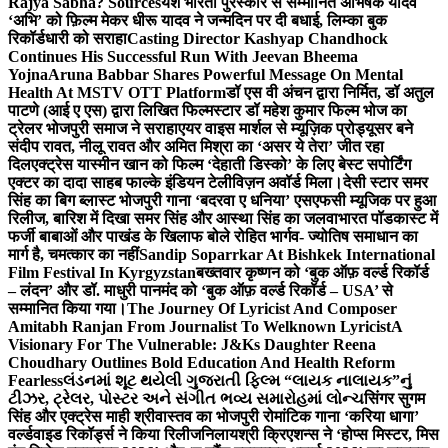
Rajya Sabha? Sources
यश भारती पुरस्कार से सम्मानित अभिषेक यादव
‘अभि’ को फ़िल्म मेकर धीरू यादव ने जन्मदिन पर दी बधाई, लिम्का बुक
रिकॉर्डधारी को सराहा
Casting Director Kashyap Chandhock
Continues His Successful Run With Jeevan Bheema
Yojna
Aruna Babbar Shares Powerful Message On Mental
Health At MSTV OTT Platform
डॉ एस वी अंचन द्वारा निर्मित, डॉ अतुल
पाटणे (आई ए एस) द्वारा लिखित फिल्मस्टार डॉ महेश कुमार फिल्म भोज का
ट्रेलर भोजपुरी समाज ने सराहा
एयर वाइस मार्शल से म्यूज़िक प्रोड्यूसर बने
संदीप रावत, नीलू रावत और अमित मिश्रा का ‘असर ये तेरा’ जीत रहा
दिल
एक्ट्रेस यास्मीन खान को फिल्म ‘देहाती डिस्को’ के लिए बेस्ट सपोर्टिंग
एक्टर का दादा साहब फाल्के इंडियन टेलीविज़न अवॉर्ड मिला।
देसी स्टार समर
सिंह का बिग ब्लास्ट भोजपुरी गाना ‘बदरवा ए धनिया’ एसएफसी म्यूजिक पर हुआ
रिलीज, बारिश में दिखा समर सिंह और आस्था सिंह का जलवा
भारत पॉडकास्ट में
फर्जी बाबाओं और पाखंड के खिलाफ बोले रोहित भार्गव- ज्योतिष समाधान का
मार्ग है, चमत्कार का नहीं
Sandip Soparrkar At Bishkek International
Film Festival In Kyrgyzstan
बख्तवार कृष्णन को ‘बुक ऑफ़ वर्ल्ड रिकॉर्ड
– लंदन’ और डॉ. माधुरी पानमंद को ‘बुक ऑफ़ वर्ल्ड रिकॉर्ड – USA’ से
सम्मानित किया गया।
The Journey Of Lyricist And Composer
Amitabh Ranjan From Journalist To Welknown Lyricist
A
Visionary For The Vulnerable: J&Ks Daughter Reena
Choudhary Outlines Bold Education And Health Reform
Fearless
લંડનમાં શૂટ થયેલી ગુજરાતી ફિલ્મ “લાયક નાલાયક”નું
ટીઝર, ટ્રેલર, પોસ્ટર અને સંગીત ભવ્ય સમારોહમાં લોન્ચ
सिंगर सुगम
सिंह और एक्ट्रेस माही श्रीवास्तव का भोजपुरी रोमांटिक गाना ‘करिया धागा’
वर्ल्डवाइड रिकॉर्ड्स ने किया रिलीज
निलायश्री क्रिएशन्स ने ‘होप्स मिस्टर, मिस