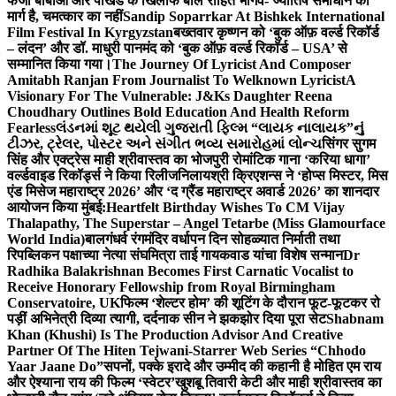
फर्जी बाबाओं और पाखंड के खिलाफ बोले रोहित भार्गव- ज्योतिष समाधान का
मार्ग है, चमत्कार का नहीं
Sandip Soparrkar At Bishkek International
Film Festival In Kyrgyzstan
बख्तवार कृष्णन को ‘बुक ऑफ़ वर्ल्ड रिकॉर्ड
– लंदन’ और डॉ. माधुरी पानमंद को ‘बुक ऑफ़ वर्ल्ड रिकॉर्ड – USA’ से
सम्मानित किया गया।
The Journey Of Lyricist And Composer
Amitabh Ranjan From Journalist To Welknown Lyricist
A
Visionary For The Vulnerable: J&Ks Daughter Reena
Choudhary Outlines Bold Education And Health Reform
Fearless
લંડનમાં શૂટ થયેલી ગુજરાતી ફિલ્મ “લાયક નાલાયક”નું
ટીઝર, ટ્રેલર, પોસ્ટર અને સંગીત ભવ્ય સમારોહમાં લોન્ચ
सिंगर सुगम
सिंह और एक्ट्रेस माही श्रीवास्तव का भोजपुरी रोमांटिक गाना ‘करिया धागा’
वर्ल्डवाइड रिकॉर्ड्स ने किया रिलीज
निलायश्री क्रिएशन्स ने ‘होप्स मिस्टर, मिस
एंड मिसेज महाराष्ट्र 2026’ और ‘द ग्रैंड महाराष्ट्र अवार्ड 2026’ का शानदार
आयोजन किया मुंबई:
Heartfelt Birthday Wishes To CM Vijay
Thalapathy, The Superstar – Angel Tetarbe (Miss Glamourface
World India)
बालगंधर्व रंगमंदिर वर्धापन दिन सोहळ्यात निर्माती तथा
रिपब्लिकन पक्षाच्या नेत्या संघमित्रा ताई गायकवाड यांचा विशेष सन्मान
Dr
Radhika Balakrishnan Becomes First Carnatic Vocalist to
Receive Honorary Fellowship from Royal Birmingham
Conservatoire, UK
फिल्म ‘शेल्टर होम’ की शूटिंग के दौरान फूट-फूटकर रो
पड़ीं अभिनेत्री दिव्या त्यागी, दर्दनाक सीन ने झकझोर दिया पूरा सेट
Shabnam
Khan (Khushi) Is The Production Advisor And Creative
Partner Of The Hiten Tejwani-Starrer Web Series “Chhodo
Yaar Jaane Do”
सपनों, पक्के इरादे और उम्मीद की कहानी है मोहित एम राय
और ऐश्याना राय की फिल्म ‘स्वेटर’
खुशबू तिवारी केटी और माही श्रीवास्तव का