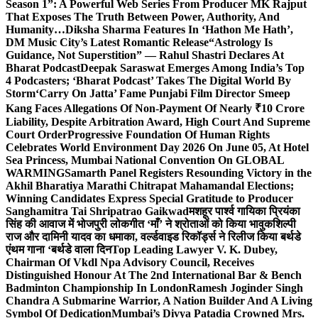
Season 1”: A Powerful Web Series From Producer MK Rajput
That Exposes The Truth Between Power, Authority, And
Humanity…
Diksha Sharma Features In ‘Hathon Me Hath’,
DM Music City’s Latest Romantic Release
“Astrology Is
Guidance, Not Superstition” — Rahul Shastri Declares At
Bharat Podcast
Deepak Saraswat Emerges Among India’s Top
4 Podcasters; ‘Bharat Podcast’ Takes The Digital World By
Storm
‘Carry On Jatta’ Fame Punjabi Film Director Smeep
Kang Faces Allegations Of Non-Payment Of Nearly ₹10 Crore
Liability, Despite Arbitration Award, High Court And Supreme
Court Order
Progressive Foundation Of Human Rights
Celebrates World Environment Day 2026 On June 05, At Hotel
Sea Princess, Mumbai National Convention On GLOBAL
WARMING
Samarth Panel Registers Resounding Victory in the
Akhil Bharatiya Marathi Chitrapat Mahamandal Elections;
Winning Candidates Express Special Gratitude to Producer
Sanghamitra Tai Shripatrao Gaikwad
मशहूर पार्श्व गायिका प्रियंका
सिंह की आवाज में भोजपुरी लोकगीत ‘माँ’ ने श्रोताओं को किया भावुक
शिल्पी
राज और दामिनी यादव का धमाका, वर्ल्डवाइड रिकॉर्ड्स ने रिलीज किया बर्थडे
एंथम गाना ‘बर्थडे वाला दिन
Top Leading Lawyer V. K. Dubey,
Chairman Of Vkdl Npa Advisory Council, Receives
Distinguished Honour At The 2nd International Bar & Bench
Badminton Championship In London
Ramesh Joginder Singh
Chandra A Submarine Warrior, A Nation Builder And A Living
Symbol Of Dedication
Mumbai’s Divya Patadia Crowned Mrs.