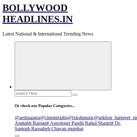
BOLLYWOOD
HEADLINES.IN
Latest National & International Trending News
Search
for:
Or check our Popular Categories...
@arshnaagra
@cinemixlabs
@lxkshmusic
@sekhon_harpreet_si
Amitabh Ranjan
# Astrologer Pandit Rahul Shastri
# Dr.
Santosh Raosaheb Chavan mumbai