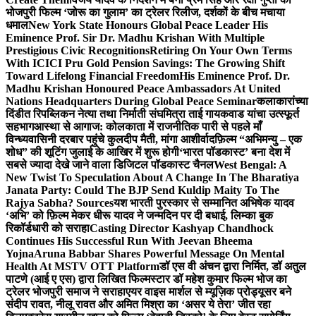
भोजपुरी फिल्म ‘जोरू का गुलाम’ का ट्रेलर रिलीज, दर्शकों के बीच मचाया
धमाल
New York State Honours Global Peace Leader His
Eminence Prof. Sir Dr. Madhu Krishan With Multiple
Prestigious Civic Recognitions
Retiring On Your Own Terms
With ICICI Pru Gold Pension Savings: The Growing Shift
Toward Lifelong Financial Freedom
His Eminence Prof. Dr.
Madhu Krishan Honoured Peace Ambassadors At United
Nations Headquarters During Global Peace Seminar
कलाकारांच्या
दिंडीत रिपब्लिकन नेत्या तथा निर्माती संघमित्रा ताई गायकवाड यांचा उत्स्फूर्त
सहभाग
आस्था से आगाज: कोलकाता में राजनीतिक पारी से पहले माँ
विन्ध्यवासिनी दरबार पहुंचे कुलदीप मैती, मांगा आशीर्वाद
फ़िल्म “अभिमन्यु – एक
शोध” की शूटिंग जुलाई के आखिर में शुरू होगी
‘भारत पॉडकास्ट’ बना देश में
सबसे ज्यादा देखे जाने वाला डिजिटल पॉडकास्ट चैनल
West Bengal: A
New Twist To Speculation About A Change In The Bharatiya
Janata Party: Could The BJP Send Kuldip Maity To The
Rajya Sabha? Sources
यश भारती पुरस्कार से सम्मानित अभिषेक यादव
‘अभि’ को फ़िल्म मेकर धीरू यादव ने जन्मदिन पर दी बधाई, लिम्का बुक
रिकॉर्डधारी को सराहा
Casting Director Kashyap Chandhock
Continues His Successful Run With Jeevan Bheema
Yojna
Aruna Babbar Shares Powerful Message On Mental
Health At MSTV OTT Platform
डॉ एस वी अंचन द्वारा निर्मित, डॉ अतुल
पाटणे (आई ए एस) द्वारा लिखित फिल्मस्टार डॉ महेश कुमार फिल्म भोज का
ट्रेलर भोजपुरी समाज ने सराहा
एयर वाइस मार्शल से म्यूज़िक प्रोड्यूसर बने
संदीप रावत, नीलू रावत और अमित मिश्रा का ‘असर ये तेरा’ जीत रहा