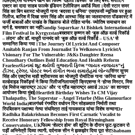
दिल
एक्ट्रेस यास्मीन खान को फिल्म ‘देहाती डिस्को’ के लिए बेस्ट सपोर्टिंग
एक्टर का दादा साहब फाल्के इंडियन टेलीविज़न अवॉर्ड मिला।
देसी स्टार समर
सिंह का बिग ब्लास्ट भोजपुरी गाना ‘बदरवा ए धनिया’ एसएफसी म्यूजिक पर हुआ
रिलीज, बारिश में दिखा समर सिंह और आस्था सिंह का जलवा
भारत पॉडकास्ट में
फर्जी बाबाओं और पाखंड के खिलाफ बोले रोहित भार्गव- ज्योतिष समाधान का
मार्ग है, चमत्कार का नहीं
Sandip Soparrkar At Bishkek International
Film Festival In Kyrgyzstan
बख्तवार कृष्णन को ‘बुक ऑफ़ वर्ल्ड रिकॉर्ड
– लंदन’ और डॉ. माधुरी पानमंद को ‘बुक ऑफ़ वर्ल्ड रिकॉर्ड – USA’ से
सम्मानित किया गया।
The Journey Of Lyricist And Composer
Amitabh Ranjan From Journalist To Welknown Lyricist
A
Visionary For The Vulnerable: J&Ks Daughter Reena
Choudhary Outlines Bold Education And Health Reform
Fearless
લંડનમાં શૂટ થયેલી ગુજરાતી ફિલ્મ “લાયક નાલાયક”નું
ટીઝર, ટ્રેલર, પોસ્ટર અને સંગીત ભવ્ય સમારોહમાં લોન્ચ
सिंगर सुगम
सिंह और एक्ट्रेस माही श्रीवास्तव का भोजपुरी रोमांटिक गाना ‘करिया धागा’
वर्ल्डवाइड रिकॉर्ड्स ने किया रिलीज
निलायश्री क्रिएशन्स ने ‘होप्स मिस्टर, मिस
एंड मिसेज महाराष्ट्र 2026’ और ‘द ग्रैंड महाराष्ट्र अवार्ड 2026’ का शानदार
आयोजन किया मुंबई:
Heartfelt Birthday Wishes To CM Vijay
Thalapathy, The Superstar – Angel Tetarbe (Miss Glamourface
World India)
बालगंधर्व रंगमंदिर वर्धापन दिन सोहळ्यात निर्माती तथा
रिपब्लिकन पक्षाच्या नेत्या संघमित्रा ताई गायकवाड यांचा विशेष सन्मान
Dr
Radhika Balakrishnan Becomes First Carnatic Vocalist to
Receive Honorary Fellowship from Royal Birmingham
Conservatoire, UK
फिल्म ‘शेल्टर होम’ की शूटिंग के दौरान फूट-फूटकर रो
पड़ीं अभिनेत्री दिव्या त्यागी, दर्दनाक सीन ने झकझोर दिया पूरा सेट
Shabnam