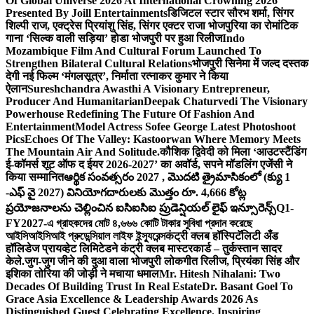
Of Global Universe 2026 At International Crowning 2026
Presented By Joill Entertainments
डिजिटल स्टार सौरभ शर्मा, सिंगर
शिल्पी राज, एक्ट्रेस प्रियांशु सिंह, सिंगर एक्टर राजा भोजपुरिया का रोमांटिक
गाना ‘सिल्क वाली सड़िया’ होडा भोजपुरी पर हुआ रिलीज
Indo
Mozambique Film And Cultural Forum Launched To
Strengthen Bilateral Cultural Relations
भोजपुरी सिनेमा में जल्द दस्तक
देगी नई फिल्म ‘मंगलसूत्र’, निर्माता रत्नाकर कुमार ने किया
ऐलान
Sureshchandra Awasthi A Visionary Entrepreneur,
Producer And Humanitarian
Deepak Chaturvedi The Visionary
Powerhouse Redefining The Future Of Fashion And
Entertainment
Model Actress Sofee George Latest Photoshoot
Pics
Echoes Of The Valley: Kastoorwan Where Memory Meets
The Mountain Air And Solitude.
कौशिक द्विवेदी को मिला ‘आउटस्टैंडिंग
ई-कॉमर्स शूट ऑफ द ईयर 2026-2027’ का अवॉर्ड, सपने मॉडलिंग एजेंसी ने
किया सम्मानित
ఆర్థిక సంవత్సరం 2027 , మొదటి త్రైమాసికంలో (క్యు 1
-ఎఫ్ వై 2027) వినియోగదారులకు మొత్తం రూ. 4,666 కోట్ల
ప్రయోజనాలను చెల్లించిన ఐసిఐసిఐ ప్రుడెన్షియల్ లైఫ్ ఇన్సూరెన్స్
Q1-
FY2027-এ গ্রাহকদের মোট ৪,৬৬৬ কোটি টাকার সুবিধা প্রদান করেছে
আইসিআইসিআই প্রুডেন্সিয়াল লাইফ ইন্স্যুরেন্স
कंट्री क्लब हॉस्पिटॅलिटी अँड
हॉलिडेज प्रायव्हेट लिमिटेडने कंट्री क्लब मास्टरकार्ड – तुर्कस्तान सादर
केले.
जुग-जुग जीने की दुआ वाला भोजपुरी लोकगीत रिलीज, प्रियंका सिंह और
इशिका तोरिया की जोड़ी ने मचाया धमाल
Mr. Hitesh Nihalani: Two
Decades Of Building Trust In Real Estate
Dr. Basant Goel To
Grace Asia Excellence & Leadership Awards 2026 As
Distinguished Guest Celebrating Excellence. Inspiring