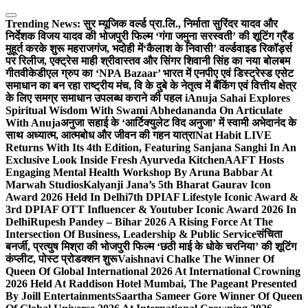
Skip
to
Trending News:
सुर म्यूजिक वर्ल्ड प्रा.लि., निर्माता सुरिंदर यादव और
content
निर्देशक विजय यादव की भोजपुरी फिल्म ‘गंगा जमुना सरस्वती’ की शूटिंग ग्रैंड
मुहूर्त करके शुरू महराजगंज, भदोही में
‘कैलाश के निवासी’ वर्ल्डवाइड रिकॉर्ड्स
पर रिलीज, एक्ट्रेस माही श्रीवास्तव और सिंगर शिवानी सिंह का नया बोलबम
गीत
वीकेडीएल ग्रुप का ‘NPA Bazaar’ भारत में एनपीए एवं डिस्ट्रेस्ड एसेट
समाधान का बन रहा राष्ट्रीय मंच, वि के दुबे के नेतृत्व में बैंकिंग एवं वित्तीय क्षेत्र
के लिए समग्र समाधान उपलब्ध कराने की पहल i
Anuja Sahai Explores
Spiritual Wisdom With Swami Abhedananda On Articulate
With Anuja
अनुजा सहाई के ‘आर्टिक्युलेट विद अनुजा’ में स्वामी अभेदानंद के
साथ अध्यात्म, आत्मबोध और जीवन की गहन यात्रा
Nat Habit LIVE
Returns With Its 4th Edition, Featuring Sanjana Sanghi In An
Exclusive Look Inside Fresh Ayurveda Kitchen
AAFT Hosts
Engaging Mental Health Workshop By Aruna Babbar At
Marwah Studios
Kalyanji Jana’s 5th Bharat Gaurav Icon
Award 2026 Held In Delhi
7th DPIAF Lifestyle Iconic Award &
3rd DPIAF OTT Influencer & Youtuber Iconic Award 2026 In
Delhi
Rupesh Pandey – Bihar 2026 A Rising Force At The
Intersection Of Business, Leadership & Public Service
संचिता
बनर्जी, प्रत्युष मिश्रा की भोजपुरी फिल्म ‘छठी माई के धोके चरनिया’ की शूटिंग
कंप्लीट, पोस्ट प्रोडक्शन शुरू
Vaishnavi Chalke The Winner Of
Queen Of Global International 2026 At International Crowning
2026 Held At Raddison Hotel Mumbai, The Pageant Presented
By Joill Entertainments
Saartha Sameer Gore Winner Of Queen