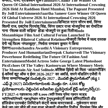
कंप्लीट, पोस्ट प्रोडक्शन शुरू
Vaishnavi Chalke The Winner Of
Queen Of Global International 2026 At International Crowning
2026 Held At Raddison Hotel Mumbai, The Pageant Presented
By Joill Entertainments
Saartha Sameer Gore Winner Of Queen
Of Global Universe 2026 At International Crowning 2026
Presented By Joill Entertainments
डिजिटल स्टार सौरभ शर्मा, सिंगर
शिल्पी राज, एक्ट्रेस प्रियांशु सिंह, सिंगर एक्टर राजा भोजपुरिया का रोमांटिक
गाना ‘सिल्क वाली सड़िया’ होडा भोजपुरी पर हुआ रिलीज
Indo
Mozambique Film And Cultural Forum Launched To
Strengthen Bilateral Cultural Relations
भोजपुरी सिनेमा में जल्द दस्तक
देगी नई फिल्म ‘मंगलसूत्र’, निर्माता रत्नाकर कुमार ने किया
ऐलान
Sureshchandra Awasthi A Visionary Entrepreneur,
Producer And Humanitarian
Deepak Chaturvedi The Visionary
Powerhouse Redefining The Future Of Fashion And
Entertainment
Model Actress Sofee George Latest Photoshoot
Pics
Echoes Of The Valley: Kastoorwan Where Memory Meets
The Mountain Air And Solitude.
कौशिक द्विवेदी को मिला ‘आउटस्टैंडिंग
ई-कॉमर्स शूट ऑफ द ईयर 2026-2027’ का अवॉर्ड, सपने मॉडलिंग एजेंसी ने
किया सम्मानित
ఆర్థిక సంవత్సరం 2027 , మొదటి త్రైమాసికంలో (క్యు 1
-ఎఫ్ వై 2027) వినియోగదారులకు మొత్తం రూ. 4,666 కోట్ల
ప్రయోజనాలను చెల్లించిన ఐసిఐసిఐ ప్రుడెన్షియల్ లైఫ్ ఇన్సూరెన్స్
Q1-
FY2027-এ গ্রাহকদের মোট ৪,৬৬৬ কোটি টাকার সুবিধা প্রদান করেছে
আইসিআইসিআই প্রুডেন্সিয়াল লাইফ ইন্স্যুরেন্স
कंट्री क्लब हॉस्पिटॅलिटी अँड
हॉलिडेज प्रायव्हेट लिमिटेडने कंट्री क्लब मास्टरकार्ड – तुर्कस्तान सादर
केले.
जुग-जुग जीने की दुआ वाला भोजपुरी लोकगीत रिलीज, प्रियंका सिंह और