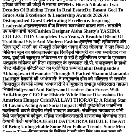
इशिका तोरिया की जोड़ी ने मचाया धमाल
Mr. Hitesh Nihalani: Two
Decades Of Building Trust In Real Estate
Dr. Basant Goel To
Grace Asia Excellence & Leadership Awards 2026 As
Distinguished Guest Celebrating Excellence. Inspiring
Leadership
महाराष्ट्राच्या वीज वितरण व्यवस्थेवर वाढता ताण : तातडीने
उपाययोजनांची गरज
Fashion Designer Aisha Shetty’s YASHNA
COLLECTION Completes Two Years, A Beautiful Blend Of
Traditional Style And Modern Fashion
एक्ट्रेस माही श्रीवास्तव और
सिंगर सृष्टी भारती का भोजपुरी लोकगीत ‘गवना वीएस खेलवना’ ने पार किया 10
मिलियन व्यूज का आंकड़ा
वर्ल्डवाइड रिकॉर्ड्स भोजपुरी का नया धमाकेदार गाना
जल्द, दुबई की खूबसूरत लोकेशन्स पर हो रही है शूटिंग
फिल्म जगत के प्रख्यात
अशफ़ाक खोपेकर को मिला महाराष्ट्र के राज्यपाल सी.पी. राधाकृष्णन के हाथों
‘बेस्ट बॉलीवुड एक्टिविस्ट’ का प्रतिष्ठित सम्मान
Rahul Deshpande’s
Abhangawari Resonates Through A Packed Shanmukhananda
Hall
राहुल देशपांडे की ‘अभंगवारी’ ने शन्मुखानंद हॉल को भक्तिरस से सराबोर
किया
राहुल देशपांडे यांच्या ‘अभंगवारी’ने शन्मुखानंद सभागृह भक्तिरसात न्हाऊन
निघाले
Hollywood And Bollywood Leaders Join Forces With
Anti-Hunger CEO For Historic White House Discussions On
American Hunger Crisis
PALLAVI THORAVE: A Rising Star
Of Lavani, Acting And Social Impact !
मोशी दुर्घटनेतील जखमींच्या
मदतीसाठी धावले केंद्रीय मंत्री रामदास आठवले; संघमित्रा गायकवाड यांनी
केले जननेतृत्वाचे कौतुक, महिला सक्षमीकरणासाठी शासनाच्या योजनांचा लाभ
देण्याची केली मागणी
RAJESHH DATTATRYA BHUJLE The Art
Of Being Unforgettable Some Men Follow Trends. Some Men
Create Them
विजय यादव के निर्देशन में बनी प्रेम सिंह और रक्षा गुप्ता की