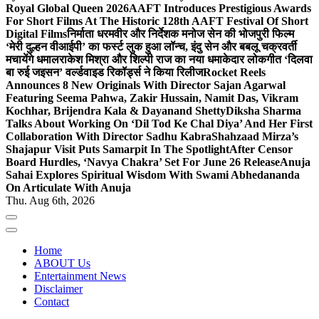
Royal Global Queen 2026
AAFT Introduces Prestigious Awards
For Short Films At The Historic 128th AAFT Festival Of Short
Digital Films
निर्माता धरमवीर और निर्देशक मनोज सेन की भोजपुरी फिल्म
‘मेरी दुल्हन वीआईपी’ का फर्स्ट लुक हुआ लॉन्च, इंदु सेन और बबलू चक्रवर्ती
मचायेंगे धमाल
राकेश मिश्रा और शिल्पी राज का नया धमाकेदार लोकगीत ‘दिलवा
बा रुई जइसन’ वर्ल्डवाइड रिकॉर्ड्स ने किया रिलीज
Rocket Reels
Announces 8 New Originals With Director Sajan Agarwal
Featuring Seema Pahwa, Zakir Hussain, Namit Das, Vikram
Kochhar, Brijendra Kala & Dayanand Shetty
Diksha Sharma
Talks About Working On ‘Dil Tod Ke Chal Diya’ And Her First
Collaboration With Director Sadhu Kabra
Shahzaad Mirza’s
Shajapur Visit Puts Samarpit In The Spotlight
After Censor
Board Hurdles, ‘Navya Chakra’ Set For June 26 Release
Anuja
Sahai Explores Spiritual Wisdom With Swami Abhedananda
On Articulate With Anuja
Thu. Aug 6th, 2026
Home
ABOUT Us
Entertainment News
Disclaimer
Contact