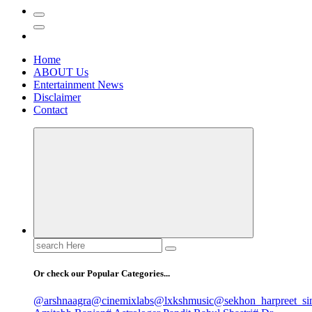
Home
ABOUT Us
Entertainment News
Disclaimer
Contact
Search
for:
Or check our Popular Categories...
@arshnaagra
@cinemixlabs
@lxkshmusic
@sekhon_harpreet_si