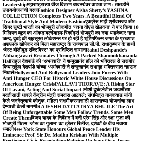
Leadership
महाराष्ट्राच्या वीज वितरण व्यवस्थेवर वाढता ताण : तातडीने
उपाययोजनांची गरज
Fashion Designer Aisha Shetty’s YASHNA
COLLECTION Completes Two Years, A Beautiful Blend Of
Traditional Style And Modern Fashion
एक्ट्रेस माही श्रीवास्तव और
सिंगर सृष्टी भारती का भोजपुरी लोकगीत ‘गवना वीएस खेलवना’ ने पार किया 10
मिलियन व्यूज का आंकड़ा
वर्ल्डवाइड रिकॉर्ड्स भोजपुरी का नया धमाकेदार गाना
जल्द, दुबई की खूबसूरत लोकेशन्स पर हो रही है शूटिंग
फिल्म जगत के प्रख्यात
अशफ़ाक खोपेकर को मिला महाराष्ट्र के राज्यपाल सी.पी. राधाकृष्णन के हाथों
‘बेस्ट बॉलीवुड एक्टिविस्ट’ का प्रतिष्ठित सम्मान
Rahul Deshpande’s
Abhangawari Resonates Through A Packed Shanmukhananda
Hall
राहुल देशपांडे की ‘अभंगवारी’ ने शन्मुखानंद हॉल को भक्तिरस से सराबोर
किया
राहुल देशपांडे यांच्या ‘अभंगवारी’ने शन्मुखानंद सभागृह भक्तिरसात न्हाऊन
निघाले
Hollywood And Bollywood Leaders Join Forces With
Anti-Hunger CEO For Historic White House Discussions On
American Hunger Crisis
PALLAVI THORAVE: A Rising Star
Of Lavani, Acting And Social Impact !
मोशी दुर्घटनेतील जखमींच्या
मदतीसाठी धावले केंद्रीय मंत्री रामदास आठवले; संघमित्रा गायकवाड यांनी
केले जननेतृत्वाचे कौतुक, महिला सक्षमीकरणासाठी शासनाच्या योजनांचा लाभ
देण्याची केली मागणी
RAJESHH DATTATRYA BHUJLE The Art
Of Being Unforgettable Some Men Follow Trends. Some Men
Create Them
विजय यादव के निर्देशन में बनी प्रेम सिंह और रक्षा गुप्ता की
भोजपुरी फिल्म ‘जोरू का गुलाम’ का ट्रेलर रिलीज, दर्शकों के बीच मचाया
धमाल
New York State Honours Global Peace Leader His
Eminence Prof. Sir Dr. Madhu Krishan With Multiple
Prestigious Civic Recognitions
Retiring On Your Own Terms