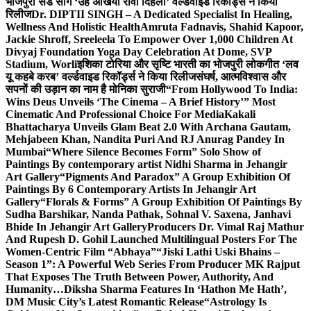
भोजपुरी सैड सांग ‘उहे अंखिया रोवा दिहला’ वर्ल्डवाइड रिकॉर्ड्स ने किया
रिलीज
Dr. DIPTII SINGH – A Dedicated Specialist In Healing,
Wellness And Holistic Health
Amruta Fadnavis, Shahid Kapoor,
Jackie Shroff, Sreeleela To Empower Over 1,000 Children At
Divyaj Foundation Yoga Day Celebration At Dome, SVP
Stadium, Worli
इशिका टोरिया और सृष्टि भारती का भोजपुरी लोकगीत ‘लव
यू कहबे करब’ वर्ल्डवाइड रिकॉर्ड्स ने किया रिलीज
संघर्ष, आत्मविश्वास और
सपनों की उड़ान का नाम है मोनिका सुराजी
“From Hollywood To India:
Wins Deus Unveils ‘The Cinema – A Brief History’” Most
Cinematic And Professional Choice For Media
Kakali
Bhattacharya Unveils Glam Beat 2.0 With Archana Gautam,
Mehjabeen Khan, Nandita Puri And RJ Anurag Pandey In
Mumbai
“Where Silence Becomes Form” Solo Show of
Paintings By contemporary artist Nidhi Sharma in Jehangir
Art Gallery
“Pigments And Paradox” A Group Exhibition Of
Paintings By 6 Contemporary Artists In Jehangir Art
Gallery
“Florals & Forms” A Group Exhibition Of Paintings By
Sudha Barshikar, Nanda Pathak, Sohnal V. Saxena, Janhavi
Bhide In Jehangir Art Gallery
Producers Dr. Vimal Raj Mathur
And Rupesh D. Gohil Launched Multilingual Posters For The
Women-Centric Film “Abhaya”
“Jiski Lathi Uski Bhains –
Season 1”: A Powerful Web Series From Producer MK Rajput
That Exposes The Truth Between Power, Authority, And
Humanity…
Diksha Sharma Features In ‘Hathon Me Hath’,
DM Music City’s Latest Romantic Release
“Astrology Is