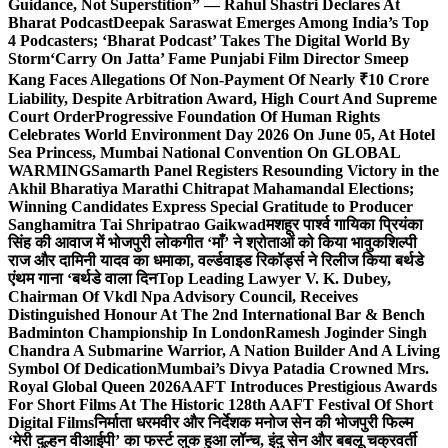
Guidance, Not Superstition” — Rahul Shastri Declares At
Bharat Podcast
Deepak Saraswat Emerges Among India’s Top
4 Podcasters; ‘Bharat Podcast’ Takes The Digital World By
Storm
‘Carry On Jatta’ Fame Punjabi Film Director Smeep
Kang Faces Allegations Of Non-Payment Of Nearly ₹10 Crore
Liability, Despite Arbitration Award, High Court And Supreme
Court Order
Progressive Foundation Of Human Rights
Celebrates World Environment Day 2026 On June 05, At Hotel
Sea Princess, Mumbai National Convention On GLOBAL
WARMING
Samarth Panel Registers Resounding Victory in the
Akhil Bharatiya Marathi Chitrapat Mahamandal Elections;
Winning Candidates Express Special Gratitude to Producer
Sanghamitra Tai Shripatrao Gaikwad
मशहूर पार्श्व गायिका प्रियंका
सिंह की आवाज में भोजपुरी लोकगीत ‘माँ’ ने श्रोताओं को किया भावुक
शिल्पी
राज और दामिनी यादव का धमाका, वर्ल्डवाइड रिकॉर्ड्स ने रिलीज किया बर्थडे
एंथम गाना ‘बर्थडे वाला दिन
Top Leading Lawyer V. K. Dubey,
Chairman Of Vkdl Npa Advisory Council, Receives
Distinguished Honour At The 2nd International Bar & Bench
Badminton Championship In London
Ramesh Joginder Singh
Chandra A Submarine Warrior, A Nation Builder And A Living
Symbol Of Dedication
Mumbai’s Divya Patadia Crowned Mrs.
Royal Global Queen 2026
AAFT Introduces Prestigious Awards
For Short Films At The Historic 128th AAFT Festival Of Short
Digital Films
निर्माता धरमवीर और निर्देशक मनोज सेन की भोजपुरी फिल्म
‘मेरी दुल्हन वीआईपी’ का फर्स्ट लुक हुआ लॉन्च, इंदु सेन और बबलू चक्रवर्ती