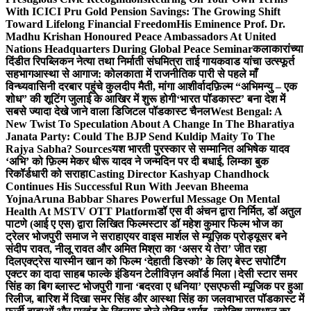
With ICICI Pru Gold Pension Savings: The Growing Shift
Toward Lifelong Financial Freedom
His Eminence Prof. Dr.
Madhu Krishan Honoured Peace Ambassadors At United
Nations Headquarters During Global Peace Seminar
कलाकारांच्या
दिंडीत रिपब्लिकन नेत्या तथा निर्माती संघमित्रा ताई गायकवाड यांचा उत्स्फूर्त
सहभाग
आस्था से आगाज: कोलकाता में राजनीतिक पारी से पहले माँ
विन्ध्यवासिनी दरबार पहुंचे कुलदीप मैती, मांगा आशीर्वाद
फ़िल्म “अभिमन्यु – एक
शोध” की शूटिंग जुलाई के आखिर में शुरू होगी
‘भारत पॉडकास्ट’ बना देश में
सबसे ज्यादा देखे जाने वाला डिजिटल पॉडकास्ट चैनल
West Bengal: A
New Twist To Speculation About A Change In The Bharatiya
Janata Party: Could The BJP Send Kuldip Maity To The
Rajya Sabha? Sources
यश भारती पुरस्कार से सम्मानित अभिषेक यादव
‘अभि’ को फ़िल्म मेकर धीरू यादव ने जन्मदिन पर दी बधाई, लिम्का बुक
रिकॉर्डधारी को सराहा
Casting Director Kashyap Chandhock
Continues His Successful Run With Jeevan Bheema
Yojna
Aruna Babbar Shares Powerful Message On Mental
Health At MSTV OTT Platform
डॉ एस वी अंचन द्वारा निर्मित, डॉ अतुल
पाटणे (आई ए एस) द्वारा लिखित फिल्मस्टार डॉ महेश कुमार फिल्म भोज का
ट्रेलर भोजपुरी समाज ने सराहा
एयर वाइस मार्शल से म्यूज़िक प्रोड्यूसर बने
संदीप रावत, नीलू रावत और अमित मिश्रा का ‘असर ये तेरा’ जीत रहा
दिल
एक्ट्रेस यास्मीन खान को फिल्म ‘देहाती डिस्को’ के लिए बेस्ट सपोर्टिंग
एक्टर का दादा साहब फाल्के इंडियन टेलीविज़न अवॉर्ड मिला।
देसी स्टार समर
सिंह का बिग ब्लास्ट भोजपुरी गाना ‘बदरवा ए धनिया’ एसएफसी म्यूजिक पर हुआ
रिलीज, बारिश में दिखा समर सिंह और आस्था सिंह का जलवा
भारत पॉडकास्ट में