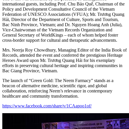
international guests, including Prof. Chu Bảo Quế, Chairman of the
Policy and Development Consultative Council of the Vietnam
Federation of UNESCO Associations (VFUA); Mr. Trương Quang
Hải, Director of the Department of Culture, Sports and Tourism,
Bac Ninh Province, Vietnam; and Dr. Nguyen Hoang Anh (Julia),
Vice-Chairwoman of the Vietnam Records Organization and
General Secretary of WorldKings – each of whom helped foster
cross-border support for cultural and therapeutic advancements.
Mrs. Neerja Roy Chowdhury, Managing Editor of the India Book of
Records, attended the event and conferred the prestigious Heritage
Heroes Award upon Mr. Trương Quang Hải for his exemplary
efforts in preserving cultural heritage and inspiring communities in
Bac Giang Province, Vietnam.
The launch of “Green Gold: The Neem Farmacy” stands as a
beacon of alternative medicine, scientific rigor, and global
collaboration, reinforcing Neem’s relevance in contemporary
healthcare and community transformation.
https://www.facebook.com/share/v/1CAapoo1of/