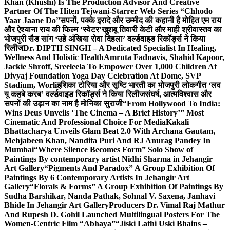
Khan (Khushi) Is The Production Advisor And Creative
Partner Of The Hiten Tejwani-Starrer Web Series “Chhodo
Yaar Jaane Do”
सपनों, पक्के इरादे और उम्मीद की कहानी है मोहित एम राय
और ऐश्याना राय की फिल्म ‘स्वेटर’
खुशबू तिवारी केटी और माही श्रीवास्तव का
भोजपुरी सैड सांग ‘उहे अंखिया रोवा दिहला’ वर्ल्डवाइड रिकॉर्ड्स ने किया
रिलीज
Dr. DIPTII SINGH – A Dedicated Specialist In Healing,
Wellness And Holistic Health
Amruta Fadnavis, Shahid Kapoor,
Jackie Shroff, Sreeleela To Empower Over 1,000 Children At
Divyaj Foundation Yoga Day Celebration At Dome, SVP
Stadium, Worli
इशिका टोरिया और सृष्टि भारती का भोजपुरी लोकगीत ‘लव
यू कहबे करब’ वर्ल्डवाइड रिकॉर्ड्स ने किया रिलीज
संघर्ष, आत्मविश्वास और
सपनों की उड़ान का नाम है मोनिका सुराजी
“From Hollywood To India:
Wins Deus Unveils ‘The Cinema – A Brief History’” Most
Cinematic And Professional Choice For Media
Kakali
Bhattacharya Unveils Glam Beat 2.0 With Archana Gautam,
Mehjabeen Khan, Nandita Puri And RJ Anurag Pandey In
Mumbai
“Where Silence Becomes Form” Solo Show of
Paintings By contemporary artist Nidhi Sharma in Jehangir
Art Gallery
“Pigments And Paradox” A Group Exhibition Of
Paintings By 6 Contemporary Artists In Jehangir Art
Gallery
“Florals & Forms” A Group Exhibition Of Paintings By
Sudha Barshikar, Nanda Pathak, Sohnal V. Saxena, Janhavi
Bhide In Jehangir Art Gallery
Producers Dr. Vimal Raj Mathur
And Rupesh D. Gohil Launched Multilingual Posters For The
Women-Centric Film “Abhaya”
“Jiski Lathi Uski Bhains –