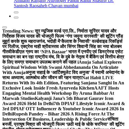
Amitabh Ranjan
# Astrologer Pandit Rahul Shastri
# Dr.
Santosh Raosaheb Chavan mumbai
Trending News:
सुर म्यूजिक वर्ल्ड प्रा.लि., निर्माता सुरिंदर यादव और
निर्देशक विजय यादव की भोजपुरी फिल्म ‘गंगा जमुना सरस्वती’ की शूटिंग ग्रैंड
मुहूर्त करके शुरू महराजगंज, भदोही में
‘कैलाश के निवासी’ वर्ल्डवाइड रिकॉर्ड्स
पर रिलीज, एक्ट्रेस माही श्रीवास्तव और सिंगर शिवानी सिंह का नया बोलबम
गीत
वीकेडीएल ग्रुप का ‘NPA Bazaar’ भारत में एनपीए एवं डिस्ट्रेस्ड एसेट
समाधान का बन रहा राष्ट्रीय मंच, वि के दुबे के नेतृत्व में बैंकिंग एवं वित्तीय क्षेत्र
के लिए समग्र समाधान उपलब्ध कराने की पहल i
Anuja Sahai Explores
Spiritual Wisdom With Swami Abhedananda On Articulate
With Anuja
अनुजा सहाई के ‘आर्टिक्युलेट विद अनुजा’ में स्वामी अभेदानंद के
साथ अध्यात्म, आत्मबोध और जीवन की गहन यात्रा
Nat Habit LIVE
Returns With Its 4th Edition, Featuring Sanjana Sanghi In An
Exclusive Look Inside Fresh Ayurveda Kitchen
AAFT Hosts
Engaging Mental Health Workshop By Aruna Babbar At
Marwah Studios
Kalyanji Jana’s 5th Bharat Gaurav Icon
Award 2026 Held In Delhi
7th DPIAF Lifestyle Iconic Award &
3rd DPIAF OTT Influencer & Youtuber Iconic Award 2026 In
Delhi
Rupesh Pandey – Bihar 2026 A Rising Force At The
Intersection Of Business, Leadership & Public Service
संचिता
बनर्जी, प्रत्युष मिश्रा की भोजपुरी फिल्म ‘छठी माई के धोके चरनिया’ की शूटिंग