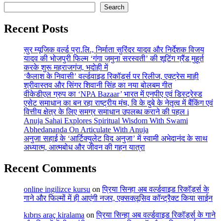
Search
Recent Posts
सुर म्यूजिक वर्ल्ड प्रा.लि., निर्माता सुरिंदर यादव और निर्देशक विजय
यादव की भोजपुरी फिल्म ‘गंगा जमुना सरस्वती’ की शूटिंग ग्रैंड मुहूर्त
करके शुरू महराजगंज, भदोही में
‘कैलाश के निवासी’ वर्ल्डवाइड रिकॉर्ड्स पर रिलीज, एक्ट्रेस माही
श्रीवास्तव और सिंगर शिवानी सिंह का नया बोलबम गीत
वीकेडीएल ग्रुप का ‘NPA Bazaar’ भारत में एनपीए एवं डिस्ट्रेस्ड
एसेट समाधान का बन रहा राष्ट्रीय मंच, वि के दुबे के नेतृत्व में बैंकिंग एवं
वित्तीय क्षेत्र के लिए समग्र समाधान उपलब्ध कराने की पहल i
Anuja Sahai Explores Spiritual Wisdom With Swami
Abhedananda On Articulate With Anuja
अनुजा सहाई के ‘आर्टिक्युलेट विद अनुजा’ में स्वामी अभेदानंद के साथ
अध्यात्म, आत्मबोध और जीवन की गहन यात्रा
Recent Comments
online ingilizce kursu
on
प्रिया सिन्हा अब वर्ल्डवाइड रिकॉर्ड्स के
गाने और फिल्मों में ही आएंगी नजर, एक्सक्लूसिव कॉन्ट्रैक्ट किया साईन
kıbrıs araç kiralama
on
प्रिया सिन्हा अब वर्ल्डवाइड रिकॉर्ड्स के गाने