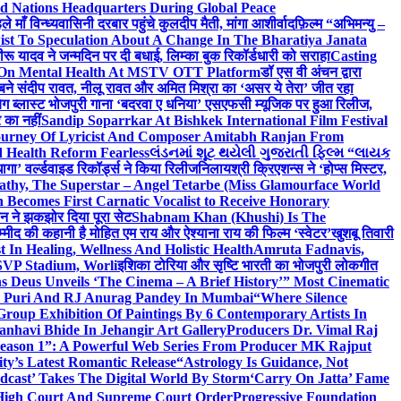
d Nations Headquarters During Global Peace
ाँ विन्ध्यवासिनी दरबार पहुंचे कुलदीप मैती, मांगा आशीर्वाद
फ़िल्म “अभिमन्यु –
st To Speculation About A Change In The Bharatiya Janata
रू यादव ने जन्मदिन पर दी बधाई, लिम्का बुक रिकॉर्डधारी को सराहा
Casting
 On Mental Health At MSTV OTT Platform
डॉ एस वी अंचन द्वारा
र बने संदीप रावत, नीलू रावत और अमित मिश्रा का ‘असर ये तेरा’ जीत रहा
बिग ब्लास्ट भोजपुरी गाना ‘बदरवा ए धनिया’ एसएफसी म्यूजिक पर हुआ रिलीज,
 का नहीं
Sandip Soparrkar At Bishkek International Film Festival
ourney Of Lyricist And Composer Amitabh Ranjan From
 Health Reform Fearless
લંડનમાં શૂટ થયેલી ગુજરાતી ફિલ્મ “લાયક
ागा’ वर्ल्डवाइड रिकॉर्ड्स ने किया रिलीज
निलायश्री क्रिएशन्स ने ‘होप्स मिस्टर,
athy, The Superstar – Angel Tetarbe (Miss Glamourface World
Becomes First Carnatic Vocalist to Receive Honorary
सीन ने झकझोर दिया पूरा सेट
Shabnam Khan (Khushi) Is The
म्मीद की कहानी है मोहित एम राय और ऐश्याना राय की फिल्म ‘स्वेटर’
खुशबू तिवारी
 In Healing, Wellness And Holistic Health
Amruta Fadnavis,
SVP Stadium, Worli
इशिका टोरिया और सृष्टि भारती का भोजपुरी लोकगीत
 Deus Unveils ‘The Cinema – A Brief History’” Most Cinematic
ta Puri And RJ Anurag Pandey In Mumbai
“Where Silence
roup Exhibition Of Paintings By 6 Contemporary Artists In
anhavi Bhide In Jehangir Art Gallery
Producers Dr. Vimal Raj
 Season 1”: A Powerful Web Series From Producer MK Rajput
y’s Latest Romantic Release
“Astrology Is Guidance, Not
dcast’ Takes The Digital World By Storm
‘Carry On Jatta’ Fame
, High Court And Supreme Court Order
Progressive Foundation