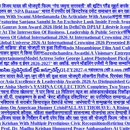
ेशक विजय यादव की भोजपुरी फिल्म ‘गंगा जमुना सरस्वती’ की शूटिंग ग्रैंड मुहूर्त करके
रुप का ‘NPA Bazaar’ भारत में एनपीए एवं डिस्ट्रेस्ड एसेट समाधान का बन रहा राष्ट्रीय
sdom With Swami Abhedananda On Articulate With Anuja
अनुजा सहाई
 Featuring Sanjana Sanghi In An Exclusive Look Inside Fresh Ayu
at Gaurav Icon Award 2026 Held In Delhi
7th DPIAF Lifestyle Ico
At The Intersection Of Business, Leadership & Public Service
संचि
een Of Global International 2026 At International Crowning 20
obal Universe 2026 At International Crowning 2026 Presented By
 वाली सड़िया’ होडा भोजपुरी पर हुआ रिलीज
Indo Mozambique Film And Cultu
रत्नाकर कुमार ने किया ऐलान
Sureshchandra Awasthi A Visionary Entrep
ntertainment
Model Actress Sofee George Latest Photoshoot Pics
E
मर्स शूट ऑफ द ईयर 2026-2027’ का अवॉर्ड, सपने मॉडलिंग एजेंसी ने किया सम्मान
ఐ ప్రుడెన్షియల్ లైఫ్ ఇన్సూరెన్స్
Q1-FY2027-এ গ্রাহকদের মোট ৪,৬৬৬ কোটি টাকার
्तान सादर केले.
जुग-जुग जीने की दुआ वाला भोजपुरी लोकगीत रिलीज, प्रियंका सि
ce Asia Excellence & Leadership Awards 2026 As Distinguished Gu
ner Aisha Shetty’s YASHNA COLLECTION Completes Two Years, A 
त ‘गवना वीएस खेलवना’ ने पार किया 10 मिलियन व्यूज का आंकड़ा
वर्ल्डवाइड रिकॉर
ी.पी. राधाकृष्णन के हाथों ‘बेस्ट बॉलीवुड एक्टिविस्ट’ का प्रतिष्ठित सम्मान
Ra
को भक्तिरस से सराबोर किया
राहुल देशपांडे यांच्या ‘अभंगवारी’ने शन्मुखानंद सभागृह
sions On American Hunger Crisis
PALLAVI THORAVE: A Rising Sta
े जननेतृत्वाचे कौतुक, महिला सक्षमीकरणासाठी शासनाच्या योजनांचा लाभ देण्याची 
m
विजय यादव के निर्देशन में बनी प्रेम सिंह और रक्षा गुप्ता की भोजपुरी फिल्म ‘जो
Krishan With Multiple Prestigious Civic Recognitions
Retiring O
 Prof. Dr. Madhu Krishan Honoured Peace Ambassadors At Unite