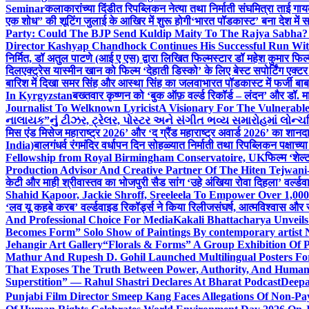
Seminar
कलाकारांच्या दिंडीत रिपब्लिकन नेत्या तथा निर्माती संघमित्रा ताई गाय
एक शोध” की शूटिंग जुलाई के आखिर में शुरू होगी
‘भारत पॉडकास्ट’ बना देश में 
Party: Could The BJP Send Kuldip Maity To The Rajya Sabha?
Director Kashyap Chandhock Continues His Successful Run Wi
निर्मित, डॉ अतुल पाटणे (आई ए एस) द्वारा लिखित फिल्मस्टार डॉ महेश कुमार फि
दिल
एक्ट्रेस यास्मीन खान को फिल्म ‘देहाती डिस्को’ के लिए बेस्ट सपोर्टिंग एक
बारिश में दिखा समर सिंह और आस्था सिंह का जलवा
भारत पॉडकास्ट में फर्जी बा
In Kyrgyzstan
बख्तवार कृष्णन को ‘बुक ऑफ़ वर्ल्ड रिकॉर्ड – लंदन’ और डॉ. म
Journalist To Welknown Lyricist
A Visionary For The Vulnerabl
નાલાયક”નું ટીઝર, ટ્રેલર, પોસ્ટર અને સંગીત ભવ્ય સમારોહમાં લોન્ચ
मिस एंड मिसेज महाराष्ट्र 2026’ और ‘द ग्रैंड महाराष्ट्र अवार्ड 2026’ का शान
India)
बालगंधर्व रंगमंदिर वर्धापन दिन सोहळ्यात निर्माती तथा रिपब्लिकन पक्षाच्य
Fellowship from Royal Birmingham Conservatoire, UK
फिल्म ‘शेल्
Production Advisor And Creative Partner Of The Hiten Tejwan
केटी और माही श्रीवास्तव का भोजपुरी सैड सांग ‘उहे अंखिया रोवा दिहला’ वर्ल्डव
Shahid Kapoor, Jackie Shroff, Sreeleela To Empower Over 1,00
‘लव यू कहबे करब’ वर्ल्डवाइड रिकॉर्ड्स ने किया रिलीज
संघर्ष, आत्मविश्वास और 
And Professional Choice For Media
Kakali Bhattacharya Unvei
Becomes Form” Solo Show of Paintings By contemporary artist N
Jehangir Art Gallery
“Florals & Forms” A Group Exhibition Of P
Mathur And Rupesh D. Gohil Launched Multilingual Posters F
That Exposes The Truth Between Power, Authority, And Huma
Superstition” — Rahul Shastri Declares At Bharat Podcast
Deepa
Punjabi Film Director Smeep Kang Faces Allegations Of Non-Pa