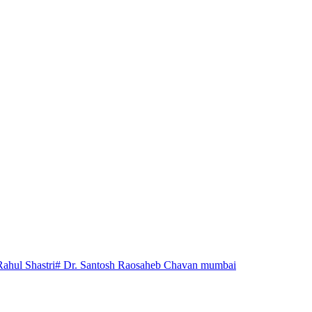
Rahul Shastri
# Dr. Santosh Raosaheb Chavan mumbai