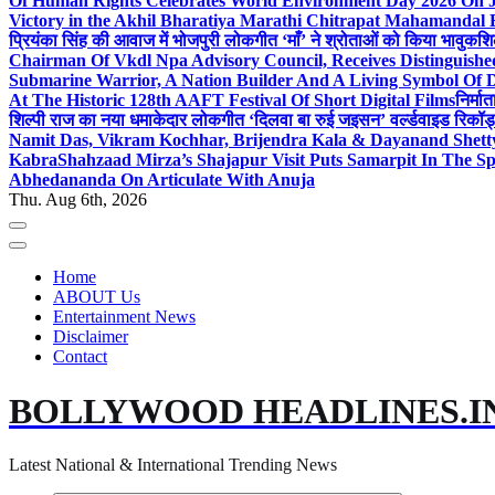
Of Human Rights Celebrates World Environment Day 2026 On
Victory in the Akhil Bharatiya Marathi Chitrapat Mahamandal 
प्रियंका सिंह की आवाज में भोजपुरी लोकगीत ‘माँ’ ने श्रोताओं को किया भावुक
शि
Chairman Of Vkdl Npa Advisory Council, Receives Distinguis
Submarine Warrior, A Nation Builder And A Living Symbol Of D
At The Historic 128th AAFT Festival Of Short Digital Films
निर्मा
शिल्पी राज का नया धमाकेदार लोकगीत ‘दिलवा बा रुई जइसन’ वर्ल्डवाइड रिकॉर्
Namit Das, Vikram Kochhar, Brijendra Kala & Dayanand Shett
Kabra
Shahzaad Mirza’s Shajapur Visit Puts Samarpit In The Sp
Abhedananda On Articulate With Anuja
Thu. Aug 6th, 2026
Home
ABOUT Us
Entertainment News
Disclaimer
Contact
BOLLYWOOD HEADLINES.I
Latest National & International Trending News