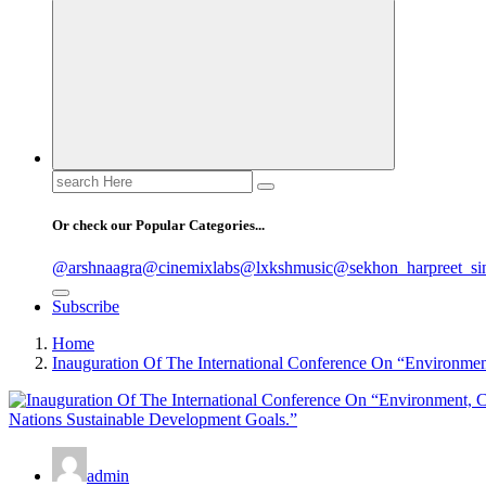
Search
for:
Or check our Popular Categories...
@arshnaagra
@cinemixlabs
@lxkshmusic
@sekhon_harpreet_si
Subscribe
Home
Inauguration Of The International Conference On “Environme
admin