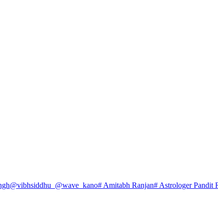
ngh
@vibhsiddhu_
@wave_kano
# Amitabh Ranjan
# Astrologer Pandit 