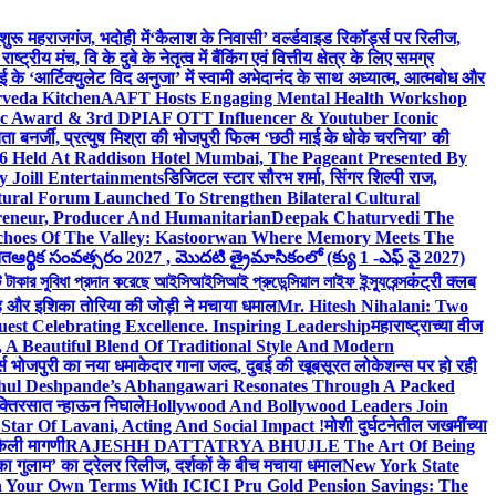
 शुरू महराजगंज, भदोही में
‘कैलाश के निवासी’ वर्ल्डवाइड रिकॉर्ड्स पर रिलीज,
 मंच, वि के दुबे के नेतृत्व में बैंकिंग एवं वित्तीय क्षेत्र के लिए समग्र
 के ‘आर्टिक्युलेट विद अनुजा’ में स्वामी अभेदानंद के साथ अध्यात्म, आत्मबोध और
rveda Kitchen
AAFT Hosts Engaging Mental Health Workshop
nic Award & 3rd DPIAF OTT Influencer & Youtuber Iconic
ता बनर्जी, प्रत्युष मिश्रा की भोजपुरी फिल्म ‘छठी माई के धोके चरनिया’ की
26 Held At Raddison Hotel Mumbai, The Pageant Presented By
 Joill Entertainments
डिजिटल स्टार सौरभ शर्मा, सिंगर शिल्पी राज,
ral Forum Launched To Strengthen Bilateral Cultural
reneur, Producer And Humanitarian
Deepak Chaturvedi The
choes Of The Valley: Kastoorwan Where Memory Meets The
ित
ఆర్థిక సంవత్సరం 2027 , మొదటి త్రైమాసికంలో (క్యు 1 -ఎఫ్ వై 2027)
 সুবিধা প্রদান করেছে আইসিআইসিআই প্রুডেন্সিয়াল লাইফ ইন্স্যুরেন্স
कंट्री क्लब
ंह और इशिका तोरिया की जोड़ी ने मचाया धमाल
Mr. Hitesh Nihalani: Two
est Celebrating Excellence. Inspiring Leadership
महाराष्ट्राच्या वीज
Beautiful Blend Of Traditional Style And Modern
्ड्स भोजपुरी का नया धमाकेदार गाना जल्द, दुबई की खूबसूरत लोकेशन्स पर हो रही
hul Deshpande’s Abhangawari Resonates Through A Packed
 भक्तिरसात न्हाऊन निघाले
Hollywood And Bollywood Leaders Join
r Of Lavani, Acting And Social Impact !
मोशी दुर्घटनेतील जखमींच्या
केली मागणी
RAJESHH DATTATRYA BHUJLE The Art Of Being
रू का गुलाम’ का ट्रेलर रिलीज, दर्शकों के बीच मचाया धमाल
New York State
n Your Own Terms With ICICI Pru Gold Pension Savings: The