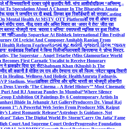
ाँ विन्ध्यवासिनी दरबार पहुंचे कुलदीप मैती, मांगा आशीर्वाद
फ़िल्म “अभिमन्यु –
st To Speculation About A Change In The Bharatiya Janata
रू यादव ने जन्मदिन पर दी बधाई, लिम्का बुक रिकॉर्डधारी को सराहा
Casting
 On Mental Health At MSTV OTT Platform
डॉ एस वी अंचन द्वारा
र बने संदीप रावत, नीलू रावत और अमित मिश्रा का ‘असर ये तेरा’ जीत रहा
बिग ब्लास्ट भोजपुरी गाना ‘बदरवा ए धनिया’ एसएफसी म्यूजिक पर हुआ रिलीज,
 का नहीं
Sandip Soparrkar At Bishkek International Film Festival
ourney Of Lyricist And Composer Amitabh Ranjan From
 Health Reform Fearless
લંડનમાં શૂટ થયેલી ગુજરાતી ફિલ્મ “લાયક
ागा’ वर्ल्डवाइड रिकॉर्ड्स ने किया रिलीज
निलायश्री क्रिएशन्स ने ‘होप्स मिस्टर,
athy, The Superstar – Angel Tetarbe (Miss Glamourface World
Becomes First Carnatic Vocalist to Receive Honorary
सीन ने झकझोर दिया पूरा सेट
Shabnam Khan (Khushi) Is The
म्मीद की कहानी है मोहित एम राय और ऐश्याना राय की फिल्म ‘स्वेटर’
खुशबू तिवारी
 In Healing, Wellness And Holistic Health
Amruta Fadnavis,
SVP Stadium, Worli
इशिका टोरिया और सृष्टि भारती का भोजपुरी लोकगीत
 Deus Unveils ‘The Cinema – A Brief History’” Most Cinematic
ta Puri And RJ Anurag Pandey In Mumbai
“Where Silence
roup Exhibition Of Paintings By 6 Contemporary Artists In
anhavi Bhide In Jehangir Art Gallery
Producers Dr. Vimal Raj
 Season 1”: A Powerful Web Series From Producer MK Rajput
y’s Latest Romantic Release
“Astrology Is Guidance, Not
dcast’ Takes The Digital World By Storm
‘Carry On Jatta’ Fame
, High Court And Supreme Court Order
Progressive Foundation