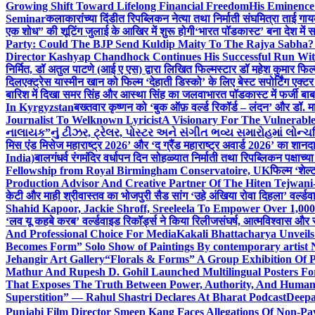
Growing Shift Toward Lifelong Financial Freedom
His Eminence
Seminar
कलाकारांच्या दिंडीत रिपब्लिकन नेत्या तथा निर्माती संघमित्रा ताई गाय
एक शोध” की शूटिंग जुलाई के आखिर में शुरू होगी
‘भारत पॉडकास्ट’ बना देश में 
Party: Could The BJP Send Kuldip Maity To The Rajya Sabha?
Director Kashyap Chandhock Continues His Successful Run Wi
निर्मित, डॉ अतुल पाटणे (आई ए एस) द्वारा लिखित फिल्मस्टार डॉ महेश कुमार फि
दिल
एक्ट्रेस यास्मीन खान को फिल्म ‘देहाती डिस्को’ के लिए बेस्ट सपोर्टिंग एक
बारिश में दिखा समर सिंह और आस्था सिंह का जलवा
भारत पॉडकास्ट में फर्जी बा
In Kyrgyzstan
बख्तवार कृष्णन को ‘बुक ऑफ़ वर्ल्ड रिकॉर्ड – लंदन’ और डॉ. म
Journalist To Welknown Lyricist
A Visionary For The Vulnerabl
નાલાયક”નું ટીઝર, ટ્રેલર, પોસ્ટર અને સંગીત ભવ્ય સમારોહમાં લોન્ચ
मिस एंड मिसेज महाराष्ट्र 2026’ और ‘द ग्रैंड महाराष्ट्र अवार्ड 2026’ का शान
India)
बालगंधर्व रंगमंदिर वर्धापन दिन सोहळ्यात निर्माती तथा रिपब्लिकन पक्षाच्य
Fellowship from Royal Birmingham Conservatoire, UK
फिल्म ‘शेल्
Production Advisor And Creative Partner Of The Hiten Tejwan
केटी और माही श्रीवास्तव का भोजपुरी सैड सांग ‘उहे अंखिया रोवा दिहला’ वर्ल्डव
Shahid Kapoor, Jackie Shroff, Sreeleela To Empower Over 1,00
‘लव यू कहबे करब’ वर्ल्डवाइड रिकॉर्ड्स ने किया रिलीज
संघर्ष, आत्मविश्वास और 
And Professional Choice For Media
Kakali Bhattacharya Unvei
Becomes Form” Solo Show of Paintings By contemporary artist N
Jehangir Art Gallery
“Florals & Forms” A Group Exhibition Of P
Mathur And Rupesh D. Gohil Launched Multilingual Posters F
That Exposes The Truth Between Power, Authority, And Huma
Superstition” — Rahul Shastri Declares At Bharat Podcast
Deepa
Punjabi Film Director Smeep Kang Faces Allegations Of Non-Pa