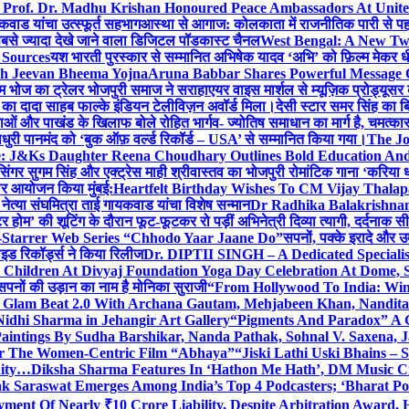
 Prof. Dr. Madhu Krishan Honoured Peace Ambassadors At Unite
कवाड यांचा उत्स्फूर्त सहभाग
आस्था से आगाज: कोलकाता में राजनीतिक पारी से पहले म
सबसे ज्यादा देखे जाने वाला डिजिटल पॉडकास्ट चैनल
West Bengal: A New Twi
 Sources
यश भारती पुरस्कार से सम्मानित अभिषेक यादव ‘अभि’ को फ़िल्म मेकर धी
th Jeevan Bheema Yojna
Aruna Babbar Shares Powerful Message
ल्म भोज का ट्रेलर भोजपुरी समाज ने सराहा
एयर वाइस मार्शल से म्यूज़िक प्रोड्यूस
्टर का दादा साहब फाल्के इंडियन टेलीविज़न अवॉर्ड मिला।
देसी स्टार समर सिंह का 
बाओं और पाखंड के खिलाफ बोले रोहित भार्गव- ज्योतिष समाधान का मार्ग है, चमत्कार
ाधुरी पानमंद को ‘बुक ऑफ़ वर्ल्ड रिकॉर्ड – USA’ से सम्मानित किया गया।
The J
e: J&Ks Daughter Reena Choudhary Outlines Bold Education And
सिंगर सुगम सिंह और एक्ट्रेस माही श्रीवास्तव का भोजपुरी रोमांटिक गाना ‘करिया ध
दार आयोजन किया मुंबई:
Heartfelt Birthday Wishes To CM Vijay Thalap
ा नेत्या संघमित्रा ताई गायकवाड यांचा विशेष सन्मान
Dr Radhika Balakrishnan 
टर होम’ की शूटिंग के दौरान फूट-फूटकर रो पड़ीं अभिनेत्री दिव्या त्यागी, दर्दनाक 
i-Starrer Web Series “Chhodo Yaar Jaane Do”
सपनों, पक्के इरादे और उ
ाइड रिकॉर्ड्स ने किया रिलीज
Dr. DIPTII SINGH – A Dedicated Specialist
0 Children At Divyaj Foundation Yoga Day Celebration At Dome, 
सपनों की उड़ान का नाम है मोनिका सुराजी
“From Hollywood To India: Wins
ls Glam Beat 2.0 With Archana Gautam, Mehjabeen Khan, Nandi
idhi Sharma in Jehangir Art Gallery
“Pigments And Paradox” A G
aintings By Sudha Barshikar, Nanda Pathak, Sohnal V. Saxena, J
or The Women-Centric Film “Abhaya”
“Jiski Lathi Uski Bhains –
nity…
Diksha Sharma Features In ‘Hathon Me Hath’, DM Music Cit
k Saraswat Emerges Among India’s Top 4 Podcasters; ‘Bharat Po
yment Of Nearly ₹10 Crore Liability, Despite Arbitration Award