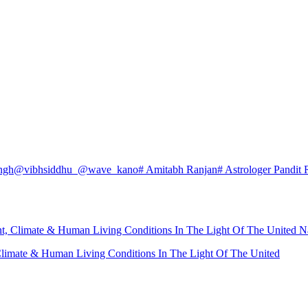
ngh
@vibhsiddhu_
@wave_kano
# Amitabh Ranjan
# Astrologer Pandit 
nt, Climate & Human Living Conditions In The Light Of The United N