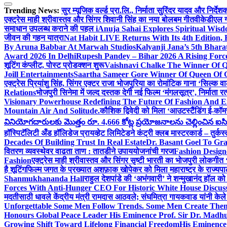
Trending News:
सुर म्यूजिक वर्ल्ड प्रा.लि., निर्माता सुरिंदर यादव और निर्द
एक्ट्रेस माही श्रीवास्तव और सिंगर शिवानी सिंह का नया बोलबम गीत
वीकेडीएल ग्
समाधान उपलब्ध कराने की पहल i
Anuja Sahai Explores Spiritual Wi
जीवन की गहन यात्रा
Nat Habit LIVE Returns With Its 4th Edition,
By Aruna Babbar At Marwah Studios
Kalyanji Jana’s 5th Bhar
Award 2026 In Delhi
Rupesh Pandey – Bihar 2026 A Rising Force 
शूटिंग कंप्लीट, पोस्ट प्रोडक्शन शुरू
Vaishnavi Chalke The Winner Of Qu
Joill Entertainments
Saartha Sameer Gore Winner Of Queen Of Gl
एक्ट्रेस प्रियांशु सिंह, सिंगर एक्टर राजा भोजपुरिया का रोमांटिक गाना ‘सिल्क
Relations
भोजपुरी सिनेमा में जल्द दस्तक देगी नई फिल्म ‘मंगलसूत्र’, निर्माता 
Visionary Powerhouse Redefining The Future Of Fashion And E
Mountain Air And Solitude.
कौशिक द्विवेदी को मिला ‘आउटस्टैंडिंग ई-कॉ
వినియోగదారులకు మొత్తం రూ. 4,666 కోట్ల ప్రయోజనాలను చెల్లించిన ఐసిఐసి
हॉस्पिटॅलिटी अँड हॉलिडेज प्रायव्हेट लिमिटेडने कंट्री क्लब मास्टरकार्ड – तुर्कस
Decades Of Building Trust In Real Estate
Dr. Basant Goel To Gra
वितरण व्यवस्थेवर वाढता ताण : तातडीने उपाययोजनांची गरज
Fashion Desig
Fashion
एक्ट्रेस माही श्रीवास्तव और सिंगर सृष्टी भारती का भोजपुरी लोकगी
है शूटिंग
फिल्म जगत के प्रख्यात अशफ़ाक खोपेकर को मिला महाराष्ट्र के राज्यपाल स
Shanmukhananda Hall
राहुल देशपांडे की ‘अभंगवारी’ ने शन्मुखानंद हॉल 
Forces With Anti-Hunger CEO For Historic White House Discus
मदतीसाठी धावले केंद्रीय मंत्री रामदास आठवले; संघमित्रा गायकवाड यांनी केल
Unforgettable Some Men Follow Trends. Some Men Create The
Honours Global Peace Leader His Eminence Prof. Sir Dr. Madhu 
Growing Shift Toward Lifelong Financial Freedom
His Eminence