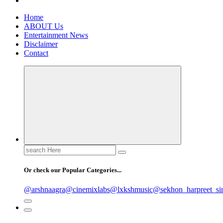
Home
ABOUT Us
Entertainment News
Disclaimer
Contact
Search
for:
Or check our Popular Categories...
@arshnaagra
@cinemixlabs
@lxkshmusic
@sekhon_harpreet_si