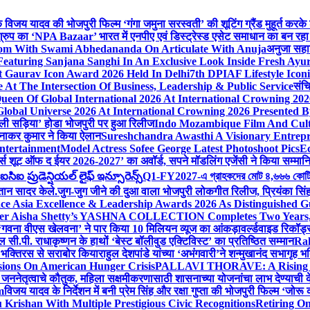
ेशक विजय यादव की भोजपुरी फिल्म ‘गंगा जमुना सरस्वती’ की शूटिंग ग्रैंड मुहूर्त करके
रुप का ‘NPA Bazaar’ भारत में एनपीए एवं डिस्ट्रेस्ड एसेट समाधान का बन रहा राष्ट्रीय
sdom With Swami Abhedananda On Articulate With Anuja
अनुजा सहाई
 Featuring Sanjana Sanghi In An Exclusive Look Inside Fresh Ayu
at Gaurav Icon Award 2026 Held In Delhi
7th DPIAF Lifestyle Ico
At The Intersection Of Business, Leadership & Public Service
संचि
een Of Global International 2026 At International Crowning 20
obal Universe 2026 At International Crowning 2026 Presented By
 वाली सड़िया’ होडा भोजपुरी पर हुआ रिलीज
Indo Mozambique Film And Cultu
रत्नाकर कुमार ने किया ऐलान
Sureshchandra Awasthi A Visionary Entrep
ntertainment
Model Actress Sofee George Latest Photoshoot Pics
E
मर्स शूट ऑफ द ईयर 2026-2027’ का अवॉर्ड, सपने मॉडलिंग एजेंसी ने किया सम्मान
ఐ ప్రుడెన్షియల్ లైఫ్ ఇన్సూరెన్స్
Q1-FY2027-এ গ্রাহকদের মোট ৪,৬৬৬ কোটি টাকার
्तान सादर केले.
जुग-जुग जीने की दुआ वाला भोजपुरी लोकगीत रिलीज, प्रियंका सि
ce Asia Excellence & Leadership Awards 2026 As Distinguished Gu
ner Aisha Shetty’s YASHNA COLLECTION Completes Two Years, A 
त ‘गवना वीएस खेलवना’ ने पार किया 10 मिलियन व्यूज का आंकड़ा
वर्ल्डवाइड रिकॉर
ी.पी. राधाकृष्णन के हाथों ‘बेस्ट बॉलीवुड एक्टिविस्ट’ का प्रतिष्ठित सम्मान
Ra
को भक्तिरस से सराबोर किया
राहुल देशपांडे यांच्या ‘अभंगवारी’ने शन्मुखानंद सभागृह
sions On American Hunger Crisis
PALLAVI THORAVE: A Rising Sta
े जननेतृत्वाचे कौतुक, महिला सक्षमीकरणासाठी शासनाच्या योजनांचा लाभ देण्याची 
m
विजय यादव के निर्देशन में बनी प्रेम सिंह और रक्षा गुप्ता की भोजपुरी फिल्म ‘जो
Krishan With Multiple Prestigious Civic Recognitions
Retiring O