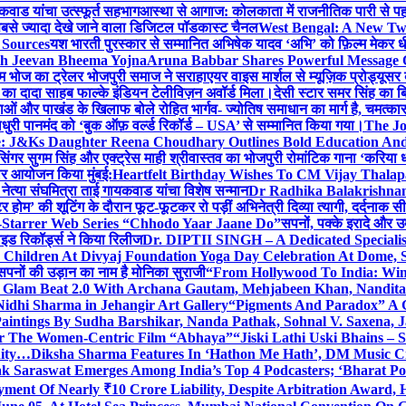
कवाड यांचा उत्स्फूर्त सहभाग
आस्था से आगाज: कोलकाता में राजनीतिक पारी से पहले म
सबसे ज्यादा देखे जाने वाला डिजिटल पॉडकास्ट चैनल
West Bengal: A New Twi
 Sources
यश भारती पुरस्कार से सम्मानित अभिषेक यादव ‘अभि’ को फ़िल्म मेकर धी
th Jeevan Bheema Yojna
Aruna Babbar Shares Powerful Message
ल्म भोज का ट्रेलर भोजपुरी समाज ने सराहा
एयर वाइस मार्शल से म्यूज़िक प्रोड्यूस
्टर का दादा साहब फाल्के इंडियन टेलीविज़न अवॉर्ड मिला।
देसी स्टार समर सिंह का 
बाओं और पाखंड के खिलाफ बोले रोहित भार्गव- ज्योतिष समाधान का मार्ग है, चमत्कार
ाधुरी पानमंद को ‘बुक ऑफ़ वर्ल्ड रिकॉर्ड – USA’ से सम्मानित किया गया।
The J
e: J&Ks Daughter Reena Choudhary Outlines Bold Education And
सिंगर सुगम सिंह और एक्ट्रेस माही श्रीवास्तव का भोजपुरी रोमांटिक गाना ‘करिया ध
दार आयोजन किया मुंबई:
Heartfelt Birthday Wishes To CM Vijay Thalap
ा नेत्या संघमित्रा ताई गायकवाड यांचा विशेष सन्मान
Dr Radhika Balakrishnan 
टर होम’ की शूटिंग के दौरान फूट-फूटकर रो पड़ीं अभिनेत्री दिव्या त्यागी, दर्दनाक 
i-Starrer Web Series “Chhodo Yaar Jaane Do”
सपनों, पक्के इरादे और उ
ाइड रिकॉर्ड्स ने किया रिलीज
Dr. DIPTII SINGH – A Dedicated Specialist
0 Children At Divyaj Foundation Yoga Day Celebration At Dome, 
सपनों की उड़ान का नाम है मोनिका सुराजी
“From Hollywood To India: Wins
ls Glam Beat 2.0 With Archana Gautam, Mehjabeen Khan, Nandi
idhi Sharma in Jehangir Art Gallery
“Pigments And Paradox” A G
aintings By Sudha Barshikar, Nanda Pathak, Sohnal V. Saxena, J
or The Women-Centric Film “Abhaya”
“Jiski Lathi Uski Bhains –
nity…
Diksha Sharma Features In ‘Hathon Me Hath’, DM Music Cit
k Saraswat Emerges Among India’s Top 4 Podcasters; ‘Bharat Po
yment Of Nearly ₹10 Crore Liability, Despite Arbitration Award