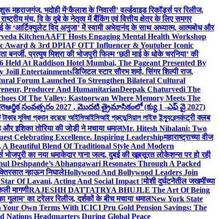
 शुरू महराजगंज, भदोही में
‘कैलाश के निवासी’ वर्ल्डवाइड रिकॉर्ड्स पर रिलीज,
 मंच, वि के दुबे के नेतृत्व में बैंकिंग एवं वित्तीय क्षेत्र के लिए समग्र
 के ‘आर्टिक्युलेट विद अनुजा’ में स्वामी अभेदानंद के साथ अध्यात्म, आत्मबोध और
rveda Kitchen
AAFT Hosts Engaging Mental Health Workshop
nic Award & 3rd DPIAF OTT Influencer & Youtuber Iconic
ता बनर्जी, प्रत्युष मिश्रा की भोजपुरी फिल्म ‘छठी माई के धोके चरनिया’ की
26 Held At Raddison Hotel Mumbai, The Pageant Presented By
 Joill Entertainments
डिजिटल स्टार सौरभ शर्मा, सिंगर शिल्पी राज,
ral Forum Launched To Strengthen Bilateral Cultural
reneur, Producer And Humanitarian
Deepak Chaturvedi The
choes Of The Valley: Kastoorwan Where Memory Meets The
ित
ఆర్థిక సంవత్సరం 2027 , మొదటి త్రైమాసికంలో (క్యు 1 -ఎఫ్ వై 2027)
 সুবিধা প্রদান করেছে আইসিআইসিআই প্রুডেন্সিয়াল লাইফ ইন্স্যুরেন্স
कंट्री क्लब
ंह और इशिका तोरिया की जोड़ी ने मचाया धमाल
Mr. Hitesh Nihalani: Two
est Celebrating Excellence. Inspiring Leadership
महाराष्ट्राच्या वीज
Beautiful Blend Of Traditional Style And Modern
्ड्स भोजपुरी का नया धमाकेदार गाना जल्द, दुबई की खूबसूरत लोकेशन्स पर हो रही
hul Deshpande’s Abhangawari Resonates Through A Packed
 भक्तिरसात न्हाऊन निघाले
Hollywood And Bollywood Leaders Join
r Of Lavani, Acting And Social Impact !
मोशी दुर्घटनेतील जखमींच्या
केली मागणी
RAJESHH DATTATRYA BHUJLE The Art Of Being
रू का गुलाम’ का ट्रेलर रिलीज, दर्शकों के बीच मचाया धमाल
New York State
n Your Own Terms With ICICI Pru Gold Pension Savings: The
d Nations Headquarters During Global Peace