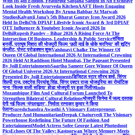
With Its 4th Edition, Featuring Sanjana Sanghi In An Exclusive
Look Inside Fresh Ayurveda Kitchen
AAFT Hosts Engaging
Mental Health Workshop By Aruna Babbar At Marwah
Studios
Kalyanji Jana’s 5th Bharat Gaurav Icon Award 2026
Held In Delhi
7th DPIAF Lifestyle Iconic Award & 3rd DPIAF
OTT Influencer & Youtuber Iconic Award 2026 In
Delhi
Rupesh Pandey – Bihar 2026 A Rising Force At The
Intersection Of Business, Leadership & Public Service
संचिता
बनर्जी, प्रत्युष मिश्रा की भोजपुरी फिल्म ‘छठी माई के धोके चरनिया’ की शूटिंग
कंप्लीट, पोस्ट प्रोडक्शन शुरू
Vaishnavi Chalke The Winner Of
Queen Of Global International 2026 At International Crowning
2026 Held At Raddison Hotel Mumbai, The Pageant Presented
By Joill Entertainments
Saartha Sameer Gore Winner Of Queen
Of Global Universe 2026 At International Crowning 2026
Presented By Joill Entertainments
डिजिटल स्टार सौरभ शर्मा, सिंगर
शिल्पी राज, एक्ट्रेस प्रियांशु सिंह, सिंगर एक्टर राजा भोजपुरिया का रोमांटिक
गाना ‘सिल्क वाली सड़िया’ होडा भोजपुरी पर हुआ रिलीज
Indo
Mozambique Film And Cultural Forum Launched To
Strengthen Bilateral Cultural Relations
भोजपुरी सिनेमा में जल्द दस्तक
देगी नई फिल्म ‘मंगलसूत्र’, निर्माता रत्नाकर कुमार ने किया
ऐलान
Sureshchandra Awasthi A Visionary Entrepreneur,
Producer And Humanitarian
Deepak Chaturvedi The Visionary
Powerhouse Redefining The Future Of Fashion And
Entertainment
Model Actress Sofee George Latest Photoshoot
Pics
Echoes Of The Valley: Kastoorwan Where Memory Meets