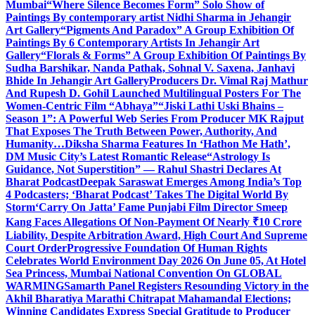
Mumbai
“Where Silence Becomes Form” Solo Show of
Paintings By contemporary artist Nidhi Sharma in Jehangir
Art Gallery
“Pigments And Paradox” A Group Exhibition Of
Paintings By 6 Contemporary Artists In Jehangir Art
Gallery
“Florals & Forms” A Group Exhibition Of Paintings By
Sudha Barshikar, Nanda Pathak, Sohnal V. Saxena, Janhavi
Bhide In Jehangir Art Gallery
Producers Dr. Vimal Raj Mathur
And Rupesh D. Gohil Launched Multilingual Posters For The
Women-Centric Film “Abhaya”
“Jiski Lathi Uski Bhains –
Season 1”: A Powerful Web Series From Producer MK Rajput
That Exposes The Truth Between Power, Authority, And
Humanity…
Diksha Sharma Features In ‘Hathon Me Hath’,
DM Music City’s Latest Romantic Release
“Astrology Is
Guidance, Not Superstition” — Rahul Shastri Declares At
Bharat Podcast
Deepak Saraswat Emerges Among India’s Top
4 Podcasters; ‘Bharat Podcast’ Takes The Digital World By
Storm
‘Carry On Jatta’ Fame Punjabi Film Director Smeep
Kang Faces Allegations Of Non-Payment Of Nearly ₹10 Crore
Liability, Despite Arbitration Award, High Court And Supreme
Court Order
Progressive Foundation Of Human Rights
Celebrates World Environment Day 2026 On June 05, At Hotel
Sea Princess, Mumbai National Convention On GLOBAL
WARMING
Samarth Panel Registers Resounding Victory in the
Akhil Bharatiya Marathi Chitrapat Mahamandal Elections;
Winning Candidates Express Special Gratitude to Producer