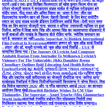
Health At MSTV OTT Platform
डॉ एस वी अंचन द्वारा निर्मित, डॉ अतुल
पाटणे (आई ए एस) द्वारा लिखित फिल्मस्टार डॉ महेश कुमार फिल्म भोज का
ट्रेलर भोजपुरी समाज ने सराहा
एयर वाइस मार्शल से म्यूज़िक प्रोड्यूसर बने
संदीप रावत, नीलू रावत और अमित मिश्रा का ‘असर ये तेरा’ जीत रहा
दिल
एक्ट्रेस यास्मीन खान को फिल्म ‘देहाती डिस्को’ के लिए बेस्ट सपोर्टिंग
एक्टर का दादा साहब फाल्के इंडियन टेलीविज़न अवॉर्ड मिला।
देसी स्टार समर
सिंह का बिग ब्लास्ट भोजपुरी गाना ‘बदरवा ए धनिया’ एसएफसी म्यूजिक पर हुआ
रिलीज, बारिश में दिखा समर सिंह और आस्था सिंह का जलवा
भारत पॉडकास्ट में
फर्जी बाबाओं और पाखंड के खिलाफ बोले रोहित भार्गव- ज्योतिष समाधान का
मार्ग है, चमत्कार का नहीं
Sandip Soparrkar At Bishkek International
Film Festival In Kyrgyzstan
बख्तवार कृष्णन को ‘बुक ऑफ़ वर्ल्ड रिकॉर्ड
– लंदन’ और डॉ. माधुरी पानमंद को ‘बुक ऑफ़ वर्ल्ड रिकॉर्ड – USA’ से
सम्मानित किया गया।
The Journey Of Lyricist And Composer
Amitabh Ranjan From Journalist To Welknown Lyricist
A
Visionary For The Vulnerable: J&Ks Daughter Reena
Choudhary Outlines Bold Education And Health Reform
Fearless
લંડનમાં શૂટ થયેલી ગુજરાતી ફિલ્મ “લાયક નાલાયક”નું
ટીઝર, ટ્રેલર, પોસ્ટર અને સંગીત ભવ્ય સમારોહમાં લોન્ચ
सिंगर सुगम
सिंह और एक्ट्रेस माही श्रीवास्तव का भोजपुरी रोमांटिक गाना ‘करिया धागा’
वर्ल्डवाइड रिकॉर्ड्स ने किया रिलीज
निलायश्री क्रिएशन्स ने ‘होप्स मिस्टर, मिस
एंड मिसेज महाराष्ट्र 2026’ और ‘द ग्रैंड महाराष्ट्र अवार्ड 2026’ का शानदार
आयोजन किया मुंबई:
Heartfelt Birthday Wishes To CM Vijay
Thalapathy, The Superstar – Angel Tetarbe (Miss Glamourface
World India)
बालगंधर्व रंगमंदिर वर्धापन दिन सोहळ्यात निर्माती तथा
रिपब्लिकन पक्षाच्या नेत्या संघमित्रा ताई गायकवाड यांचा विशेष सन्मान
Dr