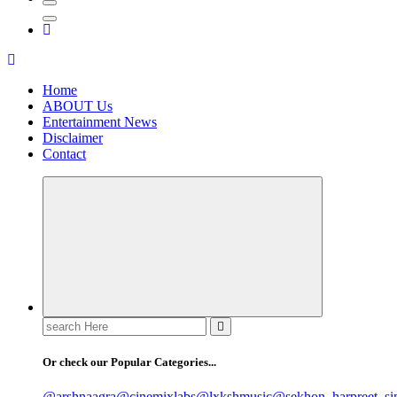
Home
ABOUT Us
Entertainment News
Disclaimer
Contact
Search
for:
Or check our Popular Categories...
@arshnaagra
@cinemixlabs
@lxkshmusic
@sekhon_harpreet_si