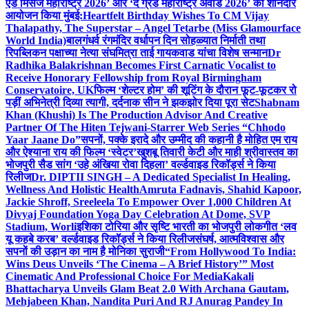
एंड मिसेज महाराष्ट्र 2026’ और ‘द ग्रैंड महाराष्ट्र अवार्ड 2026’ का शानदार
आयोजन किया मुंबई:
Heartfelt Birthday Wishes To CM Vijay
Thalapathy, The Superstar – Angel Tetarbe (Miss Glamourface
World India)
बालगंधर्व रंगमंदिर वर्धापन दिन सोहळ्यात निर्माती तथा
रिपब्लिकन पक्षाच्या नेत्या संघमित्रा ताई गायकवाड यांचा विशेष सन्मान
Dr
Radhika Balakrishnan Becomes First Carnatic Vocalist to
Receive Honorary Fellowship from Royal Birmingham
Conservatoire, UK
फिल्म ‘शेल्टर होम’ की शूटिंग के दौरान फूट-फूटकर रो
पड़ीं अभिनेत्री दिव्या त्यागी, दर्दनाक सीन ने झकझोर दिया पूरा सेट
Shabnam
Khan (Khushi) Is The Production Advisor And Creative
Partner Of The Hiten Tejwani-Starrer Web Series “Chhodo
Yaar Jaane Do”
सपनों, पक्के इरादे और उम्मीद की कहानी है मोहित एम राय
और ऐश्याना राय की फिल्म ‘स्वेटर’
खुशबू तिवारी केटी और माही श्रीवास्तव का
भोजपुरी सैड सांग ‘उहे अंखिया रोवा दिहला’ वर्ल्डवाइड रिकॉर्ड्स ने किया
रिलीज
Dr. DIPTII SINGH – A Dedicated Specialist In Healing,
Wellness And Holistic Health
Amruta Fadnavis, Shahid Kapoor,
Jackie Shroff, Sreeleela To Empower Over 1,000 Children At
Divyaj Foundation Yoga Day Celebration At Dome, SVP
Stadium, Worli
इशिका टोरिया और सृष्टि भारती का भोजपुरी लोकगीत ‘लव
यू कहबे करब’ वर्ल्डवाइड रिकॉर्ड्स ने किया रिलीज
संघर्ष, आत्मविश्वास और
सपनों की उड़ान का नाम है मोनिका सुराजी
“From Hollywood To India:
Wins Deus Unveils ‘The Cinema – A Brief History’” Most
Cinematic And Professional Choice For Media
Kakali
Bhattacharya Unveils Glam Beat 2.0 With Archana Gautam,
Mehjabeen Khan, Nandita Puri And RJ Anurag Pandey In