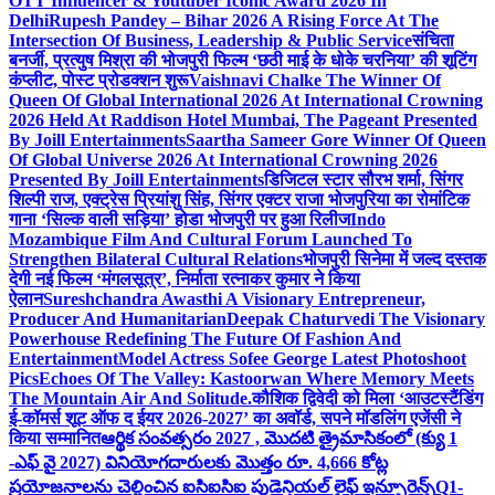
OTT Influencer & Youtuber Iconic Award 2026 In
Delhi
Rupesh Pandey – Bihar 2026 A Rising Force At The
Intersection Of Business, Leadership & Public Service
संचिता
बनर्जी, प्रत्युष मिश्रा की भोजपुरी फिल्म ‘छठी माई के धोके चरनिया’ की शूटिंग
कंप्लीट, पोस्ट प्रोडक्शन शुरू
Vaishnavi Chalke The Winner Of
Queen Of Global International 2026 At International Crowning
2026 Held At Raddison Hotel Mumbai, The Pageant Presented
By Joill Entertainments
Saartha Sameer Gore Winner Of Queen
Of Global Universe 2026 At International Crowning 2026
Presented By Joill Entertainments
डिजिटल स्टार सौरभ शर्मा, सिंगर
शिल्पी राज, एक्ट्रेस प्रियांशु सिंह, सिंगर एक्टर राजा भोजपुरिया का रोमांटिक
गाना ‘सिल्क वाली सड़िया’ होडा भोजपुरी पर हुआ रिलीज
Indo
Mozambique Film And Cultural Forum Launched To
Strengthen Bilateral Cultural Relations
भोजपुरी सिनेमा में जल्द दस्तक
देगी नई फिल्म ‘मंगलसूत्र’, निर्माता रत्नाकर कुमार ने किया
ऐलान
Sureshchandra Awasthi A Visionary Entrepreneur,
Producer And Humanitarian
Deepak Chaturvedi The Visionary
Powerhouse Redefining The Future Of Fashion And
Entertainment
Model Actress Sofee George Latest Photoshoot
Pics
Echoes Of The Valley: Kastoorwan Where Memory Meets
The Mountain Air And Solitude.
कौशिक द्विवेदी को मिला ‘आउटस्टैंडिंग
ई-कॉमर्स शूट ऑफ द ईयर 2026-2027’ का अवॉर्ड, सपने मॉडलिंग एजेंसी ने
किया सम्मानित
ఆర్థిక సంవత్సరం 2027 , మొదటి త్రైమాసికంలో (క్యు 1
-ఎఫ్ వై 2027) వినియోగదారులకు మొత్తం రూ. 4,666 కోట్ల
ప్రయోజనాలను చెల్లించిన ఐసిఐసిఐ ప్రుడెన్షియల్ లైఫ్ ఇన్సూరెన్స్
Q1-