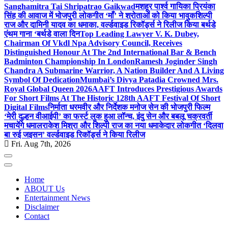
Sanghamitra Tai Shripatrao Gaikwad
मशहूर पार्श्व गायिका प्रियंका
सिंह की आवाज में भोजपुरी लोकगीत ‘माँ’ ने श्रोताओं को किया भावुक
शिल्पी
राज और दामिनी यादव का धमाका, वर्ल्डवाइड रिकॉर्ड्स ने रिलीज किया बर्थडे
एंथम गाना ‘बर्थडे वाला दिन
Top Leading Lawyer V. K. Dubey,
Chairman Of Vkdl Npa Advisory Council, Receives
Distinguished Honour At The 2nd International Bar & Bench
Badminton Championship In London
Ramesh Joginder Singh
Chandra A Submarine Warrior, A Nation Builder And A Living
Symbol Of Dedication
Mumbai’s Divya Patadia Crowned Mrs.
Royal Global Queen 2026
AAFT Introduces Prestigious Awards
For Short Films At The Historic 128th AAFT Festival Of Short
Digital Films
निर्माता धरमवीर और निर्देशक मनोज सेन की भोजपुरी फिल्म
‘मेरी दुल्हन वीआईपी’ का फर्स्ट लुक हुआ लॉन्च, इंदु सेन और बबलू चक्रवर्ती
मचायेंगे धमाल
राकेश मिश्रा और शिल्पी राज का नया धमाकेदार लोकगीत ‘दिलवा
बा रुई जइसन’ वर्ल्डवाइड रिकॉर्ड्स ने किया रिलीज
Fri. Aug 7th, 2026
Home
ABOUT Us
Entertainment News
Disclaimer
Contact