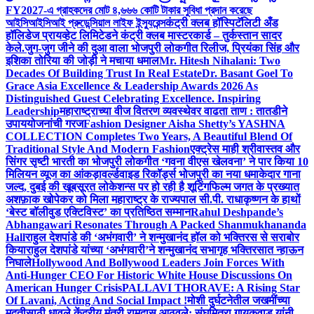
FY2027-এ গ্রাহকদের মোট ৪,৬৬৬ কোটি টাকার সুবিধা প্রদান করেছে
আইসিআইসিআই প্রুডেন্সিয়াল লাইফ ইন্স্যুরেন্স
कंट्री क्लब हॉस्पिटॅलिटी अँड
हॉलिडेज प्रायव्हेट लिमिटेडने कंट्री क्लब मास्टरकार्ड – तुर्कस्तान सादर
केले.
जुग-जुग जीने की दुआ वाला भोजपुरी लोकगीत रिलीज, प्रियंका सिंह और
इशिका तोरिया की जोड़ी ने मचाया धमाल
Mr. Hitesh Nihalani: Two
Decades Of Building Trust In Real Estate
Dr. Basant Goel To
Grace Asia Excellence & Leadership Awards 2026 As
Distinguished Guest Celebrating Excellence. Inspiring
Leadership
महाराष्ट्राच्या वीज वितरण व्यवस्थेवर वाढता ताण : तातडीने
उपाययोजनांची गरज
Fashion Designer Aisha Shetty’s YASHNA
COLLECTION Completes Two Years, A Beautiful Blend Of
Traditional Style And Modern Fashion
एक्ट्रेस माही श्रीवास्तव और
सिंगर सृष्टी भारती का भोजपुरी लोकगीत ‘गवना वीएस खेलवना’ ने पार किया 10
मिलियन व्यूज का आंकड़ा
वर्ल्डवाइड रिकॉर्ड्स भोजपुरी का नया धमाकेदार गाना
जल्द, दुबई की खूबसूरत लोकेशन्स पर हो रही है शूटिंग
फिल्म जगत के प्रख्यात
अशफ़ाक खोपेकर को मिला महाराष्ट्र के राज्यपाल सी.पी. राधाकृष्णन के हाथों
‘बेस्ट बॉलीवुड एक्टिविस्ट’ का प्रतिष्ठित सम्मान
Rahul Deshpande’s
Abhangawari Resonates Through A Packed Shanmukhananda
Hall
राहुल देशपांडे की ‘अभंगवारी’ ने शन्मुखानंद हॉल को भक्तिरस से सराबोर
किया
राहुल देशपांडे यांच्या ‘अभंगवारी’ने शन्मुखानंद सभागृह भक्तिरसात न्हाऊन
निघाले
Hollywood And Bollywood Leaders Join Forces With
Anti-Hunger CEO For Historic White House Discussions On
American Hunger Crisis
PALLAVI THORAVE: A Rising Star
Of Lavani, Acting And Social Impact !
मोशी दुर्घटनेतील जखमींच्या
मदतीसाठी धावले केंद्रीय मंत्री रामदास आठवले; संघमित्रा गायकवाड यांनी