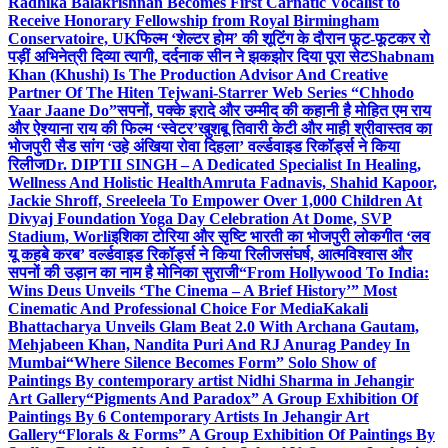
Radhika Balakrishnan Becomes First Carnatic Vocalist to
Receive Honorary Fellowship from Royal Birmingham
Conservatoire, UK
फिल्म ‘शेल्टर होम’ की शूटिंग के दौरान फूट-फूटकर रो
पड़ीं अभिनेत्री दिव्या त्यागी, दर्दनाक सीन ने झकझोर दिया पूरा सेट
Shabnam
Khan (Khushi) Is The Production Advisor And Creative
Partner Of The Hiten Tejwani-Starrer Web Series “Chhodo
Yaar Jaane Do”
सपनों, पक्के इरादे और उम्मीद की कहानी है मोहित एम राय
और ऐश्याना राय की फिल्म ‘स्वेटर’
खुशबू तिवारी केटी और माही श्रीवास्तव का
भोजपुरी सैड सांग ‘उहे अंखिया रोवा दिहला’ वर्ल्डवाइड रिकॉर्ड्स ने किया
रिलीज
Dr. DIPTII SINGH – A Dedicated Specialist In Healing,
Wellness And Holistic Health
Amruta Fadnavis, Shahid Kapoor,
Jackie Shroff, Sreeleela To Empower Over 1,000 Children At
Divyaj Foundation Yoga Day Celebration At Dome, SVP
Stadium, Worli
इशिका टोरिया और सृष्टि भारती का भोजपुरी लोकगीत ‘लव
यू कहबे करब’ वर्ल्डवाइड रिकॉर्ड्स ने किया रिलीज
संघर्ष, आत्मविश्वास और
सपनों की उड़ान का नाम है मोनिका सुराजी
“From Hollywood To India:
Wins Deus Unveils ‘The Cinema – A Brief History’” Most
Cinematic And Professional Choice For Media
Kakali
Bhattacharya Unveils Glam Beat 2.0 With Archana Gautam,
Mehjabeen Khan, Nandita Puri And RJ Anurag Pandey In
Mumbai
“Where Silence Becomes Form” Solo Show of
Paintings By contemporary artist Nidhi Sharma in Jehangir
Art Gallery
“Pigments And Paradox” A Group Exhibition Of
Paintings By 6 Contemporary Artists In Jehangir Art
Gallery
“Florals & Forms” A Group Exhibition Of Paintings By