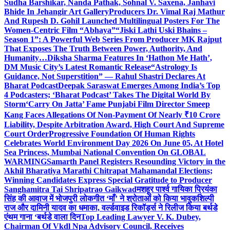
Sudha Barshikar, Nanda Pathak, Sohnal V. Saxena, Janhavi
Bhide In Jehangir Art Gallery
Producers Dr. Vimal Raj Mathur
And Rupesh D. Gohil Launched Multilingual Posters For The
Women-Centric Film “Abhaya”
“Jiski Lathi Uski Bhains –
Season 1”: A Powerful Web Series From Producer MK Rajput
That Exposes The Truth Between Power, Authority, And
Humanity…
Diksha Sharma Features In ‘Hathon Me Hath’,
DM Music City’s Latest Romantic Release
“Astrology Is
Guidance, Not Superstition” — Rahul Shastri Declares At
Bharat Podcast
Deepak Saraswat Emerges Among India’s Top
4 Podcasters; ‘Bharat Podcast’ Takes The Digital World By
Storm
‘Carry On Jatta’ Fame Punjabi Film Director Smeep
Kang Faces Allegations Of Non-Payment Of Nearly ₹10 Crore
Liability, Despite Arbitration Award, High Court And Supreme
Court Order
Progressive Foundation Of Human Rights
Celebrates World Environment Day 2026 On June 05, At Hotel
Sea Princess, Mumbai National Convention On GLOBAL
WARMING
Samarth Panel Registers Resounding Victory in the
Akhil Bharatiya Marathi Chitrapat Mahamandal Elections;
Winning Candidates Express Special Gratitude to Producer
Sanghamitra Tai Shripatrao Gaikwad
मशहूर पार्श्व गायिका प्रियंका
सिंह की आवाज में भोजपुरी लोकगीत ‘माँ’ ने श्रोताओं को किया भावुक
शिल्पी
राज और दामिनी यादव का धमाका, वर्ल्डवाइड रिकॉर्ड्स ने रिलीज किया बर्थडे
एंथम गाना ‘बर्थडे वाला दिन
Top Leading Lawyer V. K. Dubey,
Chairman Of Vkdl Npa Advisory Council, Receives