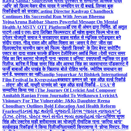
Rajya Sabha? Sources
यश भारती पुरस्कार से सम्मानित अभिषेक यादव
‘अभि’ को फ़िल्म मेकर धीरू यादव ने जन्मदिन पर दी बधाई, लिम्का बुक
रिकॉर्डधारी को सराहा
Casting Director Kashyap Chandhock
Continues His Successful Run With Jeevan Bheema
Yojna
Aruna Babbar Shares Powerful Message On Mental
Health At MSTV OTT Platform
डॉ एस वी अंचन द्वारा निर्मित, डॉ अतुल
पाटणे (आई ए एस) द्वारा लिखित फिल्मस्टार डॉ महेश कुमार फिल्म भोज का
ट्रेलर भोजपुरी समाज ने सराहा
एयर वाइस मार्शल से म्यूज़िक प्रोड्यूसर बने
संदीप रावत, नीलू रावत और अमित मिश्रा का ‘असर ये तेरा’ जीत रहा
दिल
एक्ट्रेस यास्मीन खान को फिल्म ‘देहाती डिस्को’ के लिए बेस्ट सपोर्टिंग
एक्टर का दादा साहब फाल्के इंडियन टेलीविज़न अवॉर्ड मिला।
देसी स्टार समर
सिंह का बिग ब्लास्ट भोजपुरी गाना ‘बदरवा ए धनिया’ एसएफसी म्यूजिक पर हुआ
रिलीज, बारिश में दिखा समर सिंह और आस्था सिंह का जलवा
भारत पॉडकास्ट में
फर्जी बाबाओं और पाखंड के खिलाफ बोले रोहित भार्गव- ज्योतिष समाधान का
मार्ग है, चमत्कार का नहीं
Sandip Soparrkar At Bishkek International
Film Festival In Kyrgyzstan
बख्तवार कृष्णन को ‘बुक ऑफ़ वर्ल्ड रिकॉर्ड
– लंदन’ और डॉ. माधुरी पानमंद को ‘बुक ऑफ़ वर्ल्ड रिकॉर्ड – USA’ से
सम्मानित किया गया।
The Journey Of Lyricist And Composer
Amitabh Ranjan From Journalist To Welknown Lyricist
A
Visionary For The Vulnerable: J&Ks Daughter Reena
Choudhary Outlines Bold Education And Health Reform
Fearless
લંડનમાં શૂટ થયેલી ગુજરાતી ફિલ્મ “લાયક નાલાયક”નું
ટીઝર, ટ્રેલર, પોસ્ટર અને સંગીત ભવ્ય સમારોહમાં લોન્ચ
सिंगर सुगम
सिंह और एक्ट्रेस माही श्रीवास्तव का भोजपुरी रोमांटिक गाना ‘करिया धागा’
वर्ल्डवाइड रिकॉर्ड्स ने किया रिलीज
निलायश्री क्रिएशन्स ने ‘होप्स मिस्टर, मिस