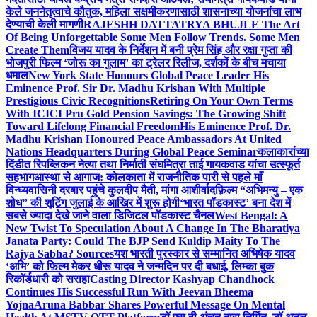
केले जननेतृत्वाचे कौतुक, महिला सक्षमीकरणासाठी शासनाच्या योजनांचा लाभ
देण्याची केली मागणी
RAJESHH DATTATRYA BHUJLE The Art
Of Being Unforgettable Some Men Follow Trends. Some Men
Create Them
विजय यादव के निर्देशन में बनी प्रेम सिंह और रक्षा गुप्ता की
भोजपुरी फिल्म ‘जोरू का गुलाम’ का ट्रेलर रिलीज, दर्शकों के बीच मचाया
धमाल
New York State Honours Global Peace Leader His
Eminence Prof. Sir Dr. Madhu Krishan With Multiple
Prestigious Civic Recognitions
Retiring On Your Own Terms
With ICICI Pru Gold Pension Savings: The Growing Shift
Toward Lifelong Financial Freedom
His Eminence Prof. Dr.
Madhu Krishan Honoured Peace Ambassadors At United
Nations Headquarters During Global Peace Seminar
कलाकारांच्या
दिंडीत रिपब्लिकन नेत्या तथा निर्माती संघमित्रा ताई गायकवाड यांचा उत्स्फूर्त
सहभाग
आस्था से आगाज: कोलकाता में राजनीतिक पारी से पहले माँ
विन्ध्यवासिनी दरबार पहुंचे कुलदीप मैती, मांगा आशीर्वाद
फ़िल्म “अभिमन्यु – एक
शोध” की शूटिंग जुलाई के आखिर में शुरू होगी
‘भारत पॉडकास्ट’ बना देश में
सबसे ज्यादा देखे जाने वाला डिजिटल पॉडकास्ट चैनल
West Bengal: A
New Twist To Speculation About A Change In The Bharatiya
Janata Party: Could The BJP Send Kuldip Maity To The
Rajya Sabha? Sources
यश भारती पुरस्कार से सम्मानित अभिषेक यादव
‘अभि’ को फ़िल्म मेकर धीरू यादव ने जन्मदिन पर दी बधाई, लिम्का बुक
रिकॉर्डधारी को सराहा
Casting Director Kashyap Chandhock
Continues His Successful Run With Jeevan Bheema
Yojna
Aruna Babbar Shares Powerful Message On Mental