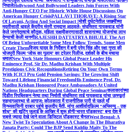
किया
राहुल देशपांडे यांच्या ‘अभंगवारी’ने शन्मुखानंद सभागृह भक्तिरसात न्हाऊन
निघाले
Hollywood And Bollywood Leaders Join Forces With
Anti-Hunger CEO For Historic White House Discussions On
American Hunger Crisis
PALLAVI THORAVE: A Rising Star
Of Lavani, Acting And Social Impact !
मोशी दुर्घटनेतील जखमींच्या
मदतीसाठी धावले केंद्रीय मंत्री रामदास आठवले; संघमित्रा गायकवाड यांनी
केले जननेतृत्वाचे कौतुक, महिला सक्षमीकरणासाठी शासनाच्या योजनांचा लाभ
देण्याची केली मागणी
RAJESHH DATTATRYA BHUJLE The Art
Of Being Unforgettable Some Men Follow Trends. Some Men
Create Them
विजय यादव के निर्देशन में बनी प्रेम सिंह और रक्षा गुप्ता की
भोजपुरी फिल्म ‘जोरू का गुलाम’ का ट्रेलर रिलीज, दर्शकों के बीच मचाया
धमाल
New York State Honours Global Peace Leader His
Eminence Prof. Sir Dr. Madhu Krishan With Multiple
Prestigious Civic Recognitions
Retiring On Your Own Terms
With ICICI Pru Gold Pension Savings: The Growing Shift
Toward Lifelong Financial Freedom
His Eminence Prof. Dr.
Madhu Krishan Honoured Peace Ambassadors At United
Nations Headquarters During Global Peace Seminar
कलाकारांच्या
दिंडीत रिपब्लिकन नेत्या तथा निर्माती संघमित्रा ताई गायकवाड यांचा उत्स्फूर्त
सहभाग
आस्था से आगाज: कोलकाता में राजनीतिक पारी से पहले माँ
विन्ध्यवासिनी दरबार पहुंचे कुलदीप मैती, मांगा आशीर्वाद
फ़िल्म “अभिमन्यु – एक
शोध” की शूटिंग जुलाई के आखिर में शुरू होगी
‘भारत पॉडकास्ट’ बना देश में
सबसे ज्यादा देखे जाने वाला डिजिटल पॉडकास्ट चैनल
West Bengal: A
New Twist To Speculation About A Change In The Bharatiya
Janata Party: Could The BJP Send Kuldip Maity To The