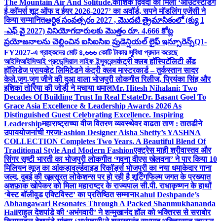
The Mountain Air And Solitude.
कौशिक द्विवेदी को मिला ‘आउटस्टैंडिंग
ई-कॉमर्स शूट ऑफ द ईयर 2026-2027’ का अवॉर्ड, सपने मॉडलिंग एजेंसी ने
किया सम्मानित
ఆర్థిక సంవత్సరం 2027 , మొదటి త్రైమాసికంలో (క్యు 1
-ఎఫ్ వై 2027) వినియోగదారులకు మొత్తం రూ. 4,666 కోట్ల
ప్రయోజనాలను చెల్లించిన ఐసిఐసిఐ ప్రుడెన్షియల్ లైఫ్ ఇన్సూరెన్స్
Q1-
FY2027-এ গ্রাহকদের মোট ৪,৬৬৬ কোটি টাকার সুবিধা প্রদান করেছে
আইসিআইসিআই প্রুডেন্সিয়াল লাইফ ইন্স্যুরেন্স
कंट्री क्लब हॉस्पिटॅलिटी अँड
हॉलिडेज प्रायव्हेट लिमिटेडने कंट्री क्लब मास्टरकार्ड – तुर्कस्तान सादर
केले.
जुग-जुग जीने की दुआ वाला भोजपुरी लोकगीत रिलीज, प्रियंका सिंह और
इशिका तोरिया की जोड़ी ने मचाया धमाल
Mr. Hitesh Nihalani: Two
Decades Of Building Trust In Real Estate
Dr. Basant Goel To
Grace Asia Excellence & Leadership Awards 2026 As
Distinguished Guest Celebrating Excellence. Inspiring
Leadership
महाराष्ट्राच्या वीज वितरण व्यवस्थेवर वाढता ताण : तातडीने
उपाययोजनांची गरज
Fashion Designer Aisha Shetty’s YASHNA
COLLECTION Completes Two Years, A Beautiful Blend Of
Traditional Style And Modern Fashion
एक्ट्रेस माही श्रीवास्तव और
सिंगर सृष्टी भारती का भोजपुरी लोकगीत ‘गवना वीएस खेलवना’ ने पार किया 10
मिलियन व्यूज का आंकड़ा
वर्ल्डवाइड रिकॉर्ड्स भोजपुरी का नया धमाकेदार गाना
जल्द, दुबई की खूबसूरत लोकेशन्स पर हो रही है शूटिंग
फिल्म जगत के प्रख्यात
अशफ़ाक खोपेकर को मिला महाराष्ट्र के राज्यपाल सी.पी. राधाकृष्णन के हाथों
‘बेस्ट बॉलीवुड एक्टिविस्ट’ का प्रतिष्ठित सम्मान
Rahul Deshpande’s
Abhangawari Resonates Through A Packed Shanmukhananda
Hall
राहुल देशपांडे की ‘अभंगवारी’ ने शन्मुखानंद हॉल को भक्तिरस से सराबोर