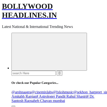
BOLLYWOOD
HEADLINES.IN
Latest National & International Trending News
Search
for:
Or check our Popular Categories...
@arshnaagra
@cinemixlabs
@lxkshmusic
@sekhon_harpreet_si
Amitabh Ranjan
# Astrologer Pandit Rahul Shastri
# Dr.
Santosh Raosaheb Chavan mumbai