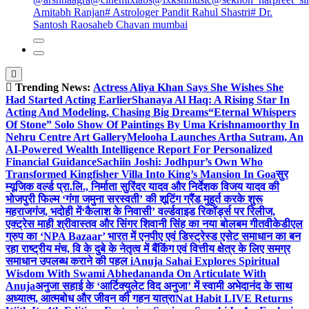
Amitabh Ranjan
# Astrologer Pandit Rahul Shastri
# Dr.
Santosh Raosaheb Chavan mumbai
Trending News:
Actress Aliya Khan Says She Wishes She
Had Started Acting Earlier
Shanaya Al Haq: A Rising Star In
Acting And Modeling, Chasing Big Dreams
“Eternal Whispers
Of Stone” Solo Show Of Paintings By Uma Krishnamoorthy In
Nehru Centre Art Gallery
Melooha Launches Artha Sutram, An
AI-Powered Wealth Intelligence Report For Personalized
Financial Guidance
Sachiin Joshi: Jodhpur’s Own Who
Transformed Kingfisher Villa Into King’s Mansion In Goa
सुर
म्यूजिक वर्ल्ड प्रा.लि., निर्माता सुरिंदर यादव और निर्देशक विजय यादव की
भोजपुरी फिल्म ‘गंगा जमुना सरस्वती’ की शूटिंग ग्रैंड मुहूर्त करके शुरू
महराजगंज, भदोही में
‘कैलाश के निवासी’ वर्ल्डवाइड रिकॉर्ड्स पर रिलीज,
एक्ट्रेस माही श्रीवास्तव और सिंगर शिवानी सिंह का नया बोलबम गीत
वीकेडीएल
ग्रुप का ‘NPA Bazaar’ भारत में एनपीए एवं डिस्ट्रेस्ड एसेट समाधान का बन
रहा राष्ट्रीय मंच, वि के दुबे के नेतृत्व में बैंकिंग एवं वित्तीय क्षेत्र के लिए समग्र
समाधान उपलब्ध कराने की पहल i
Anuja Sahai Explores Spiritual
Wisdom With Swami Abhedananda On Articulate With
Anuja
अनुजा सहाई के ‘आर्टिक्युलेट विद अनुजा’ में स्वामी अभेदानंद के साथ
अध्यात्म, आत्मबोध और जीवन की गहन यात्रा
Nat Habit LIVE Returns