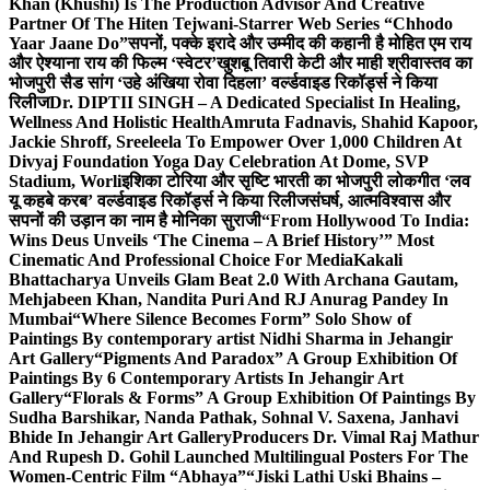
Khan (Khushi) Is The Production Advisor And Creative
Partner Of The Hiten Tejwani-Starrer Web Series “Chhodo
Yaar Jaane Do”
सपनों, पक्के इरादे और उम्मीद की कहानी है मोहित एम राय
और ऐश्याना राय की फिल्म ‘स्वेटर’
खुशबू तिवारी केटी और माही श्रीवास्तव का
भोजपुरी सैड सांग ‘उहे अंखिया रोवा दिहला’ वर्ल्डवाइड रिकॉर्ड्स ने किया
रिलीज
Dr. DIPTII SINGH – A Dedicated Specialist In Healing,
Wellness And Holistic Health
Amruta Fadnavis, Shahid Kapoor,
Jackie Shroff, Sreeleela To Empower Over 1,000 Children At
Divyaj Foundation Yoga Day Celebration At Dome, SVP
Stadium, Worli
इशिका टोरिया और सृष्टि भारती का भोजपुरी लोकगीत ‘लव
यू कहबे करब’ वर्ल्डवाइड रिकॉर्ड्स ने किया रिलीज
संघर्ष, आत्मविश्वास और
सपनों की उड़ान का नाम है मोनिका सुराजी
“From Hollywood To India:
Wins Deus Unveils ‘The Cinema – A Brief History’” Most
Cinematic And Professional Choice For Media
Kakali
Bhattacharya Unveils Glam Beat 2.0 With Archana Gautam,
Mehjabeen Khan, Nandita Puri And RJ Anurag Pandey In
Mumbai
“Where Silence Becomes Form” Solo Show of
Paintings By contemporary artist Nidhi Sharma in Jehangir
Art Gallery
“Pigments And Paradox” A Group Exhibition Of
Paintings By 6 Contemporary Artists In Jehangir Art
Gallery
“Florals & Forms” A Group Exhibition Of Paintings By
Sudha Barshikar, Nanda Pathak, Sohnal V. Saxena, Janhavi
Bhide In Jehangir Art Gallery
Producers Dr. Vimal Raj Mathur
And Rupesh D. Gohil Launched Multilingual Posters For The
Women-Centric Film “Abhaya”
“Jiski Lathi Uski Bhains –