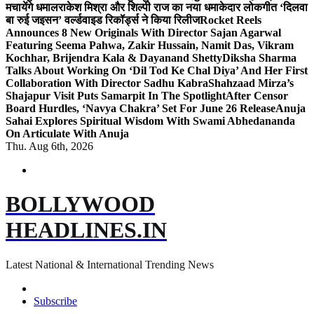
मचायेंगे धमाल
राकेश मिश्रा और शिल्पी राज का नया धमाकेदार लोकगीत ‘दिलवा
बा रुई जइसन’ वर्ल्डवाइड रिकॉर्ड्स ने किया रिलीज
Rocket Reels
Announces 8 New Originals With Director Sajan Agarwal
Featuring Seema Pahwa, Zakir Hussain, Namit Das, Vikram
Kochhar, Brijendra Kala & Dayanand Shetty
Diksha Sharma
Talks About Working On ‘Dil Tod Ke Chal Diya’ And Her First
Collaboration With Director Sadhu Kabra
Shahzaad Mirza’s
Shajapur Visit Puts Samarpit In The Spotlight
After Censor
Board Hurdles, ‘Navya Chakra’ Set For June 26 Release
Anuja
Sahai Explores Spiritual Wisdom With Swami Abhedananda
On Articulate With Anuja
Thu. Aug 6th, 2026
BOLLYWOOD
HEADLINES.IN
Latest National & International Trending News
Subscribe