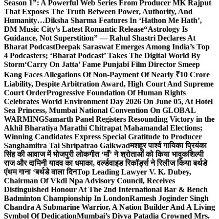
Season 1”: A Powerful Web Series From Producer MK Rajput
That Exposes The Truth Between Power, Authority, And
Humanity…
Diksha Sharma Features In ‘Hathon Me Hath’,
DM Music City’s Latest Romantic Release
“Astrology Is
Guidance, Not Superstition” — Rahul Shastri Declares At
Bharat Podcast
Deepak Saraswat Emerges Among India’s Top
4 Podcasters; ‘Bharat Podcast’ Takes The Digital World By
Storm
‘Carry On Jatta’ Fame Punjabi Film Director Smeep
Kang Faces Allegations Of Non-Payment Of Nearly ₹10 Crore
Liability, Despite Arbitration Award, High Court And Supreme
Court Order
Progressive Foundation Of Human Rights
Celebrates World Environment Day 2026 On June 05, At Hotel
Sea Princess, Mumbai National Convention On GLOBAL
WARMING
Samarth Panel Registers Resounding Victory in the
Akhil Bharatiya Marathi Chitrapat Mahamandal Elections;
Winning Candidates Express Special Gratitude to Producer
Sanghamitra Tai Shripatrao Gaikwad
मशहूर पार्श्व गायिका प्रियंका
सिंह की आवाज में भोजपुरी लोकगीत ‘माँ’ ने श्रोताओं को किया भावुक
शिल्पी
राज और दामिनी यादव का धमाका, वर्ल्डवाइड रिकॉर्ड्स ने रिलीज किया बर्थडे
एंथम गाना ‘बर्थडे वाला दिन
Top Leading Lawyer V. K. Dubey,
Chairman Of Vkdl Npa Advisory Council, Receives
Distinguished Honour At The 2nd International Bar & Bench
Badminton Championship In London
Ramesh Joginder Singh
Chandra A Submarine Warrior, A Nation Builder And A Living
Symbol Of Dedication
Mumbai’s Divya Patadia Crowned Mrs.