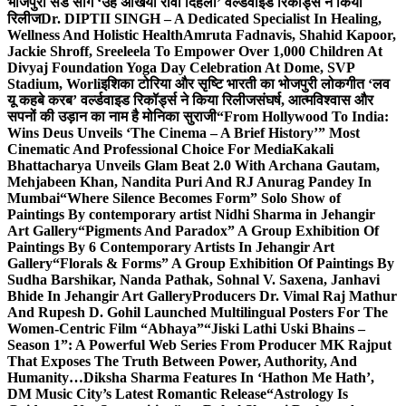
भोजपुरी सैड सांग ‘उहे अंखिया रोवा दिहला’ वर्ल्डवाइड रिकॉर्ड्स ने किया
रिलीज
Dr. DIPTII SINGH – A Dedicated Specialist In Healing,
Wellness And Holistic Health
Amruta Fadnavis, Shahid Kapoor,
Jackie Shroff, Sreeleela To Empower Over 1,000 Children At
Divyaj Foundation Yoga Day Celebration At Dome, SVP
Stadium, Worli
इशिका टोरिया और सृष्टि भारती का भोजपुरी लोकगीत ‘लव
यू कहबे करब’ वर्ल्डवाइड रिकॉर्ड्स ने किया रिलीज
संघर्ष, आत्मविश्वास और
सपनों की उड़ान का नाम है मोनिका सुराजी
“From Hollywood To India:
Wins Deus Unveils ‘The Cinema – A Brief History’” Most
Cinematic And Professional Choice For Media
Kakali
Bhattacharya Unveils Glam Beat 2.0 With Archana Gautam,
Mehjabeen Khan, Nandita Puri And RJ Anurag Pandey In
Mumbai
“Where Silence Becomes Form” Solo Show of
Paintings By contemporary artist Nidhi Sharma in Jehangir
Art Gallery
“Pigments And Paradox” A Group Exhibition Of
Paintings By 6 Contemporary Artists In Jehangir Art
Gallery
“Florals & Forms” A Group Exhibition Of Paintings By
Sudha Barshikar, Nanda Pathak, Sohnal V. Saxena, Janhavi
Bhide In Jehangir Art Gallery
Producers Dr. Vimal Raj Mathur
And Rupesh D. Gohil Launched Multilingual Posters For The
Women-Centric Film “Abhaya”
“Jiski Lathi Uski Bhains –
Season 1”: A Powerful Web Series From Producer MK Rajput
That Exposes The Truth Between Power, Authority, And
Humanity…
Diksha Sharma Features In ‘Hathon Me Hath’,
DM Music City’s Latest Romantic Release
“Astrology Is