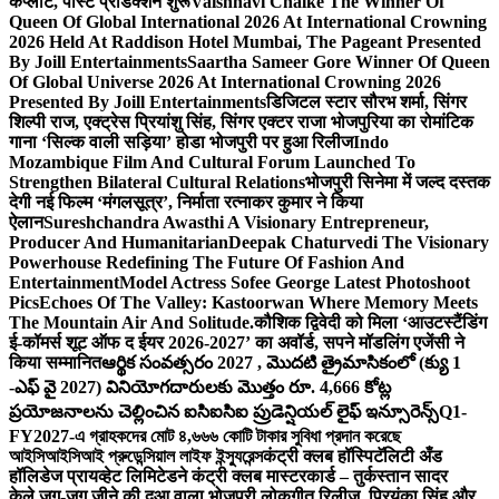
कंप्लीट, पोस्ट प्रोडक्शन शुरू
Vaishnavi Chalke The Winner Of
Queen Of Global International 2026 At International Crowning
2026 Held At Raddison Hotel Mumbai, The Pageant Presented
By Joill Entertainments
Saartha Sameer Gore Winner Of Queen
Of Global Universe 2026 At International Crowning 2026
Presented By Joill Entertainments
डिजिटल स्टार सौरभ शर्मा, सिंगर
शिल्पी राज, एक्ट्रेस प्रियांशु सिंह, सिंगर एक्टर राजा भोजपुरिया का रोमांटिक
गाना ‘सिल्क वाली सड़िया’ होडा भोजपुरी पर हुआ रिलीज
Indo
Mozambique Film And Cultural Forum Launched To
Strengthen Bilateral Cultural Relations
भोजपुरी सिनेमा में जल्द दस्तक
देगी नई फिल्म ‘मंगलसूत्र’, निर्माता रत्नाकर कुमार ने किया
ऐलान
Sureshchandra Awasthi A Visionary Entrepreneur,
Producer And Humanitarian
Deepak Chaturvedi The Visionary
Powerhouse Redefining The Future Of Fashion And
Entertainment
Model Actress Sofee George Latest Photoshoot
Pics
Echoes Of The Valley: Kastoorwan Where Memory Meets
The Mountain Air And Solitude.
कौशिक द्विवेदी को मिला ‘आउटस्टैंडिंग
ई-कॉमर्स शूट ऑफ द ईयर 2026-2027’ का अवॉर्ड, सपने मॉडलिंग एजेंसी ने
किया सम्मानित
ఆర్థిక సంవత్సరం 2027 , మొదటి త్రైమాసికంలో (క్యు 1
-ఎఫ్ వై 2027) వినియోగదారులకు మొత్తం రూ. 4,666 కోట్ల
ప్రయోజనాలను చెల్లించిన ఐసిఐసిఐ ప్రుడెన్షియల్ లైఫ్ ఇన్సూరెన్స్
Q1-
FY2027-এ গ্রাহকদের মোট ৪,৬৬৬ কোটি টাকার সুবিধা প্রদান করেছে
আইসিআইসিআই প্রুডেন্সিয়াল লাইফ ইন্স্যুরেন্স
कंट्री क्लब हॉस्पिटॅलिटी अँड
हॉलिडेज प्रायव्हेट लिमिटेडने कंट्री क्लब मास्टरकार्ड – तुर्कस्तान सादर
केले.
जुग-जुग जीने की दुआ वाला भोजपुरी लोकगीत रिलीज, प्रियंका सिंह और