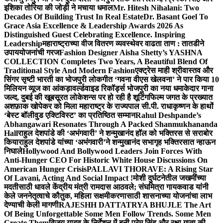
इशिका तोरिया की जोड़ी ने मचाया धमाल
Mr. Hitesh Nihalani: Two
Decades Of Building Trust In Real Estate
Dr. Basant Goel To
Grace Asia Excellence & Leadership Awards 2026 As
Distinguished Guest Celebrating Excellence. Inspiring
Leadership
महाराष्ट्राच्या वीज वितरण व्यवस्थेवर वाढता ताण : तातडीने
उपाययोजनांची गरज
Fashion Designer Aisha Shetty’s YASHNA
COLLECTION Completes Two Years, A Beautiful Blend Of
Traditional Style And Modern Fashion
एक्ट्रेस माही श्रीवास्तव और
सिंगर सृष्टी भारती का भोजपुरी लोकगीत ‘गवना वीएस खेलवना’ ने पार किया 10
मिलियन व्यूज का आंकड़ा
वर्ल्डवाइड रिकॉर्ड्स भोजपुरी का नया धमाकेदार गाना
जल्द, दुबई की खूबसूरत लोकेशन्स पर हो रही है शूटिंग
फिल्म जगत के प्रख्यात
अशफ़ाक खोपेकर को मिला महाराष्ट्र के राज्यपाल सी.पी. राधाकृष्णन के हाथों
‘बेस्ट बॉलीवुड एक्टिविस्ट’ का प्रतिष्ठित सम्मान
Rahul Deshpande’s
Abhangawari Resonates Through A Packed Shanmukhananda
Hall
राहुल देशपांडे की ‘अभंगवारी’ ने शन्मुखानंद हॉल को भक्तिरस से सराबोर
किया
राहुल देशपांडे यांच्या ‘अभंगवारी’ने शन्मुखानंद सभागृह भक्तिरसात न्हाऊन
निघाले
Hollywood And Bollywood Leaders Join Forces With
Anti-Hunger CEO For Historic White House Discussions On
American Hunger Crisis
PALLAVI THORAVE: A Rising Star
Of Lavani, Acting And Social Impact !
मोशी दुर्घटनेतील जखमींच्या
मदतीसाठी धावले केंद्रीय मंत्री रामदास आठवले; संघमित्रा गायकवाड यांनी
केले जननेतृत्वाचे कौतुक, महिला सक्षमीकरणासाठी शासनाच्या योजनांचा लाभ
देण्याची केली मागणी
RAJESHH DATTATRYA BHUJLE The Art
Of Being Unforgettable Some Men Follow Trends. Some Men
Create Them
विजय यादव के निर्देशन में बनी प्रेम सिंह और रक्षा गुप्ता की