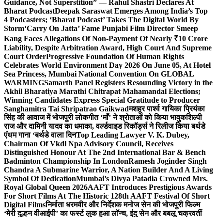
Guidance, Not Superstition” — Rahul Shastri Declares At
Bharat Podcast
Deepak Saraswat Emerges Among India’s Top
4 Podcasters; ‘Bharat Podcast’ Takes The Digital World By
Storm
‘Carry On Jatta’ Fame Punjabi Film Director Smeep
Kang Faces Allegations Of Non-Payment Of Nearly ₹10 Crore
Liability, Despite Arbitration Award, High Court And Supreme
Court Order
Progressive Foundation Of Human Rights
Celebrates World Environment Day 2026 On June 05, At Hotel
Sea Princess, Mumbai National Convention On GLOBAL
WARMING
Samarth Panel Registers Resounding Victory in the
Akhil Bharatiya Marathi Chitrapat Mahamandal Elections;
Winning Candidates Express Special Gratitude to Producer
Sanghamitra Tai Shripatrao Gaikwad
मशहूर पार्श्व गायिका प्रियंका
सिंह की आवाज में भोजपुरी लोकगीत ‘माँ’ ने श्रोताओं को किया भावुक
शिल्पी
राज और दामिनी यादव का धमाका, वर्ल्डवाइड रिकॉर्ड्स ने रिलीज किया बर्थडे
एंथम गाना ‘बर्थडे वाला दिन
Top Leading Lawyer V. K. Dubey,
Chairman Of Vkdl Npa Advisory Council, Receives
Distinguished Honour At The 2nd International Bar & Bench
Badminton Championship In London
Ramesh Joginder Singh
Chandra A Submarine Warrior, A Nation Builder And A Living
Symbol Of Dedication
Mumbai’s Divya Patadia Crowned Mrs.
Royal Global Queen 2026
AAFT Introduces Prestigious Awards
For Short Films At The Historic 128th AAFT Festival Of Short
Digital Films
निर्माता धरमवीर और निर्देशक मनोज सेन की भोजपुरी फिल्म
‘मेरी दुल्हन वीआईपी’ का फर्स्ट लुक हुआ लॉन्च, इंदु सेन और बबलू चक्रवर्ती