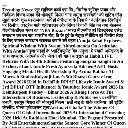
Skip
to
Trending News:
सुर म्यूजिक वर्ल्ड प्रा.लि., निर्माता सुरिंदर यादव और
content
निर्देशक विजय यादव की भोजपुरी फिल्म ‘गंगा जमुना सरस्वती’ की शूटिंग ग्रैंड
मुहूर्त करके शुरू महराजगंज, भदोही में
‘कैलाश के निवासी’ वर्ल्डवाइड रिकॉर्ड्स
पर रिलीज, एक्ट्रेस माही श्रीवास्तव और सिंगर शिवानी सिंह का नया बोलबम
गीत
वीकेडीएल ग्रुप का ‘NPA Bazaar’ भारत में एनपीए एवं डिस्ट्रेस्ड एसेट
समाधान का बन रहा राष्ट्रीय मंच, वि के दुबे के नेतृत्व में बैंकिंग एवं वित्तीय क्षेत्र
के लिए समग्र समाधान उपलब्ध कराने की पहल i
Anuja Sahai Explores
Spiritual Wisdom With Swami Abhedananda On Articulate
With Anuja
अनुजा सहाई के ‘आर्टिक्युलेट विद अनुजा’ में स्वामी अभेदानंद के
साथ अध्यात्म, आत्मबोध और जीवन की गहन यात्रा
Nat Habit LIVE
Returns With Its 4th Edition, Featuring Sanjana Sanghi In An
Exclusive Look Inside Fresh Ayurveda Kitchen
AAFT Hosts
Engaging Mental Health Workshop By Aruna Babbar At
Marwah Studios
Kalyanji Jana’s 5th Bharat Gaurav Icon
Award 2026 Held In Delhi
7th DPIAF Lifestyle Iconic Award &
3rd DPIAF OTT Influencer & Youtuber Iconic Award 2026 In
Delhi
Rupesh Pandey – Bihar 2026 A Rising Force At The
Intersection Of Business, Leadership & Public Service
संचिता
बनर्जी, प्रत्युष मिश्रा की भोजपुरी फिल्म ‘छठी माई के धोके चरनिया’ की शूटिंग
कंप्लीट, पोस्ट प्रोडक्शन शुरू
Vaishnavi Chalke The Winner Of
Queen Of Global International 2026 At International Crowning
2026 Held At Raddison Hotel Mumbai, The Pageant Presented
By Joill Entertainments
Saartha Sameer Gore Winner Of Queen