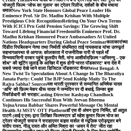
भोजपुरी फिल्म ‘जोरू का गुलाम’ का ट्रेलर रिलीज, दर्शकों के बीच मचाया
धमाल
New York State Honours Global Peace Leader His
Eminence Prof. Sir Dr. Madhu Krishan With Multiple
Prestigious Civic Recognitions
Retiring On Your Own Terms
With ICICI Pru Gold Pension Savings: The Growing Shift
Toward Lifelong Financial Freedom
His Eminence Prof. Dr.
Madhu Krishan Honoured Peace Ambassadors At United
Nations Headquarters During Global Peace Seminar
कलाकारांच्या
दिंडीत रिपब्लिकन नेत्या तथा निर्माती संघमित्रा ताई गायकवाड यांचा उत्स्फूर्त
सहभाग
आस्था से आगाज: कोलकाता में राजनीतिक पारी से पहले माँ
विन्ध्यवासिनी दरबार पहुंचे कुलदीप मैती, मांगा आशीर्वाद
फ़िल्म “अभिमन्यु – एक
शोध” की शूटिंग जुलाई के आखिर में शुरू होगी
‘भारत पॉडकास्ट’ बना देश में
सबसे ज्यादा देखे जाने वाला डिजिटल पॉडकास्ट चैनल
West Bengal: A
New Twist To Speculation About A Change In The Bharatiya
Janata Party: Could The BJP Send Kuldip Maity To The
Rajya Sabha? Sources
यश भारती पुरस्कार से सम्मानित अभिषेक यादव
‘अभि’ को फ़िल्म मेकर धीरू यादव ने जन्मदिन पर दी बधाई, लिम्का बुक
रिकॉर्डधारी को सराहा
Casting Director Kashyap Chandhock
Continues His Successful Run With Jeevan Bheema
Yojna
Aruna Babbar Shares Powerful Message On Mental
Health At MSTV OTT Platform
डॉ एस वी अंचन द्वारा निर्मित, डॉ अतुल
पाटणे (आई ए एस) द्वारा लिखित फिल्मस्टार डॉ महेश कुमार फिल्म भोज का
ट्रेलर भोजपुरी समाज ने सराहा
एयर वाइस मार्शल से म्यूज़िक प्रोड्यूसर बने
संदीप रावत, नीलू रावत और अमित मिश्रा का ‘असर ये तेरा’ जीत रहा