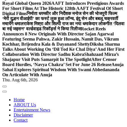
Royal Global Queen 2026
AAFT Introduces Prestigious Awards
For Short Films At The Historic 128th AAFT Festival Of Short
Digital Films
निर्माता धरमवीर और निर्देशक मनोज सेन की भोजपुरी फिल्म
‘मेरी दुल्हन वीआईपी’ का फर्स्ट लुक हुआ लॉन्च, इंदु सेन और बबलू चक्रवर्ती
मचायेंगे धमाल
राकेश मिश्रा और शिल्पी राज का नया धमाकेदार लोकगीत ‘दिलवा
बा रुई जइसन’ वर्ल्डवाइड रिकॉर्ड्स ने किया रिलीज
Rocket Reels
Announces 8 New Originals With Director Sajan Agarwal
Featuring Seema Pahwa, Zakir Hussain, Namit Das, Vikram
Kochhar, Brijendra Kala & Dayanand Shetty
Diksha Sharma
Talks About Working On ‘Dil Tod Ke Chal Diya’ And Her First
Collaboration With Director Sadhu Kabra
Shahzaad Mirza’s
Shajapur Visit Puts Samarpit In The Spotlight
After Censor
Board Hurdles, ‘Navya Chakra’ Set For June 26 Release
Anuja
Sahai Explores Spiritual Wisdom With Swami Abhedananda
On Articulate With Anuja
Thu. Aug 6th, 2026
Home
ABOUT Us
Entertainment News
Disclaimer
Contact