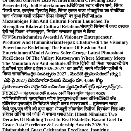
Of Global Universe 2026 At International Crowning 2026
Presented By Joill Entertainments
डिजिटल स्टार सौरभ शर्मा, सिंगर
शिल्पी राज, एक्ट्रेस प्रियांशु सिंह, सिंगर एक्टर राजा भोजपुरिया का रोमांटिक
गाना ‘सिल्क वाली सड़िया’ होडा भोजपुरी पर हुआ रिलीज
Indo
Mozambique Film And Cultural Forum Launched To
Strengthen Bilateral Cultural Relations
भोजपुरी सिनेमा में जल्द दस्तक
देगी नई फिल्म ‘मंगलसूत्र’, निर्माता रत्नाकर कुमार ने किया
ऐलान
Sureshchandra Awasthi A Visionary Entrepreneur,
Producer And Humanitarian
Deepak Chaturvedi The Visionary
Powerhouse Redefining The Future Of Fashion And
Entertainment
Model Actress Sofee George Latest Photoshoot
Pics
Echoes Of The Valley: Kastoorwan Where Memory Meets
The Mountain Air And Solitude.
कौशिक द्विवेदी को मिला ‘आउटस्टैंडिंग
ई-कॉमर्स शूट ऑफ द ईयर 2026-2027’ का अवॉर्ड, सपने मॉडलिंग एजेंसी ने
किया सम्मानित
ఆర్థిక సంవత్సరం 2027 , మొదటి త్రైమాసికంలో (క్యు 1
-ఎఫ్ వై 2027) వినియోగదారులకు మొత్తం రూ. 4,666 కోట్ల
ప్రయోజనాలను చెల్లించిన ఐసిఐసిఐ ప్రుడెన్షియల్ లైఫ్ ఇన్సూరెన్స్
Q1-
FY2027-এ গ্রাহকদের মোট ৪,৬৬৬ কোটি টাকার সুবিধা প্রদান করেছে
আইসিআইসিআই প্রুডেন্সিয়াল লাইফ ইন্স্যুরেন্স
कंट्री क्लब हॉस्पिटॅलिटी अँड
हॉलिडेज प्रायव्हेट लिमिटेडने कंट्री क्लब मास्टरकार्ड – तुर्कस्तान सादर
केले.
जुग-जुग जीने की दुआ वाला भोजपुरी लोकगीत रिलीज, प्रियंका सिंह और
इशिका तोरिया की जोड़ी ने मचाया धमाल
Mr. Hitesh Nihalani: Two
Decades Of Building Trust In Real Estate
Dr. Basant Goel To
Grace Asia Excellence & Leadership Awards 2026 As
Distinguished Guest Celebrating Excellence. Inspiring