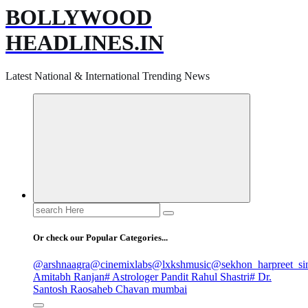
BOLLYWOOD
HEADLINES.IN
Latest National & International Trending News
Search
for:
Or check our Popular Categories...
@arshnaagra
@cinemixlabs
@lxkshmusic
@sekhon_harpreet_si
Amitabh Ranjan
# Astrologer Pandit Rahul Shastri
# Dr.
Santosh Raosaheb Chavan mumbai