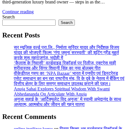
third-generation luxury brand owner — steps in as the…
Continue reading
Search
Search
Recent Posts
सुर म्यूजिक वर्ल्ड प्रा.लि., निर्माता सुरिंदर यादव और निर्देशक विजय
यादव की भोजपुरी फिल्म ‘गंगा जमुना सरस्वती’ की शूटिंग ग्रैंड मुहूर्त
करके शुरू महराजगंज, भदोही में
‘कैलाश के निवासी’ वर्ल्डवाइड रिकॉर्ड्स पर रिलीज, एक्ट्रेस माही
श्रीवास्तव और सिंगर शिवानी सिंह का नया बोलबम गीत
वीकेडीएल ग्रुप का ‘NPA Bazaar’ भारत में एनपीए एवं डिस्ट्रेस्ड
एसेट समाधान का बन रहा राष्ट्रीय मंच, वि के दुबे के नेतृत्व में बैंकिंग एवं
वित्तीय क्षेत्र के लिए समग्र समाधान उपलब्ध कराने की पहल i
Anuja Sahai Explores Spiritual Wisdom With Swami
Abhedananda On Articulate With Anuja
अनुजा सहाई के ‘आर्टिक्युलेट विद अनुजा’ में स्वामी अभेदानंद के साथ
अध्यात्म, आत्मबोध और जीवन की गहन यात्रा
Recent Comments
online ingilizce kursu
on
प्रिया सिन्हा अब वर्ल्डवाइड रिकॉर्ड्स के