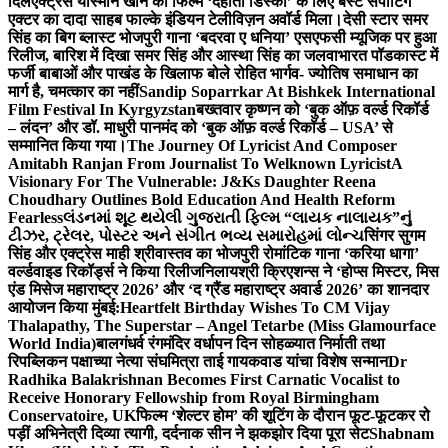
दिल
एक्ट्रेस यास्मीन खान को फिल्म ‘देहाती डिस्को’ के लिए बेस्ट सपोर्टिंग
एक्टर का दादा साहब फाल्के इंडियन टेलीविज़न अवॉर्ड मिला।
देसी स्टार समर
सिंह का बिग ब्लास्ट भोजपुरी गाना ‘बदरवा ए धनिया’ एसएफसी म्यूजिक पर हुआ
रिलीज, बारिश में दिखा समर सिंह और आस्था सिंह का जलवा
भारत पॉडकास्ट में
फर्जी बाबाओं और पाखंड के खिलाफ बोले रोहित भार्गव- ज्योतिष समाधान का
मार्ग है, चमत्कार का नहीं
Sandip Soparrkar At Bishkek International
Film Festival In Kyrgyzstan
बख्तवार कृष्णन को ‘बुक ऑफ़ वर्ल्ड रिकॉर्ड
– लंदन’ और डॉ. माधुरी पानमंद को ‘बुक ऑफ़ वर्ल्ड रिकॉर्ड – USA’ से
सम्मानित किया गया।
The Journey Of Lyricist And Composer
Amitabh Ranjan From Journalist To Welknown Lyricist
A
Visionary For The Vulnerable: J&Ks Daughter Reena
Choudhary Outlines Bold Education And Health Reform
Fearless
લંડનમાં શૂટ થયેલી ગુજરાતી ફિલ્મ “લાયક નાલાયક”નું
ટીઝર, ટ્રેલર, પોસ્ટર અને સંગીત ભવ્ય સમારોહમાં લોન્ચ
सिंगर सुगम
सिंह और एक्ट्रेस माही श्रीवास्तव का भोजपुरी रोमांटिक गाना ‘करिया धागा’
वर्ल्डवाइड रिकॉर्ड्स ने किया रिलीज
निलायश्री क्रिएशन्स ने ‘होप्स मिस्टर, मिस
एंड मिसेज महाराष्ट्र 2026’ और ‘द ग्रैंड महाराष्ट्र अवार्ड 2026’ का शानदार
आयोजन किया मुंबई:
Heartfelt Birthday Wishes To CM Vijay
Thalapathy, The Superstar – Angel Tetarbe (Miss Glamourface
World India)
बालगंधर्व रंगमंदिर वर्धापन दिन सोहळ्यात निर्माती तथा
रिपब्लिकन पक्षाच्या नेत्या संघमित्रा ताई गायकवाड यांचा विशेष सन्मान
Dr
Radhika Balakrishnan Becomes First Carnatic Vocalist to
Receive Honorary Fellowship from Royal Birmingham
Conservatoire, UK
फिल्म ‘शेल्टर होम’ की शूटिंग के दौरान फूट-फूटकर रो
पड़ीं अभिनेत्री दिव्या त्यागी, दर्दनाक सीन ने झकझोर दिया पूरा सेट
Shabnam