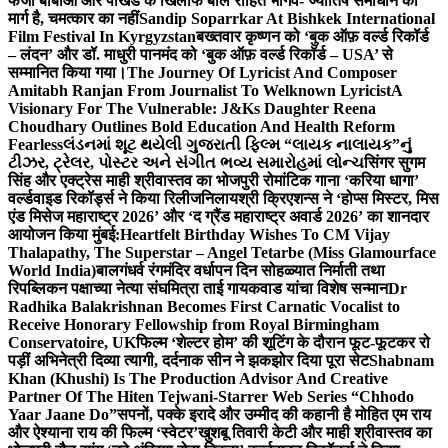
फर्जी बाबाओं और पाखंड के खिलाफ बोले रोहित भार्गव- ज्योतिष समाधान का
मार्ग है, चमत्कार का नहीं
Sandip Soparrkar At Bishkek International
Film Festival In Kyrgyzstan
बख्तवार कृष्णन को ‘बुक ऑफ़ वर्ल्ड रिकॉर्ड
– लंदन’ और डॉ. माधुरी पानमंद को ‘बुक ऑफ़ वर्ल्ड रिकॉर्ड – USA’ से
सम्मानित किया गया।
The Journey Of Lyricist And Composer
Amitabh Ranjan From Journalist To Welknown Lyricist
A
Visionary For The Vulnerable: J&Ks Daughter Reena
Choudhary Outlines Bold Education And Health Reform
Fearless
લંડનમાં શૂટ થયેલી ગુજરાતી ફિલ્મ “લાયક નાલાયક”નું
ટીઝર, ટ્રેલર, પોસ્ટર અને સંગીત ભવ્ય સમારોહમાં લોન્ચ
सिंगर सुगम
सिंह और एक्ट्रेस माही श्रीवास्तव का भोजपुरी रोमांटिक गाना ‘करिया धागा’
वर्ल्डवाइड रिकॉर्ड्स ने किया रिलीज
निलायश्री क्रिएशन्स ने ‘होप्स मिस्टर, मिस
एंड मिसेज महाराष्ट्र 2026’ और ‘द ग्रैंड महाराष्ट्र अवार्ड 2026’ का शानदार
आयोजन किया मुंबई:
Heartfelt Birthday Wishes To CM Vijay
Thalapathy, The Superstar – Angel Tetarbe (Miss Glamourface
World India)
बालगंधर्व रंगमंदिर वर्धापन दिन सोहळ्यात निर्माती तथा
रिपब्लिकन पक्षाच्या नेत्या संघमित्रा ताई गायकवाड यांचा विशेष सन्मान
Dr
Radhika Balakrishnan Becomes First Carnatic Vocalist to
Receive Honorary Fellowship from Royal Birmingham
Conservatoire, UK
फिल्म ‘शेल्टर होम’ की शूटिंग के दौरान फूट-फूटकर रो
पड़ीं अभिनेत्री दिव्या त्यागी, दर्दनाक सीन ने झकझोर दिया पूरा सेट
Shabnam
Khan (Khushi) Is The Production Advisor And Creative
Partner Of The Hiten Tejwani-Starrer Web Series “Chhodo
Yaar Jaane Do”
सपनों, पक्के इरादे और उम्मीद की कहानी है मोहित एम राय
और ऐश्याना राय की फिल्म ‘स्वेटर’
खुशबू तिवारी केटी और माही श्रीवास्तव का