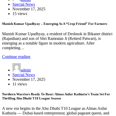
Special News
November 17, 2025
15 views
Manish Kumar Upadhyay – Emerging As A “Crop Friend” For Farmers
Manish Kumar Upadhyay, a resident of Deshnok in Bikaner district
(Rajasthan) and son of Shri Ramratan Ji (Retired Patwari), is
emerging as a notable figure in modern agriculture. After
completing…
Continue reading
admin
Special News
November 17, 2025
11 views
Northern Warriors Ready To Roar: Almas Anfar Kathuria’s Team Set For
Thrilling Abu Dhabi T10 League Season
A new era begins in the Abu Dhabi T10 League as Almas Anfar
Kathuria — Dubai-based entrepreneur, global pageant queen, and