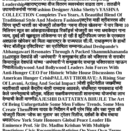
Leadership
महाराष्ट्राच्या वीज वितरण व्यवस्थेवर वाढता ताण : तातडीने
उपाययोजनांची गरज
Fashion Designer Aisha Shetty’s YASHNA
COLLECTION Completes Two Years, A Beautiful Blend Of
Traditional Style And Modern Fashion
एक्ट्रेस माही श्रीवास्तव और
सिंगर सृष्टी भारती का भोजपुरी लोकगीत ‘गवना वीएस खेलवना’ ने पार किया 10
मिलियन व्यूज का आंकड़ा
वर्ल्डवाइड रिकॉर्ड्स भोजपुरी का नया धमाकेदार गाना
जल्द, दुबई की खूबसूरत लोकेशन्स पर हो रही है शूटिंग
फिल्म जगत के प्रख्यात
अशफ़ाक खोपेकर को मिला महाराष्ट्र के राज्यपाल सी.पी. राधाकृष्णन के हाथों
‘बेस्ट बॉलीवुड एक्टिविस्ट’ का प्रतिष्ठित सम्मान
Rahul Deshpande’s
Abhangawari Resonates Through A Packed Shanmukhananda
Hall
राहुल देशपांडे की ‘अभंगवारी’ ने शन्मुखानंद हॉल को भक्तिरस से सराबोर
किया
राहुल देशपांडे यांच्या ‘अभंगवारी’ने शन्मुखानंद सभागृह भक्तिरसात न्हाऊन
निघाले
Hollywood And Bollywood Leaders Join Forces With
Anti-Hunger CEO For Historic White House Discussions On
American Hunger Crisis
PALLAVI THORAVE: A Rising Star
Of Lavani, Acting And Social Impact !
मोशी दुर्घटनेतील जखमींच्या
मदतीसाठी धावले केंद्रीय मंत्री रामदास आठवले; संघमित्रा गायकवाड यांनी
केले जननेतृत्वाचे कौतुक, महिला सक्षमीकरणासाठी शासनाच्या योजनांचा लाभ
देण्याची केली मागणी
RAJESHH DATTATRYA BHUJLE The Art
Of Being Unforgettable Some Men Follow Trends. Some Men
Create Them
विजय यादव के निर्देशन में बनी प्रेम सिंह और रक्षा गुप्ता की
भोजपुरी फिल्म ‘जोरू का गुलाम’ का ट्रेलर रिलीज, दर्शकों के बीच मचाया
धमाल
New York State Honours Global Peace Leader His
Eminence Prof. Sir Dr. Madhu Krishan With Multiple
Prestigious Civic Recognitions
Retiring On Your Own Terms