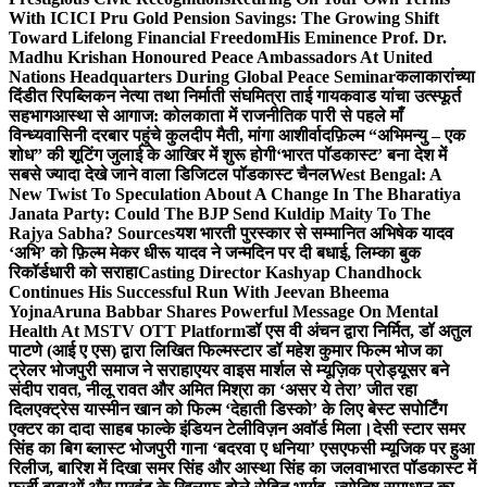
With ICICI Pru Gold Pension Savings: The Growing Shift
Toward Lifelong Financial Freedom
His Eminence Prof. Dr.
Madhu Krishan Honoured Peace Ambassadors At United
Nations Headquarters During Global Peace Seminar
कलाकारांच्या
दिंडीत रिपब्लिकन नेत्या तथा निर्माती संघमित्रा ताई गायकवाड यांचा उत्स्फूर्त
सहभाग
आस्था से आगाज: कोलकाता में राजनीतिक पारी से पहले माँ
विन्ध्यवासिनी दरबार पहुंचे कुलदीप मैती, मांगा आशीर्वाद
फ़िल्म “अभिमन्यु – एक
शोध” की शूटिंग जुलाई के आखिर में शुरू होगी
‘भारत पॉडकास्ट’ बना देश में
सबसे ज्यादा देखे जाने वाला डिजिटल पॉडकास्ट चैनल
West Bengal: A
New Twist To Speculation About A Change In The Bharatiya
Janata Party: Could The BJP Send Kuldip Maity To The
Rajya Sabha? Sources
यश भारती पुरस्कार से सम्मानित अभिषेक यादव
‘अभि’ को फ़िल्म मेकर धीरू यादव ने जन्मदिन पर दी बधाई, लिम्का बुक
रिकॉर्डधारी को सराहा
Casting Director Kashyap Chandhock
Continues His Successful Run With Jeevan Bheema
Yojna
Aruna Babbar Shares Powerful Message On Mental
Health At MSTV OTT Platform
डॉ एस वी अंचन द्वारा निर्मित, डॉ अतुल
पाटणे (आई ए एस) द्वारा लिखित फिल्मस्टार डॉ महेश कुमार फिल्म भोज का
ट्रेलर भोजपुरी समाज ने सराहा
एयर वाइस मार्शल से म्यूज़िक प्रोड्यूसर बने
संदीप रावत, नीलू रावत और अमित मिश्रा का ‘असर ये तेरा’ जीत रहा
दिल
एक्ट्रेस यास्मीन खान को फिल्म ‘देहाती डिस्को’ के लिए बेस्ट सपोर्टिंग
एक्टर का दादा साहब फाल्के इंडियन टेलीविज़न अवॉर्ड मिला।
देसी स्टार समर
सिंह का बिग ब्लास्ट भोजपुरी गाना ‘बदरवा ए धनिया’ एसएफसी म्यूजिक पर हुआ
रिलीज, बारिश में दिखा समर सिंह और आस्था सिंह का जलवा
भारत पॉडकास्ट में