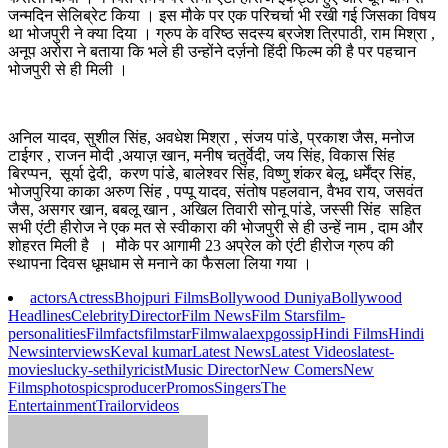
जन्मदिन सेलिब्रेट किया । इस मौके पर एक परिचर्चा भी रखी गई जिसका विषय
था भोजपुरी ने क्या दिया । ग्रुप के वरिष्ठ सदस्य ब्रजेश त्रिपाठी, राम मिश्रा ,
अनूप अरोरा ने बताया कि भले ही उन्होंने दर्ज़नो हिंदी फिल्म की है पर पहचान
भोजपुरी से ही मिली ।
अनिल यादव, सुशील सिंह, अवधेश मिश्रा , संजय पांडे, प्रकाश जैस, मनोज
टाईगर , राजन मोदी ,अयाज़ खान, मनीष चतुर्वेदी, जय सिंह, विकास सिंह
बिरप्पन, सूर्या द्वेदी, करण पांडे, बालेश्वर सिंह, विष्णु शंकर बेलू, धर्मेंद्र सिंह,
भोजपुरिया काका अरुण सिंह , पप्पू यादव, संतोष पहलवान, वैभव राय, जसवंत
जैस, असगर खान, बबलू खान , अखिल तिवारी सोनू पांडे, जस्सी सिंह सहित
सभी एंटी हीरोज ने एक मत से स्वीकारा की भोजपुरी से ही उन्हें नाम , दाम और
शोहरत मिली है । मौके पर आगामी 23 अप्रेल को एंटी हीरोज ग्रुप की
स्थापना दिवस धूमधाम से मनाने का फैसला लिया गया ।
actors
Actress
Bhojpuri Films
Bollywood Duniya
Bollywood
Headlines
Celebrity
Director
Film News
Film Stars
film-
personalities
Filmfacts
filmstar
Filmwalaexp
gossip
Hindi Films
Hindi
News
interviews
Keval kumar
Latest News
Latest Videos
latest-
movies
lucky-sethi
lyricist
Music Director
New Comers
New
Films
photos
pics
producer
Promos
Singers
The
Entertainment
Trailor
videos