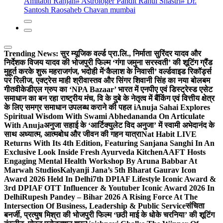
Amitabh Ranjan
# Astrologer Pandit Rahul Shastri
# Dr.
Santosh Raosaheb Chavan mumbai
Trending News:
सुर म्यूजिक वर्ल्ड प्रा.लि., निर्माता सुरिंदर यादव और
निर्देशक विजय यादव की भोजपुरी फिल्म ‘गंगा जमुना सरस्वती’ की शूटिंग ग्रैंड
मुहूर्त करके शुरू महराजगंज, भदोही में
‘कैलाश के निवासी’ वर्ल्डवाइड रिकॉर्ड्स
पर रिलीज, एक्ट्रेस माही श्रीवास्तव और सिंगर शिवानी सिंह का नया बोलबम
गीत
वीकेडीएल ग्रुप का ‘NPA Bazaar’ भारत में एनपीए एवं डिस्ट्रेस्ड एसेट
समाधान का बन रहा राष्ट्रीय मंच, वि के दुबे के नेतृत्व में बैंकिंग एवं वित्तीय क्षेत्र
के लिए समग्र समाधान उपलब्ध कराने की पहल i
Anuja Sahai Explores
Spiritual Wisdom With Swami Abhedananda On Articulate
With Anuja
अनुजा सहाई के ‘आर्टिक्युलेट विद अनुजा’ में स्वामी अभेदानंद के
साथ अध्यात्म, आत्मबोध और जीवन की गहन यात्रा
Nat Habit LIVE
Returns With Its 4th Edition, Featuring Sanjana Sanghi In An
Exclusive Look Inside Fresh Ayurveda Kitchen
AAFT Hosts
Engaging Mental Health Workshop By Aruna Babbar At
Marwah Studios
Kalyanji Jana’s 5th Bharat Gaurav Icon
Award 2026 Held In Delhi
7th DPIAF Lifestyle Iconic Award &
3rd DPIAF OTT Influencer & Youtuber Iconic Award 2026 In
Delhi
Rupesh Pandey – Bihar 2026 A Rising Force At The
Intersection Of Business, Leadership & Public Service
संचिता
बनर्जी, प्रत्युष मिश्रा की भोजपुरी फिल्म ‘छठी माई के धोके चरनिया’ की शूटिंग