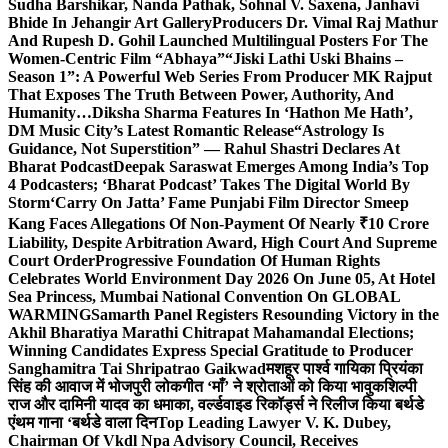
Sudha Barshikar, Nanda Pathak, Sohnal V. Saxena, Janhavi
Bhide In Jehangir Art Gallery
Producers Dr. Vimal Raj Mathur
And Rupesh D. Gohil Launched Multilingual Posters For The
Women-Centric Film “Abhaya”
“Jiski Lathi Uski Bhains –
Season 1”: A Powerful Web Series From Producer MK Rajput
That Exposes The Truth Between Power, Authority, And
Humanity…
Diksha Sharma Features In ‘Hathon Me Hath’,
DM Music City’s Latest Romantic Release
“Astrology Is
Guidance, Not Superstition” — Rahul Shastri Declares At
Bharat Podcast
Deepak Saraswat Emerges Among India’s Top
4 Podcasters; ‘Bharat Podcast’ Takes The Digital World By
Storm
‘Carry On Jatta’ Fame Punjabi Film Director Smeep
Kang Faces Allegations Of Non-Payment Of Nearly ₹10 Crore
Liability, Despite Arbitration Award, High Court And Supreme
Court Order
Progressive Foundation Of Human Rights
Celebrates World Environment Day 2026 On June 05, At Hotel
Sea Princess, Mumbai National Convention On GLOBAL
WARMING
Samarth Panel Registers Resounding Victory in the
Akhil Bharatiya Marathi Chitrapat Mahamandal Elections;
Winning Candidates Express Special Gratitude to Producer
Sanghamitra Tai Shripatrao Gaikwad
मशहूर पार्श्व गायिका प्रियंका
सिंह की आवाज में भोजपुरी लोकगीत ‘माँ’ ने श्रोताओं को किया भावुक
शिल्पी
राज और दामिनी यादव का धमाका, वर्ल्डवाइड रिकॉर्ड्स ने रिलीज किया बर्थडे
एंथम गाना ‘बर्थडे वाला दिन
Top Leading Lawyer V. K. Dubey,
Chairman Of Vkdl Npa Advisory Council, Receives