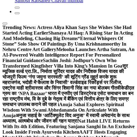
Santosh Raosaheb Chavan mumbai
Trending News:
Actress Aliya Khan Says She Wishes She Had
Started Acting Earlier
Shanaya Al Haq: A Rising Star In Acting
And Modeling, Chasing Big Dreams
“Eternal Whispers Of
Stone” Solo Show Of Paintings By Uma Krishnamoorthy In
Nehru Centre Art Gallery
Melooha Launches Artha Sutram, An
AI-Powered Wealth Intelligence Report For Personalized
Financial Guidance
Sachiin Joshi: Jodhpur’s Own Who
Transformed Kingfisher Villa Into King’s Mansion In Goa
सुर
म्यूजिक वर्ल्ड प्रा.लि., निर्माता सुरिंदर यादव और निर्देशक विजय यादव की
भोजपुरी फिल्म ‘गंगा जमुना सरस्वती’ की शूटिंग ग्रैंड मुहूर्त करके शुरू
महराजगंज, भदोही में
‘कैलाश के निवासी’ वर्ल्डवाइड रिकॉर्ड्स पर रिलीज,
एक्ट्रेस माही श्रीवास्तव और सिंगर शिवानी सिंह का नया बोलबम गीत
वीकेडीएल
ग्रुप का ‘NPA Bazaar’ भारत में एनपीए एवं डिस्ट्रेस्ड एसेट समाधान का बन
रहा राष्ट्रीय मंच, वि के दुबे के नेतृत्व में बैंकिंग एवं वित्तीय क्षेत्र के लिए समग्र
समाधान उपलब्ध कराने की पहल i
Anuja Sahai Explores Spiritual
Wisdom With Swami Abhedananda On Articulate With
Anuja
अनुजा सहाई के ‘आर्टिक्युलेट विद अनुजा’ में स्वामी अभेदानंद के साथ
अध्यात्म, आत्मबोध और जीवन की गहन यात्रा
Nat Habit LIVE Returns
With Its 4th Edition, Featuring Sanjana Sanghi In An Exclusive
Look Inside Fresh Ayurveda Kitchen
AAFT Hosts Engaging