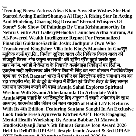
Skip
to
Trending News:
Actress Aliya Khan Says She Wishes She Had
content
Started Acting Earlier
Shanaya Al Haq: A Rising Star In Acting
And Modeling, Chasing Big Dreams
“Eternal Whispers Of
Stone” Solo Show Of Paintings By Uma Krishnamoorthy In
Nehru Centre Art Gallery
Melooha Launches Artha Sutram, An
AI-Powered Wealth Intelligence Report For Personalized
Financial Guidance
Sachiin Joshi: Jodhpur’s Own Who
Transformed Kingfisher Villa Into King’s Mansion In Goa
सुर
म्यूजिक वर्ल्ड प्रा.लि., निर्माता सुरिंदर यादव और निर्देशक विजय यादव की
भोजपुरी फिल्म ‘गंगा जमुना सरस्वती’ की शूटिंग ग्रैंड मुहूर्त करके शुरू
महराजगंज, भदोही में
‘कैलाश के निवासी’ वर्ल्डवाइड रिकॉर्ड्स पर रिलीज,
एक्ट्रेस माही श्रीवास्तव और सिंगर शिवानी सिंह का नया बोलबम गीत
वीकेडीएल
ग्रुप का ‘NPA Bazaar’ भारत में एनपीए एवं डिस्ट्रेस्ड एसेट समाधान का बन
रहा राष्ट्रीय मंच, वि के दुबे के नेतृत्व में बैंकिंग एवं वित्तीय क्षेत्र के लिए समग्र
समाधान उपलब्ध कराने की पहल i
Anuja Sahai Explores Spiritual
Wisdom With Swami Abhedananda On Articulate With
Anuja
अनुजा सहाई के ‘आर्टिक्युलेट विद अनुजा’ में स्वामी अभेदानंद के साथ
अध्यात्म, आत्मबोध और जीवन की गहन यात्रा
Nat Habit LIVE Returns
With Its 4th Edition, Featuring Sanjana Sanghi In An Exclusive
Look Inside Fresh Ayurveda Kitchen
AAFT Hosts Engaging
Mental Health Workshop By Aruna Babbar At Marwah
Studios
Kalyanji Jana’s 5th Bharat Gaurav Icon Award 2026
Held In Delhi
7th DPIAF Lifestyle Iconic Award & 3rd DPIAF