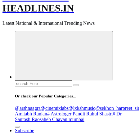
HEADLINES.IN
Latest National & International Trending News
Search
for:
Or check our Popular Categories...
@arshnaagra
@cinemixlabs
@lxkshmusic
@sekhon_harpreet_si
Amitabh Ranjan
# Astrologer Pandit Rahul Shastri
# Dr.
Santosh Raosaheb Chavan mumbai
Subscribe