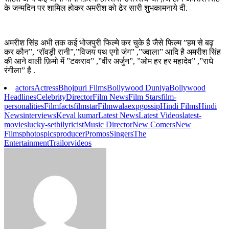
के जन्मदिन पर शामिल होकर अमरीश को ढेर सारी शुभकामनाये दी.
अमरीश सिंह अभी तक कई भोजपुरी फिल्मे कर चुके है जैसे फिल्म ”हम से बढ़
कर कौन”, ‘रॉवड़ी रानी”,”विजय पथ एगो जंग” ,”ज्वाला” आदि है अमरीश सिंह
की आने वाली फ़िमो में ”टकराव” ,”वीर अर्जुन”, ”ओम हर हर महादेव” ,”राधे
रंगीला” है .
actors
Actress
Bhojpuri Films
Bollywood Duniya
Bollywood
Headlines
Celebrity
Director
Film News
Film Stars
film-
personalities
Filmfacts
filmstar
Filmwalaexp
gossip
Hindi Films
Hindi
News
interviews
Keval kumar
Latest News
Latest Videos
latest-
movies
lucky-sethi
lyricist
Music Director
New Comers
New
Films
photos
pics
producer
Promos
Singers
The
Entertainment
Trailor
videos