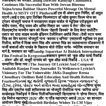
रिकॉर्डधारी को सराहा
Casting Director Kashyap Chandhock
Continues His Successful Run With Jeevan Bheema
Yojna
Aruna Babbar Shares Powerful Message On Mental
Health At MSTV OTT Platform
डॉ एस वी अंचन द्वारा निर्मित, डॉ अतुल
पाटणे (आई ए एस) द्वारा लिखित फिल्मस्टार डॉ महेश कुमार फिल्म भोज का
ट्रेलर भोजपुरी समाज ने सराहा
एयर वाइस मार्शल से म्यूज़िक प्रोड्यूसर बने
संदीप रावत, नीलू रावत और अमित मिश्रा का ‘असर ये तेरा’ जीत रहा
दिल
एक्ट्रेस यास्मीन खान को फिल्म ‘देहाती डिस्को’ के लिए बेस्ट सपोर्टिंग
एक्टर का दादा साहब फाल्के इंडियन टेलीविज़न अवॉर्ड मिला।
देसी स्टार समर
सिंह का बिग ब्लास्ट भोजपुरी गाना ‘बदरवा ए धनिया’ एसएफसी म्यूजिक पर हुआ
रिलीज, बारिश में दिखा समर सिंह और आस्था सिंह का जलवा
भारत पॉडकास्ट में
फर्जी बाबाओं और पाखंड के खिलाफ बोले रोहित भार्गव- ज्योतिष समाधान का
मार्ग है, चमत्कार का नहीं
Sandip Soparrkar At Bishkek International
Film Festival In Kyrgyzstan
बख्तवार कृष्णन को ‘बुक ऑफ़ वर्ल्ड रिकॉर्ड
– लंदन’ और डॉ. माधुरी पानमंद को ‘बुक ऑफ़ वर्ल्ड रिकॉर्ड – USA’ से
सम्मानित किया गया।
The Journey Of Lyricist And Composer
Amitabh Ranjan From Journalist To Welknown Lyricist
A
Visionary For The Vulnerable: J&Ks Daughter Reena
Choudhary Outlines Bold Education And Health Reform
Fearless
લંડનમાં શૂટ થયેલી ગુજરાતી ફિલ્મ “લાયક નાલાયક”નું
ટીઝર, ટ્રેલર, પોસ્ટર અને સંગીત ભવ્ય સમારોહમાં લોન્ચ
सिंगर सुगम
सिंह और एक्ट्रेस माही श्रीवास्तव का भोजपुरी रोमांटिक गाना ‘करिया धागा’
वर्ल्डवाइड रिकॉर्ड्स ने किया रिलीज
निलायश्री क्रिएशन्स ने ‘होप्स मिस्टर, मिस
एंड मिसेज महाराष्ट्र 2026’ और ‘द ग्रैंड महाराष्ट्र अवार्ड 2026’ का शानदार
आयोजन किया मुंबई:
Heartfelt Birthday Wishes To CM Vijay