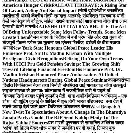
American Hunger Crisis
PALLAVI THORAVE: A Rising Star
Of Lavani, Acting And Social Impact !
मोशी दुर्घटनेतील जखमींच्या
मदतीसाठी धावले केंद्रीय मंत्री रामदास आठवले; संघमित्रा गायकवाड यांनी
केले जननेतृत्वाचे कौतुक, महिला सक्षमीकरणासाठी शासनाच्या योजनांचा लाभ
देण्याची केली मागणी
RAJESHH DATTATRYA BHUJLE The Art
Of Being Unforgettable Some Men Follow Trends. Some Men
Create Them
विजय यादव के निर्देशन में बनी प्रेम सिंह और रक्षा गुप्ता की
भोजपुरी फिल्म ‘जोरू का गुलाम’ का ट्रेलर रिलीज, दर्शकों के बीच मचाया
धमाल
New York State Honours Global Peace Leader His
Eminence Prof. Sir Dr. Madhu Krishan With Multiple
Prestigious Civic Recognitions
Retiring On Your Own Terms
With ICICI Pru Gold Pension Savings: The Growing Shift
Toward Lifelong Financial Freedom
His Eminence Prof. Dr.
Madhu Krishan Honoured Peace Ambassadors At United
Nations Headquarters During Global Peace Seminar
कलाकारांच्या
दिंडीत रिपब्लिकन नेत्या तथा निर्माती संघमित्रा ताई गायकवाड यांचा उत्स्फूर्त
सहभाग
आस्था से आगाज: कोलकाता में राजनीतिक पारी से पहले माँ
विन्ध्यवासिनी दरबार पहुंचे कुलदीप मैती, मांगा आशीर्वाद
फ़िल्म “अभिमन्यु – एक
शोध” की शूटिंग जुलाई के आखिर में शुरू होगी
‘भारत पॉडकास्ट’ बना देश में
सबसे ज्यादा देखे जाने वाला डिजिटल पॉडकास्ट चैनल
West Bengal: A
New Twist To Speculation About A Change In The Bharatiya
Janata Party: Could The BJP Send Kuldip Maity To The
Rajya Sabha? Sources
यश भारती पुरस्कार से सम्मानित अभिषेक यादव
‘अभि’ को फ़िल्म मेकर धीरू यादव ने जन्मदिन पर दी बधाई, लिम्का बुक