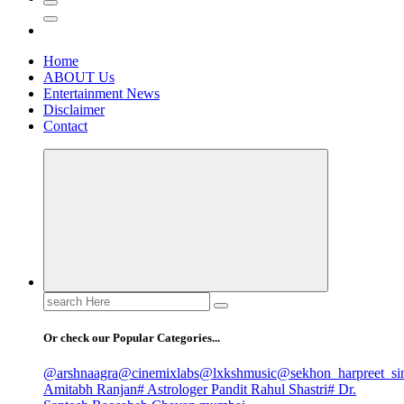
Home
ABOUT Us
Entertainment News
Disclaimer
Contact
Search
for:
Or check our Popular Categories...
@arshnaagra
@cinemixlabs
@lxkshmusic
@sekhon_harpreet_si
Amitabh Ranjan
# Astrologer Pandit Rahul Shastri
# Dr.