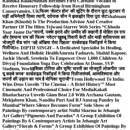
Radhika Balakrishnan Becomes First Carnatic Vocalist to
Receive Honorary Fellowship from Royal Birmingham
Conservatoire, UK
फिल्म ‘शेल्टर होम’ की शूटिंग के दौरान फूट-फूटकर रो
पड़ीं अभिनेत्री दिव्या त्यागी, दर्दनाक सीन ने झकझोर दिया पूरा सेट
Shabnam
Khan (Khushi) Is The Production Advisor And Creative
Partner Of The Hiten Tejwani-Starrer Web Series “Chhodo
Yaar Jaane Do”
सपनों, पक्के इरादे और उम्मीद की कहानी है मोहित एम राय
और ऐश्याना राय की फिल्म ‘स्वेटर’
खुशबू तिवारी केटी और माही श्रीवास्तव का
भोजपुरी सैड सांग ‘उहे अंखिया रोवा दिहला’ वर्ल्डवाइड रिकॉर्ड्स ने किया
रिलीज
Dr. DIPTII SINGH – A Dedicated Specialist In Healing,
Wellness And Holistic Health
Amruta Fadnavis, Shahid Kapoor,
Jackie Shroff, Sreeleela To Empower Over 1,000 Children At
Divyaj Foundation Yoga Day Celebration At Dome, SVP
Stadium, Worli
इशिका टोरिया और सृष्टि भारती का भोजपुरी लोकगीत ‘लव
यू कहबे करब’ वर्ल्डवाइड रिकॉर्ड्स ने किया रिलीज
संघर्ष, आत्मविश्वास और
सपनों की उड़ान का नाम है मोनिका सुराजी
“From Hollywood To India:
Wins Deus Unveils ‘The Cinema – A Brief History’” Most
Cinematic And Professional Choice For Media
Kakali
Bhattacharya Unveils Glam Beat 2.0 With Archana Gautam,
Mehjabeen Khan, Nandita Puri And RJ Anurag Pandey In
Mumbai
“Where Silence Becomes Form” Solo Show of
Paintings By contemporary artist Nidhi Sharma in Jehangir
Art Gallery
“Pigments And Paradox” A Group Exhibition Of
Paintings By 6 Contemporary Artists In Jehangir Art
Gallery
“Florals & Forms” A Group Exhibition Of Paintings By