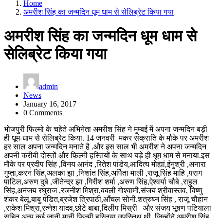
Home
अमरीश सिंह का जन्मदिन धूम धाम से सेलिब्रेट किया गया
अमरीश सिंह का जन्मदिन धूम धाम से
सेलिब्रेट किया गया
admin
News
January 16, 2017
0 Comments
भोजपुरी फिल्मो के चहेते अभिनेता अमरीश सिंह ने मुम्बई में अपना जन्मदिन बड़ी
ही धूम-धाम से सेलिब्रेट किया. 14 जनवरी मकर संक्राति के मौके पर अमरीश
हर साल अपना जन्मदिन मनाते है .और इस साल भी अमरीश ने अपना जन्मदिन
अपनी करीबी दोस्तों और फ़िल्मी हस्तियों के साथ बड़े ही धूम धाम से मनाया.इस
मौके पर प्रदीप सिंह ,विनय आनंद ,रितेश पांडेय,आदित्य मोह्यां,ईनुश्री ,अनारा
गुप्ता,करन सिंह,अलका झा ,निशांत सिंह,अर्पिता माली ,राजू सिंह माहि ,पराग
पाटिल,अरुण दुबे ,जीतेन्द्र झा ,गिरीश शर्मा ,अरुण सिंह,ऐश्वर्या चौबे ,राहुल
सिंह,अनंजय रघुराज ,रजनीश मिश्रा,बबली गोश्वामी,संजय श्रीवास्तव, विष्णु
शंकर बेलू,बाबु पंडित,ब्रजेश त्रिपाठी,आँचल सोनी.शत्रुघ्न सिंह , राजू चौहान
,राकेश मिश्रा,रत्नेश यादव,छोटे बाबा,दिलीप मिस्री और संजय भूषण पटियाला
सहित अन्य कई जानी मानी फ़िल्मी हस्तिया उपस्तिथ थी ,जिन्होंने अमरीश सिंह