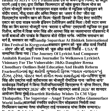
Health At MSTV OTT Platform
डॉ एस वी अंचन द्वारा निर्मित, डॉ अतुल
पाटणे (आई ए एस) द्वारा लिखित फिल्मस्टार डॉ महेश कुमार फिल्म भोज का
ट्रेलर भोजपुरी समाज ने सराहा
एयर वाइस मार्शल से म्यूज़िक प्रोड्यूसर बने
संदीप रावत, नीलू रावत और अमित मिश्रा का ‘असर ये तेरा’ जीत रहा
दिल
एक्ट्रेस यास्मीन खान को फिल्म ‘देहाती डिस्को’ के लिए बेस्ट सपोर्टिंग
एक्टर का दादा साहब फाल्के इंडियन टेलीविज़न अवॉर्ड मिला।
देसी स्टार समर
सिंह का बिग ब्लास्ट भोजपुरी गाना ‘बदरवा ए धनिया’ एसएफसी म्यूजिक पर हुआ
रिलीज, बारिश में दिखा समर सिंह और आस्था सिंह का जलवा
भारत पॉडकास्ट में
फर्जी बाबाओं और पाखंड के खिलाफ बोले रोहित भार्गव- ज्योतिष समाधान का
मार्ग है, चमत्कार का नहीं
Sandip Soparrkar At Bishkek International
Film Festival In Kyrgyzstan
बख्तवार कृष्णन को ‘बुक ऑफ़ वर्ल्ड रिकॉर्ड
– लंदन’ और डॉ. माधुरी पानमंद को ‘बुक ऑफ़ वर्ल्ड रिकॉर्ड – USA’ से
सम्मानित किया गया।
The Journey Of Lyricist And Composer
Amitabh Ranjan From Journalist To Welknown Lyricist
A
Visionary For The Vulnerable: J&Ks Daughter Reena
Choudhary Outlines Bold Education And Health Reform
Fearless
લંડનમાં શૂટ થયેલી ગુજરાતી ફિલ્મ “લાયક નાલાયક”નું
ટીઝર, ટ્રેલર, પોસ્ટર અને સંગીત ભવ્ય સમારોહમાં લોન્ચ
सिंगर सुगम
सिंह और एक्ट्रेस माही श्रीवास्तव का भोजपुरी रोमांटिक गाना ‘करिया धागा’
वर्ल्डवाइड रिकॉर्ड्स ने किया रिलीज
निलायश्री क्रिएशन्स ने ‘होप्स मिस्टर, मिस
एंड मिसेज महाराष्ट्र 2026’ और ‘द ग्रैंड महाराष्ट्र अवार्ड 2026’ का शानदार
आयोजन किया मुंबई:
Heartfelt Birthday Wishes To CM Vijay
Thalapathy, The Superstar – Angel Tetarbe (Miss Glamourface
World India)
बालगंधर्व रंगमंदिर वर्धापन दिन सोहळ्यात निर्माती तथा
रिपब्लिकन पक्षाच्या नेत्या संघमित्रा ताई गायकवाड यांचा विशेष सन्मान
Dr