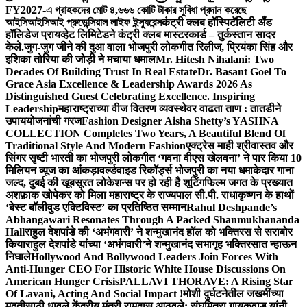
FY2027-এ গ্রাহকদের মোট ৪,৬৬৬ কোটি টাকার সুবিধা প্রদান করেছে
আইসিআইসিআই প্রুডেন্সিয়াল লাইফ ইন্স্যুরেন্স
कंट्री क्लब हॉस्पिटॅलिटी अँड
हॉलिडेज प्रायव्हेट लिमिटेडने कंट्री क्लब मास्टरकार्ड – तुर्कस्तान सादर
केले.
जुग-जुग जीने की दुआ वाला भोजपुरी लोकगीत रिलीज, प्रियंका सिंह और
इशिका तोरिया की जोड़ी ने मचाया धमाल
Mr. Hitesh Nihalani: Two
Decades Of Building Trust In Real Estate
Dr. Basant Goel To
Grace Asia Excellence & Leadership Awards 2026 As
Distinguished Guest Celebrating Excellence. Inspiring
Leadership
महाराष्ट्राच्या वीज वितरण व्यवस्थेवर वाढता ताण : तातडीने
उपाययोजनांची गरज
Fashion Designer Aisha Shetty’s YASHNA
COLLECTION Completes Two Years, A Beautiful Blend Of
Traditional Style And Modern Fashion
एक्ट्रेस माही श्रीवास्तव और
सिंगर सृष्टी भारती का भोजपुरी लोकगीत ‘गवना वीएस खेलवना’ ने पार किया 10
मिलियन व्यूज का आंकड़ा
वर्ल्डवाइड रिकॉर्ड्स भोजपुरी का नया धमाकेदार गाना
जल्द, दुबई की खूबसूरत लोकेशन्स पर हो रही है शूटिंग
फिल्म जगत के प्रख्यात
अशफ़ाक खोपेकर को मिला महाराष्ट्र के राज्यपाल सी.पी. राधाकृष्णन के हाथों
‘बेस्ट बॉलीवुड एक्टिविस्ट’ का प्रतिष्ठित सम्मान
Rahul Deshpande’s
Abhangawari Resonates Through A Packed Shanmukhananda
Hall
राहुल देशपांडे की ‘अभंगवारी’ ने शन्मुखानंद हॉल को भक्तिरस से सराबोर
किया
राहुल देशपांडे यांच्या ‘अभंगवारी’ने शन्मुखानंद सभागृह भक्तिरसात न्हाऊन
निघाले
Hollywood And Bollywood Leaders Join Forces With
Anti-Hunger CEO For Historic White House Discussions On
American Hunger Crisis
PALLAVI THORAVE: A Rising Star
Of Lavani, Acting And Social Impact !
मोशी दुर्घटनेतील जखमींच्या
मदतीसाठी धावले केंद्रीय मंत्री रामदास आठवले; संघमित्रा गायकवाड यांनी