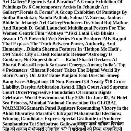
Art Gallery
“Pigments And Paradox” A Group Exhibition Of
Paintings By 6 Contemporary Artists In Jehangir Art
Gallery
“Florals & Forms” A Group Exhibition Of Paintings By
Sudha Barshikar, Nanda Pathak, Sohnal V. Saxena, Janhavi
Bhide In Jehangir Art Gallery
Producers Dr. Vimal Raj Mathur
And Rupesh D. Gohil Launched Multilingual Posters For The
Women-Centric Film “Abhaya”
“Jiski Lathi Uski Bhains –
Season 1”: A Powerful Web Series From Producer MK Rajput
That Exposes The Truth Between Power, Authority, And
Humanity…
Diksha Sharma Features In ‘Hathon Me Hath’,
DM Music City’s Latest Romantic Release
“Astrology Is
Guidance, Not Superstition” — Rahul Shastri Declares At
Bharat Podcast
Deepak Saraswat Emerges Among India’s Top
4 Podcasters; ‘Bharat Podcast’ Takes The Digital World By
Storm
‘Carry On Jatta’ Fame Punjabi Film Director Smeep
Kang Faces Allegations Of Non-Payment Of Nearly ₹10 Crore
Liability, Despite Arbitration Award, High Court And Supreme
Court Order
Progressive Foundation Of Human Rights
Celebrates World Environment Day 2026 On June 05, At Hotel
Sea Princess, Mumbai National Convention On GLOBAL
WARMING
Samarth Panel Registers Resounding Victory in the
Akhil Bharatiya Marathi Chitrapat Mahamandal Elections;
Winning Candidates Express Special Gratitude to Producer
Sanghamitra Tai Shripatrao Gaikwad
मशहूर पार्श्व गायिका प्रियंका
सिंह की आवाज में भोजपुरी लोकगीत ‘माँ’ ने श्रोताओं को किया भावुक
शिल्पी