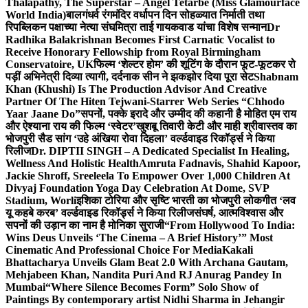
Thalapathy, The Superstar – Angel Tetarbe (Miss Glamourface
World India)
बालगंधर्व रंगमंदिर वर्धापन दिन सोहळ्यात निर्माती तथा
रिपब्लिकन पक्षाच्या नेत्या संघमित्रा ताई गायकवाड यांचा विशेष सन्मान
Dr
Radhika Balakrishnan Becomes First Carnatic Vocalist to
Receive Honorary Fellowship from Royal Birmingham
Conservatoire, UK
फिल्म ‘शेल्टर होम’ की शूटिंग के दौरान फूट-फूटकर रो
पड़ीं अभिनेत्री दिव्या त्यागी, दर्दनाक सीन ने झकझोर दिया पूरा सेट
Shabnam
Khan (Khushi) Is The Production Advisor And Creative
Partner Of The Hiten Tejwani-Starrer Web Series “Chhodo
Yaar Jaane Do”
सपनों, पक्के इरादे और उम्मीद की कहानी है मोहित एम राय
और ऐश्याना राय की फिल्म ‘स्वेटर’
खुशबू तिवारी केटी और माही श्रीवास्तव का
भोजपुरी सैड सांग ‘उहे अंखिया रोवा दिहला’ वर्ल्डवाइड रिकॉर्ड्स ने किया
रिलीज
Dr. DIPTII SINGH – A Dedicated Specialist In Healing,
Wellness And Holistic Health
Amruta Fadnavis, Shahid Kapoor,
Jackie Shroff, Sreeleela To Empower Over 1,000 Children At
Divyaj Foundation Yoga Day Celebration At Dome, SVP
Stadium, Worli
इशिका टोरिया और सृष्टि भारती का भोजपुरी लोकगीत ‘लव
यू कहबे करब’ वर्ल्डवाइड रिकॉर्ड्स ने किया रिलीज
संघर्ष, आत्मविश्वास और
सपनों की उड़ान का नाम है मोनिका सुराजी
“From Hollywood To India:
Wins Deus Unveils ‘The Cinema – A Brief History’” Most
Cinematic And Professional Choice For Media
Kakali
Bhattacharya Unveils Glam Beat 2.0 With Archana Gautam,
Mehjabeen Khan, Nandita Puri And RJ Anurag Pandey In
Mumbai
“Where Silence Becomes Form” Solo Show of
Paintings By contemporary artist Nidhi Sharma in Jehangir