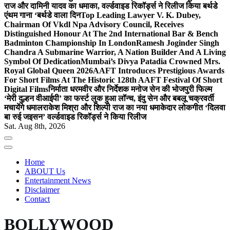
राज और दामिनी यादव का धमाका, वर्ल्डवाइड रिकॉर्ड्स ने रिलीज किया बर्थडे
एंथम गाना ‘बर्थडे वाला दिन
Top Leading Lawyer V. K. Dubey,
Chairman Of Vkdl Npa Advisory Council, Receives
Distinguished Honour At The 2nd International Bar & Bench
Badminton Championship In London
Ramesh Joginder Singh
Chandra A Submarine Warrior, A Nation Builder And A Living
Symbol Of Dedication
Mumbai’s Divya Patadia Crowned Mrs.
Royal Global Queen 2026
AAFT Introduces Prestigious Awards
For Short Films At The Historic 128th AAFT Festival Of Short
Digital Films
निर्माता धरमवीर और निर्देशक मनोज सेन की भोजपुरी फिल्म
‘मेरी दुल्हन वीआईपी’ का फर्स्ट लुक हुआ लॉन्च, इंदु सेन और बबलू चक्रवर्ती
मचायेंगे धमाल
राकेश मिश्रा और शिल्पी राज का नया धमाकेदार लोकगीत ‘दिलवा
बा रुई जइसन’ वर्ल्डवाइड रिकॉर्ड्स ने किया रिलीज
Sat. Aug 8th, 2026
Home
ABOUT Us
Entertainment News
Disclaimer
Contact
BOLLYWOOD