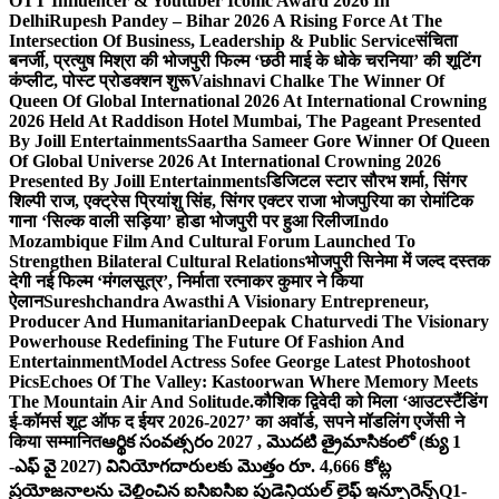
OTT Influencer & Youtuber Iconic Award 2026 In
Delhi
Rupesh Pandey – Bihar 2026 A Rising Force At The
Intersection Of Business, Leadership & Public Service
संचिता
बनर्जी, प्रत्युष मिश्रा की भोजपुरी फिल्म ‘छठी माई के धोके चरनिया’ की शूटिंग
कंप्लीट, पोस्ट प्रोडक्शन शुरू
Vaishnavi Chalke The Winner Of
Queen Of Global International 2026 At International Crowning
2026 Held At Raddison Hotel Mumbai, The Pageant Presented
By Joill Entertainments
Saartha Sameer Gore Winner Of Queen
Of Global Universe 2026 At International Crowning 2026
Presented By Joill Entertainments
डिजिटल स्टार सौरभ शर्मा, सिंगर
शिल्पी राज, एक्ट्रेस प्रियांशु सिंह, सिंगर एक्टर राजा भोजपुरिया का रोमांटिक
गाना ‘सिल्क वाली सड़िया’ होडा भोजपुरी पर हुआ रिलीज
Indo
Mozambique Film And Cultural Forum Launched To
Strengthen Bilateral Cultural Relations
भोजपुरी सिनेमा में जल्द दस्तक
देगी नई फिल्म ‘मंगलसूत्र’, निर्माता रत्नाकर कुमार ने किया
ऐलान
Sureshchandra Awasthi A Visionary Entrepreneur,
Producer And Humanitarian
Deepak Chaturvedi The Visionary
Powerhouse Redefining The Future Of Fashion And
Entertainment
Model Actress Sofee George Latest Photoshoot
Pics
Echoes Of The Valley: Kastoorwan Where Memory Meets
The Mountain Air And Solitude.
कौशिक द्विवेदी को मिला ‘आउटस्टैंडिंग
ई-कॉमर्स शूट ऑफ द ईयर 2026-2027’ का अवॉर्ड, सपने मॉडलिंग एजेंसी ने
किया सम्मानित
ఆర్థిక సంవత్సరం 2027 , మొదటి త్రైమాసికంలో (క్యు 1
-ఎఫ్ వై 2027) వినియోగదారులకు మొత్తం రూ. 4,666 కోట్ల
ప్రయోజనాలను చెల్లించిన ఐసిఐసిఐ ప్రుడెన్షియల్ లైఫ్ ఇన్సూరెన్స్
Q1-