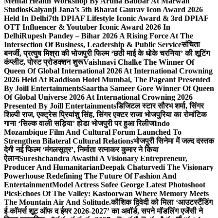
Mental Health Workshop By Aruna Babbar At Marwah
Studios
Kalyanji Jana’s 5th Bharat Gaurav Icon Award 2026
Held In Delhi
7th DPIAF Lifestyle Iconic Award & 3rd DPIAF
OTT Influencer & Youtuber Iconic Award 2026 In
Delhi
Rupesh Pandey – Bihar 2026 A Rising Force At The
Intersection Of Business, Leadership & Public Service
संचिता
बनर्जी, प्रत्युष मिश्रा की भोजपुरी फिल्म ‘छठी माई के धोके चरनिया’ की शूटिंग
कंप्लीट, पोस्ट प्रोडक्शन शुरू
Vaishnavi Chalke The Winner Of
Queen Of Global International 2026 At International Crowning
2026 Held At Raddison Hotel Mumbai, The Pageant Presented
By Joill Entertainments
Saartha Sameer Gore Winner Of Queen
Of Global Universe 2026 At International Crowning 2026
Presented By Joill Entertainments
डिजिटल स्टार सौरभ शर्मा, सिंगर
शिल्पी राज, एक्ट्रेस प्रियांशु सिंह, सिंगर एक्टर राजा भोजपुरिया का रोमांटिक
गाना ‘सिल्क वाली सड़िया’ होडा भोजपुरी पर हुआ रिलीज
Indo
Mozambique Film And Cultural Forum Launched To
Strengthen Bilateral Cultural Relations
भोजपुरी सिनेमा में जल्द दस्तक
देगी नई फिल्म ‘मंगलसूत्र’, निर्माता रत्नाकर कुमार ने किया
ऐलान
Sureshchandra Awasthi A Visionary Entrepreneur,
Producer And Humanitarian
Deepak Chaturvedi The Visionary
Powerhouse Redefining The Future Of Fashion And
Entertainment
Model Actress Sofee George Latest Photoshoot
Pics
Echoes Of The Valley: Kastoorwan Where Memory Meets
The Mountain Air And Solitude.
कौशिक द्विवेदी को मिला ‘आउटस्टैंडिंग
ई-कॉमर्स शूट ऑफ द ईयर 2026-2027’ का अवॉर्ड, सपने मॉडलिंग एजेंसी ने