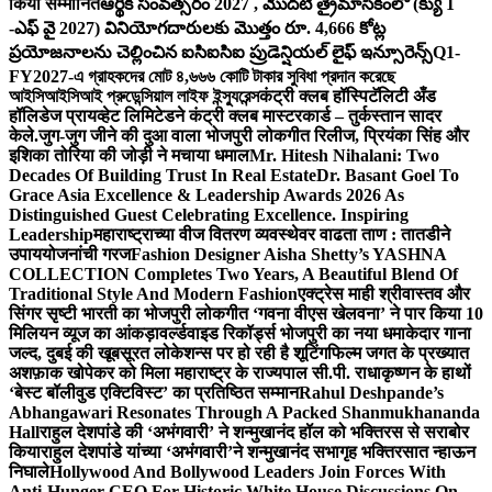
किया सम्मानित
ఆర్థిక సంవత్సరం 2027 , మొదటి త్రైమాసికంలో (క్యు 1
-ఎఫ్ వై 2027) వినియోగదారులకు మొత్తం రూ. 4,666 కోట్ల
ప్రయోజనాలను చెల్లించిన ఐసిఐసిఐ ప్రుడెన్షియల్ లైఫ్ ఇన్సూరెన్స్
Q1-
FY2027-এ গ্রাহকদের মোট ৪,৬৬৬ কোটি টাকার সুবিধা প্রদান করেছে
আইসিআইসিআই প্রুডেন্সিয়াল লাইফ ইন্স্যুরেন্স
कंट्री क्लब हॉस्पिटॅलिटी अँड
हॉलिडेज प्रायव्हेट लिमिटेडने कंट्री क्लब मास्टरकार्ड – तुर्कस्तान सादर
केले.
जुग-जुग जीने की दुआ वाला भोजपुरी लोकगीत रिलीज, प्रियंका सिंह और
इशिका तोरिया की जोड़ी ने मचाया धमाल
Mr. Hitesh Nihalani: Two
Decades Of Building Trust In Real Estate
Dr. Basant Goel To
Grace Asia Excellence & Leadership Awards 2026 As
Distinguished Guest Celebrating Excellence. Inspiring
Leadership
महाराष्ट्राच्या वीज वितरण व्यवस्थेवर वाढता ताण : तातडीने
उपाययोजनांची गरज
Fashion Designer Aisha Shetty’s YASHNA
COLLECTION Completes Two Years, A Beautiful Blend Of
Traditional Style And Modern Fashion
एक्ट्रेस माही श्रीवास्तव और
सिंगर सृष्टी भारती का भोजपुरी लोकगीत ‘गवना वीएस खेलवना’ ने पार किया 10
मिलियन व्यूज का आंकड़ा
वर्ल्डवाइड रिकॉर्ड्स भोजपुरी का नया धमाकेदार गाना
जल्द, दुबई की खूबसूरत लोकेशन्स पर हो रही है शूटिंग
फिल्म जगत के प्रख्यात
अशफ़ाक खोपेकर को मिला महाराष्ट्र के राज्यपाल सी.पी. राधाकृष्णन के हाथों
‘बेस्ट बॉलीवुड एक्टिविस्ट’ का प्रतिष्ठित सम्मान
Rahul Deshpande’s
Abhangawari Resonates Through A Packed Shanmukhananda
Hall
राहुल देशपांडे की ‘अभंगवारी’ ने शन्मुखानंद हॉल को भक्तिरस से सराबोर
किया
राहुल देशपांडे यांच्या ‘अभंगवारी’ने शन्मुखानंद सभागृह भक्तिरसात न्हाऊन
निघाले
Hollywood And Bollywood Leaders Join Forces With
Anti-Hunger CEO For Historic White House Discussions On