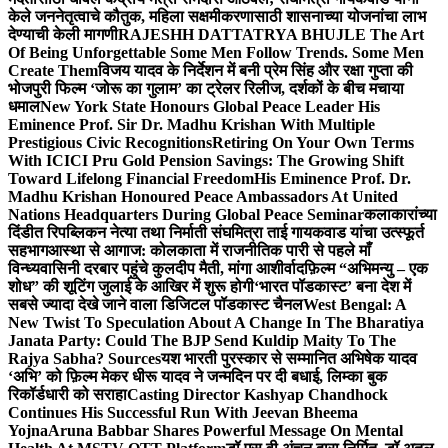
केले जननेतृत्वाचे कौतुक, महिला सक्षमीकरणासाठी शासनाच्या योजनांचा लाभ
देण्याची केली मागणी
RAJESHH DATTATRYA BHUJLE The Art
Of Being Unforgettable Some Men Follow Trends. Some Men
Create Them
विजय यादव के निर्देशन में बनी प्रेम सिंह और रक्षा गुप्ता की
भोजपुरी फिल्म ‘जोरू का गुलाम’ का ट्रेलर रिलीज, दर्शकों के बीच मचाया
धमाल
New York State Honours Global Peace Leader His
Eminence Prof. Sir Dr. Madhu Krishan With Multiple
Prestigious Civic Recognitions
Retiring On Your Own Terms
With ICICI Pru Gold Pension Savings: The Growing Shift
Toward Lifelong Financial Freedom
His Eminence Prof. Dr.
Madhu Krishan Honoured Peace Ambassadors At United
Nations Headquarters During Global Peace Seminar
कलाकारांच्या
दिंडीत रिपब्लिकन नेत्या तथा निर्माती संघमित्रा ताई गायकवाड यांचा उत्स्फूर्त
सहभाग
आस्था से आगाज: कोलकाता में राजनीतिक पारी से पहले माँ
विन्ध्यवासिनी दरबार पहुंचे कुलदीप मैती, मांगा आशीर्वाद
फ़िल्म “अभिमन्यु – एक
शोध” की शूटिंग जुलाई के आखिर में शुरू होगी
‘भारत पॉडकास्ट’ बना देश में
सबसे ज्यादा देखे जाने वाला डिजिटल पॉडकास्ट चैनल
West Bengal: A
New Twist To Speculation About A Change In The Bharatiya
Janata Party: Could The BJP Send Kuldip Maity To The
Rajya Sabha? Sources
यश भारती पुरस्कार से सम्मानित अभिषेक यादव
‘अभि’ को फ़िल्म मेकर धीरू यादव ने जन्मदिन पर दी बधाई, लिम्का बुक
रिकॉर्डधारी को सराहा
Casting Director Kashyap Chandhock
Continues His Successful Run With Jeevan Bheema
Yojna
Aruna Babbar Shares Powerful Message On Mental