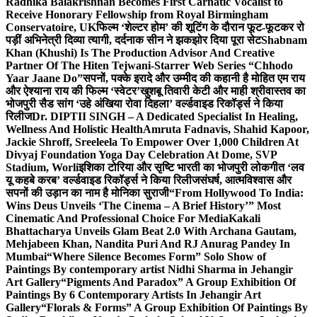
Radhika Balakrishnan Becomes First Carnatic Vocalist to
Receive Honorary Fellowship from Royal Birmingham
Conservatoire, UK
फिल्म ‘शेल्टर होम’ की शूटिंग के दौरान फूट-फूटकर रो
पड़ीं अभिनेत्री दिव्या त्यागी, दर्दनाक सीन ने झकझोर दिया पूरा सेट
Shabnam
Khan (Khushi) Is The Production Advisor And Creative
Partner Of The Hiten Tejwani-Starrer Web Series “Chhodo
Yaar Jaane Do”
सपनों, पक्के इरादे और उम्मीद की कहानी है मोहित एम राय
और ऐश्याना राय की फिल्म ‘स्वेटर’
खुशबू तिवारी केटी और माही श्रीवास्तव का
भोजपुरी सैड सांग ‘उहे अंखिया रोवा दिहला’ वर्ल्डवाइड रिकॉर्ड्स ने किया
रिलीज
Dr. DIPTII SINGH – A Dedicated Specialist In Healing,
Wellness And Holistic Health
Amruta Fadnavis, Shahid Kapoor,
Jackie Shroff, Sreeleela To Empower Over 1,000 Children At
Divyaj Foundation Yoga Day Celebration At Dome, SVP
Stadium, Worli
इशिका टोरिया और सृष्टि भारती का भोजपुरी लोकगीत ‘लव
यू कहबे करब’ वर्ल्डवाइड रिकॉर्ड्स ने किया रिलीज
संघर्ष, आत्मविश्वास और
सपनों की उड़ान का नाम है मोनिका सुराजी
“From Hollywood To India:
Wins Deus Unveils ‘The Cinema – A Brief History’” Most
Cinematic And Professional Choice For Media
Kakali
Bhattacharya Unveils Glam Beat 2.0 With Archana Gautam,
Mehjabeen Khan, Nandita Puri And RJ Anurag Pandey In
Mumbai
“Where Silence Becomes Form” Solo Show of
Paintings By contemporary artist Nidhi Sharma in Jehangir
Art Gallery
“Pigments And Paradox” A Group Exhibition Of
Paintings By 6 Contemporary Artists In Jehangir Art
Gallery
“Florals & Forms” A Group Exhibition Of Paintings By