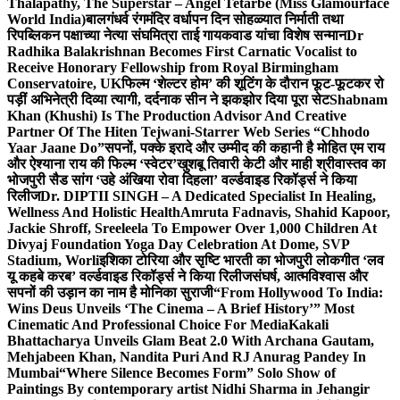
Thalapathy, The Superstar – Angel Tetarbe (Miss Glamourface
World India)
बालगंधर्व रंगमंदिर वर्धापन दिन सोहळ्यात निर्माती तथा
रिपब्लिकन पक्षाच्या नेत्या संघमित्रा ताई गायकवाड यांचा विशेष सन्मान
Dr
Radhika Balakrishnan Becomes First Carnatic Vocalist to
Receive Honorary Fellowship from Royal Birmingham
Conservatoire, UK
फिल्म ‘शेल्टर होम’ की शूटिंग के दौरान फूट-फूटकर रो
पड़ीं अभिनेत्री दिव्या त्यागी, दर्दनाक सीन ने झकझोर दिया पूरा सेट
Shabnam
Khan (Khushi) Is The Production Advisor And Creative
Partner Of The Hiten Tejwani-Starrer Web Series “Chhodo
Yaar Jaane Do”
सपनों, पक्के इरादे और उम्मीद की कहानी है मोहित एम राय
और ऐश्याना राय की फिल्म ‘स्वेटर’
खुशबू तिवारी केटी और माही श्रीवास्तव का
भोजपुरी सैड सांग ‘उहे अंखिया रोवा दिहला’ वर्ल्डवाइड रिकॉर्ड्स ने किया
रिलीज
Dr. DIPTII SINGH – A Dedicated Specialist In Healing,
Wellness And Holistic Health
Amruta Fadnavis, Shahid Kapoor,
Jackie Shroff, Sreeleela To Empower Over 1,000 Children At
Divyaj Foundation Yoga Day Celebration At Dome, SVP
Stadium, Worli
इशिका टोरिया और सृष्टि भारती का भोजपुरी लोकगीत ‘लव
यू कहबे करब’ वर्ल्डवाइड रिकॉर्ड्स ने किया रिलीज
संघर्ष, आत्मविश्वास और
सपनों की उड़ान का नाम है मोनिका सुराजी
“From Hollywood To India:
Wins Deus Unveils ‘The Cinema – A Brief History’” Most
Cinematic And Professional Choice For Media
Kakali
Bhattacharya Unveils Glam Beat 2.0 With Archana Gautam,
Mehjabeen Khan, Nandita Puri And RJ Anurag Pandey In
Mumbai
“Where Silence Becomes Form” Solo Show of
Paintings By contemporary artist Nidhi Sharma in Jehangir