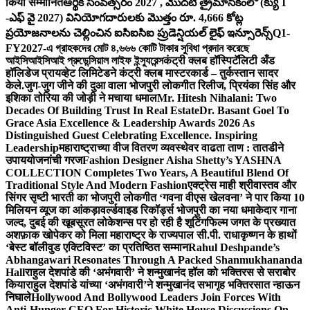
किया सम्मानित
ఆర్థిక సంవత్సరం 2027 , మొదటి త్రైమాసికంలో (క్యు 1
-ఎఫ్ వై 2027) వినియోగదారులకు మొత్తం రూ. 4,666 కోట్ల
ప్రయోజనాలను చెల్లించిన ఐసిఐసిఐ ప్రుడెన్షియల్ లైఫ్ ఇన్సూరెన్స్
Q1-
FY2027-এ গ্রাহকদের মোট ৪,৬৬৬ কোটি টাকার সুবিধা প্রদান করেছে
আইসিআইসিআই প্রুডেন্সিয়াল লাইফ ইন্স্যুরেন্স
कंट्री क्लब हॉस्पिटॅलिटी अँड
हॉलिडेज प्रायव्हेट लिमिटेडने कंट्री क्लब मास्टरकार्ड – तुर्कस्तान सादर
केले.
जुग-जुग जीने की दुआ वाला भोजपुरी लोकगीत रिलीज, प्रियंका सिंह और
इशिका तोरिया की जोड़ी ने मचाया धमाल
Mr. Hitesh Nihalani: Two
Decades Of Building Trust In Real Estate
Dr. Basant Goel To
Grace Asia Excellence & Leadership Awards 2026 As
Distinguished Guest Celebrating Excellence. Inspiring
Leadership
महाराष्ट्राच्या वीज वितरण व्यवस्थेवर वाढता ताण : तातडीने
उपाययोजनांची गरज
Fashion Designer Aisha Shetty’s YASHNA
COLLECTION Completes Two Years, A Beautiful Blend Of
Traditional Style And Modern Fashion
एक्ट्रेस माही श्रीवास्तव और
सिंगर सृष्टी भारती का भोजपुरी लोकगीत ‘गवना वीएस खेलवना’ ने पार किया 10
मिलियन व्यूज का आंकड़ा
वर्ल्डवाइड रिकॉर्ड्स भोजपुरी का नया धमाकेदार गाना
जल्द, दुबई की खूबसूरत लोकेशन्स पर हो रही है शूटिंग
फिल्म जगत के प्रख्यात
अशफ़ाक खोपेकर को मिला महाराष्ट्र के राज्यपाल सी.पी. राधाकृष्णन के हाथों
‘बेस्ट बॉलीवुड एक्टिविस्ट’ का प्रतिष्ठित सम्मान
Rahul Deshpande’s
Abhangawari Resonates Through A Packed Shanmukhananda
Hall
राहुल देशपांडे की ‘अभंगवारी’ ने शन्मुखानंद हॉल को भक्तिरस से सराबोर
किया
राहुल देशपांडे यांच्या ‘अभंगवारी’ने शन्मुखानंद सभागृह भक्तिरसात न्हाऊन
निघाले
Hollywood And Bollywood Leaders Join Forces With
Anti-Hunger CEO For Historic White House Discussions On