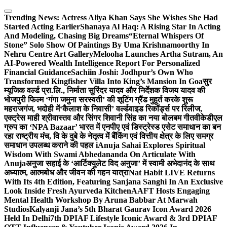
Skip
to
Trending News:
Actress Aliya Khan Says She Wishes She Had
content
Started Acting Earlier
Shanaya Al Haq: A Rising Star In Acting
And Modeling, Chasing Big Dreams
“Eternal Whispers Of
Stone” Solo Show Of Paintings By Uma Krishnamoorthy In
Nehru Centre Art Gallery
Melooha Launches Artha Sutram, An
AI-Powered Wealth Intelligence Report For Personalized
Financial Guidance
Sachiin Joshi: Jodhpur’s Own Who
Transformed Kingfisher Villa Into King’s Mansion In Goa
सुर
म्यूजिक वर्ल्ड प्रा.लि., निर्माता सुरिंदर यादव और निर्देशक विजय यादव की
भोजपुरी फिल्म ‘गंगा जमुना सरस्वती’ की शूटिंग ग्रैंड मुहूर्त करके शुरू
महराजगंज, भदोही में
‘कैलाश के निवासी’ वर्ल्डवाइड रिकॉर्ड्स पर रिलीज,
एक्ट्रेस माही श्रीवास्तव और सिंगर शिवानी सिंह का नया बोलबम गीत
वीकेडीएल
ग्रुप का ‘NPA Bazaar’ भारत में एनपीए एवं डिस्ट्रेस्ड एसेट समाधान का बन
रहा राष्ट्रीय मंच, वि के दुबे के नेतृत्व में बैंकिंग एवं वित्तीय क्षेत्र के लिए समग्र
समाधान उपलब्ध कराने की पहल i
Anuja Sahai Explores Spiritual
Wisdom With Swami Abhedananda On Articulate With
Anuja
अनुजा सहाई के ‘आर्टिक्युलेट विद अनुजा’ में स्वामी अभेदानंद के साथ
अध्यात्म, आत्मबोध और जीवन की गहन यात्रा
Nat Habit LIVE Returns
With Its 4th Edition, Featuring Sanjana Sanghi In An Exclusive
Look Inside Fresh Ayurveda Kitchen
AAFT Hosts Engaging
Mental Health Workshop By Aruna Babbar At Marwah
Studios
Kalyanji Jana’s 5th Bharat Gaurav Icon Award 2026
Held In Delhi
7th DPIAF Lifestyle Iconic Award & 3rd DPIAF