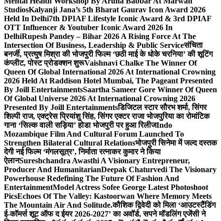
Mental Health Workshop By Aruna Babbar At Marwah
Studios
Kalyanji Jana’s 5th Bharat Gaurav Icon Award 2026
Held In Delhi
7th DPIAF Lifestyle Iconic Award & 3rd DPIAF
OTT Influencer & Youtuber Iconic Award 2026 In
Delhi
Rupesh Pandey – Bihar 2026 A Rising Force At The
Intersection Of Business, Leadership & Public Service
संचिता
बनर्जी, प्रत्युष मिश्रा की भोजपुरी फिल्म ‘छठी माई के धोके चरनिया’ की शूटिंग
कंप्लीट, पोस्ट प्रोडक्शन शुरू
Vaishnavi Chalke The Winner Of
Queen Of Global International 2026 At International Crowning
2026 Held At Raddison Hotel Mumbai, The Pageant Presented
By Joill Entertainments
Saartha Sameer Gore Winner Of Queen
Of Global Universe 2026 At International Crowning 2026
Presented By Joill Entertainments
डिजिटल स्टार सौरभ शर्मा, सिंगर
शिल्पी राज, एक्ट्रेस प्रियांशु सिंह, सिंगर एक्टर राजा भोजपुरिया का रोमांटिक
गाना ‘सिल्क वाली सड़िया’ होडा भोजपुरी पर हुआ रिलीज
Indo
Mozambique Film And Cultural Forum Launched To
Strengthen Bilateral Cultural Relations
भोजपुरी सिनेमा में जल्द दस्तक
देगी नई फिल्म ‘मंगलसूत्र’, निर्माता रत्नाकर कुमार ने किया
ऐलान
Sureshchandra Awasthi A Visionary Entrepreneur,
Producer And Humanitarian
Deepak Chaturvedi The Visionary
Powerhouse Redefining The Future Of Fashion And
Entertainment
Model Actress Sofee George Latest Photoshoot
Pics
Echoes Of The Valley: Kastoorwan Where Memory Meets
The Mountain Air And Solitude.
कौशिक द्विवेदी को मिला ‘आउटस्टैंडिंग
ई-कॉमर्स शूट ऑफ द ईयर 2026-2027’ का अवॉर्ड, सपने मॉडलिंग एजेंसी ने