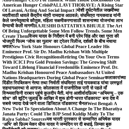
American Hunger Crisis
PALLAVI THORAVE: A Rising Star
Of Lavani, Acting And Social Impact !
मोशी दुर्घटनेतील जखमींच्या
मदतीसाठी धावले केंद्रीय मंत्री रामदास आठवले; संघमित्रा गायकवाड यांनी
केले जननेतृत्वाचे कौतुक, महिला सक्षमीकरणासाठी शासनाच्या योजनांचा लाभ
देण्याची केली मागणी
RAJESHH DATTATRYA BHUJLE The Art
Of Being Unforgettable Some Men Follow Trends. Some Men
Create Them
विजय यादव के निर्देशन में बनी प्रेम सिंह और रक्षा गुप्ता की
भोजपुरी फिल्म ‘जोरू का गुलाम’ का ट्रेलर रिलीज, दर्शकों के बीच मचाया
धमाल
New York State Honours Global Peace Leader His
Eminence Prof. Sir Dr. Madhu Krishan With Multiple
Prestigious Civic Recognitions
Retiring On Your Own Terms
With ICICI Pru Gold Pension Savings: The Growing Shift
Toward Lifelong Financial Freedom
His Eminence Prof. Dr.
Madhu Krishan Honoured Peace Ambassadors At United
Nations Headquarters During Global Peace Seminar
कलाकारांच्या
दिंडीत रिपब्लिकन नेत्या तथा निर्माती संघमित्रा ताई गायकवाड यांचा उत्स्फूर्त
सहभाग
आस्था से आगाज: कोलकाता में राजनीतिक पारी से पहले माँ
विन्ध्यवासिनी दरबार पहुंचे कुलदीप मैती, मांगा आशीर्वाद
फ़िल्म “अभिमन्यु – एक
शोध” की शूटिंग जुलाई के आखिर में शुरू होगी
‘भारत पॉडकास्ट’ बना देश में
सबसे ज्यादा देखे जाने वाला डिजिटल पॉडकास्ट चैनल
West Bengal: A
New Twist To Speculation About A Change In The Bharatiya
Janata Party: Could The BJP Send Kuldip Maity To The
Rajya Sabha? Sources
यश भारती पुरस्कार से सम्मानित अभिषेक यादव
‘अभि’ को फ़िल्म मेकर धीरू यादव ने जन्मदिन पर दी बधाई, लिम्का बुक