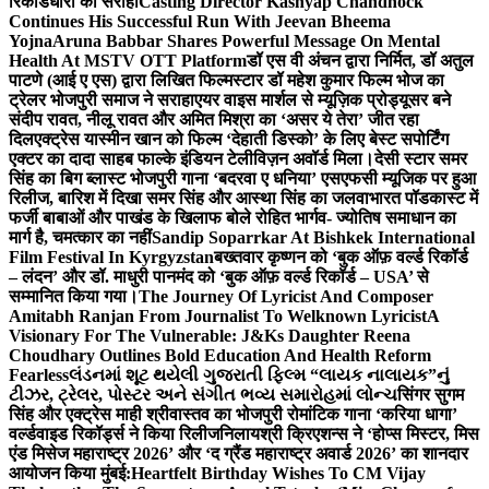
रिकॉर्डधारी को सराहा
Casting Director Kashyap Chandhock
Continues His Successful Run With Jeevan Bheema
Yojna
Aruna Babbar Shares Powerful Message On Mental
Health At MSTV OTT Platform
डॉ एस वी अंचन द्वारा निर्मित, डॉ अतुल
पाटणे (आई ए एस) द्वारा लिखित फिल्मस्टार डॉ महेश कुमार फिल्म भोज का
ट्रेलर भोजपुरी समाज ने सराहा
एयर वाइस मार्शल से म्यूज़िक प्रोड्यूसर बने
संदीप रावत, नीलू रावत और अमित मिश्रा का ‘असर ये तेरा’ जीत रहा
दिल
एक्ट्रेस यास्मीन खान को फिल्म ‘देहाती डिस्को’ के लिए बेस्ट सपोर्टिंग
एक्टर का दादा साहब फाल्के इंडियन टेलीविज़न अवॉर्ड मिला।
देसी स्टार समर
सिंह का बिग ब्लास्ट भोजपुरी गाना ‘बदरवा ए धनिया’ एसएफसी म्यूजिक पर हुआ
रिलीज, बारिश में दिखा समर सिंह और आस्था सिंह का जलवा
भारत पॉडकास्ट में
फर्जी बाबाओं और पाखंड के खिलाफ बोले रोहित भार्गव- ज्योतिष समाधान का
मार्ग है, चमत्कार का नहीं
Sandip Soparrkar At Bishkek International
Film Festival In Kyrgyzstan
बख्तवार कृष्णन को ‘बुक ऑफ़ वर्ल्ड रिकॉर्ड
– लंदन’ और डॉ. माधुरी पानमंद को ‘बुक ऑफ़ वर्ल्ड रिकॉर्ड – USA’ से
सम्मानित किया गया।
The Journey Of Lyricist And Composer
Amitabh Ranjan From Journalist To Welknown Lyricist
A
Visionary For The Vulnerable: J&Ks Daughter Reena
Choudhary Outlines Bold Education And Health Reform
Fearless
લંડનમાં શૂટ થયેલી ગુજરાતી ફિલ્મ “લાયક નાલાયક”નું
ટીઝર, ટ્રેલર, પોસ્ટર અને સંગીત ભવ્ય સમારોહમાં લોન્ચ
सिंगर सुगम
सिंह और एक्ट्रेस माही श्रीवास्तव का भोजपुरी रोमांटिक गाना ‘करिया धागा’
वर्ल्डवाइड रिकॉर्ड्स ने किया रिलीज
निलायश्री क्रिएशन्स ने ‘होप्स मिस्टर, मिस
एंड मिसेज महाराष्ट्र 2026’ और ‘द ग्रैंड महाराष्ट्र अवार्ड 2026’ का शानदार
आयोजन किया मुंबई:
Heartfelt Birthday Wishes To CM Vijay