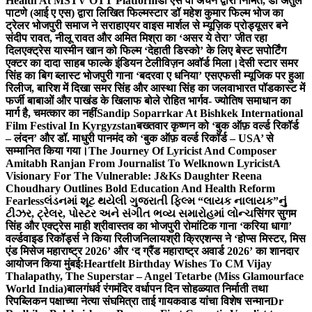
Health At MSTV OTT Platform
डॉ एस वी अंचन द्वारा निर्मित, डॉ अतुल
पाटणे (आई ए एस) द्वारा लिखित फिल्मस्टार डॉ महेश कुमार फिल्म भोज का
ट्रेलर भोजपुरी समाज ने सराहा
एयर वाइस मार्शल से म्यूज़िक प्रोड्यूसर बने
संदीप रावत, नीलू रावत और अमित मिश्रा का ‘असर ये तेरा’ जीत रहा
दिल
एक्ट्रेस यास्मीन खान को फिल्म ‘देहाती डिस्को’ के लिए बेस्ट सपोर्टिंग
एक्टर का दादा साहब फाल्के इंडियन टेलीविज़न अवॉर्ड मिला।
देसी स्टार समर
सिंह का बिग ब्लास्ट भोजपुरी गाना ‘बदरवा ए धनिया’ एसएफसी म्यूजिक पर हुआ
रिलीज, बारिश में दिखा समर सिंह और आस्था सिंह का जलवा
भारत पॉडकास्ट में
फर्जी बाबाओं और पाखंड के खिलाफ बोले रोहित भार्गव- ज्योतिष समाधान का
मार्ग है, चमत्कार का नहीं
Sandip Soparrkar At Bishkek International
Film Festival In Kyrgyzstan
बख्तवार कृष्णन को ‘बुक ऑफ़ वर्ल्ड रिकॉर्ड
– लंदन’ और डॉ. माधुरी पानमंद को ‘बुक ऑफ़ वर्ल्ड रिकॉर्ड – USA’ से
सम्मानित किया गया।
The Journey Of Lyricist And Composer
Amitabh Ranjan From Journalist To Welknown Lyricist
A
Visionary For The Vulnerable: J&Ks Daughter Reena
Choudhary Outlines Bold Education And Health Reform
Fearless
લંડનમાં શૂટ થયેલી ગુજરાતી ફિલ્મ “લાયક નાલાયક”નું
ટીઝર, ટ્રેલર, પોસ્ટર અને સંગીત ભવ્ય સમારોહમાં લોન્ચ
सिंगर सुगम
सिंह और एक्ट्रेस माही श्रीवास्तव का भोजपुरी रोमांटिक गाना ‘करिया धागा’
वर्ल्डवाइड रिकॉर्ड्स ने किया रिलीज
निलायश्री क्रिएशन्स ने ‘होप्स मिस्टर, मिस
एंड मिसेज महाराष्ट्र 2026’ और ‘द ग्रैंड महाराष्ट्र अवार्ड 2026’ का शानदार
आयोजन किया मुंबई:
Heartfelt Birthday Wishes To CM Vijay
Thalapathy, The Superstar – Angel Tetarbe (Miss Glamourface
World India)
बालगंधर्व रंगमंदिर वर्धापन दिन सोहळ्यात निर्माती तथा
रिपब्लिकन पक्षाच्या नेत्या संघमित्रा ताई गायकवाड यांचा विशेष सन्मान
Dr