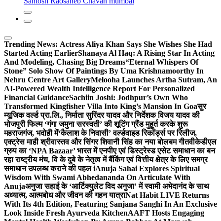
Santosh Raosaheb Chavan mumbai
Trending News:
Actress Aliya Khan Says She Wishes She Had
Started Acting Earlier
Shanaya Al Haq: A Rising Star In Acting
And Modeling, Chasing Big Dreams
“Eternal Whispers Of
Stone” Solo Show Of Paintings By Uma Krishnamoorthy In
Nehru Centre Art Gallery
Melooha Launches Artha Sutram, An
AI-Powered Wealth Intelligence Report For Personalized
Financial Guidance
Sachiin Joshi: Jodhpur’s Own Who
Transformed Kingfisher Villa Into King’s Mansion In Goa
सुर
म्यूजिक वर्ल्ड प्रा.लि., निर्माता सुरिंदर यादव और निर्देशक विजय यादव की
भोजपुरी फिल्म ‘गंगा जमुना सरस्वती’ की शूटिंग ग्रैंड मुहूर्त करके शुरू
महराजगंज, भदोही में
‘कैलाश के निवासी’ वर्ल्डवाइड रिकॉर्ड्स पर रिलीज,
एक्ट्रेस माही श्रीवास्तव और सिंगर शिवानी सिंह का नया बोलबम गीत
वीकेडीएल
ग्रुप का ‘NPA Bazaar’ भारत में एनपीए एवं डिस्ट्रेस्ड एसेट समाधान का बन
रहा राष्ट्रीय मंच, वि के दुबे के नेतृत्व में बैंकिंग एवं वित्तीय क्षेत्र के लिए समग्र
समाधान उपलब्ध कराने की पहल i
Anuja Sahai Explores Spiritual
Wisdom With Swami Abhedananda On Articulate With
Anuja
अनुजा सहाई के ‘आर्टिक्युलेट विद अनुजा’ में स्वामी अभेदानंद के साथ
अध्यात्म, आत्मबोध और जीवन की गहन यात्रा
Nat Habit LIVE Returns
With Its 4th Edition, Featuring Sanjana Sanghi In An Exclusive
Look Inside Fresh Ayurveda Kitchen
AAFT Hosts Engaging