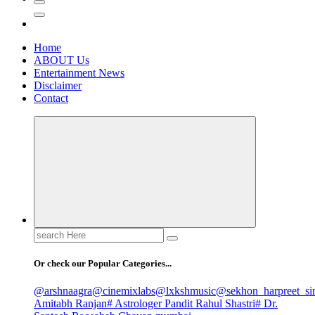
Home
ABOUT Us
Entertainment News
Disclaimer
Contact
Search
for:
Or check our Popular Categories...
@arshnaagra
@cinemixlabs
@lxkshmusic
@sekhon_harpreet_si
Amitabh Ranjan
# Astrologer Pandit Rahul Shastri
# Dr.