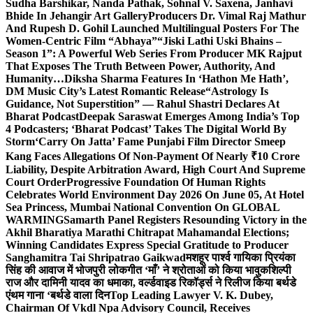
Sudha Barshikar, Nanda Pathak, Sohnal V. Saxena, Janhavi
Bhide In Jehangir Art Gallery
Producers Dr. Vimal Raj Mathur
And Rupesh D. Gohil Launched Multilingual Posters For The
Women-Centric Film “Abhaya”
“Jiski Lathi Uski Bhains –
Season 1”: A Powerful Web Series From Producer MK Rajput
That Exposes The Truth Between Power, Authority, And
Humanity…
Diksha Sharma Features In ‘Hathon Me Hath’,
DM Music City’s Latest Romantic Release
“Astrology Is
Guidance, Not Superstition” — Rahul Shastri Declares At
Bharat Podcast
Deepak Saraswat Emerges Among India’s Top
4 Podcasters; ‘Bharat Podcast’ Takes The Digital World By
Storm
‘Carry On Jatta’ Fame Punjabi Film Director Smeep
Kang Faces Allegations Of Non-Payment Of Nearly ₹10 Crore
Liability, Despite Arbitration Award, High Court And Supreme
Court Order
Progressive Foundation Of Human Rights
Celebrates World Environment Day 2026 On June 05, At Hotel
Sea Princess, Mumbai National Convention On GLOBAL
WARMING
Samarth Panel Registers Resounding Victory in the
Akhil Bharatiya Marathi Chitrapat Mahamandal Elections;
Winning Candidates Express Special Gratitude to Producer
Sanghamitra Tai Shripatrao Gaikwad
मशहूर पार्श्व गायिका प्रियंका
सिंह की आवाज में भोजपुरी लोकगीत ‘माँ’ ने श्रोताओं को किया भावुक
शिल्पी
राज और दामिनी यादव का धमाका, वर्ल्डवाइड रिकॉर्ड्स ने रिलीज किया बर्थडे
एंथम गाना ‘बर्थडे वाला दिन
Top Leading Lawyer V. K. Dubey,
Chairman Of Vkdl Npa Advisory Council, Receives