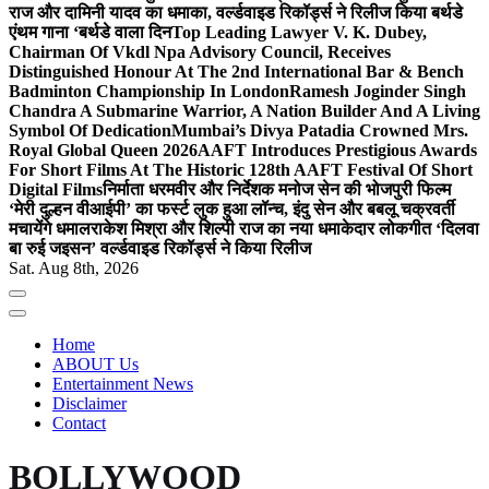
राज और दामिनी यादव का धमाका, वर्ल्डवाइड रिकॉर्ड्स ने रिलीज किया बर्थडे
एंथम गाना ‘बर्थडे वाला दिन
Top Leading Lawyer V. K. Dubey,
Chairman Of Vkdl Npa Advisory Council, Receives
Distinguished Honour At The 2nd International Bar & Bench
Badminton Championship In London
Ramesh Joginder Singh
Chandra A Submarine Warrior, A Nation Builder And A Living
Symbol Of Dedication
Mumbai’s Divya Patadia Crowned Mrs.
Royal Global Queen 2026
AAFT Introduces Prestigious Awards
For Short Films At The Historic 128th AAFT Festival Of Short
Digital Films
निर्माता धरमवीर और निर्देशक मनोज सेन की भोजपुरी फिल्म
‘मेरी दुल्हन वीआईपी’ का फर्स्ट लुक हुआ लॉन्च, इंदु सेन और बबलू चक्रवर्ती
मचायेंगे धमाल
राकेश मिश्रा और शिल्पी राज का नया धमाकेदार लोकगीत ‘दिलवा
बा रुई जइसन’ वर्ल्डवाइड रिकॉर्ड्स ने किया रिलीज
Sat. Aug 8th, 2026
Home
ABOUT Us
Entertainment News
Disclaimer
Contact
BOLLYWOOD