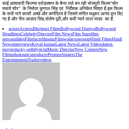
साई आशावारी फिल्म्स प्रोडक्शन के बैनर तले बन रही भोजपुरी फिल्म”चोर
मचाये शोर” के निर्माता कुणाल सिंह एवं निर्देशक अनिकेत मिश्रा है.इस फिल्म
के सभी गाने काफी अच्छे और कर्णप्रिय है जिसमे संगीत मधुकर आनंद द्वार दिए
गए है और गीत आज़ाद सिंह,संतोष पूरी,और कवी प्यारे लाल यादव का हैं.
actors
Actress
Bhojpuri Films
Bollywood Duniya
Bollywood
Headlines
Celebrity
Director
Film News
Film Stars
film-
personalities
Filmfacts
filmstar
Filmwalaexp
gossip
Hindi Films
Hindi
News
interviews
Keval kumar
Latest News
Latest Videos
latest-
movies
lucky-sethi
lyricist
Music Director
New Comers
New
Films
photos
pics
producer
Promos
Singers
The
Entertainment
Trailor
videos