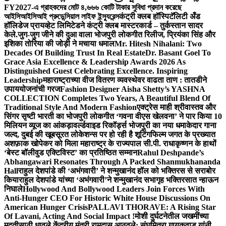
FY2027-এ গ্রাহকদের মোট ৪,৬৬৬ কোটি টাকার সুবিধা প্রদান করেছে
আইসিআইসিআই প্রুডেন্সিয়াল লাইফ ইন্স্যুরেন্স
कंट्री क्लब हॉस्पिटॅलिटी अँड
हॉलिडेज प्रायव्हेट लिमिटेडने कंट्री क्लब मास्टरकार्ड – तुर्कस्तान सादर
केले.
जुग-जुग जीने की दुआ वाला भोजपुरी लोकगीत रिलीज, प्रियंका सिंह और
इशिका तोरिया की जोड़ी ने मचाया धमाल
Mr. Hitesh Nihalani: Two
Decades Of Building Trust In Real Estate
Dr. Basant Goel To
Grace Asia Excellence & Leadership Awards 2026 As
Distinguished Guest Celebrating Excellence. Inspiring
Leadership
महाराष्ट्राच्या वीज वितरण व्यवस्थेवर वाढता ताण : तातडीने
उपाययोजनांची गरज
Fashion Designer Aisha Shetty’s YASHNA
COLLECTION Completes Two Years, A Beautiful Blend Of
Traditional Style And Modern Fashion
एक्ट्रेस माही श्रीवास्तव और
सिंगर सृष्टी भारती का भोजपुरी लोकगीत ‘गवना वीएस खेलवना’ ने पार किया 10
मिलियन व्यूज का आंकड़ा
वर्ल्डवाइड रिकॉर्ड्स भोजपुरी का नया धमाकेदार गाना
जल्द, दुबई की खूबसूरत लोकेशन्स पर हो रही है शूटिंग
फिल्म जगत के प्रख्यात
अशफ़ाक खोपेकर को मिला महाराष्ट्र के राज्यपाल सी.पी. राधाकृष्णन के हाथों
‘बेस्ट बॉलीवुड एक्टिविस्ट’ का प्रतिष्ठित सम्मान
Rahul Deshpande’s
Abhangawari Resonates Through A Packed Shanmukhananda
Hall
राहुल देशपांडे की ‘अभंगवारी’ ने शन्मुखानंद हॉल को भक्तिरस से सराबोर
किया
राहुल देशपांडे यांच्या ‘अभंगवारी’ने शन्मुखानंद सभागृह भक्तिरसात न्हाऊन
निघाले
Hollywood And Bollywood Leaders Join Forces With
Anti-Hunger CEO For Historic White House Discussions On
American Hunger Crisis
PALLAVI THORAVE: A Rising Star
Of Lavani, Acting And Social Impact !
मोशी दुर्घटनेतील जखमींच्या
मदतीसाठी धावले केंद्रीय मंत्री रामदास आठवले; संघमित्रा गायकवाड यांनी