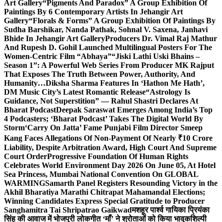
Art Gallery
“Pigments And Paradox” A Group Exhibition Of
Paintings By 6 Contemporary Artists In Jehangir Art
Gallery
“Florals & Forms” A Group Exhibition Of Paintings By
Sudha Barshikar, Nanda Pathak, Sohnal V. Saxena, Janhavi
Bhide In Jehangir Art Gallery
Producers Dr. Vimal Raj Mathur
And Rupesh D. Gohil Launched Multilingual Posters For The
Women-Centric Film “Abhaya”
“Jiski Lathi Uski Bhains –
Season 1”: A Powerful Web Series From Producer MK Rajput
That Exposes The Truth Between Power, Authority, And
Humanity…
Diksha Sharma Features In ‘Hathon Me Hath’,
DM Music City’s Latest Romantic Release
“Astrology Is
Guidance, Not Superstition” — Rahul Shastri Declares At
Bharat Podcast
Deepak Saraswat Emerges Among India’s Top
4 Podcasters; ‘Bharat Podcast’ Takes The Digital World By
Storm
‘Carry On Jatta’ Fame Punjabi Film Director Smeep
Kang Faces Allegations Of Non-Payment Of Nearly ₹10 Crore
Liability, Despite Arbitration Award, High Court And Supreme
Court Order
Progressive Foundation Of Human Rights
Celebrates World Environment Day 2026 On June 05, At Hotel
Sea Princess, Mumbai National Convention On GLOBAL
WARMING
Samarth Panel Registers Resounding Victory in the
Akhil Bharatiya Marathi Chitrapat Mahamandal Elections;
Winning Candidates Express Special Gratitude to Producer
Sanghamitra Tai Shripatrao Gaikwad
मशहूर पार्श्व गायिका प्रियंका
सिंह की आवाज में भोजपुरी लोकगीत ‘माँ’ ने श्रोताओं को किया भावुक
शिल्पी