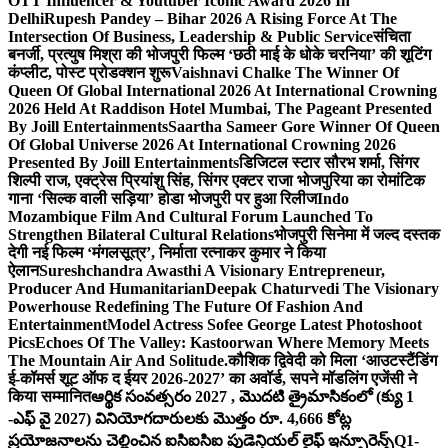
OTT Influencer & Youtuber Iconic Award 2026 In
Delhi
Rupesh Pandey – Bihar 2026 A Rising Force At The
Intersection Of Business, Leadership & Public Service
संचिता
बनर्जी, प्रत्युष मिश्रा की भोजपुरी फिल्म ‘छठी माई के धोके चरनिया’ की शूटिंग
कंप्लीट, पोस्ट प्रोडक्शन शुरू
Vaishnavi Chalke The Winner Of
Queen Of Global International 2026 At International Crowning
2026 Held At Raddison Hotel Mumbai, The Pageant Presented
By Joill Entertainments
Saartha Sameer Gore Winner Of Queen
Of Global Universe 2026 At International Crowning 2026
Presented By Joill Entertainments
डिजिटल स्टार सौरभ शर्मा, सिंगर
शिल्पी राज, एक्ट्रेस प्रियांशु सिंह, सिंगर एक्टर राजा भोजपुरिया का रोमांटिक
गाना ‘सिल्क वाली सड़िया’ होडा भोजपुरी पर हुआ रिलीज
Indo
Mozambique Film And Cultural Forum Launched To
Strengthen Bilateral Cultural Relations
भोजपुरी सिनेमा में जल्द दस्तक
देगी नई फिल्म ‘मंगलसूत्र’, निर्माता रत्नाकर कुमार ने किया
ऐलान
Sureshchandra Awasthi A Visionary Entrepreneur,
Producer And Humanitarian
Deepak Chaturvedi The Visionary
Powerhouse Redefining The Future Of Fashion And
Entertainment
Model Actress Sofee George Latest Photoshoot
Pics
Echoes Of The Valley: Kastoorwan Where Memory Meets
The Mountain Air And Solitude.
कौशिक द्विवेदी को मिला ‘आउटस्टैंडिंग
ई-कॉमर्स शूट ऑफ द ईयर 2026-2027’ का अवॉर्ड, सपने मॉडलिंग एजेंसी ने
किया सम्मानित
ఆర్థిక సంవత్సరం 2027 , మొదటి త్రైమాసికంలో (క్యు 1
-ఎఫ్ వై 2027) వినియోగదారులకు మొత్తం రూ. 4,666 కోట్ల
ప్రయోజనాలను చెల్లించిన ఐసిఐసిఐ ప్రుడెన్షియల్ లైఫ్ ఇన్సూరెన్స్
Q1-