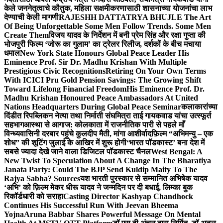
केले जननेतृत्वाचे कौतुक, महिला सक्षमीकरणासाठी शासनाच्या योजनांचा लाभ
देण्याची केली मागणी
RAJESHH DATTATRYA BHUJLE The Art
Of Being Unforgettable Some Men Follow Trends. Some Men
Create Them
विजय यादव के निर्देशन में बनी प्रेम सिंह और रक्षा गुप्ता की
भोजपुरी फिल्म ‘जोरू का गुलाम’ का ट्रेलर रिलीज, दर्शकों के बीच मचाया
धमाल
New York State Honours Global Peace Leader His
Eminence Prof. Sir Dr. Madhu Krishan With Multiple
Prestigious Civic Recognitions
Retiring On Your Own Terms
With ICICI Pru Gold Pension Savings: The Growing Shift
Toward Lifelong Financial Freedom
His Eminence Prof. Dr.
Madhu Krishan Honoured Peace Ambassadors At United
Nations Headquarters During Global Peace Seminar
कलाकारांच्या
दिंडीत रिपब्लिकन नेत्या तथा निर्माती संघमित्रा ताई गायकवाड यांचा उत्स्फूर्त
सहभाग
आस्था से आगाज: कोलकाता में राजनीतिक पारी से पहले माँ
विन्ध्यवासिनी दरबार पहुंचे कुलदीप मैती, मांगा आशीर्वाद
फ़िल्म “अभिमन्यु – एक
शोध” की शूटिंग जुलाई के आखिर में शुरू होगी
‘भारत पॉडकास्ट’ बना देश में
सबसे ज्यादा देखे जाने वाला डिजिटल पॉडकास्ट चैनल
West Bengal: A
New Twist To Speculation About A Change In The Bharatiya
Janata Party: Could The BJP Send Kuldip Maity To The
Rajya Sabha? Sources
यश भारती पुरस्कार से सम्मानित अभिषेक यादव
‘अभि’ को फ़िल्म मेकर धीरू यादव ने जन्मदिन पर दी बधाई, लिम्का बुक
रिकॉर्डधारी को सराहा
Casting Director Kashyap Chandhock
Continues His Successful Run With Jeevan Bheema
Yojna
Aruna Babbar Shares Powerful Message On Mental