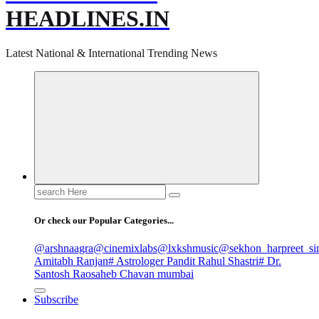
HEADLINES.IN
Latest National & International Trending News
Search
for:
Or check our Popular Categories...
@arshnaagra
@cinemixlabs
@lxkshmusic
@sekhon_harpreet_si
Amitabh Ranjan
# Astrologer Pandit Rahul Shastri
# Dr.
Santosh Raosaheb Chavan mumbai
Subscribe