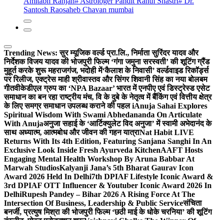
Amitabh Ranjan
# Astrologer Pandit Rahul Shastri
# Dr.
Santosh Raosaheb Chavan mumbai
Trending News:
सुर म्यूजिक वर्ल्ड प्रा.लि., निर्माता सुरिंदर यादव और
निर्देशक विजय यादव की भोजपुरी फिल्म ‘गंगा जमुना सरस्वती’ की शूटिंग ग्रैंड
मुहूर्त करके शुरू महराजगंज, भदोही में
‘कैलाश के निवासी’ वर्ल्डवाइड रिकॉर्ड्स
पर रिलीज, एक्ट्रेस माही श्रीवास्तव और सिंगर शिवानी सिंह का नया बोलबम
गीत
वीकेडीएल ग्रुप का ‘NPA Bazaar’ भारत में एनपीए एवं डिस्ट्रेस्ड एसेट
समाधान का बन रहा राष्ट्रीय मंच, वि के दुबे के नेतृत्व में बैंकिंग एवं वित्तीय क्षेत्र
के लिए समग्र समाधान उपलब्ध कराने की पहल i
Anuja Sahai Explores
Spiritual Wisdom With Swami Abhedananda On Articulate
With Anuja
अनुजा सहाई के ‘आर्टिक्युलेट विद अनुजा’ में स्वामी अभेदानंद के
साथ अध्यात्म, आत्मबोध और जीवन की गहन यात्रा
Nat Habit LIVE
Returns With Its 4th Edition, Featuring Sanjana Sanghi In An
Exclusive Look Inside Fresh Ayurveda Kitchen
AAFT Hosts
Engaging Mental Health Workshop By Aruna Babbar At
Marwah Studios
Kalyanji Jana’s 5th Bharat Gaurav Icon
Award 2026 Held In Delhi
7th DPIAF Lifestyle Iconic Award &
3rd DPIAF OTT Influencer & Youtuber Iconic Award 2026 In
Delhi
Rupesh Pandey – Bihar 2026 A Rising Force At The
Intersection Of Business, Leadership & Public Service
संचिता
बनर्जी, प्रत्युष मिश्रा की भोजपुरी फिल्म ‘छठी माई के धोके चरनिया’ की शूटिंग