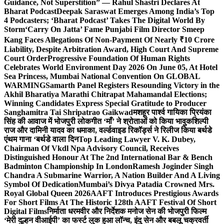
Guidance, Not Superstition” — Rahul Shastri Declares At
Bharat Podcast
Deepak Saraswat Emerges Among India’s Top
4 Podcasters; ‘Bharat Podcast’ Takes The Digital World By
Storm
‘Carry On Jatta’ Fame Punjabi Film Director Smeep
Kang Faces Allegations Of Non-Payment Of Nearly ₹10 Crore
Liability, Despite Arbitration Award, High Court And Supreme
Court Order
Progressive Foundation Of Human Rights
Celebrates World Environment Day 2026 On June 05, At Hotel
Sea Princess, Mumbai National Convention On GLOBAL
WARMING
Samarth Panel Registers Resounding Victory in the
Akhil Bharatiya Marathi Chitrapat Mahamandal Elections;
Winning Candidates Express Special Gratitude to Producer
Sanghamitra Tai Shripatrao Gaikwad
मशहूर पार्श्व गायिका प्रियंका
सिंह की आवाज में भोजपुरी लोकगीत ‘माँ’ ने श्रोताओं को किया भावुक
शिल्पी
राज और दामिनी यादव का धमाका, वर्ल्डवाइड रिकॉर्ड्स ने रिलीज किया बर्थडे
एंथम गाना ‘बर्थडे वाला दिन
Top Leading Lawyer V. K. Dubey,
Chairman Of Vkdl Npa Advisory Council, Receives
Distinguished Honour At The 2nd International Bar & Bench
Badminton Championship In London
Ramesh Joginder Singh
Chandra A Submarine Warrior, A Nation Builder And A Living
Symbol Of Dedication
Mumbai’s Divya Patadia Crowned Mrs.
Royal Global Queen 2026
AAFT Introduces Prestigious Awards
For Short Films At The Historic 128th AAFT Festival Of Short
Digital Films
निर्माता धरमवीर और निर्देशक मनोज सेन की भोजपुरी फिल्म
‘मेरी दुल्हन वीआईपी’ का फर्स्ट लुक हुआ लॉन्च, इंदु सेन और बबलू चक्रवर्ती