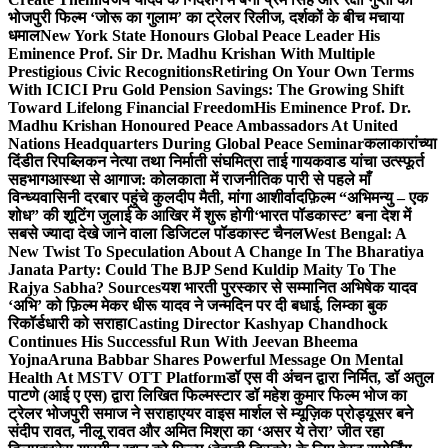
भोजपुरी फिल्म ‘जोरू का गुलाम’ का ट्रेलर रिलीज, दर्शकों के बीच मचाया
धमाल
New York State Honours Global Peace Leader His
Eminence Prof. Sir Dr. Madhu Krishan With Multiple
Prestigious Civic Recognitions
Retiring On Your Own Terms
With ICICI Pru Gold Pension Savings: The Growing Shift
Toward Lifelong Financial Freedom
His Eminence Prof. Dr.
Madhu Krishan Honoured Peace Ambassadors At United
Nations Headquarters During Global Peace Seminar
कलाकारांच्या
दिंडीत रिपब्लिकन नेत्या तथा निर्माती संघमित्रा ताई गायकवाड यांचा उत्स्फूर्त
सहभाग
आस्था से आगाज: कोलकाता में राजनीतिक पारी से पहले माँ
विन्ध्यवासिनी दरबार पहुंचे कुलदीप मैती, मांगा आशीर्वाद
फ़िल्म “अभिमन्यु – एक
शोध” की शूटिंग जुलाई के आखिर में शुरू होगी
‘भारत पॉडकास्ट’ बना देश में
सबसे ज्यादा देखे जाने वाला डिजिटल पॉडकास्ट चैनल
West Bengal: A
New Twist To Speculation About A Change In The Bharatiya
Janata Party: Could The BJP Send Kuldip Maity To The
Rajya Sabha? Sources
यश भारती पुरस्कार से सम्मानित अभिषेक यादव
‘अभि’ को फ़िल्म मेकर धीरू यादव ने जन्मदिन पर दी बधाई, लिम्का बुक
रिकॉर्डधारी को सराहा
Casting Director Kashyap Chandhock
Continues His Successful Run With Jeevan Bheema
Yojna
Aruna Babbar Shares Powerful Message On Mental
Health At MSTV OTT Platform
डॉ एस वी अंचन द्वारा निर्मित, डॉ अतुल
पाटणे (आई ए एस) द्वारा लिखित फिल्मस्टार डॉ महेश कुमार फिल्म भोज का
ट्रेलर भोजपुरी समाज ने सराहा
एयर वाइस मार्शल से म्यूज़िक प्रोड्यूसर बने
संदीप रावत, नीलू रावत और अमित मिश्रा का ‘असर ये तेरा’ जीत रहा