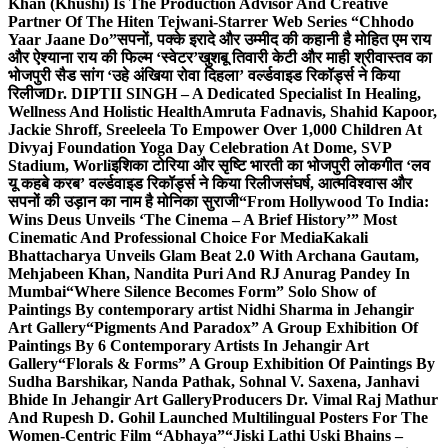
Khan (Khushi) Is The Production Advisor And Creative
Partner Of The Hiten Tejwani-Starrer Web Series “Chhodo
Yaar Jaane Do”
सपनों, पक्के इरादे और उम्मीद की कहानी है मोहित एम राय
और ऐश्याना राय की फिल्म ‘स्वेटर’
खुशबू तिवारी केटी और माही श्रीवास्तव का
भोजपुरी सैड सांग ‘उहे अंखिया रोवा दिहला’ वर्ल्डवाइड रिकॉर्ड्स ने किया
रिलीज
Dr. DIPTII SINGH – A Dedicated Specialist In Healing,
Wellness And Holistic Health
Amruta Fadnavis, Shahid Kapoor,
Jackie Shroff, Sreeleela To Empower Over 1,000 Children At
Divyaj Foundation Yoga Day Celebration At Dome, SVP
Stadium, Worli
इशिका टोरिया और सृष्टि भारती का भोजपुरी लोकगीत ‘लव
यू कहबे करब’ वर्ल्डवाइड रिकॉर्ड्स ने किया रिलीज
संघर्ष, आत्मविश्वास और
सपनों की उड़ान का नाम है मोनिका सुराजी
“From Hollywood To India:
Wins Deus Unveils ‘The Cinema – A Brief History’” Most
Cinematic And Professional Choice For Media
Kakali
Bhattacharya Unveils Glam Beat 2.0 With Archana Gautam,
Mehjabeen Khan, Nandita Puri And RJ Anurag Pandey In
Mumbai
“Where Silence Becomes Form” Solo Show of
Paintings By contemporary artist Nidhi Sharma in Jehangir
Art Gallery
“Pigments And Paradox” A Group Exhibition Of
Paintings By 6 Contemporary Artists In Jehangir Art
Gallery
“Florals & Forms” A Group Exhibition Of Paintings By
Sudha Barshikar, Nanda Pathak, Sohnal V. Saxena, Janhavi
Bhide In Jehangir Art Gallery
Producers Dr. Vimal Raj Mathur
And Rupesh D. Gohil Launched Multilingual Posters For The
Women-Centric Film “Abhaya”
“Jiski Lathi Uski Bhains –