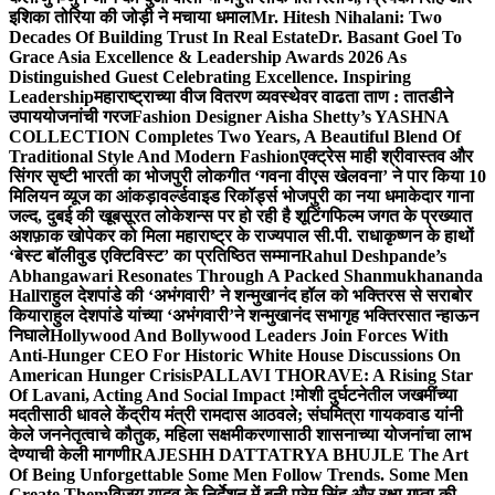
इशिका तोरिया की जोड़ी ने मचाया धमाल
Mr. Hitesh Nihalani: Two
Decades Of Building Trust In Real Estate
Dr. Basant Goel To
Grace Asia Excellence & Leadership Awards 2026 As
Distinguished Guest Celebrating Excellence. Inspiring
Leadership
महाराष्ट्राच्या वीज वितरण व्यवस्थेवर वाढता ताण : तातडीने
उपाययोजनांची गरज
Fashion Designer Aisha Shetty’s YASHNA
COLLECTION Completes Two Years, A Beautiful Blend Of
Traditional Style And Modern Fashion
एक्ट्रेस माही श्रीवास्तव और
सिंगर सृष्टी भारती का भोजपुरी लोकगीत ‘गवना वीएस खेलवना’ ने पार किया 10
मिलियन व्यूज का आंकड़ा
वर्ल्डवाइड रिकॉर्ड्स भोजपुरी का नया धमाकेदार गाना
जल्द, दुबई की खूबसूरत लोकेशन्स पर हो रही है शूटिंग
फिल्म जगत के प्रख्यात
अशफ़ाक खोपेकर को मिला महाराष्ट्र के राज्यपाल सी.पी. राधाकृष्णन के हाथों
‘बेस्ट बॉलीवुड एक्टिविस्ट’ का प्रतिष्ठित सम्मान
Rahul Deshpande’s
Abhangawari Resonates Through A Packed Shanmukhananda
Hall
राहुल देशपांडे की ‘अभंगवारी’ ने शन्मुखानंद हॉल को भक्तिरस से सराबोर
किया
राहुल देशपांडे यांच्या ‘अभंगवारी’ने शन्मुखानंद सभागृह भक्तिरसात न्हाऊन
निघाले
Hollywood And Bollywood Leaders Join Forces With
Anti-Hunger CEO For Historic White House Discussions On
American Hunger Crisis
PALLAVI THORAVE: A Rising Star
Of Lavani, Acting And Social Impact !
मोशी दुर्घटनेतील जखमींच्या
मदतीसाठी धावले केंद्रीय मंत्री रामदास आठवले; संघमित्रा गायकवाड यांनी
केले जननेतृत्वाचे कौतुक, महिला सक्षमीकरणासाठी शासनाच्या योजनांचा लाभ
देण्याची केली मागणी
RAJESHH DATTATRYA BHUJLE The Art
Of Being Unforgettable Some Men Follow Trends. Some Men
Create Them
विजय यादव के निर्देशन में बनी प्रेम सिंह और रक्षा गुप्ता की