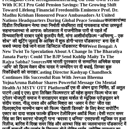
With ICICI Pru Gold Pension Savings: The Growing Shift
Toward Lifelong Financial Freedom
His Eminence Prof. Dr.
Madhu Krishan Honoured Peace Ambassadors At United
Nations Headquarters During Global Peace Seminar
कलाकारांच्या
दिंडीत रिपब्लिकन नेत्या तथा निर्माती संघमित्रा ताई गायकवाड यांचा उत्स्फूर्त
सहभाग
आस्था से आगाज: कोलकाता में राजनीतिक पारी से पहले माँ
विन्ध्यवासिनी दरबार पहुंचे कुलदीप मैती, मांगा आशीर्वाद
फ़िल्म “अभिमन्यु – एक
शोध” की शूटिंग जुलाई के आखिर में शुरू होगी
‘भारत पॉडकास्ट’ बना देश में
सबसे ज्यादा देखे जाने वाला डिजिटल पॉडकास्ट चैनल
West Bengal: A
New Twist To Speculation About A Change In The Bharatiya
Janata Party: Could The BJP Send Kuldip Maity To The
Rajya Sabha? Sources
यश भारती पुरस्कार से सम्मानित अभिषेक यादव
‘अभि’ को फ़िल्म मेकर धीरू यादव ने जन्मदिन पर दी बधाई, लिम्का बुक
रिकॉर्डधारी को सराहा
Casting Director Kashyap Chandhock
Continues His Successful Run With Jeevan Bheema
Yojna
Aruna Babbar Shares Powerful Message On Mental
Health At MSTV OTT Platform
डॉ एस वी अंचन द्वारा निर्मित, डॉ अतुल
पाटणे (आई ए एस) द्वारा लिखित फिल्मस्टार डॉ महेश कुमार फिल्म भोज का
ट्रेलर भोजपुरी समाज ने सराहा
एयर वाइस मार्शल से म्यूज़िक प्रोड्यूसर बने
संदीप रावत, नीलू रावत और अमित मिश्रा का ‘असर ये तेरा’ जीत रहा
दिल
एक्ट्रेस यास्मीन खान को फिल्म ‘देहाती डिस्को’ के लिए बेस्ट सपोर्टिंग
एक्टर का दादा साहब फाल्के इंडियन टेलीविज़न अवॉर्ड मिला।
देसी स्टार समर
सिंह का बिग ब्लास्ट भोजपुरी गाना ‘बदरवा ए धनिया’ एसएफसी म्यूजिक पर हुआ
रिलीज, बारिश में दिखा समर सिंह और आस्था सिंह का जलवा
भारत पॉडकास्ट में