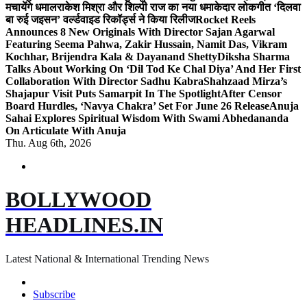
मचायेंगे धमाल
राकेश मिश्रा और शिल्पी राज का नया धमाकेदार लोकगीत ‘दिलवा
बा रुई जइसन’ वर्ल्डवाइड रिकॉर्ड्स ने किया रिलीज
Rocket Reels
Announces 8 New Originals With Director Sajan Agarwal
Featuring Seema Pahwa, Zakir Hussain, Namit Das, Vikram
Kochhar, Brijendra Kala & Dayanand Shetty
Diksha Sharma
Talks About Working On ‘Dil Tod Ke Chal Diya’ And Her First
Collaboration With Director Sadhu Kabra
Shahzaad Mirza’s
Shajapur Visit Puts Samarpit In The Spotlight
After Censor
Board Hurdles, ‘Navya Chakra’ Set For June 26 Release
Anuja
Sahai Explores Spiritual Wisdom With Swami Abhedananda
On Articulate With Anuja
Thu. Aug 6th, 2026
BOLLYWOOD
HEADLINES.IN
Latest National & International Trending News
Subscribe