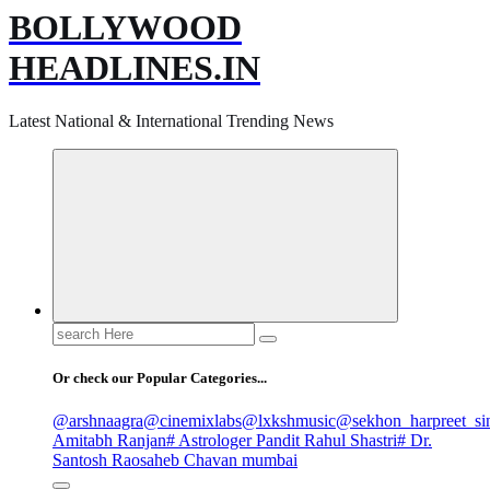
BOLLYWOOD
HEADLINES.IN
Latest National & International Trending News
Search
for:
Or check our Popular Categories...
@arshnaagra
@cinemixlabs
@lxkshmusic
@sekhon_harpreet_si
Amitabh Ranjan
# Astrologer Pandit Rahul Shastri
# Dr.
Santosh Raosaheb Chavan mumbai