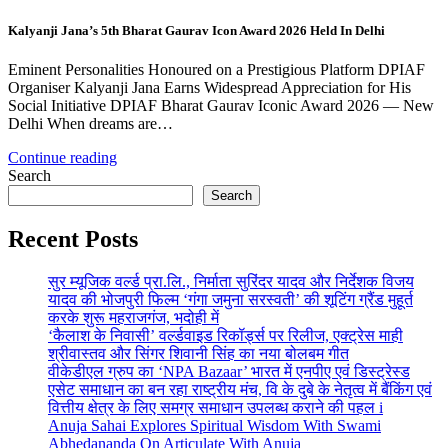
Kalyanji Jana’s 5th Bharat Gaurav Icon Award 2026 Held In Delhi
Eminent Personalities Honoured on a Prestigious Platform DPIAF
Organiser Kalyanji Jana Earns Widespread Appreciation for His
Social Initiative DPIAF Bharat Gaurav Iconic Award 2026 — New
Delhi When dreams are…
Continue reading
Search
Search
Recent Posts
सुर म्यूजिक वर्ल्ड प्रा.लि., निर्माता सुरिंदर यादव और निर्देशक विजय
यादव की भोजपुरी फिल्म ‘गंगा जमुना सरस्वती’ की शूटिंग ग्रैंड मुहूर्त
करके शुरू महराजगंज, भदोही में
‘कैलाश के निवासी’ वर्ल्डवाइड रिकॉर्ड्स पर रिलीज, एक्ट्रेस माही
श्रीवास्तव और सिंगर शिवानी सिंह का नया बोलबम गीत
वीकेडीएल ग्रुप का ‘NPA Bazaar’ भारत में एनपीए एवं डिस्ट्रेस्ड
एसेट समाधान का बन रहा राष्ट्रीय मंच, वि के दुबे के नेतृत्व में बैंकिंग एवं
वित्तीय क्षेत्र के लिए समग्र समाधान उपलब्ध कराने की पहल i
Anuja Sahai Explores Spiritual Wisdom With Swami
Abhedananda On Articulate With Anuja