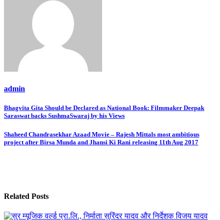
admin
Post
Bhagvita Gita Should be Declared as National Book: Filmmaker Deepak
Saraswat backs SushmaSwaraj by his Views
navigation
Shaheed Chandrasekhar Azaad Movie – Rajesh Mittals most ambitious
project after Birsa Munda and Jhansi Ki Rani releasing 11th Aug 2017
Related Posts