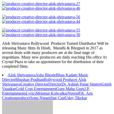
Alok Shrivastava Bollywood Producer Turned Distributor Will be
releasing Many films In Hindi, Marathi & Bhojpuri in 2017 as
several deals with many producers are at the final stage of
negotitians. Many new producers are daily reaching His office At
Crystal Plaza to take an appointment for the distribution of their
completed films.
Alok Shrivastava
Asha Bhosle
Bhau Kadam Music
Director
Bhushan Pradhan
Bollywood Producer Alok
Shrivastava
Creative Director
Director
Dr. Ashish Panat Singers
Girish
Vasaikar
Gold Coin Entertainment
Guru Maha Guru
J.P.
Entertainments
Lyrics
Mrinmai Kolwalkar
Neeraj
P.K. Arts
Creation
producer
Sonu Nigam
Star Cast
Uday Tikekar