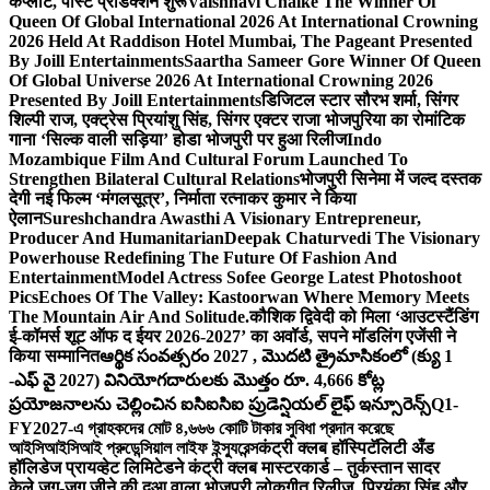
कंप्लीट, पोस्ट प्रोडक्शन शुरू
Vaishnavi Chalke The Winner Of
Queen Of Global International 2026 At International Crowning
2026 Held At Raddison Hotel Mumbai, The Pageant Presented
By Joill Entertainments
Saartha Sameer Gore Winner Of Queen
Of Global Universe 2026 At International Crowning 2026
Presented By Joill Entertainments
डिजिटल स्टार सौरभ शर्मा, सिंगर
शिल्पी राज, एक्ट्रेस प्रियांशु सिंह, सिंगर एक्टर राजा भोजपुरिया का रोमांटिक
गाना ‘सिल्क वाली सड़िया’ होडा भोजपुरी पर हुआ रिलीज
Indo
Mozambique Film And Cultural Forum Launched To
Strengthen Bilateral Cultural Relations
भोजपुरी सिनेमा में जल्द दस्तक
देगी नई फिल्म ‘मंगलसूत्र’, निर्माता रत्नाकर कुमार ने किया
ऐलान
Sureshchandra Awasthi A Visionary Entrepreneur,
Producer And Humanitarian
Deepak Chaturvedi The Visionary
Powerhouse Redefining The Future Of Fashion And
Entertainment
Model Actress Sofee George Latest Photoshoot
Pics
Echoes Of The Valley: Kastoorwan Where Memory Meets
The Mountain Air And Solitude.
कौशिक द्विवेदी को मिला ‘आउटस्टैंडिंग
ई-कॉमर्स शूट ऑफ द ईयर 2026-2027’ का अवॉर्ड, सपने मॉडलिंग एजेंसी ने
किया सम्मानित
ఆర్థిక సంవత్సరం 2027 , మొదటి త్రైమాసికంలో (క్యు 1
-ఎఫ్ వై 2027) వినియోగదారులకు మొత్తం రూ. 4,666 కోట్ల
ప్రయోజనాలను చెల్లించిన ఐసిఐసిఐ ప్రుడెన్షియల్ లైఫ్ ఇన్సూరెన్స్
Q1-
FY2027-এ গ্রাহকদের মোট ৪,৬৬৬ কোটি টাকার সুবিধা প্রদান করেছে
আইসিআইসিআই প্রুডেন্সিয়াল লাইফ ইন্স্যুরেন্স
कंट्री क्लब हॉस्पिटॅलिटी अँड
हॉलिडेज प्रायव्हेट लिमिटेडने कंट्री क्लब मास्टरकार्ड – तुर्कस्तान सादर
केले.
जुग-जुग जीने की दुआ वाला भोजपुरी लोकगीत रिलीज, प्रियंका सिंह और