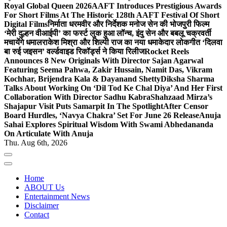
Royal Global Queen 2026
AAFT Introduces Prestigious Awards
For Short Films At The Historic 128th AAFT Festival Of Short
Digital Films
निर्माता धरमवीर और निर्देशक मनोज सेन की भोजपुरी फिल्म
‘मेरी दुल्हन वीआईपी’ का फर्स्ट लुक हुआ लॉन्च, इंदु सेन और बबलू चक्रवर्ती
मचायेंगे धमाल
राकेश मिश्रा और शिल्पी राज का नया धमाकेदार लोकगीत ‘दिलवा
बा रुई जइसन’ वर्ल्डवाइड रिकॉर्ड्स ने किया रिलीज
Rocket Reels
Announces 8 New Originals With Director Sajan Agarwal
Featuring Seema Pahwa, Zakir Hussain, Namit Das, Vikram
Kochhar, Brijendra Kala & Dayanand Shetty
Diksha Sharma
Talks About Working On ‘Dil Tod Ke Chal Diya’ And Her First
Collaboration With Director Sadhu Kabra
Shahzaad Mirza’s
Shajapur Visit Puts Samarpit In The Spotlight
After Censor
Board Hurdles, ‘Navya Chakra’ Set For June 26 Release
Anuja
Sahai Explores Spiritual Wisdom With Swami Abhedananda
On Articulate With Anuja
Thu. Aug 6th, 2026
Home
ABOUT Us
Entertainment News
Disclaimer
Contact