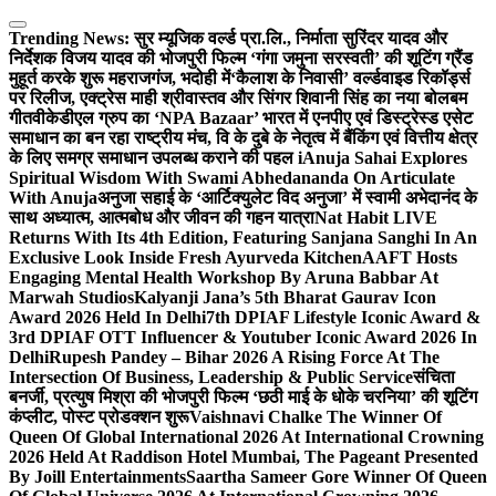
Skip
to
Trending News:
सुर म्यूजिक वर्ल्ड प्रा.लि., निर्माता सुरिंदर यादव और
content
निर्देशक विजय यादव की भोजपुरी फिल्म ‘गंगा जमुना सरस्वती’ की शूटिंग ग्रैंड
मुहूर्त करके शुरू महराजगंज, भदोही में
‘कैलाश के निवासी’ वर्ल्डवाइड रिकॉर्ड्स
पर रिलीज, एक्ट्रेस माही श्रीवास्तव और सिंगर शिवानी सिंह का नया बोलबम
गीत
वीकेडीएल ग्रुप का ‘NPA Bazaar’ भारत में एनपीए एवं डिस्ट्रेस्ड एसेट
समाधान का बन रहा राष्ट्रीय मंच, वि के दुबे के नेतृत्व में बैंकिंग एवं वित्तीय क्षेत्र
के लिए समग्र समाधान उपलब्ध कराने की पहल i
Anuja Sahai Explores
Spiritual Wisdom With Swami Abhedananda On Articulate
With Anuja
अनुजा सहाई के ‘आर्टिक्युलेट विद अनुजा’ में स्वामी अभेदानंद के
साथ अध्यात्म, आत्मबोध और जीवन की गहन यात्रा
Nat Habit LIVE
Returns With Its 4th Edition, Featuring Sanjana Sanghi In An
Exclusive Look Inside Fresh Ayurveda Kitchen
AAFT Hosts
Engaging Mental Health Workshop By Aruna Babbar At
Marwah Studios
Kalyanji Jana’s 5th Bharat Gaurav Icon
Award 2026 Held In Delhi
7th DPIAF Lifestyle Iconic Award &
3rd DPIAF OTT Influencer & Youtuber Iconic Award 2026 In
Delhi
Rupesh Pandey – Bihar 2026 A Rising Force At The
Intersection Of Business, Leadership & Public Service
संचिता
बनर्जी, प्रत्युष मिश्रा की भोजपुरी फिल्म ‘छठी माई के धोके चरनिया’ की शूटिंग
कंप्लीट, पोस्ट प्रोडक्शन शुरू
Vaishnavi Chalke The Winner Of
Queen Of Global International 2026 At International Crowning
2026 Held At Raddison Hotel Mumbai, The Pageant Presented
By Joill Entertainments
Saartha Sameer Gore Winner Of Queen