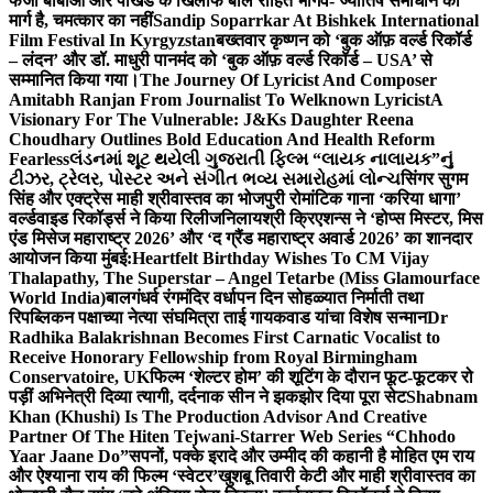
फर्जी बाबाओं और पाखंड के खिलाफ बोले रोहित भार्गव- ज्योतिष समाधान का
मार्ग है, चमत्कार का नहीं
Sandip Soparrkar At Bishkek International
Film Festival In Kyrgyzstan
बख्तवार कृष्णन को ‘बुक ऑफ़ वर्ल्ड रिकॉर्ड
– लंदन’ और डॉ. माधुरी पानमंद को ‘बुक ऑफ़ वर्ल्ड रिकॉर्ड – USA’ से
सम्मानित किया गया।
The Journey Of Lyricist And Composer
Amitabh Ranjan From Journalist To Welknown Lyricist
A
Visionary For The Vulnerable: J&Ks Daughter Reena
Choudhary Outlines Bold Education And Health Reform
Fearless
લંડનમાં શૂટ થયેલી ગુજરાતી ફિલ્મ “લાયક નાલાયક”નું
ટીઝર, ટ્રેલર, પોસ્ટર અને સંગીત ભવ્ય સમારોહમાં લોન્ચ
सिंगर सुगम
सिंह और एक्ट्रेस माही श्रीवास्तव का भोजपुरी रोमांटिक गाना ‘करिया धागा’
वर्ल्डवाइड रिकॉर्ड्स ने किया रिलीज
निलायश्री क्रिएशन्स ने ‘होप्स मिस्टर, मिस
एंड मिसेज महाराष्ट्र 2026’ और ‘द ग्रैंड महाराष्ट्र अवार्ड 2026’ का शानदार
आयोजन किया मुंबई:
Heartfelt Birthday Wishes To CM Vijay
Thalapathy, The Superstar – Angel Tetarbe (Miss Glamourface
World India)
बालगंधर्व रंगमंदिर वर्धापन दिन सोहळ्यात निर्माती तथा
रिपब्लिकन पक्षाच्या नेत्या संघमित्रा ताई गायकवाड यांचा विशेष सन्मान
Dr
Radhika Balakrishnan Becomes First Carnatic Vocalist to
Receive Honorary Fellowship from Royal Birmingham
Conservatoire, UK
फिल्म ‘शेल्टर होम’ की शूटिंग के दौरान फूट-फूटकर रो
पड़ीं अभिनेत्री दिव्या त्यागी, दर्दनाक सीन ने झकझोर दिया पूरा सेट
Shabnam
Khan (Khushi) Is The Production Advisor And Creative
Partner Of The Hiten Tejwani-Starrer Web Series “Chhodo
Yaar Jaane Do”
सपनों, पक्के इरादे और उम्मीद की कहानी है मोहित एम राय
और ऐश्याना राय की फिल्म ‘स्वेटर’
खुशबू तिवारी केटी और माही श्रीवास्तव का