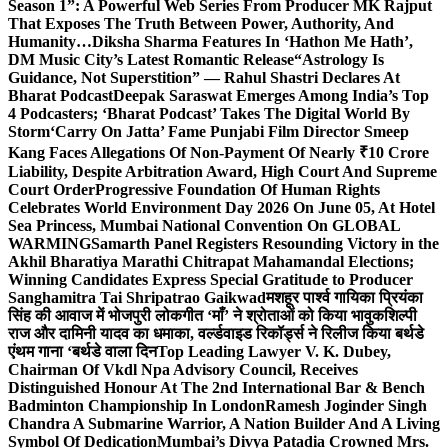
Season 1”: A Powerful Web Series From Producer MK Rajput
That Exposes The Truth Between Power, Authority, And
Humanity…
Diksha Sharma Features In ‘Hathon Me Hath’,
DM Music City’s Latest Romantic Release
“Astrology Is
Guidance, Not Superstition” — Rahul Shastri Declares At
Bharat Podcast
Deepak Saraswat Emerges Among India’s Top
4 Podcasters; ‘Bharat Podcast’ Takes The Digital World By
Storm
‘Carry On Jatta’ Fame Punjabi Film Director Smeep
Kang Faces Allegations Of Non-Payment Of Nearly ₹10 Crore
Liability, Despite Arbitration Award, High Court And Supreme
Court Order
Progressive Foundation Of Human Rights
Celebrates World Environment Day 2026 On June 05, At Hotel
Sea Princess, Mumbai National Convention On GLOBAL
WARMING
Samarth Panel Registers Resounding Victory in the
Akhil Bharatiya Marathi Chitrapat Mahamandal Elections;
Winning Candidates Express Special Gratitude to Producer
Sanghamitra Tai Shripatrao Gaikwad
मशहूर पार्श्व गायिका प्रियंका
सिंह की आवाज में भोजपुरी लोकगीत ‘माँ’ ने श्रोताओं को किया भावुक
शिल्पी
राज और दामिनी यादव का धमाका, वर्ल्डवाइड रिकॉर्ड्स ने रिलीज किया बर्थडे
एंथम गाना ‘बर्थडे वाला दिन
Top Leading Lawyer V. K. Dubey,
Chairman Of Vkdl Npa Advisory Council, Receives
Distinguished Honour At The 2nd International Bar & Bench
Badminton Championship In London
Ramesh Joginder Singh
Chandra A Submarine Warrior, A Nation Builder And A Living
Symbol Of Dedication
Mumbai’s Divya Patadia Crowned Mrs.