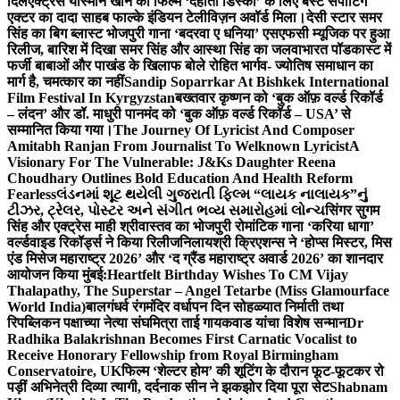
दिल
एक्ट्रेस यास्मीन खान को फिल्म ‘देहाती डिस्को’ के लिए बेस्ट सपोर्टिंग
एक्टर का दादा साहब फाल्के इंडियन टेलीविज़न अवॉर्ड मिला।
देसी स्टार समर
सिंह का बिग ब्लास्ट भोजपुरी गाना ‘बदरवा ए धनिया’ एसएफसी म्यूजिक पर हुआ
रिलीज, बारिश में दिखा समर सिंह और आस्था सिंह का जलवा
भारत पॉडकास्ट में
फर्जी बाबाओं और पाखंड के खिलाफ बोले रोहित भार्गव- ज्योतिष समाधान का
मार्ग है, चमत्कार का नहीं
Sandip Soparrkar At Bishkek International
Film Festival In Kyrgyzstan
बख्तवार कृष्णन को ‘बुक ऑफ़ वर्ल्ड रिकॉर्ड
– लंदन’ और डॉ. माधुरी पानमंद को ‘बुक ऑफ़ वर्ल्ड रिकॉर्ड – USA’ से
सम्मानित किया गया।
The Journey Of Lyricist And Composer
Amitabh Ranjan From Journalist To Welknown Lyricist
A
Visionary For The Vulnerable: J&Ks Daughter Reena
Choudhary Outlines Bold Education And Health Reform
Fearless
લંડનમાં શૂટ થયેલી ગુજરાતી ફિલ્મ “લાયક નાલાયક”નું
ટીઝર, ટ્રેલર, પોસ્ટર અને સંગીત ભવ્ય સમારોહમાં લોન્ચ
सिंगर सुगम
सिंह और एक्ट्रेस माही श्रीवास्तव का भोजपुरी रोमांटिक गाना ‘करिया धागा’
वर्ल्डवाइड रिकॉर्ड्स ने किया रिलीज
निलायश्री क्रिएशन्स ने ‘होप्स मिस्टर, मिस
एंड मिसेज महाराष्ट्र 2026’ और ‘द ग्रैंड महाराष्ट्र अवार्ड 2026’ का शानदार
आयोजन किया मुंबई:
Heartfelt Birthday Wishes To CM Vijay
Thalapathy, The Superstar – Angel Tetarbe (Miss Glamourface
World India)
बालगंधर्व रंगमंदिर वर्धापन दिन सोहळ्यात निर्माती तथा
रिपब्लिकन पक्षाच्या नेत्या संघमित्रा ताई गायकवाड यांचा विशेष सन्मान
Dr
Radhika Balakrishnan Becomes First Carnatic Vocalist to
Receive Honorary Fellowship from Royal Birmingham
Conservatoire, UK
फिल्म ‘शेल्टर होम’ की शूटिंग के दौरान फूट-फूटकर रो
पड़ीं अभिनेत्री दिव्या त्यागी, दर्दनाक सीन ने झकझोर दिया पूरा सेट
Shabnam