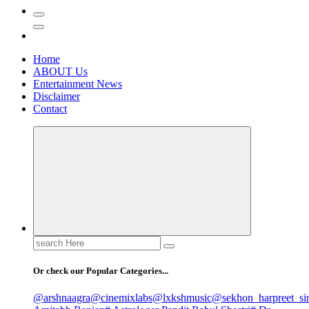
Home
ABOUT Us
Entertainment News
Disclaimer
Contact
Search
for:
Or check our Popular Categories...
@arshnaagra
@cinemixlabs
@lxkshmusic
@sekhon_harpreet_si