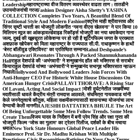
Leadership
महाराष्ट्राच्या वीज वितरण व्यवस्थेवर वाढता ताण : तातडीने
उपाययोजनांची गरज
Fashion Designer Aisha Shetty’s YASHNA
COLLECTION Completes Two Years, A Beautiful Blend Of
Traditional Style And Modern Fashion
एक्ट्रेस माही श्रीवास्तव और
सिंगर सृष्टी भारती का भोजपुरी लोकगीत ‘गवना वीएस खेलवना’ ने पार किया 10
मिलियन व्यूज का आंकड़ा
वर्ल्डवाइड रिकॉर्ड्स भोजपुरी का नया धमाकेदार गाना
जल्द, दुबई की खूबसूरत लोकेशन्स पर हो रही है शूटिंग
फिल्म जगत के प्रख्यात
अशफ़ाक खोपेकर को मिला महाराष्ट्र के राज्यपाल सी.पी. राधाकृष्णन के हाथों
‘बेस्ट बॉलीवुड एक्टिविस्ट’ का प्रतिष्ठित सम्मान
Rahul Deshpande’s
Abhangawari Resonates Through A Packed Shanmukhananda
Hall
राहुल देशपांडे की ‘अभंगवारी’ ने शन्मुखानंद हॉल को भक्तिरस से सराबोर
किया
राहुल देशपांडे यांच्या ‘अभंगवारी’ने शन्मुखानंद सभागृह भक्तिरसात न्हाऊन
निघाले
Hollywood And Bollywood Leaders Join Forces With
Anti-Hunger CEO For Historic White House Discussions On
American Hunger Crisis
PALLAVI THORAVE: A Rising Star
Of Lavani, Acting And Social Impact !
मोशी दुर्घटनेतील जखमींच्या
मदतीसाठी धावले केंद्रीय मंत्री रामदास आठवले; संघमित्रा गायकवाड यांनी
केले जननेतृत्वाचे कौतुक, महिला सक्षमीकरणासाठी शासनाच्या योजनांचा लाभ
देण्याची केली मागणी
RAJESHH DATTATRYA BHUJLE The Art
Of Being Unforgettable Some Men Follow Trends. Some Men
Create Them
विजय यादव के निर्देशन में बनी प्रेम सिंह और रक्षा गुप्ता की
भोजपुरी फिल्म ‘जोरू का गुलाम’ का ट्रेलर रिलीज, दर्शकों के बीच मचाया
धमाल
New York State Honours Global Peace Leader His
Eminence Prof. Sir Dr. Madhu Krishan With Multiple
Prestigious Civic Recognitions
Retiring On Your Own Terms