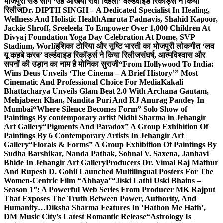
भोजपुरी सैड सांग ‘उहे अंखिया रोवा दिहला’ वर्ल्डवाइड रिकॉर्ड्स ने किया
रिलीज
Dr. DIPTII SINGH – A Dedicated Specialist In Healing,
Wellness And Holistic Health
Amruta Fadnavis, Shahid Kapoor,
Jackie Shroff, Sreeleela To Empower Over 1,000 Children At
Divyaj Foundation Yoga Day Celebration At Dome, SVP
Stadium, Worli
इशिका टोरिया और सृष्टि भारती का भोजपुरी लोकगीत ‘लव
यू कहबे करब’ वर्ल्डवाइड रिकॉर्ड्स ने किया रिलीज
संघर्ष, आत्मविश्वास और
सपनों की उड़ान का नाम है मोनिका सुराजी
“From Hollywood To India:
Wins Deus Unveils ‘The Cinema – A Brief History’” Most
Cinematic And Professional Choice For Media
Kakali
Bhattacharya Unveils Glam Beat 2.0 With Archana Gautam,
Mehjabeen Khan, Nandita Puri And RJ Anurag Pandey In
Mumbai
“Where Silence Becomes Form” Solo Show of
Paintings By contemporary artist Nidhi Sharma in Jehangir
Art Gallery
“Pigments And Paradox” A Group Exhibition Of
Paintings By 6 Contemporary Artists In Jehangir Art
Gallery
“Florals & Forms” A Group Exhibition Of Paintings By
Sudha Barshikar, Nanda Pathak, Sohnal V. Saxena, Janhavi
Bhide In Jehangir Art Gallery
Producers Dr. Vimal Raj Mathur
And Rupesh D. Gohil Launched Multilingual Posters For The
Women-Centric Film “Abhaya”
“Jiski Lathi Uski Bhains –
Season 1”: A Powerful Web Series From Producer MK Rajput
That Exposes The Truth Between Power, Authority, And
Humanity…
Diksha Sharma Features In ‘Hathon Me Hath’,
DM Music City’s Latest Romantic Release
“Astrology Is