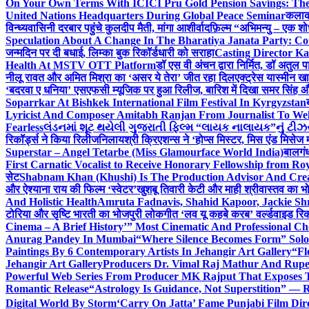
On Your Own Terms With ICICI Pru Gold Pension Savings: The
United Nations Headquarters During Global Peace Seminar
कलाका
विन्ध्यवासिनी दरबार पहुंचे कुलदीप मैती, मांगा आशीर्वाद
फ़िल्म “अभिमन्यु – एक शो
Speculation About A Change In The Bharatiya Janata Party: C
जन्मदिन पर दी बधाई, लिम्का बुक रिकॉर्डधारी को सराहा
Casting Director K
Health At MSTV OTT Platform
डॉ एस वी अंचन द्वारा निर्मित, डॉ अतुल
नीलू रावत और अमित मिश्रा का ‘असर ये तेरा’ जीत रहा दिल
एक्ट्रेस यास्मीन ख
‘बदरवा ए धनिया’ एसएफसी म्यूजिक पर हुआ रिलीज, बारिश में दिखा समर सिंह
Soparrkar At Bishkek International Film Festival In Kyrgyzstan
Lyricist And Composer Amitabh Ranjan From Journalist To Wel
Fearless
લંડનમાં શૂટ થયેલી ગુજરાતી ફિલ્મ “લાયક નાલાયક”નું ટીઝર,
रिकॉर्ड्स ने किया रिलीज
निलायश्री क्रिएशन्स ने ‘होप्स मिस्टर, मिस एंड मिसेज 
Superstar – Angel Tetarbe (Miss Glamourface World India)
बालगंध
First Carnatic Vocalist to Receive Honorary Fellowship from R
सेट
Shabnam Khan (Khushi) Is The Production Advisor And Crea
और ऐश्याना राय की फिल्म ‘स्वेटर’
खुशबू तिवारी केटी और माही श्रीवास्तव का भो
And Holistic Health
Amruta Fadnavis, Shahid Kapoor, Jackie Shr
टोरिया और सृष्टि भारती का भोजपुरी लोकगीत ‘लव यू कहबे करब’ वर्ल्डवाइड रिक
Cinema – A Brief History’” Most Cinematic And Professional C
Anurag Pandey In Mumbai
“Where Silence Becomes Form” Solo 
Paintings By 6 Contemporary Artists In Jehangir Art Gallery
“Fl
Jehangir Art Gallery
Producers Dr. Vimal Raj Mathur And Rupe
Powerful Web Series From Producer MK Rajput That Exposes 
Romantic Release
“Astrology Is Guidance, Not Superstition” — R
Digital World By Storm
‘Carry On Jatta’ Fame Punjabi Film Dir