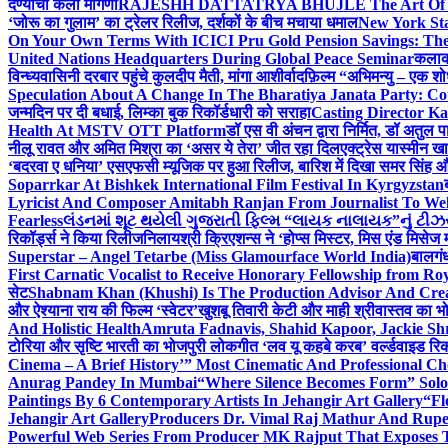
देण्याची केली मागणी
RAJESHH DATTATRYA BHUJLE The Art Of Bein
‘जोरू का गुलाम’ का ट्रेलर रिलीज, दर्शकों के बीच मचाया धमाल
New York Sta
On Your Own Terms With ICICI Pru Gold Pension Savings: The
United Nations Headquarters During Global Peace Seminar
कलाका
विन्ध्यवासिनी दरबार पहुंचे कुलदीप मैती, मांगा आशीर्वाद
फ़िल्म “अभिमन्यु – एक शो
Speculation About A Change In The Bharatiya Janata Party: C
जन्मदिन पर दी बधाई, लिम्का बुक रिकॉर्डधारी को सराहा
Casting Director K
Health At MSTV OTT Platform
डॉ एस वी अंचन द्वारा निर्मित, डॉ अतुल
नीलू रावत और अमित मिश्रा का ‘असर ये तेरा’ जीत रहा दिल
एक्ट्रेस यास्मीन ख
‘बदरवा ए धनिया’ एसएफसी म्यूजिक पर हुआ रिलीज, बारिश में दिखा समर सिंह
Soparrkar At Bishkek International Film Festival In Kyrgyzstan
Lyricist And Composer Amitabh Ranjan From Journalist To Wel
Fearless
લંડનમાં શૂટ થયેલી ગુજરાતી ફિલ્મ “લાયક નાલાયક”નું ટીઝર,
रिकॉर्ड्स ने किया रिलीज
निलायश्री क्रिएशन्स ने ‘होप्स मिस्टर, मिस एंड मिसेज 
Superstar – Angel Tetarbe (Miss Glamourface World India)
बालगंध
First Carnatic Vocalist to Receive Honorary Fellowship from R
सेट
Shabnam Khan (Khushi) Is The Production Advisor And Crea
और ऐश्याना राय की फिल्म ‘स्वेटर’
खुशबू तिवारी केटी और माही श्रीवास्तव का भो
And Holistic Health
Amruta Fadnavis, Shahid Kapoor, Jackie Shr
टोरिया और सृष्टि भारती का भोजपुरी लोकगीत ‘लव यू कहबे करब’ वर्ल्डवाइड रिक
Cinema – A Brief History’” Most Cinematic And Professional C
Anurag Pandey In Mumbai
“Where Silence Becomes Form” Solo 
Paintings By 6 Contemporary Artists In Jehangir Art Gallery
“Fl
Jehangir Art Gallery
Producers Dr. Vimal Raj Mathur And Rupe
Powerful Web Series From Producer MK Rajput That Exposes 