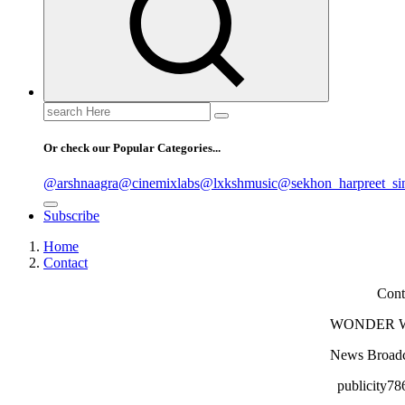
Search
for:
Or check our Popular Categories...
@arshnaagra
@cinemixlabs
@lxkshmusic
@sekhon_harpreet_si
Subscribe
Home
Contact
Cont
WONDER 
News Broadc
publicity7