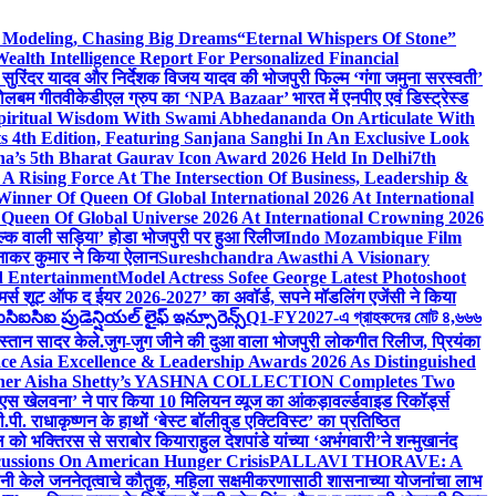
d Modeling, Chasing Big Dreams
“Eternal Whispers Of Stone”
lth Intelligence Report For Personalized Financial
्माता सुरिंदर यादव और निर्देशक विजय यादव की भोजपुरी फिल्म ‘गंगा जमुना सरस्वती’
 बोलबम गीत
वीकेडीएल ग्रुप का ‘NPA Bazaar’ भारत में एनपीए एवं डिस्ट्रेस्ड
Spiritual Wisdom With Swami Abhedananda On Articulate With
s 4th Edition, Featuring Sanjana Sanghi In An Exclusive Look
na’s 5th Bharat Gaurav Icon Award 2026 Held In Delhi
7th
A Rising Force At The Intersection Of Business, Leadership &
inner Of Queen Of Global International 2026 At International
Queen Of Global Universe 2026 At International Crowning 2026
‘सिल्क वाली सड़िया’ होडा भोजपुरी पर हुआ रिलीज
Indo Mozambique Film
रत्नाकर कुमार ने किया ऐलान
Sureshchandra Awasthi A Visionary
d Entertainment
Model Actress Sofee George Latest Photoshoot
ॉमर्स शूट ऑफ द ईयर 2026-2027’ का अवॉर्ड, सपने मॉडलिंग एजेंसी ने किया
ఐసిఐ ప్రుడెన్షియల్ లైఫ్ ఇన్సూరెన్స్
Q1-FY2027-এ গ্রাহকদের মোট ৪,৬৬৬
कस्तान सादर केले.
जुग-जुग जीने की दुआ वाला भोजपुरी लोकगीत रिलीज, प्रियंका
ce Asia Excellence & Leadership Awards 2026 As Distinguished
gner Aisha Shetty’s YASHNA COLLECTION Completes Two
 वीएस खेलवना’ ने पार किया 10 मिलियन व्यूज का आंकड़ा
वर्ल्डवाइड रिकॉर्ड्स
. राधाकृष्णन के हाथों ‘बेस्ट बॉलीवुड एक्टिविस्ट’ का प्रतिष्ठित
हॉल को भक्तिरस से सराबोर किया
राहुल देशपांडे यांच्या ‘अभंगवारी’ने शन्मुखानंद
ussions On American Hunger Crisis
PALLAVI THORAVE: A
ांनी केले जननेतृत्वाचे कौतुक, महिला सक्षमीकरणासाठी शासनाच्या योजनांचा लाभ