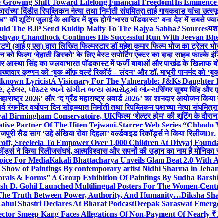
 Growing Shift Toward Lifelong Financial Freedom
His Eminence
रांच्या दिंडीत रिपब्लिकन नेत्या तथा निर्माती संघमित्रा ताई गायकवाड यांचा उत्स्फ
ध” की शूटिंग जुलाई के आखिर में शुरू होगी
‘भारत पॉडकास्ट’ बना देश में सबसे ज्
ould The BJP Send Kuldip Maity To The Rajya Sabha? Sources
यश 
ashyap Chandhock Continues His Successful Run With Jeevan Bh
 पाटणे (आई ए एस) द्वारा लिखित फिल्मस्टार डॉ महेश कुमार फिल्म भोज का ट्रेलर भ
ान को फिल्म ‘देहाती डिस्को’ के लिए बेस्ट सपोर्टिंग एक्टर का दादा साहब फाल्के 
 और आस्था सिंह का जलवा
भारत पॉडकास्ट में फर्जी बाबाओं और पाखंड के खिलाफ बोले
बख्तवार कृष्णन को ‘बुक ऑफ़ वर्ल्ड रिकॉर्ड – लंदन’ और डॉ. माधुरी पानमंद को ‘ब
known Lyricist
A Visionary For The Vulnerable: J&Ks Daughter
 ટ્રેલર, પોસ્ટર અને સંગીત ભવ્ય સમારોહમાં લોન્ચ
सिंगर सुगम सिंह और एक
महाराष्ट्र 2026’ और ‘द ग्रैंड महाराष्ट्र अवार्ड 2026’ का शानदार आयोजन किया म
र्व रंगमंदिर वर्धापन दिन सोहळ्यात निर्माती तथा रिपब्लिकन पक्षाच्या नेत्या संघमित
oyal Birmingham Conservatoire, UK
फिल्म ‘शेल्टर होम’ की शूटिंग के दौरान
tive Partner Of The Hiten Tejwani-Starrer Web Series “Chhodo 
जपुरी सैड सांग ‘उहे अंखिया रोवा दिहला’ वर्ल्डवाइड रिकॉर्ड्स ने किया रिलीज
Dr.
off, Sreeleela To Empower Over 1,000 Children At Divyaj Found
ॉर्ड्स ने किया रिलीज
संघर्ष, आत्मविश्वास और सपनों की उड़ान का नाम है मोनिका 
hoice For Media
Kakali Bhattacharya Unveils Glam Beat 2.0 With
Show of Paintings By contemporary artist Nidhi Sharma in Jehan
orals & Forms” A Group Exhibition Of Paintings By Sudha Barshi
sh D. Gohil Launched Multilingual Posters For The Women-Cent
The Truth Between Power, Authority, And Humanity…
Diksha Sha
ahul Shastri Declares At Bharat Podcast
Deepak Saraswat Emerges
ector Smeep Kang Faces Allegations Of Non-Payment Of Nearly ₹1