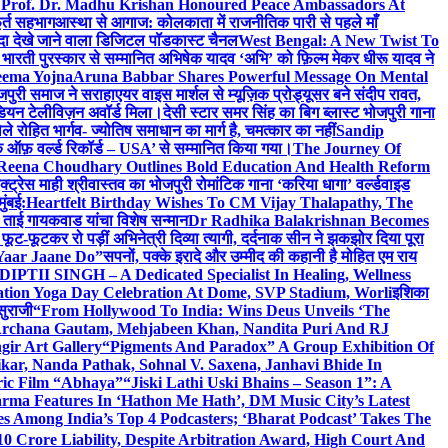
 Prof. Dr. Madhu Krishan Honoured Peace Ambassadors At
ूर्त सहभाग
आस्था से आगाज: कोलकाता में राजनीतिक पारी से पहले माँ
यादा देखे जाने वाला डिजिटल पॉडकास्ट चैनल
West Bengal: A New Twist To
भारती पुरस्कार से सम्मानित अभिषेक यादव ‘अभि’ को फ़िल्म मेकर धीरू यादव ने
eema Yojna
Aruna Babbar Shares Powerful Message On Mental
ोजपुरी समाज ने सराहा
एयर वाइस मार्शल से म्यूज़िक प्रोड्यूसर बने संदीप रावत,
इंडियन टेलीविज़न अवॉर्ड मिला।
देसी स्टार समर सिंह का बिग ब्लास्ट भोजपुरी गाना
 रोहित भार्गव- ज्योतिष समाधान का मार्ग है, चमत्कार का नहीं
Sandip
ुक ऑफ़ वर्ल्ड रिकॉर्ड – USA’ से सम्मानित किया गया।
The Journey Of
 Reena Choudhary Outlines Bold Education And Health Reform
्ट्रेस माही श्रीवास्तव का भोजपुरी रोमांटिक गाना ‘करिया धागा’ वर्ल्डवाइड
ुंबई:
Heartfelt Birthday Wishes To CM Vijay Thalapathy, The
्रा ताई गायकवाड यांचा विशेष सन्मान
Dr Radhika Balakrishnan Becomes
 फूट-फूटकर रो पड़ीं अभिनेत्री दिव्या त्यागी, दर्दनाक सीन ने झकझोर दिया पूरा
Yaar Jaane Do”
सपनों, पक्के इरादे और उम्मीद की कहानी है मोहित एम राय
 DIPTII SINGH – A Dedicated Specialist In Healing, Wellness
ation Yoga Day Celebration At Dome, SVP Stadium, Worli
इशिका
सुराजी
“From Hollywood To India: Wins Deus Unveils ‘The
 Archana Gautam, Mehjabeen Khan, Nandita Puri And RJ
gir Art Gallery
“Pigments And Paradox” A Group Exhibition Of
kar, Nanda Pathak, Sohnal V. Saxena, Janhavi Bhide In
ric Film “Abhaya”
“Jiski Lathi Uski Bhains – Season 1”: A
rma Features In ‘Hathon Me Hath’, DM Music City’s Latest
 Among India’s Top 4 Podcasters; ‘Bharat Podcast’ Takes The
0 Crore Liability, Despite Arbitration Award, High Court And