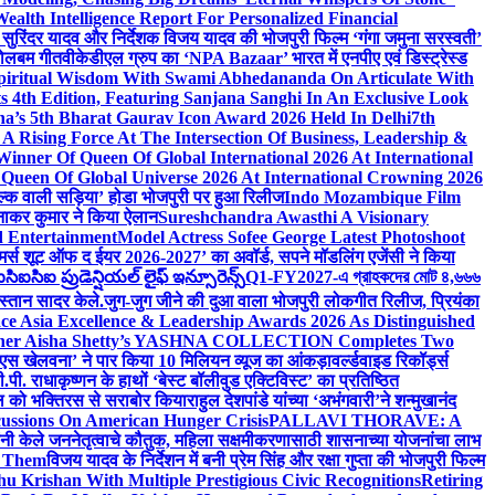
lth Intelligence Report For Personalized Financial
्माता सुरिंदर यादव और निर्देशक विजय यादव की भोजपुरी फिल्म ‘गंगा जमुना सरस्वती’
 बोलबम गीत
वीकेडीएल ग्रुप का ‘NPA Bazaar’ भारत में एनपीए एवं डिस्ट्रेस्ड
Spiritual Wisdom With Swami Abhedananda On Articulate With
s 4th Edition, Featuring Sanjana Sanghi In An Exclusive Look
na’s 5th Bharat Gaurav Icon Award 2026 Held In Delhi
7th
A Rising Force At The Intersection Of Business, Leadership &
inner Of Queen Of Global International 2026 At International
Queen Of Global Universe 2026 At International Crowning 2026
‘सिल्क वाली सड़िया’ होडा भोजपुरी पर हुआ रिलीज
Indo Mozambique Film
रत्नाकर कुमार ने किया ऐलान
Sureshchandra Awasthi A Visionary
d Entertainment
Model Actress Sofee George Latest Photoshoot
ॉमर्स शूट ऑफ द ईयर 2026-2027’ का अवॉर्ड, सपने मॉडलिंग एजेंसी ने किया
ఐసిఐ ప్రుడెన్షియల్ లైఫ్ ఇన్సూరెన్స్
Q1-FY2027-এ গ্রাহকদের মোট ৪,৬৬৬
कस्तान सादर केले.
जुग-जुग जीने की दुआ वाला भोजपुरी लोकगीत रिलीज, प्रियंका
ce Asia Excellence & Leadership Awards 2026 As Distinguished
gner Aisha Shetty’s YASHNA COLLECTION Completes Two
 वीएस खेलवना’ ने पार किया 10 मिलियन व्यूज का आंकड़ा
वर्ल्डवाइड रिकॉर्ड्स
. राधाकृष्णन के हाथों ‘बेस्ट बॉलीवुड एक्टिविस्ट’ का प्रतिष्ठित
हॉल को भक्तिरस से सराबोर किया
राहुल देशपांडे यांच्या ‘अभंगवारी’ने शन्मुखानंद
ussions On American Hunger Crisis
PALLAVI THORAVE: A
ांनी केले जननेतृत्वाचे कौतुक, महिला सक्षमीकरणासाठी शासनाच्या योजनांचा लाभ
e Them
विजय यादव के निर्देशन में बनी प्रेम सिंह और रक्षा गुप्ता की भोजपुरी फिल्म
u Krishan With Multiple Prestigious Civic Recognitions
Retiring