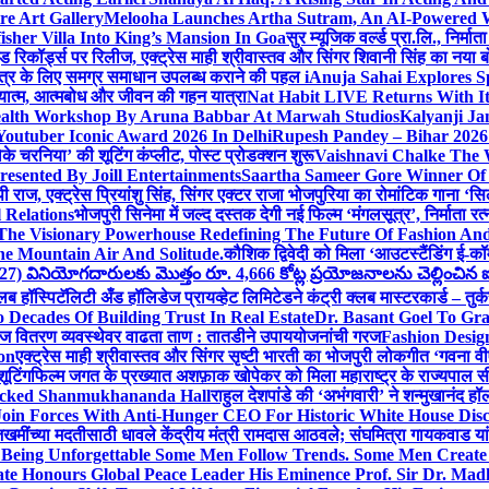
e Art Gallery
Melooha Launches Artha Sutram, An AI-Powered Wea
sher Villa Into King’s Mansion In Goa
सुर म्यूजिक वर्ल्ड प्रा.लि., निर
इड रिकॉर्ड्स पर रिलीज, एक्ट्रेस माही श्रीवास्तव और सिंगर शिवानी सिंह का नया
ीय क्षेत्र के लिए समग्र समाधान उपलब्ध कराने की पहल i
Anuja Sahai Explores 
अध्यात्म, आत्मबोध और जीवन की गहन यात्रा
Nat Habit LIVE Returns With It
alth Workshop By Aruna Babbar At Marwah Studios
Kalyanji Ja
outuber Iconic Award 2026 In Delhi
Rupesh Pandey – Bihar 2026 
धोके चरनिया’ की शूटिंग कंप्लीट, पोस्ट प्रोडक्शन शुरू
Vaishnavi Chalke The W
esented By Joill Entertainments
Saartha Sameer Gore Winner Of 
पी राज, एक्ट्रेस प्रियांशु सिंह, सिंगर एक्टर राजा भोजपुरिया का रोमांटिक गाना 
 Relations
भोजपुरी सिनेमा में जल्द दस्तक देगी नई फिल्म ‘मंगलसूत्र’, निर्माता 
The Visionary Powerhouse Redefining The Future Of Fashion An
e Mountain Air And Solitude.
कौशिक द्विवेदी को मिला ‘आउटस्टैंडिंग ई-क
027) వినియోగదారులకు మొత్తం రూ. 4,666 కోట్ల ప్రయోజనాలను చెల్లించిన ఐసి
्लब हॉस्पिटॅलिटी अँड हॉलिडेज प्रायव्हेट लिमिटेडने कंट्री क्लब मास्टरकार्ड – तुर्
 Decades Of Building Trust In Real Estate
Dr. Basant Goel To Gra
 वीज वितरण व्यवस्थेवर वाढता ताण : तातडीने उपाययोजनांची गरज
Fashion Desi
on
एक्ट्रेस माही श्रीवास्तव और सिंगर सृष्टी भारती का भोजपुरी लोकगीत ‘गवना
ूटिंग
फिल्म जगत के प्रख्यात अशफ़ाक खोपेकर को मिला महाराष्ट्र के राज्यपाल सी.पी
acked Shanmukhananda Hall
राहुल देशपांडे की ‘अभंगवारी’ ने शन्मुखानंद 
oin Forces With Anti-Hunger CEO For Historic White House Disc
 जखमींच्या मदतीसाठी धावले केंद्रीय मंत्री रामदास आठवले; संघमित्रा गायकवाड य
g Unforgettable Some Men Follow Trends. Some Men Creat
te Honours Global Peace Leader His Eminence Prof. Sir Dr. Madh