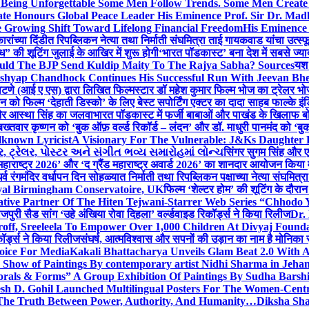
g Unforgettable Some Men Follow Trends. Some Men Creat
te Honours Global Peace Leader His Eminence Prof. Sir Dr. Madh
 Growing Shift Toward Lifelong Financial Freedom
His Eminence
रांच्या दिंडीत रिपब्लिकन नेत्या तथा निर्माती संघमित्रा ताई गायकवाड यांचा उत्स्फ
ध” की शूटिंग जुलाई के आखिर में शुरू होगी
‘भारत पॉडकास्ट’ बना देश में सबसे ज्
ould The BJP Send Kuldip Maity To The Rajya Sabha? Sources
यश 
ashyap Chandhock Continues His Successful Run With Jeevan Bh
 पाटणे (आई ए एस) द्वारा लिखित फिल्मस्टार डॉ महेश कुमार फिल्म भोज का ट्रेलर भ
ान को फिल्म ‘देहाती डिस्को’ के लिए बेस्ट सपोर्टिंग एक्टर का दादा साहब फाल्के 
 और आस्था सिंह का जलवा
भारत पॉडकास्ट में फर्जी बाबाओं और पाखंड के खिलाफ बोले
बख्तवार कृष्णन को ‘बुक ऑफ़ वर्ल्ड रिकॉर्ड – लंदन’ और डॉ. माधुरी पानमंद को ‘ब
known Lyricist
A Visionary For The Vulnerable: J&Ks Daughter
 ટ્રેલર, પોસ્ટર અને સંગીત ભવ્ય સમારોહમાં લોન્ચ
सिंगर सुगम सिंह और एक
महाराष्ट्र 2026’ और ‘द ग्रैंड महाराष्ट्र अवार्ड 2026’ का शानदार आयोजन किया म
र्व रंगमंदिर वर्धापन दिन सोहळ्यात निर्माती तथा रिपब्लिकन पक्षाच्या नेत्या संघमित
oyal Birmingham Conservatoire, UK
फिल्म ‘शेल्टर होम’ की शूटिंग के दौरान
tive Partner Of The Hiten Tejwani-Starrer Web Series “Chhodo 
जपुरी सैड सांग ‘उहे अंखिया रोवा दिहला’ वर्ल्डवाइड रिकॉर्ड्स ने किया रिलीज
Dr.
off, Sreeleela To Empower Over 1,000 Children At Divyaj Found
ॉर्ड्स ने किया रिलीज
संघर्ष, आत्मविश्वास और सपनों की उड़ान का नाम है मोनिका 
hoice For Media
Kakali Bhattacharya Unveils Glam Beat 2.0 With
Show of Paintings By contemporary artist Nidhi Sharma in Jehan
orals & Forms” A Group Exhibition Of Paintings By Sudha Barshi
sh D. Gohil Launched Multilingual Posters For The Women-Cent
The Truth Between Power, Authority, And Humanity…
Diksha Sha