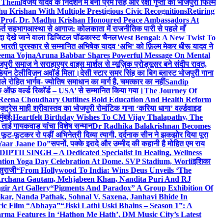
e Them
विजय यादव के निर्देशन में बनी प्रेम सिंह और रक्षा गुप्ता की भोजपुरी फिल्म
u Krishan With Multiple Prestigious Civic Recognitions
Retiring
 Prof. Dr. Madhu Krishan Honoured Peace Ambassadors At
ूर्त सहभाग
आस्था से आगाज: कोलकाता में राजनीतिक पारी से पहले माँ
यादा देखे जाने वाला डिजिटल पॉडकास्ट चैनल
West Bengal: A New Twist To
भारती पुरस्कार से सम्मानित अभिषेक यादव ‘अभि’ को फ़िल्म मेकर धीरू यादव ने
eema Yojna
Aruna Babbar Shares Powerful Message On Mental
ोजपुरी समाज ने सराहा
एयर वाइस मार्शल से म्यूज़िक प्रोड्यूसर बने संदीप रावत,
इंडियन टेलीविज़न अवॉर्ड मिला।
देसी स्टार समर सिंह का बिग ब्लास्ट भोजपुरी गाना
 रोहित भार्गव- ज्योतिष समाधान का मार्ग है, चमत्कार का नहीं
Sandip
ुक ऑफ़ वर्ल्ड रिकॉर्ड – USA’ से सम्मानित किया गया।
The Journey Of
 Reena Choudhary Outlines Bold Education And Health Reform
्ट्रेस माही श्रीवास्तव का भोजपुरी रोमांटिक गाना ‘करिया धागा’ वर्ल्डवाइड
ुंबई:
Heartfelt Birthday Wishes To CM Vijay Thalapathy, The
्रा ताई गायकवाड यांचा विशेष सन्मान
Dr Radhika Balakrishnan Becomes
 फूट-फूटकर रो पड़ीं अभिनेत्री दिव्या त्यागी, दर्दनाक सीन ने झकझोर दिया पूरा
Yaar Jaane Do”
सपनों, पक्के इरादे और उम्मीद की कहानी है मोहित एम राय
 DIPTII SINGH – A Dedicated Specialist In Healing, Wellness
ation Yoga Day Celebration At Dome, SVP Stadium, Worli
इशिका
सुराजी
“From Hollywood To India: Wins Deus Unveils ‘The
 Archana Gautam, Mehjabeen Khan, Nandita Puri And RJ
gir Art Gallery
“Pigments And Paradox” A Group Exhibition Of
kar, Nanda Pathak, Sohnal V. Saxena, Janhavi Bhide In
ric Film “Abhaya”
“Jiski Lathi Uski Bhains – Season 1”: A
rma Features In ‘Hathon Me Hath’, DM Music City’s Latest