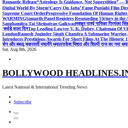
Romantic Release
“Astrology Is Guidance, Not Superstition” — R
Digital World By Storm
‘Carry On Jatta’ Fame Punjabi Film Dir
Supreme Court Order
Progressive Foundation Of Human Rights
WARMING
Samarth Panel Registers Resounding Victory in the
Sanghamitra Tai Shripatrao Gaikwad
मशहूर पार्श्व गायिका प्रियंका स
‘बर्थडे वाला दिन
Top Leading Lawyer V. K. Dubey, Chairman Of Vkd
London
Ramesh Joginder Singh Chandra A Submarine Warrior, 
Introduces Prestigious Awards For Short Films At The Historic 1
सेन और बबलू चक्रवर्ती मचायेंगे धमाल
राकेश मिश्रा और शिल्पी राज का नया धमा
Sat. Aug 8th, 2026
BOLLYWOOD HEADLINES.I
Latest National & International Trending News
Subscribe