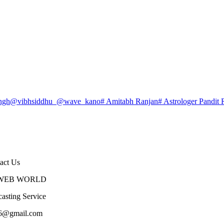
ngh
@vibhsiddhu_
@wave_kano
# Amitabh Ranjan
# Astrologer Pandit 
act Us
WEB WORLD
asting Service
86@gmail.com