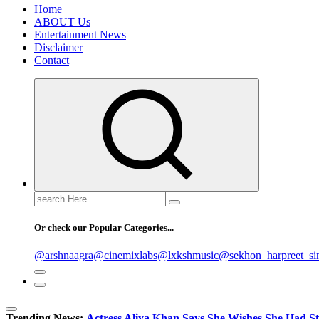
Home
ABOUT Us
Entertainment News
Disclaimer
Contact
Search
for:
Or check our Popular Categories...
@arshnaagra
@cinemixlabs
@lxkshmusic
@sekhon_harpreet_si
Trending News:
Actress Aliya Khan Says She Wishes She Had St