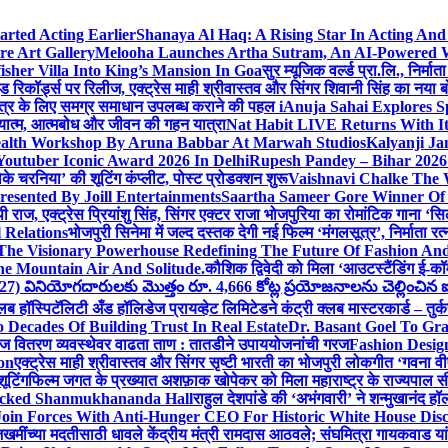
arted Acting Earlier
Shanaya Al Haq: A Rising Star In Acting An
e Art Gallery
Melooha Launches Artha Sutram, An AI-Powered Wea
sher Villa Into King’s Mansion In Goa
सुर म्यूजिक वर्ल्ड प्रा.लि., निर
इड रिकॉर्ड्स पर रिलीज, एक्ट्रेस माही श्रीवास्तव और सिंगर शिवानी सिंह का नया
ीय क्षेत्र के लिए समग्र समाधान उपलब्ध कराने की पहल i
Anuja Sahai Explores 
अध्यात्म, आत्मबोध और जीवन की गहन यात्रा
Nat Habit LIVE Returns With It
alth Workshop By Aruna Babbar At Marwah Studios
Kalyanji Ja
outuber Iconic Award 2026 In Delhi
Rupesh Pandey – Bihar 2026 
धोके चरनिया’ की शूटिंग कंप्लीट, पोस्ट प्रोडक्शन शुरू
Vaishnavi Chalke The W
esented By Joill Entertainments
Saartha Sameer Gore Winner Of 
पी राज, एक्ट्रेस प्रियांशु सिंह, सिंगर एक्टर राजा भोजपुरिया का रोमांटिक गाना 
 Relations
भोजपुरी सिनेमा में जल्द दस्तक देगी नई फिल्म ‘मंगलसूत्र’, निर्माता 
The Visionary Powerhouse Redefining The Future Of Fashion An
e Mountain Air And Solitude.
कौशिक द्विवेदी को मिला ‘आउटस्टैंडिंग ई-क
027) వినియోగదారులకు మొత్తం రూ. 4,666 కోట్ల ప్రయోజనాలను చెల్లించిన ఐసి
्लब हॉस्पिटॅलिटी अँड हॉलिडेज प्रायव्हेट लिमिटेडने कंट्री क्लब मास्टरकार्ड – तुर्
 Decades Of Building Trust In Real Estate
Dr. Basant Goel To Gra
 वीज वितरण व्यवस्थेवर वाढता ताण : तातडीने उपाययोजनांची गरज
Fashion Desi
on
एक्ट्रेस माही श्रीवास्तव और सिंगर सृष्टी भारती का भोजपुरी लोकगीत ‘गवना
ूटिंग
फिल्म जगत के प्रख्यात अशफ़ाक खोपेकर को मिला महाराष्ट्र के राज्यपाल सी.पी
acked Shanmukhananda Hall
राहुल देशपांडे की ‘अभंगवारी’ ने शन्मुखानंद 
oin Forces With Anti-Hunger CEO For Historic White House Disc
 जखमींच्या मदतीसाठी धावले केंद्रीय मंत्री रामदास आठवले; संघमित्रा गायकवाड य