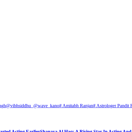
ngh
@vibhsiddhu_
@wave_kano
# Amitabh Ranjan
# Astrologer Pandit 
arted Acting Earlier
Shanaya Al Haq: A Rising Star In Acting An