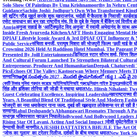
Solo Show Of Paintings By Uma Krishnamoorthy In Nehru Centr
Guidance
Sachiin Joshi: Jodhpur’s Own Who Transformed Kingfi
की शूटिंग ग्रैंड मुहूर्त करके शुरू महराजगंज, भदोही में
‘कैलाश के निवासी’ वर्ल्डवा
एसेट समाधान का बन रहा राष्ट्रीय मंच, वि के दुबे के नेतृत्व में बैंकिंग एवं वित्त
Anuja
अनुजा सहाई के ‘आर्टिक्युलेट विद अनुजा’ में स्वामी अभेदानंद के साथ 
Inside Fresh Ayurveda Kitchen
AAFT Hosts Engaging Mental He
DPIAF Lifestyle Iconic Award & 3rd DPIAF OTT Influencer & Y
Public Service
संचिता बनर्जी, प्रत्युष मिश्रा की भोजपुरी फिल्म ‘छठी माई के 
Crowning 2026 Held At Raddison Hotel Mumbai, The Pageant Pr
Presented By Joill Entertainments
डिजिटल स्टार सौरभ शर्मा, सिंगर शिल्
And Cultural Forum Launched To Strengthen Bilateral Cultural
Entrepreneur, Producer And Humanitarian
Deepak Chaturvedi 
Pics
Echoes Of The Valley: Kastoorwan Where Memory Meets Th
सम्मानित
ఆర్థిక సంవత్సరం 2027 , మొదటి త్రైమాసికంలో (క్యు 1 -ఎఫ్ వై 2
কোটি টাকার সুবিধা প্রদান করেছে আইসিআইসিআই প্রুডেন্সিয়াল লাইফ ইন্স্যুরেন্স
कंट्री क
सिंह और इशिका तोरिया की जोड़ी ने मचाया धमाल
Mr. Hitesh Nihalani: Two
Guest Celebrating Excellence. Inspiring Leadership
महाराष्ट्राच्या
Years, A Beautiful Blend Of Traditional Style And Modern Fashi
भोजपुरी का नया धमाकेदार गाना जल्द, दुबई की खूबसूरत लोकेशन्स पर हो रही है श
सम्मान
Rahul Deshpande’s Abhangawari Resonates Through A P
सभागृह भक्तिरसात न्हाऊन निघाले
Hollywood And Bollywood Leaders J
Rising Star Of Lavani, Acting And Social Impact !
मोशी दुर्घटनेतील
देण्याची केली मागणी
RAJESHH DATTATRYA BHUJLE The Art Of Bein
‘जोरू का गुलाम’ का ट्रेलर रिलीज, दर्शकों के बीच मचाया धमाल
New York Sta