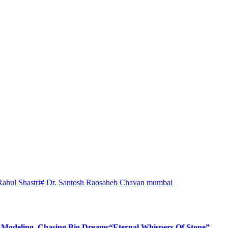
Rahul Shastri
# Dr. Santosh Raosaheb Chavan mumbai
d Modeling, Chasing Big Dreams
“Eternal Whispers Of Stone”