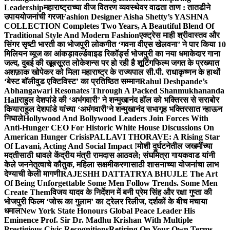
Leadership
महाराष्ट्राच्या वीज वितरण व्यवस्थेवर वाढता ताण : तातडीने
उपाययोजनांची गरज
Fashion Designer Aisha Shetty’s YASHNA
COLLECTION Completes Two Years, A Beautiful Blend Of
Traditional Style And Modern Fashion
एक्ट्रेस माही श्रीवास्तव और
सिंगर सृष्टी भारती का भोजपुरी लोकगीत ‘गवना वीएस खेलवना’ ने पार किया 10
मिलियन व्यूज का आंकड़ा
वर्ल्डवाइड रिकॉर्ड्स भोजपुरी का नया धमाकेदार गाना
जल्द, दुबई की खूबसूरत लोकेशन्स पर हो रही है शूटिंग
फिल्म जगत के प्रख्यात
अशफ़ाक खोपेकर को मिला महाराष्ट्र के राज्यपाल सी.पी. राधाकृष्णन के हाथों
‘बेस्ट बॉलीवुड एक्टिविस्ट’ का प्रतिष्ठित सम्मान
Rahul Deshpande’s
Abhangawari Resonates Through A Packed Shanmukhananda
Hall
राहुल देशपांडे की ‘अभंगवारी’ ने शन्मुखानंद हॉल को भक्तिरस से सराबोर
किया
राहुल देशपांडे यांच्या ‘अभंगवारी’ने शन्मुखानंद सभागृह भक्तिरसात न्हाऊन
निघाले
Hollywood And Bollywood Leaders Join Forces With
Anti-Hunger CEO For Historic White House Discussions On
American Hunger Crisis
PALLAVI THORAVE: A Rising Star
Of Lavani, Acting And Social Impact !
मोशी दुर्घटनेतील जखमींच्या
मदतीसाठी धावले केंद्रीय मंत्री रामदास आठवले; संघमित्रा गायकवाड यांनी
केले जननेतृत्वाचे कौतुक, महिला सक्षमीकरणासाठी शासनाच्या योजनांचा लाभ
देण्याची केली मागणी
RAJESHH DATTATRYA BHUJLE The Art
Of Being Unforgettable Some Men Follow Trends. Some Men
Create Them
विजय यादव के निर्देशन में बनी प्रेम सिंह और रक्षा गुप्ता की
भोजपुरी फिल्म ‘जोरू का गुलाम’ का ट्रेलर रिलीज, दर्शकों के बीच मचाया
धमाल
New York State Honours Global Peace Leader His
Eminence Prof. Sir Dr. Madhu Krishan With Multiple
Prestigious Civic Recognitions
Retiring On Your Own Terms