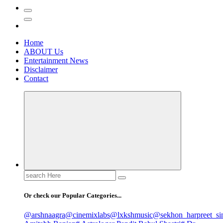
Home
ABOUT Us
Entertainment News
Disclaimer
Contact
Search
for:
Or check our Popular Categories...
@arshnaagra
@cinemixlabs
@lxkshmusic
@sekhon_harpreet_si