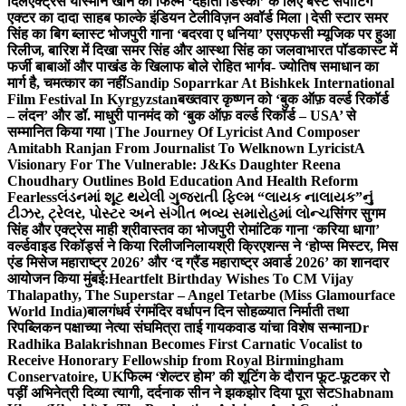
दिल
एक्ट्रेस यास्मीन खान को फिल्म ‘देहाती डिस्को’ के लिए बेस्ट सपोर्टिंग
एक्टर का दादा साहब फाल्के इंडियन टेलीविज़न अवॉर्ड मिला।
देसी स्टार समर
सिंह का बिग ब्लास्ट भोजपुरी गाना ‘बदरवा ए धनिया’ एसएफसी म्यूजिक पर हुआ
रिलीज, बारिश में दिखा समर सिंह और आस्था सिंह का जलवा
भारत पॉडकास्ट में
फर्जी बाबाओं और पाखंड के खिलाफ बोले रोहित भार्गव- ज्योतिष समाधान का
मार्ग है, चमत्कार का नहीं
Sandip Soparrkar At Bishkek International
Film Festival In Kyrgyzstan
बख्तवार कृष्णन को ‘बुक ऑफ़ वर्ल्ड रिकॉर्ड
– लंदन’ और डॉ. माधुरी पानमंद को ‘बुक ऑफ़ वर्ल्ड रिकॉर्ड – USA’ से
सम्मानित किया गया।
The Journey Of Lyricist And Composer
Amitabh Ranjan From Journalist To Welknown Lyricist
A
Visionary For The Vulnerable: J&Ks Daughter Reena
Choudhary Outlines Bold Education And Health Reform
Fearless
લંડનમાં શૂટ થયેલી ગુજરાતી ફિલ્મ “લાયક નાલાયક”નું
ટીઝર, ટ્રેલર, પોસ્ટર અને સંગીત ભવ્ય સમારોહમાં લોન્ચ
सिंगर सुगम
सिंह और एक्ट्रेस माही श्रीवास्तव का भोजपुरी रोमांटिक गाना ‘करिया धागा’
वर्ल्डवाइड रिकॉर्ड्स ने किया रिलीज
निलायश्री क्रिएशन्स ने ‘होप्स मिस्टर, मिस
एंड मिसेज महाराष्ट्र 2026’ और ‘द ग्रैंड महाराष्ट्र अवार्ड 2026’ का शानदार
आयोजन किया मुंबई:
Heartfelt Birthday Wishes To CM Vijay
Thalapathy, The Superstar – Angel Tetarbe (Miss Glamourface
World India)
बालगंधर्व रंगमंदिर वर्धापन दिन सोहळ्यात निर्माती तथा
रिपब्लिकन पक्षाच्या नेत्या संघमित्रा ताई गायकवाड यांचा विशेष सन्मान
Dr
Radhika Balakrishnan Becomes First Carnatic Vocalist to
Receive Honorary Fellowship from Royal Birmingham
Conservatoire, UK
फिल्म ‘शेल्टर होम’ की शूटिंग के दौरान फूट-फूटकर रो
पड़ीं अभिनेत्री दिव्या त्यागी, दर्दनाक सीन ने झकझोर दिया पूरा सेट
Shabnam