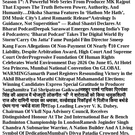
Season 1”: A Powerful Web Series From Producer MK Rajput
That Exposes The Truth Between Power, Authority, And
Humanity…
Diksha Sharma Features In ‘Hathon Me Hath’,
DM Music City’s Latest Romantic Release
“Astrology Is
Guidance, Not Superstition” — Rahul Shastri Declares At
Bharat Podcast
Deepak Saraswat Emerges Among India’s Top
4 Podcasters; ‘Bharat Podcast’ Takes The Digital World By
Storm
‘Carry On Jatta’ Fame Punjabi Film Director Smeep
Kang Faces Allegations Of Non-Payment Of Nearly ₹10 Crore
Liability, Despite Arbitration Award, High Court And Supreme
Court Order
Progressive Foundation Of Human Rights
Celebrates World Environment Day 2026 On June 05, At Hotel
Sea Princess, Mumbai National Convention On GLOBAL
WARMING
Samarth Panel Registers Resounding Victory in the
Akhil Bharatiya Marathi Chitrapat Mahamandal Elections;
Winning Candidates Express Special Gratitude to Producer
Sanghamitra Tai Shripatrao Gaikwad
मशहूर पार्श्व गायिका प्रियंका
सिंह की आवाज में भोजपुरी लोकगीत ‘माँ’ ने श्रोताओं को किया भावुक
शिल्पी
राज और दामिनी यादव का धमाका, वर्ल्डवाइड रिकॉर्ड्स ने रिलीज किया बर्थडे
एंथम गाना ‘बर्थडे वाला दिन
Top Leading Lawyer V. K. Dubey,
Chairman Of Vkdl Npa Advisory Council, Receives
Distinguished Honour At The 2nd International Bar & Bench
Badminton Championship In London
Ramesh Joginder Singh
Chandra A Submarine Warrior, A Nation Builder And A Living
Symbol Of Dedication
Mumbai’s Divya Patadia Crowned Mrs.