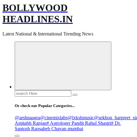
BOLLYWOOD
HEADLINES.IN
Latest National & International Trending News
Search
for:
Or check our Popular Categories...
@arshnaagra
@cinemixlabs
@lxkshmusic
@sekhon_harpreet_si
Amitabh Ranjan
# Astrologer Pandit Rahul Shastri
# Dr.
Santosh Raosaheb Chavan mumbai