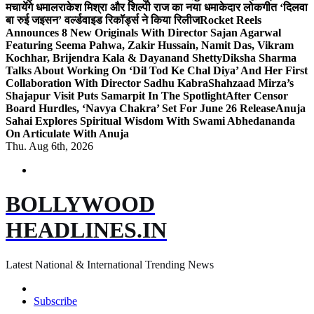
मचायेंगे धमाल
राकेश मिश्रा और शिल्पी राज का नया धमाकेदार लोकगीत ‘दिलवा
बा रुई जइसन’ वर्ल्डवाइड रिकॉर्ड्स ने किया रिलीज
Rocket Reels
Announces 8 New Originals With Director Sajan Agarwal
Featuring Seema Pahwa, Zakir Hussain, Namit Das, Vikram
Kochhar, Brijendra Kala & Dayanand Shetty
Diksha Sharma
Talks About Working On ‘Dil Tod Ke Chal Diya’ And Her First
Collaboration With Director Sadhu Kabra
Shahzaad Mirza’s
Shajapur Visit Puts Samarpit In The Spotlight
After Censor
Board Hurdles, ‘Navya Chakra’ Set For June 26 Release
Anuja
Sahai Explores Spiritual Wisdom With Swami Abhedananda
On Articulate With Anuja
Thu. Aug 6th, 2026
BOLLYWOOD
HEADLINES.IN
Latest National & International Trending News
Subscribe