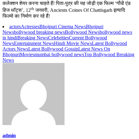
कलेक्शन शेयर करना चाहते हैं! पिता-पुत्र की यह जोड़ी एक फिल्म ‘गाँधी एंड
th
हिज थॉट्स’, 12
जनवरी, Ancients Coines Of Chattisgarh इत्यादि
फिल्मो का निर्माण कर रहे हैं!
actors
Actresses
Bhojpuri Cinema News
Bhojpuri
News
bollywood breaking news
Bollywood News
bollywood news
in hindi
Breaking News
Celebrities
Current Bollywood
News
Entertainment News
Hindi Movie News
Latest Bollywood
Actors News
Latest Bollywood Gossip
Latest News On
Bhojpuri
Movies
mumbai bollywood news
Top Bollywood Breaking
News
admin