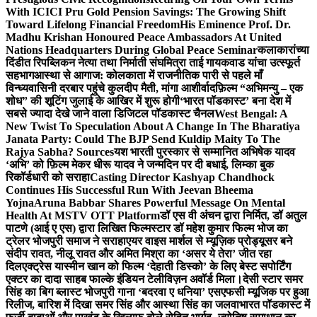
With ICICI Pru Gold Pension Savings: The Growing Shift
Toward Lifelong Financial Freedom
His Eminence Prof. Dr.
Madhu Krishan Honoured Peace Ambassadors At United
Nations Headquarters During Global Peace Seminar
कलाकारांच्या
दिंडीत रिपब्लिकन नेत्या तथा निर्माती संघमित्रा ताई गायकवाड यांचा उत्स्फूर्त
सहभाग
आस्था से आगाज: कोलकाता में राजनीतिक पारी से पहले माँ
विन्ध्यवासिनी दरबार पहुंचे कुलदीप मैती, मांगा आशीर्वाद
फ़िल्म “अभिमन्यु – एक
शोध” की शूटिंग जुलाई के आखिर में शुरू होगी
‘भारत पॉडकास्ट’ बना देश में
सबसे ज्यादा देखे जाने वाला डिजिटल पॉडकास्ट चैनल
West Bengal: A
New Twist To Speculation About A Change In The Bharatiya
Janata Party: Could The BJP Send Kuldip Maity To The
Rajya Sabha? Sources
यश भारती पुरस्कार से सम्मानित अभिषेक यादव
‘अभि’ को फ़िल्म मेकर धीरू यादव ने जन्मदिन पर दी बधाई, लिम्का बुक
रिकॉर्डधारी को सराहा
Casting Director Kashyap Chandhock
Continues His Successful Run With Jeevan Bheema
Yojna
Aruna Babbar Shares Powerful Message On Mental
Health At MSTV OTT Platform
डॉ एस वी अंचन द्वारा निर्मित, डॉ अतुल
पाटणे (आई ए एस) द्वारा लिखित फिल्मस्टार डॉ महेश कुमार फिल्म भोज का
ट्रेलर भोजपुरी समाज ने सराहा
एयर वाइस मार्शल से म्यूज़िक प्रोड्यूसर बने
संदीप रावत, नीलू रावत और अमित मिश्रा का ‘असर ये तेरा’ जीत रहा
दिल
एक्ट्रेस यास्मीन खान को फिल्म ‘देहाती डिस्को’ के लिए बेस्ट सपोर्टिंग
एक्टर का दादा साहब फाल्के इंडियन टेलीविज़न अवॉर्ड मिला।
देसी स्टार समर
सिंह का बिग ब्लास्ट भोजपुरी गाना ‘बदरवा ए धनिया’ एसएफसी म्यूजिक पर हुआ
रिलीज, बारिश में दिखा समर सिंह और आस्था सिंह का जलवा
भारत पॉडकास्ट में