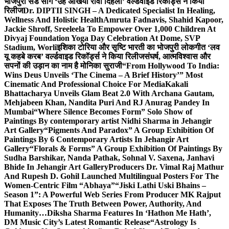
भोजपुरी सैड सांग ‘उहे अंखिया रोवा दिहला’ वर्ल्डवाइड रिकॉर्ड्स ने किया
रिलीज
Dr. DIPTII SINGH – A Dedicated Specialist In Healing,
Wellness And Holistic Health
Amruta Fadnavis, Shahid Kapoor,
Jackie Shroff, Sreeleela To Empower Over 1,000 Children At
Divyaj Foundation Yoga Day Celebration At Dome, SVP
Stadium, Worli
इशिका टोरिया और सृष्टि भारती का भोजपुरी लोकगीत ‘लव
यू कहबे करब’ वर्ल्डवाइड रिकॉर्ड्स ने किया रिलीज
संघर्ष, आत्मविश्वास और
सपनों की उड़ान का नाम है मोनिका सुराजी
“From Hollywood To India:
Wins Deus Unveils ‘The Cinema – A Brief History’” Most
Cinematic And Professional Choice For Media
Kakali
Bhattacharya Unveils Glam Beat 2.0 With Archana Gautam,
Mehjabeen Khan, Nandita Puri And RJ Anurag Pandey In
Mumbai
“Where Silence Becomes Form” Solo Show of
Paintings By contemporary artist Nidhi Sharma in Jehangir
Art Gallery
“Pigments And Paradox” A Group Exhibition Of
Paintings By 6 Contemporary Artists In Jehangir Art
Gallery
“Florals & Forms” A Group Exhibition Of Paintings By
Sudha Barshikar, Nanda Pathak, Sohnal V. Saxena, Janhavi
Bhide In Jehangir Art Gallery
Producers Dr. Vimal Raj Mathur
And Rupesh D. Gohil Launched Multilingual Posters For The
Women-Centric Film “Abhaya”
“Jiski Lathi Uski Bhains –
Season 1”: A Powerful Web Series From Producer MK Rajput
That Exposes The Truth Between Power, Authority, And
Humanity…
Diksha Sharma Features In ‘Hathon Me Hath’,
DM Music City’s Latest Romantic Release
“Astrology Is