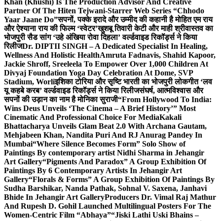
Khan (Khushi) Is The Production Advisor And Creative
Partner Of The Hiten Tejwani-Starrer Web Series “Chhodo
Yaar Jaane Do”
सपनों, पक्के इरादे और उम्मीद की कहानी है मोहित एम राय
और ऐश्याना राय की फिल्म ‘स्वेटर’
खुशबू तिवारी केटी और माही श्रीवास्तव का
भोजपुरी सैड सांग ‘उहे अंखिया रोवा दिहला’ वर्ल्डवाइड रिकॉर्ड्स ने किया
रिलीज
Dr. DIPTII SINGH – A Dedicated Specialist In Healing,
Wellness And Holistic Health
Amruta Fadnavis, Shahid Kapoor,
Jackie Shroff, Sreeleela To Empower Over 1,000 Children At
Divyaj Foundation Yoga Day Celebration At Dome, SVP
Stadium, Worli
इशिका टोरिया और सृष्टि भारती का भोजपुरी लोकगीत ‘लव
यू कहबे करब’ वर्ल्डवाइड रिकॉर्ड्स ने किया रिलीज
संघर्ष, आत्मविश्वास और
सपनों की उड़ान का नाम है मोनिका सुराजी
“From Hollywood To India:
Wins Deus Unveils ‘The Cinema – A Brief History’” Most
Cinematic And Professional Choice For Media
Kakali
Bhattacharya Unveils Glam Beat 2.0 With Archana Gautam,
Mehjabeen Khan, Nandita Puri And RJ Anurag Pandey In
Mumbai
“Where Silence Becomes Form” Solo Show of
Paintings By contemporary artist Nidhi Sharma in Jehangir
Art Gallery
“Pigments And Paradox” A Group Exhibition Of
Paintings By 6 Contemporary Artists In Jehangir Art
Gallery
“Florals & Forms” A Group Exhibition Of Paintings By
Sudha Barshikar, Nanda Pathak, Sohnal V. Saxena, Janhavi
Bhide In Jehangir Art Gallery
Producers Dr. Vimal Raj Mathur
And Rupesh D. Gohil Launched Multilingual Posters For The
Women-Centric Film “Abhaya”
“Jiski Lathi Uski Bhains –