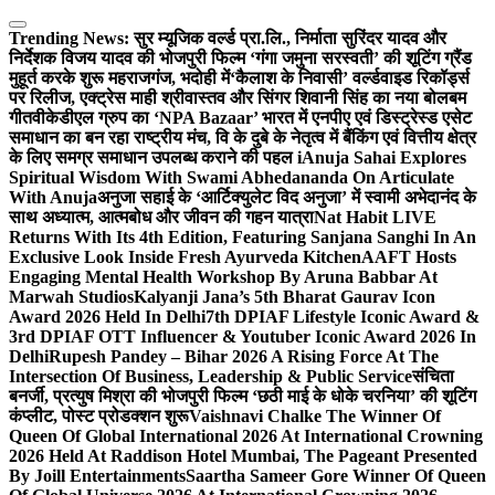
Skip
to
Trending News:
सुर म्यूजिक वर्ल्ड प्रा.लि., निर्माता सुरिंदर यादव और
content
निर्देशक विजय यादव की भोजपुरी फिल्म ‘गंगा जमुना सरस्वती’ की शूटिंग ग्रैंड
मुहूर्त करके शुरू महराजगंज, भदोही में
‘कैलाश के निवासी’ वर्ल्डवाइड रिकॉर्ड्स
पर रिलीज, एक्ट्रेस माही श्रीवास्तव और सिंगर शिवानी सिंह का नया बोलबम
गीत
वीकेडीएल ग्रुप का ‘NPA Bazaar’ भारत में एनपीए एवं डिस्ट्रेस्ड एसेट
समाधान का बन रहा राष्ट्रीय मंच, वि के दुबे के नेतृत्व में बैंकिंग एवं वित्तीय क्षेत्र
के लिए समग्र समाधान उपलब्ध कराने की पहल i
Anuja Sahai Explores
Spiritual Wisdom With Swami Abhedananda On Articulate
With Anuja
अनुजा सहाई के ‘आर्टिक्युलेट विद अनुजा’ में स्वामी अभेदानंद के
साथ अध्यात्म, आत्मबोध और जीवन की गहन यात्रा
Nat Habit LIVE
Returns With Its 4th Edition, Featuring Sanjana Sanghi In An
Exclusive Look Inside Fresh Ayurveda Kitchen
AAFT Hosts
Engaging Mental Health Workshop By Aruna Babbar At
Marwah Studios
Kalyanji Jana’s 5th Bharat Gaurav Icon
Award 2026 Held In Delhi
7th DPIAF Lifestyle Iconic Award &
3rd DPIAF OTT Influencer & Youtuber Iconic Award 2026 In
Delhi
Rupesh Pandey – Bihar 2026 A Rising Force At The
Intersection Of Business, Leadership & Public Service
संचिता
बनर्जी, प्रत्युष मिश्रा की भोजपुरी फिल्म ‘छठी माई के धोके चरनिया’ की शूटिंग
कंप्लीट, पोस्ट प्रोडक्शन शुरू
Vaishnavi Chalke The Winner Of
Queen Of Global International 2026 At International Crowning
2026 Held At Raddison Hotel Mumbai, The Pageant Presented
By Joill Entertainments
Saartha Sameer Gore Winner Of Queen