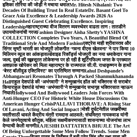
इशिका तोरिया की जोड़ी ने मचाया धमाल
Mr. Hitesh Nihalani: Two
Decades Of Building Trust In Real Estate
Dr. Basant Goel To
Grace Asia Excellence & Leadership Awards 2026 As
Distinguished Guest Celebrating Excellence. Inspiring
Leadership
महाराष्ट्राच्या वीज वितरण व्यवस्थेवर वाढता ताण : तातडीने
उपाययोजनांची गरज
Fashion Designer Aisha Shetty’s YASHNA
COLLECTION Completes Two Years, A Beautiful Blend Of
Traditional Style And Modern Fashion
एक्ट्रेस माही श्रीवास्तव और
सिंगर सृष्टी भारती का भोजपुरी लोकगीत ‘गवना वीएस खेलवना’ ने पार किया 10
मिलियन व्यूज का आंकड़ा
वर्ल्डवाइड रिकॉर्ड्स भोजपुरी का नया धमाकेदार गाना
जल्द, दुबई की खूबसूरत लोकेशन्स पर हो रही है शूटिंग
फिल्म जगत के प्रख्यात
अशफ़ाक खोपेकर को मिला महाराष्ट्र के राज्यपाल सी.पी. राधाकृष्णन के हाथों
‘बेस्ट बॉलीवुड एक्टिविस्ट’ का प्रतिष्ठित सम्मान
Rahul Deshpande’s
Abhangawari Resonates Through A Packed Shanmukhananda
Hall
राहुल देशपांडे की ‘अभंगवारी’ ने शन्मुखानंद हॉल को भक्तिरस से सराबोर
किया
राहुल देशपांडे यांच्या ‘अभंगवारी’ने शन्मुखानंद सभागृह भक्तिरसात न्हाऊन
निघाले
Hollywood And Bollywood Leaders Join Forces With
Anti-Hunger CEO For Historic White House Discussions On
American Hunger Crisis
PALLAVI THORAVE: A Rising Star
Of Lavani, Acting And Social Impact !
मोशी दुर्घटनेतील जखमींच्या
मदतीसाठी धावले केंद्रीय मंत्री रामदास आठवले; संघमित्रा गायकवाड यांनी
केले जननेतृत्वाचे कौतुक, महिला सक्षमीकरणासाठी शासनाच्या योजनांचा लाभ
देण्याची केली मागणी
RAJESHH DATTATRYA BHUJLE The Art
Of Being Unforgettable Some Men Follow Trends. Some Men
Create Them
विजय यादव के निर्देशन में बनी प्रेम सिंह और रक्षा गुप्ता की