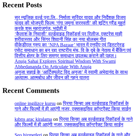
Recent Posts
सुर म्यूजिक वर्ल्ड प्रा.लि., निर्माता सुरिंदर यादव और निर्देशक विजय
यादव की भोजपुरी फिल्म ‘गंगा जमुना सरस्वती’ की शूटिंग ग्रैंड मुहूर्त
करके शुरू महराजगंज, भदोही में
‘कैलाश के निवासी’ वर्ल्डवाइड रिकॉर्ड्स पर रिलीज, एक्ट्रेस माही
श्रीवास्तव और सिंगर शिवानी सिंह का नया बोलबम गीत
वीकेडीएल ग्रुप का ‘NPA Bazaar’ भारत में एनपीए एवं डिस्ट्रेस्ड
एसेट समाधान का बन रहा राष्ट्रीय मंच, वि के दुबे के नेतृत्व में बैंकिंग एवं
वित्तीय क्षेत्र के लिए समग्र समाधान उपलब्ध कराने की पहल i
Anuja Sahai Explores Spiritual Wisdom With Swami
Abhedananda On Articulate With Anuja
अनुजा सहाई के ‘आर्टिक्युलेट विद अनुजा’ में स्वामी अभेदानंद के साथ
अध्यात्म, आत्मबोध और जीवन की गहन यात्रा
Recent Comments
online ingilizce kursu
on
प्रिया सिन्हा अब वर्ल्डवाइड रिकॉर्ड्स के
गाने और फिल्मों में ही आएंगी नजर, एक्सक्लूसिव कॉन्ट्रैक्ट किया साईन
kıbrıs araç kiralama
on
प्रिया सिन्हा अब वर्ल्डवाइड रिकॉर्ड्स के गाने
और फिल्मों में ही आएंगी नजर, एक्सक्लूसिव कॉन्ट्रैक्ट किया साईन
Seo hizmetleri
on
प्रिया सिन्हा अब वर्ल्डवाइड रिकॉर्ड्स के गाने और