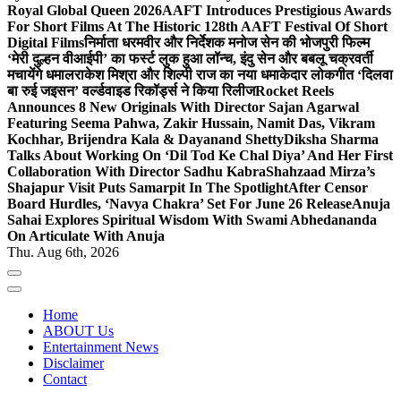
Royal Global Queen 2026
AAFT Introduces Prestigious Awards
For Short Films At The Historic 128th AAFT Festival Of Short
Digital Films
निर्माता धरमवीर और निर्देशक मनोज सेन की भोजपुरी फिल्म
‘मेरी दुल्हन वीआईपी’ का फर्स्ट लुक हुआ लॉन्च, इंदु सेन और बबलू चक्रवर्ती
मचायेंगे धमाल
राकेश मिश्रा और शिल्पी राज का नया धमाकेदार लोकगीत ‘दिलवा
बा रुई जइसन’ वर्ल्डवाइड रिकॉर्ड्स ने किया रिलीज
Rocket Reels
Announces 8 New Originals With Director Sajan Agarwal
Featuring Seema Pahwa, Zakir Hussain, Namit Das, Vikram
Kochhar, Brijendra Kala & Dayanand Shetty
Diksha Sharma
Talks About Working On ‘Dil Tod Ke Chal Diya’ And Her First
Collaboration With Director Sadhu Kabra
Shahzaad Mirza’s
Shajapur Visit Puts Samarpit In The Spotlight
After Censor
Board Hurdles, ‘Navya Chakra’ Set For June 26 Release
Anuja
Sahai Explores Spiritual Wisdom With Swami Abhedananda
On Articulate With Anuja
Thu. Aug 6th, 2026
Home
ABOUT Us
Entertainment News
Disclaimer
Contact