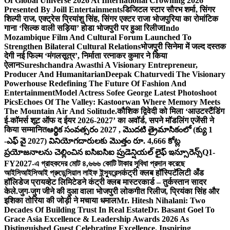
Of Global Universe 2026 At International Crowning 2026
Presented By Joill Entertainments
डिजिटल स्टार सौरभ शर्मा, सिंगर
शिल्पी राज, एक्ट्रेस प्रियांशु सिंह, सिंगर एक्टर राजा भोजपुरिया का रोमांटिक
गाना ‘सिल्क वाली सड़िया’ होडा भोजपुरी पर हुआ रिलीज
Indo
Mozambique Film And Cultural Forum Launched To
Strengthen Bilateral Cultural Relations
भोजपुरी सिनेमा में जल्द दस्तक
देगी नई फिल्म ‘मंगलसूत्र’, निर्माता रत्नाकर कुमार ने किया
ऐलान
Sureshchandra Awasthi A Visionary Entrepreneur,
Producer And Humanitarian
Deepak Chaturvedi The Visionary
Powerhouse Redefining The Future Of Fashion And
Entertainment
Model Actress Sofee George Latest Photoshoot
Pics
Echoes Of The Valley: Kastoorwan Where Memory Meets
The Mountain Air And Solitude.
कौशिक द्विवेदी को मिला ‘आउटस्टैंडिंग
ई-कॉमर्स शूट ऑफ द ईयर 2026-2027’ का अवॉर्ड, सपने मॉडलिंग एजेंसी ने
किया सम्मानित
ఆర్థిక సంవత్సరం 2027 , మొదటి త్రైమాసికంలో (క్యు 1
-ఎఫ్ వై 2027) వినియోగదారులకు మొత్తం రూ. 4,666 కోట్ల
ప్రయోజనాలను చెల్లించిన ఐసిఐసిఐ ప్రుడెన్షియల్ లైఫ్ ఇన్సూరెన్స్
Q1-
FY2027-এ গ্রাহকদের মোট ৪,৬৬৬ কোটি টাকার সুবিধা প্রদান করেছে
আইসিআইসিআই প্রুডেন্সিয়াল লাইফ ইন্স্যুরেন্স
कंट्री क्लब हॉस्पिटॅलिटी अँड
हॉलिडेज प्रायव्हेट लिमिटेडने कंट्री क्लब मास्टरकार्ड – तुर्कस्तान सादर
केले.
जुग-जुग जीने की दुआ वाला भोजपुरी लोकगीत रिलीज, प्रियंका सिंह और
इशिका तोरिया की जोड़ी ने मचाया धमाल
Mr. Hitesh Nihalani: Two
Decades Of Building Trust In Real Estate
Dr. Basant Goel To
Grace Asia Excellence & Leadership Awards 2026 As
Distinguished Guest Celebrating Excellence. Inspiring