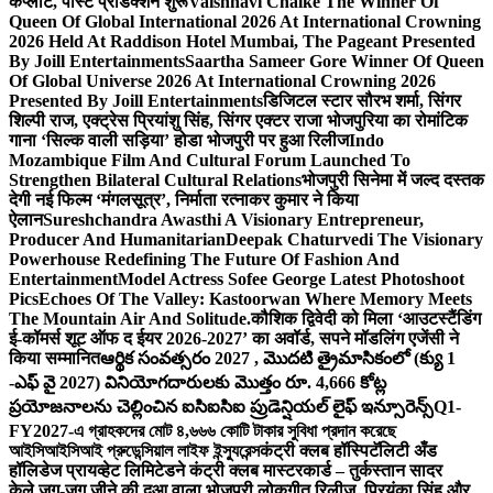
कंप्लीट, पोस्ट प्रोडक्शन शुरू
Vaishnavi Chalke The Winner Of
Queen Of Global International 2026 At International Crowning
2026 Held At Raddison Hotel Mumbai, The Pageant Presented
By Joill Entertainments
Saartha Sameer Gore Winner Of Queen
Of Global Universe 2026 At International Crowning 2026
Presented By Joill Entertainments
डिजिटल स्टार सौरभ शर्मा, सिंगर
शिल्पी राज, एक्ट्रेस प्रियांशु सिंह, सिंगर एक्टर राजा भोजपुरिया का रोमांटिक
गाना ‘सिल्क वाली सड़िया’ होडा भोजपुरी पर हुआ रिलीज
Indo
Mozambique Film And Cultural Forum Launched To
Strengthen Bilateral Cultural Relations
भोजपुरी सिनेमा में जल्द दस्तक
देगी नई फिल्म ‘मंगलसूत्र’, निर्माता रत्नाकर कुमार ने किया
ऐलान
Sureshchandra Awasthi A Visionary Entrepreneur,
Producer And Humanitarian
Deepak Chaturvedi The Visionary
Powerhouse Redefining The Future Of Fashion And
Entertainment
Model Actress Sofee George Latest Photoshoot
Pics
Echoes Of The Valley: Kastoorwan Where Memory Meets
The Mountain Air And Solitude.
कौशिक द्विवेदी को मिला ‘आउटस्टैंडिंग
ई-कॉमर्स शूट ऑफ द ईयर 2026-2027’ का अवॉर्ड, सपने मॉडलिंग एजेंसी ने
किया सम्मानित
ఆర్థిక సంవత్సరం 2027 , మొదటి త్రైమాసికంలో (క్యు 1
-ఎఫ్ వై 2027) వినియోగదారులకు మొత్తం రూ. 4,666 కోట్ల
ప్రయోజనాలను చెల్లించిన ఐసిఐసిఐ ప్రుడెన్షియల్ లైఫ్ ఇన్సూరెన్స్
Q1-
FY2027-এ গ্রাহকদের মোট ৪,৬৬৬ কোটি টাকার সুবিধা প্রদান করেছে
আইসিআইসিআই প্রুডেন্সিয়াল লাইফ ইন্স্যুরেন্স
कंट्री क्लब हॉस्पिटॅलिटी अँड
हॉलिडेज प्रायव्हेट लिमिटेडने कंट्री क्लब मास्टरकार्ड – तुर्कस्तान सादर
केले.
जुग-जुग जीने की दुआ वाला भोजपुरी लोकगीत रिलीज, प्रियंका सिंह और