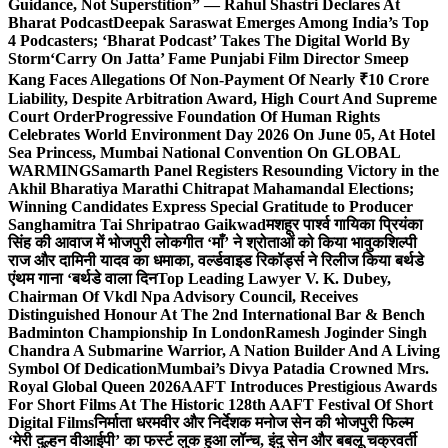
Guidance, Not Superstition” — Rahul Shastri Declares At
Bharat Podcast
Deepak Saraswat Emerges Among India’s Top
4 Podcasters; ‘Bharat Podcast’ Takes The Digital World By
Storm
‘Carry On Jatta’ Fame Punjabi Film Director Smeep
Kang Faces Allegations Of Non-Payment Of Nearly ₹10 Crore
Liability, Despite Arbitration Award, High Court And Supreme
Court Order
Progressive Foundation Of Human Rights
Celebrates World Environment Day 2026 On June 05, At Hotel
Sea Princess, Mumbai National Convention On GLOBAL
WARMING
Samarth Panel Registers Resounding Victory in the
Akhil Bharatiya Marathi Chitrapat Mahamandal Elections;
Winning Candidates Express Special Gratitude to Producer
Sanghamitra Tai Shripatrao Gaikwad
मशहूर पार्श्व गायिका प्रियंका
सिंह की आवाज में भोजपुरी लोकगीत ‘माँ’ ने श्रोताओं को किया भावुक
शिल्पी
राज और दामिनी यादव का धमाका, वर्ल्डवाइड रिकॉर्ड्स ने रिलीज किया बर्थडे
एंथम गाना ‘बर्थडे वाला दिन
Top Leading Lawyer V. K. Dubey,
Chairman Of Vkdl Npa Advisory Council, Receives
Distinguished Honour At The 2nd International Bar & Bench
Badminton Championship In London
Ramesh Joginder Singh
Chandra A Submarine Warrior, A Nation Builder And A Living
Symbol Of Dedication
Mumbai’s Divya Patadia Crowned Mrs.
Royal Global Queen 2026
AAFT Introduces Prestigious Awards
For Short Films At The Historic 128th AAFT Festival Of Short
Digital Films
निर्माता धरमवीर और निर्देशक मनोज सेन की भोजपुरी फिल्म
‘मेरी दुल्हन वीआईपी’ का फर्स्ट लुक हुआ लॉन्च, इंदु सेन और बबलू चक्रवर्ती