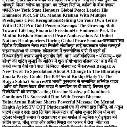
भोजपुरी फिल्म ‘जोरू का गुलाम’ का ट्रेलर रिलीज, दर्शकों के बीच मचाया
धमाल
New York State Honours Global Peace Leader His
Eminence Prof. Sir Dr. Madhu Krishan With Multiple
Prestigious Civic Recognitions
Retiring On Your Own Terms
With ICICI Pru Gold Pension Savings: The Growing Shift
Toward Lifelong Financial Freedom
His Eminence Prof. Dr.
Madhu Krishan Honoured Peace Ambassadors At United
Nations Headquarters During Global Peace Seminar
कलाकारांच्या
दिंडीत रिपब्लिकन नेत्या तथा निर्माती संघमित्रा ताई गायकवाड यांचा उत्स्फूर्त
सहभाग
आस्था से आगाज: कोलकाता में राजनीतिक पारी से पहले माँ
विन्ध्यवासिनी दरबार पहुंचे कुलदीप मैती, मांगा आशीर्वाद
फ़िल्म “अभिमन्यु – एक
शोध” की शूटिंग जुलाई के आखिर में शुरू होगी
‘भारत पॉडकास्ट’ बना देश में
सबसे ज्यादा देखे जाने वाला डिजिटल पॉडकास्ट चैनल
West Bengal: A
New Twist To Speculation About A Change In The Bharatiya
Janata Party: Could The BJP Send Kuldip Maity To The
Rajya Sabha? Sources
यश भारती पुरस्कार से सम्मानित अभिषेक यादव
‘अभि’ को फ़िल्म मेकर धीरू यादव ने जन्मदिन पर दी बधाई, लिम्का बुक
रिकॉर्डधारी को सराहा
Casting Director Kashyap Chandhock
Continues His Successful Run With Jeevan Bheema
Yojna
Aruna Babbar Shares Powerful Message On Mental
Health At MSTV OTT Platform
डॉ एस वी अंचन द्वारा निर्मित, डॉ अतुल
पाटणे (आई ए एस) द्वारा लिखित फिल्मस्टार डॉ महेश कुमार फिल्म भोज का
ट्रेलर भोजपुरी समाज ने सराहा
एयर वाइस मार्शल से म्यूज़िक प्रोड्यूसर बने
संदीप रावत, नीलू रावत और अमित मिश्रा का ‘असर ये तेरा’ जीत रहा