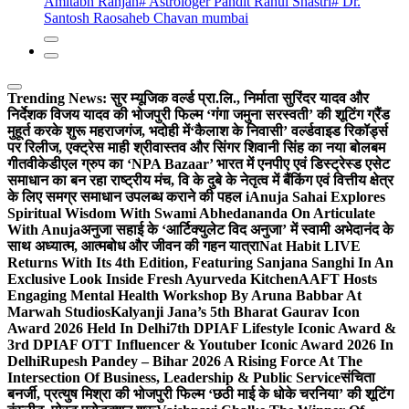
Amitabh Ranjan
# Astrologer Pandit Rahul Shastri
# Dr.
Santosh Raosaheb Chavan mumbai
Trending News:
सुर म्यूजिक वर्ल्ड प्रा.लि., निर्माता सुरिंदर यादव और
निर्देशक विजय यादव की भोजपुरी फिल्म ‘गंगा जमुना सरस्वती’ की शूटिंग ग्रैंड
मुहूर्त करके शुरू महराजगंज, भदोही में
‘कैलाश के निवासी’ वर्ल्डवाइड रिकॉर्ड्स
पर रिलीज, एक्ट्रेस माही श्रीवास्तव और सिंगर शिवानी सिंह का नया बोलबम
गीत
वीकेडीएल ग्रुप का ‘NPA Bazaar’ भारत में एनपीए एवं डिस्ट्रेस्ड एसेट
समाधान का बन रहा राष्ट्रीय मंच, वि के दुबे के नेतृत्व में बैंकिंग एवं वित्तीय क्षेत्र
के लिए समग्र समाधान उपलब्ध कराने की पहल i
Anuja Sahai Explores
Spiritual Wisdom With Swami Abhedananda On Articulate
With Anuja
अनुजा सहाई के ‘आर्टिक्युलेट विद अनुजा’ में स्वामी अभेदानंद के
साथ अध्यात्म, आत्मबोध और जीवन की गहन यात्रा
Nat Habit LIVE
Returns With Its 4th Edition, Featuring Sanjana Sanghi In An
Exclusive Look Inside Fresh Ayurveda Kitchen
AAFT Hosts
Engaging Mental Health Workshop By Aruna Babbar At
Marwah Studios
Kalyanji Jana’s 5th Bharat Gaurav Icon
Award 2026 Held In Delhi
7th DPIAF Lifestyle Iconic Award &
3rd DPIAF OTT Influencer & Youtuber Iconic Award 2026 In
Delhi
Rupesh Pandey – Bihar 2026 A Rising Force At The
Intersection Of Business, Leadership & Public Service
संचिता
बनर्जी, प्रत्युष मिश्रा की भोजपुरी फिल्म ‘छठी माई के धोके चरनिया’ की शूटिंग