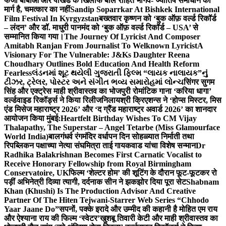
फर्जी बाबाओं और पाखंड के खिलाफ बोले रोहित भार्गव- ज्योतिष समाधान का
मार्ग है, चमत्कार का नहीं
Sandip Soparrkar At Bishkek International
Film Festival In Kyrgyzstan
बख्तवार कृष्णन को ‘बुक ऑफ़ वर्ल्ड रिकॉर्ड
– लंदन’ और डॉ. माधुरी पानमंद को ‘बुक ऑफ़ वर्ल्ड रिकॉर्ड – USA’ से
सम्मानित किया गया।
The Journey Of Lyricist And Composer
Amitabh Ranjan From Journalist To Welknown Lyricist
A
Visionary For The Vulnerable: J&Ks Daughter Reena
Choudhary Outlines Bold Education And Health Reform
Fearless
લંડનમાં શૂટ થયેલી ગુજરાતી ફિલ્મ “લાયક નાલાયક”નું
ટીઝર, ટ્રેલર, પોસ્ટર અને સંગીત ભવ્ય સમારોહમાં લોન્ચ
सिंगर सुगम
सिंह और एक्ट्रेस माही श्रीवास्तव का भोजपुरी रोमांटिक गाना ‘करिया धागा’
वर्ल्डवाइड रिकॉर्ड्स ने किया रिलीज
निलायश्री क्रिएशन्स ने ‘होप्स मिस्टर, मिस
एंड मिसेज महाराष्ट्र 2026’ और ‘द ग्रैंड महाराष्ट्र अवार्ड 2026’ का शानदार
आयोजन किया मुंबई:
Heartfelt Birthday Wishes To CM Vijay
Thalapathy, The Superstar – Angel Tetarbe (Miss Glamourface
World India)
बालगंधर्व रंगमंदिर वर्धापन दिन सोहळ्यात निर्माती तथा
रिपब्लिकन पक्षाच्या नेत्या संघमित्रा ताई गायकवाड यांचा विशेष सन्मान
Dr
Radhika Balakrishnan Becomes First Carnatic Vocalist to
Receive Honorary Fellowship from Royal Birmingham
Conservatoire, UK
फिल्म ‘शेल्टर होम’ की शूटिंग के दौरान फूट-फूटकर रो
पड़ीं अभिनेत्री दिव्या त्यागी, दर्दनाक सीन ने झकझोर दिया पूरा सेट
Shabnam
Khan (Khushi) Is The Production Advisor And Creative
Partner Of The Hiten Tejwani-Starrer Web Series “Chhodo
Yaar Jaane Do”
सपनों, पक्के इरादे और उम्मीद की कहानी है मोहित एम राय
और ऐश्याना राय की फिल्म ‘स्वेटर’
खुशबू तिवारी केटी और माही श्रीवास्तव का