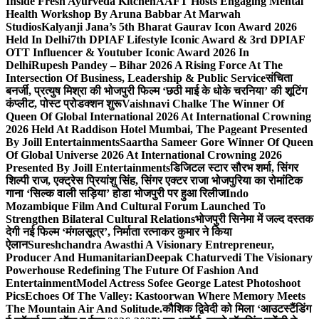
Inside Fresh Ayurveda Kitchen
AAFT Hosts Engaging Mental
Health Workshop By Aruna Babbar At Marwah
Studios
Kalyanji Jana’s 5th Bharat Gaurav Icon Award 2026
Held In Delhi
7th DPIAF Lifestyle Iconic Award & 3rd DPIAF
OTT Influencer & Youtuber Iconic Award 2026 In
Delhi
Rupesh Pandey – Bihar 2026 A Rising Force At The
Intersection Of Business, Leadership & Public Service
संचिता
बनर्जी, प्रत्युष मिश्रा की भोजपुरी फिल्म ‘छठी माई के धोके चरनिया’ की शूटिंग
कंप्लीट, पोस्ट प्रोडक्शन शुरू
Vaishnavi Chalke The Winner Of
Queen Of Global International 2026 At International Crowning
2026 Held At Raddison Hotel Mumbai, The Pageant Presented
By Joill Entertainments
Saartha Sameer Gore Winner Of Queen
Of Global Universe 2026 At International Crowning 2026
Presented By Joill Entertainments
डिजिटल स्टार सौरभ शर्मा, सिंगर
शिल्पी राज, एक्ट्रेस प्रियांशु सिंह, सिंगर एक्टर राजा भोजपुरिया का रोमांटिक
गाना ‘सिल्क वाली सड़िया’ होडा भोजपुरी पर हुआ रिलीज
Indo
Mozambique Film And Cultural Forum Launched To
Strengthen Bilateral Cultural Relations
भोजपुरी सिनेमा में जल्द दस्तक
देगी नई फिल्म ‘मंगलसूत्र’, निर्माता रत्नाकर कुमार ने किया
ऐलान
Sureshchandra Awasthi A Visionary Entrepreneur,
Producer And Humanitarian
Deepak Chaturvedi The Visionary
Powerhouse Redefining The Future Of Fashion And
Entertainment
Model Actress Sofee George Latest Photoshoot
Pics
Echoes Of The Valley: Kastoorwan Where Memory Meets
The Mountain Air And Solitude.
कौशिक द्विवेदी को मिला ‘आउटस्टैंडिंग