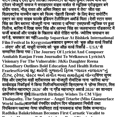
पाटणे (आई ए एस) द्वारा लिखित फिल्मस्टार डॉ महेश कुमार फिल्म भोज का
ट्रेलर भोजपुरी समाज ने सराहा
एयर वाइस मार्शल से म्यूज़िक प्रोड्यूसर बने
संदीप रावत, नीलू रावत और अमित मिश्रा का ‘असर ये तेरा’ जीत रहा
दिल
एक्ट्रेस यास्मीन खान को फिल्म ‘देहाती डिस्को’ के लिए बेस्ट सपोर्टिंग
एक्टर का दादा साहब फाल्के इंडियन टेलीविज़न अवॉर्ड मिला।
देसी स्टार समर
सिंह का बिग ब्लास्ट भोजपुरी गाना ‘बदरवा ए धनिया’ एसएफसी म्यूजिक पर हुआ
रिलीज, बारिश में दिखा समर सिंह और आस्था सिंह का जलवा
भारत पॉडकास्ट में
फर्जी बाबाओं और पाखंड के खिलाफ बोले रोहित भार्गव- ज्योतिष समाधान का
मार्ग है, चमत्कार का नहीं
Sandip Soparrkar At Bishkek International
Film Festival In Kyrgyzstan
बख्तवार कृष्णन को ‘बुक ऑफ़ वर्ल्ड रिकॉर्ड
– लंदन’ और डॉ. माधुरी पानमंद को ‘बुक ऑफ़ वर्ल्ड रिकॉर्ड – USA’ से
सम्मानित किया गया।
The Journey Of Lyricist And Composer
Amitabh Ranjan From Journalist To Welknown Lyricist
A
Visionary For The Vulnerable: J&Ks Daughter Reena
Choudhary Outlines Bold Education And Health Reform
Fearless
લંડનમાં શૂટ થયેલી ગુજરાતી ફિલ્મ “લાયક નાલાયક”નું
ટીઝર, ટ્રેલર, પોસ્ટર અને સંગીત ભવ્ય સમારોહમાં લોન્ચ
सिंगर सुगम
सिंह और एक्ट्रेस माही श्रीवास्तव का भोजपुरी रोमांटिक गाना ‘करिया धागा’
वर्ल्डवाइड रिकॉर्ड्स ने किया रिलीज
निलायश्री क्रिएशन्स ने ‘होप्स मिस्टर, मिस
एंड मिसेज महाराष्ट्र 2026’ और ‘द ग्रैंड महाराष्ट्र अवार्ड 2026’ का शानदार
आयोजन किया मुंबई:
Heartfelt Birthday Wishes To CM Vijay
Thalapathy, The Superstar – Angel Tetarbe (Miss Glamourface
World India)
बालगंधर्व रंगमंदिर वर्धापन दिन सोहळ्यात निर्माती तथा
रिपब्लिकन पक्षाच्या नेत्या संघमित्रा ताई गायकवाड यांचा विशेष सन्मान
Dr
Radhika Balakrishnan Becomes First Carnatic Vocalist to