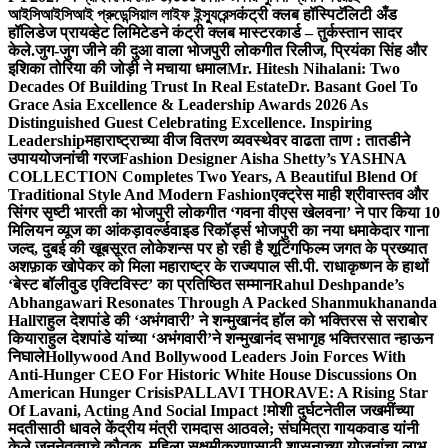
আইসিআইসিআই প্রুডেন্সিয়াল লাইফ ইন্স্যুরেন্স
कंट्री क्लब हॉस्पिटॅलिटी अँड
हॉलिडेज प्रायव्हेट लिमिटेडने कंट्री क्लब मास्टरकार्ड – तुर्कस्तान सादर
केले.
जुग-जुग जीने की दुआ वाला भोजपुरी लोकगीत रिलीज, प्रियंका सिंह और
इशिका तोरिया की जोड़ी ने मचाया धमाल
Mr. Hitesh Nihalani: Two
Decades Of Building Trust In Real Estate
Dr. Basant Goel To
Grace Asia Excellence & Leadership Awards 2026 As
Distinguished Guest Celebrating Excellence. Inspiring
Leadership
महाराष्ट्राच्या वीज वितरण व्यवस्थेवर वाढता ताण : तातडीने
उपाययोजनांची गरज
Fashion Designer Aisha Shetty’s YASHNA
COLLECTION Completes Two Years, A Beautiful Blend Of
Traditional Style And Modern Fashion
एक्ट्रेस माही श्रीवास्तव और
सिंगर सृष्टी भारती का भोजपुरी लोकगीत ‘गवना वीएस खेलवना’ ने पार किया 10
मिलियन व्यूज का आंकड़ा
वर्ल्डवाइड रिकॉर्ड्स भोजपुरी का नया धमाकेदार गाना
जल्द, दुबई की खूबसूरत लोकेशन्स पर हो रही है शूटिंग
फिल्म जगत के प्रख्यात
अशफ़ाक खोपेकर को मिला महाराष्ट्र के राज्यपाल सी.पी. राधाकृष्णन के हाथों
‘बेस्ट बॉलीवुड एक्टिविस्ट’ का प्रतिष्ठित सम्मान
Rahul Deshpande’s
Abhangawari Resonates Through A Packed Shanmukhananda
Hall
राहुल देशपांडे की ‘अभंगवारी’ ने शन्मुखानंद हॉल को भक्तिरस से सराबोर
किया
राहुल देशपांडे यांच्या ‘अभंगवारी’ने शन्मुखानंद सभागृह भक्तिरसात न्हाऊन
निघाले
Hollywood And Bollywood Leaders Join Forces With
Anti-Hunger CEO For Historic White House Discussions On
American Hunger Crisis
PALLAVI THORAVE: A Rising Star
Of Lavani, Acting And Social Impact !
मोशी दुर्घटनेतील जखमींच्या
मदतीसाठी धावले केंद्रीय मंत्री रामदास आठवले; संघमित्रा गायकवाड यांनी
केले जननेतृत्वाचे कौतुक, महिला सक्षमीकरणासाठी शासनाच्या योजनांचा लाभ