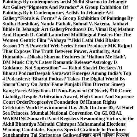
Paintings By contemporary artist Nidhi Sharma in Jehangir
Art Gallery
“Pigments And Paradox” A Group Exhibition Of
Paintings By 6 Contemporary Artists In Jehangir Art
Gallery
“Florals & Forms” A Group Exhibition Of Paintings By
Sudha Barshikar, Nanda Pathak, Sohnal V. Saxena, Janhavi
Bhide In Jehangir Art Gallery
Producers Dr. Vimal Raj Mathur
And Rupesh D. Gohil Launched Multilingual Posters For The
Women-Centric Film “Abhaya”
“Jiski Lathi Uski Bhains –
Season 1”: A Powerful Web Series From Producer MK Rajput
That Exposes The Truth Between Power, Authority, And
Humanity…
Diksha Sharma Features In ‘Hathon Me Hath’,
DM Music City’s Latest Romantic Release
“Astrology Is
Guidance, Not Superstition” — Rahul Shastri Declares At
Bharat Podcast
Deepak Saraswat Emerges Among India’s Top
4 Podcasters; ‘Bharat Podcast’ Takes The Digital World By
Storm
‘Carry On Jatta’ Fame Punjabi Film Director Smeep
Kang Faces Allegations Of Non-Payment Of Nearly ₹10 Crore
Liability, Despite Arbitration Award, High Court And Supreme
Court Order
Progressive Foundation Of Human Rights
Celebrates World Environment Day 2026 On June 05, At Hotel
Sea Princess, Mumbai National Convention On GLOBAL
WARMING
Samarth Panel Registers Resounding Victory in the
Akhil Bharatiya Marathi Chitrapat Mahamandal Elections;
Winning Candidates Express Special Gratitude to Producer
Sanghamitra Tai Shripatrao Gaikwad
मशहूर पार्श्व गायिका प्रियंका