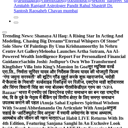
@arshnaagra
@cinemixlabs
@lxkshmusic
@sekhon_harpreet_si
Amitabh Ranjan
# Astrologer Pandit Rahul Shastri
# Dr.
Santosh Raosaheb Chavan mumbai
Trending News:
Shanaya Al Haq: A Rising Star In Acting And
Modeling, Chasing Big Dreams
“Eternal Whispers Of Stone”
Solo Show Of Paintings By Uma Krishnamoorthy In Nehru
Centre Art Gallery
Melooha Launches Artha Sutram, An AI-
Powered Wealth Intelligence Report For Personalized Financial
Guidance
Sachiin Joshi: Jodhpur’s Own Who Transformed
Kingfisher Villa Into King’s Mansion In Goa
सुर म्यूजिक वर्ल्ड
प्रा.लि., निर्माता सुरिंदर यादव और निर्देशक विजय यादव की भोजपुरी फिल्म
‘गंगा जमुना सरस्वती’ की शूटिंग ग्रैंड मुहूर्त करके शुरू महराजगंज, भदोही
में
‘कैलाश के निवासी’ वर्ल्डवाइड रिकॉर्ड्स पर रिलीज, एक्ट्रेस माही श्रीवास्तव
और सिंगर शिवानी सिंह का नया बोलबम गीत
वीकेडीएल ग्रुप का ‘NPA
Bazaar’ भारत में एनपीए एवं डिस्ट्रेस्ड एसेट समाधान का बन रहा राष्ट्रीय
मंच, वि के दुबे के नेतृत्व में बैंकिंग एवं वित्तीय क्षेत्र के लिए समग्र समाधान
उपलब्ध कराने की पहल i
Anuja Sahai Explores Spiritual Wisdom
With Swami Abhedananda On Articulate With Anuja
अनुजा
सहाई के ‘आर्टिक्युलेट विद अनुजा’ में स्वामी अभेदानंद के साथ अध्यात्म,
आत्मबोध और जीवन की गहन यात्रा
Nat Habit LIVE Returns With Its
4th Edition, Featuring Sanjana Sanghi In An Exclusive Look