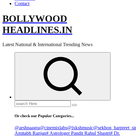
Contact
BOLLYWOOD
HEADLINES.IN
Latest National & International Trending News
Search
for:
Or check our Popular Categories...
@arshnaagra
@cinemixlabs
@lxkshmusic
@sekhon_harpreet_si
Amitabh Ranjan
# Astrologer Pandit Rahul Shastri
# Dr.