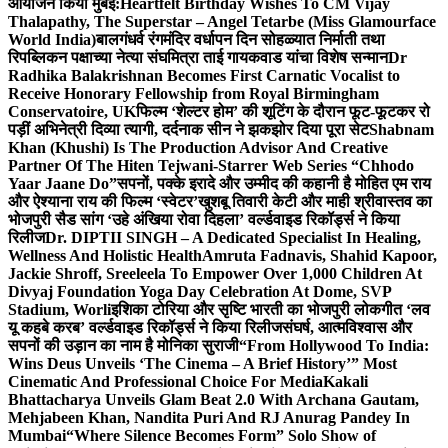
आयोजन किया मुंबई:
Heartfelt Birthday Wishes To CM Vijay
Thalapathy, The Superstar – Angel Tetarbe (Miss Glamourface
World India)
बालगंधर्व रंगमंदिर वर्धापन दिन सोहळ्यात निर्माती तथा
रिपब्लिकन पक्षाच्या नेत्या संघमित्रा ताई गायकवाड यांचा विशेष सन्मान
Dr
Radhika Balakrishnan Becomes First Carnatic Vocalist to
Receive Honorary Fellowship from Royal Birmingham
Conservatoire, UK
फिल्म ‘शेल्टर होम’ की शूटिंग के दौरान फूट-फूटकर रो
पड़ीं अभिनेत्री दिव्या त्यागी, दर्दनाक सीन ने झकझोर दिया पूरा सेट
Shabnam
Khan (Khushi) Is The Production Advisor And Creative
Partner Of The Hiten Tejwani-Starrer Web Series “Chhodo
Yaar Jaane Do”
सपनों, पक्के इरादे और उम्मीद की कहानी है मोहित एम राय
और ऐश्याना राय की फिल्म ‘स्वेटर’
खुशबू तिवारी केटी और माही श्रीवास्तव का
भोजपुरी सैड सांग ‘उहे अंखिया रोवा दिहला’ वर्ल्डवाइड रिकॉर्ड्स ने किया
रिलीज
Dr. DIPTII SINGH – A Dedicated Specialist In Healing,
Wellness And Holistic Health
Amruta Fadnavis, Shahid Kapoor,
Jackie Shroff, Sreeleela To Empower Over 1,000 Children At
Divyaj Foundation Yoga Day Celebration At Dome, SVP
Stadium, Worli
इशिका टोरिया और सृष्टि भारती का भोजपुरी लोकगीत ‘लव
यू कहबे करब’ वर्ल्डवाइड रिकॉर्ड्स ने किया रिलीज
संघर्ष, आत्मविश्वास और
सपनों की उड़ान का नाम है मोनिका सुराजी
“From Hollywood To India:
Wins Deus Unveils ‘The Cinema – A Brief History’” Most
Cinematic And Professional Choice For Media
Kakali
Bhattacharya Unveils Glam Beat 2.0 With Archana Gautam,
Mehjabeen Khan, Nandita Puri And RJ Anurag Pandey In
Mumbai
“Where Silence Becomes Form” Solo Show of