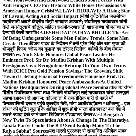
Anti-Hunger CEO For Historic White House Discussions On
American Hunger Crisis
PALLAVI THORAVE: A Rising Star
Of Lavani, Acting And Social Impact !
मोशी दुर्घटनेतील जखमींच्या
मदतीसाठी धावले केंद्रीय मंत्री रामदास आठवले; संघमित्रा गायकवाड यांनी
केले जननेतृत्वाचे कौतुक, महिला सक्षमीकरणासाठी शासनाच्या योजनांचा लाभ
देण्याची केली मागणी
RAJESHH DATTATRYA BHUJLE The Art
Of Being Unforgettable Some Men Follow Trends. Some Men
Create Them
विजय यादव के निर्देशन में बनी प्रेम सिंह और रक्षा गुप्ता की
भोजपुरी फिल्म ‘जोरू का गुलाम’ का ट्रेलर रिलीज, दर्शकों के बीच मचाया
धमाल
New York State Honours Global Peace Leader His
Eminence Prof. Sir Dr. Madhu Krishan With Multiple
Prestigious Civic Recognitions
Retiring On Your Own Terms
With ICICI Pru Gold Pension Savings: The Growing Shift
Toward Lifelong Financial Freedom
His Eminence Prof. Dr.
Madhu Krishan Honoured Peace Ambassadors At United
Nations Headquarters During Global Peace Seminar
कलाकारांच्या
दिंडीत रिपब्लिकन नेत्या तथा निर्माती संघमित्रा ताई गायकवाड यांचा उत्स्फूर्त
सहभाग
आस्था से आगाज: कोलकाता में राजनीतिक पारी से पहले माँ
विन्ध्यवासिनी दरबार पहुंचे कुलदीप मैती, मांगा आशीर्वाद
फ़िल्म “अभिमन्यु – एक
शोध” की शूटिंग जुलाई के आखिर में शुरू होगी
‘भारत पॉडकास्ट’ बना देश में
सबसे ज्यादा देखे जाने वाला डिजिटल पॉडकास्ट चैनल
West Bengal: A
New Twist To Speculation About A Change In The Bharatiya
Janata Party: Could The BJP Send Kuldip Maity To The
Rajya Sabha? Sources
यश भारती पुरस्कार से सम्मानित अभिषेक यादव