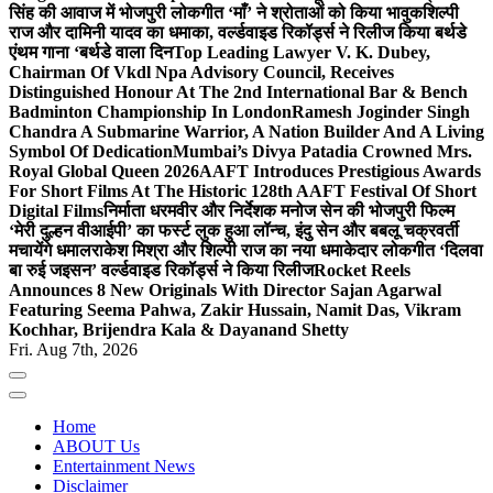
सिंह की आवाज में भोजपुरी लोकगीत ‘माँ’ ने श्रोताओं को किया भावुक
शिल्पी
राज और दामिनी यादव का धमाका, वर्ल्डवाइड रिकॉर्ड्स ने रिलीज किया बर्थडे
एंथम गाना ‘बर्थडे वाला दिन
Top Leading Lawyer V. K. Dubey,
Chairman Of Vkdl Npa Advisory Council, Receives
Distinguished Honour At The 2nd International Bar & Bench
Badminton Championship In London
Ramesh Joginder Singh
Chandra A Submarine Warrior, A Nation Builder And A Living
Symbol Of Dedication
Mumbai’s Divya Patadia Crowned Mrs.
Royal Global Queen 2026
AAFT Introduces Prestigious Awards
For Short Films At The Historic 128th AAFT Festival Of Short
Digital Films
निर्माता धरमवीर और निर्देशक मनोज सेन की भोजपुरी फिल्म
‘मेरी दुल्हन वीआईपी’ का फर्स्ट लुक हुआ लॉन्च, इंदु सेन और बबलू चक्रवर्ती
मचायेंगे धमाल
राकेश मिश्रा और शिल्पी राज का नया धमाकेदार लोकगीत ‘दिलवा
बा रुई जइसन’ वर्ल्डवाइड रिकॉर्ड्स ने किया रिलीज
Rocket Reels
Announces 8 New Originals With Director Sajan Agarwal
Featuring Seema Pahwa, Zakir Hussain, Namit Das, Vikram
Kochhar, Brijendra Kala & Dayanand Shetty
Fri. Aug 7th, 2026
Home
ABOUT Us
Entertainment News
Disclaimer