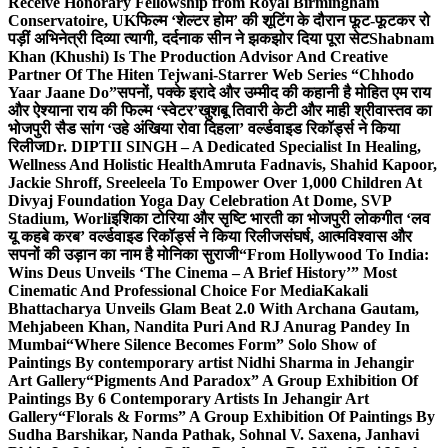
Receive Honorary Fellowship from Royal Birmingham
Conservatoire, UK
फिल्म ‘शेल्टर होम’ की शूटिंग के दौरान फूट-फूटकर रो
पड़ीं अभिनेत्री दिव्या त्यागी, दर्दनाक सीन ने झकझोर दिया पूरा सेट
Shabnam
Khan (Khushi) Is The Production Advisor And Creative
Partner Of The Hiten Tejwani-Starrer Web Series “Chhodo
Yaar Jaane Do”
सपनों, पक्के इरादे और उम्मीद की कहानी है मोहित एम राय
और ऐश्याना राय की फिल्म ‘स्वेटर’
खुशबू तिवारी केटी और माही श्रीवास्तव का
भोजपुरी सैड सांग ‘उहे अंखिया रोवा दिहला’ वर्ल्डवाइड रिकॉर्ड्स ने किया
रिलीज
Dr. DIPTII SINGH – A Dedicated Specialist In Healing,
Wellness And Holistic Health
Amruta Fadnavis, Shahid Kapoor,
Jackie Shroff, Sreeleela To Empower Over 1,000 Children At
Divyaj Foundation Yoga Day Celebration At Dome, SVP
Stadium, Worli
इशिका टोरिया और सृष्टि भारती का भोजपुरी लोकगीत ‘लव
यू कहबे करब’ वर्ल्डवाइड रिकॉर्ड्स ने किया रिलीज
संघर्ष, आत्मविश्वास और
सपनों की उड़ान का नाम है मोनिका सुराजी
“From Hollywood To India:
Wins Deus Unveils ‘The Cinema – A Brief History’” Most
Cinematic And Professional Choice For Media
Kakali
Bhattacharya Unveils Glam Beat 2.0 With Archana Gautam,
Mehjabeen Khan, Nandita Puri And RJ Anurag Pandey In
Mumbai
“Where Silence Becomes Form” Solo Show of
Paintings By contemporary artist Nidhi Sharma in Jehangir
Art Gallery
“Pigments And Paradox” A Group Exhibition Of
Paintings By 6 Contemporary Artists In Jehangir Art
Gallery
“Florals & Forms” A Group Exhibition Of Paintings By
Sudha Barshikar, Nanda Pathak, Sohnal V. Saxena, Janhavi