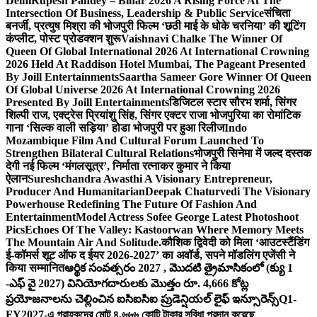
Delhi
Rupesh Pandey – Bihar 2026 A Rising Force At The
Intersection Of Business, Leadership & Public Service
संचिता
बनर्जी, प्रत्युष मिश्रा की भोजपुरी फिल्म ‘छठी माई के धोके चरनिया’ की शूटिंग
कंप्लीट, पोस्ट प्रोडक्शन शुरू
Vaishnavi Chalke The Winner Of
Queen Of Global International 2026 At International Crowning
2026 Held At Raddison Hotel Mumbai, The Pageant Presented
By Joill Entertainments
Saartha Sameer Gore Winner Of Queen
Of Global Universe 2026 At International Crowning 2026
Presented By Joill Entertainments
डिजिटल स्टार सौरभ शर्मा, सिंगर
शिल्पी राज, एक्ट्रेस प्रियांशु सिंह, सिंगर एक्टर राजा भोजपुरिया का रोमांटिक
गाना ‘सिल्क वाली सड़िया’ होडा भोजपुरी पर हुआ रिलीज
Indo
Mozambique Film And Cultural Forum Launched To
Strengthen Bilateral Cultural Relations
भोजपुरी सिनेमा में जल्द दस्तक
देगी नई फिल्म ‘मंगलसूत्र’, निर्माता रत्नाकर कुमार ने किया
ऐलान
Sureshchandra Awasthi A Visionary Entrepreneur,
Producer And Humanitarian
Deepak Chaturvedi The Visionary
Powerhouse Redefining The Future Of Fashion And
Entertainment
Model Actress Sofee George Latest Photoshoot
Pics
Echoes Of The Valley: Kastoorwan Where Memory Meets
The Mountain Air And Solitude.
कौशिक द्विवेदी को मिला ‘आउटस्टैंडिंग
ई-कॉमर्स शूट ऑफ द ईयर 2026-2027’ का अवॉर्ड, सपने मॉडलिंग एजेंसी ने
किया सम्मानित
ఆర్థిక సంవత్సరం 2027 , మొదటి త్రైమాసికంలో (క్యు 1
-ఎఫ్ వై 2027) వినియోగదారులకు మొత్తం రూ. 4,666 కోట్ల
ప్రయోజనాలను చెల్లించిన ఐసిఐసిఐ ప్రుడెన్షియల్ లైఫ్ ఇన్సూరెన్స్
Q1-
FY2027-এ গ্রাহকদের মোট ৪,৬৬৬ কোটি টাকার সুবিধা প্রদান করেছে