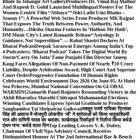
Bhide In Jehangir Art Gallery
Producers Dr. Vimal Raj Mathur
And Rupesh D. Gohil Launched Multilingual Posters For The
Women-Centric Film “Abhaya”
“Jiski Lathi Uski Bhains –
Season 1”: A Powerful Web Series From Producer MK Rajput
That Exposes The Truth Between Power, Authority, And
Humanity…
Diksha Sharma Features In ‘Hathon Me Hath’,
DM Music City’s Latest Romantic Release
“Astrology Is
Guidance, Not Superstition” — Rahul Shastri Declares At
Bharat Podcast
Deepak Saraswat Emerges Among India’s Top
4 Podcasters; ‘Bharat Podcast’ Takes The Digital World By
Storm
‘Carry On Jatta’ Fame Punjabi Film Director Smeep
Kang Faces Allegations Of Non-Payment Of Nearly ₹10 Crore
Liability, Despite Arbitration Award, High Court And Supreme
Court Order
Progressive Foundation Of Human Rights
Celebrates World Environment Day 2026 On June 05, At Hotel
Sea Princess, Mumbai National Convention On GLOBAL
WARMING
Samarth Panel Registers Resounding Victory in the
Akhil Bharatiya Marathi Chitrapat Mahamandal Elections;
Winning Candidates Express Special Gratitude to Producer
Sanghamitra Tai Shripatrao Gaikwad
मशहूर पार्श्व गायिका प्रियंका
सिंह की आवाज में भोजपुरी लोकगीत ‘माँ’ ने श्रोताओं को किया भावुक
शिल्पी
राज और दामिनी यादव का धमाका, वर्ल्डवाइड रिकॉर्ड्स ने रिलीज किया बर्थडे
एंथम गाना ‘बर्थडे वाला दिन
Top Leading Lawyer V. K. Dubey,
Chairman Of Vkdl Npa Advisory Council, Receives
Distinguished Honour At The 2nd International Bar & Bench