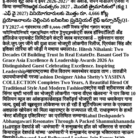
ई-कॉमर्स शूट ऑफ द ईयर 2026-2027’ का अवॉर्ड, सपने मॉडलिंग एजेंसी ने
किया सम्मानित
ఆర్థిక సంవత్సరం 2027 , మొదటి త్రైమాసికంలో (క్యు 1
-ఎఫ్ వై 2027) వినియోగదారులకు మొత్తం రూ. 4,666 కోట్ల
ప్రయోజనాలను చెల్లించిన ఐసిఐసిఐ ప్రుడెన్షియల్ లైఫ్ ఇన్సూరెన్స్
Q1-
FY2027-এ গ্রাহকদের মোট ৪,৬৬৬ কোটি টাকার সুবিধা প্রদান করেছে
আইসিআইসিআই প্রুডেন্সিয়াল লাইফ ইন্স্যুরেন্স
कंट्री क्लब हॉस्पिटॅलिटी अँड
हॉलिडेज प्रायव्हेट लिमिटेडने कंट्री क्लब मास्टरकार्ड – तुर्कस्तान सादर
केले.
जुग-जुग जीने की दुआ वाला भोजपुरी लोकगीत रिलीज, प्रियंका सिंह और
इशिका तोरिया की जोड़ी ने मचाया धमाल
Mr. Hitesh Nihalani: Two
Decades Of Building Trust In Real Estate
Dr. Basant Goel To
Grace Asia Excellence & Leadership Awards 2026 As
Distinguished Guest Celebrating Excellence. Inspiring
Leadership
महाराष्ट्राच्या वीज वितरण व्यवस्थेवर वाढता ताण : तातडीने
उपाययोजनांची गरज
Fashion Designer Aisha Shetty’s YASHNA
COLLECTION Completes Two Years, A Beautiful Blend Of
Traditional Style And Modern Fashion
एक्ट्रेस माही श्रीवास्तव और
सिंगर सृष्टी भारती का भोजपुरी लोकगीत ‘गवना वीएस खेलवना’ ने पार किया 10
मिलियन व्यूज का आंकड़ा
वर्ल्डवाइड रिकॉर्ड्स भोजपुरी का नया धमाकेदार गाना
जल्द, दुबई की खूबसूरत लोकेशन्स पर हो रही है शूटिंग
फिल्म जगत के प्रख्यात
अशफ़ाक खोपेकर को मिला महाराष्ट्र के राज्यपाल सी.पी. राधाकृष्णन के हाथों
‘बेस्ट बॉलीवुड एक्टिविस्ट’ का प्रतिष्ठित सम्मान
Rahul Deshpande’s
Abhangawari Resonates Through A Packed Shanmukhananda
Hall
राहुल देशपांडे की ‘अभंगवारी’ ने शन्मुखानंद हॉल को भक्तिरस से सराबोर
किया
राहुल देशपांडे यांच्या ‘अभंगवारी’ने शन्मुखानंद सभागृह भक्तिरसात न्हाऊन
निघाले
Hollywood And Bollywood Leaders Join Forces With