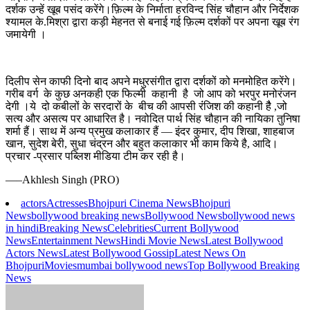
दर्शक उन्हें खूब पसंद करेंगे।फ़िल्म के निर्माता हरविन्द सिंह चौहान और निर्देशक
श्यामल के.मिश्रा द्वारा कड़ी मेहनत से बनाई गई फ़िल्म दर्शकों पर अपना खूब रंग
जमायेगी ।
दिलीप सेन काफी दिनो बाद अपने मधुरसंगीत द्वारा दर्शकों को मनमोहित करेंगे।
गरीब वर्ग के कुछ अनकही एक फिल्मी कहानी है जो आप को भरपुर मनोरंजन
देगी ।ये दो कबीलों के सरदारों के बीच की आपसी रंंजिश की कहानी हैै ,जो
सत्य और असत्य पर आधारित है। नवोदित पार्थ सिंह चौहान की नायिका तुनिषा
शर्मा हैं। साथ में अन्य प्रमुख कलाकार हैं — इंदर कुमार, दीप शिखा, शाहबाज
खान, सुदेश बेरी, सुधा चंद्रन और बहुत कलाकार भी काम किये है, आदि।
प्रचार -प्रसार पब्लिश मीडिया टीम कर रही है।
—–Akhlesh Singh (PRO)
actors
Actresses
Bhojpuri Cinema News
Bhojpuri
News
bollywood breaking news
Bollywood News
bollywood news
in hindi
Breaking News
Celebrities
Current Bollywood
News
Entertainment News
Hindi Movie News
Latest Bollywood
Actors News
Latest Bollywood Gossip
Latest News On
Bhojpuri
Movies
mumbai bollywood news
Top Bollywood Breaking
News