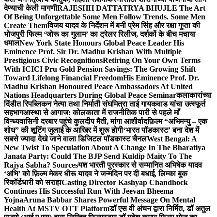
देण्याची केली मागणी
RAJESHH DATTATRYA BHUJLE The Art
Of Being Unforgettable Some Men Follow Trends. Some Men
Create Them
विजय यादव के निर्देशन में बनी प्रेम सिंह और रक्षा गुप्ता की
भोजपुरी फिल्म ‘जोरू का गुलाम’ का ट्रेलर रिलीज, दर्शकों के बीच मचाया
धमाल
New York State Honours Global Peace Leader His
Eminence Prof. Sir Dr. Madhu Krishan With Multiple
Prestigious Civic Recognitions
Retiring On Your Own Terms
With ICICI Pru Gold Pension Savings: The Growing Shift
Toward Lifelong Financial Freedom
His Eminence Prof. Dr.
Madhu Krishan Honoured Peace Ambassadors At United
Nations Headquarters During Global Peace Seminar
कलाकारांच्या
दिंडीत रिपब्लिकन नेत्या तथा निर्माती संघमित्रा ताई गायकवाड यांचा उत्स्फूर्त
सहभाग
आस्था से आगाज: कोलकाता में राजनीतिक पारी से पहले माँ
विन्ध्यवासिनी दरबार पहुंचे कुलदीप मैती, मांगा आशीर्वाद
फ़िल्म “अभिमन्यु – एक
शोध” की शूटिंग जुलाई के आखिर में शुरू होगी
‘भारत पॉडकास्ट’ बना देश में
सबसे ज्यादा देखे जाने वाला डिजिटल पॉडकास्ट चैनल
West Bengal: A
New Twist To Speculation About A Change In The Bharatiya
Janata Party: Could The BJP Send Kuldip Maity To The
Rajya Sabha? Sources
यश भारती पुरस्कार से सम्मानित अभिषेक यादव
‘अभि’ को फ़िल्म मेकर धीरू यादव ने जन्मदिन पर दी बधाई, लिम्का बुक
रिकॉर्डधारी को सराहा
Casting Director Kashyap Chandhock
Continues His Successful Run With Jeevan Bheema
Yojna
Aruna Babbar Shares Powerful Message On Mental
Health At MSTV OTT Platform
डॉ एस वी अंचन द्वारा निर्मित, डॉ अतुल