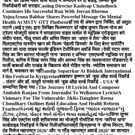
‘अभि’ को फ़िल्म मेकर धीरू यादव ने जन्मदिन पर दी बधाई, लिम्का बुक
रिकॉर्डधारी को सराहा
Casting Director Kashyap Chandhock
Continues His Successful Run With Jeevan Bheema
Yojna
Aruna Babbar Shares Powerful Message On Mental
Health At MSTV OTT Platform
डॉ एस वी अंचन द्वारा निर्मित, डॉ अतुल
पाटणे (आई ए एस) द्वारा लिखित फिल्मस्टार डॉ महेश कुमार फिल्म भोज का
ट्रेलर भोजपुरी समाज ने सराहा
एयर वाइस मार्शल से म्यूज़िक प्रोड्यूसर बने
संदीप रावत, नीलू रावत और अमित मिश्रा का ‘असर ये तेरा’ जीत रहा
दिल
एक्ट्रेस यास्मीन खान को फिल्म ‘देहाती डिस्को’ के लिए बेस्ट सपोर्टिंग
एक्टर का दादा साहब फाल्के इंडियन टेलीविज़न अवॉर्ड मिला।
देसी स्टार समर
सिंह का बिग ब्लास्ट भोजपुरी गाना ‘बदरवा ए धनिया’ एसएफसी म्यूजिक पर हुआ
रिलीज, बारिश में दिखा समर सिंह और आस्था सिंह का जलवा
भारत पॉडकास्ट में
फर्जी बाबाओं और पाखंड के खिलाफ बोले रोहित भार्गव- ज्योतिष समाधान का
मार्ग है, चमत्कार का नहीं
Sandip Soparrkar At Bishkek International
Film Festival In Kyrgyzstan
बख्तवार कृष्णन को ‘बुक ऑफ़ वर्ल्ड रिकॉर्ड
– लंदन’ और डॉ. माधुरी पानमंद को ‘बुक ऑफ़ वर्ल्ड रिकॉर्ड – USA’ से
सम्मानित किया गया।
The Journey Of Lyricist And Composer
Amitabh Ranjan From Journalist To Welknown Lyricist
A
Visionary For The Vulnerable: J&Ks Daughter Reena
Choudhary Outlines Bold Education And Health Reform
Fearless
લંડનમાં શૂટ થયેલી ગુજરાતી ફિલ્મ “લાયક નાલાયક”નું
ટીઝર, ટ્રેલર, પોસ્ટર અને સંગીત ભવ્ય સમારોહમાં લોન્ચ
सिंगर सुगम
सिंह और एक्ट्रेस माही श्रीवास्तव का भोजपुरी रोमांटिक गाना ‘करिया धागा’
वर्ल्डवाइड रिकॉर्ड्स ने किया रिलीज
निलायश्री क्रिएशन्स ने ‘होप्स मिस्टर, मिस
एंड मिसेज महाराष्ट्र 2026’ और ‘द ग्रैंड महाराष्ट्र अवार्ड 2026’ का शानदार