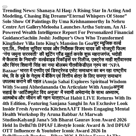
Skip
to
Trending News:
Shanaya Al Haq: A Rising Star In Acting And
content
Modeling, Chasing Big Dreams
“Eternal Whispers Of Stone”
Solo Show Of Paintings By Uma Krishnamoorthy In Nehru
Centre Art Gallery
Melooha Launches Artha Sutram, An AI-
Powered Wealth Intelligence Report For Personalized Financial
Guidance
Sachiin Joshi: Jodhpur’s Own Who Transformed
Kingfisher Villa Into King’s Mansion In Goa
सुर म्यूजिक वर्ल्ड
प्रा.लि., निर्माता सुरिंदर यादव और निर्देशक विजय यादव की भोजपुरी फिल्म
‘गंगा जमुना सरस्वती’ की शूटिंग ग्रैंड मुहूर्त करके शुरू महराजगंज, भदोही
में
‘कैलाश के निवासी’ वर्ल्डवाइड रिकॉर्ड्स पर रिलीज, एक्ट्रेस माही श्रीवास्तव
और सिंगर शिवानी सिंह का नया बोलबम गीत
वीकेडीएल ग्रुप का ‘NPA
Bazaar’ भारत में एनपीए एवं डिस्ट्रेस्ड एसेट समाधान का बन रहा राष्ट्रीय
मंच, वि के दुबे के नेतृत्व में बैंकिंग एवं वित्तीय क्षेत्र के लिए समग्र समाधान
उपलब्ध कराने की पहल i
Anuja Sahai Explores Spiritual Wisdom
With Swami Abhedananda On Articulate With Anuja
अनुजा
सहाई के ‘आर्टिक्युलेट विद अनुजा’ में स्वामी अभेदानंद के साथ अध्यात्म,
आत्मबोध और जीवन की गहन यात्रा
Nat Habit LIVE Returns With Its
4th Edition, Featuring Sanjana Sanghi In An Exclusive Look
Inside Fresh Ayurveda Kitchen
AAFT Hosts Engaging Mental
Health Workshop By Aruna Babbar At Marwah
Studios
Kalyanji Jana’s 5th Bharat Gaurav Icon Award 2026
Held In Delhi
7th DPIAF Lifestyle Iconic Award & 3rd DPIAF
OTT Influencer & Youtuber Iconic Award 2026 In