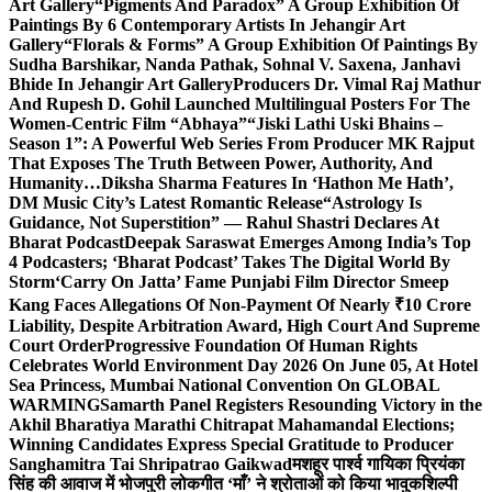
Art Gallery
“Pigments And Paradox” A Group Exhibition Of
Paintings By 6 Contemporary Artists In Jehangir Art
Gallery
“Florals & Forms” A Group Exhibition Of Paintings By
Sudha Barshikar, Nanda Pathak, Sohnal V. Saxena, Janhavi
Bhide In Jehangir Art Gallery
Producers Dr. Vimal Raj Mathur
And Rupesh D. Gohil Launched Multilingual Posters For The
Women-Centric Film “Abhaya”
“Jiski Lathi Uski Bhains –
Season 1”: A Powerful Web Series From Producer MK Rajput
That Exposes The Truth Between Power, Authority, And
Humanity…
Diksha Sharma Features In ‘Hathon Me Hath’,
DM Music City’s Latest Romantic Release
“Astrology Is
Guidance, Not Superstition” — Rahul Shastri Declares At
Bharat Podcast
Deepak Saraswat Emerges Among India’s Top
4 Podcasters; ‘Bharat Podcast’ Takes The Digital World By
Storm
‘Carry On Jatta’ Fame Punjabi Film Director Smeep
Kang Faces Allegations Of Non-Payment Of Nearly ₹10 Crore
Liability, Despite Arbitration Award, High Court And Supreme
Court Order
Progressive Foundation Of Human Rights
Celebrates World Environment Day 2026 On June 05, At Hotel
Sea Princess, Mumbai National Convention On GLOBAL
WARMING
Samarth Panel Registers Resounding Victory in the
Akhil Bharatiya Marathi Chitrapat Mahamandal Elections;
Winning Candidates Express Special Gratitude to Producer
Sanghamitra Tai Shripatrao Gaikwad
मशहूर पार्श्व गायिका प्रियंका
सिंह की आवाज में भोजपुरी लोकगीत ‘माँ’ ने श्रोताओं को किया भावुक
शिल्पी