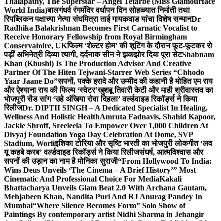
Thalapathy, The Superstar – Angel Tetarbe (Miss Glamourface
World India)
बालगंधर्व रंगमंदिर वर्धापन दिन सोहळ्यात निर्माती तथा
रिपब्लिकन पक्षाच्या नेत्या संघमित्रा ताई गायकवाड यांचा विशेष सन्मान
Dr
Radhika Balakrishnan Becomes First Carnatic Vocalist to
Receive Honorary Fellowship from Royal Birmingham
Conservatoire, UK
फिल्म ‘शेल्टर होम’ की शूटिंग के दौरान फूट-फूटकर रो
पड़ीं अभिनेत्री दिव्या त्यागी, दर्दनाक सीन ने झकझोर दिया पूरा सेट
Shabnam
Khan (Khushi) Is The Production Advisor And Creative
Partner Of The Hiten Tejwani-Starrer Web Series “Chhodo
Yaar Jaane Do”
सपनों, पक्के इरादे और उम्मीद की कहानी है मोहित एम राय
और ऐश्याना राय की फिल्म ‘स्वेटर’
खुशबू तिवारी केटी और माही श्रीवास्तव का
भोजपुरी सैड सांग ‘उहे अंखिया रोवा दिहला’ वर्ल्डवाइड रिकॉर्ड्स ने किया
रिलीज
Dr. DIPTII SINGH – A Dedicated Specialist In Healing,
Wellness And Holistic Health
Amruta Fadnavis, Shahid Kapoor,
Jackie Shroff, Sreeleela To Empower Over 1,000 Children At
Divyaj Foundation Yoga Day Celebration At Dome, SVP
Stadium, Worli
इशिका टोरिया और सृष्टि भारती का भोजपुरी लोकगीत ‘लव
यू कहबे करब’ वर्ल्डवाइड रिकॉर्ड्स ने किया रिलीज
संघर्ष, आत्मविश्वास और
सपनों की उड़ान का नाम है मोनिका सुराजी
“From Hollywood To India:
Wins Deus Unveils ‘The Cinema – A Brief History’” Most
Cinematic And Professional Choice For Media
Kakali
Bhattacharya Unveils Glam Beat 2.0 With Archana Gautam,
Mehjabeen Khan, Nandita Puri And RJ Anurag Pandey In
Mumbai
“Where Silence Becomes Form” Solo Show of
Paintings By contemporary artist Nidhi Sharma in Jehangir