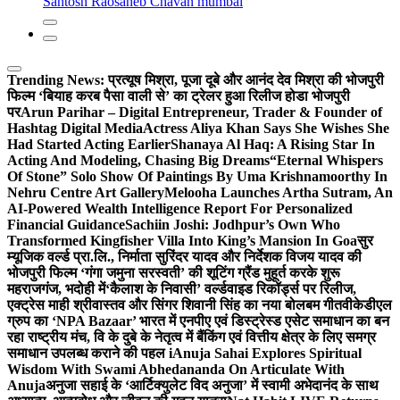
Santosh Raosaheb Chavan mumbai
Trending News:
प्रत्यूष मिश्रा, पूजा दूबे और आनंद देव मिश्रा की भोजपुरी
फिल्म ‘बियाह करब पैसा वाली से’ का ट्रेलर हुआ रिलीज होडा भोजपुरी
पर
Arun Parihar – Digital Entrepreneur, Trader & Founder of
Hashtag Digital Media
Actress Aliya Khan Says She Wishes She
Had Started Acting Earlier
Shanaya Al Haq: A Rising Star In
Acting And Modeling, Chasing Big Dreams
“Eternal Whispers
Of Stone” Solo Show Of Paintings By Uma Krishnamoorthy In
Nehru Centre Art Gallery
Melooha Launches Artha Sutram, An
AI-Powered Wealth Intelligence Report For Personalized
Financial Guidance
Sachiin Joshi: Jodhpur’s Own Who
Transformed Kingfisher Villa Into King’s Mansion In Goa
सुर
म्यूजिक वर्ल्ड प्रा.लि., निर्माता सुरिंदर यादव और निर्देशक विजय यादव की
भोजपुरी फिल्म ‘गंगा जमुना सरस्वती’ की शूटिंग ग्रैंड मुहूर्त करके शुरू
महराजगंज, भदोही में
‘कैलाश के निवासी’ वर्ल्डवाइड रिकॉर्ड्स पर रिलीज,
एक्ट्रेस माही श्रीवास्तव और सिंगर शिवानी सिंह का नया बोलबम गीत
वीकेडीएल
ग्रुप का ‘NPA Bazaar’ भारत में एनपीए एवं डिस्ट्रेस्ड एसेट समाधान का बन
रहा राष्ट्रीय मंच, वि के दुबे के नेतृत्व में बैंकिंग एवं वित्तीय क्षेत्र के लिए समग्र
समाधान उपलब्ध कराने की पहल i
Anuja Sahai Explores Spiritual
Wisdom With Swami Abhedananda On Articulate With
Anuja
अनुजा सहाई के ‘आर्टिक्युलेट विद अनुजा’ में स्वामी अभेदानंद के साथ