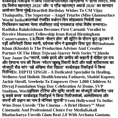
वर्ल्डवाइड रिकॉर्ड्स ने किया रिलीज
निलायश्री क्रिएशन्स ने ‘होप्स मिस्टर, मिस
एंड मिसेज महाराष्ट्र 2026’ और ‘द ग्रैंड महाराष्ट्र अवार्ड 2026’ का शानदार
आयोजन किया मुंबई:
Heartfelt Birthday Wishes To CM Vijay
Thalapathy, The Superstar – Angel Tetarbe (Miss Glamourface
World India)
बालगंधर्व रंगमंदिर वर्धापन दिन सोहळ्यात निर्माती तथा
रिपब्लिकन पक्षाच्या नेत्या संघमित्रा ताई गायकवाड यांचा विशेष सन्मान
Dr
Radhika Balakrishnan Becomes First Carnatic Vocalist to
Receive Honorary Fellowship from Royal Birmingham
Conservatoire, UK
फिल्म ‘शेल्टर होम’ की शूटिंग के दौरान फूट-फूटकर रो
पड़ीं अभिनेत्री दिव्या त्यागी, दर्दनाक सीन ने झकझोर दिया पूरा सेट
Shabnam
Khan (Khushi) Is The Production Advisor And Creative
Partner Of The Hiten Tejwani-Starrer Web Series “Chhodo
Yaar Jaane Do”
सपनों, पक्के इरादे और उम्मीद की कहानी है मोहित एम राय
और ऐश्याना राय की फिल्म ‘स्वेटर’
खुशबू तिवारी केटी और माही श्रीवास्तव का
भोजपुरी सैड सांग ‘उहे अंखिया रोवा दिहला’ वर्ल्डवाइड रिकॉर्ड्स ने किया
रिलीज
Dr. DIPTII SINGH – A Dedicated Specialist In Healing,
Wellness And Holistic Health
Amruta Fadnavis, Shahid Kapoor,
Jackie Shroff, Sreeleela To Empower Over 1,000 Children At
Divyaj Foundation Yoga Day Celebration At Dome, SVP
Stadium, Worli
इशिका टोरिया और सृष्टि भारती का भोजपुरी लोकगीत ‘लव
यू कहबे करब’ वर्ल्डवाइड रिकॉर्ड्स ने किया रिलीज
संघर्ष, आत्मविश्वास और
सपनों की उड़ान का नाम है मोनिका सुराजी
“From Hollywood To India:
Wins Deus Unveils ‘The Cinema – A Brief History’” Most
Cinematic And Professional Choice For Media
Kakali
Bhattacharya Unveils Glam Beat 2.0 With Archana Gautam,