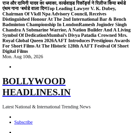
राज और दामिनी यादव का धमाका, वर्ल्डवाइड रिकॉर्ड्स ने रिलीज किया बर्थडे
एंथम गाना ‘बर्थडे वाला दिन
Top Leading Lawyer V. K. Dubey,
Chairman Of Vkdl Npa Advisory Council, Receives
Distinguished Honour At The 2nd International Bar & Bench
Badminton Championship In London
Ramesh Joginder Singh
Chandra A Submarine Warrior, A Nation Builder And A Living
Symbol Of Dedication
Mumbai’s Divya Patadia Crowned Mrs.
Royal Global Queen 2026
AAFT Introduces Prestigious Awards
For Short Films At The Historic 128th AAFT Festival Of Short
Digital Films
Mon. Aug 10th, 2026
BOLLYWOOD
HEADLINES.IN
Latest National & International Trending News
Subscribe