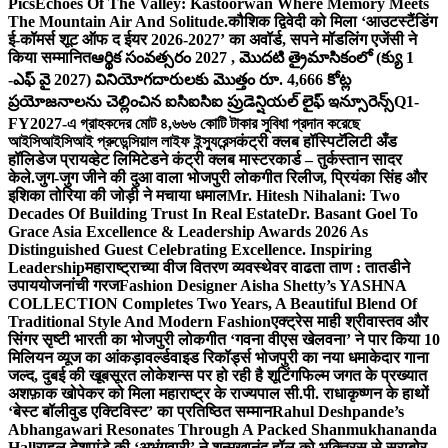
Pics
Echoes Of The Valley: Kastoorwan Where Memory Meets
The Mountain Air And Solitude.
कौशिक द्विवेदी को मिला ‘आउटस्टैंडिंग
ई-कॉमर्स शूट ऑफ द ईयर 2026-2027’ का अवॉर्ड, सपने मॉडलिंग एजेंसी ने
किया सम्मानित
ఆర్థిక సంవత్సరం 2027 , మొదటి త్రైమాసికంలో (క్యు 1
-ఎఫ్ వై 2027) వినియోగదారులకు మొత్తం రూ. 4,666 కోట్ల
ప్రయోజనాలను చెల్లించిన ఐసిఐసిఐ ప్రుడెన్షియల్ లైఫ్ ఇన్సూరెన్స్
Q1-
FY2027-এ গ্রাহকদের মোট ৪,৬৬৬ কোটি টাকার সুবিধা প্রদান করেছে
আইসিআইসিআই প্রুডেন্সিয়াল লাইফ ইন্স্যুরেন্স
कंट्री क्लब हॉस्पिटॅलिटी अँड
हॉलिडेज प्रायव्हेट लिमिटेडने कंट्री क्लब मास्टरकार्ड – तुर्कस्तान सादर
केले.
जुग-जुग जीने की दुआ वाला भोजपुरी लोकगीत रिलीज, प्रियंका सिंह और
इशिका तोरिया की जोड़ी ने मचाया धमाल
Mr. Hitesh Nihalani: Two
Decades Of Building Trust In Real Estate
Dr. Basant Goel To
Grace Asia Excellence & Leadership Awards 2026 As
Distinguished Guest Celebrating Excellence. Inspiring
Leadership
महाराष्ट्राच्या वीज वितरण व्यवस्थेवर वाढता ताण : तातडीने
उपाययोजनांची गरज
Fashion Designer Aisha Shetty’s YASHNA
COLLECTION Completes Two Years, A Beautiful Blend Of
Traditional Style And Modern Fashion
एक्ट्रेस माही श्रीवास्तव और
सिंगर सृष्टी भारती का भोजपुरी लोकगीत ‘गवना वीएस खेलवना’ ने पार किया 10
मिलियन व्यूज का आंकड़ा
वर्ल्डवाइड रिकॉर्ड्स भोजपुरी का नया धमाकेदार गाना
जल्द, दुबई की खूबसूरत लोकेशन्स पर हो रही है शूटिंग
फिल्म जगत के प्रख्यात
अशफ़ाक खोपेकर को मिला महाराष्ट्र के राज्यपाल सी.पी. राधाकृष्णन के हाथों
‘बेस्ट बॉलीवुड एक्टिविस्ट’ का प्रतिष्ठित सम्मान
Rahul Deshpande’s
Abhangawari Resonates Through A Packed Shanmukhananda
Hall
राहुल देशपांडे की ‘अभंगवारी’ ने शन्मुखानंद हॉल को भक्तिरस से सराबोर