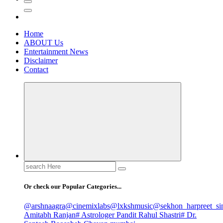
Home
ABOUT Us
Entertainment News
Disclaimer
Contact
Search
for:
Or check our Popular Categories...
@arshnaagra
@cinemixlabs
@lxkshmusic
@sekhon_harpreet_si
Amitabh Ranjan
# Astrologer Pandit Rahul Shastri
# Dr.