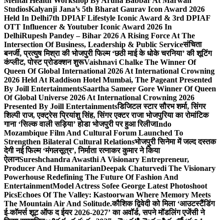
Mental Health Workshop By Aruna Babbar At Marwah
Studios
Kalyanji Jana’s 5th Bharat Gaurav Icon Award 2026
Held In Delhi
7th DPIAF Lifestyle Iconic Award & 3rd DPIAF
OTT Influencer & Youtuber Iconic Award 2026 In
Delhi
Rupesh Pandey – Bihar 2026 A Rising Force At The
Intersection Of Business, Leadership & Public Service
संचिता
बनर्जी, प्रत्युष मिश्रा की भोजपुरी फिल्म ‘छठी माई के धोके चरनिया’ की शूटिंग
कंप्लीट, पोस्ट प्रोडक्शन शुरू
Vaishnavi Chalke The Winner Of
Queen Of Global International 2026 At International Crowning
2026 Held At Raddison Hotel Mumbai, The Pageant Presented
By Joill Entertainments
Saartha Sameer Gore Winner Of Queen
Of Global Universe 2026 At International Crowning 2026
Presented By Joill Entertainments
डिजिटल स्टार सौरभ शर्मा, सिंगर
शिल्पी राज, एक्ट्रेस प्रियांशु सिंह, सिंगर एक्टर राजा भोजपुरिया का रोमांटिक
गाना ‘सिल्क वाली सड़िया’ होडा भोजपुरी पर हुआ रिलीज
Indo
Mozambique Film And Cultural Forum Launched To
Strengthen Bilateral Cultural Relations
भोजपुरी सिनेमा में जल्द दस्तक
देगी नई फिल्म ‘मंगलसूत्र’, निर्माता रत्नाकर कुमार ने किया
ऐलान
Sureshchandra Awasthi A Visionary Entrepreneur,
Producer And Humanitarian
Deepak Chaturvedi The Visionary
Powerhouse Redefining The Future Of Fashion And
Entertainment
Model Actress Sofee George Latest Photoshoot
Pics
Echoes Of The Valley: Kastoorwan Where Memory Meets
The Mountain Air And Solitude.
कौशिक द्विवेदी को मिला ‘आउटस्टैंडिंग
ई-कॉमर्स शूट ऑफ द ईयर 2026-2027’ का अवॉर्ड, सपने मॉडलिंग एजेंसी ने