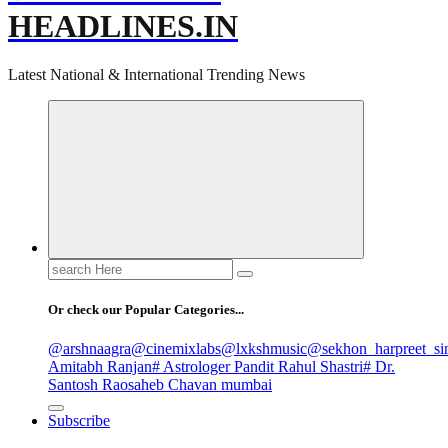
HEADLINES.IN
Latest National & International Trending News
Search
for:
Or check our Popular Categories...
@arshnaagra
@cinemixlabs
@lxkshmusic
@sekhon_harpreet_si
Amitabh Ranjan
# Astrologer Pandit Rahul Shastri
# Dr.
Santosh Raosaheb Chavan mumbai
Subscribe