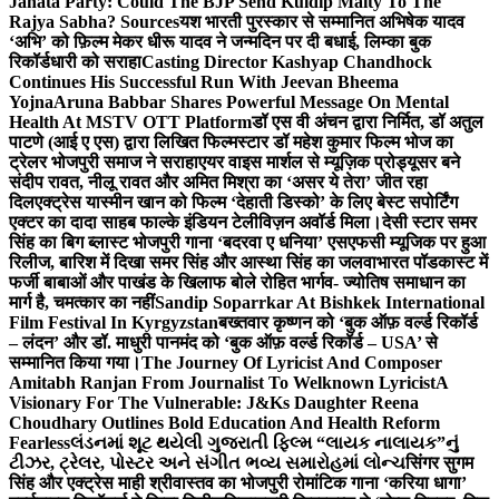
Janata Party: Could The BJP Send Kuldip Maity To The
Rajya Sabha? Sources
यश भारती पुरस्कार से सम्मानित अभिषेक यादव
‘अभि’ को फ़िल्म मेकर धीरू यादव ने जन्मदिन पर दी बधाई, लिम्का बुक
रिकॉर्डधारी को सराहा
Casting Director Kashyap Chandhock
Continues His Successful Run With Jeevan Bheema
Yojna
Aruna Babbar Shares Powerful Message On Mental
Health At MSTV OTT Platform
डॉ एस वी अंचन द्वारा निर्मित, डॉ अतुल
पाटणे (आई ए एस) द्वारा लिखित फिल्मस्टार डॉ महेश कुमार फिल्म भोज का
ट्रेलर भोजपुरी समाज ने सराहा
एयर वाइस मार्शल से म्यूज़िक प्रोड्यूसर बने
संदीप रावत, नीलू रावत और अमित मिश्रा का ‘असर ये तेरा’ जीत रहा
दिल
एक्ट्रेस यास्मीन खान को फिल्म ‘देहाती डिस्को’ के लिए बेस्ट सपोर्टिंग
एक्टर का दादा साहब फाल्के इंडियन टेलीविज़न अवॉर्ड मिला।
देसी स्टार समर
सिंह का बिग ब्लास्ट भोजपुरी गाना ‘बदरवा ए धनिया’ एसएफसी म्यूजिक पर हुआ
रिलीज, बारिश में दिखा समर सिंह और आस्था सिंह का जलवा
भारत पॉडकास्ट में
फर्जी बाबाओं और पाखंड के खिलाफ बोले रोहित भार्गव- ज्योतिष समाधान का
मार्ग है, चमत्कार का नहीं
Sandip Soparrkar At Bishkek International
Film Festival In Kyrgyzstan
बख्तवार कृष्णन को ‘बुक ऑफ़ वर्ल्ड रिकॉर्ड
– लंदन’ और डॉ. माधुरी पानमंद को ‘बुक ऑफ़ वर्ल्ड रिकॉर्ड – USA’ से
सम्मानित किया गया।
The Journey Of Lyricist And Composer
Amitabh Ranjan From Journalist To Welknown Lyricist
A
Visionary For The Vulnerable: J&Ks Daughter Reena
Choudhary Outlines Bold Education And Health Reform
Fearless
લંડનમાં શૂટ થયેલી ગુજરાતી ફિલ્મ “લાયક નાલાયક”નું
ટીઝર, ટ્રેલર, પોસ્ટર અને સંગીત ભવ્ય સમારોહમાં લોન્ચ
सिंगर सुगम
सिंह और एक्ट्रेस माही श्रीवास्तव का भोजपुरी रोमांटिक गाना ‘करिया धागा’