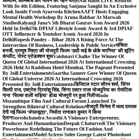
अध्यात्म, आत्मबोध और जीवन की गहन यात्रा
Nat Habit LIVE Returns
With Its 4th Edition, Featuring Sanjana Sanghi In An Exclusive
Look Inside Fresh Ayurveda Kitchen
AAFT Hosts Engaging
Mental Health Workshop By Aruna Babbar At Marwah
Studios
Kalyanji Jana’s 5th Bharat Gaurav Icon Award 2026
Held In Delhi
7th DPIAF Lifestyle Iconic Award & 3rd DPIAF
OTT Influencer & Youtuber Iconic Award 2026 In
Delhi
Rupesh Pandey – Bihar 2026 A Rising Force At The
Intersection Of Business, Leadership & Public Service
संचिता
बनर्जी, प्रत्युष मिश्रा की भोजपुरी फिल्म ‘छठी माई के धोके चरनिया’ की शूटिंग
कंप्लीट, पोस्ट प्रोडक्शन शुरू
Vaishnavi Chalke The Winner Of
Queen Of Global International 2026 At International Crowning
2026 Held At Raddison Hotel Mumbai, The Pageant Presented
By Joill Entertainments
Saartha Sameer Gore Winner Of Queen
Of Global Universe 2026 At International Crowning 2026
Presented By Joill Entertainments
डिजिटल स्टार सौरभ शर्मा, सिंगर
शिल्पी राज, एक्ट्रेस प्रियांशु सिंह, सिंगर एक्टर राजा भोजपुरिया का रोमांटिक
गाना ‘सिल्क वाली सड़िया’ होडा भोजपुरी पर हुआ रिलीज
Indo
Mozambique Film And Cultural Forum Launched To
Strengthen Bilateral Cultural Relations
भोजपुरी सिनेमा में जल्द दस्तक
देगी नई फिल्म ‘मंगलसूत्र’, निर्माता रत्नाकर कुमार ने किया
ऐलान
Sureshchandra Awasthi A Visionary Entrepreneur,
Producer And Humanitarian
Deepak Chaturvedi The Visionary
Powerhouse Redefining The Future Of Fashion And
Entertainment
Model Actress Sofee George Latest Photoshoot