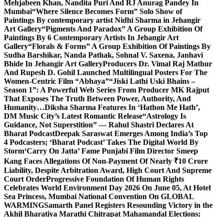
Mehjabeen Khan, Nandita Puri And RJ Anurag Pandey In
Mumbai
“Where Silence Becomes Form” Solo Show of
Paintings By contemporary artist Nidhi Sharma in Jehangir
Art Gallery
“Pigments And Paradox” A Group Exhibition Of
Paintings By 6 Contemporary Artists In Jehangir Art
Gallery
“Florals & Forms” A Group Exhibition Of Paintings By
Sudha Barshikar, Nanda Pathak, Sohnal V. Saxena, Janhavi
Bhide In Jehangir Art Gallery
Producers Dr. Vimal Raj Mathur
And Rupesh D. Gohil Launched Multilingual Posters For The
Women-Centric Film “Abhaya”
“Jiski Lathi Uski Bhains –
Season 1”: A Powerful Web Series From Producer MK Rajput
That Exposes The Truth Between Power, Authority, And
Humanity…
Diksha Sharma Features In ‘Hathon Me Hath’,
DM Music City’s Latest Romantic Release
“Astrology Is
Guidance, Not Superstition” — Rahul Shastri Declares At
Bharat Podcast
Deepak Saraswat Emerges Among India’s Top
4 Podcasters; ‘Bharat Podcast’ Takes The Digital World By
Storm
‘Carry On Jatta’ Fame Punjabi Film Director Smeep
Kang Faces Allegations Of Non-Payment Of Nearly ₹10 Crore
Liability, Despite Arbitration Award, High Court And Supreme
Court Order
Progressive Foundation Of Human Rights
Celebrates World Environment Day 2026 On June 05, At Hotel
Sea Princess, Mumbai National Convention On GLOBAL
WARMING
Samarth Panel Registers Resounding Victory in the
Akhil Bharatiya Marathi Chitrapat Mahamandal Elections;