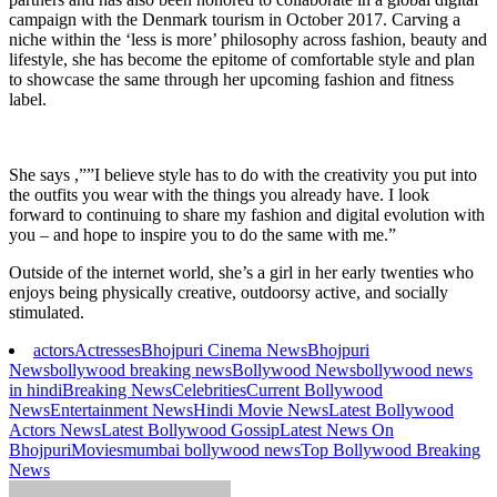
campaign with the Denmark tourism in October 2017. Carving a
niche within the ‘less is more’ philosophy across fashion, beauty and
lifestyle, she has become the epitome of comfortable style and plan
to showcase the same through her upcoming fashion and fitness
label.
She says ,””I believe style has to do with the creativity you put into
the outfits you wear with the things you already have. I look
forward to continuing to share my fashion and digital evolution with
you – and hope to inspire you to do the same with me.”
Outside of the internet world, she’s a girl in her early twenties who
enjoys being physically creative, outdoorsy active, and socially
stimulated.
actors
Actresses
Bhojpuri Cinema News
Bhojpuri
News
bollywood breaking news
Bollywood News
bollywood news
in hindi
Breaking News
Celebrities
Current Bollywood
News
Entertainment News
Hindi Movie News
Latest Bollywood
Actors News
Latest Bollywood Gossip
Latest News On
Bhojpuri
Movies
mumbai bollywood news
Top Bollywood Breaking
News