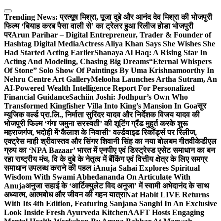
Skip
to
Trending News:
प्रत्यूष मिश्रा, पूजा दूबे और आनंद देव मिश्रा की भोजपुरी
content
फिल्म ‘बियाह करब पैसा वाली से’ का ट्रेलर हुआ रिलीज होडा भोजपुरी
पर
Arun Parihar – Digital Entrepreneur, Trader & Founder of
Hashtag Digital Media
Actress Aliya Khan Says She Wishes She
Had Started Acting Earlier
Shanaya Al Haq: A Rising Star In
Acting And Modeling, Chasing Big Dreams
“Eternal Whispers
Of Stone” Solo Show Of Paintings By Uma Krishnamoorthy In
Nehru Centre Art Gallery
Melooha Launches Artha Sutram, An
AI-Powered Wealth Intelligence Report For Personalized
Financial Guidance
Sachiin Joshi: Jodhpur’s Own Who
Transformed Kingfisher Villa Into King’s Mansion In Goa
सुर
म्यूजिक वर्ल्ड प्रा.लि., निर्माता सुरिंदर यादव और निर्देशक विजय यादव की
भोजपुरी फिल्म ‘गंगा जमुना सरस्वती’ की शूटिंग ग्रैंड मुहूर्त करके शुरू
महराजगंज, भदोही में
‘कैलाश के निवासी’ वर्ल्डवाइड रिकॉर्ड्स पर रिलीज,
एक्ट्रेस माही श्रीवास्तव और सिंगर शिवानी सिंह का नया बोलबम गीत
वीकेडीएल
ग्रुप का ‘NPA Bazaar’ भारत में एनपीए एवं डिस्ट्रेस्ड एसेट समाधान का बन
रहा राष्ट्रीय मंच, वि के दुबे के नेतृत्व में बैंकिंग एवं वित्तीय क्षेत्र के लिए समग्र
समाधान उपलब्ध कराने की पहल i
Anuja Sahai Explores Spiritual
Wisdom With Swami Abhedananda On Articulate With
Anuja
अनुजा सहाई के ‘आर्टिक्युलेट विद अनुजा’ में स्वामी अभेदानंद के साथ
अध्यात्म, आत्मबोध और जीवन की गहन यात्रा
Nat Habit LIVE Returns
With Its 4th Edition, Featuring Sanjana Sanghi In An Exclusive
Look Inside Fresh Ayurveda Kitchen
AAFT Hosts Engaging