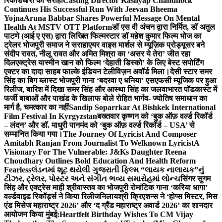
रिकॉर्डधारी को सराहा
Casting Director Kashyap Chandhock
Continues His Successful Run With Jeevan Bheema
Yojna
Aruna Babbar Shares Powerful Message On Mental
Health At MSTV OTT Platform
डॉ एस वी अंचन द्वारा निर्मित, डॉ अतुल
पाटणे (आई ए एस) द्वारा लिखित फिल्मस्टार डॉ महेश कुमार फिल्म भोज का
ट्रेलर भोजपुरी समाज ने सराहा
एयर वाइस मार्शल से म्यूज़िक प्रोड्यूसर बने
संदीप रावत, नीलू रावत और अमित मिश्रा का ‘असर ये तेरा’ जीत रहा
दिल
एक्ट्रेस यास्मीन खान को फिल्म ‘देहाती डिस्को’ के लिए बेस्ट सपोर्टिंग
एक्टर का दादा साहब फाल्के इंडियन टेलीविज़न अवॉर्ड मिला।
देसी स्टार समर
सिंह का बिग ब्लास्ट भोजपुरी गाना ‘बदरवा ए धनिया’ एसएफसी म्यूजिक पर हुआ
रिलीज, बारिश में दिखा समर सिंह और आस्था सिंह का जलवा
भारत पॉडकास्ट में
फर्जी बाबाओं और पाखंड के खिलाफ बोले रोहित भार्गव- ज्योतिष समाधान का
मार्ग है, चमत्कार का नहीं
Sandip Soparrkar At Bishkek International
Film Festival In Kyrgyzstan
बख्तवार कृष्णन को ‘बुक ऑफ़ वर्ल्ड रिकॉर्ड
– लंदन’ और डॉ. माधुरी पानमंद को ‘बुक ऑफ़ वर्ल्ड रिकॉर्ड – USA’ से
सम्मानित किया गया।
The Journey Of Lyricist And Composer
Amitabh Ranjan From Journalist To Welknown Lyricist
A
Visionary For The Vulnerable: J&Ks Daughter Reena
Choudhary Outlines Bold Education And Health Reform
Fearless
લંડનમાં શૂટ થયેલી ગુજરાતી ફિલ્મ “લાયક નાલાયક”નું
ટીઝર, ટ્રેલર, પોસ્ટર અને સંગીત ભવ્ય સમારોહમાં લોન્ચ
सिंगर सुगम
सिंह और एक्ट्रेस माही श्रीवास्तव का भोजपुरी रोमांटिक गाना ‘करिया धागा’
वर्ल्डवाइड रिकॉर्ड्स ने किया रिलीज
निलायश्री क्रिएशन्स ने ‘होप्स मिस्टर, मिस
एंड मिसेज महाराष्ट्र 2026’ और ‘द ग्रैंड महाराष्ट्र अवार्ड 2026’ का शानदार
आयोजन किया मुंबई:
Heartfelt Birthday Wishes To CM Vijay