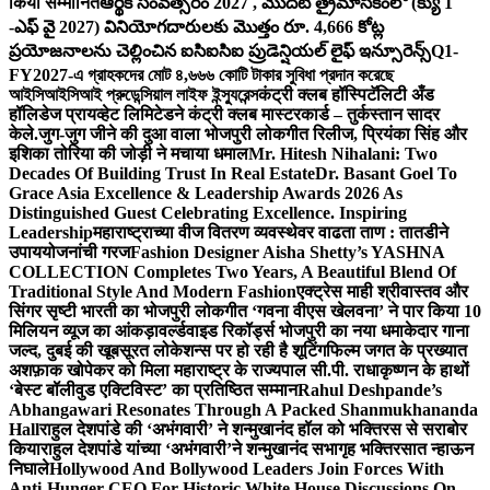
किया सम्मानित
ఆర్థిక సంవత్సరం 2027 , మొదటి త్రైమాసికంలో (క్యు 1
-ఎఫ్ వై 2027) వినియోగదారులకు మొత్తం రూ. 4,666 కోట్ల
ప్రయోజనాలను చెల్లించిన ఐసిఐసిఐ ప్రుడెన్షియల్ లైఫ్ ఇన్సూరెన్స్
Q1-
FY2027-এ গ্রাহকদের মোট ৪,৬৬৬ কোটি টাকার সুবিধা প্রদান করেছে
আইসিআইসিআই প্রুডেন্সিয়াল লাইফ ইন্স্যুরেন্স
कंट्री क्लब हॉस्पिटॅलिटी अँड
हॉलिडेज प्रायव्हेट लिमिटेडने कंट्री क्लब मास्टरकार्ड – तुर्कस्तान सादर
केले.
जुग-जुग जीने की दुआ वाला भोजपुरी लोकगीत रिलीज, प्रियंका सिंह और
इशिका तोरिया की जोड़ी ने मचाया धमाल
Mr. Hitesh Nihalani: Two
Decades Of Building Trust In Real Estate
Dr. Basant Goel To
Grace Asia Excellence & Leadership Awards 2026 As
Distinguished Guest Celebrating Excellence. Inspiring
Leadership
महाराष्ट्राच्या वीज वितरण व्यवस्थेवर वाढता ताण : तातडीने
उपाययोजनांची गरज
Fashion Designer Aisha Shetty’s YASHNA
COLLECTION Completes Two Years, A Beautiful Blend Of
Traditional Style And Modern Fashion
एक्ट्रेस माही श्रीवास्तव और
सिंगर सृष्टी भारती का भोजपुरी लोकगीत ‘गवना वीएस खेलवना’ ने पार किया 10
मिलियन व्यूज का आंकड़ा
वर्ल्डवाइड रिकॉर्ड्स भोजपुरी का नया धमाकेदार गाना
जल्द, दुबई की खूबसूरत लोकेशन्स पर हो रही है शूटिंग
फिल्म जगत के प्रख्यात
अशफ़ाक खोपेकर को मिला महाराष्ट्र के राज्यपाल सी.पी. राधाकृष्णन के हाथों
‘बेस्ट बॉलीवुड एक्टिविस्ट’ का प्रतिष्ठित सम्मान
Rahul Deshpande’s
Abhangawari Resonates Through A Packed Shanmukhananda
Hall
राहुल देशपांडे की ‘अभंगवारी’ ने शन्मुखानंद हॉल को भक्तिरस से सराबोर
किया
राहुल देशपांडे यांच्या ‘अभंगवारी’ने शन्मुखानंद सभागृह भक्तिरसात न्हाऊन
निघाले
Hollywood And Bollywood Leaders Join Forces With
Anti-Hunger CEO For Historic White House Discussions On