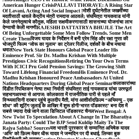
American Hunger Crisis
PALLAVI THORAVE: A Rising Star
Of Lavani, Acting And Social Impact !
मोशी दुर्घटनेतील जखमींच्या
मदतीसाठी धावले केंद्रीय मंत्री रामदास आठवले; संघमित्रा गायकवाड यांनी
केले जननेतृत्वाचे कौतुक, महिला सक्षमीकरणासाठी शासनाच्या योजनांचा लाभ
देण्याची केली मागणी
RAJESHH DATTATRYA BHUJLE The Art
Of Being Unforgettable Some Men Follow Trends. Some Men
Create Them
विजय यादव के निर्देशन में बनी प्रेम सिंह और रक्षा गुप्ता की
भोजपुरी फिल्म ‘जोरू का गुलाम’ का ट्रेलर रिलीज, दर्शकों के बीच मचाया
धमाल
New York State Honours Global Peace Leader His
Eminence Prof. Sir Dr. Madhu Krishan With Multiple
Prestigious Civic Recognitions
Retiring On Your Own Terms
With ICICI Pru Gold Pension Savings: The Growing Shift
Toward Lifelong Financial Freedom
His Eminence Prof. Dr.
Madhu Krishan Honoured Peace Ambassadors At United
Nations Headquarters During Global Peace Seminar
कलाकारांच्या
दिंडीत रिपब्लिकन नेत्या तथा निर्माती संघमित्रा ताई गायकवाड यांचा उत्स्फूर्त
सहभाग
आस्था से आगाज: कोलकाता में राजनीतिक पारी से पहले माँ
विन्ध्यवासिनी दरबार पहुंचे कुलदीप मैती, मांगा आशीर्वाद
फ़िल्म “अभिमन्यु – एक
शोध” की शूटिंग जुलाई के आखिर में शुरू होगी
‘भारत पॉडकास्ट’ बना देश में
सबसे ज्यादा देखे जाने वाला डिजिटल पॉडकास्ट चैनल
West Bengal: A
New Twist To Speculation About A Change In The Bharatiya
Janata Party: Could The BJP Send Kuldip Maity To The
Rajya Sabha? Sources
यश भारती पुरस्कार से सम्मानित अभिषेक यादव
‘अभि’ को फ़िल्म मेकर धीरू यादव ने जन्मदिन पर दी बधाई, लिम्का बुक