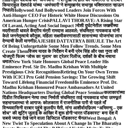
किया
राहुल देशपांडे यांच्या ‘अभंगवारी’ने शन्मुखानंद सभागृह भक्तिरसात न्हाऊन
निघाले
Hollywood And Bollywood Leaders Join Forces With
Anti-Hunger CEO For Historic White House Discussions On
American Hunger Crisis
PALLAVI THORAVE: A Rising Star
Of Lavani, Acting And Social Impact !
मोशी दुर्घटनेतील जखमींच्या
मदतीसाठी धावले केंद्रीय मंत्री रामदास आठवले; संघमित्रा गायकवाड यांनी
केले जननेतृत्वाचे कौतुक, महिला सक्षमीकरणासाठी शासनाच्या योजनांचा लाभ
देण्याची केली मागणी
RAJESHH DATTATRYA BHUJLE The Art
Of Being Unforgettable Some Men Follow Trends. Some Men
Create Them
विजय यादव के निर्देशन में बनी प्रेम सिंह और रक्षा गुप्ता की
भोजपुरी फिल्म ‘जोरू का गुलाम’ का ट्रेलर रिलीज, दर्शकों के बीच मचाया
धमाल
New York State Honours Global Peace Leader His
Eminence Prof. Sir Dr. Madhu Krishan With Multiple
Prestigious Civic Recognitions
Retiring On Your Own Terms
With ICICI Pru Gold Pension Savings: The Growing Shift
Toward Lifelong Financial Freedom
His Eminence Prof. Dr.
Madhu Krishan Honoured Peace Ambassadors At United
Nations Headquarters During Global Peace Seminar
कलाकारांच्या
दिंडीत रिपब्लिकन नेत्या तथा निर्माती संघमित्रा ताई गायकवाड यांचा उत्स्फूर्त
सहभाग
आस्था से आगाज: कोलकाता में राजनीतिक पारी से पहले माँ
विन्ध्यवासिनी दरबार पहुंचे कुलदीप मैती, मांगा आशीर्वाद
फ़िल्म “अभिमन्यु – एक
शोध” की शूटिंग जुलाई के आखिर में शुरू होगी
‘भारत पॉडकास्ट’ बना देश में
सबसे ज्यादा देखे जाने वाला डिजिटल पॉडकास्ट चैनल
West Bengal: A
New Twist To Speculation About A Change In The Bharatiya