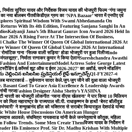
लि., निर्माता सुरिंदर यादव और निर्देशक विजय यादव की भोजपुरी फिल्म ‘गंगा जमुना
ंह का नया बोलबम गीत
वीकेडीएल ग्रुप का ‘NPA Bazaar’ भारत में एनपीए एवं
xplores Spiritual Wisdom With Swami Abhedananda On
Returns With Its 4th Edition, Featuring Sanjana Sanghi In An
dios
Kalyanji Jana’s 5th Bharat Gaurav Icon Award 2026 Held In
ar 2026 A Rising Force At The Intersection Of Business,
i Chalke The Winner Of Queen Of Global International 2026 At
e Winner Of Queen Of Global Universe 2026 At International
 का रोमांटिक गाना ‘सिल्क वाली सड़िया’ होडा भोजपुरी पर हुआ रिलीज
Indo
‘मंगलसूत्र’, निर्माता रत्नाकर कुमार ने किया ऐलान
Sureshchandra Awasthi
 Fashion And Entertainment
Model Actress Sofee George Latest
टस्टैंडिंग ई-कॉमर्स शूट ऑफ द ईयर 2026-2027’ का अवॉर्ड, सपने मॉडलिंग
ల్లించిన ఐసిఐసిఐ ప్రుడెన్షియల్ లైఫ్ ఇన్సూరెన్స్
Q1-FY2027-এ
्लब मास्टरकार्ड – तुर्कस्तान सादर केले.
जुग-जुग जीने की दुआ वाला भोजपुरी
. Basant Goel To Grace Asia Excellence & Leadership Awards
नांची गरज
Fashion Designer Aisha Shetty’s YASHNA
सृष्टी भारती का भोजपुरी लोकगीत ‘गवना वीएस खेलवना’ ने पार किया 10 मिलियन
ो मिला महाराष्ट्र के राज्यपाल सी.पी. राधाकृष्णन के हाथों ‘बेस्ट बॉलीवुड
‘अभंगवारी’ ने शन्मुखानंद हॉल को भक्तिरस से सराबोर किया
राहुल देशपांडे यांच्या
ic White House Discussions On American Hunger
ी रामदास आठवले; संघमित्रा गायकवाड यांनी केले जननेतृत्वाचे कौतुक, महिला
Follow Trends. Some Men Create Them
विजय यादव के निर्देशन में
eader His Eminence Prof. Sir Dr. Madhu Krishan With Multiple