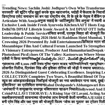
Skip
to
Trending News:
Sachiin Joshi: Jodhpur’s Own Who Transformed 
content
सरस्वती’ की शूटिंग ग्रैंड मुहूर्त करके शुरू महराजगंज, भदोही में
‘कैलाश के निवासी
डिस्ट्रेस्ड एसेट समाधान का बन रहा राष्ट्रीय मंच, वि के दुबे के नेतृत्व में बैंकि
Articulate With Anuja
अनुजा सहाई के ‘आर्टिक्युलेट विद अनुजा’ में स्वाम
Exclusive Look Inside Fresh Ayurveda Kitchen
AAFT Hosts Enga
Delhi
7th DPIAF Lifestyle Iconic Award & 3rd DPIAF OTT Influ
Leadership & Public Service
संचिता बनर्जी, प्रत्युष मिश्रा की भोजपुरी फ
International Crowning 2026 Held At Raddison Hotel Mumbai, T
Crowning 2026 Presented By Joill Entertainments
डिजिटल स्टार सौरभ
Mozambique Film And Cultural Forum Launched To Strengthen B
A Visionary Entrepreneur, Producer And Humanitarian
Deepak 
Photoshoot Pics
Echoes Of The Valley: Kastoorwan Where Memor
एजेंसी ने किया सम्मानित
ఆర్థిక సంవత్సరం 2027 , మొదటి త్రైమాసికంలో (క్యు
গ্রাহকদের মোট ৪,৬৬৬ কোটি টাকার সুবিধা প্রদান করেছে আইসিআইসিআই প্রুডেন্সিয়াল লাই
लोकगीत रिलीज, प्रियंका सिंह और इशिका तोरिया की जोड़ी ने मचाया धमाल
Mr.
2026 As Distinguished Guest Celebrating Excellence. Inspiring L
COLLECTION Completes Two Years, A Beautiful Blend Of Trad
व्यूज का आंकड़ा
वर्ल्डवाइड रिकॉर्ड्स भोजपुरी का नया धमाकेदार गाना जल्द, दुबई
एक्टिविस्ट’ का प्रतिष्ठित सम्मान
Rahul Deshpande’s Abhangawari Res
‘अभंगवारी’ने शन्मुखानंद सभागृह भक्तिरसात न्हाऊन निघाले
Hollywood And B
Crisis
PALLAVI THORAVE: A Rising Star Of Lavani, Acting And
सक्षमीकरणासाठी शासनाच्या योजनांचा लाभ देण्याची केली मागणी
RAJESHH DA
बनी प्रेम सिंह और रक्षा गुप्ता की भोजपुरी फिल्म ‘जोरू का गुलाम’ का ट्रेलर रि