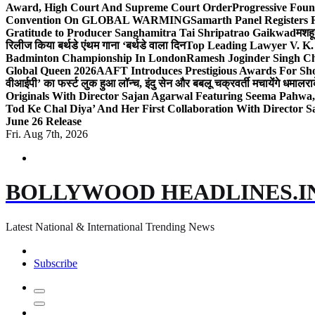
Award, High Court And Supreme Court Order
Progressive Foun
Convention On GLOBAL WARMING
Samarth Panel Registers 
Gratitude to Producer Sanghamitra Tai Shripatrao Gaikwad
मशहू
रिलीज किया बर्थडे एंथम गाना ‘बर्थडे वाला दिन
Top Leading Lawyer V. K.
Badminton Championship In London
Ramesh Joginder Singh Ch
Global Queen 2026
AAFT Introduces Prestigious Awards For Shor
वीआईपी’ का फर्स्ट लुक हुआ लॉन्च, इंदु सेन और बबलू चक्रवर्ती मचायेंगे धमाल
रा
Originals With Director Sajan Agarwal Featuring Seema Pahwa
Tod Ke Chal Diya’ And Her First Collaboration With Director 
June 26 Release
Fri. Aug 7th, 2026
BOLLYWOOD HEADLINES.I
Latest National & International Trending News
Subscribe