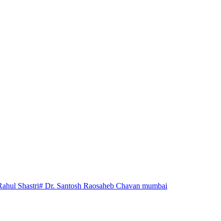
Rahul Shastri
# Dr. Santosh Raosaheb Chavan mumbai