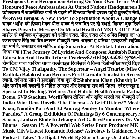
Prestigious Civic Recognitions
Retiring On Your Own Terms With
Honoured Peace Ambassadors At United Nations Headquarters 
कोलकाता में राजनीतिक पारी से पहले माँ विन्ध्यवासिनी दरबार पहुंचे कुलदीप मैती,
चैनल
West Bengal: A New Twist To Speculation About A Change 
यादव ‘अभि’ को फ़िल्म मेकर धीरू यादव ने जन्मदिन पर दी बधाई, लिम्का बुक रिकॉ
Shares Powerful Message On Mental Health At MSTV OTT Pla
मार्शल से म्यूज़िक प्रोड्यूसर बने संदीप रावत, नीलू रावत और अमित मिश्रा का 
स्टार समर सिंह का बिग ब्लास्ट भोजपुरी गाना ‘बदरवा ए धनिया’ एसएफसी म्यूज
का मार्ग है, चमत्कार का नहीं
Sandip Soparrkar At Bishkek Internationa
किया गया।
The Journey Of Lyricist And Composer Amitabh Ranja
Education And Health Reform Fearless
લંડનમાં શૂટ થયેલી ગુજરાત
रोमांटिक गाना ‘करिया धागा’ वर्ल्डवाइड रिकॉर्ड्स ने किया रिलीज
निलायश्री क्रि
To CM Vijay Thalapathy, The Superstar – Angel Tetarbe (Miss 
Radhika Balakrishnan Becomes First Carnatic Vocalist to Rece
त्यागी, दर्दनाक सीन ने झकझोर दिया पूरा सेट
Shabnam Khan (Khushi) Is T
और उम्मीद की कहानी है मोहित एम राय और ऐश्याना राय की फिल्म ‘स्वेटर’
खुशबू
Specialist In Healing, Wellness And Holistic Health
Amruta Fadnav
Dome, SVP Stadium, Worli
इशिका टोरिया और सृष्टि भारती का भोजपुरी ल
India: Wins Deus Unveils ‘The Cinema – A Brief History’” Most
Khan, Nandita Puri And RJ Anurag Pandey In Mumbai
“Where 
Paradox” A Group Exhibition Of Paintings By 6 Contemporary Ar
Saxena, Janhavi Bhide In Jehangir Art Gallery
Producers Dr. Vi
Bhains – Season 1”: A Powerful Web Series From Producer MK
Music City’s Latest Romantic Release
“Astrology Is Guidance, No
Podcast’ Takes The Digital World By Storm
‘Carry On Jatta’ Fam