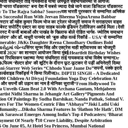
र्माती संघमित्रा ताई गायकवाड यांचा उत्स्फूर्त सहभाग
आस्था से आगाज:
गी
‘भारत पॉडकास्ट’ बना देश में सबसे ज्यादा देखे जाने वाला डिजिटल पॉडकास्ट
y To The Rajya Sabha? Sources
यश भारती पुरस्कार से सम्मानित अभिषेक
s Successful Run With Jeevan Bheema Yojna
Aruna Babbar
्मस्टार डॉ महेश कुमार फिल्म भोज का ट्रेलर भोजपुरी समाज ने सराहा
एयर वाइस
 बेस्ट सपोर्टिंग एक्टर का दादा साहब फाल्के इंडियन टेलीविज़न अवॉर्ड मिला।
देसी
स्ट में फर्जी बाबाओं और पाखंड के खिलाफ बोले रोहित भार्गव- ज्योतिष समाधान
– लंदन’ और डॉ. माधुरी पानमंद को ‘बुक ऑफ़ वर्ल्ड रिकॉर्ड – USA’ से सम्मानित
lnerable: J&Ks Daughter Reena Choudhary Outlines Bold
ારોહમાં લોન્ચ
सिंगर सुगम सिंह और एक्ट्रेस माही श्रीवास्तव का भोजपुरी
र अवार्ड 2026’ का शानदार आयोजन किया मुंबई:
Heartfelt Birthday Wishes
तथा रिपब्लिकन पक्षाच्या नेत्या संघमित्रा ताई गायकवाड यांचा विशेष सन्मान
Dr
UK
फिल्म ‘शेल्टर होम’ की शूटिंग के दौरान फूट-फूटकर रो पड़ीं अभिनेत्री दिव्या
ani-Starrer Web Series “Chhodo Yaar Jaane Do”
सपनों, पक्के इरादे
र्ल्डवाइड रिकॉर्ड्स ने किया रिलीज
Dr. DIPTII SINGH – A Dedicated
000 Children At Divyaj Foundation Yoga Day Celebration At
ास और सपनों की उड़ान का नाम है मोनिका सुराजी
“From Hollywood To
a Unveils Glam Beat 2.0 With Archana Gautam, Mehjabeen
rtist Nidhi Sharma in Jehangir Art Gallery
“Pigments And
ion Of Paintings By Sudha Barshikar, Nanda Pathak, Sohnal V.
sters For The Women-Centric Film “Abhaya”
“Jiski Lathi Uski
d Humanity…
Diksha Sharma Features In ‘Hathon Me Hath’, DM
k Saraswat Emerges Among India’s Top 4 Podcasters; ‘Bharat
yment Of Nearly ₹10 Crore Liability, Despite Arbitration
On June 05, At Hotel Sea Princess, Mumbai National