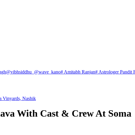
ngh
@vibhsiddhu_
@wave_kano
# Amitabh Ranjan
# Astrologer Pandit 
a Vinyards, Nashik
stava With Cast & Crew At Soma