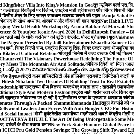
Kingfisher Villa Into King’s Mansion In Goa
सुर म्यूजिक वर्ल्ड प्रा.
’ वर्ल्डवाइड रिकॉर्ड्स पर रिलीज, एक्ट्रेस माही श्रीवास्तव और सिंगर शिवानी सि
ंग एवं वित्तीय क्षेत्र के लिए समग्र समाधान उपलब्ध कराने की पहल i
Anuja Sahai E
ी अभेदानंद के साथ अध्यात्म, आत्मबोध और जीवन की गहन यात्रा
Nat Habit LIVE 
ging Mental Health Workshop By Aruna Babbar At Marwah Stu
encer & Youtuber Iconic Award 2026 In Delhi
Rupesh Pandey – Bih
िल्म ‘छठी माई के धोके चरनिया’ की शूटिंग कंप्लीट, पोस्ट प्रोडक्शन शुरू
Vaishnav
he Pageant Presented By Joill Entertainments
Saartha Sameer Gor
 शर्मा, सिंगर शिल्पी राज, एक्ट्रेस प्रियांशु सिंह, सिंगर एक्टर राजा भोजपुरिया
ilateral Cultural Relations
भोजपुरी सिनेमा में जल्द दस्तक देगी नई फिल्म 
Chaturvedi The Visionary Powerhouse Redefining The Future Of
y Meets The Mountain Air And Solitude.
कौशिक द्विवेदी को मिला ‘आउ
 1 -ఎఫ్ వై 2027) వినియోగదారులకు మొత్తం రూ. 4,666 కోట్ల ప్రయోజనాలను చె
ফ ইন্স্যুরেন্স
कंट्री क्लब हॉस्पिटॅलिटी अँड हॉलिडेज प्रायव्हेट लिमिटेडने कंट्री क
 Hitesh Nihalani: Two Decades Of Building Trust In Real Estate
Dr
eadership
महाराष्ट्राच्या वीज वितरण व्यवस्थेवर वाढता ताण : तातडीने उपाययोज
itional Style And Modern Fashion
एक्ट्रेस माही श्रीवास्तव और सिंगर 
 की खूबसूरत लोकेशन्स पर हो रही है शूटिंग
फिल्म जगत के प्रख्यात अशफ़ाक खोपेकर क
onates Through A Packed Shanmukhananda Hall
राहुल देशपांडे की 
ollywood Leaders Join Forces With Anti-Hunger CEO For Histor
 Social Impact !
मोशी दुर्घटनेतील जखमींच्या मदतीसाठी धावले केंद्रीय मंत्र
TTATRYA BHUJLE The Art Of Being Unforgettable Some Men 
लीज, दर्शकों के बीच मचाया धमाल
New York State Honours Global Peace L
 ICICI Pru Gold Pension Savings: The Growing Shift Toward Lif