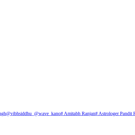
ngh
@vibhsiddhu_
@wave_kano
# Amitabh Ranjan
# Astrologer Pandit 