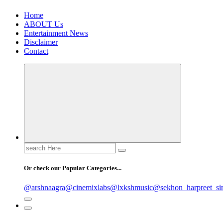
Home
ABOUT Us
Entertainment News
Disclaimer
Contact
Search
for:
Or check our Popular Categories...
@arshnaagra
@cinemixlabs
@lxkshmusic
@sekhon_harpreet_si