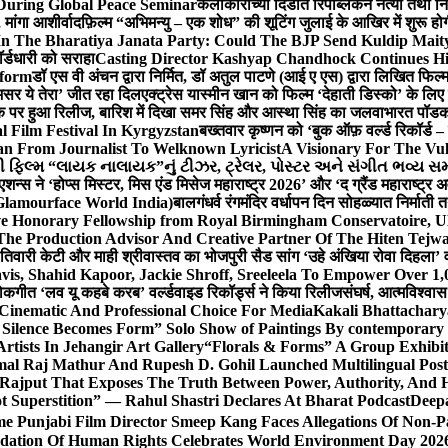
During Global Peace Seminar
कलाकारांच्या दिंडीत रिपब्लिकन नेत्या तथा नि
 मांगा आशीर्वाद
फ़िल्म “अभिमन्यु – एक शोध” की शूटिंग जुलाई के आखिर में शुरू हो
In The Bharatiya Janata Party: Could The BJP Send Kuldip Mait
र्डधारी को सराहा
Casting Director Kashyap Chandhock Continues Hi
tform
डॉ एस वी अंचन द्वारा निर्मित, डॉ अतुल पाटणे (आई ए एस) द्वारा लिखित फिल
‘असर ये तेरा’ जीत रहा दिल
एक्ट्रेस यास्मीन खान को फिल्म ‘देहाती डिस्को’ के लिए
िक पर हुआ रिलीज, बारिश में दिखा समर सिंह और आस्था सिंह का जलवा
भारत पॉडका
l Film Festival In Kyrgyzstan
बख्तवार कृष्णन को ‘बुक ऑफ़ वर्ल्ड रिकॉर्ड 
n From Journalist To Welknown Lyricist
A Visionary For The Vu
ી ફિલ્મ “લાયક નાલાયક”નું ટીઝર, ટ્રેલર, પોસ્ટર અને સંગીત ભવ્ય સમ
एशन्स ने ‘होप्स मिस्टर, मिस एंड मिसेज महाराष्ट्र 2026’ और ‘द ग्रैंड महाराष्ट्
Glamourface World India)
बालगंधर्व रंगमंदिर वर्धापन दिन सोहळ्यात निर्माती 
ive Honorary Fellowship from Royal Birmingham Conservatoire, 
he Production Advisor And Creative Partner Of The Hiten Tejw
 तिवारी केटी और माही श्रीवास्तव का भोजपुरी सैड सांग ‘उहे अंखिया रोवा दिहला’ व
is, Shahid Kapoor, Jackie Shroff, Sreeleela To Empower Over 1,
ोकगीत ‘लव यू कहबे करब’ वर्ल्डवाइड रिकॉर्ड्स ने किया रिलीज
संघर्ष, आत्मविश्व
 Cinematic And Professional Choice For Media
Kakali Bhattachary
Silence Becomes Form” Solo Show of Paintings By contemporary a
tists In Jehangir Art Gallery
“Florals & Forms” A Group Exhibit
mal Raj Mathur And Rupesh D. Gohil Launched Multilingual Po
 Rajput That Exposes The Truth Between Power, Authority, An
t Superstition” — Rahul Shastri Declares At Bharat Podcast
Deepa
e Punjabi Film Director Smeep Kang Faces Allegations Of Non-Pa
dation Of Human Rights Celebrates World Environment Day 2026 