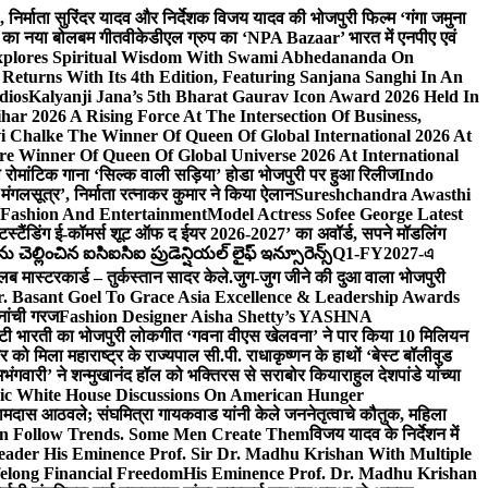
लि., निर्माता सुरिंदर यादव और निर्देशक विजय यादव की भोजपुरी फिल्म ‘गंगा जमुना
ंह का नया बोलबम गीत
वीकेडीएल ग्रुप का ‘NPA Bazaar’ भारत में एनपीए एवं
xplores Spiritual Wisdom With Swami Abhedananda On
Returns With Its 4th Edition, Featuring Sanjana Sanghi In An
dios
Kalyanji Jana’s 5th Bharat Gaurav Icon Award 2026 Held In
ar 2026 A Rising Force At The Intersection Of Business,
i Chalke The Winner Of Queen Of Global International 2026 At
e Winner Of Queen Of Global Universe 2026 At International
 का रोमांटिक गाना ‘सिल्क वाली सड़िया’ होडा भोजपुरी पर हुआ रिलीज
Indo
‘मंगलसूत्र’, निर्माता रत्नाकर कुमार ने किया ऐलान
Sureshchandra Awasthi
 Fashion And Entertainment
Model Actress Sofee George Latest
टस्टैंडिंग ई-कॉमर्स शूट ऑफ द ईयर 2026-2027’ का अवॉर्ड, सपने मॉडलिंग
ల్లించిన ఐసిఐసిఐ ప్రుడెన్షియల్ లైఫ్ ఇన్సూరెన్స్
Q1-FY2027-এ
्लब मास्टरकार्ड – तुर्कस्तान सादर केले.
जुग-जुग जीने की दुआ वाला भोजपुरी
. Basant Goel To Grace Asia Excellence & Leadership Awards
नांची गरज
Fashion Designer Aisha Shetty’s YASHNA
सृष्टी भारती का भोजपुरी लोकगीत ‘गवना वीएस खेलवना’ ने पार किया 10 मिलियन
ो मिला महाराष्ट्र के राज्यपाल सी.पी. राधाकृष्णन के हाथों ‘बेस्ट बॉलीवुड
‘अभंगवारी’ ने शन्मुखानंद हॉल को भक्तिरस से सराबोर किया
राहुल देशपांडे यांच्या
ic White House Discussions On American Hunger
ी रामदास आठवले; संघमित्रा गायकवाड यांनी केले जननेतृत्वाचे कौतुक, महिला
Follow Trends. Some Men Create Them
विजय यादव के निर्देशन में
eader His Eminence Prof. Sir Dr. Madhu Krishan With Multiple
elong Financial Freedom
His Eminence Prof. Dr. Madhu Krishan