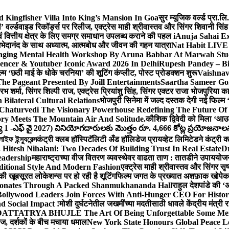
Kingfisher Villa Into King’s Mansion In Goa
सुर म्यूजिक वर्ल्ड प्रा.
’ वर्ल्डवाइड रिकॉर्ड्स पर रिलीज, एक्ट्रेस माही श्रीवास्तव और सिंगर शिवानी सि
ंग एवं वित्तीय क्षेत्र के लिए समग्र समाधान उपलब्ध कराने की पहल i
Anuja Sahai E
ी अभेदानंद के साथ अध्यात्म, आत्मबोध और जीवन की गहन यात्रा
Nat Habit LIVE 
ging Mental Health Workshop By Aruna Babbar At Marwah Stu
encer & Youtuber Iconic Award 2026 In Delhi
Rupesh Pandey – Bih
िल्म ‘छठी माई के धोके चरनिया’ की शूटिंग कंप्लीट, पोस्ट प्रोडक्शन शुरू
Vaishnav
he Pageant Presented By Joill Entertainments
Saartha Sameer Gor
 शर्मा, सिंगर शिल्पी राज, एक्ट्रेस प्रियांशु सिंह, सिंगर एक्टर राजा भोजपुरिया
ilateral Cultural Relations
भोजपुरी सिनेमा में जल्द दस्तक देगी नई फिल्म 
Chaturvedi The Visionary Powerhouse Redefining The Future Of
y Meets The Mountain Air And Solitude.
कौशिक द्विवेदी को मिला ‘आउ
 1 -ఎఫ్ వై 2027) వినియోగదారులకు మొత్తం రూ. 4,666 కోట్ల ప్రయోజనాలను చె
ফ ইন্স্যুরেন্স
कंट्री क्लब हॉस्पिटॅलिटी अँड हॉलिडेज प्रायव्हेट लिमिटेडने कंट्री क
 Hitesh Nihalani: Two Decades Of Building Trust In Real Estate
Dr
eadership
महाराष्ट्राच्या वीज वितरण व्यवस्थेवर वाढता ताण : तातडीने उपाययोज
itional Style And Modern Fashion
एक्ट्रेस माही श्रीवास्तव और सिंगर 
 की खूबसूरत लोकेशन्स पर हो रही है शूटिंग
फिल्म जगत के प्रख्यात अशफ़ाक खोपेकर क
onates Through A Packed Shanmukhananda Hall
राहुल देशपांडे की 
ollywood Leaders Join Forces With Anti-Hunger CEO For Histor
 Social Impact !
मोशी दुर्घटनेतील जखमींच्या मदतीसाठी धावले केंद्रीय मंत्र
TTATRYA BHUJLE The Art Of Being Unforgettable Some Men 
लीज, दर्शकों के बीच मचाया धमाल
New York State Honours Global Peace L