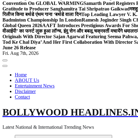
Convention On GLOBAL WARMING
Samarth Panel Registers 
Gratitude to Producer Sanghamitra Tai Shripatrao Gaikwad
मशहू
रिलीज किया बर्थडे एंथम गाना ‘बर्थडे वाला दिन
Top Leading Lawyer V. K.
Badminton Championship In London
Ramesh Joginder Singh Ch
Global Queen 2026
AAFT Introduces Prestigious Awards For Shor
वीआईपी’ का फर्स्ट लुक हुआ लॉन्च, इंदु सेन और बबलू चक्रवर्ती मचायेंगे धमाल
रा
Originals With Director Sajan Agarwal Featuring Seema Pahwa
Tod Ke Chal Diya’ And Her First Collaboration With Director 
June 26 Release
Fri. Aug 7th, 2026
Home
ABOUT Us
Entertainment News
Disclaimer
Contact
BOLLYWOOD HEADLINES.I
Latest National & International Trending News