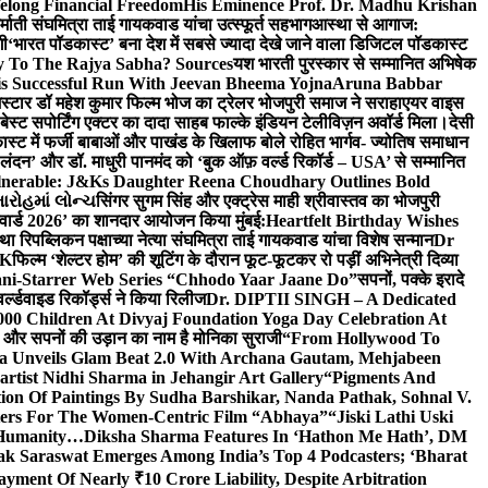
elong Financial Freedom
His Eminence Prof. Dr. Madhu Krishan
र्माती संघमित्रा ताई गायकवाड यांचा उत्स्फूर्त सहभाग
आस्था से आगाज:
गी
‘भारत पॉडकास्ट’ बना देश में सबसे ज्यादा देखे जाने वाला डिजिटल पॉडकास्ट
y To The Rajya Sabha? Sources
यश भारती पुरस्कार से सम्मानित अभिषेक
s Successful Run With Jeevan Bheema Yojna
Aruna Babbar
्मस्टार डॉ महेश कुमार फिल्म भोज का ट्रेलर भोजपुरी समाज ने सराहा
एयर वाइस
 बेस्ट सपोर्टिंग एक्टर का दादा साहब फाल्के इंडियन टेलीविज़न अवॉर्ड मिला।
देसी
स्ट में फर्जी बाबाओं और पाखंड के खिलाफ बोले रोहित भार्गव- ज्योतिष समाधान
– लंदन’ और डॉ. माधुरी पानमंद को ‘बुक ऑफ़ वर्ल्ड रिकॉर्ड – USA’ से सम्मानित
lnerable: J&Ks Daughter Reena Choudhary Outlines Bold
ારોહમાં લોન્ચ
सिंगर सुगम सिंह और एक्ट्रेस माही श्रीवास्तव का भोजपुरी
र अवार्ड 2026’ का शानदार आयोजन किया मुंबई:
Heartfelt Birthday Wishes
तथा रिपब्लिकन पक्षाच्या नेत्या संघमित्रा ताई गायकवाड यांचा विशेष सन्मान
Dr
UK
फिल्म ‘शेल्टर होम’ की शूटिंग के दौरान फूट-फूटकर रो पड़ीं अभिनेत्री दिव्या
ani-Starrer Web Series “Chhodo Yaar Jaane Do”
सपनों, पक्के इरादे
र्ल्डवाइड रिकॉर्ड्स ने किया रिलीज
Dr. DIPTII SINGH – A Dedicated
000 Children At Divyaj Foundation Yoga Day Celebration At
ास और सपनों की उड़ान का नाम है मोनिका सुराजी
“From Hollywood To
a Unveils Glam Beat 2.0 With Archana Gautam, Mehjabeen
rtist Nidhi Sharma in Jehangir Art Gallery
“Pigments And
ion Of Paintings By Sudha Barshikar, Nanda Pathak, Sohnal V.
sters For The Women-Centric Film “Abhaya”
“Jiski Lathi Uski
d Humanity…
Diksha Sharma Features In ‘Hathon Me Hath’, DM
k Saraswat Emerges Among India’s Top 4 Podcasters; ‘Bharat
yment Of Nearly ₹10 Crore Liability, Despite Arbitration