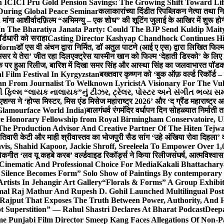
 ICICI Pru Gold Pension Savings: The Growing Shift Toward Lif
During Global Peace Seminar
कलाकारांच्या दिंडीत रिपब्लिकन नेत्या तथा नि
 मांगा आशीर्वाद
फ़िल्म “अभिमन्यु – एक शोध” की शूटिंग जुलाई के आखिर में शुरू हो
In The Bharatiya Janata Party: Could The BJP Send Kuldip Mait
र्डधारी को सराहा
Casting Director Kashyap Chandhock Continues Hi
tform
डॉ एस वी अंचन द्वारा निर्मित, डॉ अतुल पाटणे (आई ए एस) द्वारा लिखित फिल
‘असर ये तेरा’ जीत रहा दिल
एक्ट्रेस यास्मीन खान को फिल्म ‘देहाती डिस्को’ के लिए
िक पर हुआ रिलीज, बारिश में दिखा समर सिंह और आस्था सिंह का जलवा
भारत पॉडका
l Film Festival In Kyrgyzstan
बख्तवार कृष्णन को ‘बुक ऑफ़ वर्ल्ड रिकॉर्ड 
n From Journalist To Welknown Lyricist
A Visionary For The Vu
ી ફિલ્મ “લાયક નાલાયક”નું ટીઝર, ટ્રેલર, પોસ્ટર અને સંગીત ભવ્ય સમ
एशन्स ने ‘होप्स मिस्टर, मिस एंड मिसेज महाराष्ट्र 2026’ और ‘द ग्रैंड महाराष्ट्
Glamourface World India)
बालगंधर्व रंगमंदिर वर्धापन दिन सोहळ्यात निर्माती 
ive Honorary Fellowship from Royal Birmingham Conservatoire, 
he Production Advisor And Creative Partner Of The Hiten Tejw
 तिवारी केटी और माही श्रीवास्तव का भोजपुरी सैड सांग ‘उहे अंखिया रोवा दिहला’ व
is, Shahid Kapoor, Jackie Shroff, Sreeleela To Empower Over 1,
ोकगीत ‘लव यू कहबे करब’ वर्ल्डवाइड रिकॉर्ड्स ने किया रिलीज
संघर्ष, आत्मविश्व
 Cinematic And Professional Choice For Media
Kakali Bhattachary
Silence Becomes Form” Solo Show of Paintings By contemporary a
tists In Jehangir Art Gallery
“Florals & Forms” A Group Exhibit
mal Raj Mathur And Rupesh D. Gohil Launched Multilingual Po
 Rajput That Exposes The Truth Between Power, Authority, An
t Superstition” — Rahul Shastri Declares At Bharat Podcast
Deepa
e Punjabi Film Director Smeep Kang Faces Allegations Of Non-Pa