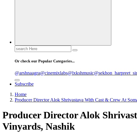
Search
for:
Or check our Popular Categories...
@arshnaagra
@cinemixlabs
@lxkshmusic
@sekhon_harpreet_si
Subscribe
Home
Producer Director Alok Shrivastava With Cast & Crew At Som
Producer Director Alok Shriva
Vinyards, Nashik