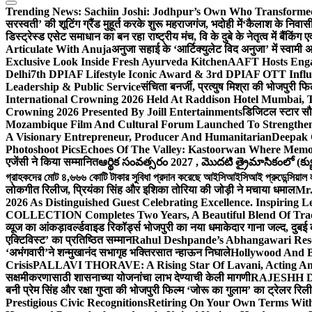
Trending News:
Sachiin Joshi: Jodhpur’s Own Who Transformed 
सरस्वती’ की शूटिंग ग्रैंड मुहूर्त करके शुरू महराजगंज, भदोही में
‘कैलाश के निवासी
डिस्ट्रेस्ड एसेट समाधान का बन रहा राष्ट्रीय मंच, वि के दुबे के नेतृत्व में बैंकि
Articulate With Anuja
अनुजा सहाई के ‘आर्टिक्युलेट विद अनुजा’ में स्वाम
Exclusive Look Inside Fresh Ayurveda Kitchen
AAFT Hosts Enga
Delhi
7th DPIAF Lifestyle Iconic Award & 3rd DPIAF OTT Influ
Leadership & Public Service
संचिता बनर्जी, प्रत्युष मिश्रा की भोजपुरी फ
International Crowning 2026 Held At Raddison Hotel Mumbai, T
Crowning 2026 Presented By Joill Entertainments
डिजिटल स्टार सौरभ
Mozambique Film And Cultural Forum Launched To Strengthen B
A Visionary Entrepreneur, Producer And Humanitarian
Deepak 
Photoshoot Pics
Echoes Of The Valley: Kastoorwan Where Memor
एजेंसी ने किया सम्मानित
ఆర్థిక సంవత్సరం 2027 , మొదటి త్రైమాసికంలో (క్యు
গ্রাহকদের মোট ৪,৬৬৬ কোটি টাকার সুবিধা প্রদান করেছে আইসিআইসিআই প্রুডেন্সিয়াল লাই
लोकगीत रिलीज, प्रियंका सिंह और इशिका तोरिया की जोड़ी ने मचाया धमाल
Mr.
2026 As Distinguished Guest Celebrating Excellence. Inspiring L
COLLECTION Completes Two Years, A Beautiful Blend Of Trad
व्यूज का आंकड़ा
वर्ल्डवाइड रिकॉर्ड्स भोजपुरी का नया धमाकेदार गाना जल्द, दुबई
एक्टिविस्ट’ का प्रतिष्ठित सम्मान
Rahul Deshpande’s Abhangawari Res
‘अभंगवारी’ने शन्मुखानंद सभागृह भक्तिरसात न्हाऊन निघाले
Hollywood And B
Crisis
PALLAVI THORAVE: A Rising Star Of Lavani, Acting And
सक्षमीकरणासाठी शासनाच्या योजनांचा लाभ देण्याची केली मागणी
RAJESHH DA
बनी प्रेम सिंह और रक्षा गुप्ता की भोजपुरी फिल्म ‘जोरू का गुलाम’ का ट्रेलर रि
Prestigious Civic Recognitions
Retiring On Your Own Terms With