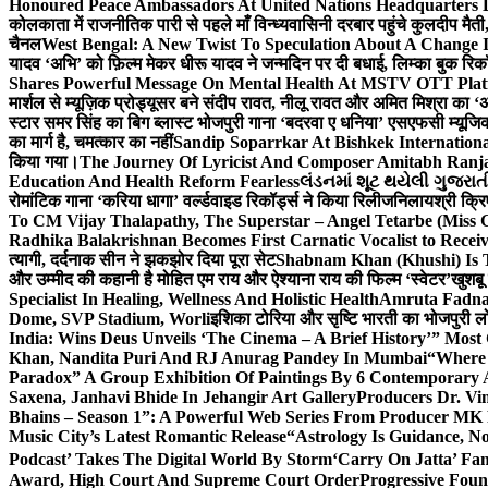
Honoured Peace Ambassadors At United Nations Headquarters 
कोलकाता में राजनीतिक पारी से पहले माँ विन्ध्यवासिनी दरबार पहुंचे कुलदीप मैती,
चैनल
West Bengal: A New Twist To Speculation About A Change 
यादव ‘अभि’ को फ़िल्म मेकर धीरू यादव ने जन्मदिन पर दी बधाई, लिम्का बुक रिकॉ
Shares Powerful Message On Mental Health At MSTV OTT Pla
मार्शल से म्यूज़िक प्रोड्यूसर बने संदीप रावत, नीलू रावत और अमित मिश्रा का 
स्टार समर सिंह का बिग ब्लास्ट भोजपुरी गाना ‘बदरवा ए धनिया’ एसएफसी म्यूज
का मार्ग है, चमत्कार का नहीं
Sandip Soparrkar At Bishkek Internationa
किया गया।
The Journey Of Lyricist And Composer Amitabh Ranja
Education And Health Reform Fearless
લંડનમાં શૂટ થયેલી ગુજરાત
रोमांटिक गाना ‘करिया धागा’ वर्ल्डवाइड रिकॉर्ड्स ने किया रिलीज
निलायश्री क्रि
To CM Vijay Thalapathy, The Superstar – Angel Tetarbe (Miss 
Radhika Balakrishnan Becomes First Carnatic Vocalist to Rece
त्यागी, दर्दनाक सीन ने झकझोर दिया पूरा सेट
Shabnam Khan (Khushi) Is T
और उम्मीद की कहानी है मोहित एम राय और ऐश्याना राय की फिल्म ‘स्वेटर’
खुशबू
Specialist In Healing, Wellness And Holistic Health
Amruta Fadnav
Dome, SVP Stadium, Worli
इशिका टोरिया और सृष्टि भारती का भोजपुरी ल
India: Wins Deus Unveils ‘The Cinema – A Brief History’” Most
Khan, Nandita Puri And RJ Anurag Pandey In Mumbai
“Where 
Paradox” A Group Exhibition Of Paintings By 6 Contemporary Ar
Saxena, Janhavi Bhide In Jehangir Art Gallery
Producers Dr. Vi
Bhains – Season 1”: A Powerful Web Series From Producer MK
Music City’s Latest Romantic Release
“Astrology Is Guidance, No
Podcast’ Takes The Digital World By Storm
‘Carry On Jatta’ Fam
Award, High Court And Supreme Court Order
Progressive Foun