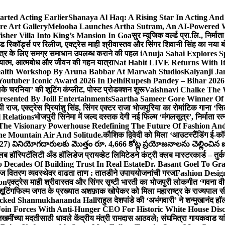
arted Acting Earlier
Shanaya Al Haq: A Rising Star In Acting An
e Art Gallery
Melooha Launches Artha Sutram, An AI-Powered Wea
sher Villa Into King’s Mansion In Goa
सुर म्यूजिक वर्ल्ड प्रा.लि., निर
इड रिकॉर्ड्स पर रिलीज, एक्ट्रेस माही श्रीवास्तव और सिंगर शिवानी सिंह का नया
ीय क्षेत्र के लिए समग्र समाधान उपलब्ध कराने की पहल i
Anuja Sahai Explores 
अध्यात्म, आत्मबोध और जीवन की गहन यात्रा
Nat Habit LIVE Returns With It
alth Workshop By Aruna Babbar At Marwah Studios
Kalyanji Ja
outuber Iconic Award 2026 In Delhi
Rupesh Pandey – Bihar 2026 
धोके चरनिया’ की शूटिंग कंप्लीट, पोस्ट प्रोडक्शन शुरू
Vaishnavi Chalke The W
esented By Joill Entertainments
Saartha Sameer Gore Winner Of 
पी राज, एक्ट्रेस प्रियांशु सिंह, सिंगर एक्टर राजा भोजपुरिया का रोमांटिक गाना 
 Relations
भोजपुरी सिनेमा में जल्द दस्तक देगी नई फिल्म ‘मंगलसूत्र’, निर्माता 
The Visionary Powerhouse Redefining The Future Of Fashion An
e Mountain Air And Solitude.
कौशिक द्विवेदी को मिला ‘आउटस्टैंडिंग ई-क
027) వినియోగదారులకు మొత్తం రూ. 4,666 కోట్ల ప్రయోజనాలను చెల్లించిన ఐసి
्लब हॉस्पिटॅलिटी अँड हॉलिडेज प्रायव्हेट लिमिटेडने कंट्री क्लब मास्टरकार्ड – तुर्
 Decades Of Building Trust In Real Estate
Dr. Basant Goel To Gra
 वीज वितरण व्यवस्थेवर वाढता ताण : तातडीने उपाययोजनांची गरज
Fashion Desi
on
एक्ट्रेस माही श्रीवास्तव और सिंगर सृष्टी भारती का भोजपुरी लोकगीत ‘गवना
ूटिंग
फिल्म जगत के प्रख्यात अशफ़ाक खोपेकर को मिला महाराष्ट्र के राज्यपाल सी.पी
acked Shanmukhananda Hall
राहुल देशपांडे की ‘अभंगवारी’ ने शन्मुखानंद 
oin Forces With Anti-Hunger CEO For Historic White House Disc
 जखमींच्या मदतीसाठी धावले केंद्रीय मंत्री रामदास आठवले; संघमित्रा गायकवाड य