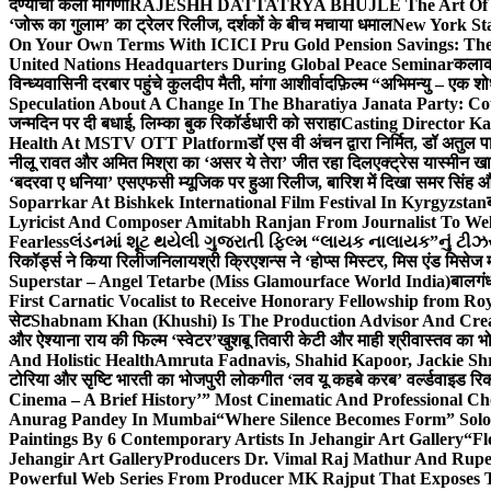
देण्याची केली मागणी
RAJESHH DATTATRYA BHUJLE The Art Of Bein
‘जोरू का गुलाम’ का ट्रेलर रिलीज, दर्शकों के बीच मचाया धमाल
New York Sta
On Your Own Terms With ICICI Pru Gold Pension Savings: The
United Nations Headquarters During Global Peace Seminar
कलाका
विन्ध्यवासिनी दरबार पहुंचे कुलदीप मैती, मांगा आशीर्वाद
फ़िल्म “अभिमन्यु – एक शो
Speculation About A Change In The Bharatiya Janata Party: C
जन्मदिन पर दी बधाई, लिम्का बुक रिकॉर्डधारी को सराहा
Casting Director K
Health At MSTV OTT Platform
डॉ एस वी अंचन द्वारा निर्मित, डॉ अतुल
नीलू रावत और अमित मिश्रा का ‘असर ये तेरा’ जीत रहा दिल
एक्ट्रेस यास्मीन ख
‘बदरवा ए धनिया’ एसएफसी म्यूजिक पर हुआ रिलीज, बारिश में दिखा समर सिंह
Soparrkar At Bishkek International Film Festival In Kyrgyzstan
Lyricist And Composer Amitabh Ranjan From Journalist To Wel
Fearless
લંડનમાં શૂટ થયેલી ગુજરાતી ફિલ્મ “લાયક નાલાયક”નું ટીઝર,
रिकॉर्ड्स ने किया रिलीज
निलायश्री क्रिएशन्स ने ‘होप्स मिस्टर, मिस एंड मिसेज 
Superstar – Angel Tetarbe (Miss Glamourface World India)
बालगंध
First Carnatic Vocalist to Receive Honorary Fellowship from R
सेट
Shabnam Khan (Khushi) Is The Production Advisor And Crea
और ऐश्याना राय की फिल्म ‘स्वेटर’
खुशबू तिवारी केटी और माही श्रीवास्तव का भो
And Holistic Health
Amruta Fadnavis, Shahid Kapoor, Jackie Shr
टोरिया और सृष्टि भारती का भोजपुरी लोकगीत ‘लव यू कहबे करब’ वर्ल्डवाइड रिक
Cinema – A Brief History’” Most Cinematic And Professional C
Anurag Pandey In Mumbai
“Where Silence Becomes Form” Solo 
Paintings By 6 Contemporary Artists In Jehangir Art Gallery
“Fl
Jehangir Art Gallery
Producers Dr. Vimal Raj Mathur And Rupe
Powerful Web Series From Producer MK Rajput That Exposes 