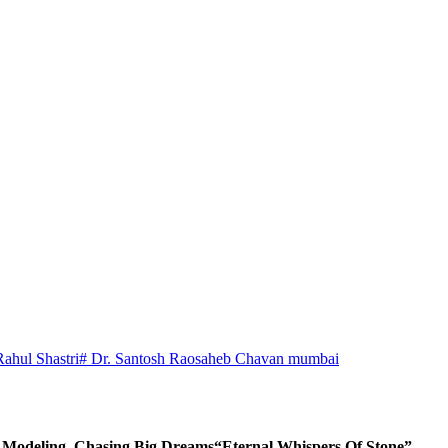
Rahul Shastri
# Dr. Santosh Raosaheb Chavan mumbai
d Modeling, Chasing Big Dreams
“Eternal Whispers Of Stone”