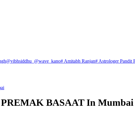
ngh
@vibhsiddhu_
@wave_kano
# Amitabh Ranjan
# Astrologer Pandit 
ai
lm – PREMAK BASAAT In Mumbai