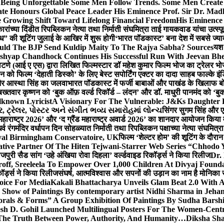
g Unforgettable Some Men Follow Trends. Some Men Creat
te Honours Global Peace Leader His Eminence Prof. Sir Dr. Madh
 Growing Shift Toward Lifelong Financial Freedom
His Eminence
रांच्या दिंडीत रिपब्लिकन नेत्या तथा निर्माती संघमित्रा ताई गायकवाड यांचा उत्स्फ
ध” की शूटिंग जुलाई के आखिर में शुरू होगी
‘भारत पॉडकास्ट’ बना देश में सबसे ज्
ould The BJP Send Kuldip Maity To The Rajya Sabha? Sources
यश 
ashyap Chandhock Continues His Successful Run With Jeevan Bh
 पाटणे (आई ए एस) द्वारा लिखित फिल्मस्टार डॉ महेश कुमार फिल्म भोज का ट्रेलर भ
ान को फिल्म ‘देहाती डिस्को’ के लिए बेस्ट सपोर्टिंग एक्टर का दादा साहब फाल्के 
 और आस्था सिंह का जलवा
भारत पॉडकास्ट में फर्जी बाबाओं और पाखंड के खिलाफ बोले
बख्तवार कृष्णन को ‘बुक ऑफ़ वर्ल्ड रिकॉर्ड – लंदन’ और डॉ. माधुरी पानमंद को ‘ब
known Lyricist
A Visionary For The Vulnerable: J&Ks Daughter
 ટ્રેલર, પોસ્ટર અને સંગીત ભવ્ય સમારોહમાં લોન્ચ
सिंगर सुगम सिंह और एक
महाराष्ट्र 2026’ और ‘द ग्रैंड महाराष्ट्र अवार्ड 2026’ का शानदार आयोजन किया म
र्व रंगमंदिर वर्धापन दिन सोहळ्यात निर्माती तथा रिपब्लिकन पक्षाच्या नेत्या संघमित
oyal Birmingham Conservatoire, UK
फिल्म ‘शेल्टर होम’ की शूटिंग के दौरान
tive Partner Of The Hiten Tejwani-Starrer Web Series “Chhodo 
जपुरी सैड सांग ‘उहे अंखिया रोवा दिहला’ वर्ल्डवाइड रिकॉर्ड्स ने किया रिलीज
Dr.
off, Sreeleela To Empower Over 1,000 Children At Divyaj Found
ॉर्ड्स ने किया रिलीज
संघर्ष, आत्मविश्वास और सपनों की उड़ान का नाम है मोनिका 
hoice For Media
Kakali Bhattacharya Unveils Glam Beat 2.0 With
Show of Paintings By contemporary artist Nidhi Sharma in Jehan
orals & Forms” A Group Exhibition Of Paintings By Sudha Barshi
sh D. Gohil Launched Multilingual Posters For The Women-Cent
The Truth Between Power, Authority, And Humanity…
Diksha Sha