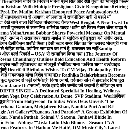
e Them
विजय यादव के निर्देशन में बनी प्रेम सिंह और रक्षा गुप्ता की भोजपुरी फिल्म
u Krishan With Multiple Prestigious Civic Recognitions
Retiring
 Prof. Dr. Madhu Krishan Honoured Peace Ambassadors At
ूर्त सहभाग
आस्था से आगाज: कोलकाता में राजनीतिक पारी से पहले माँ
यादा देखे जाने वाला डिजिटल पॉडकास्ट चैनल
West Bengal: A New Twist To
भारती पुरस्कार से सम्मानित अभिषेक यादव ‘अभि’ को फ़िल्म मेकर धीरू यादव ने
eema Yojna
Aruna Babbar Shares Powerful Message On Mental
ोजपुरी समाज ने सराहा
एयर वाइस मार्शल से म्यूज़िक प्रोड्यूसर बने संदीप रावत,
इंडियन टेलीविज़न अवॉर्ड मिला।
देसी स्टार समर सिंह का बिग ब्लास्ट भोजपुरी गाना
 रोहित भार्गव- ज्योतिष समाधान का मार्ग है, चमत्कार का नहीं
Sandip
ुक ऑफ़ वर्ल्ड रिकॉर्ड – USA’ से सम्मानित किया गया।
The Journey Of
 Reena Choudhary Outlines Bold Education And Health Reform
्ट्रेस माही श्रीवास्तव का भोजपुरी रोमांटिक गाना ‘करिया धागा’ वर्ल्डवाइड
ुंबई:
Heartfelt Birthday Wishes To CM Vijay Thalapathy, The
्रा ताई गायकवाड यांचा विशेष सन्मान
Dr Radhika Balakrishnan Becomes
 फूट-फूटकर रो पड़ीं अभिनेत्री दिव्या त्यागी, दर्दनाक सीन ने झकझोर दिया पूरा
Yaar Jaane Do”
सपनों, पक्के इरादे और उम्मीद की कहानी है मोहित एम राय
 DIPTII SINGH – A Dedicated Specialist In Healing, Wellness
ation Yoga Day Celebration At Dome, SVP Stadium, Worli
इशिका
सुराजी
“From Hollywood To India: Wins Deus Unveils ‘The
 Archana Gautam, Mehjabeen Khan, Nandita Puri And RJ
gir Art Gallery
“Pigments And Paradox” A Group Exhibition Of
kar, Nanda Pathak, Sohnal V. Saxena, Janhavi Bhide In
ric Film “Abhaya”
“Jiski Lathi Uski Bhains – Season 1”: A
rma Features In ‘Hathon Me Hath’, DM Music City’s Latest