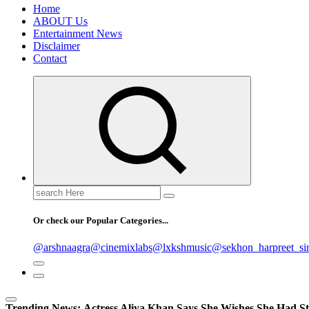
Home
ABOUT Us
Entertainment News
Disclaimer
Contact
Search
for:
Or check our Popular Categories...
@arshnaagra
@cinemixlabs
@lxkshmusic
@sekhon_harpreet_si
Trending News:
Actress Aliya Khan Says She Wishes She Had St