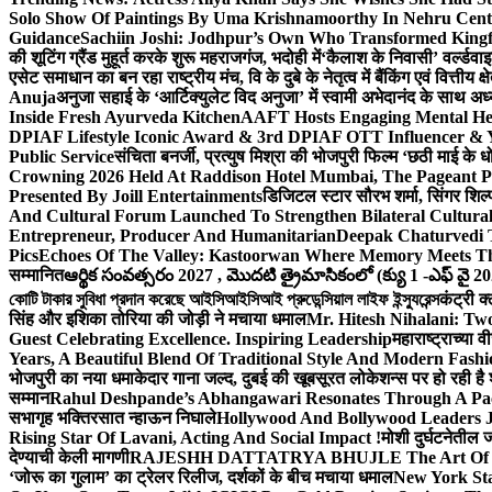
Solo Show Of Paintings By Uma Krishnamoorthy In Nehru Centr
Guidance
Sachiin Joshi: Jodhpur’s Own Who Transformed Kingfi
की शूटिंग ग्रैंड मुहूर्त करके शुरू महराजगंज, भदोही में
‘कैलाश के निवासी’ वर्ल्डवा
एसेट समाधान का बन रहा राष्ट्रीय मंच, वि के दुबे के नेतृत्व में बैंकिंग एवं वित्त
Anuja
अनुजा सहाई के ‘आर्टिक्युलेट विद अनुजा’ में स्वामी अभेदानंद के साथ 
Inside Fresh Ayurveda Kitchen
AAFT Hosts Engaging Mental He
DPIAF Lifestyle Iconic Award & 3rd DPIAF OTT Influencer & Y
Public Service
संचिता बनर्जी, प्रत्युष मिश्रा की भोजपुरी फिल्म ‘छठी माई के 
Crowning 2026 Held At Raddison Hotel Mumbai, The Pageant Pr
Presented By Joill Entertainments
डिजिटल स्टार सौरभ शर्मा, सिंगर शिल्
And Cultural Forum Launched To Strengthen Bilateral Cultural
Entrepreneur, Producer And Humanitarian
Deepak Chaturvedi 
Pics
Echoes Of The Valley: Kastoorwan Where Memory Meets Th
सम्मानित
ఆర్థిక సంవత్సరం 2027 , మొదటి త్రైమాసికంలో (క్యు 1 -ఎఫ్ వై 2
কোটি টাকার সুবিধা প্রদান করেছে আইসিআইসিআই প্রুডেন্সিয়াল লাইফ ইন্স্যুরেন্স
कंट्री क
सिंह और इशिका तोरिया की जोड़ी ने मचाया धमाल
Mr. Hitesh Nihalani: Two
Guest Celebrating Excellence. Inspiring Leadership
महाराष्ट्राच्या
Years, A Beautiful Blend Of Traditional Style And Modern Fashi
भोजपुरी का नया धमाकेदार गाना जल्द, दुबई की खूबसूरत लोकेशन्स पर हो रही है श
सम्मान
Rahul Deshpande’s Abhangawari Resonates Through A P
सभागृह भक्तिरसात न्हाऊन निघाले
Hollywood And Bollywood Leaders J
Rising Star Of Lavani, Acting And Social Impact !
मोशी दुर्घटनेतील
देण्याची केली मागणी
RAJESHH DATTATRYA BHUJLE The Art Of Bein
‘जोरू का गुलाम’ का ट्रेलर रिलीज, दर्शकों के बीच मचाया धमाल
New York Sta