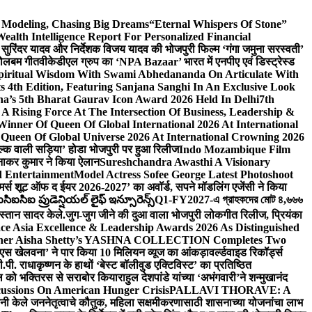
d Modeling, Chasing Big Dreams
“Eternal Whispers Of Stone”
lth Intelligence Report For Personalized Financial
्माता सुरिंदर यादव और निर्देशक विजय यादव की भोजपुरी फिल्म ‘गंगा जमुना सरस्वती’
 बोलबम गीत
वीकेडीएल ग्रुप का ‘NPA Bazaar’ भारत में एनपीए एवं डिस्ट्रेस्ड
Spiritual Wisdom With Swami Abhedananda On Articulate With
s 4th Edition, Featuring Sanjana Sanghi In An Exclusive Look
na’s 5th Bharat Gaurav Icon Award 2026 Held In Delhi
7th
A Rising Force At The Intersection Of Business, Leadership &
inner Of Queen Of Global International 2026 At International
Queen Of Global Universe 2026 At International Crowning 2026
‘सिल्क वाली सड़िया’ होडा भोजपुरी पर हुआ रिलीज
Indo Mozambique Film
रत्नाकर कुमार ने किया ऐलान
Sureshchandra Awasthi A Visionary
d Entertainment
Model Actress Sofee George Latest Photoshoot
ॉमर्स शूट ऑफ द ईयर 2026-2027’ का अवॉर्ड, सपने मॉडलिंग एजेंसी ने किया
ఐసిఐ ప్రుడెన్షియల్ లైఫ్ ఇన్సూరెన్స్
Q1-FY2027-এ গ্রাহকদের মোট ৪,৬৬৬
कस्तान सादर केले.
जुग-जुग जीने की दुआ वाला भोजपुरी लोकगीत रिलीज, प्रियंका
ce Asia Excellence & Leadership Awards 2026 As Distinguished
gner Aisha Shetty’s YASHNA COLLECTION Completes Two
 वीएस खेलवना’ ने पार किया 10 मिलियन व्यूज का आंकड़ा
वर्ल्डवाइड रिकॉर्ड्स
. राधाकृष्णन के हाथों ‘बेस्ट बॉलीवुड एक्टिविस्ट’ का प्रतिष्ठित
हॉल को भक्तिरस से सराबोर किया
राहुल देशपांडे यांच्या ‘अभंगवारी’ने शन्मुखानंद
ussions On American Hunger Crisis
PALLAVI THORAVE: A
ांनी केले जननेतृत्वाचे कौतुक, महिला सक्षमीकरणासाठी शासनाच्या योजनांचा लाभ