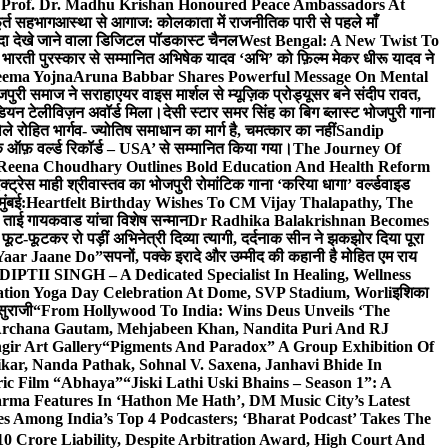
 Prof. Dr. Madhu Krishan Honoured Peace Ambassadors At
ूर्त सहभाग
आस्था से आगाज: कोलकाता में राजनीतिक पारी से पहले माँ
यादा देखे जाने वाला डिजिटल पॉडकास्ट चैनल
West Bengal: A New Twist To
भारती पुरस्कार से सम्मानित अभिषेक यादव ‘अभि’ को फ़िल्म मेकर धीरू यादव ने
eema Yojna
Aruna Babbar Shares Powerful Message On Mental
ोजपुरी समाज ने सराहा
एयर वाइस मार्शल से म्यूज़िक प्रोड्यूसर बने संदीप रावत,
इंडियन टेलीविज़न अवॉर्ड मिला।
देसी स्टार समर सिंह का बिग ब्लास्ट भोजपुरी गाना
 रोहित भार्गव- ज्योतिष समाधान का मार्ग है, चमत्कार का नहीं
Sandip
ुक ऑफ़ वर्ल्ड रिकॉर्ड – USA’ से सम्मानित किया गया।
The Journey Of
 Reena Choudhary Outlines Bold Education And Health Reform
्ट्रेस माही श्रीवास्तव का भोजपुरी रोमांटिक गाना ‘करिया धागा’ वर्ल्डवाइड
ुंबई:
Heartfelt Birthday Wishes To CM Vijay Thalapathy, The
्रा ताई गायकवाड यांचा विशेष सन्मान
Dr Radhika Balakrishnan Becomes
 फूट-फूटकर रो पड़ीं अभिनेत्री दिव्या त्यागी, दर्दनाक सीन ने झकझोर दिया पूरा
Yaar Jaane Do”
सपनों, पक्के इरादे और उम्मीद की कहानी है मोहित एम राय
 DIPTII SINGH – A Dedicated Specialist In Healing, Wellness
ation Yoga Day Celebration At Dome, SVP Stadium, Worli
इशिका
सुराजी
“From Hollywood To India: Wins Deus Unveils ‘The
 Archana Gautam, Mehjabeen Khan, Nandita Puri And RJ
gir Art Gallery
“Pigments And Paradox” A Group Exhibition Of
kar, Nanda Pathak, Sohnal V. Saxena, Janhavi Bhide In
ric Film “Abhaya”
“Jiski Lathi Uski Bhains – Season 1”: A
rma Features In ‘Hathon Me Hath’, DM Music City’s Latest
 Among India’s Top 4 Podcasters; ‘Bharat Podcast’ Takes The
0 Crore Liability, Despite Arbitration Award, High Court And