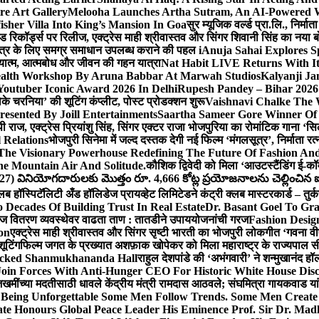
e Art Gallery
Melooha Launches Artha Sutram, An AI-Powered Wea
sher Villa Into King’s Mansion In Goa
सुर म्यूजिक वर्ल्ड प्रा.लि., निर
इड रिकॉर्ड्स पर रिलीज, एक्ट्रेस माही श्रीवास्तव और सिंगर शिवानी सिंह का नया
ीय क्षेत्र के लिए समग्र समाधान उपलब्ध कराने की पहल i
Anuja Sahai Explores 
अध्यात्म, आत्मबोध और जीवन की गहन यात्रा
Nat Habit LIVE Returns With It
alth Workshop By Aruna Babbar At Marwah Studios
Kalyanji Ja
outuber Iconic Award 2026 In Delhi
Rupesh Pandey – Bihar 2026 
धोके चरनिया’ की शूटिंग कंप्लीट, पोस्ट प्रोडक्शन शुरू
Vaishnavi Chalke The W
esented By Joill Entertainments
Saartha Sameer Gore Winner Of 
पी राज, एक्ट्रेस प्रियांशु सिंह, सिंगर एक्टर राजा भोजपुरिया का रोमांटिक गाना 
 Relations
भोजपुरी सिनेमा में जल्द दस्तक देगी नई फिल्म ‘मंगलसूत्र’, निर्माता 
The Visionary Powerhouse Redefining The Future Of Fashion An
e Mountain Air And Solitude.
कौशिक द्विवेदी को मिला ‘आउटस्टैंडिंग ई-क
027) వినియోగదారులకు మొత్తం రూ. 4,666 కోట్ల ప్రయోజనాలను చెల్లించిన ఐసి
्लब हॉस्पिटॅलिटी अँड हॉलिडेज प्रायव्हेट लिमिटेडने कंट्री क्लब मास्टरकार्ड – तुर्
 Decades Of Building Trust In Real Estate
Dr. Basant Goel To Gra
 वीज वितरण व्यवस्थेवर वाढता ताण : तातडीने उपाययोजनांची गरज
Fashion Desi
on
एक्ट्रेस माही श्रीवास्तव और सिंगर सृष्टी भारती का भोजपुरी लोकगीत ‘गवना
ूटिंग
फिल्म जगत के प्रख्यात अशफ़ाक खोपेकर को मिला महाराष्ट्र के राज्यपाल सी.पी
acked Shanmukhananda Hall
राहुल देशपांडे की ‘अभंगवारी’ ने शन्मुखानंद 
oin Forces With Anti-Hunger CEO For Historic White House Disc
 जखमींच्या मदतीसाठी धावले केंद्रीय मंत्री रामदास आठवले; संघमित्रा गायकवाड य
g Unforgettable Some Men Follow Trends. Some Men Creat
te Honours Global Peace Leader His Eminence Prof. Sir Dr. Madh