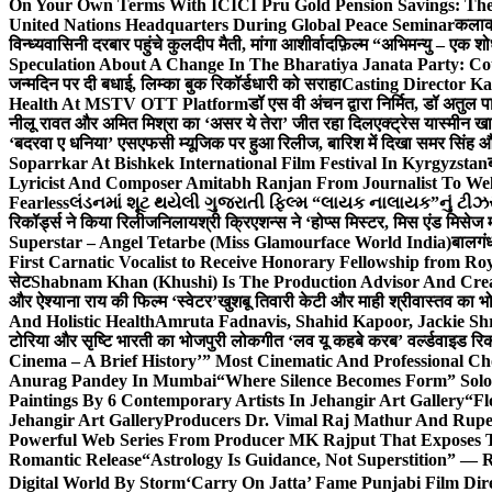
On Your Own Terms With ICICI Pru Gold Pension Savings: The
United Nations Headquarters During Global Peace Seminar
कलाका
विन्ध्यवासिनी दरबार पहुंचे कुलदीप मैती, मांगा आशीर्वाद
फ़िल्म “अभिमन्यु – एक शो
Speculation About A Change In The Bharatiya Janata Party: C
जन्मदिन पर दी बधाई, लिम्का बुक रिकॉर्डधारी को सराहा
Casting Director K
Health At MSTV OTT Platform
डॉ एस वी अंचन द्वारा निर्मित, डॉ अतुल
नीलू रावत और अमित मिश्रा का ‘असर ये तेरा’ जीत रहा दिल
एक्ट्रेस यास्मीन ख
‘बदरवा ए धनिया’ एसएफसी म्यूजिक पर हुआ रिलीज, बारिश में दिखा समर सिंह
Soparrkar At Bishkek International Film Festival In Kyrgyzstan
Lyricist And Composer Amitabh Ranjan From Journalist To Wel
Fearless
લંડનમાં શૂટ થયેલી ગુજરાતી ફિલ્મ “લાયક નાલાયક”નું ટીઝર,
रिकॉर्ड्स ने किया रिलीज
निलायश्री क्रिएशन्स ने ‘होप्स मिस्टर, मिस एंड मिसेज 
Superstar – Angel Tetarbe (Miss Glamourface World India)
बालगंध
First Carnatic Vocalist to Receive Honorary Fellowship from R
सेट
Shabnam Khan (Khushi) Is The Production Advisor And Crea
और ऐश्याना राय की फिल्म ‘स्वेटर’
खुशबू तिवारी केटी और माही श्रीवास्तव का भो
And Holistic Health
Amruta Fadnavis, Shahid Kapoor, Jackie Shr
टोरिया और सृष्टि भारती का भोजपुरी लोकगीत ‘लव यू कहबे करब’ वर्ल्डवाइड रिक
Cinema – A Brief History’” Most Cinematic And Professional C
Anurag Pandey In Mumbai
“Where Silence Becomes Form” Solo 
Paintings By 6 Contemporary Artists In Jehangir Art Gallery
“Fl
Jehangir Art Gallery
Producers Dr. Vimal Raj Mathur And Rupe
Powerful Web Series From Producer MK Rajput That Exposes 
Romantic Release
“Astrology Is Guidance, Not Superstition” — R
Digital World By Storm
‘Carry On Jatta’ Fame Punjabi Film Dir