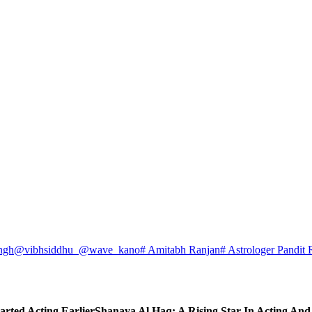
ngh
@vibhsiddhu_
@wave_kano
# Amitabh Ranjan
# Astrologer Pandit 
arted Acting Earlier
Shanaya Al Haq: A Rising Star In Acting An