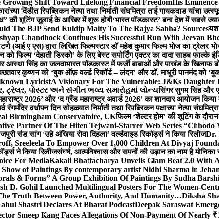
 Growing Shift Toward Lifelong Financial Freedom
His Eminence
रांच्या दिंडीत रिपब्लिकन नेत्या तथा निर्माती संघमित्रा ताई गायकवाड यांचा उत्स्फ
ध” की शूटिंग जुलाई के आखिर में शुरू होगी
‘भारत पॉडकास्ट’ बना देश में सबसे ज्
ould The BJP Send Kuldip Maity To The Rajya Sabha? Sources
यश 
ashyap Chandhock Continues His Successful Run With Jeevan Bh
 पाटणे (आई ए एस) द्वारा लिखित फिल्मस्टार डॉ महेश कुमार फिल्म भोज का ट्रेलर भ
ान को फिल्म ‘देहाती डिस्को’ के लिए बेस्ट सपोर्टिंग एक्टर का दादा साहब फाल्के 
 और आस्था सिंह का जलवा
भारत पॉडकास्ट में फर्जी बाबाओं और पाखंड के खिलाफ बोले
बख्तवार कृष्णन को ‘बुक ऑफ़ वर्ल्ड रिकॉर्ड – लंदन’ और डॉ. माधुरी पानमंद को ‘ब
known Lyricist
A Visionary For The Vulnerable: J&Ks Daughter
 ટ્રેલર, પોસ્ટર અને સંગીત ભવ્ય સમારોહમાં લોન્ચ
सिंगर सुगम सिंह और एक
महाराष्ट्र 2026’ और ‘द ग्रैंड महाराष्ट्र अवार्ड 2026’ का शानदार आयोजन किया म
र्व रंगमंदिर वर्धापन दिन सोहळ्यात निर्माती तथा रिपब्लिकन पक्षाच्या नेत्या संघमित
oyal Birmingham Conservatoire, UK
फिल्म ‘शेल्टर होम’ की शूटिंग के दौरान
tive Partner Of The Hiten Tejwani-Starrer Web Series “Chhodo 
जपुरी सैड सांग ‘उहे अंखिया रोवा दिहला’ वर्ल्डवाइड रिकॉर्ड्स ने किया रिलीज
Dr.
off, Sreeleela To Empower Over 1,000 Children At Divyaj Found
ॉर्ड्स ने किया रिलीज
संघर्ष, आत्मविश्वास और सपनों की उड़ान का नाम है मोनिका 
hoice For Media
Kakali Bhattacharya Unveils Glam Beat 2.0 With
Show of Paintings By contemporary artist Nidhi Sharma in Jehan
orals & Forms” A Group Exhibition Of Paintings By Sudha Barshi
sh D. Gohil Launched Multilingual Posters For The Women-Cent
The Truth Between Power, Authority, And Humanity…
Diksha Sha
ahul Shastri Declares At Bharat Podcast
Deepak Saraswat Emerges
ector Smeep Kang Faces Allegations Of Non-Payment Of Nearly ₹1