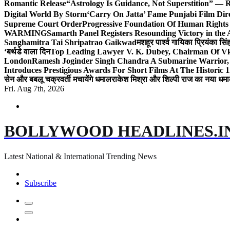
Romantic Release
“Astrology Is Guidance, Not Superstition” — R
Digital World By Storm
‘Carry On Jatta’ Fame Punjabi Film Dir
Supreme Court Order
Progressive Foundation Of Human Rights
WARMING
Samarth Panel Registers Resounding Victory in the
Sanghamitra Tai Shripatrao Gaikwad
मशहूर पार्श्व गायिका प्रियंका स
‘बर्थडे वाला दिन
Top Leading Lawyer V. K. Dubey, Chairman Of Vkd
London
Ramesh Joginder Singh Chandra A Submarine Warrior, 
Introduces Prestigious Awards For Short Films At The Historic 1
सेन और बबलू चक्रवर्ती मचायेंगे धमाल
राकेश मिश्रा और शिल्पी राज का नया धमा
Fri. Aug 7th, 2026
BOLLYWOOD HEADLINES.I
Latest National & International Trending News
Subscribe