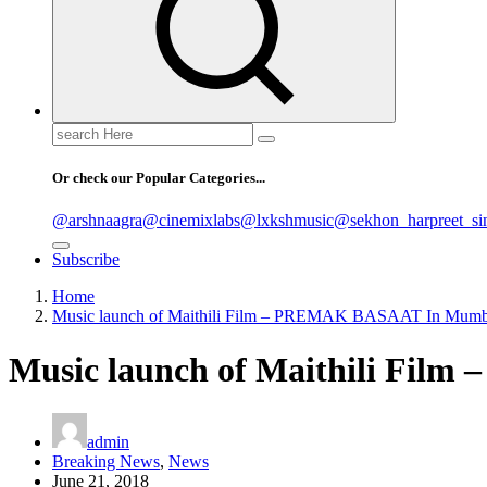
Search
for:
Or check our Popular Categories...
@arshnaagra
@cinemixlabs
@lxkshmusic
@sekhon_harpreet_si
Subscribe
Home
Music launch of Maithili Film – PREMAK BASAAT In Mumb
Music launch of Maithili Fi
admin
Breaking News
,
News
June 21, 2018