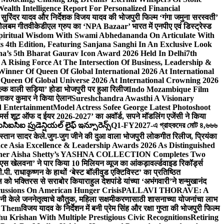
lth Intelligence Report For Personalized Financial
्माता सुरिंदर यादव और निर्देशक विजय यादव की भोजपुरी फिल्म ‘गंगा जमुना सरस्वती’
 बोलबम गीत
वीकेडीएल ग्रुप का ‘NPA Bazaar’ भारत में एनपीए एवं डिस्ट्रेस्ड
Spiritual Wisdom With Swami Abhedananda On Articulate With
s 4th Edition, Featuring Sanjana Sanghi In An Exclusive Look
na’s 5th Bharat Gaurav Icon Award 2026 Held In Delhi
7th
A Rising Force At The Intersection Of Business, Leadership &
inner Of Queen Of Global International 2026 At International
Queen Of Global Universe 2026 At International Crowning 2026
‘सिल्क वाली सड़िया’ होडा भोजपुरी पर हुआ रिलीज
Indo Mozambique Film
रत्नाकर कुमार ने किया ऐलान
Sureshchandra Awasthi A Visionary
d Entertainment
Model Actress Sofee George Latest Photoshoot
ॉमर्स शूट ऑफ द ईयर 2026-2027’ का अवॉर्ड, सपने मॉडलिंग एजेंसी ने किया
ఐసిఐ ప్రుడెన్షియల్ లైఫ్ ఇన్సూరెన్స్
Q1-FY2027-এ গ্রাহকদের মোট ৪,৬৬৬
कस्तान सादर केले.
जुग-जुग जीने की दुआ वाला भोजपुरी लोकगीत रिलीज, प्रियंका
ce Asia Excellence & Leadership Awards 2026 As Distinguished
gner Aisha Shetty’s YASHNA COLLECTION Completes Two
 वीएस खेलवना’ ने पार किया 10 मिलियन व्यूज का आंकड़ा
वर्ल्डवाइड रिकॉर्ड्स
. राधाकृष्णन के हाथों ‘बेस्ट बॉलीवुड एक्टिविस्ट’ का प्रतिष्ठित
हॉल को भक्तिरस से सराबोर किया
राहुल देशपांडे यांच्या ‘अभंगवारी’ने शन्मुखानंद
ussions On American Hunger Crisis
PALLAVI THORAVE: A
ांनी केले जननेतृत्वाचे कौतुक, महिला सक्षमीकरणासाठी शासनाच्या योजनांचा लाभ
e Them
विजय यादव के निर्देशन में बनी प्रेम सिंह और रक्षा गुप्ता की भोजपुरी फिल्म
u Krishan With Multiple Prestigious Civic Recognitions
Retiring