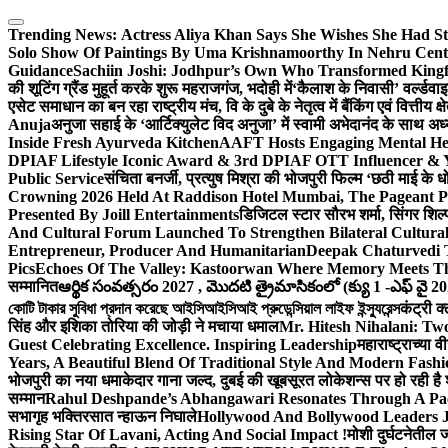
Skip
to
Trending News:
Actress Aliya Khan Says She Wishes She Had St
content
Solo Show Of Paintings By Uma Krishnamoorthy In Nehru Centr
Guidance
Sachiin Joshi: Jodhpur’s Own Who Transformed Kingfi
की शूटिंग ग्रैंड मुहूर्त करके शुरू महराजगंज, भदोही में
‘कैलाश के निवासी’ वर्ल्डवा
एसेट समाधान का बन रहा राष्ट्रीय मंच, वि के दुबे के नेतृत्व में बैंकिंग एवं वित्त
Anuja
अनुजा सहाई के ‘आर्टिक्युलेट विद अनुजा’ में स्वामी अभेदानंद के साथ 
Inside Fresh Ayurveda Kitchen
AAFT Hosts Engaging Mental He
DPIAF Lifestyle Iconic Award & 3rd DPIAF OTT Influencer & Y
Public Service
संचिता बनर्जी, प्रत्युष मिश्रा की भोजपुरी फिल्म ‘छठी माई के 
Crowning 2026 Held At Raddison Hotel Mumbai, The Pageant Pr
Presented By Joill Entertainments
डिजिटल स्टार सौरभ शर्मा, सिंगर शिल्
And Cultural Forum Launched To Strengthen Bilateral Cultural
Entrepreneur, Producer And Humanitarian
Deepak Chaturvedi 
Pics
Echoes Of The Valley: Kastoorwan Where Memory Meets Th
सम्मानित
ఆర్థిక సంవత్సరం 2027 , మొదటి త్రైమాసికంలో (క్యు 1 -ఎఫ్ వై 2
কোটি টাকার সুবিধা প্রদান করেছে আইসিআইসিআই প্রুডেন্সিয়াল লাইফ ইন্স্যুরেন্স
कंट्री क
सिंह और इशिका तोरिया की जोड़ी ने मचाया धमाल
Mr. Hitesh Nihalani: Two
Guest Celebrating Excellence. Inspiring Leadership
महाराष्ट्राच्या
Years, A Beautiful Blend Of Traditional Style And Modern Fashi
भोजपुरी का नया धमाकेदार गाना जल्द, दुबई की खूबसूरत लोकेशन्स पर हो रही है श
सम्मान
Rahul Deshpande’s Abhangawari Resonates Through A P
सभागृह भक्तिरसात न्हाऊन निघाले
Hollywood And Bollywood Leaders J
Rising Star Of Lavani, Acting And Social Impact !
मोशी दुर्घटनेतील