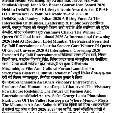
Mental Health Workshop By Aruna Babbar At Marwah
Studios
Kalyanji Jana’s 5th Bharat Gaurav Icon Award 2026
Held In Delhi
7th DPIAF Lifestyle Iconic Award & 3rd DPIAF
OTT Influencer & Youtuber Iconic Award 2026 In
Delhi
Rupesh Pandey – Bihar 2026 A Rising Force At The
Intersection Of Business, Leadership & Public Service
संचिता
बनर्जी, प्रत्युष मिश्रा की भोजपुरी फिल्म ‘छठी माई के धोके चरनिया’ की शूटिंग
कंप्लीट, पोस्ट प्रोडक्शन शुरू
Vaishnavi Chalke The Winner Of
Queen Of Global International 2026 At International Crowning
2026 Held At Raddison Hotel Mumbai, The Pageant Presented
By Joill Entertainments
Saartha Sameer Gore Winner Of Queen
Of Global Universe 2026 At International Crowning 2026
Presented By Joill Entertainments
डिजिटल स्टार सौरभ शर्मा, सिंगर
शिल्पी राज, एक्ट्रेस प्रियांशु सिंह, सिंगर एक्टर राजा भोजपुरिया का रोमांटिक
गाना ‘सिल्क वाली सड़िया’ होडा भोजपुरी पर हुआ रिलीज
Indo
Mozambique Film And Cultural Forum Launched To
Strengthen Bilateral Cultural Relations
भोजपुरी सिनेमा में जल्द दस्तक
देगी नई फिल्म ‘मंगलसूत्र’, निर्माता रत्नाकर कुमार ने किया
ऐलान
Sureshchandra Awasthi A Visionary Entrepreneur,
Producer And Humanitarian
Deepak Chaturvedi The Visionary
Powerhouse Redefining The Future Of Fashion And
Entertainment
Model Actress Sofee George Latest Photoshoot
Pics
Echoes Of The Valley: Kastoorwan Where Memory Meets
The Mountain Air And Solitude.
कौशिक द्विवेदी को मिला ‘आउटस्टैंडिंग
ई-कॉमर्स शूट ऑफ द ईयर 2026-2027’ का अवॉर्ड, सपने मॉडलिंग एजेंसी ने