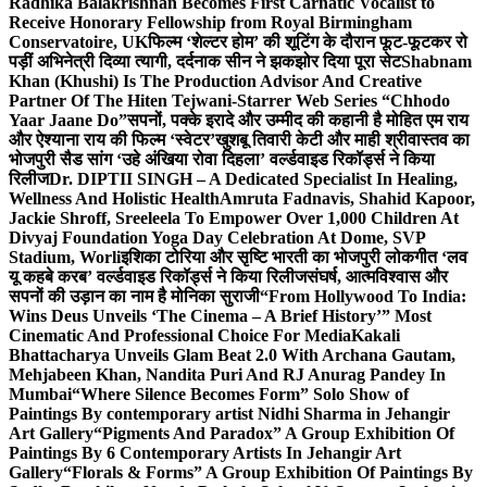
Radhika Balakrishnan Becomes First Carnatic Vocalist to
Receive Honorary Fellowship from Royal Birmingham
Conservatoire, UK
फिल्म ‘शेल्टर होम’ की शूटिंग के दौरान फूट-फूटकर रो
पड़ीं अभिनेत्री दिव्या त्यागी, दर्दनाक सीन ने झकझोर दिया पूरा सेट
Shabnam
Khan (Khushi) Is The Production Advisor And Creative
Partner Of The Hiten Tejwani-Starrer Web Series “Chhodo
Yaar Jaane Do”
सपनों, पक्के इरादे और उम्मीद की कहानी है मोहित एम राय
और ऐश्याना राय की फिल्म ‘स्वेटर’
खुशबू तिवारी केटी और माही श्रीवास्तव का
भोजपुरी सैड सांग ‘उहे अंखिया रोवा दिहला’ वर्ल्डवाइड रिकॉर्ड्स ने किया
रिलीज
Dr. DIPTII SINGH – A Dedicated Specialist In Healing,
Wellness And Holistic Health
Amruta Fadnavis, Shahid Kapoor,
Jackie Shroff, Sreeleela To Empower Over 1,000 Children At
Divyaj Foundation Yoga Day Celebration At Dome, SVP
Stadium, Worli
इशिका टोरिया और सृष्टि भारती का भोजपुरी लोकगीत ‘लव
यू कहबे करब’ वर्ल्डवाइड रिकॉर्ड्स ने किया रिलीज
संघर्ष, आत्मविश्वास और
सपनों की उड़ान का नाम है मोनिका सुराजी
“From Hollywood To India:
Wins Deus Unveils ‘The Cinema – A Brief History’” Most
Cinematic And Professional Choice For Media
Kakali
Bhattacharya Unveils Glam Beat 2.0 With Archana Gautam,
Mehjabeen Khan, Nandita Puri And RJ Anurag Pandey In
Mumbai
“Where Silence Becomes Form” Solo Show of
Paintings By contemporary artist Nidhi Sharma in Jehangir
Art Gallery
“Pigments And Paradox” A Group Exhibition Of
Paintings By 6 Contemporary Artists In Jehangir Art
Gallery
“Florals & Forms” A Group Exhibition Of Paintings By