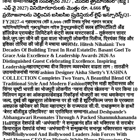
किया सम्मानित
ఆర్థిక సంవత్సరం 2027 , మొదటి త్రైమాసికంలో (క్యు 1
-ఎఫ్ వై 2027) వినియోగదారులకు మొత్తం రూ. 4,666 కోట్ల
ప్రయోజనాలను చెల్లించిన ఐసిఐసిఐ ప్రుడెన్షియల్ లైఫ్ ఇన్సూరెన్స్
Q1-
FY2027-এ গ্রাহকদের মোট ৪,৬৬৬ কোটি টাকার সুবিধা প্রদান করেছে
আইসিআইসিআই প্রুডেন্সিয়াল লাইফ ইন্স্যুরেন্স
कंट्री क्लब हॉस्पिटॅलिटी अँड
हॉलिडेज प्रायव्हेट लिमिटेडने कंट्री क्लब मास्टरकार्ड – तुर्कस्तान सादर
केले.
जुग-जुग जीने की दुआ वाला भोजपुरी लोकगीत रिलीज, प्रियंका सिंह और
इशिका तोरिया की जोड़ी ने मचाया धमाल
Mr. Hitesh Nihalani: Two
Decades Of Building Trust In Real Estate
Dr. Basant Goel To
Grace Asia Excellence & Leadership Awards 2026 As
Distinguished Guest Celebrating Excellence. Inspiring
Leadership
महाराष्ट्राच्या वीज वितरण व्यवस्थेवर वाढता ताण : तातडीने
उपाययोजनांची गरज
Fashion Designer Aisha Shetty’s YASHNA
COLLECTION Completes Two Years, A Beautiful Blend Of
Traditional Style And Modern Fashion
एक्ट्रेस माही श्रीवास्तव और
सिंगर सृष्टी भारती का भोजपुरी लोकगीत ‘गवना वीएस खेलवना’ ने पार किया 10
मिलियन व्यूज का आंकड़ा
वर्ल्डवाइड रिकॉर्ड्स भोजपुरी का नया धमाकेदार गाना
जल्द, दुबई की खूबसूरत लोकेशन्स पर हो रही है शूटिंग
फिल्म जगत के प्रख्यात
अशफ़ाक खोपेकर को मिला महाराष्ट्र के राज्यपाल सी.पी. राधाकृष्णन के हाथों
‘बेस्ट बॉलीवुड एक्टिविस्ट’ का प्रतिष्ठित सम्मान
Rahul Deshpande’s
Abhangawari Resonates Through A Packed Shanmukhananda
Hall
राहुल देशपांडे की ‘अभंगवारी’ ने शन्मुखानंद हॉल को भक्तिरस से सराबोर
किया
राहुल देशपांडे यांच्या ‘अभंगवारी’ने शन्मुखानंद सभागृह भक्तिरसात न्हाऊन
निघाले
Hollywood And Bollywood Leaders Join Forces With
Anti-Hunger CEO For Historic White House Discussions On