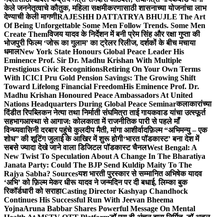
केले जननेतृत्वाचे कौतुक, महिला सक्षमीकरणासाठी शासनाच्या योजनांचा लाभ
देण्याची केली मागणी
RAJESHH DATTATRYA BHUJLE The Art
Of Being Unforgettable Some Men Follow Trends. Some Men
Create Them
विजय यादव के निर्देशन में बनी प्रेम सिंह और रक्षा गुप्ता की
भोजपुरी फिल्म ‘जोरू का गुलाम’ का ट्रेलर रिलीज, दर्शकों के बीच मचाया
धमाल
New York State Honours Global Peace Leader His
Eminence Prof. Sir Dr. Madhu Krishan With Multiple
Prestigious Civic Recognitions
Retiring On Your Own Terms
With ICICI Pru Gold Pension Savings: The Growing Shift
Toward Lifelong Financial Freedom
His Eminence Prof. Dr.
Madhu Krishan Honoured Peace Ambassadors At United
Nations Headquarters During Global Peace Seminar
कलाकारांच्या
दिंडीत रिपब्लिकन नेत्या तथा निर्माती संघमित्रा ताई गायकवाड यांचा उत्स्फूर्त
सहभाग
आस्था से आगाज: कोलकाता में राजनीतिक पारी से पहले माँ
विन्ध्यवासिनी दरबार पहुंचे कुलदीप मैती, मांगा आशीर्वाद
फ़िल्म “अभिमन्यु – एक
शोध” की शूटिंग जुलाई के आखिर में शुरू होगी
‘भारत पॉडकास्ट’ बना देश में
सबसे ज्यादा देखे जाने वाला डिजिटल पॉडकास्ट चैनल
West Bengal: A
New Twist To Speculation About A Change In The Bharatiya
Janata Party: Could The BJP Send Kuldip Maity To The
Rajya Sabha? Sources
यश भारती पुरस्कार से सम्मानित अभिषेक यादव
‘अभि’ को फ़िल्म मेकर धीरू यादव ने जन्मदिन पर दी बधाई, लिम्का बुक
रिकॉर्डधारी को सराहा
Casting Director Kashyap Chandhock
Continues His Successful Run With Jeevan Bheema
Yojna
Aruna Babbar Shares Powerful Message On Mental