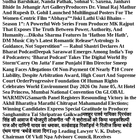
Sudha Barshikar, Nanda Pathak, Sohnal V. Saxena, Janhavi
Bhide In Jehangir Art Gallery
Producers Dr. Vimal Raj Mathur
And Rupesh D. Gohil Launched Multilingual Posters For The
Women-Centric Film “Abhaya”
“Jiski Lathi Uski Bhains –
Season 1”: A Powerful Web Series From Producer MK Rajput
That Exposes The Truth Between Power, Authority, And
Humanity…
Diksha Sharma Features In ‘Hathon Me Hath’,
DM Music City’s Latest Romantic Release
“Astrology Is
Guidance, Not Superstition” — Rahul Shastri Declares At
Bharat Podcast
Deepak Saraswat Emerges Among India’s Top
4 Podcasters; ‘Bharat Podcast’ Takes The Digital World By
Storm
‘Carry On Jatta’ Fame Punjabi Film Director Smeep
Kang Faces Allegations Of Non-Payment Of Nearly ₹10 Crore
Liability, Despite Arbitration Award, High Court And Supreme
Court Order
Progressive Foundation Of Human Rights
Celebrates World Environment Day 2026 On June 05, At Hotel
Sea Princess, Mumbai National Convention On GLOBAL
WARMING
Samarth Panel Registers Resounding Victory in the
Akhil Bharatiya Marathi Chitrapat Mahamandal Elections;
Winning Candidates Express Special Gratitude to Producer
Sanghamitra Tai Shripatrao Gaikwad
मशहूर पार्श्व गायिका प्रियंका
सिंह की आवाज में भोजपुरी लोकगीत ‘माँ’ ने श्रोताओं को किया भावुक
शिल्पी
राज और दामिनी यादव का धमाका, वर्ल्डवाइड रिकॉर्ड्स ने रिलीज किया बर्थडे
एंथम गाना ‘बर्थडे वाला दिन
Top Leading Lawyer V. K. Dubey,
Chairman Of Vkdl Npa Advisory Council, Receives