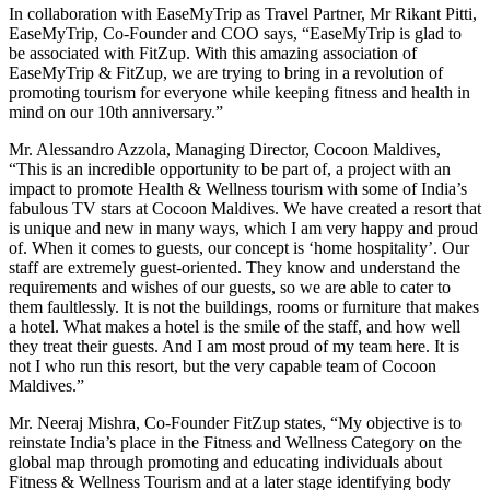
In collaboration with EaseMyTrip as Travel Partner, Mr Rikant Pitti,
EaseMyTrip, Co-Founder and COO says, “EaseMyTrip is glad to
be associated with FitZup. With this amazing association of
EaseMyTrip & FitZup, we are trying to bring in a revolution of
promoting tourism for everyone while keeping fitness and health in
mind on our 10th anniversary.”
Mr. Alessandro Azzola, Managing Director, Cocoon Maldives,
“This is an incredible opportunity to be part of, a project with an
impact to promote Health & Wellness tourism with some of India’s
fabulous TV stars at Cocoon Maldives. We have created a resort that
is unique and new in many ways, which I am very happy and proud
of. When it comes to guests, our concept is ‘home hospitality’. Our
staff are extremely guest-oriented. They know and understand the
requirements and wishes of our guests, so we are able to cater to
them faultlessly. It is not the buildings, rooms or furniture that makes
a hotel. What makes a hotel is the smile of the staff, and how well
they treat their guests. And I am most proud of my team here. It is
not I who run this resort, but the very capable team of Cocoon
Maldives.”
Mr. Neeraj Mishra, Co-Founder FitZup states, “My objective is to
reinstate India’s place in the Fitness and Wellness Category on the
global map through promoting and educating individuals about
Fitness & Wellness Tourism and at a later stage identifying body