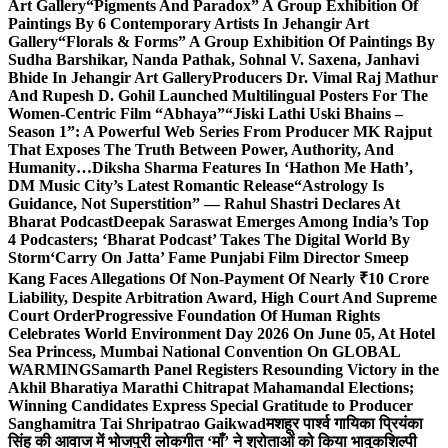
Art Gallery
“Pigments And Paradox” A Group Exhibition Of
Paintings By 6 Contemporary Artists In Jehangir Art
Gallery
“Florals & Forms” A Group Exhibition Of Paintings By
Sudha Barshikar, Nanda Pathak, Sohnal V. Saxena, Janhavi
Bhide In Jehangir Art Gallery
Producers Dr. Vimal Raj Mathur
And Rupesh D. Gohil Launched Multilingual Posters For The
Women-Centric Film “Abhaya”
“Jiski Lathi Uski Bhains –
Season 1”: A Powerful Web Series From Producer MK Rajput
That Exposes The Truth Between Power, Authority, And
Humanity…
Diksha Sharma Features In ‘Hathon Me Hath’,
DM Music City’s Latest Romantic Release
“Astrology Is
Guidance, Not Superstition” — Rahul Shastri Declares At
Bharat Podcast
Deepak Saraswat Emerges Among India’s Top
4 Podcasters; ‘Bharat Podcast’ Takes The Digital World By
Storm
‘Carry On Jatta’ Fame Punjabi Film Director Smeep
Kang Faces Allegations Of Non-Payment Of Nearly ₹10 Crore
Liability, Despite Arbitration Award, High Court And Supreme
Court Order
Progressive Foundation Of Human Rights
Celebrates World Environment Day 2026 On June 05, At Hotel
Sea Princess, Mumbai National Convention On GLOBAL
WARMING
Samarth Panel Registers Resounding Victory in the
Akhil Bharatiya Marathi Chitrapat Mahamandal Elections;
Winning Candidates Express Special Gratitude to Producer
Sanghamitra Tai Shripatrao Gaikwad
मशहूर पार्श्व गायिका प्रियंका
सिंह की आवाज में भोजपुरी लोकगीत ‘माँ’ ने श्रोताओं को किया भावुक
शिल्पी