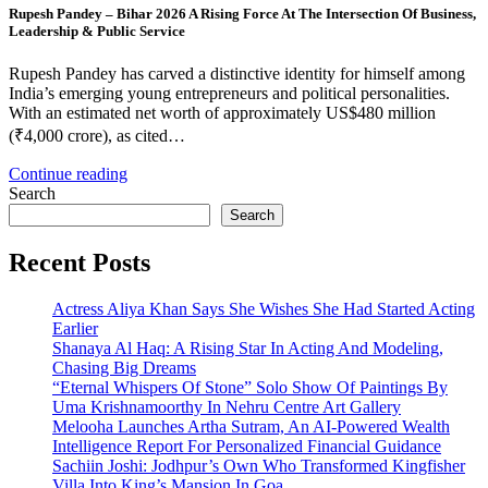
Rupesh Pandey – Bihar 2026 A Rising Force At The Intersection Of Business,
Leadership & Public Service
Rupesh Pandey has carved a distinctive identity for himself among
India’s emerging young entrepreneurs and political personalities.
With an estimated net worth of approximately US$480 million
(₹4,000 crore), as cited…
Continue reading
Search
Search
Recent Posts
Actress Aliya Khan Says She Wishes She Had Started Acting
Earlier
Shanaya Al Haq: A Rising Star In Acting And Modeling,
Chasing Big Dreams
“Eternal Whispers Of Stone” Solo Show Of Paintings By
Uma Krishnamoorthy In Nehru Centre Art Gallery
Melooha Launches Artha Sutram, An AI-Powered Wealth
Intelligence Report For Personalized Financial Guidance
Sachiin Joshi: Jodhpur’s Own Who Transformed Kingfisher
Villa Into King’s Mansion In Goa