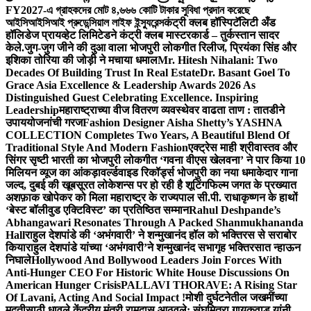
FY2027-এ গ্রাহকদের মোট ৪,৬৬৬ কোটি টাকার সুবিধা প্রদান করেছে
আইসিআইসিআই প্রুডেন্সিয়াল লাইফ ইন্স্যুরেন্স
कंट्री क्लब हॉस्पिटॅलिटी अँड
हॉलिडेज प्रायव्हेट लिमिटेडने कंट्री क्लब मास्टरकार्ड – तुर्कस्तान सादर
केले.
जुग-जुग जीने की दुआ वाला भोजपुरी लोकगीत रिलीज, प्रियंका सिंह और
इशिका तोरिया की जोड़ी ने मचाया धमाल
Mr. Hitesh Nihalani: Two
Decades Of Building Trust In Real Estate
Dr. Basant Goel To
Grace Asia Excellence & Leadership Awards 2026 As
Distinguished Guest Celebrating Excellence. Inspiring
Leadership
महाराष्ट्राच्या वीज वितरण व्यवस्थेवर वाढता ताण : तातडीने
उपाययोजनांची गरज
Fashion Designer Aisha Shetty’s YASHNA
COLLECTION Completes Two Years, A Beautiful Blend Of
Traditional Style And Modern Fashion
एक्ट्रेस माही श्रीवास्तव और
सिंगर सृष्टी भारती का भोजपुरी लोकगीत ‘गवना वीएस खेलवना’ ने पार किया 10
मिलियन व्यूज का आंकड़ा
वर्ल्डवाइड रिकॉर्ड्स भोजपुरी का नया धमाकेदार गाना
जल्द, दुबई की खूबसूरत लोकेशन्स पर हो रही है शूटिंग
फिल्म जगत के प्रख्यात
अशफ़ाक खोपेकर को मिला महाराष्ट्र के राज्यपाल सी.पी. राधाकृष्णन के हाथों
‘बेस्ट बॉलीवुड एक्टिविस्ट’ का प्रतिष्ठित सम्मान
Rahul Deshpande’s
Abhangawari Resonates Through A Packed Shanmukhananda
Hall
राहुल देशपांडे की ‘अभंगवारी’ ने शन्मुखानंद हॉल को भक्तिरस से सराबोर
किया
राहुल देशपांडे यांच्या ‘अभंगवारी’ने शन्मुखानंद सभागृह भक्तिरसात न्हाऊन
निघाले
Hollywood And Bollywood Leaders Join Forces With
Anti-Hunger CEO For Historic White House Discussions On
American Hunger Crisis
PALLAVI THORAVE: A Rising Star
Of Lavani, Acting And Social Impact !
मोशी दुर्घटनेतील जखमींच्या
मदतीसाठी धावले केंद्रीय मंत्री रामदास आठवले; संघमित्रा गायकवाड यांनी