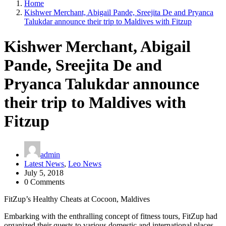
Home
Kishwer Merchant, Abigail Pande, Sreejita De and Pryanca
Talukdar announce their trip to Maldives with Fitzup
Kishwer Merchant, Abigail
Pande, Sreejita De and
Pryanca Talukdar announce
their trip to Maldives with
Fitzup
admin
Latest News
,
Leo News
July 5, 2018
0 Comments
FitZup’s Healthy Cheats at Cocoon, Maldives
Embarking with the enthralling concept of fitness tours, FitZup had
organized their quests to various domestic and international places