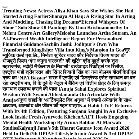
Skip
to
Trending News:
Actress Aliya Khan Says She Wishes She Had
content
Started Acting Earlier
Shanaya Al Haq: A Rising Star In Acting
And Modeling, Chasing Big Dreams
“Eternal Whispers Of
Stone” Solo Show Of Paintings By Uma Krishnamoorthy In
Nehru Centre Art Gallery
Melooha Launches Artha Sutram, An
AI-Powered Wealth Intelligence Report For Personalized
Financial Guidance
Sachiin Joshi: Jodhpur’s Own Who
Transformed Kingfisher Villa Into King’s Mansion In Goa
सुर
म्यूजिक वर्ल्ड प्रा.लि., निर्माता सुरिंदर यादव और निर्देशक विजय यादव की
भोजपुरी फिल्म ‘गंगा जमुना सरस्वती’ की शूटिंग ग्रैंड मुहूर्त करके शुरू
महराजगंज, भदोही में
‘कैलाश के निवासी’ वर्ल्डवाइड रिकॉर्ड्स पर रिलीज,
एक्ट्रेस माही श्रीवास्तव और सिंगर शिवानी सिंह का नया बोलबम गीत
वीकेडीएल
ग्रुप का ‘NPA Bazaar’ भारत में एनपीए एवं डिस्ट्रेस्ड एसेट समाधान का बन
रहा राष्ट्रीय मंच, वि के दुबे के नेतृत्व में बैंकिंग एवं वित्तीय क्षेत्र के लिए समग्र
समाधान उपलब्ध कराने की पहल i
Anuja Sahai Explores Spiritual
Wisdom With Swami Abhedananda On Articulate With
Anuja
अनुजा सहाई के ‘आर्टिक्युलेट विद अनुजा’ में स्वामी अभेदानंद के साथ
अध्यात्म, आत्मबोध और जीवन की गहन यात्रा
Nat Habit LIVE Returns
With Its 4th Edition, Featuring Sanjana Sanghi In An Exclusive
Look Inside Fresh Ayurveda Kitchen
AAFT Hosts Engaging
Mental Health Workshop By Aruna Babbar At Marwah
Studios
Kalyanji Jana’s 5th Bharat Gaurav Icon Award 2026
Held In Delhi
7th DPIAF Lifestyle Iconic Award & 3rd DPIAF