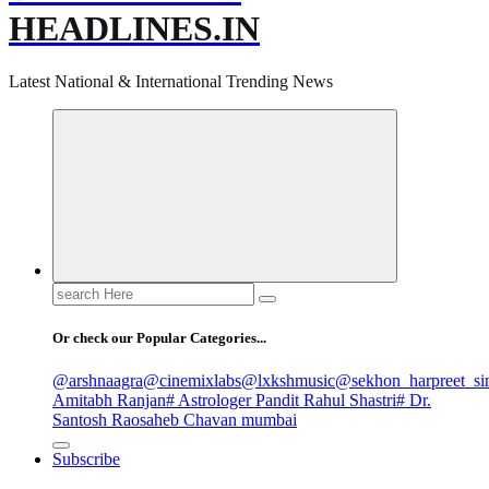
HEADLINES.IN
Latest National & International Trending News
Search
for:
Or check our Popular Categories...
@arshnaagra
@cinemixlabs
@lxkshmusic
@sekhon_harpreet_si
Amitabh Ranjan
# Astrologer Pandit Rahul Shastri
# Dr.
Santosh Raosaheb Chavan mumbai
Subscribe