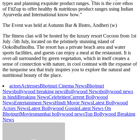
types and planning exquisite product ranges. This is the core ethos
of FitZup to offer healthy & nutritious product ranges using Indian
Ayurveda and International know how.”
The Event was held at Autumn Bar & Bistro, Andheri (w)
The fitness clan will be hosted by the luxury resort Cocoon from 1st
July -5th July, located on the pristinely stunning island of
Ookolhufinolhu. The resort has a private beach area and water
sports facilities, and guests can enjoy a meal at the restaurant. It is
over-all surrounded by green vegetation, which in itself creates a
sense of connection with nature, in cool contrast with the expanse of
the turquoise sea that truly inspires you to explore the natural and
nutritional beauty of the place.
actors
Actresses
Bhojpuri Cinema News
Bhojpuri
News
bollywood breaking news
Bollywood News
bollywood news
in hindi
Breaking News
Celebrities
Current Bollywood
News
Entertainment News
Hindi Movie News
Latest Bollywood
Actors News
Latest Bollywood Gossip
Latest News On
Bhojpuri
Movies
mumbai bollywood news
Top Bollywood Breaking
News