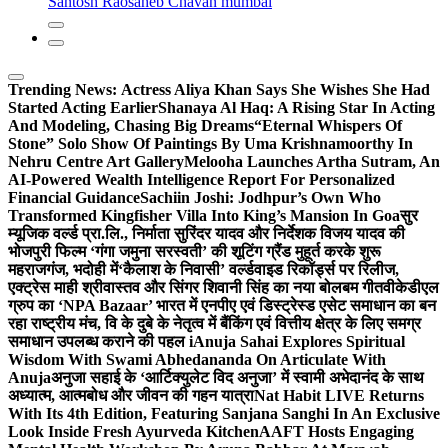
Santosh Raosaheb Chavan mumbai
Trending News:
Actress Aliya Khan Says She Wishes She Had
Started Acting Earlier
Shanaya Al Haq: A Rising Star In Acting
And Modeling, Chasing Big Dreams
“Eternal Whispers Of
Stone” Solo Show Of Paintings By Uma Krishnamoorthy In
Nehru Centre Art Gallery
Melooha Launches Artha Sutram, An
AI-Powered Wealth Intelligence Report For Personalized
Financial Guidance
Sachiin Joshi: Jodhpur’s Own Who
Transformed Kingfisher Villa Into King’s Mansion In Goa
सुर
म्यूजिक वर्ल्ड प्रा.लि., निर्माता सुरिंदर यादव और निर्देशक विजय यादव की
भोजपुरी फिल्म ‘गंगा जमुना सरस्वती’ की शूटिंग ग्रैंड मुहूर्त करके शुरू
महराजगंज, भदोही में
‘कैलाश के निवासी’ वर्ल्डवाइड रिकॉर्ड्स पर रिलीज,
एक्ट्रेस माही श्रीवास्तव और सिंगर शिवानी सिंह का नया बोलबम गीत
वीकेडीएल
ग्रुप का ‘NPA Bazaar’ भारत में एनपीए एवं डिस्ट्रेस्ड एसेट समाधान का बन
रहा राष्ट्रीय मंच, वि के दुबे के नेतृत्व में बैंकिंग एवं वित्तीय क्षेत्र के लिए समग्र
समाधान उपलब्ध कराने की पहल i
Anuja Sahai Explores Spiritual
Wisdom With Swami Abhedananda On Articulate With
Anuja
अनुजा सहाई के ‘आर्टिक्युलेट विद अनुजा’ में स्वामी अभेदानंद के साथ
अध्यात्म, आत्मबोध और जीवन की गहन यात्रा
Nat Habit LIVE Returns
With Its 4th Edition, Featuring Sanjana Sanghi In An Exclusive
Look Inside Fresh Ayurveda Kitchen
AAFT Hosts Engaging