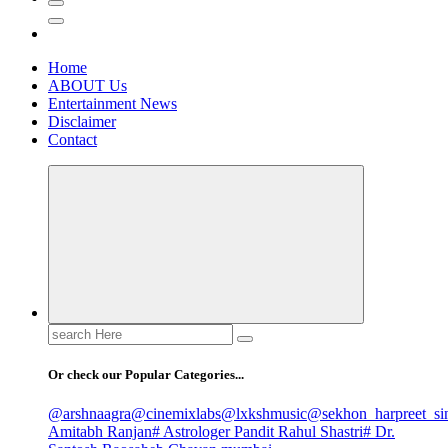
Home
ABOUT Us
Entertainment News
Disclaimer
Contact
Search
for:
Or check our Popular Categories...
@arshnaagra
@cinemixlabs
@lxkshmusic
@sekhon_harpreet_si
Amitabh Ranjan
# Astrologer Pandit Rahul Shastri
# Dr.