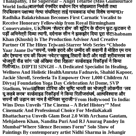
Thalapathy, The Superstar – Angel Tetarbe (Miss Glamourface
World India)
बालगंधर्व रंगमंदिर वर्धापन दिन सोहळ्यात निर्माती तथा
रिपब्लिकन पक्षाच्या नेत्या संघमित्रा ताई गायकवाड यांचा विशेष सन्मान
Dr
Radhika Balakrishnan Becomes First Carnatic Vocalist to
Receive Honorary Fellowship from Royal Birmingham
Conservatoire, UK
फिल्म ‘शेल्टर होम’ की शूटिंग के दौरान फूट-फूटकर रो
पड़ीं अभिनेत्री दिव्या त्यागी, दर्दनाक सीन ने झकझोर दिया पूरा सेट
Shabnam
Khan (Khushi) Is The Production Advisor And Creative
Partner Of The Hiten Tejwani-Starrer Web Series “Chhodo
Yaar Jaane Do”
सपनों, पक्के इरादे और उम्मीद की कहानी है मोहित एम राय
और ऐश्याना राय की फिल्म ‘स्वेटर’
खुशबू तिवारी केटी और माही श्रीवास्तव का
भोजपुरी सैड सांग ‘उहे अंखिया रोवा दिहला’ वर्ल्डवाइड रिकॉर्ड्स ने किया
रिलीज
Dr. DIPTII SINGH – A Dedicated Specialist In Healing,
Wellness And Holistic Health
Amruta Fadnavis, Shahid Kapoor,
Jackie Shroff, Sreeleela To Empower Over 1,000 Children At
Divyaj Foundation Yoga Day Celebration At Dome, SVP
Stadium, Worli
इशिका टोरिया और सृष्टि भारती का भोजपुरी लोकगीत ‘लव
यू कहबे करब’ वर्ल्डवाइड रिकॉर्ड्स ने किया रिलीज
संघर्ष, आत्मविश्वास और
सपनों की उड़ान का नाम है मोनिका सुराजी
“From Hollywood To India:
Wins Deus Unveils ‘The Cinema – A Brief History’” Most
Cinematic And Professional Choice For Media
Kakali
Bhattacharya Unveils Glam Beat 2.0 With Archana Gautam,
Mehjabeen Khan, Nandita Puri And RJ Anurag Pandey In
Mumbai
“Where Silence Becomes Form” Solo Show of
Paintings By contemporary artist Nidhi Sharma in Jehangir