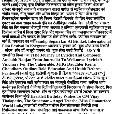
Health At MSTV OTT Platform
डॉ एस वी अंचन द्वारा निर्मित, डॉ अतुल
पाटणे (आई ए एस) द्वारा लिखित फिल्मस्टार डॉ महेश कुमार फिल्म भोज का
ट्रेलर भोजपुरी समाज ने सराहा
एयर वाइस मार्शल से म्यूज़िक प्रोड्यूसर बने
संदीप रावत, नीलू रावत और अमित मिश्रा का ‘असर ये तेरा’ जीत रहा
दिल
एक्ट्रेस यास्मीन खान को फिल्म ‘देहाती डिस्को’ के लिए बेस्ट सपोर्टिंग
एक्टर का दादा साहब फाल्के इंडियन टेलीविज़न अवॉर्ड मिला।
देसी स्टार समर
सिंह का बिग ब्लास्ट भोजपुरी गाना ‘बदरवा ए धनिया’ एसएफसी म्यूजिक पर हुआ
रिलीज, बारिश में दिखा समर सिंह और आस्था सिंह का जलवा
भारत पॉडकास्ट में
फर्जी बाबाओं और पाखंड के खिलाफ बोले रोहित भार्गव- ज्योतिष समाधान का
मार्ग है, चमत्कार का नहीं
Sandip Soparrkar At Bishkek International
Film Festival In Kyrgyzstan
बख्तवार कृष्णन को ‘बुक ऑफ़ वर्ल्ड रिकॉर्ड
– लंदन’ और डॉ. माधुरी पानमंद को ‘बुक ऑफ़ वर्ल्ड रिकॉर्ड – USA’ से
सम्मानित किया गया।
The Journey Of Lyricist And Composer
Amitabh Ranjan From Journalist To Welknown Lyricist
A
Visionary For The Vulnerable: J&Ks Daughter Reena
Choudhary Outlines Bold Education And Health Reform
Fearless
લંડનમાં શૂટ થયેલી ગુજરાતી ફિલ્મ “લાયક નાલાયક”નું
ટીઝર, ટ્રેલર, પોસ્ટર અને સંગીત ભવ્ય સમારોહમાં લોન્ચ
सिंगर सुगम
सिंह और एक्ट्रेस माही श्रीवास्तव का भोजपुरी रोमांटिक गाना ‘करिया धागा’
वर्ल्डवाइड रिकॉर्ड्स ने किया रिलीज
निलायश्री क्रिएशन्स ने ‘होप्स मिस्टर, मिस
एंड मिसेज महाराष्ट्र 2026’ और ‘द ग्रैंड महाराष्ट्र अवार्ड 2026’ का शानदार
आयोजन किया मुंबई:
Heartfelt Birthday Wishes To CM Vijay
Thalapathy, The Superstar – Angel Tetarbe (Miss Glamourface
World India)
बालगंधर्व रंगमंदिर वर्धापन दिन सोहळ्यात निर्माती तथा
रिपब्लिकन पक्षाच्या नेत्या संघमित्रा ताई गायकवाड यांचा विशेष सन्मान
Dr