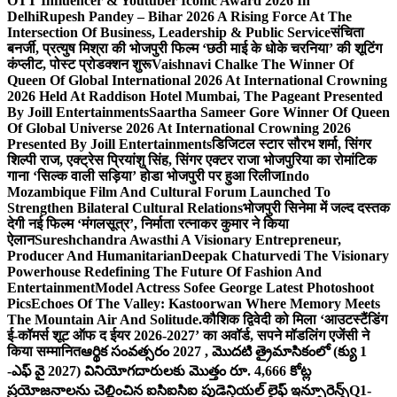
OTT Influencer & Youtuber Iconic Award 2026 In
Delhi
Rupesh Pandey – Bihar 2026 A Rising Force At The
Intersection Of Business, Leadership & Public Service
संचिता
बनर्जी, प्रत्युष मिश्रा की भोजपुरी फिल्म ‘छठी माई के धोके चरनिया’ की शूटिंग
कंप्लीट, पोस्ट प्रोडक्शन शुरू
Vaishnavi Chalke The Winner Of
Queen Of Global International 2026 At International Crowning
2026 Held At Raddison Hotel Mumbai, The Pageant Presented
By Joill Entertainments
Saartha Sameer Gore Winner Of Queen
Of Global Universe 2026 At International Crowning 2026
Presented By Joill Entertainments
डिजिटल स्टार सौरभ शर्मा, सिंगर
शिल्पी राज, एक्ट्रेस प्रियांशु सिंह, सिंगर एक्टर राजा भोजपुरिया का रोमांटिक
गाना ‘सिल्क वाली सड़िया’ होडा भोजपुरी पर हुआ रिलीज
Indo
Mozambique Film And Cultural Forum Launched To
Strengthen Bilateral Cultural Relations
भोजपुरी सिनेमा में जल्द दस्तक
देगी नई फिल्म ‘मंगलसूत्र’, निर्माता रत्नाकर कुमार ने किया
ऐलान
Sureshchandra Awasthi A Visionary Entrepreneur,
Producer And Humanitarian
Deepak Chaturvedi The Visionary
Powerhouse Redefining The Future Of Fashion And
Entertainment
Model Actress Sofee George Latest Photoshoot
Pics
Echoes Of The Valley: Kastoorwan Where Memory Meets
The Mountain Air And Solitude.
कौशिक द्विवेदी को मिला ‘आउटस्टैंडिंग
ई-कॉमर्स शूट ऑफ द ईयर 2026-2027’ का अवॉर्ड, सपने मॉडलिंग एजेंसी ने
किया सम्मानित
ఆర్థిక సంవత్సరం 2027 , మొదటి త్రైమాసికంలో (క్యు 1
-ఎఫ్ వై 2027) వినియోగదారులకు మొత్తం రూ. 4,666 కోట్ల
ప్రయోజనాలను చెల్లించిన ఐసిఐసిఐ ప్రుడెన్షియల్ లైఫ్ ఇన్సూరెన్స్
Q1-