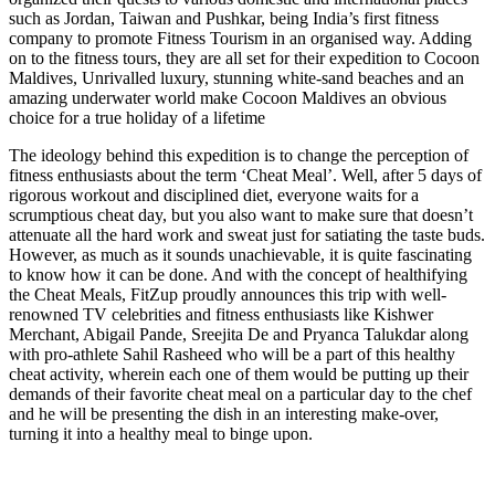
such as Jordan, Taiwan and Pushkar, being India’s first fitness
company to promote Fitness Tourism in an organised way. Adding
on to the fitness tours, they are all set for their expedition to Cocoon
Maldives, Unrivalled luxury, stunning white-sand beaches and an
amazing underwater world make Cocoon Maldives an obvious
choice for a true holiday of a lifetime
The ideology behind this expedition is to change the perception of
fitness enthusiasts about the term ‘Cheat Meal’. Well, after 5 days of
rigorous workout and disciplined diet, everyone waits for a
scrumptious cheat day, but you also want to make sure that doesn’t
attenuate all the hard work and sweat just for satiating the taste buds.
However, as much as it sounds unachievable, it is quite fascinating
to know how it can be done. And with the concept of healthifying
the Cheat Meals, FitZup proudly announces this trip with well-
renowned TV celebrities and fitness enthusiasts like Kishwer
Merchant, Abigail Pande, Sreejita De and Pryanca Talukdar along
with pro-athlete Sahil Rasheed who will be a part of this healthy
cheat activity, wherein each one of them would be putting up their
demands of their favorite cheat meal on a particular day to the chef
and he will be presenting the dish in an interesting make-over,
turning it into a healthy meal to binge upon.