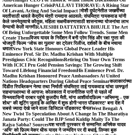
American Hunger Crisis
PALLAVI THORAVE: A Rising Star
Of Lavani, Acting And Social Impact !
मोशी दुर्घटनेतील जखमींच्या
मदतीसाठी धावले केंद्रीय मंत्री रामदास आठवले; संघमित्रा गायकवाड यांनी
केले जननेतृत्वाचे कौतुक, महिला सक्षमीकरणासाठी शासनाच्या योजनांचा लाभ
देण्याची केली मागणी
RAJESHH DATTATRYA BHUJLE The Art
Of Being Unforgettable Some Men Follow Trends. Some Men
Create Them
विजय यादव के निर्देशन में बनी प्रेम सिंह और रक्षा गुप्ता की
भोजपुरी फिल्म ‘जोरू का गुलाम’ का ट्रेलर रिलीज, दर्शकों के बीच मचाया
धमाल
New York State Honours Global Peace Leader His
Eminence Prof. Sir Dr. Madhu Krishan With Multiple
Prestigious Civic Recognitions
Retiring On Your Own Terms
With ICICI Pru Gold Pension Savings: The Growing Shift
Toward Lifelong Financial Freedom
His Eminence Prof. Dr.
Madhu Krishan Honoured Peace Ambassadors At United
Nations Headquarters During Global Peace Seminar
कलाकारांच्या
दिंडीत रिपब्लिकन नेत्या तथा निर्माती संघमित्रा ताई गायकवाड यांचा उत्स्फूर्त
सहभाग
आस्था से आगाज: कोलकाता में राजनीतिक पारी से पहले माँ
विन्ध्यवासिनी दरबार पहुंचे कुलदीप मैती, मांगा आशीर्वाद
फ़िल्म “अभिमन्यु – एक
शोध” की शूटिंग जुलाई के आखिर में शुरू होगी
‘भारत पॉडकास्ट’ बना देश में
सबसे ज्यादा देखे जाने वाला डिजिटल पॉडकास्ट चैनल
West Bengal: A
New Twist To Speculation About A Change In The Bharatiya
Janata Party: Could The BJP Send Kuldip Maity To The
Rajya Sabha? Sources
यश भारती पुरस्कार से सम्मानित अभिषेक यादव
‘अभि’ को फ़िल्म मेकर धीरू यादव ने जन्मदिन पर दी बधाई, लिम्का बुक