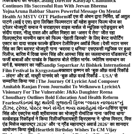
रिकॉर्डधारी को सराहा
Casting Director Kashyap Chandhock
Continues His Successful Run With Jeevan Bheema
Yojna
Aruna Babbar Shares Powerful Message On Mental
Health At MSTV OTT Platform
डॉ एस वी अंचन द्वारा निर्मित, डॉ अतुल
पाटणे (आई ए एस) द्वारा लिखित फिल्मस्टार डॉ महेश कुमार फिल्म भोज का
ट्रेलर भोजपुरी समाज ने सराहा
एयर वाइस मार्शल से म्यूज़िक प्रोड्यूसर बने
संदीप रावत, नीलू रावत और अमित मिश्रा का ‘असर ये तेरा’ जीत रहा
दिल
एक्ट्रेस यास्मीन खान को फिल्म ‘देहाती डिस्को’ के लिए बेस्ट सपोर्टिंग
एक्टर का दादा साहब फाल्के इंडियन टेलीविज़न अवॉर्ड मिला।
देसी स्टार समर
सिंह का बिग ब्लास्ट भोजपुरी गाना ‘बदरवा ए धनिया’ एसएफसी म्यूजिक पर हुआ
रिलीज, बारिश में दिखा समर सिंह और आस्था सिंह का जलवा
भारत पॉडकास्ट में
फर्जी बाबाओं और पाखंड के खिलाफ बोले रोहित भार्गव- ज्योतिष समाधान का
मार्ग है, चमत्कार का नहीं
Sandip Soparrkar At Bishkek International
Film Festival In Kyrgyzstan
बख्तवार कृष्णन को ‘बुक ऑफ़ वर्ल्ड रिकॉर्ड
– लंदन’ और डॉ. माधुरी पानमंद को ‘बुक ऑफ़ वर्ल्ड रिकॉर्ड – USA’ से
सम्मानित किया गया।
The Journey Of Lyricist And Composer
Amitabh Ranjan From Journalist To Welknown Lyricist
A
Visionary For The Vulnerable: J&Ks Daughter Reena
Choudhary Outlines Bold Education And Health Reform
Fearless
લંડનમાં શૂટ થયેલી ગુજરાતી ફિલ્મ “લાયક નાલાયક”નું
ટીઝર, ટ્રેલર, પોસ્ટર અને સંગીત ભવ્ય સમારોહમાં લોન્ચ
सिंगर सुगम
सिंह और एक्ट्रेस माही श्रीवास्तव का भोजपुरी रोमांटिक गाना ‘करिया धागा’
वर्ल्डवाइड रिकॉर्ड्स ने किया रिलीज
निलायश्री क्रिएशन्स ने ‘होप्स मिस्टर, मिस
एंड मिसेज महाराष्ट्र 2026’ और ‘द ग्रैंड महाराष्ट्र अवार्ड 2026’ का शानदार
आयोजन किया मुंबई:
Heartfelt Birthday Wishes To CM Vijay