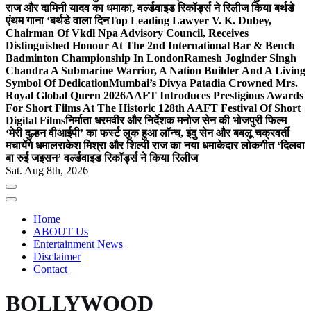
राज और दामिनी यादव का धमाका, वर्ल्डवाइड रिकॉर्ड्स ने रिलीज किया बर्थडे
एंथम गाना ‘बर्थडे वाला दिन
Top Leading Lawyer V. K. Dubey,
Chairman Of Vkdl Npa Advisory Council, Receives
Distinguished Honour At The 2nd International Bar & Bench
Badminton Championship In London
Ramesh Joginder Singh
Chandra A Submarine Warrior, A Nation Builder And A Living
Symbol Of Dedication
Mumbai’s Divya Patadia Crowned Mrs.
Royal Global Queen 2026
AAFT Introduces Prestigious Awards
For Short Films At The Historic 128th AAFT Festival Of Short
Digital Films
निर्माता धरमवीर और निर्देशक मनोज सेन की भोजपुरी फिल्म
‘मेरी दुल्हन वीआईपी’ का फर्स्ट लुक हुआ लॉन्च, इंदु सेन और बबलू चक्रवर्ती
मचायेंगे धमाल
राकेश मिश्रा और शिल्पी राज का नया धमाकेदार लोकगीत ‘दिलवा
बा रुई जइसन’ वर्ल्डवाइड रिकॉर्ड्स ने किया रिलीज
Sat. Aug 8th, 2026
Home
ABOUT Us
Entertainment News
Disclaimer
Contact
BOLLYWOOD