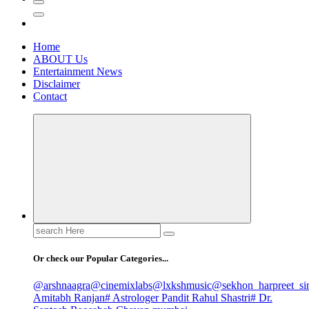
Home
ABOUT Us
Entertainment News
Disclaimer
Contact
Search
for:
Or check our Popular Categories...
@arshnaagra
@cinemixlabs
@lxkshmusic
@sekhon_harpreet_si
Amitabh Ranjan
# Astrologer Pandit Rahul Shastri
# Dr.