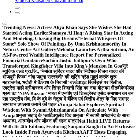
Santosh Raosaheb Chavan mumbai
Trending News:
Actress Aliya Khan Says She Wishes She Had
Started Acting Earlier
Shanaya Al Haq: A Rising Star In Acting
And Modeling, Chasing Big Dreams
“Eternal Whispers Of
Stone” Solo Show Of Paintings By Uma Krishnamoorthy In
Nehru Centre Art Gallery
Melooha Launches Artha Sutram, An
AI-Powered Wealth Intelligence Report For Personalized
Financial Guidance
Sachiin Joshi: Jodhpur’s Own Who
Transformed Kingfisher Villa Into King’s Mansion In Goa
सुर
म्यूजिक वर्ल्ड प्रा.लि., निर्माता सुरिंदर यादव और निर्देशक विजय यादव की
भोजपुरी फिल्म ‘गंगा जमुना सरस्वती’ की शूटिंग ग्रैंड मुहूर्त करके शुरू
महराजगंज, भदोही में
‘कैलाश के निवासी’ वर्ल्डवाइड रिकॉर्ड्स पर रिलीज,
एक्ट्रेस माही श्रीवास्तव और सिंगर शिवानी सिंह का नया बोलबम गीत
वीकेडीएल
ग्रुप का ‘NPA Bazaar’ भारत में एनपीए एवं डिस्ट्रेस्ड एसेट समाधान का बन
रहा राष्ट्रीय मंच, वि के दुबे के नेतृत्व में बैंकिंग एवं वित्तीय क्षेत्र के लिए समग्र
समाधान उपलब्ध कराने की पहल i
Anuja Sahai Explores Spiritual
Wisdom With Swami Abhedananda On Articulate With
Anuja
अनुजा सहाई के ‘आर्टिक्युलेट विद अनुजा’ में स्वामी अभेदानंद के साथ
अध्यात्म, आत्मबोध और जीवन की गहन यात्रा
Nat Habit LIVE Returns
With Its 4th Edition, Featuring Sanjana Sanghi In An Exclusive
Look Inside Fresh Ayurveda Kitchen
AAFT Hosts Engaging