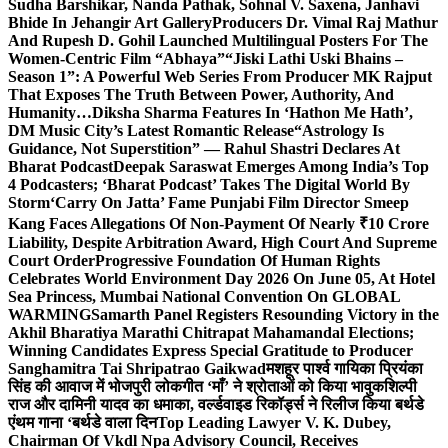
Sudha Barshikar, Nanda Pathak, Sohnal V. Saxena, Janhavi
Bhide In Jehangir Art Gallery
Producers Dr. Vimal Raj Mathur
And Rupesh D. Gohil Launched Multilingual Posters For The
Women-Centric Film “Abhaya”
“Jiski Lathi Uski Bhains –
Season 1”: A Powerful Web Series From Producer MK Rajput
That Exposes The Truth Between Power, Authority, And
Humanity…
Diksha Sharma Features In ‘Hathon Me Hath’,
DM Music City’s Latest Romantic Release
“Astrology Is
Guidance, Not Superstition” — Rahul Shastri Declares At
Bharat Podcast
Deepak Saraswat Emerges Among India’s Top
4 Podcasters; ‘Bharat Podcast’ Takes The Digital World By
Storm
‘Carry On Jatta’ Fame Punjabi Film Director Smeep
Kang Faces Allegations Of Non-Payment Of Nearly ₹10 Crore
Liability, Despite Arbitration Award, High Court And Supreme
Court Order
Progressive Foundation Of Human Rights
Celebrates World Environment Day 2026 On June 05, At Hotel
Sea Princess, Mumbai National Convention On GLOBAL
WARMING
Samarth Panel Registers Resounding Victory in the
Akhil Bharatiya Marathi Chitrapat Mahamandal Elections;
Winning Candidates Express Special Gratitude to Producer
Sanghamitra Tai Shripatrao Gaikwad
मशहूर पार्श्व गायिका प्रियंका
सिंह की आवाज में भोजपुरी लोकगीत ‘माँ’ ने श्रोताओं को किया भावुक
शिल्पी
राज और दामिनी यादव का धमाका, वर्ल्डवाइड रिकॉर्ड्स ने रिलीज किया बर्थडे
एंथम गाना ‘बर्थडे वाला दिन
Top Leading Lawyer V. K. Dubey,
Chairman Of Vkdl Npa Advisory Council, Receives