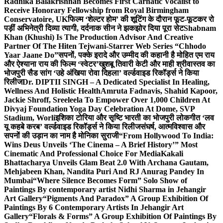
Radhika Balakrishnan Becomes First Carnatic Vocalist to
Receive Honorary Fellowship from Royal Birmingham
Conservatoire, UK
फिल्म ‘शेल्टर होम’ की शूटिंग के दौरान फूट-फूटकर रो
पड़ीं अभिनेत्री दिव्या त्यागी, दर्दनाक सीन ने झकझोर दिया पूरा सेट
Shabnam
Khan (Khushi) Is The Production Advisor And Creative
Partner Of The Hiten Tejwani-Starrer Web Series “Chhodo
Yaar Jaane Do”
सपनों, पक्के इरादे और उम्मीद की कहानी है मोहित एम राय
और ऐश्याना राय की फिल्म ‘स्वेटर’
खुशबू तिवारी केटी और माही श्रीवास्तव का
भोजपुरी सैड सांग ‘उहे अंखिया रोवा दिहला’ वर्ल्डवाइड रिकॉर्ड्स ने किया
रिलीज
Dr. DIPTII SINGH – A Dedicated Specialist In Healing,
Wellness And Holistic Health
Amruta Fadnavis, Shahid Kapoor,
Jackie Shroff, Sreeleela To Empower Over 1,000 Children At
Divyaj Foundation Yoga Day Celebration At Dome, SVP
Stadium, Worli
इशिका टोरिया और सृष्टि भारती का भोजपुरी लोकगीत ‘लव
यू कहबे करब’ वर्ल्डवाइड रिकॉर्ड्स ने किया रिलीज
संघर्ष, आत्मविश्वास और
सपनों की उड़ान का नाम है मोनिका सुराजी
“From Hollywood To India:
Wins Deus Unveils ‘The Cinema – A Brief History’” Most
Cinematic And Professional Choice For Media
Kakali
Bhattacharya Unveils Glam Beat 2.0 With Archana Gautam,
Mehjabeen Khan, Nandita Puri And RJ Anurag Pandey In
Mumbai
“Where Silence Becomes Form” Solo Show of
Paintings By contemporary artist Nidhi Sharma in Jehangir
Art Gallery
“Pigments And Paradox” A Group Exhibition Of
Paintings By 6 Contemporary Artists In Jehangir Art
Gallery
“Florals & Forms” A Group Exhibition Of Paintings By