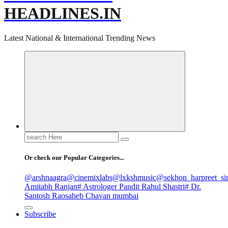
HEADLINES.IN
Latest National & International Trending News
Search
for:
Or check our Popular Categories...
@arshnaagra
@cinemixlabs
@lxkshmusic
@sekhon_harpreet_si
Amitabh Ranjan
# Astrologer Pandit Rahul Shastri
# Dr.
Santosh Raosaheb Chavan mumbai
Subscribe