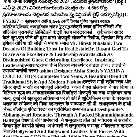
किया सम्मानित
ఆర్థిక సంవత్సరం 2027 , మొదటి త్రైమాసికంలో (క్యు 1
-ఎఫ్ వై 2027) వినియోగదారులకు మొత్తం రూ. 4,666 కోట్ల
ప్రయోజనాలను చెల్లించిన ఐసిఐసిఐ ప్రుడెన్షియల్ లైఫ్ ఇన్సూరెన్స్
Q1-
FY2027-এ গ্রাহকদের মোট ৪,৬৬৬ কোটি টাকার সুবিধা প্রদান করেছে
আইসিআইসিআই প্রুডেন্সিয়াল লাইফ ইন্স্যুরেন্স
कंट्री क्लब हॉस्पिटॅलिटी अँड
हॉलिडेज प्रायव्हेट लिमिटेडने कंट्री क्लब मास्टरकार्ड – तुर्कस्तान सादर
केले.
जुग-जुग जीने की दुआ वाला भोजपुरी लोकगीत रिलीज, प्रियंका सिंह और
इशिका तोरिया की जोड़ी ने मचाया धमाल
Mr. Hitesh Nihalani: Two
Decades Of Building Trust In Real Estate
Dr. Basant Goel To
Grace Asia Excellence & Leadership Awards 2026 As
Distinguished Guest Celebrating Excellence. Inspiring
Leadership
महाराष्ट्राच्या वीज वितरण व्यवस्थेवर वाढता ताण : तातडीने
उपाययोजनांची गरज
Fashion Designer Aisha Shetty’s YASHNA
COLLECTION Completes Two Years, A Beautiful Blend Of
Traditional Style And Modern Fashion
एक्ट्रेस माही श्रीवास्तव और
सिंगर सृष्टी भारती का भोजपुरी लोकगीत ‘गवना वीएस खेलवना’ ने पार किया 10
मिलियन व्यूज का आंकड़ा
वर्ल्डवाइड रिकॉर्ड्स भोजपुरी का नया धमाकेदार गाना
जल्द, दुबई की खूबसूरत लोकेशन्स पर हो रही है शूटिंग
फिल्म जगत के प्रख्यात
अशफ़ाक खोपेकर को मिला महाराष्ट्र के राज्यपाल सी.पी. राधाकृष्णन के हाथों
‘बेस्ट बॉलीवुड एक्टिविस्ट’ का प्रतिष्ठित सम्मान
Rahul Deshpande’s
Abhangawari Resonates Through A Packed Shanmukhananda
Hall
राहुल देशपांडे की ‘अभंगवारी’ ने शन्मुखानंद हॉल को भक्तिरस से सराबोर
किया
राहुल देशपांडे यांच्या ‘अभंगवारी’ने शन्मुखानंद सभागृह भक्तिरसात न्हाऊन
निघाले
Hollywood And Bollywood Leaders Join Forces With
Anti-Hunger CEO For Historic White House Discussions On