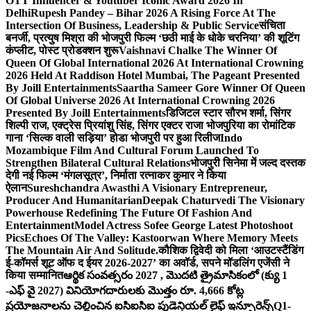
OTT Influencer & Youtuber Iconic Award 2026 In
Delhi
Rupesh Pandey – Bihar 2026 A Rising Force At The
Intersection Of Business, Leadership & Public Service
संचिता
बनर्जी, प्रत्युष मिश्रा की भोजपुरी फिल्म ‘छठी माई के धोके चरनिया’ की शूटिंग
कंप्लीट, पोस्ट प्रोडक्शन शुरू
Vaishnavi Chalke The Winner Of
Queen Of Global International 2026 At International Crowning
2026 Held At Raddison Hotel Mumbai, The Pageant Presented
By Joill Entertainments
Saartha Sameer Gore Winner Of Queen
Of Global Universe 2026 At International Crowning 2026
Presented By Joill Entertainments
डिजिटल स्टार सौरभ शर्मा, सिंगर
शिल्पी राज, एक्ट्रेस प्रियांशु सिंह, सिंगर एक्टर राजा भोजपुरिया का रोमांटिक
गाना ‘सिल्क वाली सड़िया’ होडा भोजपुरी पर हुआ रिलीज
Indo
Mozambique Film And Cultural Forum Launched To
Strengthen Bilateral Cultural Relations
भोजपुरी सिनेमा में जल्द दस्तक
देगी नई फिल्म ‘मंगलसूत्र’, निर्माता रत्नाकर कुमार ने किया
ऐलान
Sureshchandra Awasthi A Visionary Entrepreneur,
Producer And Humanitarian
Deepak Chaturvedi The Visionary
Powerhouse Redefining The Future Of Fashion And
Entertainment
Model Actress Sofee George Latest Photoshoot
Pics
Echoes Of The Valley: Kastoorwan Where Memory Meets
The Mountain Air And Solitude.
कौशिक द्विवेदी को मिला ‘आउटस्टैंडिंग
ई-कॉमर्स शूट ऑफ द ईयर 2026-2027’ का अवॉर्ड, सपने मॉडलिंग एजेंसी ने
किया सम्मानित
ఆర్థిక సంవత్సరం 2027 , మొదటి త్రైమాసికంలో (క్యు 1
-ఎఫ్ వై 2027) వినియోగదారులకు మొత్తం రూ. 4,666 కోట్ల
ప్రయోజనాలను చెల్లించిన ఐసిఐసిఐ ప్రుడెన్షియల్ లైఫ్ ఇన్సూరెన్స్
Q1-