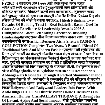
FY2027-এ গ্রাহকদের মোট ৪,৬৬৬ কোটি টাকার সুবিধা প্রদান করেছে
আইসিআইসিআই প্রুডেন্সিয়াল লাইফ ইন্স্যুরেন্স
कंट्री क्लब हॉस्पिटॅलिटी अँड
हॉलिडेज प्रायव्हेट लिमिटेडने कंट्री क्लब मास्टरकार्ड – तुर्कस्तान सादर
केले.
जुग-जुग जीने की दुआ वाला भोजपुरी लोकगीत रिलीज, प्रियंका सिंह और
इशिका तोरिया की जोड़ी ने मचाया धमाल
Mr. Hitesh Nihalani: Two
Decades Of Building Trust In Real Estate
Dr. Basant Goel To
Grace Asia Excellence & Leadership Awards 2026 As
Distinguished Guest Celebrating Excellence. Inspiring
Leadership
महाराष्ट्राच्या वीज वितरण व्यवस्थेवर वाढता ताण : तातडीने
उपाययोजनांची गरज
Fashion Designer Aisha Shetty’s YASHNA
COLLECTION Completes Two Years, A Beautiful Blend Of
Traditional Style And Modern Fashion
एक्ट्रेस माही श्रीवास्तव और
सिंगर सृष्टी भारती का भोजपुरी लोकगीत ‘गवना वीएस खेलवना’ ने पार किया 10
मिलियन व्यूज का आंकड़ा
वर्ल्डवाइड रिकॉर्ड्स भोजपुरी का नया धमाकेदार गाना
जल्द, दुबई की खूबसूरत लोकेशन्स पर हो रही है शूटिंग
फिल्म जगत के प्रख्यात
अशफ़ाक खोपेकर को मिला महाराष्ट्र के राज्यपाल सी.पी. राधाकृष्णन के हाथों
‘बेस्ट बॉलीवुड एक्टिविस्ट’ का प्रतिष्ठित सम्मान
Rahul Deshpande’s
Abhangawari Resonates Through A Packed Shanmukhananda
Hall
राहुल देशपांडे की ‘अभंगवारी’ ने शन्मुखानंद हॉल को भक्तिरस से सराबोर
किया
राहुल देशपांडे यांच्या ‘अभंगवारी’ने शन्मुखानंद सभागृह भक्तिरसात न्हाऊन
निघाले
Hollywood And Bollywood Leaders Join Forces With
Anti-Hunger CEO For Historic White House Discussions On
American Hunger Crisis
PALLAVI THORAVE: A Rising Star
Of Lavani, Acting And Social Impact !
मोशी दुर्घटनेतील जखमींच्या
मदतीसाठी धावले केंद्रीय मंत्री रामदास आठवले; संघमित्रा गायकवाड यांनी