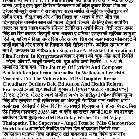
Health At MSTV OTT Platform
डॉ एस वी अंचन द्वारा निर्मित, डॉ अतुल
पाटणे (आई ए एस) द्वारा लिखित फिल्मस्टार डॉ महेश कुमार फिल्म भोज का
ट्रेलर भोजपुरी समाज ने सराहा
एयर वाइस मार्शल से म्यूज़िक प्रोड्यूसर बने
संदीप रावत, नीलू रावत और अमित मिश्रा का ‘असर ये तेरा’ जीत रहा
दिल
एक्ट्रेस यास्मीन खान को फिल्म ‘देहाती डिस्को’ के लिए बेस्ट सपोर्टिंग
एक्टर का दादा साहब फाल्के इंडियन टेलीविज़न अवॉर्ड मिला।
देसी स्टार समर
सिंह का बिग ब्लास्ट भोजपुरी गाना ‘बदरवा ए धनिया’ एसएफसी म्यूजिक पर हुआ
रिलीज, बारिश में दिखा समर सिंह और आस्था सिंह का जलवा
भारत पॉडकास्ट में
फर्जी बाबाओं और पाखंड के खिलाफ बोले रोहित भार्गव- ज्योतिष समाधान का
मार्ग है, चमत्कार का नहीं
Sandip Soparrkar At Bishkek International
Film Festival In Kyrgyzstan
बख्तवार कृष्णन को ‘बुक ऑफ़ वर्ल्ड रिकॉर्ड
– लंदन’ और डॉ. माधुरी पानमंद को ‘बुक ऑफ़ वर्ल्ड रिकॉर्ड – USA’ से
सम्मानित किया गया।
The Journey Of Lyricist And Composer
Amitabh Ranjan From Journalist To Welknown Lyricist
A
Visionary For The Vulnerable: J&Ks Daughter Reena
Choudhary Outlines Bold Education And Health Reform
Fearless
લંડનમાં શૂટ થયેલી ગુજરાતી ફિલ્મ “લાયક નાલાયક”નું
ટીઝર, ટ્રેલર, પોસ્ટર અને સંગીત ભવ્ય સમારોહમાં લોન્ચ
सिंगर सुगम
सिंह और एक्ट्रेस माही श्रीवास्तव का भोजपुरी रोमांटिक गाना ‘करिया धागा’
वर्ल्डवाइड रिकॉर्ड्स ने किया रिलीज
निलायश्री क्रिएशन्स ने ‘होप्स मिस्टर, मिस
एंड मिसेज महाराष्ट्र 2026’ और ‘द ग्रैंड महाराष्ट्र अवार्ड 2026’ का शानदार
आयोजन किया मुंबई:
Heartfelt Birthday Wishes To CM Vijay
Thalapathy, The Superstar – Angel Tetarbe (Miss Glamourface
World India)
बालगंधर्व रंगमंदिर वर्धापन दिन सोहळ्यात निर्माती तथा
रिपब्लिकन पक्षाच्या नेत्या संघमित्रा ताई गायकवाड यांचा विशेष सन्मान
Dr