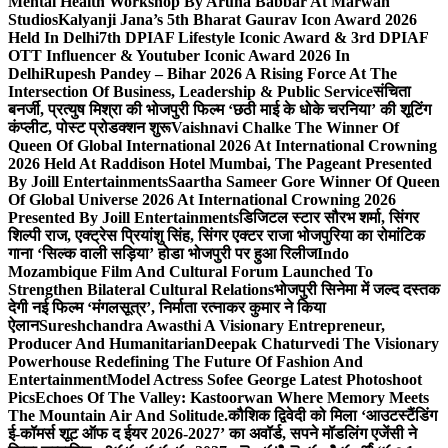
Mental Health Workshop By Aruna Babbar At Marwah
Studios
Kalyanji Jana’s 5th Bharat Gaurav Icon Award 2026
Held In Delhi
7th DPIAF Lifestyle Iconic Award & 3rd DPIAF
OTT Influencer & Youtuber Iconic Award 2026 In
Delhi
Rupesh Pandey – Bihar 2026 A Rising Force At The
Intersection Of Business, Leadership & Public Service
संचिता
बनर्जी, प्रत्युष मिश्रा की भोजपुरी फिल्म ‘छठी माई के धोके चरनिया’ की शूटिंग
कंप्लीट, पोस्ट प्रोडक्शन शुरू
Vaishnavi Chalke The Winner Of
Queen Of Global International 2026 At International Crowning
2026 Held At Raddison Hotel Mumbai, The Pageant Presented
By Joill Entertainments
Saartha Sameer Gore Winner Of Queen
Of Global Universe 2026 At International Crowning 2026
Presented By Joill Entertainments
डिजिटल स्टार सौरभ शर्मा, सिंगर
शिल्पी राज, एक्ट्रेस प्रियांशु सिंह, सिंगर एक्टर राजा भोजपुरिया का रोमांटिक
गाना ‘सिल्क वाली सड़िया’ होडा भोजपुरी पर हुआ रिलीज
Indo
Mozambique Film And Cultural Forum Launched To
Strengthen Bilateral Cultural Relations
भोजपुरी सिनेमा में जल्द दस्तक
देगी नई फिल्म ‘मंगलसूत्र’, निर्माता रत्नाकर कुमार ने किया
ऐलान
Sureshchandra Awasthi A Visionary Entrepreneur,
Producer And Humanitarian
Deepak Chaturvedi The Visionary
Powerhouse Redefining The Future Of Fashion And
Entertainment
Model Actress Sofee George Latest Photoshoot
Pics
Echoes Of The Valley: Kastoorwan Where Memory Meets
The Mountain Air And Solitude.
कौशिक द्विवेदी को मिला ‘आउटस्टैंडिंग
ई-कॉमर्स शूट ऑफ द ईयर 2026-2027’ का अवॉर्ड, सपने मॉडलिंग एजेंसी ने