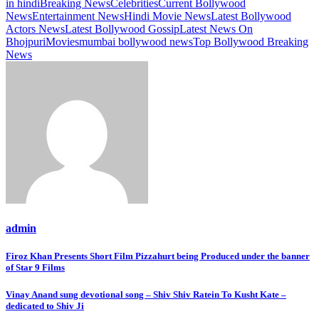
in hindi
Breaking News
Celebrities
Current Bollywood
News
Entertainment News
Hindi Movie News
Latest Bollywood
Actors News
Latest Bollywood Gossip
Latest News On
Bhojpuri
Movies
mumbai bollywood news
Top Bollywood Breaking
News
admin
Post
Firoz Khan Presents Short Film Pizzahurt being Produced under the banner
of Star 9 Films
navigation
Vinay Anand sung devotional song – Shiv Shiv Ratein To Kusht Kate –
dedicated to Shiv Ji