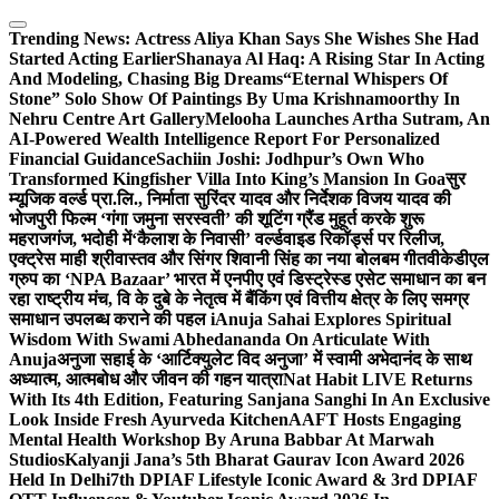
Skip
to
Trending News:
Actress Aliya Khan Says She Wishes She Had
content
Started Acting Earlier
Shanaya Al Haq: A Rising Star In Acting
And Modeling, Chasing Big Dreams
“Eternal Whispers Of
Stone” Solo Show Of Paintings By Uma Krishnamoorthy In
Nehru Centre Art Gallery
Melooha Launches Artha Sutram, An
AI-Powered Wealth Intelligence Report For Personalized
Financial Guidance
Sachiin Joshi: Jodhpur’s Own Who
Transformed Kingfisher Villa Into King’s Mansion In Goa
सुर
म्यूजिक वर्ल्ड प्रा.लि., निर्माता सुरिंदर यादव और निर्देशक विजय यादव की
भोजपुरी फिल्म ‘गंगा जमुना सरस्वती’ की शूटिंग ग्रैंड मुहूर्त करके शुरू
महराजगंज, भदोही में
‘कैलाश के निवासी’ वर्ल्डवाइड रिकॉर्ड्स पर रिलीज,
एक्ट्रेस माही श्रीवास्तव और सिंगर शिवानी सिंह का नया बोलबम गीत
वीकेडीएल
ग्रुप का ‘NPA Bazaar’ भारत में एनपीए एवं डिस्ट्रेस्ड एसेट समाधान का बन
रहा राष्ट्रीय मंच, वि के दुबे के नेतृत्व में बैंकिंग एवं वित्तीय क्षेत्र के लिए समग्र
समाधान उपलब्ध कराने की पहल i
Anuja Sahai Explores Spiritual
Wisdom With Swami Abhedananda On Articulate With
Anuja
अनुजा सहाई के ‘आर्टिक्युलेट विद अनुजा’ में स्वामी अभेदानंद के साथ
अध्यात्म, आत्मबोध और जीवन की गहन यात्रा
Nat Habit LIVE Returns
With Its 4th Edition, Featuring Sanjana Sanghi In An Exclusive
Look Inside Fresh Ayurveda Kitchen
AAFT Hosts Engaging
Mental Health Workshop By Aruna Babbar At Marwah
Studios
Kalyanji Jana’s 5th Bharat Gaurav Icon Award 2026
Held In Delhi
7th DPIAF Lifestyle Iconic Award & 3rd DPIAF