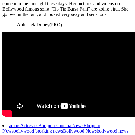
come into the limelight these days. Her pictures and videos on
Bollywood famous song “Tip Tip Barsa Pani” are going viral. She
got wet in the rain, and looked very sexy and sensuous.
———Abhishek Dubey(PRO)
actors
Actresses
Bhojpuri Cinema News
Bhojpuri
News
bollywood breaking news
Bollywood News
bollywood news