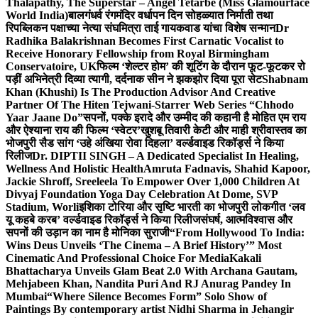
Thalapathy, The Superstar – Angel Tetarbe (Miss Glamourface
World India)
बालगंधर्व रंगमंदिर वर्धापन दिन सोहळ्यात निर्माती तथा
रिपब्लिकन पक्षाच्या नेत्या संघमित्रा ताई गायकवाड यांचा विशेष सन्मान
Dr
Radhika Balakrishnan Becomes First Carnatic Vocalist to
Receive Honorary Fellowship from Royal Birmingham
Conservatoire, UK
फिल्म ‘शेल्टर होम’ की शूटिंग के दौरान फूट-फूटकर रो
पड़ीं अभिनेत्री दिव्या त्यागी, दर्दनाक सीन ने झकझोर दिया पूरा सेट
Shabnam
Khan (Khushi) Is The Production Advisor And Creative
Partner Of The Hiten Tejwani-Starrer Web Series “Chhodo
Yaar Jaane Do”
सपनों, पक्के इरादे और उम्मीद की कहानी है मोहित एम राय
और ऐश्याना राय की फिल्म ‘स्वेटर’
खुशबू तिवारी केटी और माही श्रीवास्तव का
भोजपुरी सैड सांग ‘उहे अंखिया रोवा दिहला’ वर्ल्डवाइड रिकॉर्ड्स ने किया
रिलीज
Dr. DIPTII SINGH – A Dedicated Specialist In Healing,
Wellness And Holistic Health
Amruta Fadnavis, Shahid Kapoor,
Jackie Shroff, Sreeleela To Empower Over 1,000 Children At
Divyaj Foundation Yoga Day Celebration At Dome, SVP
Stadium, Worli
इशिका टोरिया और सृष्टि भारती का भोजपुरी लोकगीत ‘लव
यू कहबे करब’ वर्ल्डवाइड रिकॉर्ड्स ने किया रिलीज
संघर्ष, आत्मविश्वास और
सपनों की उड़ान का नाम है मोनिका सुराजी
“From Hollywood To India:
Wins Deus Unveils ‘The Cinema – A Brief History’” Most
Cinematic And Professional Choice For Media
Kakali
Bhattacharya Unveils Glam Beat 2.0 With Archana Gautam,
Mehjabeen Khan, Nandita Puri And RJ Anurag Pandey In
Mumbai
“Where Silence Becomes Form” Solo Show of
Paintings By contemporary artist Nidhi Sharma in Jehangir