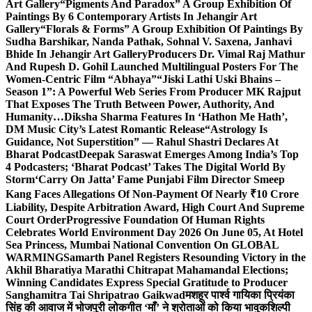
Art Gallery
“Pigments And Paradox” A Group Exhibition Of
Paintings By 6 Contemporary Artists In Jehangir Art
Gallery
“Florals & Forms” A Group Exhibition Of Paintings By
Sudha Barshikar, Nanda Pathak, Sohnal V. Saxena, Janhavi
Bhide In Jehangir Art Gallery
Producers Dr. Vimal Raj Mathur
And Rupesh D. Gohil Launched Multilingual Posters For The
Women-Centric Film “Abhaya”
“Jiski Lathi Uski Bhains –
Season 1”: A Powerful Web Series From Producer MK Rajput
That Exposes The Truth Between Power, Authority, And
Humanity…
Diksha Sharma Features In ‘Hathon Me Hath’,
DM Music City’s Latest Romantic Release
“Astrology Is
Guidance, Not Superstition” — Rahul Shastri Declares At
Bharat Podcast
Deepak Saraswat Emerges Among India’s Top
4 Podcasters; ‘Bharat Podcast’ Takes The Digital World By
Storm
‘Carry On Jatta’ Fame Punjabi Film Director Smeep
Kang Faces Allegations Of Non-Payment Of Nearly ₹10 Crore
Liability, Despite Arbitration Award, High Court And Supreme
Court Order
Progressive Foundation Of Human Rights
Celebrates World Environment Day 2026 On June 05, At Hotel
Sea Princess, Mumbai National Convention On GLOBAL
WARMING
Samarth Panel Registers Resounding Victory in the
Akhil Bharatiya Marathi Chitrapat Mahamandal Elections;
Winning Candidates Express Special Gratitude to Producer
Sanghamitra Tai Shripatrao Gaikwad
मशहूर पार्श्व गायिका प्रियंका
सिंह की आवाज में भोजपुरी लोकगीत ‘माँ’ ने श्रोताओं को किया भावुक
शिल्पी