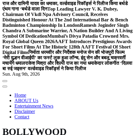
राज और दामिनी यादव का धमाका, वर्ल्डवाइड रिकॉर्ड्स ने रिलीज किया बर्थडे
एंथम गाना ‘बर्थडे वाला दिन
Top Leading Lawyer V. K. Dubey,
Chairman Of Vkdl Npa Advisory Council, Receives
Distinguished Honour At The 2nd International Bar & Bench
Badminton Championship In London
Ramesh Joginder Singh
Chandra A Submarine Warrior, A Nation Builder And A Living
Symbol Of Dedication
Mumbai’s Divya Patadia Crowned Mrs.
Royal Global Queen 2026
AAFT Introduces Prestigious Awards
For Short Films At The Historic 128th AAFT Festival Of Short
Digital Films
निर्माता धरमवीर और निर्देशक मनोज सेन की भोजपुरी फिल्म
‘मेरी दुल्हन वीआईपी’ का फर्स्ट लुक हुआ लॉन्च, इंदु सेन और बबलू चक्रवर्ती
मचायेंगे धमाल
राकेश मिश्रा और शिल्पी राज का नया धमाकेदार लोकगीत ‘दिलवा
बा रुई जइसन’ वर्ल्डवाइड रिकॉर्ड्स ने किया रिलीज
Sun. Aug 9th, 2026
Home
ABOUT Us
Entertainment News
Disclaimer
Contact
BOLLYWOOD