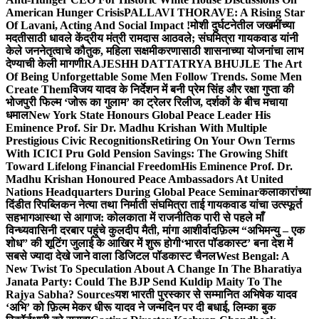
American Hunger Crisis
PALLAVI THORAVE: A Rising Star
Of Lavani, Acting And Social Impact !
मोशी दुर्घटनेतील जखमींच्या
मदतीसाठी धावले केंद्रीय मंत्री रामदास आठवले; संघमित्रा गायकवाड यांनी
केले जननेतृत्वाचे कौतुक, महिला सक्षमीकरणासाठी शासनाच्या योजनांचा लाभ
देण्याची केली मागणी
RAJESHH DATTATRYA BHUJLE The Art
Of Being Unforgettable Some Men Follow Trends. Some Men
Create Them
विजय यादव के निर्देशन में बनी प्रेम सिंह और रक्षा गुप्ता की
भोजपुरी फिल्म ‘जोरू का गुलाम’ का ट्रेलर रिलीज, दर्शकों के बीच मचाया
धमाल
New York State Honours Global Peace Leader His
Eminence Prof. Sir Dr. Madhu Krishan With Multiple
Prestigious Civic Recognitions
Retiring On Your Own Terms
With ICICI Pru Gold Pension Savings: The Growing Shift
Toward Lifelong Financial Freedom
His Eminence Prof. Dr.
Madhu Krishan Honoured Peace Ambassadors At United
Nations Headquarters During Global Peace Seminar
कलाकारांच्या
दिंडीत रिपब्लिकन नेत्या तथा निर्माती संघमित्रा ताई गायकवाड यांचा उत्स्फूर्त
सहभाग
आस्था से आगाज: कोलकाता में राजनीतिक पारी से पहले माँ
विन्ध्यवासिनी दरबार पहुंचे कुलदीप मैती, मांगा आशीर्वाद
फ़िल्म “अभिमन्यु – एक
शोध” की शूटिंग जुलाई के आखिर में शुरू होगी
‘भारत पॉडकास्ट’ बना देश में
सबसे ज्यादा देखे जाने वाला डिजिटल पॉडकास्ट चैनल
West Bengal: A
New Twist To Speculation About A Change In The Bharatiya
Janata Party: Could The BJP Send Kuldip Maity To The
Rajya Sabha? Sources
यश भारती पुरस्कार से सम्मानित अभिषेक यादव
‘अभि’ को फ़िल्म मेकर धीरू यादव ने जन्मदिन पर दी बधाई, लिम्का बुक