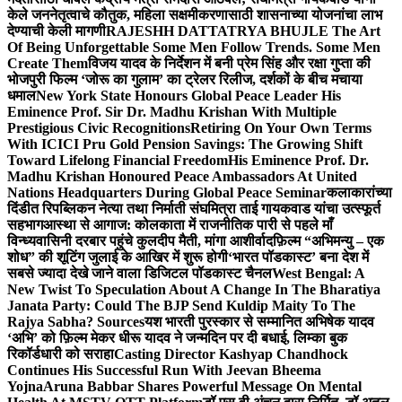
केले जननेतृत्वाचे कौतुक, महिला सक्षमीकरणासाठी शासनाच्या योजनांचा लाभ
देण्याची केली मागणी
RAJESHH DATTATRYA BHUJLE The Art
Of Being Unforgettable Some Men Follow Trends. Some Men
Create Them
विजय यादव के निर्देशन में बनी प्रेम सिंह और रक्षा गुप्ता की
भोजपुरी फिल्म ‘जोरू का गुलाम’ का ट्रेलर रिलीज, दर्शकों के बीच मचाया
धमाल
New York State Honours Global Peace Leader His
Eminence Prof. Sir Dr. Madhu Krishan With Multiple
Prestigious Civic Recognitions
Retiring On Your Own Terms
With ICICI Pru Gold Pension Savings: The Growing Shift
Toward Lifelong Financial Freedom
His Eminence Prof. Dr.
Madhu Krishan Honoured Peace Ambassadors At United
Nations Headquarters During Global Peace Seminar
कलाकारांच्या
दिंडीत रिपब्लिकन नेत्या तथा निर्माती संघमित्रा ताई गायकवाड यांचा उत्स्फूर्त
सहभाग
आस्था से आगाज: कोलकाता में राजनीतिक पारी से पहले माँ
विन्ध्यवासिनी दरबार पहुंचे कुलदीप मैती, मांगा आशीर्वाद
फ़िल्म “अभिमन्यु – एक
शोध” की शूटिंग जुलाई के आखिर में शुरू होगी
‘भारत पॉडकास्ट’ बना देश में
सबसे ज्यादा देखे जाने वाला डिजिटल पॉडकास्ट चैनल
West Bengal: A
New Twist To Speculation About A Change In The Bharatiya
Janata Party: Could The BJP Send Kuldip Maity To The
Rajya Sabha? Sources
यश भारती पुरस्कार से सम्मानित अभिषेक यादव
‘अभि’ को फ़िल्म मेकर धीरू यादव ने जन्मदिन पर दी बधाई, लिम्का बुक
रिकॉर्डधारी को सराहा
Casting Director Kashyap Chandhock
Continues His Successful Run With Jeevan Bheema
Yojna
Aruna Babbar Shares Powerful Message On Mental