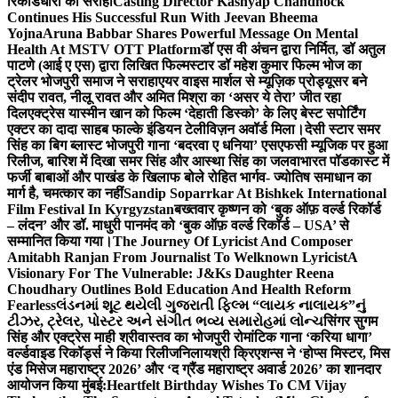
रिकॉर्डधारी को सराहा
Casting Director Kashyap Chandhock
Continues His Successful Run With Jeevan Bheema
Yojna
Aruna Babbar Shares Powerful Message On Mental
Health At MSTV OTT Platform
डॉ एस वी अंचन द्वारा निर्मित, डॉ अतुल
पाटणे (आई ए एस) द्वारा लिखित फिल्मस्टार डॉ महेश कुमार फिल्म भोज का
ट्रेलर भोजपुरी समाज ने सराहा
एयर वाइस मार्शल से म्यूज़िक प्रोड्यूसर बने
संदीप रावत, नीलू रावत और अमित मिश्रा का ‘असर ये तेरा’ जीत रहा
दिल
एक्ट्रेस यास्मीन खान को फिल्म ‘देहाती डिस्को’ के लिए बेस्ट सपोर्टिंग
एक्टर का दादा साहब फाल्के इंडियन टेलीविज़न अवॉर्ड मिला।
देसी स्टार समर
सिंह का बिग ब्लास्ट भोजपुरी गाना ‘बदरवा ए धनिया’ एसएफसी म्यूजिक पर हुआ
रिलीज, बारिश में दिखा समर सिंह और आस्था सिंह का जलवा
भारत पॉडकास्ट में
फर्जी बाबाओं और पाखंड के खिलाफ बोले रोहित भार्गव- ज्योतिष समाधान का
मार्ग है, चमत्कार का नहीं
Sandip Soparrkar At Bishkek International
Film Festival In Kyrgyzstan
बख्तवार कृष्णन को ‘बुक ऑफ़ वर्ल्ड रिकॉर्ड
– लंदन’ और डॉ. माधुरी पानमंद को ‘बुक ऑफ़ वर्ल्ड रिकॉर्ड – USA’ से
सम्मानित किया गया।
The Journey Of Lyricist And Composer
Amitabh Ranjan From Journalist To Welknown Lyricist
A
Visionary For The Vulnerable: J&Ks Daughter Reena
Choudhary Outlines Bold Education And Health Reform
Fearless
લંડનમાં શૂટ થયેલી ગુજરાતી ફિલ્મ “લાયક નાલાયક”નું
ટીઝર, ટ્રેલર, પોસ્ટર અને સંગીત ભવ્ય સમારોહમાં લોન્ચ
सिंगर सुगम
सिंह और एक्ट्रेस माही श्रीवास्तव का भोजपुरी रोमांटिक गाना ‘करिया धागा’
वर्ल्डवाइड रिकॉर्ड्स ने किया रिलीज
निलायश्री क्रिएशन्स ने ‘होप्स मिस्टर, मिस
एंड मिसेज महाराष्ट्र 2026’ और ‘द ग्रैंड महाराष्ट्र अवार्ड 2026’ का शानदार
आयोजन किया मुंबई:
Heartfelt Birthday Wishes To CM Vijay