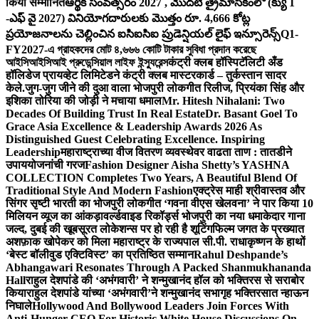
किया सम्मानित
ఆర్థిక సంవత్సరం 2027 , మొదటి త్రైమాసికంలో (క్యు 1
-ఎఫ్ వై 2027) వినియోగదారులకు మొత్తం రూ. 4,666 కోట్ల
ప్రయోజనాలను చెల్లించిన ఐసిఐసిఐ ప్రుడెన్షియల్ లైఫ్ ఇన్సూరెన్స్
Q1-
FY2027-এ গ্রাহকদের মোট ৪,৬৬৬ কোটি টাকার সুবিধা প্রদান করেছে
আইসিআইসিআই প্রুডেন্সিয়াল লাইফ ইন্স্যুরেন্স
कंट्री क्लब हॉस्पिटॅलिटी अँड
हॉलिडेज प्रायव्हेट लिमिटेडने कंट्री क्लब मास्टरकार्ड – तुर्कस्तान सादर
केले.
जुग-जुग जीने की दुआ वाला भोजपुरी लोकगीत रिलीज, प्रियंका सिंह और
इशिका तोरिया की जोड़ी ने मचाया धमाल
Mr. Hitesh Nihalani: Two
Decades Of Building Trust In Real Estate
Dr. Basant Goel To
Grace Asia Excellence & Leadership Awards 2026 As
Distinguished Guest Celebrating Excellence. Inspiring
Leadership
महाराष्ट्राच्या वीज वितरण व्यवस्थेवर वाढता ताण : तातडीने
उपाययोजनांची गरज
Fashion Designer Aisha Shetty’s YASHNA
COLLECTION Completes Two Years, A Beautiful Blend Of
Traditional Style And Modern Fashion
एक्ट्रेस माही श्रीवास्तव और
सिंगर सृष्टी भारती का भोजपुरी लोकगीत ‘गवना वीएस खेलवना’ ने पार किया 10
मिलियन व्यूज का आंकड़ा
वर्ल्डवाइड रिकॉर्ड्स भोजपुरी का नया धमाकेदार गाना
जल्द, दुबई की खूबसूरत लोकेशन्स पर हो रही है शूटिंग
फिल्म जगत के प्रख्यात
अशफ़ाक खोपेकर को मिला महाराष्ट्र के राज्यपाल सी.पी. राधाकृष्णन के हाथों
‘बेस्ट बॉलीवुड एक्टिविस्ट’ का प्रतिष्ठित सम्मान
Rahul Deshpande’s
Abhangawari Resonates Through A Packed Shanmukhananda
Hall
राहुल देशपांडे की ‘अभंगवारी’ ने शन्मुखानंद हॉल को भक्तिरस से सराबोर
किया
राहुल देशपांडे यांच्या ‘अभंगवारी’ने शन्मुखानंद सभागृह भक्तिरसात न्हाऊन
निघाले
Hollywood And Bollywood Leaders Join Forces With
Anti-Hunger CEO For Historic White House Discussions On