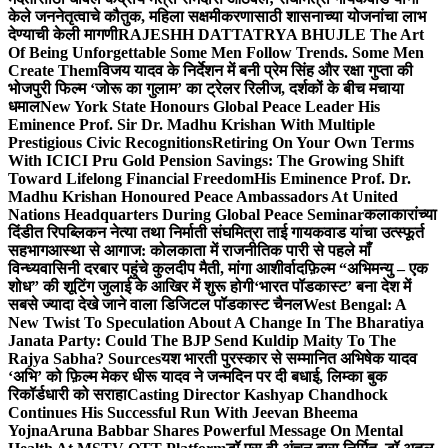
केले जननेतृत्वाचे कौतुक, महिला सक्षमीकरणासाठी शासनाच्या योजनांचा लाभ
देण्याची केली मागणी
RAJESHH DATTATRYA BHUJLE The Art
Of Being Unforgettable Some Men Follow Trends. Some Men
Create Them
विजय यादव के निर्देशन में बनी प्रेम सिंह और रक्षा गुप्ता की
भोजपुरी फिल्म ‘जोरू का गुलाम’ का ट्रेलर रिलीज, दर्शकों के बीच मचाया
धमाल
New York State Honours Global Peace Leader His
Eminence Prof. Sir Dr. Madhu Krishan With Multiple
Prestigious Civic Recognitions
Retiring On Your Own Terms
With ICICI Pru Gold Pension Savings: The Growing Shift
Toward Lifelong Financial Freedom
His Eminence Prof. Dr.
Madhu Krishan Honoured Peace Ambassadors At United
Nations Headquarters During Global Peace Seminar
कलाकारांच्या
दिंडीत रिपब्लिकन नेत्या तथा निर्माती संघमित्रा ताई गायकवाड यांचा उत्स्फूर्त
सहभाग
आस्था से आगाज: कोलकाता में राजनीतिक पारी से पहले माँ
विन्ध्यवासिनी दरबार पहुंचे कुलदीप मैती, मांगा आशीर्वाद
फ़िल्म “अभिमन्यु – एक
शोध” की शूटिंग जुलाई के आखिर में शुरू होगी
‘भारत पॉडकास्ट’ बना देश में
सबसे ज्यादा देखे जाने वाला डिजिटल पॉडकास्ट चैनल
West Bengal: A
New Twist To Speculation About A Change In The Bharatiya
Janata Party: Could The BJP Send Kuldip Maity To The
Rajya Sabha? Sources
यश भारती पुरस्कार से सम्मानित अभिषेक यादव
‘अभि’ को फ़िल्म मेकर धीरू यादव ने जन्मदिन पर दी बधाई, लिम्का बुक
रिकॉर्डधारी को सराहा
Casting Director Kashyap Chandhock
Continues His Successful Run With Jeevan Bheema
Yojna
Aruna Babbar Shares Powerful Message On Mental