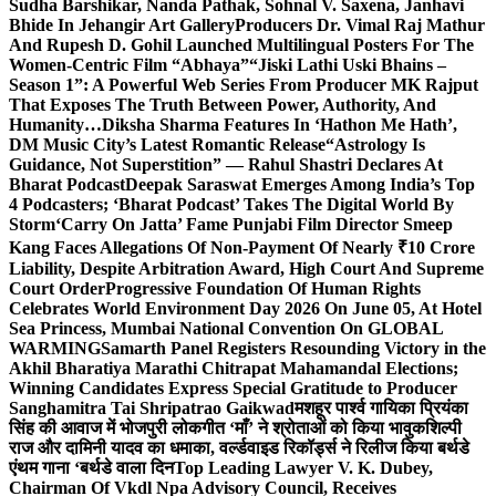
Sudha Barshikar, Nanda Pathak, Sohnal V. Saxena, Janhavi
Bhide In Jehangir Art Gallery
Producers Dr. Vimal Raj Mathur
And Rupesh D. Gohil Launched Multilingual Posters For The
Women-Centric Film “Abhaya”
“Jiski Lathi Uski Bhains –
Season 1”: A Powerful Web Series From Producer MK Rajput
That Exposes The Truth Between Power, Authority, And
Humanity…
Diksha Sharma Features In ‘Hathon Me Hath’,
DM Music City’s Latest Romantic Release
“Astrology Is
Guidance, Not Superstition” — Rahul Shastri Declares At
Bharat Podcast
Deepak Saraswat Emerges Among India’s Top
4 Podcasters; ‘Bharat Podcast’ Takes The Digital World By
Storm
‘Carry On Jatta’ Fame Punjabi Film Director Smeep
Kang Faces Allegations Of Non-Payment Of Nearly ₹10 Crore
Liability, Despite Arbitration Award, High Court And Supreme
Court Order
Progressive Foundation Of Human Rights
Celebrates World Environment Day 2026 On June 05, At Hotel
Sea Princess, Mumbai National Convention On GLOBAL
WARMING
Samarth Panel Registers Resounding Victory in the
Akhil Bharatiya Marathi Chitrapat Mahamandal Elections;
Winning Candidates Express Special Gratitude to Producer
Sanghamitra Tai Shripatrao Gaikwad
मशहूर पार्श्व गायिका प्रियंका
सिंह की आवाज में भोजपुरी लोकगीत ‘माँ’ ने श्रोताओं को किया भावुक
शिल्पी
राज और दामिनी यादव का धमाका, वर्ल्डवाइड रिकॉर्ड्स ने रिलीज किया बर्थडे
एंथम गाना ‘बर्थडे वाला दिन
Top Leading Lawyer V. K. Dubey,
Chairman Of Vkdl Npa Advisory Council, Receives