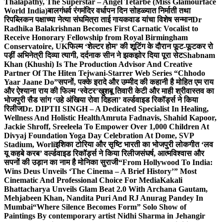
Thalapathy, The Superstar – Angel Tetarbe (Miss Glamourface
World India)
बालगंधर्व रंगमंदिर वर्धापन दिन सोहळ्यात निर्माती तथा
रिपब्लिकन पक्षाच्या नेत्या संघमित्रा ताई गायकवाड यांचा विशेष सन्मान
Dr
Radhika Balakrishnan Becomes First Carnatic Vocalist to
Receive Honorary Fellowship from Royal Birmingham
Conservatoire, UK
फिल्म ‘शेल्टर होम’ की शूटिंग के दौरान फूट-फूटकर रो
पड़ीं अभिनेत्री दिव्या त्यागी, दर्दनाक सीन ने झकझोर दिया पूरा सेट
Shabnam
Khan (Khushi) Is The Production Advisor And Creative
Partner Of The Hiten Tejwani-Starrer Web Series “Chhodo
Yaar Jaane Do”
सपनों, पक्के इरादे और उम्मीद की कहानी है मोहित एम राय
और ऐश्याना राय की फिल्म ‘स्वेटर’
खुशबू तिवारी केटी और माही श्रीवास्तव का
भोजपुरी सैड सांग ‘उहे अंखिया रोवा दिहला’ वर्ल्डवाइड रिकॉर्ड्स ने किया
रिलीज
Dr. DIPTII SINGH – A Dedicated Specialist In Healing,
Wellness And Holistic Health
Amruta Fadnavis, Shahid Kapoor,
Jackie Shroff, Sreeleela To Empower Over 1,000 Children At
Divyaj Foundation Yoga Day Celebration At Dome, SVP
Stadium, Worli
इशिका टोरिया और सृष्टि भारती का भोजपुरी लोकगीत ‘लव
यू कहबे करब’ वर्ल्डवाइड रिकॉर्ड्स ने किया रिलीज
संघर्ष, आत्मविश्वास और
सपनों की उड़ान का नाम है मोनिका सुराजी
“From Hollywood To India:
Wins Deus Unveils ‘The Cinema – A Brief History’” Most
Cinematic And Professional Choice For Media
Kakali
Bhattacharya Unveils Glam Beat 2.0 With Archana Gautam,
Mehjabeen Khan, Nandita Puri And RJ Anurag Pandey In
Mumbai
“Where Silence Becomes Form” Solo Show of
Paintings By contemporary artist Nidhi Sharma in Jehangir