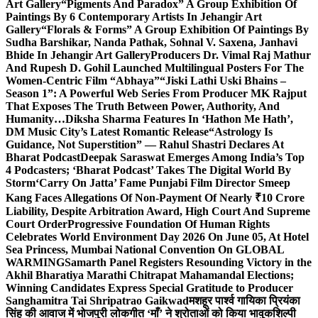
Art Gallery
“Pigments And Paradox” A Group Exhibition Of
Paintings By 6 Contemporary Artists In Jehangir Art
Gallery
“Florals & Forms” A Group Exhibition Of Paintings By
Sudha Barshikar, Nanda Pathak, Sohnal V. Saxena, Janhavi
Bhide In Jehangir Art Gallery
Producers Dr. Vimal Raj Mathur
And Rupesh D. Gohil Launched Multilingual Posters For The
Women-Centric Film “Abhaya”
“Jiski Lathi Uski Bhains –
Season 1”: A Powerful Web Series From Producer MK Rajput
That Exposes The Truth Between Power, Authority, And
Humanity…
Diksha Sharma Features In ‘Hathon Me Hath’,
DM Music City’s Latest Romantic Release
“Astrology Is
Guidance, Not Superstition” — Rahul Shastri Declares At
Bharat Podcast
Deepak Saraswat Emerges Among India’s Top
4 Podcasters; ‘Bharat Podcast’ Takes The Digital World By
Storm
‘Carry On Jatta’ Fame Punjabi Film Director Smeep
Kang Faces Allegations Of Non-Payment Of Nearly ₹10 Crore
Liability, Despite Arbitration Award, High Court And Supreme
Court Order
Progressive Foundation Of Human Rights
Celebrates World Environment Day 2026 On June 05, At Hotel
Sea Princess, Mumbai National Convention On GLOBAL
WARMING
Samarth Panel Registers Resounding Victory in the
Akhil Bharatiya Marathi Chitrapat Mahamandal Elections;
Winning Candidates Express Special Gratitude to Producer
Sanghamitra Tai Shripatrao Gaikwad
मशहूर पार्श्व गायिका प्रियंका
सिंह की आवाज में भोजपुरी लोकगीत ‘माँ’ ने श्रोताओं को किया भावुक
शिल्पी