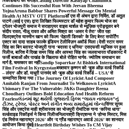
रिकॉर्डधारी को सराहा
Casting Director Kashyap Chandhock
Continues His Successful Run With Jeevan Bheema
Yojna
Aruna Babbar Shares Powerful Message On Mental
Health At MSTV OTT Platform
डॉ एस वी अंचन द्वारा निर्मित, डॉ अतुल
पाटणे (आई ए एस) द्वारा लिखित फिल्मस्टार डॉ महेश कुमार फिल्म भोज का
ट्रेलर भोजपुरी समाज ने सराहा
एयर वाइस मार्शल से म्यूज़िक प्रोड्यूसर बने
संदीप रावत, नीलू रावत और अमित मिश्रा का ‘असर ये तेरा’ जीत रहा
दिल
एक्ट्रेस यास्मीन खान को फिल्म ‘देहाती डिस्को’ के लिए बेस्ट सपोर्टिंग
एक्टर का दादा साहब फाल्के इंडियन टेलीविज़न अवॉर्ड मिला।
देसी स्टार समर
सिंह का बिग ब्लास्ट भोजपुरी गाना ‘बदरवा ए धनिया’ एसएफसी म्यूजिक पर हुआ
रिलीज, बारिश में दिखा समर सिंह और आस्था सिंह का जलवा
भारत पॉडकास्ट में
फर्जी बाबाओं और पाखंड के खिलाफ बोले रोहित भार्गव- ज्योतिष समाधान का
मार्ग है, चमत्कार का नहीं
Sandip Soparrkar At Bishkek International
Film Festival In Kyrgyzstan
बख्तवार कृष्णन को ‘बुक ऑफ़ वर्ल्ड रिकॉर्ड
– लंदन’ और डॉ. माधुरी पानमंद को ‘बुक ऑफ़ वर्ल्ड रिकॉर्ड – USA’ से
सम्मानित किया गया।
The Journey Of Lyricist And Composer
Amitabh Ranjan From Journalist To Welknown Lyricist
A
Visionary For The Vulnerable: J&Ks Daughter Reena
Choudhary Outlines Bold Education And Health Reform
Fearless
લંડનમાં શૂટ થયેલી ગુજરાતી ફિલ્મ “લાયક નાલાયક”નું
ટીઝર, ટ્રેલર, પોસ્ટર અને સંગીત ભવ્ય સમારોહમાં લોન્ચ
सिंगर सुगम
सिंह और एक्ट्रेस माही श्रीवास्तव का भोजपुरी रोमांटिक गाना ‘करिया धागा’
वर्ल्डवाइड रिकॉर्ड्स ने किया रिलीज
निलायश्री क्रिएशन्स ने ‘होप्स मिस्टर, मिस
एंड मिसेज महाराष्ट्र 2026’ और ‘द ग्रैंड महाराष्ट्र अवार्ड 2026’ का शानदार
आयोजन किया मुंबई:
Heartfelt Birthday Wishes To CM Vijay