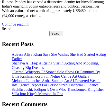
Rupesh Pandey has carved a distinctive identity for himself among
India’s emerging young entrepreneurs and political personalities.
With an estimated net worth of approximately US$480 million
(₹4,000 crore), as cited…
Continue reading
Search
Search
Recent Posts
Actress Aliya Khan Says She Wishes She Had Started Acting
Earlier
Shanaya Al Haq: A Rising Star In Acting And Modeling,
Chasing Big Dreams
“Eternal Whispers Of Stone” Solo Show Of Paintings By
Uma Krishnamoorthy In Nehru Centre Art Gallery
Melooha Launches Artha Sutram, An AI-Powered Wealth
Intelligence Report For Personalized Financial Guidance
Sachiin Joshi: Jodhpur’s Own Who Transformed Kingfisher
Villa Into King’s Mansion In Goa
Recent Comments