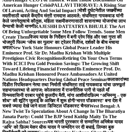
American Hunger Crisis
PALLAVI THORAVE: A Rising Star
Of Lavani, Acting And Social Impact !
मोशी दुर्घटनेतील जखमींच्या
मदतीसाठी धावले केंद्रीय मंत्री रामदास आठवले; संघमित्रा गायकवाड यांनी
केले जननेतृत्वाचे कौतुक, महिला सक्षमीकरणासाठी शासनाच्या योजनांचा लाभ
देण्याची केली मागणी
RAJESHH DATTATRYA BHUJLE The Art
Of Being Unforgettable Some Men Follow Trends. Some Men
Create Them
विजय यादव के निर्देशन में बनी प्रेम सिंह और रक्षा गुप्ता की
भोजपुरी फिल्म ‘जोरू का गुलाम’ का ट्रेलर रिलीज, दर्शकों के बीच मचाया
धमाल
New York State Honours Global Peace Leader His
Eminence Prof. Sir Dr. Madhu Krishan With Multiple
Prestigious Civic Recognitions
Retiring On Your Own Terms
With ICICI Pru Gold Pension Savings: The Growing Shift
Toward Lifelong Financial Freedom
His Eminence Prof. Dr.
Madhu Krishan Honoured Peace Ambassadors At United
Nations Headquarters During Global Peace Seminar
कलाकारांच्या
दिंडीत रिपब्लिकन नेत्या तथा निर्माती संघमित्रा ताई गायकवाड यांचा उत्स्फूर्त
सहभाग
आस्था से आगाज: कोलकाता में राजनीतिक पारी से पहले माँ
विन्ध्यवासिनी दरबार पहुंचे कुलदीप मैती, मांगा आशीर्वाद
फ़िल्म “अभिमन्यु – एक
शोध” की शूटिंग जुलाई के आखिर में शुरू होगी
‘भारत पॉडकास्ट’ बना देश में
सबसे ज्यादा देखे जाने वाला डिजिटल पॉडकास्ट चैनल
West Bengal: A
New Twist To Speculation About A Change In The Bharatiya
Janata Party: Could The BJP Send Kuldip Maity To The
Rajya Sabha? Sources
यश भारती पुरस्कार से सम्मानित अभिषेक यादव
‘अभि’ को फ़िल्म मेकर धीरू यादव ने जन्मदिन पर दी बधाई, लिम्का बुक