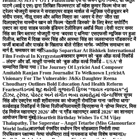
Health At MSTV OTT Platform
डॉ एस वी अंचन द्वारा निर्मित, डॉ अतुल
पाटणे (आई ए एस) द्वारा लिखित फिल्मस्टार डॉ महेश कुमार फिल्म भोज का
ट्रेलर भोजपुरी समाज ने सराहा
एयर वाइस मार्शल से म्यूज़िक प्रोड्यूसर बने
संदीप रावत, नीलू रावत और अमित मिश्रा का ‘असर ये तेरा’ जीत रहा
दिल
एक्ट्रेस यास्मीन खान को फिल्म ‘देहाती डिस्को’ के लिए बेस्ट सपोर्टिंग
एक्टर का दादा साहब फाल्के इंडियन टेलीविज़न अवॉर्ड मिला।
देसी स्टार समर
सिंह का बिग ब्लास्ट भोजपुरी गाना ‘बदरवा ए धनिया’ एसएफसी म्यूजिक पर हुआ
रिलीज, बारिश में दिखा समर सिंह और आस्था सिंह का जलवा
भारत पॉडकास्ट में
फर्जी बाबाओं और पाखंड के खिलाफ बोले रोहित भार्गव- ज्योतिष समाधान का
मार्ग है, चमत्कार का नहीं
Sandip Soparrkar At Bishkek International
Film Festival In Kyrgyzstan
बख्तवार कृष्णन को ‘बुक ऑफ़ वर्ल्ड रिकॉर्ड
– लंदन’ और डॉ. माधुरी पानमंद को ‘बुक ऑफ़ वर्ल्ड रिकॉर्ड – USA’ से
सम्मानित किया गया।
The Journey Of Lyricist And Composer
Amitabh Ranjan From Journalist To Welknown Lyricist
A
Visionary For The Vulnerable: J&Ks Daughter Reena
Choudhary Outlines Bold Education And Health Reform
Fearless
લંડનમાં શૂટ થયેલી ગુજરાતી ફિલ્મ “લાયક નાલાયક”નું
ટીઝર, ટ્રેલર, પોસ્ટર અને સંગીત ભવ્ય સમારોહમાં લોન્ચ
सिंगर सुगम
सिंह और एक्ट्रेस माही श्रीवास्तव का भोजपुरी रोमांटिक गाना ‘करिया धागा’
वर्ल्डवाइड रिकॉर्ड्स ने किया रिलीज
निलायश्री क्रिएशन्स ने ‘होप्स मिस्टर, मिस
एंड मिसेज महाराष्ट्र 2026’ और ‘द ग्रैंड महाराष्ट्र अवार्ड 2026’ का शानदार
आयोजन किया मुंबई:
Heartfelt Birthday Wishes To CM Vijay
Thalapathy, The Superstar – Angel Tetarbe (Miss Glamourface
World India)
बालगंधर्व रंगमंदिर वर्धापन दिन सोहळ्यात निर्माती तथा
रिपब्लिकन पक्षाच्या नेत्या संघमित्रा ताई गायकवाड यांचा विशेष सन्मान
Dr