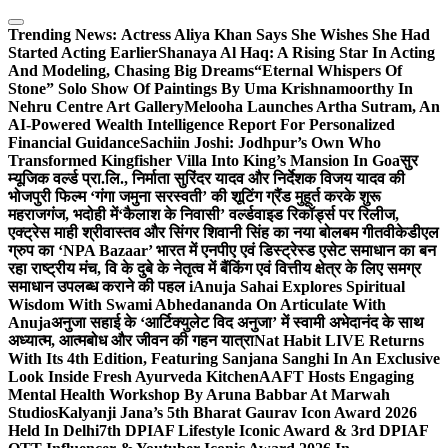
Skip
to
Trending News:
Actress Aliya Khan Says She Wishes She Had
content
Started Acting Earlier
Shanaya Al Haq: A Rising Star In Acting
And Modeling, Chasing Big Dreams
“Eternal Whispers Of
Stone” Solo Show Of Paintings By Uma Krishnamoorthy In
Nehru Centre Art Gallery
Melooha Launches Artha Sutram, An
AI-Powered Wealth Intelligence Report For Personalized
Financial Guidance
Sachiin Joshi: Jodhpur’s Own Who
Transformed Kingfisher Villa Into King’s Mansion In Goa
सुर
म्यूजिक वर्ल्ड प्रा.लि., निर्माता सुरिंदर यादव और निर्देशक विजय यादव की
भोजपुरी फिल्म ‘गंगा जमुना सरस्वती’ की शूटिंग ग्रैंड मुहूर्त करके शुरू
महराजगंज, भदोही में
‘कैलाश के निवासी’ वर्ल्डवाइड रिकॉर्ड्स पर रिलीज,
एक्ट्रेस माही श्रीवास्तव और सिंगर शिवानी सिंह का नया बोलबम गीत
वीकेडीएल
ग्रुप का ‘NPA Bazaar’ भारत में एनपीए एवं डिस्ट्रेस्ड एसेट समाधान का बन
रहा राष्ट्रीय मंच, वि के दुबे के नेतृत्व में बैंकिंग एवं वित्तीय क्षेत्र के लिए समग्र
समाधान उपलब्ध कराने की पहल i
Anuja Sahai Explores Spiritual
Wisdom With Swami Abhedananda On Articulate With
Anuja
अनुजा सहाई के ‘आर्टिक्युलेट विद अनुजा’ में स्वामी अभेदानंद के साथ
अध्यात्म, आत्मबोध और जीवन की गहन यात्रा
Nat Habit LIVE Returns
With Its 4th Edition, Featuring Sanjana Sanghi In An Exclusive
Look Inside Fresh Ayurveda Kitchen
AAFT Hosts Engaging
Mental Health Workshop By Aruna Babbar At Marwah
Studios
Kalyanji Jana’s 5th Bharat Gaurav Icon Award 2026
Held In Delhi
7th DPIAF Lifestyle Iconic Award & 3rd DPIAF