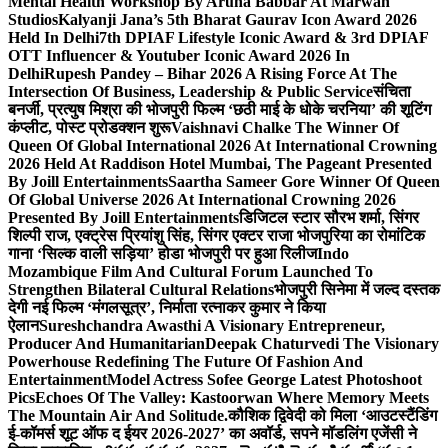
Mental Health Workshop By Aruna Babbar At Marwah
Studios
Kalyanji Jana’s 5th Bharat Gaurav Icon Award 2026
Held In Delhi
7th DPIAF Lifestyle Iconic Award & 3rd DPIAF
OTT Influencer & Youtuber Iconic Award 2026 In
Delhi
Rupesh Pandey – Bihar 2026 A Rising Force At The
Intersection Of Business, Leadership & Public Service
संचिता
बनर्जी, प्रत्युष मिश्रा की भोजपुरी फिल्म ‘छठी माई के धोके चरनिया’ की शूटिंग
कंप्लीट, पोस्ट प्रोडक्शन शुरू
Vaishnavi Chalke The Winner Of
Queen Of Global International 2026 At International Crowning
2026 Held At Raddison Hotel Mumbai, The Pageant Presented
By Joill Entertainments
Saartha Sameer Gore Winner Of Queen
Of Global Universe 2026 At International Crowning 2026
Presented By Joill Entertainments
डिजिटल स्टार सौरभ शर्मा, सिंगर
शिल्पी राज, एक्ट्रेस प्रियांशु सिंह, सिंगर एक्टर राजा भोजपुरिया का रोमांटिक
गाना ‘सिल्क वाली सड़िया’ होडा भोजपुरी पर हुआ रिलीज
Indo
Mozambique Film And Cultural Forum Launched To
Strengthen Bilateral Cultural Relations
भोजपुरी सिनेमा में जल्द दस्तक
देगी नई फिल्म ‘मंगलसूत्र’, निर्माता रत्नाकर कुमार ने किया
ऐलान
Sureshchandra Awasthi A Visionary Entrepreneur,
Producer And Humanitarian
Deepak Chaturvedi The Visionary
Powerhouse Redefining The Future Of Fashion And
Entertainment
Model Actress Sofee George Latest Photoshoot
Pics
Echoes Of The Valley: Kastoorwan Where Memory Meets
The Mountain Air And Solitude.
कौशिक द्विवेदी को मिला ‘आउटस्टैंडिंग
ई-कॉमर्स शूट ऑफ द ईयर 2026-2027’ का अवॉर्ड, सपने मॉडलिंग एजेंसी ने