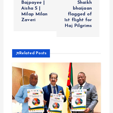
Bajpayee |
Shaikh
n
Aisha S |
bhaijaan
Milap Milan
flagged of
a
Zaveri
1st flight for
Haj Pilgrims
v
i
Related Posts
g
a
t
i
o