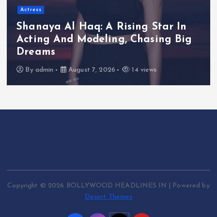
“Eternal Whispers Of St
ng Star In
Show Of Paintings By 
Chasing Big
Krishnamoorthy In Neh
Art Gallery
4 views
By
admin
August 7, 2026
10
Copyright © 2026 BOLLYWOOD HEADLINES.IN | Powered by
Desert Themes