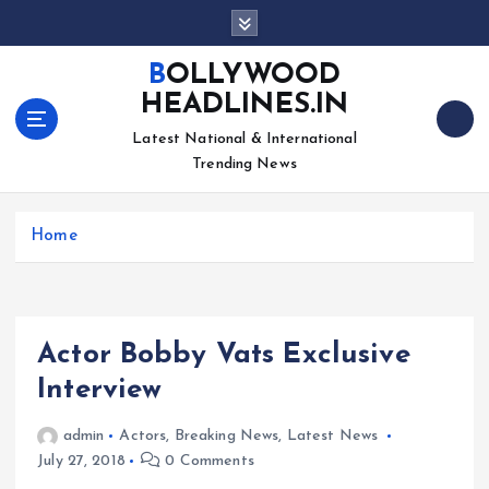
S
k
i
BOLLYWOOD
p
HEADLINES.IN
t
o
Latest National & International
c
Trending News
o
n
Home
t
e
n
t
Actor Bobby Vats Exclusive
Interview
admin
Actors
,
Breaking News
,
Latest News
July 27, 2018
0 Comments