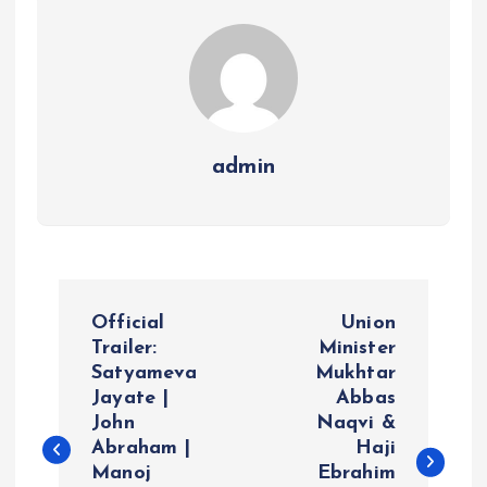
admin
P
Official
Union
o
Trailer:
Minister
Satyameva
Mukhtar
Jayate |
Abbas
s
John
Naqvi &
Abraham |
Haji
t
Manoj
Ebrahim