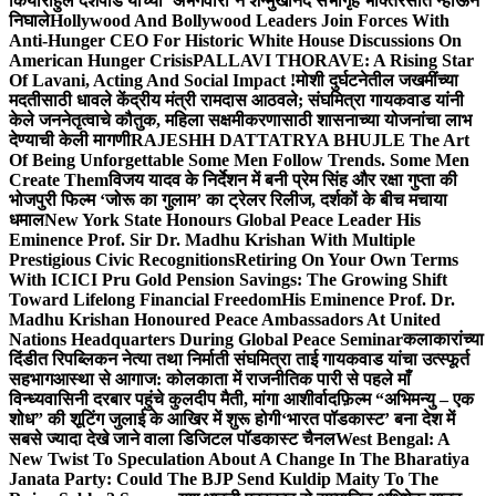
किया
राहुल देशपांडे यांच्या ‘अभंगवारी’ने शन्मुखानंद सभागृह भक्तिरसात न्हाऊन
निघाले
Hollywood And Bollywood Leaders Join Forces With
Anti-Hunger CEO For Historic White House Discussions On
American Hunger Crisis
PALLAVI THORAVE: A Rising Star
Of Lavani, Acting And Social Impact !
मोशी दुर्घटनेतील जखमींच्या
मदतीसाठी धावले केंद्रीय मंत्री रामदास आठवले; संघमित्रा गायकवाड यांनी
केले जननेतृत्वाचे कौतुक, महिला सक्षमीकरणासाठी शासनाच्या योजनांचा लाभ
देण्याची केली मागणी
RAJESHH DATTATRYA BHUJLE The Art
Of Being Unforgettable Some Men Follow Trends. Some Men
Create Them
विजय यादव के निर्देशन में बनी प्रेम सिंह और रक्षा गुप्ता की
भोजपुरी फिल्म ‘जोरू का गुलाम’ का ट्रेलर रिलीज, दर्शकों के बीच मचाया
धमाल
New York State Honours Global Peace Leader His
Eminence Prof. Sir Dr. Madhu Krishan With Multiple
Prestigious Civic Recognitions
Retiring On Your Own Terms
With ICICI Pru Gold Pension Savings: The Growing Shift
Toward Lifelong Financial Freedom
His Eminence Prof. Dr.
Madhu Krishan Honoured Peace Ambassadors At United
Nations Headquarters During Global Peace Seminar
कलाकारांच्या
दिंडीत रिपब्लिकन नेत्या तथा निर्माती संघमित्रा ताई गायकवाड यांचा उत्स्फूर्त
सहभाग
आस्था से आगाज: कोलकाता में राजनीतिक पारी से पहले माँ
विन्ध्यवासिनी दरबार पहुंचे कुलदीप मैती, मांगा आशीर्वाद
फ़िल्म “अभिमन्यु – एक
शोध” की शूटिंग जुलाई के आखिर में शुरू होगी
‘भारत पॉडकास्ट’ बना देश में
सबसे ज्यादा देखे जाने वाला डिजिटल पॉडकास्ट चैनल
West Bengal: A
New Twist To Speculation About A Change In The Bharatiya
Janata Party: Could The BJP Send Kuldip Maity To The