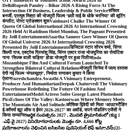
OTT Influencer & Youtuber Iconic Award 2026 In
Delhi
Rupesh Pandey – Bihar 2026 A Rising Force At The
Intersection Of Business, Leadership & Public Service
संचिता
बनर्जी, प्रत्युष मिश्रा की भोजपुरी फिल्म ‘छठी माई के धोके चरनिया’ की शूटिंग
कंप्लीट, पोस्ट प्रोडक्शन शुरू
Vaishnavi Chalke The Winner Of
Queen Of Global International 2026 At International Crowning
2026 Held At Raddison Hotel Mumbai, The Pageant Presented
By Joill Entertainments
Saartha Sameer Gore Winner Of Queen
Of Global Universe 2026 At International Crowning 2026
Presented By Joill Entertainments
डिजिटल स्टार सौरभ शर्मा, सिंगर
शिल्पी राज, एक्ट्रेस प्रियांशु सिंह, सिंगर एक्टर राजा भोजपुरिया का रोमांटिक
गाना ‘सिल्क वाली सड़िया’ होडा भोजपुरी पर हुआ रिलीज
Indo
Mozambique Film And Cultural Forum Launched To
Strengthen Bilateral Cultural Relations
भोजपुरी सिनेमा में जल्द दस्तक
देगी नई फिल्म ‘मंगलसूत्र’, निर्माता रत्नाकर कुमार ने किया
ऐलान
Sureshchandra Awasthi A Visionary Entrepreneur,
Producer And Humanitarian
Deepak Chaturvedi The Visionary
Powerhouse Redefining The Future Of Fashion And
Entertainment
Model Actress Sofee George Latest Photoshoot
Pics
Echoes Of The Valley: Kastoorwan Where Memory Meets
The Mountain Air And Solitude.
कौशिक द्विवेदी को मिला ‘आउटस्टैंडिंग
ई-कॉमर्स शूट ऑफ द ईयर 2026-2027’ का अवॉर्ड, सपने मॉडलिंग एजेंसी ने
किया सम्मानित
ఆర్థిక సంవత్సరం 2027 , మొదటి త్రైమాసికంలో (క్యు 1
-ఎఫ్ వై 2027) వినియోగదారులకు మొత్తం రూ. 4,666 కోట్ల
ప్రయోజనాలను చెల్లించిన ఐసిఐసిఐ ప్రుడెన్షియల్ లైఫ్ ఇన్సూరెన్స్
Q1-