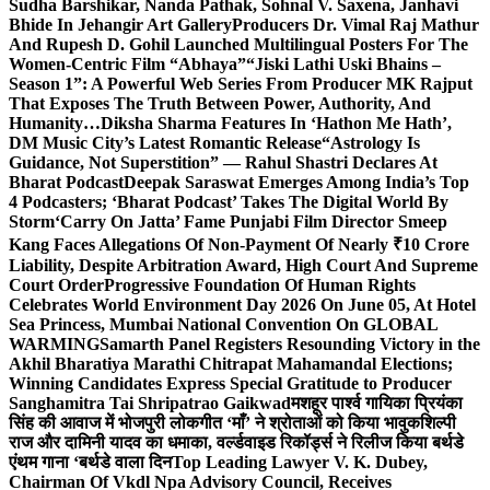
Sudha Barshikar, Nanda Pathak, Sohnal V. Saxena, Janhavi
Bhide In Jehangir Art Gallery
Producers Dr. Vimal Raj Mathur
And Rupesh D. Gohil Launched Multilingual Posters For The
Women-Centric Film “Abhaya”
“Jiski Lathi Uski Bhains –
Season 1”: A Powerful Web Series From Producer MK Rajput
That Exposes The Truth Between Power, Authority, And
Humanity…
Diksha Sharma Features In ‘Hathon Me Hath’,
DM Music City’s Latest Romantic Release
“Astrology Is
Guidance, Not Superstition” — Rahul Shastri Declares At
Bharat Podcast
Deepak Saraswat Emerges Among India’s Top
4 Podcasters; ‘Bharat Podcast’ Takes The Digital World By
Storm
‘Carry On Jatta’ Fame Punjabi Film Director Smeep
Kang Faces Allegations Of Non-Payment Of Nearly ₹10 Crore
Liability, Despite Arbitration Award, High Court And Supreme
Court Order
Progressive Foundation Of Human Rights
Celebrates World Environment Day 2026 On June 05, At Hotel
Sea Princess, Mumbai National Convention On GLOBAL
WARMING
Samarth Panel Registers Resounding Victory in the
Akhil Bharatiya Marathi Chitrapat Mahamandal Elections;
Winning Candidates Express Special Gratitude to Producer
Sanghamitra Tai Shripatrao Gaikwad
मशहूर पार्श्व गायिका प्रियंका
सिंह की आवाज में भोजपुरी लोकगीत ‘माँ’ ने श्रोताओं को किया भावुक
शिल्पी
राज और दामिनी यादव का धमाका, वर्ल्डवाइड रिकॉर्ड्स ने रिलीज किया बर्थडे
एंथम गाना ‘बर्थडे वाला दिन
Top Leading Lawyer V. K. Dubey,
Chairman Of Vkdl Npa Advisory Council, Receives