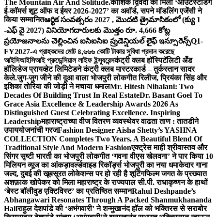
The Mountain Air And Solitude.
कौशिक द्विवेदी को मिला ‘आउटस्टैंडिंग
ई-कॉमर्स शूट ऑफ द ईयर 2026-2027’ का अवॉर्ड, सपने मॉडलिंग एजेंसी ने
किया सम्मानित
ఆర్థిక సంవత్సరం 2027 , మొదటి త్రైమాసికంలో (క్యు 1
-ఎఫ్ వై 2027) వినియోగదారులకు మొత్తం రూ. 4,666 కోట్ల
ప్రయోజనాలను చెల్లించిన ఐసిఐసిఐ ప్రుడెన్షియల్ లైఫ్ ఇన్సూరెన్స్
Q1-
FY2027-এ গ্রাহকদের মোট ৪,৬৬৬ কোটি টাকার সুবিধা প্রদান করেছে
আইসিআইসিআই প্রুডেন্সিয়াল লাইফ ইন্স্যুরেন্স
कंट्री क्लब हॉस्पिटॅलिटी अँड
हॉलिडेज प्रायव्हेट लिमिटेडने कंट्री क्लब मास्टरकार्ड – तुर्कस्तान सादर
केले.
जुग-जुग जीने की दुआ वाला भोजपुरी लोकगीत रिलीज, प्रियंका सिंह और
इशिका तोरिया की जोड़ी ने मचाया धमाल
Mr. Hitesh Nihalani: Two
Decades Of Building Trust In Real Estate
Dr. Basant Goel To
Grace Asia Excellence & Leadership Awards 2026 As
Distinguished Guest Celebrating Excellence. Inspiring
Leadership
महाराष्ट्राच्या वीज वितरण व्यवस्थेवर वाढता ताण : तातडीने
उपाययोजनांची गरज
Fashion Designer Aisha Shetty’s YASHNA
COLLECTION Completes Two Years, A Beautiful Blend Of
Traditional Style And Modern Fashion
एक्ट्रेस माही श्रीवास्तव और
सिंगर सृष्टी भारती का भोजपुरी लोकगीत ‘गवना वीएस खेलवना’ ने पार किया 10
मिलियन व्यूज का आंकड़ा
वर्ल्डवाइड रिकॉर्ड्स भोजपुरी का नया धमाकेदार गाना
जल्द, दुबई की खूबसूरत लोकेशन्स पर हो रही है शूटिंग
फिल्म जगत के प्रख्यात
अशफ़ाक खोपेकर को मिला महाराष्ट्र के राज्यपाल सी.पी. राधाकृष्णन के हाथों
‘बेस्ट बॉलीवुड एक्टिविस्ट’ का प्रतिष्ठित सम्मान
Rahul Deshpande’s
Abhangawari Resonates Through A Packed Shanmukhananda
Hall
राहुल देशपांडे की ‘अभंगवारी’ ने शन्मुखानंद हॉल को भक्तिरस से सराबोर