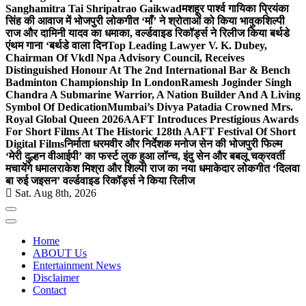
Sanghamitra Tai Shripatrao Gaikwad
मशहूर पार्श्व गायिका प्रियंका
सिंह की आवाज में भोजपुरी लोकगीत ‘माँ’ ने श्रोताओं को किया भावुक
शिल्पी
राज और दामिनी यादव का धमाका, वर्ल्डवाइड रिकॉर्ड्स ने रिलीज किया बर्थडे
एंथम गाना ‘बर्थडे वाला दिन
Top Leading Lawyer V. K. Dubey,
Chairman Of Vkdl Npa Advisory Council, Receives
Distinguished Honour At The 2nd International Bar & Bench
Badminton Championship In London
Ramesh Joginder Singh
Chandra A Submarine Warrior, A Nation Builder And A Living
Symbol Of Dedication
Mumbai’s Divya Patadia Crowned Mrs.
Royal Global Queen 2026
AAFT Introduces Prestigious Awards
For Short Films At The Historic 128th AAFT Festival Of Short
Digital Films
निर्माता धरमवीर और निर्देशक मनोज सेन की भोजपुरी फिल्म
‘मेरी दुल्हन वीआईपी’ का फर्स्ट लुक हुआ लॉन्च, इंदु सेन और बबलू चक्रवर्ती
मचायेंगे धमाल
राकेश मिश्रा और शिल्पी राज का नया धमाकेदार लोकगीत ‘दिलवा
बा रुई जइसन’ वर्ल्डवाइड रिकॉर्ड्स ने किया रिलीज
Sat. Aug 8th, 2026
Home
ABOUT Us
Entertainment News
Disclaimer
Contact