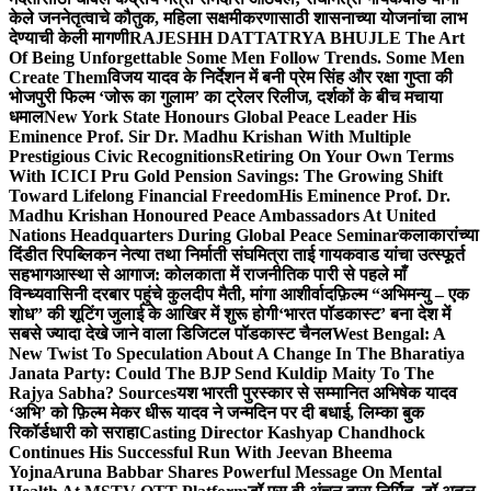
केले जननेतृत्वाचे कौतुक, महिला सक्षमीकरणासाठी शासनाच्या योजनांचा लाभ
देण्याची केली मागणी
RAJESHH DATTATRYA BHUJLE The Art
Of Being Unforgettable Some Men Follow Trends. Some Men
Create Them
विजय यादव के निर्देशन में बनी प्रेम सिंह और रक्षा गुप्ता की
भोजपुरी फिल्म ‘जोरू का गुलाम’ का ट्रेलर रिलीज, दर्शकों के बीच मचाया
धमाल
New York State Honours Global Peace Leader His
Eminence Prof. Sir Dr. Madhu Krishan With Multiple
Prestigious Civic Recognitions
Retiring On Your Own Terms
With ICICI Pru Gold Pension Savings: The Growing Shift
Toward Lifelong Financial Freedom
His Eminence Prof. Dr.
Madhu Krishan Honoured Peace Ambassadors At United
Nations Headquarters During Global Peace Seminar
कलाकारांच्या
दिंडीत रिपब्लिकन नेत्या तथा निर्माती संघमित्रा ताई गायकवाड यांचा उत्स्फूर्त
सहभाग
आस्था से आगाज: कोलकाता में राजनीतिक पारी से पहले माँ
विन्ध्यवासिनी दरबार पहुंचे कुलदीप मैती, मांगा आशीर्वाद
फ़िल्म “अभिमन्यु – एक
शोध” की शूटिंग जुलाई के आखिर में शुरू होगी
‘भारत पॉडकास्ट’ बना देश में
सबसे ज्यादा देखे जाने वाला डिजिटल पॉडकास्ट चैनल
West Bengal: A
New Twist To Speculation About A Change In The Bharatiya
Janata Party: Could The BJP Send Kuldip Maity To The
Rajya Sabha? Sources
यश भारती पुरस्कार से सम्मानित अभिषेक यादव
‘अभि’ को फ़िल्म मेकर धीरू यादव ने जन्मदिन पर दी बधाई, लिम्का बुक
रिकॉर्डधारी को सराहा
Casting Director Kashyap Chandhock
Continues His Successful Run With Jeevan Bheema
Yojna
Aruna Babbar Shares Powerful Message On Mental