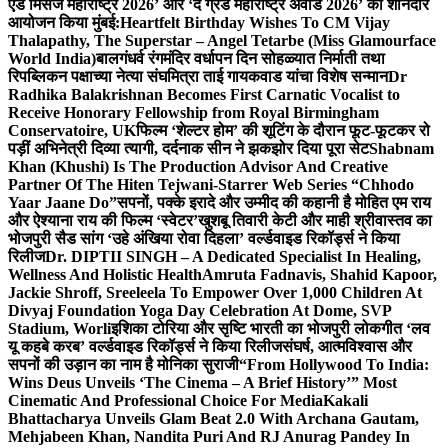
एंड मिसेज महाराष्ट्र 2026’ और ‘द ग्रैंड महाराष्ट्र अवार्ड 2026’ का शानदार
आयोजन किया मुंबई:
Heartfelt Birthday Wishes To CM Vijay
Thalapathy, The Superstar – Angel Tetarbe (Miss Glamourface
World India)
बालगंधर्व रंगमंदिर वर्धापन दिन सोहळ्यात निर्माती तथा
रिपब्लिकन पक्षाच्या नेत्या संघमित्रा ताई गायकवाड यांचा विशेष सन्मान
Dr
Radhika Balakrishnan Becomes First Carnatic Vocalist to
Receive Honorary Fellowship from Royal Birmingham
Conservatoire, UK
फिल्म ‘शेल्टर होम’ की शूटिंग के दौरान फूट-फूटकर रो
पड़ीं अभिनेत्री दिव्या त्यागी, दर्दनाक सीन ने झकझोर दिया पूरा सेट
Shabnam
Khan (Khushi) Is The Production Advisor And Creative
Partner Of The Hiten Tejwani-Starrer Web Series “Chhodo
Yaar Jaane Do”
सपनों, पक्के इरादे और उम्मीद की कहानी है मोहित एम राय
और ऐश्याना राय की फिल्म ‘स्वेटर’
खुशबू तिवारी केटी और माही श्रीवास्तव का
भोजपुरी सैड सांग ‘उहे अंखिया रोवा दिहला’ वर्ल्डवाइड रिकॉर्ड्स ने किया
रिलीज
Dr. DIPTII SINGH – A Dedicated Specialist In Healing,
Wellness And Holistic Health
Amruta Fadnavis, Shahid Kapoor,
Jackie Shroff, Sreeleela To Empower Over 1,000 Children At
Divyaj Foundation Yoga Day Celebration At Dome, SVP
Stadium, Worli
इशिका टोरिया और सृष्टि भारती का भोजपुरी लोकगीत ‘लव
यू कहबे करब’ वर्ल्डवाइड रिकॉर्ड्स ने किया रिलीज
संघर्ष, आत्मविश्वास और
सपनों की उड़ान का नाम है मोनिका सुराजी
“From Hollywood To India:
Wins Deus Unveils ‘The Cinema – A Brief History’” Most
Cinematic And Professional Choice For Media
Kakali
Bhattacharya Unveils Glam Beat 2.0 With Archana Gautam,
Mehjabeen Khan, Nandita Puri And RJ Anurag Pandey In