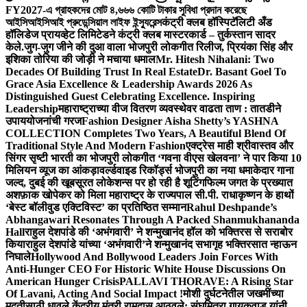
FY2027-এ গ্রাহকদের মোট ৪,৬৬৬ কোটি টাকার সুবিধা প্রদান করেছে
আইসিআইসিআই প্রুডেন্সিয়াল লাইফ ইন্স্যুরেন্স
कंट्री क्लब हॉस्पिटॅलिटी अँड
हॉलिडेज प्रायव्हेट लिमिटेडने कंट्री क्लब मास्टरकार्ड – तुर्कस्तान सादर
केले.
जुग-जुग जीने की दुआ वाला भोजपुरी लोकगीत रिलीज, प्रियंका सिंह और
इशिका तोरिया की जोड़ी ने मचाया धमाल
Mr. Hitesh Nihalani: Two
Decades Of Building Trust In Real Estate
Dr. Basant Goel To
Grace Asia Excellence & Leadership Awards 2026 As
Distinguished Guest Celebrating Excellence. Inspiring
Leadership
महाराष्ट्राच्या वीज वितरण व्यवस्थेवर वाढता ताण : तातडीने
उपाययोजनांची गरज
Fashion Designer Aisha Shetty’s YASHNA
COLLECTION Completes Two Years, A Beautiful Blend Of
Traditional Style And Modern Fashion
एक्ट्रेस माही श्रीवास्तव और
सिंगर सृष्टी भारती का भोजपुरी लोकगीत ‘गवना वीएस खेलवना’ ने पार किया 10
मिलियन व्यूज का आंकड़ा
वर्ल्डवाइड रिकॉर्ड्स भोजपुरी का नया धमाकेदार गाना
जल्द, दुबई की खूबसूरत लोकेशन्स पर हो रही है शूटिंग
फिल्म जगत के प्रख्यात
अशफ़ाक खोपेकर को मिला महाराष्ट्र के राज्यपाल सी.पी. राधाकृष्णन के हाथों
‘बेस्ट बॉलीवुड एक्टिविस्ट’ का प्रतिष्ठित सम्मान
Rahul Deshpande’s
Abhangawari Resonates Through A Packed Shanmukhananda
Hall
राहुल देशपांडे की ‘अभंगवारी’ ने शन्मुखानंद हॉल को भक्तिरस से सराबोर
किया
राहुल देशपांडे यांच्या ‘अभंगवारी’ने शन्मुखानंद सभागृह भक्तिरसात न्हाऊन
निघाले
Hollywood And Bollywood Leaders Join Forces With
Anti-Hunger CEO For Historic White House Discussions On
American Hunger Crisis
PALLAVI THORAVE: A Rising Star
Of Lavani, Acting And Social Impact !
मोशी दुर्घटनेतील जखमींच्या
मदतीसाठी धावले केंद्रीय मंत्री रामदास आठवले; संघमित्रा गायकवाड यांनी