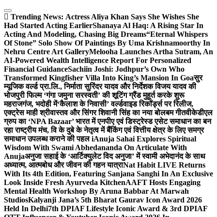
Skip
to
Trending News:
Actress Aliya Khan Says She Wishes She
content
Had Started Acting Earlier
Shanaya Al Haq: A Rising Star In
Acting And Modeling, Chasing Big Dreams
“Eternal Whispers
Of Stone” Solo Show Of Paintings By Uma Krishnamoorthy In
Nehru Centre Art Gallery
Melooha Launches Artha Sutram, An
AI-Powered Wealth Intelligence Report For Personalized
Financial Guidance
Sachiin Joshi: Jodhpur’s Own Who
Transformed Kingfisher Villa Into King’s Mansion In Goa
सुर
म्यूजिक वर्ल्ड प्रा.लि., निर्माता सुरिंदर यादव और निर्देशक विजय यादव की
भोजपुरी फिल्म ‘गंगा जमुना सरस्वती’ की शूटिंग ग्रैंड मुहूर्त करके शुरू
महराजगंज, भदोही में
‘कैलाश के निवासी’ वर्ल्डवाइड रिकॉर्ड्स पर रिलीज,
एक्ट्रेस माही श्रीवास्तव और सिंगर शिवानी सिंह का नया बोलबम गीत
वीकेडीएल
ग्रुप का ‘NPA Bazaar’ भारत में एनपीए एवं डिस्ट्रेस्ड एसेट समाधान का बन
रहा राष्ट्रीय मंच, वि के दुबे के नेतृत्व में बैंकिंग एवं वित्तीय क्षेत्र के लिए समग्र
समाधान उपलब्ध कराने की पहल i
Anuja Sahai Explores Spiritual
Wisdom With Swami Abhedananda On Articulate With
Anuja
अनुजा सहाई के ‘आर्टिक्युलेट विद अनुजा’ में स्वामी अभेदानंद के साथ
अध्यात्म, आत्मबोध और जीवन की गहन यात्रा
Nat Habit LIVE Returns
With Its 4th Edition, Featuring Sanjana Sanghi In An Exclusive
Look Inside Fresh Ayurveda Kitchen
AAFT Hosts Engaging
Mental Health Workshop By Aruna Babbar At Marwah
Studios
Kalyanji Jana’s 5th Bharat Gaurav Icon Award 2026
Held In Delhi
7th DPIAF Lifestyle Iconic Award & 3rd DPIAF