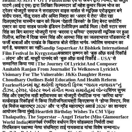
Health At MSTV OTT Platform
डॉ एस वी अंचन द्वारा निर्मित, डॉ अतुल
पाटणे (आई ए एस) द्वारा लिखित फिल्मस्टार डॉ महेश कुमार फिल्म भोज का
ट्रेलर भोजपुरी समाज ने सराहा
एयर वाइस मार्शल से म्यूज़िक प्रोड्यूसर बने
संदीप रावत, नीलू रावत और अमित मिश्रा का ‘असर ये तेरा’ जीत रहा
दिल
एक्ट्रेस यास्मीन खान को फिल्म ‘देहाती डिस्को’ के लिए बेस्ट सपोर्टिंग
एक्टर का दादा साहब फाल्के इंडियन टेलीविज़न अवॉर्ड मिला।
देसी स्टार समर
सिंह का बिग ब्लास्ट भोजपुरी गाना ‘बदरवा ए धनिया’ एसएफसी म्यूजिक पर हुआ
रिलीज, बारिश में दिखा समर सिंह और आस्था सिंह का जलवा
भारत पॉडकास्ट में
फर्जी बाबाओं और पाखंड के खिलाफ बोले रोहित भार्गव- ज्योतिष समाधान का
मार्ग है, चमत्कार का नहीं
Sandip Soparrkar At Bishkek International
Film Festival In Kyrgyzstan
बख्तवार कृष्णन को ‘बुक ऑफ़ वर्ल्ड रिकॉर्ड
– लंदन’ और डॉ. माधुरी पानमंद को ‘बुक ऑफ़ वर्ल्ड रिकॉर्ड – USA’ से
सम्मानित किया गया।
The Journey Of Lyricist And Composer
Amitabh Ranjan From Journalist To Welknown Lyricist
A
Visionary For The Vulnerable: J&Ks Daughter Reena
Choudhary Outlines Bold Education And Health Reform
Fearless
લંડનમાં શૂટ થયેલી ગુજરાતી ફિલ્મ “લાયક નાલાયક”નું
ટીઝર, ટ્રેલર, પોસ્ટર અને સંગીત ભવ્ય સમારોહમાં લોન્ચ
सिंगर सुगम
सिंह और एक्ट्रेस माही श्रीवास्तव का भोजपुरी रोमांटिक गाना ‘करिया धागा’
वर्ल्डवाइड रिकॉर्ड्स ने किया रिलीज
निलायश्री क्रिएशन्स ने ‘होप्स मिस्टर, मिस
एंड मिसेज महाराष्ट्र 2026’ और ‘द ग्रैंड महाराष्ट्र अवार्ड 2026’ का शानदार
आयोजन किया मुंबई:
Heartfelt Birthday Wishes To CM Vijay
Thalapathy, The Superstar – Angel Tetarbe (Miss Glamourface
World India)
बालगंधर्व रंगमंदिर वर्धापन दिन सोहळ्यात निर्माती तथा
रिपब्लिकन पक्षाच्या नेत्या संघमित्रा ताई गायकवाड यांचा विशेष सन्मान
Dr