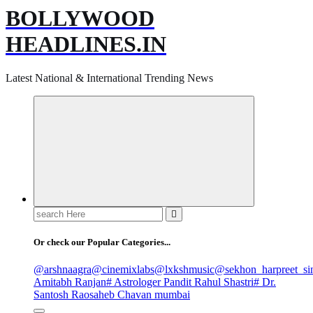
BOLLYWOOD
HEADLINES.IN
Latest National & International Trending News
Search
for:
Or check our Popular Categories...
@arshnaagra
@cinemixlabs
@lxkshmusic
@sekhon_harpreet_si
Amitabh Ranjan
# Astrologer Pandit Rahul Shastri
# Dr.
Santosh Raosaheb Chavan mumbai