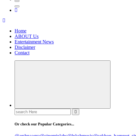
Home
ABOUT Us
Entertainment News
Disclaimer
Contact
Search
for:
Or check our Popular Categories...
@arshnaagra
@cinemixlabs
@lxkshmusic
@sekhon_harpreet_si