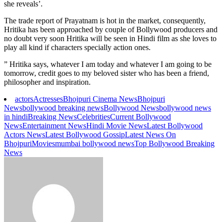
she reveals’.
The trade report of Prayatnam is hot in the market, consequently,
Hritika has been approached by couple of Bollywood producers and
no doubt very soon Hritika will be seen in Hindi film as she loves to
play all kind if characters specially action ones.
” Hritika says, whatever I am today and whatever I am going to be
tomorrow, credit goes to my beloved sister who has been a friend,
philosopher and inspiration.
actors
Actresses
Bhojpuri Cinema News
Bhojpuri
News
bollywood breaking news
Bollywood News
bollywood news
in hindi
Breaking News
Celebrities
Current Bollywood
News
Entertainment News
Hindi Movie News
Latest Bollywood
Actors News
Latest Bollywood Gossip
Latest News On
Bhojpuri
Movies
mumbai bollywood news
Top Bollywood Breaking
News