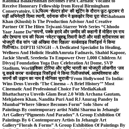
Radhika Balakrishnan Becomes First Carnatic Vocalist to
Receive Honorary Fellowship from Royal Birmingham
Conservatoire, UK
फिल्म ‘शेल्टर होम’ की शूटिंग के दौरान फूट-फूटकर रो
पड़ीं अभिनेत्री दिव्या त्यागी, दर्दनाक सीन ने झकझोर दिया पूरा सेट
Shabnam
Khan (Khushi) Is The Production Advisor And Creative
Partner Of The Hiten Tejwani-Starrer Web Series “Chhodo
Yaar Jaane Do”
सपनों, पक्के इरादे और उम्मीद की कहानी है मोहित एम राय
और ऐश्याना राय की फिल्म ‘स्वेटर’
खुशबू तिवारी केटी और माही श्रीवास्तव का
भोजपुरी सैड सांग ‘उहे अंखिया रोवा दिहला’ वर्ल्डवाइड रिकॉर्ड्स ने किया
रिलीज
Dr. DIPTII SINGH – A Dedicated Specialist In Healing,
Wellness And Holistic Health
Amruta Fadnavis, Shahid Kapoor,
Jackie Shroff, Sreeleela To Empower Over 1,000 Children At
Divyaj Foundation Yoga Day Celebration At Dome, SVP
Stadium, Worli
इशिका टोरिया और सृष्टि भारती का भोजपुरी लोकगीत ‘लव
यू कहबे करब’ वर्ल्डवाइड रिकॉर्ड्स ने किया रिलीज
संघर्ष, आत्मविश्वास और
सपनों की उड़ान का नाम है मोनिका सुराजी
“From Hollywood To India:
Wins Deus Unveils ‘The Cinema – A Brief History’” Most
Cinematic And Professional Choice For Media
Kakali
Bhattacharya Unveils Glam Beat 2.0 With Archana Gautam,
Mehjabeen Khan, Nandita Puri And RJ Anurag Pandey In
Mumbai
“Where Silence Becomes Form” Solo Show of
Paintings By contemporary artist Nidhi Sharma in Jehangir
Art Gallery
“Pigments And Paradox” A Group Exhibition Of
Paintings By 6 Contemporary Artists In Jehangir Art
Gallery
“Florals & Forms” A Group Exhibition Of Paintings By