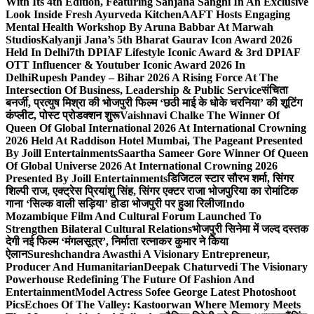
With Its 4th Edition, Featuring Sanjana Sanghi In An Exclusive
Look Inside Fresh Ayurveda Kitchen
AAFT Hosts Engaging
Mental Health Workshop By Aruna Babbar At Marwah
Studios
Kalyanji Jana’s 5th Bharat Gaurav Icon Award 2026
Held In Delhi
7th DPIAF Lifestyle Iconic Award & 3rd DPIAF
OTT Influencer & Youtuber Iconic Award 2026 In
Delhi
Rupesh Pandey – Bihar 2026 A Rising Force At The
Intersection Of Business, Leadership & Public Service
संचिता
बनर्जी, प्रत्युष मिश्रा की भोजपुरी फिल्म ‘छठी माई के धोके चरनिया’ की शूटिंग
कंप्लीट, पोस्ट प्रोडक्शन शुरू
Vaishnavi Chalke The Winner Of
Queen Of Global International 2026 At International Crowning
2026 Held At Raddison Hotel Mumbai, The Pageant Presented
By Joill Entertainments
Saartha Sameer Gore Winner Of Queen
Of Global Universe 2026 At International Crowning 2026
Presented By Joill Entertainments
डिजिटल स्टार सौरभ शर्मा, सिंगर
शिल्पी राज, एक्ट्रेस प्रियांशु सिंह, सिंगर एक्टर राजा भोजपुरिया का रोमांटिक
गाना ‘सिल्क वाली सड़िया’ होडा भोजपुरी पर हुआ रिलीज
Indo
Mozambique Film And Cultural Forum Launched To
Strengthen Bilateral Cultural Relations
भोजपुरी सिनेमा में जल्द दस्तक
देगी नई फिल्म ‘मंगलसूत्र’, निर्माता रत्नाकर कुमार ने किया
ऐलान
Sureshchandra Awasthi A Visionary Entrepreneur,
Producer And Humanitarian
Deepak Chaturvedi The Visionary
Powerhouse Redefining The Future Of Fashion And
Entertainment
Model Actress Sofee George Latest Photoshoot
Pics
Echoes Of The Valley: Kastoorwan Where Memory Meets