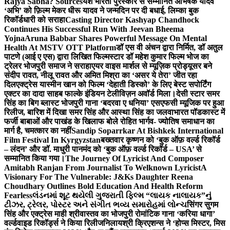
Rajya Sabha? Sources
यश भारती पुरस्कार से सम्मानित अभिषेक यादव
‘अभि’ को फ़िल्म मेकर धीरू यादव ने जन्मदिन पर दी बधाई, लिम्का बुक
रिकॉर्डधारी को सराहा
Casting Director Kashyap Chandhock
Continues His Successful Run With Jeevan Bheema
Yojna
Aruna Babbar Shares Powerful Message On Mental
Health At MSTV OTT Platform
डॉ एस वी अंचन द्वारा निर्मित, डॉ अतुल
पाटणे (आई ए एस) द्वारा लिखित फिल्मस्टार डॉ महेश कुमार फिल्म भोज का
ट्रेलर भोजपुरी समाज ने सराहा
एयर वाइस मार्शल से म्यूज़िक प्रोड्यूसर बने
संदीप रावत, नीलू रावत और अमित मिश्रा का ‘असर ये तेरा’ जीत रहा
दिल
एक्ट्रेस यास्मीन खान को फिल्म ‘देहाती डिस्को’ के लिए बेस्ट सपोर्टिंग
एक्टर का दादा साहब फाल्के इंडियन टेलीविज़न अवॉर्ड मिला।
देसी स्टार समर
सिंह का बिग ब्लास्ट भोजपुरी गाना ‘बदरवा ए धनिया’ एसएफसी म्यूजिक पर हुआ
रिलीज, बारिश में दिखा समर सिंह और आस्था सिंह का जलवा
भारत पॉडकास्ट में
फर्जी बाबाओं और पाखंड के खिलाफ बोले रोहित भार्गव- ज्योतिष समाधान का
मार्ग है, चमत्कार का नहीं
Sandip Soparrkar At Bishkek International
Film Festival In Kyrgyzstan
बख्तवार कृष्णन को ‘बुक ऑफ़ वर्ल्ड रिकॉर्ड
– लंदन’ और डॉ. माधुरी पानमंद को ‘बुक ऑफ़ वर्ल्ड रिकॉर्ड – USA’ से
सम्मानित किया गया।
The Journey Of Lyricist And Composer
Amitabh Ranjan From Journalist To Welknown Lyricist
A
Visionary For The Vulnerable: J&Ks Daughter Reena
Choudhary Outlines Bold Education And Health Reform
Fearless
લંડનમાં શૂટ થયેલી ગુજરાતી ફિલ્મ “લાયક નાલાયક”નું
ટીઝર, ટ્રેલર, પોસ્ટર અને સંગીત ભવ્ય સમારોહમાં લોન્ચ
सिंगर सुगम
सिंह और एक्ट्रेस माही श्रीवास्तव का भोजपुरी रोमांटिक गाना ‘करिया धागा’
वर्ल्डवाइड रिकॉर्ड्स ने किया रिलीज
निलायश्री क्रिएशन्स ने ‘होप्स मिस्टर, मिस