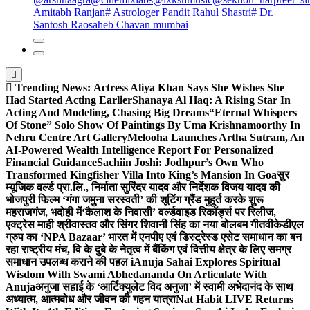
Amitabh Ranjan
# Astrologer Pandit Rahul Shastri
# Dr.
Santosh Raosaheb Chavan mumbai
Trending News:
Actress Aliya Khan Says She Wishes She
Had Started Acting Earlier
Shanaya Al Haq: A Rising Star In
Acting And Modeling, Chasing Big Dreams
“Eternal Whispers
Of Stone” Solo Show Of Paintings By Uma Krishnamoorthy In
Nehru Centre Art Gallery
Melooha Launches Artha Sutram, An
AI-Powered Wealth Intelligence Report For Personalized
Financial Guidance
Sachiin Joshi: Jodhpur’s Own Who
Transformed Kingfisher Villa Into King’s Mansion In Goa
सुर
म्यूजिक वर्ल्ड प्रा.लि., निर्माता सुरिंदर यादव और निर्देशक विजय यादव की
भोजपुरी फिल्म ‘गंगा जमुना सरस्वती’ की शूटिंग ग्रैंड मुहूर्त करके शुरू
महराजगंज, भदोही में
‘कैलाश के निवासी’ वर्ल्डवाइड रिकॉर्ड्स पर रिलीज,
एक्ट्रेस माही श्रीवास्तव और सिंगर शिवानी सिंह का नया बोलबम गीत
वीकेडीएल
ग्रुप का ‘NPA Bazaar’ भारत में एनपीए एवं डिस्ट्रेस्ड एसेट समाधान का बन
रहा राष्ट्रीय मंच, वि के दुबे के नेतृत्व में बैंकिंग एवं वित्तीय क्षेत्र के लिए समग्र
समाधान उपलब्ध कराने की पहल i
Anuja Sahai Explores Spiritual
Wisdom With Swami Abhedananda On Articulate With
Anuja
अनुजा सहाई के ‘आर्टिक्युलेट विद अनुजा’ में स्वामी अभेदानंद के साथ
अध्यात्म, आत्मबोध और जीवन की गहन यात्रा
Nat Habit LIVE Returns