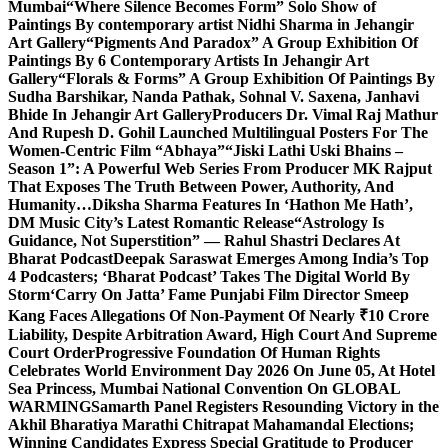
Mumbai
“Where Silence Becomes Form” Solo Show of
Paintings By contemporary artist Nidhi Sharma in Jehangir
Art Gallery
“Pigments And Paradox” A Group Exhibition Of
Paintings By 6 Contemporary Artists In Jehangir Art
Gallery
“Florals & Forms” A Group Exhibition Of Paintings By
Sudha Barshikar, Nanda Pathak, Sohnal V. Saxena, Janhavi
Bhide In Jehangir Art Gallery
Producers Dr. Vimal Raj Mathur
And Rupesh D. Gohil Launched Multilingual Posters For The
Women-Centric Film “Abhaya”
“Jiski Lathi Uski Bhains –
Season 1”: A Powerful Web Series From Producer MK Rajput
That Exposes The Truth Between Power, Authority, And
Humanity…
Diksha Sharma Features In ‘Hathon Me Hath’,
DM Music City’s Latest Romantic Release
“Astrology Is
Guidance, Not Superstition” — Rahul Shastri Declares At
Bharat Podcast
Deepak Saraswat Emerges Among India’s Top
4 Podcasters; ‘Bharat Podcast’ Takes The Digital World By
Storm
‘Carry On Jatta’ Fame Punjabi Film Director Smeep
Kang Faces Allegations Of Non-Payment Of Nearly ₹10 Crore
Liability, Despite Arbitration Award, High Court And Supreme
Court Order
Progressive Foundation Of Human Rights
Celebrates World Environment Day 2026 On June 05, At Hotel
Sea Princess, Mumbai National Convention On GLOBAL
WARMING
Samarth Panel Registers Resounding Victory in the
Akhil Bharatiya Marathi Chitrapat Mahamandal Elections;
Winning Candidates Express Special Gratitude to Producer