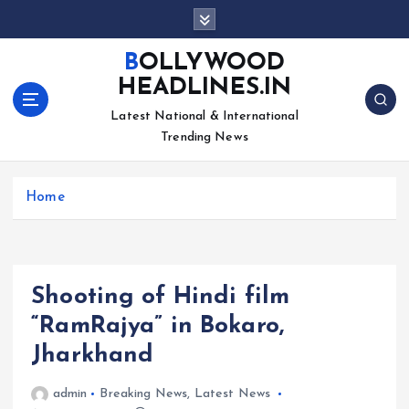
S
k
i
BOLLYWOOD
p
HEADLINES.IN
t
o
Latest National & International
c
Trending News
o
n
Home
t
e
n
t
Shooting of Hindi film
“RamRajya” in Bokaro,
Jharkhand
admin
Breaking News
,
Latest News