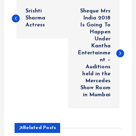
P
Srishti
Sheque Mrs
o
Sharma
India 2018
Actress
Is Going To
Happen
s
Under
Kantha
t
Entertainme
nt –
n
Auditions
held in the
a
Mercedes
Show Room
v
in Mumbai
i
g
Related Posts