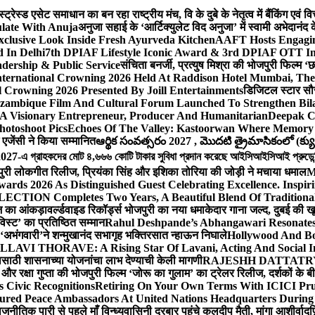
ेस्ड एसेट समाधान का बन रहा राष्ट्रीय मंच, वि के दुबे के नेतृत्व में बैंकिंग एवं 
late With Anuja
अनुजा सहाई के ‘आर्टिक्युलेट विद अनुजा’ में स्वामी अभेदान
Exclusive Look Inside Fresh Ayurveda Kitchen
AAFT Hosts Engagi
 In Delhi
7th DPIAF Lifestyle Iconic Award & 3rd DPIAF OTT Inf
adership & Public Service
संचिता बनर्जी, प्रत्युष मिश्रा की भोजपुरी फिल्म ‘
nternational Crowning 2026 Held At Raddison Hotel Mumbai, The 
 Crowning 2026 Presented By Joill Entertainments
डिजिटल स्टार सौरभ 
ambique Film And Cultural Forum Launched To Strengthen Bilat
A Visionary Entrepreneur, Producer And Humanitarian
Deepak C
hotoshoot Pics
Echoes Of The Valley: Kastoorwan Where Memory 
एजेंसी ने किया सम्मानित
ఆర్థిక సంవత్సరం 2027 , మొదటి త్రైమాసికంలో (క్యు
-এ গ্রাহকদের মোট ৪,৬৬৬ কোটি টাকার সুবিধা প্রদান করেছে আইসিআইসিআই প্রুডেন্সিয়া
पुरी लोकगीत रिलीज, प्रियंका सिंह और इशिका तोरिया की जोड़ी ने मचाया धमाल
M
ards 2026 As Distinguished Guest Celebrating Excellence. Inspir
ECTION Completes Two Years, A Beautiful Blend Of Traditiona
ूज का आंकड़ा
वर्ल्डवाइड रिकॉर्ड्स भोजपुरी का नया धमाकेदार गाना जल्द, दुबई की ख
विस्ट’ का प्रतिष्ठित सम्मान
Rahul Deshpande’s Abhangawari Resonate
या ‘अभंगवारी’ने शन्मुखानंद सभागृह भक्तिरसात न्हाऊन निघाले
Hollywood And Bo
LLAVI THORAVE: A Rising Star Of Lavani, Acting And Social I
ासाठी शासनाच्या योजनांचा लाभ देण्याची केली मागणी
RAJESHH DATTATRYA B
ंह और रक्षा गुप्ता की भोजपुरी फिल्म ‘जोरू का गुलाम’ का ट्रेलर रिलीज, दर्शकों के
s Civic Recognitions
Retiring On Your Own Terms With ICICI Pru 
ured Peace Ambassadors At United Nations Headquarters During
ीतिक पारी से पहले माँ विन्ध्यवासिनी दरबार पहुंचे कुलदीप मैती, मांगा आशीर्वाद
फ