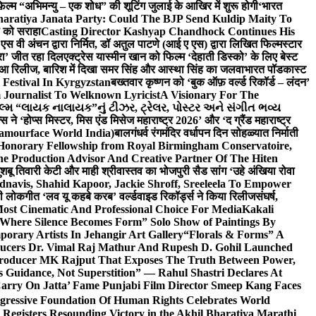
़िल्म “अभिमन्यु – एक शोध” की शूटिंग जुलाई के आखिर में शुरू होगी
‘भारत
haratiya Janata Party: Could The BJP Send Kuldip Maity To
ी को सराहा
Casting Director Kashyap Chandhock Continues His
 एस वी अंचन द्वारा निर्मित, डॉ अतुल पाटणे (आई ए एस) द्वारा लिखित फिल्मस्टार
ेरा’ जीत रहा दिल
एक्ट्रेस यास्मीन खान को फिल्म ‘देहाती डिस्को’ के लिए बेस्ट
 हुआ रिलीज, बारिश में दिखा समर सिंह और आस्था सिंह का जलवा
भारत पॉडकास्ट
 Festival In Kyrgyzstan
बख्तवार कृष्णन को ‘बुक ऑफ़ वर्ल्ड रिकॉर्ड – लंदन’
Journalist To Welknown Lyricist
A Visionary For The
લ્મ “લાયક નાલાયક”નું ટીઝર, ટ્રેલર, પોસ્ટર અને સંગીત ભવ્ય
स ने ‘होप्स मिस्टर, मिस एंड मिसेज महाराष्ट्र 2026’ और ‘द ग्रैंड महाराष्ट्र
lamourface World India)
बालगंधर्व रंगमंदिर वर्धापन दिन सोहळ्यात निर्माती
 Honorary Fellowship from Royal Birmingham Conservatoire,
e Production Advisor And Creative Partner Of The Hiten
शबू तिवारी केटी और माही श्रीवास्तव का भोजपुरी सैड सांग ‘उहे अंखिया रोवा
navis, Shahid Kapoor, Jackie Shroff, Sreeleela To Empower
ी लोकगीत ‘लव यू कहबे करब’ वर्ल्डवाइड रिकॉर्ड्स ने किया रिलीज
संघर्ष,
Most Cinematic And Professional Choice For Media
Kakali
Where Silence Becomes Form” Solo Show of Paintings By
orary Artists In Jehangir Art Gallery
“Florals & Forms” A
ucers Dr. Vimal Raj Mathur And Rupesh D. Gohil Launched
 Producer MK Rajput That Exposes The Truth Between Power,
s Guidance, Not Superstition” — Rahul Shastri Declares At
arry On Jatta’ Fame Punjabi Film Director Smeep Kang Faces
gressive Foundation Of Human Rights Celebrates World
Registers Resounding Victory in the Akhil Bharatiya Marathi