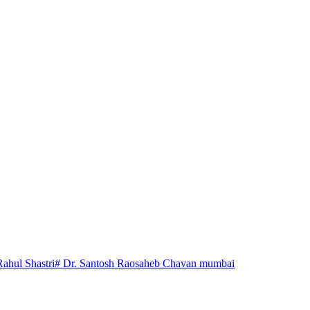
Rahul Shastri
# Dr. Santosh Raosaheb Chavan mumbai