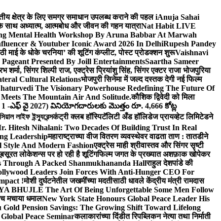
वित्तीय क्षेत्र के लिए समग्र समाधान उपलब्ध कराने की पहल i
Anuja Sahai
ंद के साथ अध्यात्म, आत्मबोध और जीवन की गहन यात्रा
Nat Habit LIVE
ng Mental Health Workshop By Aruna Babbar At Marwah
luencer & Youtuber Iconic Award 2026 In Delhi
Rupesh Pandey
छठी माई के धोके चरनिया’ की शूटिंग कंप्लीट, पोस्ट प्रोडक्शन शुरू
Vaishnavi
Pageant Presented By Joill Entertainments
Saartha Sameer
शर्मा, सिंगर शिल्पी राज, एक्ट्रेस प्रियांशु सिंह, सिंगर एक्टर राजा भोजपुरिया
eral Cultural Relations
भोजपुरी सिनेमा में जल्द दस्तक देगी नई फिल्म
haturvedi The Visionary Powerhouse Redefining The Future Of
Meets The Mountain Air And Solitude.
कौशिक द्विवेदी को मिला
 1 -ఎఫ్ వై 2027) వినియోగదారులకు మొత్తం రూ. 4,666 కోట్ల
ল লাইফ ইন্স্যুরেন্স
कंट्री क्लब हॉस्पिटॅलिटी अँड हॉलिडेज प्रायव्हेट लिमिटेडने
r. Hitesh Nihalani: Two Decades Of Building Trust In Real
ing Leadership
महाराष्ट्राच्या वीज वितरण व्यवस्थेवर वाढता ताण : तातडीने
l Style And Modern Fashion
एक्ट्रेस माही श्रीवास्तव और सिंगर सृष्टी
ूबसूरत लोकेशन्स पर हो रही है शूटिंग
फिल्म जगत के प्रख्यात अशफ़ाक खोपेकर
s Through A Packed Shanmukhananda Hall
राहुल देशपांडे की
llywood Leaders Join Forces With Anti-Hunger CEO For
mpact !
मोशी दुर्घटनेतील जखमींच्या मदतीसाठी धावले केंद्रीय मंत्री रामदास
HUJLE The Art Of Being Unforgettable Some Men Follow
 बीच मचाया धमाल
New York State Honours Global Peace Leader His
Gold Pension Savings: The Growing Shift Toward Lifelong
 Global Peace Seminar
कलाकारांच्या दिंडीत रिपब्लिकन नेत्या तथा निर्माती