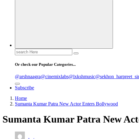
Search
for:
Or check our Popular Categories...
@arshnaagra
@cinemixlabs
@lxkshmusic
@sekhon_harpreet_si
Subscribe
Home
Sumanta Kumar Patra New Actor Enters Bollywood
Sumanta Kumar Patra New Acto