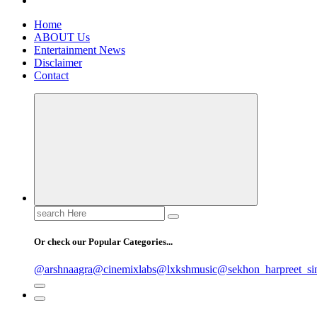
Home
ABOUT Us
Entertainment News
Disclaimer
Contact
Search
for:
Or check our Popular Categories...
@arshnaagra
@cinemixlabs
@lxkshmusic
@sekhon_harpreet_si