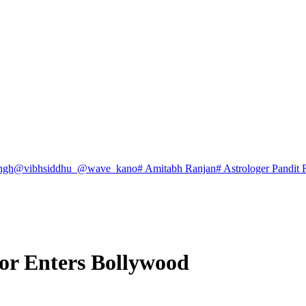
ngh
@vibhsiddhu_
@wave_kano
# Amitabh Ranjan
# Astrologer Pandit 
r Enters Bollywood