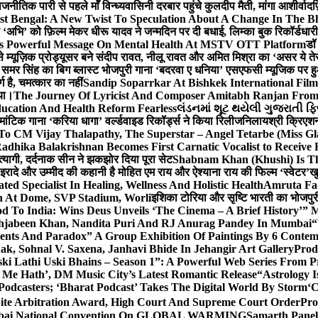
ीतिक पारी से पहले माँ विन्ध्यवासिनी दरबार पहुंचे कुलदीप मैती, मांगा आशीर्वाद
फ
st Bengal: A New Twist To Speculation About A Change In The B
‘अभि’ को फ़िल्म मेकर धीरू यादव ने जन्मदिन पर दी बधाई, लिम्का बुक रिकॉर्डधार
s Powerful Message On Mental Health At MSTV OTT Platform
डॉ
े म्यूज़िक प्रोड्यूसर बने संदीप रावत, नीलू रावत और अमित मिश्रा का ‘असर ये त
र समर सिंह का बिग ब्लास्ट भोजपुरी गाना ‘बदरवा ए धनिया’ एसएफसी म्यूजिक पर
ग है, चमत्कार का नहीं
Sandip Soparrkar At Bishkek International Film
गया।
The Journey Of Lyricist And Composer Amitabh Ranjan From 
ucation And Health Reform Fearless
લંડનમાં શૂટ થયેલી ગુજરાતી ફિ
मांटिक गाना ‘करिया धागा’ वर्ल्डवाइड रिकॉर्ड्स ने किया रिलीज
निलायश्री क्रिएशन्
 To CM Vijay Thalapathy, The Superstar – Angel Tetarbe (Miss G
adhika Balakrishnan Becomes First Carnatic Vocalist to Receive
 त्यागी, दर्दनाक सीन ने झकझोर दिया पूरा सेट
Shabnam Khan (Khushi) Is Th
 इरादे और उम्मीद की कहानी है मोहित एम राय और ऐश्याना राय की फिल्म ‘स्वेटर’
खु
d Specialist In Healing, Wellness And Holistic Health
Amruta Fad
on At Dome, SVP Stadium, Worli
इशिका टोरिया और सृष्टि भारती का भोजपुर
 To India: Wins Deus Unveils ‘The Cinema – A Brief History’” 
ehjabeen Khan, Nandita Puri And RJ Anurag Pandey In Mumbai
“
ents And Paradox” A Group Exhibition Of Paintings By 6 Contemp
k, Sohnal V. Saxena, Janhavi Bhide In Jehangir Art Gallery
Prod
ski Lathi Uski Bhains – Season 1”: A Powerful Web Series From
 Me Hath’, DM Music City’s Latest Romantic Release
“Astrology I
odcasters; ‘Bharat Podcast’ Takes The Digital World By Storm
‘C
spite Arbitration Award, High Court And Supreme Court Order
Pro
 Mumbai National Convention On GLOBAL WARMING
Samarth Panel 