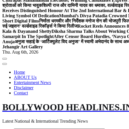
Chitrapat Mahamandal Elections; Winning Candidates Express 
श्रोताओं को किया भावुक
शिल्पी राज और दामिनी यादव का धमाका, वर्ल्डवाइड रिकॉ
Receives Distinguished Honour At The 2nd International Bar
Living Symbol Of Dedication
Mumbai’s Divya Patadia Crowned 
Short Digital Films
निर्माता धरमवीर और निर्देशक मनोज सेन की भोजपुरी फिल्म
रुई जइसन’ वर्ल्डवाइड रिकॉर्ड्स ने किया रिलीज
Rocket Reels Announces 8
Kala & Dayanand Shetty
Diksha Sharma Talks About Working On
Samarpit In The Spotlight
After Censor Board Hurdles, ‘Navya C
Anuja
अनुजा सहाई के ‘आर्टिक्युलेट विद अनुजा’ में स्वामी अभेदानंद के साथ 
Jehangir Art Gallery
Thu. Aug 6th, 2026
Home
ABOUT Us
Entertainment News
Disclaimer
Contact
BOLLYWOOD HEADLINES.I
Latest National & International Trending News