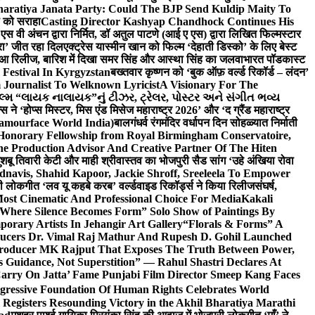
haratiya Janata Party: Could The BJP Send Kuldip Maity To
ी को सराहा
Casting Director Kashyap Chandhock Continues His
 एस वी अंचन द्वारा निर्मित, डॉ अतुल पाटणे (आई ए एस) द्वारा लिखित फिल्मस्टार
ेरा’ जीत रहा दिल
एक्ट्रेस यास्मीन खान को फिल्म ‘देहाती डिस्को’ के लिए बेस्ट
 हुआ रिलीज, बारिश में दिखा समर सिंह और आस्था सिंह का जलवा
भारत पॉडकास्ट
 Festival In Kyrgyzstan
बख्तवार कृष्णन को ‘बुक ऑफ़ वर्ल्ड रिकॉर्ड – लंदन’
Journalist To Welknown Lyricist
A Visionary For The
લ્મ “લાયક નાલાયક”નું ટીઝર, ટ્રેલર, પોસ્ટર અને સંગીત ભવ્ય
स ने ‘होप्स मिस्टर, मिस एंड मिसेज महाराष्ट्र 2026’ और ‘द ग्रैंड महाराष्ट्र
lamourface World India)
बालगंधर्व रंगमंदिर वर्धापन दिन सोहळ्यात निर्माती
 Honorary Fellowship from Royal Birmingham Conservatoire,
e Production Advisor And Creative Partner Of The Hiten
शबू तिवारी केटी और माही श्रीवास्तव का भोजपुरी सैड सांग ‘उहे अंखिया रोवा
navis, Shahid Kapoor, Jackie Shroff, Sreeleela To Empower
ी लोकगीत ‘लव यू कहबे करब’ वर्ल्डवाइड रिकॉर्ड्स ने किया रिलीज
संघर्ष,
Most Cinematic And Professional Choice For Media
Kakali
Where Silence Becomes Form” Solo Show of Paintings By
orary Artists In Jehangir Art Gallery
“Florals & Forms” A
ucers Dr. Vimal Raj Mathur And Rupesh D. Gohil Launched
 Producer MK Rajput That Exposes The Truth Between Power,
s Guidance, Not Superstition” — Rahul Shastri Declares At
arry On Jatta’ Fame Punjabi Film Director Smeep Kang Faces
gressive Foundation Of Human Rights Celebrates World
Registers Resounding Victory in the Akhil Bharatiya Marathi