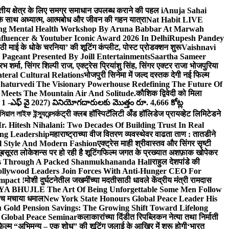
वित्तीय क्षेत्र के लिए समग्र समाधान उपलब्ध कराने की पहल i
Anuja Sahai
ंद के साथ अध्यात्म, आत्मबोध और जीवन की गहन यात्रा
Nat Habit LIVE
ng Mental Health Workshop By Aruna Babbar At Marwah
luencer & Youtuber Iconic Award 2026 In Delhi
Rupesh Pandey
छठी माई के धोके चरनिया’ की शूटिंग कंप्लीट, पोस्ट प्रोडक्शन शुरू
Vaishnavi
Pageant Presented By Joill Entertainments
Saartha Sameer
शर्मा, सिंगर शिल्पी राज, एक्ट्रेस प्रियांशु सिंह, सिंगर एक्टर राजा भोजपुरिया
eral Cultural Relations
भोजपुरी सिनेमा में जल्द दस्तक देगी नई फिल्म
haturvedi The Visionary Powerhouse Redefining The Future Of
Meets The Mountain Air And Solitude.
कौशिक द्विवेदी को मिला
 1 -ఎఫ్ వై 2027) వినియోగదారులకు మొత్తం రూ. 4,666 కోట్ల
ল লাইফ ইন্স্যুরেন্স
कंट्री क्लब हॉस्पिटॅलिटी अँड हॉलिडेज प्रायव्हेट लिमिटेडने
r. Hitesh Nihalani: Two Decades Of Building Trust In Real
ing Leadership
महाराष्ट्राच्या वीज वितरण व्यवस्थेवर वाढता ताण : तातडीने
l Style And Modern Fashion
एक्ट्रेस माही श्रीवास्तव और सिंगर सृष्टी
ूबसूरत लोकेशन्स पर हो रही है शूटिंग
फिल्म जगत के प्रख्यात अशफ़ाक खोपेकर
s Through A Packed Shanmukhananda Hall
राहुल देशपांडे की
llywood Leaders Join Forces With Anti-Hunger CEO For
mpact !
मोशी दुर्घटनेतील जखमींच्या मदतीसाठी धावले केंद्रीय मंत्री रामदास
HUJLE The Art Of Being Unforgettable Some Men Follow
 बीच मचाया धमाल
New York State Honours Global Peace Leader His
Gold Pension Savings: The Growing Shift Toward Lifelong
 Global Peace Seminar
कलाकारांच्या दिंडीत रिपब्लिकन नेत्या तथा निर्माती
़िल्म “अभिमन्यु – एक शोध” की शूटिंग जुलाई के आखिर में शुरू होगी
‘भारत