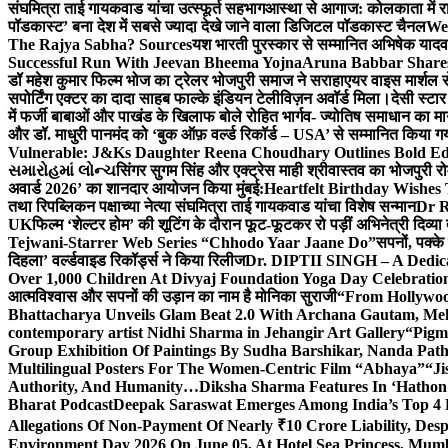
संघमित्रा ताई गायकवाड यांचा उत्स्फूर्त सहभाग
आस्था से आगाज: कोलकाता में राजन
पॉडकास्ट’ बना देश में सबसे ज्यादा देखे जाने वाला डिजिटल पॉडकास्ट चैनल
We
The Rajya Sabha? Sources
यश भारती पुरस्कार से सम्मानित अभिषेक यादव 
Successful Run With Jeevan Bheema Yojna
Aruna Babbar Share
डॉ महेश कुमार फिल्म भोज का ट्रेलर भोजपुरी समाज ने सराहा
एयर वाइस मार्शल स
सपोर्टिंग एक्टर का दादा साहब फाल्के इंडियन टेलीविज़न अवॉर्ड मिला।
देसी स्टा
में फर्जी बाबाओं और पाखंड के खिलाफ बोले रोहित भार्गव- ज्योतिष समाधान का मार्
और डॉ. माधुरी पानमंद को ‘बुक ऑफ़ वर्ल्ड रिकॉर्ड – USA’ से सम्मानित किया 
Vulnerable: J&Ks Daughter Reena Choudhary Outlines Bold Ed
સમારોહમાં લોન્ચ
सिंगर सुगम सिंह और एक्ट्रेस माही श्रीवास्तव का भोजपुरी रो
अवार्ड 2026’ का शानदार आयोजन किया मुंबई:
Heartfelt Birthday Wishes
तथा रिपब्लिकन पक्षाच्या नेत्या संघमित्रा ताई गायकवाड यांचा विशेष सन्मान
Dr R
UK
फिल्म ‘शेल्टर होम’ की शूटिंग के दौरान फूट-फूटकर रो पड़ीं अभिनेत्री दिव्या
Tejwani-Starrer Web Series “Chhodo Yaar Jaane Do”
सपनों, पक्के
दिहला’ वर्ल्डवाइड रिकॉर्ड्स ने किया रिलीज
Dr. DIPTII SINGH – A Dedicate
Over 1,000 Children At Divyaj Foundation Yoga Day Celebrati
आत्मविश्वास और सपनों की उड़ान का नाम है मोनिका सुराजी
“From Hollywood
Bhattacharya Unveils Glam Beat 2.0 With Archana Gautam, M
contemporary artist Nidhi Sharma in Jehangir Art Gallery
“Pigm
Group Exhibition Of Paintings By Sudha Barshikar, Nanda Patha
Multilingual Posters For The Women-Centric Film “Abhaya”
“Ji
Authority, And Humanity…
Diksha Sharma Features In ‘Hathon
Bharat Podcast
Deepak Saraswat Emerges Among India’s Top 4 P
Allegations Of Non-Payment Of Nearly ₹10 Crore Liability, De
Environment Day 2026 On June 05, At Hotel Sea Princess,