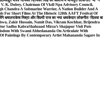
wad
मशहूर पार्श्व गायिका प्रियंका सिंह की आवाज में भोजपुरी लोकगीत ‘माँ’ ने
V. K. Dubey, Chairman Of Vkdl Npa Advisory Council,
gh Chandra A Submarine Warrior, A Nation Builder And A
s For Short Films At The Historic 128th AAFT Festival Of
ेंगे धमाल
राकेश मिश्रा और शिल्पी राज का नया धमाकेदार लोकगीत ‘दिलवा बा
hwa, Zakir Hussain, Namit Das, Vikram Kochhar, Brijendra
ctor Sadhu Kabra
Shahzaad Mirza’s Shajapur Visit Puts
 Wisdom With Swami Abhedananda On Articulate With
 Of Paintings By Contemporary Artist Mahananda Sagare In