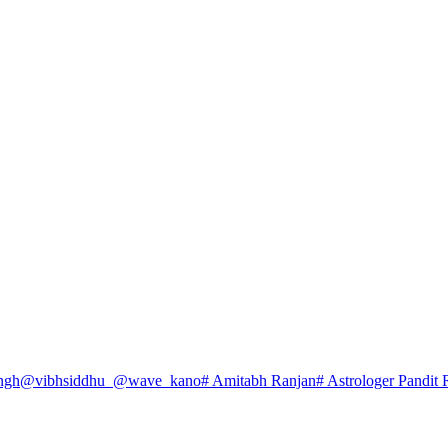
ngh
@vibhsiddhu_
@wave_kano
# Amitabh Ranjan
# Astrologer Pandit 