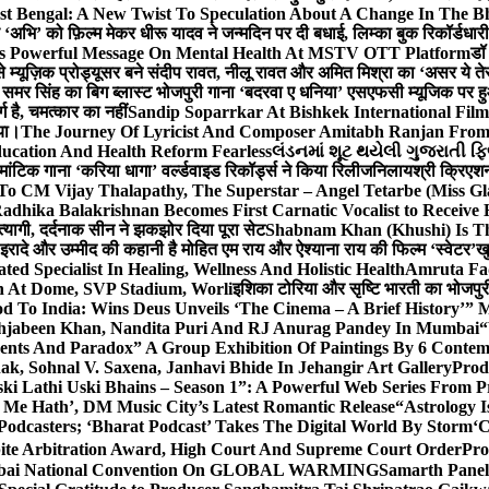
st Bengal: A New Twist To Speculation About A Change In The B
‘अभि’ को फ़िल्म मेकर धीरू यादव ने जन्मदिन पर दी बधाई, लिम्का बुक रिकॉर्डधार
s Powerful Message On Mental Health At MSTV OTT Platform
डॉ
े म्यूज़िक प्रोड्यूसर बने संदीप रावत, नीलू रावत और अमित मिश्रा का ‘असर ये त
र समर सिंह का बिग ब्लास्ट भोजपुरी गाना ‘बदरवा ए धनिया’ एसएफसी म्यूजिक पर
ग है, चमत्कार का नहीं
Sandip Soparrkar At Bishkek International Film
गया।
The Journey Of Lyricist And Composer Amitabh Ranjan From 
ucation And Health Reform Fearless
લંડનમાં શૂટ થયેલી ગુજરાતી ફિ
मांटिक गाना ‘करिया धागा’ वर्ल्डवाइड रिकॉर्ड्स ने किया रिलीज
निलायश्री क्रिएशन्
 To CM Vijay Thalapathy, The Superstar – Angel Tetarbe (Miss G
adhika Balakrishnan Becomes First Carnatic Vocalist to Receive
 त्यागी, दर्दनाक सीन ने झकझोर दिया पूरा सेट
Shabnam Khan (Khushi) Is Th
 इरादे और उम्मीद की कहानी है मोहित एम राय और ऐश्याना राय की फिल्म ‘स्वेटर’
खु
d Specialist In Healing, Wellness And Holistic Health
Amruta Fad
on At Dome, SVP Stadium, Worli
इशिका टोरिया और सृष्टि भारती का भोजपुर
 To India: Wins Deus Unveils ‘The Cinema – A Brief History’” 
ehjabeen Khan, Nandita Puri And RJ Anurag Pandey In Mumbai
“
ents And Paradox” A Group Exhibition Of Paintings By 6 Contemp
k, Sohnal V. Saxena, Janhavi Bhide In Jehangir Art Gallery
Prod
ski Lathi Uski Bhains – Season 1”: A Powerful Web Series From
 Me Hath’, DM Music City’s Latest Romantic Release
“Astrology I
odcasters; ‘Bharat Podcast’ Takes The Digital World By Storm
‘C
spite Arbitration Award, High Court And Supreme Court Order
Pro
 Mumbai National Convention On GLOBAL WARMING
Samarth Panel 