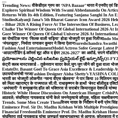
Trending News:
वीकेडीएल ग्रुप का ‘NPA Bazaar’ भारत में एनपीए एवं डिस्ट्र
Explores Spiritual Wisdom With Swami Abhedananda On Articu
Returns With Its 4th Edition, Featuring Sanjana Sanghi In An 
Studios
Kalyanji Jana’s 5th Bharat Gaurav Icon Award 2026 Held
– Bihar 2026 A Rising Force At The Intersection Of Business, Le
Chalke The Winner Of Queen Of Global International 2026 At I
Gore Winner Of Queen Of Global Universe 2026 At International
का रोमांटिक गाना ‘सिल्क वाली सड़िया’ होडा भोजपुरी पर हुआ रिलीज
Indo Moz
‘मंगलसूत्र’, निर्माता रत्नाकर कुमार ने किया ऐलान
Sureshchandra Awasthi 
Fashion And Entertainment
Model Actress Sofee George Latest P
‘आउटस्टैंडिंग ई-कॉमर्स शूट ऑफ द ईयर 2026-2027’ का अवॉर्ड, सपने मॉडलिंग 
ప్రయోజనాలను చెల్లించిన ఐసిఐసిఐ ప్రుడెన్షియల్ లైఫ్ ఇన్సూరెన్స్
Q1-FY2027
कंट्री क्लब मास्टरकार्ड – तुर्कस्तान सादर केले.
जुग-जुग जीने की दुआ वाला भोज
Estate
Dr. Basant Goel To Grace Asia Excellence & Leadership Aw
उपाययोजनांची गरज
Fashion Designer Aisha Shetty’s YASHNA COLL
भारती का भोजपुरी लोकगीत ‘गवना वीएस खेलवना’ ने पार किया 10 मिलियन व्य
को मिला महाराष्ट्र के राज्यपाल सी.पी. राधाकृष्णन के हाथों ‘बेस्ट बॉलीवुड एक्टि
‘अभंगवारी’ ने शन्मुखानंद हॉल को भक्तिरस से सराबोर किया
राहुल देशपांडे यांच्
Historic White House Discussions On American Hunger Crisis
PA
आठवले; संघमित्रा गायकवाड यांनी केले जननेतृत्वाचे कौतुक, महिला सक्षमीकरण
Trends. Some Men Create Them
विजय यादव के निर्देशन में बनी प्रेम सि
Eminence Prof. Sir Dr. Madhu Krishan With Multiple Prestigiou
Financial Freedom
His Eminence Prof. Dr. Madhu Krishan Hono
संघमित्रा ताई गायकवाड यांचा उत्स्फूर्त सहभाग
आस्था से आगाज: कोलकाता में राजन