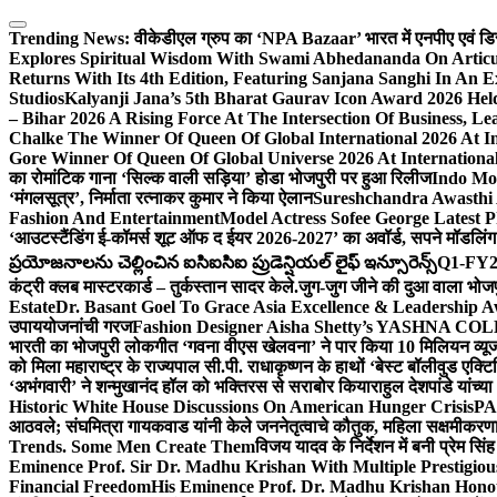
Skip
to
Trending News:
वीकेडीएल ग्रुप का ‘NPA Bazaar’ भारत में एनपीए एवं डिस्ट्र
content
Explores Spiritual Wisdom With Swami Abhedananda On Articu
Returns With Its 4th Edition, Featuring Sanjana Sanghi In An 
Studios
Kalyanji Jana’s 5th Bharat Gaurav Icon Award 2026 Held
– Bihar 2026 A Rising Force At The Intersection Of Business, Le
Chalke The Winner Of Queen Of Global International 2026 At I
Gore Winner Of Queen Of Global Universe 2026 At International
का रोमांटिक गाना ‘सिल्क वाली सड़िया’ होडा भोजपुरी पर हुआ रिलीज
Indo Moz
‘मंगलसूत्र’, निर्माता रत्नाकर कुमार ने किया ऐलान
Sureshchandra Awasthi 
Fashion And Entertainment
Model Actress Sofee George Latest P
‘आउटस्टैंडिंग ई-कॉमर्स शूट ऑफ द ईयर 2026-2027’ का अवॉर्ड, सपने मॉडलिंग 
ప్రయోజనాలను చెల్లించిన ఐసిఐసిఐ ప్రుడెన్షియల్ లైఫ్ ఇన్సూరెన్స్
Q1-FY2027
कंट्री क्लब मास्टरकार्ड – तुर्कस्तान सादर केले.
जुग-जुग जीने की दुआ वाला भोज
Estate
Dr. Basant Goel To Grace Asia Excellence & Leadership Aw
उपाययोजनांची गरज
Fashion Designer Aisha Shetty’s YASHNA COLL
भारती का भोजपुरी लोकगीत ‘गवना वीएस खेलवना’ ने पार किया 10 मिलियन व्य
को मिला महाराष्ट्र के राज्यपाल सी.पी. राधाकृष्णन के हाथों ‘बेस्ट बॉलीवुड एक्टि
‘अभंगवारी’ ने शन्मुखानंद हॉल को भक्तिरस से सराबोर किया
राहुल देशपांडे यांच्
Historic White House Discussions On American Hunger Crisis
PA
आठवले; संघमित्रा गायकवाड यांनी केले जननेतृत्वाचे कौतुक, महिला सक्षमीकरण
Trends. Some Men Create Them
विजय यादव के निर्देशन में बनी प्रेम सि
Eminence Prof. Sir Dr. Madhu Krishan With Multiple Prestigiou
Financial Freedom
His Eminence Prof. Dr. Madhu Krishan Hono