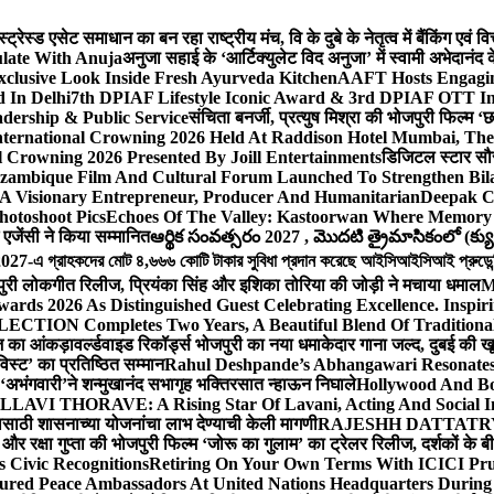
ेस्ड एसेट समाधान का बन रहा राष्ट्रीय मंच, वि के दुबे के नेतृत्व में बैंकिंग एवं 
late With Anuja
अनुजा सहाई के ‘आर्टिक्युलेट विद अनुजा’ में स्वामी अभेदान
Exclusive Look Inside Fresh Ayurveda Kitchen
AAFT Hosts Engagi
 In Delhi
7th DPIAF Lifestyle Iconic Award & 3rd DPIAF OTT Inf
adership & Public Service
संचिता बनर्जी, प्रत्युष मिश्रा की भोजपुरी फिल्म ‘
nternational Crowning 2026 Held At Raddison Hotel Mumbai, The 
 Crowning 2026 Presented By Joill Entertainments
डिजिटल स्टार सौरभ 
ambique Film And Cultural Forum Launched To Strengthen Bilat
A Visionary Entrepreneur, Producer And Humanitarian
Deepak C
hotoshoot Pics
Echoes Of The Valley: Kastoorwan Where Memory 
एजेंसी ने किया सम्मानित
ఆర్థిక సంవత్సరం 2027 , మొదటి త్రైమాసికంలో (క్యు
-এ গ্রাহকদের মোট ৪,৬৬৬ কোটি টাকার সুবিধা প্রদান করেছে আইসিআইসিআই প্রুডেন্সিয়া
पुरी लोकगीत रिलीज, प्रियंका सिंह और इशिका तोरिया की जोड़ी ने मचाया धमाल
M
ards 2026 As Distinguished Guest Celebrating Excellence. Inspir
ECTION Completes Two Years, A Beautiful Blend Of Traditiona
ूज का आंकड़ा
वर्ल्डवाइड रिकॉर्ड्स भोजपुरी का नया धमाकेदार गाना जल्द, दुबई की ख
विस्ट’ का प्रतिष्ठित सम्मान
Rahul Deshpande’s Abhangawari Resonate
या ‘अभंगवारी’ने शन्मुखानंद सभागृह भक्तिरसात न्हाऊन निघाले
Hollywood And Bo
LLAVI THORAVE: A Rising Star Of Lavani, Acting And Social I
ासाठी शासनाच्या योजनांचा लाभ देण्याची केली मागणी
RAJESHH DATTATRYA B
ंह और रक्षा गुप्ता की भोजपुरी फिल्म ‘जोरू का गुलाम’ का ट्रेलर रिलीज, दर्शकों के
s Civic Recognitions
Retiring On Your Own Terms With ICICI Pru 
ured Peace Ambassadors At United Nations Headquarters During