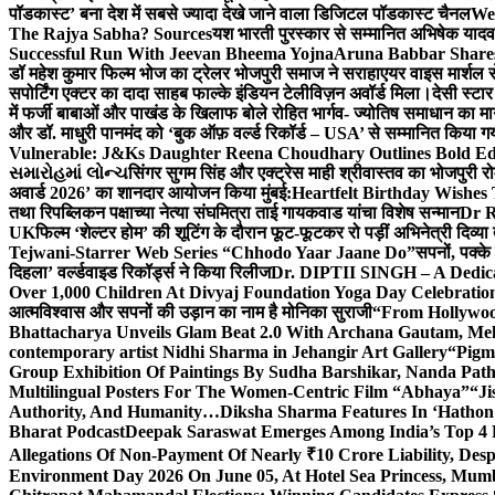
पॉडकास्ट’ बना देश में सबसे ज्यादा देखे जाने वाला डिजिटल पॉडकास्ट चैनल
We
The Rajya Sabha? Sources
यश भारती पुरस्कार से सम्मानित अभिषेक यादव 
Successful Run With Jeevan Bheema Yojna
Aruna Babbar Share
डॉ महेश कुमार फिल्म भोज का ट्रेलर भोजपुरी समाज ने सराहा
एयर वाइस मार्शल स
सपोर्टिंग एक्टर का दादा साहब फाल्के इंडियन टेलीविज़न अवॉर्ड मिला।
देसी स्टा
में फर्जी बाबाओं और पाखंड के खिलाफ बोले रोहित भार्गव- ज्योतिष समाधान का मार्
और डॉ. माधुरी पानमंद को ‘बुक ऑफ़ वर्ल्ड रिकॉर्ड – USA’ से सम्मानित किया 
Vulnerable: J&Ks Daughter Reena Choudhary Outlines Bold Ed
સમારોહમાં લોન્ચ
सिंगर सुगम सिंह और एक्ट्रेस माही श्रीवास्तव का भोजपुरी रो
अवार्ड 2026’ का शानदार आयोजन किया मुंबई:
Heartfelt Birthday Wishes
तथा रिपब्लिकन पक्षाच्या नेत्या संघमित्रा ताई गायकवाड यांचा विशेष सन्मान
Dr R
UK
फिल्म ‘शेल्टर होम’ की शूटिंग के दौरान फूट-फूटकर रो पड़ीं अभिनेत्री दिव्या
Tejwani-Starrer Web Series “Chhodo Yaar Jaane Do”
सपनों, पक्के
दिहला’ वर्ल्डवाइड रिकॉर्ड्स ने किया रिलीज
Dr. DIPTII SINGH – A Dedicate
Over 1,000 Children At Divyaj Foundation Yoga Day Celebrati
आत्मविश्वास और सपनों की उड़ान का नाम है मोनिका सुराजी
“From Hollywood
Bhattacharya Unveils Glam Beat 2.0 With Archana Gautam, M
contemporary artist Nidhi Sharma in Jehangir Art Gallery
“Pigm
Group Exhibition Of Paintings By Sudha Barshikar, Nanda Patha
Multilingual Posters For The Women-Centric Film “Abhaya”
“Ji
Authority, And Humanity…
Diksha Sharma Features In ‘Hathon
Bharat Podcast
Deepak Saraswat Emerges Among India’s Top 4 P
Allegations Of Non-Payment Of Nearly ₹10 Crore Liability, De
Environment Day 2026 On June 05, At Hotel Sea Princess,