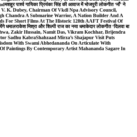
wad
मशहूर पार्श्व गायिका प्रियंका सिंह की आवाज में भोजपुरी लोकगीत ‘माँ’ ने
V. K. Dubey, Chairman Of Vkdl Npa Advisory Council,
gh Chandra A Submarine Warrior, A Nation Builder And A
s For Short Films At The Historic 128th AAFT Festival Of
ेंगे धमाल
राकेश मिश्रा और शिल्पी राज का नया धमाकेदार लोकगीत ‘दिलवा बा
hwa, Zakir Hussain, Namit Das, Vikram Kochhar, Brijendra
ctor Sadhu Kabra
Shahzaad Mirza’s Shajapur Visit Puts
 Wisdom With Swami Abhedananda On Articulate With
 Of Paintings By Contemporary Artist Mahananda Sagare In