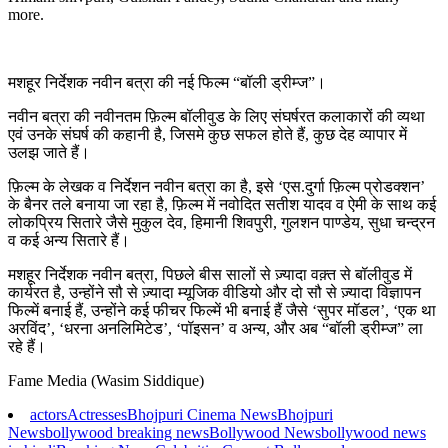
more.
मशहूर निर्देशक नवीन बत्रा की नई फिल्म “बॉली ड्रीम्ज”।
नवीन बत्रा की नवीनतम फ़िल्म बॉलीवुड के लिए संघर्षरत कलाकारों की व्यथा
एवं उनके संघर्ष की कहानी है, जिसमे कुछ सफल होते हैं, कुछ देह व्यापार में
उलझ जाते हैं।
फ़िल्म के लेखक व निर्देशन नवीन बत्रा का है, इसे ‘एस.दुर्गा फ़िल्म प्रोडक्शन’
के बैनर तले बनाया जा रहा है, फ़िल्म में नवोदित सतीश यादव व ऐमी के साथ कई
लोकप्रिय सितारे जैसे मुकुल देव, हिमानी शिवपुरी, गुलशन पाण्डेय, सुधा चन्द्रन
व कई अन्य सितारे हैं।
मशहूर निर्देशक नवीन बत्रा, पिछले बीस सालों से ज़्यादा वक़्त से बॉलीवुड में
कार्यरत है, उन्होंने सौ से ज़्यादा म्यूजिक वीडियो और दो सौ से ज़्यादा विज्ञापन
फिल्में बनाई हैं, उन्होंने कई फीचर फिल्में भी बनाई हैं जैसे ‘सुपर मॉडल’, ‘एक था
अरविंद’, ‘धरना अनलिमिटेड’, ‘पॉइसन’ व अन्य, और अब “बॉली ड्रीम्ज” ला
रहे हैं।
Fame Media (Wasim Siddique)
actors
Actresses
Bhojpuri Cinema News
Bhojpuri
News
bollywood breaking news
Bollywood News
bollywood news