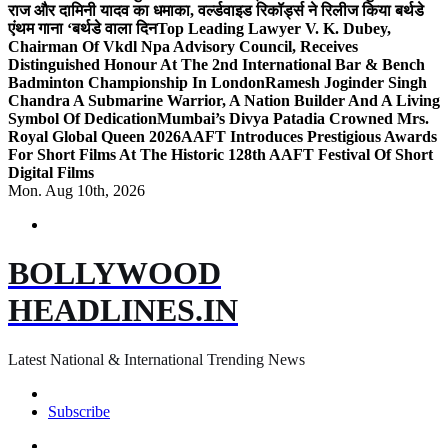
राज और दामिनी यादव का धमाका, वर्ल्डवाइड रिकॉर्ड्स ने रिलीज किया बर्थडे
एंथम गाना ‘बर्थडे वाला दिन
Top Leading Lawyer V. K. Dubey,
Chairman Of Vkdl Npa Advisory Council, Receives
Distinguished Honour At The 2nd International Bar & Bench
Badminton Championship In London
Ramesh Joginder Singh
Chandra A Submarine Warrior, A Nation Builder And A Living
Symbol Of Dedication
Mumbai’s Divya Patadia Crowned Mrs.
Royal Global Queen 2026
AAFT Introduces Prestigious Awards
For Short Films At The Historic 128th AAFT Festival Of Short
Digital Films
Mon. Aug 10th, 2026
BOLLYWOOD
HEADLINES.IN
Latest National & International Trending News
Subscribe