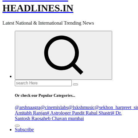
HEADLINES.IN
Latest National & International Trending News
Search
for:
Or check our Popular Categories...
@arshnaagra
@cinemixlabs
@lxkshmusic
@sekhon_harpreet_si
Amitabh Ranjan
# Astrologer Pandit Rahul Shastri
# Dr.
Santosh Raosaheb Chavan mumbai
Subscribe