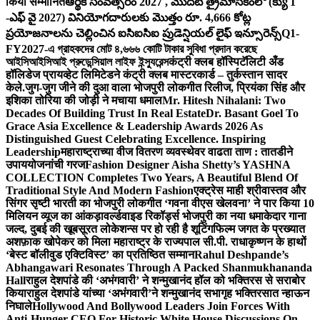
किया सम्मानित
ఆర్థిక సంవత్సరం 2027 , మొదటి త్రైమాసికంలో (క్యు 1
-ఎఫ్ వై 2027) వినియోగదారులకు మొత్తం రూ. 4,666 కోట్ల
ప్రయోజనాలను చెల్లించిన ఐసిఐసిఐ ప్రుడెన్షియల్ లైఫ్ ఇన్సూరెన్స్
Q1-
FY2027-এ গ্রাহকদের মোট ৪,৬৬৬ কোটি টাকার সুবিধা প্রদান করেছে
আইসিআইসিআই প্রুডেন্সিয়াল লাইফ ইন্স্যুরেন্স
कंट्री क्लब हॉस्पिटॅलिटी अँड
हॉलिडेज प्रायव्हेट लिमिटेडने कंट्री क्लब मास्टरकार्ड – तुर्कस्तान सादर
केले.
जुग-जुग जीने की दुआ वाला भोजपुरी लोकगीत रिलीज, प्रियंका सिंह और
इशिका तोरिया की जोड़ी ने मचाया धमाल
Mr. Hitesh Nihalani: Two
Decades Of Building Trust In Real Estate
Dr. Basant Goel To
Grace Asia Excellence & Leadership Awards 2026 As
Distinguished Guest Celebrating Excellence. Inspiring
Leadership
महाराष्ट्राच्या वीज वितरण व्यवस्थेवर वाढता ताण : तातडीने
उपाययोजनांची गरज
Fashion Designer Aisha Shetty’s YASHNA
COLLECTION Completes Two Years, A Beautiful Blend Of
Traditional Style And Modern Fashion
एक्ट्रेस माही श्रीवास्तव और
सिंगर सृष्टी भारती का भोजपुरी लोकगीत ‘गवना वीएस खेलवना’ ने पार किया 10
मिलियन व्यूज का आंकड़ा
वर्ल्डवाइड रिकॉर्ड्स भोजपुरी का नया धमाकेदार गाना
जल्द, दुबई की खूबसूरत लोकेशन्स पर हो रही है शूटिंग
फिल्म जगत के प्रख्यात
अशफ़ाक खोपेकर को मिला महाराष्ट्र के राज्यपाल सी.पी. राधाकृष्णन के हाथों
‘बेस्ट बॉलीवुड एक्टिविस्ट’ का प्रतिष्ठित सम्मान
Rahul Deshpande’s
Abhangawari Resonates Through A Packed Shanmukhananda
Hall
राहुल देशपांडे की ‘अभंगवारी’ ने शन्मुखानंद हॉल को भक्तिरस से सराबोर
किया
राहुल देशपांडे यांच्या ‘अभंगवारी’ने शन्मुखानंद सभागृह भक्तिरसात न्हाऊन
निघाले
Hollywood And Bollywood Leaders Join Forces With
Anti-Hunger CEO For Historic White House Discussions On