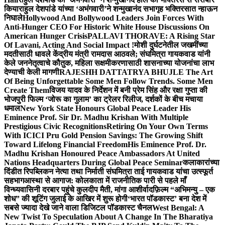
किया
राहुल देशपांडे यांच्या ‘अभंगवारी’ने शन्मुखानंद सभागृह भक्तिरसात न्हाऊन
निघाले
Hollywood And Bollywood Leaders Join Forces With
Anti-Hunger CEO For Historic White House Discussions On
American Hunger Crisis
PALLAVI THORAVE: A Rising Star
Of Lavani, Acting And Social Impact !
मोशी दुर्घटनेतील जखमींच्या
मदतीसाठी धावले केंद्रीय मंत्री रामदास आठवले; संघमित्रा गायकवाड यांनी
केले जननेतृत्वाचे कौतुक, महिला सक्षमीकरणासाठी शासनाच्या योजनांचा लाभ
देण्याची केली मागणी
RAJESHH DATTATRYA BHUJLE The Art
Of Being Unforgettable Some Men Follow Trends. Some Men
Create Them
विजय यादव के निर्देशन में बनी प्रेम सिंह और रक्षा गुप्ता की
भोजपुरी फिल्म ‘जोरू का गुलाम’ का ट्रेलर रिलीज, दर्शकों के बीच मचाया
धमाल
New York State Honours Global Peace Leader His
Eminence Prof. Sir Dr. Madhu Krishan With Multiple
Prestigious Civic Recognitions
Retiring On Your Own Terms
With ICICI Pru Gold Pension Savings: The Growing Shift
Toward Lifelong Financial Freedom
His Eminence Prof. Dr.
Madhu Krishan Honoured Peace Ambassadors At United
Nations Headquarters During Global Peace Seminar
कलाकारांच्या
दिंडीत रिपब्लिकन नेत्या तथा निर्माती संघमित्रा ताई गायकवाड यांचा उत्स्फूर्त
सहभाग
आस्था से आगाज: कोलकाता में राजनीतिक पारी से पहले माँ
विन्ध्यवासिनी दरबार पहुंचे कुलदीप मैती, मांगा आशीर्वाद
फ़िल्म “अभिमन्यु – एक
शोध” की शूटिंग जुलाई के आखिर में शुरू होगी
‘भारत पॉडकास्ट’ बना देश में
सबसे ज्यादा देखे जाने वाला डिजिटल पॉडकास्ट चैनल
West Bengal: A
New Twist To Speculation About A Change In The Bharatiya