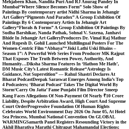
Mehjabeen Khan, Nandita Puri And RJ Anurag Pandey In
Mumbai
“Where Silence Becomes Form” Solo Show of
Paintings By contemporary artist Nidhi Sharma in Jehangir
Art Gallery
“Pigments And Paradox” A Group Exhibition Of
Paintings By 6 Contemporary Artists In Jehangir Art
Gallery
“Florals & Forms” A Group Exhibition Of Paintings By
Sudha Barshikar, Nanda Pathak, Sohnal V. Saxena, Janhavi
Bhide In Jehangir Art Gallery
Producers Dr. Vimal Raj Mathur
And Rupesh D. Gohil Launched Multilingual Posters For The
Women-Centric Film “Abhaya”
“Jiski Lathi Uski Bhains –
Season 1”: A Powerful Web Series From Producer MK Rajput
That Exposes The Truth Between Power, Authority, And
Humanity…
Diksha Sharma Features In ‘Hathon Me Hath’,
DM Music City’s Latest Romantic Release
“Astrology Is
Guidance, Not Superstition” — Rahul Shastri Declares At
Bharat Podcast
Deepak Saraswat Emerges Among India’s Top
4 Podcasters; ‘Bharat Podcast’ Takes The Digital World By
Storm
‘Carry On Jatta’ Fame Punjabi Film Director Smeep
Kang Faces Allegations Of Non-Payment Of Nearly ₹10 Crore
Liability, Despite Arbitration Award, High Court And Supreme
Court Order
Progressive Foundation Of Human Rights
Celebrates World Environment Day 2026 On June 05, At Hotel
Sea Princess, Mumbai National Convention On GLOBAL
WARMING
Samarth Panel Registers Resounding Victory in the
Akhil Bharatiya Marathi Chitrapat Mahamandal Elections;