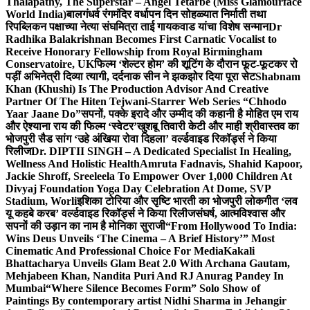
Thalapathy, The Superstar – Angel Tetarbe (Miss Glamourface
World India)
बालगंधर्व रंगमंदिर वर्धापन दिन सोहळ्यात निर्माती तथा
रिपब्लिकन पक्षाच्या नेत्या संघमित्रा ताई गायकवाड यांचा विशेष सन्मान
Dr
Radhika Balakrishnan Becomes First Carnatic Vocalist to
Receive Honorary Fellowship from Royal Birmingham
Conservatoire, UK
फिल्म ‘शेल्टर होम’ की शूटिंग के दौरान फूट-फूटकर रो
पड़ीं अभिनेत्री दिव्या त्यागी, दर्दनाक सीन ने झकझोर दिया पूरा सेट
Shabnam
Khan (Khushi) Is The Production Advisor And Creative
Partner Of The Hiten Tejwani-Starrer Web Series “Chhodo
Yaar Jaane Do”
सपनों, पक्के इरादे और उम्मीद की कहानी है मोहित एम राय
और ऐश्याना राय की फिल्म ‘स्वेटर’
खुशबू तिवारी केटी और माही श्रीवास्तव का
भोजपुरी सैड सांग ‘उहे अंखिया रोवा दिहला’ वर्ल्डवाइड रिकॉर्ड्स ने किया
रिलीज
Dr. DIPTII SINGH – A Dedicated Specialist In Healing,
Wellness And Holistic Health
Amruta Fadnavis, Shahid Kapoor,
Jackie Shroff, Sreeleela To Empower Over 1,000 Children At
Divyaj Foundation Yoga Day Celebration At Dome, SVP
Stadium, Worli
इशिका टोरिया और सृष्टि भारती का भोजपुरी लोकगीत ‘लव
यू कहबे करब’ वर्ल्डवाइड रिकॉर्ड्स ने किया रिलीज
संघर्ष, आत्मविश्वास और
सपनों की उड़ान का नाम है मोनिका सुराजी
“From Hollywood To India:
Wins Deus Unveils ‘The Cinema – A Brief History’” Most
Cinematic And Professional Choice For Media
Kakali
Bhattacharya Unveils Glam Beat 2.0 With Archana Gautam,
Mehjabeen Khan, Nandita Puri And RJ Anurag Pandey In
Mumbai
“Where Silence Becomes Form” Solo Show of
Paintings By contemporary artist Nidhi Sharma in Jehangir