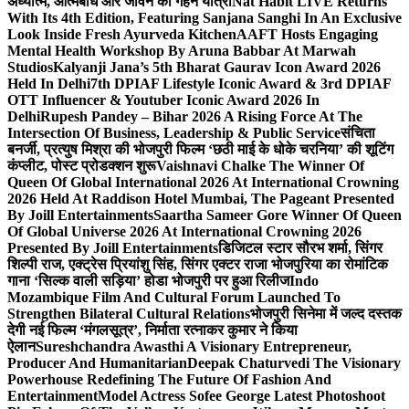
अध्यात्म, आत्मबोध और जीवन की गहन यात्रा
Nat Habit LIVE Returns
With Its 4th Edition, Featuring Sanjana Sanghi In An Exclusive
Look Inside Fresh Ayurveda Kitchen
AAFT Hosts Engaging
Mental Health Workshop By Aruna Babbar At Marwah
Studios
Kalyanji Jana’s 5th Bharat Gaurav Icon Award 2026
Held In Delhi
7th DPIAF Lifestyle Iconic Award & 3rd DPIAF
OTT Influencer & Youtuber Iconic Award 2026 In
Delhi
Rupesh Pandey – Bihar 2026 A Rising Force At The
Intersection Of Business, Leadership & Public Service
संचिता
बनर्जी, प्रत्युष मिश्रा की भोजपुरी फिल्म ‘छठी माई के धोके चरनिया’ की शूटिंग
कंप्लीट, पोस्ट प्रोडक्शन शुरू
Vaishnavi Chalke The Winner Of
Queen Of Global International 2026 At International Crowning
2026 Held At Raddison Hotel Mumbai, The Pageant Presented
By Joill Entertainments
Saartha Sameer Gore Winner Of Queen
Of Global Universe 2026 At International Crowning 2026
Presented By Joill Entertainments
डिजिटल स्टार सौरभ शर्मा, सिंगर
शिल्पी राज, एक्ट्रेस प्रियांशु सिंह, सिंगर एक्टर राजा भोजपुरिया का रोमांटिक
गाना ‘सिल्क वाली सड़िया’ होडा भोजपुरी पर हुआ रिलीज
Indo
Mozambique Film And Cultural Forum Launched To
Strengthen Bilateral Cultural Relations
भोजपुरी सिनेमा में जल्द दस्तक
देगी नई फिल्म ‘मंगलसूत्र’, निर्माता रत्नाकर कुमार ने किया
ऐलान
Sureshchandra Awasthi A Visionary Entrepreneur,
Producer And Humanitarian
Deepak Chaturvedi The Visionary
Powerhouse Redefining The Future Of Fashion And
Entertainment
Model Actress Sofee George Latest Photoshoot