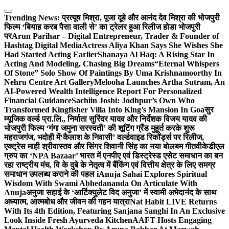
Skip
to
Trending News:
प्रत्यूष मिश्रा, पूजा दूबे और आनंद देव मिश्रा की भोजपुरी
content
फिल्म ‘बियाह करब पैसा वाली से’ का ट्रेलर हुआ रिलीज होडा भोजपुरी
पर
Arun Parihar – Digital Entrepreneur, Trader & Founder of
Hashtag Digital Media
Actress Aliya Khan Says She Wishes She
Had Started Acting Earlier
Shanaya Al Haq: A Rising Star In
Acting And Modeling, Chasing Big Dreams
“Eternal Whispers
Of Stone” Solo Show Of Paintings By Uma Krishnamoorthy In
Nehru Centre Art Gallery
Melooha Launches Artha Sutram, An
AI-Powered Wealth Intelligence Report For Personalized
Financial Guidance
Sachiin Joshi: Jodhpur’s Own Who
Transformed Kingfisher Villa Into King’s Mansion In Goa
सुर
म्यूजिक वर्ल्ड प्रा.लि., निर्माता सुरिंदर यादव और निर्देशक विजय यादव की
भोजपुरी फिल्म ‘गंगा जमुना सरस्वती’ की शूटिंग ग्रैंड मुहूर्त करके शुरू
महराजगंज, भदोही में
‘कैलाश के निवासी’ वर्ल्डवाइड रिकॉर्ड्स पर रिलीज,
एक्ट्रेस माही श्रीवास्तव और सिंगर शिवानी सिंह का नया बोलबम गीत
वीकेडीएल
ग्रुप का ‘NPA Bazaar’ भारत में एनपीए एवं डिस्ट्रेस्ड एसेट समाधान का बन
रहा राष्ट्रीय मंच, वि के दुबे के नेतृत्व में बैंकिंग एवं वित्तीय क्षेत्र के लिए समग्र
समाधान उपलब्ध कराने की पहल i
Anuja Sahai Explores Spiritual
Wisdom With Swami Abhedananda On Articulate With
Anuja
अनुजा सहाई के ‘आर्टिक्युलेट विद अनुजा’ में स्वामी अभेदानंद के साथ
अध्यात्म, आत्मबोध और जीवन की गहन यात्रा
Nat Habit LIVE Returns
With Its 4th Edition, Featuring Sanjana Sanghi In An Exclusive
Look Inside Fresh Ayurveda Kitchen
AAFT Hosts Engaging