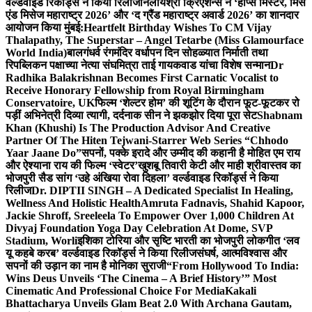
वर्ल्डवाइड रिकॉर्ड्स ने किया रिलीज
निलायश्री क्रिएशन्स ने ‘होप्स मिस्टर, मिस
एंड मिसेज महाराष्ट्र 2026’ और ‘द ग्रैंड महाराष्ट्र अवार्ड 2026’ का शानदार
आयोजन किया मुंबई:
Heartfelt Birthday Wishes To CM Vijay
Thalapathy, The Superstar – Angel Tetarbe (Miss Glamourface
World India)
बालगंधर्व रंगमंदिर वर्धापन दिन सोहळ्यात निर्माती तथा
रिपब्लिकन पक्षाच्या नेत्या संघमित्रा ताई गायकवाड यांचा विशेष सन्मान
Dr
Radhika Balakrishnan Becomes First Carnatic Vocalist to
Receive Honorary Fellowship from Royal Birmingham
Conservatoire, UK
फिल्म ‘शेल्टर होम’ की शूटिंग के दौरान फूट-फूटकर रो
पड़ीं अभिनेत्री दिव्या त्यागी, दर्दनाक सीन ने झकझोर दिया पूरा सेट
Shabnam
Khan (Khushi) Is The Production Advisor And Creative
Partner Of The Hiten Tejwani-Starrer Web Series “Chhodo
Yaar Jaane Do”
सपनों, पक्के इरादे और उम्मीद की कहानी है मोहित एम राय
और ऐश्याना राय की फिल्म ‘स्वेटर’
खुशबू तिवारी केटी और माही श्रीवास्तव का
भोजपुरी सैड सांग ‘उहे अंखिया रोवा दिहला’ वर्ल्डवाइड रिकॉर्ड्स ने किया
रिलीज
Dr. DIPTII SINGH – A Dedicated Specialist In Healing,
Wellness And Holistic Health
Amruta Fadnavis, Shahid Kapoor,
Jackie Shroff, Sreeleela To Empower Over 1,000 Children At
Divyaj Foundation Yoga Day Celebration At Dome, SVP
Stadium, Worli
इशिका टोरिया और सृष्टि भारती का भोजपुरी लोकगीत ‘लव
यू कहबे करब’ वर्ल्डवाइड रिकॉर्ड्स ने किया रिलीज
संघर्ष, आत्मविश्वास और
सपनों की उड़ान का नाम है मोनिका सुराजी
“From Hollywood To India:
Wins Deus Unveils ‘The Cinema – A Brief History’” Most
Cinematic And Professional Choice For Media
Kakali
Bhattacharya Unveils Glam Beat 2.0 With Archana Gautam,