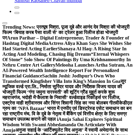
Santosh Raosaheb Chavan mumbai
Trending News:
प्रत्यूष मिश्रा, पूजा दूबे और आनंद देव मिश्रा की भोजपुरी
फिल्म ‘बियाह करब पैसा वाली से’ का ट्रेलर हुआ रिलीज होडा भोजपुरी
पर
Arun Parihar – Digital Entrepreneur, Trader & Founder of
Hashtag Digital Media
Actress Aliya Khan Says She Wishes She
Had Started Acting Earlier
Shanaya Al Haq: A Rising Star In
Acting And Modeling, Chasing Big Dreams
“Eternal Whispers
Of Stone” Solo Show Of Paintings By Uma Krishnamoorthy In
Nehru Centre Art Gallery
Melooha Launches Artha Sutram, An
AI-Powered Wealth Intelligence Report For Personalized
Financial Guidance
Sachiin Joshi: Jodhpur’s Own Who
Transformed Kingfisher Villa Into King’s Mansion In Goa
सुर
म्यूजिक वर्ल्ड प्रा.लि., निर्माता सुरिंदर यादव और निर्देशक विजय यादव की
भोजपुरी फिल्म ‘गंगा जमुना सरस्वती’ की शूटिंग ग्रैंड मुहूर्त करके शुरू
महराजगंज, भदोही में
‘कैलाश के निवासी’ वर्ल्डवाइड रिकॉर्ड्स पर रिलीज,
एक्ट्रेस माही श्रीवास्तव और सिंगर शिवानी सिंह का नया बोलबम गीत
वीकेडीएल
ग्रुप का ‘NPA Bazaar’ भारत में एनपीए एवं डिस्ट्रेस्ड एसेट समाधान का बन
रहा राष्ट्रीय मंच, वि के दुबे के नेतृत्व में बैंकिंग एवं वित्तीय क्षेत्र के लिए समग्र
समाधान उपलब्ध कराने की पहल i
Anuja Sahai Explores Spiritual
Wisdom With Swami Abhedananda On Articulate With
Anuja
अनुजा सहाई के ‘आर्टिक्युलेट विद अनुजा’ में स्वामी अभेदानंद के साथ