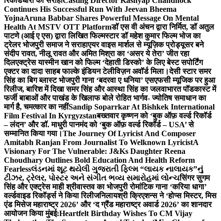
रिकॉर्डधारी को सराहा
Casting Director Kashyap Chandhock
Continues His Successful Run With Jeevan Bheema
Yojna
Aruna Babbar Shares Powerful Message On Mental
Health At MSTV OTT Platform
डॉ एस वी अंचन द्वारा निर्मित, डॉ अतुल
पाटणे (आई ए एस) द्वारा लिखित फिल्मस्टार डॉ महेश कुमार फिल्म भोज का
ट्रेलर भोजपुरी समाज ने सराहा
एयर वाइस मार्शल से म्यूज़िक प्रोड्यूसर बने
संदीप रावत, नीलू रावत और अमित मिश्रा का ‘असर ये तेरा’ जीत रहा
दिल
एक्ट्रेस यास्मीन खान को फिल्म ‘देहाती डिस्को’ के लिए बेस्ट सपोर्टिंग
एक्टर का दादा साहब फाल्के इंडियन टेलीविज़न अवॉर्ड मिला।
देसी स्टार समर
सिंह का बिग ब्लास्ट भोजपुरी गाना ‘बदरवा ए धनिया’ एसएफसी म्यूजिक पर हुआ
रिलीज, बारिश में दिखा समर सिंह और आस्था सिंह का जलवा
भारत पॉडकास्ट में
फर्जी बाबाओं और पाखंड के खिलाफ बोले रोहित भार्गव- ज्योतिष समाधान का
मार्ग है, चमत्कार का नहीं
Sandip Soparrkar At Bishkek International
Film Festival In Kyrgyzstan
बख्तवार कृष्णन को ‘बुक ऑफ़ वर्ल्ड रिकॉर्ड
– लंदन’ और डॉ. माधुरी पानमंद को ‘बुक ऑफ़ वर्ल्ड रिकॉर्ड – USA’ से
सम्मानित किया गया।
The Journey Of Lyricist And Composer
Amitabh Ranjan From Journalist To Welknown Lyricist
A
Visionary For The Vulnerable: J&Ks Daughter Reena
Choudhary Outlines Bold Education And Health Reform
Fearless
લંડનમાં શૂટ થયેલી ગુજરાતી ફિલ્મ “લાયક નાલાયક”નું
ટીઝર, ટ્રેલર, પોસ્ટર અને સંગીત ભવ્ય સમારોહમાં લોન્ચ
सिंगर सुगम
सिंह और एक्ट्रेस माही श्रीवास्तव का भोजपुरी रोमांटिक गाना ‘करिया धागा’
वर्ल्डवाइड रिकॉर्ड्स ने किया रिलीज
निलायश्री क्रिएशन्स ने ‘होप्स मिस्टर, मिस
एंड मिसेज महाराष्ट्र 2026’ और ‘द ग्रैंड महाराष्ट्र अवार्ड 2026’ का शानदार
आयोजन किया मुंबई:
Heartfelt Birthday Wishes To CM Vijay