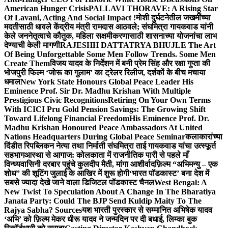
American Hunger Crisis
PALLAVI THORAVE: A Rising Star
Of Lavani, Acting And Social Impact !
मोशी दुर्घटनेतील जखमींच्या
मदतीसाठी धावले केंद्रीय मंत्री रामदास आठवले; संघमित्रा गायकवाड यांनी
केले जननेतृत्वाचे कौतुक, महिला सक्षमीकरणासाठी शासनाच्या योजनांचा लाभ
देण्याची केली मागणी
RAJESHH DATTATRYA BHUJLE The Art
Of Being Unforgettable Some Men Follow Trends. Some Men
Create Them
विजय यादव के निर्देशन में बनी प्रेम सिंह और रक्षा गुप्ता की
भोजपुरी फिल्म ‘जोरू का गुलाम’ का ट्रेलर रिलीज, दर्शकों के बीच मचाया
धमाल
New York State Honours Global Peace Leader His
Eminence Prof. Sir Dr. Madhu Krishan With Multiple
Prestigious Civic Recognitions
Retiring On Your Own Terms
With ICICI Pru Gold Pension Savings: The Growing Shift
Toward Lifelong Financial Freedom
His Eminence Prof. Dr.
Madhu Krishan Honoured Peace Ambassadors At United
Nations Headquarters During Global Peace Seminar
कलाकारांच्या
दिंडीत रिपब्लिकन नेत्या तथा निर्माती संघमित्रा ताई गायकवाड यांचा उत्स्फूर्त
सहभाग
आस्था से आगाज: कोलकाता में राजनीतिक पारी से पहले माँ
विन्ध्यवासिनी दरबार पहुंचे कुलदीप मैती, मांगा आशीर्वाद
फ़िल्म “अभिमन्यु – एक
शोध” की शूटिंग जुलाई के आखिर में शुरू होगी
‘भारत पॉडकास्ट’ बना देश में
सबसे ज्यादा देखे जाने वाला डिजिटल पॉडकास्ट चैनल
West Bengal: A
New Twist To Speculation About A Change In The Bharatiya
Janata Party: Could The BJP Send Kuldip Maity To The
Rajya Sabha? Sources
यश भारती पुरस्कार से सम्मानित अभिषेक यादव
‘अभि’ को फ़िल्म मेकर धीरू यादव ने जन्मदिन पर दी बधाई, लिम्का बुक