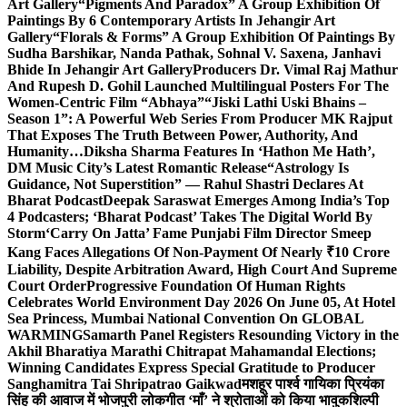
Art Gallery
“Pigments And Paradox” A Group Exhibition Of
Paintings By 6 Contemporary Artists In Jehangir Art
Gallery
“Florals & Forms” A Group Exhibition Of Paintings By
Sudha Barshikar, Nanda Pathak, Sohnal V. Saxena, Janhavi
Bhide In Jehangir Art Gallery
Producers Dr. Vimal Raj Mathur
And Rupesh D. Gohil Launched Multilingual Posters For The
Women-Centric Film “Abhaya”
“Jiski Lathi Uski Bhains –
Season 1”: A Powerful Web Series From Producer MK Rajput
That Exposes The Truth Between Power, Authority, And
Humanity…
Diksha Sharma Features In ‘Hathon Me Hath’,
DM Music City’s Latest Romantic Release
“Astrology Is
Guidance, Not Superstition” — Rahul Shastri Declares At
Bharat Podcast
Deepak Saraswat Emerges Among India’s Top
4 Podcasters; ‘Bharat Podcast’ Takes The Digital World By
Storm
‘Carry On Jatta’ Fame Punjabi Film Director Smeep
Kang Faces Allegations Of Non-Payment Of Nearly ₹10 Crore
Liability, Despite Arbitration Award, High Court And Supreme
Court Order
Progressive Foundation Of Human Rights
Celebrates World Environment Day 2026 On June 05, At Hotel
Sea Princess, Mumbai National Convention On GLOBAL
WARMING
Samarth Panel Registers Resounding Victory in the
Akhil Bharatiya Marathi Chitrapat Mahamandal Elections;
Winning Candidates Express Special Gratitude to Producer
Sanghamitra Tai Shripatrao Gaikwad
मशहूर पार्श्व गायिका प्रियंका
सिंह की आवाज में भोजपुरी लोकगीत ‘माँ’ ने श्रोताओं को किया भावुक
शिल्पी