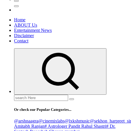
Home
ABOUT Us
Entertainment News
Disclaimer
Contact
Search
for:
Or check our Popular Categories...
@arshnaagra
@cinemixlabs
@lxkshmusic
@sekhon_harpreet_si
Amitabh Ranjan
# Astrologer Pandit Rahul Shastri
# Dr.