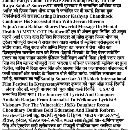
Janata Party: Could The BJP Send Kuldip Maity To The
Rajya Sabha? Sources
यश भारती पुरस्कार से सम्मानित अभिषेक यादव
‘अभि’ को फ़िल्म मेकर धीरू यादव ने जन्मदिन पर दी बधाई, लिम्का बुक
रिकॉर्डधारी को सराहा
Casting Director Kashyap Chandhock
Continues His Successful Run With Jeevan Bheema
Yojna
Aruna Babbar Shares Powerful Message On Mental
Health At MSTV OTT Platform
डॉ एस वी अंचन द्वारा निर्मित, डॉ अतुल
पाटणे (आई ए एस) द्वारा लिखित फिल्मस्टार डॉ महेश कुमार फिल्म भोज का
ट्रेलर भोजपुरी समाज ने सराहा
एयर वाइस मार्शल से म्यूज़िक प्रोड्यूसर बने
संदीप रावत, नीलू रावत और अमित मिश्रा का ‘असर ये तेरा’ जीत रहा
दिल
एक्ट्रेस यास्मीन खान को फिल्म ‘देहाती डिस्को’ के लिए बेस्ट सपोर्टिंग
एक्टर का दादा साहब फाल्के इंडियन टेलीविज़न अवॉर्ड मिला।
देसी स्टार समर
सिंह का बिग ब्लास्ट भोजपुरी गाना ‘बदरवा ए धनिया’ एसएफसी म्यूजिक पर हुआ
रिलीज, बारिश में दिखा समर सिंह और आस्था सिंह का जलवा
भारत पॉडकास्ट में
फर्जी बाबाओं और पाखंड के खिलाफ बोले रोहित भार्गव- ज्योतिष समाधान का
मार्ग है, चमत्कार का नहीं
Sandip Soparrkar At Bishkek International
Film Festival In Kyrgyzstan
बख्तवार कृष्णन को ‘बुक ऑफ़ वर्ल्ड रिकॉर्ड
– लंदन’ और डॉ. माधुरी पानमंद को ‘बुक ऑफ़ वर्ल्ड रिकॉर्ड – USA’ से
सम्मानित किया गया।
The Journey Of Lyricist And Composer
Amitabh Ranjan From Journalist To Welknown Lyricist
A
Visionary For The Vulnerable: J&Ks Daughter Reena
Choudhary Outlines Bold Education And Health Reform
Fearless
લંડનમાં શૂટ થયેલી ગુજરાતી ફિલ્મ “લાયક નાલાયક”નું
ટીઝર, ટ્રેલર, પોસ્ટર અને સંગીત ભવ્ય સમારોહમાં લોન્ચ
सिंगर सुगम
सिंह और एक्ट्रेस माही श्रीवास्तव का भोजपुरी रोमांटिक गाना ‘करिया धागा’