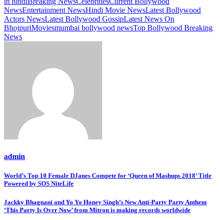
in hindi
Breaking News
Celebrities
Current Bollywood
News
Entertainment News
Hindi Movie News
Latest Bollywood
Actors News
Latest Bollywood Gossip
Latest News On
Bhojpuri
Movies
mumbai bollywood news
Top Bollywood Breaking
News
admin
Post
World’s Top 10 Female DJanes Compete for ‘Queen of Mashups 2018’ Title
Powered by SOS NiteLife
navigation
Jackky Bhagnani and Yo Yo Honey Singh’s New Anti-Party Party Anthem
‘This Party Is Over Now’ from Mitron is making records worldwide