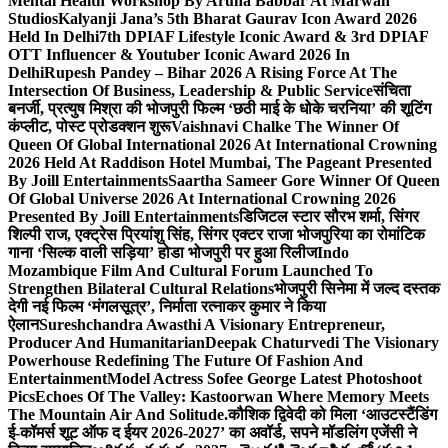
Mental Health Workshop By Aruna Babbar At Marwah
Studios
Kalyanji Jana’s 5th Bharat Gaurav Icon Award 2026
Held In Delhi
7th DPIAF Lifestyle Iconic Award & 3rd DPIAF
OTT Influencer & Youtuber Iconic Award 2026 In
Delhi
Rupesh Pandey – Bihar 2026 A Rising Force At The
Intersection Of Business, Leadership & Public Service
संचिता
बनर्जी, प्रत्युष मिश्रा की भोजपुरी फिल्म ‘छठी माई के धोके चरनिया’ की शूटिंग
कंप्लीट, पोस्ट प्रोडक्शन शुरू
Vaishnavi Chalke The Winner Of
Queen Of Global International 2026 At International Crowning
2026 Held At Raddison Hotel Mumbai, The Pageant Presented
By Joill Entertainments
Saartha Sameer Gore Winner Of Queen
Of Global Universe 2026 At International Crowning 2026
Presented By Joill Entertainments
डिजिटल स्टार सौरभ शर्मा, सिंगर
शिल्पी राज, एक्ट्रेस प्रियांशु सिंह, सिंगर एक्टर राजा भोजपुरिया का रोमांटिक
गाना ‘सिल्क वाली सड़िया’ होडा भोजपुरी पर हुआ रिलीज
Indo
Mozambique Film And Cultural Forum Launched To
Strengthen Bilateral Cultural Relations
भोजपुरी सिनेमा में जल्द दस्तक
देगी नई फिल्म ‘मंगलसूत्र’, निर्माता रत्नाकर कुमार ने किया
ऐलान
Sureshchandra Awasthi A Visionary Entrepreneur,
Producer And Humanitarian
Deepak Chaturvedi The Visionary
Powerhouse Redefining The Future Of Fashion And
Entertainment
Model Actress Sofee George Latest Photoshoot
Pics
Echoes Of The Valley: Kastoorwan Where Memory Meets
The Mountain Air And Solitude.
कौशिक द्विवेदी को मिला ‘आउटस्टैंडिंग
ई-कॉमर्स शूट ऑफ द ईयर 2026-2027’ का अवॉर्ड, सपने मॉडलिंग एजेंसी ने