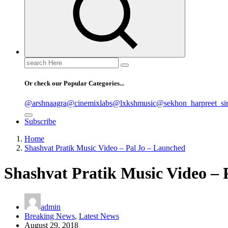
Search
for:
Or check our Popular Categories...
@arshnaagra
@cinemixlabs
@lxkshmusic
@sekhon_harpreet_si
Subscribe
Home
Shashvat Pratik Music Video – Pal Jo – Launched
Shashvat Pratik Music Video – 
admin
Breaking News
,
Latest News
August 29, 2018