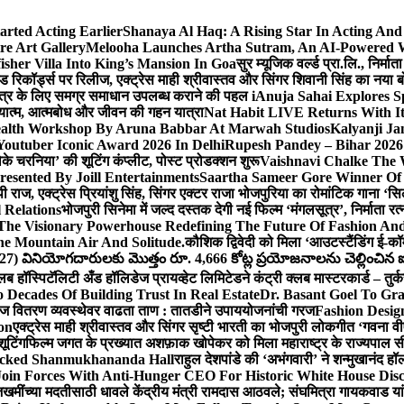
arted Acting Earlier
Shanaya Al Haq: A Rising Star In Acting An
e Art Gallery
Melooha Launches Artha Sutram, An AI-Powered Wea
sher Villa Into King’s Mansion In Goa
सुर म्यूजिक वर्ल्ड प्रा.लि., निर
इड रिकॉर्ड्स पर रिलीज, एक्ट्रेस माही श्रीवास्तव और सिंगर शिवानी सिंह का नया
ीय क्षेत्र के लिए समग्र समाधान उपलब्ध कराने की पहल i
Anuja Sahai Explores 
अध्यात्म, आत्मबोध और जीवन की गहन यात्रा
Nat Habit LIVE Returns With It
alth Workshop By Aruna Babbar At Marwah Studios
Kalyanji Ja
outuber Iconic Award 2026 In Delhi
Rupesh Pandey – Bihar 2026 
धोके चरनिया’ की शूटिंग कंप्लीट, पोस्ट प्रोडक्शन शुरू
Vaishnavi Chalke The W
esented By Joill Entertainments
Saartha Sameer Gore Winner Of 
पी राज, एक्ट्रेस प्रियांशु सिंह, सिंगर एक्टर राजा भोजपुरिया का रोमांटिक गाना 
 Relations
भोजपुरी सिनेमा में जल्द दस्तक देगी नई फिल्म ‘मंगलसूत्र’, निर्माता 
The Visionary Powerhouse Redefining The Future Of Fashion An
e Mountain Air And Solitude.
कौशिक द्विवेदी को मिला ‘आउटस्टैंडिंग ई-क
027) వినియోగదారులకు మొత్తం రూ. 4,666 కోట్ల ప్రయోజనాలను చెల్లించిన ఐసి
्लब हॉस्पिटॅलिटी अँड हॉलिडेज प्रायव्हेट लिमिटेडने कंट्री क्लब मास्टरकार्ड – तुर्
 Decades Of Building Trust In Real Estate
Dr. Basant Goel To Gra
 वीज वितरण व्यवस्थेवर वाढता ताण : तातडीने उपाययोजनांची गरज
Fashion Desi
on
एक्ट्रेस माही श्रीवास्तव और सिंगर सृष्टी भारती का भोजपुरी लोकगीत ‘गवना
ूटिंग
फिल्म जगत के प्रख्यात अशफ़ाक खोपेकर को मिला महाराष्ट्र के राज्यपाल सी.पी
acked Shanmukhananda Hall
राहुल देशपांडे की ‘अभंगवारी’ ने शन्मुखानंद 
oin Forces With Anti-Hunger CEO For Historic White House Disc
 जखमींच्या मदतीसाठी धावले केंद्रीय मंत्री रामदास आठवले; संघमित्रा गायकवाड य