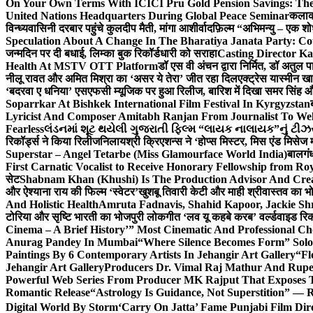
On Your Own Terms With ICICI Pru Gold Pension Savings: The
United Nations Headquarters During Global Peace Seminar
कलाका
विन्ध्यवासिनी दरबार पहुंचे कुलदीप मैती, मांगा आशीर्वाद
फ़िल्म “अभिमन्यु – एक शो
Speculation About A Change In The Bharatiya Janata Party: C
जन्मदिन पर दी बधाई, लिम्का बुक रिकॉर्डधारी को सराहा
Casting Director K
Health At MSTV OTT Platform
डॉ एस वी अंचन द्वारा निर्मित, डॉ अतुल
नीलू रावत और अमित मिश्रा का ‘असर ये तेरा’ जीत रहा दिल
एक्ट्रेस यास्मीन ख
‘बदरवा ए धनिया’ एसएफसी म्यूजिक पर हुआ रिलीज, बारिश में दिखा समर सिंह
Soparrkar At Bishkek International Film Festival In Kyrgyzstan
Lyricist And Composer Amitabh Ranjan From Journalist To Wel
Fearless
લંડનમાં શૂટ થયેલી ગુજરાતી ફિલ્મ “લાયક નાલાયક”નું ટીઝર,
रिकॉर्ड्स ने किया रिलीज
निलायश्री क्रिएशन्स ने ‘होप्स मिस्टर, मिस एंड मिसेज 
Superstar – Angel Tetarbe (Miss Glamourface World India)
बालगंध
First Carnatic Vocalist to Receive Honorary Fellowship from R
सेट
Shabnam Khan (Khushi) Is The Production Advisor And Crea
और ऐश्याना राय की फिल्म ‘स्वेटर’
खुशबू तिवारी केटी और माही श्रीवास्तव का भो
And Holistic Health
Amruta Fadnavis, Shahid Kapoor, Jackie Shr
टोरिया और सृष्टि भारती का भोजपुरी लोकगीत ‘लव यू कहबे करब’ वर्ल्डवाइड रिक
Cinema – A Brief History’” Most Cinematic And Professional C
Anurag Pandey In Mumbai
“Where Silence Becomes Form” Solo 
Paintings By 6 Contemporary Artists In Jehangir Art Gallery
“Fl
Jehangir Art Gallery
Producers Dr. Vimal Raj Mathur And Rupe
Powerful Web Series From Producer MK Rajput That Exposes 
Romantic Release
“Astrology Is Guidance, Not Superstition” — R
Digital World By Storm
‘Carry On Jatta’ Fame Punjabi Film Dir