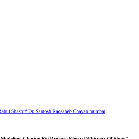
Rahul Shastri
# Dr. Santosh Raosaheb Chavan mumbai
d Modeling, Chasing Big Dreams
“Eternal Whispers Of Stone”