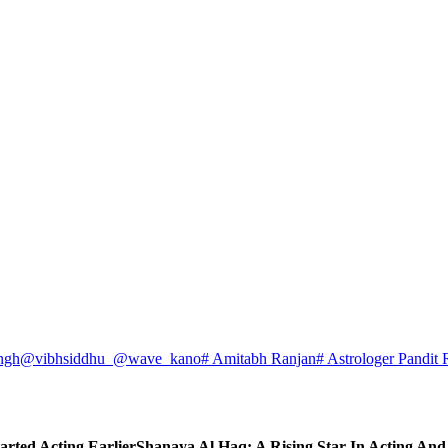
ngh
@vibhsiddhu_
@wave_kano
# Amitabh Ranjan
# Astrologer Pandit 
arted Acting Earlier
Shanaya Al Haq: A Rising Star In Acting An