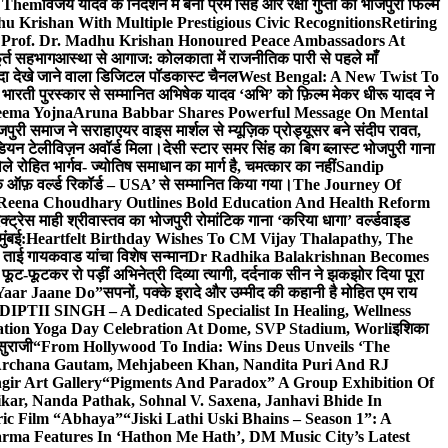
e Them
विजय यादव के निर्देशन में बनी प्रेम सिंह और रक्षा गुप्ता की भोजपुरी फिल्म
u Krishan With Multiple Prestigious Civic Recognitions
Retiring
 Prof. Dr. Madhu Krishan Honoured Peace Ambassadors At
ूर्त सहभाग
आस्था से आगाज: कोलकाता में राजनीतिक पारी से पहले माँ
यादा देखे जाने वाला डिजिटल पॉडकास्ट चैनल
West Bengal: A New Twist To
भारती पुरस्कार से सम्मानित अभिषेक यादव ‘अभि’ को फ़िल्म मेकर धीरू यादव ने
eema Yojna
Aruna Babbar Shares Powerful Message On Mental
ोजपुरी समाज ने सराहा
एयर वाइस मार्शल से म्यूज़िक प्रोड्यूसर बने संदीप रावत,
इंडियन टेलीविज़न अवॉर्ड मिला।
देसी स्टार समर सिंह का बिग ब्लास्ट भोजपुरी गाना
 रोहित भार्गव- ज्योतिष समाधान का मार्ग है, चमत्कार का नहीं
Sandip
ुक ऑफ़ वर्ल्ड रिकॉर्ड – USA’ से सम्मानित किया गया।
The Journey Of
 Reena Choudhary Outlines Bold Education And Health Reform
्ट्रेस माही श्रीवास्तव का भोजपुरी रोमांटिक गाना ‘करिया धागा’ वर्ल्डवाइड
ुंबई:
Heartfelt Birthday Wishes To CM Vijay Thalapathy, The
्रा ताई गायकवाड यांचा विशेष सन्मान
Dr Radhika Balakrishnan Becomes
 फूट-फूटकर रो पड़ीं अभिनेत्री दिव्या त्यागी, दर्दनाक सीन ने झकझोर दिया पूरा
Yaar Jaane Do”
सपनों, पक्के इरादे और उम्मीद की कहानी है मोहित एम राय
 DIPTII SINGH – A Dedicated Specialist In Healing, Wellness
ation Yoga Day Celebration At Dome, SVP Stadium, Worli
इशिका
सुराजी
“From Hollywood To India: Wins Deus Unveils ‘The
 Archana Gautam, Mehjabeen Khan, Nandita Puri And RJ
gir Art Gallery
“Pigments And Paradox” A Group Exhibition Of
kar, Nanda Pathak, Sohnal V. Saxena, Janhavi Bhide In
ric Film “Abhaya”
“Jiski Lathi Uski Bhains – Season 1”: A
rma Features In ‘Hathon Me Hath’, DM Music City’s Latest