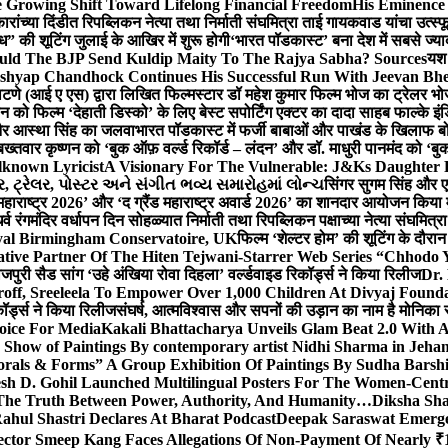
 Growing Shift Toward Lifelong Financial Freedom
His Eminence
रांच्या दिंडीत रिपब्लिकन नेत्या तथा निर्माती संघमित्रा ताई गायकवाड यांचा उत्स्फ
ध” की शूटिंग जुलाई के आखिर में शुरू होगी
‘भारत पॉडकास्ट’ बना देश में सबसे ज्
ould The BJP Send Kuldip Maity To The Rajya Sabha? Sources
यश 
ashyap Chandhock Continues His Successful Run With Jeevan Bh
 पाटणे (आई ए एस) द्वारा लिखित फिल्मस्टार डॉ महेश कुमार फिल्म भोज का ट्रेलर भ
ान को फिल्म ‘देहाती डिस्को’ के लिए बेस्ट सपोर्टिंग एक्टर का दादा साहब फाल्के 
 और आस्था सिंह का जलवा
भारत पॉडकास्ट में फर्जी बाबाओं और पाखंड के खिलाफ बोले
बख्तवार कृष्णन को ‘बुक ऑफ़ वर्ल्ड रिकॉर्ड – लंदन’ और डॉ. माधुरी पानमंद को ‘ब
known Lyricist
A Visionary For The Vulnerable: J&Ks Daughter
 ટ્રેલર, પોસ્ટર અને સંગીત ભવ્ય સમારોહમાં લોન્ચ
सिंगर सुगम सिंह और एक
महाराष्ट्र 2026’ और ‘द ग्रैंड महाराष्ट्र अवार्ड 2026’ का शानदार आयोजन किया म
र्व रंगमंदिर वर्धापन दिन सोहळ्यात निर्माती तथा रिपब्लिकन पक्षाच्या नेत्या संघमित
oyal Birmingham Conservatoire, UK
फिल्म ‘शेल्टर होम’ की शूटिंग के दौरान
tive Partner Of The Hiten Tejwani-Starrer Web Series “Chhodo 
जपुरी सैड सांग ‘उहे अंखिया रोवा दिहला’ वर्ल्डवाइड रिकॉर्ड्स ने किया रिलीज
Dr.
off, Sreeleela To Empower Over 1,000 Children At Divyaj Found
ॉर्ड्स ने किया रिलीज
संघर्ष, आत्मविश्वास और सपनों की उड़ान का नाम है मोनिका 
hoice For Media
Kakali Bhattacharya Unveils Glam Beat 2.0 With
Show of Paintings By contemporary artist Nidhi Sharma in Jehan
orals & Forms” A Group Exhibition Of Paintings By Sudha Barshi
sh D. Gohil Launched Multilingual Posters For The Women-Cent
The Truth Between Power, Authority, And Humanity…
Diksha Sha
ahul Shastri Declares At Bharat Podcast
Deepak Saraswat Emerges
ector Smeep Kang Faces Allegations Of Non-Payment Of Nearly ₹1