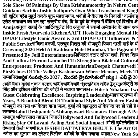
Solo Show Of Paintings By Uma Krishnamoorthy In Nehru Centr
Guidance
Sachiin Joshi: Jodhpur’s Own Who Transformed Kingfi
की शूटिंग ग्रैंड मुहूर्त करके शुरू महराजगंज, भदोही में
‘कैलाश के निवासी’ वर्ल्डवा
एसेट समाधान का बन रहा राष्ट्रीय मंच, वि के दुबे के नेतृत्व में बैंकिंग एवं वित्त
Anuja
अनुजा सहाई के ‘आर्टिक्युलेट विद अनुजा’ में स्वामी अभेदानंद के साथ 
Inside Fresh Ayurveda Kitchen
AAFT Hosts Engaging Mental He
DPIAF Lifestyle Iconic Award & 3rd DPIAF OTT Influencer & Y
Public Service
संचिता बनर्जी, प्रत्युष मिश्रा की भोजपुरी फिल्म ‘छठी माई के 
Crowning 2026 Held At Raddison Hotel Mumbai, The Pageant Pr
Presented By Joill Entertainments
डिजिटल स्टार सौरभ शर्मा, सिंगर शिल्
And Cultural Forum Launched To Strengthen Bilateral Cultural
Entrepreneur, Producer And Humanitarian
Deepak Chaturvedi 
Pics
Echoes Of The Valley: Kastoorwan Where Memory Meets Th
सम्मानित
ఆర్థిక సంవత్సరం 2027 , మొదటి త్రైమాసికంలో (క్యు 1 -ఎఫ్ వై 2
কোটি টাকার সুবিধা প্রদান করেছে আইসিআইসিআই প্রুডেন্সিয়াল লাইফ ইন্স্যুরেন্স
कंट्री क
सिंह और इशिका तोरिया की जोड़ी ने मचाया धमाल
Mr. Hitesh Nihalani: Two
Guest Celebrating Excellence. Inspiring Leadership
महाराष्ट्राच्या
Years, A Beautiful Blend Of Traditional Style And Modern Fashi
भोजपुरी का नया धमाकेदार गाना जल्द, दुबई की खूबसूरत लोकेशन्स पर हो रही है श
सम्मान
Rahul Deshpande’s Abhangawari Resonates Through A P
सभागृह भक्तिरसात न्हाऊन निघाले
Hollywood And Bollywood Leaders J
Rising Star Of Lavani, Acting And Social Impact !
मोशी दुर्घटनेतील
देण्याची केली मागणी
RAJESHH DATTATRYA BHUJLE The Art Of Bein
‘जोरू का गुलाम’ का ट्रेलर रिलीज, दर्शकों के बीच मचाया धमाल
New York Sta