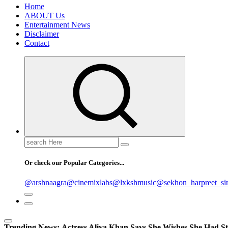
Home
ABOUT Us
Entertainment News
Disclaimer
Contact
Search
for:
Or check our Popular Categories...
@arshnaagra
@cinemixlabs
@lxkshmusic
@sekhon_harpreet_si
Trending News:
Actress Aliya Khan Says She Wishes She Had St