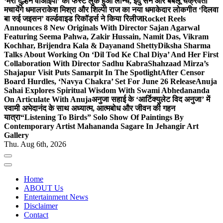
‘मेरी दुल्हन वीआईपी’ का फर्स्ट लुक हुआ लॉन्च, इंदु सेन और बबलू चक्रवर्ती
मचायेंगे धमाल
राकेश मिश्रा और शिल्पी राज का नया धमाकेदार लोकगीत ‘दिलवा
बा रुई जइसन’ वर्ल्डवाइड रिकॉर्ड्स ने किया रिलीज
Rocket Reels
Announces 8 New Originals With Director Sajan Agarwal
Featuring Seema Pahwa, Zakir Hussain, Namit Das, Vikram
Kochhar, Brijendra Kala & Dayanand Shetty
Diksha Sharma
Talks About Working On ‘Dil Tod Ke Chal Diya’ And Her First
Collaboration With Director Sadhu Kabra
Shahzaad Mirza’s
Shajapur Visit Puts Samarpit In The Spotlight
After Censor
Board Hurdles, ‘Navya Chakra’ Set For June 26 Release
Anuja
Sahai Explores Spiritual Wisdom With Swami Abhedananda
On Articulate With Anuja
अनुजा सहाई के ‘आर्टिक्युलेट विद अनुजा’ में
स्वामी अभेदानंद के साथ अध्यात्म, आत्मबोध और जीवन की गहन
यात्रा
“Listening To Birds” Solo Show Of Paintings By
Contemporary Artist Mahananda Sagare In Jehangir Art
Gallery
Thu. Aug 6th, 2026
Home
ABOUT Us
Entertainment News
Disclaimer
Contact