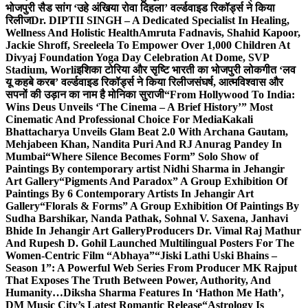
भोजपुरी सैड सांग ‘उहे अंखिया रोवा दिहला’ वर्ल्डवाइड रिकॉर्ड्स ने किया
रिलीज
Dr. DIPTII SINGH – A Dedicated Specialist In Healing,
Wellness And Holistic Health
Amruta Fadnavis, Shahid Kapoor,
Jackie Shroff, Sreeleela To Empower Over 1,000 Children At
Divyaj Foundation Yoga Day Celebration At Dome, SVP
Stadium, Worli
इशिका टोरिया और सृष्टि भारती का भोजपुरी लोकगीत ‘लव
यू कहबे करब’ वर्ल्डवाइड रिकॉर्ड्स ने किया रिलीज
संघर्ष, आत्मविश्वास और
सपनों की उड़ान का नाम है मोनिका सुराजी
“From Hollywood To India:
Wins Deus Unveils ‘The Cinema – A Brief History’” Most
Cinematic And Professional Choice For Media
Kakali
Bhattacharya Unveils Glam Beat 2.0 With Archana Gautam,
Mehjabeen Khan, Nandita Puri And RJ Anurag Pandey In
Mumbai
“Where Silence Becomes Form” Solo Show of
Paintings By contemporary artist Nidhi Sharma in Jehangir
Art Gallery
“Pigments And Paradox” A Group Exhibition Of
Paintings By 6 Contemporary Artists In Jehangir Art
Gallery
“Florals & Forms” A Group Exhibition Of Paintings By
Sudha Barshikar, Nanda Pathak, Sohnal V. Saxena, Janhavi
Bhide In Jehangir Art Gallery
Producers Dr. Vimal Raj Mathur
And Rupesh D. Gohil Launched Multilingual Posters For The
Women-Centric Film “Abhaya”
“Jiski Lathi Uski Bhains –
Season 1”: A Powerful Web Series From Producer MK Rajput
That Exposes The Truth Between Power, Authority, And
Humanity…
Diksha Sharma Features In ‘Hathon Me Hath’,
DM Music City’s Latest Romantic Release
“Astrology Is