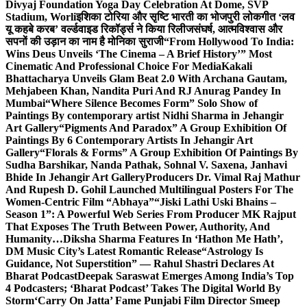
Divyaj Foundation Yoga Day Celebration At Dome, SVP
Stadium, Worli
इशिका टोरिया और सृष्टि भारती का भोजपुरी लोकगीत ‘लव
यू कहबे करब’ वर्ल्डवाइड रिकॉर्ड्स ने किया रिलीज
संघर्ष, आत्मविश्वास और
सपनों की उड़ान का नाम है मोनिका सुराजी
“From Hollywood To India:
Wins Deus Unveils ‘The Cinema – A Brief History’” Most
Cinematic And Professional Choice For Media
Kakali
Bhattacharya Unveils Glam Beat 2.0 With Archana Gautam,
Mehjabeen Khan, Nandita Puri And RJ Anurag Pandey In
Mumbai
“Where Silence Becomes Form” Solo Show of
Paintings By contemporary artist Nidhi Sharma in Jehangir
Art Gallery
“Pigments And Paradox” A Group Exhibition Of
Paintings By 6 Contemporary Artists In Jehangir Art
Gallery
“Florals & Forms” A Group Exhibition Of Paintings By
Sudha Barshikar, Nanda Pathak, Sohnal V. Saxena, Janhavi
Bhide In Jehangir Art Gallery
Producers Dr. Vimal Raj Mathur
And Rupesh D. Gohil Launched Multilingual Posters For The
Women-Centric Film “Abhaya”
“Jiski Lathi Uski Bhains –
Season 1”: A Powerful Web Series From Producer MK Rajput
That Exposes The Truth Between Power, Authority, And
Humanity…
Diksha Sharma Features In ‘Hathon Me Hath’,
DM Music City’s Latest Romantic Release
“Astrology Is
Guidance, Not Superstition” — Rahul Shastri Declares At
Bharat Podcast
Deepak Saraswat Emerges Among India’s Top
4 Podcasters; ‘Bharat Podcast’ Takes The Digital World By
Storm
‘Carry On Jatta’ Fame Punjabi Film Director Smeep