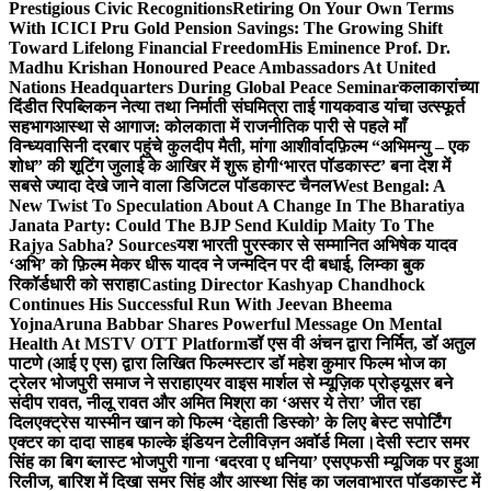
Prestigious Civic Recognitions
Retiring On Your Own Terms
With ICICI Pru Gold Pension Savings: The Growing Shift
Toward Lifelong Financial Freedom
His Eminence Prof. Dr.
Madhu Krishan Honoured Peace Ambassadors At United
Nations Headquarters During Global Peace Seminar
कलाकारांच्या
दिंडीत रिपब्लिकन नेत्या तथा निर्माती संघमित्रा ताई गायकवाड यांचा उत्स्फूर्त
सहभाग
आस्था से आगाज: कोलकाता में राजनीतिक पारी से पहले माँ
विन्ध्यवासिनी दरबार पहुंचे कुलदीप मैती, मांगा आशीर्वाद
फ़िल्म “अभिमन्यु – एक
शोध” की शूटिंग जुलाई के आखिर में शुरू होगी
‘भारत पॉडकास्ट’ बना देश में
सबसे ज्यादा देखे जाने वाला डिजिटल पॉडकास्ट चैनल
West Bengal: A
New Twist To Speculation About A Change In The Bharatiya
Janata Party: Could The BJP Send Kuldip Maity To The
Rajya Sabha? Sources
यश भारती पुरस्कार से सम्मानित अभिषेक यादव
‘अभि’ को फ़िल्म मेकर धीरू यादव ने जन्मदिन पर दी बधाई, लिम्का बुक
रिकॉर्डधारी को सराहा
Casting Director Kashyap Chandhock
Continues His Successful Run With Jeevan Bheema
Yojna
Aruna Babbar Shares Powerful Message On Mental
Health At MSTV OTT Platform
डॉ एस वी अंचन द्वारा निर्मित, डॉ अतुल
पाटणे (आई ए एस) द्वारा लिखित फिल्मस्टार डॉ महेश कुमार फिल्म भोज का
ट्रेलर भोजपुरी समाज ने सराहा
एयर वाइस मार्शल से म्यूज़िक प्रोड्यूसर बने
संदीप रावत, नीलू रावत और अमित मिश्रा का ‘असर ये तेरा’ जीत रहा
दिल
एक्ट्रेस यास्मीन खान को फिल्म ‘देहाती डिस्को’ के लिए बेस्ट सपोर्टिंग
एक्टर का दादा साहब फाल्के इंडियन टेलीविज़न अवॉर्ड मिला।
देसी स्टार समर
सिंह का बिग ब्लास्ट भोजपुरी गाना ‘बदरवा ए धनिया’ एसएफसी म्यूजिक पर हुआ
रिलीज, बारिश में दिखा समर सिंह और आस्था सिंह का जलवा
भारत पॉडकास्ट में