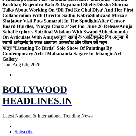
Kochhar, Brijendra Kala & Dayanand Shetty
Diksha Sharma
Talks About Working On ‘Dil Tod Ke Chal Diya’ And Her First
Collaboration With Director Sadhu Kabra
Shahzaad Mirza’s
Shajapur Visit Puts Samarpit In The Spotlight
After Censor
Board Hurdles, ‘Navya Chakra’ Set For June 26 Release
Anuja
Sahai Explores Spiritual Wisdom With Swami Abhedananda
On Articulate With Anuja
अनुजा सहाई के ‘आर्टिक्युलेट विद अनुजा’ में
स्वामी अभेदानंद के साथ अध्यात्म, आत्मबोध और जीवन की गहन
यात्रा
“Listening To Birds” Solo Show Of Paintings By
Contemporary Artist Mahananda Sagare In Jehangir Art
Gallery
Thu. Aug 6th, 2026
BOLLYWOOD
HEADLINES.IN
Latest National & International Trending News
Subscribe