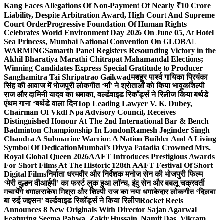
Kang Faces Allegations Of Non-Payment Of Nearly ₹10 Crore
Liability, Despite Arbitration Award, High Court And Supreme
Court Order
Progressive Foundation Of Human Rights
Celebrates World Environment Day 2026 On June 05, At Hotel
Sea Princess, Mumbai National Convention On GLOBAL
WARMING
Samarth Panel Registers Resounding Victory in the
Akhil Bharatiya Marathi Chitrapat Mahamandal Elections;
Winning Candidates Express Special Gratitude to Producer
Sanghamitra Tai Shripatrao Gaikwad
मशहूर पार्श्व गायिका प्रियंका
सिंह की आवाज में भोजपुरी लोकगीत ‘माँ’ ने श्रोताओं को किया भावुक
शिल्पी
राज और दामिनी यादव का धमाका, वर्ल्डवाइड रिकॉर्ड्स ने रिलीज किया बर्थडे
एंथम गाना ‘बर्थडे वाला दिन
Top Leading Lawyer V. K. Dubey,
Chairman Of Vkdl Npa Advisory Council, Receives
Distinguished Honour At The 2nd International Bar & Bench
Badminton Championship In London
Ramesh Joginder Singh
Chandra A Submarine Warrior, A Nation Builder And A Living
Symbol Of Dedication
Mumbai’s Divya Patadia Crowned Mrs.
Royal Global Queen 2026
AAFT Introduces Prestigious Awards
For Short Films At The Historic 128th AAFT Festival Of Short
Digital Films
निर्माता धरमवीर और निर्देशक मनोज सेन की भोजपुरी फिल्म
‘मेरी दुल्हन वीआईपी’ का फर्स्ट लुक हुआ लॉन्च, इंदु सेन और बबलू चक्रवर्ती
मचायेंगे धमाल
राकेश मिश्रा और शिल्पी राज का नया धमाकेदार लोकगीत ‘दिलवा
बा रुई जइसन’ वर्ल्डवाइड रिकॉर्ड्स ने किया रिलीज
Rocket Reels
Announces 8 New Originals With Director Sajan Agarwal
Featuring Seema Pahwa, Zakir Hussain, Namit Das, Vikram