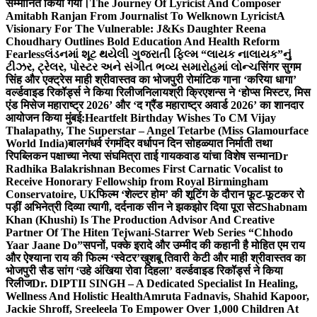
सम्मानित किया गया।
The Journey Of Lyricist And Composer
Amitabh Ranjan From Journalist To Welknown Lyricist
A
Visionary For The Vulnerable: J&Ks Daughter Reena
Choudhary Outlines Bold Education And Health Reform
Fearless
લંડનમાં શૂટ થયેલી ગુજરાતી ફિલ્મ “લાયક નાલાયક”નું
ટીઝર, ટ્રેલર, પોસ્ટર અને સંગીત ભવ્ય સમારોહમાં લોન્ચ
सिंगर सुगम
सिंह और एक्ट्रेस माही श्रीवास्तव का भोजपुरी रोमांटिक गाना ‘करिया धागा’
वर्ल्डवाइड रिकॉर्ड्स ने किया रिलीज
निलायश्री क्रिएशन्स ने ‘होप्स मिस्टर, मिस
एंड मिसेज महाराष्ट्र 2026’ और ‘द ग्रैंड महाराष्ट्र अवार्ड 2026’ का शानदार
आयोजन किया मुंबई:
Heartfelt Birthday Wishes To CM Vijay
Thalapathy, The Superstar – Angel Tetarbe (Miss Glamourface
World India)
बालगंधर्व रंगमंदिर वर्धापन दिन सोहळ्यात निर्माती तथा
रिपब्लिकन पक्षाच्या नेत्या संघमित्रा ताई गायकवाड यांचा विशेष सन्मान
Dr
Radhika Balakrishnan Becomes First Carnatic Vocalist to
Receive Honorary Fellowship from Royal Birmingham
Conservatoire, UK
फिल्म ‘शेल्टर होम’ की शूटिंग के दौरान फूट-फूटकर रो
पड़ीं अभिनेत्री दिव्या त्यागी, दर्दनाक सीन ने झकझोर दिया पूरा सेट
Shabnam
Khan (Khushi) Is The Production Advisor And Creative
Partner Of The Hiten Tejwani-Starrer Web Series “Chhodo
Yaar Jaane Do”
सपनों, पक्के इरादे और उम्मीद की कहानी है मोहित एम राय
और ऐश्याना राय की फिल्म ‘स्वेटर’
खुशबू तिवारी केटी और माही श्रीवास्तव का
भोजपुरी सैड सांग ‘उहे अंखिया रोवा दिहला’ वर्ल्डवाइड रिकॉर्ड्स ने किया
रिलीज
Dr. DIPTII SINGH – A Dedicated Specialist In Healing,
Wellness And Holistic Health
Amruta Fadnavis, Shahid Kapoor,
Jackie Shroff, Sreeleela To Empower Over 1,000 Children At