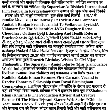
फर्जी बाबाओं और पाखंड के खिलाफ बोले रोहित भार्गव- ज्योतिष समाधान का
मार्ग है, चमत्कार का नहीं
Sandip Soparrkar At Bishkek International
Film Festival In Kyrgyzstan
बख्तवार कृष्णन को ‘बुक ऑफ़ वर्ल्ड रिकॉर्ड
– लंदन’ और डॉ. माधुरी पानमंद को ‘बुक ऑफ़ वर्ल्ड रिकॉर्ड – USA’ से
सम्मानित किया गया।
The Journey Of Lyricist And Composer
Amitabh Ranjan From Journalist To Welknown Lyricist
A
Visionary For The Vulnerable: J&Ks Daughter Reena
Choudhary Outlines Bold Education And Health Reform
Fearless
લંડનમાં શૂટ થયેલી ગુજરાતી ફિલ્મ “લાયક નાલાયક”નું
ટીઝર, ટ્રેલર, પોસ્ટર અને સંગીત ભવ્ય સમારોહમાં લોન્ચ
सिंगर सुगम
सिंह और एक्ट्रेस माही श्रीवास्तव का भोजपुरी रोमांटिक गाना ‘करिया धागा’
वर्ल्डवाइड रिकॉर्ड्स ने किया रिलीज
निलायश्री क्रिएशन्स ने ‘होप्स मिस्टर, मिस
एंड मिसेज महाराष्ट्र 2026’ और ‘द ग्रैंड महाराष्ट्र अवार्ड 2026’ का शानदार
आयोजन किया मुंबई:
Heartfelt Birthday Wishes To CM Vijay
Thalapathy, The Superstar – Angel Tetarbe (Miss Glamourface
World India)
बालगंधर्व रंगमंदिर वर्धापन दिन सोहळ्यात निर्माती तथा
रिपब्लिकन पक्षाच्या नेत्या संघमित्रा ताई गायकवाड यांचा विशेष सन्मान
Dr
Radhika Balakrishnan Becomes First Carnatic Vocalist to
Receive Honorary Fellowship from Royal Birmingham
Conservatoire, UK
फिल्म ‘शेल्टर होम’ की शूटिंग के दौरान फूट-फूटकर रो
पड़ीं अभिनेत्री दिव्या त्यागी, दर्दनाक सीन ने झकझोर दिया पूरा सेट
Shabnam
Khan (Khushi) Is The Production Advisor And Creative
Partner Of The Hiten Tejwani-Starrer Web Series “Chhodo
Yaar Jaane Do”
सपनों, पक्के इरादे और उम्मीद की कहानी है मोहित एम राय
और ऐश्याना राय की फिल्म ‘स्वेटर’
खुशबू तिवारी केटी और माही श्रीवास्तव का