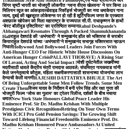
Traditional Style And Modern Fashion
एक्ट्रेस माही श्रीवास्तव और
सिंगर सृष्टी भारती का भोजपुरी लोकगीत ‘गवना वीएस खेलवना’ ने पार किया 10
मिलियन व्यूज का आंकड़ा
वर्ल्डवाइड रिकॉर्ड्स भोजपुरी का नया धमाकेदार गाना
जल्द, दुबई की खूबसूरत लोकेशन्स पर हो रही है शूटिंग
फिल्म जगत के प्रख्यात
अशफ़ाक खोपेकर को मिला महाराष्ट्र के राज्यपाल सी.पी. राधाकृष्णन के हाथों
‘बेस्ट बॉलीवुड एक्टिविस्ट’ का प्रतिष्ठित सम्मान
Rahul Deshpande’s
Abhangawari Resonates Through A Packed Shanmukhananda
Hall
राहुल देशपांडे की ‘अभंगवारी’ ने शन्मुखानंद हॉल को भक्तिरस से सराबोर
किया
राहुल देशपांडे यांच्या ‘अभंगवारी’ने शन्मुखानंद सभागृह भक्तिरसात न्हाऊन
निघाले
Hollywood And Bollywood Leaders Join Forces With
Anti-Hunger CEO For Historic White House Discussions On
American Hunger Crisis
PALLAVI THORAVE: A Rising Star
Of Lavani, Acting And Social Impact !
मोशी दुर्घटनेतील जखमींच्या
मदतीसाठी धावले केंद्रीय मंत्री रामदास आठवले; संघमित्रा गायकवाड यांनी
केले जननेतृत्वाचे कौतुक, महिला सक्षमीकरणासाठी शासनाच्या योजनांचा लाभ
देण्याची केली मागणी
RAJESHH DATTATRYA BHUJLE The Art
Of Being Unforgettable Some Men Follow Trends. Some Men
Create Them
विजय यादव के निर्देशन में बनी प्रेम सिंह और रक्षा गुप्ता की
भोजपुरी फिल्म ‘जोरू का गुलाम’ का ट्रेलर रिलीज, दर्शकों के बीच मचाया
धमाल
New York State Honours Global Peace Leader His
Eminence Prof. Sir Dr. Madhu Krishan With Multiple
Prestigious Civic Recognitions
Retiring On Your Own Terms
With ICICI Pru Gold Pension Savings: The Growing Shift
Toward Lifelong Financial Freedom
His Eminence Prof. Dr.
Madhu Krishan Honoured Peace Ambassadors At United