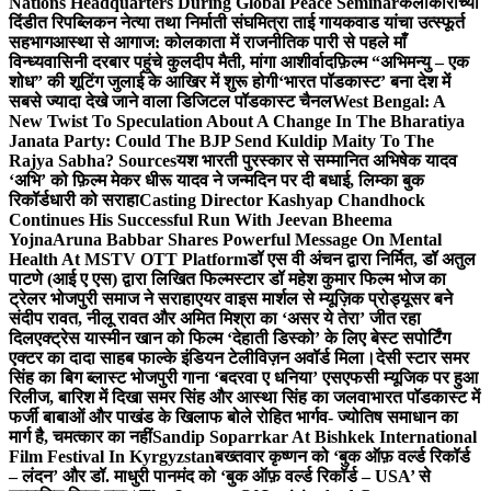
Nations Headquarters During Global Peace Seminar
कलाकारांच्या
दिंडीत रिपब्लिकन नेत्या तथा निर्माती संघमित्रा ताई गायकवाड यांचा उत्स्फूर्त
सहभाग
आस्था से आगाज: कोलकाता में राजनीतिक पारी से पहले माँ
विन्ध्यवासिनी दरबार पहुंचे कुलदीप मैती, मांगा आशीर्वाद
फ़िल्म “अभिमन्यु – एक
शोध” की शूटिंग जुलाई के आखिर में शुरू होगी
‘भारत पॉडकास्ट’ बना देश में
सबसे ज्यादा देखे जाने वाला डिजिटल पॉडकास्ट चैनल
West Bengal: A
New Twist To Speculation About A Change In The Bharatiya
Janata Party: Could The BJP Send Kuldip Maity To The
Rajya Sabha? Sources
यश भारती पुरस्कार से सम्मानित अभिषेक यादव
‘अभि’ को फ़िल्म मेकर धीरू यादव ने जन्मदिन पर दी बधाई, लिम्का बुक
रिकॉर्डधारी को सराहा
Casting Director Kashyap Chandhock
Continues His Successful Run With Jeevan Bheema
Yojna
Aruna Babbar Shares Powerful Message On Mental
Health At MSTV OTT Platform
डॉ एस वी अंचन द्वारा निर्मित, डॉ अतुल
पाटणे (आई ए एस) द्वारा लिखित फिल्मस्टार डॉ महेश कुमार फिल्म भोज का
ट्रेलर भोजपुरी समाज ने सराहा
एयर वाइस मार्शल से म्यूज़िक प्रोड्यूसर बने
संदीप रावत, नीलू रावत और अमित मिश्रा का ‘असर ये तेरा’ जीत रहा
दिल
एक्ट्रेस यास्मीन खान को फिल्म ‘देहाती डिस्को’ के लिए बेस्ट सपोर्टिंग
एक्टर का दादा साहब फाल्के इंडियन टेलीविज़न अवॉर्ड मिला।
देसी स्टार समर
सिंह का बिग ब्लास्ट भोजपुरी गाना ‘बदरवा ए धनिया’ एसएफसी म्यूजिक पर हुआ
रिलीज, बारिश में दिखा समर सिंह और आस्था सिंह का जलवा
भारत पॉडकास्ट में
फर्जी बाबाओं और पाखंड के खिलाफ बोले रोहित भार्गव- ज्योतिष समाधान का
मार्ग है, चमत्कार का नहीं
Sandip Soparrkar At Bishkek International
Film Festival In Kyrgyzstan
बख्तवार कृष्णन को ‘बुक ऑफ़ वर्ल्ड रिकॉर्ड
– लंदन’ और डॉ. माधुरी पानमंद को ‘बुक ऑफ़ वर्ल्ड रिकॉर्ड – USA’ से