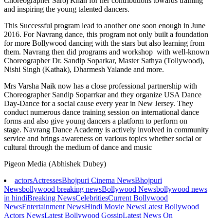
Choreographer Saroj Khan for her contributions towards training
and inspiring the young talented dancers.
This Successful program lead to another one soon enough in June
2016. For Navrang dance, this program not only built a foundation
for more Bollywood dancing with the stars but also learning from
them. Navrang then did programs and workshop with well-known
Choreographer Dr. Sandip Soparkar, Master Sathya (Tollywood),
Nishi Singh (Kathak), Dharmesh Yalande and more.
Mrs Varsha Naik now has a close professional partnership with
Choreographer Sandip Soparrkar and they organize USA Dance
Day-Dance for a social cause every year in New Jersey. They
conduct numerous dance training session on international dance
forms and also give young dancers a platform to perform on
stage. Navrang Dance Academy is actively involved in community
service and brings awareness on various topics whether social or
cultural through the medium of dance and music
Pigeon Media (Abhishek Dubey)
actors
Actresses
Bhojpuri Cinema News
Bhojpuri
News
bollywood breaking news
Bollywood News
bollywood news
in hindi
Breaking News
Celebrities
Current Bollywood
News
Entertainment News
Hindi Movie News
Latest Bollywood
Actors News
Latest Bollywood Gossip
Latest News On