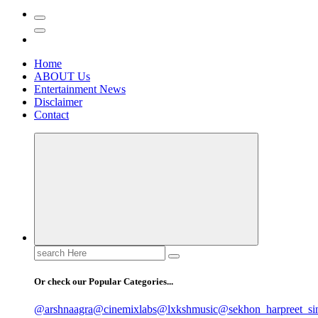
Home
ABOUT Us
Entertainment News
Disclaimer
Contact
Search
for:
Or check our Popular Categories...
@arshnaagra
@cinemixlabs
@lxkshmusic
@sekhon_harpreet_si