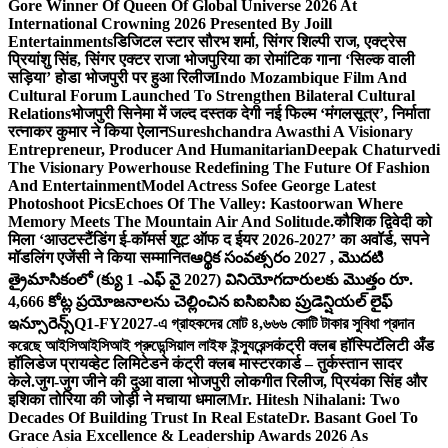
Gore Winner Of Queen Of Global Universe 2026 At
International Crowning 2026 Presented By Joill
Entertainments
डिजिटल स्टार सौरभ शर्मा, सिंगर शिल्पी राज, एक्ट्रेस
प्रियांशु सिंह, सिंगर एक्टर राजा भोजपुरिया का रोमांटिक गाना ‘सिल्क वाली
सड़िया’ होडा भोजपुरी पर हुआ रिलीज
Indo Mozambique Film And
Cultural Forum Launched To Strengthen Bilateral Cultural
Relations
भोजपुरी सिनेमा में जल्द दस्तक देगी नई फिल्म ‘मंगलसूत्र’, निर्माता
रत्नाकर कुमार ने किया ऐलान
Sureshchandra Awasthi A Visionary
Entrepreneur, Producer And Humanitarian
Deepak Chaturvedi
The Visionary Powerhouse Redefining The Future Of Fashion
And Entertainment
Model Actress Sofee George Latest
Photoshoot Pics
Echoes Of The Valley: Kastoorwan Where
Memory Meets The Mountain Air And Solitude.
कौशिक द्विवेदी को
मिला ‘आउटस्टैंडिंग ई-कॉमर्स शूट ऑफ द ईयर 2026-2027’ का अवॉर्ड, सपने
मॉडलिंग एजेंसी ने किया सम्मानित
ఆర్థిక సంవత్సరం 2027 , మొదటి
త్రైమాసికంలో (క్యు 1 -ఎఫ్ వై 2027) వినియోగదారులకు మొత్తం రూ.
4,666 కోట్ల ప్రయోజనాలను చెల్లించిన ఐసిఐసిఐ ప్రుడెన్షియల్ లైఫ్
ఇన్సూరెన్స్
Q1-FY2027-এ গ্রাহকদের মোট ৪,৬৬৬ কোটি টাকার সুবিধা প্রদান
করেছে আইসিআইসিআই প্রুডেন্সিয়াল লাইফ ইন্স্যুরেন্স
कंट्री क्लब हॉस्पिटॅलिटी अँड
हॉलिडेज प्रायव्हेट लिमिटेडने कंट्री क्लब मास्टरकार्ड – तुर्कस्तान सादर
केले.
जुग-जुग जीने की दुआ वाला भोजपुरी लोकगीत रिलीज, प्रियंका सिंह और
इशिका तोरिया की जोड़ी ने मचाया धमाल
Mr. Hitesh Nihalani: Two
Decades Of Building Trust In Real Estate
Dr. Basant Goel To
Grace Asia Excellence & Leadership Awards 2026 As