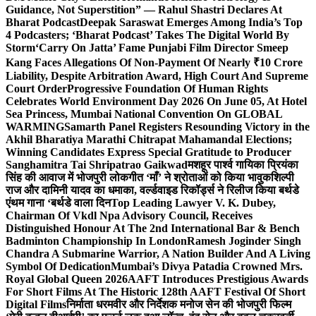
Guidance, Not Superstition” — Rahul Shastri Declares At
Bharat Podcast
Deepak Saraswat Emerges Among India’s Top
4 Podcasters; ‘Bharat Podcast’ Takes The Digital World By
Storm
‘Carry On Jatta’ Fame Punjabi Film Director Smeep
Kang Faces Allegations Of Non-Payment Of Nearly ₹10 Crore
Liability, Despite Arbitration Award, High Court And Supreme
Court Order
Progressive Foundation Of Human Rights
Celebrates World Environment Day 2026 On June 05, At Hotel
Sea Princess, Mumbai National Convention On GLOBAL
WARMING
Samarth Panel Registers Resounding Victory in the
Akhil Bharatiya Marathi Chitrapat Mahamandal Elections;
Winning Candidates Express Special Gratitude to Producer
Sanghamitra Tai Shripatrao Gaikwad
मशहूर पार्श्व गायिका प्रियंका
सिंह की आवाज में भोजपुरी लोकगीत ‘माँ’ ने श्रोताओं को किया भावुक
शिल्पी
राज और दामिनी यादव का धमाका, वर्ल्डवाइड रिकॉर्ड्स ने रिलीज किया बर्थडे
एंथम गाना ‘बर्थडे वाला दिन
Top Leading Lawyer V. K. Dubey,
Chairman Of Vkdl Npa Advisory Council, Receives
Distinguished Honour At The 2nd International Bar & Bench
Badminton Championship In London
Ramesh Joginder Singh
Chandra A Submarine Warrior, A Nation Builder And A Living
Symbol Of Dedication
Mumbai’s Divya Patadia Crowned Mrs.
Royal Global Queen 2026
AAFT Introduces Prestigious Awards
For Short Films At The Historic 128th AAFT Festival Of Short
Digital Films
निर्माता धरमवीर और निर्देशक मनोज सेन की भोजपुरी फिल्म