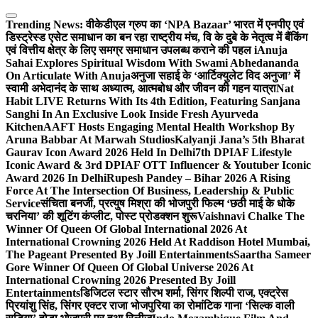
Skip
to
Trending News:
वीकेडीएल ग्रुप का ‘NPA Bazaar’ भारत में एनपीए एवं
content
डिस्ट्रेस्ड एसेट समाधान का बन रहा राष्ट्रीय मंच, वि के दुबे के नेतृत्व में बैंकिंग
एवं वित्तीय क्षेत्र के लिए समग्र समाधान उपलब्ध कराने की पहल i
Anuja
Sahai Explores Spiritual Wisdom With Swami Abhedananda
On Articulate With Anuja
अनुजा सहाई के ‘आर्टिक्युलेट विद अनुजा’ में
स्वामी अभेदानंद के साथ अध्यात्म, आत्मबोध और जीवन की गहन यात्रा
Nat
Habit LIVE Returns With Its 4th Edition, Featuring Sanjana
Sanghi In An Exclusive Look Inside Fresh Ayurveda
Kitchen
AAFT Hosts Engaging Mental Health Workshop By
Aruna Babbar At Marwah Studios
Kalyanji Jana’s 5th Bharat
Gaurav Icon Award 2026 Held In Delhi
7th DPIAF Lifestyle
Iconic Award & 3rd DPIAF OTT Influencer & Youtuber Iconic
Award 2026 In Delhi
Rupesh Pandey – Bihar 2026 A Rising
Force At The Intersection Of Business, Leadership & Public
Service
संचिता बनर्जी, प्रत्युष मिश्रा की भोजपुरी फिल्म ‘छठी माई के धोके
चरनिया’ की शूटिंग कंप्लीट, पोस्ट प्रोडक्शन शुरू
Vaishnavi Chalke The
Winner Of Queen Of Global International 2026 At
International Crowning 2026 Held At Raddison Hotel Mumbai,
The Pageant Presented By Joill Entertainments
Saartha Sameer
Gore Winner Of Queen Of Global Universe 2026 At
International Crowning 2026 Presented By Joill
Entertainments
डिजिटल स्टार सौरभ शर्मा, सिंगर शिल्पी राज, एक्ट्रेस
प्रियांशु सिंह, सिंगर एक्टर राजा भोजपुरिया का रोमांटिक गाना ‘सिल्क वाली