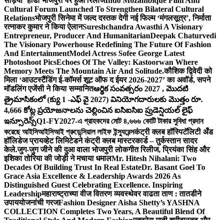
सड़िया’ होडा भोजपुरी पर हुआ रिलीज
Indo Mozambique Film And
Cultural Forum Launched To Strengthen Bilateral Cultural
Relations
भोजपुरी सिनेमा में जल्द दस्तक देगी नई फिल्म ‘मंगलसूत्र’, निर्माता
रत्नाकर कुमार ने किया ऐलान
Sureshchandra Awasthi A Visionary
Entrepreneur, Producer And Humanitarian
Deepak Chaturvedi
The Visionary Powerhouse Redefining The Future Of Fashion
And Entertainment
Model Actress Sofee George Latest
Photoshoot Pics
Echoes Of The Valley: Kastoorwan Where
Memory Meets The Mountain Air And Solitude.
कौशिक द्विवेदी को
मिला ‘आउटस्टैंडिंग ई-कॉमर्स शूट ऑफ द ईयर 2026-2027’ का अवॉर्ड, सपने
मॉडलिंग एजेंसी ने किया सम्मानित
ఆర్థిక సంవత్సరం 2027 , మొదటి
త్రైమాసికంలో (క్యు 1 -ఎఫ్ వై 2027) వినియోగదారులకు మొత్తం రూ.
4,666 కోట్ల ప్రయోజనాలను చెల్లించిన ఐసిఐసిఐ ప్రుడెన్షియల్ లైఫ్
ఇన్సూరెన్స్
Q1-FY2027-এ গ্রাহকদের মোট ৪,৬৬৬ কোটি টাকার সুবিধা প্রদান
করেছে আইসিআইসিআই প্রুডেন্সিয়াল লাইফ ইন্স্যুরেন্স
कंट्री क्लब हॉस्पिटॅलिटी अँड
हॉलिडेज प्रायव्हेट लिमिटेडने कंट्री क्लब मास्टरकार्ड – तुर्कस्तान सादर
केले.
जुग-जुग जीने की दुआ वाला भोजपुरी लोकगीत रिलीज, प्रियंका सिंह और
इशिका तोरिया की जोड़ी ने मचाया धमाल
Mr. Hitesh Nihalani: Two
Decades Of Building Trust In Real Estate
Dr. Basant Goel To
Grace Asia Excellence & Leadership Awards 2026 As
Distinguished Guest Celebrating Excellence. Inspiring
Leadership
महाराष्ट्राच्या वीज वितरण व्यवस्थेवर वाढता ताण : तातडीने
उपाययोजनांची गरज
Fashion Designer Aisha Shetty’s YASHNA
COLLECTION Completes Two Years, A Beautiful Blend Of