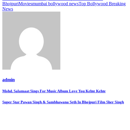
Bhojpuri
Movies
mumbai bollywood news
Top Bollywood Breaking
News
admin
Post
Mohd. Salamaat Sings For Music Album Love You Kehte Kehte
navigation
Super Star Pawan Singh & Sambhawana Seth In Bhojpuri Film Sher Singh