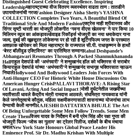
Distinguished Guest Celebrating Excellence. Inspiring
Leadership
महाराष्ट्राच्या वीज वितरण व्यवस्थेवर वाढता ताण : तातडीने
उपाययोजनांची गरज
Fashion Designer Aisha Shetty’s YASHNA
COLLECTION Completes Two Years, A Beautiful Blend Of
Traditional Style And Modern Fashion
एक्ट्रेस माही श्रीवास्तव और
सिंगर सृष्टी भारती का भोजपुरी लोकगीत ‘गवना वीएस खेलवना’ ने पार किया 10
मिलियन व्यूज का आंकड़ा
वर्ल्डवाइड रिकॉर्ड्स भोजपुरी का नया धमाकेदार गाना
जल्द, दुबई की खूबसूरत लोकेशन्स पर हो रही है शूटिंग
फिल्म जगत के प्रख्यात
अशफ़ाक खोपेकर को मिला महाराष्ट्र के राज्यपाल सी.पी. राधाकृष्णन के हाथों
‘बेस्ट बॉलीवुड एक्टिविस्ट’ का प्रतिष्ठित सम्मान
Rahul Deshpande’s
Abhangawari Resonates Through A Packed Shanmukhananda
Hall
राहुल देशपांडे की ‘अभंगवारी’ ने शन्मुखानंद हॉल को भक्तिरस से सराबोर
किया
राहुल देशपांडे यांच्या ‘अभंगवारी’ने शन्मुखानंद सभागृह भक्तिरसात न्हाऊन
निघाले
Hollywood And Bollywood Leaders Join Forces With
Anti-Hunger CEO For Historic White House Discussions On
American Hunger Crisis
PALLAVI THORAVE: A Rising Star
Of Lavani, Acting And Social Impact !
मोशी दुर्घटनेतील जखमींच्या
मदतीसाठी धावले केंद्रीय मंत्री रामदास आठवले; संघमित्रा गायकवाड यांनी
केले जननेतृत्वाचे कौतुक, महिला सक्षमीकरणासाठी शासनाच्या योजनांचा लाभ
देण्याची केली मागणी
RAJESHH DATTATRYA BHUJLE The Art
Of Being Unforgettable Some Men Follow Trends. Some Men
Create Them
विजय यादव के निर्देशन में बनी प्रेम सिंह और रक्षा गुप्ता की
भोजपुरी फिल्म ‘जोरू का गुलाम’ का ट्रेलर रिलीज, दर्शकों के बीच मचाया
धमाल
New York State Honours Global Peace Leader His
Eminence Prof. Sir Dr. Madhu Krishan With Multiple