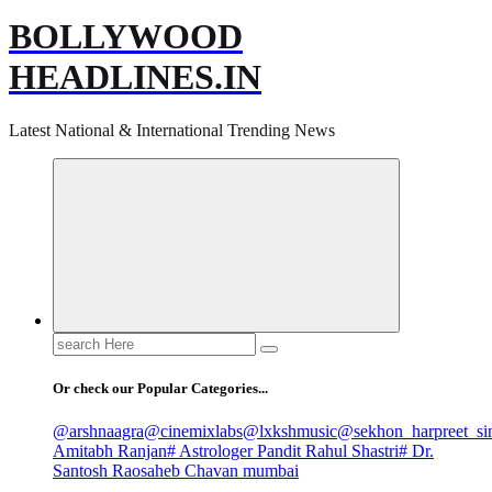
BOLLYWOOD
HEADLINES.IN
Latest National & International Trending News
Search
for:
Or check our Popular Categories...
@arshnaagra
@cinemixlabs
@lxkshmusic
@sekhon_harpreet_si
Amitabh Ranjan
# Astrologer Pandit Rahul Shastri
# Dr.
Santosh Raosaheb Chavan mumbai