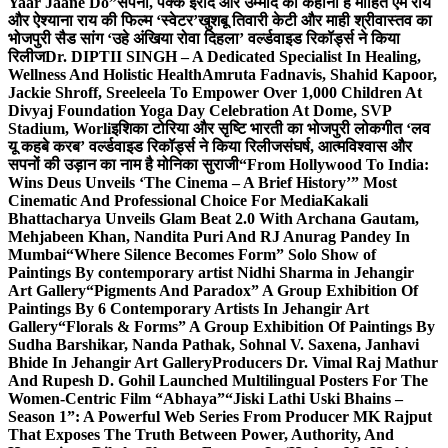
Yaar Jaane Do”
सपनों, पक्के इरादे और उम्मीद की कहानी है मोहित एम राय
और ऐश्याना राय की फिल्म ‘स्वेटर’
खुशबू तिवारी केटी और माही श्रीवास्तव का
भोजपुरी सैड सांग ‘उहे अंखिया रोवा दिहला’ वर्ल्डवाइड रिकॉर्ड्स ने किया
रिलीज
Dr. DIPTII SINGH – A Dedicated Specialist In Healing,
Wellness And Holistic Health
Amruta Fadnavis, Shahid Kapoor,
Jackie Shroff, Sreeleela To Empower Over 1,000 Children At
Divyaj Foundation Yoga Day Celebration At Dome, SVP
Stadium, Worli
इशिका टोरिया और सृष्टि भारती का भोजपुरी लोकगीत ‘लव
यू कहबे करब’ वर्ल्डवाइड रिकॉर्ड्स ने किया रिलीज
संघर्ष, आत्मविश्वास और
सपनों की उड़ान का नाम है मोनिका सुराजी
“From Hollywood To India:
Wins Deus Unveils ‘The Cinema – A Brief History’” Most
Cinematic And Professional Choice For Media
Kakali
Bhattacharya Unveils Glam Beat 2.0 With Archana Gautam,
Mehjabeen Khan, Nandita Puri And RJ Anurag Pandey In
Mumbai
“Where Silence Becomes Form” Solo Show of
Paintings By contemporary artist Nidhi Sharma in Jehangir
Art Gallery
“Pigments And Paradox” A Group Exhibition Of
Paintings By 6 Contemporary Artists In Jehangir Art
Gallery
“Florals & Forms” A Group Exhibition Of Paintings By
Sudha Barshikar, Nanda Pathak, Sohnal V. Saxena, Janhavi
Bhide In Jehangir Art Gallery
Producers Dr. Vimal Raj Mathur
And Rupesh D. Gohil Launched Multilingual Posters For The
Women-Centric Film “Abhaya”
“Jiski Lathi Uski Bhains –
Season 1”: A Powerful Web Series From Producer MK Rajput
That Exposes The Truth Between Power, Authority, And