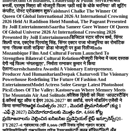
Intersection Of Business, Leadership & Public Service
संचिता
बनर्जी, प्रत्युष मिश्रा की भोजपुरी फिल्म ‘छठी माई के धोके चरनिया’ की शूटिंग
कंप्लीट, पोस्ट प्रोडक्शन शुरू
Vaishnavi Chalke The Winner Of
Queen Of Global International 2026 At International Crowning
2026 Held At Raddison Hotel Mumbai, The Pageant Presented
By Joill Entertainments
Saartha Sameer Gore Winner Of Queen
Of Global Universe 2026 At International Crowning 2026
Presented By Joill Entertainments
डिजिटल स्टार सौरभ शर्मा, सिंगर
शिल्पी राज, एक्ट्रेस प्रियांशु सिंह, सिंगर एक्टर राजा भोजपुरिया का रोमांटिक
गाना ‘सिल्क वाली सड़िया’ होडा भोजपुरी पर हुआ रिलीज
Indo
Mozambique Film And Cultural Forum Launched To
Strengthen Bilateral Cultural Relations
भोजपुरी सिनेमा में जल्द दस्तक
देगी नई फिल्म ‘मंगलसूत्र’, निर्माता रत्नाकर कुमार ने किया
ऐलान
Sureshchandra Awasthi A Visionary Entrepreneur,
Producer And Humanitarian
Deepak Chaturvedi The Visionary
Powerhouse Redefining The Future Of Fashion And
Entertainment
Model Actress Sofee George Latest Photoshoot
Pics
Echoes Of The Valley: Kastoorwan Where Memory Meets
The Mountain Air And Solitude.
कौशिक द्विवेदी को मिला ‘आउटस्टैंडिंग
ई-कॉमर्स शूट ऑफ द ईयर 2026-2027’ का अवॉर्ड, सपने मॉडलिंग एजेंसी ने
किया सम्मानित
ఆర్థిక సంవత్సరం 2027 , మొదటి త్రైమాసికంలో (క్యు 1
-ఎఫ్ వై 2027) వినియోగదారులకు మొత్తం రూ. 4,666 కోట్ల
ప్రయోజనాలను చెల్లించిన ఐసిఐసిఐ ప్రుడెన్షియల్ లైఫ్ ఇన్సూరెన్స్
Q1-
FY2027-এ গ্রাহকদের মোট ৪,৬৬৬ কোটি টাকার সুবিধা প্রদান করেছে
আইসিআইসিআই প্রুডেন্সিয়াল লাইফ ইন্স্যুরেন্স
कंट्री क्लब हॉस्पिटॅलिटी अँड