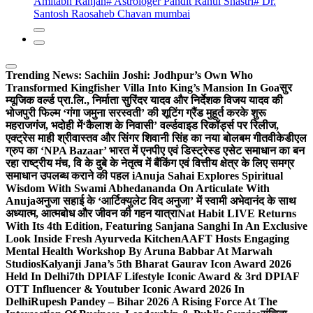
Amitabh Ranjan
# Astrologer Pandit Rahul Shastri
# Dr.
Santosh Raosaheb Chavan mumbai
Trending News:
Sachiin Joshi: Jodhpur’s Own Who
Transformed Kingfisher Villa Into King’s Mansion In Goa
सुर
म्यूजिक वर्ल्ड प्रा.लि., निर्माता सुरिंदर यादव और निर्देशक विजय यादव की
भोजपुरी फिल्म ‘गंगा जमुना सरस्वती’ की शूटिंग ग्रैंड मुहूर्त करके शुरू
महराजगंज, भदोही में
‘कैलाश के निवासी’ वर्ल्डवाइड रिकॉर्ड्स पर रिलीज,
एक्ट्रेस माही श्रीवास्तव और सिंगर शिवानी सिंह का नया बोलबम गीत
वीकेडीएल
ग्रुप का ‘NPA Bazaar’ भारत में एनपीए एवं डिस्ट्रेस्ड एसेट समाधान का बन
रहा राष्ट्रीय मंच, वि के दुबे के नेतृत्व में बैंकिंग एवं वित्तीय क्षेत्र के लिए समग्र
समाधान उपलब्ध कराने की पहल i
Anuja Sahai Explores Spiritual
Wisdom With Swami Abhedananda On Articulate With
Anuja
अनुजा सहाई के ‘आर्टिक्युलेट विद अनुजा’ में स्वामी अभेदानंद के साथ
अध्यात्म, आत्मबोध और जीवन की गहन यात्रा
Nat Habit LIVE Returns
With Its 4th Edition, Featuring Sanjana Sanghi In An Exclusive
Look Inside Fresh Ayurveda Kitchen
AAFT Hosts Engaging
Mental Health Workshop By Aruna Babbar At Marwah
Studios
Kalyanji Jana’s 5th Bharat Gaurav Icon Award 2026
Held In Delhi
7th DPIAF Lifestyle Iconic Award & 3rd DPIAF
OTT Influencer & Youtuber Iconic Award 2026 In
Delhi
Rupesh Pandey – Bihar 2026 A Rising Force At The