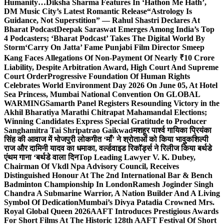
Humanity…
Diksha Sharma Features In ‘Hathon Me Hath’,
DM Music City’s Latest Romantic Release
“Astrology Is
Guidance, Not Superstition” — Rahul Shastri Declares At
Bharat Podcast
Deepak Saraswat Emerges Among India’s Top
4 Podcasters; ‘Bharat Podcast’ Takes The Digital World By
Storm
‘Carry On Jatta’ Fame Punjabi Film Director Smeep
Kang Faces Allegations Of Non-Payment Of Nearly ₹10 Crore
Liability, Despite Arbitration Award, High Court And Supreme
Court Order
Progressive Foundation Of Human Rights
Celebrates World Environment Day 2026 On June 05, At Hotel
Sea Princess, Mumbai National Convention On GLOBAL
WARMING
Samarth Panel Registers Resounding Victory in the
Akhil Bharatiya Marathi Chitrapat Mahamandal Elections;
Winning Candidates Express Special Gratitude to Producer
Sanghamitra Tai Shripatrao Gaikwad
मशहूर पार्श्व गायिका प्रियंका
सिंह की आवाज में भोजपुरी लोकगीत ‘माँ’ ने श्रोताओं को किया भावुक
शिल्पी
राज और दामिनी यादव का धमाका, वर्ल्डवाइड रिकॉर्ड्स ने रिलीज किया बर्थडे
एंथम गाना ‘बर्थडे वाला दिन
Top Leading Lawyer V. K. Dubey,
Chairman Of Vkdl Npa Advisory Council, Receives
Distinguished Honour At The 2nd International Bar & Bench
Badminton Championship In London
Ramesh Joginder Singh
Chandra A Submarine Warrior, A Nation Builder And A Living
Symbol Of Dedication
Mumbai’s Divya Patadia Crowned Mrs.
Royal Global Queen 2026
AAFT Introduces Prestigious Awards
For Short Films At The Historic 128th AAFT Festival Of Short