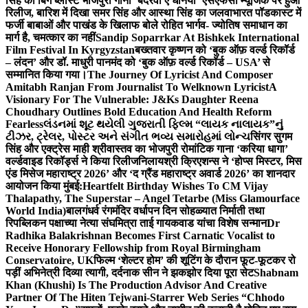
सिंह का बिग ब्लास्ट भोजपुरी गाना ‘बदरवा ए धनिया’ एसएफसी म्यूजिक पर हुआ
रिलीज, बारिश में दिखा समर सिंह और आस्था सिंह का जलवा
भारत पॉडकास्ट में
फर्जी बाबाओं और पाखंड के खिलाफ बोले रोहित भार्गव- ज्योतिष समाधान का
मार्ग है, चमत्कार का नहीं
Sandip Soparrkar At Bishkek International
Film Festival In Kyrgyzstan
बख्तवार कृष्णन को ‘बुक ऑफ़ वर्ल्ड रिकॉर्ड
– लंदन’ और डॉ. माधुरी पानमंद को ‘बुक ऑफ़ वर्ल्ड रिकॉर्ड – USA’ से
सम्मानित किया गया।
The Journey Of Lyricist And Composer
Amitabh Ranjan From Journalist To Welknown Lyricist
A
Visionary For The Vulnerable: J&Ks Daughter Reena
Choudhary Outlines Bold Education And Health Reform
Fearless
લંડનમાં શૂટ થયેલી ગુજરાતી ફિલ્મ “લાયક નાલાયક”નું
ટીઝર, ટ્રેલર, પોસ્ટર અને સંગીત ભવ્ય સમારોહમાં લોન્ચ
सिंगर सुगम
सिंह और एक्ट्रेस माही श्रीवास्तव का भोजपुरी रोमांटिक गाना ‘करिया धागा’
वर्ल्डवाइड रिकॉर्ड्स ने किया रिलीज
निलायश्री क्रिएशन्स ने ‘होप्स मिस्टर, मिस
एंड मिसेज महाराष्ट्र 2026’ और ‘द ग्रैंड महाराष्ट्र अवार्ड 2026’ का शानदार
आयोजन किया मुंबई:
Heartfelt Birthday Wishes To CM Vijay
Thalapathy, The Superstar – Angel Tetarbe (Miss Glamourface
World India)
बालगंधर्व रंगमंदिर वर्धापन दिन सोहळ्यात निर्माती तथा
रिपब्लिकन पक्षाच्या नेत्या संघमित्रा ताई गायकवाड यांचा विशेष सन्मान
Dr
Radhika Balakrishnan Becomes First Carnatic Vocalist to
Receive Honorary Fellowship from Royal Birmingham
Conservatoire, UK
फिल्म ‘शेल्टर होम’ की शूटिंग के दौरान फूट-फूटकर रो
पड़ीं अभिनेत्री दिव्या त्यागी, दर्दनाक सीन ने झकझोर दिया पूरा सेट
Shabnam
Khan (Khushi) Is The Production Advisor And Creative
Partner Of The Hiten Tejwani-Starrer Web Series “Chhodo