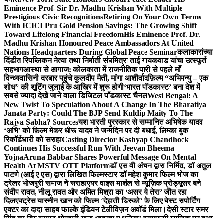
Eminence Prof. Sir Dr. Madhu Krishan With Multiple
Prestigious Civic Recognitions
Retiring On Your Own Terms
With ICICI Pru Gold Pension Savings: The Growing Shift
Toward Lifelong Financial Freedom
His Eminence Prof. Dr.
Madhu Krishan Honoured Peace Ambassadors At United
Nations Headquarters During Global Peace Seminar
कलाकारांच्या
दिंडीत रिपब्लिकन नेत्या तथा निर्माती संघमित्रा ताई गायकवाड यांचा उत्स्फूर्त
सहभाग
आस्था से आगाज: कोलकाता में राजनीतिक पारी से पहले माँ
विन्ध्यवासिनी दरबार पहुंचे कुलदीप मैती, मांगा आशीर्वाद
फ़िल्म “अभिमन्यु – एक
शोध” की शूटिंग जुलाई के आखिर में शुरू होगी
‘भारत पॉडकास्ट’ बना देश में
सबसे ज्यादा देखे जाने वाला डिजिटल पॉडकास्ट चैनल
West Bengal: A
New Twist To Speculation About A Change In The Bharatiya
Janata Party: Could The BJP Send Kuldip Maity To The
Rajya Sabha? Sources
यश भारती पुरस्कार से सम्मानित अभिषेक यादव
‘अभि’ को फ़िल्म मेकर धीरू यादव ने जन्मदिन पर दी बधाई, लिम्का बुक
रिकॉर्डधारी को सराहा
Casting Director Kashyap Chandhock
Continues His Successful Run With Jeevan Bheema
Yojna
Aruna Babbar Shares Powerful Message On Mental
Health At MSTV OTT Platform
डॉ एस वी अंचन द्वारा निर्मित, डॉ अतुल
पाटणे (आई ए एस) द्वारा लिखित फिल्मस्टार डॉ महेश कुमार फिल्म भोज का
ट्रेलर भोजपुरी समाज ने सराहा
एयर वाइस मार्शल से म्यूज़िक प्रोड्यूसर बने
संदीप रावत, नीलू रावत और अमित मिश्रा का ‘असर ये तेरा’ जीत रहा
दिल
एक्ट्रेस यास्मीन खान को फिल्म ‘देहाती डिस्को’ के लिए बेस्ट सपोर्टिंग
एक्टर का दादा साहब फाल्के इंडियन टेलीविज़न अवॉर्ड मिला।
देसी स्टार समर