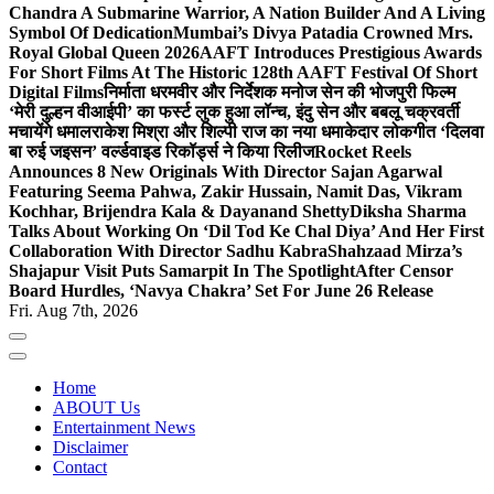
Chandra A Submarine Warrior, A Nation Builder And A Living
Symbol Of Dedication
Mumbai’s Divya Patadia Crowned Mrs.
Royal Global Queen 2026
AAFT Introduces Prestigious Awards
For Short Films At The Historic 128th AAFT Festival Of Short
Digital Films
निर्माता धरमवीर और निर्देशक मनोज सेन की भोजपुरी फिल्म
‘मेरी दुल्हन वीआईपी’ का फर्स्ट लुक हुआ लॉन्च, इंदु सेन और बबलू चक्रवर्ती
मचायेंगे धमाल
राकेश मिश्रा और शिल्पी राज का नया धमाकेदार लोकगीत ‘दिलवा
बा रुई जइसन’ वर्ल्डवाइड रिकॉर्ड्स ने किया रिलीज
Rocket Reels
Announces 8 New Originals With Director Sajan Agarwal
Featuring Seema Pahwa, Zakir Hussain, Namit Das, Vikram
Kochhar, Brijendra Kala & Dayanand Shetty
Diksha Sharma
Talks About Working On ‘Dil Tod Ke Chal Diya’ And Her First
Collaboration With Director Sadhu Kabra
Shahzaad Mirza’s
Shajapur Visit Puts Samarpit In The Spotlight
After Censor
Board Hurdles, ‘Navya Chakra’ Set For June 26 Release
Fri. Aug 7th, 2026
Home
ABOUT Us
Entertainment News
Disclaimer
Contact