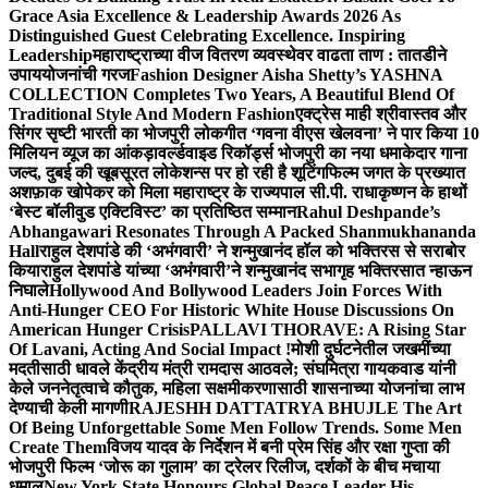
Grace Asia Excellence & Leadership Awards 2026 As
Distinguished Guest Celebrating Excellence. Inspiring
Leadership
महाराष्ट्राच्या वीज वितरण व्यवस्थेवर वाढता ताण : तातडीने
उपाययोजनांची गरज
Fashion Designer Aisha Shetty’s YASHNA
COLLECTION Completes Two Years, A Beautiful Blend Of
Traditional Style And Modern Fashion
एक्ट्रेस माही श्रीवास्तव और
सिंगर सृष्टी भारती का भोजपुरी लोकगीत ‘गवना वीएस खेलवना’ ने पार किया 10
मिलियन व्यूज का आंकड़ा
वर्ल्डवाइड रिकॉर्ड्स भोजपुरी का नया धमाकेदार गाना
जल्द, दुबई की खूबसूरत लोकेशन्स पर हो रही है शूटिंग
फिल्म जगत के प्रख्यात
अशफ़ाक खोपेकर को मिला महाराष्ट्र के राज्यपाल सी.पी. राधाकृष्णन के हाथों
‘बेस्ट बॉलीवुड एक्टिविस्ट’ का प्रतिष्ठित सम्मान
Rahul Deshpande’s
Abhangawari Resonates Through A Packed Shanmukhananda
Hall
राहुल देशपांडे की ‘अभंगवारी’ ने शन्मुखानंद हॉल को भक्तिरस से सराबोर
किया
राहुल देशपांडे यांच्या ‘अभंगवारी’ने शन्मुखानंद सभागृह भक्तिरसात न्हाऊन
निघाले
Hollywood And Bollywood Leaders Join Forces With
Anti-Hunger CEO For Historic White House Discussions On
American Hunger Crisis
PALLAVI THORAVE: A Rising Star
Of Lavani, Acting And Social Impact !
मोशी दुर्घटनेतील जखमींच्या
मदतीसाठी धावले केंद्रीय मंत्री रामदास आठवले; संघमित्रा गायकवाड यांनी
केले जननेतृत्वाचे कौतुक, महिला सक्षमीकरणासाठी शासनाच्या योजनांचा लाभ
देण्याची केली मागणी
RAJESHH DATTATRYA BHUJLE The Art
Of Being Unforgettable Some Men Follow Trends. Some Men
Create Them
विजय यादव के निर्देशन में बनी प्रेम सिंह और रक्षा गुप्ता की
भोजपुरी फिल्म ‘जोरू का गुलाम’ का ट्रेलर रिलीज, दर्शकों के बीच मचाया
धमाल
New York State Honours Global Peace Leader His