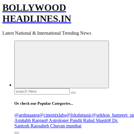
BOLLYWOOD
HEADLINES.IN
Latest National & International Trending News
Search
for:
Or check our Popular Categories...
@arshnaagra
@cinemixlabs
@lxkshmusic
@sekhon_harpreet_si
Amitabh Ranjan
# Astrologer Pandit Rahul Shastri
# Dr.
Santosh Raosaheb Chavan mumbai