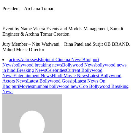
President – Archana Tomar
Event by Name Vicera Events and Models Management, Samkit
Engineer & Archna Tomar Creation,
Jury Member – Nitu Wadwani, Rina Patel and Surjit OB BRAND,
Milind Music Director
actors
Actresses
Bhojpuri Cinema News
Bhojpuri
News
bollywood breaking news
Bollywood News
bollywood news
in hindi
Breaking News
Celebrities
Current Bollywood
News
Entertainment News
Hindi Movie News
Latest Bollywood
Actors News
Latest Bollywood Gossip
Latest News On
Bhojpuri
Movies
mumbai bollywood news
Top Bollywood Breaking
News