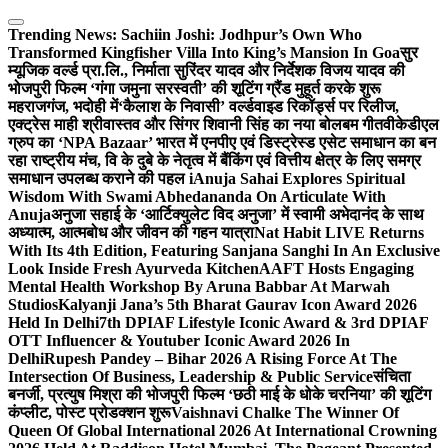
Skip
to
Trending News:
Sachiin Joshi: Jodhpur’s Own Who
content
Transformed Kingfisher Villa Into King’s Mansion In Goa
सुर
म्यूजिक वर्ल्ड प्रा.लि., निर्माता सुरिंदर यादव और निर्देशक विजय यादव की
भोजपुरी फिल्म ‘गंगा जमुना सरस्वती’ की शूटिंग ग्रैंड मुहूर्त करके शुरू
महराजगंज, भदोही में
‘कैलाश के निवासी’ वर्ल्डवाइड रिकॉर्ड्स पर रिलीज,
एक्ट्रेस माही श्रीवास्तव और सिंगर शिवानी सिंह का नया बोलबम गीत
वीकेडीएल
ग्रुप का ‘NPA Bazaar’ भारत में एनपीए एवं डिस्ट्रेस्ड एसेट समाधान का बन
रहा राष्ट्रीय मंच, वि के दुबे के नेतृत्व में बैंकिंग एवं वित्तीय क्षेत्र के लिए समग्र
समाधान उपलब्ध कराने की पहल i
Anuja Sahai Explores Spiritual
Wisdom With Swami Abhedananda On Articulate With
Anuja
अनुजा सहाई के ‘आर्टिक्युलेट विद अनुजा’ में स्वामी अभेदानंद के साथ
अध्यात्म, आत्मबोध और जीवन की गहन यात्रा
Nat Habit LIVE Returns
With Its 4th Edition, Featuring Sanjana Sanghi In An Exclusive
Look Inside Fresh Ayurveda Kitchen
AAFT Hosts Engaging
Mental Health Workshop By Aruna Babbar At Marwah
Studios
Kalyanji Jana’s 5th Bharat Gaurav Icon Award 2026
Held In Delhi
7th DPIAF Lifestyle Iconic Award & 3rd DPIAF
OTT Influencer & Youtuber Iconic Award 2026 In
Delhi
Rupesh Pandey – Bihar 2026 A Rising Force At The
Intersection Of Business, Leadership & Public Service
संचिता
बनर्जी, प्रत्युष मिश्रा की भोजपुरी फिल्म ‘छठी माई के धोके चरनिया’ की शूटिंग
कंप्लीट, पोस्ट प्रोडक्शन शुरू
Vaishnavi Chalke The Winner Of
Queen Of Global International 2026 At International Crowning