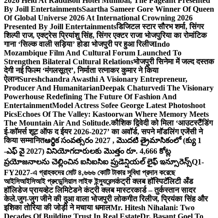
2026 Held At Raddison Hotel Mumbai, The Pageant Presented
By Joill Entertainments
Saartha Sameer Gore Winner Of Queen
Of Global Universe 2026 At International Crowning 2026
Presented By Joill Entertainments
डिजिटल स्टार सौरभ शर्मा, सिंगर
शिल्पी राज, एक्ट्रेस प्रियांशु सिंह, सिंगर एक्टर राजा भोजपुरिया का रोमांटिक
गाना ‘सिल्क वाली सड़िया’ होडा भोजपुरी पर हुआ रिलीज
Indo
Mozambique Film And Cultural Forum Launched To
Strengthen Bilateral Cultural Relations
भोजपुरी सिनेमा में जल्द दस्तक
देगी नई फिल्म ‘मंगलसूत्र’, निर्माता रत्नाकर कुमार ने किया
ऐलान
Sureshchandra Awasthi A Visionary Entrepreneur,
Producer And Humanitarian
Deepak Chaturvedi The Visionary
Powerhouse Redefining The Future Of Fashion And
Entertainment
Model Actress Sofee George Latest Photoshoot
Pics
Echoes Of The Valley: Kastoorwan Where Memory Meets
The Mountain Air And Solitude.
कौशिक द्विवेदी को मिला ‘आउटस्टैंडिंग
ई-कॉमर्स शूट ऑफ द ईयर 2026-2027’ का अवॉर्ड, सपने मॉडलिंग एजेंसी ने
किया सम्मानित
ఆర్థిక సంవత్సరం 2027 , మొదటి త్రైమాసికంలో (క్యు 1
-ఎఫ్ వై 2027) వినియోగదారులకు మొత్తం రూ. 4,666 కోట్ల
ప్రయోజనాలను చెల్లించిన ఐసిఐసిఐ ప్రుడెన్షియల్ లైఫ్ ఇన్సూరెన్స్
Q1-
FY2027-এ গ্রাহকদের মোট ৪,৬৬৬ কোটি টাকার সুবিধা প্রদান করেছে
আইসিআইসিআই প্রুডেন্সিয়াল লাইফ ইন্স্যুরেন্স
कंट्री क्लब हॉस्पिटॅलिटी अँड
हॉलिडेज प्रायव्हेट लिमिटेडने कंट्री क्लब मास्टरकार्ड – तुर्कस्तान सादर
केले.
जुग-जुग जीने की दुआ वाला भोजपुरी लोकगीत रिलीज, प्रियंका सिंह और
इशिका तोरिया की जोड़ी ने मचाया धमाल
Mr. Hitesh Nihalani: Two
Decades Of Building Trust In Real Estate
Dr. Basant Goel To