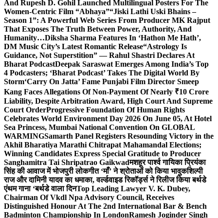
And Rupesh D. Gohil Launched Multilingual Posters For The
Women-Centric Film “Abhaya”
“Jiski Lathi Uski Bhains –
Season 1”: A Powerful Web Series From Producer MK Rajput
That Exposes The Truth Between Power, Authority, And
Humanity…
Diksha Sharma Features In ‘Hathon Me Hath’,
DM Music City’s Latest Romantic Release
“Astrology Is
Guidance, Not Superstition” — Rahul Shastri Declares At
Bharat Podcast
Deepak Saraswat Emerges Among India’s Top
4 Podcasters; ‘Bharat Podcast’ Takes The Digital World By
Storm
‘Carry On Jatta’ Fame Punjabi Film Director Smeep
Kang Faces Allegations Of Non-Payment Of Nearly ₹10 Crore
Liability, Despite Arbitration Award, High Court And Supreme
Court Order
Progressive Foundation Of Human Rights
Celebrates World Environment Day 2026 On June 05, At Hotel
Sea Princess, Mumbai National Convention On GLOBAL
WARMING
Samarth Panel Registers Resounding Victory in the
Akhil Bharatiya Marathi Chitrapat Mahamandal Elections;
Winning Candidates Express Special Gratitude to Producer
Sanghamitra Tai Shripatrao Gaikwad
मशहूर पार्श्व गायिका प्रियंका
सिंह की आवाज में भोजपुरी लोकगीत ‘माँ’ ने श्रोताओं को किया भावुक
शिल्पी
राज और दामिनी यादव का धमाका, वर्ल्डवाइड रिकॉर्ड्स ने रिलीज किया बर्थडे
एंथम गाना ‘बर्थडे वाला दिन
Top Leading Lawyer V. K. Dubey,
Chairman Of Vkdl Npa Advisory Council, Receives
Distinguished Honour At The 2nd International Bar & Bench
Badminton Championship In London
Ramesh Joginder Singh