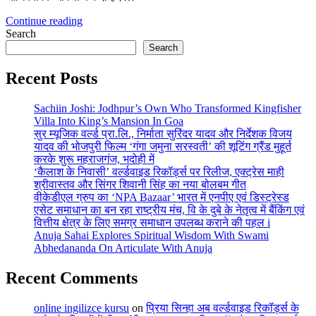
Continue reading
Search
Search
Recent Posts
Sachiin Joshi: Jodhpur’s Own Who Transformed Kingfisher
Villa Into King’s Mansion In Goa
सुर म्यूजिक वर्ल्ड प्रा.लि., निर्माता सुरिंदर यादव और निर्देशक विजय
यादव की भोजपुरी फिल्म ‘गंगा जमुना सरस्वती’ की शूटिंग ग्रैंड मुहूर्त
करके शुरू महराजगंज, भदोही में
‘कैलाश के निवासी’ वर्ल्डवाइड रिकॉर्ड्स पर रिलीज, एक्ट्रेस माही
श्रीवास्तव और सिंगर शिवानी सिंह का नया बोलबम गीत
वीकेडीएल ग्रुप का ‘NPA Bazaar’ भारत में एनपीए एवं डिस्ट्रेस्ड
एसेट समाधान का बन रहा राष्ट्रीय मंच, वि के दुबे के नेतृत्व में बैंकिंग एवं
वित्तीय क्षेत्र के लिए समग्र समाधान उपलब्ध कराने की पहल i
Anuja Sahai Explores Spiritual Wisdom With Swami
Abhedananda On Articulate With Anuja
Recent Comments
online ingilizce kursu
on
प्रिया सिन्हा अब वर्ल्डवाइड रिकॉर्ड्स के