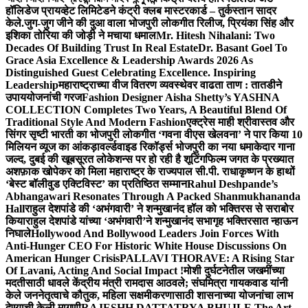
हॉलिडेज प्रायव्हेट लिमिटेडने कंट्री क्लब मास्टरकार्ड – तुर्कस्तान सादर
केले.
जुग-जुग जीने की दुआ वाला भोजपुरी लोकगीत रिलीज, प्रियंका सिंह और
इशिका तोरिया की जोड़ी ने मचाया धमाल
Mr. Hitesh Nihalani: Two
Decades Of Building Trust In Real Estate
Dr. Basant Goel To
Grace Asia Excellence & Leadership Awards 2026 As
Distinguished Guest Celebrating Excellence. Inspiring
Leadership
महाराष्ट्राच्या वीज वितरण व्यवस्थेवर वाढता ताण : तातडीने
उपाययोजनांची गरज
Fashion Designer Aisha Shetty’s YASHNA
COLLECTION Completes Two Years, A Beautiful Blend Of
Traditional Style And Modern Fashion
एक्ट्रेस माही श्रीवास्तव और
सिंगर सृष्टी भारती का भोजपुरी लोकगीत ‘गवना वीएस खेलवना’ ने पार किया 10
मिलियन व्यूज का आंकड़ा
वर्ल्डवाइड रिकॉर्ड्स भोजपुरी का नया धमाकेदार गाना
जल्द, दुबई की खूबसूरत लोकेशन्स पर हो रही है शूटिंग
फिल्म जगत के प्रख्यात
अशफ़ाक खोपेकर को मिला महाराष्ट्र के राज्यपाल सी.पी. राधाकृष्णन के हाथों
‘बेस्ट बॉलीवुड एक्टिविस्ट’ का प्रतिष्ठित सम्मान
Rahul Deshpande’s
Abhangawari Resonates Through A Packed Shanmukhananda
Hall
राहुल देशपांडे की ‘अभंगवारी’ ने शन्मुखानंद हॉल को भक्तिरस से सराबोर
किया
राहुल देशपांडे यांच्या ‘अभंगवारी’ने शन्मुखानंद सभागृह भक्तिरसात न्हाऊन
निघाले
Hollywood And Bollywood Leaders Join Forces With
Anti-Hunger CEO For Historic White House Discussions On
American Hunger Crisis
PALLAVI THORAVE: A Rising Star
Of Lavani, Acting And Social Impact !
मोशी दुर्घटनेतील जखमींच्या
मदतीसाठी धावले केंद्रीय मंत्री रामदास आठवले; संघमित्रा गायकवाड यांनी
केले जननेतृत्वाचे कौतुक, महिला सक्षमीकरणासाठी शासनाच्या योजनांचा लाभ
देण्याची केली मागणी
RAJESHH DATTATRYA BHUJLE The Art