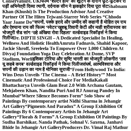
Conservatoire, UK
फिल्म ‘शेल्टर होम’ की शूटिंग के दौरान फूट-फूटकर रो
पड़ीं अभिनेत्री दिव्या त्यागी, दर्दनाक सीन ने झकझोर दिया पूरा सेट
Shabnam
Khan (Khushi) Is The Production Advisor And Creative
Partner Of The Hiten Tejwani-Starrer Web Series “Chhodo
Yaar Jaane Do”
सपनों, पक्के इरादे और उम्मीद की कहानी है मोहित एम राय
और ऐश्याना राय की फिल्म ‘स्वेटर’
खुशबू तिवारी केटी और माही श्रीवास्तव का
भोजपुरी सैड सांग ‘उहे अंखिया रोवा दिहला’ वर्ल्डवाइड रिकॉर्ड्स ने किया
रिलीज
Dr. DIPTII SINGH – A Dedicated Specialist In Healing,
Wellness And Holistic Health
Amruta Fadnavis, Shahid Kapoor,
Jackie Shroff, Sreeleela To Empower Over 1,000 Children At
Divyaj Foundation Yoga Day Celebration At Dome, SVP
Stadium, Worli
इशिका टोरिया और सृष्टि भारती का भोजपुरी लोकगीत ‘लव
यू कहबे करब’ वर्ल्डवाइड रिकॉर्ड्स ने किया रिलीज
संघर्ष, आत्मविश्वास और
सपनों की उड़ान का नाम है मोनिका सुराजी
“From Hollywood To India:
Wins Deus Unveils ‘The Cinema – A Brief History’” Most
Cinematic And Professional Choice For Media
Kakali
Bhattacharya Unveils Glam Beat 2.0 With Archana Gautam,
Mehjabeen Khan, Nandita Puri And RJ Anurag Pandey In
Mumbai
“Where Silence Becomes Form” Solo Show of
Paintings By contemporary artist Nidhi Sharma in Jehangir
Art Gallery
“Pigments And Paradox” A Group Exhibition Of
Paintings By 6 Contemporary Artists In Jehangir Art
Gallery
“Florals & Forms” A Group Exhibition Of Paintings By
Sudha Barshikar, Nanda Pathak, Sohnal V. Saxena, Janhavi
Bhide In Jehangir Art Gallery
Producers Dr. Vimal Raj Mathur