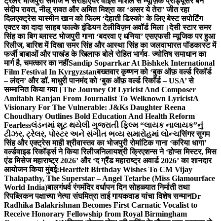
ट्रेलर भोजपुरी समाज ने सराहा
एयर वाइस मार्शल से म्यूज़िक प्रोड्यूसर बने
संदीप रावत, नीलू रावत और अमित मिश्रा का ‘असर ये तेरा’ जीत रहा
दिल
एक्ट्रेस यास्मीन खान को फिल्म ‘देहाती डिस्को’ के लिए बेस्ट सपोर्टिंग
एक्टर का दादा साहब फाल्के इंडियन टेलीविज़न अवॉर्ड मिला।
देसी स्टार समर
सिंह का बिग ब्लास्ट भोजपुरी गाना ‘बदरवा ए धनिया’ एसएफसी म्यूजिक पर हुआ
रिलीज, बारिश में दिखा समर सिंह और आस्था सिंह का जलवा
भारत पॉडकास्ट में
फर्जी बाबाओं और पाखंड के खिलाफ बोले रोहित भार्गव- ज्योतिष समाधान का
मार्ग है, चमत्कार का नहीं
Sandip Soparrkar At Bishkek International
Film Festival In Kyrgyzstan
बख्तवार कृष्णन को ‘बुक ऑफ़ वर्ल्ड रिकॉर्ड
– लंदन’ और डॉ. माधुरी पानमंद को ‘बुक ऑफ़ वर्ल्ड रिकॉर्ड – USA’ से
सम्मानित किया गया।
The Journey Of Lyricist And Composer
Amitabh Ranjan From Journalist To Welknown Lyricist
A
Visionary For The Vulnerable: J&Ks Daughter Reena
Choudhary Outlines Bold Education And Health Reform
Fearless
લંડનમાં શૂટ થયેલી ગુજરાતી ફિલ્મ “લાયક નાલાયક”નું
ટીઝર, ટ્રેલર, પોસ્ટર અને સંગીત ભવ્ય સમારોહમાં લોન્ચ
सिंगर सुगम
सिंह और एक्ट्रेस माही श्रीवास्तव का भोजपुरी रोमांटिक गाना ‘करिया धागा’
वर्ल्डवाइड रिकॉर्ड्स ने किया रिलीज
निलायश्री क्रिएशन्स ने ‘होप्स मिस्टर, मिस
एंड मिसेज महाराष्ट्र 2026’ और ‘द ग्रैंड महाराष्ट्र अवार्ड 2026’ का शानदार
आयोजन किया मुंबई:
Heartfelt Birthday Wishes To CM Vijay
Thalapathy, The Superstar – Angel Tetarbe (Miss Glamourface
World India)
बालगंधर्व रंगमंदिर वर्धापन दिन सोहळ्यात निर्माती तथा
रिपब्लिकन पक्षाच्या नेत्या संघमित्रा ताई गायकवाड यांचा विशेष सन्मान
Dr
Radhika Balakrishnan Becomes First Carnatic Vocalist to
Receive Honorary Fellowship from Royal Birmingham