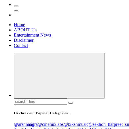
Home
ABOUT Us
Entertainment News
Disclaimer
Contact
Search
for:
Or check our Popular Categories...
@arshnaagra
@cinemixlabs
@lxkshmusic
@sekhon_harpreet_si