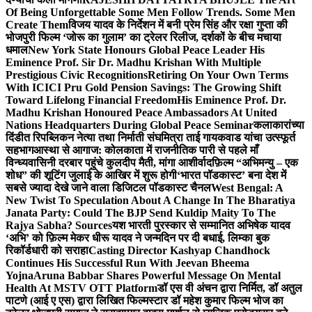
Of Being Unforgettable Some Men Follow Trends. Some Men
Create Them
विजय यादव के निर्देशन में बनी प्रेम सिंह और रक्षा गुप्ता की
भोजपुरी फिल्म ‘जोरू का गुलाम’ का ट्रेलर रिलीज, दर्शकों के बीच मचाया
धमाल
New York State Honours Global Peace Leader His
Eminence Prof. Sir Dr. Madhu Krishan With Multiple
Prestigious Civic Recognitions
Retiring On Your Own Terms
With ICICI Pru Gold Pension Savings: The Growing Shift
Toward Lifelong Financial Freedom
His Eminence Prof. Dr.
Madhu Krishan Honoured Peace Ambassadors At United
Nations Headquarters During Global Peace Seminar
कलाकारांच्या
दिंडीत रिपब्लिकन नेत्या तथा निर्माती संघमित्रा ताई गायकवाड यांचा उत्स्फूर्त
सहभाग
आस्था से आगाज: कोलकाता में राजनीतिक पारी से पहले माँ
विन्ध्यवासिनी दरबार पहुंचे कुलदीप मैती, मांगा आशीर्वाद
फ़िल्म “अभिमन्यु – एक
शोध” की शूटिंग जुलाई के आखिर में शुरू होगी
‘भारत पॉडकास्ट’ बना देश में
सबसे ज्यादा देखे जाने वाला डिजिटल पॉडकास्ट चैनल
West Bengal: A
New Twist To Speculation About A Change In The Bharatiya
Janata Party: Could The BJP Send Kuldip Maity To The
Rajya Sabha? Sources
यश भारती पुरस्कार से सम्मानित अभिषेक यादव
‘अभि’ को फ़िल्म मेकर धीरू यादव ने जन्मदिन पर दी बधाई, लिम्का बुक
रिकॉर्डधारी को सराहा
Casting Director Kashyap Chandhock
Continues His Successful Run With Jeevan Bheema
Yojna
Aruna Babbar Shares Powerful Message On Mental
Health At MSTV OTT Platform
डॉ एस वी अंचन द्वारा निर्मित, डॉ अतुल
पाटणे (आई ए एस) द्वारा लिखित फिल्मस्टार डॉ महेश कुमार फिल्म भोज का