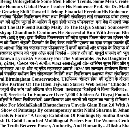
g Unforgettable Some Men Follow Trends. Some Men Creat
te Honours Global Peace Leader His Eminence Prof. Sir Dr. Madh
 Growing Shift Toward Lifelong Financial Freedom
His Eminence
रांच्या दिंडीत रिपब्लिकन नेत्या तथा निर्माती संघमित्रा ताई गायकवाड यांचा उत्स्फ
ध” की शूटिंग जुलाई के आखिर में शुरू होगी
‘भारत पॉडकास्ट’ बना देश में सबसे ज्
ould The BJP Send Kuldip Maity To The Rajya Sabha? Sources
यश 
ashyap Chandhock Continues His Successful Run With Jeevan Bh
 पाटणे (आई ए एस) द्वारा लिखित फिल्मस्टार डॉ महेश कुमार फिल्म भोज का ट्रेलर भ
ान को फिल्म ‘देहाती डिस्को’ के लिए बेस्ट सपोर्टिंग एक्टर का दादा साहब फाल्के 
 और आस्था सिंह का जलवा
भारत पॉडकास्ट में फर्जी बाबाओं और पाखंड के खिलाफ बोले
बख्तवार कृष्णन को ‘बुक ऑफ़ वर्ल्ड रिकॉर्ड – लंदन’ और डॉ. माधुरी पानमंद को ‘ब
known Lyricist
A Visionary For The Vulnerable: J&Ks Daughter
 ટ્રેલર, પોસ્ટર અને સંગીત ભવ્ય સમારોહમાં લોન્ચ
सिंगर सुगम सिंह और एक
महाराष्ट्र 2026’ और ‘द ग्रैंड महाराष्ट्र अवार्ड 2026’ का शानदार आयोजन किया म
र्व रंगमंदिर वर्धापन दिन सोहळ्यात निर्माती तथा रिपब्लिकन पक्षाच्या नेत्या संघमित
oyal Birmingham Conservatoire, UK
फिल्म ‘शेल्टर होम’ की शूटिंग के दौरान
tive Partner Of The Hiten Tejwani-Starrer Web Series “Chhodo 
जपुरी सैड सांग ‘उहे अंखिया रोवा दिहला’ वर्ल्डवाइड रिकॉर्ड्स ने किया रिलीज
Dr.
off, Sreeleela To Empower Over 1,000 Children At Divyaj Found
ॉर्ड्स ने किया रिलीज
संघर्ष, आत्मविश्वास और सपनों की उड़ान का नाम है मोनिका 
hoice For Media
Kakali Bhattacharya Unveils Glam Beat 2.0 With
Show of Paintings By contemporary artist Nidhi Sharma in Jehan
orals & Forms” A Group Exhibition Of Paintings By Sudha Barshi
sh D. Gohil Launched Multilingual Posters For The Women-Cent
The Truth Between Power, Authority, And Humanity…
Diksha Sha