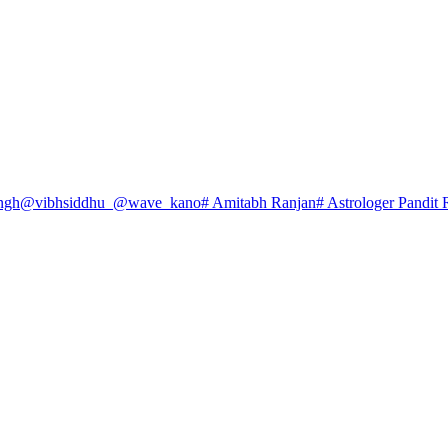
ngh
@vibhsiddhu_
@wave_kano
# Amitabh Ranjan
# Astrologer Pandit 