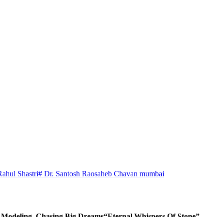
Rahul Shastri
# Dr. Santosh Raosaheb Chavan mumbai
d Modeling, Chasing Big Dreams
“Eternal Whispers Of Stone”