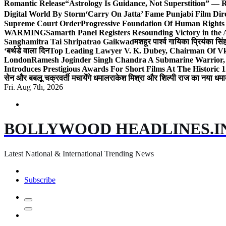
Romantic Release
“Astrology Is Guidance, Not Superstition” — R
Digital World By Storm
‘Carry On Jatta’ Fame Punjabi Film Dir
Supreme Court Order
Progressive Foundation Of Human Rights
WARMING
Samarth Panel Registers Resounding Victory in the
Sanghamitra Tai Shripatrao Gaikwad
मशहूर पार्श्व गायिका प्रियंका स
‘बर्थडे वाला दिन
Top Leading Lawyer V. K. Dubey, Chairman Of Vkd
London
Ramesh Joginder Singh Chandra A Submarine Warrior, 
Introduces Prestigious Awards For Short Films At The Historic 1
सेन और बबलू चक्रवर्ती मचायेंगे धमाल
राकेश मिश्रा और शिल्पी राज का नया धमा
Fri. Aug 7th, 2026
BOLLYWOOD HEADLINES.I
Latest National & International Trending News
Subscribe