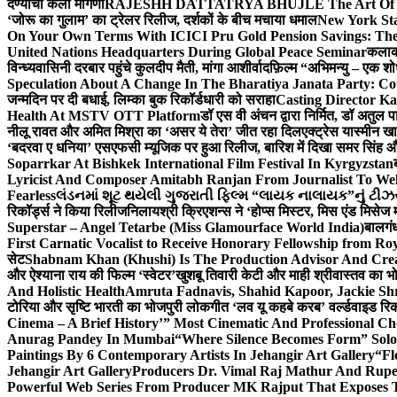
देण्याची केली मागणी
RAJESHH DATTATRYA BHUJLE The Art Of Bein
‘जोरू का गुलाम’ का ट्रेलर रिलीज, दर्शकों के बीच मचाया धमाल
New York Sta
On Your Own Terms With ICICI Pru Gold Pension Savings: The
United Nations Headquarters During Global Peace Seminar
कलाका
विन्ध्यवासिनी दरबार पहुंचे कुलदीप मैती, मांगा आशीर्वाद
फ़िल्म “अभिमन्यु – एक शो
Speculation About A Change In The Bharatiya Janata Party: C
जन्मदिन पर दी बधाई, लिम्का बुक रिकॉर्डधारी को सराहा
Casting Director K
Health At MSTV OTT Platform
डॉ एस वी अंचन द्वारा निर्मित, डॉ अतुल
नीलू रावत और अमित मिश्रा का ‘असर ये तेरा’ जीत रहा दिल
एक्ट्रेस यास्मीन ख
‘बदरवा ए धनिया’ एसएफसी म्यूजिक पर हुआ रिलीज, बारिश में दिखा समर सिंह
Soparrkar At Bishkek International Film Festival In Kyrgyzstan
Lyricist And Composer Amitabh Ranjan From Journalist To Wel
Fearless
લંડનમાં શૂટ થયેલી ગુજરાતી ફિલ્મ “લાયક નાલાયક”નું ટીઝર,
रिकॉर्ड्स ने किया रिलीज
निलायश्री क्रिएशन्स ने ‘होप्स मिस्टर, मिस एंड मिसेज 
Superstar – Angel Tetarbe (Miss Glamourface World India)
बालगंध
First Carnatic Vocalist to Receive Honorary Fellowship from R
सेट
Shabnam Khan (Khushi) Is The Production Advisor And Crea
और ऐश्याना राय की फिल्म ‘स्वेटर’
खुशबू तिवारी केटी और माही श्रीवास्तव का भो
And Holistic Health
Amruta Fadnavis, Shahid Kapoor, Jackie Shr
टोरिया और सृष्टि भारती का भोजपुरी लोकगीत ‘लव यू कहबे करब’ वर्ल्डवाइड रिक
Cinema – A Brief History’” Most Cinematic And Professional C
Anurag Pandey In Mumbai
“Where Silence Becomes Form” Solo 
Paintings By 6 Contemporary Artists In Jehangir Art Gallery
“Fl
Jehangir Art Gallery
Producers Dr. Vimal Raj Mathur And Rupe
Powerful Web Series From Producer MK Rajput That Exposes 