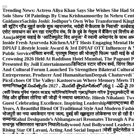
Skip
to
Trending News:
Actress Aliya Khan Says She Wishes She Had St
content
Solo Show Of Paintings By Uma Krishnamoorthy In Nehru Centr
Guidance
Sachiin Joshi: Jodhpur’s Own Who Transformed Kingfi
की शूटिंग ग्रैंड मुहूर्त करके शुरू महराजगंज, भदोही में
‘कैलाश के निवासी’ वर्ल्डवा
एसेट समाधान का बन रहा राष्ट्रीय मंच, वि के दुबे के नेतृत्व में बैंकिंग एवं वित्त
Anuja
अनुजा सहाई के ‘आर्टिक्युलेट विद अनुजा’ में स्वामी अभेदानंद के साथ 
Inside Fresh Ayurveda Kitchen
AAFT Hosts Engaging Mental He
DPIAF Lifestyle Iconic Award & 3rd DPIAF OTT Influencer & Y
Public Service
संचिता बनर्जी, प्रत्युष मिश्रा की भोजपुरी फिल्म ‘छठी माई के 
Crowning 2026 Held At Raddison Hotel Mumbai, The Pageant Pr
Presented By Joill Entertainments
डिजिटल स्टार सौरभ शर्मा, सिंगर शिल्
And Cultural Forum Launched To Strengthen Bilateral Cultural
Entrepreneur, Producer And Humanitarian
Deepak Chaturvedi 
Pics
Echoes Of The Valley: Kastoorwan Where Memory Meets Th
सम्मानित
ఆర్థిక సంవత్సరం 2027 , మొదటి త్రైమాసికంలో (క్యు 1 -ఎఫ్ వై 2
কোটি টাকার সুবিধা প্রদান করেছে আইসিআইসিআই প্রুডেন্সিয়াল লাইফ ইন্স্যুরেন্স
कंट्री क
सिंह और इशिका तोरिया की जोड़ी ने मचाया धमाल
Mr. Hitesh Nihalani: Two
Guest Celebrating Excellence. Inspiring Leadership
महाराष्ट्राच्या
Years, A Beautiful Blend Of Traditional Style And Modern Fashi
भोजपुरी का नया धमाकेदार गाना जल्द, दुबई की खूबसूरत लोकेशन्स पर हो रही है श
सम्मान
Rahul Deshpande’s Abhangawari Resonates Through A P
सभागृह भक्तिरसात न्हाऊन निघाले
Hollywood And Bollywood Leaders J
Rising Star Of Lavani, Acting And Social Impact !
मोशी दुर्घटनेतील