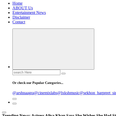
Home
ABOUT Us
Entertainment News
Disclaimer
Contact
Search
for:
Or check our Popular Categories...
@arshnaagra
@cinemixlabs
@lxkshmusic
@sekhon_harpreet_si
Trending News:
Actress Aliya Khan Says She Wishes She Had St