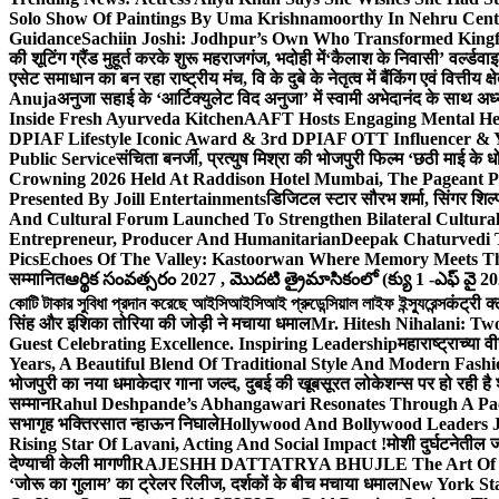
Solo Show Of Paintings By Uma Krishnamoorthy In Nehru Centr
Guidance
Sachiin Joshi: Jodhpur’s Own Who Transformed Kingfi
की शूटिंग ग्रैंड मुहूर्त करके शुरू महराजगंज, भदोही में
‘कैलाश के निवासी’ वर्ल्डवा
एसेट समाधान का बन रहा राष्ट्रीय मंच, वि के दुबे के नेतृत्व में बैंकिंग एवं वित्त
Anuja
अनुजा सहाई के ‘आर्टिक्युलेट विद अनुजा’ में स्वामी अभेदानंद के साथ 
Inside Fresh Ayurveda Kitchen
AAFT Hosts Engaging Mental He
DPIAF Lifestyle Iconic Award & 3rd DPIAF OTT Influencer & Y
Public Service
संचिता बनर्जी, प्रत्युष मिश्रा की भोजपुरी फिल्म ‘छठी माई के 
Crowning 2026 Held At Raddison Hotel Mumbai, The Pageant Pr
Presented By Joill Entertainments
डिजिटल स्टार सौरभ शर्मा, सिंगर शिल्
And Cultural Forum Launched To Strengthen Bilateral Cultural
Entrepreneur, Producer And Humanitarian
Deepak Chaturvedi 
Pics
Echoes Of The Valley: Kastoorwan Where Memory Meets Th
सम्मानित
ఆర్థిక సంవత్సరం 2027 , మొదటి త్రైమాసికంలో (క్యు 1 -ఎఫ్ వై 2
কোটি টাকার সুবিধা প্রদান করেছে আইসিআইসিআই প্রুডেন্সিয়াল লাইফ ইন্স্যুরেন্স
कंट्री क
सिंह और इशिका तोरिया की जोड़ी ने मचाया धमाल
Mr. Hitesh Nihalani: Two
Guest Celebrating Excellence. Inspiring Leadership
महाराष्ट्राच्या
Years, A Beautiful Blend Of Traditional Style And Modern Fashi
भोजपुरी का नया धमाकेदार गाना जल्द, दुबई की खूबसूरत लोकेशन्स पर हो रही है श
सम्मान
Rahul Deshpande’s Abhangawari Resonates Through A P
सभागृह भक्तिरसात न्हाऊन निघाले
Hollywood And Bollywood Leaders J
Rising Star Of Lavani, Acting And Social Impact !
मोशी दुर्घटनेतील
देण्याची केली मागणी
RAJESHH DATTATRYA BHUJLE The Art Of Bein
‘जोरू का गुलाम’ का ट्रेलर रिलीज, दर्शकों के बीच मचाया धमाल
New York Sta