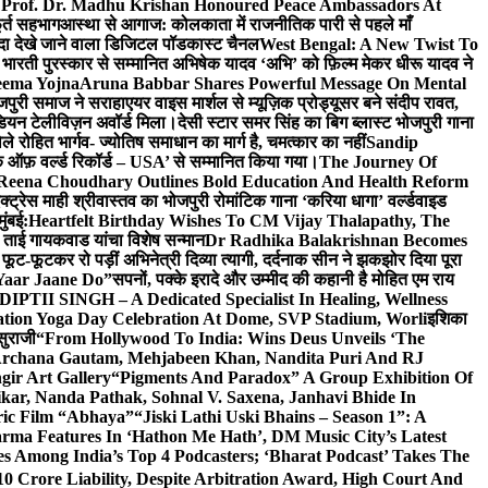
 Prof. Dr. Madhu Krishan Honoured Peace Ambassadors At
ूर्त सहभाग
आस्था से आगाज: कोलकाता में राजनीतिक पारी से पहले माँ
यादा देखे जाने वाला डिजिटल पॉडकास्ट चैनल
West Bengal: A New Twist To
भारती पुरस्कार से सम्मानित अभिषेक यादव ‘अभि’ को फ़िल्म मेकर धीरू यादव ने
eema Yojna
Aruna Babbar Shares Powerful Message On Mental
ोजपुरी समाज ने सराहा
एयर वाइस मार्शल से म्यूज़िक प्रोड्यूसर बने संदीप रावत,
इंडियन टेलीविज़न अवॉर्ड मिला।
देसी स्टार समर सिंह का बिग ब्लास्ट भोजपुरी गाना
 रोहित भार्गव- ज्योतिष समाधान का मार्ग है, चमत्कार का नहीं
Sandip
ुक ऑफ़ वर्ल्ड रिकॉर्ड – USA’ से सम्मानित किया गया।
The Journey Of
 Reena Choudhary Outlines Bold Education And Health Reform
्ट्रेस माही श्रीवास्तव का भोजपुरी रोमांटिक गाना ‘करिया धागा’ वर्ल्डवाइड
ुंबई:
Heartfelt Birthday Wishes To CM Vijay Thalapathy, The
्रा ताई गायकवाड यांचा विशेष सन्मान
Dr Radhika Balakrishnan Becomes
 फूट-फूटकर रो पड़ीं अभिनेत्री दिव्या त्यागी, दर्दनाक सीन ने झकझोर दिया पूरा
Yaar Jaane Do”
सपनों, पक्के इरादे और उम्मीद की कहानी है मोहित एम राय
 DIPTII SINGH – A Dedicated Specialist In Healing, Wellness
ation Yoga Day Celebration At Dome, SVP Stadium, Worli
इशिका
सुराजी
“From Hollywood To India: Wins Deus Unveils ‘The
 Archana Gautam, Mehjabeen Khan, Nandita Puri And RJ
gir Art Gallery
“Pigments And Paradox” A Group Exhibition Of
kar, Nanda Pathak, Sohnal V. Saxena, Janhavi Bhide In
ric Film “Abhaya”
“Jiski Lathi Uski Bhains – Season 1”: A
rma Features In ‘Hathon Me Hath’, DM Music City’s Latest
 Among India’s Top 4 Podcasters; ‘Bharat Podcast’ Takes The
0 Crore Liability, Despite Arbitration Award, High Court And