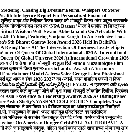
d Modeling, Chasing Big Dreams
“Eternal Whispers Of Stone”
lth Intelligence Report For Personalized Financial
्माता सुरिंदर यादव और निर्देशक विजय यादव की भोजपुरी फिल्म ‘गंगा जमुना सरस्वती’
 बोलबम गीत
वीकेडीएल ग्रुप का ‘NPA Bazaar’ भारत में एनपीए एवं डिस्ट्रेस्ड
Spiritual Wisdom With Swami Abhedananda On Articulate With
s 4th Edition, Featuring Sanjana Sanghi In An Exclusive Look
na’s 5th Bharat Gaurav Icon Award 2026 Held In Delhi
7th
A Rising Force At The Intersection Of Business, Leadership &
inner Of Queen Of Global International 2026 At International
Queen Of Global Universe 2026 At International Crowning 2026
‘सिल्क वाली सड़िया’ होडा भोजपुरी पर हुआ रिलीज
Indo Mozambique Film
रत्नाकर कुमार ने किया ऐलान
Sureshchandra Awasthi A Visionary
d Entertainment
Model Actress Sofee George Latest Photoshoot
ॉमर्स शूट ऑफ द ईयर 2026-2027’ का अवॉर्ड, सपने मॉडलिंग एजेंसी ने किया
ఐసిఐ ప్రుడెన్షియల్ లైఫ్ ఇన్సూరెన్స్
Q1-FY2027-এ গ্রাহকদের মোট ৪,৬৬৬
कस्तान सादर केले.
जुग-जुग जीने की दुआ वाला भोजपुरी लोकगीत रिलीज, प्रियंका
ce Asia Excellence & Leadership Awards 2026 As Distinguished
gner Aisha Shetty’s YASHNA COLLECTION Completes Two
 वीएस खेलवना’ ने पार किया 10 मिलियन व्यूज का आंकड़ा
वर्ल्डवाइड रिकॉर्ड्स
. राधाकृष्णन के हाथों ‘बेस्ट बॉलीवुड एक्टिविस्ट’ का प्रतिष्ठित
हॉल को भक्तिरस से सराबोर किया
राहुल देशपांडे यांच्या ‘अभंगवारी’ने शन्मुखानंद
ussions On American Hunger Crisis
PALLAVI THORAVE: A
ांनी केले जननेतृत्वाचे कौतुक, महिला सक्षमीकरणासाठी शासनाच्या योजनांचा लाभ