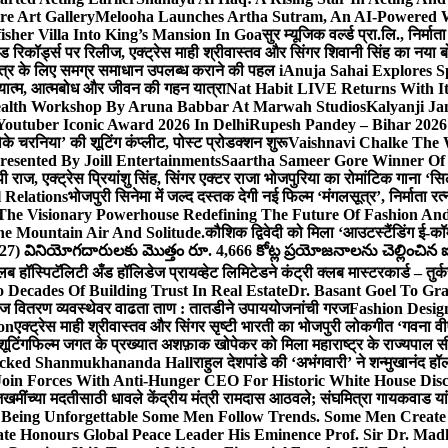
e Art Gallery
Melooha Launches Artha Sutram, An AI-Powered Wea
sher Villa Into King’s Mansion In Goa
सुर म्यूजिक वर्ल्ड प्रा.लि., निर
इड रिकॉर्ड्स पर रिलीज, एक्ट्रेस माही श्रीवास्तव और सिंगर शिवानी सिंह का नया
ीय क्षेत्र के लिए समग्र समाधान उपलब्ध कराने की पहल i
Anuja Sahai Explores 
अध्यात्म, आत्मबोध और जीवन की गहन यात्रा
Nat Habit LIVE Returns With It
alth Workshop By Aruna Babbar At Marwah Studios
Kalyanji Ja
outuber Iconic Award 2026 In Delhi
Rupesh Pandey – Bihar 2026 
धोके चरनिया’ की शूटिंग कंप्लीट, पोस्ट प्रोडक्शन शुरू
Vaishnavi Chalke The W
esented By Joill Entertainments
Saartha Sameer Gore Winner Of 
पी राज, एक्ट्रेस प्रियांशु सिंह, सिंगर एक्टर राजा भोजपुरिया का रोमांटिक गाना 
 Relations
भोजपुरी सिनेमा में जल्द दस्तक देगी नई फिल्म ‘मंगलसूत्र’, निर्माता 
The Visionary Powerhouse Redefining The Future Of Fashion An
e Mountain Air And Solitude.
कौशिक द्विवेदी को मिला ‘आउटस्टैंडिंग ई-क
027) వినియోగదారులకు మొత్తం రూ. 4,666 కోట్ల ప్రయోజనాలను చెల్లించిన ఐసి
्लब हॉस्पिटॅलिटी अँड हॉलिडेज प्रायव्हेट लिमिटेडने कंट्री क्लब मास्टरकार्ड – तुर्
 Decades Of Building Trust In Real Estate
Dr. Basant Goel To Gra
 वीज वितरण व्यवस्थेवर वाढता ताण : तातडीने उपाययोजनांची गरज
Fashion Desi
on
एक्ट्रेस माही श्रीवास्तव और सिंगर सृष्टी भारती का भोजपुरी लोकगीत ‘गवना
ूटिंग
फिल्म जगत के प्रख्यात अशफ़ाक खोपेकर को मिला महाराष्ट्र के राज्यपाल सी.पी
acked Shanmukhananda Hall
राहुल देशपांडे की ‘अभंगवारी’ ने शन्मुखानंद 
oin Forces With Anti-Hunger CEO For Historic White House Disc
 जखमींच्या मदतीसाठी धावले केंद्रीय मंत्री रामदास आठवले; संघमित्रा गायकवाड य
g Unforgettable Some Men Follow Trends. Some Men Creat
te Honours Global Peace Leader His Eminence Prof. Sir Dr. Madh