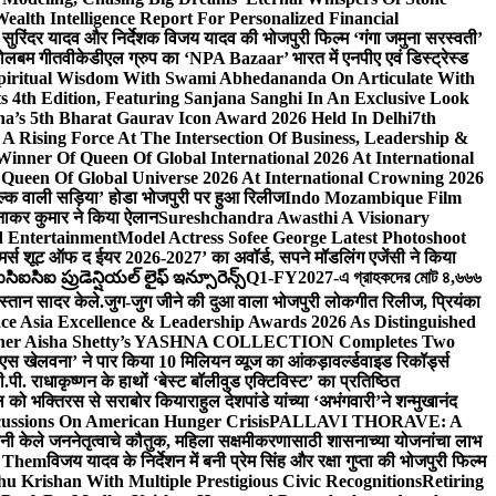
lth Intelligence Report For Personalized Financial
्माता सुरिंदर यादव और निर्देशक विजय यादव की भोजपुरी फिल्म ‘गंगा जमुना सरस्वती’
 बोलबम गीत
वीकेडीएल ग्रुप का ‘NPA Bazaar’ भारत में एनपीए एवं डिस्ट्रेस्ड
Spiritual Wisdom With Swami Abhedananda On Articulate With
s 4th Edition, Featuring Sanjana Sanghi In An Exclusive Look
na’s 5th Bharat Gaurav Icon Award 2026 Held In Delhi
7th
A Rising Force At The Intersection Of Business, Leadership &
inner Of Queen Of Global International 2026 At International
Queen Of Global Universe 2026 At International Crowning 2026
‘सिल्क वाली सड़िया’ होडा भोजपुरी पर हुआ रिलीज
Indo Mozambique Film
रत्नाकर कुमार ने किया ऐलान
Sureshchandra Awasthi A Visionary
d Entertainment
Model Actress Sofee George Latest Photoshoot
ॉमर्स शूट ऑफ द ईयर 2026-2027’ का अवॉर्ड, सपने मॉडलिंग एजेंसी ने किया
ఐసిఐ ప్రుడెన్షియల్ లైఫ్ ఇన్సూరెన్స్
Q1-FY2027-এ গ্রাহকদের মোট ৪,৬৬৬
कस्तान सादर केले.
जुग-जुग जीने की दुआ वाला भोजपुरी लोकगीत रिलीज, प्रियंका
ce Asia Excellence & Leadership Awards 2026 As Distinguished
gner Aisha Shetty’s YASHNA COLLECTION Completes Two
 वीएस खेलवना’ ने पार किया 10 मिलियन व्यूज का आंकड़ा
वर्ल्डवाइड रिकॉर्ड्स
. राधाकृष्णन के हाथों ‘बेस्ट बॉलीवुड एक्टिविस्ट’ का प्रतिष्ठित
हॉल को भक्तिरस से सराबोर किया
राहुल देशपांडे यांच्या ‘अभंगवारी’ने शन्मुखानंद
ussions On American Hunger Crisis
PALLAVI THORAVE: A
ांनी केले जननेतृत्वाचे कौतुक, महिला सक्षमीकरणासाठी शासनाच्या योजनांचा लाभ
e Them
विजय यादव के निर्देशन में बनी प्रेम सिंह और रक्षा गुप्ता की भोजपुरी फिल्म
u Krishan With Multiple Prestigious Civic Recognitions
Retiring