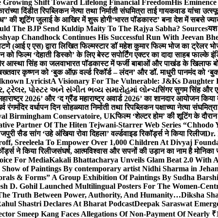
 Growing Shift Toward Lifelong Financial Freedom
His Eminence
रांच्या दिंडीत रिपब्लिकन नेत्या तथा निर्माती संघमित्रा ताई गायकवाड यांचा उत्स्फ
ध” की शूटिंग जुलाई के आखिर में शुरू होगी
‘भारत पॉडकास्ट’ बना देश में सबसे ज्
ould The BJP Send Kuldip Maity To The Rajya Sabha? Sources
यश 
ashyap Chandhock Continues His Successful Run With Jeevan Bh
 पाटणे (आई ए एस) द्वारा लिखित फिल्मस्टार डॉ महेश कुमार फिल्म भोज का ट्रेलर भ
ान को फिल्म ‘देहाती डिस्को’ के लिए बेस्ट सपोर्टिंग एक्टर का दादा साहब फाल्के 
 और आस्था सिंह का जलवा
भारत पॉडकास्ट में फर्जी बाबाओं और पाखंड के खिलाफ बोले
बख्तवार कृष्णन को ‘बुक ऑफ़ वर्ल्ड रिकॉर्ड – लंदन’ और डॉ. माधुरी पानमंद को ‘ब
known Lyricist
A Visionary For The Vulnerable: J&Ks Daughter
 ટ્રેલર, પોસ્ટર અને સંગીત ભવ્ય સમારોહમાં લોન્ચ
सिंगर सुगम सिंह और एक
महाराष्ट्र 2026’ और ‘द ग्रैंड महाराष्ट्र अवार्ड 2026’ का शानदार आयोजन किया म
र्व रंगमंदिर वर्धापन दिन सोहळ्यात निर्माती तथा रिपब्लिकन पक्षाच्या नेत्या संघमित
oyal Birmingham Conservatoire, UK
फिल्म ‘शेल्टर होम’ की शूटिंग के दौरान
tive Partner Of The Hiten Tejwani-Starrer Web Series “Chhodo 
जपुरी सैड सांग ‘उहे अंखिया रोवा दिहला’ वर्ल्डवाइड रिकॉर्ड्स ने किया रिलीज
Dr.
off, Sreeleela To Empower Over 1,000 Children At Divyaj Found
ॉर्ड्स ने किया रिलीज
संघर्ष, आत्मविश्वास और सपनों की उड़ान का नाम है मोनिका 
hoice For Media
Kakali Bhattacharya Unveils Glam Beat 2.0 With
Show of Paintings By contemporary artist Nidhi Sharma in Jehan
orals & Forms” A Group Exhibition Of Paintings By Sudha Barshi
sh D. Gohil Launched Multilingual Posters For The Women-Cent
The Truth Between Power, Authority, And Humanity…
Diksha Sha
ahul Shastri Declares At Bharat Podcast
Deepak Saraswat Emerges
ector Smeep Kang Faces Allegations Of Non-Payment Of Nearly ₹1