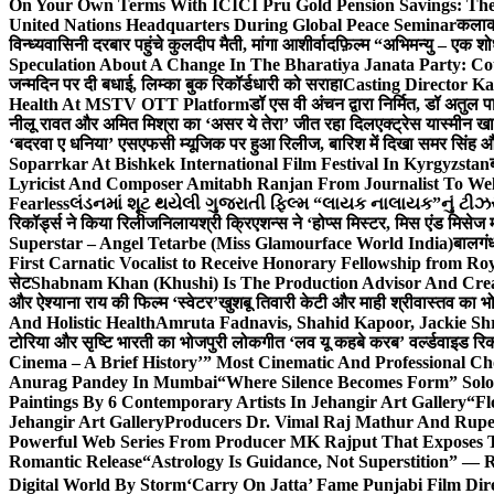
On Your Own Terms With ICICI Pru Gold Pension Savings: The
United Nations Headquarters During Global Peace Seminar
कलाका
विन्ध्यवासिनी दरबार पहुंचे कुलदीप मैती, मांगा आशीर्वाद
फ़िल्म “अभिमन्यु – एक शो
Speculation About A Change In The Bharatiya Janata Party: C
जन्मदिन पर दी बधाई, लिम्का बुक रिकॉर्डधारी को सराहा
Casting Director K
Health At MSTV OTT Platform
डॉ एस वी अंचन द्वारा निर्मित, डॉ अतुल
नीलू रावत और अमित मिश्रा का ‘असर ये तेरा’ जीत रहा दिल
एक्ट्रेस यास्मीन ख
‘बदरवा ए धनिया’ एसएफसी म्यूजिक पर हुआ रिलीज, बारिश में दिखा समर सिंह
Soparrkar At Bishkek International Film Festival In Kyrgyzstan
Lyricist And Composer Amitabh Ranjan From Journalist To Wel
Fearless
લંડનમાં શૂટ થયેલી ગુજરાતી ફિલ્મ “લાયક નાલાયક”નું ટીઝર,
रिकॉर्ड्स ने किया रिलीज
निलायश्री क्रिएशन्स ने ‘होप्स मिस्टर, मिस एंड मिसेज 
Superstar – Angel Tetarbe (Miss Glamourface World India)
बालगंध
First Carnatic Vocalist to Receive Honorary Fellowship from R
सेट
Shabnam Khan (Khushi) Is The Production Advisor And Crea
और ऐश्याना राय की फिल्म ‘स्वेटर’
खुशबू तिवारी केटी और माही श्रीवास्तव का भो
And Holistic Health
Amruta Fadnavis, Shahid Kapoor, Jackie Shr
टोरिया और सृष्टि भारती का भोजपुरी लोकगीत ‘लव यू कहबे करब’ वर्ल्डवाइड रिक
Cinema – A Brief History’” Most Cinematic And Professional C
Anurag Pandey In Mumbai
“Where Silence Becomes Form” Solo 
Paintings By 6 Contemporary Artists In Jehangir Art Gallery
“Fl
Jehangir Art Gallery
Producers Dr. Vimal Raj Mathur And Rupe
Powerful Web Series From Producer MK Rajput That Exposes 
Romantic Release
“Astrology Is Guidance, Not Superstition” — R
Digital World By Storm
‘Carry On Jatta’ Fame Punjabi Film Dir