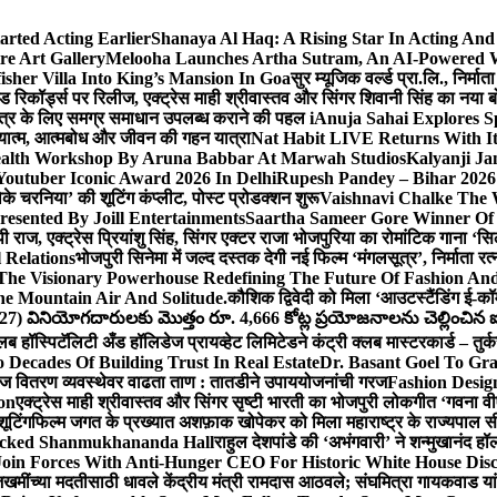
arted Acting Earlier
Shanaya Al Haq: A Rising Star In Acting An
e Art Gallery
Melooha Launches Artha Sutram, An AI-Powered Wea
sher Villa Into King’s Mansion In Goa
सुर म्यूजिक वर्ल्ड प्रा.लि., निर
इड रिकॉर्ड्स पर रिलीज, एक्ट्रेस माही श्रीवास्तव और सिंगर शिवानी सिंह का नया
ीय क्षेत्र के लिए समग्र समाधान उपलब्ध कराने की पहल i
Anuja Sahai Explores 
अध्यात्म, आत्मबोध और जीवन की गहन यात्रा
Nat Habit LIVE Returns With It
alth Workshop By Aruna Babbar At Marwah Studios
Kalyanji Ja
outuber Iconic Award 2026 In Delhi
Rupesh Pandey – Bihar 2026 
धोके चरनिया’ की शूटिंग कंप्लीट, पोस्ट प्रोडक्शन शुरू
Vaishnavi Chalke The W
esented By Joill Entertainments
Saartha Sameer Gore Winner Of 
पी राज, एक्ट्रेस प्रियांशु सिंह, सिंगर एक्टर राजा भोजपुरिया का रोमांटिक गाना 
 Relations
भोजपुरी सिनेमा में जल्द दस्तक देगी नई फिल्म ‘मंगलसूत्र’, निर्माता 
The Visionary Powerhouse Redefining The Future Of Fashion An
e Mountain Air And Solitude.
कौशिक द्विवेदी को मिला ‘आउटस्टैंडिंग ई-क
027) వినియోగదారులకు మొత్తం రూ. 4,666 కోట్ల ప్రయోజనాలను చెల్లించిన ఐసి
्लब हॉस्पिटॅलिटी अँड हॉलिडेज प्रायव्हेट लिमिटेडने कंट्री क्लब मास्टरकार्ड – तुर्
 Decades Of Building Trust In Real Estate
Dr. Basant Goel To Gra
 वीज वितरण व्यवस्थेवर वाढता ताण : तातडीने उपाययोजनांची गरज
Fashion Desi
on
एक्ट्रेस माही श्रीवास्तव और सिंगर सृष्टी भारती का भोजपुरी लोकगीत ‘गवना
ूटिंग
फिल्म जगत के प्रख्यात अशफ़ाक खोपेकर को मिला महाराष्ट्र के राज्यपाल सी.पी
acked Shanmukhananda Hall
राहुल देशपांडे की ‘अभंगवारी’ ने शन्मुखानंद 
oin Forces With Anti-Hunger CEO For Historic White House Disc
 जखमींच्या मदतीसाठी धावले केंद्रीय मंत्री रामदास आठवले; संघमित्रा गायकवाड य