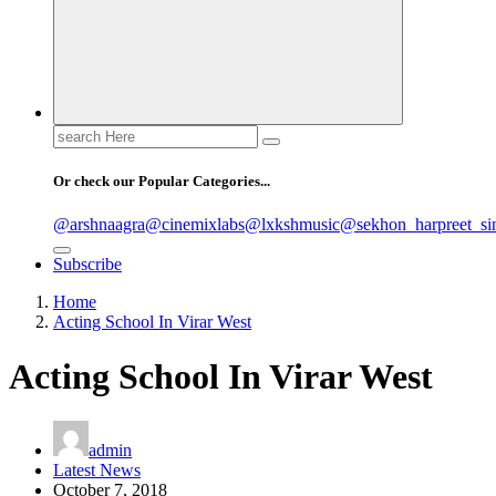
Search
for:
Or check our Popular Categories...
@arshnaagra
@cinemixlabs
@lxkshmusic
@sekhon_harpreet_si
Subscribe
Home
Acting School In Virar West
Acting School In Virar West
admin
Latest News
October 7, 2018