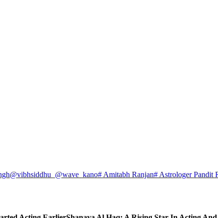
ngh
@vibhsiddhu_
@wave_kano
# Amitabh Ranjan
# Astrologer Pandit 
arted Acting Earlier
Shanaya Al Haq: A Rising Star In Acting An