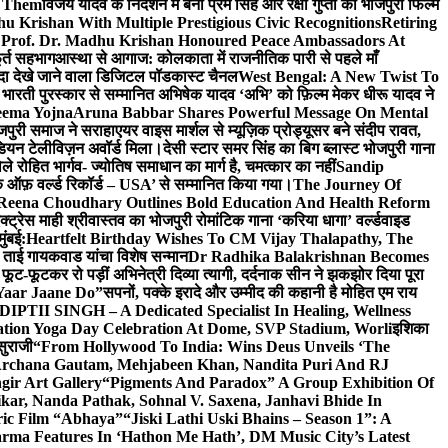
e Them
विजय यादव के निर्देशन में बनी प्रेम सिंह और रक्षा गुप्ता की भोजपुरी फिल्म
u Krishan With Multiple Prestigious Civic Recognitions
Retiring
 Prof. Dr. Madhu Krishan Honoured Peace Ambassadors At
ूर्त सहभाग
आस्था से आगाज: कोलकाता में राजनीतिक पारी से पहले माँ
यादा देखे जाने वाला डिजिटल पॉडकास्ट चैनल
West Bengal: A New Twist To
भारती पुरस्कार से सम्मानित अभिषेक यादव ‘अभि’ को फ़िल्म मेकर धीरू यादव ने
eema Yojna
Aruna Babbar Shares Powerful Message On Mental
ोजपुरी समाज ने सराहा
एयर वाइस मार्शल से म्यूज़िक प्रोड्यूसर बने संदीप रावत,
इंडियन टेलीविज़न अवॉर्ड मिला।
देसी स्टार समर सिंह का बिग ब्लास्ट भोजपुरी गाना
 रोहित भार्गव- ज्योतिष समाधान का मार्ग है, चमत्कार का नहीं
Sandip
ुक ऑफ़ वर्ल्ड रिकॉर्ड – USA’ से सम्मानित किया गया।
The Journey Of
 Reena Choudhary Outlines Bold Education And Health Reform
्ट्रेस माही श्रीवास्तव का भोजपुरी रोमांटिक गाना ‘करिया धागा’ वर्ल्डवाइड
ुंबई:
Heartfelt Birthday Wishes To CM Vijay Thalapathy, The
्रा ताई गायकवाड यांचा विशेष सन्मान
Dr Radhika Balakrishnan Becomes
 फूट-फूटकर रो पड़ीं अभिनेत्री दिव्या त्यागी, दर्दनाक सीन ने झकझोर दिया पूरा
Yaar Jaane Do”
सपनों, पक्के इरादे और उम्मीद की कहानी है मोहित एम राय
 DIPTII SINGH – A Dedicated Specialist In Healing, Wellness
ation Yoga Day Celebration At Dome, SVP Stadium, Worli
इशिका
सुराजी
“From Hollywood To India: Wins Deus Unveils ‘The
 Archana Gautam, Mehjabeen Khan, Nandita Puri And RJ
gir Art Gallery
“Pigments And Paradox” A Group Exhibition Of
kar, Nanda Pathak, Sohnal V. Saxena, Janhavi Bhide In
ric Film “Abhaya”
“Jiski Lathi Uski Bhains – Season 1”: A
rma Features In ‘Hathon Me Hath’, DM Music City’s Latest