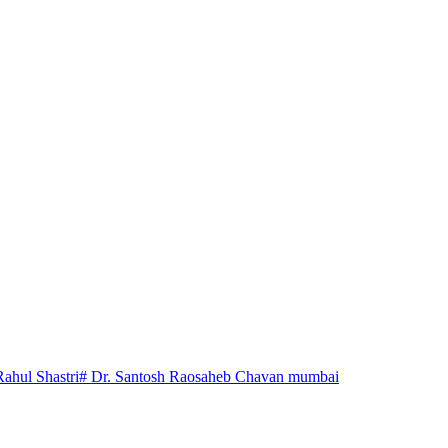
Rahul Shastri
# Dr. Santosh Raosaheb Chavan mumbai