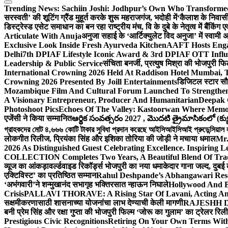
Trending News:
Sachiin Joshi: Jodhpur’s Own Who Transformed 
सरस्वती’ की शूटिंग ग्रैंड मुहूर्त करके शुरू महराजगंज, भदोही में
‘कैलाश के निवासी
डिस्ट्रेस्ड एसेट समाधान का बन रहा राष्ट्रीय मंच, वि के दुबे के नेतृत्व में बैंकि
Articulate With Anuja
अनुजा सहाई के ‘आर्टिक्युलेट विद अनुजा’ में स्वाम
Exclusive Look Inside Fresh Ayurveda Kitchen
AAFT Hosts Enga
Delhi
7th DPIAF Lifestyle Iconic Award & 3rd DPIAF OTT Influ
Leadership & Public Service
संचिता बनर्जी, प्रत्युष मिश्रा की भोजपुरी फ
International Crowning 2026 Held At Raddison Hotel Mumbai, T
Crowning 2026 Presented By Joill Entertainments
डिजिटल स्टार सौरभ
Mozambique Film And Cultural Forum Launched To Strengthen B
A Visionary Entrepreneur, Producer And Humanitarian
Deepak 
Photoshoot Pics
Echoes Of The Valley: Kastoorwan Where Memor
एजेंसी ने किया सम्मानित
ఆర్థిక సంవత్సరం 2027 , మొదటి త్రైమాసికంలో (క్యు
গ্রাহকদের মোট ৪,৬৬৬ কোটি টাকার সুবিধা প্রদান করেছে আইসিআইসিআই প্রুডেন্সিয়াল লাই
लोकगीत रिलीज, प्रियंका सिंह और इशिका तोरिया की जोड़ी ने मचाया धमाल
Mr.
2026 As Distinguished Guest Celebrating Excellence. Inspiring L
COLLECTION Completes Two Years, A Beautiful Blend Of Trad
व्यूज का आंकड़ा
वर्ल्डवाइड रिकॉर्ड्स भोजपुरी का नया धमाकेदार गाना जल्द, दुबई
एक्टिविस्ट’ का प्रतिष्ठित सम्मान
Rahul Deshpande’s Abhangawari Res
‘अभंगवारी’ने शन्मुखानंद सभागृह भक्तिरसात न्हाऊन निघाले
Hollywood And B
Crisis
PALLAVI THORAVE: A Rising Star Of Lavani, Acting And
सक्षमीकरणासाठी शासनाच्या योजनांचा लाभ देण्याची केली मागणी
RAJESHH DA
बनी प्रेम सिंह और रक्षा गुप्ता की भोजपुरी फिल्म ‘जोरू का गुलाम’ का ट्रेलर रि
Prestigious Civic Recognitions
Retiring On Your Own Terms With