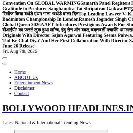
Convention On GLOBAL WARMING
Samarth Panel Registers 
Gratitude to Producer Sanghamitra Tai Shripatrao Gaikwad
मशहू
रिलीज किया बर्थडे एंथम गाना ‘बर्थडे वाला दिन
Top Leading Lawyer V. K.
Badminton Championship In London
Ramesh Joginder Singh Ch
Global Queen 2026
AAFT Introduces Prestigious Awards For Shor
वीआईपी’ का फर्स्ट लुक हुआ लॉन्च, इंदु सेन और बबलू चक्रवर्ती मचायेंगे धमाल
रा
Originals With Director Sajan Agarwal Featuring Seema Pahwa
Tod Ke Chal Diya’ And Her First Collaboration With Director 
June 26 Release
Fri. Aug 7th, 2026
Home
ABOUT Us
Entertainment News
Disclaimer
Contact
BOLLYWOOD HEADLINES.I
Latest National & International Trending News