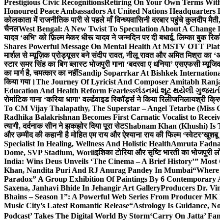
Prestigious Civic Recognitions
Retiring On Your Own Terms With
Honoured Peace Ambassadors At United Nations Headquarters 
कोलकाता में राजनीतिक पारी से पहले माँ विन्ध्यवासिनी दरबार पहुंचे कुलदीप मैती,
चैनल
West Bengal: A New Twist To Speculation About A Change 
यादव ‘अभि’ को फ़िल्म मेकर धीरू यादव ने जन्मदिन पर दी बधाई, लिम्का बुक रिकॉ
Shares Powerful Message On Mental Health At MSTV OTT Pla
मार्शल से म्यूज़िक प्रोड्यूसर बने संदीप रावत, नीलू रावत और अमित मिश्रा का 
स्टार समर सिंह का बिग ब्लास्ट भोजपुरी गाना ‘बदरवा ए धनिया’ एसएफसी म्यूज
का मार्ग है, चमत्कार का नहीं
Sandip Soparrkar At Bishkek Internationa
किया गया।
The Journey Of Lyricist And Composer Amitabh Ranja
Education And Health Reform Fearless
લંડનમાં શૂટ થયેલી ગુજરાત
रोमांटिक गाना ‘करिया धागा’ वर्ल्डवाइड रिकॉर्ड्स ने किया रिलीज
निलायश्री क्रि
To CM Vijay Thalapathy, The Superstar – Angel Tetarbe (Miss 
Radhika Balakrishnan Becomes First Carnatic Vocalist to Rece
त्यागी, दर्दनाक सीन ने झकझोर दिया पूरा सेट
Shabnam Khan (Khushi) Is T
और उम्मीद की कहानी है मोहित एम राय और ऐश्याना राय की फिल्म ‘स्वेटर’
खुशबू
Specialist In Healing, Wellness And Holistic Health
Amruta Fadnav
Dome, SVP Stadium, Worli
इशिका टोरिया और सृष्टि भारती का भोजपुरी ल
India: Wins Deus Unveils ‘The Cinema – A Brief History’” Most
Khan, Nandita Puri And RJ Anurag Pandey In Mumbai
“Where 
Paradox” A Group Exhibition Of Paintings By 6 Contemporary Ar
Saxena, Janhavi Bhide In Jehangir Art Gallery
Producers Dr. Vi
Bhains – Season 1”: A Powerful Web Series From Producer MK
Music City’s Latest Romantic Release
“Astrology Is Guidance, No
Podcast’ Takes The Digital World By Storm
‘Carry On Jatta’ Fam