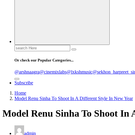
Search
for:
Or check our Popular Categories...
@arshnaagra
@cinemixlabs
@lxkshmusic
@sekhon_harpreet_si
Subscribe
Home
Model Renu Sinha To Shoot In A Different Style In New Year
Model Renu Sinha To Shoot In A
admin