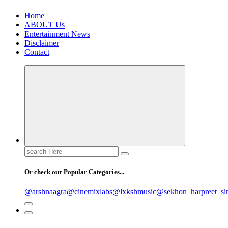
Home
ABOUT Us
Entertainment News
Disclaimer
Contact
Search
for:
Or check our Popular Categories...
@arshnaagra
@cinemixlabs
@lxkshmusic
@sekhon_harpreet_si