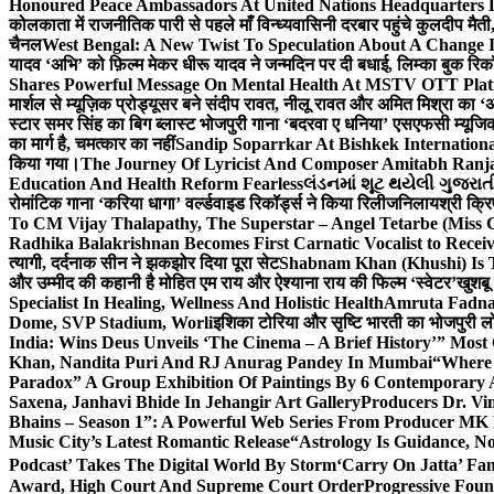
Honoured Peace Ambassadors At United Nations Headquarters 
कोलकाता में राजनीतिक पारी से पहले माँ विन्ध्यवासिनी दरबार पहुंचे कुलदीप मैती,
चैनल
West Bengal: A New Twist To Speculation About A Change 
यादव ‘अभि’ को फ़िल्म मेकर धीरू यादव ने जन्मदिन पर दी बधाई, लिम्का बुक रिकॉ
Shares Powerful Message On Mental Health At MSTV OTT Pla
मार्शल से म्यूज़िक प्रोड्यूसर बने संदीप रावत, नीलू रावत और अमित मिश्रा का 
स्टार समर सिंह का बिग ब्लास्ट भोजपुरी गाना ‘बदरवा ए धनिया’ एसएफसी म्यूज
का मार्ग है, चमत्कार का नहीं
Sandip Soparrkar At Bishkek Internationa
किया गया।
The Journey Of Lyricist And Composer Amitabh Ranja
Education And Health Reform Fearless
લંડનમાં શૂટ થયેલી ગુજરાત
रोमांटिक गाना ‘करिया धागा’ वर्ल्डवाइड रिकॉर्ड्स ने किया रिलीज
निलायश्री क्रि
To CM Vijay Thalapathy, The Superstar – Angel Tetarbe (Miss 
Radhika Balakrishnan Becomes First Carnatic Vocalist to Rece
त्यागी, दर्दनाक सीन ने झकझोर दिया पूरा सेट
Shabnam Khan (Khushi) Is T
और उम्मीद की कहानी है मोहित एम राय और ऐश्याना राय की फिल्म ‘स्वेटर’
खुशबू
Specialist In Healing, Wellness And Holistic Health
Amruta Fadnav
Dome, SVP Stadium, Worli
इशिका टोरिया और सृष्टि भारती का भोजपुरी ल
India: Wins Deus Unveils ‘The Cinema – A Brief History’” Most
Khan, Nandita Puri And RJ Anurag Pandey In Mumbai
“Where 
Paradox” A Group Exhibition Of Paintings By 6 Contemporary Ar
Saxena, Janhavi Bhide In Jehangir Art Gallery
Producers Dr. Vi
Bhains – Season 1”: A Powerful Web Series From Producer MK
Music City’s Latest Romantic Release
“Astrology Is Guidance, No
Podcast’ Takes The Digital World By Storm
‘Carry On Jatta’ Fam
Award, High Court And Supreme Court Order
Progressive Foun