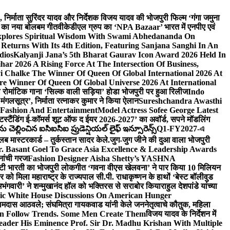
लि., निर्माता सुरिंदर यादव और निर्देशक विजय यादव की भोजपुरी फिल्म ‘गंगा जमुना
ंह का नया बोलबम गीत
वीकेडीएल ग्रुप का ‘NPA Bazaar’ भारत में एनपीए एवं
xplores Spiritual Wisdom With Swami Abhedananda On
Returns With Its 4th Edition, Featuring Sanjana Sanghi In An
dios
Kalyanji Jana’s 5th Bharat Gaurav Icon Award 2026 Held In
ar 2026 A Rising Force At The Intersection Of Business,
i Chalke The Winner Of Queen Of Global International 2026 At
e Winner Of Queen Of Global Universe 2026 At International
 का रोमांटिक गाना ‘सिल्क वाली सड़िया’ होडा भोजपुरी पर हुआ रिलीज
Indo
‘मंगलसूत्र’, निर्माता रत्नाकर कुमार ने किया ऐलान
Sureshchandra Awasthi
 Fashion And Entertainment
Model Actress Sofee George Latest
टस्टैंडिंग ई-कॉमर्स शूट ऑफ द ईयर 2026-2027’ का अवॉर्ड, सपने मॉडलिंग
ల్లించిన ఐసిఐసిఐ ప్రుడెన్షియల్ లైఫ్ ఇన్సూరెన్స్
Q1-FY2027-এ
्लब मास्टरकार्ड – तुर्कस्तान सादर केले.
जुग-जुग जीने की दुआ वाला भोजपुरी
. Basant Goel To Grace Asia Excellence & Leadership Awards
नांची गरज
Fashion Designer Aisha Shetty’s YASHNA
सृष्टी भारती का भोजपुरी लोकगीत ‘गवना वीएस खेलवना’ ने पार किया 10 मिलियन
ो मिला महाराष्ट्र के राज्यपाल सी.पी. राधाकृष्णन के हाथों ‘बेस्ट बॉलीवुड
‘अभंगवारी’ ने शन्मुखानंद हॉल को भक्तिरस से सराबोर किया
राहुल देशपांडे यांच्या
ic White House Discussions On American Hunger
ी रामदास आठवले; संघमित्रा गायकवाड यांनी केले जननेतृत्वाचे कौतुक, महिला
Follow Trends. Some Men Create Them
विजय यादव के निर्देशन में
eader His Eminence Prof. Sir Dr. Madhu Krishan With Multiple