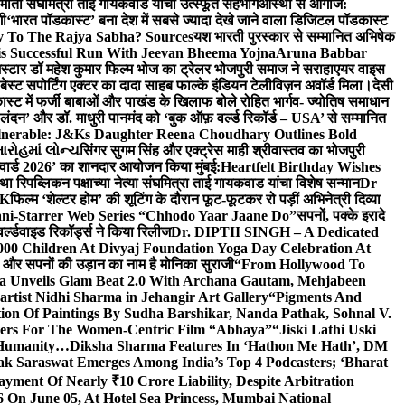
र्माती संघमित्रा ताई गायकवाड यांचा उत्स्फूर्त सहभाग
आस्था से आगाज:
गी
‘भारत पॉडकास्ट’ बना देश में सबसे ज्यादा देखे जाने वाला डिजिटल पॉडकास्ट
y To The Rajya Sabha? Sources
यश भारती पुरस्कार से सम्मानित अभिषेक
s Successful Run With Jeevan Bheema Yojna
Aruna Babbar
्मस्टार डॉ महेश कुमार फिल्म भोज का ट्रेलर भोजपुरी समाज ने सराहा
एयर वाइस
 बेस्ट सपोर्टिंग एक्टर का दादा साहब फाल्के इंडियन टेलीविज़न अवॉर्ड मिला।
देसी
स्ट में फर्जी बाबाओं और पाखंड के खिलाफ बोले रोहित भार्गव- ज्योतिष समाधान
– लंदन’ और डॉ. माधुरी पानमंद को ‘बुक ऑफ़ वर्ल्ड रिकॉर्ड – USA’ से सम्मानित
lnerable: J&Ks Daughter Reena Choudhary Outlines Bold
ારોહમાં લોન્ચ
सिंगर सुगम सिंह और एक्ट्रेस माही श्रीवास्तव का भोजपुरी
र अवार्ड 2026’ का शानदार आयोजन किया मुंबई:
Heartfelt Birthday Wishes
तथा रिपब्लिकन पक्षाच्या नेत्या संघमित्रा ताई गायकवाड यांचा विशेष सन्मान
Dr
UK
फिल्म ‘शेल्टर होम’ की शूटिंग के दौरान फूट-फूटकर रो पड़ीं अभिनेत्री दिव्या
ani-Starrer Web Series “Chhodo Yaar Jaane Do”
सपनों, पक्के इरादे
र्ल्डवाइड रिकॉर्ड्स ने किया रिलीज
Dr. DIPTII SINGH – A Dedicated
000 Children At Divyaj Foundation Yoga Day Celebration At
ास और सपनों की उड़ान का नाम है मोनिका सुराजी
“From Hollywood To
a Unveils Glam Beat 2.0 With Archana Gautam, Mehjabeen
rtist Nidhi Sharma in Jehangir Art Gallery
“Pigments And
ion Of Paintings By Sudha Barshikar, Nanda Pathak, Sohnal V.
sters For The Women-Centric Film “Abhaya”
“Jiski Lathi Uski
d Humanity…
Diksha Sharma Features In ‘Hathon Me Hath’, DM
k Saraswat Emerges Among India’s Top 4 Podcasters; ‘Bharat
yment Of Nearly ₹10 Crore Liability, Despite Arbitration
On June 05, At Hotel Sea Princess, Mumbai National