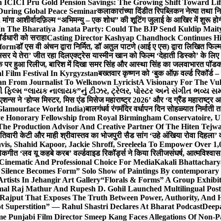
 ICICI Pru Gold Pension Savings: The Growing Shift Toward Lif
During Global Peace Seminar
कलाकारांच्या दिंडीत रिपब्लिकन नेत्या तथा नि
 मांगा आशीर्वाद
फ़िल्म “अभिमन्यु – एक शोध” की शूटिंग जुलाई के आखिर में शुरू हो
In The Bharatiya Janata Party: Could The BJP Send Kuldip Mait
र्डधारी को सराहा
Casting Director Kashyap Chandhock Continues Hi
tform
डॉ एस वी अंचन द्वारा निर्मित, डॉ अतुल पाटणे (आई ए एस) द्वारा लिखित फिल
‘असर ये तेरा’ जीत रहा दिल
एक्ट्रेस यास्मीन खान को फिल्म ‘देहाती डिस्को’ के लिए
िक पर हुआ रिलीज, बारिश में दिखा समर सिंह और आस्था सिंह का जलवा
भारत पॉडका
l Film Festival In Kyrgyzstan
बख्तवार कृष्णन को ‘बुक ऑफ़ वर्ल्ड रिकॉर्ड 
n From Journalist To Welknown Lyricist
A Visionary For The Vu
ી ફિલ્મ “લાયક નાલાયક”નું ટીઝર, ટ્રેલર, પોસ્ટર અને સંગીત ભવ્ય સમ
एशन्स ने ‘होप्स मिस्टर, मिस एंड मिसेज महाराष्ट्र 2026’ और ‘द ग्रैंड महाराष्ट्
Glamourface World India)
बालगंधर्व रंगमंदिर वर्धापन दिन सोहळ्यात निर्माती 
ive Honorary Fellowship from Royal Birmingham Conservatoire, 
he Production Advisor And Creative Partner Of The Hiten Tejw
 तिवारी केटी और माही श्रीवास्तव का भोजपुरी सैड सांग ‘उहे अंखिया रोवा दिहला’ व
is, Shahid Kapoor, Jackie Shroff, Sreeleela To Empower Over 1,
ोकगीत ‘लव यू कहबे करब’ वर्ल्डवाइड रिकॉर्ड्स ने किया रिलीज
संघर्ष, आत्मविश्व
 Cinematic And Professional Choice For Media
Kakali Bhattachary
Silence Becomes Form” Solo Show of Paintings By contemporary a
tists In Jehangir Art Gallery
“Florals & Forms” A Group Exhibit
mal Raj Mathur And Rupesh D. Gohil Launched Multilingual Po
 Rajput That Exposes The Truth Between Power, Authority, An
t Superstition” — Rahul Shastri Declares At Bharat Podcast
Deepa
e Punjabi Film Director Smeep Kang Faces Allegations Of Non-Pa