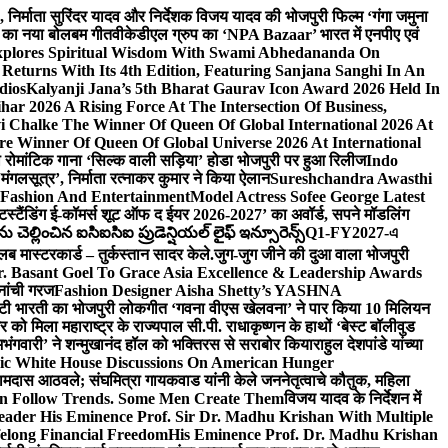
लि., निर्माता सुरिंदर यादव और निर्देशक विजय यादव की भोजपुरी फिल्म ‘गंगा जमुना
ंह का नया बोलबम गीत
वीकेडीएल ग्रुप का ‘NPA Bazaar’ भारत में एनपीए एवं
xplores Spiritual Wisdom With Swami Abhedananda On
Returns With Its 4th Edition, Featuring Sanjana Sanghi In An
dios
Kalyanji Jana’s 5th Bharat Gaurav Icon Award 2026 Held In
ar 2026 A Rising Force At The Intersection Of Business,
i Chalke The Winner Of Queen Of Global International 2026 At
e Winner Of Queen Of Global Universe 2026 At International
 का रोमांटिक गाना ‘सिल्क वाली सड़िया’ होडा भोजपुरी पर हुआ रिलीज
Indo
‘मंगलसूत्र’, निर्माता रत्नाकर कुमार ने किया ऐलान
Sureshchandra Awasthi
 Fashion And Entertainment
Model Actress Sofee George Latest
टस्टैंडिंग ई-कॉमर्स शूट ऑफ द ईयर 2026-2027’ का अवॉर्ड, सपने मॉडलिंग
ల్లించిన ఐసిఐసిఐ ప్రుడెన్షియల్ లైఫ్ ఇన్సూరెన్స్
Q1-FY2027-এ
्लब मास्टरकार्ड – तुर्कस्तान सादर केले.
जुग-जुग जीने की दुआ वाला भोजपुरी
. Basant Goel To Grace Asia Excellence & Leadership Awards
नांची गरज
Fashion Designer Aisha Shetty’s YASHNA
सृष्टी भारती का भोजपुरी लोकगीत ‘गवना वीएस खेलवना’ ने पार किया 10 मिलियन
ो मिला महाराष्ट्र के राज्यपाल सी.पी. राधाकृष्णन के हाथों ‘बेस्ट बॉलीवुड
‘अभंगवारी’ ने शन्मुखानंद हॉल को भक्तिरस से सराबोर किया
राहुल देशपांडे यांच्या
ic White House Discussions On American Hunger
ी रामदास आठवले; संघमित्रा गायकवाड यांनी केले जननेतृत्वाचे कौतुक, महिला
Follow Trends. Some Men Create Them
विजय यादव के निर्देशन में
eader His Eminence Prof. Sir Dr. Madhu Krishan With Multiple
elong Financial Freedom
His Eminence Prof. Dr. Madhu Krishan