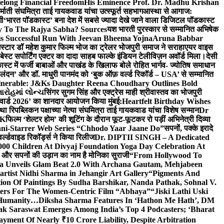
elong Financial Freedom
His Eminence Prof. Dr. Madhu Krishan
र्माती संघमित्रा ताई गायकवाड यांचा उत्स्फूर्त सहभाग
आस्था से आगाज:
गी
‘भारत पॉडकास्ट’ बना देश में सबसे ज्यादा देखे जाने वाला डिजिटल पॉडकास्ट
y To The Rajya Sabha? Sources
यश भारती पुरस्कार से सम्मानित अभिषेक
s Successful Run With Jeevan Bheema Yojna
Aruna Babbar
्मस्टार डॉ महेश कुमार फिल्म भोज का ट्रेलर भोजपुरी समाज ने सराहा
एयर वाइस
 बेस्ट सपोर्टिंग एक्टर का दादा साहब फाल्के इंडियन टेलीविज़न अवॉर्ड मिला।
देसी
स्ट में फर्जी बाबाओं और पाखंड के खिलाफ बोले रोहित भार्गव- ज्योतिष समाधान
– लंदन’ और डॉ. माधुरी पानमंद को ‘बुक ऑफ़ वर्ल्ड रिकॉर्ड – USA’ से सम्मानित
lnerable: J&Ks Daughter Reena Choudhary Outlines Bold
ારોહમાં લોન્ચ
सिंगर सुगम सिंह और एक्ट्रेस माही श्रीवास्तव का भोजपुरी
र अवार्ड 2026’ का शानदार आयोजन किया मुंबई:
Heartfelt Birthday Wishes
तथा रिपब्लिकन पक्षाच्या नेत्या संघमित्रा ताई गायकवाड यांचा विशेष सन्मान
Dr
UK
फिल्म ‘शेल्टर होम’ की शूटिंग के दौरान फूट-फूटकर रो पड़ीं अभिनेत्री दिव्या
ani-Starrer Web Series “Chhodo Yaar Jaane Do”
सपनों, पक्के इरादे
र्ल्डवाइड रिकॉर्ड्स ने किया रिलीज
Dr. DIPTII SINGH – A Dedicated
000 Children At Divyaj Foundation Yoga Day Celebration At
ास और सपनों की उड़ान का नाम है मोनिका सुराजी
“From Hollywood To
a Unveils Glam Beat 2.0 With Archana Gautam, Mehjabeen
rtist Nidhi Sharma in Jehangir Art Gallery
“Pigments And
ion Of Paintings By Sudha Barshikar, Nanda Pathak, Sohnal V.
sters For The Women-Centric Film “Abhaya”
“Jiski Lathi Uski
d Humanity…
Diksha Sharma Features In ‘Hathon Me Hath’, DM
k Saraswat Emerges Among India’s Top 4 Podcasters; ‘Bharat
yment Of Nearly ₹10 Crore Liability, Despite Arbitration