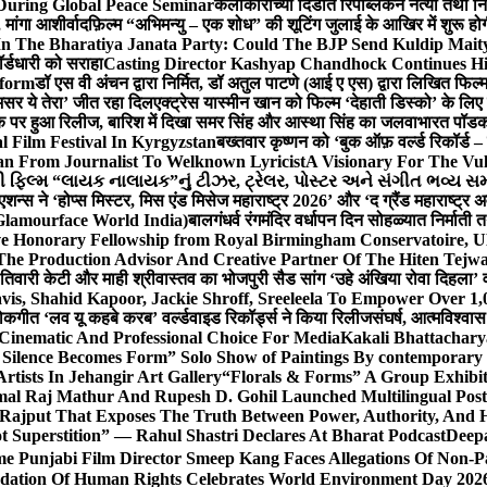
During Global Peace Seminar
कलाकारांच्या दिंडीत रिपब्लिकन नेत्या तथा नि
 मांगा आशीर्वाद
फ़िल्म “अभिमन्यु – एक शोध” की शूटिंग जुलाई के आखिर में शुरू हो
In The Bharatiya Janata Party: Could The BJP Send Kuldip Mait
र्डधारी को सराहा
Casting Director Kashyap Chandhock Continues Hi
tform
डॉ एस वी अंचन द्वारा निर्मित, डॉ अतुल पाटणे (आई ए एस) द्वारा लिखित फिल
‘असर ये तेरा’ जीत रहा दिल
एक्ट्रेस यास्मीन खान को फिल्म ‘देहाती डिस्को’ के लिए
िक पर हुआ रिलीज, बारिश में दिखा समर सिंह और आस्था सिंह का जलवा
भारत पॉडका
l Film Festival In Kyrgyzstan
बख्तवार कृष्णन को ‘बुक ऑफ़ वर्ल्ड रिकॉर्ड 
n From Journalist To Welknown Lyricist
A Visionary For The Vu
ી ફિલ્મ “લાયક નાલાયક”નું ટીઝર, ટ્રેલર, પોસ્ટર અને સંગીત ભવ્ય સમ
एशन्स ने ‘होप्स मिस्टर, मिस एंड मिसेज महाराष्ट्र 2026’ और ‘द ग्रैंड महाराष्ट्
Glamourface World India)
बालगंधर्व रंगमंदिर वर्धापन दिन सोहळ्यात निर्माती 
ive Honorary Fellowship from Royal Birmingham Conservatoire, 
he Production Advisor And Creative Partner Of The Hiten Tejw
 तिवारी केटी और माही श्रीवास्तव का भोजपुरी सैड सांग ‘उहे अंखिया रोवा दिहला’ व
is, Shahid Kapoor, Jackie Shroff, Sreeleela To Empower Over 1,
ोकगीत ‘लव यू कहबे करब’ वर्ल्डवाइड रिकॉर्ड्स ने किया रिलीज
संघर्ष, आत्मविश्व
 Cinematic And Professional Choice For Media
Kakali Bhattachary
Silence Becomes Form” Solo Show of Paintings By contemporary a
tists In Jehangir Art Gallery
“Florals & Forms” A Group Exhibit
mal Raj Mathur And Rupesh D. Gohil Launched Multilingual Po
 Rajput That Exposes The Truth Between Power, Authority, An
t Superstition” — Rahul Shastri Declares At Bharat Podcast
Deepa
e Punjabi Film Director Smeep Kang Faces Allegations Of Non-Pa
dation Of Human Rights Celebrates World Environment Day 2026 