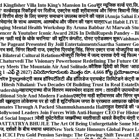
Kingfisher Villa Into King’s Mansion In Goa
सुर म्यूजिक वर्ल्ड प्रा.
’ वर्ल्डवाइड रिकॉर्ड्स पर रिलीज, एक्ट्रेस माही श्रीवास्तव और सिंगर शिवानी सि
ंग एवं वित्तीय क्षेत्र के लिए समग्र समाधान उपलब्ध कराने की पहल i
Anuja Sahai E
ी अभेदानंद के साथ अध्यात्म, आत्मबोध और जीवन की गहन यात्रा
Nat Habit LIVE 
ging Mental Health Workshop By Aruna Babbar At Marwah Stu
encer & Youtuber Iconic Award 2026 In Delhi
Rupesh Pandey – Bih
िल्म ‘छठी माई के धोके चरनिया’ की शूटिंग कंप्लीट, पोस्ट प्रोडक्शन शुरू
Vaishnav
he Pageant Presented By Joill Entertainments
Saartha Sameer Gor
 शर्मा, सिंगर शिल्पी राज, एक्ट्रेस प्रियांशु सिंह, सिंगर एक्टर राजा भोजपुरिया
ilateral Cultural Relations
भोजपुरी सिनेमा में जल्द दस्तक देगी नई फिल्म 
Chaturvedi The Visionary Powerhouse Redefining The Future Of
y Meets The Mountain Air And Solitude.
कौशिक द्विवेदी को मिला ‘आउ
 1 -ఎఫ్ వై 2027) వినియోగదారులకు మొత్తం రూ. 4,666 కోట్ల ప్రయోజనాలను చె
ফ ইন্স্যুরেন্স
कंट्री क्लब हॉस्पिटॅलिटी अँड हॉलिडेज प्रायव्हेट लिमिटेडने कंट्री क
 Hitesh Nihalani: Two Decades Of Building Trust In Real Estate
Dr
eadership
महाराष्ट्राच्या वीज वितरण व्यवस्थेवर वाढता ताण : तातडीने उपाययोज
itional Style And Modern Fashion
एक्ट्रेस माही श्रीवास्तव और सिंगर 
 की खूबसूरत लोकेशन्स पर हो रही है शूटिंग
फिल्म जगत के प्रख्यात अशफ़ाक खोपेकर क
onates Through A Packed Shanmukhananda Hall
राहुल देशपांडे की 
ollywood Leaders Join Forces With Anti-Hunger CEO For Histor
 Social Impact !
मोशी दुर्घटनेतील जखमींच्या मदतीसाठी धावले केंद्रीय मंत्र
TTATRYA BHUJLE The Art Of Being Unforgettable Some Men 
लीज, दर्शकों के बीच मचाया धमाल
New York State Honours Global Peace L
 ICICI Pru Gold Pension Savings: The Growing Shift Toward Lif