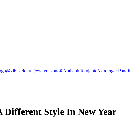
ngh
@vibhsiddhu_
@wave_kano
# Amitabh Ranjan
# Astrologer Pandit 
 Different Style In New Year