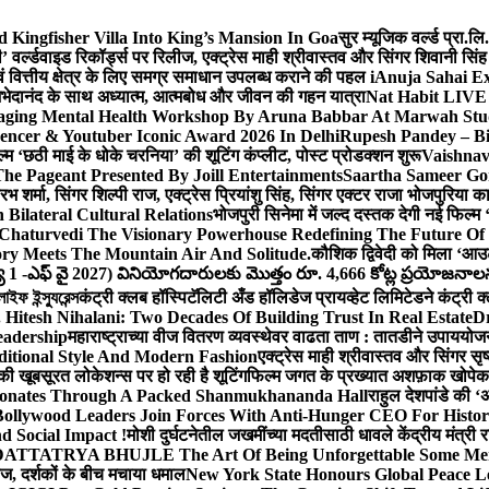
Kingfisher Villa Into King’s Mansion In Goa
सुर म्यूजिक वर्ल्ड प्रा.
’ वर्ल्डवाइड रिकॉर्ड्स पर रिलीज, एक्ट्रेस माही श्रीवास्तव और सिंगर शिवानी सि
ंग एवं वित्तीय क्षेत्र के लिए समग्र समाधान उपलब्ध कराने की पहल i
Anuja Sahai E
ी अभेदानंद के साथ अध्यात्म, आत्मबोध और जीवन की गहन यात्रा
Nat Habit LIVE 
ging Mental Health Workshop By Aruna Babbar At Marwah Stu
encer & Youtuber Iconic Award 2026 In Delhi
Rupesh Pandey – Bih
िल्म ‘छठी माई के धोके चरनिया’ की शूटिंग कंप्लीट, पोस्ट प्रोडक्शन शुरू
Vaishnav
he Pageant Presented By Joill Entertainments
Saartha Sameer Gor
 शर्मा, सिंगर शिल्पी राज, एक्ट्रेस प्रियांशु सिंह, सिंगर एक्टर राजा भोजपुरिया
ilateral Cultural Relations
भोजपुरी सिनेमा में जल्द दस्तक देगी नई फिल्म 
Chaturvedi The Visionary Powerhouse Redefining The Future Of
y Meets The Mountain Air And Solitude.
कौशिक द्विवेदी को मिला ‘आउ
 1 -ఎఫ్ వై 2027) వినియోగదారులకు మొత్తం రూ. 4,666 కోట్ల ప్రయోజనాలను చె
ফ ইন্স্যুরেন্স
कंट्री क्लब हॉस्पिटॅलिटी अँड हॉलिडेज प्रायव्हेट लिमिटेडने कंट्री क
 Hitesh Nihalani: Two Decades Of Building Trust In Real Estate
Dr
eadership
महाराष्ट्राच्या वीज वितरण व्यवस्थेवर वाढता ताण : तातडीने उपाययोज
itional Style And Modern Fashion
एक्ट्रेस माही श्रीवास्तव और सिंगर 
 की खूबसूरत लोकेशन्स पर हो रही है शूटिंग
फिल्म जगत के प्रख्यात अशफ़ाक खोपेकर क
onates Through A Packed Shanmukhananda Hall
राहुल देशपांडे की 
ollywood Leaders Join Forces With Anti-Hunger CEO For Histor
 Social Impact !
मोशी दुर्घटनेतील जखमींच्या मदतीसाठी धावले केंद्रीय मंत्र
TTATRYA BHUJLE The Art Of Being Unforgettable Some Men 
लीज, दर्शकों के बीच मचाया धमाल
New York State Honours Global Peace L