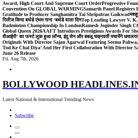
Award, High Court And Supreme Court Order
Progressive Foun
Convention On GLOBAL WARMING
Samarth Panel Registers 
Gratitude to Producer Sanghamitra Tai Shripatrao Gaikwad
मशहू
रिलीज किया बर्थडे एंथम गाना ‘बर्थडे वाला दिन
Top Leading Lawyer V. K.
Badminton Championship In London
Ramesh Joginder Singh Ch
Global Queen 2026
AAFT Introduces Prestigious Awards For Shor
वीआईपी’ का फर्स्ट लुक हुआ लॉन्च, इंदु सेन और बबलू चक्रवर्ती मचायेंगे धमाल
रा
Originals With Director Sajan Agarwal Featuring Seema Pahwa
Tod Ke Chal Diya’ And Her First Collaboration With Director 
June 26 Release
Fri. Aug 7th, 2026
BOLLYWOOD HEADLINES.I
Latest National & International Trending News
Subscribe