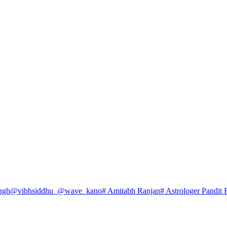
ngh
@vibhsiddhu_
@wave_kano
# Amitabh Ranjan
# Astrologer Pandit 