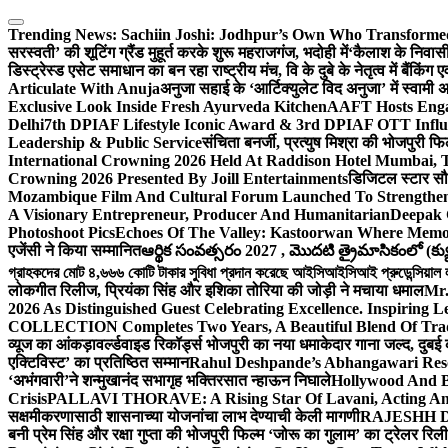
Skip
to
Trending News:
Sachiin Joshi: Jodhpur’s Own Who Transformed 
content
सरस्वती’ की शूटिंग ग्रैंड मुहूर्त करके शुरू महराजगंज, भदोही में
‘कैलाश के निवासी
डिस्ट्रेस्ड एसेट समाधान का बन रहा राष्ट्रीय मंच, वि के दुबे के नेतृत्व में बैंकि
Articulate With Anuja
अनुजा सहाई के ‘आर्टिक्युलेट विद अनुजा’ में स्वाम
Exclusive Look Inside Fresh Ayurveda Kitchen
AAFT Hosts Enga
Delhi
7th DPIAF Lifestyle Iconic Award & 3rd DPIAF OTT Influ
Leadership & Public Service
संचिता बनर्जी, प्रत्युष मिश्रा की भोजपुरी फ
International Crowning 2026 Held At Raddison Hotel Mumbai, T
Crowning 2026 Presented By Joill Entertainments
डिजिटल स्टार सौरभ
Mozambique Film And Cultural Forum Launched To Strengthen B
A Visionary Entrepreneur, Producer And Humanitarian
Deepak 
Photoshoot Pics
Echoes Of The Valley: Kastoorwan Where Memor
एजेंसी ने किया सम्मानित
ఆర్థిక సంవత్సరం 2027 , మొదటి త్రైమాసికంలో (క్యు
গ্রাহকদের মোট ৪,৬৬৬ কোটি টাকার সুবিধা প্রদান করেছে আইসিআইসিআই প্রুডেন্সিয়াল লাই
लोकगीत रिलीज, प्रियंका सिंह और इशिका तोरिया की जोड़ी ने मचाया धमाल
Mr.
2026 As Distinguished Guest Celebrating Excellence. Inspiring L
COLLECTION Completes Two Years, A Beautiful Blend Of Trad
व्यूज का आंकड़ा
वर्ल्डवाइड रिकॉर्ड्स भोजपुरी का नया धमाकेदार गाना जल्द, दुबई
एक्टिविस्ट’ का प्रतिष्ठित सम्मान
Rahul Deshpande’s Abhangawari Res
‘अभंगवारी’ने शन्मुखानंद सभागृह भक्तिरसात न्हाऊन निघाले
Hollywood And B
Crisis
PALLAVI THORAVE: A Rising Star Of Lavani, Acting And
सक्षमीकरणासाठी शासनाच्या योजनांचा लाभ देण्याची केली मागणी
RAJESHH DA
बनी प्रेम सिंह और रक्षा गुप्ता की भोजपुरी फिल्म ‘जोरू का गुलाम’ का ट्रेलर रि