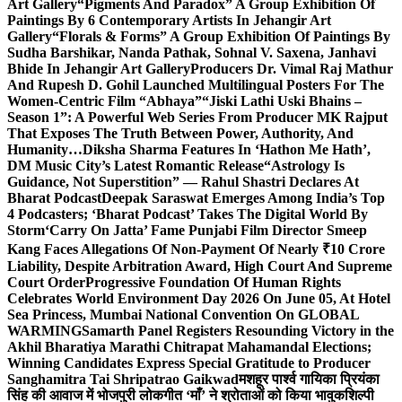
Art Gallery
“Pigments And Paradox” A Group Exhibition Of
Paintings By 6 Contemporary Artists In Jehangir Art
Gallery
“Florals & Forms” A Group Exhibition Of Paintings By
Sudha Barshikar, Nanda Pathak, Sohnal V. Saxena, Janhavi
Bhide In Jehangir Art Gallery
Producers Dr. Vimal Raj Mathur
And Rupesh D. Gohil Launched Multilingual Posters For The
Women-Centric Film “Abhaya”
“Jiski Lathi Uski Bhains –
Season 1”: A Powerful Web Series From Producer MK Rajput
That Exposes The Truth Between Power, Authority, And
Humanity…
Diksha Sharma Features In ‘Hathon Me Hath’,
DM Music City’s Latest Romantic Release
“Astrology Is
Guidance, Not Superstition” — Rahul Shastri Declares At
Bharat Podcast
Deepak Saraswat Emerges Among India’s Top
4 Podcasters; ‘Bharat Podcast’ Takes The Digital World By
Storm
‘Carry On Jatta’ Fame Punjabi Film Director Smeep
Kang Faces Allegations Of Non-Payment Of Nearly ₹10 Crore
Liability, Despite Arbitration Award, High Court And Supreme
Court Order
Progressive Foundation Of Human Rights
Celebrates World Environment Day 2026 On June 05, At Hotel
Sea Princess, Mumbai National Convention On GLOBAL
WARMING
Samarth Panel Registers Resounding Victory in the
Akhil Bharatiya Marathi Chitrapat Mahamandal Elections;
Winning Candidates Express Special Gratitude to Producer
Sanghamitra Tai Shripatrao Gaikwad
मशहूर पार्श्व गायिका प्रियंका
सिंह की आवाज में भोजपुरी लोकगीत ‘माँ’ ने श्रोताओं को किया भावुक
शिल्पी