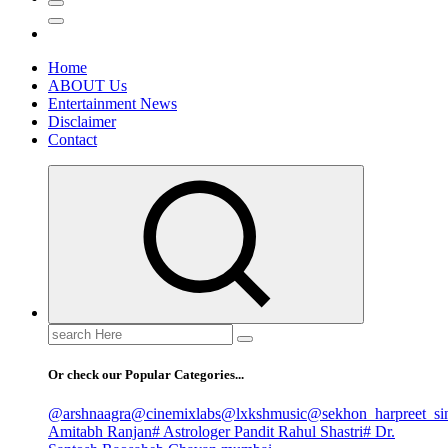
Home
ABOUT Us
Entertainment News
Disclaimer
Contact
Search
for:
Or check our Popular Categories...
@arshnaagra
@cinemixlabs
@lxkshmusic
@sekhon_harpreet_si
Amitabh Ranjan
# Astrologer Pandit Rahul Shastri
# Dr.