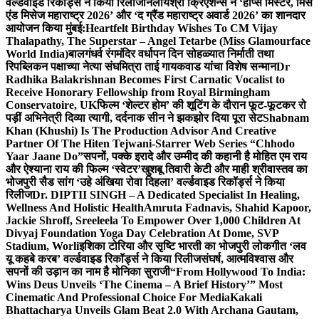
वर्ल्डवाइड रिकॉर्ड्स ने किया रिलीज
निलायश्री क्रिएशन्स ने ‘होप्स मिस्टर, मिस
एंड मिसेज महाराष्ट्र 2026’ और ‘द ग्रैंड महाराष्ट्र अवार्ड 2026’ का शानदार
आयोजन किया मुंबई:
Heartfelt Birthday Wishes To CM Vijay
Thalapathy, The Superstar – Angel Tetarbe (Miss Glamourface
World India)
बालगंधर्व रंगमंदिर वर्धापन दिन सोहळ्यात निर्माती तथा
रिपब्लिकन पक्षाच्या नेत्या संघमित्रा ताई गायकवाड यांचा विशेष सन्मान
Dr
Radhika Balakrishnan Becomes First Carnatic Vocalist to
Receive Honorary Fellowship from Royal Birmingham
Conservatoire, UK
फिल्म ‘शेल्टर होम’ की शूटिंग के दौरान फूट-फूटकर रो
पड़ीं अभिनेत्री दिव्या त्यागी, दर्दनाक सीन ने झकझोर दिया पूरा सेट
Shabnam
Khan (Khushi) Is The Production Advisor And Creative
Partner Of The Hiten Tejwani-Starrer Web Series “Chhodo
Yaar Jaane Do”
सपनों, पक्के इरादे और उम्मीद की कहानी है मोहित एम राय
और ऐश्याना राय की फिल्म ‘स्वेटर’
खुशबू तिवारी केटी और माही श्रीवास्तव का
भोजपुरी सैड सांग ‘उहे अंखिया रोवा दिहला’ वर्ल्डवाइड रिकॉर्ड्स ने किया
रिलीज
Dr. DIPTII SINGH – A Dedicated Specialist In Healing,
Wellness And Holistic Health
Amruta Fadnavis, Shahid Kapoor,
Jackie Shroff, Sreeleela To Empower Over 1,000 Children At
Divyaj Foundation Yoga Day Celebration At Dome, SVP
Stadium, Worli
इशिका टोरिया और सृष्टि भारती का भोजपुरी लोकगीत ‘लव
यू कहबे करब’ वर्ल्डवाइड रिकॉर्ड्स ने किया रिलीज
संघर्ष, आत्मविश्वास और
सपनों की उड़ान का नाम है मोनिका सुराजी
“From Hollywood To India:
Wins Deus Unveils ‘The Cinema – A Brief History’” Most
Cinematic And Professional Choice For Media
Kakali
Bhattacharya Unveils Glam Beat 2.0 With Archana Gautam,