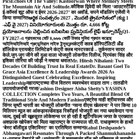
Pics
Echoes Of The Valley: Kastoorwan Where Memory Meets
The Mountain Air And Solitude.
कौशिक द्विवेदी को मिला ‘आउटस्टैंडिंग
ई-कॉमर्स शूट ऑफ द ईयर 2026-2027’ का अवॉर्ड, सपने मॉडलिंग एजेंसी ने
किया सम्मानित
ఆర్థిక సంవత్సరం 2027 , మొదటి త్రైమాసికంలో (క్యు 1
-ఎఫ్ వై 2027) వినియోగదారులకు మొత్తం రూ. 4,666 కోట్ల
ప్రయోజనాలను చెల్లించిన ఐసిఐసిఐ ప్రుడెన్షియల్ లైఫ్ ఇన్సూరెన్స్
Q1-
FY2027-এ গ্রাহকদের মোট ৪,৬৬৬ কোটি টাকার সুবিধা প্রদান করেছে
আইসিআইসিআই প্রুডেন্সিয়াল লাইফ ইন্স্যুরেন্স
कंट्री क्लब हॉस्पिटॅलिटी अँड
हॉलिडेज प्रायव्हेट लिमिटेडने कंट्री क्लब मास्टरकार्ड – तुर्कस्तान सादर
केले.
जुग-जुग जीने की दुआ वाला भोजपुरी लोकगीत रिलीज, प्रियंका सिंह और
इशिका तोरिया की जोड़ी ने मचाया धमाल
Mr. Hitesh Nihalani: Two
Decades Of Building Trust In Real Estate
Dr. Basant Goel To
Grace Asia Excellence & Leadership Awards 2026 As
Distinguished Guest Celebrating Excellence. Inspiring
Leadership
महाराष्ट्राच्या वीज वितरण व्यवस्थेवर वाढता ताण : तातडीने
उपाययोजनांची गरज
Fashion Designer Aisha Shetty’s YASHNA
COLLECTION Completes Two Years, A Beautiful Blend Of
Traditional Style And Modern Fashion
एक्ट्रेस माही श्रीवास्तव और
सिंगर सृष्टी भारती का भोजपुरी लोकगीत ‘गवना वीएस खेलवना’ ने पार किया 10
मिलियन व्यूज का आंकड़ा
वर्ल्डवाइड रिकॉर्ड्स भोजपुरी का नया धमाकेदार गाना
जल्द, दुबई की खूबसूरत लोकेशन्स पर हो रही है शूटिंग
फिल्म जगत के प्रख्यात
अशफ़ाक खोपेकर को मिला महाराष्ट्र के राज्यपाल सी.पी. राधाकृष्णन के हाथों
‘बेस्ट बॉलीवुड एक्टिविस्ट’ का प्रतिष्ठित सम्मान
Rahul Deshpande’s
Abhangawari Resonates Through A Packed Shanmukhananda
Hall
राहुल देशपांडे की ‘अभंगवारी’ ने शन्मुखानंद हॉल को भक्तिरस से सराबोर