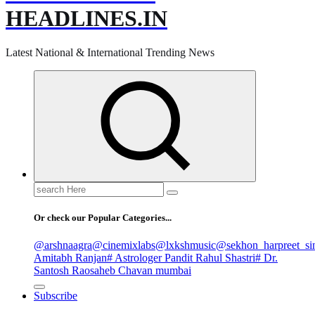
HEADLINES.IN
Latest National & International Trending News
Search
for:
Or check our Popular Categories...
@arshnaagra
@cinemixlabs
@lxkshmusic
@sekhon_harpreet_si
Amitabh Ranjan
# Astrologer Pandit Rahul Shastri
# Dr.
Santosh Raosaheb Chavan mumbai
Subscribe