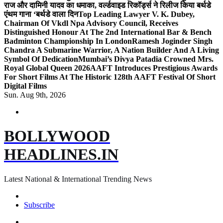
राज और दामिनी यादव का धमाका, वर्ल्डवाइड रिकॉर्ड्स ने रिलीज किया बर्थडे
एंथम गाना ‘बर्थडे वाला दिन
Top Leading Lawyer V. K. Dubey,
Chairman Of Vkdl Npa Advisory Council, Receives
Distinguished Honour At The 2nd International Bar & Bench
Badminton Championship In London
Ramesh Joginder Singh
Chandra A Submarine Warrior, A Nation Builder And A Living
Symbol Of Dedication
Mumbai’s Divya Patadia Crowned Mrs.
Royal Global Queen 2026
AAFT Introduces Prestigious Awards
For Short Films At The Historic 128th AAFT Festival Of Short
Digital Films
Sun. Aug 9th, 2026
BOLLYWOOD
HEADLINES.IN
Latest National & International Trending News
Subscribe