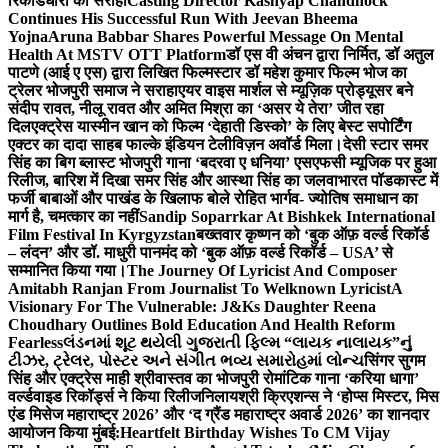
रिकॉर्डधारी को सराहा
Casting Director Kashyap Chandhock
Continues His Successful Run With Jeevan Bheema
Yojna
Aruna Babbar Shares Powerful Message On Mental
Health At MSTV OTT Platform
डॉ एस वी अंचन द्वारा निर्मित, डॉ अतुल
पाटणे (आई ए एस) द्वारा लिखित फिल्मस्टार डॉ महेश कुमार फिल्म भोज का
ट्रेलर भोजपुरी समाज ने सराहा
एयर वाइस मार्शल से म्यूज़िक प्रोड्यूसर बने
संदीप रावत, नीलू रावत और अमित मिश्रा का ‘असर ये तेरा’ जीत रहा
दिल
एक्ट्रेस यास्मीन खान को फिल्म ‘देहाती डिस्को’ के लिए बेस्ट सपोर्टिंग
एक्टर का दादा साहब फाल्के इंडियन टेलीविज़न अवॉर्ड मिला।
देसी स्टार समर
सिंह का बिग ब्लास्ट भोजपुरी गाना ‘बदरवा ए धनिया’ एसएफसी म्यूजिक पर हुआ
रिलीज, बारिश में दिखा समर सिंह और आस्था सिंह का जलवा
भारत पॉडकास्ट में
फर्जी बाबाओं और पाखंड के खिलाफ बोले रोहित भार्गव- ज्योतिष समाधान का
मार्ग है, चमत्कार का नहीं
Sandip Soparrkar At Bishkek International
Film Festival In Kyrgyzstan
बख्तवार कृष्णन को ‘बुक ऑफ़ वर्ल्ड रिकॉर्ड
– लंदन’ और डॉ. माधुरी पानमंद को ‘बुक ऑफ़ वर्ल्ड रिकॉर्ड – USA’ से
सम्मानित किया गया।
The Journey Of Lyricist And Composer
Amitabh Ranjan From Journalist To Welknown Lyricist
A
Visionary For The Vulnerable: J&Ks Daughter Reena
Choudhary Outlines Bold Education And Health Reform
Fearless
લંડનમાં શૂટ થયેલી ગુજરાતી ફિલ્મ “લાયક નાલાયક”નું
ટીઝર, ટ્રેલર, પોસ્ટર અને સંગીત ભવ્ય સમારોહમાં લોન્ચ
सिंगर सुगम
सिंह और एक्ट्रेस माही श्रीवास्तव का भोजपुरी रोमांटिक गाना ‘करिया धागा’
वर्ल्डवाइड रिकॉर्ड्स ने किया रिलीज
निलायश्री क्रिएशन्स ने ‘होप्स मिस्टर, मिस
एंड मिसेज महाराष्ट्र 2026’ और ‘द ग्रैंड महाराष्ट्र अवार्ड 2026’ का शानदार
आयोजन किया मुंबई:
Heartfelt Birthday Wishes To CM Vijay