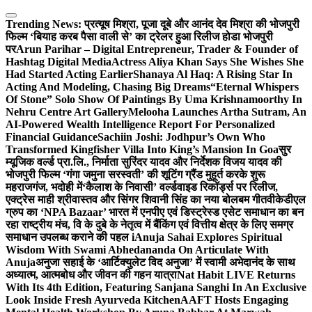
Skip
to
Trending News:
प्रत्यूष मिश्रा, पूजा दूबे और आनंद देव मिश्रा की भोजपुरी
content
फिल्म ‘बियाह करब पैसा वाली से’ का ट्रेलर हुआ रिलीज होडा भोजपुरी
पर
Arun Parihar – Digital Entrepreneur, Trader & Founder of
Hashtag Digital Media
Actress Aliya Khan Says She Wishes She
Had Started Acting Earlier
Shanaya Al Haq: A Rising Star In
Acting And Modeling, Chasing Big Dreams
“Eternal Whispers
Of Stone” Solo Show Of Paintings By Uma Krishnamoorthy In
Nehru Centre Art Gallery
Melooha Launches Artha Sutram, An
AI-Powered Wealth Intelligence Report For Personalized
Financial Guidance
Sachiin Joshi: Jodhpur’s Own Who
Transformed Kingfisher Villa Into King’s Mansion In Goa
सुर
म्यूजिक वर्ल्ड प्रा.लि., निर्माता सुरिंदर यादव और निर्देशक विजय यादव की
भोजपुरी फिल्म ‘गंगा जमुना सरस्वती’ की शूटिंग ग्रैंड मुहूर्त करके शुरू
महराजगंज, भदोही में
‘कैलाश के निवासी’ वर्ल्डवाइड रिकॉर्ड्स पर रिलीज,
एक्ट्रेस माही श्रीवास्तव और सिंगर शिवानी सिंह का नया बोलबम गीत
वीकेडीएल
ग्रुप का ‘NPA Bazaar’ भारत में एनपीए एवं डिस्ट्रेस्ड एसेट समाधान का बन
रहा राष्ट्रीय मंच, वि के दुबे के नेतृत्व में बैंकिंग एवं वित्तीय क्षेत्र के लिए समग्र
समाधान उपलब्ध कराने की पहल i
Anuja Sahai Explores Spiritual
Wisdom With Swami Abhedananda On Articulate With
Anuja
अनुजा सहाई के ‘आर्टिक्युलेट विद अनुजा’ में स्वामी अभेदानंद के साथ
अध्यात्म, आत्मबोध और जीवन की गहन यात्रा
Nat Habit LIVE Returns
With Its 4th Edition, Featuring Sanjana Sanghi In An Exclusive
Look Inside Fresh Ayurveda Kitchen
AAFT Hosts Engaging