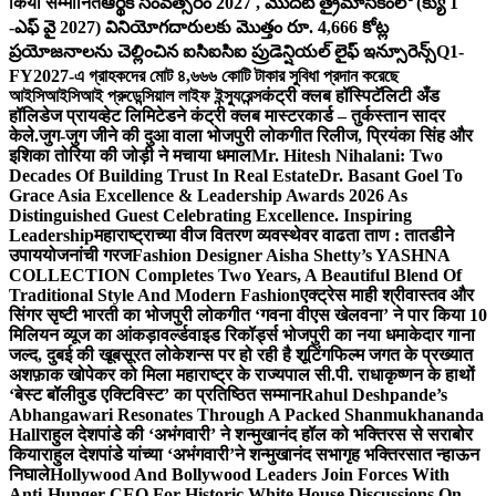
किया सम्मानित
ఆర్థిక సంవత్సరం 2027 , మొదటి త్రైమాసికంలో (క్యు 1
-ఎఫ్ వై 2027) వినియోగదారులకు మొత్తం రూ. 4,666 కోట్ల
ప్రయోజనాలను చెల్లించిన ఐసిఐసిఐ ప్రుడెన్షియల్ లైఫ్ ఇన్సూరెన్స్
Q1-
FY2027-এ গ্রাহকদের মোট ৪,৬৬৬ কোটি টাকার সুবিধা প্রদান করেছে
আইসিআইসিআই প্রুডেন্সিয়াল লাইফ ইন্স্যুরেন্স
कंट्री क्लब हॉस्पिटॅलिटी अँड
हॉलिडेज प्रायव्हेट लिमिटेडने कंट्री क्लब मास्टरकार्ड – तुर्कस्तान सादर
केले.
जुग-जुग जीने की दुआ वाला भोजपुरी लोकगीत रिलीज, प्रियंका सिंह और
इशिका तोरिया की जोड़ी ने मचाया धमाल
Mr. Hitesh Nihalani: Two
Decades Of Building Trust In Real Estate
Dr. Basant Goel To
Grace Asia Excellence & Leadership Awards 2026 As
Distinguished Guest Celebrating Excellence. Inspiring
Leadership
महाराष्ट्राच्या वीज वितरण व्यवस्थेवर वाढता ताण : तातडीने
उपाययोजनांची गरज
Fashion Designer Aisha Shetty’s YASHNA
COLLECTION Completes Two Years, A Beautiful Blend Of
Traditional Style And Modern Fashion
एक्ट्रेस माही श्रीवास्तव और
सिंगर सृष्टी भारती का भोजपुरी लोकगीत ‘गवना वीएस खेलवना’ ने पार किया 10
मिलियन व्यूज का आंकड़ा
वर्ल्डवाइड रिकॉर्ड्स भोजपुरी का नया धमाकेदार गाना
जल्द, दुबई की खूबसूरत लोकेशन्स पर हो रही है शूटिंग
फिल्म जगत के प्रख्यात
अशफ़ाक खोपेकर को मिला महाराष्ट्र के राज्यपाल सी.पी. राधाकृष्णन के हाथों
‘बेस्ट बॉलीवुड एक्टिविस्ट’ का प्रतिष्ठित सम्मान
Rahul Deshpande’s
Abhangawari Resonates Through A Packed Shanmukhananda
Hall
राहुल देशपांडे की ‘अभंगवारी’ ने शन्मुखानंद हॉल को भक्तिरस से सराबोर
किया
राहुल देशपांडे यांच्या ‘अभंगवारी’ने शन्मुखानंद सभागृह भक्तिरसात न्हाऊन
निघाले
Hollywood And Bollywood Leaders Join Forces With
Anti-Hunger CEO For Historic White House Discussions On