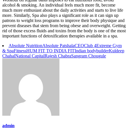
alcohol & smoking. An individual feels much more fit, become
much more enthusiast about the daily activities and starts to live life
more. Similarly, Spa also plays a significant role as it can sign up
patrons to weight loss programs to improve their body physique and
prevent diseases that stem from being obese and overweight. Getting
rid of those excess fluids and toxins from the body is one of the most
important functions of detoxification therapies available in a spa.
Absolute Nutrition
Absolute Patshala
CEO
Club 4
Extreme Gym
& Spa
Fitness
HUM FIT TO INDIA FIT
Indian bodybuilder
Kuldeep
Chahal
National Capital
Rajesh Chabra
Sangram Chougule
admin