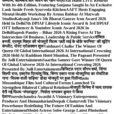
अध्यात्म, आत्मबोध और जीवन की गहन यात्रा
Nat Habit LIVE Returns
With Its 4th Edition, Featuring Sanjana Sanghi In An Exclusive
Look Inside Fresh Ayurveda Kitchen
AAFT Hosts Engaging
Mental Health Workshop By Aruna Babbar At Marwah
Studios
Kalyanji Jana’s 5th Bharat Gaurav Icon Award 2026
Held In Delhi
7th DPIAF Lifestyle Iconic Award & 3rd DPIAF
OTT Influencer & Youtuber Iconic Award 2026 In
Delhi
Rupesh Pandey – Bihar 2026 A Rising Force At The
Intersection Of Business, Leadership & Public Service
संचिता
बनर्जी, प्रत्युष मिश्रा की भोजपुरी फिल्म ‘छठी माई के धोके चरनिया’ की शूटिंग
कंप्लीट, पोस्ट प्रोडक्शन शुरू
Vaishnavi Chalke The Winner Of
Queen Of Global International 2026 At International Crowning
2026 Held At Raddison Hotel Mumbai, The Pageant Presented
By Joill Entertainments
Saartha Sameer Gore Winner Of Queen
Of Global Universe 2026 At International Crowning 2026
Presented By Joill Entertainments
डिजिटल स्टार सौरभ शर्मा, सिंगर
शिल्पी राज, एक्ट्रेस प्रियांशु सिंह, सिंगर एक्टर राजा भोजपुरिया का रोमांटिक
गाना ‘सिल्क वाली सड़िया’ होडा भोजपुरी पर हुआ रिलीज
Indo
Mozambique Film And Cultural Forum Launched To
Strengthen Bilateral Cultural Relations
भोजपुरी सिनेमा में जल्द दस्तक
देगी नई फिल्म ‘मंगलसूत्र’, निर्माता रत्नाकर कुमार ने किया
ऐलान
Sureshchandra Awasthi A Visionary Entrepreneur,
Producer And Humanitarian
Deepak Chaturvedi The Visionary
Powerhouse Redefining The Future Of Fashion And
Entertainment
Model Actress Sofee George Latest Photoshoot