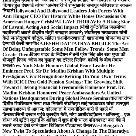
किया
राहुल देशपांडे यांच्या ‘अभंगवारी’ने शन्मुखानंद सभागृह भक्तिरसात न्हाऊन
निघाले
Hollywood And Bollywood Leaders Join Forces With
Anti-Hunger CEO For Historic White House Discussions On
American Hunger Crisis
PALLAVI THORAVE: A Rising Star
Of Lavani, Acting And Social Impact !
मोशी दुर्घटनेतील जखमींच्या
मदतीसाठी धावले केंद्रीय मंत्री रामदास आठवले; संघमित्रा गायकवाड यांनी
केले जननेतृत्वाचे कौतुक, महिला सक्षमीकरणासाठी शासनाच्या योजनांचा लाभ
देण्याची केली मागणी
RAJESHH DATTATRYA BHUJLE The Art
Of Being Unforgettable Some Men Follow Trends. Some Men
Create Them
विजय यादव के निर्देशन में बनी प्रेम सिंह और रक्षा गुप्ता की
भोजपुरी फिल्म ‘जोरू का गुलाम’ का ट्रेलर रिलीज, दर्शकों के बीच मचाया
धमाल
New York State Honours Global Peace Leader His
Eminence Prof. Sir Dr. Madhu Krishan With Multiple
Prestigious Civic Recognitions
Retiring On Your Own Terms
With ICICI Pru Gold Pension Savings: The Growing Shift
Toward Lifelong Financial Freedom
His Eminence Prof. Dr.
Madhu Krishan Honoured Peace Ambassadors At United
Nations Headquarters During Global Peace Seminar
कलाकारांच्या
दिंडीत रिपब्लिकन नेत्या तथा निर्माती संघमित्रा ताई गायकवाड यांचा उत्स्फूर्त
सहभाग
आस्था से आगाज: कोलकाता में राजनीतिक पारी से पहले माँ
विन्ध्यवासिनी दरबार पहुंचे कुलदीप मैती, मांगा आशीर्वाद
फ़िल्म “अभिमन्यु – एक
शोध” की शूटिंग जुलाई के आखिर में शुरू होगी
‘भारत पॉडकास्ट’ बना देश में
सबसे ज्यादा देखे जाने वाला डिजिटल पॉडकास्ट चैनल
West Bengal: A
New Twist To Speculation About A Change In The Bharatiya