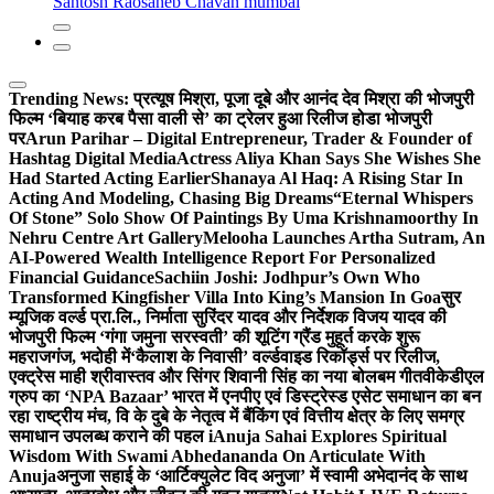
Santosh Raosaheb Chavan mumbai
Trending News:
प्रत्यूष मिश्रा, पूजा दूबे और आनंद देव मिश्रा की भोजपुरी
फिल्म ‘बियाह करब पैसा वाली से’ का ट्रेलर हुआ रिलीज होडा भोजपुरी
पर
Arun Parihar – Digital Entrepreneur, Trader & Founder of
Hashtag Digital Media
Actress Aliya Khan Says She Wishes She
Had Started Acting Earlier
Shanaya Al Haq: A Rising Star In
Acting And Modeling, Chasing Big Dreams
“Eternal Whispers
Of Stone” Solo Show Of Paintings By Uma Krishnamoorthy In
Nehru Centre Art Gallery
Melooha Launches Artha Sutram, An
AI-Powered Wealth Intelligence Report For Personalized
Financial Guidance
Sachiin Joshi: Jodhpur’s Own Who
Transformed Kingfisher Villa Into King’s Mansion In Goa
सुर
म्यूजिक वर्ल्ड प्रा.लि., निर्माता सुरिंदर यादव और निर्देशक विजय यादव की
भोजपुरी फिल्म ‘गंगा जमुना सरस्वती’ की शूटिंग ग्रैंड मुहूर्त करके शुरू
महराजगंज, भदोही में
‘कैलाश के निवासी’ वर्ल्डवाइड रिकॉर्ड्स पर रिलीज,
एक्ट्रेस माही श्रीवास्तव और सिंगर शिवानी सिंह का नया बोलबम गीत
वीकेडीएल
ग्रुप का ‘NPA Bazaar’ भारत में एनपीए एवं डिस्ट्रेस्ड एसेट समाधान का बन
रहा राष्ट्रीय मंच, वि के दुबे के नेतृत्व में बैंकिंग एवं वित्तीय क्षेत्र के लिए समग्र
समाधान उपलब्ध कराने की पहल i
Anuja Sahai Explores Spiritual
Wisdom With Swami Abhedananda On Articulate With
Anuja
अनुजा सहाई के ‘आर्टिक्युलेट विद अनुजा’ में स्वामी अभेदानंद के साथ