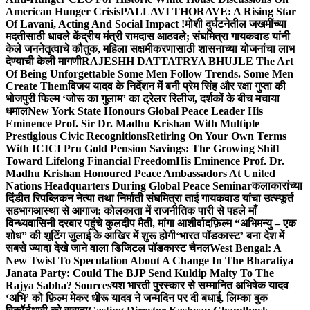
American Hunger Crisis
PALLAVI THORAVE: A Rising Star
Of Lavani, Acting And Social Impact !
मोशी दुर्घटनेतील जखमींच्या
मदतीसाठी धावले केंद्रीय मंत्री रामदास आठवले; संघमित्रा गायकवाड यांनी
केले जननेतृत्वाचे कौतुक, महिला सक्षमीकरणासाठी शासनाच्या योजनांचा लाभ
देण्याची केली मागणी
RAJESHH DATTATRYA BHUJLE The Art
Of Being Unforgettable Some Men Follow Trends. Some Men
Create Them
विजय यादव के निर्देशन में बनी प्रेम सिंह और रक्षा गुप्ता की
भोजपुरी फिल्म ‘जोरू का गुलाम’ का ट्रेलर रिलीज, दर्शकों के बीच मचाया
धमाल
New York State Honours Global Peace Leader His
Eminence Prof. Sir Dr. Madhu Krishan With Multiple
Prestigious Civic Recognitions
Retiring On Your Own Terms
With ICICI Pru Gold Pension Savings: The Growing Shift
Toward Lifelong Financial Freedom
His Eminence Prof. Dr.
Madhu Krishan Honoured Peace Ambassadors At United
Nations Headquarters During Global Peace Seminar
कलाकारांच्या
दिंडीत रिपब्लिकन नेत्या तथा निर्माती संघमित्रा ताई गायकवाड यांचा उत्स्फूर्त
सहभाग
आस्था से आगाज: कोलकाता में राजनीतिक पारी से पहले माँ
विन्ध्यवासिनी दरबार पहुंचे कुलदीप मैती, मांगा आशीर्वाद
फ़िल्म “अभिमन्यु – एक
शोध” की शूटिंग जुलाई के आखिर में शुरू होगी
‘भारत पॉडकास्ट’ बना देश में
सबसे ज्यादा देखे जाने वाला डिजिटल पॉडकास्ट चैनल
West Bengal: A
New Twist To Speculation About A Change In The Bharatiya
Janata Party: Could The BJP Send Kuldip Maity To The
Rajya Sabha? Sources
यश भारती पुरस्कार से सम्मानित अभिषेक यादव
‘अभि’ को फ़िल्म मेकर धीरू यादव ने जन्मदिन पर दी बधाई, लिम्का बुक