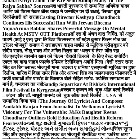
Janata Party: Could The BJP Send Kuldip Maity To The
Rajya Sabha? Sources
यश भारती पुरस्कार से सम्मानित अभिषेक यादव
‘अभि’ को फ़िल्म मेकर धीरू यादव ने जन्मदिन पर दी बधाई, लिम्का बुक
रिकॉर्डधारी को सराहा
Casting Director Kashyap Chandhock
Continues His Successful Run With Jeevan Bheema
Yojna
Aruna Babbar Shares Powerful Message On Mental
Health At MSTV OTT Platform
डॉ एस वी अंचन द्वारा निर्मित, डॉ अतुल
पाटणे (आई ए एस) द्वारा लिखित फिल्मस्टार डॉ महेश कुमार फिल्म भोज का
ट्रेलर भोजपुरी समाज ने सराहा
एयर वाइस मार्शल से म्यूज़िक प्रोड्यूसर बने
संदीप रावत, नीलू रावत और अमित मिश्रा का ‘असर ये तेरा’ जीत रहा
दिल
एक्ट्रेस यास्मीन खान को फिल्म ‘देहाती डिस्को’ के लिए बेस्ट सपोर्टिंग
एक्टर का दादा साहब फाल्के इंडियन टेलीविज़न अवॉर्ड मिला।
देसी स्टार समर
सिंह का बिग ब्लास्ट भोजपुरी गाना ‘बदरवा ए धनिया’ एसएफसी म्यूजिक पर हुआ
रिलीज, बारिश में दिखा समर सिंह और आस्था सिंह का जलवा
भारत पॉडकास्ट में
फर्जी बाबाओं और पाखंड के खिलाफ बोले रोहित भार्गव- ज्योतिष समाधान का
मार्ग है, चमत्कार का नहीं
Sandip Soparrkar At Bishkek International
Film Festival In Kyrgyzstan
बख्तवार कृष्णन को ‘बुक ऑफ़ वर्ल्ड रिकॉर्ड
– लंदन’ और डॉ. माधुरी पानमंद को ‘बुक ऑफ़ वर्ल्ड रिकॉर्ड – USA’ से
सम्मानित किया गया।
The Journey Of Lyricist And Composer
Amitabh Ranjan From Journalist To Welknown Lyricist
A
Visionary For The Vulnerable: J&Ks Daughter Reena
Choudhary Outlines Bold Education And Health Reform
Fearless
લંડનમાં શૂટ થયેલી ગુજરાતી ફિલ્મ “લાયક નાલાયક”નું
ટીઝર, ટ્રેલર, પોસ્ટર અને સંગીત ભવ્ય સમારોહમાં લોન્ચ
सिंगर सुगम
सिंह और एक्ट्रेस माही श्रीवास्तव का भोजपुरी रोमांटिक गाना ‘करिया धागा’