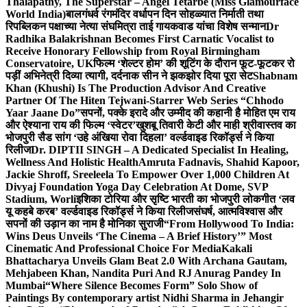
Thalapathy, The Superstar – Angel Tetarbe (Miss Glamourface
World India)
बालगंधर्व रंगमंदिर वर्धापन दिन सोहळ्यात निर्माती तथा
रिपब्लिकन पक्षाच्या नेत्या संघमित्रा ताई गायकवाड यांचा विशेष सन्मान
Dr
Radhika Balakrishnan Becomes First Carnatic Vocalist to
Receive Honorary Fellowship from Royal Birmingham
Conservatoire, UK
फिल्म ‘शेल्टर होम’ की शूटिंग के दौरान फूट-फूटकर रो
पड़ीं अभिनेत्री दिव्या त्यागी, दर्दनाक सीन ने झकझोर दिया पूरा सेट
Shabnam
Khan (Khushi) Is The Production Advisor And Creative
Partner Of The Hiten Tejwani-Starrer Web Series “Chhodo
Yaar Jaane Do”
सपनों, पक्के इरादे और उम्मीद की कहानी है मोहित एम राय
और ऐश्याना राय की फिल्म ‘स्वेटर’
खुशबू तिवारी केटी और माही श्रीवास्तव का
भोजपुरी सैड सांग ‘उहे अंखिया रोवा दिहला’ वर्ल्डवाइड रिकॉर्ड्स ने किया
रिलीज
Dr. DIPTII SINGH – A Dedicated Specialist In Healing,
Wellness And Holistic Health
Amruta Fadnavis, Shahid Kapoor,
Jackie Shroff, Sreeleela To Empower Over 1,000 Children At
Divyaj Foundation Yoga Day Celebration At Dome, SVP
Stadium, Worli
इशिका टोरिया और सृष्टि भारती का भोजपुरी लोकगीत ‘लव
यू कहबे करब’ वर्ल्डवाइड रिकॉर्ड्स ने किया रिलीज
संघर्ष, आत्मविश्वास और
सपनों की उड़ान का नाम है मोनिका सुराजी
“From Hollywood To India:
Wins Deus Unveils ‘The Cinema – A Brief History’” Most
Cinematic And Professional Choice For Media
Kakali
Bhattacharya Unveils Glam Beat 2.0 With Archana Gautam,
Mehjabeen Khan, Nandita Puri And RJ Anurag Pandey In
Mumbai
“Where Silence Becomes Form” Solo Show of
Paintings By contemporary artist Nidhi Sharma in Jehangir