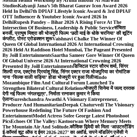
Mental Health Workshop By Aruna Babbar At Marwah
Studios
Kalyanji Jana’s 5th Bharat Gaurav Icon Award 2026
Held In Delhi
7th DPIAF Lifestyle Iconic Award & 3rd DPIAF
OTT Influencer & Youtuber Iconic Award 2026 In
Delhi
Rupesh Pandey – Bihar 2026 A Rising Force At The
Intersection Of Business, Leadership & Public Service
संचिता
बनर्जी, प्रत्युष मिश्रा की भोजपुरी फिल्म ‘छठी माई के धोके चरनिया’ की शूटिंग
कंप्लीट, पोस्ट प्रोडक्शन शुरू
Vaishnavi Chalke The Winner Of
Queen Of Global International 2026 At International Crowning
2026 Held At Raddison Hotel Mumbai, The Pageant Presented
By Joill Entertainments
Saartha Sameer Gore Winner Of Queen
Of Global Universe 2026 At International Crowning 2026
Presented By Joill Entertainments
डिजिटल स्टार सौरभ शर्मा, सिंगर
शिल्पी राज, एक्ट्रेस प्रियांशु सिंह, सिंगर एक्टर राजा भोजपुरिया का रोमांटिक
गाना ‘सिल्क वाली सड़िया’ होडा भोजपुरी पर हुआ रिलीज
Indo
Mozambique Film And Cultural Forum Launched To
Strengthen Bilateral Cultural Relations
भोजपुरी सिनेमा में जल्द दस्तक
देगी नई फिल्म ‘मंगलसूत्र’, निर्माता रत्नाकर कुमार ने किया
ऐलान
Sureshchandra Awasthi A Visionary Entrepreneur,
Producer And Humanitarian
Deepak Chaturvedi The Visionary
Powerhouse Redefining The Future Of Fashion And
Entertainment
Model Actress Sofee George Latest Photoshoot
Pics
Echoes Of The Valley: Kastoorwan Where Memory Meets
The Mountain Air And Solitude.
कौशिक द्विवेदी को मिला ‘आउटस्टैंडिंग
ई-कॉमर्स शूट ऑफ द ईयर 2026-2027’ का अवॉर्ड, सपने मॉडलिंग एजेंसी ने