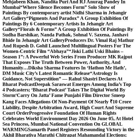
Mehjabeen Khan, Nandita Puri And RJ Anurag Pandey In
Mumbai
“Where Silence Becomes Form” Solo Show of
Paintings By contemporary artist Nidhi Sharma in Jehangir
Art Gallery
“Pigments And Paradox” A Group Exhibition Of
Paintings By 6 Contemporary Artists In Jehangir Art
Gallery
“Florals & Forms” A Group Exhibition Of Paintings By
Sudha Barshikar, Nanda Pathak, Sohnal V. Saxena, Janhavi
Bhide In Jehangir Art Gallery
Producers Dr. Vimal Raj Mathur
And Rupesh D. Gohil Launched Multilingual Posters For The
Women-Centric Film “Abhaya”
“Jiski Lathi Uski Bhains –
Season 1”: A Powerful Web Series From Producer MK Rajput
That Exposes The Truth Between Power, Authority, And
Humanity…
Diksha Sharma Features In ‘Hathon Me Hath’,
DM Music City’s Latest Romantic Release
“Astrology Is
Guidance, Not Superstition” — Rahul Shastri Declares At
Bharat Podcast
Deepak Saraswat Emerges Among India’s Top
4 Podcasters; ‘Bharat Podcast’ Takes The Digital World By
Storm
‘Carry On Jatta’ Fame Punjabi Film Director Smeep
Kang Faces Allegations Of Non-Payment Of Nearly ₹10 Crore
Liability, Despite Arbitration Award, High Court And Supreme
Court Order
Progressive Foundation Of Human Rights
Celebrates World Environment Day 2026 On June 05, At Hotel
Sea Princess, Mumbai National Convention On GLOBAL
WARMING
Samarth Panel Registers Resounding Victory in the
Akhil Bharatiya Marathi Chitrapat Mahamandal Elections;