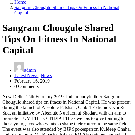
Home
Sangram Chougule Shared Tips On Fitness In National
Capital
Sangram Chougule Shared
Tips On Fitness In National
Capital
admin
Latest News
,
News
February 16, 2019
0 Comments
New Delhi, 15th February 2019: Indian bodybuilder Sangram
Chougule shared tips on fitness in National Capital. He was present
during the launch of Absolute Patshala, Club 4 Extreme Gym &
Spa, an initiative by Absolute Nutrition at Shadara with an aim to
promote HUM FIT TO INDIA FIT as well as to give training to
those youngsters who wants to shape their career in the same field.
The event was also attended by BJP Spokesperson Kuldeep Chahal
and many more. Mr. Rajesh Chabra CEO Absolute welcomed all