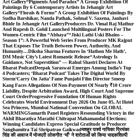
Art Gallery
“Pigments And Paradox” A Group Exhibition Of
Paintings By 6 Contemporary Artists In Jehangir Art
Gallery
“Florals & Forms” A Group Exhibition Of Paintings By
Sudha Barshikar, Nanda Pathak, Sohnal V. Saxena, Janhavi
Bhide In Jehangir Art Gallery
Producers Dr. Vimal Raj Mathur
And Rupesh D. Gohil Launched Multilingual Posters For The
Women-Centric Film “Abhaya”
“Jiski Lathi Uski Bhains –
Season 1”: A Powerful Web Series From Producer MK Rajput
That Exposes The Truth Between Power, Authority, And
Humanity…
Diksha Sharma Features In ‘Hathon Me Hath’,
DM Music City’s Latest Romantic Release
“Astrology Is
Guidance, Not Superstition” — Rahul Shastri Declares At
Bharat Podcast
Deepak Saraswat Emerges Among India’s Top
4 Podcasters; ‘Bharat Podcast’ Takes The Digital World By
Storm
‘Carry On Jatta’ Fame Punjabi Film Director Smeep
Kang Faces Allegations Of Non-Payment Of Nearly ₹10 Crore
Liability, Despite Arbitration Award, High Court And Supreme
Court Order
Progressive Foundation Of Human Rights
Celebrates World Environment Day 2026 On June 05, At Hotel
Sea Princess, Mumbai National Convention On GLOBAL
WARMING
Samarth Panel Registers Resounding Victory in the
Akhil Bharatiya Marathi Chitrapat Mahamandal Elections;
Winning Candidates Express Special Gratitude to Producer
Sanghamitra Tai Shripatrao Gaikwad
मशहूर पार्श्व गायिका प्रियंका
सिंह की आवाज में भोजपुरी लोकगीत ‘माँ’ ने श्रोताओं को किया भावुक
शिल्पी