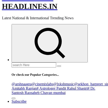
HEADLINES.IN
Latest National & International Trending News
Search
for:
Or check our Popular Categories...
@arshnaagra
@cinemixlabs
@lxkshmusic
@sekhon_harpreet_si
Amitabh Ranjan
# Astrologer Pandit Rahul Shastri
# Dr.
Santosh Raosaheb Chavan mumbai
Subscribe