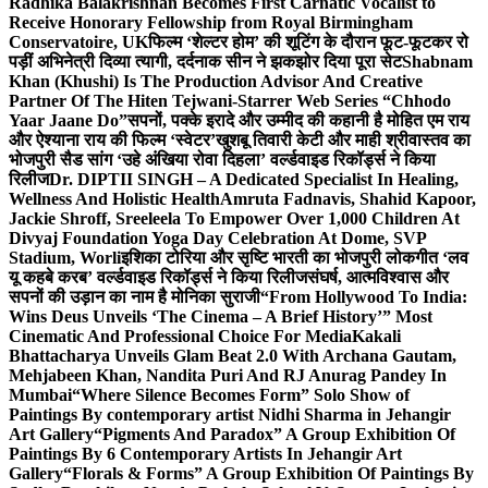
Radhika Balakrishnan Becomes First Carnatic Vocalist to
Receive Honorary Fellowship from Royal Birmingham
Conservatoire, UK
फिल्म ‘शेल्टर होम’ की शूटिंग के दौरान फूट-फूटकर रो
पड़ीं अभिनेत्री दिव्या त्यागी, दर्दनाक सीन ने झकझोर दिया पूरा सेट
Shabnam
Khan (Khushi) Is The Production Advisor And Creative
Partner Of The Hiten Tejwani-Starrer Web Series “Chhodo
Yaar Jaane Do”
सपनों, पक्के इरादे और उम्मीद की कहानी है मोहित एम राय
और ऐश्याना राय की फिल्म ‘स्वेटर’
खुशबू तिवारी केटी और माही श्रीवास्तव का
भोजपुरी सैड सांग ‘उहे अंखिया रोवा दिहला’ वर्ल्डवाइड रिकॉर्ड्स ने किया
रिलीज
Dr. DIPTII SINGH – A Dedicated Specialist In Healing,
Wellness And Holistic Health
Amruta Fadnavis, Shahid Kapoor,
Jackie Shroff, Sreeleela To Empower Over 1,000 Children At
Divyaj Foundation Yoga Day Celebration At Dome, SVP
Stadium, Worli
इशिका टोरिया और सृष्टि भारती का भोजपुरी लोकगीत ‘लव
यू कहबे करब’ वर्ल्डवाइड रिकॉर्ड्स ने किया रिलीज
संघर्ष, आत्मविश्वास और
सपनों की उड़ान का नाम है मोनिका सुराजी
“From Hollywood To India:
Wins Deus Unveils ‘The Cinema – A Brief History’” Most
Cinematic And Professional Choice For Media
Kakali
Bhattacharya Unveils Glam Beat 2.0 With Archana Gautam,
Mehjabeen Khan, Nandita Puri And RJ Anurag Pandey In
Mumbai
“Where Silence Becomes Form” Solo Show of
Paintings By contemporary artist Nidhi Sharma in Jehangir
Art Gallery
“Pigments And Paradox” A Group Exhibition Of
Paintings By 6 Contemporary Artists In Jehangir Art
Gallery
“Florals & Forms” A Group Exhibition Of Paintings By