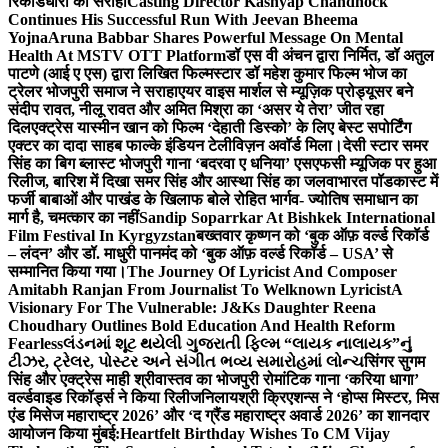
रिकॉर्डधारी को सराहा
Casting Director Kashyap Chandhock
Continues His Successful Run With Jeevan Bheema
Yojna
Aruna Babbar Shares Powerful Message On Mental
Health At MSTV OTT Platform
डॉ एस वी अंचन द्वारा निर्मित, डॉ अतुल
पाटणे (आई ए एस) द्वारा लिखित फिल्मस्टार डॉ महेश कुमार फिल्म भोज का
ट्रेलर भोजपुरी समाज ने सराहा
एयर वाइस मार्शल से म्यूज़िक प्रोड्यूसर बने
संदीप रावत, नीलू रावत और अमित मिश्रा का ‘असर ये तेरा’ जीत रहा
दिल
एक्ट्रेस यास्मीन खान को फिल्म ‘देहाती डिस्को’ के लिए बेस्ट सपोर्टिंग
एक्टर का दादा साहब फाल्के इंडियन टेलीविज़न अवॉर्ड मिला।
देसी स्टार समर
सिंह का बिग ब्लास्ट भोजपुरी गाना ‘बदरवा ए धनिया’ एसएफसी म्यूजिक पर हुआ
रिलीज, बारिश में दिखा समर सिंह और आस्था सिंह का जलवा
भारत पॉडकास्ट में
फर्जी बाबाओं और पाखंड के खिलाफ बोले रोहित भार्गव- ज्योतिष समाधान का
मार्ग है, चमत्कार का नहीं
Sandip Soparrkar At Bishkek International
Film Festival In Kyrgyzstan
बख्तवार कृष्णन को ‘बुक ऑफ़ वर्ल्ड रिकॉर्ड
– लंदन’ और डॉ. माधुरी पानमंद को ‘बुक ऑफ़ वर्ल्ड रिकॉर्ड – USA’ से
सम्मानित किया गया।
The Journey Of Lyricist And Composer
Amitabh Ranjan From Journalist To Welknown Lyricist
A
Visionary For The Vulnerable: J&Ks Daughter Reena
Choudhary Outlines Bold Education And Health Reform
Fearless
લંડનમાં શૂટ થયેલી ગુજરાતી ફિલ્મ “લાયક નાલાયક”નું
ટીઝર, ટ્રેલર, પોસ્ટર અને સંગીત ભવ્ય સમારોહમાં લોન્ચ
सिंगर सुगम
सिंह और एक्ट्रेस माही श्रीवास्तव का भोजपुरी रोमांटिक गाना ‘करिया धागा’
वर्ल्डवाइड रिकॉर्ड्स ने किया रिलीज
निलायश्री क्रिएशन्स ने ‘होप्स मिस्टर, मिस
एंड मिसेज महाराष्ट्र 2026’ और ‘द ग्रैंड महाराष्ट्र अवार्ड 2026’ का शानदार
आयोजन किया मुंबई:
Heartfelt Birthday Wishes To CM Vijay