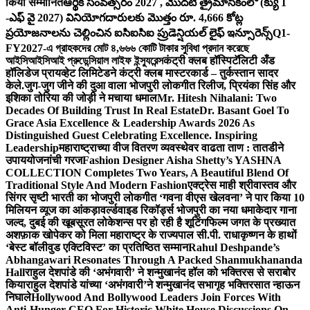
किया सम्मानित
ఆర్థిక సంవత్సరం 2027 , మొదటి త్రైమాసికంలో (క్యు 1
-ఎఫ్ వై 2027) వినియోగదారులకు మొత్తం రూ. 4,666 కోట్ల
ప్రయోజనాలను చెల్లించిన ఐసిఐసిఐ ప్రుడెన్షియల్ లైఫ్ ఇన్సూరెన్స్
Q1-
FY2027-এ গ্রাহকদের মোট ৪,৬৬৬ কোটি টাকার সুবিধা প্রদান করেছে
আইসিআইসিআই প্রুডেন্সিয়াল লাইফ ইন্স্যুরেন্স
कंट्री क्लब हॉस्पिटॅलिटी अँड
हॉलिडेज प्रायव्हेट लिमिटेडने कंट्री क्लब मास्टरकार्ड – तुर्कस्तान सादर
केले.
जुग-जुग जीने की दुआ वाला भोजपुरी लोकगीत रिलीज, प्रियंका सिंह और
इशिका तोरिया की जोड़ी ने मचाया धमाल
Mr. Hitesh Nihalani: Two
Decades Of Building Trust In Real Estate
Dr. Basant Goel To
Grace Asia Excellence & Leadership Awards 2026 As
Distinguished Guest Celebrating Excellence. Inspiring
Leadership
महाराष्ट्राच्या वीज वितरण व्यवस्थेवर वाढता ताण : तातडीने
उपाययोजनांची गरज
Fashion Designer Aisha Shetty’s YASHNA
COLLECTION Completes Two Years, A Beautiful Blend Of
Traditional Style And Modern Fashion
एक्ट्रेस माही श्रीवास्तव और
सिंगर सृष्टी भारती का भोजपुरी लोकगीत ‘गवना वीएस खेलवना’ ने पार किया 10
मिलियन व्यूज का आंकड़ा
वर्ल्डवाइड रिकॉर्ड्स भोजपुरी का नया धमाकेदार गाना
जल्द, दुबई की खूबसूरत लोकेशन्स पर हो रही है शूटिंग
फिल्म जगत के प्रख्यात
अशफ़ाक खोपेकर को मिला महाराष्ट्र के राज्यपाल सी.पी. राधाकृष्णन के हाथों
‘बेस्ट बॉलीवुड एक्टिविस्ट’ का प्रतिष्ठित सम्मान
Rahul Deshpande’s
Abhangawari Resonates Through A Packed Shanmukhananda
Hall
राहुल देशपांडे की ‘अभंगवारी’ ने शन्मुखानंद हॉल को भक्तिरस से सराबोर
किया
राहुल देशपांडे यांच्या ‘अभंगवारी’ने शन्मुखानंद सभागृह भक्तिरसात न्हाऊन
निघाले
Hollywood And Bollywood Leaders Join Forces With
Anti-Hunger CEO For Historic White House Discussions On