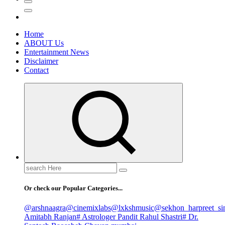
Home
ABOUT Us
Entertainment News
Disclaimer
Contact
Search
for:
Or check our Popular Categories...
@arshnaagra
@cinemixlabs
@lxkshmusic
@sekhon_harpreet_si
Amitabh Ranjan
# Astrologer Pandit Rahul Shastri
# Dr.