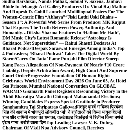
Sudha Barshikar, Nanda Pathak, Sohnal V. Saxena, Janhavi
Bhide In Jehangir Art Gallery
Producers Dr. Vimal Raj Mathur
And Rupesh D. Gohil Launched Multilingual Posters For The
Women-Centric Film “Abhaya”
“Jiski Lathi Uski Bhains –
Season 1”: A Powerful Web Series From Producer MK Rajput
That Exposes The Truth Between Power, Authority, And
Humanity…
Diksha Sharma Features In ‘Hathon Me Hath’,
DM Music City’s Latest Romantic Release
“Astrology Is
Guidance, Not Superstition” — Rahul Shastri Declares At
Bharat Podcast
Deepak Saraswat Emerges Among India’s Top
4 Podcasters; ‘Bharat Podcast’ Takes The Digital World By
Storm
‘Carry On Jatta’ Fame Punjabi Film Director Smeep
Kang Faces Allegations Of Non-Payment Of Nearly ₹10 Crore
Liability, Despite Arbitration Award, High Court And Supreme
Court Order
Progressive Foundation Of Human Rights
Celebrates World Environment Day 2026 On June 05, At Hotel
Sea Princess, Mumbai National Convention On GLOBAL
WARMING
Samarth Panel Registers Resounding Victory in the
Akhil Bharatiya Marathi Chitrapat Mahamandal Elections;
Winning Candidates Express Special Gratitude to Producer
Sanghamitra Tai Shripatrao Gaikwad
मशहूर पार्श्व गायिका प्रियंका
सिंह की आवाज में भोजपुरी लोकगीत ‘माँ’ ने श्रोताओं को किया भावुक
शिल्पी
राज और दामिनी यादव का धमाका, वर्ल्डवाइड रिकॉर्ड्स ने रिलीज किया बर्थडे
एंथम गाना ‘बर्थडे वाला दिन
Top Leading Lawyer V. K. Dubey,
Chairman Of Vkdl Npa Advisory Council, Receives