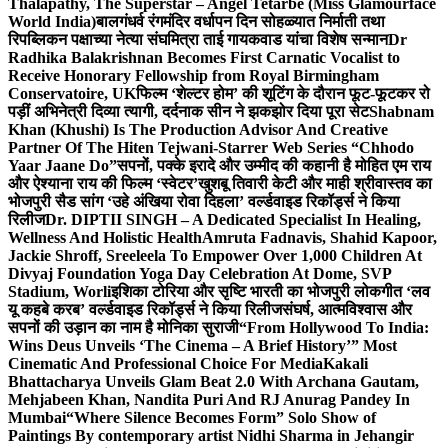
Thalapathy, The Superstar – Angel Tetarbe (Miss Glamourface
World India)
बालगंधर्व रंगमंदिर वर्धापन दिन सोहळ्यात निर्माती तथा
रिपब्लिकन पक्षाच्या नेत्या संघमित्रा ताई गायकवाड यांचा विशेष सन्मान
Dr
Radhika Balakrishnan Becomes First Carnatic Vocalist to
Receive Honorary Fellowship from Royal Birmingham
Conservatoire, UK
फिल्म ‘शेल्टर होम’ की शूटिंग के दौरान फूट-फूटकर रो
पड़ीं अभिनेत्री दिव्या त्यागी, दर्दनाक सीन ने झकझोर दिया पूरा सेट
Shabnam
Khan (Khushi) Is The Production Advisor And Creative
Partner Of The Hiten Tejwani-Starrer Web Series “Chhodo
Yaar Jaane Do”
सपनों, पक्के इरादे और उम्मीद की कहानी है मोहित एम राय
और ऐश्याना राय की फिल्म ‘स्वेटर’
खुशबू तिवारी केटी और माही श्रीवास्तव का
भोजपुरी सैड सांग ‘उहे अंखिया रोवा दिहला’ वर्ल्डवाइड रिकॉर्ड्स ने किया
रिलीज
Dr. DIPTII SINGH – A Dedicated Specialist In Healing,
Wellness And Holistic Health
Amruta Fadnavis, Shahid Kapoor,
Jackie Shroff, Sreeleela To Empower Over 1,000 Children At
Divyaj Foundation Yoga Day Celebration At Dome, SVP
Stadium, Worli
इशिका टोरिया और सृष्टि भारती का भोजपुरी लोकगीत ‘लव
यू कहबे करब’ वर्ल्डवाइड रिकॉर्ड्स ने किया रिलीज
संघर्ष, आत्मविश्वास और
सपनों की उड़ान का नाम है मोनिका सुराजी
“From Hollywood To India:
Wins Deus Unveils ‘The Cinema – A Brief History’” Most
Cinematic And Professional Choice For Media
Kakali
Bhattacharya Unveils Glam Beat 2.0 With Archana Gautam,
Mehjabeen Khan, Nandita Puri And RJ Anurag Pandey In
Mumbai
“Where Silence Becomes Form” Solo Show of
Paintings By contemporary artist Nidhi Sharma in Jehangir