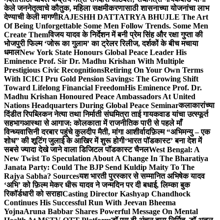
केले जननेतृत्वाचे कौतुक, महिला सक्षमीकरणासाठी शासनाच्या योजनांचा लाभ
देण्याची केली मागणी
RAJESHH DATTATRYA BHUJLE The Art
Of Being Unforgettable Some Men Follow Trends. Some Men
Create Them
विजय यादव के निर्देशन में बनी प्रेम सिंह और रक्षा गुप्ता की
भोजपुरी फिल्म ‘जोरू का गुलाम’ का ट्रेलर रिलीज, दर्शकों के बीच मचाया
धमाल
New York State Honours Global Peace Leader His
Eminence Prof. Sir Dr. Madhu Krishan With Multiple
Prestigious Civic Recognitions
Retiring On Your Own Terms
With ICICI Pru Gold Pension Savings: The Growing Shift
Toward Lifelong Financial Freedom
His Eminence Prof. Dr.
Madhu Krishan Honoured Peace Ambassadors At United
Nations Headquarters During Global Peace Seminar
कलाकारांच्या
दिंडीत रिपब्लिकन नेत्या तथा निर्माती संघमित्रा ताई गायकवाड यांचा उत्स्फूर्त
सहभाग
आस्था से आगाज: कोलकाता में राजनीतिक पारी से पहले माँ
विन्ध्यवासिनी दरबार पहुंचे कुलदीप मैती, मांगा आशीर्वाद
फ़िल्म “अभिमन्यु – एक
शोध” की शूटिंग जुलाई के आखिर में शुरू होगी
‘भारत पॉडकास्ट’ बना देश में
सबसे ज्यादा देखे जाने वाला डिजिटल पॉडकास्ट चैनल
West Bengal: A
New Twist To Speculation About A Change In The Bharatiya
Janata Party: Could The BJP Send Kuldip Maity To The
Rajya Sabha? Sources
यश भारती पुरस्कार से सम्मानित अभिषेक यादव
‘अभि’ को फ़िल्म मेकर धीरू यादव ने जन्मदिन पर दी बधाई, लिम्का बुक
रिकॉर्डधारी को सराहा
Casting Director Kashyap Chandhock
Continues His Successful Run With Jeevan Bheema
Yojna
Aruna Babbar Shares Powerful Message On Mental