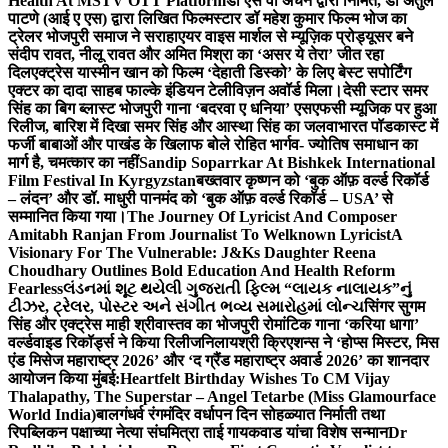
Health At MSTV OTT Platform
डॉ एस वी अंचन द्वारा निर्मित, डॉ अतुल
पाटणे (आई ए एस) द्वारा लिखित फिल्मस्टार डॉ महेश कुमार फिल्म भोज का
ट्रेलर भोजपुरी समाज ने सराहा
एयर वाइस मार्शल से म्यूज़िक प्रोड्यूसर बने
संदीप रावत, नीलू रावत और अमित मिश्रा का ‘असर ये तेरा’ जीत रहा
दिल
एक्ट्रेस यास्मीन खान को फिल्म ‘देहाती डिस्को’ के लिए बेस्ट सपोर्टिंग
एक्टर का दादा साहब फाल्के इंडियन टेलीविज़न अवॉर्ड मिला।
देसी स्टार समर
सिंह का बिग ब्लास्ट भोजपुरी गाना ‘बदरवा ए धनिया’ एसएफसी म्यूजिक पर हुआ
रिलीज, बारिश में दिखा समर सिंह और आस्था सिंह का जलवा
भारत पॉडकास्ट में
फर्जी बाबाओं और पाखंड के खिलाफ बोले रोहित भार्गव- ज्योतिष समाधान का
मार्ग है, चमत्कार का नहीं
Sandip Soparrkar At Bishkek International
Film Festival In Kyrgyzstan
बख्तवार कृष्णन को ‘बुक ऑफ़ वर्ल्ड रिकॉर्ड
– लंदन’ और डॉ. माधुरी पानमंद को ‘बुक ऑफ़ वर्ल्ड रिकॉर्ड – USA’ से
सम्मानित किया गया।
The Journey Of Lyricist And Composer
Amitabh Ranjan From Journalist To Welknown Lyricist
A
Visionary For The Vulnerable: J&Ks Daughter Reena
Choudhary Outlines Bold Education And Health Reform
Fearless
લંડનમાં શૂટ થયેલી ગુજરાતી ફિલ્મ “લાયક નાલાયક”નું
ટીઝર, ટ્રેલર, પોસ્ટર અને સંગીત ભવ્ય સમારોહમાં લોન્ચ
सिंगर सुगम
सिंह और एक्ट्रेस माही श्रीवास्तव का भोजपुरी रोमांटिक गाना ‘करिया धागा’
वर्ल्डवाइड रिकॉर्ड्स ने किया रिलीज
निलायश्री क्रिएशन्स ने ‘होप्स मिस्टर, मिस
एंड मिसेज महाराष्ट्र 2026’ और ‘द ग्रैंड महाराष्ट्र अवार्ड 2026’ का शानदार
आयोजन किया मुंबई:
Heartfelt Birthday Wishes To CM Vijay
Thalapathy, The Superstar – Angel Tetarbe (Miss Glamourface
World India)
बालगंधर्व रंगमंदिर वर्धापन दिन सोहळ्यात निर्माती तथा
रिपब्लिकन पक्षाच्या नेत्या संघमित्रा ताई गायकवाड यांचा विशेष सन्मान
Dr