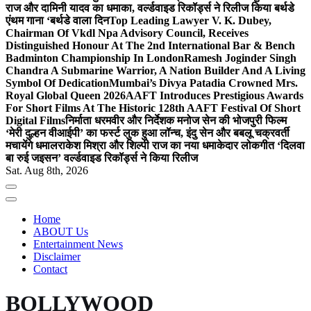
राज और दामिनी यादव का धमाका, वर्ल्डवाइड रिकॉर्ड्स ने रिलीज किया बर्थडे
एंथम गाना ‘बर्थडे वाला दिन
Top Leading Lawyer V. K. Dubey,
Chairman Of Vkdl Npa Advisory Council, Receives
Distinguished Honour At The 2nd International Bar & Bench
Badminton Championship In London
Ramesh Joginder Singh
Chandra A Submarine Warrior, A Nation Builder And A Living
Symbol Of Dedication
Mumbai’s Divya Patadia Crowned Mrs.
Royal Global Queen 2026
AAFT Introduces Prestigious Awards
For Short Films At The Historic 128th AAFT Festival Of Short
Digital Films
निर्माता धरमवीर और निर्देशक मनोज सेन की भोजपुरी फिल्म
‘मेरी दुल्हन वीआईपी’ का फर्स्ट लुक हुआ लॉन्च, इंदु सेन और बबलू चक्रवर्ती
मचायेंगे धमाल
राकेश मिश्रा और शिल्पी राज का नया धमाकेदार लोकगीत ‘दिलवा
बा रुई जइसन’ वर्ल्डवाइड रिकॉर्ड्स ने किया रिलीज
Sat. Aug 8th, 2026
Home
ABOUT Us
Entertainment News
Disclaimer
Contact
BOLLYWOOD