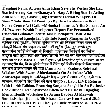
Skip
to
Trending News:
Actress Aliya Khan Says She Wishes She Had
content
Started Acting Earlier
Shanaya Al Haq: A Rising Star In Acting
And Modeling, Chasing Big Dreams
“Eternal Whispers Of
Stone” Solo Show Of Paintings By Uma Krishnamoorthy In
Nehru Centre Art Gallery
Melooha Launches Artha Sutram, An
AI-Powered Wealth Intelligence Report For Personalized
Financial Guidance
Sachiin Joshi: Jodhpur’s Own Who
Transformed Kingfisher Villa Into King’s Mansion In Goa
सुर
म्यूजिक वर्ल्ड प्रा.लि., निर्माता सुरिंदर यादव और निर्देशक विजय यादव की
भोजपुरी फिल्म ‘गंगा जमुना सरस्वती’ की शूटिंग ग्रैंड मुहूर्त करके शुरू
महराजगंज, भदोही में
‘कैलाश के निवासी’ वर्ल्डवाइड रिकॉर्ड्स पर रिलीज,
एक्ट्रेस माही श्रीवास्तव और सिंगर शिवानी सिंह का नया बोलबम गीत
वीकेडीएल
ग्रुप का ‘NPA Bazaar’ भारत में एनपीए एवं डिस्ट्रेस्ड एसेट समाधान का बन
रहा राष्ट्रीय मंच, वि के दुबे के नेतृत्व में बैंकिंग एवं वित्तीय क्षेत्र के लिए समग्र
समाधान उपलब्ध कराने की पहल i
Anuja Sahai Explores Spiritual
Wisdom With Swami Abhedananda On Articulate With
Anuja
अनुजा सहाई के ‘आर्टिक्युलेट विद अनुजा’ में स्वामी अभेदानंद के साथ
अध्यात्म, आत्मबोध और जीवन की गहन यात्रा
Nat Habit LIVE Returns
With Its 4th Edition, Featuring Sanjana Sanghi In An Exclusive
Look Inside Fresh Ayurveda Kitchen
AAFT Hosts Engaging
Mental Health Workshop By Aruna Babbar At Marwah
Studios
Kalyanji Jana’s 5th Bharat Gaurav Icon Award 2026
Held In Delhi
7th DPIAF Lifestyle Iconic Award & 3rd DPIAF