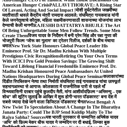
American Hunger Crisis
PALLAVI THORAVE: A Rising Star
Of Lavani, Acting And Social Impact !
मोशी दुर्घटनेतील जखमींच्या
मदतीसाठी धावले केंद्रीय मंत्री रामदास आठवले; संघमित्रा गायकवाड यांनी
केले जननेतृत्वाचे कौतुक, महिला सक्षमीकरणासाठी शासनाच्या योजनांचा लाभ
देण्याची केली मागणी
RAJESHH DATTATRYA BHUJLE The Art
Of Being Unforgettable Some Men Follow Trends. Some Men
Create Them
विजय यादव के निर्देशन में बनी प्रेम सिंह और रक्षा गुप्ता की
भोजपुरी फिल्म ‘जोरू का गुलाम’ का ट्रेलर रिलीज, दर्शकों के बीच मचाया
धमाल
New York State Honours Global Peace Leader His
Eminence Prof. Sir Dr. Madhu Krishan With Multiple
Prestigious Civic Recognitions
Retiring On Your Own Terms
With ICICI Pru Gold Pension Savings: The Growing Shift
Toward Lifelong Financial Freedom
His Eminence Prof. Dr.
Madhu Krishan Honoured Peace Ambassadors At United
Nations Headquarters During Global Peace Seminar
कलाकारांच्या
दिंडीत रिपब्लिकन नेत्या तथा निर्माती संघमित्रा ताई गायकवाड यांचा उत्स्फूर्त
सहभाग
आस्था से आगाज: कोलकाता में राजनीतिक पारी से पहले माँ
विन्ध्यवासिनी दरबार पहुंचे कुलदीप मैती, मांगा आशीर्वाद
फ़िल्म “अभिमन्यु – एक
शोध” की शूटिंग जुलाई के आखिर में शुरू होगी
‘भारत पॉडकास्ट’ बना देश में
सबसे ज्यादा देखे जाने वाला डिजिटल पॉडकास्ट चैनल
West Bengal: A
New Twist To Speculation About A Change In The Bharatiya
Janata Party: Could The BJP Send Kuldip Maity To The
Rajya Sabha? Sources
यश भारती पुरस्कार से सम्मानित अभिषेक यादव
‘अभि’ को फ़िल्म मेकर धीरू यादव ने जन्मदिन पर दी बधाई, लिम्का बुक