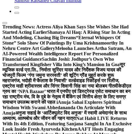
Santosh Raosaheb Chavan mumbai
Trending News:
Actress Aliya Khan Says She Wishes She Had
Started Acting Earlier
Shanaya Al Haq: A Rising Star In Acting
And Modeling, Chasing Big Dreams
“Eternal Whispers Of
Stone” Solo Show Of Paintings By Uma Krishnamoorthy In
Nehru Centre Art Gallery
Melooha Launches Artha Sutram, An
AI-Powered Wealth Intelligence Report For Personalized
Financial Guidance
Sachiin Joshi: Jodhpur’s Own Who
Transformed Kingfisher Villa Into King’s Mansion In Goa
सुर
म्यूजिक वर्ल्ड प्रा.लि., निर्माता सुरिंदर यादव और निर्देशक विजय यादव की
भोजपुरी फिल्म ‘गंगा जमुना सरस्वती’ की शूटिंग ग्रैंड मुहूर्त करके शुरू
महराजगंज, भदोही में
‘कैलाश के निवासी’ वर्ल्डवाइड रिकॉर्ड्स पर रिलीज,
एक्ट्रेस माही श्रीवास्तव और सिंगर शिवानी सिंह का नया बोलबम गीत
वीकेडीएल
ग्रुप का ‘NPA Bazaar’ भारत में एनपीए एवं डिस्ट्रेस्ड एसेट समाधान का बन
रहा राष्ट्रीय मंच, वि के दुबे के नेतृत्व में बैंकिंग एवं वित्तीय क्षेत्र के लिए समग्र
समाधान उपलब्ध कराने की पहल i
Anuja Sahai Explores Spiritual
Wisdom With Swami Abhedananda On Articulate With
Anuja
अनुजा सहाई के ‘आर्टिक्युलेट विद अनुजा’ में स्वामी अभेदानंद के साथ
अध्यात्म, आत्मबोध और जीवन की गहन यात्रा
Nat Habit LIVE Returns
With Its 4th Edition, Featuring Sanjana Sanghi In An Exclusive
Look Inside Fresh Ayurveda Kitchen
AAFT Hosts Engaging