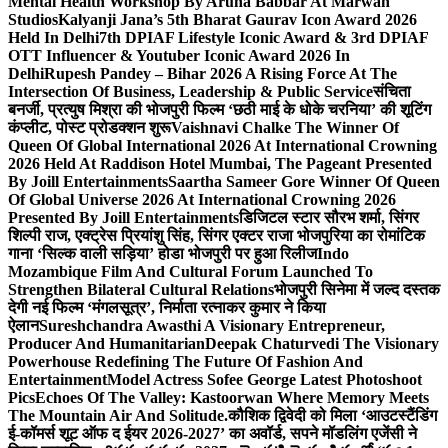
Mental Health Workshop By Aruna Babbar At Marwah
Studios
Kalyanji Jana’s 5th Bharat Gaurav Icon Award 2026
Held In Delhi
7th DPIAF Lifestyle Iconic Award & 3rd DPIAF
OTT Influencer & Youtuber Iconic Award 2026 In
Delhi
Rupesh Pandey – Bihar 2026 A Rising Force At The
Intersection Of Business, Leadership & Public Service
संचिता
बनर्जी, प्रत्युष मिश्रा की भोजपुरी फिल्म ‘छठी माई के धोके चरनिया’ की शूटिंग
कंप्लीट, पोस्ट प्रोडक्शन शुरू
Vaishnavi Chalke The Winner Of
Queen Of Global International 2026 At International Crowning
2026 Held At Raddison Hotel Mumbai, The Pageant Presented
By Joill Entertainments
Saartha Sameer Gore Winner Of Queen
Of Global Universe 2026 At International Crowning 2026
Presented By Joill Entertainments
डिजिटल स्टार सौरभ शर्मा, सिंगर
शिल्पी राज, एक्ट्रेस प्रियांशु सिंह, सिंगर एक्टर राजा भोजपुरिया का रोमांटिक
गाना ‘सिल्क वाली सड़िया’ होडा भोजपुरी पर हुआ रिलीज
Indo
Mozambique Film And Cultural Forum Launched To
Strengthen Bilateral Cultural Relations
भोजपुरी सिनेमा में जल्द दस्तक
देगी नई फिल्म ‘मंगलसूत्र’, निर्माता रत्नाकर कुमार ने किया
ऐलान
Sureshchandra Awasthi A Visionary Entrepreneur,
Producer And Humanitarian
Deepak Chaturvedi The Visionary
Powerhouse Redefining The Future Of Fashion And
Entertainment
Model Actress Sofee George Latest Photoshoot
Pics
Echoes Of The Valley: Kastoorwan Where Memory Meets
The Mountain Air And Solitude.
कौशिक द्विवेदी को मिला ‘आउटस्टैंडिंग
ई-कॉमर्स शूट ऑफ द ईयर 2026-2027’ का अवॉर्ड, सपने मॉडलिंग एजेंसी ने