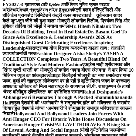
FY2027-এ গ্রাহকদের মোট ৪,৬৬৬ কোটি টাকার সুবিধা প্রদান করেছে
আইসিআইসিআই প্রুডেন্সিয়াল লাইফ ইন্স্যুরেন্স
कंट्री क्लब हॉस्पिटॅलिटी अँड
हॉलिडेज प्रायव्हेट लिमिटेडने कंट्री क्लब मास्टरकार्ड – तुर्कस्तान सादर
केले.
जुग-जुग जीने की दुआ वाला भोजपुरी लोकगीत रिलीज, प्रियंका सिंह और
इशिका तोरिया की जोड़ी ने मचाया धमाल
Mr. Hitesh Nihalani: Two
Decades Of Building Trust In Real Estate
Dr. Basant Goel To
Grace Asia Excellence & Leadership Awards 2026 As
Distinguished Guest Celebrating Excellence. Inspiring
Leadership
महाराष्ट्राच्या वीज वितरण व्यवस्थेवर वाढता ताण : तातडीने
उपाययोजनांची गरज
Fashion Designer Aisha Shetty’s YASHNA
COLLECTION Completes Two Years, A Beautiful Blend Of
Traditional Style And Modern Fashion
एक्ट्रेस माही श्रीवास्तव और
सिंगर सृष्टी भारती का भोजपुरी लोकगीत ‘गवना वीएस खेलवना’ ने पार किया 10
मिलियन व्यूज का आंकड़ा
वर्ल्डवाइड रिकॉर्ड्स भोजपुरी का नया धमाकेदार गाना
जल्द, दुबई की खूबसूरत लोकेशन्स पर हो रही है शूटिंग
फिल्म जगत के प्रख्यात
अशफ़ाक खोपेकर को मिला महाराष्ट्र के राज्यपाल सी.पी. राधाकृष्णन के हाथों
‘बेस्ट बॉलीवुड एक्टिविस्ट’ का प्रतिष्ठित सम्मान
Rahul Deshpande’s
Abhangawari Resonates Through A Packed Shanmukhananda
Hall
राहुल देशपांडे की ‘अभंगवारी’ ने शन्मुखानंद हॉल को भक्तिरस से सराबोर
किया
राहुल देशपांडे यांच्या ‘अभंगवारी’ने शन्मुखानंद सभागृह भक्तिरसात न्हाऊन
निघाले
Hollywood And Bollywood Leaders Join Forces With
Anti-Hunger CEO For Historic White House Discussions On
American Hunger Crisis
PALLAVI THORAVE: A Rising Star
Of Lavani, Acting And Social Impact !
मोशी दुर्घटनेतील जखमींच्या
मदतीसाठी धावले केंद्रीय मंत्री रामदास आठवले; संघमित्रा गायकवाड यांनी