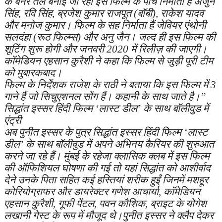
के बैनर तले बनाई जा रही इस फिल्म के पांच निर्माता है अर्जुन
सिंह, रवि सिंह, ब्रजेश कुमार राजपूत (बॉबी), राकेश यादव
और मनोज कुमार। फिल्म के सह निर्माता हैं जेवियर एंथोनी
सलदंहा (रूठ फिल्म्स) और अनु जैन। जल्द ही इस फिल्म की
शूटिंग शुरू होगी और जनवरी 2020 में रिलीज़ की जाएगी।
कॉमेडियन एहसान कुरैशी ने कहा कि फिल्म से जुड़ी पूरी टीम
को मुबारकबाद।
फिल्म के निर्देशक राजेश के राठी ने बताया कि इस फिल्म में 3
गाने हैं जो सिचुएशनल सोंग हैं। कहानी के साथ जाते है।”
सिद्धांत इस्सर हिंदी फिल्म ‘लास्ट डील’ के साथ बॉलीवुड में
एंट्री
अब पुनीत इस्सर के पुत्र सिद्धांत इस्सर हिंदी फिल्म ‘लास्ट
डील’ के साथ बॉलीवुड में अपने अभिनय कैरियर की शुरुआत
करने जा रहे हैं। मुंबई के रहेजा क्लासिक क्लब में इस फिल्म
की ऑफिशियल घोषणा की गई तो यहां सिद्धांत को आशीर्वाद
देने उनके पिता सहित कई हस्तियां शरीक हुईं जिनमें मशहूर
कोरियोग्राफर और डायरेक्टर गणेश आचार्या, कॉमेडियन
एहसान कुरैशी, गूफी पेंटल, पवन कौशिक, ब्राइट के योगेश
लखानी गेस्ट के रूप में मौजूद थे।पुनीत इस्सर ने क्लैप देकर