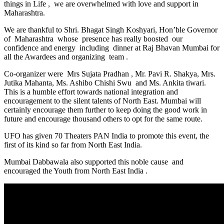
things in Life , we are overwhelmed with love and support in
Maharashtra.
We are thankful to Shri. Bhagat Singh Koshyari, Hon’ble Governor
of Maharashtra whose presence has really boosted our
confidence and energy including dinner at Raj Bhavan Mumbai for
all the Awardees and organizing team .
Co-organizer were Mrs Sujata Pradhan , Mr. Pavi R. Shakya, Mrs.
Jutika Mahanta, Ms. Ashibo Chishi Swu and Ms. Ankita tiwari.
This is a humble effort towards national integration and
encouragement to the silent talents of North East. Mumbai will
certainly encourage them further to keep doing the good work in
future and encourage thousand others to opt for the same route.
UFO has given 70 Theaters PAN India to promote this event, the
first of its kind so far from North East India.
Mumbai Dabbawala also supported this noble cause and
encouraged the Youth from North East India .