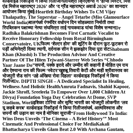
वर्ल्डवाइड रिकॉर्ड्स ने किया रिलीज
निलायश्री क्रिएशन्स ने ‘होप्स मिस्टर, मिस
एंड मिसेज महाराष्ट्र 2026’ और ‘द ग्रैंड महाराष्ट्र अवार्ड 2026’ का शानदार
आयोजन किया मुंबई:
Heartfelt Birthday Wishes To CM Vijay
Thalapathy, The Superstar – Angel Tetarbe (Miss Glamourface
World India)
बालगंधर्व रंगमंदिर वर्धापन दिन सोहळ्यात निर्माती तथा
रिपब्लिकन पक्षाच्या नेत्या संघमित्रा ताई गायकवाड यांचा विशेष सन्मान
Dr
Radhika Balakrishnan Becomes First Carnatic Vocalist to
Receive Honorary Fellowship from Royal Birmingham
Conservatoire, UK
फिल्म ‘शेल्टर होम’ की शूटिंग के दौरान फूट-फूटकर रो
पड़ीं अभिनेत्री दिव्या त्यागी, दर्दनाक सीन ने झकझोर दिया पूरा सेट
Shabnam
Khan (Khushi) Is The Production Advisor And Creative
Partner Of The Hiten Tejwani-Starrer Web Series “Chhodo
Yaar Jaane Do”
सपनों, पक्के इरादे और उम्मीद की कहानी है मोहित एम राय
और ऐश्याना राय की फिल्म ‘स्वेटर’
खुशबू तिवारी केटी और माही श्रीवास्तव का
भोजपुरी सैड सांग ‘उहे अंखिया रोवा दिहला’ वर्ल्डवाइड रिकॉर्ड्स ने किया
रिलीज
Dr. DIPTII SINGH – A Dedicated Specialist In Healing,
Wellness And Holistic Health
Amruta Fadnavis, Shahid Kapoor,
Jackie Shroff, Sreeleela To Empower Over 1,000 Children At
Divyaj Foundation Yoga Day Celebration At Dome, SVP
Stadium, Worli
इशिका टोरिया और सृष्टि भारती का भोजपुरी लोकगीत ‘लव
यू कहबे करब’ वर्ल्डवाइड रिकॉर्ड्स ने किया रिलीज
संघर्ष, आत्मविश्वास और
सपनों की उड़ान का नाम है मोनिका सुराजी
“From Hollywood To India:
Wins Deus Unveils ‘The Cinema – A Brief History’” Most
Cinematic And Professional Choice For Media
Kakali
Bhattacharya Unveils Glam Beat 2.0 With Archana Gautam,