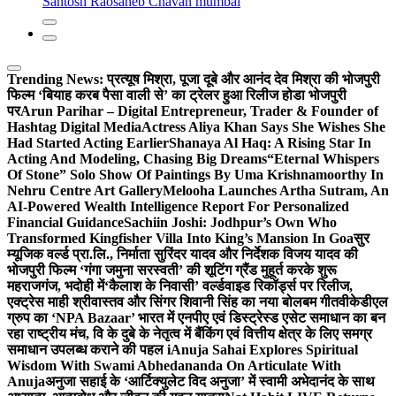
Santosh Raosaheb Chavan mumbai
Trending News:
प्रत्यूष मिश्रा, पूजा दूबे और आनंद देव मिश्रा की भोजपुरी
फिल्म ‘बियाह करब पैसा वाली से’ का ट्रेलर हुआ रिलीज होडा भोजपुरी
पर
Arun Parihar – Digital Entrepreneur, Trader & Founder of
Hashtag Digital Media
Actress Aliya Khan Says She Wishes She
Had Started Acting Earlier
Shanaya Al Haq: A Rising Star In
Acting And Modeling, Chasing Big Dreams
“Eternal Whispers
Of Stone” Solo Show Of Paintings By Uma Krishnamoorthy In
Nehru Centre Art Gallery
Melooha Launches Artha Sutram, An
AI-Powered Wealth Intelligence Report For Personalized
Financial Guidance
Sachiin Joshi: Jodhpur’s Own Who
Transformed Kingfisher Villa Into King’s Mansion In Goa
सुर
म्यूजिक वर्ल्ड प्रा.लि., निर्माता सुरिंदर यादव और निर्देशक विजय यादव की
भोजपुरी फिल्म ‘गंगा जमुना सरस्वती’ की शूटिंग ग्रैंड मुहूर्त करके शुरू
महराजगंज, भदोही में
‘कैलाश के निवासी’ वर्ल्डवाइड रिकॉर्ड्स पर रिलीज,
एक्ट्रेस माही श्रीवास्तव और सिंगर शिवानी सिंह का नया बोलबम गीत
वीकेडीएल
ग्रुप का ‘NPA Bazaar’ भारत में एनपीए एवं डिस्ट्रेस्ड एसेट समाधान का बन
रहा राष्ट्रीय मंच, वि के दुबे के नेतृत्व में बैंकिंग एवं वित्तीय क्षेत्र के लिए समग्र
समाधान उपलब्ध कराने की पहल i
Anuja Sahai Explores Spiritual
Wisdom With Swami Abhedananda On Articulate With
Anuja
अनुजा सहाई के ‘आर्टिक्युलेट विद अनुजा’ में स्वामी अभेदानंद के साथ