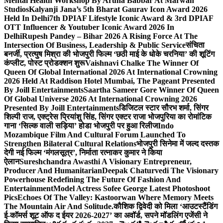
Mental Health Workshop By Aruna Babbar At Marwah
Studios
Kalyanji Jana’s 5th Bharat Gaurav Icon Award 2026
Held In Delhi
7th DPIAF Lifestyle Iconic Award & 3rd DPIAF
OTT Influencer & Youtuber Iconic Award 2026 In
Delhi
Rupesh Pandey – Bihar 2026 A Rising Force At The
Intersection Of Business, Leadership & Public Service
संचिता
बनर्जी, प्रत्युष मिश्रा की भोजपुरी फिल्म ‘छठी माई के धोके चरनिया’ की शूटिंग
कंप्लीट, पोस्ट प्रोडक्शन शुरू
Vaishnavi Chalke The Winner Of
Queen Of Global International 2026 At International Crowning
2026 Held At Raddison Hotel Mumbai, The Pageant Presented
By Joill Entertainments
Saartha Sameer Gore Winner Of Queen
Of Global Universe 2026 At International Crowning 2026
Presented By Joill Entertainments
डिजिटल स्टार सौरभ शर्मा, सिंगर
शिल्पी राज, एक्ट्रेस प्रियांशु सिंह, सिंगर एक्टर राजा भोजपुरिया का रोमांटिक
गाना ‘सिल्क वाली सड़िया’ होडा भोजपुरी पर हुआ रिलीज
Indo
Mozambique Film And Cultural Forum Launched To
Strengthen Bilateral Cultural Relations
भोजपुरी सिनेमा में जल्द दस्तक
देगी नई फिल्म ‘मंगलसूत्र’, निर्माता रत्नाकर कुमार ने किया
ऐलान
Sureshchandra Awasthi A Visionary Entrepreneur,
Producer And Humanitarian
Deepak Chaturvedi The Visionary
Powerhouse Redefining The Future Of Fashion And
Entertainment
Model Actress Sofee George Latest Photoshoot
Pics
Echoes Of The Valley: Kastoorwan Where Memory Meets
The Mountain Air And Solitude.
कौशिक द्विवेदी को मिला ‘आउटस्टैंडिंग
ई-कॉमर्स शूट ऑफ द ईयर 2026-2027’ का अवॉर्ड, सपने मॉडलिंग एजेंसी ने