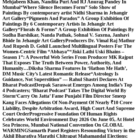
Mehjabeen Khan, Nandita Puri And RJ Anurag Pandey In
Mumbai
“Where Silence Becomes Form” Solo Show of
Paintings By contemporary artist Nidhi Sharma in Jehangir
Art Gallery
“Pigments And Paradox” A Group Exhibition Of
Paintings By 6 Contemporary Artists In Jehangir Art
Gallery
“Florals & Forms” A Group Exhibition Of Paintings By
Sudha Barshikar, Nanda Pathak, Sohnal V. Saxena, Janhavi
Bhide In Jehangir Art Gallery
Producers Dr. Vimal Raj Mathur
And Rupesh D. Gohil Launched Multilingual Posters For The
Women-Centric Film “Abhaya”
“Jiski Lathi Uski Bhains –
Season 1”: A Powerful Web Series From Producer MK Rajput
That Exposes The Truth Between Power, Authority, And
Humanity…
Diksha Sharma Features In ‘Hathon Me Hath’,
DM Music City’s Latest Romantic Release
“Astrology Is
Guidance, Not Superstition” — Rahul Shastri Declares At
Bharat Podcast
Deepak Saraswat Emerges Among India’s Top
4 Podcasters; ‘Bharat Podcast’ Takes The Digital World By
Storm
‘Carry On Jatta’ Fame Punjabi Film Director Smeep
Kang Faces Allegations Of Non-Payment Of Nearly ₹10 Crore
Liability, Despite Arbitration Award, High Court And Supreme
Court Order
Progressive Foundation Of Human Rights
Celebrates World Environment Day 2026 On June 05, At Hotel
Sea Princess, Mumbai National Convention On GLOBAL
WARMING
Samarth Panel Registers Resounding Victory in the
Akhil Bharatiya Marathi Chitrapat Mahamandal Elections;