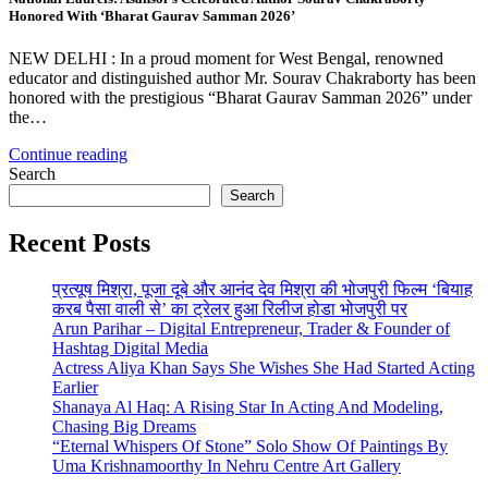
Honored With ‘Bharat Gaurav Samman 2026’
NEW DELHI : In a proud moment for West Bengal, renowned
educator and distinguished author Mr. Sourav Chakraborty has been
honored with the prestigious “Bharat Gaurav Samman 2026” under
the…
Continue reading
Search
Search
Recent Posts
प्रत्यूष मिश्रा, पूजा दूबे और आनंद देव मिश्रा की भोजपुरी फिल्म ‘बियाह
करब पैसा वाली से’ का ट्रेलर हुआ रिलीज होडा भोजपुरी पर
Arun Parihar – Digital Entrepreneur, Trader & Founder of
Hashtag Digital Media
Actress Aliya Khan Says She Wishes She Had Started Acting
Earlier
Shanaya Al Haq: A Rising Star In Acting And Modeling,
Chasing Big Dreams
“Eternal Whispers Of Stone” Solo Show Of Paintings By
Uma Krishnamoorthy In Nehru Centre Art Gallery