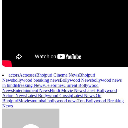
actors
Actresses
Bhojpuri Cinema News
Bhojpuri
News
bollywood breaking news
Bollywood News
bollywood news
in hindi
Breaking News
Celebrities
Current Bollywood
News
Entertainment News
Hindi Movie News
Latest Bollywood
Actors News
Latest Bollywood Gossip
Latest News On
Bhojpuri
Movies
mumbai bollywood news
Top Bollywood Breaking
News