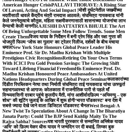
American Hunger Crisis
PALLAVI THORAVE: A Rising Star
Of Lavani, Acting And Social Impact !
मोशी दुर्घटनेतील जखमींच्या
मदतीसाठी धावले केंद्रीय मंत्री रामदास आठवले; संघमित्रा गायकवाड यांनी
केले जननेतृत्वाचे कौतुक, महिला सक्षमीकरणासाठी शासनाच्या योजनांचा लाभ
देण्याची केली मागणी
RAJESHH DATTATRYA BHUJLE The Art
Of Being Unforgettable Some Men Follow Trends. Some Men
Create Them
विजय यादव के निर्देशन में बनी प्रेम सिंह और रक्षा गुप्ता की
भोजपुरी फिल्म ‘जोरू का गुलाम’ का ट्रेलर रिलीज, दर्शकों के बीच मचाया
धमाल
New York State Honours Global Peace Leader His
Eminence Prof. Sir Dr. Madhu Krishan With Multiple
Prestigious Civic Recognitions
Retiring On Your Own Terms
With ICICI Pru Gold Pension Savings: The Growing Shift
Toward Lifelong Financial Freedom
His Eminence Prof. Dr.
Madhu Krishan Honoured Peace Ambassadors At United
Nations Headquarters During Global Peace Seminar
कलाकारांच्या
दिंडीत रिपब्लिकन नेत्या तथा निर्माती संघमित्रा ताई गायकवाड यांचा उत्स्फूर्त
सहभाग
आस्था से आगाज: कोलकाता में राजनीतिक पारी से पहले माँ
विन्ध्यवासिनी दरबार पहुंचे कुलदीप मैती, मांगा आशीर्वाद
फ़िल्म “अभिमन्यु – एक
शोध” की शूटिंग जुलाई के आखिर में शुरू होगी
‘भारत पॉडकास्ट’ बना देश में
सबसे ज्यादा देखे जाने वाला डिजिटल पॉडकास्ट चैनल
West Bengal: A
New Twist To Speculation About A Change In The Bharatiya
Janata Party: Could The BJP Send Kuldip Maity To The
Rajya Sabha? Sources
यश भारती पुरस्कार से सम्मानित अभिषेक यादव
‘अभि’ को फ़िल्म मेकर धीरू यादव ने जन्मदिन पर दी बधाई, लिम्का बुक