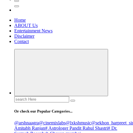
Home
ABOUT Us
Entertainment News
Disclaimer
Contact
Search
for:
Or check our Popular Categories...
@arshnaagra
@cinemixlabs
@lxkshmusic
@sekhon_harpreet_si
Amitabh Ranjan
# Astrologer Pandit Rahul Shastri
# Dr.