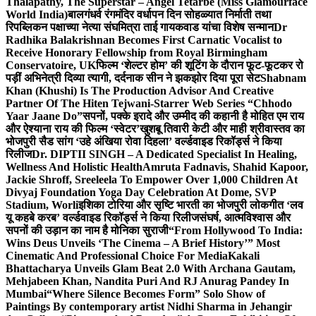
Thalapathy, The Superstar – Angel Tetarbe (Miss Glamourface
World India)
बालगंधर्व रंगमंदिर वर्धापन दिन सोहळ्यात निर्माती तथा
रिपब्लिकन पक्षाच्या नेत्या संघमित्रा ताई गायकवाड यांचा विशेष सन्मान
Dr
Radhika Balakrishnan Becomes First Carnatic Vocalist to
Receive Honorary Fellowship from Royal Birmingham
Conservatoire, UK
फिल्म ‘शेल्टर होम’ की शूटिंग के दौरान फूट-फूटकर रो
पड़ीं अभिनेत्री दिव्या त्यागी, दर्दनाक सीन ने झकझोर दिया पूरा सेट
Shabnam
Khan (Khushi) Is The Production Advisor And Creative
Partner Of The Hiten Tejwani-Starrer Web Series “Chhodo
Yaar Jaane Do”
सपनों, पक्के इरादे और उम्मीद की कहानी है मोहित एम राय
और ऐश्याना राय की फिल्म ‘स्वेटर’
खुशबू तिवारी केटी और माही श्रीवास्तव का
भोजपुरी सैड सांग ‘उहे अंखिया रोवा दिहला’ वर्ल्डवाइड रिकॉर्ड्स ने किया
रिलीज
Dr. DIPTII SINGH – A Dedicated Specialist In Healing,
Wellness And Holistic Health
Amruta Fadnavis, Shahid Kapoor,
Jackie Shroff, Sreeleela To Empower Over 1,000 Children At
Divyaj Foundation Yoga Day Celebration At Dome, SVP
Stadium, Worli
इशिका टोरिया और सृष्टि भारती का भोजपुरी लोकगीत ‘लव
यू कहबे करब’ वर्ल्डवाइड रिकॉर्ड्स ने किया रिलीज
संघर्ष, आत्मविश्वास और
सपनों की उड़ान का नाम है मोनिका सुराजी
“From Hollywood To India:
Wins Deus Unveils ‘The Cinema – A Brief History’” Most
Cinematic And Professional Choice For Media
Kakali
Bhattacharya Unveils Glam Beat 2.0 With Archana Gautam,
Mehjabeen Khan, Nandita Puri And RJ Anurag Pandey In
Mumbai
“Where Silence Becomes Form” Solo Show of
Paintings By contemporary artist Nidhi Sharma in Jehangir