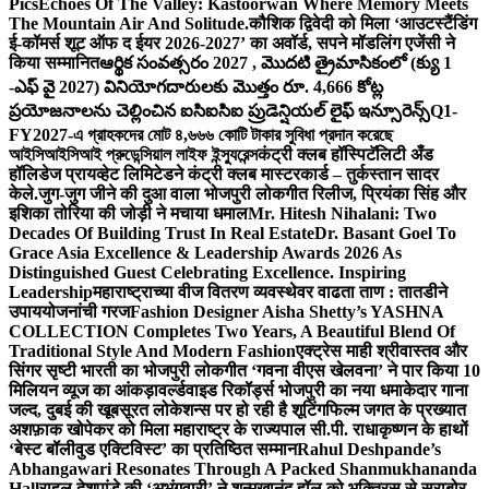
Pics
Echoes Of The Valley: Kastoorwan Where Memory Meets
The Mountain Air And Solitude.
कौशिक द्विवेदी को मिला ‘आउटस्टैंडिंग
ई-कॉमर्स शूट ऑफ द ईयर 2026-2027’ का अवॉर्ड, सपने मॉडलिंग एजेंसी ने
किया सम्मानित
ఆర్థిక సంవత్సరం 2027 , మొదటి త్రైమాసికంలో (క్యు 1
-ఎఫ్ వై 2027) వినియోగదారులకు మొత్తం రూ. 4,666 కోట్ల
ప్రయోజనాలను చెల్లించిన ఐసిఐసిఐ ప్రుడెన్షియల్ లైఫ్ ఇన్సూరెన్స్
Q1-
FY2027-এ গ্রাহকদের মোট ৪,৬৬৬ কোটি টাকার সুবিধা প্রদান করেছে
আইসিআইসিআই প্রুডেন্সিয়াল লাইফ ইন্স্যুরেন্স
कंट्री क्लब हॉस्पिटॅलिटी अँड
हॉलिडेज प्रायव्हेट लिमिटेडने कंट्री क्लब मास्टरकार्ड – तुर्कस्तान सादर
केले.
जुग-जुग जीने की दुआ वाला भोजपुरी लोकगीत रिलीज, प्रियंका सिंह और
इशिका तोरिया की जोड़ी ने मचाया धमाल
Mr. Hitesh Nihalani: Two
Decades Of Building Trust In Real Estate
Dr. Basant Goel To
Grace Asia Excellence & Leadership Awards 2026 As
Distinguished Guest Celebrating Excellence. Inspiring
Leadership
महाराष्ट्राच्या वीज वितरण व्यवस्थेवर वाढता ताण : तातडीने
उपाययोजनांची गरज
Fashion Designer Aisha Shetty’s YASHNA
COLLECTION Completes Two Years, A Beautiful Blend Of
Traditional Style And Modern Fashion
एक्ट्रेस माही श्रीवास्तव और
सिंगर सृष्टी भारती का भोजपुरी लोकगीत ‘गवना वीएस खेलवना’ ने पार किया 10
मिलियन व्यूज का आंकड़ा
वर्ल्डवाइड रिकॉर्ड्स भोजपुरी का नया धमाकेदार गाना
जल्द, दुबई की खूबसूरत लोकेशन्स पर हो रही है शूटिंग
फिल्म जगत के प्रख्यात
अशफ़ाक खोपेकर को मिला महाराष्ट्र के राज्यपाल सी.पी. राधाकृष्णन के हाथों
‘बेस्ट बॉलीवुड एक्टिविस्ट’ का प्रतिष्ठित सम्मान
Rahul Deshpande’s
Abhangawari Resonates Through A Packed Shanmukhananda
Hall
राहुल देशपांडे की ‘अभंगवारी’ ने शन्मुखानंद हॉल को भक्तिरस से सराबोर