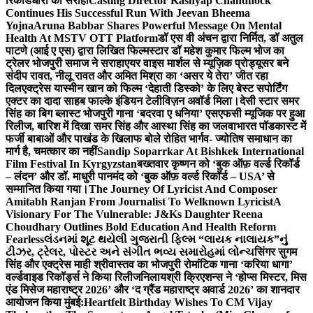
रिकॉर्डधारी को सराहा
Casting Director Kashyap Chandhock
Continues His Successful Run With Jeevan Bheema
Yojna
Aruna Babbar Shares Powerful Message On Mental
Health At MSTV OTT Platform
डॉ एस वी अंचन द्वारा निर्मित, डॉ अतुल
पाटणे (आई ए एस) द्वारा लिखित फिल्मस्टार डॉ महेश कुमार फिल्म भोज का
ट्रेलर भोजपुरी समाज ने सराहा
एयर वाइस मार्शल से म्यूज़िक प्रोड्यूसर बने
संदीप रावत, नीलू रावत और अमित मिश्रा का ‘असर ये तेरा’ जीत रहा
दिल
एक्ट्रेस यास्मीन खान को फिल्म ‘देहाती डिस्को’ के लिए बेस्ट सपोर्टिंग
एक्टर का दादा साहब फाल्के इंडियन टेलीविज़न अवॉर्ड मिला।
देसी स्टार समर
सिंह का बिग ब्लास्ट भोजपुरी गाना ‘बदरवा ए धनिया’ एसएफसी म्यूजिक पर हुआ
रिलीज, बारिश में दिखा समर सिंह और आस्था सिंह का जलवा
भारत पॉडकास्ट में
फर्जी बाबाओं और पाखंड के खिलाफ बोले रोहित भार्गव- ज्योतिष समाधान का
मार्ग है, चमत्कार का नहीं
Sandip Soparrkar At Bishkek International
Film Festival In Kyrgyzstan
बख्तवार कृष्णन को ‘बुक ऑफ़ वर्ल्ड रिकॉर्ड
– लंदन’ और डॉ. माधुरी पानमंद को ‘बुक ऑफ़ वर्ल्ड रिकॉर्ड – USA’ से
सम्मानित किया गया।
The Journey Of Lyricist And Composer
Amitabh Ranjan From Journalist To Welknown Lyricist
A
Visionary For The Vulnerable: J&Ks Daughter Reena
Choudhary Outlines Bold Education And Health Reform
Fearless
લંડનમાં શૂટ થયેલી ગુજરાતી ફિલ્મ “લાયક નાલાયક”નું
ટીઝર, ટ્રેલર, પોસ્ટર અને સંગીત ભવ્ય સમારોહમાં લોન્ચ
सिंगर सुगम
सिंह और एक्ट्रेस माही श्रीवास्तव का भोजपुरी रोमांटिक गाना ‘करिया धागा’
वर्ल्डवाइड रिकॉर्ड्स ने किया रिलीज
निलायश्री क्रिएशन्स ने ‘होप्स मिस्टर, मिस
एंड मिसेज महाराष्ट्र 2026’ और ‘द ग्रैंड महाराष्ट्र अवार्ड 2026’ का शानदार
आयोजन किया मुंबई:
Heartfelt Birthday Wishes To CM Vijay