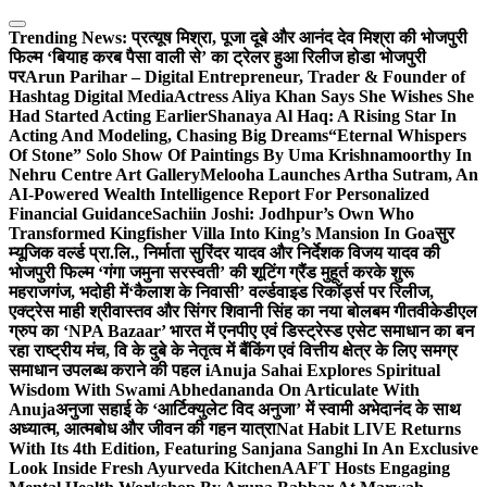
Skip
to
Trending News:
प्रत्यूष मिश्रा, पूजा दूबे और आनंद देव मिश्रा की भोजपुरी
content
फिल्म ‘बियाह करब पैसा वाली से’ का ट्रेलर हुआ रिलीज होडा भोजपुरी
पर
Arun Parihar – Digital Entrepreneur, Trader & Founder of
Hashtag Digital Media
Actress Aliya Khan Says She Wishes She
Had Started Acting Earlier
Shanaya Al Haq: A Rising Star In
Acting And Modeling, Chasing Big Dreams
“Eternal Whispers
Of Stone” Solo Show Of Paintings By Uma Krishnamoorthy In
Nehru Centre Art Gallery
Melooha Launches Artha Sutram, An
AI-Powered Wealth Intelligence Report For Personalized
Financial Guidance
Sachiin Joshi: Jodhpur’s Own Who
Transformed Kingfisher Villa Into King’s Mansion In Goa
सुर
म्यूजिक वर्ल्ड प्रा.लि., निर्माता सुरिंदर यादव और निर्देशक विजय यादव की
भोजपुरी फिल्म ‘गंगा जमुना सरस्वती’ की शूटिंग ग्रैंड मुहूर्त करके शुरू
महराजगंज, भदोही में
‘कैलाश के निवासी’ वर्ल्डवाइड रिकॉर्ड्स पर रिलीज,
एक्ट्रेस माही श्रीवास्तव और सिंगर शिवानी सिंह का नया बोलबम गीत
वीकेडीएल
ग्रुप का ‘NPA Bazaar’ भारत में एनपीए एवं डिस्ट्रेस्ड एसेट समाधान का बन
रहा राष्ट्रीय मंच, वि के दुबे के नेतृत्व में बैंकिंग एवं वित्तीय क्षेत्र के लिए समग्र
समाधान उपलब्ध कराने की पहल i
Anuja Sahai Explores Spiritual
Wisdom With Swami Abhedananda On Articulate With
Anuja
अनुजा सहाई के ‘आर्टिक्युलेट विद अनुजा’ में स्वामी अभेदानंद के साथ
अध्यात्म, आत्मबोध और जीवन की गहन यात्रा
Nat Habit LIVE Returns
With Its 4th Edition, Featuring Sanjana Sanghi In An Exclusive
Look Inside Fresh Ayurveda Kitchen
AAFT Hosts Engaging