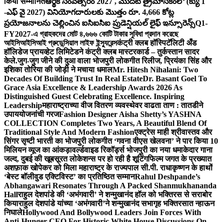
किया सम्मानित
ఆర్థిక సంవత్సరం 2027 , మొదటి త్రైమాసికంలో (క్యు 1
-ఎఫ్ వై 2027) వినియోగదారులకు మొత్తం రూ. 4,666 కోట్ల
ప్రయోజనాలను చెల్లించిన ఐసిఐసిఐ ప్రుడెన్షియల్ లైఫ్ ఇన్సూరెన్స్
Q1-
FY2027-এ গ্রাহকদের মোট ৪,৬৬৬ কোটি টাকার সুবিধা প্রদান করেছে
আইসিআইসিআই প্রুডেন্সিয়াল লাইফ ইন্স্যুরেন্স
कंट्री क्लब हॉस्पिटॅलिटी अँड
हॉलिडेज प्रायव्हेट लिमिटेडने कंट्री क्लब मास्टरकार्ड – तुर्कस्तान सादर
केले.
जुग-जुग जीने की दुआ वाला भोजपुरी लोकगीत रिलीज, प्रियंका सिंह और
इशिका तोरिया की जोड़ी ने मचाया धमाल
Mr. Hitesh Nihalani: Two
Decades Of Building Trust In Real Estate
Dr. Basant Goel To
Grace Asia Excellence & Leadership Awards 2026 As
Distinguished Guest Celebrating Excellence. Inspiring
Leadership
महाराष्ट्राच्या वीज वितरण व्यवस्थेवर वाढता ताण : तातडीने
उपाययोजनांची गरज
Fashion Designer Aisha Shetty’s YASHNA
COLLECTION Completes Two Years, A Beautiful Blend Of
Traditional Style And Modern Fashion
एक्ट्रेस माही श्रीवास्तव और
सिंगर सृष्टी भारती का भोजपुरी लोकगीत ‘गवना वीएस खेलवना’ ने पार किया 10
मिलियन व्यूज का आंकड़ा
वर्ल्डवाइड रिकॉर्ड्स भोजपुरी का नया धमाकेदार गाना
जल्द, दुबई की खूबसूरत लोकेशन्स पर हो रही है शूटिंग
फिल्म जगत के प्रख्यात
अशफ़ाक खोपेकर को मिला महाराष्ट्र के राज्यपाल सी.पी. राधाकृष्णन के हाथों
‘बेस्ट बॉलीवुड एक्टिविस्ट’ का प्रतिष्ठित सम्मान
Rahul Deshpande’s
Abhangawari Resonates Through A Packed Shanmukhananda
Hall
राहुल देशपांडे की ‘अभंगवारी’ ने शन्मुखानंद हॉल को भक्तिरस से सराबोर
किया
राहुल देशपांडे यांच्या ‘अभंगवारी’ने शन्मुखानंद सभागृह भक्तिरसात न्हाऊन
निघाले
Hollywood And Bollywood Leaders Join Forces With
Anti-Hunger CEO For Historic White House Discussions On