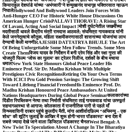
किया
राहुल देशपांडे यांच्या ‘अभंगवारी’ने शन्मुखानंद सभागृह भक्तिरसात न्हाऊन
निघाले
Hollywood And Bollywood Leaders Join Forces With
Anti-Hunger CEO For Historic White House Discussions On
American Hunger Crisis
PALLAVI THORAVE: A Rising Star
Of Lavani, Acting And Social Impact !
मोशी दुर्घटनेतील जखमींच्या
मदतीसाठी धावले केंद्रीय मंत्री रामदास आठवले; संघमित्रा गायकवाड यांनी
केले जननेतृत्वाचे कौतुक, महिला सक्षमीकरणासाठी शासनाच्या योजनांचा लाभ
देण्याची केली मागणी
RAJESHH DATTATRYA BHUJLE The Art
Of Being Unforgettable Some Men Follow Trends. Some Men
Create Them
विजय यादव के निर्देशन में बनी प्रेम सिंह और रक्षा गुप्ता की
भोजपुरी फिल्म ‘जोरू का गुलाम’ का ट्रेलर रिलीज, दर्शकों के बीच मचाया
धमाल
New York State Honours Global Peace Leader His
Eminence Prof. Sir Dr. Madhu Krishan With Multiple
Prestigious Civic Recognitions
Retiring On Your Own Terms
With ICICI Pru Gold Pension Savings: The Growing Shift
Toward Lifelong Financial Freedom
His Eminence Prof. Dr.
Madhu Krishan Honoured Peace Ambassadors At United
Nations Headquarters During Global Peace Seminar
कलाकारांच्या
दिंडीत रिपब्लिकन नेत्या तथा निर्माती संघमित्रा ताई गायकवाड यांचा उत्स्फूर्त
सहभाग
आस्था से आगाज: कोलकाता में राजनीतिक पारी से पहले माँ
विन्ध्यवासिनी दरबार पहुंचे कुलदीप मैती, मांगा आशीर्वाद
फ़िल्म “अभिमन्यु – एक
शोध” की शूटिंग जुलाई के आखिर में शुरू होगी
‘भारत पॉडकास्ट’ बना देश में
सबसे ज्यादा देखे जाने वाला डिजिटल पॉडकास्ट चैनल
West Bengal: A
New Twist To Speculation About A Change In The Bharatiya