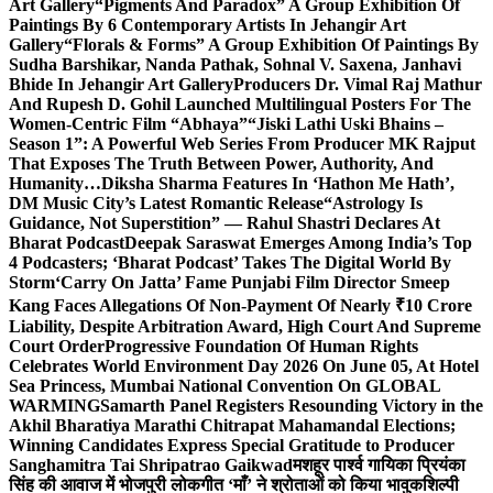
Art Gallery
“Pigments And Paradox” A Group Exhibition Of
Paintings By 6 Contemporary Artists In Jehangir Art
Gallery
“Florals & Forms” A Group Exhibition Of Paintings By
Sudha Barshikar, Nanda Pathak, Sohnal V. Saxena, Janhavi
Bhide In Jehangir Art Gallery
Producers Dr. Vimal Raj Mathur
And Rupesh D. Gohil Launched Multilingual Posters For The
Women-Centric Film “Abhaya”
“Jiski Lathi Uski Bhains –
Season 1”: A Powerful Web Series From Producer MK Rajput
That Exposes The Truth Between Power, Authority, And
Humanity…
Diksha Sharma Features In ‘Hathon Me Hath’,
DM Music City’s Latest Romantic Release
“Astrology Is
Guidance, Not Superstition” — Rahul Shastri Declares At
Bharat Podcast
Deepak Saraswat Emerges Among India’s Top
4 Podcasters; ‘Bharat Podcast’ Takes The Digital World By
Storm
‘Carry On Jatta’ Fame Punjabi Film Director Smeep
Kang Faces Allegations Of Non-Payment Of Nearly ₹10 Crore
Liability, Despite Arbitration Award, High Court And Supreme
Court Order
Progressive Foundation Of Human Rights
Celebrates World Environment Day 2026 On June 05, At Hotel
Sea Princess, Mumbai National Convention On GLOBAL
WARMING
Samarth Panel Registers Resounding Victory in the
Akhil Bharatiya Marathi Chitrapat Mahamandal Elections;
Winning Candidates Express Special Gratitude to Producer
Sanghamitra Tai Shripatrao Gaikwad
मशहूर पार्श्व गायिका प्रियंका
सिंह की आवाज में भोजपुरी लोकगीत ‘माँ’ ने श्रोताओं को किया भावुक
शिल्पी