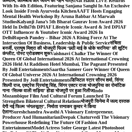
अध्यात्म, आत्मबोध और जीवन की गहन यात्रा
Nat Habit LIVE Returns
With Its 4th Edition, Featuring Sanjana Sanghi In An Exclusive
Look Inside Fresh Ayurveda Kitchen
AAFT Hosts Engaging
Mental Health Workshop By Aruna Babbar At Marwah
Studios
Kalyanji Jana’s 5th Bharat Gaurav Icon Award 2026
Held In Delhi
7th DPIAF Lifestyle Iconic Award & 3rd DPIAF
OTT Influencer & Youtuber Iconic Award 2026 In
Delhi
Rupesh Pandey – Bihar 2026 A Rising Force At The
Intersection Of Business, Leadership & Public Service
संचिता
बनर्जी, प्रत्युष मिश्रा की भोजपुरी फिल्म ‘छठी माई के धोके चरनिया’ की शूटिंग
कंप्लीट, पोस्ट प्रोडक्शन शुरू
Vaishnavi Chalke The Winner Of
Queen Of Global International 2026 At International Crowning
2026 Held At Raddison Hotel Mumbai, The Pageant Presented
By Joill Entertainments
Saartha Sameer Gore Winner Of Queen
Of Global Universe 2026 At International Crowning 2026
Presented By Joill Entertainments
डिजिटल स्टार सौरभ शर्मा, सिंगर
शिल्पी राज, एक्ट्रेस प्रियांशु सिंह, सिंगर एक्टर राजा भोजपुरिया का रोमांटिक
गाना ‘सिल्क वाली सड़िया’ होडा भोजपुरी पर हुआ रिलीज
Indo
Mozambique Film And Cultural Forum Launched To
Strengthen Bilateral Cultural Relations
भोजपुरी सिनेमा में जल्द दस्तक
देगी नई फिल्म ‘मंगलसूत्र’, निर्माता रत्नाकर कुमार ने किया
ऐलान
Sureshchandra Awasthi A Visionary Entrepreneur,
Producer And Humanitarian
Deepak Chaturvedi The Visionary
Powerhouse Redefining The Future Of Fashion And
Entertainment
Model Actress Sofee George Latest Photoshoot