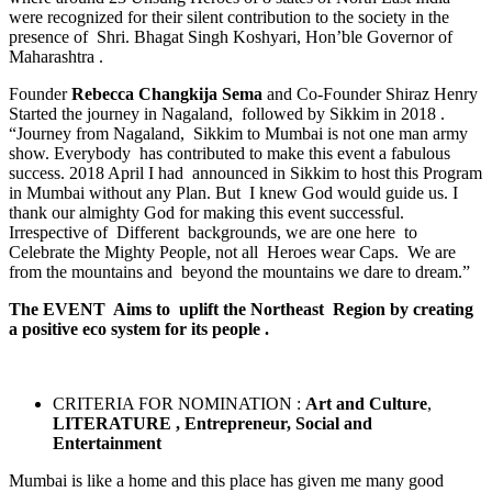
were recognized for their silent contribution to the society in the
presence of Shri. Bhagat Singh Koshyari, Hon’ble Governor of
Maharashtra .
Founder
Rebecca Changkija Sema
and Co-Founder Shiraz Henry
Started the journey in Nagaland, followed by Sikkim in 2018 .
“Journey from Nagaland, Sikkim to Mumbai is not one man army
show. Everybody has contributed to make this event a fabulous
success. 2018 April I had announced in Sikkim to host this Program
in Mumbai without any Plan. But I knew God would guide us. I
thank our almighty God for making this event successful.
Irrespective of Different backgrounds, we are one here to
Celebrate the Mighty People, not all Heroes wear Caps. We are
from the mountains and beyond the mountains we dare to dream.”
The EVENT Aims to uplift the Northeast Region by creating
a positive eco system for its people .
CRITERIA FOR NOMINATION :
Art and Culture
,
LITERATURE ,
Entrepreneur, Social and
Entertainment
Mumbai is like a home and this place has given me many good