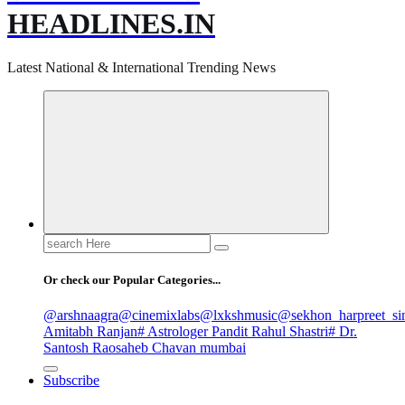
HEADLINES.IN
Latest National & International Trending News
Search
for:
Or check our Popular Categories...
@arshnaagra
@cinemixlabs
@lxkshmusic
@sekhon_harpreet_si
Amitabh Ranjan
# Astrologer Pandit Rahul Shastri
# Dr.
Santosh Raosaheb Chavan mumbai
Subscribe