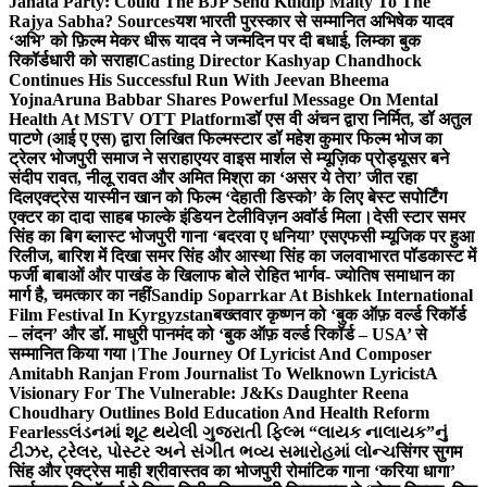
Janata Party: Could The BJP Send Kuldip Maity To The
Rajya Sabha? Sources
यश भारती पुरस्कार से सम्मानित अभिषेक यादव
‘अभि’ को फ़िल्म मेकर धीरू यादव ने जन्मदिन पर दी बधाई, लिम्का बुक
रिकॉर्डधारी को सराहा
Casting Director Kashyap Chandhock
Continues His Successful Run With Jeevan Bheema
Yojna
Aruna Babbar Shares Powerful Message On Mental
Health At MSTV OTT Platform
डॉ एस वी अंचन द्वारा निर्मित, डॉ अतुल
पाटणे (आई ए एस) द्वारा लिखित फिल्मस्टार डॉ महेश कुमार फिल्म भोज का
ट्रेलर भोजपुरी समाज ने सराहा
एयर वाइस मार्शल से म्यूज़िक प्रोड्यूसर बने
संदीप रावत, नीलू रावत और अमित मिश्रा का ‘असर ये तेरा’ जीत रहा
दिल
एक्ट्रेस यास्मीन खान को फिल्म ‘देहाती डिस्को’ के लिए बेस्ट सपोर्टिंग
एक्टर का दादा साहब फाल्के इंडियन टेलीविज़न अवॉर्ड मिला।
देसी स्टार समर
सिंह का बिग ब्लास्ट भोजपुरी गाना ‘बदरवा ए धनिया’ एसएफसी म्यूजिक पर हुआ
रिलीज, बारिश में दिखा समर सिंह और आस्था सिंह का जलवा
भारत पॉडकास्ट में
फर्जी बाबाओं और पाखंड के खिलाफ बोले रोहित भार्गव- ज्योतिष समाधान का
मार्ग है, चमत्कार का नहीं
Sandip Soparrkar At Bishkek International
Film Festival In Kyrgyzstan
बख्तवार कृष्णन को ‘बुक ऑफ़ वर्ल्ड रिकॉर्ड
– लंदन’ और डॉ. माधुरी पानमंद को ‘बुक ऑफ़ वर्ल्ड रिकॉर्ड – USA’ से
सम्मानित किया गया।
The Journey Of Lyricist And Composer
Amitabh Ranjan From Journalist To Welknown Lyricist
A
Visionary For The Vulnerable: J&Ks Daughter Reena
Choudhary Outlines Bold Education And Health Reform
Fearless
લંડનમાં શૂટ થયેલી ગુજરાતી ફિલ્મ “લાયક નાલાયક”નું
ટીઝર, ટ્રેલર, પોસ્ટર અને સંગીત ભવ્ય સમારોહમાં લોન્ચ
सिंगर सुगम
सिंह और एक्ट्रेस माही श्रीवास्तव का भोजपुरी रोमांटिक गाना ‘करिया धागा’