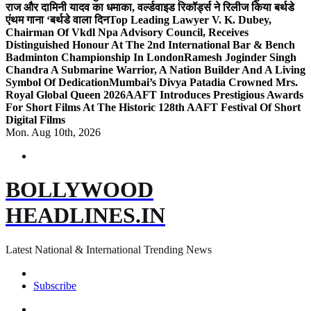
राज और दामिनी यादव का धमाका, वर्ल्डवाइड रिकॉर्ड्स ने रिलीज किया बर्थडे
एंथम गाना ‘बर्थडे वाला दिन
Top Leading Lawyer V. K. Dubey,
Chairman Of Vkdl Npa Advisory Council, Receives
Distinguished Honour At The 2nd International Bar & Bench
Badminton Championship In London
Ramesh Joginder Singh
Chandra A Submarine Warrior, A Nation Builder And A Living
Symbol Of Dedication
Mumbai’s Divya Patadia Crowned Mrs.
Royal Global Queen 2026
AAFT Introduces Prestigious Awards
For Short Films At The Historic 128th AAFT Festival Of Short
Digital Films
Mon. Aug 10th, 2026
BOLLYWOOD
HEADLINES.IN
Latest National & International Trending News
Subscribe