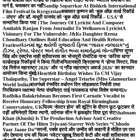
फर्जी बाबाओं और पाखंड के खिलाफ बोले रोहित भार्गव- ज्योतिष समाधान का
मार्ग है, चमत्कार का नहीं
Sandip Soparrkar At Bishkek International
Film Festival In Kyrgyzstan
बख्तवार कृष्णन को ‘बुक ऑफ़ वर्ल्ड रिकॉर्ड
– लंदन’ और डॉ. माधुरी पानमंद को ‘बुक ऑफ़ वर्ल्ड रिकॉर्ड – USA’ से
सम्मानित किया गया।
The Journey Of Lyricist And Composer
Amitabh Ranjan From Journalist To Welknown Lyricist
A
Visionary For The Vulnerable: J&Ks Daughter Reena
Choudhary Outlines Bold Education And Health Reform
Fearless
લંડનમાં શૂટ થયેલી ગુજરાતી ફિલ્મ “લાયક નાલાયક”નું
ટીઝર, ટ્રેલર, પોસ્ટર અને સંગીત ભવ્ય સમારોહમાં લોન્ચ
सिंगर सुगम
सिंह और एक्ट्रेस माही श्रीवास्तव का भोजपुरी रोमांटिक गाना ‘करिया धागा’
वर्ल्डवाइड रिकॉर्ड्स ने किया रिलीज
निलायश्री क्रिएशन्स ने ‘होप्स मिस्टर, मिस
एंड मिसेज महाराष्ट्र 2026’ और ‘द ग्रैंड महाराष्ट्र अवार्ड 2026’ का शानदार
आयोजन किया मुंबई:
Heartfelt Birthday Wishes To CM Vijay
Thalapathy, The Superstar – Angel Tetarbe (Miss Glamourface
World India)
बालगंधर्व रंगमंदिर वर्धापन दिन सोहळ्यात निर्माती तथा
रिपब्लिकन पक्षाच्या नेत्या संघमित्रा ताई गायकवाड यांचा विशेष सन्मान
Dr
Radhika Balakrishnan Becomes First Carnatic Vocalist to
Receive Honorary Fellowship from Royal Birmingham
Conservatoire, UK
फिल्म ‘शेल्टर होम’ की शूटिंग के दौरान फूट-फूटकर रो
पड़ीं अभिनेत्री दिव्या त्यागी, दर्दनाक सीन ने झकझोर दिया पूरा सेट
Shabnam
Khan (Khushi) Is The Production Advisor And Creative
Partner Of The Hiten Tejwani-Starrer Web Series “Chhodo
Yaar Jaane Do”
सपनों, पक्के इरादे और उम्मीद की कहानी है मोहित एम राय
और ऐश्याना राय की फिल्म ‘स्वेटर’
खुशबू तिवारी केटी और माही श्रीवास्तव का