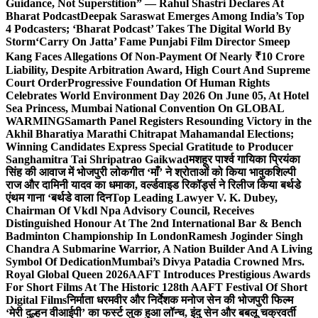
Guidance, Not Superstition” — Rahul Shastri Declares At
Bharat Podcast
Deepak Saraswat Emerges Among India’s Top
4 Podcasters; ‘Bharat Podcast’ Takes The Digital World By
Storm
‘Carry On Jatta’ Fame Punjabi Film Director Smeep
Kang Faces Allegations Of Non-Payment Of Nearly ₹10 Crore
Liability, Despite Arbitration Award, High Court And Supreme
Court Order
Progressive Foundation Of Human Rights
Celebrates World Environment Day 2026 On June 05, At Hotel
Sea Princess, Mumbai National Convention On GLOBAL
WARMING
Samarth Panel Registers Resounding Victory in the
Akhil Bharatiya Marathi Chitrapat Mahamandal Elections;
Winning Candidates Express Special Gratitude to Producer
Sanghamitra Tai Shripatrao Gaikwad
मशहूर पार्श्व गायिका प्रियंका
सिंह की आवाज में भोजपुरी लोकगीत ‘माँ’ ने श्रोताओं को किया भावुक
शिल्पी
राज और दामिनी यादव का धमाका, वर्ल्डवाइड रिकॉर्ड्स ने रिलीज किया बर्थडे
एंथम गाना ‘बर्थडे वाला दिन
Top Leading Lawyer V. K. Dubey,
Chairman Of Vkdl Npa Advisory Council, Receives
Distinguished Honour At The 2nd International Bar & Bench
Badminton Championship In London
Ramesh Joginder Singh
Chandra A Submarine Warrior, A Nation Builder And A Living
Symbol Of Dedication
Mumbai’s Divya Patadia Crowned Mrs.
Royal Global Queen 2026
AAFT Introduces Prestigious Awards
For Short Films At The Historic 128th AAFT Festival Of Short
Digital Films
निर्माता धरमवीर और निर्देशक मनोज सेन की भोजपुरी फिल्म
‘मेरी दुल्हन वीआईपी’ का फर्स्ट लुक हुआ लॉन्च, इंदु सेन और बबलू चक्रवर्ती