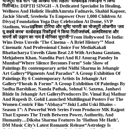
भोजपुरी सैड सांग ‘उहे अंखिया रोवा दिहला’ वर्ल्डवाइड रिकॉर्ड्स ने किया
रिलीज
Dr. DIPTII SINGH – A Dedicated Specialist In Healing,
Wellness And Holistic Health
Amruta Fadnavis, Shahid Kapoor,
Jackie Shroff, Sreeleela To Empower Over 1,000 Children At
Divyaj Foundation Yoga Day Celebration At Dome, SVP
Stadium, Worli
इशिका टोरिया और सृष्टि भारती का भोजपुरी लोकगीत ‘लव
यू कहबे करब’ वर्ल्डवाइड रिकॉर्ड्स ने किया रिलीज
संघर्ष, आत्मविश्वास और
सपनों की उड़ान का नाम है मोनिका सुराजी
“From Hollywood To India:
Wins Deus Unveils ‘The Cinema – A Brief History’” Most
Cinematic And Professional Choice For Media
Kakali
Bhattacharya Unveils Glam Beat 2.0 With Archana Gautam,
Mehjabeen Khan, Nandita Puri And RJ Anurag Pandey In
Mumbai
“Where Silence Becomes Form” Solo Show of
Paintings By contemporary artist Nidhi Sharma in Jehangir
Art Gallery
“Pigments And Paradox” A Group Exhibition Of
Paintings By 6 Contemporary Artists In Jehangir Art
Gallery
“Florals & Forms” A Group Exhibition Of Paintings By
Sudha Barshikar, Nanda Pathak, Sohnal V. Saxena, Janhavi
Bhide In Jehangir Art Gallery
Producers Dr. Vimal Raj Mathur
And Rupesh D. Gohil Launched Multilingual Posters For The
Women-Centric Film “Abhaya”
“Jiski Lathi Uski Bhains –
Season 1”: A Powerful Web Series From Producer MK Rajput
That Exposes The Truth Between Power, Authority, And
Humanity…
Diksha Sharma Features In ‘Hathon Me Hath’,
DM Music City’s Latest Romantic Release
“Astrology Is