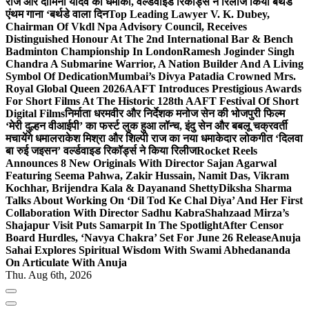
राज और दामिनी यादव का धमाका, वर्ल्डवाइड रिकॉर्ड्स ने रिलीज किया बर्थडे
एंथम गाना ‘बर्थडे वाला दिन
Top Leading Lawyer V. K. Dubey,
Chairman Of Vkdl Npa Advisory Council, Receives
Distinguished Honour At The 2nd International Bar & Bench
Badminton Championship In London
Ramesh Joginder Singh
Chandra A Submarine Warrior, A Nation Builder And A Living
Symbol Of Dedication
Mumbai’s Divya Patadia Crowned Mrs.
Royal Global Queen 2026
AAFT Introduces Prestigious Awards
For Short Films At The Historic 128th AAFT Festival Of Short
Digital Films
निर्माता धरमवीर और निर्देशक मनोज सेन की भोजपुरी फिल्म
‘मेरी दुल्हन वीआईपी’ का फर्स्ट लुक हुआ लॉन्च, इंदु सेन और बबलू चक्रवर्ती
मचायेंगे धमाल
राकेश मिश्रा और शिल्पी राज का नया धमाकेदार लोकगीत ‘दिलवा
बा रुई जइसन’ वर्ल्डवाइड रिकॉर्ड्स ने किया रिलीज
Rocket Reels
Announces 8 New Originals With Director Sajan Agarwal
Featuring Seema Pahwa, Zakir Hussain, Namit Das, Vikram
Kochhar, Brijendra Kala & Dayanand Shetty
Diksha Sharma
Talks About Working On ‘Dil Tod Ke Chal Diya’ And Her First
Collaboration With Director Sadhu Kabra
Shahzaad Mirza’s
Shajapur Visit Puts Samarpit In The Spotlight
After Censor
Board Hurdles, ‘Navya Chakra’ Set For June 26 Release
Anuja
Sahai Explores Spiritual Wisdom With Swami Abhedananda
On Articulate With Anuja
Thu. Aug 6th, 2026