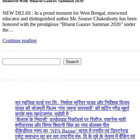
Honored With ‘Bharat Gaurav Samman 2026’
NEW DELHI : In a proud moment for West Bengal, renowned
educator and distinguished author Mr. Sourav Chakraborty has been
honored with the prestigious “Bharat Gaurav Samman 2026” under
the…
Continue reading
Search
Search
Recent Posts
सुर म्यूजिक वर्ल्ड प्रा.लि., निर्माता सुरिंदर यादव और निर्देशक विजय
यादव की भोजपुरी फिल्म ‘गंगा जमुना सरस्वती’ की शूटिंग ग्रैंड मुहूर्त
करके शुरू महराजगंज, भदोही में
‘कैलाश के निवासी’ वर्ल्डवाइड रिकॉर्ड्स पर रिलीज, एक्ट्रेस माही
श्रीवास्तव और सिंगर शिवानी सिंह का नया बोलबम गीत
वीकेडीएल ग्रुप का ‘NPA Bazaar’ भारत में एनपीए एवं डिस्ट्रेस्ड
एसेट समाधान का बन रहा राष्ट्रीय मंच, वि के दुबे के नेतृत्व में बैंकिंग एवं