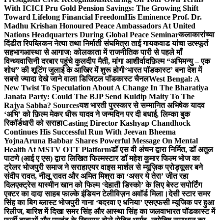
With ICICI Pru Gold Pension Savings: The Growing Shift
Toward Lifelong Financial Freedom
His Eminence Prof. Dr.
Madhu Krishan Honoured Peace Ambassadors At United
Nations Headquarters During Global Peace Seminar
कलाकारांच्या
दिंडीत रिपब्लिकन नेत्या तथा निर्माती संघमित्रा ताई गायकवाड यांचा उत्स्फूर्त
सहभाग
आस्था से आगाज: कोलकाता में राजनीतिक पारी से पहले माँ
विन्ध्यवासिनी दरबार पहुंचे कुलदीप मैती, मांगा आशीर्वाद
फ़िल्म “अभिमन्यु – एक
शोध” की शूटिंग जुलाई के आखिर में शुरू होगी
‘भारत पॉडकास्ट’ बना देश में
सबसे ज्यादा देखे जाने वाला डिजिटल पॉडकास्ट चैनल
West Bengal: A
New Twist To Speculation About A Change In The Bharatiya
Janata Party: Could The BJP Send Kuldip Maity To The
Rajya Sabha? Sources
यश भारती पुरस्कार से सम्मानित अभिषेक यादव
‘अभि’ को फ़िल्म मेकर धीरू यादव ने जन्मदिन पर दी बधाई, लिम्का बुक
रिकॉर्डधारी को सराहा
Casting Director Kashyap Chandhock
Continues His Successful Run With Jeevan Bheema
Yojna
Aruna Babbar Shares Powerful Message On Mental
Health At MSTV OTT Platform
डॉ एस वी अंचन द्वारा निर्मित, डॉ अतुल
पाटणे (आई ए एस) द्वारा लिखित फिल्मस्टार डॉ महेश कुमार फिल्म भोज का
ट्रेलर भोजपुरी समाज ने सराहा
एयर वाइस मार्शल से म्यूज़िक प्रोड्यूसर बने
संदीप रावत, नीलू रावत और अमित मिश्रा का ‘असर ये तेरा’ जीत रहा
दिल
एक्ट्रेस यास्मीन खान को फिल्म ‘देहाती डिस्को’ के लिए बेस्ट सपोर्टिंग
एक्टर का दादा साहब फाल्के इंडियन टेलीविज़न अवॉर्ड मिला।
देसी स्टार समर
सिंह का बिग ब्लास्ट भोजपुरी गाना ‘बदरवा ए धनिया’ एसएफसी म्यूजिक पर हुआ
रिलीज, बारिश में दिखा समर सिंह और आस्था सिंह का जलवा
भारत पॉडकास्ट में