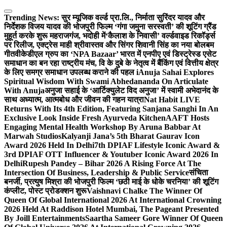
Skip
to
Trending News:
सुर म्यूजिक वर्ल्ड प्रा.लि., निर्माता सुरिंदर यादव और
content
निर्देशक विजय यादव की भोजपुरी फिल्म ‘गंगा जमुना सरस्वती’ की शूटिंग ग्रैंड
मुहूर्त करके शुरू महराजगंज, भदोही में
‘कैलाश के निवासी’ वर्ल्डवाइड रिकॉर्ड्स
पर रिलीज, एक्ट्रेस माही श्रीवास्तव और सिंगर शिवानी सिंह का नया बोलबम
गीत
वीकेडीएल ग्रुप का ‘NPA Bazaar’ भारत में एनपीए एवं डिस्ट्रेस्ड एसेट
समाधान का बन रहा राष्ट्रीय मंच, वि के दुबे के नेतृत्व में बैंकिंग एवं वित्तीय क्षेत्र
के लिए समग्र समाधान उपलब्ध कराने की पहल i
Anuja Sahai Explores
Spiritual Wisdom With Swami Abhedananda On Articulate
With Anuja
अनुजा सहाई के ‘आर्टिक्युलेट विद अनुजा’ में स्वामी अभेदानंद के
साथ अध्यात्म, आत्मबोध और जीवन की गहन यात्रा
Nat Habit LIVE
Returns With Its 4th Edition, Featuring Sanjana Sanghi In An
Exclusive Look Inside Fresh Ayurveda Kitchen
AAFT Hosts
Engaging Mental Health Workshop By Aruna Babbar At
Marwah Studios
Kalyanji Jana’s 5th Bharat Gaurav Icon
Award 2026 Held In Delhi
7th DPIAF Lifestyle Iconic Award &
3rd DPIAF OTT Influencer & Youtuber Iconic Award 2026 In
Delhi
Rupesh Pandey – Bihar 2026 A Rising Force At The
Intersection Of Business, Leadership & Public Service
संचिता
बनर्जी, प्रत्युष मिश्रा की भोजपुरी फिल्म ‘छठी माई के धोके चरनिया’ की शूटिंग
कंप्लीट, पोस्ट प्रोडक्शन शुरू
Vaishnavi Chalke The Winner Of
Queen Of Global International 2026 At International Crowning
2026 Held At Raddison Hotel Mumbai, The Pageant Presented
By Joill Entertainments
Saartha Sameer Gore Winner Of Queen