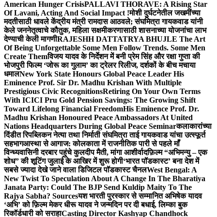
American Hunger Crisis
PALLAVI THORAVE: A Rising Star
Of Lavani, Acting And Social Impact !
मोशी दुर्घटनेतील जखमींच्या
मदतीसाठी धावले केंद्रीय मंत्री रामदास आठवले; संघमित्रा गायकवाड यांनी
केले जननेतृत्वाचे कौतुक, महिला सक्षमीकरणासाठी शासनाच्या योजनांचा लाभ
देण्याची केली मागणी
RAJESHH DATTATRYA BHUJLE The Art
Of Being Unforgettable Some Men Follow Trends. Some Men
Create Them
विजय यादव के निर्देशन में बनी प्रेम सिंह और रक्षा गुप्ता की
भोजपुरी फिल्म ‘जोरू का गुलाम’ का ट्रेलर रिलीज, दर्शकों के बीच मचाया
धमाल
New York State Honours Global Peace Leader His
Eminence Prof. Sir Dr. Madhu Krishan With Multiple
Prestigious Civic Recognitions
Retiring On Your Own Terms
With ICICI Pru Gold Pension Savings: The Growing Shift
Toward Lifelong Financial Freedom
His Eminence Prof. Dr.
Madhu Krishan Honoured Peace Ambassadors At United
Nations Headquarters During Global Peace Seminar
कलाकारांच्या
दिंडीत रिपब्लिकन नेत्या तथा निर्माती संघमित्रा ताई गायकवाड यांचा उत्स्फूर्त
सहभाग
आस्था से आगाज: कोलकाता में राजनीतिक पारी से पहले माँ
विन्ध्यवासिनी दरबार पहुंचे कुलदीप मैती, मांगा आशीर्वाद
फ़िल्म “अभिमन्यु – एक
शोध” की शूटिंग जुलाई के आखिर में शुरू होगी
‘भारत पॉडकास्ट’ बना देश में
सबसे ज्यादा देखे जाने वाला डिजिटल पॉडकास्ट चैनल
West Bengal: A
New Twist To Speculation About A Change In The Bharatiya
Janata Party: Could The BJP Send Kuldip Maity To The
Rajya Sabha? Sources
यश भारती पुरस्कार से सम्मानित अभिषेक यादव
‘अभि’ को फ़िल्म मेकर धीरू यादव ने जन्मदिन पर दी बधाई, लिम्का बुक
रिकॉर्डधारी को सराहा
Casting Director Kashyap Chandhock