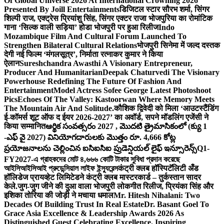
Of Global Universe 2026 At International Crowning 2026
Presented By Joill Entertainments
डिजिटल स्टार सौरभ शर्मा, सिंगर
शिल्पी राज, एक्ट्रेस प्रियांशु सिंह, सिंगर एक्टर राजा भोजपुरिया का रोमांटिक
गाना ‘सिल्क वाली सड़िया’ होडा भोजपुरी पर हुआ रिलीज
Indo
Mozambique Film And Cultural Forum Launched To
Strengthen Bilateral Cultural Relations
भोजपुरी सिनेमा में जल्द दस्तक
देगी नई फिल्म ‘मंगलसूत्र’, निर्माता रत्नाकर कुमार ने किया
ऐलान
Sureshchandra Awasthi A Visionary Entrepreneur,
Producer And Humanitarian
Deepak Chaturvedi The Visionary
Powerhouse Redefining The Future Of Fashion And
Entertainment
Model Actress Sofee George Latest Photoshoot
Pics
Echoes Of The Valley: Kastoorwan Where Memory Meets
The Mountain Air And Solitude.
कौशिक द्विवेदी को मिला ‘आउटस्टैंडिंग
ई-कॉमर्स शूट ऑफ द ईयर 2026-2027’ का अवॉर्ड, सपने मॉडलिंग एजेंसी ने
किया सम्मानित
ఆర్థిక సంవత్సరం 2027 , మొదటి త్రైమాసికంలో (క్యు 1
-ఎఫ్ వై 2027) వినియోగదారులకు మొత్తం రూ. 4,666 కోట్ల
ప్రయోజనాలను చెల్లించిన ఐసిఐసిఐ ప్రుడెన్షియల్ లైఫ్ ఇన్సూరెన్స్
Q1-
FY2027-এ গ্রাহকদের মোট ৪,৬৬৬ কোটি টাকার সুবিধা প্রদান করেছে
আইসিআইসিআই প্রুডেন্সিয়াল লাইফ ইন্স্যুরেন্স
कंट्री क्लब हॉस्पिटॅलिटी अँड
हॉलिडेज प्रायव्हेट लिमिटेडने कंट्री क्लब मास्टरकार्ड – तुर्कस्तान सादर
केले.
जुग-जुग जीने की दुआ वाला भोजपुरी लोकगीत रिलीज, प्रियंका सिंह और
इशिका तोरिया की जोड़ी ने मचाया धमाल
Mr. Hitesh Nihalani: Two
Decades Of Building Trust In Real Estate
Dr. Basant Goel To
Grace Asia Excellence & Leadership Awards 2026 As
Distinguished Guest Celebrating Excellence. Inspiring