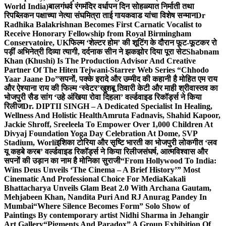
World India)
बालगंधर्व रंगमंदिर वर्धापन दिन सोहळ्यात निर्माती तथा
रिपब्लिकन पक्षाच्या नेत्या संघमित्रा ताई गायकवाड यांचा विशेष सन्मान
Dr
Radhika Balakrishnan Becomes First Carnatic Vocalist to
Receive Honorary Fellowship from Royal Birmingham
Conservatoire, UK
फिल्म ‘शेल्टर होम’ की शूटिंग के दौरान फूट-फूटकर रो
पड़ीं अभिनेत्री दिव्या त्यागी, दर्दनाक सीन ने झकझोर दिया पूरा सेट
Shabnam
Khan (Khushi) Is The Production Advisor And Creative
Partner Of The Hiten Tejwani-Starrer Web Series “Chhodo
Yaar Jaane Do”
सपनों, पक्के इरादे और उम्मीद की कहानी है मोहित एम राय
और ऐश्याना राय की फिल्म ‘स्वेटर’
खुशबू तिवारी केटी और माही श्रीवास्तव का
भोजपुरी सैड सांग ‘उहे अंखिया रोवा दिहला’ वर्ल्डवाइड रिकॉर्ड्स ने किया
रिलीज
Dr. DIPTII SINGH – A Dedicated Specialist In Healing,
Wellness And Holistic Health
Amruta Fadnavis, Shahid Kapoor,
Jackie Shroff, Sreeleela To Empower Over 1,000 Children At
Divyaj Foundation Yoga Day Celebration At Dome, SVP
Stadium, Worli
इशिका टोरिया और सृष्टि भारती का भोजपुरी लोकगीत ‘लव
यू कहबे करब’ वर्ल्डवाइड रिकॉर्ड्स ने किया रिलीज
संघर्ष, आत्मविश्वास और
सपनों की उड़ान का नाम है मोनिका सुराजी
“From Hollywood To India:
Wins Deus Unveils ‘The Cinema – A Brief History’” Most
Cinematic And Professional Choice For Media
Kakali
Bhattacharya Unveils Glam Beat 2.0 With Archana Gautam,
Mehjabeen Khan, Nandita Puri And RJ Anurag Pandey In
Mumbai
“Where Silence Becomes Form” Solo Show of
Paintings By contemporary artist Nidhi Sharma in Jehangir
Art Gallery
“Pigments And Paradox” A Group Exhibition Of