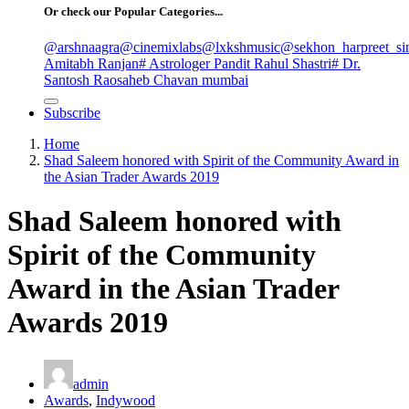
Or check our Popular Categories...
@arshnaagra
@cinemixlabs
@lxkshmusic
@sekhon_harpreet_si
Amitabh Ranjan
# Astrologer Pandit Rahul Shastri
# Dr.
Santosh Raosaheb Chavan mumbai
Subscribe
Home
Shad Saleem honored with Spirit of the Community Award in
the Asian Trader Awards 2019
Shad Saleem honored with
Spirit of the Community
Award in the Asian Trader
Awards 2019
admin
Awards
,
Indywood