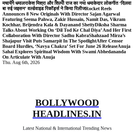
मचायेंगे धमाल
राकेश मिश्रा और शिल्पी राज का नया धमाकेदार लोकगीत ‘दिलवा
बा रुई जइसन’ वर्ल्डवाइड रिकॉर्ड्स ने किया रिलीज
Rocket Reels
Announces 8 New Originals With Director Sajan Agarwal
Featuring Seema Pahwa, Zakir Hussain, Namit Das, Vikram
Kochhar, Brijendra Kala & Dayanand Shetty
Diksha Sharma
Talks About Working On ‘Dil Tod Ke Chal Diya’ And Her First
Collaboration With Director Sadhu Kabra
Shahzaad Mirza’s
Shajapur Visit Puts Samarpit In The Spotlight
After Censor
Board Hurdles, ‘Navya Chakra’ Set For June 26 Release
Anuja
Sahai Explores Spiritual Wisdom With Swami Abhedananda
On Articulate With Anuja
Thu. Aug 6th, 2026
BOLLYWOOD
HEADLINES.IN
Latest National & International Trending News