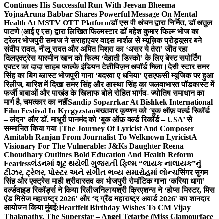
Continues His Successful Run With Jeevan Bheema
Yojna
Aruna Babbar Shares Powerful Message On Mental
Health At MSTV OTT Platform
डॉ एस वी अंचन द्वारा निर्मित, डॉ अतुल
पाटणे (आई ए एस) द्वारा लिखित फिल्मस्टार डॉ महेश कुमार फिल्म भोज का
ट्रेलर भोजपुरी समाज ने सराहा
एयर वाइस मार्शल से म्यूज़िक प्रोड्यूसर बने
संदीप रावत, नीलू रावत और अमित मिश्रा का ‘असर ये तेरा’ जीत रहा
दिल
एक्ट्रेस यास्मीन खान को फिल्म ‘देहाती डिस्को’ के लिए बेस्ट सपोर्टिंग
एक्टर का दादा साहब फाल्के इंडियन टेलीविज़न अवॉर्ड मिला।
देसी स्टार समर
सिंह का बिग ब्लास्ट भोजपुरी गाना ‘बदरवा ए धनिया’ एसएफसी म्यूजिक पर हुआ
रिलीज, बारिश में दिखा समर सिंह और आस्था सिंह का जलवा
भारत पॉडकास्ट में
फर्जी बाबाओं और पाखंड के खिलाफ बोले रोहित भार्गव- ज्योतिष समाधान का
मार्ग है, चमत्कार का नहीं
Sandip Soparrkar At Bishkek International
Film Festival In Kyrgyzstan
बख्तवार कृष्णन को ‘बुक ऑफ़ वर्ल्ड रिकॉर्ड
– लंदन’ और डॉ. माधुरी पानमंद को ‘बुक ऑफ़ वर्ल्ड रिकॉर्ड – USA’ से
सम्मानित किया गया।
The Journey Of Lyricist And Composer
Amitabh Ranjan From Journalist To Welknown Lyricist
A
Visionary For The Vulnerable: J&Ks Daughter Reena
Choudhary Outlines Bold Education And Health Reform
Fearless
લંડનમાં શૂટ થયેલી ગુજરાતી ફિલ્મ “લાયક નાલાયક”નું
ટીઝર, ટ્રેલર, પોસ્ટર અને સંગીત ભવ્ય સમારોહમાં લોન્ચ
सिंगर सुगम
सिंह और एक्ट्रेस माही श्रीवास्तव का भोजपुरी रोमांटिक गाना ‘करिया धागा’
वर्ल्डवाइड रिकॉर्ड्स ने किया रिलीज
निलायश्री क्रिएशन्स ने ‘होप्स मिस्टर, मिस
एंड मिसेज महाराष्ट्र 2026’ और ‘द ग्रैंड महाराष्ट्र अवार्ड 2026’ का शानदार
आयोजन किया मुंबई:
Heartfelt Birthday Wishes To CM Vijay
Thalapathy, The Superstar – Angel Tetarbe (Miss Glamourface