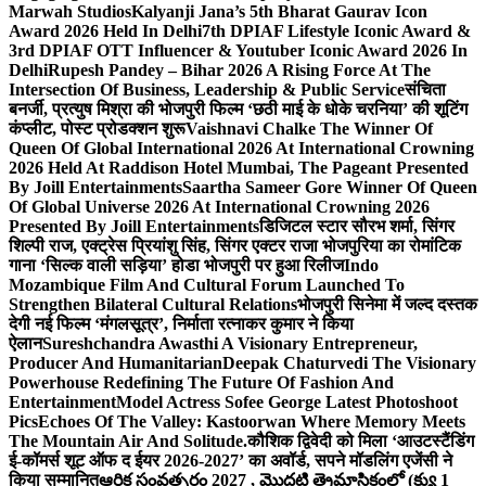
Marwah Studios
Kalyanji Jana’s 5th Bharat Gaurav Icon
Award 2026 Held In Delhi
7th DPIAF Lifestyle Iconic Award &
3rd DPIAF OTT Influencer & Youtuber Iconic Award 2026 In
Delhi
Rupesh Pandey – Bihar 2026 A Rising Force At The
Intersection Of Business, Leadership & Public Service
संचिता
बनर्जी, प्रत्युष मिश्रा की भोजपुरी फिल्म ‘छठी माई के धोके चरनिया’ की शूटिंग
कंप्लीट, पोस्ट प्रोडक्शन शुरू
Vaishnavi Chalke The Winner Of
Queen Of Global International 2026 At International Crowning
2026 Held At Raddison Hotel Mumbai, The Pageant Presented
By Joill Entertainments
Saartha Sameer Gore Winner Of Queen
Of Global Universe 2026 At International Crowning 2026
Presented By Joill Entertainments
डिजिटल स्टार सौरभ शर्मा, सिंगर
शिल्पी राज, एक्ट्रेस प्रियांशु सिंह, सिंगर एक्टर राजा भोजपुरिया का रोमांटिक
गाना ‘सिल्क वाली सड़िया’ होडा भोजपुरी पर हुआ रिलीज
Indo
Mozambique Film And Cultural Forum Launched To
Strengthen Bilateral Cultural Relations
भोजपुरी सिनेमा में जल्द दस्तक
देगी नई फिल्म ‘मंगलसूत्र’, निर्माता रत्नाकर कुमार ने किया
ऐलान
Sureshchandra Awasthi A Visionary Entrepreneur,
Producer And Humanitarian
Deepak Chaturvedi The Visionary
Powerhouse Redefining The Future Of Fashion And
Entertainment
Model Actress Sofee George Latest Photoshoot
Pics
Echoes Of The Valley: Kastoorwan Where Memory Meets
The Mountain Air And Solitude.
कौशिक द्विवेदी को मिला ‘आउटस्टैंडिंग
ई-कॉमर्स शूट ऑफ द ईयर 2026-2027’ का अवॉर्ड, सपने मॉडलिंग एजेंसी ने
किया सम्मानित
ఆర్థిక సంవత్సరం 2027 , మొదటి త్రైమాసికంలో (క్యు 1