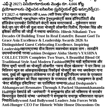
-ఎఫ్ వై 2027) వినియోగదారులకు మొత్తం రూ. 4,666 కోట్ల
ప్రయోజనాలను చెల్లించిన ఐసిఐసిఐ ప్రుడెన్షియల్ లైఫ్ ఇన్సూరెన్స్
Q1-
FY2027-এ গ্রাহকদের মোট ৪,৬৬৬ কোটি টাকার সুবিধা প্রদান করেছে
আইসিআইসিআই প্রুডেন্সিয়াল লাইফ ইন্স্যুরেন্স
कंट्री क्लब हॉस्पिटॅलिटी अँड
हॉलिडेज प्रायव्हेट लिमिटेडने कंट्री क्लब मास्टरकार्ड – तुर्कस्तान सादर
केले.
जुग-जुग जीने की दुआ वाला भोजपुरी लोकगीत रिलीज, प्रियंका सिंह और
इशिका तोरिया की जोड़ी ने मचाया धमाल
Mr. Hitesh Nihalani: Two
Decades Of Building Trust In Real Estate
Dr. Basant Goel To
Grace Asia Excellence & Leadership Awards 2026 As
Distinguished Guest Celebrating Excellence. Inspiring
Leadership
महाराष्ट्राच्या वीज वितरण व्यवस्थेवर वाढता ताण : तातडीने
उपाययोजनांची गरज
Fashion Designer Aisha Shetty’s YASHNA
COLLECTION Completes Two Years, A Beautiful Blend Of
Traditional Style And Modern Fashion
एक्ट्रेस माही श्रीवास्तव और
सिंगर सृष्टी भारती का भोजपुरी लोकगीत ‘गवना वीएस खेलवना’ ने पार किया 10
मिलियन व्यूज का आंकड़ा
वर्ल्डवाइड रिकॉर्ड्स भोजपुरी का नया धमाकेदार गाना
जल्द, दुबई की खूबसूरत लोकेशन्स पर हो रही है शूटिंग
फिल्म जगत के प्रख्यात
अशफ़ाक खोपेकर को मिला महाराष्ट्र के राज्यपाल सी.पी. राधाकृष्णन के हाथों
‘बेस्ट बॉलीवुड एक्टिविस्ट’ का प्रतिष्ठित सम्मान
Rahul Deshpande’s
Abhangawari Resonates Through A Packed Shanmukhananda
Hall
राहुल देशपांडे की ‘अभंगवारी’ ने शन्मुखानंद हॉल को भक्तिरस से सराबोर
किया
राहुल देशपांडे यांच्या ‘अभंगवारी’ने शन्मुखानंद सभागृह भक्तिरसात न्हाऊन
निघाले
Hollywood And Bollywood Leaders Join Forces With
Anti-Hunger CEO For Historic White House Discussions On