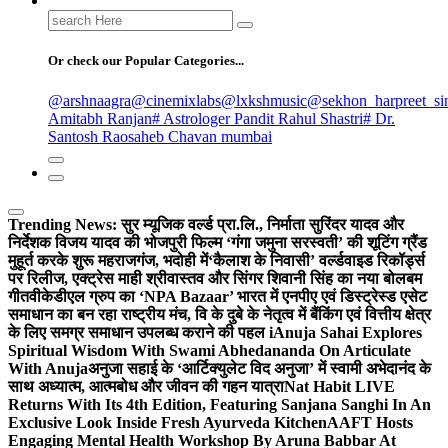
Search
for:
Or check our Popular Categories...
@arshnaagra
@cinemixlabs
@lxkshmusic
@sekhon_harpreet_si
Amitabh Ranjan
# Astrologer Pandit Rahul Shastri
# Dr.
Santosh Raosaheb Chavan mumbai
Trending News:
सुर म्यूजिक वर्ल्ड प्रा.लि., निर्माता सुरिंदर यादव और
निर्देशक विजय यादव की भोजपुरी फिल्म ‘गंगा जमुना सरस्वती’ की शूटिंग ग्रैंड
मुहूर्त करके शुरू महराजगंज, भदोही में
‘कैलाश के निवासी’ वर्ल्डवाइड रिकॉर्ड्स
पर रिलीज, एक्ट्रेस माही श्रीवास्तव और सिंगर शिवानी सिंह का नया बोलबम
गीत
वीकेडीएल ग्रुप का ‘NPA Bazaar’ भारत में एनपीए एवं डिस्ट्रेस्ड एसेट
समाधान का बन रहा राष्ट्रीय मंच, वि के दुबे के नेतृत्व में बैंकिंग एवं वित्तीय क्षेत्र
के लिए समग्र समाधान उपलब्ध कराने की पहल i
Anuja Sahai Explores
Spiritual Wisdom With Swami Abhedananda On Articulate
With Anuja
अनुजा सहाई के ‘आर्टिक्युलेट विद अनुजा’ में स्वामी अभेदानंद के
साथ अध्यात्म, आत्मबोध और जीवन की गहन यात्रा
Nat Habit LIVE
Returns With Its 4th Edition, Featuring Sanjana Sanghi In An
Exclusive Look Inside Fresh Ayurveda Kitchen
AAFT Hosts
Engaging Mental Health Workshop By Aruna Babbar At