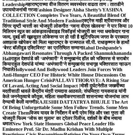
Leadership
महाराष्ट्राच्या वीज वितरण व्यवस्थेवर वाढता ताण : तातडीने
उपाययोजनांची गरज
Fashion Designer Aisha Shetty’s YASHNA
COLLECTION Completes Two Years, A Beautiful Blend Of
Traditional Style And Modern Fashion
एक्ट्रेस माही श्रीवास्तव और
सिंगर सृष्टी भारती का भोजपुरी लोकगीत ‘गवना वीएस खेलवना’ ने पार किया 10
मिलियन व्यूज का आंकड़ा
वर्ल्डवाइड रिकॉर्ड्स भोजपुरी का नया धमाकेदार गाना
जल्द, दुबई की खूबसूरत लोकेशन्स पर हो रही है शूटिंग
फिल्म जगत के प्रख्यात
अशफ़ाक खोपेकर को मिला महाराष्ट्र के राज्यपाल सी.पी. राधाकृष्णन के हाथों
‘बेस्ट बॉलीवुड एक्टिविस्ट’ का प्रतिष्ठित सम्मान
Rahul Deshpande’s
Abhangawari Resonates Through A Packed Shanmukhananda
Hall
राहुल देशपांडे की ‘अभंगवारी’ ने शन्मुखानंद हॉल को भक्तिरस से सराबोर
किया
राहुल देशपांडे यांच्या ‘अभंगवारी’ने शन्मुखानंद सभागृह भक्तिरसात न्हाऊन
निघाले
Hollywood And Bollywood Leaders Join Forces With
Anti-Hunger CEO For Historic White House Discussions On
American Hunger Crisis
PALLAVI THORAVE: A Rising Star
Of Lavani, Acting And Social Impact !
मोशी दुर्घटनेतील जखमींच्या
मदतीसाठी धावले केंद्रीय मंत्री रामदास आठवले; संघमित्रा गायकवाड यांनी
केले जननेतृत्वाचे कौतुक, महिला सक्षमीकरणासाठी शासनाच्या योजनांचा लाभ
देण्याची केली मागणी
RAJESHH DATTATRYA BHUJLE The Art
Of Being Unforgettable Some Men Follow Trends. Some Men
Create Them
विजय यादव के निर्देशन में बनी प्रेम सिंह और रक्षा गुप्ता की
भोजपुरी फिल्म ‘जोरू का गुलाम’ का ट्रेलर रिलीज, दर्शकों के बीच मचाया
धमाल
New York State Honours Global Peace Leader His
Eminence Prof. Sir Dr. Madhu Krishan With Multiple
Prestigious Civic Recognitions
Retiring On Your Own Terms