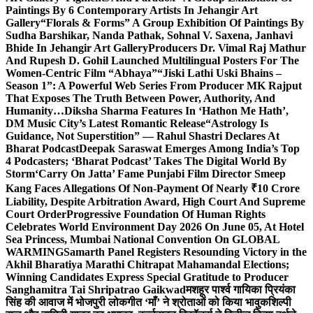
Paintings By 6 Contemporary Artists In Jehangir Art
Gallery
“Florals & Forms” A Group Exhibition Of Paintings By
Sudha Barshikar, Nanda Pathak, Sohnal V. Saxena, Janhavi
Bhide In Jehangir Art Gallery
Producers Dr. Vimal Raj Mathur
And Rupesh D. Gohil Launched Multilingual Posters For The
Women-Centric Film “Abhaya”
“Jiski Lathi Uski Bhains –
Season 1”: A Powerful Web Series From Producer MK Rajput
That Exposes The Truth Between Power, Authority, And
Humanity…
Diksha Sharma Features In ‘Hathon Me Hath’,
DM Music City’s Latest Romantic Release
“Astrology Is
Guidance, Not Superstition” — Rahul Shastri Declares At
Bharat Podcast
Deepak Saraswat Emerges Among India’s Top
4 Podcasters; ‘Bharat Podcast’ Takes The Digital World By
Storm
‘Carry On Jatta’ Fame Punjabi Film Director Smeep
Kang Faces Allegations Of Non-Payment Of Nearly ₹10 Crore
Liability, Despite Arbitration Award, High Court And Supreme
Court Order
Progressive Foundation Of Human Rights
Celebrates World Environment Day 2026 On June 05, At Hotel
Sea Princess, Mumbai National Convention On GLOBAL
WARMING
Samarth Panel Registers Resounding Victory in the
Akhil Bharatiya Marathi Chitrapat Mahamandal Elections;
Winning Candidates Express Special Gratitude to Producer
Sanghamitra Tai Shripatrao Gaikwad
मशहूर पार्श्व गायिका प्रियंका
सिंह की आवाज में भोजपुरी लोकगीत ‘माँ’ ने श्रोताओं को किया भावुक
शिल्पी