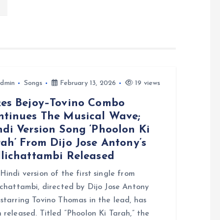
dmin
Songs
February 13, 2026
19 views
kes Bejoy–Tovino Combo
ntinues The Musical Wave;
ndi Version Song ‘Phoolon Ki
ah’ From Dijo Jose Antony’s
llichattambi Released
Hindi version of the first single from
ichattambi, directed by Dijo Jose Antony
starring Tovino Thomas in the lead, has
 released. Titled “Phoolon Ki Tarah,” the