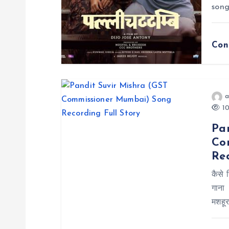
son
o
n
Con
a
10
Pa
Co
Rec
कैसे 
गाना 
मशहूर