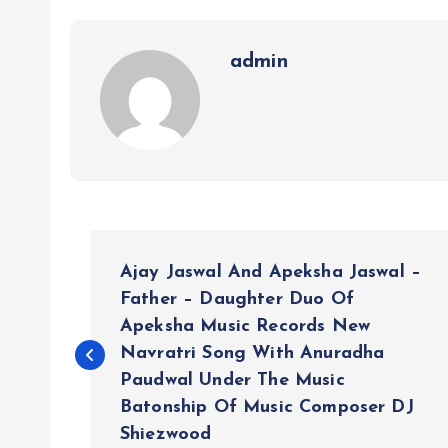
admin
P
Ajay Jaswal And Apeksha Jaswal –
o
Father – Daughter Duo Of
Apeksha Music Records New
Navratri Song With Anuradha
s
Paudwal Under The Music
Batonship Of Music Composer DJ
t
Shiezwood