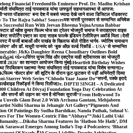
elong Financial Freedom
His Eminence Prof. Dr. Madhu Krishan
र्माती संघमित्रा ताई गायकवाड यांचा उत्स्फूर्त सहभाग
आस्था से आगाज:
गी
‘भारत पॉडकास्ट’ बना देश में सबसे ज्यादा देखे जाने वाला डिजिटल पॉडकास्ट
y To The Rajya Sabha? Sources
यश भारती पुरस्कार से सम्मानित अभिषेक
s Successful Run With Jeevan Bheema Yojna
Aruna Babbar
्मस्टार डॉ महेश कुमार फिल्म भोज का ट्रेलर भोजपुरी समाज ने सराहा
एयर वाइस
 बेस्ट सपोर्टिंग एक्टर का दादा साहब फाल्के इंडियन टेलीविज़न अवॉर्ड मिला।
देसी
स्ट में फर्जी बाबाओं और पाखंड के खिलाफ बोले रोहित भार्गव- ज्योतिष समाधान
– लंदन’ और डॉ. माधुरी पानमंद को ‘बुक ऑफ़ वर्ल्ड रिकॉर्ड – USA’ से सम्मानित
lnerable: J&Ks Daughter Reena Choudhary Outlines Bold
ારોહમાં લોન્ચ
सिंगर सुगम सिंह और एक्ट्रेस माही श्रीवास्तव का भोजपुरी
र अवार्ड 2026’ का शानदार आयोजन किया मुंबई:
Heartfelt Birthday Wishes
तथा रिपब्लिकन पक्षाच्या नेत्या संघमित्रा ताई गायकवाड यांचा विशेष सन्मान
Dr
UK
फिल्म ‘शेल्टर होम’ की शूटिंग के दौरान फूट-फूटकर रो पड़ीं अभिनेत्री दिव्या
ani-Starrer Web Series “Chhodo Yaar Jaane Do”
सपनों, पक्के इरादे
र्ल्डवाइड रिकॉर्ड्स ने किया रिलीज
Dr. DIPTII SINGH – A Dedicated
000 Children At Divyaj Foundation Yoga Day Celebration At
ास और सपनों की उड़ान का नाम है मोनिका सुराजी
“From Hollywood To
a Unveils Glam Beat 2.0 With Archana Gautam, Mehjabeen
rtist Nidhi Sharma in Jehangir Art Gallery
“Pigments And
ion Of Paintings By Sudha Barshikar, Nanda Pathak, Sohnal V.
sters For The Women-Centric Film “Abhaya”
“Jiski Lathi Uski
d Humanity…
Diksha Sharma Features In ‘Hathon Me Hath’, DM
k Saraswat Emerges Among India’s Top 4 Podcasters; ‘Bharat
yment Of Nearly ₹10 Crore Liability, Despite Arbitration