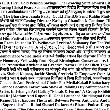
 ICICI Pru Gold Pension Savings: The Growing Shift Toward Lif
During Global Peace Seminar
कलाकारांच्या दिंडीत रिपब्लिकन नेत्या तथा नि
 मांगा आशीर्वाद
फ़िल्म “अभिमन्यु – एक शोध” की शूटिंग जुलाई के आखिर में शुरू हो
In The Bharatiya Janata Party: Could The BJP Send Kuldip Mait
र्डधारी को सराहा
Casting Director Kashyap Chandhock Continues Hi
tform
डॉ एस वी अंचन द्वारा निर्मित, डॉ अतुल पाटणे (आई ए एस) द्वारा लिखित फिल
‘असर ये तेरा’ जीत रहा दिल
एक्ट्रेस यास्मीन खान को फिल्म ‘देहाती डिस्को’ के लिए
िक पर हुआ रिलीज, बारिश में दिखा समर सिंह और आस्था सिंह का जलवा
भारत पॉडका
l Film Festival In Kyrgyzstan
बख्तवार कृष्णन को ‘बुक ऑफ़ वर्ल्ड रिकॉर्ड 
n From Journalist To Welknown Lyricist
A Visionary For The Vu
ી ફિલ્મ “લાયક નાલાયક”નું ટીઝર, ટ્રેલર, પોસ્ટર અને સંગીત ભવ્ય સમ
एशन्स ने ‘होप्स मिस्टर, मिस एंड मिसेज महाराष्ट्र 2026’ और ‘द ग्रैंड महाराष्ट्
Glamourface World India)
बालगंधर्व रंगमंदिर वर्धापन दिन सोहळ्यात निर्माती 
ive Honorary Fellowship from Royal Birmingham Conservatoire, 
he Production Advisor And Creative Partner Of The Hiten Tejw
 तिवारी केटी और माही श्रीवास्तव का भोजपुरी सैड सांग ‘उहे अंखिया रोवा दिहला’ व
is, Shahid Kapoor, Jackie Shroff, Sreeleela To Empower Over 1,
ोकगीत ‘लव यू कहबे करब’ वर्ल्डवाइड रिकॉर्ड्स ने किया रिलीज
संघर्ष, आत्मविश्व
 Cinematic And Professional Choice For Media
Kakali Bhattachary
Silence Becomes Form” Solo Show of Paintings By contemporary a
tists In Jehangir Art Gallery
“Florals & Forms” A Group Exhibit
mal Raj Mathur And Rupesh D. Gohil Launched Multilingual Po
 Rajput That Exposes The Truth Between Power, Authority, An
t Superstition” — Rahul Shastri Declares At Bharat Podcast
Deepa
e Punjabi Film Director Smeep Kang Faces Allegations Of Non-Pa