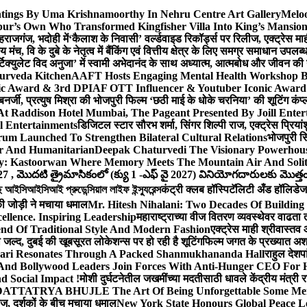
ntings By Uma Krishnamoorthy In Nehru Centre Art Gallery
Meloo
hpur’s Own Who Transformed Kingfisher Villa Into King’s Mansio
हराजगंज, भदोही में
‘कैलाश के निवासी’ वर्ल्डवाइड रिकॉर्ड्स पर रिलीज, एक्ट्रेस 
च, वि के दुबे के नेतृत्व में बैंकिंग एवं वित्तीय क्षेत्र के लिए समग्र समाधान उपल
िक्युलेट विद अनुजा’ में स्वामी अभेदानंद के साथ अध्यात्म, आत्मबोध और जीवन की
yurveda Kitchen
AAFT Hosts Engaging Mental Health Workshop 
nic Award & 3rd DPIAF OTT Influencer & Youtuber Iconic Award 
बनर्जी, प्रत्युष मिश्रा की भोजपुरी फिल्म ‘छठी माई के धोके चरनिया’ की शूटिंग कंप्
 At Raddison Hotel Mumbai, The Pageant Presented By Joill Enter
l Entertainments
डिजिटल स्टार सौरभ शर्मा, सिंगर शिल्पी राज, एक्ट्रेस प्रिया
m Launched To Strengthen Bilateral Cultural Relations
भोजपुरी सि
er And Humanitarian
Deepak Chaturvedi The Visionary Powerhous
ey: Kastoorwan Where Memory Meets The Mountain Air And Solit
27 , మొదటి త్రైమాసికంలో (క్యు 1 -ఎఫ్ వై 2027) వినియోగదారులకు మొత్తం ర
সিআইসিআই প্রুডেন্সিয়াল লাইফ ইন্স্যুরেন্স
कंट्री क्लब हॉस्पिटॅलिटी अँड हॉलिडेज 
ी जोड़ी ने मचाया धमाल
Mr. Hitesh Nihalani: Two Decades Of Building 
ellence. Inspiring Leadership
महाराष्ट्राच्या वीज वितरण व्यवस्थेवर वाढत
 Of Traditional Style And Modern Fashion
एक्ट्रेस माही श्रीवास्त
ा जल्द, दुबई की खूबसूरत लोकेशन्स पर हो रही है शूटिंग
फिल्म जगत के प्रख्यात अशफ़
ari Resonates Through A Packed Shanmukhananda Hall
राहुल देशप
And Bollywood Leaders Join Forces With Anti-Hunger CEO For H
 Social Impact !
मोशी दुर्घटनेतील जखमींच्या मदतीसाठी धावले केंद्रीय मंत्र
TTATRYA BHUJLE The Art Of Being Unforgettable Some Men 
लीज, दर्शकों के बीच मचाया धमाल
New York State Honours Global Peace L