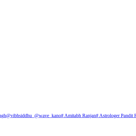
ngh
@vibhsiddhu_
@wave_kano
# Amitabh Ranjan
# Astrologer Pandit 