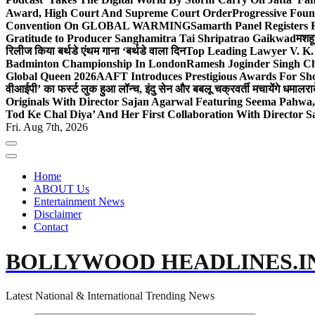
Award, High Court And Supreme Court Order
Progressive Foun
Convention On GLOBAL WARMING
Samarth Panel Registers 
Gratitude to Producer Sanghamitra Tai Shripatrao Gaikwad
मशहू
रिलीज किया बर्थडे एंथम गाना ‘बर्थडे वाला दिन
Top Leading Lawyer V. K.
Badminton Championship In London
Ramesh Joginder Singh Ch
Global Queen 2026
AAFT Introduces Prestigious Awards For Shor
वीआईपी’ का फर्स्ट लुक हुआ लॉन्च, इंदु सेन और बबलू चक्रवर्ती मचायेंगे धमाल
रा
Originals With Director Sajan Agarwal Featuring Seema Pahwa
Tod Ke Chal Diya’ And Her First Collaboration With Director 
Fri. Aug 7th, 2026
Home
ABOUT Us
Entertainment News
Disclaimer
Contact
BOLLYWOOD HEADLINES.I
Latest National & International Trending News