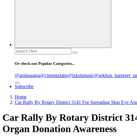
Search
for:
Or check our Popular Categories...
@arshnaagra
@cinemixlabs
@lxkshmusic
@sekhon_harpreet_si
Subscribe
Home
Car Rally By Rotary District 3141 For Spreading Skin Eye A
Car Rally By Rotary District 3
Organ Donation Awareness