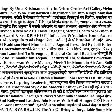
ntings By Uma Krishnamoorthy In Nehru Centre Art Gallery
Meloo
hpur’s Own Who Transformed Kingfisher Villa Into King’s Mansio
हराजगंज, भदोही में
‘कैलाश के निवासी’ वर्ल्डवाइड रिकॉर्ड्स पर रिलीज, एक्ट्रेस 
च, वि के दुबे के नेतृत्व में बैंकिंग एवं वित्तीय क्षेत्र के लिए समग्र समाधान उपल
िक्युलेट विद अनुजा’ में स्वामी अभेदानंद के साथ अध्यात्म, आत्मबोध और जीवन की
yurveda Kitchen
AAFT Hosts Engaging Mental Health Workshop 
nic Award & 3rd DPIAF OTT Influencer & Youtuber Iconic Award 
बनर्जी, प्रत्युष मिश्रा की भोजपुरी फिल्म ‘छठी माई के धोके चरनिया’ की शूटिंग कंप्
 At Raddison Hotel Mumbai, The Pageant Presented By Joill Enter
l Entertainments
डिजिटल स्टार सौरभ शर्मा, सिंगर शिल्पी राज, एक्ट्रेस प्रिया
m Launched To Strengthen Bilateral Cultural Relations
भोजपुरी सि
er And Humanitarian
Deepak Chaturvedi The Visionary Powerhous
ey: Kastoorwan Where Memory Meets The Mountain Air And Solit
27 , మొదటి త్రైమాసికంలో (క్యు 1 -ఎఫ్ వై 2027) వినియోగదారులకు మొత్తం ర
সিআইসিআই প্রুডেন্সিয়াল লাইফ ইন্স্যুরেন্স
कंट्री क्लब हॉस्पिटॅलिटी अँड हॉलिडेज 
ी जोड़ी ने मचाया धमाल
Mr. Hitesh Nihalani: Two Decades Of Building 
ellence. Inspiring Leadership
महाराष्ट्राच्या वीज वितरण व्यवस्थेवर वाढत
 Of Traditional Style And Modern Fashion
एक्ट्रेस माही श्रीवास्त
ा जल्द, दुबई की खूबसूरत लोकेशन्स पर हो रही है शूटिंग
फिल्म जगत के प्रख्यात अशफ़
ari Resonates Through A Packed Shanmukhananda Hall
राहुल देशप
And Bollywood Leaders Join Forces With Anti-Hunger CEO For H
 Social Impact !
मोशी दुर्घटनेतील जखमींच्या मदतीसाठी धावले केंद्रीय मंत्र
TTATRYA BHUJLE The Art Of Being Unforgettable Some Men 