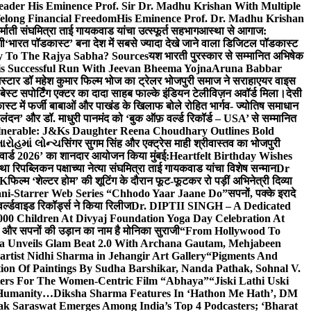
eader His Eminence Prof. Sir Dr. Madhu Krishan With Multiple
elong Financial Freedom
His Eminence Prof. Dr. Madhu Krishan
र्माती संघमित्रा ताई गायकवाड यांचा उत्स्फूर्त सहभाग
आस्था से आगाज:
गी
‘भारत पॉडकास्ट’ बना देश में सबसे ज्यादा देखे जाने वाला डिजिटल पॉडकास्ट
y To The Rajya Sabha? Sources
यश भारती पुरस्कार से सम्मानित अभिषेक
s Successful Run With Jeevan Bheema Yojna
Aruna Babbar
्मस्टार डॉ महेश कुमार फिल्म भोज का ट्रेलर भोजपुरी समाज ने सराहा
एयर वाइस
 बेस्ट सपोर्टिंग एक्टर का दादा साहब फाल्के इंडियन टेलीविज़न अवॉर्ड मिला।
देसी
स्ट में फर्जी बाबाओं और पाखंड के खिलाफ बोले रोहित भार्गव- ज्योतिष समाधान
– लंदन’ और डॉ. माधुरी पानमंद को ‘बुक ऑफ़ वर्ल्ड रिकॉर्ड – USA’ से सम्मानित
lnerable: J&Ks Daughter Reena Choudhary Outlines Bold
ારોહમાં લોન્ચ
सिंगर सुगम सिंह और एक्ट्रेस माही श्रीवास्तव का भोजपुरी
र अवार्ड 2026’ का शानदार आयोजन किया मुंबई:
Heartfelt Birthday Wishes
तथा रिपब्लिकन पक्षाच्या नेत्या संघमित्रा ताई गायकवाड यांचा विशेष सन्मान
Dr
UK
फिल्म ‘शेल्टर होम’ की शूटिंग के दौरान फूट-फूटकर रो पड़ीं अभिनेत्री दिव्या
ani-Starrer Web Series “Chhodo Yaar Jaane Do”
सपनों, पक्के इरादे
र्ल्डवाइड रिकॉर्ड्स ने किया रिलीज
Dr. DIPTII SINGH – A Dedicated
000 Children At Divyaj Foundation Yoga Day Celebration At
ास और सपनों की उड़ान का नाम है मोनिका सुराजी
“From Hollywood To
a Unveils Glam Beat 2.0 With Archana Gautam, Mehjabeen
rtist Nidhi Sharma in Jehangir Art Gallery
“Pigments And
ion Of Paintings By Sudha Barshikar, Nanda Pathak, Sohnal V.
sters For The Women-Centric Film “Abhaya”
“Jiski Lathi Uski
d Humanity…
Diksha Sharma Features In ‘Hathon Me Hath’, DM
k Saraswat Emerges Among India’s Top 4 Podcasters; ‘Bharat