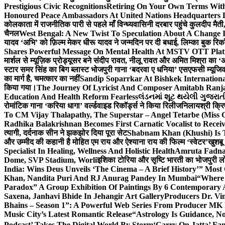
Prestigious Civic Recognitions
Retiring On Your Own Terms With
Honoured Peace Ambassadors At United Nations Headquarters 
कोलकाता में राजनीतिक पारी से पहले माँ विन्ध्यवासिनी दरबार पहुंचे कुलदीप मैती,
चैनल
West Bengal: A New Twist To Speculation About A Change 
यादव ‘अभि’ को फ़िल्म मेकर धीरू यादव ने जन्मदिन पर दी बधाई, लिम्का बुक रिकॉ
Shares Powerful Message On Mental Health At MSTV OTT Pla
मार्शल से म्यूज़िक प्रोड्यूसर बने संदीप रावत, नीलू रावत और अमित मिश्रा का 
स्टार समर सिंह का बिग ब्लास्ट भोजपुरी गाना ‘बदरवा ए धनिया’ एसएफसी म्यूज
का मार्ग है, चमत्कार का नहीं
Sandip Soparrkar At Bishkek Internationa
किया गया।
The Journey Of Lyricist And Composer Amitabh Ranja
Education And Health Reform Fearless
લંડનમાં શૂટ થયેલી ગુજરાત
रोमांटिक गाना ‘करिया धागा’ वर्ल्डवाइड रिकॉर्ड्स ने किया रिलीज
निलायश्री क्रि
To CM Vijay Thalapathy, The Superstar – Angel Tetarbe (Miss 
Radhika Balakrishnan Becomes First Carnatic Vocalist to Rece
त्यागी, दर्दनाक सीन ने झकझोर दिया पूरा सेट
Shabnam Khan (Khushi) Is T
और उम्मीद की कहानी है मोहित एम राय और ऐश्याना राय की फिल्म ‘स्वेटर’
खुशबू
Specialist In Healing, Wellness And Holistic Health
Amruta Fadnav
Dome, SVP Stadium, Worli
इशिका टोरिया और सृष्टि भारती का भोजपुरी ल
India: Wins Deus Unveils ‘The Cinema – A Brief History’” Most
Khan, Nandita Puri And RJ Anurag Pandey In Mumbai
“Where 
Paradox” A Group Exhibition Of Paintings By 6 Contemporary Ar
Saxena, Janhavi Bhide In Jehangir Art Gallery
Producers Dr. Vi
Bhains – Season 1”: A Powerful Web Series From Producer MK
Music City’s Latest Romantic Release
“Astrology Is Guidance, No
Podcast’ Takes The Digital World By Storm
‘Carry On Jatta’ Fam