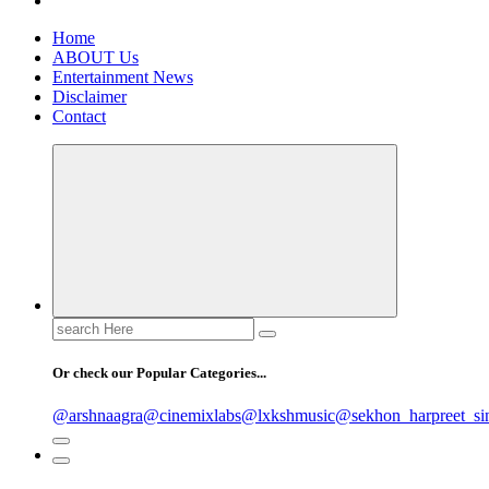
Home
ABOUT Us
Entertainment News
Disclaimer
Contact
Search
for:
Or check our Popular Categories...
@arshnaagra
@cinemixlabs
@lxkshmusic
@sekhon_harpreet_si