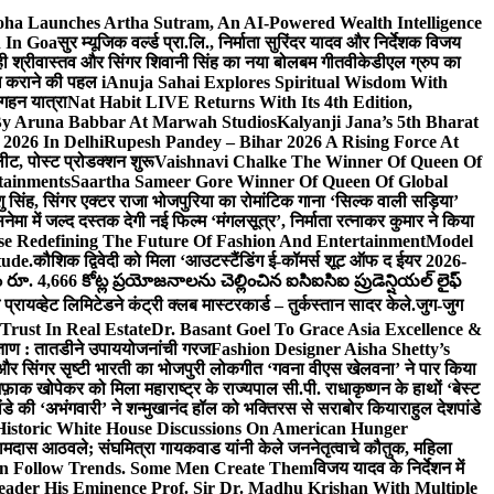
ha Launches Artha Sutram, An AI-Powered Wealth Intelligence
n In Goa
सुर म्यूजिक वर्ल्ड प्रा.लि., निर्माता सुरिंदर यादव और निर्देशक विजय
माही श्रीवास्तव और सिंगर शिवानी सिंह का नया बोलबम गीत
वीकेडीएल ग्रुप का
ब्ध कराने की पहल i
Anuja Sahai Explores Spiritual Wisdom With
 गहन यात्रा
Nat Habit LIVE Returns With Its 4th Edition,
By Aruna Babbar At Marwah Studios
Kalyanji Jana’s 5th Bharat
2026 In Delhi
Rupesh Pandey – Bihar 2026 A Rising Force At
लीट, पोस्ट प्रोडक्शन शुरू
Vaishnavi Chalke The Winner Of Queen Of
tainments
Saartha Sameer Gore Winner Of Queen Of Global
ंशु सिंह, सिंगर एक्टर राजा भोजपुरिया का रोमांटिक गाना ‘सिल्क वाली सड़िया’
नेमा में जल्द दस्तक देगी नई फिल्म ‘मंगलसूत्र’, निर्माता रत्नाकर कुमार ने किया
e Redefining The Future Of Fashion And Entertainment
Model
ude.
कौशिक द्विवेदी को मिला ‘आउटस्टैंडिंग ई-कॉमर्स शूट ऑफ द ईयर 2026-
ూ. 4,666 కోట్ల ప్రయోజనాలను చెల్లించిన ఐసిఐసిఐ ప్రుడెన్షియల్ లైఫ్
प्रायव्हेट लिमिटेडने कंट्री क्लब मास्टरकार्ड – तुर्कस्तान सादर केले.
जुग-जुग
Trust In Real Estate
Dr. Basant Goel To Grace Asia Excellence &
ा ताण : तातडीने उपाययोजनांची गरज
Fashion Designer Aisha Shetty’s
व और सिंगर सृष्टी भारती का भोजपुरी लोकगीत ‘गवना वीएस खेलवना’ ने पार किया
ाक खोपेकर को मिला महाराष्ट्र के राज्यपाल सी.पी. राधाकृष्णन के हाथों ‘बेस्ट
ांडे की ‘अभंगवारी’ ने शन्मुखानंद हॉल को भक्तिरस से सराबोर किया
राहुल देशपांडे
istoric White House Discussions On American Hunger
ी रामदास आठवले; संघमित्रा गायकवाड यांनी केले जननेतृत्वाचे कौतुक, महिला
Follow Trends. Some Men Create Them
विजय यादव के निर्देशन में
eader His Eminence Prof. Sir Dr. Madhu Krishan With Multiple