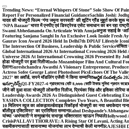
Skip
to
Trending News:
“Eternal Whispers Of Stone” Solo Show Of Pai
content
Report For Personalized Financial Guidance
Sachiin Joshi: Jod
यादव की भोजपुरी फिल्म ‘गंगा जमुना सरस्वती’ की शूटिंग ग्रैंड मुहूर्त करके शुरू म
‘NPA Bazaar’ भारत में एनपीए एवं डिस्ट्रेस्ड एसेट समाधान का बन रहा राष्ट्रीय मं
Swami Abhedananda On Articulate With Anuja
अनुजा सहाई के ‘आर्ट
Featuring Sanjana Sanghi In An Exclusive Look Inside Fresh A
Gaurav Icon Award 2026 Held In Delhi
7th DPIAF Lifestyle Ico
The Intersection Of Business, Leadership & Public Service
संचिता 
Global International 2026 At International Crowning 2026 Held
Universe 2026 At International Crowning 2026 Presented By Joil
होडा भोजपुरी पर हुआ रिलीज
Indo Mozambique Film And Cultural Foru
ऐलान
Sureshchandra Awasthi A Visionary Entrepreneur, Produc
Actress Sofee George Latest Photoshoot Pics
Echoes Of The Vall
2027’ का अवॉर्ड, सपने मॉडलिंग एजेंसी ने किया सम्मानित
ఆర్థిక సంవత్సరం 20
ఇన్సూరెన్స్
Q1-FY2027-এ গ্রাহকদের মোট ৪,৬৬৬ কোটি টাকার সুবিধা প্রদান করেছে আই
जीने की दुआ वाला भोजपुरी लोकगीत रिलीज, प्रियंका सिंह और इशिका तोरिया क
Leadership Awards 2026 As Distinguished Guest Celebrating Exc
YASHNA COLLECTION Completes Two Years, A Beautiful Blend
10 मिलियन व्यूज का आंकड़ा
वर्ल्डवाइड रिकॉर्ड्स भोजपुरी का नया धमाकेदार गान
बॉलीवुड एक्टिविस्ट’ का प्रतिष्ठित सम्मान
Rahul Deshpande’s Abhangaw
यांच्या ‘अभंगवारी’ने शन्मुखानंद सभागृह भक्तिरसात न्हाऊन निघाले
Hollywood 
Crisis
PALLAVI THORAVE: A Rising Star Of Lavani, Acting And
सक्षमीकरणासाठी शासनाच्या योजनांचा लाभ देण्याची केली मागणी
RAJESHH DA