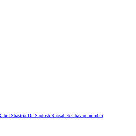
Rahul Shastri
# Dr. Santosh Raosaheb Chavan mumbai