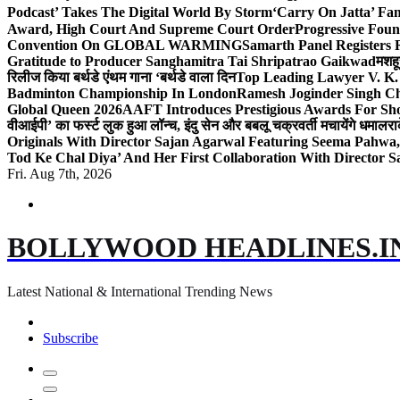
Podcast’ Takes The Digital World By Storm
‘Carry On Jatta’ Fam
Award, High Court And Supreme Court Order
Progressive Foun
Convention On GLOBAL WARMING
Samarth Panel Registers 
Gratitude to Producer Sanghamitra Tai Shripatrao Gaikwad
मशहू
रिलीज किया बर्थडे एंथम गाना ‘बर्थडे वाला दिन
Top Leading Lawyer V. K.
Badminton Championship In London
Ramesh Joginder Singh Ch
Global Queen 2026
AAFT Introduces Prestigious Awards For Shor
वीआईपी’ का फर्स्ट लुक हुआ लॉन्च, इंदु सेन और बबलू चक्रवर्ती मचायेंगे धमाल
रा
Originals With Director Sajan Agarwal Featuring Seema Pahwa
Tod Ke Chal Diya’ And Her First Collaboration With Director 
Fri. Aug 7th, 2026
BOLLYWOOD HEADLINES.I
Latest National & International Trending News
Subscribe