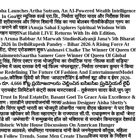
ha Launches Artha Sutram, An AI-Powered Wealth Intelligence
n In Goa
सुर म्यूजिक वर्ल्ड प्रा.लि., निर्माता सुरिंदर यादव और निर्देशक विजय
माही श्रीवास्तव और सिंगर शिवानी सिंह का नया बोलबम गीत
वीकेडीएल ग्रुप का
ब्ध कराने की पहल i
Anuja Sahai Explores Spiritual Wisdom With
 गहन यात्रा
Nat Habit LIVE Returns With Its 4th Edition,
By Aruna Babbar At Marwah Studios
Kalyanji Jana’s 5th Bharat
2026 In Delhi
Rupesh Pandey – Bihar 2026 A Rising Force At
लीट, पोस्ट प्रोडक्शन शुरू
Vaishnavi Chalke The Winner Of Queen Of
tainments
Saartha Sameer Gore Winner Of Queen Of Global
ंशु सिंह, सिंगर एक्टर राजा भोजपुरिया का रोमांटिक गाना ‘सिल्क वाली सड़िया’
नेमा में जल्द दस्तक देगी नई फिल्म ‘मंगलसूत्र’, निर्माता रत्नाकर कुमार ने किया
e Redefining The Future Of Fashion And Entertainment
Model
ude.
कौशिक द्विवेदी को मिला ‘आउटस्टैंडिंग ई-कॉमर्स शूट ऑफ द ईयर 2026-
ూ. 4,666 కోట్ల ప్రయోజనాలను చెల్లించిన ఐసిఐసిఐ ప్రుడెన్షియల్ లైఫ్
प्रायव्हेट लिमिटेडने कंट्री क्लब मास्टरकार्ड – तुर्कस्तान सादर केले.
जुग-जुग
Trust In Real Estate
Dr. Basant Goel To Grace Asia Excellence &
ा ताण : तातडीने उपाययोजनांची गरज
Fashion Designer Aisha Shetty’s
व और सिंगर सृष्टी भारती का भोजपुरी लोकगीत ‘गवना वीएस खेलवना’ ने पार किया
ाक खोपेकर को मिला महाराष्ट्र के राज्यपाल सी.पी. राधाकृष्णन के हाथों ‘बेस्ट
ांडे की ‘अभंगवारी’ ने शन्मुखानंद हॉल को भक्तिरस से सराबोर किया
राहुल देशपांडे
istoric White House Discussions On American Hunger
ी रामदास आठवले; संघमित्रा गायकवाड यांनी केले जननेतृत्वाचे कौतुक, महिला
Follow Trends. Some Men Create Them
विजय यादव के निर्देशन में