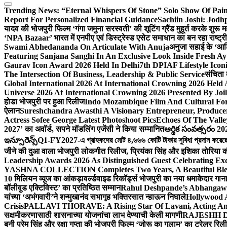
Trending News:
“Eternal Whispers Of Stone” Solo Show Of Pai
Report For Personalized Financial Guidance
Sachiin Joshi: Jod
यादव की भोजपुरी फिल्म ‘गंगा जमुना सरस्वती’ की शूटिंग ग्रैंड मुहूर्त करके शुरू म
‘NPA Bazaar’ भारत में एनपीए एवं डिस्ट्रेस्ड एसेट समाधान का बन रहा राष्ट्रीय मं
Swami Abhedananda On Articulate With Anuja
अनुजा सहाई के ‘आर्ट
Featuring Sanjana Sanghi In An Exclusive Look Inside Fresh A
Gaurav Icon Award 2026 Held In Delhi
7th DPIAF Lifestyle Ico
The Intersection Of Business, Leadership & Public Service
संचिता 
Global International 2026 At International Crowning 2026 Held
Universe 2026 At International Crowning 2026 Presented By Joil
होडा भोजपुरी पर हुआ रिलीज
Indo Mozambique Film And Cultural Foru
ऐलान
Sureshchandra Awasthi A Visionary Entrepreneur, Produc
Actress Sofee George Latest Photoshoot Pics
Echoes Of The Vall
2027’ का अवॉर्ड, सपने मॉडलिंग एजेंसी ने किया सम्मानित
ఆర్థిక సంవత్సరం 20
ఇన్సూరెన్స్
Q1-FY2027-এ গ্রাহকদের মোট ৪,৬৬৬ কোটি টাকার সুবিধা প্রদান করেছে আই
जीने की दुआ वाला भोजपुरी लोकगीत रिलीज, प्रियंका सिंह और इशिका तोरिया क
Leadership Awards 2026 As Distinguished Guest Celebrating Exc
YASHNA COLLECTION Completes Two Years, A Beautiful Blend
10 मिलियन व्यूज का आंकड़ा
वर्ल्डवाइड रिकॉर्ड्स भोजपुरी का नया धमाकेदार गान
बॉलीवुड एक्टिविस्ट’ का प्रतिष्ठित सम्मान
Rahul Deshpande’s Abhangaw
यांच्या ‘अभंगवारी’ने शन्मुखानंद सभागृह भक्तिरसात न्हाऊन निघाले
Hollywood 
Crisis
PALLAVI THORAVE: A Rising Star Of Lavani, Acting And
सक्षमीकरणासाठी शासनाच्या योजनांचा लाभ देण्याची केली मागणी
RAJESHH DA
बनी प्रेम सिंह और रक्षा गुप्ता की भोजपुरी फिल्म ‘जोरू का गुलाम’ का ट्रेलर रि