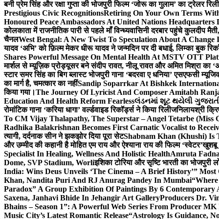
बनी प्रेम सिंह और रक्षा गुप्ता की भोजपुरी फिल्म ‘जोरू का गुलाम’ का ट्रेलर रि
Prestigious Civic Recognitions
Retiring On Your Own Terms With
Honoured Peace Ambassadors At United Nations Headquarters 
कोलकाता में राजनीतिक पारी से पहले माँ विन्ध्यवासिनी दरबार पहुंचे कुलदीप मैती,
चैनल
West Bengal: A New Twist To Speculation About A Change 
यादव ‘अभि’ को फ़िल्म मेकर धीरू यादव ने जन्मदिन पर दी बधाई, लिम्का बुक रिकॉ
Shares Powerful Message On Mental Health At MSTV OTT Pla
मार्शल से म्यूज़िक प्रोड्यूसर बने संदीप रावत, नीलू रावत और अमित मिश्रा का 
स्टार समर सिंह का बिग ब्लास्ट भोजपुरी गाना ‘बदरवा ए धनिया’ एसएफसी म्यूज
का मार्ग है, चमत्कार का नहीं
Sandip Soparrkar At Bishkek Internationa
किया गया।
The Journey Of Lyricist And Composer Amitabh Ranja
Education And Health Reform Fearless
લંડનમાં શૂટ થયેલી ગુજરાત
रोमांटिक गाना ‘करिया धागा’ वर्ल्डवाइड रिकॉर्ड्स ने किया रिलीज
निलायश्री क्रि
To CM Vijay Thalapathy, The Superstar – Angel Tetarbe (Miss 
Radhika Balakrishnan Becomes First Carnatic Vocalist to Rece
त्यागी, दर्दनाक सीन ने झकझोर दिया पूरा सेट
Shabnam Khan (Khushi) Is T
और उम्मीद की कहानी है मोहित एम राय और ऐश्याना राय की फिल्म ‘स्वेटर’
खुशबू
Specialist In Healing, Wellness And Holistic Health
Amruta Fadnav
Dome, SVP Stadium, Worli
इशिका टोरिया और सृष्टि भारती का भोजपुरी ल
India: Wins Deus Unveils ‘The Cinema – A Brief History’” Most
Khan, Nandita Puri And RJ Anurag Pandey In Mumbai
“Where 
Paradox” A Group Exhibition Of Paintings By 6 Contemporary Ar
Saxena, Janhavi Bhide In Jehangir Art Gallery
Producers Dr. Vi
Bhains – Season 1”: A Powerful Web Series From Producer MK
Music City’s Latest Romantic Release
“Astrology Is Guidance, No