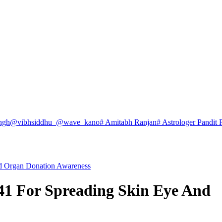
ngh
@vibhsiddhu_
@wave_kano
# Amitabh Ranjan
# Astrologer Pandit 
nd Organ Donation Awareness
141 For Spreading Skin Eye And