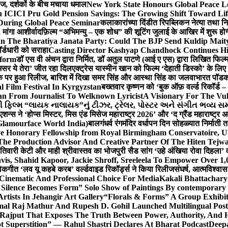
लीज, दर्शकों के बीच मचाया धमाल
New York State Honours Global Peace L
 ICICI Pru Gold Pension Savings: The Growing Shift Toward Lif
During Global Peace Seminar
कलाकारांच्या दिंडीत रिपब्लिकन नेत्या तथा नि
 मांगा आशीर्वाद
फ़िल्म “अभिमन्यु – एक शोध” की शूटिंग जुलाई के आखिर में शुरू हो
In The Bharatiya Janata Party: Could The BJP Send Kuldip Mait
र्डधारी को सराहा
Casting Director Kashyap Chandhock Continues Hi
tform
डॉ एस वी अंचन द्वारा निर्मित, डॉ अतुल पाटणे (आई ए एस) द्वारा लिखित फिल
‘असर ये तेरा’ जीत रहा दिल
एक्ट्रेस यास्मीन खान को फिल्म ‘देहाती डिस्को’ के लिए
िक पर हुआ रिलीज, बारिश में दिखा समर सिंह और आस्था सिंह का जलवा
भारत पॉडका
l Film Festival In Kyrgyzstan
बख्तवार कृष्णन को ‘बुक ऑफ़ वर्ल्ड रिकॉर्ड 
n From Journalist To Welknown Lyricist
A Visionary For The Vu
ી ફિલ્મ “લાયક નાલાયક”નું ટીઝર, ટ્રેલર, પોસ્ટર અને સંગીત ભવ્ય સમ
एशन्स ने ‘होप्स मिस्टर, मिस एंड मिसेज महाराष्ट्र 2026’ और ‘द ग्रैंड महाराष्ट्
Glamourface World India)
बालगंधर्व रंगमंदिर वर्धापन दिन सोहळ्यात निर्माती 
ive Honorary Fellowship from Royal Birmingham Conservatoire, 
he Production Advisor And Creative Partner Of The Hiten Tejw
 तिवारी केटी और माही श्रीवास्तव का भोजपुरी सैड सांग ‘उहे अंखिया रोवा दिहला’ व
is, Shahid Kapoor, Jackie Shroff, Sreeleela To Empower Over 1,
ोकगीत ‘लव यू कहबे करब’ वर्ल्डवाइड रिकॉर्ड्स ने किया रिलीज
संघर्ष, आत्मविश्व
 Cinematic And Professional Choice For Media
Kakali Bhattachary
Silence Becomes Form” Solo Show of Paintings By contemporary a
tists In Jehangir Art Gallery
“Florals & Forms” A Group Exhibit
mal Raj Mathur And Rupesh D. Gohil Launched Multilingual Po
 Rajput That Exposes The Truth Between Power, Authority, An
t Superstition” — Rahul Shastri Declares At Bharat Podcast
Deepa