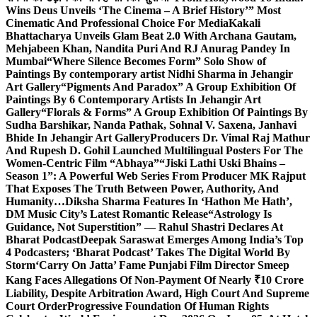
Wins Deus Unveils ‘The Cinema – A Brief History’” Most
Cinematic And Professional Choice For Media
Kakali
Bhattacharya Unveils Glam Beat 2.0 With Archana Gautam,
Mehjabeen Khan, Nandita Puri And RJ Anurag Pandey In
Mumbai
“Where Silence Becomes Form” Solo Show of
Paintings By contemporary artist Nidhi Sharma in Jehangir
Art Gallery
“Pigments And Paradox” A Group Exhibition Of
Paintings By 6 Contemporary Artists In Jehangir Art
Gallery
“Florals & Forms” A Group Exhibition Of Paintings By
Sudha Barshikar, Nanda Pathak, Sohnal V. Saxena, Janhavi
Bhide In Jehangir Art Gallery
Producers Dr. Vimal Raj Mathur
And Rupesh D. Gohil Launched Multilingual Posters For The
Women-Centric Film “Abhaya”
“Jiski Lathi Uski Bhains –
Season 1”: A Powerful Web Series From Producer MK Rajput
That Exposes The Truth Between Power, Authority, And
Humanity…
Diksha Sharma Features In ‘Hathon Me Hath’,
DM Music City’s Latest Romantic Release
“Astrology Is
Guidance, Not Superstition” — Rahul Shastri Declares At
Bharat Podcast
Deepak Saraswat Emerges Among India’s Top
4 Podcasters; ‘Bharat Podcast’ Takes The Digital World By
Storm
‘Carry On Jatta’ Fame Punjabi Film Director Smeep
Kang Faces Allegations Of Non-Payment Of Nearly ₹10 Crore
Liability, Despite Arbitration Award, High Court And Supreme
Court Order
Progressive Foundation Of Human Rights