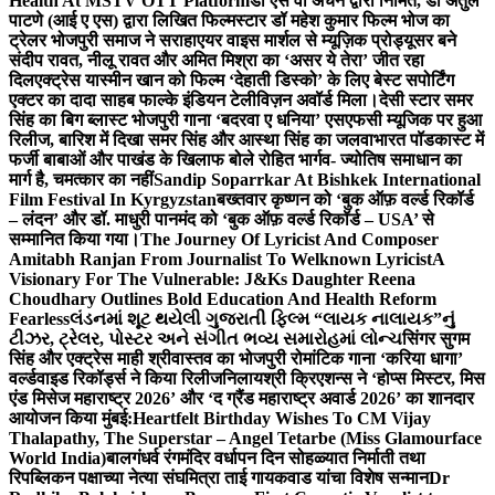
Health At MSTV OTT Platform
डॉ एस वी अंचन द्वारा निर्मित, डॉ अतुल
पाटणे (आई ए एस) द्वारा लिखित फिल्मस्टार डॉ महेश कुमार फिल्म भोज का
ट्रेलर भोजपुरी समाज ने सराहा
एयर वाइस मार्शल से म्यूज़िक प्रोड्यूसर बने
संदीप रावत, नीलू रावत और अमित मिश्रा का ‘असर ये तेरा’ जीत रहा
दिल
एक्ट्रेस यास्मीन खान को फिल्म ‘देहाती डिस्को’ के लिए बेस्ट सपोर्टिंग
एक्टर का दादा साहब फाल्के इंडियन टेलीविज़न अवॉर्ड मिला।
देसी स्टार समर
सिंह का बिग ब्लास्ट भोजपुरी गाना ‘बदरवा ए धनिया’ एसएफसी म्यूजिक पर हुआ
रिलीज, बारिश में दिखा समर सिंह और आस्था सिंह का जलवा
भारत पॉडकास्ट में
फर्जी बाबाओं और पाखंड के खिलाफ बोले रोहित भार्गव- ज्योतिष समाधान का
मार्ग है, चमत्कार का नहीं
Sandip Soparrkar At Bishkek International
Film Festival In Kyrgyzstan
बख्तवार कृष्णन को ‘बुक ऑफ़ वर्ल्ड रिकॉर्ड
– लंदन’ और डॉ. माधुरी पानमंद को ‘बुक ऑफ़ वर्ल्ड रिकॉर्ड – USA’ से
सम्मानित किया गया।
The Journey Of Lyricist And Composer
Amitabh Ranjan From Journalist To Welknown Lyricist
A
Visionary For The Vulnerable: J&Ks Daughter Reena
Choudhary Outlines Bold Education And Health Reform
Fearless
લંડનમાં શૂટ થયેલી ગુજરાતી ફિલ્મ “લાયક નાલાયક”નું
ટીઝર, ટ્રેલર, પોસ્ટર અને સંગીત ભવ્ય સમારોહમાં લોન્ચ
सिंगर सुगम
सिंह और एक्ट्रेस माही श्रीवास्तव का भोजपुरी रोमांटिक गाना ‘करिया धागा’
वर्ल्डवाइड रिकॉर्ड्स ने किया रिलीज
निलायश्री क्रिएशन्स ने ‘होप्स मिस्टर, मिस
एंड मिसेज महाराष्ट्र 2026’ और ‘द ग्रैंड महाराष्ट्र अवार्ड 2026’ का शानदार
आयोजन किया मुंबई:
Heartfelt Birthday Wishes To CM Vijay
Thalapathy, The Superstar – Angel Tetarbe (Miss Glamourface
World India)
बालगंधर्व रंगमंदिर वर्धापन दिन सोहळ्यात निर्माती तथा
रिपब्लिकन पक्षाच्या नेत्या संघमित्रा ताई गायकवाड यांचा विशेष सन्मान
Dr