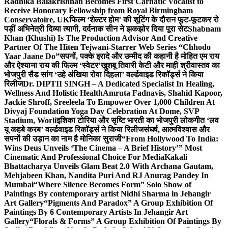
Radhika Balakrishnan Becomes First Carnatic Vocalist to
Receive Honorary Fellowship from Royal Birmingham
Conservatoire, UK
फिल्म ‘शेल्टर होम’ की शूटिंग के दौरान फूट-फूटकर रो
पड़ीं अभिनेत्री दिव्या त्यागी, दर्दनाक सीन ने झकझोर दिया पूरा सेट
Shabnam
Khan (Khushi) Is The Production Advisor And Creative
Partner Of The Hiten Tejwani-Starrer Web Series “Chhodo
Yaar Jaane Do”
सपनों, पक्के इरादे और उम्मीद की कहानी है मोहित एम राय
और ऐश्याना राय की फिल्म ‘स्वेटर’
खुशबू तिवारी केटी और माही श्रीवास्तव का
भोजपुरी सैड सांग ‘उहे अंखिया रोवा दिहला’ वर्ल्डवाइड रिकॉर्ड्स ने किया
रिलीज
Dr. DIPTII SINGH – A Dedicated Specialist In Healing,
Wellness And Holistic Health
Amruta Fadnavis, Shahid Kapoor,
Jackie Shroff, Sreeleela To Empower Over 1,000 Children At
Divyaj Foundation Yoga Day Celebration At Dome, SVP
Stadium, Worli
इशिका टोरिया और सृष्टि भारती का भोजपुरी लोकगीत ‘लव
यू कहबे करब’ वर्ल्डवाइड रिकॉर्ड्स ने किया रिलीज
संघर्ष, आत्मविश्वास और
सपनों की उड़ान का नाम है मोनिका सुराजी
“From Hollywood To India:
Wins Deus Unveils ‘The Cinema – A Brief History’” Most
Cinematic And Professional Choice For Media
Kakali
Bhattacharya Unveils Glam Beat 2.0 With Archana Gautam,
Mehjabeen Khan, Nandita Puri And RJ Anurag Pandey In
Mumbai
“Where Silence Becomes Form” Solo Show of
Paintings By contemporary artist Nidhi Sharma in Jehangir
Art Gallery
“Pigments And Paradox” A Group Exhibition Of
Paintings By 6 Contemporary Artists In Jehangir Art
Gallery
“Florals & Forms” A Group Exhibition Of Paintings By