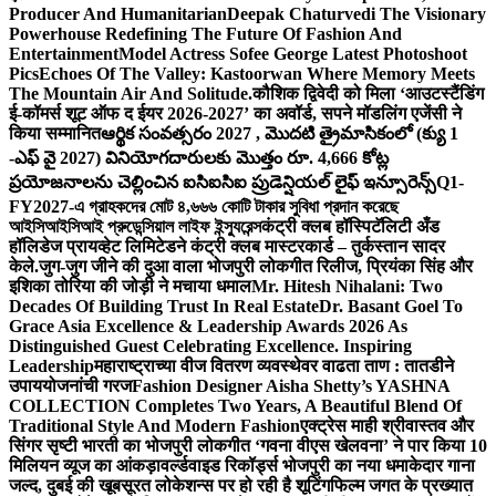
Producer And Humanitarian
Deepak Chaturvedi The Visionary
Powerhouse Redefining The Future Of Fashion And
Entertainment
Model Actress Sofee George Latest Photoshoot
Pics
Echoes Of The Valley: Kastoorwan Where Memory Meets
The Mountain Air And Solitude.
कौशिक द्विवेदी को मिला ‘आउटस्टैंडिंग
ई-कॉमर्स शूट ऑफ द ईयर 2026-2027’ का अवॉर्ड, सपने मॉडलिंग एजेंसी ने
किया सम्मानित
ఆర్థిక సంవత్సరం 2027 , మొదటి త్రైమాసికంలో (క్యు 1
-ఎఫ్ వై 2027) వినియోగదారులకు మొత్తం రూ. 4,666 కోట్ల
ప్రయోజనాలను చెల్లించిన ఐసిఐసిఐ ప్రుడెన్షియల్ లైఫ్ ఇన్సూరెన్స్
Q1-
FY2027-এ গ্রাহকদের মোট ৪,৬৬৬ কোটি টাকার সুবিধা প্রদান করেছে
আইসিআইসিআই প্রুডেন্সিয়াল লাইফ ইন্স্যুরেন্স
कंट्री क्लब हॉस्पिटॅलिटी अँड
हॉलिडेज प्रायव्हेट लिमिटेडने कंट्री क्लब मास्टरकार्ड – तुर्कस्तान सादर
केले.
जुग-जुग जीने की दुआ वाला भोजपुरी लोकगीत रिलीज, प्रियंका सिंह और
इशिका तोरिया की जोड़ी ने मचाया धमाल
Mr. Hitesh Nihalani: Two
Decades Of Building Trust In Real Estate
Dr. Basant Goel To
Grace Asia Excellence & Leadership Awards 2026 As
Distinguished Guest Celebrating Excellence. Inspiring
Leadership
महाराष्ट्राच्या वीज वितरण व्यवस्थेवर वाढता ताण : तातडीने
उपाययोजनांची गरज
Fashion Designer Aisha Shetty’s YASHNA
COLLECTION Completes Two Years, A Beautiful Blend Of
Traditional Style And Modern Fashion
एक्ट्रेस माही श्रीवास्तव और
सिंगर सृष्टी भारती का भोजपुरी लोकगीत ‘गवना वीएस खेलवना’ ने पार किया 10
मिलियन व्यूज का आंकड़ा
वर्ल्डवाइड रिकॉर्ड्स भोजपुरी का नया धमाकेदार गाना
जल्द, दुबई की खूबसूरत लोकेशन्स पर हो रही है शूटिंग
फिल्म जगत के प्रख्यात