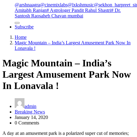
@arshnaagra
@cinemixlabs
@lxkshmusic
@sekhon_harpreet_si
Amitabh Ranjan
# Astrologer Pandit Rahul Shastri
# Dr.
Santosh Raosaheb Chavan mumbai
Subscribe
Home
Magic Mountain – India’s Largest Amusement Park Now In
Lonavala !
Magic Mountain – India’s
Largest Amusement Park Now
In Lonavala !
admin
Breaking News
January 14, 2020
0 Comments
A day at an amusement park is a polarized super cut of memories;