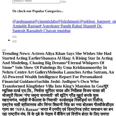
for:
Or check our Popular Categories...
@arshnaagra
@cinemixlabs
@lxkshmusic
@sekhon_harpreet_si
Amitabh Ranjan
# Astrologer Pandit Rahul Shastri
# Dr.
Santosh Raosaheb Chavan mumbai
Trending News:
Actress Aliya Khan Says She Wishes She Had
Started Acting Earlier
Shanaya Al Haq: A Rising Star In Acting
And Modeling, Chasing Big Dreams
“Eternal Whispers Of
Stone” Solo Show Of Paintings By Uma Krishnamoorthy In
Nehru Centre Art Gallery
Melooha Launches Artha Sutram, An
AI-Powered Wealth Intelligence Report For Personalized
Financial Guidance
Sachiin Joshi: Jodhpur’s Own Who
Transformed Kingfisher Villa Into King’s Mansion In Goa
सुर
म्यूजिक वर्ल्ड प्रा.लि., निर्माता सुरिंदर यादव और निर्देशक विजय यादव की
भोजपुरी फिल्म ‘गंगा जमुना सरस्वती’ की शूटिंग ग्रैंड मुहूर्त करके शुरू
महराजगंज, भदोही में
‘कैलाश के निवासी’ वर्ल्डवाइड रिकॉर्ड्स पर रिलीज,
एक्ट्रेस माही श्रीवास्तव और सिंगर शिवानी सिंह का नया बोलबम गीत
वीकेडीएल
ग्रुप का ‘NPA Bazaar’ भारत में एनपीए एवं डिस्ट्रेस्ड एसेट समाधान का बन
रहा राष्ट्रीय मंच, वि के दुबे के नेतृत्व में बैंकिंग एवं वित्तीय क्षेत्र के लिए समग्र