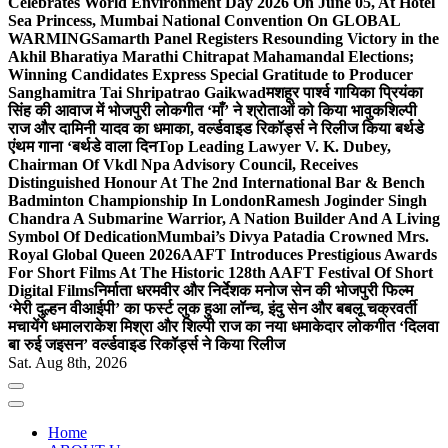
Celebrates World Environment Day 2026 On June 05, At Hotel
Sea Princess, Mumbai National Convention On GLOBAL
WARMING
Samarth Panel Registers Resounding Victory in the
Akhil Bharatiya Marathi Chitrapat Mahamandal Elections;
Winning Candidates Express Special Gratitude to Producer
Sanghamitra Tai Shripatrao Gaikwad
मशहूर पार्श्व गायिका प्रियंका
सिंह की आवाज में भोजपुरी लोकगीत ‘माँ’ ने श्रोताओं को किया भावुक
शिल्पी
राज और दामिनी यादव का धमाका, वर्ल्डवाइड रिकॉर्ड्स ने रिलीज किया बर्थडे
एंथम गाना ‘बर्थडे वाला दिन
Top Leading Lawyer V. K. Dubey,
Chairman Of Vkdl Npa Advisory Council, Receives
Distinguished Honour At The 2nd International Bar & Bench
Badminton Championship In London
Ramesh Joginder Singh
Chandra A Submarine Warrior, A Nation Builder And A Living
Symbol Of Dedication
Mumbai’s Divya Patadia Crowned Mrs.
Royal Global Queen 2026
AAFT Introduces Prestigious Awards
For Short Films At The Historic 128th AAFT Festival Of Short
Digital Films
निर्माता धरमवीर और निर्देशक मनोज सेन की भोजपुरी फिल्म
‘मेरी दुल्हन वीआईपी’ का फर्स्ट लुक हुआ लॉन्च, इंदु सेन और बबलू चक्रवर्ती
मचायेंगे धमाल
राकेश मिश्रा और शिल्पी राज का नया धमाकेदार लोकगीत ‘दिलवा
बा रुई जइसन’ वर्ल्डवाइड रिकॉर्ड्स ने किया रिलीज
Sat. Aug 8th, 2026
Home