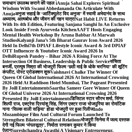
समाधान उपलब्ध कराने की पहल i
Anuja Sahai Explores Spiritual
Wisdom With Swami Abhedananda On Articulate With
Anuja
अनुजा सहाई के ‘आर्टिक्युलेट विद अनुजा’ में स्वामी अभेदानंद के साथ
अध्यात्म, आत्मबोध और जीवन की गहन यात्रा
Nat Habit LIVE Returns
With Its 4th Edition, Featuring Sanjana Sanghi In An Exclusive
Look Inside Fresh Ayurveda Kitchen
AAFT Hosts Engaging
Mental Health Workshop By Aruna Babbar At Marwah
Studios
Kalyanji Jana’s 5th Bharat Gaurav Icon Award 2026
Held In Delhi
7th DPIAF Lifestyle Iconic Award & 3rd DPIAF
OTT Influencer & Youtuber Iconic Award 2026 In
Delhi
Rupesh Pandey – Bihar 2026 A Rising Force At The
Intersection Of Business, Leadership & Public Service
संचिता
बनर्जी, प्रत्युष मिश्रा की भोजपुरी फिल्म ‘छठी माई के धोके चरनिया’ की शूटिंग
कंप्लीट, पोस्ट प्रोडक्शन शुरू
Vaishnavi Chalke The Winner Of
Queen Of Global International 2026 At International Crowning
2026 Held At Raddison Hotel Mumbai, The Pageant Presented
By Joill Entertainments
Saartha Sameer Gore Winner Of Queen
Of Global Universe 2026 At International Crowning 2026
Presented By Joill Entertainments
डिजिटल स्टार सौरभ शर्मा, सिंगर
शिल्पी राज, एक्ट्रेस प्रियांशु सिंह, सिंगर एक्टर राजा भोजपुरिया का रोमांटिक
गाना ‘सिल्क वाली सड़िया’ होडा भोजपुरी पर हुआ रिलीज
Indo
Mozambique Film And Cultural Forum Launched To
Strengthen Bilateral Cultural Relations
भोजपुरी सिनेमा में जल्द दस्तक
देगी नई फिल्म ‘मंगलसूत्र’, निर्माता रत्नाकर कुमार ने किया
ऐलान
Sureshchandra Awasthi A Visionary Entrepreneur,