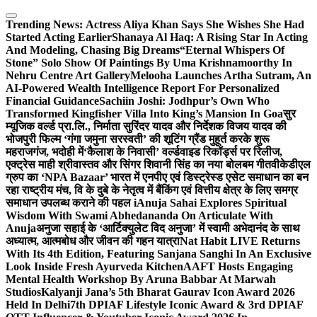
Skip
to
Trending News:
Actress Aliya Khan Says She Wishes She Had
content
Started Acting Earlier
Shanaya Al Haq: A Rising Star In Acting
And Modeling, Chasing Big Dreams
“Eternal Whispers Of
Stone” Solo Show Of Paintings By Uma Krishnamoorthy In
Nehru Centre Art Gallery
Melooha Launches Artha Sutram, An
AI-Powered Wealth Intelligence Report For Personalized
Financial Guidance
Sachiin Joshi: Jodhpur’s Own Who
Transformed Kingfisher Villa Into King’s Mansion In Goa
सुर
म्यूजिक वर्ल्ड प्रा.लि., निर्माता सुरिंदर यादव और निर्देशक विजय यादव की
भोजपुरी फिल्म ‘गंगा जमुना सरस्वती’ की शूटिंग ग्रैंड मुहूर्त करके शुरू
महराजगंज, भदोही में
‘कैलाश के निवासी’ वर्ल्डवाइड रिकॉर्ड्स पर रिलीज,
एक्ट्रेस माही श्रीवास्तव और सिंगर शिवानी सिंह का नया बोलबम गीत
वीकेडीएल
ग्रुप का ‘NPA Bazaar’ भारत में एनपीए एवं डिस्ट्रेस्ड एसेट समाधान का बन
रहा राष्ट्रीय मंच, वि के दुबे के नेतृत्व में बैंकिंग एवं वित्तीय क्षेत्र के लिए समग्र
समाधान उपलब्ध कराने की पहल i
Anuja Sahai Explores Spiritual
Wisdom With Swami Abhedananda On Articulate With
Anuja
अनुजा सहाई के ‘आर्टिक्युलेट विद अनुजा’ में स्वामी अभेदानंद के साथ
अध्यात्म, आत्मबोध और जीवन की गहन यात्रा
Nat Habit LIVE Returns
With Its 4th Edition, Featuring Sanjana Sanghi In An Exclusive
Look Inside Fresh Ayurveda Kitchen
AAFT Hosts Engaging
Mental Health Workshop By Aruna Babbar At Marwah
Studios
Kalyanji Jana’s 5th Bharat Gaurav Icon Award 2026
Held In Delhi
7th DPIAF Lifestyle Iconic Award & 3rd DPIAF