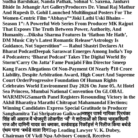
Sudha Barshikar, Nanda Pathak, Sohnal V. Saxena, Janhavi
Bhide In Jehangir Art Gallery
Producers Dr. Vimal Raj Mathur
And Rupesh D. Gohil Launched Multilingual Posters For The
Women-Centric Film “Abhaya”
“Jiski Lathi Uski Bhains –
Season 1”: A Powerful Web Series From Producer MK Rajput
That Exposes The Truth Between Power, Authority, And
Humanity…
Diksha Sharma Features In ‘Hathon Me Hath’,
DM Music City’s Latest Romantic Release
“Astrology Is
Guidance, Not Superstition” — Rahul Shastri Declares At
Bharat Podcast
Deepak Saraswat Emerges Among India’s Top
4 Podcasters; ‘Bharat Podcast’ Takes The Digital World By
Storm
‘Carry On Jatta’ Fame Punjabi Film Director Smeep
Kang Faces Allegations Of Non-Payment Of Nearly ₹10 Crore
Liability, Despite Arbitration Award, High Court And Supreme
Court Order
Progressive Foundation Of Human Rights
Celebrates World Environment Day 2026 On June 05, At Hotel
Sea Princess, Mumbai National Convention On GLOBAL
WARMING
Samarth Panel Registers Resounding Victory in the
Akhil Bharatiya Marathi Chitrapat Mahamandal Elections;
Winning Candidates Express Special Gratitude to Producer
Sanghamitra Tai Shripatrao Gaikwad
मशहूर पार्श्व गायिका प्रियंका
सिंह की आवाज में भोजपुरी लोकगीत ‘माँ’ ने श्रोताओं को किया भावुक
शिल्पी
राज और दामिनी यादव का धमाका, वर्ल्डवाइड रिकॉर्ड्स ने रिलीज किया बर्थडे
एंथम गाना ‘बर्थडे वाला दिन
Top Leading Lawyer V. K. Dubey,
Chairman Of Vkdl Npa Advisory Council, Receives