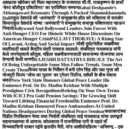
अशफ़ाक खोपेकर को मिला महाराष्ट्र के राज्यपाल सी.पी. राधाकृष्णन के हाथों
‘बेस्ट बॉलीवुड एक्टिविस्ट’ का प्रतिष्ठित सम्मान
Rahul Deshpande’s
Abhangawari Resonates Through A Packed Shanmukhananda
Hall
राहुल देशपांडे की ‘अभंगवारी’ ने शन्मुखानंद हॉल को भक्तिरस से सराबोर
किया
राहुल देशपांडे यांच्या ‘अभंगवारी’ने शन्मुखानंद सभागृह भक्तिरसात न्हाऊन
निघाले
Hollywood And Bollywood Leaders Join Forces With
Anti-Hunger CEO For Historic White House Discussions On
American Hunger Crisis
PALLAVI THORAVE: A Rising Star
Of Lavani, Acting And Social Impact !
मोशी दुर्घटनेतील जखमींच्या
मदतीसाठी धावले केंद्रीय मंत्री रामदास आठवले; संघमित्रा गायकवाड यांनी
केले जननेतृत्वाचे कौतुक, महिला सक्षमीकरणासाठी शासनाच्या योजनांचा लाभ
देण्याची केली मागणी
RAJESHH DATTATRYA BHUJLE The Art
Of Being Unforgettable Some Men Follow Trends. Some Men
Create Them
विजय यादव के निर्देशन में बनी प्रेम सिंह और रक्षा गुप्ता की
भोजपुरी फिल्म ‘जोरू का गुलाम’ का ट्रेलर रिलीज, दर्शकों के बीच मचाया
धमाल
New York State Honours Global Peace Leader His
Eminence Prof. Sir Dr. Madhu Krishan With Multiple
Prestigious Civic Recognitions
Retiring On Your Own Terms
With ICICI Pru Gold Pension Savings: The Growing Shift
Toward Lifelong Financial Freedom
His Eminence Prof. Dr.
Madhu Krishan Honoured Peace Ambassadors At United
Nations Headquarters During Global Peace Seminar
कलाकारांच्या
दिंडीत रिपब्लिकन नेत्या तथा निर्माती संघमित्रा ताई गायकवाड यांचा उत्स्फूर्त
सहभाग
आस्था से आगाज: कोलकाता में राजनीतिक पारी से पहले माँ
विन्ध्यवासिनी दरबार पहुंचे कुलदीप मैती, मांगा आशीर्वाद
फ़िल्म “अभिमन्यु – एक