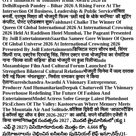
OTT Influencer & Youtuber Iconic Award 2026 In
Delhi
Rupesh Pandey – Bihar 2026 A Rising Force At The
Intersection Of Business, Leadership & Public Service
संचिता
बनर्जी, प्रत्युष मिश्रा की भोजपुरी फिल्म ‘छठी माई के धोके चरनिया’ की शूटिंग
कंप्लीट, पोस्ट प्रोडक्शन शुरू
Vaishnavi Chalke The Winner Of
Queen Of Global International 2026 At International Crowning
2026 Held At Raddison Hotel Mumbai, The Pageant Presented
By Joill Entertainments
Saartha Sameer Gore Winner Of Queen
Of Global Universe 2026 At International Crowning 2026
Presented By Joill Entertainments
डिजिटल स्टार सौरभ शर्मा, सिंगर
शिल्पी राज, एक्ट्रेस प्रियांशु सिंह, सिंगर एक्टर राजा भोजपुरिया का रोमांटिक
गाना ‘सिल्क वाली सड़िया’ होडा भोजपुरी पर हुआ रिलीज
Indo
Mozambique Film And Cultural Forum Launched To
Strengthen Bilateral Cultural Relations
भोजपुरी सिनेमा में जल्द दस्तक
देगी नई फिल्म ‘मंगलसूत्र’, निर्माता रत्नाकर कुमार ने किया
ऐलान
Sureshchandra Awasthi A Visionary Entrepreneur,
Producer And Humanitarian
Deepak Chaturvedi The Visionary
Powerhouse Redefining The Future Of Fashion And
Entertainment
Model Actress Sofee George Latest Photoshoot
Pics
Echoes Of The Valley: Kastoorwan Where Memory Meets
The Mountain Air And Solitude.
कौशिक द्विवेदी को मिला ‘आउटस्टैंडिंग
ई-कॉमर्स शूट ऑफ द ईयर 2026-2027’ का अवॉर्ड, सपने मॉडलिंग एजेंसी ने
किया सम्मानित
ఆర్థిక సంవత్సరం 2027 , మొదటి త్రైమాసికంలో (క్యు 1
-ఎఫ్ వై 2027) వినియోగదారులకు మొత్తం రూ. 4,666 కోట్ల
ప్రయోజనాలను చెల్లించిన ఐసిఐసిఐ ప్రుడెన్షియల్ లైఫ్ ఇన్సూరెన్స్
Q1-