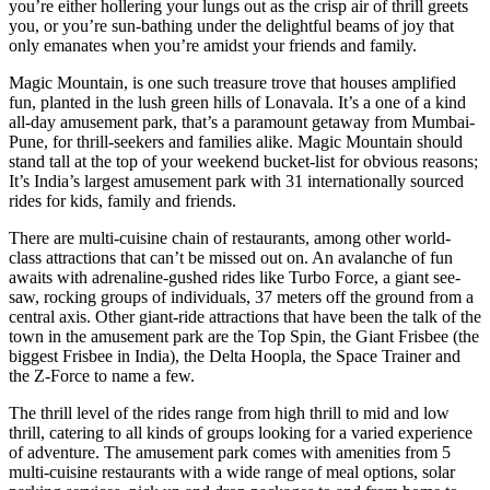
you’re either hollering your lungs out as the crisp air of thrill greets
you, or you’re sun-bathing under the delightful beams of joy that
only emanates when you’re amidst your friends and family.
Magic Mountain, is one such treasure trove that houses amplified
fun, planted in the lush green hills of Lonavala. It’s a one of a kind
all-day amusement park, that’s a paramount getaway from Mumbai-
Pune, for thrill-seekers and families alike. Magic Mountain should
stand tall at the top of your weekend bucket-list for obvious reasons;
It’s India’s largest amusement park with 31 internationally sourced
rides for kids, family and friends.
There are multi-cuisine chain of restaurants, among other world-
class attractions that can’t be missed out on. An avalanche of fun
awaits with adrenaline-gushed rides like Turbo Force, a giant see-
saw, rocking groups of individuals, 37 meters off the ground from a
central axis. Other giant-ride attractions that have been the talk of the
town in the amusement park are the Top Spin, the Giant Frisbee (the
biggest Frisbee in India), the Delta Hoopla, the Space Trainer and
the Z-Force to name a few.
The thrill level of the rides range from high thrill to mid and low
thrill, catering to all kinds of groups looking for a varied experience
of adventure. The amusement park comes with amenities from 5
multi-cuisine restaurants with a wide range of meal options, solar