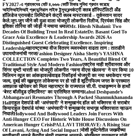
FY2027-এ গ্রাহকদের মোট ৪,৬৬৬ কোটি টাকার সুবিধা প্রদান করেছে
আইসিআইসিআই প্রুডেন্সিয়াল লাইফ ইন্স্যুরেন্স
कंट्री क्लब हॉस्पिटॅलिटी अँड
हॉलिडेज प्रायव्हेट लिमिटेडने कंट्री क्लब मास्टरकार्ड – तुर्कस्तान सादर
केले.
जुग-जुग जीने की दुआ वाला भोजपुरी लोकगीत रिलीज, प्रियंका सिंह और
इशिका तोरिया की जोड़ी ने मचाया धमाल
Mr. Hitesh Nihalani: Two
Decades Of Building Trust In Real Estate
Dr. Basant Goel To
Grace Asia Excellence & Leadership Awards 2026 As
Distinguished Guest Celebrating Excellence. Inspiring
Leadership
महाराष्ट्राच्या वीज वितरण व्यवस्थेवर वाढता ताण : तातडीने
उपाययोजनांची गरज
Fashion Designer Aisha Shetty’s YASHNA
COLLECTION Completes Two Years, A Beautiful Blend Of
Traditional Style And Modern Fashion
एक्ट्रेस माही श्रीवास्तव और
सिंगर सृष्टी भारती का भोजपुरी लोकगीत ‘गवना वीएस खेलवना’ ने पार किया 10
मिलियन व्यूज का आंकड़ा
वर्ल्डवाइड रिकॉर्ड्स भोजपुरी का नया धमाकेदार गाना
जल्द, दुबई की खूबसूरत लोकेशन्स पर हो रही है शूटिंग
फिल्म जगत के प्रख्यात
अशफ़ाक खोपेकर को मिला महाराष्ट्र के राज्यपाल सी.पी. राधाकृष्णन के हाथों
‘बेस्ट बॉलीवुड एक्टिविस्ट’ का प्रतिष्ठित सम्मान
Rahul Deshpande’s
Abhangawari Resonates Through A Packed Shanmukhananda
Hall
राहुल देशपांडे की ‘अभंगवारी’ ने शन्मुखानंद हॉल को भक्तिरस से सराबोर
किया
राहुल देशपांडे यांच्या ‘अभंगवारी’ने शन्मुखानंद सभागृह भक्तिरसात न्हाऊन
निघाले
Hollywood And Bollywood Leaders Join Forces With
Anti-Hunger CEO For Historic White House Discussions On
American Hunger Crisis
PALLAVI THORAVE: A Rising Star
Of Lavani, Acting And Social Impact !
मोशी दुर्घटनेतील जखमींच्या
मदतीसाठी धावले केंद्रीय मंत्री रामदास आठवले; संघमित्रा गायकवाड यांनी