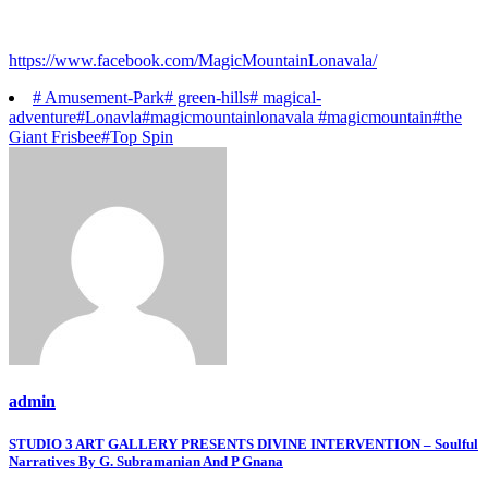
https://www.facebook.com/MagicMountainLonavala/
# Amusement-Park
# green-hills
# magical-
adventure
#Lonavla
#magicmountainlonavala #magicmountain
#the
Giant Frisbee
#Top Spin
admin
Post
STUDIO 3 ART GALLERY PRESENTS DIVINE INTERVENTION – Soulful
Narratives By G. Subramanian And P Gnana
navigation