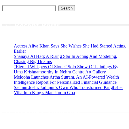
Search
Recent Posts
Actress Aliya Khan Says She Wishes She Had Started Acting
Earlier
Shanaya Al Haq: A Rising Star In Acting And Modeling,
Chasing Big Dreams
“Eternal Whispers Of Stone” Solo Show Of Paintings By
Uma Krishnamoorthy In Nehru Centre Art Gallery
Melooha Launches Artha Sutram, An AI-Powered Wealth
Intelligence Report For Personalized Financial Guidance
Sachiin Joshi: Jodhpur’s Own Who Transformed Kingfisher
Villa Into King’s Mansion In Goa
Recent Comments