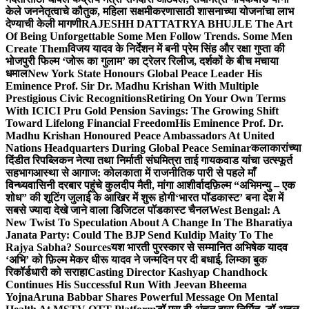
केले जननेतृत्वाचे कौतुक, महिला सक्षमीकरणासाठी शासनाच्या योजनांचा लाभ
देण्याची केली मागणी
RAJESHH DATTATRYA BHUJLE The Art
Of Being Unforgettable Some Men Follow Trends. Some Men
Create Them
विजय यादव के निर्देशन में बनी प्रेम सिंह और रक्षा गुप्ता की
भोजपुरी फिल्म ‘जोरू का गुलाम’ का ट्रेलर रिलीज, दर्शकों के बीच मचाया
धमाल
New York State Honours Global Peace Leader His
Eminence Prof. Sir Dr. Madhu Krishan With Multiple
Prestigious Civic Recognitions
Retiring On Your Own Terms
With ICICI Pru Gold Pension Savings: The Growing Shift
Toward Lifelong Financial Freedom
His Eminence Prof. Dr.
Madhu Krishan Honoured Peace Ambassadors At United
Nations Headquarters During Global Peace Seminar
कलाकारांच्या
दिंडीत रिपब्लिकन नेत्या तथा निर्माती संघमित्रा ताई गायकवाड यांचा उत्स्फूर्त
सहभाग
आस्था से आगाज: कोलकाता में राजनीतिक पारी से पहले माँ
विन्ध्यवासिनी दरबार पहुंचे कुलदीप मैती, मांगा आशीर्वाद
फ़िल्म “अभिमन्यु – एक
शोध” की शूटिंग जुलाई के आखिर में शुरू होगी
‘भारत पॉडकास्ट’ बना देश में
सबसे ज्यादा देखे जाने वाला डिजिटल पॉडकास्ट चैनल
West Bengal: A
New Twist To Speculation About A Change In The Bharatiya
Janata Party: Could The BJP Send Kuldip Maity To The
Rajya Sabha? Sources
यश भारती पुरस्कार से सम्मानित अभिषेक यादव
‘अभि’ को फ़िल्म मेकर धीरू यादव ने जन्मदिन पर दी बधाई, लिम्का बुक
रिकॉर्डधारी को सराहा
Casting Director Kashyap Chandhock
Continues His Successful Run With Jeevan Bheema
Yojna
Aruna Babbar Shares Powerful Message On Mental