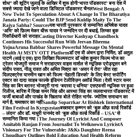
शोध” की शूटिंग जुलाई के आखिर में शुरू होगी
‘भारत पॉडकास्ट’ बना देश में
सबसे ज्यादा देखे जाने वाला डिजिटल पॉडकास्ट चैनल
West Bengal: A
New Twist To Speculation About A Change In The Bharatiya
Janata Party: Could The BJP Send Kuldip Maity To The
Rajya Sabha? Sources
यश भारती पुरस्कार से सम्मानित अभिषेक यादव
‘अभि’ को फ़िल्म मेकर धीरू यादव ने जन्मदिन पर दी बधाई, लिम्का बुक
रिकॉर्डधारी को सराहा
Casting Director Kashyap Chandhock
Continues His Successful Run With Jeevan Bheema
Yojna
Aruna Babbar Shares Powerful Message On Mental
Health At MSTV OTT Platform
डॉ एस वी अंचन द्वारा निर्मित, डॉ अतुल
पाटणे (आई ए एस) द्वारा लिखित फिल्मस्टार डॉ महेश कुमार फिल्म भोज का
ट्रेलर भोजपुरी समाज ने सराहा
एयर वाइस मार्शल से म्यूज़िक प्रोड्यूसर बने
संदीप रावत, नीलू रावत और अमित मिश्रा का ‘असर ये तेरा’ जीत रहा
दिल
एक्ट्रेस यास्मीन खान को फिल्म ‘देहाती डिस्को’ के लिए बेस्ट सपोर्टिंग
एक्टर का दादा साहब फाल्के इंडियन टेलीविज़न अवॉर्ड मिला।
देसी स्टार समर
सिंह का बिग ब्लास्ट भोजपुरी गाना ‘बदरवा ए धनिया’ एसएफसी म्यूजिक पर हुआ
रिलीज, बारिश में दिखा समर सिंह और आस्था सिंह का जलवा
भारत पॉडकास्ट में
फर्जी बाबाओं और पाखंड के खिलाफ बोले रोहित भार्गव- ज्योतिष समाधान का
मार्ग है, चमत्कार का नहीं
Sandip Soparrkar At Bishkek International
Film Festival In Kyrgyzstan
बख्तवार कृष्णन को ‘बुक ऑफ़ वर्ल्ड रिकॉर्ड
– लंदन’ और डॉ. माधुरी पानमंद को ‘बुक ऑफ़ वर्ल्ड रिकॉर्ड – USA’ से
सम्मानित किया गया।
The Journey Of Lyricist And Composer
Amitabh Ranjan From Journalist To Welknown Lyricist
A
Visionary For The Vulnerable: J&Ks Daughter Reena
Choudhary Outlines Bold Education And Health Reform