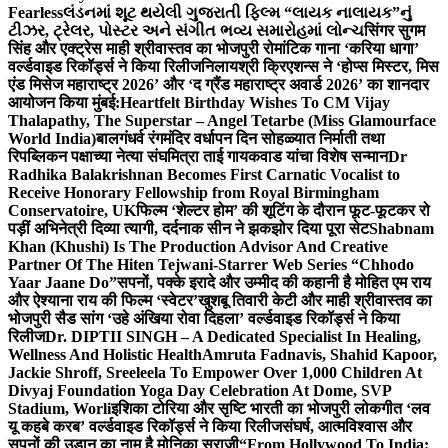
Fearless
લંડનમાં શૂટ થયેલી ગુજરાતી ફિલ્મ “લાયક નાલાયક”નું
ટીઝર, ટ્રેલર, પોસ્ટર અને સંગીત ભવ્ય સમારોહમાં લોન્ચ
सिंगर सुगम
सिंह और एक्ट्रेस माही श्रीवास्तव का भोजपुरी रोमांटिक गाना ‘करिया धागा’
वर्ल्डवाइड रिकॉर्ड्स ने किया रिलीज
निलायश्री क्रिएशन्स ने ‘होप्स मिस्टर, मिस
एंड मिसेज महाराष्ट्र 2026’ और ‘द ग्रैंड महाराष्ट्र अवार्ड 2026’ का शानदार
आयोजन किया मुंबई:
Heartfelt Birthday Wishes To CM Vijay
Thalapathy, The Superstar – Angel Tetarbe (Miss Glamourface
World India)
बालगंधर्व रंगमंदिर वर्धापन दिन सोहळ्यात निर्माती तथा
रिपब्लिकन पक्षाच्या नेत्या संघमित्रा ताई गायकवाड यांचा विशेष सन्मान
Dr
Radhika Balakrishnan Becomes First Carnatic Vocalist to
Receive Honorary Fellowship from Royal Birmingham
Conservatoire, UK
फिल्म ‘शेल्टर होम’ की शूटिंग के दौरान फूट-फूटकर रो
पड़ीं अभिनेत्री दिव्या त्यागी, दर्दनाक सीन ने झकझोर दिया पूरा सेट
Shabnam
Khan (Khushi) Is The Production Advisor And Creative
Partner Of The Hiten Tejwani-Starrer Web Series “Chhodo
Yaar Jaane Do”
सपनों, पक्के इरादे और उम्मीद की कहानी है मोहित एम राय
और ऐश्याना राय की फिल्म ‘स्वेटर’
खुशबू तिवारी केटी और माही श्रीवास्तव का
भोजपुरी सैड सांग ‘उहे अंखिया रोवा दिहला’ वर्ल्डवाइड रिकॉर्ड्स ने किया
रिलीज
Dr. DIPTII SINGH – A Dedicated Specialist In Healing,
Wellness And Holistic Health
Amruta Fadnavis, Shahid Kapoor,
Jackie Shroff, Sreeleela To Empower Over 1,000 Children At
Divyaj Foundation Yoga Day Celebration At Dome, SVP
Stadium, Worli
इशिका टोरिया और सृष्टि भारती का भोजपुरी लोकगीत ‘लव
यू कहबे करब’ वर्ल्डवाइड रिकॉर्ड्स ने किया रिलीज
संघर्ष, आत्मविश्वास और
सपनों की उड़ान का नाम है मोनिका सुराजी
“From Hollywood To India: