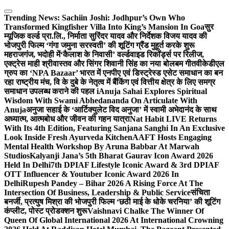
Skip
to
Trending News:
Sachiin Joshi: Jodhpur’s Own Who
content
Transformed Kingfisher Villa Into King’s Mansion In Goa
सुर
म्यूजिक वर्ल्ड प्रा.लि., निर्माता सुरिंदर यादव और निर्देशक विजय यादव की
भोजपुरी फिल्म ‘गंगा जमुना सरस्वती’ की शूटिंग ग्रैंड मुहूर्त करके शुरू
महराजगंज, भदोही में
‘कैलाश के निवासी’ वर्ल्डवाइड रिकॉर्ड्स पर रिलीज,
एक्ट्रेस माही श्रीवास्तव और सिंगर शिवानी सिंह का नया बोलबम गीत
वीकेडीएल
ग्रुप का ‘NPA Bazaar’ भारत में एनपीए एवं डिस्ट्रेस्ड एसेट समाधान का बन
रहा राष्ट्रीय मंच, वि के दुबे के नेतृत्व में बैंकिंग एवं वित्तीय क्षेत्र के लिए समग्र
समाधान उपलब्ध कराने की पहल i
Anuja Sahai Explores Spiritual
Wisdom With Swami Abhedananda On Articulate With
Anuja
अनुजा सहाई के ‘आर्टिक्युलेट विद अनुजा’ में स्वामी अभेदानंद के साथ
अध्यात्म, आत्मबोध और जीवन की गहन यात्रा
Nat Habit LIVE Returns
With Its 4th Edition, Featuring Sanjana Sanghi In An Exclusive
Look Inside Fresh Ayurveda Kitchen
AAFT Hosts Engaging
Mental Health Workshop By Aruna Babbar At Marwah
Studios
Kalyanji Jana’s 5th Bharat Gaurav Icon Award 2026
Held In Delhi
7th DPIAF Lifestyle Iconic Award & 3rd DPIAF
OTT Influencer & Youtuber Iconic Award 2026 In
Delhi
Rupesh Pandey – Bihar 2026 A Rising Force At The
Intersection Of Business, Leadership & Public Service
संचिता
बनर्जी, प्रत्युष मिश्रा की भोजपुरी फिल्म ‘छठी माई के धोके चरनिया’ की शूटिंग
कंप्लीट, पोस्ट प्रोडक्शन शुरू
Vaishnavi Chalke The Winner Of
Queen Of Global International 2026 At International Crowning