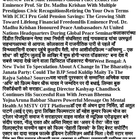
Eminence Prof. Sir Dr. Madhu Krishan With Multiple
Prestigious Civic Recognitions
Retiring On Your Own Terms
With ICICI Pru Gold Pension Savings: The Growing Shift
Toward Lifelong Financial Freedom
His Eminence Prof. Dr.
Madhu Krishan Honoured Peace Ambassadors At United
Nations Headquarters During Global Peace Seminar
कलाकारांच्या
दिंडीत रिपब्लिकन नेत्या तथा निर्माती संघमित्रा ताई गायकवाड यांचा उत्स्फूर्त
सहभाग
आस्था से आगाज: कोलकाता में राजनीतिक पारी से पहले माँ
विन्ध्यवासिनी दरबार पहुंचे कुलदीप मैती, मांगा आशीर्वाद
फ़िल्म “अभिमन्यु – एक
शोध” की शूटिंग जुलाई के आखिर में शुरू होगी
‘भारत पॉडकास्ट’ बना देश में
सबसे ज्यादा देखे जाने वाला डिजिटल पॉडकास्ट चैनल
West Bengal: A
New Twist To Speculation About A Change In The Bharatiya
Janata Party: Could The BJP Send Kuldip Maity To The
Rajya Sabha? Sources
यश भारती पुरस्कार से सम्मानित अभिषेक यादव
‘अभि’ को फ़िल्म मेकर धीरू यादव ने जन्मदिन पर दी बधाई, लिम्का बुक
रिकॉर्डधारी को सराहा
Casting Director Kashyap Chandhock
Continues His Successful Run With Jeevan Bheema
Yojna
Aruna Babbar Shares Powerful Message On Mental
Health At MSTV OTT Platform
डॉ एस वी अंचन द्वारा निर्मित, डॉ अतुल
पाटणे (आई ए एस) द्वारा लिखित फिल्मस्टार डॉ महेश कुमार फिल्म भोज का
ट्रेलर भोजपुरी समाज ने सराहा
एयर वाइस मार्शल से म्यूज़िक प्रोड्यूसर बने
संदीप रावत, नीलू रावत और अमित मिश्रा का ‘असर ये तेरा’ जीत रहा
दिल
एक्ट्रेस यास्मीन खान को फिल्म ‘देहाती डिस्को’ के लिए बेस्ट सपोर्टिंग
एक्टर का दादा साहब फाल्के इंडियन टेलीविज़न अवॉर्ड मिला।
देसी स्टार समर