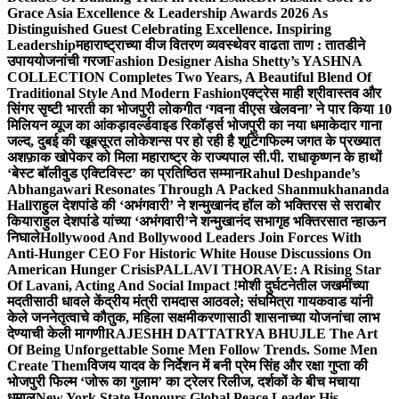
Grace Asia Excellence & Leadership Awards 2026 As
Distinguished Guest Celebrating Excellence. Inspiring
Leadership
महाराष्ट्राच्या वीज वितरण व्यवस्थेवर वाढता ताण : तातडीने
उपाययोजनांची गरज
Fashion Designer Aisha Shetty’s YASHNA
COLLECTION Completes Two Years, A Beautiful Blend Of
Traditional Style And Modern Fashion
एक्ट्रेस माही श्रीवास्तव और
सिंगर सृष्टी भारती का भोजपुरी लोकगीत ‘गवना वीएस खेलवना’ ने पार किया 10
मिलियन व्यूज का आंकड़ा
वर्ल्डवाइड रिकॉर्ड्स भोजपुरी का नया धमाकेदार गाना
जल्द, दुबई की खूबसूरत लोकेशन्स पर हो रही है शूटिंग
फिल्म जगत के प्रख्यात
अशफ़ाक खोपेकर को मिला महाराष्ट्र के राज्यपाल सी.पी. राधाकृष्णन के हाथों
‘बेस्ट बॉलीवुड एक्टिविस्ट’ का प्रतिष्ठित सम्मान
Rahul Deshpande’s
Abhangawari Resonates Through A Packed Shanmukhananda
Hall
राहुल देशपांडे की ‘अभंगवारी’ ने शन्मुखानंद हॉल को भक्तिरस से सराबोर
किया
राहुल देशपांडे यांच्या ‘अभंगवारी’ने शन्मुखानंद सभागृह भक्तिरसात न्हाऊन
निघाले
Hollywood And Bollywood Leaders Join Forces With
Anti-Hunger CEO For Historic White House Discussions On
American Hunger Crisis
PALLAVI THORAVE: A Rising Star
Of Lavani, Acting And Social Impact !
मोशी दुर्घटनेतील जखमींच्या
मदतीसाठी धावले केंद्रीय मंत्री रामदास आठवले; संघमित्रा गायकवाड यांनी
केले जननेतृत्वाचे कौतुक, महिला सक्षमीकरणासाठी शासनाच्या योजनांचा लाभ
देण्याची केली मागणी
RAJESHH DATTATRYA BHUJLE The Art
Of Being Unforgettable Some Men Follow Trends. Some Men
Create Them
विजय यादव के निर्देशन में बनी प्रेम सिंह और रक्षा गुप्ता की
भोजपुरी फिल्म ‘जोरू का गुलाम’ का ट्रेलर रिलीज, दर्शकों के बीच मचाया
धमाल
New York State Honours Global Peace Leader His