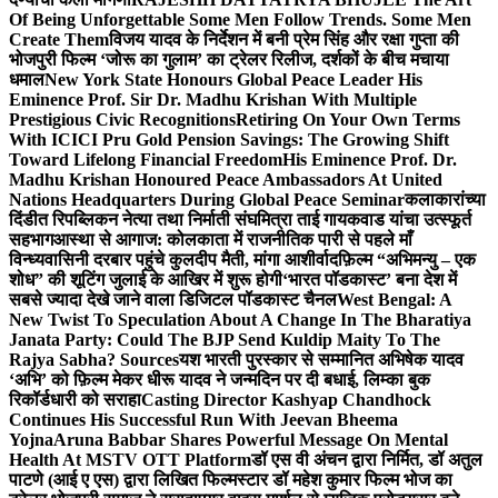
Of Being Unforgettable Some Men Follow Trends. Some Men
Create Them
विजय यादव के निर्देशन में बनी प्रेम सिंह और रक्षा गुप्ता की
भोजपुरी फिल्म ‘जोरू का गुलाम’ का ट्रेलर रिलीज, दर्शकों के बीच मचाया
धमाल
New York State Honours Global Peace Leader His
Eminence Prof. Sir Dr. Madhu Krishan With Multiple
Prestigious Civic Recognitions
Retiring On Your Own Terms
With ICICI Pru Gold Pension Savings: The Growing Shift
Toward Lifelong Financial Freedom
His Eminence Prof. Dr.
Madhu Krishan Honoured Peace Ambassadors At United
Nations Headquarters During Global Peace Seminar
कलाकारांच्या
दिंडीत रिपब्लिकन नेत्या तथा निर्माती संघमित्रा ताई गायकवाड यांचा उत्स्फूर्त
सहभाग
आस्था से आगाज: कोलकाता में राजनीतिक पारी से पहले माँ
विन्ध्यवासिनी दरबार पहुंचे कुलदीप मैती, मांगा आशीर्वाद
फ़िल्म “अभिमन्यु – एक
शोध” की शूटिंग जुलाई के आखिर में शुरू होगी
‘भारत पॉडकास्ट’ बना देश में
सबसे ज्यादा देखे जाने वाला डिजिटल पॉडकास्ट चैनल
West Bengal: A
New Twist To Speculation About A Change In The Bharatiya
Janata Party: Could The BJP Send Kuldip Maity To The
Rajya Sabha? Sources
यश भारती पुरस्कार से सम्मानित अभिषेक यादव
‘अभि’ को फ़िल्म मेकर धीरू यादव ने जन्मदिन पर दी बधाई, लिम्का बुक
रिकॉर्डधारी को सराहा
Casting Director Kashyap Chandhock
Continues His Successful Run With Jeevan Bheema
Yojna
Aruna Babbar Shares Powerful Message On Mental
Health At MSTV OTT Platform
डॉ एस वी अंचन द्वारा निर्मित, डॉ अतुल
पाटणे (आई ए एस) द्वारा लिखित फिल्मस्टार डॉ महेश कुमार फिल्म भोज का