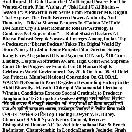
And Rupesh D. Gohil Launched Multilingual Posters For The
Women-Centric Film “Abhaya”
“Jiski Lathi Uski Bhains –
Season 1”: A Powerful Web Series From Producer MK Rajput
That Exposes The Truth Between Power, Authority, And
Humanity…
Diksha Sharma Features In ‘Hathon Me Hath’,
DM Music City’s Latest Romantic Release
“Astrology Is
Guidance, Not Superstition” — Rahul Shastri Declares At
Bharat Podcast
Deepak Saraswat Emerges Among India’s Top
4 Podcasters; ‘Bharat Podcast’ Takes The Digital World By
Storm
‘Carry On Jatta’ Fame Punjabi Film Director Smeep
Kang Faces Allegations Of Non-Payment Of Nearly ₹10 Crore
Liability, Despite Arbitration Award, High Court And Supreme
Court Order
Progressive Foundation Of Human Rights
Celebrates World Environment Day 2026 On June 05, At Hotel
Sea Princess, Mumbai National Convention On GLOBAL
WARMING
Samarth Panel Registers Resounding Victory in the
Akhil Bharatiya Marathi Chitrapat Mahamandal Elections;
Winning Candidates Express Special Gratitude to Producer
Sanghamitra Tai Shripatrao Gaikwad
मशहूर पार्श्व गायिका प्रियंका
सिंह की आवाज में भोजपुरी लोकगीत ‘माँ’ ने श्रोताओं को किया भावुक
शिल्पी
राज और दामिनी यादव का धमाका, वर्ल्डवाइड रिकॉर्ड्स ने रिलीज किया बर्थडे
एंथम गाना ‘बर्थडे वाला दिन
Top Leading Lawyer V. K. Dubey,
Chairman Of Vkdl Npa Advisory Council, Receives
Distinguished Honour At The 2nd International Bar & Bench
Badminton Championship In London
Ramesh Joginder Singh