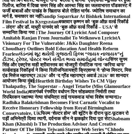
सिंह का बिग ब्लास्ट भोजपुरी गाना ‘बदरवा ए धनिया’ एसएफसी म्यूजिक पर हुआ
रिलीज, बारिश में दिखा समर सिंह और आस्था सिंह का जलवा
भारत पॉडकास्ट में
फर्जी बाबाओं और पाखंड के खिलाफ बोले रोहित भार्गव- ज्योतिष समाधान का
मार्ग है, चमत्कार का नहीं
Sandip Soparrkar At Bishkek International
Film Festival In Kyrgyzstan
बख्तवार कृष्णन को ‘बुक ऑफ़ वर्ल्ड रिकॉर्ड
– लंदन’ और डॉ. माधुरी पानमंद को ‘बुक ऑफ़ वर्ल्ड रिकॉर्ड – USA’ से
सम्मानित किया गया।
The Journey Of Lyricist And Composer
Amitabh Ranjan From Journalist To Welknown Lyricist
A
Visionary For The Vulnerable: J&Ks Daughter Reena
Choudhary Outlines Bold Education And Health Reform
Fearless
લંડનમાં શૂટ થયેલી ગુજરાતી ફિલ્મ “લાયક નાલાયક”નું
ટીઝર, ટ્રેલર, પોસ્ટર અને સંગીત ભવ્ય સમારોહમાં લોન્ચ
सिंगर सुगम
सिंह और एक्ट्रेस माही श्रीवास्तव का भोजपुरी रोमांटिक गाना ‘करिया धागा’
वर्ल्डवाइड रिकॉर्ड्स ने किया रिलीज
निलायश्री क्रिएशन्स ने ‘होप्स मिस्टर, मिस
एंड मिसेज महाराष्ट्र 2026’ और ‘द ग्रैंड महाराष्ट्र अवार्ड 2026’ का शानदार
आयोजन किया मुंबई:
Heartfelt Birthday Wishes To CM Vijay
Thalapathy, The Superstar – Angel Tetarbe (Miss Glamourface
World India)
बालगंधर्व रंगमंदिर वर्धापन दिन सोहळ्यात निर्माती तथा
रिपब्लिकन पक्षाच्या नेत्या संघमित्रा ताई गायकवाड यांचा विशेष सन्मान
Dr
Radhika Balakrishnan Becomes First Carnatic Vocalist to
Receive Honorary Fellowship from Royal Birmingham
Conservatoire, UK
फिल्म ‘शेल्टर होम’ की शूटिंग के दौरान फूट-फूटकर रो
पड़ीं अभिनेत्री दिव्या त्यागी, दर्दनाक सीन ने झकझोर दिया पूरा सेट
Shabnam
Khan (Khushi) Is The Production Advisor And Creative
Partner Of The Hiten Tejwani-Starrer Web Series “Chhodo