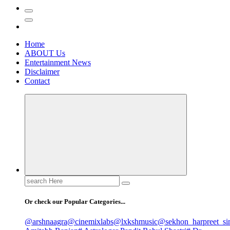
Home
ABOUT Us
Entertainment News
Disclaimer
Contact
Search
for:
Or check our Popular Categories...
@arshnaagra
@cinemixlabs
@lxkshmusic
@sekhon_harpreet_si