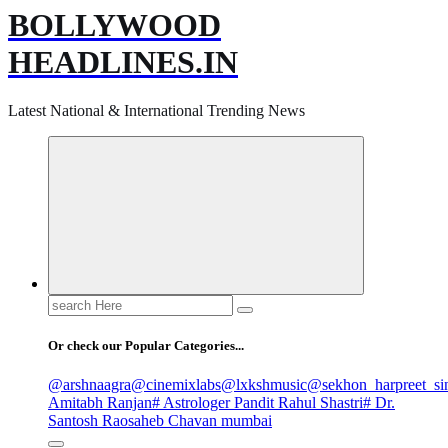
BOLLYWOOD
HEADLINES.IN
Latest National & International Trending News
Search
for:
Or check our Popular Categories...
@arshnaagra
@cinemixlabs
@lxkshmusic
@sekhon_harpreet_si
Amitabh Ranjan
# Astrologer Pandit Rahul Shastri
# Dr.
Santosh Raosaheb Chavan mumbai