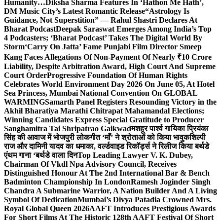
Humanity…
Diksha Sharma Features In ‘Hathon Me Hath’,
DM Music City’s Latest Romantic Release
“Astrology Is
Guidance, Not Superstition” — Rahul Shastri Declares At
Bharat Podcast
Deepak Saraswat Emerges Among India’s Top
4 Podcasters; ‘Bharat Podcast’ Takes The Digital World By
Storm
‘Carry On Jatta’ Fame Punjabi Film Director Smeep
Kang Faces Allegations Of Non-Payment Of Nearly ₹10 Crore
Liability, Despite Arbitration Award, High Court And Supreme
Court Order
Progressive Foundation Of Human Rights
Celebrates World Environment Day 2026 On June 05, At Hotel
Sea Princess, Mumbai National Convention On GLOBAL
WARMING
Samarth Panel Registers Resounding Victory in the
Akhil Bharatiya Marathi Chitrapat Mahamandal Elections;
Winning Candidates Express Special Gratitude to Producer
Sanghamitra Tai Shripatrao Gaikwad
मशहूर पार्श्व गायिका प्रियंका
सिंह की आवाज में भोजपुरी लोकगीत ‘माँ’ ने श्रोताओं को किया भावुक
शिल्पी
राज और दामिनी यादव का धमाका, वर्ल्डवाइड रिकॉर्ड्स ने रिलीज किया बर्थडे
एंथम गाना ‘बर्थडे वाला दिन
Top Leading Lawyer V. K. Dubey,
Chairman Of Vkdl Npa Advisory Council, Receives
Distinguished Honour At The 2nd International Bar & Bench
Badminton Championship In London
Ramesh Joginder Singh
Chandra A Submarine Warrior, A Nation Builder And A Living
Symbol Of Dedication
Mumbai’s Divya Patadia Crowned Mrs.
Royal Global Queen 2026
AAFT Introduces Prestigious Awards
For Short Films At The Historic 128th AAFT Festival Of Short