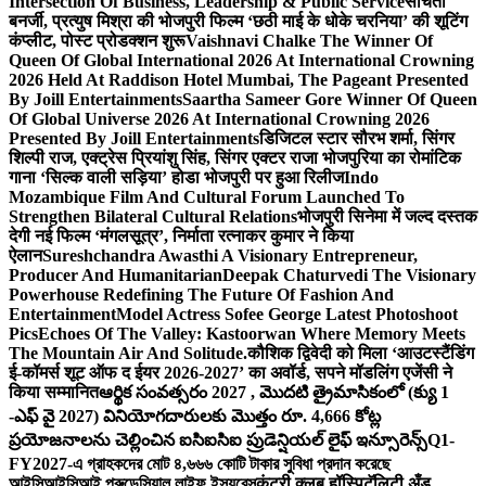
Intersection Of Business, Leadership & Public Service
संचिता
बनर्जी, प्रत्युष मिश्रा की भोजपुरी फिल्म ‘छठी माई के धोके चरनिया’ की शूटिंग
कंप्लीट, पोस्ट प्रोडक्शन शुरू
Vaishnavi Chalke The Winner Of
Queen Of Global International 2026 At International Crowning
2026 Held At Raddison Hotel Mumbai, The Pageant Presented
By Joill Entertainments
Saartha Sameer Gore Winner Of Queen
Of Global Universe 2026 At International Crowning 2026
Presented By Joill Entertainments
डिजिटल स्टार सौरभ शर्मा, सिंगर
शिल्पी राज, एक्ट्रेस प्रियांशु सिंह, सिंगर एक्टर राजा भोजपुरिया का रोमांटिक
गाना ‘सिल्क वाली सड़िया’ होडा भोजपुरी पर हुआ रिलीज
Indo
Mozambique Film And Cultural Forum Launched To
Strengthen Bilateral Cultural Relations
भोजपुरी सिनेमा में जल्द दस्तक
देगी नई फिल्म ‘मंगलसूत्र’, निर्माता रत्नाकर कुमार ने किया
ऐलान
Sureshchandra Awasthi A Visionary Entrepreneur,
Producer And Humanitarian
Deepak Chaturvedi The Visionary
Powerhouse Redefining The Future Of Fashion And
Entertainment
Model Actress Sofee George Latest Photoshoot
Pics
Echoes Of The Valley: Kastoorwan Where Memory Meets
The Mountain Air And Solitude.
कौशिक द्विवेदी को मिला ‘आउटस्टैंडिंग
ई-कॉमर्स शूट ऑफ द ईयर 2026-2027’ का अवॉर्ड, सपने मॉडलिंग एजेंसी ने
किया सम्मानित
ఆర్థిక సంవత్సరం 2027 , మొదటి త్రైమాసికంలో (క్యు 1
-ఎఫ్ వై 2027) వినియోగదారులకు మొత్తం రూ. 4,666 కోట్ల
ప్రయోజనాలను చెల్లించిన ఐసిఐసిఐ ప్రుడెన్షియల్ లైఫ్ ఇన్సూరెన్స్
Q1-
FY2027-এ গ্রাহকদের মোট ৪,৬৬৬ কোটি টাকার সুবিধা প্রদান করেছে
আইসিআইসিআই প্রুডেন্সিয়াল লাইফ ইন্স্যুরেন্স
कंट्री क्लब हॉस्पिटॅलिटी अँड