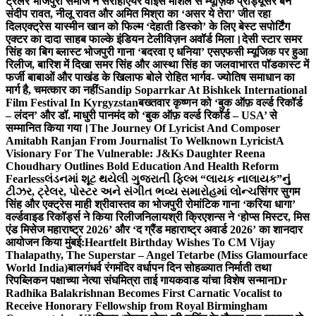
ट्रेलर भोजपुरी समाज ने सराहा
एयर वाइस मार्शल से म्यूज़िक प्रोड्यूसर बने
संदीप रावत, नीलू रावत और अमित मिश्रा का ‘असर ये तेरा’ जीत रहा
दिल
एक्ट्रेस यास्मीन खान को फिल्म ‘देहाती डिस्को’ के लिए बेस्ट सपोर्टिंग
एक्टर का दादा साहब फाल्के इंडियन टेलीविज़न अवॉर्ड मिला।
देसी स्टार समर
सिंह का बिग ब्लास्ट भोजपुरी गाना ‘बदरवा ए धनिया’ एसएफसी म्यूजिक पर हुआ
रिलीज, बारिश में दिखा समर सिंह और आस्था सिंह का जलवा
भारत पॉडकास्ट में
फर्जी बाबाओं और पाखंड के खिलाफ बोले रोहित भार्गव- ज्योतिष समाधान का
मार्ग है, चमत्कार का नहीं
Sandip Soparrkar At Bishkek International
Film Festival In Kyrgyzstan
बख्तवार कृष्णन को ‘बुक ऑफ़ वर्ल्ड रिकॉर्ड
– लंदन’ और डॉ. माधुरी पानमंद को ‘बुक ऑफ़ वर्ल्ड रिकॉर्ड – USA’ से
सम्मानित किया गया।
The Journey Of Lyricist And Composer
Amitabh Ranjan From Journalist To Welknown Lyricist
A
Visionary For The Vulnerable: J&Ks Daughter Reena
Choudhary Outlines Bold Education And Health Reform
Fearless
લંડનમાં શૂટ થયેલી ગુજરાતી ફિલ્મ “લાયક નાલાયક”નું
ટીઝર, ટ્રેલર, પોસ્ટર અને સંગીત ભવ્ય સમારોહમાં લોન્ચ
सिंगर सुगम
सिंह और एक्ट्रेस माही श्रीवास्तव का भोजपुरी रोमांटिक गाना ‘करिया धागा’
वर्ल्डवाइड रिकॉर्ड्स ने किया रिलीज
निलायश्री क्रिएशन्स ने ‘होप्स मिस्टर, मिस
एंड मिसेज महाराष्ट्र 2026’ और ‘द ग्रैंड महाराष्ट्र अवार्ड 2026’ का शानदार
आयोजन किया मुंबई:
Heartfelt Birthday Wishes To CM Vijay
Thalapathy, The Superstar – Angel Tetarbe (Miss Glamourface
World India)
बालगंधर्व रंगमंदिर वर्धापन दिन सोहळ्यात निर्माती तथा
रिपब्लिकन पक्षाच्या नेत्या संघमित्रा ताई गायकवाड यांचा विशेष सन्मान
Dr
Radhika Balakrishnan Becomes First Carnatic Vocalist to
Receive Honorary Fellowship from Royal Birmingham