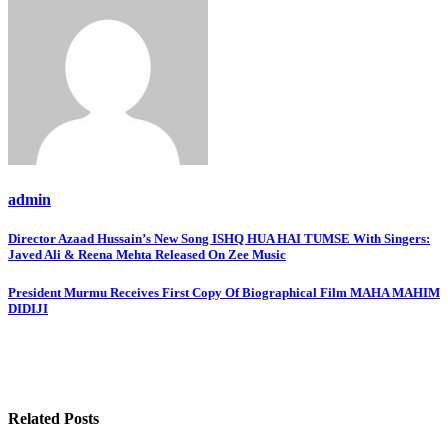
admin
Post
Director Azaad Hussain’s New Song ISHQ HUA HAI TUMSE With Singers:
Javed Ali & Reena Mehta Released On Zee Music
navigation
President Murmu Receives First Copy Of Biographical Film MAHA MAHIM
DIDIJI
Related Posts