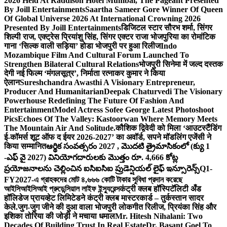
2026 Held At Raddison Hotel Mumbai, The Pageant Presented
By Joill Entertainments
Saartha Sameer Gore Winner Of Queen
Of Global Universe 2026 At International Crowning 2026
Presented By Joill Entertainments
डिजिटल स्टार सौरभ शर्मा, सिंगर
शिल्पी राज, एक्ट्रेस प्रियांशु सिंह, सिंगर एक्टर राजा भोजपुरिया का रोमांटिक
गाना ‘सिल्क वाली सड़िया’ होडा भोजपुरी पर हुआ रिलीज
Indo
Mozambique Film And Cultural Forum Launched To
Strengthen Bilateral Cultural Relations
भोजपुरी सिनेमा में जल्द दस्तक
देगी नई फिल्म ‘मंगलसूत्र’, निर्माता रत्नाकर कुमार ने किया
ऐलान
Sureshchandra Awasthi A Visionary Entrepreneur,
Producer And Humanitarian
Deepak Chaturvedi The Visionary
Powerhouse Redefining The Future Of Fashion And
Entertainment
Model Actress Sofee George Latest Photoshoot
Pics
Echoes Of The Valley: Kastoorwan Where Memory Meets
The Mountain Air And Solitude.
कौशिक द्विवेदी को मिला ‘आउटस्टैंडिंग
ई-कॉमर्स शूट ऑफ द ईयर 2026-2027’ का अवॉर्ड, सपने मॉडलिंग एजेंसी ने
किया सम्मानित
ఆర్థిక సంవత్సరం 2027 , మొదటి త్రైమాసికంలో (క్యు 1
-ఎఫ్ వై 2027) వినియోగదారులకు మొత్తం రూ. 4,666 కోట్ల
ప్రయోజనాలను చెల్లించిన ఐసిఐసిఐ ప్రుడెన్షియల్ లైఫ్ ఇన్సూరెన్స్
Q1-
FY2027-এ গ্রাহকদের মোট ৪,৬৬৬ কোটি টাকার সুবিধা প্রদান করেছে
আইসিআইসিআই প্রুডেন্সিয়াল লাইফ ইন্স্যুরেন্স
कंट्री क्लब हॉस्पिटॅलिटी अँड
हॉलिडेज प्रायव्हेट लिमिटेडने कंट्री क्लब मास्टरकार्ड – तुर्कस्तान सादर
केले.
जुग-जुग जीने की दुआ वाला भोजपुरी लोकगीत रिलीज, प्रियंका सिंह और
इशिका तोरिया की जोड़ी ने मचाया धमाल
Mr. Hitesh Nihalani: Two
Decades Of Building Trust In Real Estate
Dr. Basant Goel To