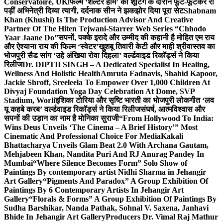
Conservatoire, UK
फिल्म ‘शेल्टर होम’ की शूटिंग के दौरान फूट-फूटकर रो
पड़ीं अभिनेत्री दिव्या त्यागी, दर्दनाक सीन ने झकझोर दिया पूरा सेट
Shabnam
Khan (Khushi) Is The Production Advisor And Creative
Partner Of The Hiten Tejwani-Starrer Web Series “Chhodo
Yaar Jaane Do”
सपनों, पक्के इरादे और उम्मीद की कहानी है मोहित एम राय
और ऐश्याना राय की फिल्म ‘स्वेटर’
खुशबू तिवारी केटी और माही श्रीवास्तव का
भोजपुरी सैड सांग ‘उहे अंखिया रोवा दिहला’ वर्ल्डवाइड रिकॉर्ड्स ने किया
रिलीज
Dr. DIPTII SINGH – A Dedicated Specialist In Healing,
Wellness And Holistic Health
Amruta Fadnavis, Shahid Kapoor,
Jackie Shroff, Sreeleela To Empower Over 1,000 Children At
Divyaj Foundation Yoga Day Celebration At Dome, SVP
Stadium, Worli
इशिका टोरिया और सृष्टि भारती का भोजपुरी लोकगीत ‘लव
यू कहबे करब’ वर्ल्डवाइड रिकॉर्ड्स ने किया रिलीज
संघर्ष, आत्मविश्वास और
सपनों की उड़ान का नाम है मोनिका सुराजी
“From Hollywood To India:
Wins Deus Unveils ‘The Cinema – A Brief History’” Most
Cinematic And Professional Choice For Media
Kakali
Bhattacharya Unveils Glam Beat 2.0 With Archana Gautam,
Mehjabeen Khan, Nandita Puri And RJ Anurag Pandey In
Mumbai
“Where Silence Becomes Form” Solo Show of
Paintings By contemporary artist Nidhi Sharma in Jehangir
Art Gallery
“Pigments And Paradox” A Group Exhibition Of
Paintings By 6 Contemporary Artists In Jehangir Art
Gallery
“Florals & Forms” A Group Exhibition Of Paintings By
Sudha Barshikar, Nanda Pathak, Sohnal V. Saxena, Janhavi
Bhide In Jehangir Art Gallery
Producers Dr. Vimal Raj Mathur