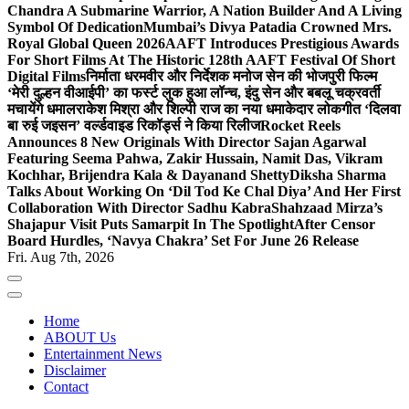
Chandra A Submarine Warrior, A Nation Builder And A Living
Symbol Of Dedication
Mumbai’s Divya Patadia Crowned Mrs.
Royal Global Queen 2026
AAFT Introduces Prestigious Awards
For Short Films At The Historic 128th AAFT Festival Of Short
Digital Films
निर्माता धरमवीर और निर्देशक मनोज सेन की भोजपुरी फिल्म
‘मेरी दुल्हन वीआईपी’ का फर्स्ट लुक हुआ लॉन्च, इंदु सेन और बबलू चक्रवर्ती
मचायेंगे धमाल
राकेश मिश्रा और शिल्पी राज का नया धमाकेदार लोकगीत ‘दिलवा
बा रुई जइसन’ वर्ल्डवाइड रिकॉर्ड्स ने किया रिलीज
Rocket Reels
Announces 8 New Originals With Director Sajan Agarwal
Featuring Seema Pahwa, Zakir Hussain, Namit Das, Vikram
Kochhar, Brijendra Kala & Dayanand Shetty
Diksha Sharma
Talks About Working On ‘Dil Tod Ke Chal Diya’ And Her First
Collaboration With Director Sadhu Kabra
Shahzaad Mirza’s
Shajapur Visit Puts Samarpit In The Spotlight
After Censor
Board Hurdles, ‘Navya Chakra’ Set For June 26 Release
Fri. Aug 7th, 2026
Home
ABOUT Us
Entertainment News
Disclaimer
Contact