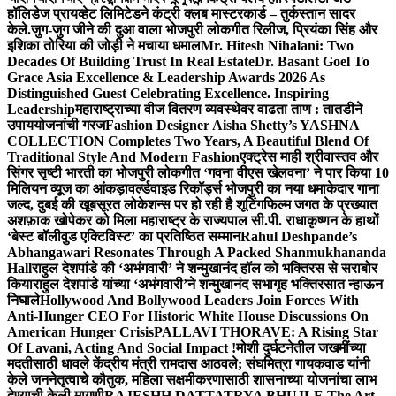
हॉलिडेज प्रायव्हेट लिमिटेडने कंट्री क्लब मास्टरकार्ड – तुर्कस्तान सादर
केले.
जुग-जुग जीने की दुआ वाला भोजपुरी लोकगीत रिलीज, प्रियंका सिंह और
इशिका तोरिया की जोड़ी ने मचाया धमाल
Mr. Hitesh Nihalani: Two
Decades Of Building Trust In Real Estate
Dr. Basant Goel To
Grace Asia Excellence & Leadership Awards 2026 As
Distinguished Guest Celebrating Excellence. Inspiring
Leadership
महाराष्ट्राच्या वीज वितरण व्यवस्थेवर वाढता ताण : तातडीने
उपाययोजनांची गरज
Fashion Designer Aisha Shetty’s YASHNA
COLLECTION Completes Two Years, A Beautiful Blend Of
Traditional Style And Modern Fashion
एक्ट्रेस माही श्रीवास्तव और
सिंगर सृष्टी भारती का भोजपुरी लोकगीत ‘गवना वीएस खेलवना’ ने पार किया 10
मिलियन व्यूज का आंकड़ा
वर्ल्डवाइड रिकॉर्ड्स भोजपुरी का नया धमाकेदार गाना
जल्द, दुबई की खूबसूरत लोकेशन्स पर हो रही है शूटिंग
फिल्म जगत के प्रख्यात
अशफ़ाक खोपेकर को मिला महाराष्ट्र के राज्यपाल सी.पी. राधाकृष्णन के हाथों
‘बेस्ट बॉलीवुड एक्टिविस्ट’ का प्रतिष्ठित सम्मान
Rahul Deshpande’s
Abhangawari Resonates Through A Packed Shanmukhananda
Hall
राहुल देशपांडे की ‘अभंगवारी’ ने शन्मुखानंद हॉल को भक्तिरस से सराबोर
किया
राहुल देशपांडे यांच्या ‘अभंगवारी’ने शन्मुखानंद सभागृह भक्तिरसात न्हाऊन
निघाले
Hollywood And Bollywood Leaders Join Forces With
Anti-Hunger CEO For Historic White House Discussions On
American Hunger Crisis
PALLAVI THORAVE: A Rising Star
Of Lavani, Acting And Social Impact !
मोशी दुर्घटनेतील जखमींच्या
मदतीसाठी धावले केंद्रीय मंत्री रामदास आठवले; संघमित्रा गायकवाड यांनी
केले जननेतृत्वाचे कौतुक, महिला सक्षमीकरणासाठी शासनाच्या योजनांचा लाभ
देण्याची केली मागणी
RAJESHH DATTATRYA BHUJLE The Art