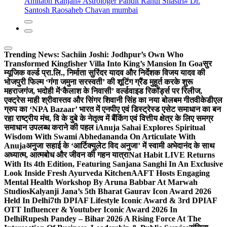
Amitabh Ranjan
# Astrologer Pandit Rahul Shastri
# Dr.
Santosh Raosaheb Chavan mumbai
Trending News:
Sachiin Joshi: Jodhpur’s Own Who
Transformed Kingfisher Villa Into King’s Mansion In Goa
सुर
म्यूजिक वर्ल्ड प्रा.लि., निर्माता सुरिंदर यादव और निर्देशक विजय यादव की
भोजपुरी फिल्म ‘गंगा जमुना सरस्वती’ की शूटिंग ग्रैंड मुहूर्त करके शुरू
महराजगंज, भदोही में
‘कैलाश के निवासी’ वर्ल्डवाइड रिकॉर्ड्स पर रिलीज,
एक्ट्रेस माही श्रीवास्तव और सिंगर शिवानी सिंह का नया बोलबम गीत
वीकेडीएल
ग्रुप का ‘NPA Bazaar’ भारत में एनपीए एवं डिस्ट्रेस्ड एसेट समाधान का बन
रहा राष्ट्रीय मंच, वि के दुबे के नेतृत्व में बैंकिंग एवं वित्तीय क्षेत्र के लिए समग्र
समाधान उपलब्ध कराने की पहल i
Anuja Sahai Explores Spiritual
Wisdom With Swami Abhedananda On Articulate With
Anuja
अनुजा सहाई के ‘आर्टिक्युलेट विद अनुजा’ में स्वामी अभेदानंद के साथ
अध्यात्म, आत्मबोध और जीवन की गहन यात्रा
Nat Habit LIVE Returns
With Its 4th Edition, Featuring Sanjana Sanghi In An Exclusive
Look Inside Fresh Ayurveda Kitchen
AAFT Hosts Engaging
Mental Health Workshop By Aruna Babbar At Marwah
Studios
Kalyanji Jana’s 5th Bharat Gaurav Icon Award 2026
Held In Delhi
7th DPIAF Lifestyle Iconic Award & 3rd DPIAF
OTT Influencer & Youtuber Iconic Award 2026 In
Delhi
Rupesh Pandey – Bihar 2026 A Rising Force At The