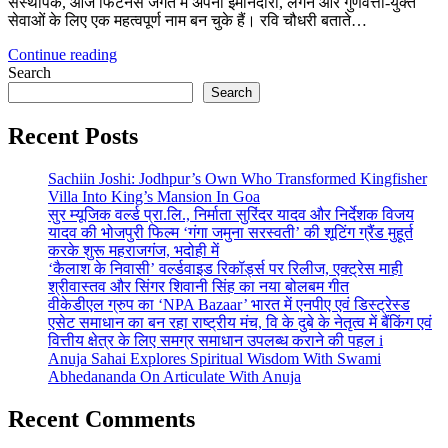
संस्थापक, आज फिटनेस जगत में अपनी ईमानदारी, लगन और गुणवत्ता-युक्त
सेवाओं के लिए एक महत्वपूर्ण नाम बन चुके हैं। रवि चौधरी बताते…
Continue reading
Search
Search
Recent Posts
Sachiin Joshi: Jodhpur’s Own Who Transformed Kingfisher
Villa Into King’s Mansion In Goa
सुर म्यूजिक वर्ल्ड प्रा.लि., निर्माता सुरिंदर यादव और निर्देशक विजय
यादव की भोजपुरी फिल्म ‘गंगा जमुना सरस्वती’ की शूटिंग ग्रैंड मुहूर्त
करके शुरू महराजगंज, भदोही में
‘कैलाश के निवासी’ वर्ल्डवाइड रिकॉर्ड्स पर रिलीज, एक्ट्रेस माही
श्रीवास्तव और सिंगर शिवानी सिंह का नया बोलबम गीत
वीकेडीएल ग्रुप का ‘NPA Bazaar’ भारत में एनपीए एवं डिस्ट्रेस्ड
एसेट समाधान का बन रहा राष्ट्रीय मंच, वि के दुबे के नेतृत्व में बैंकिंग एवं
वित्तीय क्षेत्र के लिए समग्र समाधान उपलब्ध कराने की पहल i
Anuja Sahai Explores Spiritual Wisdom With Swami
Abhedananda On Articulate With Anuja
Recent Comments