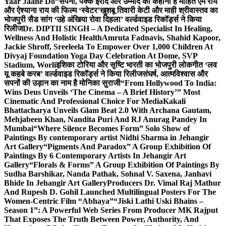
Yaar Jaane Do”
सपनों, पक्के इरादे और उम्मीद की कहानी है मोहित एम राय
और ऐश्याना राय की फिल्म ‘स्वेटर’
खुशबू तिवारी केटी और माही श्रीवास्तव का
भोजपुरी सैड सांग ‘उहे अंखिया रोवा दिहला’ वर्ल्डवाइड रिकॉर्ड्स ने किया
रिलीज
Dr. DIPTII SINGH – A Dedicated Specialist In Healing,
Wellness And Holistic Health
Amruta Fadnavis, Shahid Kapoor,
Jackie Shroff, Sreeleela To Empower Over 1,000 Children At
Divyaj Foundation Yoga Day Celebration At Dome, SVP
Stadium, Worli
इशिका टोरिया और सृष्टि भारती का भोजपुरी लोकगीत ‘लव
यू कहबे करब’ वर्ल्डवाइड रिकॉर्ड्स ने किया रिलीज
संघर्ष, आत्मविश्वास और
सपनों की उड़ान का नाम है मोनिका सुराजी
“From Hollywood To India:
Wins Deus Unveils ‘The Cinema – A Brief History’” Most
Cinematic And Professional Choice For Media
Kakali
Bhattacharya Unveils Glam Beat 2.0 With Archana Gautam,
Mehjabeen Khan, Nandita Puri And RJ Anurag Pandey In
Mumbai
“Where Silence Becomes Form” Solo Show of
Paintings By contemporary artist Nidhi Sharma in Jehangir
Art Gallery
“Pigments And Paradox” A Group Exhibition Of
Paintings By 6 Contemporary Artists In Jehangir Art
Gallery
“Florals & Forms” A Group Exhibition Of Paintings By
Sudha Barshikar, Nanda Pathak, Sohnal V. Saxena, Janhavi
Bhide In Jehangir Art Gallery
Producers Dr. Vimal Raj Mathur
And Rupesh D. Gohil Launched Multilingual Posters For The
Women-Centric Film “Abhaya”
“Jiski Lathi Uski Bhains –
Season 1”: A Powerful Web Series From Producer MK Rajput
That Exposes The Truth Between Power, Authority, And