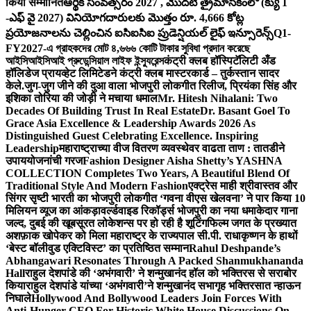
किया सम्मानित
ఆర్థిక సంవత్సరం 2027 , మొదటి త్రైమాసికంలో (క్యు 1
-ఎఫ్ వై 2027) వినియోగదారులకు మొత్తం రూ. 4,666 కోట్ల
ప్రయోజనాలను చెల్లించిన ఐసిఐసిఐ ప్రుడెన్షియల్ లైఫ్ ఇన్సూరెన్స్
Q1-
FY2027-এ গ্রাহকদের মোট ৪,৬৬৬ কোটি টাকার সুবিধা প্রদান করেছে
আইসিআইসিআই প্রুডেন্সিয়াল লাইফ ইন্স্যুরেন্স
कंट्री क्लब हॉस्पिटॅलिटी अँड
हॉलिडेज प्रायव्हेट लिमिटेडने कंट्री क्लब मास्टरकार्ड – तुर्कस्तान सादर
केले.
जुग-जुग जीने की दुआ वाला भोजपुरी लोकगीत रिलीज, प्रियंका सिंह और
इशिका तोरिया की जोड़ी ने मचाया धमाल
Mr. Hitesh Nihalani: Two
Decades Of Building Trust In Real Estate
Dr. Basant Goel To
Grace Asia Excellence & Leadership Awards 2026 As
Distinguished Guest Celebrating Excellence. Inspiring
Leadership
महाराष्ट्राच्या वीज वितरण व्यवस्थेवर वाढता ताण : तातडीने
उपाययोजनांची गरज
Fashion Designer Aisha Shetty’s YASHNA
COLLECTION Completes Two Years, A Beautiful Blend Of
Traditional Style And Modern Fashion
एक्ट्रेस माही श्रीवास्तव और
सिंगर सृष्टी भारती का भोजपुरी लोकगीत ‘गवना वीएस खेलवना’ ने पार किया 10
मिलियन व्यूज का आंकड़ा
वर्ल्डवाइड रिकॉर्ड्स भोजपुरी का नया धमाकेदार गाना
जल्द, दुबई की खूबसूरत लोकेशन्स पर हो रही है शूटिंग
फिल्म जगत के प्रख्यात
अशफ़ाक खोपेकर को मिला महाराष्ट्र के राज्यपाल सी.पी. राधाकृष्णन के हाथों
‘बेस्ट बॉलीवुड एक्टिविस्ट’ का प्रतिष्ठित सम्मान
Rahul Deshpande’s
Abhangawari Resonates Through A Packed Shanmukhananda
Hall
राहुल देशपांडे की ‘अभंगवारी’ ने शन्मुखानंद हॉल को भक्तिरस से सराबोर
किया
राहुल देशपांडे यांच्या ‘अभंगवारी’ने शन्मुखानंद सभागृह भक्तिरसात न्हाऊन
निघाले
Hollywood And Bollywood Leaders Join Forces With
Anti-Hunger CEO For Historic White House Discussions On