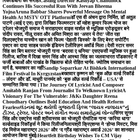
रिकॉर्डधारी को सराहा
Casting Director Kashyap Chandhock
Continues His Successful Run With Jeevan Bheema
Yojna
Aruna Babbar Shares Powerful Message On Mental
Health At MSTV OTT Platform
डॉ एस वी अंचन द्वारा निर्मित, डॉ अतुल
पाटणे (आई ए एस) द्वारा लिखित फिल्मस्टार डॉ महेश कुमार फिल्म भोज का
ट्रेलर भोजपुरी समाज ने सराहा
एयर वाइस मार्शल से म्यूज़िक प्रोड्यूसर बने
संदीप रावत, नीलू रावत और अमित मिश्रा का ‘असर ये तेरा’ जीत रहा
दिल
एक्ट्रेस यास्मीन खान को फिल्म ‘देहाती डिस्को’ के लिए बेस्ट सपोर्टिंग
एक्टर का दादा साहब फाल्के इंडियन टेलीविज़न अवॉर्ड मिला।
देसी स्टार समर
सिंह का बिग ब्लास्ट भोजपुरी गाना ‘बदरवा ए धनिया’ एसएफसी म्यूजिक पर हुआ
रिलीज, बारिश में दिखा समर सिंह और आस्था सिंह का जलवा
भारत पॉडकास्ट में
फर्जी बाबाओं और पाखंड के खिलाफ बोले रोहित भार्गव- ज्योतिष समाधान का
मार्ग है, चमत्कार का नहीं
Sandip Soparrkar At Bishkek International
Film Festival In Kyrgyzstan
बख्तवार कृष्णन को ‘बुक ऑफ़ वर्ल्ड रिकॉर्ड
– लंदन’ और डॉ. माधुरी पानमंद को ‘बुक ऑफ़ वर्ल्ड रिकॉर्ड – USA’ से
सम्मानित किया गया।
The Journey Of Lyricist And Composer
Amitabh Ranjan From Journalist To Welknown Lyricist
A
Visionary For The Vulnerable: J&Ks Daughter Reena
Choudhary Outlines Bold Education And Health Reform
Fearless
લંડનમાં શૂટ થયેલી ગુજરાતી ફિલ્મ “લાયક નાલાયક”નું
ટીઝર, ટ્રેલર, પોસ્ટર અને સંગીત ભવ્ય સમારોહમાં લોન્ચ
सिंगर सुगम
सिंह और एक्ट्रेस माही श्रीवास्तव का भोजपुरी रोमांटिक गाना ‘करिया धागा’
वर्ल्डवाइड रिकॉर्ड्स ने किया रिलीज
निलायश्री क्रिएशन्स ने ‘होप्स मिस्टर, मिस
एंड मिसेज महाराष्ट्र 2026’ और ‘द ग्रैंड महाराष्ट्र अवार्ड 2026’ का शानदार
आयोजन किया मुंबई:
Heartfelt Birthday Wishes To CM Vijay