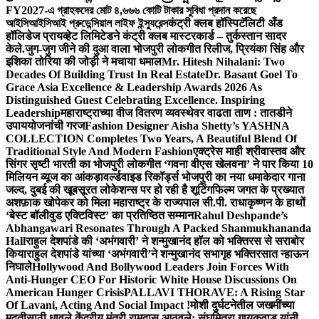
FY2027-এ গ্রাহকদের মোট ৪,৬৬৬ কোটি টাকার সুবিধা প্রদান করেছে
আইসিআইসিআই প্রুডেন্সিয়াল লাইফ ইন্স্যুরেন্স
कंट्री क्लब हॉस्पिटॅलिटी अँड
हॉलिडेज प्रायव्हेट लिमिटेडने कंट्री क्लब मास्टरकार्ड – तुर्कस्तान सादर
केले.
जुग-जुग जीने की दुआ वाला भोजपुरी लोकगीत रिलीज, प्रियंका सिंह और
इशिका तोरिया की जोड़ी ने मचाया धमाल
Mr. Hitesh Nihalani: Two
Decades Of Building Trust In Real Estate
Dr. Basant Goel To
Grace Asia Excellence & Leadership Awards 2026 As
Distinguished Guest Celebrating Excellence. Inspiring
Leadership
महाराष्ट्राच्या वीज वितरण व्यवस्थेवर वाढता ताण : तातडीने
उपाययोजनांची गरज
Fashion Designer Aisha Shetty’s YASHNA
COLLECTION Completes Two Years, A Beautiful Blend Of
Traditional Style And Modern Fashion
एक्ट्रेस माही श्रीवास्तव और
सिंगर सृष्टी भारती का भोजपुरी लोकगीत ‘गवना वीएस खेलवना’ ने पार किया 10
मिलियन व्यूज का आंकड़ा
वर्ल्डवाइड रिकॉर्ड्स भोजपुरी का नया धमाकेदार गाना
जल्द, दुबई की खूबसूरत लोकेशन्स पर हो रही है शूटिंग
फिल्म जगत के प्रख्यात
अशफ़ाक खोपेकर को मिला महाराष्ट्र के राज्यपाल सी.पी. राधाकृष्णन के हाथों
‘बेस्ट बॉलीवुड एक्टिविस्ट’ का प्रतिष्ठित सम्मान
Rahul Deshpande’s
Abhangawari Resonates Through A Packed Shanmukhananda
Hall
राहुल देशपांडे की ‘अभंगवारी’ ने शन्मुखानंद हॉल को भक्तिरस से सराबोर
किया
राहुल देशपांडे यांच्या ‘अभंगवारी’ने शन्मुखानंद सभागृह भक्तिरसात न्हाऊन
निघाले
Hollywood And Bollywood Leaders Join Forces With
Anti-Hunger CEO For Historic White House Discussions On
American Hunger Crisis
PALLAVI THORAVE: A Rising Star
Of Lavani, Acting And Social Impact !
मोशी दुर्घटनेतील जखमींच्या
मदतीसाठी धावले केंद्रीय मंत्री रामदास आठवले; संघमित्रा गायकवाड यांनी