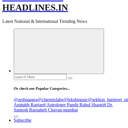
HEADLINES.IN
Latest National & International Trending News
Search
for:
Or check our Popular Categories...
@arshnaagra
@cinemixlabs
@lxkshmusic
@sekhon_harpreet_si
Amitabh Ranjan
# Astrologer Pandit Rahul Shastri
# Dr.
Santosh Raosaheb Chavan mumbai
Subscribe