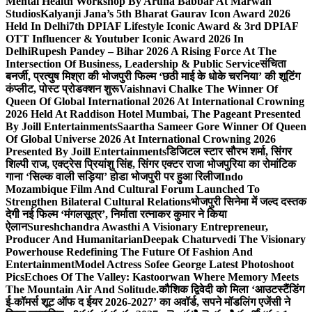
Mental Health Workshop By Aruna Babbar At Marwah
Studios
Kalyanji Jana’s 5th Bharat Gaurav Icon Award 2026
Held In Delhi
7th DPIAF Lifestyle Iconic Award & 3rd DPIAF
OTT Influencer & Youtuber Iconic Award 2026 In
Delhi
Rupesh Pandey – Bihar 2026 A Rising Force At The
Intersection Of Business, Leadership & Public Service
संचिता
बनर्जी, प्रत्युष मिश्रा की भोजपुरी फिल्म ‘छठी माई के धोके चरनिया’ की शूटिंग
कंप्लीट, पोस्ट प्रोडक्शन शुरू
Vaishnavi Chalke The Winner Of
Queen Of Global International 2026 At International Crowning
2026 Held At Raddison Hotel Mumbai, The Pageant Presented
By Joill Entertainments
Saartha Sameer Gore Winner Of Queen
Of Global Universe 2026 At International Crowning 2026
Presented By Joill Entertainments
डिजिटल स्टार सौरभ शर्मा, सिंगर
शिल्पी राज, एक्ट्रेस प्रियांशु सिंह, सिंगर एक्टर राजा भोजपुरिया का रोमांटिक
गाना ‘सिल्क वाली सड़िया’ होडा भोजपुरी पर हुआ रिलीज
Indo
Mozambique Film And Cultural Forum Launched To
Strengthen Bilateral Cultural Relations
भोजपुरी सिनेमा में जल्द दस्तक
देगी नई फिल्म ‘मंगलसूत्र’, निर्माता रत्नाकर कुमार ने किया
ऐलान
Sureshchandra Awasthi A Visionary Entrepreneur,
Producer And Humanitarian
Deepak Chaturvedi The Visionary
Powerhouse Redefining The Future Of Fashion And
Entertainment
Model Actress Sofee George Latest Photoshoot
Pics
Echoes Of The Valley: Kastoorwan Where Memory Meets
The Mountain Air And Solitude.
कौशिक द्विवेदी को मिला ‘आउटस्टैंडिंग
ई-कॉमर्स शूट ऑफ द ईयर 2026-2027’ का अवॉर्ड, सपने मॉडलिंग एजेंसी ने