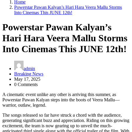
Home
Powerstar Pawan Kalyan’s Hari Hara Veera Mallu Storms
Into Cinemas This JUNE 12th!
Powerstar Pawan Kalyan’s
Hari Hara Veera Mallu Storms
Into Cinemas This JUNE 12th!
admin
Breaking News
May 17, 2025
0 Comments
A cinematic event unlike any other is arriving this summer, as
Powerstar Pawan Kalyan steps into the boots of Veera Mallu—
warrior, outlaw, legend.
The songs released so far have struck a chord with the audience,
generating significant buzz and appreciation. Riding on this growing
excitement, the team is now gearing up to unveil the much-
anticipated third single along with the official trailer of the film. With