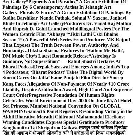
Art Gallery
“Pigments And Paradox” A Group Exhibition Of
Paintings By 6 Contemporary Artists In Jehangir Art
Gallery
“Florals & Forms” A Group Exhibition Of Paintings By
Sudha Barshikar, Nanda Pathak, Sohnal V. Saxena, Janhavi
Bhide In Jehangir Art Gallery
Producers Dr. Vimal Raj Mathur
And Rupesh D. Gohil Launched Multilingual Posters For The
Women-Centric Film “Abhaya”
“Jiski Lathi Uski Bhains –
Season 1”: A Powerful Web Series From Producer MK Rajput
That Exposes The Truth Between Power, Authority, And
Humanity…
Diksha Sharma Features In ‘Hathon Me Hath’,
DM Music City’s Latest Romantic Release
“Astrology Is
Guidance, Not Superstition” — Rahul Shastri Declares At
Bharat Podcast
Deepak Saraswat Emerges Among India’s Top
4 Podcasters; ‘Bharat Podcast’ Takes The Digital World By
Storm
‘Carry On Jatta’ Fame Punjabi Film Director Smeep
Kang Faces Allegations Of Non-Payment Of Nearly ₹10 Crore
Liability, Despite Arbitration Award, High Court And Supreme
Court Order
Progressive Foundation Of Human Rights
Celebrates World Environment Day 2026 On June 05, At Hotel
Sea Princess, Mumbai National Convention On GLOBAL
WARMING
Samarth Panel Registers Resounding Victory in the
Akhil Bharatiya Marathi Chitrapat Mahamandal Elections;
Winning Candidates Express Special Gratitude to Producer
Sanghamitra Tai Shripatrao Gaikwad
मशहूर पार्श्व गायिका प्रियंका
सिंह की आवाज में भोजपुरी लोकगीत ‘माँ’ ने श्रोताओं को किया भावुक
शिल्पी