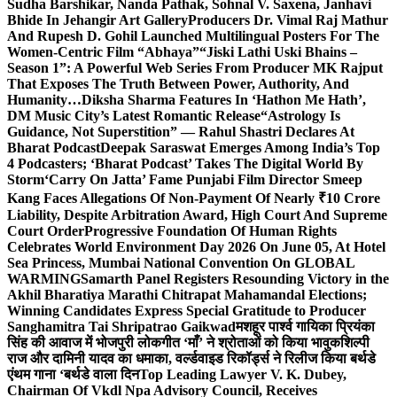
Sudha Barshikar, Nanda Pathak, Sohnal V. Saxena, Janhavi
Bhide In Jehangir Art Gallery
Producers Dr. Vimal Raj Mathur
And Rupesh D. Gohil Launched Multilingual Posters For The
Women-Centric Film “Abhaya”
“Jiski Lathi Uski Bhains –
Season 1”: A Powerful Web Series From Producer MK Rajput
That Exposes The Truth Between Power, Authority, And
Humanity…
Diksha Sharma Features In ‘Hathon Me Hath’,
DM Music City’s Latest Romantic Release
“Astrology Is
Guidance, Not Superstition” — Rahul Shastri Declares At
Bharat Podcast
Deepak Saraswat Emerges Among India’s Top
4 Podcasters; ‘Bharat Podcast’ Takes The Digital World By
Storm
‘Carry On Jatta’ Fame Punjabi Film Director Smeep
Kang Faces Allegations Of Non-Payment Of Nearly ₹10 Crore
Liability, Despite Arbitration Award, High Court And Supreme
Court Order
Progressive Foundation Of Human Rights
Celebrates World Environment Day 2026 On June 05, At Hotel
Sea Princess, Mumbai National Convention On GLOBAL
WARMING
Samarth Panel Registers Resounding Victory in the
Akhil Bharatiya Marathi Chitrapat Mahamandal Elections;
Winning Candidates Express Special Gratitude to Producer
Sanghamitra Tai Shripatrao Gaikwad
मशहूर पार्श्व गायिका प्रियंका
सिंह की आवाज में भोजपुरी लोकगीत ‘माँ’ ने श्रोताओं को किया भावुक
शिल्पी
राज और दामिनी यादव का धमाका, वर्ल्डवाइड रिकॉर्ड्स ने रिलीज किया बर्थडे
एंथम गाना ‘बर्थडे वाला दिन
Top Leading Lawyer V. K. Dubey,
Chairman Of Vkdl Npa Advisory Council, Receives