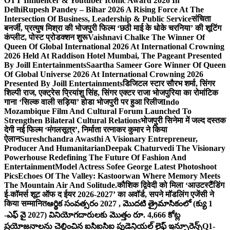
OTT Influencer & Youtuber Iconic Award 2026 In
Delhi
Rupesh Pandey – Bihar 2026 A Rising Force At The
Intersection Of Business, Leadership & Public Service
संचिता
बनर्जी, प्रत्युष मिश्रा की भोजपुरी फिल्म ‘छठी माई के धोके चरनिया’ की शूटिंग
कंप्लीट, पोस्ट प्रोडक्शन शुरू
Vaishnavi Chalke The Winner Of
Queen Of Global International 2026 At International Crowning
2026 Held At Raddison Hotel Mumbai, The Pageant Presented
By Joill Entertainments
Saartha Sameer Gore Winner Of Queen
Of Global Universe 2026 At International Crowning 2026
Presented By Joill Entertainments
डिजिटल स्टार सौरभ शर्मा, सिंगर
शिल्पी राज, एक्ट्रेस प्रियांशु सिंह, सिंगर एक्टर राजा भोजपुरिया का रोमांटिक
गाना ‘सिल्क वाली सड़िया’ होडा भोजपुरी पर हुआ रिलीज
Indo
Mozambique Film And Cultural Forum Launched To
Strengthen Bilateral Cultural Relations
भोजपुरी सिनेमा में जल्द दस्तक
देगी नई फिल्म ‘मंगलसूत्र’, निर्माता रत्नाकर कुमार ने किया
ऐलान
Sureshchandra Awasthi A Visionary Entrepreneur,
Producer And Humanitarian
Deepak Chaturvedi The Visionary
Powerhouse Redefining The Future Of Fashion And
Entertainment
Model Actress Sofee George Latest Photoshoot
Pics
Echoes Of The Valley: Kastoorwan Where Memory Meets
The Mountain Air And Solitude.
कौशिक द्विवेदी को मिला ‘आउटस्टैंडिंग
ई-कॉमर्स शूट ऑफ द ईयर 2026-2027’ का अवॉर्ड, सपने मॉडलिंग एजेंसी ने
किया सम्मानित
ఆర్థిక సంవత్సరం 2027 , మొదటి త్రైమాసికంలో (క్యు 1
-ఎఫ్ వై 2027) వినియోగదారులకు మొత్తం రూ. 4,666 కోట్ల
ప్రయోజనాలను చెల్లించిన ఐసిఐసిఐ ప్రుడెన్షియల్ లైఫ్ ఇన్సూరెన్స్
Q1-