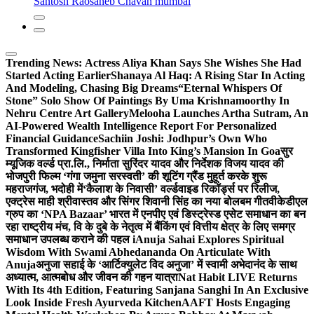
Santosh Raosaheb Chavan mumbai
Trending News:
Actress Aliya Khan Says She Wishes She Had
Started Acting Earlier
Shanaya Al Haq: A Rising Star In Acting
And Modeling, Chasing Big Dreams
“Eternal Whispers Of
Stone” Solo Show Of Paintings By Uma Krishnamoorthy In
Nehru Centre Art Gallery
Melooha Launches Artha Sutram, An
AI-Powered Wealth Intelligence Report For Personalized
Financial Guidance
Sachiin Joshi: Jodhpur’s Own Who
Transformed Kingfisher Villa Into King’s Mansion In Goa
सुर
म्यूजिक वर्ल्ड प्रा.लि., निर्माता सुरिंदर यादव और निर्देशक विजय यादव की
भोजपुरी फिल्म ‘गंगा जमुना सरस्वती’ की शूटिंग ग्रैंड मुहूर्त करके शुरू
महराजगंज, भदोही में
‘कैलाश के निवासी’ वर्ल्डवाइड रिकॉर्ड्स पर रिलीज,
एक्ट्रेस माही श्रीवास्तव और सिंगर शिवानी सिंह का नया बोलबम गीत
वीकेडीएल
ग्रुप का ‘NPA Bazaar’ भारत में एनपीए एवं डिस्ट्रेस्ड एसेट समाधान का बन
रहा राष्ट्रीय मंच, वि के दुबे के नेतृत्व में बैंकिंग एवं वित्तीय क्षेत्र के लिए समग्र
समाधान उपलब्ध कराने की पहल i
Anuja Sahai Explores Spiritual
Wisdom With Swami Abhedananda On Articulate With
Anuja
अनुजा सहाई के ‘आर्टिक्युलेट विद अनुजा’ में स्वामी अभेदानंद के साथ
अध्यात्म, आत्मबोध और जीवन की गहन यात्रा
Nat Habit LIVE Returns
With Its 4th Edition, Featuring Sanjana Sanghi In An Exclusive
Look Inside Fresh Ayurveda Kitchen
AAFT Hosts Engaging