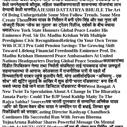
केले जननेतृत्वाचे कौतुक, महिला सक्षमीकरणासाठी शासनाच्या योजनांचा लाभ
देण्याची केली मागणी
RAJESHH DATTATRYA BHUJLE The Art
Of Being Unforgettable Some Men Follow Trends. Some Men
Create Them
विजय यादव के निर्देशन में बनी प्रेम सिंह और रक्षा गुप्ता की
भोजपुरी फिल्म ‘जोरू का गुलाम’ का ट्रेलर रिलीज, दर्शकों के बीच मचाया
धमाल
New York State Honours Global Peace Leader His
Eminence Prof. Sir Dr. Madhu Krishan With Multiple
Prestigious Civic Recognitions
Retiring On Your Own Terms
With ICICI Pru Gold Pension Savings: The Growing Shift
Toward Lifelong Financial Freedom
His Eminence Prof. Dr.
Madhu Krishan Honoured Peace Ambassadors At United
Nations Headquarters During Global Peace Seminar
कलाकारांच्या
दिंडीत रिपब्लिकन नेत्या तथा निर्माती संघमित्रा ताई गायकवाड यांचा उत्स्फूर्त
सहभाग
आस्था से आगाज: कोलकाता में राजनीतिक पारी से पहले माँ
विन्ध्यवासिनी दरबार पहुंचे कुलदीप मैती, मांगा आशीर्वाद
फ़िल्म “अभिमन्यु – एक
शोध” की शूटिंग जुलाई के आखिर में शुरू होगी
‘भारत पॉडकास्ट’ बना देश में
सबसे ज्यादा देखे जाने वाला डिजिटल पॉडकास्ट चैनल
West Bengal: A
New Twist To Speculation About A Change In The Bharatiya
Janata Party: Could The BJP Send Kuldip Maity To The
Rajya Sabha? Sources
यश भारती पुरस्कार से सम्मानित अभिषेक यादव
‘अभि’ को फ़िल्म मेकर धीरू यादव ने जन्मदिन पर दी बधाई, लिम्का बुक
रिकॉर्डधारी को सराहा
Casting Director Kashyap Chandhock
Continues His Successful Run With Jeevan Bheema
Yojna
Aruna Babbar Shares Powerful Message On Mental