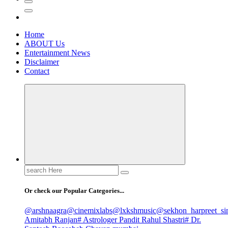
Home
ABOUT Us
Entertainment News
Disclaimer
Contact
Search
for:
Or check our Popular Categories...
@arshnaagra
@cinemixlabs
@lxkshmusic
@sekhon_harpreet_si
Amitabh Ranjan
# Astrologer Pandit Rahul Shastri
# Dr.