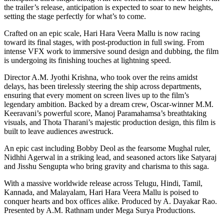
the trailer’s release, anticipation is expected to soar to new heights,
setting the stage perfectly for what’s to come.
Crafted on an epic scale, Hari Hara Veera Mallu is now racing
toward its final stages, with post-production in full swing. From
intense VFX work to immersive sound design and dubbing, the film
is undergoing its finishing touches at lightning speed.
Director A.M. Jyothi Krishna, who took over the reins amidst
delays, has been tirelessly steering the ship across departments,
ensuring that every moment on screen lives up to the film’s
legendary ambition. Backed by a dream crew, Oscar-winner M.M.
Keeravani’s powerful score, Manoj Paramahamsa’s breathtaking
visuals, and Thota Tharani’s majestic production design, this film is
built to leave audiences awestruck.
An epic cast including Bobby Deol as the fearsome Mughal ruler,
Nidhhi Agerwal in a striking lead, and seasoned actors like Satyaraj
and Jisshu Sengupta who bring gravity and charisma to this saga.
With a massive worldwide release across Telugu, Hindi, Tamil,
Kannada, and Malayalam, Hari Hara Veera Mallu is poised to
conquer hearts and box offices alike. Produced by A. Dayakar Rao.
Presented by A.M. Rathnam under Mega Surya Productions.