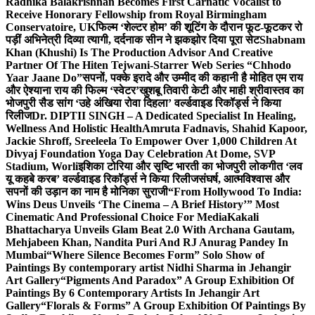
Radhika Balakrishnan Becomes First Carnatic Vocalist to
Receive Honorary Fellowship from Royal Birmingham
Conservatoire, UK
फिल्म ‘शेल्टर होम’ की शूटिंग के दौरान फूट-फूटकर रो
पड़ीं अभिनेत्री दिव्या त्यागी, दर्दनाक सीन ने झकझोर दिया पूरा सेट
Shabnam
Khan (Khushi) Is The Production Advisor And Creative
Partner Of The Hiten Tejwani-Starrer Web Series “Chhodo
Yaar Jaane Do”
सपनों, पक्के इरादे और उम्मीद की कहानी है मोहित एम राय
और ऐश्याना राय की फिल्म ‘स्वेटर’
खुशबू तिवारी केटी और माही श्रीवास्तव का
भोजपुरी सैड सांग ‘उहे अंखिया रोवा दिहला’ वर्ल्डवाइड रिकॉर्ड्स ने किया
रिलीज
Dr. DIPTII SINGH – A Dedicated Specialist In Healing,
Wellness And Holistic Health
Amruta Fadnavis, Shahid Kapoor,
Jackie Shroff, Sreeleela To Empower Over 1,000 Children At
Divyaj Foundation Yoga Day Celebration At Dome, SVP
Stadium, Worli
इशिका टोरिया और सृष्टि भारती का भोजपुरी लोकगीत ‘लव
यू कहबे करब’ वर्ल्डवाइड रिकॉर्ड्स ने किया रिलीज
संघर्ष, आत्मविश्वास और
सपनों की उड़ान का नाम है मोनिका सुराजी
“From Hollywood To India:
Wins Deus Unveils ‘The Cinema – A Brief History’” Most
Cinematic And Professional Choice For Media
Kakali
Bhattacharya Unveils Glam Beat 2.0 With Archana Gautam,
Mehjabeen Khan, Nandita Puri And RJ Anurag Pandey In
Mumbai
“Where Silence Becomes Form” Solo Show of
Paintings By contemporary artist Nidhi Sharma in Jehangir
Art Gallery
“Pigments And Paradox” A Group Exhibition Of
Paintings By 6 Contemporary Artists In Jehangir Art
Gallery
“Florals & Forms” A Group Exhibition Of Paintings By