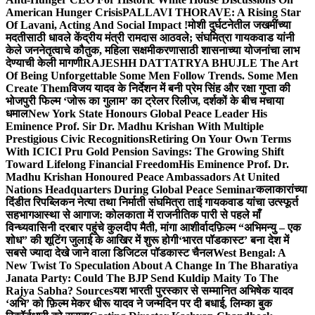
American Hunger Crisis
PALLAVI THORAVE: A Rising Star
Of Lavani, Acting And Social Impact !
मोशी दुर्घटनेतील जखमींच्या
मदतीसाठी धावले केंद्रीय मंत्री रामदास आठवले; संघमित्रा गायकवाड यांनी
केले जननेतृत्वाचे कौतुक, महिला सक्षमीकरणासाठी शासनाच्या योजनांचा लाभ
देण्याची केली मागणी
RAJESHH DATTATRYA BHUJLE The Art
Of Being Unforgettable Some Men Follow Trends. Some Men
Create Them
विजय यादव के निर्देशन में बनी प्रेम सिंह और रक्षा गुप्ता की
भोजपुरी फिल्म ‘जोरू का गुलाम’ का ट्रेलर रिलीज, दर्शकों के बीच मचाया
धमाल
New York State Honours Global Peace Leader His
Eminence Prof. Sir Dr. Madhu Krishan With Multiple
Prestigious Civic Recognitions
Retiring On Your Own Terms
With ICICI Pru Gold Pension Savings: The Growing Shift
Toward Lifelong Financial Freedom
His Eminence Prof. Dr.
Madhu Krishan Honoured Peace Ambassadors At United
Nations Headquarters During Global Peace Seminar
कलाकारांच्या
दिंडीत रिपब्लिकन नेत्या तथा निर्माती संघमित्रा ताई गायकवाड यांचा उत्स्फूर्त
सहभाग
आस्था से आगाज: कोलकाता में राजनीतिक पारी से पहले माँ
विन्ध्यवासिनी दरबार पहुंचे कुलदीप मैती, मांगा आशीर्वाद
फ़िल्म “अभिमन्यु – एक
शोध” की शूटिंग जुलाई के आखिर में शुरू होगी
‘भारत पॉडकास्ट’ बना देश में
सबसे ज्यादा देखे जाने वाला डिजिटल पॉडकास्ट चैनल
West Bengal: A
New Twist To Speculation About A Change In The Bharatiya
Janata Party: Could The BJP Send Kuldip Maity To The
Rajya Sabha? Sources
यश भारती पुरस्कार से सम्मानित अभिषेक यादव
‘अभि’ को फ़िल्म मेकर धीरू यादव ने जन्मदिन पर दी बधाई, लिम्का बुक