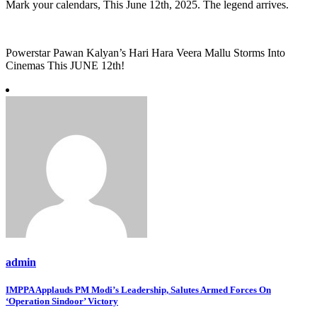
Mark your calendars, This June 12th, 2025. The legend arrives.
Powerstar Pawan Kalyan’s Hari Hara Veera Mallu Storms Into
Cinemas This JUNE 12th!
admin
Post
IMPPA Applauds PM Modi’s Leadership, Salutes Armed Forces On
‘Operation Sindoor’ Victory
navigation