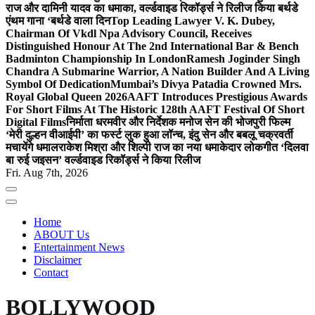
राज और दामिनी यादव का धमाका, वर्ल्डवाइड रिकॉर्ड्स ने रिलीज किया बर्थडे
एंथम गाना ‘बर्थडे वाला दिन
Top Leading Lawyer V. K. Dubey,
Chairman Of Vkdl Npa Advisory Council, Receives
Distinguished Honour At The 2nd International Bar & Bench
Badminton Championship In London
Ramesh Joginder Singh
Chandra A Submarine Warrior, A Nation Builder And A Living
Symbol Of Dedication
Mumbai’s Divya Patadia Crowned Mrs.
Royal Global Queen 2026
AAFT Introduces Prestigious Awards
For Short Films At The Historic 128th AAFT Festival Of Short
Digital Films
निर्माता धरमवीर और निर्देशक मनोज सेन की भोजपुरी फिल्म
‘मेरी दुल्हन वीआईपी’ का फर्स्ट लुक हुआ लॉन्च, इंदु सेन और बबलू चक्रवर्ती
मचायेंगे धमाल
राकेश मिश्रा और शिल्पी राज का नया धमाकेदार लोकगीत ‘दिलवा
बा रुई जइसन’ वर्ल्डवाइड रिकॉर्ड्स ने किया रिलीज
Fri. Aug 7th, 2026
Home
ABOUT Us
Entertainment News
Disclaimer
Contact
BOLLYWOOD