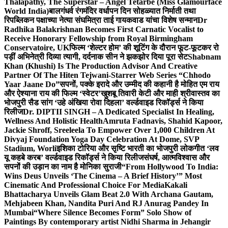
Thalapathy, The Superstar – Angel Tetarbe (Miss Glamourface
World India)
बालगंधर्व रंगमंदिर वर्धापन दिन सोहळ्यात निर्माती तथा
रिपब्लिकन पक्षाच्या नेत्या संघमित्रा ताई गायकवाड यांचा विशेष सन्मान
Dr
Radhika Balakrishnan Becomes First Carnatic Vocalist to
Receive Honorary Fellowship from Royal Birmingham
Conservatoire, UK
फिल्म ‘शेल्टर होम’ की शूटिंग के दौरान फूट-फूटकर रो
पड़ीं अभिनेत्री दिव्या त्यागी, दर्दनाक सीन ने झकझोर दिया पूरा सेट
Shabnam
Khan (Khushi) Is The Production Advisor And Creative
Partner Of The Hiten Tejwani-Starrer Web Series “Chhodo
Yaar Jaane Do”
सपनों, पक्के इरादे और उम्मीद की कहानी है मोहित एम राय
और ऐश्याना राय की फिल्म ‘स्वेटर’
खुशबू तिवारी केटी और माही श्रीवास्तव का
भोजपुरी सैड सांग ‘उहे अंखिया रोवा दिहला’ वर्ल्डवाइड रिकॉर्ड्स ने किया
रिलीज
Dr. DIPTII SINGH – A Dedicated Specialist In Healing,
Wellness And Holistic Health
Amruta Fadnavis, Shahid Kapoor,
Jackie Shroff, Sreeleela To Empower Over 1,000 Children At
Divyaj Foundation Yoga Day Celebration At Dome, SVP
Stadium, Worli
इशिका टोरिया और सृष्टि भारती का भोजपुरी लोकगीत ‘लव
यू कहबे करब’ वर्ल्डवाइड रिकॉर्ड्स ने किया रिलीज
संघर्ष, आत्मविश्वास और
सपनों की उड़ान का नाम है मोनिका सुराजी
“From Hollywood To India:
Wins Deus Unveils ‘The Cinema – A Brief History’” Most
Cinematic And Professional Choice For Media
Kakali
Bhattacharya Unveils Glam Beat 2.0 With Archana Gautam,
Mehjabeen Khan, Nandita Puri And RJ Anurag Pandey In
Mumbai
“Where Silence Becomes Form” Solo Show of
Paintings By contemporary artist Nidhi Sharma in Jehangir