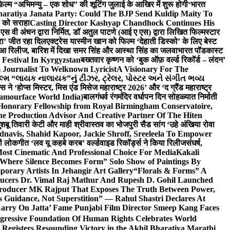
़िल्म “अभिमन्यु – एक शोध” की शूटिंग जुलाई के आखिर में शुरू होगी
‘भारत
haratiya Janata Party: Could The BJP Send Kuldip Maity To
ी को सराहा
Casting Director Kashyap Chandhock Continues His
 एस वी अंचन द्वारा निर्मित, डॉ अतुल पाटणे (आई ए एस) द्वारा लिखित फिल्मस्टार
ेरा’ जीत रहा दिल
एक्ट्रेस यास्मीन खान को फिल्म ‘देहाती डिस्को’ के लिए बेस्ट
 हुआ रिलीज, बारिश में दिखा समर सिंह और आस्था सिंह का जलवा
भारत पॉडकास्ट
 Festival In Kyrgyzstan
बख्तवार कृष्णन को ‘बुक ऑफ़ वर्ल्ड रिकॉर्ड – लंदन’
Journalist To Welknown Lyricist
A Visionary For The
લ્મ “લાયક નાલાયક”નું ટીઝર, ટ્રેલર, પોસ્ટર અને સંગીત ભવ્ય
स ने ‘होप्स मिस्टर, मिस एंड मिसेज महाराष्ट्र 2026’ और ‘द ग्रैंड महाराष्ट्र
lamourface World India)
बालगंधर्व रंगमंदिर वर्धापन दिन सोहळ्यात निर्माती
 Honorary Fellowship from Royal Birmingham Conservatoire,
e Production Advisor And Creative Partner Of The Hiten
शबू तिवारी केटी और माही श्रीवास्तव का भोजपुरी सैड सांग ‘उहे अंखिया रोवा
navis, Shahid Kapoor, Jackie Shroff, Sreeleela To Empower
ी लोकगीत ‘लव यू कहबे करब’ वर्ल्डवाइड रिकॉर्ड्स ने किया रिलीज
संघर्ष,
Most Cinematic And Professional Choice For Media
Kakali
Where Silence Becomes Form” Solo Show of Paintings By
orary Artists In Jehangir Art Gallery
“Florals & Forms” A
ucers Dr. Vimal Raj Mathur And Rupesh D. Gohil Launched
 Producer MK Rajput That Exposes The Truth Between Power,
s Guidance, Not Superstition” — Rahul Shastri Declares At
arry On Jatta’ Fame Punjabi Film Director Smeep Kang Faces
gressive Foundation Of Human Rights Celebrates World
Registers Resounding Victory in the Akhil Bharatiya Marathi