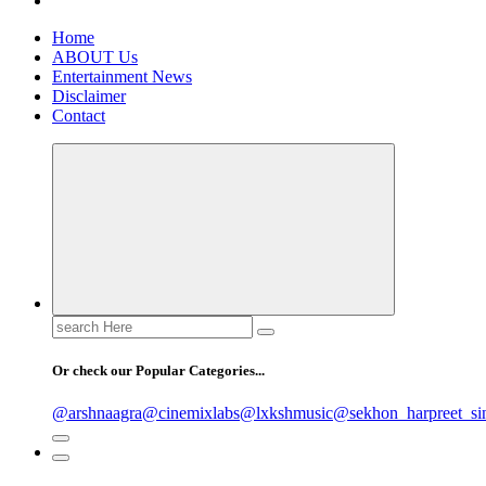
Home
ABOUT Us
Entertainment News
Disclaimer
Contact
Search
for:
Or check our Popular Categories...
@arshnaagra
@cinemixlabs
@lxkshmusic
@sekhon_harpreet_si