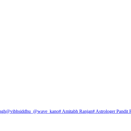
ngh
@vibhsiddhu_
@wave_kano
# Amitabh Ranjan
# Astrologer Pandit 