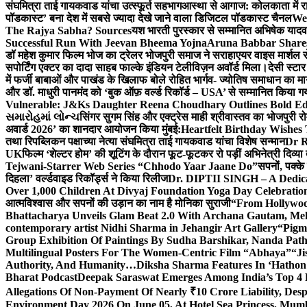
संघमित्रा ताई गायकवाड यांचा उत्स्फूर्त सहभाग
आस्था से आगाज: कोलकाता में राजन
पॉडकास्ट’ बना देश में सबसे ज्यादा देखे जाने वाला डिजिटल पॉडकास्ट चैनल
We
The Rajya Sabha? Sources
यश भारती पुरस्कार से सम्मानित अभिषेक यादव 
Successful Run With Jeevan Bheema Yojna
Aruna Babbar Share
डॉ महेश कुमार फिल्म भोज का ट्रेलर भोजपुरी समाज ने सराहा
एयर वाइस मार्शल स
सपोर्टिंग एक्टर का दादा साहब फाल्के इंडियन टेलीविज़न अवॉर्ड मिला।
देसी स्टा
में फर्जी बाबाओं और पाखंड के खिलाफ बोले रोहित भार्गव- ज्योतिष समाधान का मार्
और डॉ. माधुरी पानमंद को ‘बुक ऑफ़ वर्ल्ड रिकॉर्ड – USA’ से सम्मानित किया 
Vulnerable: J&Ks Daughter Reena Choudhary Outlines Bold Ed
સમારોહમાં લોન્ચ
सिंगर सुगम सिंह और एक्ट्रेस माही श्रीवास्तव का भोजपुरी रो
अवार्ड 2026’ का शानदार आयोजन किया मुंबई:
Heartfelt Birthday Wishes
तथा रिपब्लिकन पक्षाच्या नेत्या संघमित्रा ताई गायकवाड यांचा विशेष सन्मान
Dr R
UK
फिल्म ‘शेल्टर होम’ की शूटिंग के दौरान फूट-फूटकर रो पड़ीं अभिनेत्री दिव्या
Tejwani-Starrer Web Series “Chhodo Yaar Jaane Do”
सपनों, पक्के
दिहला’ वर्ल्डवाइड रिकॉर्ड्स ने किया रिलीज
Dr. DIPTII SINGH – A Dedicate
Over 1,000 Children At Divyaj Foundation Yoga Day Celebrati
आत्मविश्वास और सपनों की उड़ान का नाम है मोनिका सुराजी
“From Hollywood
Bhattacharya Unveils Glam Beat 2.0 With Archana Gautam, M
contemporary artist Nidhi Sharma in Jehangir Art Gallery
“Pigm
Group Exhibition Of Paintings By Sudha Barshikar, Nanda Patha
Multilingual Posters For The Women-Centric Film “Abhaya”
“Ji
Authority, And Humanity…
Diksha Sharma Features In ‘Hathon
Bharat Podcast
Deepak Saraswat Emerges Among India’s Top 4 P
Allegations Of Non-Payment Of Nearly ₹10 Crore Liability, De
Environment Day 2026 On June 05, At Hotel Sea Princess,