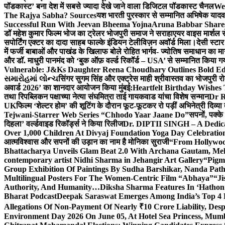
पॉडकास्ट’ बना देश में सबसे ज्यादा देखे जाने वाला डिजिटल पॉडकास्ट चैनल
We
The Rajya Sabha? Sources
यश भारती पुरस्कार से सम्मानित अभिषेक यादव 
Successful Run With Jeevan Bheema Yojna
Aruna Babbar Share
डॉ महेश कुमार फिल्म भोज का ट्रेलर भोजपुरी समाज ने सराहा
एयर वाइस मार्शल स
सपोर्टिंग एक्टर का दादा साहब फाल्के इंडियन टेलीविज़न अवॉर्ड मिला।
देसी स्टा
में फर्जी बाबाओं और पाखंड के खिलाफ बोले रोहित भार्गव- ज्योतिष समाधान का मार्
और डॉ. माधुरी पानमंद को ‘बुक ऑफ़ वर्ल्ड रिकॉर्ड – USA’ से सम्मानित किया 
Vulnerable: J&Ks Daughter Reena Choudhary Outlines Bold Ed
સમારોહમાં લોન્ચ
सिंगर सुगम सिंह और एक्ट्रेस माही श्रीवास्तव का भोजपुरी रो
अवार्ड 2026’ का शानदार आयोजन किया मुंबई:
Heartfelt Birthday Wishes
तथा रिपब्लिकन पक्षाच्या नेत्या संघमित्रा ताई गायकवाड यांचा विशेष सन्मान
Dr R
UK
फिल्म ‘शेल्टर होम’ की शूटिंग के दौरान फूट-फूटकर रो पड़ीं अभिनेत्री दिव्या
Tejwani-Starrer Web Series “Chhodo Yaar Jaane Do”
सपनों, पक्के
दिहला’ वर्ल्डवाइड रिकॉर्ड्स ने किया रिलीज
Dr. DIPTII SINGH – A Dedicate
Over 1,000 Children At Divyaj Foundation Yoga Day Celebrati
आत्मविश्वास और सपनों की उड़ान का नाम है मोनिका सुराजी
“From Hollywood
Bhattacharya Unveils Glam Beat 2.0 With Archana Gautam, M
contemporary artist Nidhi Sharma in Jehangir Art Gallery
“Pigm
Group Exhibition Of Paintings By Sudha Barshikar, Nanda Patha
Multilingual Posters For The Women-Centric Film “Abhaya”
“Ji
Authority, And Humanity…
Diksha Sharma Features In ‘Hathon
Bharat Podcast
Deepak Saraswat Emerges Among India’s Top 4 P
Allegations Of Non-Payment Of Nearly ₹10 Crore Liability, De
Environment Day 2026 On June 05, At Hotel Sea Princess,