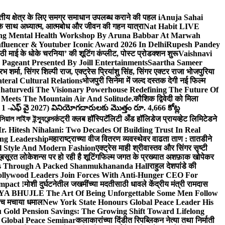
वित्तीय क्षेत्र के लिए समग्र समाधान उपलब्ध कराने की पहल i
Anuja Sahai
ंद के साथ अध्यात्म, आत्मबोध और जीवन की गहन यात्रा
Nat Habit LIVE
ng Mental Health Workshop By Aruna Babbar At Marwah
luencer & Youtuber Iconic Award 2026 In Delhi
Rupesh Pandey
छठी माई के धोके चरनिया’ की शूटिंग कंप्लीट, पोस्ट प्रोडक्शन शुरू
Vaishnavi
Pageant Presented By Joill Entertainments
Saartha Sameer
शर्मा, सिंगर शिल्पी राज, एक्ट्रेस प्रियांशु सिंह, सिंगर एक्टर राजा भोजपुरिया
eral Cultural Relations
भोजपुरी सिनेमा में जल्द दस्तक देगी नई फिल्म
haturvedi The Visionary Powerhouse Redefining The Future Of
Meets The Mountain Air And Solitude.
कौशिक द्विवेदी को मिला
 1 -ఎఫ్ వై 2027) వినియోగదారులకు మొత్తం రూ. 4,666 కోట్ల
ল লাইফ ইন্স্যুরেন্স
कंट्री क्लब हॉस्पिटॅलिटी अँड हॉलिडेज प्रायव्हेट लिमिटेडने
r. Hitesh Nihalani: Two Decades Of Building Trust In Real
ing Leadership
महाराष्ट्राच्या वीज वितरण व्यवस्थेवर वाढता ताण : तातडीने
l Style And Modern Fashion
एक्ट्रेस माही श्रीवास्तव और सिंगर सृष्टी
ूबसूरत लोकेशन्स पर हो रही है शूटिंग
फिल्म जगत के प्रख्यात अशफ़ाक खोपेकर
s Through A Packed Shanmukhananda Hall
राहुल देशपांडे की
llywood Leaders Join Forces With Anti-Hunger CEO For
mpact !
मोशी दुर्घटनेतील जखमींच्या मदतीसाठी धावले केंद्रीय मंत्री रामदास
HUJLE The Art Of Being Unforgettable Some Men Follow
 बीच मचाया धमाल
New York State Honours Global Peace Leader His
Gold Pension Savings: The Growing Shift Toward Lifelong
 Global Peace Seminar
कलाकारांच्या दिंडीत रिपब्लिकन नेत्या तथा निर्माती