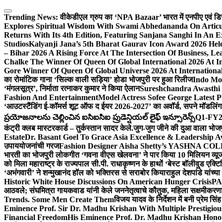
Skip
to
Trending News:
वीकेडीएल ग्रुप का ‘NPA Bazaar’ भारत में एनपीए एवं डिस्ट्र
content
Explores Spiritual Wisdom With Swami Abhedananda On Articu
Returns With Its 4th Edition, Featuring Sanjana Sanghi In An 
Studios
Kalyanji Jana’s 5th Bharat Gaurav Icon Award 2026 Held
– Bihar 2026 A Rising Force At The Intersection Of Business, Le
Chalke The Winner Of Queen Of Global International 2026 At I
Gore Winner Of Queen Of Global Universe 2026 At International
का रोमांटिक गाना ‘सिल्क वाली सड़िया’ होडा भोजपुरी पर हुआ रिलीज
Indo Moz
‘मंगलसूत्र’, निर्माता रत्नाकर कुमार ने किया ऐलान
Sureshchandra Awasthi 
Fashion And Entertainment
Model Actress Sofee George Latest P
‘आउटस्टैंडिंग ई-कॉमर्स शूट ऑफ द ईयर 2026-2027’ का अवॉर्ड, सपने मॉडलिंग 
ప్రయోజనాలను చెల్లించిన ఐసిఐసిఐ ప్రుడెన్షియల్ లైఫ్ ఇన్సూరెన్స్
Q1-FY2027
कंट्री क्लब मास्टरकार्ड – तुर्कस्तान सादर केले.
जुग-जुग जीने की दुआ वाला भोज
Estate
Dr. Basant Goel To Grace Asia Excellence & Leadership Aw
उपाययोजनांची गरज
Fashion Designer Aisha Shetty’s YASHNA COLL
भारती का भोजपुरी लोकगीत ‘गवना वीएस खेलवना’ ने पार किया 10 मिलियन व्य
को मिला महाराष्ट्र के राज्यपाल सी.पी. राधाकृष्णन के हाथों ‘बेस्ट बॉलीवुड एक्टि
‘अभंगवारी’ ने शन्मुखानंद हॉल को भक्तिरस से सराबोर किया
राहुल देशपांडे यांच्
Historic White House Discussions On American Hunger Crisis
PA
आठवले; संघमित्रा गायकवाड यांनी केले जननेतृत्वाचे कौतुक, महिला सक्षमीकरण
Trends. Some Men Create Them
विजय यादव के निर्देशन में बनी प्रेम सि
Eminence Prof. Sir Dr. Madhu Krishan With Multiple Prestigiou
Financial Freedom
His Eminence Prof. Dr. Madhu Krishan Hono