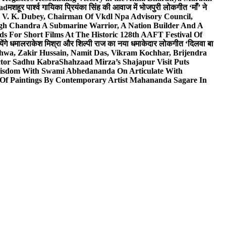
wad
मशहूर पार्श्व गायिका प्रियंका सिंह की आवाज में भोजपुरी लोकगीत ‘माँ’ ने
V. K. Dubey, Chairman Of Vkdl Npa Advisory Council,
gh Chandra A Submarine Warrior, A Nation Builder And A
s For Short Films At The Historic 128th AAFT Festival Of
ेंगे धमाल
राकेश मिश्रा और शिल्पी राज का नया धमाकेदार लोकगीत ‘दिलवा बा
hwa, Zakir Hussain, Namit Das, Vikram Kochhar, Brijendra
ctor Sadhu Kabra
Shahzaad Mirza’s Shajapur Visit Puts
 Wisdom With Swami Abhedananda On Articulate With
 Of Paintings By Contemporary Artist Mahananda Sagare In