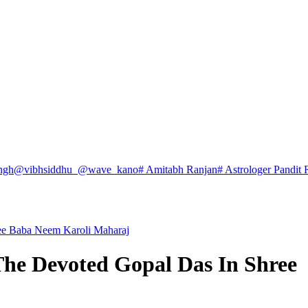
ngh
@vibhsiddhu_
@wave_kano
# Amitabh Ranjan
# Astrologer Pandit 
ee Baba Neem Karoli Maharaj
The Devoted Gopal Das In Shree