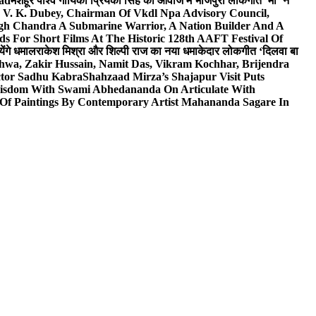
wad
मशहूर पार्श्व गायिका प्रियंका सिंह की आवाज में भोजपुरी लोकगीत ‘माँ’ ने
V. K. Dubey, Chairman Of Vkdl Npa Advisory Council,
gh Chandra A Submarine Warrior, A Nation Builder And A
s For Short Films At The Historic 128th AAFT Festival Of
ेंगे धमाल
राकेश मिश्रा और शिल्पी राज का नया धमाकेदार लोकगीत ‘दिलवा बा
hwa, Zakir Hussain, Namit Das, Vikram Kochhar, Brijendra
ctor Sadhu Kabra
Shahzaad Mirza’s Shajapur Visit Puts
 Wisdom With Swami Abhedananda On Articulate With
 Of Paintings By Contemporary Artist Mahananda Sagare In