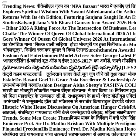
Trending News:
वीकेडीएल ग्रुप का ‘NPA Bazaar’ भारत में एनपीए एवं डिस्ट्र
Explores Spiritual Wisdom With Swami Abhedananda On Articu
Returns With Its 4th Edition, Featuring Sanjana Sanghi In An 
Studios
Kalyanji Jana’s 5th Bharat Gaurav Icon Award 2026 Held
– Bihar 2026 A Rising Force At The Intersection Of Business, Le
Chalke The Winner Of Queen Of Global International 2026 At I
Gore Winner Of Queen Of Global Universe 2026 At International
का रोमांटिक गाना ‘सिल्क वाली सड़िया’ होडा भोजपुरी पर हुआ रिलीज
Indo Moz
‘मंगलसूत्र’, निर्माता रत्नाकर कुमार ने किया ऐलान
Sureshchandra Awasthi 
Fashion And Entertainment
Model Actress Sofee George Latest P
‘आउटस्टैंडिंग ई-कॉमर्स शूट ऑफ द ईयर 2026-2027’ का अवॉर्ड, सपने मॉडलिंग 
ప్రయోజనాలను చెల్లించిన ఐసిఐసిఐ ప్రుడెన్షియల్ లైఫ్ ఇన్సూరెన్స్
Q1-FY2027
कंट्री क्लब मास्टरकार्ड – तुर्कस्तान सादर केले.
जुग-जुग जीने की दुआ वाला भोज
Estate
Dr. Basant Goel To Grace Asia Excellence & Leadership Aw
उपाययोजनांची गरज
Fashion Designer Aisha Shetty’s YASHNA COLL
भारती का भोजपुरी लोकगीत ‘गवना वीएस खेलवना’ ने पार किया 10 मिलियन व्य
को मिला महाराष्ट्र के राज्यपाल सी.पी. राधाकृष्णन के हाथों ‘बेस्ट बॉलीवुड एक्टि
‘अभंगवारी’ ने शन्मुखानंद हॉल को भक्तिरस से सराबोर किया
राहुल देशपांडे यांच्
Historic White House Discussions On American Hunger Crisis
PA
आठवले; संघमित्रा गायकवाड यांनी केले जननेतृत्वाचे कौतुक, महिला सक्षमीकरण
Trends. Some Men Create Them
विजय यादव के निर्देशन में बनी प्रेम सि
Eminence Prof. Sir Dr. Madhu Krishan With Multiple Prestigiou
Financial Freedom
His Eminence Prof. Dr. Madhu Krishan Hono
संघमित्रा ताई गायकवाड यांचा उत्स्फूर्त सहभाग
आस्था से आगाज: कोलकाता में राजन