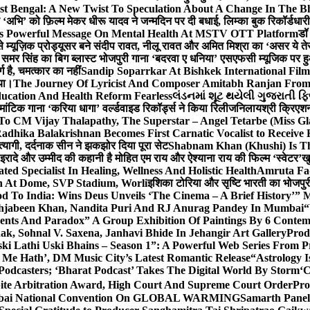
st Bengal: A New Twist To Speculation About A Change In The B
‘अभि’ को फ़िल्म मेकर धीरू यादव ने जन्मदिन पर दी बधाई, लिम्का बुक रिकॉर्डधार
s Powerful Message On Mental Health At MSTV OTT Platform
डॉ
े म्यूज़िक प्रोड्यूसर बने संदीप रावत, नीलू रावत और अमित मिश्रा का ‘असर ये त
र समर सिंह का बिग ब्लास्ट भोजपुरी गाना ‘बदरवा ए धनिया’ एसएफसी म्यूजिक पर
ग है, चमत्कार का नहीं
Sandip Soparrkar At Bishkek International Film
गया।
The Journey Of Lyricist And Composer Amitabh Ranjan From 
ucation And Health Reform Fearless
લંડનમાં શૂટ થયેલી ગુજરાતી ફિ
मांटिक गाना ‘करिया धागा’ वर्ल्डवाइड रिकॉर्ड्स ने किया रिलीज
निलायश्री क्रिएशन्
 To CM Vijay Thalapathy, The Superstar – Angel Tetarbe (Miss G
adhika Balakrishnan Becomes First Carnatic Vocalist to Receive
 त्यागी, दर्दनाक सीन ने झकझोर दिया पूरा सेट
Shabnam Khan (Khushi) Is Th
 इरादे और उम्मीद की कहानी है मोहित एम राय और ऐश्याना राय की फिल्म ‘स्वेटर’
खु
d Specialist In Healing, Wellness And Holistic Health
Amruta Fad
on At Dome, SVP Stadium, Worli
इशिका टोरिया और सृष्टि भारती का भोजपुर
 To India: Wins Deus Unveils ‘The Cinema – A Brief History’” 
ehjabeen Khan, Nandita Puri And RJ Anurag Pandey In Mumbai
“
ents And Paradox” A Group Exhibition Of Paintings By 6 Contemp
k, Sohnal V. Saxena, Janhavi Bhide In Jehangir Art Gallery
Prod
ski Lathi Uski Bhains – Season 1”: A Powerful Web Series From
 Me Hath’, DM Music City’s Latest Romantic Release
“Astrology I
odcasters; ‘Bharat Podcast’ Takes The Digital World By Storm
‘C
spite Arbitration Award, High Court And Supreme Court Order
Pro
 Mumbai National Convention On GLOBAL WARMING
Samarth Panel 