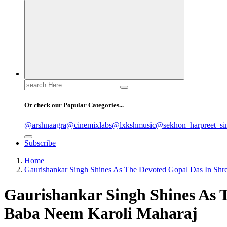
Search
for:
Or check our Popular Categories...
@arshnaagra
@cinemixlabs
@lxkshmusic
@sekhon_harpreet_si
Subscribe
Home
Gaurishankar Singh Shines As The Devoted Gopal Das In Shr
Gaurishankar Singh Shines As 
Baba Neem Karoli Maharaj