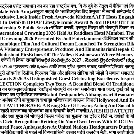
ेस्ड एसेट समाधान का बन रहा राष्ट्रीय मंच, वि के दुबे के नेतृत्व में बैंकिंग एवं 
late With Anuja
अनुजा सहाई के ‘आर्टिक्युलेट विद अनुजा’ में स्वामी अभेदान
Exclusive Look Inside Fresh Ayurveda Kitchen
AAFT Hosts Engagi
 In Delhi
7th DPIAF Lifestyle Iconic Award & 3rd DPIAF OTT Inf
adership & Public Service
संचिता बनर्जी, प्रत्युष मिश्रा की भोजपुरी फिल्म ‘
nternational Crowning 2026 Held At Raddison Hotel Mumbai, The 
 Crowning 2026 Presented By Joill Entertainments
डिजिटल स्टार सौरभ 
ambique Film And Cultural Forum Launched To Strengthen Bilat
A Visionary Entrepreneur, Producer And Humanitarian
Deepak C
hotoshoot Pics
Echoes Of The Valley: Kastoorwan Where Memory 
एजेंसी ने किया सम्मानित
ఆర్థిక సంవత్సరం 2027 , మొదటి త్రైమాసికంలో (క్యు
-এ গ্রাহকদের মোট ৪,৬৬৬ কোটি টাকার সুবিধা প্রদান করেছে আইসিআইসিআই প্রুডেন্সিয়া
पुरी लोकगीत रिलीज, प्रियंका सिंह और इशिका तोरिया की जोड़ी ने मचाया धमाल
M
ards 2026 As Distinguished Guest Celebrating Excellence. Inspir
ECTION Completes Two Years, A Beautiful Blend Of Traditiona
ूज का आंकड़ा
वर्ल्डवाइड रिकॉर्ड्स भोजपुरी का नया धमाकेदार गाना जल्द, दुबई की ख
विस्ट’ का प्रतिष्ठित सम्मान
Rahul Deshpande’s Abhangawari Resonate
या ‘अभंगवारी’ने शन्मुखानंद सभागृह भक्तिरसात न्हाऊन निघाले
Hollywood And Bo
LLAVI THORAVE: A Rising Star Of Lavani, Acting And Social I
ासाठी शासनाच्या योजनांचा लाभ देण्याची केली मागणी
RAJESHH DATTATRYA B
ंह और रक्षा गुप्ता की भोजपुरी फिल्म ‘जोरू का गुलाम’ का ट्रेलर रिलीज, दर्शकों के
s Civic Recognitions
Retiring On Your Own Terms With ICICI Pru 
ured Peace Ambassadors At United Nations Headquarters During
ीतिक पारी से पहले माँ विन्ध्यवासिनी दरबार पहुंचे कुलदीप मैती, मांगा आशीर्वाद
फ