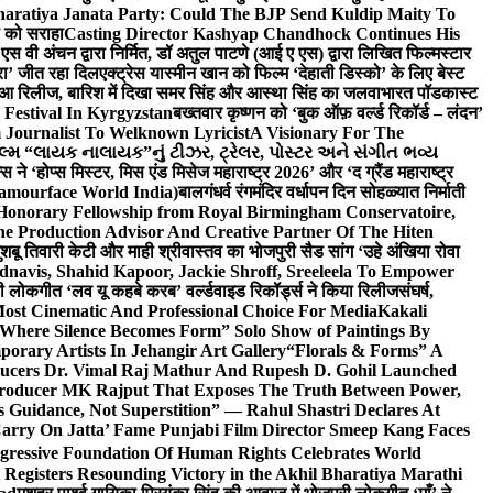
haratiya Janata Party: Could The BJP Send Kuldip Maity To
ी को सराहा
Casting Director Kashyap Chandhock Continues His
 एस वी अंचन द्वारा निर्मित, डॉ अतुल पाटणे (आई ए एस) द्वारा लिखित फिल्मस्टार
ेरा’ जीत रहा दिल
एक्ट्रेस यास्मीन खान को फिल्म ‘देहाती डिस्को’ के लिए बेस्ट
 हुआ रिलीज, बारिश में दिखा समर सिंह और आस्था सिंह का जलवा
भारत पॉडकास्ट
 Festival In Kyrgyzstan
बख्तवार कृष्णन को ‘बुक ऑफ़ वर्ल्ड रिकॉर्ड – लंदन’
Journalist To Welknown Lyricist
A Visionary For The
લ્મ “લાયક નાલાયક”નું ટીઝર, ટ્રેલર, પોસ્ટર અને સંગીત ભવ્ય
स ने ‘होप्स मिस्टर, मिस एंड मिसेज महाराष्ट्र 2026’ और ‘द ग्रैंड महाराष्ट्र
lamourface World India)
बालगंधर्व रंगमंदिर वर्धापन दिन सोहळ्यात निर्माती
 Honorary Fellowship from Royal Birmingham Conservatoire,
e Production Advisor And Creative Partner Of The Hiten
शबू तिवारी केटी और माही श्रीवास्तव का भोजपुरी सैड सांग ‘उहे अंखिया रोवा
navis, Shahid Kapoor, Jackie Shroff, Sreeleela To Empower
ी लोकगीत ‘लव यू कहबे करब’ वर्ल्डवाइड रिकॉर्ड्स ने किया रिलीज
संघर्ष,
Most Cinematic And Professional Choice For Media
Kakali
Where Silence Becomes Form” Solo Show of Paintings By
orary Artists In Jehangir Art Gallery
“Florals & Forms” A
ucers Dr. Vimal Raj Mathur And Rupesh D. Gohil Launched
 Producer MK Rajput That Exposes The Truth Between Power,
s Guidance, Not Superstition” — Rahul Shastri Declares At
arry On Jatta’ Fame Punjabi Film Director Smeep Kang Faces
gressive Foundation Of Human Rights Celebrates World
Registers Resounding Victory in the Akhil Bharatiya Marathi