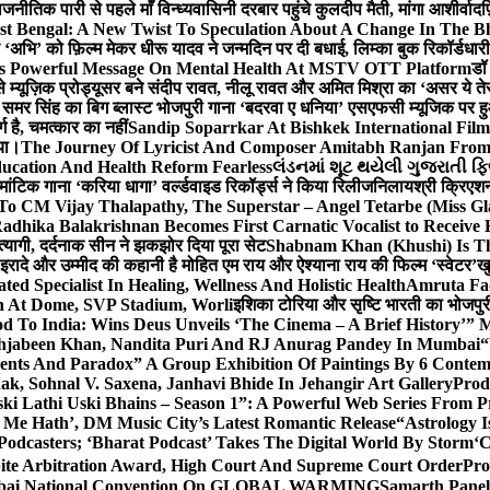
ीतिक पारी से पहले माँ विन्ध्यवासिनी दरबार पहुंचे कुलदीप मैती, मांगा आशीर्वाद
फ
st Bengal: A New Twist To Speculation About A Change In The B
‘अभि’ को फ़िल्म मेकर धीरू यादव ने जन्मदिन पर दी बधाई, लिम्का बुक रिकॉर्डधार
s Powerful Message On Mental Health At MSTV OTT Platform
डॉ
े म्यूज़िक प्रोड्यूसर बने संदीप रावत, नीलू रावत और अमित मिश्रा का ‘असर ये त
र समर सिंह का बिग ब्लास्ट भोजपुरी गाना ‘बदरवा ए धनिया’ एसएफसी म्यूजिक पर
ग है, चमत्कार का नहीं
Sandip Soparrkar At Bishkek International Film
गया।
The Journey Of Lyricist And Composer Amitabh Ranjan From 
ucation And Health Reform Fearless
લંડનમાં શૂટ થયેલી ગુજરાતી ફિ
मांटिक गाना ‘करिया धागा’ वर्ल्डवाइड रिकॉर्ड्स ने किया रिलीज
निलायश्री क्रिएशन्
 To CM Vijay Thalapathy, The Superstar – Angel Tetarbe (Miss G
adhika Balakrishnan Becomes First Carnatic Vocalist to Receive
 त्यागी, दर्दनाक सीन ने झकझोर दिया पूरा सेट
Shabnam Khan (Khushi) Is Th
 इरादे और उम्मीद की कहानी है मोहित एम राय और ऐश्याना राय की फिल्म ‘स्वेटर’
खु
d Specialist In Healing, Wellness And Holistic Health
Amruta Fad
on At Dome, SVP Stadium, Worli
इशिका टोरिया और सृष्टि भारती का भोजपुर
 To India: Wins Deus Unveils ‘The Cinema – A Brief History’” 
ehjabeen Khan, Nandita Puri And RJ Anurag Pandey In Mumbai
“
ents And Paradox” A Group Exhibition Of Paintings By 6 Contemp
k, Sohnal V. Saxena, Janhavi Bhide In Jehangir Art Gallery
Prod
ski Lathi Uski Bhains – Season 1”: A Powerful Web Series From
 Me Hath’, DM Music City’s Latest Romantic Release
“Astrology I
odcasters; ‘Bharat Podcast’ Takes The Digital World By Storm
‘C
spite Arbitration Award, High Court And Supreme Court Order
Pro
 Mumbai National Convention On GLOBAL WARMING
Samarth Panel 