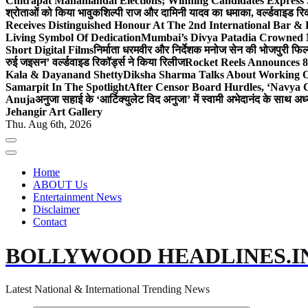
Chitrapat Mahamandal Elections; Winning Candidates Express 
श्रोताओं को किया भावुक
शिल्पी राज और दामिनी यादव का धमाका, वर्ल्डवाइड रिकॉ
Receives Distinguished Honour At The 2nd International Bar
Living Symbol Of Dedication
Mumbai’s Divya Patadia Crowned 
Short Digital Films
निर्माता धरमवीर और निर्देशक मनोज सेन की भोजपुरी फिल्म
रुई जइसन’ वर्ल्डवाइड रिकॉर्ड्स ने किया रिलीज
Rocket Reels Announces 8
Kala & Dayanand Shetty
Diksha Sharma Talks About Working On
Samarpit In The Spotlight
After Censor Board Hurdles, ‘Navya C
Anuja
अनुजा सहाई के ‘आर्टिक्युलेट विद अनुजा’ में स्वामी अभेदानंद के साथ 
Jehangir Art Gallery
Thu. Aug 6th, 2026
Home
ABOUT Us
Entertainment News
Disclaimer
Contact
BOLLYWOOD HEADLINES.I
Latest National & International Trending News