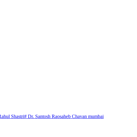
Rahul Shastri
# Dr. Santosh Raosaheb Chavan mumbai