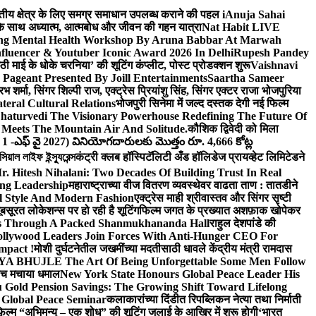
वित्तीय क्षेत्र के लिए समग्र समाधान उपलब्ध कराने की पहल i
Anuja Sahai
ंद के साथ अध्यात्म, आत्मबोध और जीवन की गहन यात्रा
Nat Habit LIVE
ng Mental Health Workshop By Aruna Babbar At Marwah
luencer & Youtuber Iconic Award 2026 In Delhi
Rupesh Pandey
छठी माई के धोके चरनिया’ की शूटिंग कंप्लीट, पोस्ट प्रोडक्शन शुरू
Vaishnavi
Pageant Presented By Joill Entertainments
Saartha Sameer
शर्मा, सिंगर शिल्पी राज, एक्ट्रेस प्रियांशु सिंह, सिंगर एक्टर राजा भोजपुरिया
eral Cultural Relations
भोजपुरी सिनेमा में जल्द दस्तक देगी नई फिल्म
haturvedi The Visionary Powerhouse Redefining The Future Of
Meets The Mountain Air And Solitude.
कौशिक द्विवेदी को मिला
 1 -ఎఫ్ వై 2027) వినియోగదారులకు మొత్తం రూ. 4,666 కోట్ల
ল লাইফ ইন্স্যুরেন্স
कंट्री क्लब हॉस्पिटॅलिटी अँड हॉलिडेज प्रायव्हेट लिमिटेडने
r. Hitesh Nihalani: Two Decades Of Building Trust In Real
ing Leadership
महाराष्ट्राच्या वीज वितरण व्यवस्थेवर वाढता ताण : तातडीने
l Style And Modern Fashion
एक्ट्रेस माही श्रीवास्तव और सिंगर सृष्टी
ूबसूरत लोकेशन्स पर हो रही है शूटिंग
फिल्म जगत के प्रख्यात अशफ़ाक खोपेकर
s Through A Packed Shanmukhananda Hall
राहुल देशपांडे की
llywood Leaders Join Forces With Anti-Hunger CEO For
mpact !
मोशी दुर्घटनेतील जखमींच्या मदतीसाठी धावले केंद्रीय मंत्री रामदास
HUJLE The Art Of Being Unforgettable Some Men Follow
 बीच मचाया धमाल
New York State Honours Global Peace Leader His
Gold Pension Savings: The Growing Shift Toward Lifelong
 Global Peace Seminar
कलाकारांच्या दिंडीत रिपब्लिकन नेत्या तथा निर्माती
़िल्म “अभिमन्यु – एक शोध” की शूटिंग जुलाई के आखिर में शुरू होगी
‘भारत