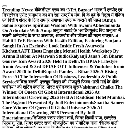
Skip
to
Trending News:
वीकेडीएल ग्रुप का ‘NPA Bazaar’ भारत में एनपीए एवं
content
डिस्ट्रेस्ड एसेट समाधान का बन रहा राष्ट्रीय मंच, वि के दुबे के नेतृत्व में बैंकिंग
एवं वित्तीय क्षेत्र के लिए समग्र समाधान उपलब्ध कराने की पहल i
Anuja
Sahai Explores Spiritual Wisdom With Swami Abhedananda
On Articulate With Anuja
अनुजा सहाई के ‘आर्टिक्युलेट विद अनुजा’ में
स्वामी अभेदानंद के साथ अध्यात्म, आत्मबोध और जीवन की गहन यात्रा
Nat
Habit LIVE Returns With Its 4th Edition, Featuring Sanjana
Sanghi In An Exclusive Look Inside Fresh Ayurveda
Kitchen
AAFT Hosts Engaging Mental Health Workshop By
Aruna Babbar At Marwah Studios
Kalyanji Jana’s 5th Bharat
Gaurav Icon Award 2026 Held In Delhi
7th DPIAF Lifestyle
Iconic Award & 3rd DPIAF OTT Influencer & Youtuber Iconic
Award 2026 In Delhi
Rupesh Pandey – Bihar 2026 A Rising
Force At The Intersection Of Business, Leadership & Public
Service
संचिता बनर्जी, प्रत्युष मिश्रा की भोजपुरी फिल्म ‘छठी माई के धोके
चरनिया’ की शूटिंग कंप्लीट, पोस्ट प्रोडक्शन शुरू
Vaishnavi Chalke The
Winner Of Queen Of Global International 2026 At
International Crowning 2026 Held At Raddison Hotel Mumbai,
The Pageant Presented By Joill Entertainments
Saartha Sameer
Gore Winner Of Queen Of Global Universe 2026 At
International Crowning 2026 Presented By Joill
Entertainments
डिजिटल स्टार सौरभ शर्मा, सिंगर शिल्पी राज, एक्ट्रेस
प्रियांशु सिंह, सिंगर एक्टर राजा भोजपुरिया का रोमांटिक गाना ‘सिल्क वाली