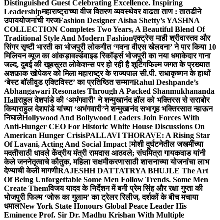
Distinguished Guest Celebrating Excellence. Inspiring
Leadership
महाराष्ट्राच्या वीज वितरण व्यवस्थेवर वाढता ताण : तातडीने
उपाययोजनांची गरज
Fashion Designer Aisha Shetty’s YASHNA
COLLECTION Completes Two Years, A Beautiful Blend Of
Traditional Style And Modern Fashion
एक्ट्रेस माही श्रीवास्तव और
सिंगर सृष्टी भारती का भोजपुरी लोकगीत ‘गवना वीएस खेलवना’ ने पार किया 10
मिलियन व्यूज का आंकड़ा
वर्ल्डवाइड रिकॉर्ड्स भोजपुरी का नया धमाकेदार गाना
जल्द, दुबई की खूबसूरत लोकेशन्स पर हो रही है शूटिंग
फिल्म जगत के प्रख्यात
अशफ़ाक खोपेकर को मिला महाराष्ट्र के राज्यपाल सी.पी. राधाकृष्णन के हाथों
‘बेस्ट बॉलीवुड एक्टिविस्ट’ का प्रतिष्ठित सम्मान
Rahul Deshpande’s
Abhangawari Resonates Through A Packed Shanmukhananda
Hall
राहुल देशपांडे की ‘अभंगवारी’ ने शन्मुखानंद हॉल को भक्तिरस से सराबोर
किया
राहुल देशपांडे यांच्या ‘अभंगवारी’ने शन्मुखानंद सभागृह भक्तिरसात न्हाऊन
निघाले
Hollywood And Bollywood Leaders Join Forces With
Anti-Hunger CEO For Historic White House Discussions On
American Hunger Crisis
PALLAVI THORAVE: A Rising Star
Of Lavani, Acting And Social Impact !
मोशी दुर्घटनेतील जखमींच्या
मदतीसाठी धावले केंद्रीय मंत्री रामदास आठवले; संघमित्रा गायकवाड यांनी
केले जननेतृत्वाचे कौतुक, महिला सक्षमीकरणासाठी शासनाच्या योजनांचा लाभ
देण्याची केली मागणी
RAJESHH DATTATRYA BHUJLE The Art
Of Being Unforgettable Some Men Follow Trends. Some Men
Create Them
विजय यादव के निर्देशन में बनी प्रेम सिंह और रक्षा गुप्ता की
भोजपुरी फिल्म ‘जोरू का गुलाम’ का ट्रेलर रिलीज, दर्शकों के बीच मचाया
धमाल
New York State Honours Global Peace Leader His
Eminence Prof. Sir Dr. Madhu Krishan With Multiple