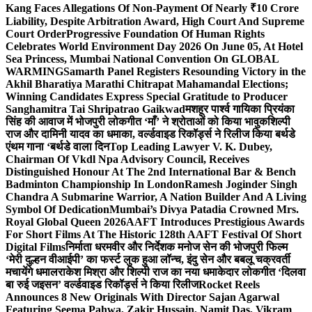
Kang Faces Allegations Of Non-Payment Of Nearly ₹10 Crore
Liability, Despite Arbitration Award, High Court And Supreme
Court Order
Progressive Foundation Of Human Rights
Celebrates World Environment Day 2026 On June 05, At Hotel
Sea Princess, Mumbai National Convention On GLOBAL
WARMING
Samarth Panel Registers Resounding Victory in the
Akhil Bharatiya Marathi Chitrapat Mahamandal Elections;
Winning Candidates Express Special Gratitude to Producer
Sanghamitra Tai Shripatrao Gaikwad
मशहूर पार्श्व गायिका प्रियंका
सिंह की आवाज में भोजपुरी लोकगीत ‘माँ’ ने श्रोताओं को किया भावुक
शिल्पी
राज और दामिनी यादव का धमाका, वर्ल्डवाइड रिकॉर्ड्स ने रिलीज किया बर्थडे
एंथम गाना ‘बर्थडे वाला दिन
Top Leading Lawyer V. K. Dubey,
Chairman Of Vkdl Npa Advisory Council, Receives
Distinguished Honour At The 2nd International Bar & Bench
Badminton Championship In London
Ramesh Joginder Singh
Chandra A Submarine Warrior, A Nation Builder And A Living
Symbol Of Dedication
Mumbai’s Divya Patadia Crowned Mrs.
Royal Global Queen 2026
AAFT Introduces Prestigious Awards
For Short Films At The Historic 128th AAFT Festival Of Short
Digital Films
निर्माता धरमवीर और निर्देशक मनोज सेन की भोजपुरी फिल्म
‘मेरी दुल्हन वीआईपी’ का फर्स्ट लुक हुआ लॉन्च, इंदु सेन और बबलू चक्रवर्ती
मचायेंगे धमाल
राकेश मिश्रा और शिल्पी राज का नया धमाकेदार लोकगीत ‘दिलवा
बा रुई जइसन’ वर्ल्डवाइड रिकॉर्ड्स ने किया रिलीज
Rocket Reels
Announces 8 New Originals With Director Sajan Agarwal
Featuring Seema Pahwa, Zakir Hussain, Namit Das, Vikram