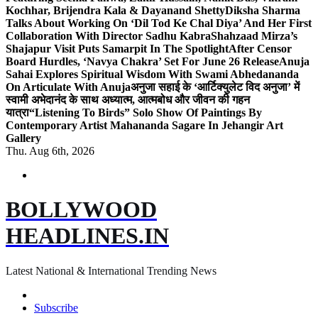
Kochhar, Brijendra Kala & Dayanand Shetty
Diksha Sharma
Talks About Working On ‘Dil Tod Ke Chal Diya’ And Her First
Collaboration With Director Sadhu Kabra
Shahzaad Mirza’s
Shajapur Visit Puts Samarpit In The Spotlight
After Censor
Board Hurdles, ‘Navya Chakra’ Set For June 26 Release
Anuja
Sahai Explores Spiritual Wisdom With Swami Abhedananda
On Articulate With Anuja
अनुजा सहाई के ‘आर्टिक्युलेट विद अनुजा’ में
स्वामी अभेदानंद के साथ अध्यात्म, आत्मबोध और जीवन की गहन
यात्रा
“Listening To Birds” Solo Show Of Paintings By
Contemporary Artist Mahananda Sagare In Jehangir Art
Gallery
Thu. Aug 6th, 2026
BOLLYWOOD
HEADLINES.IN
Latest National & International Trending News
Subscribe