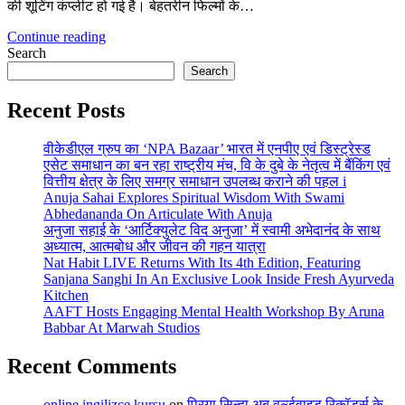
की शूटिंग कंप्लीट हो गई है। बेहतरीन फिल्मों के…
Continue reading
Search
Search
Recent Posts
वीकेडीएल ग्रुप का ‘NPA Bazaar’ भारत में एनपीए एवं डिस्ट्रेस्ड
एसेट समाधान का बन रहा राष्ट्रीय मंच, वि के दुबे के नेतृत्व में बैंकिंग एवं
वित्तीय क्षेत्र के लिए समग्र समाधान उपलब्ध कराने की पहल i
Anuja Sahai Explores Spiritual Wisdom With Swami
Abhedananda On Articulate With Anuja
अनुजा सहाई के ‘आर्टिक्युलेट विद अनुजा’ में स्वामी अभेदानंद के साथ
अध्यात्म, आत्मबोध और जीवन की गहन यात्रा
Nat Habit LIVE Returns With Its 4th Edition, Featuring
Sanjana Sanghi In An Exclusive Look Inside Fresh Ayurveda
Kitchen
AAFT Hosts Engaging Mental Health Workshop By Aruna
Babbar At Marwah Studios
Recent Comments
online ingilizce kursu
on
प्रिया सिन्हा अब वर्ल्डवाइड रिकॉर्ड्स के