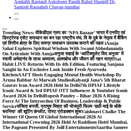
Amitabh Ranjan
# Astrologer Pandit Rahul Shastri
# Dr.
Santosh Raosaheb Chavan mumbai
Trending News:
वीकेडीएल ग्रुप का ‘NPA Bazaar’ भारत में एनपीए एवं
डिस्ट्रेस्ड एसेट समाधान का बन रहा राष्ट्रीय मंच, वि के दुबे के नेतृत्व में बैंकिंग
एवं वित्तीय क्षेत्र के लिए समग्र समाधान उपलब्ध कराने की पहल i
Anuja
Sahai Explores Spiritual Wisdom With Swami Abhedananda
On Articulate With Anuja
अनुजा सहाई के ‘आर्टिक्युलेट विद अनुजा’ में
स्वामी अभेदानंद के साथ अध्यात्म, आत्मबोध और जीवन की गहन यात्रा
Nat
Habit LIVE Returns With Its 4th Edition, Featuring Sanjana
Sanghi In An Exclusive Look Inside Fresh Ayurveda
Kitchen
AAFT Hosts Engaging Mental Health Workshop By
Aruna Babbar At Marwah Studios
Kalyanji Jana’s 5th Bharat
Gaurav Icon Award 2026 Held In Delhi
7th DPIAF Lifestyle
Iconic Award & 3rd DPIAF OTT Influencer & Youtuber Iconic
Award 2026 In Delhi
Rupesh Pandey – Bihar 2026 A Rising
Force At The Intersection Of Business, Leadership & Public
Service
संचिता बनर्जी, प्रत्युष मिश्रा की भोजपुरी फिल्म ‘छठी माई के धोके
चरनिया’ की शूटिंग कंप्लीट, पोस्ट प्रोडक्शन शुरू
Vaishnavi Chalke The
Winner Of Queen Of Global International 2026 At
International Crowning 2026 Held At Raddison Hotel Mumbai,
The Pageant Presented By Joill Entertainments
Saartha Sameer