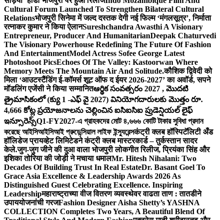
सड़िया’ होडा भोजपुरी पर हुआ रिलीज
Indo Mozambique Film And
Cultural Forum Launched To Strengthen Bilateral Cultural
Relations
भोजपुरी सिनेमा में जल्द दस्तक देगी नई फिल्म ‘मंगलसूत्र’, निर्माता
रत्नाकर कुमार ने किया ऐलान
Sureshchandra Awasthi A Visionary
Entrepreneur, Producer And Humanitarian
Deepak Chaturvedi
The Visionary Powerhouse Redefining The Future Of Fashion
And Entertainment
Model Actress Sofee George Latest
Photoshoot Pics
Echoes Of The Valley: Kastoorwan Where
Memory Meets The Mountain Air And Solitude.
कौशिक द्विवेदी को
मिला ‘आउटस्टैंडिंग ई-कॉमर्स शूट ऑफ द ईयर 2026-2027’ का अवॉर्ड, सपने
मॉडलिंग एजेंसी ने किया सम्मानित
ఆర్థిక సంవత్సరం 2027 , మొదటి
త్రైమాసికంలో (క్యు 1 -ఎఫ్ వై 2027) వినియోగదారులకు మొత్తం రూ.
4,666 కోట్ల ప్రయోజనాలను చెల్లించిన ఐసిఐసిఐ ప్రుడెన్షియల్ లైఫ్
ఇన్సూరెన్స్
Q1-FY2027-এ গ্রাহকদের মোট ৪,৬৬৬ কোটি টাকার সুবিধা প্রদান
করেছে আইসিআইসিআই প্রুডেন্সিয়াল লাইফ ইন্স্যুরেন্স
कंट्री क्लब हॉस्पिटॅलिटी अँड
हॉलिडेज प्रायव्हेट लिमिटेडने कंट्री क्लब मास्टरकार्ड – तुर्कस्तान सादर
केले.
जुग-जुग जीने की दुआ वाला भोजपुरी लोकगीत रिलीज, प्रियंका सिंह और
इशिका तोरिया की जोड़ी ने मचाया धमाल
Mr. Hitesh Nihalani: Two
Decades Of Building Trust In Real Estate
Dr. Basant Goel To
Grace Asia Excellence & Leadership Awards 2026 As
Distinguished Guest Celebrating Excellence. Inspiring
Leadership
महाराष्ट्राच्या वीज वितरण व्यवस्थेवर वाढता ताण : तातडीने
उपाययोजनांची गरज
Fashion Designer Aisha Shetty’s YASHNA
COLLECTION Completes Two Years, A Beautiful Blend Of