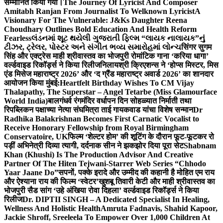
सम्मानित किया गया।
The Journey Of Lyricist And Composer
Amitabh Ranjan From Journalist To Welknown Lyricist
A
Visionary For The Vulnerable: J&Ks Daughter Reena
Choudhary Outlines Bold Education And Health Reform
Fearless
લંડનમાં શૂટ થયેલી ગુજરાતી ફિલ્મ “લાયક નાલાયક”નું
ટીઝર, ટ્રેલર, પોસ્ટર અને સંગીત ભવ્ય સમારોહમાં લોન્ચ
सिंगर सुगम
सिंह और एक्ट्रेस माही श्रीवास्तव का भोजपुरी रोमांटिक गाना ‘करिया धागा’
वर्ल्डवाइड रिकॉर्ड्स ने किया रिलीज
निलायश्री क्रिएशन्स ने ‘होप्स मिस्टर, मिस
एंड मिसेज महाराष्ट्र 2026’ और ‘द ग्रैंड महाराष्ट्र अवार्ड 2026’ का शानदार
आयोजन किया मुंबई:
Heartfelt Birthday Wishes To CM Vijay
Thalapathy, The Superstar – Angel Tetarbe (Miss Glamourface
World India)
बालगंधर्व रंगमंदिर वर्धापन दिन सोहळ्यात निर्माती तथा
रिपब्लिकन पक्षाच्या नेत्या संघमित्रा ताई गायकवाड यांचा विशेष सन्मान
Dr
Radhika Balakrishnan Becomes First Carnatic Vocalist to
Receive Honorary Fellowship from Royal Birmingham
Conservatoire, UK
फिल्म ‘शेल्टर होम’ की शूटिंग के दौरान फूट-फूटकर रो
पड़ीं अभिनेत्री दिव्या त्यागी, दर्दनाक सीन ने झकझोर दिया पूरा सेट
Shabnam
Khan (Khushi) Is The Production Advisor And Creative
Partner Of The Hiten Tejwani-Starrer Web Series “Chhodo
Yaar Jaane Do”
सपनों, पक्के इरादे और उम्मीद की कहानी है मोहित एम राय
और ऐश्याना राय की फिल्म ‘स्वेटर’
खुशबू तिवारी केटी और माही श्रीवास्तव का
भोजपुरी सैड सांग ‘उहे अंखिया रोवा दिहला’ वर्ल्डवाइड रिकॉर्ड्स ने किया
रिलीज
Dr. DIPTII SINGH – A Dedicated Specialist In Healing,
Wellness And Holistic Health
Amruta Fadnavis, Shahid Kapoor,
Jackie Shroff, Sreeleela To Empower Over 1,000 Children At