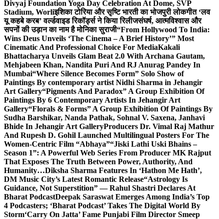
Divyaj Foundation Yoga Day Celebration At Dome, SVP
Stadium, Worli
इशिका टोरिया और सृष्टि भारती का भोजपुरी लोकगीत ‘लव
यू कहबे करब’ वर्ल्डवाइड रिकॉर्ड्स ने किया रिलीज
संघर्ष, आत्मविश्वास और
सपनों की उड़ान का नाम है मोनिका सुराजी
“From Hollywood To India:
Wins Deus Unveils ‘The Cinema – A Brief History’” Most
Cinematic And Professional Choice For Media
Kakali
Bhattacharya Unveils Glam Beat 2.0 With Archana Gautam,
Mehjabeen Khan, Nandita Puri And RJ Anurag Pandey In
Mumbai
“Where Silence Becomes Form” Solo Show of
Paintings By contemporary artist Nidhi Sharma in Jehangir
Art Gallery
“Pigments And Paradox” A Group Exhibition Of
Paintings By 6 Contemporary Artists In Jehangir Art
Gallery
“Florals & Forms” A Group Exhibition Of Paintings By
Sudha Barshikar, Nanda Pathak, Sohnal V. Saxena, Janhavi
Bhide In Jehangir Art Gallery
Producers Dr. Vimal Raj Mathur
And Rupesh D. Gohil Launched Multilingual Posters For The
Women-Centric Film “Abhaya”
“Jiski Lathi Uski Bhains –
Season 1”: A Powerful Web Series From Producer MK Rajput
That Exposes The Truth Between Power, Authority, And
Humanity…
Diksha Sharma Features In ‘Hathon Me Hath’,
DM Music City’s Latest Romantic Release
“Astrology Is
Guidance, Not Superstition” — Rahul Shastri Declares At
Bharat Podcast
Deepak Saraswat Emerges Among India’s Top
4 Podcasters; ‘Bharat Podcast’ Takes The Digital World By
Storm
‘Carry On Jatta’ Fame Punjabi Film Director Smeep