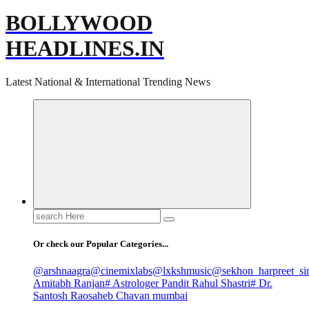
BOLLYWOOD
HEADLINES.IN
Latest National & International Trending News
Search
for:
Or check our Popular Categories...
@arshnaagra
@cinemixlabs
@lxkshmusic
@sekhon_harpreet_si
Amitabh Ranjan
# Astrologer Pandit Rahul Shastri
# Dr.
Santosh Raosaheb Chavan mumbai