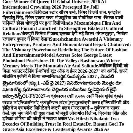
Gore Winner Of Queen Of Global Universe 2026 At
International Crowning 2026 Presented By Joill
Entertainments
डिजिटल स्टार सौरभ शर्मा, सिंगर शिल्पी राज, एक्ट्रेस
प्रियांशु सिंह, सिंगर एक्टर राजा भोजपुरिया का रोमांटिक गाना ‘सिल्क वाली
सड़िया’ होडा भोजपुरी पर हुआ रिलीज
Indo Mozambique Film And
Cultural Forum Launched To Strengthen Bilateral Cultural
Relations
भोजपुरी सिनेमा में जल्द दस्तक देगी नई फिल्म ‘मंगलसूत्र’, निर्माता
रत्नाकर कुमार ने किया ऐलान
Sureshchandra Awasthi A Visionary
Entrepreneur, Producer And Humanitarian
Deepak Chaturvedi
The Visionary Powerhouse Redefining The Future Of Fashion
And Entertainment
Model Actress Sofee George Latest
Photoshoot Pics
Echoes Of The Valley: Kastoorwan Where
Memory Meets The Mountain Air And Solitude.
कौशिक द्विवेदी को
मिला ‘आउटस्टैंडिंग ई-कॉमर्स शूट ऑफ द ईयर 2026-2027’ का अवॉर्ड, सपने
मॉडलिंग एजेंसी ने किया सम्मानित
ఆర్థిక సంవత్సరం 2027 , మొదటి
త్రైమాసికంలో (క్యు 1 -ఎఫ్ వై 2027) వినియోగదారులకు మొత్తం రూ.
4,666 కోట్ల ప్రయోజనాలను చెల్లించిన ఐసిఐసిఐ ప్రుడెన్షియల్ లైఫ్
ఇన్సూరెన్స్
Q1-FY2027-এ গ্রাহকদের মোট ৪,৬৬৬ কোটি টাকার সুবিধা প্রদান
করেছে আইসিআইসিআই প্রুডেন্সিয়াল লাইফ ইন্স্যুরেন্স
कंट्री क्लब हॉस्पिटॅलिटी अँड
हॉलिडेज प्रायव्हेट लिमिटेडने कंट्री क्लब मास्टरकार्ड – तुर्कस्तान सादर
केले.
जुग-जुग जीने की दुआ वाला भोजपुरी लोकगीत रिलीज, प्रियंका सिंह और
इशिका तोरिया की जोड़ी ने मचाया धमाल
Mr. Hitesh Nihalani: Two
Decades Of Building Trust In Real Estate
Dr. Basant Goel To
Grace Asia Excellence & Leadership Awards 2026 As