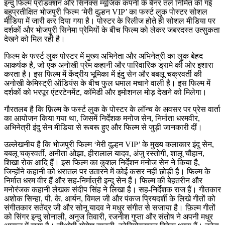
इन्दु फिल्म प्रोडक्शन और सिनेक्स म्यूजिक कंपनी के बैनर तले निर्मित की गई
बहुप्रतीक्षित भोजपुरी फिल्म ‘मेरी दुल्हन VIP’ का फर्स्ट लुक पोस्टर सोशल
मीडिया में जारी कर दिया गया है। पोस्टर के रिलीज होते ही सोशल मीडिया पर
दर्शकों और भोजपुरी सिनेमा प्रेमियों के बीच फिल्म को लेकर जबरदस्त उत्सुकता
देखने को मिल रही है।
फिल्म के फर्स्ट लुक पोस्टर में मुख्य अभिनेता और अभिनेत्री का लुक बेहद
आकर्षक है, जो एक अनोखी प्रेम कहानी और पारिवारिक ड्रामे की ओर इशारा
करता है। इस फिल्म में केंद्रीय भूमिका में इंदु सेन और बबलू चक्रवर्ती की
अनोखी केमिस्ट्री ऑडियंस के बीच फुल धमाल मचाने वाली है। इस फिल्म में
दर्शकों को भरपूर एंटरटेनमेंट, कॉमेडी और इमोशनल मोड़ देखने को मिलेगा।
गौरतलब है कि फ़िल्म के फर्स्ट लुक के पोस्टर के लॉन्च के अवसर पर प्रेस वार्ता
का आयोजन किया गया था, जिसमें निर्देशक मनोज सेन, निर्माता धरमवीर,
अभिनेत्री इंदु सेन मीडिया से रूबरू हुए और फिल्म से जुड़ी जानकारी दीं।
उल्लेखनीय है कि भोजपुरी फिल्म ‘मेरी दुल्हन VIP’ के मुख्य कलाकार इंदु सेन,
बबलू चक्रवर्ती, अनीता ओझा, हीरालाल यादव, अंजु रस्तोगी, शालू चौहान,
शिखा रोक आदि हैं। इस फिल्म का कुशल निर्देशन मनोज सेन ने किया है,
जिन्होंने कहानी को धरातल पर उतारने में कोई कसर नहीं छोड़ी है। फिल्म के
निर्मात धरम वीर हैं और सह-निर्मात्री इन्दु सेन हैं। फिल्म की बेहतरीन और
मनोरंजक कहानी लेखक संदीप सिंह ने लिखा है। सह-निर्देशक राज हैं। गीतकार
अशोक सिन्हा, पी. के. आर्यन, विमल जी और पंकज प्रियदर्शी के लिखे गीतों को
संगीतकार सतेंद्र जी और सोनू यादव ने मधुर संगीत से सजाया है। फ़िल्म गीतों
को सिंगर इन्दु सोनाली, अनुज तिवारी, रजनीश गुप्ता और संतोष ने अपनी मधुर