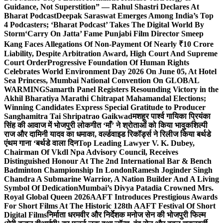
Guidance, Not Superstition” — Rahul Shastri Declares At
Bharat Podcast
Deepak Saraswat Emerges Among India’s Top
4 Podcasters; ‘Bharat Podcast’ Takes The Digital World By
Storm
‘Carry On Jatta’ Fame Punjabi Film Director Smeep
Kang Faces Allegations Of Non-Payment Of Nearly ₹10 Crore
Liability, Despite Arbitration Award, High Court And Supreme
Court Order
Progressive Foundation Of Human Rights
Celebrates World Environment Day 2026 On June 05, At Hotel
Sea Princess, Mumbai National Convention On GLOBAL
WARMING
Samarth Panel Registers Resounding Victory in the
Akhil Bharatiya Marathi Chitrapat Mahamandal Elections;
Winning Candidates Express Special Gratitude to Producer
Sanghamitra Tai Shripatrao Gaikwad
मशहूर पार्श्व गायिका प्रियंका
सिंह की आवाज में भोजपुरी लोकगीत ‘माँ’ ने श्रोताओं को किया भावुक
शिल्पी
राज और दामिनी यादव का धमाका, वर्ल्डवाइड रिकॉर्ड्स ने रिलीज किया बर्थडे
एंथम गाना ‘बर्थडे वाला दिन
Top Leading Lawyer V. K. Dubey,
Chairman Of Vkdl Npa Advisory Council, Receives
Distinguished Honour At The 2nd International Bar & Bench
Badminton Championship In London
Ramesh Joginder Singh
Chandra A Submarine Warrior, A Nation Builder And A Living
Symbol Of Dedication
Mumbai’s Divya Patadia Crowned Mrs.
Royal Global Queen 2026
AAFT Introduces Prestigious Awards
For Short Films At The Historic 128th AAFT Festival Of Short
Digital Films
निर्माता धरमवीर और निर्देशक मनोज सेन की भोजपुरी फिल्म