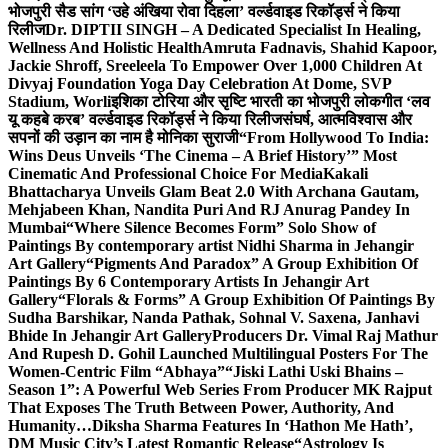
भोजपुरी सैड सांग ‘उहे अंखिया रोवा दिहला’ वर्ल्डवाइड रिकॉर्ड्स ने किया
रिलीज
Dr. DIPTII SINGH – A Dedicated Specialist In Healing,
Wellness And Holistic Health
Amruta Fadnavis, Shahid Kapoor,
Jackie Shroff, Sreeleela To Empower Over 1,000 Children At
Divyaj Foundation Yoga Day Celebration At Dome, SVP
Stadium, Worli
इशिका टोरिया और सृष्टि भारती का भोजपुरी लोकगीत ‘लव
यू कहबे करब’ वर्ल्डवाइड रिकॉर्ड्स ने किया रिलीज
संघर्ष, आत्मविश्वास और
सपनों की उड़ान का नाम है मोनिका सुराजी
“From Hollywood To India:
Wins Deus Unveils ‘The Cinema – A Brief History’” Most
Cinematic And Professional Choice For Media
Kakali
Bhattacharya Unveils Glam Beat 2.0 With Archana Gautam,
Mehjabeen Khan, Nandita Puri And RJ Anurag Pandey In
Mumbai
“Where Silence Becomes Form” Solo Show of
Paintings By contemporary artist Nidhi Sharma in Jehangir
Art Gallery
“Pigments And Paradox” A Group Exhibition Of
Paintings By 6 Contemporary Artists In Jehangir Art
Gallery
“Florals & Forms” A Group Exhibition Of Paintings By
Sudha Barshikar, Nanda Pathak, Sohnal V. Saxena, Janhavi
Bhide In Jehangir Art Gallery
Producers Dr. Vimal Raj Mathur
And Rupesh D. Gohil Launched Multilingual Posters For The
Women-Centric Film “Abhaya”
“Jiski Lathi Uski Bhains –
Season 1”: A Powerful Web Series From Producer MK Rajput
That Exposes The Truth Between Power, Authority, And
Humanity…
Diksha Sharma Features In ‘Hathon Me Hath’,
DM Music City’s Latest Romantic Release
“Astrology Is