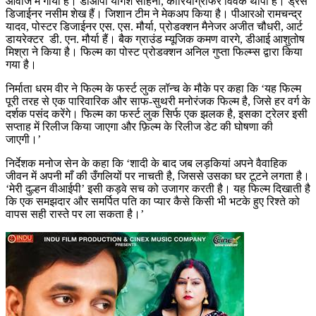
आवाज में गाया है। डीओपी योगेश साहनी, कोरियोग्राफर विवेक थापा हैं। ड्रेस
डिजाईनर नसीम शेख हैं। जिशान टीम ने मेकअप किया है। पीआरओ रामचन्द्र
यादव, पोस्टर डिजाईनर एस. एस. मौर्या, प्रोडक्शन मैनेजर अजीत चौधरी, आर्ट
डायरेक्टर डी. एन. मौर्या हैं। बैक ग्राउंड म्यूजिक कमण वारगे, डीआई आशुतोष
मिश्रा ने किया है। फिल्म का पोस्ट प्रोडक्शन अनिल गुप्ता फिल्म्स द्वारा किया
गया है।
निर्माता धरम वीर ने फिल्म के फर्स्ट लुक लॉन्च के मौके पर कहा कि ‘यह फिल्म
पूरी तरह से एक पारिवारिक और साफ-सुथरी मनोरंजक फिल्म है, जिसे हर वर्ग के
दर्शक पसंद करेंगे। फिल्म का फर्स्ट लुक सिर्फ एक झलक है, इसका ट्रेलर इसी
सप्ताह में रिलीज किया जाएगा और फ़िल्म के रिलीज डेट की घोषणा की
जाएगी।’
निर्देशक मनोज सेन के कहा कि ‘शादी के बाद जब लड़कियां अपने वैवाहिक
जीवन में अपनी माँ की उँगलियों पर नाचती है, जिससे उसका घर टूटने लगता है।
‘मेरी दुल्हन वीआईपी’ इसी कड़वे सच को उजागर करती है। यह फिल्म दिखाती है
कि एक समझदार और समर्पित पति का प्यार कैसे किसी भी भटके हुए रिश्ते को
वापस सही रास्ते पर ला सकता है।’