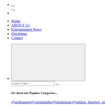
Home
ABOUT Us
Entertainment News
Disclaimer
Contact
Search
for:
Or check our Popular Categories...
@arshnaagra
@cinemixlabs
@lxkshmusic
@sekhon_harpreet_si