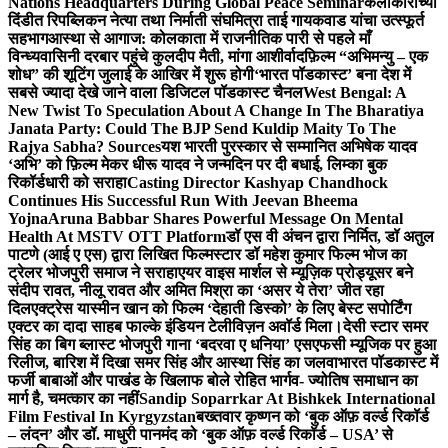
Nations Headquarters During Global Peace Seminar
कलाकारांच्या
दिंडीत रिपब्लिकन नेत्या तथा निर्माती संघमित्रा ताई गायकवाड यांचा उत्स्फूर्त
सहभाग
आस्था से आगाज: कोलकाता में राजनीतिक पारी से पहले माँ
विन्ध्यवासिनी दरबार पहुंचे कुलदीप मैती, मांगा आशीर्वाद
फ़िल्म “अभिमन्यु – एक
शोध” की शूटिंग जुलाई के आखिर में शुरू होगी
‘भारत पॉडकास्ट’ बना देश में
सबसे ज्यादा देखे जाने वाला डिजिटल पॉडकास्ट चैनल
West Bengal: A
New Twist To Speculation About A Change In The Bharatiya
Janata Party: Could The BJP Send Kuldip Maity To The
Rajya Sabha? Sources
यश भारती पुरस्कार से सम्मानित अभिषेक यादव
‘अभि’ को फ़िल्म मेकर धीरू यादव ने जन्मदिन पर दी बधाई, लिम्का बुक
रिकॉर्डधारी को सराहा
Casting Director Kashyap Chandhock
Continues His Successful Run With Jeevan Bheema
Yojna
Aruna Babbar Shares Powerful Message On Mental
Health At MSTV OTT Platform
डॉ एस वी अंचन द्वारा निर्मित, डॉ अतुल
पाटणे (आई ए एस) द्वारा लिखित फिल्मस्टार डॉ महेश कुमार फिल्म भोज का
ट्रेलर भोजपुरी समाज ने सराहा
एयर वाइस मार्शल से म्यूज़िक प्रोड्यूसर बने
संदीप रावत, नीलू रावत और अमित मिश्रा का ‘असर ये तेरा’ जीत रहा
दिल
एक्ट्रेस यास्मीन खान को फिल्म ‘देहाती डिस्को’ के लिए बेस्ट सपोर्टिंग
एक्टर का दादा साहब फाल्के इंडियन टेलीविज़न अवॉर्ड मिला।
देसी स्टार समर
सिंह का बिग ब्लास्ट भोजपुरी गाना ‘बदरवा ए धनिया’ एसएफसी म्यूजिक पर हुआ
रिलीज, बारिश में दिखा समर सिंह और आस्था सिंह का जलवा
भारत पॉडकास्ट में
फर्जी बाबाओं और पाखंड के खिलाफ बोले रोहित भार्गव- ज्योतिष समाधान का
मार्ग है, चमत्कार का नहीं
Sandip Soparrkar At Bishkek International
Film Festival In Kyrgyzstan
बख्तवार कृष्णन को ‘बुक ऑफ़ वर्ल्ड रिकॉर्ड
– लंदन’ और डॉ. माधुरी पानमंद को ‘बुक ऑफ़ वर्ल्ड रिकॉर्ड – USA’ से