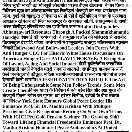
Traditional Style And Modern Fashion
एक्ट्रेस माही श्रीवास्तव और
सिंगर सृष्टी भारती का भोजपुरी लोकगीत ‘गवना वीएस खेलवना’ ने पार किया 10
मिलियन व्यूज का आंकड़ा
वर्ल्डवाइड रिकॉर्ड्स भोजपुरी का नया धमाकेदार गाना
जल्द, दुबई की खूबसूरत लोकेशन्स पर हो रही है शूटिंग
फिल्म जगत के प्रख्यात
अशफ़ाक खोपेकर को मिला महाराष्ट्र के राज्यपाल सी.पी. राधाकृष्णन के हाथों
‘बेस्ट बॉलीवुड एक्टिविस्ट’ का प्रतिष्ठित सम्मान
Rahul Deshpande’s
Abhangawari Resonates Through A Packed Shanmukhananda
Hall
राहुल देशपांडे की ‘अभंगवारी’ ने शन्मुखानंद हॉल को भक्तिरस से सराबोर
किया
राहुल देशपांडे यांच्या ‘अभंगवारी’ने शन्मुखानंद सभागृह भक्तिरसात न्हाऊन
निघाले
Hollywood And Bollywood Leaders Join Forces With
Anti-Hunger CEO For Historic White House Discussions On
American Hunger Crisis
PALLAVI THORAVE: A Rising Star
Of Lavani, Acting And Social Impact !
मोशी दुर्घटनेतील जखमींच्या
मदतीसाठी धावले केंद्रीय मंत्री रामदास आठवले; संघमित्रा गायकवाड यांनी
केले जननेतृत्वाचे कौतुक, महिला सक्षमीकरणासाठी शासनाच्या योजनांचा लाभ
देण्याची केली मागणी
RAJESHH DATTATRYA BHUJLE The Art
Of Being Unforgettable Some Men Follow Trends. Some Men
Create Them
विजय यादव के निर्देशन में बनी प्रेम सिंह और रक्षा गुप्ता की
भोजपुरी फिल्म ‘जोरू का गुलाम’ का ट्रेलर रिलीज, दर्शकों के बीच मचाया
धमाल
New York State Honours Global Peace Leader His
Eminence Prof. Sir Dr. Madhu Krishan With Multiple
Prestigious Civic Recognitions
Retiring On Your Own Terms
With ICICI Pru Gold Pension Savings: The Growing Shift
Toward Lifelong Financial Freedom
His Eminence Prof. Dr.
Madhu Krishan Honoured Peace Ambassadors At United