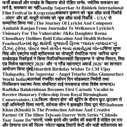
फर्जी बाबाओं और पाखंड के खिलाफ बोले रोहित भार्गव- ज्योतिष समाधान का
मार्ग है, चमत्कार का नहीं
Sandip Soparrkar At Bishkek International
Film Festival In Kyrgyzstan
बख्तवार कृष्णन को ‘बुक ऑफ़ वर्ल्ड रिकॉर्ड
– लंदन’ और डॉ. माधुरी पानमंद को ‘बुक ऑफ़ वर्ल्ड रिकॉर्ड – USA’ से
सम्मानित किया गया।
The Journey Of Lyricist And Composer
Amitabh Ranjan From Journalist To Welknown Lyricist
A
Visionary For The Vulnerable: J&Ks Daughter Reena
Choudhary Outlines Bold Education And Health Reform
Fearless
લંડનમાં શૂટ થયેલી ગુજરાતી ફિલ્મ “લાયક નાલાયક”નું
ટીઝર, ટ્રેલર, પોસ્ટર અને સંગીત ભવ્ય સમારોહમાં લોન્ચ
सिंगर सुगम
सिंह और एक्ट्रेस माही श्रीवास्तव का भोजपुरी रोमांटिक गाना ‘करिया धागा’
वर्ल्डवाइड रिकॉर्ड्स ने किया रिलीज
निलायश्री क्रिएशन्स ने ‘होप्स मिस्टर, मिस
एंड मिसेज महाराष्ट्र 2026’ और ‘द ग्रैंड महाराष्ट्र अवार्ड 2026’ का शानदार
आयोजन किया मुंबई:
Heartfelt Birthday Wishes To CM Vijay
Thalapathy, The Superstar – Angel Tetarbe (Miss Glamourface
World India)
बालगंधर्व रंगमंदिर वर्धापन दिन सोहळ्यात निर्माती तथा
रिपब्लिकन पक्षाच्या नेत्या संघमित्रा ताई गायकवाड यांचा विशेष सन्मान
Dr
Radhika Balakrishnan Becomes First Carnatic Vocalist to
Receive Honorary Fellowship from Royal Birmingham
Conservatoire, UK
फिल्म ‘शेल्टर होम’ की शूटिंग के दौरान फूट-फूटकर रो
पड़ीं अभिनेत्री दिव्या त्यागी, दर्दनाक सीन ने झकझोर दिया पूरा सेट
Shabnam
Khan (Khushi) Is The Production Advisor And Creative
Partner Of The Hiten Tejwani-Starrer Web Series “Chhodo
Yaar Jaane Do”
सपनों, पक्के इरादे और उम्मीद की कहानी है मोहित एम राय
और ऐश्याना राय की फिल्म ‘स्वेटर’
खुशबू तिवारी केटी और माही श्रीवास्तव का