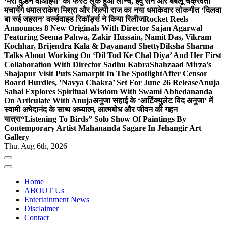
‘मेरी दुल्हन वीआईपी’ का फर्स्ट लुक हुआ लॉन्च, इंदु सेन और बबलू चक्रवर्ती
मचायेंगे धमाल
राकेश मिश्रा और शिल्पी राज का नया धमाकेदार लोकगीत ‘दिलवा
बा रुई जइसन’ वर्ल्डवाइड रिकॉर्ड्स ने किया रिलीज
Rocket Reels
Announces 8 New Originals With Director Sajan Agarwal
Featuring Seema Pahwa, Zakir Hussain, Namit Das, Vikram
Kochhar, Brijendra Kala & Dayanand Shetty
Diksha Sharma
Talks About Working On ‘Dil Tod Ke Chal Diya’ And Her First
Collaboration With Director Sadhu Kabra
Shahzaad Mirza’s
Shajapur Visit Puts Samarpit In The Spotlight
After Censor
Board Hurdles, ‘Navya Chakra’ Set For June 26 Release
Anuja
Sahai Explores Spiritual Wisdom With Swami Abhedananda
On Articulate With Anuja
अनुजा सहाई के ‘आर्टिक्युलेट विद अनुजा’ में
स्वामी अभेदानंद के साथ अध्यात्म, आत्मबोध और जीवन की गहन
यात्रा
“Listening To Birds” Solo Show Of Paintings By
Contemporary Artist Mahananda Sagare In Jehangir Art
Gallery
Thu. Aug 6th, 2026
Home
ABOUT Us
Entertainment News
Disclaimer
Contact