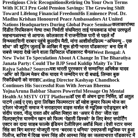
Prestigious Civic Recognitions
Retiring On Your Own Terms
With ICICI Pru Gold Pension Savings: The Growing Shift
Toward Lifelong Financial Freedom
His Eminence Prof. Dr.
Madhu Krishan Honoured Peace Ambassadors At United
Nations Headquarters During Global Peace Seminar
कलाकारांच्या
दिंडीत रिपब्लिकन नेत्या तथा निर्माती संघमित्रा ताई गायकवाड यांचा उत्स्फूर्त
सहभाग
आस्था से आगाज: कोलकाता में राजनीतिक पारी से पहले माँ
विन्ध्यवासिनी दरबार पहुंचे कुलदीप मैती, मांगा आशीर्वाद
फ़िल्म “अभिमन्यु – एक
शोध” की शूटिंग जुलाई के आखिर में शुरू होगी
‘भारत पॉडकास्ट’ बना देश में
सबसे ज्यादा देखे जाने वाला डिजिटल पॉडकास्ट चैनल
West Bengal: A
New Twist To Speculation About A Change In The Bharatiya
Janata Party: Could The BJP Send Kuldip Maity To The
Rajya Sabha? Sources
यश भारती पुरस्कार से सम्मानित अभिषेक यादव
‘अभि’ को फ़िल्म मेकर धीरू यादव ने जन्मदिन पर दी बधाई, लिम्का बुक
रिकॉर्डधारी को सराहा
Casting Director Kashyap Chandhock
Continues His Successful Run With Jeevan Bheema
Yojna
Aruna Babbar Shares Powerful Message On Mental
Health At MSTV OTT Platform
डॉ एस वी अंचन द्वारा निर्मित, डॉ अतुल
पाटणे (आई ए एस) द्वारा लिखित फिल्मस्टार डॉ महेश कुमार फिल्म भोज का
ट्रेलर भोजपुरी समाज ने सराहा
एयर वाइस मार्शल से म्यूज़िक प्रोड्यूसर बने
संदीप रावत, नीलू रावत और अमित मिश्रा का ‘असर ये तेरा’ जीत रहा
दिल
एक्ट्रेस यास्मीन खान को फिल्म ‘देहाती डिस्को’ के लिए बेस्ट सपोर्टिंग
एक्टर का दादा साहब फाल्के इंडियन टेलीविज़न अवॉर्ड मिला।
देसी स्टार समर
सिंह का बिग ब्लास्ट भोजपुरी गाना ‘बदरवा ए धनिया’ एसएफसी म्यूजिक पर हुआ
रिलीज, बारिश में दिखा समर सिंह और आस्था सिंह का जलवा
भारत पॉडकास्ट में