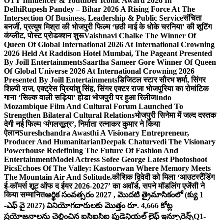
OTT Influencer & Youtuber Iconic Award 2026 In
Delhi
Rupesh Pandey – Bihar 2026 A Rising Force At The
Intersection Of Business, Leadership & Public Service
संचिता
बनर्जी, प्रत्युष मिश्रा की भोजपुरी फिल्म ‘छठी माई के धोके चरनिया’ की शूटिंग
कंप्लीट, पोस्ट प्रोडक्शन शुरू
Vaishnavi Chalke The Winner Of
Queen Of Global International 2026 At International Crowning
2026 Held At Raddison Hotel Mumbai, The Pageant Presented
By Joill Entertainments
Saartha Sameer Gore Winner Of Queen
Of Global Universe 2026 At International Crowning 2026
Presented By Joill Entertainments
डिजिटल स्टार सौरभ शर्मा, सिंगर
शिल्पी राज, एक्ट्रेस प्रियांशु सिंह, सिंगर एक्टर राजा भोजपुरिया का रोमांटिक
गाना ‘सिल्क वाली सड़िया’ होडा भोजपुरी पर हुआ रिलीज
Indo
Mozambique Film And Cultural Forum Launched To
Strengthen Bilateral Cultural Relations
भोजपुरी सिनेमा में जल्द दस्तक
देगी नई फिल्म ‘मंगलसूत्र’, निर्माता रत्नाकर कुमार ने किया
ऐलान
Sureshchandra Awasthi A Visionary Entrepreneur,
Producer And Humanitarian
Deepak Chaturvedi The Visionary
Powerhouse Redefining The Future Of Fashion And
Entertainment
Model Actress Sofee George Latest Photoshoot
Pics
Echoes Of The Valley: Kastoorwan Where Memory Meets
The Mountain Air And Solitude.
कौशिक द्विवेदी को मिला ‘आउटस्टैंडिंग
ई-कॉमर्स शूट ऑफ द ईयर 2026-2027’ का अवॉर्ड, सपने मॉडलिंग एजेंसी ने
किया सम्मानित
ఆర్థిక సంవత్సరం 2027 , మొదటి త్రైమాసికంలో (క్యు 1
-ఎఫ్ వై 2027) వినియోగదారులకు మొత్తం రూ. 4,666 కోట్ల
ప్రయోజనాలను చెల్లించిన ఐసిఐసిఐ ప్రుడెన్షియల్ లైఫ్ ఇన్సూరెన్స్
Q1-