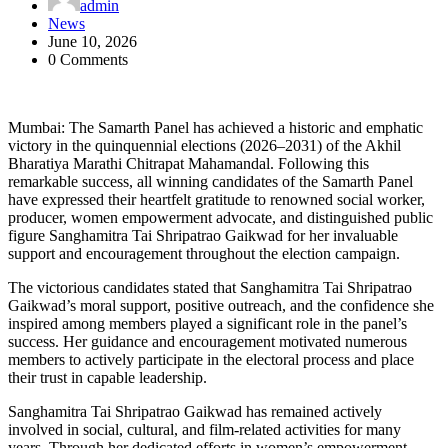
admin
News
June 10, 2026
0 Comments
Mumbai: The Samarth Panel has achieved a historic and emphatic
victory in the quinquennial elections (2026–2031) of the Akhil
Bharatiya Marathi Chitrapat Mahamandal. Following this
remarkable success, all winning candidates of the Samarth Panel
have expressed their heartfelt gratitude to renowned social worker,
producer, women empowerment advocate, and distinguished public
figure Sanghamitra Tai Shripatrao Gaikwad for her invaluable
support and encouragement throughout the election campaign.
The victorious candidates stated that Sanghamitra Tai Shripatrao
Gaikwad’s moral support, positive outreach, and the confidence she
inspired among members played a significant role in the panel’s
success. Her guidance and encouragement motivated numerous
members to actively participate in the electoral process and place
their trust in capable leadership.
Sanghamitra Tai Shripatrao Gaikwad has remained actively
involved in social, cultural, and film-related activities for many
years. Through her dedicated efforts in women’s empowerment,