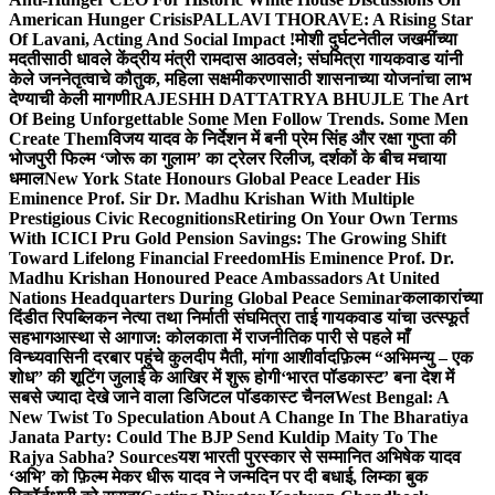
American Hunger Crisis
PALLAVI THORAVE: A Rising Star
Of Lavani, Acting And Social Impact !
मोशी दुर्घटनेतील जखमींच्या
मदतीसाठी धावले केंद्रीय मंत्री रामदास आठवले; संघमित्रा गायकवाड यांनी
केले जननेतृत्वाचे कौतुक, महिला सक्षमीकरणासाठी शासनाच्या योजनांचा लाभ
देण्याची केली मागणी
RAJESHH DATTATRYA BHUJLE The Art
Of Being Unforgettable Some Men Follow Trends. Some Men
Create Them
विजय यादव के निर्देशन में बनी प्रेम सिंह और रक्षा गुप्ता की
भोजपुरी फिल्म ‘जोरू का गुलाम’ का ट्रेलर रिलीज, दर्शकों के बीच मचाया
धमाल
New York State Honours Global Peace Leader His
Eminence Prof. Sir Dr. Madhu Krishan With Multiple
Prestigious Civic Recognitions
Retiring On Your Own Terms
With ICICI Pru Gold Pension Savings: The Growing Shift
Toward Lifelong Financial Freedom
His Eminence Prof. Dr.
Madhu Krishan Honoured Peace Ambassadors At United
Nations Headquarters During Global Peace Seminar
कलाकारांच्या
दिंडीत रिपब्लिकन नेत्या तथा निर्माती संघमित्रा ताई गायकवाड यांचा उत्स्फूर्त
सहभाग
आस्था से आगाज: कोलकाता में राजनीतिक पारी से पहले माँ
विन्ध्यवासिनी दरबार पहुंचे कुलदीप मैती, मांगा आशीर्वाद
फ़िल्म “अभिमन्यु – एक
शोध” की शूटिंग जुलाई के आखिर में शुरू होगी
‘भारत पॉडकास्ट’ बना देश में
सबसे ज्यादा देखे जाने वाला डिजिटल पॉडकास्ट चैनल
West Bengal: A
New Twist To Speculation About A Change In The Bharatiya
Janata Party: Could The BJP Send Kuldip Maity To The
Rajya Sabha? Sources
यश भारती पुरस्कार से सम्मानित अभिषेक यादव
‘अभि’ को फ़िल्म मेकर धीरू यादव ने जन्मदिन पर दी बधाई, लिम्का बुक