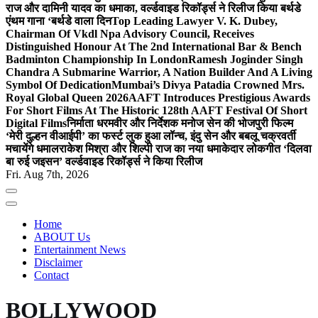
राज और दामिनी यादव का धमाका, वर्ल्डवाइड रिकॉर्ड्स ने रिलीज किया बर्थडे
एंथम गाना ‘बर्थडे वाला दिन
Top Leading Lawyer V. K. Dubey,
Chairman Of Vkdl Npa Advisory Council, Receives
Distinguished Honour At The 2nd International Bar & Bench
Badminton Championship In London
Ramesh Joginder Singh
Chandra A Submarine Warrior, A Nation Builder And A Living
Symbol Of Dedication
Mumbai’s Divya Patadia Crowned Mrs.
Royal Global Queen 2026
AAFT Introduces Prestigious Awards
For Short Films At The Historic 128th AAFT Festival Of Short
Digital Films
निर्माता धरमवीर और निर्देशक मनोज सेन की भोजपुरी फिल्म
‘मेरी दुल्हन वीआईपी’ का फर्स्ट लुक हुआ लॉन्च, इंदु सेन और बबलू चक्रवर्ती
मचायेंगे धमाल
राकेश मिश्रा और शिल्पी राज का नया धमाकेदार लोकगीत ‘दिलवा
बा रुई जइसन’ वर्ल्डवाइड रिकॉर्ड्स ने किया रिलीज
Fri. Aug 7th, 2026
Home
ABOUT Us
Entertainment News
Disclaimer
Contact
BOLLYWOOD