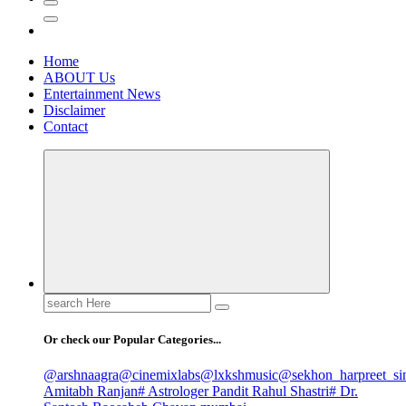
Home
ABOUT Us
Entertainment News
Disclaimer
Contact
Search
for:
Or check our Popular Categories...
@arshnaagra
@cinemixlabs
@lxkshmusic
@sekhon_harpreet_si
Amitabh Ranjan
# Astrologer Pandit Rahul Shastri
# Dr.