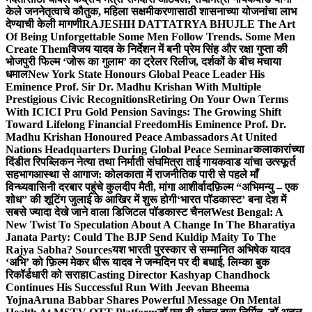
केले जननेतृत्वाचे कौतुक, महिला सक्षमीकरणासाठी शासनाच्या योजनांचा लाभ
देण्याची केली मागणी
RAJESHH DATTATRYA BHUJLE The Art
Of Being Unforgettable Some Men Follow Trends. Some Men
Create Them
विजय यादव के निर्देशन में बनी प्रेम सिंह और रक्षा गुप्ता की
भोजपुरी फिल्म ‘जोरू का गुलाम’ का ट्रेलर रिलीज, दर्शकों के बीच मचाया
धमाल
New York State Honours Global Peace Leader His
Eminence Prof. Sir Dr. Madhu Krishan With Multiple
Prestigious Civic Recognitions
Retiring On Your Own Terms
With ICICI Pru Gold Pension Savings: The Growing Shift
Toward Lifelong Financial Freedom
His Eminence Prof. Dr.
Madhu Krishan Honoured Peace Ambassadors At United
Nations Headquarters During Global Peace Seminar
कलाकारांच्या
दिंडीत रिपब्लिकन नेत्या तथा निर्माती संघमित्रा ताई गायकवाड यांचा उत्स्फूर्त
सहभाग
आस्था से आगाज: कोलकाता में राजनीतिक पारी से पहले माँ
विन्ध्यवासिनी दरबार पहुंचे कुलदीप मैती, मांगा आशीर्वाद
फ़िल्म “अभिमन्यु – एक
शोध” की शूटिंग जुलाई के आखिर में शुरू होगी
‘भारत पॉडकास्ट’ बना देश में
सबसे ज्यादा देखे जाने वाला डिजिटल पॉडकास्ट चैनल
West Bengal: A
New Twist To Speculation About A Change In The Bharatiya
Janata Party: Could The BJP Send Kuldip Maity To The
Rajya Sabha? Sources
यश भारती पुरस्कार से सम्मानित अभिषेक यादव
‘अभि’ को फ़िल्म मेकर धीरू यादव ने जन्मदिन पर दी बधाई, लिम्का बुक
रिकॉर्डधारी को सराहा
Casting Director Kashyap Chandhock
Continues His Successful Run With Jeevan Bheema
Yojna
Aruna Babbar Shares Powerful Message On Mental