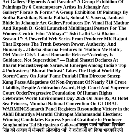
Art Gallery
“Pigments And Paradox” A Group Exhibition Of
Paintings By 6 Contemporary Artists In Jehangir Art
Gallery
“Florals & Forms” A Group Exhibition Of Paintings By
Sudha Barshikar, Nanda Pathak, Sohnal V. Saxena, Janhavi
Bhide In Jehangir Art Gallery
Producers Dr. Vimal Raj Mathur
And Rupesh D. Gohil Launched Multilingual Posters For The
Women-Centric Film “Abhaya”
“Jiski Lathi Uski Bhains –
Season 1”: A Powerful Web Series From Producer MK Rajput
That Exposes The Truth Between Power, Authority, And
Humanity…
Diksha Sharma Features In ‘Hathon Me Hath’,
DM Music City’s Latest Romantic Release
“Astrology Is
Guidance, Not Superstition” — Rahul Shastri Declares At
Bharat Podcast
Deepak Saraswat Emerges Among India’s Top
4 Podcasters; ‘Bharat Podcast’ Takes The Digital World By
Storm
‘Carry On Jatta’ Fame Punjabi Film Director Smeep
Kang Faces Allegations Of Non-Payment Of Nearly ₹10 Crore
Liability, Despite Arbitration Award, High Court And Supreme
Court Order
Progressive Foundation Of Human Rights
Celebrates World Environment Day 2026 On June 05, At Hotel
Sea Princess, Mumbai National Convention On GLOBAL
WARMING
Samarth Panel Registers Resounding Victory in the
Akhil Bharatiya Marathi Chitrapat Mahamandal Elections;
Winning Candidates Express Special Gratitude to Producer
Sanghamitra Tai Shripatrao Gaikwad
मशहूर पार्श्व गायिका प्रियंका
सिंह की आवाज में भोजपुरी लोकगीत ‘माँ’ ने श्रोताओं को किया भावुक
शिल्पी