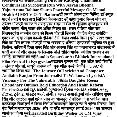
रिकॉर्डधारी को सराहा
Casting Director Kashyap Chandhock
Continues His Successful Run With Jeevan Bheema
Yojna
Aruna Babbar Shares Powerful Message On Mental
Health At MSTV OTT Platform
डॉ एस वी अंचन द्वारा निर्मित, डॉ अतुल
पाटणे (आई ए एस) द्वारा लिखित फिल्मस्टार डॉ महेश कुमार फिल्म भोज का
ट्रेलर भोजपुरी समाज ने सराहा
एयर वाइस मार्शल से म्यूज़िक प्रोड्यूसर बने
संदीप रावत, नीलू रावत और अमित मिश्रा का ‘असर ये तेरा’ जीत रहा
दिल
एक्ट्रेस यास्मीन खान को फिल्म ‘देहाती डिस्को’ के लिए बेस्ट सपोर्टिंग
एक्टर का दादा साहब फाल्के इंडियन टेलीविज़न अवॉर्ड मिला।
देसी स्टार समर
सिंह का बिग ब्लास्ट भोजपुरी गाना ‘बदरवा ए धनिया’ एसएफसी म्यूजिक पर हुआ
रिलीज, बारिश में दिखा समर सिंह और आस्था सिंह का जलवा
भारत पॉडकास्ट में
फर्जी बाबाओं और पाखंड के खिलाफ बोले रोहित भार्गव- ज्योतिष समाधान का
मार्ग है, चमत्कार का नहीं
Sandip Soparrkar At Bishkek International
Film Festival In Kyrgyzstan
बख्तवार कृष्णन को ‘बुक ऑफ़ वर्ल्ड रिकॉर्ड
– लंदन’ और डॉ. माधुरी पानमंद को ‘बुक ऑफ़ वर्ल्ड रिकॉर्ड – USA’ से
सम्मानित किया गया।
The Journey Of Lyricist And Composer
Amitabh Ranjan From Journalist To Welknown Lyricist
A
Visionary For The Vulnerable: J&Ks Daughter Reena
Choudhary Outlines Bold Education And Health Reform
Fearless
લંડનમાં શૂટ થયેલી ગુજરાતી ફિલ્મ “લાયક નાલાયક”નું
ટીઝર, ટ્રેલર, પોસ્ટર અને સંગીત ભવ્ય સમારોહમાં લોન્ચ
सिंगर सुगम
सिंह और एक्ट्रेस माही श्रीवास्तव का भोजपुरी रोमांटिक गाना ‘करिया धागा’
वर्ल्डवाइड रिकॉर्ड्स ने किया रिलीज
निलायश्री क्रिएशन्स ने ‘होप्स मिस्टर, मिस
एंड मिसेज महाराष्ट्र 2026’ और ‘द ग्रैंड महाराष्ट्र अवार्ड 2026’ का शानदार
आयोजन किया मुंबई:
Heartfelt Birthday Wishes To CM Vijay