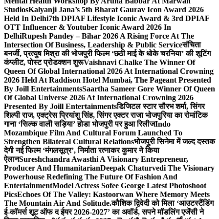
Mental Health Workshop By Aruna Babbar At Marwah
Studios
Kalyanji Jana’s 5th Bharat Gaurav Icon Award 2026
Held In Delhi
7th DPIAF Lifestyle Iconic Award & 3rd DPIAF
OTT Influencer & Youtuber Iconic Award 2026 In
Delhi
Rupesh Pandey – Bihar 2026 A Rising Force At The
Intersection Of Business, Leadership & Public Service
संचिता
बनर्जी, प्रत्युष मिश्रा की भोजपुरी फिल्म ‘छठी माई के धोके चरनिया’ की शूटिंग
कंप्लीट, पोस्ट प्रोडक्शन शुरू
Vaishnavi Chalke The Winner Of
Queen Of Global International 2026 At International Crowning
2026 Held At Raddison Hotel Mumbai, The Pageant Presented
By Joill Entertainments
Saartha Sameer Gore Winner Of Queen
Of Global Universe 2026 At International Crowning 2026
Presented By Joill Entertainments
डिजिटल स्टार सौरभ शर्मा, सिंगर
शिल्पी राज, एक्ट्रेस प्रियांशु सिंह, सिंगर एक्टर राजा भोजपुरिया का रोमांटिक
गाना ‘सिल्क वाली सड़िया’ होडा भोजपुरी पर हुआ रिलीज
Indo
Mozambique Film And Cultural Forum Launched To
Strengthen Bilateral Cultural Relations
भोजपुरी सिनेमा में जल्द दस्तक
देगी नई फिल्म ‘मंगलसूत्र’, निर्माता रत्नाकर कुमार ने किया
ऐलान
Sureshchandra Awasthi A Visionary Entrepreneur,
Producer And Humanitarian
Deepak Chaturvedi The Visionary
Powerhouse Redefining The Future Of Fashion And
Entertainment
Model Actress Sofee George Latest Photoshoot
Pics
Echoes Of The Valley: Kastoorwan Where Memory Meets
The Mountain Air And Solitude.
कौशिक द्विवेदी को मिला ‘आउटस्टैंडिंग
ई-कॉमर्स शूट ऑफ द ईयर 2026-2027’ का अवॉर्ड, सपने मॉडलिंग एजेंसी ने