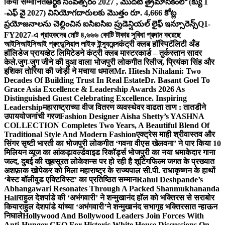
किया सम्मानित
ఆర్థిక సంవత్సరం 2027 , మొదటి త్రైమాసికంలో (క్యు 1
-ఎఫ్ వై 2027) వినియోగదారులకు మొత్తం రూ. 4,666 కోట్ల
ప్రయోజనాలను చెల్లించిన ఐసిఐసిఐ ప్రుడెన్షియల్ లైఫ్ ఇన్సూరెన్స్
Q1-
FY2027-এ গ্রাহকদের মোট ৪,৬৬৬ কোটি টাকার সুবিধা প্রদান করেছে
আইসিআইসিআই প্রুডেন্সিয়াল লাইফ ইন্স্যুরেন্স
कंट्री क्लब हॉस्पिटॅलिटी अँड
हॉलिडेज प्रायव्हेट लिमिटेडने कंट्री क्लब मास्टरकार्ड – तुर्कस्तान सादर
केले.
जुग-जुग जीने की दुआ वाला भोजपुरी लोकगीत रिलीज, प्रियंका सिंह और
इशिका तोरिया की जोड़ी ने मचाया धमाल
Mr. Hitesh Nihalani: Two
Decades Of Building Trust In Real Estate
Dr. Basant Goel To
Grace Asia Excellence & Leadership Awards 2026 As
Distinguished Guest Celebrating Excellence. Inspiring
Leadership
महाराष्ट्राच्या वीज वितरण व्यवस्थेवर वाढता ताण : तातडीने
उपाययोजनांची गरज
Fashion Designer Aisha Shetty’s YASHNA
COLLECTION Completes Two Years, A Beautiful Blend Of
Traditional Style And Modern Fashion
एक्ट्रेस माही श्रीवास्तव और
सिंगर सृष्टी भारती का भोजपुरी लोकगीत ‘गवना वीएस खेलवना’ ने पार किया 10
मिलियन व्यूज का आंकड़ा
वर्ल्डवाइड रिकॉर्ड्स भोजपुरी का नया धमाकेदार गाना
जल्द, दुबई की खूबसूरत लोकेशन्स पर हो रही है शूटिंग
फिल्म जगत के प्रख्यात
अशफ़ाक खोपेकर को मिला महाराष्ट्र के राज्यपाल सी.पी. राधाकृष्णन के हाथों
‘बेस्ट बॉलीवुड एक्टिविस्ट’ का प्रतिष्ठित सम्मान
Rahul Deshpande’s
Abhangawari Resonates Through A Packed Shanmukhananda
Hall
राहुल देशपांडे की ‘अभंगवारी’ ने शन्मुखानंद हॉल को भक्तिरस से सराबोर
किया
राहुल देशपांडे यांच्या ‘अभंगवारी’ने शन्मुखानंद सभागृह भक्तिरसात न्हाऊन
निघाले
Hollywood And Bollywood Leaders Join Forces With
Anti-Hunger CEO For Historic White House Discussions On