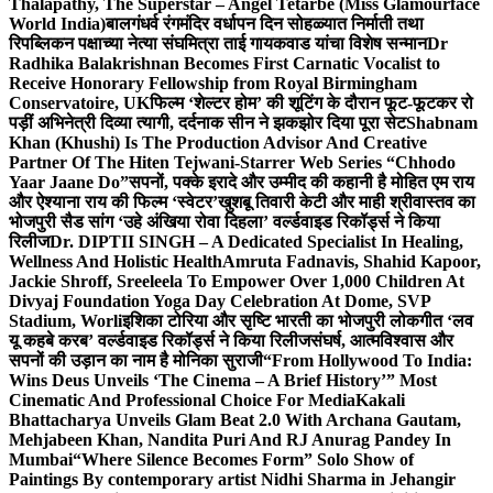
Thalapathy, The Superstar – Angel Tetarbe (Miss Glamourface
World India)
बालगंधर्व रंगमंदिर वर्धापन दिन सोहळ्यात निर्माती तथा
रिपब्लिकन पक्षाच्या नेत्या संघमित्रा ताई गायकवाड यांचा विशेष सन्मान
Dr
Radhika Balakrishnan Becomes First Carnatic Vocalist to
Receive Honorary Fellowship from Royal Birmingham
Conservatoire, UK
फिल्म ‘शेल्टर होम’ की शूटिंग के दौरान फूट-फूटकर रो
पड़ीं अभिनेत्री दिव्या त्यागी, दर्दनाक सीन ने झकझोर दिया पूरा सेट
Shabnam
Khan (Khushi) Is The Production Advisor And Creative
Partner Of The Hiten Tejwani-Starrer Web Series “Chhodo
Yaar Jaane Do”
सपनों, पक्के इरादे और उम्मीद की कहानी है मोहित एम राय
और ऐश्याना राय की फिल्म ‘स्वेटर’
खुशबू तिवारी केटी और माही श्रीवास्तव का
भोजपुरी सैड सांग ‘उहे अंखिया रोवा दिहला’ वर्ल्डवाइड रिकॉर्ड्स ने किया
रिलीज
Dr. DIPTII SINGH – A Dedicated Specialist In Healing,
Wellness And Holistic Health
Amruta Fadnavis, Shahid Kapoor,
Jackie Shroff, Sreeleela To Empower Over 1,000 Children At
Divyaj Foundation Yoga Day Celebration At Dome, SVP
Stadium, Worli
इशिका टोरिया और सृष्टि भारती का भोजपुरी लोकगीत ‘लव
यू कहबे करब’ वर्ल्डवाइड रिकॉर्ड्स ने किया रिलीज
संघर्ष, आत्मविश्वास और
सपनों की उड़ान का नाम है मोनिका सुराजी
“From Hollywood To India:
Wins Deus Unveils ‘The Cinema – A Brief History’” Most
Cinematic And Professional Choice For Media
Kakali
Bhattacharya Unveils Glam Beat 2.0 With Archana Gautam,
Mehjabeen Khan, Nandita Puri And RJ Anurag Pandey In
Mumbai
“Where Silence Becomes Form” Solo Show of
Paintings By contemporary artist Nidhi Sharma in Jehangir