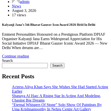
admin
News
August 3, 2026
17 views
Kalyanji Jana’s 5th Bharat Gaurav Icon Award 2026 Held In Delhi
Eminent Personalities Honoured on a Prestigious Platform DPIAF
Organiser Kalyanji Jana Earns Widespread Appreciation for His
Social Initiative DPIAF Bharat Gaurav Iconic Award 2026 — New
Delhi When dreams are…
Continue reading
Search
Search
Recent Posts
Actress Aliya Khan Says She Wishes She Had Started Acting
Earlier
Shanaya Al Haq: A Rising Star In Acting And Modeling,
Chasing Big Dreams
“Eternal Whispers Of Stone” Solo Show Of Paintings By
Uma Krishnamoorthy In Nehru Centre Art Gallery