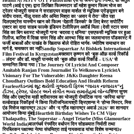
Health At MSTV OTT Platform
डॉ एस वी अंचन द्वारा निर्मित, डॉ अतुल
पाटणे (आई ए एस) द्वारा लिखित फिल्मस्टार डॉ महेश कुमार फिल्म भोज का
ट्रेलर भोजपुरी समाज ने सराहा
एयर वाइस मार्शल से म्यूज़िक प्रोड्यूसर बने
संदीप रावत, नीलू रावत और अमित मिश्रा का ‘असर ये तेरा’ जीत रहा
दिल
एक्ट्रेस यास्मीन खान को फिल्म ‘देहाती डिस्को’ के लिए बेस्ट सपोर्टिंग
एक्टर का दादा साहब फाल्के इंडियन टेलीविज़न अवॉर्ड मिला।
देसी स्टार समर
सिंह का बिग ब्लास्ट भोजपुरी गाना ‘बदरवा ए धनिया’ एसएफसी म्यूजिक पर हुआ
रिलीज, बारिश में दिखा समर सिंह और आस्था सिंह का जलवा
भारत पॉडकास्ट में
फर्जी बाबाओं और पाखंड के खिलाफ बोले रोहित भार्गव- ज्योतिष समाधान का
मार्ग है, चमत्कार का नहीं
Sandip Soparrkar At Bishkek International
Film Festival In Kyrgyzstan
बख्तवार कृष्णन को ‘बुक ऑफ़ वर्ल्ड रिकॉर्ड
– लंदन’ और डॉ. माधुरी पानमंद को ‘बुक ऑफ़ वर्ल्ड रिकॉर्ड – USA’ से
सम्मानित किया गया।
The Journey Of Lyricist And Composer
Amitabh Ranjan From Journalist To Welknown Lyricist
A
Visionary For The Vulnerable: J&Ks Daughter Reena
Choudhary Outlines Bold Education And Health Reform
Fearless
લંડનમાં શૂટ થયેલી ગુજરાતી ફિલ્મ “લાયક નાલાયક”નું
ટીઝર, ટ્રેલર, પોસ્ટર અને સંગીત ભવ્ય સમારોહમાં લોન્ચ
सिंगर सुगम
सिंह और एक्ट्रेस माही श्रीवास्तव का भोजपुरी रोमांटिक गाना ‘करिया धागा’
वर्ल्डवाइड रिकॉर्ड्स ने किया रिलीज
निलायश्री क्रिएशन्स ने ‘होप्स मिस्टर, मिस
एंड मिसेज महाराष्ट्र 2026’ और ‘द ग्रैंड महाराष्ट्र अवार्ड 2026’ का शानदार
आयोजन किया मुंबई:
Heartfelt Birthday Wishes To CM Vijay
Thalapathy, The Superstar – Angel Tetarbe (Miss Glamourface
World India)
बालगंधर्व रंगमंदिर वर्धापन दिन सोहळ्यात निर्माती तथा
रिपब्लिकन पक्षाच्या नेत्या संघमित्रा ताई गायकवाड यांचा विशेष सन्मान
Dr