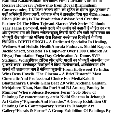
Radhika Balakrishnan Becomes First Carnatic Vocalist to
Receive Honorary Fellowship from Royal Birmingham
Conservatoire, UK
फिल्म ‘शेल्टर होम’ की शूटिंग के दौरान फूट-फूटकर रो
पड़ीं अभिनेत्री दिव्या त्यागी, दर्दनाक सीन ने झकझोर दिया पूरा सेट
Shabnam
Khan (Khushi) Is The Production Advisor And Creative
Partner Of The Hiten Tejwani-Starrer Web Series “Chhodo
Yaar Jaane Do”
सपनों, पक्के इरादे और उम्मीद की कहानी है मोहित एम राय
और ऐश्याना राय की फिल्म ‘स्वेटर’
खुशबू तिवारी केटी और माही श्रीवास्तव का
भोजपुरी सैड सांग ‘उहे अंखिया रोवा दिहला’ वर्ल्डवाइड रिकॉर्ड्स ने किया
रिलीज
Dr. DIPTII SINGH – A Dedicated Specialist In Healing,
Wellness And Holistic Health
Amruta Fadnavis, Shahid Kapoor,
Jackie Shroff, Sreeleela To Empower Over 1,000 Children At
Divyaj Foundation Yoga Day Celebration At Dome, SVP
Stadium, Worli
इशिका टोरिया और सृष्टि भारती का भोजपुरी लोकगीत ‘लव
यू कहबे करब’ वर्ल्डवाइड रिकॉर्ड्स ने किया रिलीज
संघर्ष, आत्मविश्वास और
सपनों की उड़ान का नाम है मोनिका सुराजी
“From Hollywood To India:
Wins Deus Unveils ‘The Cinema – A Brief History’” Most
Cinematic And Professional Choice For Media
Kakali
Bhattacharya Unveils Glam Beat 2.0 With Archana Gautam,
Mehjabeen Khan, Nandita Puri And RJ Anurag Pandey In
Mumbai
“Where Silence Becomes Form” Solo Show of
Paintings By contemporary artist Nidhi Sharma in Jehangir
Art Gallery
“Pigments And Paradox” A Group Exhibition Of
Paintings By 6 Contemporary Artists In Jehangir Art
Gallery
“Florals & Forms” A Group Exhibition Of Paintings By