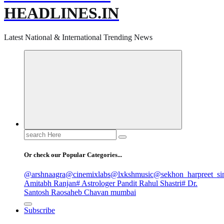
HEADLINES.IN
Latest National & International Trending News
Search
for:
Or check our Popular Categories...
@arshnaagra
@cinemixlabs
@lxkshmusic
@sekhon_harpreet_si
Amitabh Ranjan
# Astrologer Pandit Rahul Shastri
# Dr.
Santosh Raosaheb Chavan mumbai
Subscribe