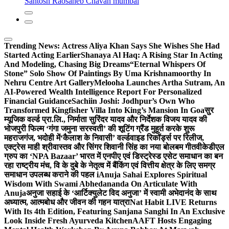
Santosh Raosaheb Chavan mumbai
Trending News:
Actress Aliya Khan Says She Wishes She Had
Started Acting Earlier
Shanaya Al Haq: A Rising Star In Acting
And Modeling, Chasing Big Dreams
“Eternal Whispers Of
Stone” Solo Show Of Paintings By Uma Krishnamoorthy In
Nehru Centre Art Gallery
Melooha Launches Artha Sutram, An
AI-Powered Wealth Intelligence Report For Personalized
Financial Guidance
Sachiin Joshi: Jodhpur’s Own Who
Transformed Kingfisher Villa Into King’s Mansion In Goa
सुर
म्यूजिक वर्ल्ड प्रा.लि., निर्माता सुरिंदर यादव और निर्देशक विजय यादव की
भोजपुरी फिल्म ‘गंगा जमुना सरस्वती’ की शूटिंग ग्रैंड मुहूर्त करके शुरू
महराजगंज, भदोही में
‘कैलाश के निवासी’ वर्ल्डवाइड रिकॉर्ड्स पर रिलीज,
एक्ट्रेस माही श्रीवास्तव और सिंगर शिवानी सिंह का नया बोलबम गीत
वीकेडीएल
ग्रुप का ‘NPA Bazaar’ भारत में एनपीए एवं डिस्ट्रेस्ड एसेट समाधान का बन
रहा राष्ट्रीय मंच, वि के दुबे के नेतृत्व में बैंकिंग एवं वित्तीय क्षेत्र के लिए समग्र
समाधान उपलब्ध कराने की पहल i
Anuja Sahai Explores Spiritual
Wisdom With Swami Abhedananda On Articulate With
Anuja
अनुजा सहाई के ‘आर्टिक्युलेट विद अनुजा’ में स्वामी अभेदानंद के साथ
अध्यात्म, आत्मबोध और जीवन की गहन यात्रा
Nat Habit LIVE Returns
With Its 4th Edition, Featuring Sanjana Sanghi In An Exclusive
Look Inside Fresh Ayurveda Kitchen
AAFT Hosts Engaging