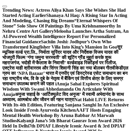
Skip
to
Trending News:
Actress Aliya Khan Says She Wishes She Had
content
Started Acting Earlier
Shanaya Al Haq: A Rising Star In Acting
And Modeling, Chasing Big Dreams
“Eternal Whispers Of
Stone” Solo Show Of Paintings By Uma Krishnamoorthy In
Nehru Centre Art Gallery
Melooha Launches Artha Sutram, An
AI-Powered Wealth Intelligence Report For Personalized
Financial Guidance
Sachiin Joshi: Jodhpur’s Own Who
Transformed Kingfisher Villa Into King’s Mansion In Goa
सुर
म्यूजिक वर्ल्ड प्रा.लि., निर्माता सुरिंदर यादव और निर्देशक विजय यादव की
भोजपुरी फिल्म ‘गंगा जमुना सरस्वती’ की शूटिंग ग्रैंड मुहूर्त करके शुरू
महराजगंज, भदोही में
‘कैलाश के निवासी’ वर्ल्डवाइड रिकॉर्ड्स पर रिलीज,
एक्ट्रेस माही श्रीवास्तव और सिंगर शिवानी सिंह का नया बोलबम गीत
वीकेडीएल
ग्रुप का ‘NPA Bazaar’ भारत में एनपीए एवं डिस्ट्रेस्ड एसेट समाधान का बन
रहा राष्ट्रीय मंच, वि के दुबे के नेतृत्व में बैंकिंग एवं वित्तीय क्षेत्र के लिए समग्र
समाधान उपलब्ध कराने की पहल i
Anuja Sahai Explores Spiritual
Wisdom With Swami Abhedananda On Articulate With
Anuja
अनुजा सहाई के ‘आर्टिक्युलेट विद अनुजा’ में स्वामी अभेदानंद के साथ
अध्यात्म, आत्मबोध और जीवन की गहन यात्रा
Nat Habit LIVE Returns
With Its 4th Edition, Featuring Sanjana Sanghi In An Exclusive
Look Inside Fresh Ayurveda Kitchen
AAFT Hosts Engaging
Mental Health Workshop By Aruna Babbar At Marwah
Studios
Kalyanji Jana’s 5th Bharat Gaurav Icon Award 2026
Held In Delhi
7th DPIAF Lifestyle Iconic Award & 3rd DPIAF