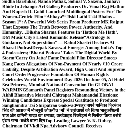
Sudha Barshikar, Nanda Pathak, Sohnal V. Saxena, Janhavi
Bhide In Jehangir Art Gallery
Producers Dr. Vimal Raj Mathur
And Rupesh D. Gohil Launched Multilingual Posters For The
Women-Centric Film “Abhaya”
“Jiski Lathi Uski Bhains –
Season 1”: A Powerful Web Series From Producer MK Rajput
That Exposes The Truth Between Power, Authority, And
Humanity…
Diksha Sharma Features In ‘Hathon Me Hath’,
DM Music City’s Latest Romantic Release
“Astrology Is
Guidance, Not Superstition” — Rahul Shastri Declares At
Bharat Podcast
Deepak Saraswat Emerges Among India’s Top
4 Podcasters; ‘Bharat Podcast’ Takes The Digital World By
Storm
‘Carry On Jatta’ Fame Punjabi Film Director Smeep
Kang Faces Allegations Of Non-Payment Of Nearly ₹10 Crore
Liability, Despite Arbitration Award, High Court And Supreme
Court Order
Progressive Foundation Of Human Rights
Celebrates World Environment Day 2026 On June 05, At Hotel
Sea Princess, Mumbai National Convention On GLOBAL
WARMING
Samarth Panel Registers Resounding Victory in the
Akhil Bharatiya Marathi Chitrapat Mahamandal Elections;
Winning Candidates Express Special Gratitude to Producer
Sanghamitra Tai Shripatrao Gaikwad
मशहूर पार्श्व गायिका प्रियंका
सिंह की आवाज में भोजपुरी लोकगीत ‘माँ’ ने श्रोताओं को किया भावुक
शिल्पी
राज और दामिनी यादव का धमाका, वर्ल्डवाइड रिकॉर्ड्स ने रिलीज किया बर्थडे
एंथम गाना ‘बर्थडे वाला दिन
Top Leading Lawyer V. K. Dubey,
Chairman Of Vkdl Npa Advisory Council, Receives