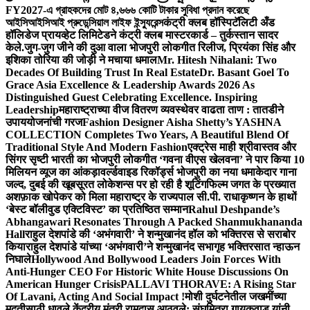
FY2027-এ গ্রাহকদের মোট ৪,৬৬৬ কোটি টাকার সুবিধা প্রদান করেছে
আইসিআইসিআই প্রুডেন্সিয়াল লাইফ ইন্স্যুরেন্স
कंट्री क्लब हॉस्पिटॅलिटी अँड
हॉलिडेज प्रायव्हेट लिमिटेडने कंट्री क्लब मास्टरकार्ड – तुर्कस्तान सादर
केले.
जुग-जुग जीने की दुआ वाला भोजपुरी लोकगीत रिलीज, प्रियंका सिंह और
इशिका तोरिया की जोड़ी ने मचाया धमाल
Mr. Hitesh Nihalani: Two
Decades Of Building Trust In Real Estate
Dr. Basant Goel To
Grace Asia Excellence & Leadership Awards 2026 As
Distinguished Guest Celebrating Excellence. Inspiring
Leadership
महाराष्ट्राच्या वीज वितरण व्यवस्थेवर वाढता ताण : तातडीने
उपाययोजनांची गरज
Fashion Designer Aisha Shetty’s YASHNA
COLLECTION Completes Two Years, A Beautiful Blend Of
Traditional Style And Modern Fashion
एक्ट्रेस माही श्रीवास्तव और
सिंगर सृष्टी भारती का भोजपुरी लोकगीत ‘गवना वीएस खेलवना’ ने पार किया 10
मिलियन व्यूज का आंकड़ा
वर्ल्डवाइड रिकॉर्ड्स भोजपुरी का नया धमाकेदार गाना
जल्द, दुबई की खूबसूरत लोकेशन्स पर हो रही है शूटिंग
फिल्म जगत के प्रख्यात
अशफ़ाक खोपेकर को मिला महाराष्ट्र के राज्यपाल सी.पी. राधाकृष्णन के हाथों
‘बेस्ट बॉलीवुड एक्टिविस्ट’ का प्रतिष्ठित सम्मान
Rahul Deshpande’s
Abhangawari Resonates Through A Packed Shanmukhananda
Hall
राहुल देशपांडे की ‘अभंगवारी’ ने शन्मुखानंद हॉल को भक्तिरस से सराबोर
किया
राहुल देशपांडे यांच्या ‘अभंगवारी’ने शन्मुखानंद सभागृह भक्तिरसात न्हाऊन
निघाले
Hollywood And Bollywood Leaders Join Forces With
Anti-Hunger CEO For Historic White House Discussions On
American Hunger Crisis
PALLAVI THORAVE: A Rising Star
Of Lavani, Acting And Social Impact !
मोशी दुर्घटनेतील जखमींच्या
मदतीसाठी धावले केंद्रीय मंत्री रामदास आठवले; संघमित्रा गायकवाड यांनी