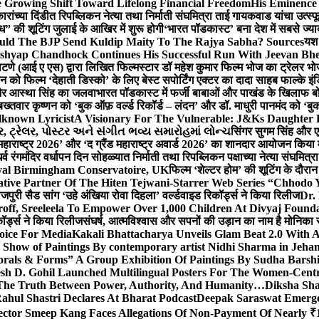
 Growing Shift Toward Lifelong Financial Freedom
His Eminence
रांच्या दिंडीत रिपब्लिकन नेत्या तथा निर्माती संघमित्रा ताई गायकवाड यांचा उत्स्फ
ध” की शूटिंग जुलाई के आखिर में शुरू होगी
‘भारत पॉडकास्ट’ बना देश में सबसे ज्
ould The BJP Send Kuldip Maity To The Rajya Sabha? Sources
यश 
ashyap Chandhock Continues His Successful Run With Jeevan Bh
 पाटणे (आई ए एस) द्वारा लिखित फिल्मस्टार डॉ महेश कुमार फिल्म भोज का ट्रेलर भ
ान को फिल्म ‘देहाती डिस्को’ के लिए बेस्ट सपोर्टिंग एक्टर का दादा साहब फाल्के 
 और आस्था सिंह का जलवा
भारत पॉडकास्ट में फर्जी बाबाओं और पाखंड के खिलाफ बोले
बख्तवार कृष्णन को ‘बुक ऑफ़ वर्ल्ड रिकॉर्ड – लंदन’ और डॉ. माधुरी पानमंद को ‘ब
known Lyricist
A Visionary For The Vulnerable: J&Ks Daughter
 ટ્રેલર, પોસ્ટર અને સંગીત ભવ્ય સમારોહમાં લોન્ચ
सिंगर सुगम सिंह और एक
महाराष्ट्र 2026’ और ‘द ग्रैंड महाराष्ट्र अवार्ड 2026’ का शानदार आयोजन किया म
र्व रंगमंदिर वर्धापन दिन सोहळ्यात निर्माती तथा रिपब्लिकन पक्षाच्या नेत्या संघमित
oyal Birmingham Conservatoire, UK
फिल्म ‘शेल्टर होम’ की शूटिंग के दौरान
tive Partner Of The Hiten Tejwani-Starrer Web Series “Chhodo 
जपुरी सैड सांग ‘उहे अंखिया रोवा दिहला’ वर्ल्डवाइड रिकॉर्ड्स ने किया रिलीज
Dr.
off, Sreeleela To Empower Over 1,000 Children At Divyaj Found
ॉर्ड्स ने किया रिलीज
संघर्ष, आत्मविश्वास और सपनों की उड़ान का नाम है मोनिका 
hoice For Media
Kakali Bhattacharya Unveils Glam Beat 2.0 With
Show of Paintings By contemporary artist Nidhi Sharma in Jehan
orals & Forms” A Group Exhibition Of Paintings By Sudha Barshi
sh D. Gohil Launched Multilingual Posters For The Women-Cent
The Truth Between Power, Authority, And Humanity…
Diksha Sha
ahul Shastri Declares At Bharat Podcast
Deepak Saraswat Emerges
ector Smeep Kang Faces Allegations Of Non-Payment Of Nearly ₹1