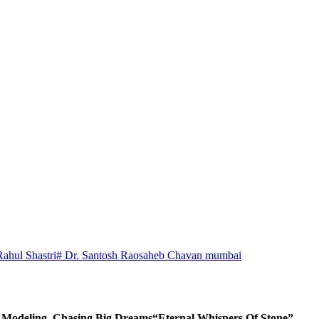
Rahul Shastri
# Dr. Santosh Raosaheb Chavan mumbai
d Modeling, Chasing Big Dreams
“Eternal Whispers Of Stone”