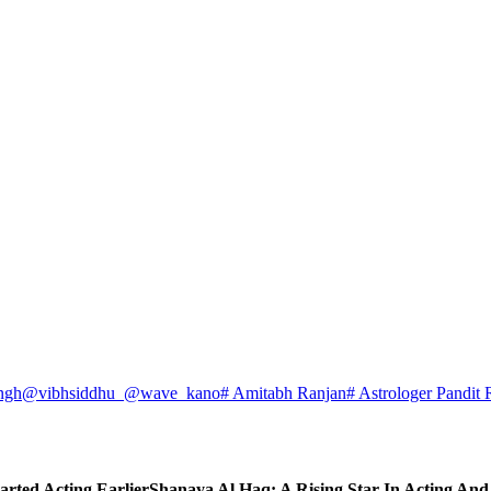
ngh
@vibhsiddhu_
@wave_kano
# Amitabh Ranjan
# Astrologer Pandit 
arted Acting Earlier
Shanaya Al Haq: A Rising Star In Acting An