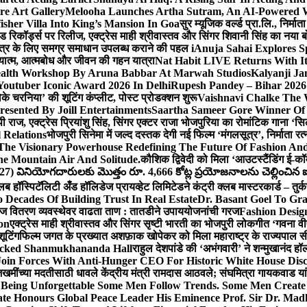
e Art Gallery
Melooha Launches Artha Sutram, An AI-Powered Wea
sher Villa Into King’s Mansion In Goa
सुर म्यूजिक वर्ल्ड प्रा.लि., निर
इड रिकॉर्ड्स पर रिलीज, एक्ट्रेस माही श्रीवास्तव और सिंगर शिवानी सिंह का नया
ीय क्षेत्र के लिए समग्र समाधान उपलब्ध कराने की पहल i
Anuja Sahai Explores 
अध्यात्म, आत्मबोध और जीवन की गहन यात्रा
Nat Habit LIVE Returns With It
alth Workshop By Aruna Babbar At Marwah Studios
Kalyanji Ja
outuber Iconic Award 2026 In Delhi
Rupesh Pandey – Bihar 2026 
धोके चरनिया’ की शूटिंग कंप्लीट, पोस्ट प्रोडक्शन शुरू
Vaishnavi Chalke The W
esented By Joill Entertainments
Saartha Sameer Gore Winner Of 
पी राज, एक्ट्रेस प्रियांशु सिंह, सिंगर एक्टर राजा भोजपुरिया का रोमांटिक गाना 
 Relations
भोजपुरी सिनेमा में जल्द दस्तक देगी नई फिल्म ‘मंगलसूत्र’, निर्माता 
The Visionary Powerhouse Redefining The Future Of Fashion An
e Mountain Air And Solitude.
कौशिक द्विवेदी को मिला ‘आउटस्टैंडिंग ई-क
027) వినియోగదారులకు మొత్తం రూ. 4,666 కోట్ల ప్రయోజనాలను చెల్లించిన ఐసి
्लब हॉस्पिटॅलिटी अँड हॉलिडेज प्रायव्हेट लिमिटेडने कंट्री क्लब मास्टरकार्ड – तुर्
 Decades Of Building Trust In Real Estate
Dr. Basant Goel To Gra
 वीज वितरण व्यवस्थेवर वाढता ताण : तातडीने उपाययोजनांची गरज
Fashion Desi
on
एक्ट्रेस माही श्रीवास्तव और सिंगर सृष्टी भारती का भोजपुरी लोकगीत ‘गवना
ूटिंग
फिल्म जगत के प्रख्यात अशफ़ाक खोपेकर को मिला महाराष्ट्र के राज्यपाल सी.पी
acked Shanmukhananda Hall
राहुल देशपांडे की ‘अभंगवारी’ ने शन्मुखानंद 
oin Forces With Anti-Hunger CEO For Historic White House Disc
 जखमींच्या मदतीसाठी धावले केंद्रीय मंत्री रामदास आठवले; संघमित्रा गायकवाड य
g Unforgettable Some Men Follow Trends. Some Men Creat
te Honours Global Peace Leader His Eminence Prof. Sir Dr. Madh