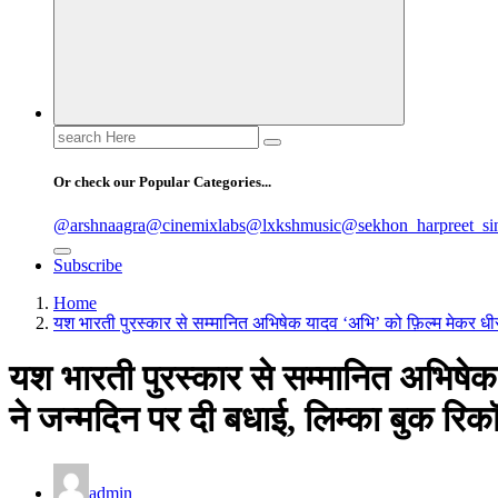
Search
for:
Or check our Popular Categories...
@arshnaagra
@cinemixlabs
@lxkshmusic
@sekhon_harpreet_si
Subscribe
Home
यश भारती पुरस्कार से सम्मानित अभिषेक यादव ‘अभि’ को फ़िल्म मेकर धीर
यश भारती पुरस्कार से सम्मानित अभिषेक
ने जन्मदिन पर दी बधाई, लिम्का बुक रिकॉ
admin