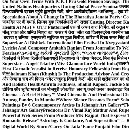
On Your Own Terms With ICICI Pru Gold Pension Savings: The
United Nations Headquarters During Global Peace Seminar
कलाका
विन्ध्यवासिनी दरबार पहुंचे कुलदीप मैती, मांगा आशीर्वाद
फ़िल्म “अभिमन्यु – एक शो
Speculation About A Change In The Bharatiya Janata Party: C
जन्मदिन पर दी बधाई, लिम्का बुक रिकॉर्डधारी को सराहा
Casting Director K
Health At MSTV OTT Platform
डॉ एस वी अंचन द्वारा निर्मित, डॉ अतुल
नीलू रावत और अमित मिश्रा का ‘असर ये तेरा’ जीत रहा दिल
एक्ट्रेस यास्मीन ख
‘बदरवा ए धनिया’ एसएफसी म्यूजिक पर हुआ रिलीज, बारिश में दिखा समर सिंह
Soparrkar At Bishkek International Film Festival In Kyrgyzstan
Lyricist And Composer Amitabh Ranjan From Journalist To Wel
Fearless
લંડનમાં શૂટ થયેલી ગુજરાતી ફિલ્મ “લાયક નાલાયક”નું ટીઝર,
रिकॉर्ड्स ने किया रिलीज
निलायश्री क्रिएशन्स ने ‘होप्स मिस्टर, मिस एंड मिसेज 
Superstar – Angel Tetarbe (Miss Glamourface World India)
बालगंध
First Carnatic Vocalist to Receive Honorary Fellowship from R
सेट
Shabnam Khan (Khushi) Is The Production Advisor And Crea
और ऐश्याना राय की फिल्म ‘स्वेटर’
खुशबू तिवारी केटी और माही श्रीवास्तव का भो
And Holistic Health
Amruta Fadnavis, Shahid Kapoor, Jackie Shr
टोरिया और सृष्टि भारती का भोजपुरी लोकगीत ‘लव यू कहबे करब’ वर्ल्डवाइड रिक
Cinema – A Brief History’” Most Cinematic And Professional C
Anurag Pandey In Mumbai
“Where Silence Becomes Form” Solo 
Paintings By 6 Contemporary Artists In Jehangir Art Gallery
“Fl
Jehangir Art Gallery
Producers Dr. Vimal Raj Mathur And Rupe
Powerful Web Series From Producer MK Rajput That Exposes 
Romantic Release
“Astrology Is Guidance, Not Superstition” — R
Digital World By Storm
‘Carry On Jatta’ Fame Punjabi Film Dir