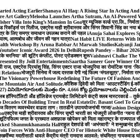
arted Acting Earlier
Shanaya Al Haq: A Rising Star In Acting An
e Art Gallery
Melooha Launches Artha Sutram, An AI-Powered Wea
sher Villa Into King’s Mansion In Goa
सुर म्यूजिक वर्ल्ड प्रा.लि., निर
इड रिकॉर्ड्स पर रिलीज, एक्ट्रेस माही श्रीवास्तव और सिंगर शिवानी सिंह का नया
ीय क्षेत्र के लिए समग्र समाधान उपलब्ध कराने की पहल i
Anuja Sahai Explores 
अध्यात्म, आत्मबोध और जीवन की गहन यात्रा
Nat Habit LIVE Returns With It
alth Workshop By Aruna Babbar At Marwah Studios
Kalyanji Ja
outuber Iconic Award 2026 In Delhi
Rupesh Pandey – Bihar 2026 
धोके चरनिया’ की शूटिंग कंप्लीट, पोस्ट प्रोडक्शन शुरू
Vaishnavi Chalke The W
esented By Joill Entertainments
Saartha Sameer Gore Winner Of 
पी राज, एक्ट्रेस प्रियांशु सिंह, सिंगर एक्टर राजा भोजपुरिया का रोमांटिक गाना 
 Relations
भोजपुरी सिनेमा में जल्द दस्तक देगी नई फिल्म ‘मंगलसूत्र’, निर्माता 
The Visionary Powerhouse Redefining The Future Of Fashion An
e Mountain Air And Solitude.
कौशिक द्विवेदी को मिला ‘आउटस्टैंडिंग ई-क
027) వినియోగదారులకు మొత్తం రూ. 4,666 కోట్ల ప్రయోజనాలను చెల్లించిన ఐసి
्लब हॉस्पिटॅलिटी अँड हॉलिडेज प्रायव्हेट लिमिटेडने कंट्री क्लब मास्टरकार्ड – तुर्
 Decades Of Building Trust In Real Estate
Dr. Basant Goel To Gra
 वीज वितरण व्यवस्थेवर वाढता ताण : तातडीने उपाययोजनांची गरज
Fashion Desi
on
एक्ट्रेस माही श्रीवास्तव और सिंगर सृष्टी भारती का भोजपुरी लोकगीत ‘गवना
ूटिंग
फिल्म जगत के प्रख्यात अशफ़ाक खोपेकर को मिला महाराष्ट्र के राज्यपाल सी.पी
acked Shanmukhananda Hall
राहुल देशपांडे की ‘अभंगवारी’ ने शन्मुखानंद 
oin Forces With Anti-Hunger CEO For Historic White House Disc
 जखमींच्या मदतीसाठी धावले केंद्रीय मंत्री रामदास आठवले; संघमित्रा गायकवाड य