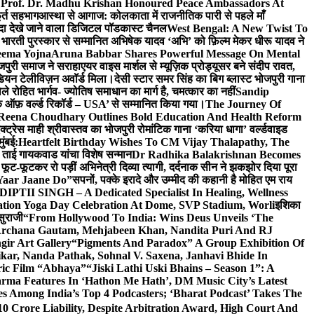
 Prof. Dr. Madhu Krishan Honoured Peace Ambassadors At
ूर्त सहभाग
आस्था से आगाज: कोलकाता में राजनीतिक पारी से पहले माँ
यादा देखे जाने वाला डिजिटल पॉडकास्ट चैनल
West Bengal: A New Twist To
भारती पुरस्कार से सम्मानित अभिषेक यादव ‘अभि’ को फ़िल्म मेकर धीरू यादव ने
eema Yojna
Aruna Babbar Shares Powerful Message On Mental
ोजपुरी समाज ने सराहा
एयर वाइस मार्शल से म्यूज़िक प्रोड्यूसर बने संदीप रावत,
इंडियन टेलीविज़न अवॉर्ड मिला।
देसी स्टार समर सिंह का बिग ब्लास्ट भोजपुरी गाना
 रोहित भार्गव- ज्योतिष समाधान का मार्ग है, चमत्कार का नहीं
Sandip
ुक ऑफ़ वर्ल्ड रिकॉर्ड – USA’ से सम्मानित किया गया।
The Journey Of
 Reena Choudhary Outlines Bold Education And Health Reform
्ट्रेस माही श्रीवास्तव का भोजपुरी रोमांटिक गाना ‘करिया धागा’ वर्ल्डवाइड
ुंबई:
Heartfelt Birthday Wishes To CM Vijay Thalapathy, The
्रा ताई गायकवाड यांचा विशेष सन्मान
Dr Radhika Balakrishnan Becomes
 फूट-फूटकर रो पड़ीं अभिनेत्री दिव्या त्यागी, दर्दनाक सीन ने झकझोर दिया पूरा
Yaar Jaane Do”
सपनों, पक्के इरादे और उम्मीद की कहानी है मोहित एम राय
 DIPTII SINGH – A Dedicated Specialist In Healing, Wellness
ation Yoga Day Celebration At Dome, SVP Stadium, Worli
इशिका
सुराजी
“From Hollywood To India: Wins Deus Unveils ‘The
 Archana Gautam, Mehjabeen Khan, Nandita Puri And RJ
gir Art Gallery
“Pigments And Paradox” A Group Exhibition Of
kar, Nanda Pathak, Sohnal V. Saxena, Janhavi Bhide In
ric Film “Abhaya”
“Jiski Lathi Uski Bhains – Season 1”: A
rma Features In ‘Hathon Me Hath’, DM Music City’s Latest
 Among India’s Top 4 Podcasters; ‘Bharat Podcast’ Takes The
0 Crore Liability, Despite Arbitration Award, High Court And