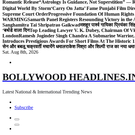
Romantic Release
“Astrology Is Guidance, Not Superstition” — R
Digital World By Storm
‘Carry On Jatta’ Fame Punjabi Film Dir
Supreme Court Order
Progressive Foundation Of Human Rights
WARMING
Samarth Panel Registers Resounding Victory in the
Sanghamitra Tai Shripatrao Gaikwad
मशहूर पार्श्व गायिका प्रियंका स
‘बर्थडे वाला दिन
Top Leading Lawyer V. K. Dubey, Chairman Of Vkd
London
Ramesh Joginder Singh Chandra A Submarine Warrior, 
Introduces Prestigious Awards For Short Films At The Historic 1
सेन और बबलू चक्रवर्ती मचायेंगे धमाल
राकेश मिश्रा और शिल्पी राज का नया धमा
Sat. Aug 8th, 2026
BOLLYWOOD HEADLINES.I
Latest National & International Trending News
Subscribe