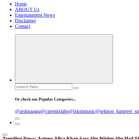
Home
ABOUT Us
Entertainment News
Disclaimer
Contact
Search
for:
Or check our Popular Categories...
@arshnaagra
@cinemixlabs
@lxkshmusic
@sekhon_harpreet_si
Trending News:
Actress Aliya Khan Says She Wishes She Had St