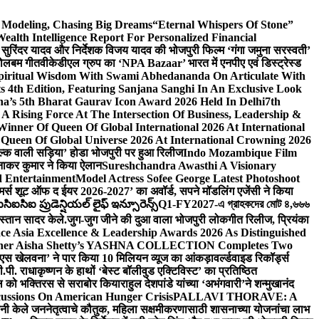
d Modeling, Chasing Big Dreams
“Eternal Whispers Of Stone”
lth Intelligence Report For Personalized Financial
्माता सुरिंदर यादव और निर्देशक विजय यादव की भोजपुरी फिल्म ‘गंगा जमुना सरस्वती’
 बोलबम गीत
वीकेडीएल ग्रुप का ‘NPA Bazaar’ भारत में एनपीए एवं डिस्ट्रेस्ड
Spiritual Wisdom With Swami Abhedananda On Articulate With
s 4th Edition, Featuring Sanjana Sanghi In An Exclusive Look
na’s 5th Bharat Gaurav Icon Award 2026 Held In Delhi
7th
A Rising Force At The Intersection Of Business, Leadership &
inner Of Queen Of Global International 2026 At International
Queen Of Global Universe 2026 At International Crowning 2026
‘सिल्क वाली सड़िया’ होडा भोजपुरी पर हुआ रिलीज
Indo Mozambique Film
रत्नाकर कुमार ने किया ऐलान
Sureshchandra Awasthi A Visionary
d Entertainment
Model Actress Sofee George Latest Photoshoot
ॉमर्स शूट ऑफ द ईयर 2026-2027’ का अवॉर्ड, सपने मॉडलिंग एजेंसी ने किया
ఐసిఐ ప్రుడెన్షియల్ లైఫ్ ఇన్సూరెన్స్
Q1-FY2027-এ গ্রাহকদের মোট ৪,৬৬৬
कस्तान सादर केले.
जुग-जुग जीने की दुआ वाला भोजपुरी लोकगीत रिलीज, प्रियंका
ce Asia Excellence & Leadership Awards 2026 As Distinguished
gner Aisha Shetty’s YASHNA COLLECTION Completes Two
 वीएस खेलवना’ ने पार किया 10 मिलियन व्यूज का आंकड़ा
वर्ल्डवाइड रिकॉर्ड्स
. राधाकृष्णन के हाथों ‘बेस्ट बॉलीवुड एक्टिविस्ट’ का प्रतिष्ठित
हॉल को भक्तिरस से सराबोर किया
राहुल देशपांडे यांच्या ‘अभंगवारी’ने शन्मुखानंद
ussions On American Hunger Crisis
PALLAVI THORAVE: A
ांनी केले जननेतृत्वाचे कौतुक, महिला सक्षमीकरणासाठी शासनाच्या योजनांचा लाभ