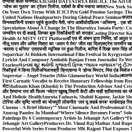
देण्याची केली मागणी
RAJESHH DATTATRYA BHUJLE The Art Of Bein
‘जोरू का गुलाम’ का ट्रेलर रिलीज, दर्शकों के बीच मचाया धमाल
New York Sta
On Your Own Terms With ICICI Pru Gold Pension Savings: The
United Nations Headquarters During Global Peace Seminar
कलाका
विन्ध्यवासिनी दरबार पहुंचे कुलदीप मैती, मांगा आशीर्वाद
फ़िल्म “अभिमन्यु – एक शो
Speculation About A Change In The Bharatiya Janata Party: C
जन्मदिन पर दी बधाई, लिम्का बुक रिकॉर्डधारी को सराहा
Casting Director K
Health At MSTV OTT Platform
डॉ एस वी अंचन द्वारा निर्मित, डॉ अतुल
नीलू रावत और अमित मिश्रा का ‘असर ये तेरा’ जीत रहा दिल
एक्ट्रेस यास्मीन ख
‘बदरवा ए धनिया’ एसएफसी म्यूजिक पर हुआ रिलीज, बारिश में दिखा समर सिंह
Soparrkar At Bishkek International Film Festival In Kyrgyzstan
Lyricist And Composer Amitabh Ranjan From Journalist To Wel
Fearless
લંડનમાં શૂટ થયેલી ગુજરાતી ફિલ્મ “લાયક નાલાયક”નું ટીઝર,
रिकॉर्ड्स ने किया रिलीज
निलायश्री क्रिएशन्स ने ‘होप्स मिस्टर, मिस एंड मिसेज 
Superstar – Angel Tetarbe (Miss Glamourface World India)
बालगंध
First Carnatic Vocalist to Receive Honorary Fellowship from R
सेट
Shabnam Khan (Khushi) Is The Production Advisor And Crea
और ऐश्याना राय की फिल्म ‘स्वेटर’
खुशबू तिवारी केटी और माही श्रीवास्तव का भो
And Holistic Health
Amruta Fadnavis, Shahid Kapoor, Jackie Shr
टोरिया और सृष्टि भारती का भोजपुरी लोकगीत ‘लव यू कहबे करब’ वर्ल्डवाइड रिक
Cinema – A Brief History’” Most Cinematic And Professional C
Anurag Pandey In Mumbai
“Where Silence Becomes Form” Solo 
Paintings By 6 Contemporary Artists In Jehangir Art Gallery
“Fl
Jehangir Art Gallery
Producers Dr. Vimal Raj Mathur And Rupe
Powerful Web Series From Producer MK Rajput That Exposes 