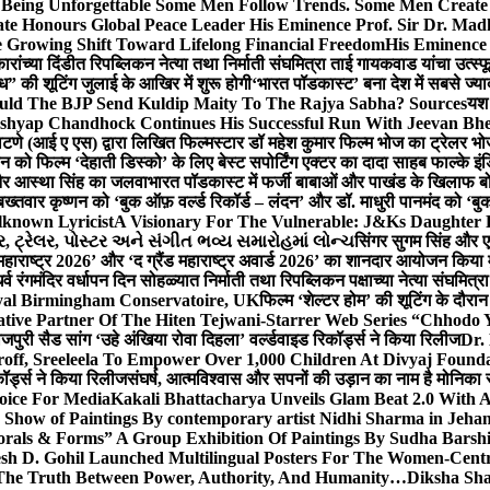
g Unforgettable Some Men Follow Trends. Some Men Creat
te Honours Global Peace Leader His Eminence Prof. Sir Dr. Madh
 Growing Shift Toward Lifelong Financial Freedom
His Eminence
रांच्या दिंडीत रिपब्लिकन नेत्या तथा निर्माती संघमित्रा ताई गायकवाड यांचा उत्स्फ
ध” की शूटिंग जुलाई के आखिर में शुरू होगी
‘भारत पॉडकास्ट’ बना देश में सबसे ज्
ould The BJP Send Kuldip Maity To The Rajya Sabha? Sources
यश 
ashyap Chandhock Continues His Successful Run With Jeevan Bh
 पाटणे (आई ए एस) द्वारा लिखित फिल्मस्टार डॉ महेश कुमार फिल्म भोज का ट्रेलर भ
ान को फिल्म ‘देहाती डिस्को’ के लिए बेस्ट सपोर्टिंग एक्टर का दादा साहब फाल्के 
 और आस्था सिंह का जलवा
भारत पॉडकास्ट में फर्जी बाबाओं और पाखंड के खिलाफ बोले
बख्तवार कृष्णन को ‘बुक ऑफ़ वर्ल्ड रिकॉर्ड – लंदन’ और डॉ. माधुरी पानमंद को ‘ब
known Lyricist
A Visionary For The Vulnerable: J&Ks Daughter
 ટ્રેલર, પોસ્ટર અને સંગીત ભવ્ય સમારોહમાં લોન્ચ
सिंगर सुगम सिंह और एक
महाराष्ट्र 2026’ और ‘द ग्रैंड महाराष्ट्र अवार्ड 2026’ का शानदार आयोजन किया म
र्व रंगमंदिर वर्धापन दिन सोहळ्यात निर्माती तथा रिपब्लिकन पक्षाच्या नेत्या संघमित
oyal Birmingham Conservatoire, UK
फिल्म ‘शेल्टर होम’ की शूटिंग के दौरान
tive Partner Of The Hiten Tejwani-Starrer Web Series “Chhodo 
जपुरी सैड सांग ‘उहे अंखिया रोवा दिहला’ वर्ल्डवाइड रिकॉर्ड्स ने किया रिलीज
Dr.
off, Sreeleela To Empower Over 1,000 Children At Divyaj Found
ॉर्ड्स ने किया रिलीज
संघर्ष, आत्मविश्वास और सपनों की उड़ान का नाम है मोनिका 
hoice For Media
Kakali Bhattacharya Unveils Glam Beat 2.0 With
Show of Paintings By contemporary artist Nidhi Sharma in Jehan
orals & Forms” A Group Exhibition Of Paintings By Sudha Barshi
sh D. Gohil Launched Multilingual Posters For The Women-Cent
The Truth Between Power, Authority, And Humanity…
Diksha Sha