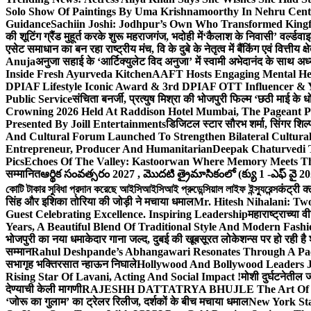
Solo Show Of Paintings By Uma Krishnamoorthy In Nehru Centr
Guidance
Sachiin Joshi: Jodhpur’s Own Who Transformed Kingfi
की शूटिंग ग्रैंड मुहूर्त करके शुरू महराजगंज, भदोही में
‘कैलाश के निवासी’ वर्ल्डवा
एसेट समाधान का बन रहा राष्ट्रीय मंच, वि के दुबे के नेतृत्व में बैंकिंग एवं वित्त
Anuja
अनुजा सहाई के ‘आर्टिक्युलेट विद अनुजा’ में स्वामी अभेदानंद के साथ 
Inside Fresh Ayurveda Kitchen
AAFT Hosts Engaging Mental He
DPIAF Lifestyle Iconic Award & 3rd DPIAF OTT Influencer & Y
Public Service
संचिता बनर्जी, प्रत्युष मिश्रा की भोजपुरी फिल्म ‘छठी माई के 
Crowning 2026 Held At Raddison Hotel Mumbai, The Pageant Pr
Presented By Joill Entertainments
डिजिटल स्टार सौरभ शर्मा, सिंगर शिल्
And Cultural Forum Launched To Strengthen Bilateral Cultural
Entrepreneur, Producer And Humanitarian
Deepak Chaturvedi 
Pics
Echoes Of The Valley: Kastoorwan Where Memory Meets Th
सम्मानित
ఆర్థిక సంవత్సరం 2027 , మొదటి త్రైమాసికంలో (క్యు 1 -ఎఫ్ వై 2
কোটি টাকার সুবিধা প্রদান করেছে আইসিআইসিআই প্রুডেন্সিয়াল লাইফ ইন্স্যুরেন্স
कंट्री क
सिंह और इशिका तोरिया की जोड़ी ने मचाया धमाल
Mr. Hitesh Nihalani: Two
Guest Celebrating Excellence. Inspiring Leadership
महाराष्ट्राच्या
Years, A Beautiful Blend Of Traditional Style And Modern Fashi
भोजपुरी का नया धमाकेदार गाना जल्द, दुबई की खूबसूरत लोकेशन्स पर हो रही है श
सम्मान
Rahul Deshpande’s Abhangawari Resonates Through A P
सभागृह भक्तिरसात न्हाऊन निघाले
Hollywood And Bollywood Leaders J
Rising Star Of Lavani, Acting And Social Impact !
मोशी दुर्घटनेतील
देण्याची केली मागणी
RAJESHH DATTATRYA BHUJLE The Art Of Bein
‘जोरू का गुलाम’ का ट्रेलर रिलीज, दर्शकों के बीच मचाया धमाल
New York Sta