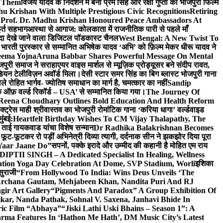
e Them
विजय यादव के निर्देशन में बनी प्रेम सिंह और रक्षा गुप्ता की भोजपुरी फिल्म
u Krishan With Multiple Prestigious Civic Recognitions
Retiring
 Prof. Dr. Madhu Krishan Honoured Peace Ambassadors At
ूर्त सहभाग
आस्था से आगाज: कोलकाता में राजनीतिक पारी से पहले माँ
यादा देखे जाने वाला डिजिटल पॉडकास्ट चैनल
West Bengal: A New Twist To
भारती पुरस्कार से सम्मानित अभिषेक यादव ‘अभि’ को फ़िल्म मेकर धीरू यादव ने
eema Yojna
Aruna Babbar Shares Powerful Message On Mental
ोजपुरी समाज ने सराहा
एयर वाइस मार्शल से म्यूज़िक प्रोड्यूसर बने संदीप रावत,
इंडियन टेलीविज़न अवॉर्ड मिला।
देसी स्टार समर सिंह का बिग ब्लास्ट भोजपुरी गाना
 रोहित भार्गव- ज्योतिष समाधान का मार्ग है, चमत्कार का नहीं
Sandip
ुक ऑफ़ वर्ल्ड रिकॉर्ड – USA’ से सम्मानित किया गया।
The Journey Of
 Reena Choudhary Outlines Bold Education And Health Reform
्ट्रेस माही श्रीवास्तव का भोजपुरी रोमांटिक गाना ‘करिया धागा’ वर्ल्डवाइड
ुंबई:
Heartfelt Birthday Wishes To CM Vijay Thalapathy, The
्रा ताई गायकवाड यांचा विशेष सन्मान
Dr Radhika Balakrishnan Becomes
 फूट-फूटकर रो पड़ीं अभिनेत्री दिव्या त्यागी, दर्दनाक सीन ने झकझोर दिया पूरा
Yaar Jaane Do”
सपनों, पक्के इरादे और उम्मीद की कहानी है मोहित एम राय
 DIPTII SINGH – A Dedicated Specialist In Healing, Wellness
ation Yoga Day Celebration At Dome, SVP Stadium, Worli
इशिका
सुराजी
“From Hollywood To India: Wins Deus Unveils ‘The
 Archana Gautam, Mehjabeen Khan, Nandita Puri And RJ
gir Art Gallery
“Pigments And Paradox” A Group Exhibition Of
kar, Nanda Pathak, Sohnal V. Saxena, Janhavi Bhide In
ric Film “Abhaya”
“Jiski Lathi Uski Bhains – Season 1”: A
rma Features In ‘Hathon Me Hath’, DM Music City’s Latest