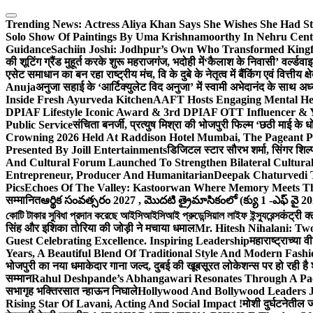
Skip
to
Trending News:
Actress Aliya Khan Says She Wishes She Had St
content
Solo Show Of Paintings By Uma Krishnamoorthy In Nehru Centr
Guidance
Sachiin Joshi: Jodhpur’s Own Who Transformed Kingfi
की शूटिंग ग्रैंड मुहूर्त करके शुरू महराजगंज, भदोही में
‘कैलाश के निवासी’ वर्ल्डवा
एसेट समाधान का बन रहा राष्ट्रीय मंच, वि के दुबे के नेतृत्व में बैंकिंग एवं वित्त
Anuja
अनुजा सहाई के ‘आर्टिक्युलेट विद अनुजा’ में स्वामी अभेदानंद के साथ 
Inside Fresh Ayurveda Kitchen
AAFT Hosts Engaging Mental He
DPIAF Lifestyle Iconic Award & 3rd DPIAF OTT Influencer & Y
Public Service
संचिता बनर्जी, प्रत्युष मिश्रा की भोजपुरी फिल्म ‘छठी माई के 
Crowning 2026 Held At Raddison Hotel Mumbai, The Pageant Pr
Presented By Joill Entertainments
डिजिटल स्टार सौरभ शर्मा, सिंगर शिल्
And Cultural Forum Launched To Strengthen Bilateral Cultural
Entrepreneur, Producer And Humanitarian
Deepak Chaturvedi 
Pics
Echoes Of The Valley: Kastoorwan Where Memory Meets Th
सम्मानित
ఆర్థిక సంవత్సరం 2027 , మొదటి త్రైమాసికంలో (క్యు 1 -ఎఫ్ వై 2
কোটি টাকার সুবিধা প্রদান করেছে আইসিআইসিআই প্রুডেন্সিয়াল লাইফ ইন্স্যুরেন্স
कंट्री क
सिंह और इशिका तोरिया की जोड़ी ने मचाया धमाल
Mr. Hitesh Nihalani: Two
Guest Celebrating Excellence. Inspiring Leadership
महाराष्ट्राच्या
Years, A Beautiful Blend Of Traditional Style And Modern Fashi
भोजपुरी का नया धमाकेदार गाना जल्द, दुबई की खूबसूरत लोकेशन्स पर हो रही है श
सम्मान
Rahul Deshpande’s Abhangawari Resonates Through A P
सभागृह भक्तिरसात न्हाऊन निघाले
Hollywood And Bollywood Leaders J
Rising Star Of Lavani, Acting And Social Impact !
मोशी दुर्घटनेतील