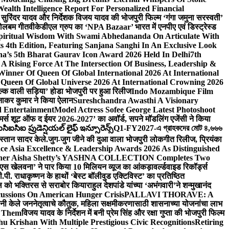
lth Intelligence Report For Personalized Financial
्माता सुरिंदर यादव और निर्देशक विजय यादव की भोजपुरी फिल्म ‘गंगा जमुना सरस्वती’
 बोलबम गीत
वीकेडीएल ग्रुप का ‘NPA Bazaar’ भारत में एनपीए एवं डिस्ट्रेस्ड
Spiritual Wisdom With Swami Abhedananda On Articulate With
s 4th Edition, Featuring Sanjana Sanghi In An Exclusive Look
na’s 5th Bharat Gaurav Icon Award 2026 Held In Delhi
7th
A Rising Force At The Intersection Of Business, Leadership &
inner Of Queen Of Global International 2026 At International
Queen Of Global Universe 2026 At International Crowning 2026
‘सिल्क वाली सड़िया’ होडा भोजपुरी पर हुआ रिलीज
Indo Mozambique Film
रत्नाकर कुमार ने किया ऐलान
Sureshchandra Awasthi A Visionary
d Entertainment
Model Actress Sofee George Latest Photoshoot
ॉमर्स शूट ऑफ द ईयर 2026-2027’ का अवॉर्ड, सपने मॉडलिंग एजेंसी ने किया
ఐసిఐ ప్రుడెన్షియల్ లైఫ్ ఇన్సూరెన్స్
Q1-FY2027-এ গ্রাহকদের মোট ৪,৬৬৬
कस्तान सादर केले.
जुग-जुग जीने की दुआ वाला भोजपुरी लोकगीत रिलीज, प्रियंका
ce Asia Excellence & Leadership Awards 2026 As Distinguished
gner Aisha Shetty’s YASHNA COLLECTION Completes Two
 वीएस खेलवना’ ने पार किया 10 मिलियन व्यूज का आंकड़ा
वर्ल्डवाइड रिकॉर्ड्स
. राधाकृष्णन के हाथों ‘बेस्ट बॉलीवुड एक्टिविस्ट’ का प्रतिष्ठित
हॉल को भक्तिरस से सराबोर किया
राहुल देशपांडे यांच्या ‘अभंगवारी’ने शन्मुखानंद
ussions On American Hunger Crisis
PALLAVI THORAVE: A
ांनी केले जननेतृत्वाचे कौतुक, महिला सक्षमीकरणासाठी शासनाच्या योजनांचा लाभ
e Them
विजय यादव के निर्देशन में बनी प्रेम सिंह और रक्षा गुप्ता की भोजपुरी फिल्म
u Krishan With Multiple Prestigious Civic Recognitions
Retiring