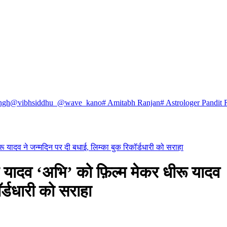
ngh
@vibhsiddhu_
@wave_kano
# Amitabh Ranjan
# Astrologer Pandit 
ू यादव ने जन्मदिन पर दी बधाई, लिम्का बुक रिकॉर्डधारी को सराहा
 यादव ‘अभि’ को फ़िल्म मेकर धीरू यादव
र्डधारी को सराहा