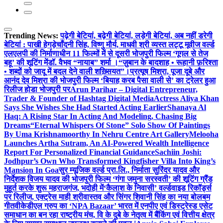
Trending News:
पढ़ेगी बेटियां, बढ़ेगी बेटियां, लड़ेगी बेटियां, अब नहीं डरेगी
बेटियां : पाखी हेगड़े
चाँदनी सिंह, विष्णु मौर्य, माधवी श्री व्यस्त लट्टू मूवीज वर्ल्ड
एलएलपी की निर्माणाधीन 11 फिल्मों में से दूसरी भोजपुरी फिल्म ‘गूगल से तेज
बहू’ की शूटिंग में
डॉ. वैभव “नायाब” शर्मा ।“ज़ुबान के बादशाह • रूहानी फ़रिश्ता
• शब्दों को जादू में बदल देने वाली शख़्सियत”।
प्रत्यूष मिश्रा, पूजा दूबे और
आनंद देव मिश्रा की भोजपुरी फिल्म ‘बियाह करब पैसा वाली से’ का ट्रेलर हुआ
रिलीज होडा भोजपुरी पर
Arun Parihar – Digital Entrepreneur,
Trader & Founder of Hashtag Digital Media
Actress Aliya Khan
Says She Wishes She Had Started Acting Earlier
Shanaya Al
Haq: A Rising Star In Acting And Modeling, Chasing Big
Dreams
“Eternal Whispers Of Stone” Solo Show Of Paintings
By Uma Krishnamoorthy In Nehru Centre Art Gallery
Melooha
Launches Artha Sutram, An AI-Powered Wealth Intelligence
Report For Personalized Financial Guidance
Sachiin Joshi:
Jodhpur’s Own Who Transformed Kingfisher Villa Into King’s
Mansion In Goa
सुर म्यूजिक वर्ल्ड प्रा.लि., निर्माता सुरिंदर यादव और
निर्देशक विजय यादव की भोजपुरी फिल्म ‘गंगा जमुना सरस्वती’ की शूटिंग ग्रैंड
मुहूर्त करके शुरू महराजगंज, भदोही में
‘कैलाश के निवासी’ वर्ल्डवाइड रिकॉर्ड्स
पर रिलीज, एक्ट्रेस माही श्रीवास्तव और सिंगर शिवानी सिंह का नया बोलबम
गीत
वीकेडीएल ग्रुप का ‘NPA Bazaar’ भारत में एनपीए एवं डिस्ट्रेस्ड एसेट
समाधान का बन रहा राष्ट्रीय मंच, वि के दुबे के नेतृत्व में बैंकिंग एवं वित्तीय क्षेत्र