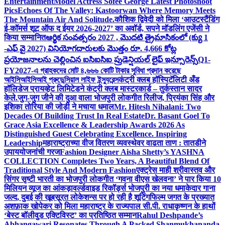
Entertainment
Model Actress Sofee George Latest Photoshoot
Pics
Echoes Of The Valley: Kastoorwan Where Memory Meets
The Mountain Air And Solitude.
कौशिक द्विवेदी को मिला ‘आउटस्टैंडिंग
ई-कॉमर्स शूट ऑफ द ईयर 2026-2027’ का अवॉर्ड, सपने मॉडलिंग एजेंसी ने
किया सम्मानित
ఆర్థిక సంవత్సరం 2027 , మొదటి త్రైమాసికంలో (క్యు 1
-ఎఫ్ వై 2027) వినియోగదారులకు మొత్తం రూ. 4,666 కోట్ల
ప్రయోజనాలను చెల్లించిన ఐసిఐసిఐ ప్రుడెన్షియల్ లైఫ్ ఇన్సూరెన్స్
Q1-
FY2027-এ গ্রাহকদের মোট ৪,৬৬৬ কোটি টাকার সুবিধা প্রদান করেছে
আইসিআইসিআই প্রুডেন্সিয়াল লাইফ ইন্স্যুরেন্স
कंट्री क्लब हॉस्पिटॅलिटी अँड
हॉलिडेज प्रायव्हेट लिमिटेडने कंट्री क्लब मास्टरकार्ड – तुर्कस्तान सादर
केले.
जुग-जुग जीने की दुआ वाला भोजपुरी लोकगीत रिलीज, प्रियंका सिंह और
इशिका तोरिया की जोड़ी ने मचाया धमाल
Mr. Hitesh Nihalani: Two
Decades Of Building Trust In Real Estate
Dr. Basant Goel To
Grace Asia Excellence & Leadership Awards 2026 As
Distinguished Guest Celebrating Excellence. Inspiring
Leadership
महाराष्ट्राच्या वीज वितरण व्यवस्थेवर वाढता ताण : तातडीने
उपाययोजनांची गरज
Fashion Designer Aisha Shetty’s YASHNA
COLLECTION Completes Two Years, A Beautiful Blend Of
Traditional Style And Modern Fashion
एक्ट्रेस माही श्रीवास्तव और
सिंगर सृष्टी भारती का भोजपुरी लोकगीत ‘गवना वीएस खेलवना’ ने पार किया 10
मिलियन व्यूज का आंकड़ा
वर्ल्डवाइड रिकॉर्ड्स भोजपुरी का नया धमाकेदार गाना
जल्द, दुबई की खूबसूरत लोकेशन्स पर हो रही है शूटिंग
फिल्म जगत के प्रख्यात
अशफ़ाक खोपेकर को मिला महाराष्ट्र के राज्यपाल सी.पी. राधाकृष्णन के हाथों
‘बेस्ट बॉलीवुड एक्टिविस्ट’ का प्रतिष्ठित सम्मान
Rahul Deshpande’s
Abhangawari Resonates Through A Packed Shanmukhananda