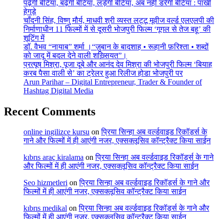
पढ़ेगी बेटियां, बढ़ेगी बेटियां, लड़ेगी बेटियां, अब नहीं डरेगी बेटियां : पाखी
हेगड़े
चाँदनी सिंह, विष्णु मौर्य, माधवी श्री व्यस्त लट्टू मूवीज वर्ल्ड एलएलपी की
निर्माणाधीन 11 फिल्मों में से दूसरी भोजपुरी फिल्म ‘गूगल से तेज बहू’ की
शूटिंग में
डॉ. वैभव “नायाब” शर्मा ।“ज़ुबान के बादशाह • रूहानी फ़रिश्ता • शब्दों
को जादू में बदल देने वाली शख़्सियत”।
प्रत्यूष मिश्रा, पूजा दूबे और आनंद देव मिश्रा की भोजपुरी फिल्म ‘बियाह
करब पैसा वाली से’ का ट्रेलर हुआ रिलीज होडा भोजपुरी पर
Arun Parihar – Digital Entrepreneur, Trader & Founder of
Hashtag Digital Media
Recent Comments
online ingilizce kursu
on
प्रिया सिन्हा अब वर्ल्डवाइड रिकॉर्ड्स के
गाने और फिल्मों में ही आएंगी नजर, एक्सक्लूसिव कॉन्ट्रैक्ट किया साईन
kıbrıs araç kiralama
on
प्रिया सिन्हा अब वर्ल्डवाइड रिकॉर्ड्स के गाने
और फिल्मों में ही आएंगी नजर, एक्सक्लूसिव कॉन्ट्रैक्ट किया साईन
Seo hizmetleri
on
प्रिया सिन्हा अब वर्ल्डवाइड रिकॉर्ड्स के गाने और
फिल्मों में ही आएंगी नजर, एक्सक्लूसिव कॉन्ट्रैक्ट किया साईन
kıbrıs medikal
on
प्रिया सिन्हा अब वर्ल्डवाइड रिकॉर्ड्स के गाने और
फिल्मों में ही आएंगी नजर, एक्सक्लूसिव कॉन्ट्रैक्ट किया साईन