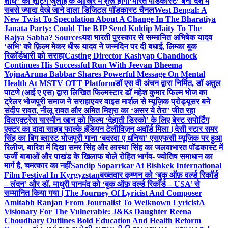
शोध” की शूटिंग जुलाई के आखिर में शुरू होगी
‘भारत पॉडकास्ट’ बना देश में
सबसे ज्यादा देखे जाने वाला डिजिटल पॉडकास्ट चैनल
West Bengal: A
New Twist To Speculation About A Change In The Bharatiya
Janata Party: Could The BJP Send Kuldip Maity To The
Rajya Sabha? Sources
यश भारती पुरस्कार से सम्मानित अभिषेक यादव
‘अभि’ को फ़िल्म मेकर धीरू यादव ने जन्मदिन पर दी बधाई, लिम्का बुक
रिकॉर्डधारी को सराहा
Casting Director Kashyap Chandhock
Continues His Successful Run With Jeevan Bheema
Yojna
Aruna Babbar Shares Powerful Message On Mental
Health At MSTV OTT Platform
डॉ एस वी अंचन द्वारा निर्मित, डॉ अतुल
पाटणे (आई ए एस) द्वारा लिखित फिल्मस्टार डॉ महेश कुमार फिल्म भोज का
ट्रेलर भोजपुरी समाज ने सराहा
एयर वाइस मार्शल से म्यूज़िक प्रोड्यूसर बने
संदीप रावत, नीलू रावत और अमित मिश्रा का ‘असर ये तेरा’ जीत रहा
दिल
एक्ट्रेस यास्मीन खान को फिल्म ‘देहाती डिस्को’ के लिए बेस्ट सपोर्टिंग
एक्टर का दादा साहब फाल्के इंडियन टेलीविज़न अवॉर्ड मिला।
देसी स्टार समर
सिंह का बिग ब्लास्ट भोजपुरी गाना ‘बदरवा ए धनिया’ एसएफसी म्यूजिक पर हुआ
रिलीज, बारिश में दिखा समर सिंह और आस्था सिंह का जलवा
भारत पॉडकास्ट में
फर्जी बाबाओं और पाखंड के खिलाफ बोले रोहित भार्गव- ज्योतिष समाधान का
मार्ग है, चमत्कार का नहीं
Sandip Soparrkar At Bishkek International
Film Festival In Kyrgyzstan
बख्तवार कृष्णन को ‘बुक ऑफ़ वर्ल्ड रिकॉर्ड
– लंदन’ और डॉ. माधुरी पानमंद को ‘बुक ऑफ़ वर्ल्ड रिकॉर्ड – USA’ से
सम्मानित किया गया।
The Journey Of Lyricist And Composer
Amitabh Ranjan From Journalist To Welknown Lyricist
A
Visionary For The Vulnerable: J&Ks Daughter Reena
Choudhary Outlines Bold Education And Health Reform