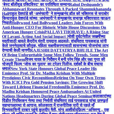
‘बेस्ट बॉलीवुड एक्टिविस्ट’ का प्रतिष्ठित सम्मान
Rahul Deshpande’s
Abhangawari Resonates Through A Packed Shanmukhananda
Hall
राहुल देशपांडे की ‘अभंगवारी’ ने शन्मुखानंद हॉल को भक्तिरस से सराबोर
किया
राहुल देशपांडे यांच्या ‘अभंगवारी’ने शन्मुखानंद सभागृह भक्तिरसात न्हाऊन
निघाले
Hollywood And Bollywood Leaders Join Forces With
Anti-Hunger CEO For Historic White House Discussions On
American Hunger Crisis
PALLAVI THORAVE: A Rising Star
Of Lavani, Acting And Social Impact !
मोशी दुर्घटनेतील जखमींच्या
मदतीसाठी धावले केंद्रीय मंत्री रामदास आठवले; संघमित्रा गायकवाड यांनी
केले जननेतृत्वाचे कौतुक, महिला सक्षमीकरणासाठी शासनाच्या योजनांचा लाभ
देण्याची केली मागणी
RAJESHH DATTATRYA BHUJLE The Art
Of Being Unforgettable Some Men Follow Trends. Some Men
Create Them
विजय यादव के निर्देशन में बनी प्रेम सिंह और रक्षा गुप्ता की
भोजपुरी फिल्म ‘जोरू का गुलाम’ का ट्रेलर रिलीज, दर्शकों के बीच मचाया
धमाल
New York State Honours Global Peace Leader His
Eminence Prof. Sir Dr. Madhu Krishan With Multiple
Prestigious Civic Recognitions
Retiring On Your Own Terms
With ICICI Pru Gold Pension Savings: The Growing Shift
Toward Lifelong Financial Freedom
His Eminence Prof. Dr.
Madhu Krishan Honoured Peace Ambassadors At United
Nations Headquarters During Global Peace Seminar
कलाकारांच्या
दिंडीत रिपब्लिकन नेत्या तथा निर्माती संघमित्रा ताई गायकवाड यांचा उत्स्फूर्त
सहभाग
आस्था से आगाज: कोलकाता में राजनीतिक पारी से पहले माँ
विन्ध्यवासिनी दरबार पहुंचे कुलदीप मैती, मांगा आशीर्वाद
फ़िल्म “अभिमन्यु – एक