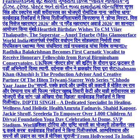
Fearless
લંડનમાં શૂટ થયેલી ગુજરાતી ફિલ્મ “લાયક નાલાયક”નું
ટીઝર, ટ્રેલર, પોસ્ટર અને સંગીત ભવ્ય સમારોહમાં લોન્ચ
सिंगर सुगम
सिंह और एक्ट्रेस माही श्रीवास्तव का भोजपुरी रोमांटिक गाना ‘करिया धागा’
वर्ल्डवाइड रिकॉर्ड्स ने किया रिलीज
निलायश्री क्रिएशन्स ने ‘होप्स मिस्टर, मिस
एंड मिसेज महाराष्ट्र 2026’ और ‘द ग्रैंड महाराष्ट्र अवार्ड 2026’ का शानदार
आयोजन किया मुंबई:
Heartfelt Birthday Wishes To CM Vijay
Thalapathy, The Superstar – Angel Tetarbe (Miss Glamourface
World India)
बालगंधर्व रंगमंदिर वर्धापन दिन सोहळ्यात निर्माती तथा
रिपब्लिकन पक्षाच्या नेत्या संघमित्रा ताई गायकवाड यांचा विशेष सन्मान
Dr
Radhika Balakrishnan Becomes First Carnatic Vocalist to
Receive Honorary Fellowship from Royal Birmingham
Conservatoire, UK
फिल्म ‘शेल्टर होम’ की शूटिंग के दौरान फूट-फूटकर रो
पड़ीं अभिनेत्री दिव्या त्यागी, दर्दनाक सीन ने झकझोर दिया पूरा सेट
Shabnam
Khan (Khushi) Is The Production Advisor And Creative
Partner Of The Hiten Tejwani-Starrer Web Series “Chhodo
Yaar Jaane Do”
सपनों, पक्के इरादे और उम्मीद की कहानी है मोहित एम राय
और ऐश्याना राय की फिल्म ‘स्वेटर’
खुशबू तिवारी केटी और माही श्रीवास्तव का
भोजपुरी सैड सांग ‘उहे अंखिया रोवा दिहला’ वर्ल्डवाइड रिकॉर्ड्स ने किया
रिलीज
Dr. DIPTII SINGH – A Dedicated Specialist In Healing,
Wellness And Holistic Health
Amruta Fadnavis, Shahid Kapoor,
Jackie Shroff, Sreeleela To Empower Over 1,000 Children At
Divyaj Foundation Yoga Day Celebration At Dome, SVP
Stadium, Worli
इशिका टोरिया और सृष्टि भारती का भोजपुरी लोकगीत ‘लव
यू कहबे करब’ वर्ल्डवाइड रिकॉर्ड्स ने किया रिलीज
संघर्ष, आत्मविश्वास और
सपनों की उड़ान का नाम है मोनिका सुराजी
“From Hollywood To India: