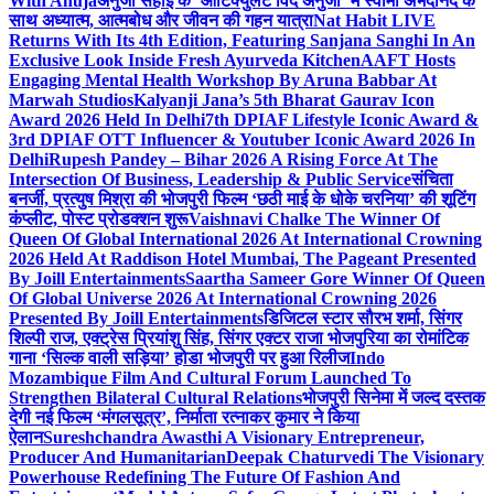
With Anuja
अनुजा सहाई के ‘आर्टिक्युलेट विद अनुजा’ में स्वामी अभेदानंद के
साथ अध्यात्म, आत्मबोध और जीवन की गहन यात्रा
Nat Habit LIVE
Returns With Its 4th Edition, Featuring Sanjana Sanghi In An
Exclusive Look Inside Fresh Ayurveda Kitchen
AAFT Hosts
Engaging Mental Health Workshop By Aruna Babbar At
Marwah Studios
Kalyanji Jana’s 5th Bharat Gaurav Icon
Award 2026 Held In Delhi
7th DPIAF Lifestyle Iconic Award &
3rd DPIAF OTT Influencer & Youtuber Iconic Award 2026 In
Delhi
Rupesh Pandey – Bihar 2026 A Rising Force At The
Intersection Of Business, Leadership & Public Service
संचिता
बनर्जी, प्रत्युष मिश्रा की भोजपुरी फिल्म ‘छठी माई के धोके चरनिया’ की शूटिंग
कंप्लीट, पोस्ट प्रोडक्शन शुरू
Vaishnavi Chalke The Winner Of
Queen Of Global International 2026 At International Crowning
2026 Held At Raddison Hotel Mumbai, The Pageant Presented
By Joill Entertainments
Saartha Sameer Gore Winner Of Queen
Of Global Universe 2026 At International Crowning 2026
Presented By Joill Entertainments
डिजिटल स्टार सौरभ शर्मा, सिंगर
शिल्पी राज, एक्ट्रेस प्रियांशु सिंह, सिंगर एक्टर राजा भोजपुरिया का रोमांटिक
गाना ‘सिल्क वाली सड़िया’ होडा भोजपुरी पर हुआ रिलीज
Indo
Mozambique Film And Cultural Forum Launched To
Strengthen Bilateral Cultural Relations
भोजपुरी सिनेमा में जल्द दस्तक
देगी नई फिल्म ‘मंगलसूत्र’, निर्माता रत्नाकर कुमार ने किया
ऐलान
Sureshchandra Awasthi A Visionary Entrepreneur,
Producer And Humanitarian
Deepak Chaturvedi The Visionary
Powerhouse Redefining The Future Of Fashion And