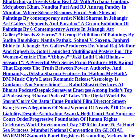
Bhattacharya Unveils Glam Beat 2.0 With Archana Gautam,
Mehjabeen Khan, Nandita Puri And RJ Anurag Pandey In
Mumbai
“Where Silence Becomes Form” Solo Show of
Paintings By contemporary artist Nidhi Sharma in Jehangir
Art Gallery
“Pigments And Paradox” A Group Exhibition Of
Paintings By 6 Contemporary Artists In Jehangir Art
Gallery
“Florals & Forms” A Group Exhibition Of Paintings By
Sudha Barshikar, Nanda Pathak, Sohnal V. Saxena, Janhavi
Bhide In Jehangir Art Gallery
Producers Dr. Vimal Raj Mathur
And Rupesh D. Gohil Launched Multilingual Posters For The
Women-Centric Film “Abhaya”
“Jiski Lathi Uski Bhains –
Season 1”: A Powerful Web Series From Producer MK Rajput
That Exposes The Truth Between Power, Authority, And
Humanity…
Diksha Sharma Features In ‘Hathon Me Hath’,
DM Music City’s Latest Romantic Release
“Astrology Is
Guidance, Not Superstition” — Rahul Shastri Declares At
Bharat Podcast
Deepak Saraswat Emerges Among India’s Top
4 Podcasters; ‘Bharat Podcast’ Takes The Digital World By
Storm
‘Carry On Jatta’ Fame Punjabi Film Director Smeep
Kang Faces Allegations Of Non-Payment Of Nearly ₹10 Crore
Liability, Despite Arbitration Award, High Court And Supreme
Court Order
Progressive Foundation Of Human Rights
Celebrates World Environment Day 2026 On June 05, At Hotel
Sea Princess, Mumbai National Convention On GLOBAL
WARMING
Samarth Panel Registers Resounding Victory in the