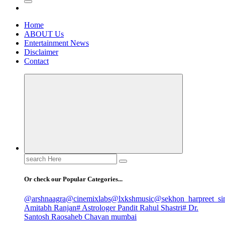
Home
ABOUT Us
Entertainment News
Disclaimer
Contact
Search
for:
Or check our Popular Categories...
@arshnaagra
@cinemixlabs
@lxkshmusic
@sekhon_harpreet_si
Amitabh Ranjan
# Astrologer Pandit Rahul Shastri
# Dr.
Santosh Raosaheb Chavan mumbai