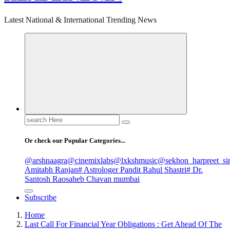
Latest National & International Trending News
Search
for:
Or check our Popular Categories...
@arshnaagra
@cinemixlabs
@lxkshmusic
@sekhon_harpreet_si
Amitabh Ranjan
# Astrologer Pandit Rahul Shastri
# Dr.
Santosh Raosaheb Chavan mumbai
Subscribe
Home
Last Call For Financial Year Obligations : Get Ahead Of The