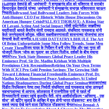
Hall
राहुल देशपांडे की ‘अभंगवारी’ ने शन्मुखानंद हॉल को भक्तिरस से सराबोर
किया
राहुल देशपांडे यांच्या ‘अभंगवारी’ने शन्मुखानंद सभागृह भक्तिरसात न्हाऊन
निघाले
Hollywood And Bollywood Leaders Join Forces With
Anti-Hunger CEO For Historic White House Discussions On
American Hunger Crisis
PALLAVI THORAVE: A Rising Star
Of Lavani, Acting And Social Impact !
मोशी दुर्घटनेतील जखमींच्या
मदतीसाठी धावले केंद्रीय मंत्री रामदास आठवले; संघमित्रा गायकवाड यांनी
केले जननेतृत्वाचे कौतुक, महिला सक्षमीकरणासाठी शासनाच्या योजनांचा लाभ
देण्याची केली मागणी
RAJESHH DATTATRYA BHUJLE The Art
Of Being Unforgettable Some Men Follow Trends. Some Men
Create Them
विजय यादव के निर्देशन में बनी प्रेम सिंह और रक्षा गुप्ता की
भोजपुरी फिल्म ‘जोरू का गुलाम’ का ट्रेलर रिलीज, दर्शकों के बीच मचाया
धमाल
New York State Honours Global Peace Leader His
Eminence Prof. Sir Dr. Madhu Krishan With Multiple
Prestigious Civic Recognitions
Retiring On Your Own Terms
With ICICI Pru Gold Pension Savings: The Growing Shift
Toward Lifelong Financial Freedom
His Eminence Prof. Dr.
Madhu Krishan Honoured Peace Ambassadors At United
Nations Headquarters During Global Peace Seminar
कलाकारांच्या
दिंडीत रिपब्लिकन नेत्या तथा निर्माती संघमित्रा ताई गायकवाड यांचा उत्स्फूर्त
सहभाग
आस्था से आगाज: कोलकाता में राजनीतिक पारी से पहले माँ
विन्ध्यवासिनी दरबार पहुंचे कुलदीप मैती, मांगा आशीर्वाद
फ़िल्म “अभिमन्यु – एक
शोध” की शूटिंग जुलाई के आखिर में शुरू होगी
‘भारत पॉडकास्ट’ बना देश में
सबसे ज्यादा देखे जाने वाला डिजिटल पॉडकास्ट चैनल
West Bengal: A