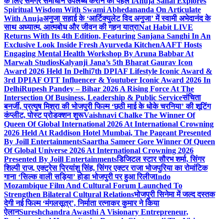
के लिए समग्र समाधान उपलब्ध कराने की पहल i
Anuja Sahai Explores
Spiritual Wisdom With Swami Abhedananda On Articulate
With Anuja
अनुजा सहाई के ‘आर्टिक्युलेट विद अनुजा’ में स्वामी अभेदानंद के
साथ अध्यात्म, आत्मबोध और जीवन की गहन यात्रा
Nat Habit LIVE
Returns With Its 4th Edition, Featuring Sanjana Sanghi In An
Exclusive Look Inside Fresh Ayurveda Kitchen
AAFT Hosts
Engaging Mental Health Workshop By Aruna Babbar At
Marwah Studios
Kalyanji Jana’s 5th Bharat Gaurav Icon
Award 2026 Held In Delhi
7th DPIAF Lifestyle Iconic Award &
3rd DPIAF OTT Influencer & Youtuber Iconic Award 2026 In
Delhi
Rupesh Pandey – Bihar 2026 A Rising Force At The
Intersection Of Business, Leadership & Public Service
संचिता
बनर्जी, प्रत्युष मिश्रा की भोजपुरी फिल्म ‘छठी माई के धोके चरनिया’ की शूटिंग
कंप्लीट, पोस्ट प्रोडक्शन शुरू
Vaishnavi Chalke The Winner Of
Queen Of Global International 2026 At International Crowning
2026 Held At Raddison Hotel Mumbai, The Pageant Presented
By Joill Entertainments
Saartha Sameer Gore Winner Of Queen
Of Global Universe 2026 At International Crowning 2026
Presented By Joill Entertainments
डिजिटल स्टार सौरभ शर्मा, सिंगर
शिल्पी राज, एक्ट्रेस प्रियांशु सिंह, सिंगर एक्टर राजा भोजपुरिया का रोमांटिक
गाना ‘सिल्क वाली सड़िया’ होडा भोजपुरी पर हुआ रिलीज
Indo
Mozambique Film And Cultural Forum Launched To
Strengthen Bilateral Cultural Relations
भोजपुरी सिनेमा में जल्द दस्तक
देगी नई फिल्म ‘मंगलसूत्र’, निर्माता रत्नाकर कुमार ने किया
ऐलान
Sureshchandra Awasthi A Visionary Entrepreneur,