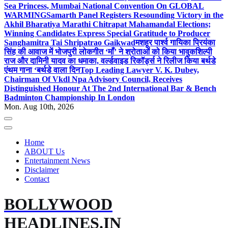
Sea Princess, Mumbai National Convention On GLOBAL
WARMING
Samarth Panel Registers Resounding Victory in the
Akhil Bharatiya Marathi Chitrapat Mahamandal Elections;
Winning Candidates Express Special Gratitude to Producer
Sanghamitra Tai Shripatrao Gaikwad
मशहूर पार्श्व गायिका प्रियंका
सिंह की आवाज में भोजपुरी लोकगीत ‘माँ’ ने श्रोताओं को किया भावुक
शिल्पी
राज और दामिनी यादव का धमाका, वर्ल्डवाइड रिकॉर्ड्स ने रिलीज किया बर्थडे
एंथम गाना ‘बर्थडे वाला दिन
Top Leading Lawyer V. K. Dubey,
Chairman Of Vkdl Npa Advisory Council, Receives
Distinguished Honour At The 2nd International Bar & Bench
Badminton Championship In London
Mon. Aug 10th, 2026
Home
ABOUT Us
Entertainment News
Disclaimer
Contact
BOLLYWOOD
HEADLINES.IN