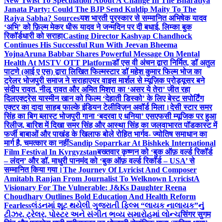
New Twist To Speculation About A Change In The Bharatiya
Janata Party: Could The BJP Send Kuldip Maity To The
Rajya Sabha? Sources
यश भारती पुरस्कार से सम्मानित अभिषेक यादव
‘अभि’ को फ़िल्म मेकर धीरू यादव ने जन्मदिन पर दी बधाई, लिम्का बुक
रिकॉर्डधारी को सराहा
Casting Director Kashyap Chandhock
Continues His Successful Run With Jeevan Bheema
Yojna
Aruna Babbar Shares Powerful Message On Mental
Health At MSTV OTT Platform
डॉ एस वी अंचन द्वारा निर्मित, डॉ अतुल
पाटणे (आई ए एस) द्वारा लिखित फिल्मस्टार डॉ महेश कुमार फिल्म भोज का
ट्रेलर भोजपुरी समाज ने सराहा
एयर वाइस मार्शल से म्यूज़िक प्रोड्यूसर बने
संदीप रावत, नीलू रावत और अमित मिश्रा का ‘असर ये तेरा’ जीत रहा
दिल
एक्ट्रेस यास्मीन खान को फिल्म ‘देहाती डिस्को’ के लिए बेस्ट सपोर्टिंग
एक्टर का दादा साहब फाल्के इंडियन टेलीविज़न अवॉर्ड मिला।
देसी स्टार समर
सिंह का बिग ब्लास्ट भोजपुरी गाना ‘बदरवा ए धनिया’ एसएफसी म्यूजिक पर हुआ
रिलीज, बारिश में दिखा समर सिंह और आस्था सिंह का जलवा
भारत पॉडकास्ट में
फर्जी बाबाओं और पाखंड के खिलाफ बोले रोहित भार्गव- ज्योतिष समाधान का
मार्ग है, चमत्कार का नहीं
Sandip Soparrkar At Bishkek International
Film Festival In Kyrgyzstan
बख्तवार कृष्णन को ‘बुक ऑफ़ वर्ल्ड रिकॉर्ड
– लंदन’ और डॉ. माधुरी पानमंद को ‘बुक ऑफ़ वर्ल्ड रिकॉर्ड – USA’ से
सम्मानित किया गया।
The Journey Of Lyricist And Composer
Amitabh Ranjan From Journalist To Welknown Lyricist
A
Visionary For The Vulnerable: J&Ks Daughter Reena
Choudhary Outlines Bold Education And Health Reform
Fearless
લંડનમાં શૂટ થયેલી ગુજરાતી ફિલ્મ “લાયક નાલાયક”નું
ટીઝર, ટ્રેલર, પોસ્ટર અને સંગીત ભવ્ય સમારોહમાં લોન્ચ
सिंगर सुगम