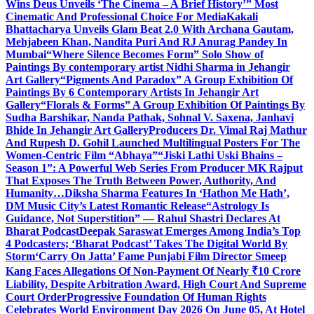
Wins Deus Unveils ‘The Cinema – A Brief History’” Most
Cinematic And Professional Choice For Media
Kakali
Bhattacharya Unveils Glam Beat 2.0 With Archana Gautam,
Mehjabeen Khan, Nandita Puri And RJ Anurag Pandey In
Mumbai
“Where Silence Becomes Form” Solo Show of
Paintings By contemporary artist Nidhi Sharma in Jehangir
Art Gallery
“Pigments And Paradox” A Group Exhibition Of
Paintings By 6 Contemporary Artists In Jehangir Art
Gallery
“Florals & Forms” A Group Exhibition Of Paintings By
Sudha Barshikar, Nanda Pathak, Sohnal V. Saxena, Janhavi
Bhide In Jehangir Art Gallery
Producers Dr. Vimal Raj Mathur
And Rupesh D. Gohil Launched Multilingual Posters For The
Women-Centric Film “Abhaya”
“Jiski Lathi Uski Bhains –
Season 1”: A Powerful Web Series From Producer MK Rajput
That Exposes The Truth Between Power, Authority, And
Humanity…
Diksha Sharma Features In ‘Hathon Me Hath’,
DM Music City’s Latest Romantic Release
“Astrology Is
Guidance, Not Superstition” — Rahul Shastri Declares At
Bharat Podcast
Deepak Saraswat Emerges Among India’s Top
4 Podcasters; ‘Bharat Podcast’ Takes The Digital World By
Storm
‘Carry On Jatta’ Fame Punjabi Film Director Smeep
Kang Faces Allegations Of Non-Payment Of Nearly ₹10 Crore
Liability, Despite Arbitration Award, High Court And Supreme
Court Order
Progressive Foundation Of Human Rights
Celebrates World Environment Day 2026 On June 05, At Hotel