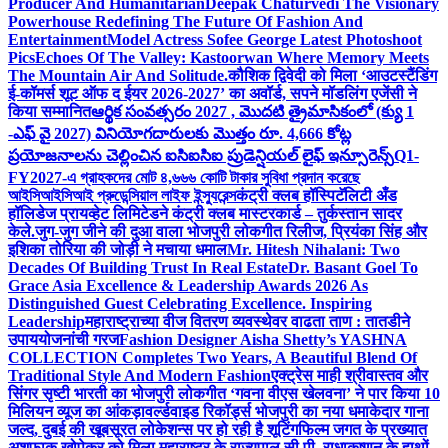
Producer And Humanitarian
Deepak Chaturvedi The Visionary
Powerhouse Redefining The Future Of Fashion And
Entertainment
Model Actress Sofee George Latest Photoshoot
Pics
Echoes Of The Valley: Kastoorwan Where Memory Meets
The Mountain Air And Solitude.
कौशिक द्विवेदी को मिला ‘आउटस्टैंडिंग
ई-कॉमर्स शूट ऑफ द ईयर 2026-2027’ का अवॉर्ड, सपने मॉडलिंग एजेंसी ने
किया सम्मानित
ఆర్థిక సంవత్సరం 2027 , మొదటి త్రైమాసికంలో (క్యు 1
-ఎఫ్ వై 2027) వినియోగదారులకు మొత్తం రూ. 4,666 కోట్ల
ప్రయోజనాలను చెల్లించిన ఐసిఐసిఐ ప్రుడెన్షియల్ లైఫ్ ఇన్సూరెన్స్
Q1-
FY2027-এ গ্রাহকদের মোট ৪,৬৬৬ কোটি টাকার সুবিধা প্রদান করেছে
আইসিআইসিআই প্রুডেন্সিয়াল লাইফ ইন্স্যুরেন্স
कंट्री क्लब हॉस्पिटॅलिटी अँड
हॉलिडेज प्रायव्हेट लिमिटेडने कंट्री क्लब मास्टरकार्ड – तुर्कस्तान सादर
केले.
जुग-जुग जीने की दुआ वाला भोजपुरी लोकगीत रिलीज, प्रियंका सिंह और
इशिका तोरिया की जोड़ी ने मचाया धमाल
Mr. Hitesh Nihalani: Two
Decades Of Building Trust In Real Estate
Dr. Basant Goel To
Grace Asia Excellence & Leadership Awards 2026 As
Distinguished Guest Celebrating Excellence. Inspiring
Leadership
महाराष्ट्राच्या वीज वितरण व्यवस्थेवर वाढता ताण : तातडीने
उपाययोजनांची गरज
Fashion Designer Aisha Shetty’s YASHNA
COLLECTION Completes Two Years, A Beautiful Blend Of
Traditional Style And Modern Fashion
एक्ट्रेस माही श्रीवास्तव और
सिंगर सृष्टी भारती का भोजपुरी लोकगीत ‘गवना वीएस खेलवना’ ने पार किया 10
मिलियन व्यूज का आंकड़ा
वर्ल्डवाइड रिकॉर्ड्स भोजपुरी का नया धमाकेदार गाना
जल्द, दुबई की खूबसूरत लोकेशन्स पर हो रही है शूटिंग
फिल्म जगत के प्रख्यात
अशफ़ाक खोपेकर को मिला महाराष्ट्र के राज्यपाल सी.पी. राधाकृष्णन के हाथों