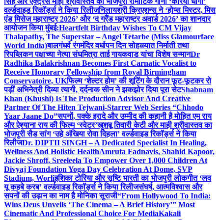
सिंह और एक्ट्रेस माही श्रीवास्तव का भोजपुरी रोमांटिक गाना ‘करिया धागा’
वर्ल्डवाइड रिकॉर्ड्स ने किया रिलीज
निलायश्री क्रिएशन्स ने ‘होप्स मिस्टर, मिस
एंड मिसेज महाराष्ट्र 2026’ और ‘द ग्रैंड महाराष्ट्र अवार्ड 2026’ का शानदार
आयोजन किया मुंबई:
Heartfelt Birthday Wishes To CM Vijay
Thalapathy, The Superstar – Angel Tetarbe (Miss Glamourface
World India)
बालगंधर्व रंगमंदिर वर्धापन दिन सोहळ्यात निर्माती तथा
रिपब्लिकन पक्षाच्या नेत्या संघमित्रा ताई गायकवाड यांचा विशेष सन्मान
Dr
Radhika Balakrishnan Becomes First Carnatic Vocalist to
Receive Honorary Fellowship from Royal Birmingham
Conservatoire, UK
फिल्म ‘शेल्टर होम’ की शूटिंग के दौरान फूट-फूटकर रो
पड़ीं अभिनेत्री दिव्या त्यागी, दर्दनाक सीन ने झकझोर दिया पूरा सेट
Shabnam
Khan (Khushi) Is The Production Advisor And Creative
Partner Of The Hiten Tejwani-Starrer Web Series “Chhodo
Yaar Jaane Do”
सपनों, पक्के इरादे और उम्मीद की कहानी है मोहित एम राय
और ऐश्याना राय की फिल्म ‘स्वेटर’
खुशबू तिवारी केटी और माही श्रीवास्तव का
भोजपुरी सैड सांग ‘उहे अंखिया रोवा दिहला’ वर्ल्डवाइड रिकॉर्ड्स ने किया
रिलीज
Dr. DIPTII SINGH – A Dedicated Specialist In Healing,
Wellness And Holistic Health
Amruta Fadnavis, Shahid Kapoor,
Jackie Shroff, Sreeleela To Empower Over 1,000 Children At
Divyaj Foundation Yoga Day Celebration At Dome, SVP
Stadium, Worli
इशिका टोरिया और सृष्टि भारती का भोजपुरी लोकगीत ‘लव
यू कहबे करब’ वर्ल्डवाइड रिकॉर्ड्स ने किया रिलीज
संघर्ष, आत्मविश्वास और
सपनों की उड़ान का नाम है मोनिका सुराजी
“From Hollywood To India:
Wins Deus Unveils ‘The Cinema – A Brief History’” Most
Cinematic And Professional Choice For Media
Kakali