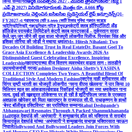
किया सम्मानित
ఆర్థిక సంవత్సరం 2027 , మొదటి త్రైమాసికంలో (క్యు 1
-ఎఫ్ వై 2027) వినియోగదారులకు మొత్తం రూ. 4,666 కోట్ల
ప్రయోజనాలను చెల్లించిన ఐసిఐసిఐ ప్రుడెన్షియల్ లైఫ్ ఇన్సూరెన్స్
Q1-
FY2027-এ গ্রাহকদের মোট ৪,৬৬৬ কোটি টাকার সুবিধা প্রদান করেছে
আইসিআইসিআই প্রুডেন্সিয়াল লাইফ ইন্স্যুরেন্স
कंट्री क्लब हॉस्पिटॅलिटी अँड
हॉलिडेज प्रायव्हेट लिमिटेडने कंट्री क्लब मास्टरकार्ड – तुर्कस्तान सादर
केले.
जुग-जुग जीने की दुआ वाला भोजपुरी लोकगीत रिलीज, प्रियंका सिंह और
इशिका तोरिया की जोड़ी ने मचाया धमाल
Mr. Hitesh Nihalani: Two
Decades Of Building Trust In Real Estate
Dr. Basant Goel To
Grace Asia Excellence & Leadership Awards 2026 As
Distinguished Guest Celebrating Excellence. Inspiring
Leadership
महाराष्ट्राच्या वीज वितरण व्यवस्थेवर वाढता ताण : तातडीने
उपाययोजनांची गरज
Fashion Designer Aisha Shetty’s YASHNA
COLLECTION Completes Two Years, A Beautiful Blend Of
Traditional Style And Modern Fashion
एक्ट्रेस माही श्रीवास्तव और
सिंगर सृष्टी भारती का भोजपुरी लोकगीत ‘गवना वीएस खेलवना’ ने पार किया 10
मिलियन व्यूज का आंकड़ा
वर्ल्डवाइड रिकॉर्ड्स भोजपुरी का नया धमाकेदार गाना
जल्द, दुबई की खूबसूरत लोकेशन्स पर हो रही है शूटिंग
फिल्म जगत के प्रख्यात
अशफ़ाक खोपेकर को मिला महाराष्ट्र के राज्यपाल सी.पी. राधाकृष्णन के हाथों
‘बेस्ट बॉलीवुड एक्टिविस्ट’ का प्रतिष्ठित सम्मान
Rahul Deshpande’s
Abhangawari Resonates Through A Packed Shanmukhananda
Hall
राहुल देशपांडे की ‘अभंगवारी’ ने शन्मुखानंद हॉल को भक्तिरस से सराबोर
किया
राहुल देशपांडे यांच्या ‘अभंगवारी’ने शन्मुखानंद सभागृह भक्तिरसात न्हाऊन
निघाले
Hollywood And Bollywood Leaders Join Forces With
Anti-Hunger CEO For Historic White House Discussions On