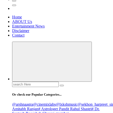
Home
ABOUT Us
Entertainment News
Disclaimer
Contact
Search
for:
Or check our Popular Categories...
@arshnaagra
@cinemixlabs
@lxkshmusic
@sekhon_harpreet_si
Amitabh Ranjan
# Astrologer Pandit Rahul Shastri
# Dr.