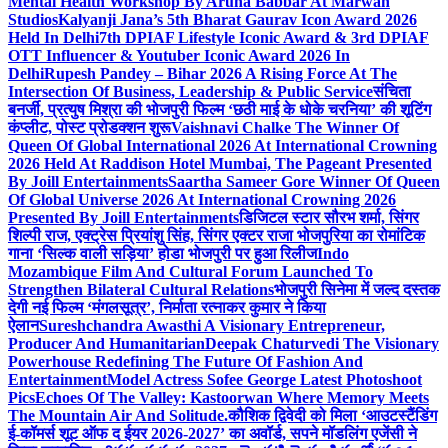
Mental Health Workshop By Aruna Babbar At Marwah
Studios
Kalyanji Jana’s 5th Bharat Gaurav Icon Award 2026
Held In Delhi
7th DPIAF Lifestyle Iconic Award & 3rd DPIAF
OTT Influencer & Youtuber Iconic Award 2026 In
Delhi
Rupesh Pandey – Bihar 2026 A Rising Force At The
Intersection Of Business, Leadership & Public Service
संचिता
बनर्जी, प्रत्युष मिश्रा की भोजपुरी फिल्म ‘छठी माई के धोके चरनिया’ की शूटिंग
कंप्लीट, पोस्ट प्रोडक्शन शुरू
Vaishnavi Chalke The Winner Of
Queen Of Global International 2026 At International Crowning
2026 Held At Raddison Hotel Mumbai, The Pageant Presented
By Joill Entertainments
Saartha Sameer Gore Winner Of Queen
Of Global Universe 2026 At International Crowning 2026
Presented By Joill Entertainments
डिजिटल स्टार सौरभ शर्मा, सिंगर
शिल्पी राज, एक्ट्रेस प्रियांशु सिंह, सिंगर एक्टर राजा भोजपुरिया का रोमांटिक
गाना ‘सिल्क वाली सड़िया’ होडा भोजपुरी पर हुआ रिलीज
Indo
Mozambique Film And Cultural Forum Launched To
Strengthen Bilateral Cultural Relations
भोजपुरी सिनेमा में जल्द दस्तक
देगी नई फिल्म ‘मंगलसूत्र’, निर्माता रत्नाकर कुमार ने किया
ऐलान
Sureshchandra Awasthi A Visionary Entrepreneur,
Producer And Humanitarian
Deepak Chaturvedi The Visionary
Powerhouse Redefining The Future Of Fashion And
Entertainment
Model Actress Sofee George Latest Photoshoot
Pics
Echoes Of The Valley: Kastoorwan Where Memory Meets
The Mountain Air And Solitude.
कौशिक द्विवेदी को मिला ‘आउटस्टैंडिंग
ई-कॉमर्स शूट ऑफ द ईयर 2026-2027’ का अवॉर्ड, सपने मॉडलिंग एजेंसी ने