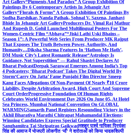
Art Gallery
“Pigments And Paradox” A Group Exhibition Of
Paintings By 6 Contemporary Artists In Jehangir Art
Gallery
“Florals & Forms” A Group Exhibition Of Paintings By
Sudha Barshikar, Nanda Pathak, Sohnal V. Saxena, Janhavi
Bhide In Jehangir Art Gallery
Producers Dr. Vimal Raj Mathur
And Rupesh D. Gohil Launched Multilingual Posters For The
Women-Centric Film “Abhaya”
“Jiski Lathi Uski Bhains –
Season 1”: A Powerful Web Series From Producer MK Rajput
That Exposes The Truth Between Power, Authority, And
Humanity…
Diksha Sharma Features In ‘Hathon Me Hath’,
DM Music City’s Latest Romantic Release
“Astrology Is
Guidance, Not Superstition” — Rahul Shastri Declares At
Bharat Podcast
Deepak Saraswat Emerges Among India’s Top
4 Podcasters; ‘Bharat Podcast’ Takes The Digital World By
Storm
‘Carry On Jatta’ Fame Punjabi Film Director Smeep
Kang Faces Allegations Of Non-Payment Of Nearly ₹10 Crore
Liability, Despite Arbitration Award, High Court And Supreme
Court Order
Progressive Foundation Of Human Rights
Celebrates World Environment Day 2026 On June 05, At Hotel
Sea Princess, Mumbai National Convention On GLOBAL
WARMING
Samarth Panel Registers Resounding Victory in the
Akhil Bharatiya Marathi Chitrapat Mahamandal Elections;
Winning Candidates Express Special Gratitude to Producer
Sanghamitra Tai Shripatrao Gaikwad
मशहूर पार्श्व गायिका प्रियंका
सिंह की आवाज में भोजपुरी लोकगीत ‘माँ’ ने श्रोताओं को किया भावुक
शिल्पी