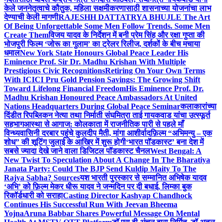
केले जननेतृत्वाचे कौतुक, महिला सक्षमीकरणासाठी शासनाच्या योजनांचा लाभ
देण्याची केली मागणी
RAJESHH DATTATRYA BHUJLE The Art
Of Being Unforgettable Some Men Follow Trends. Some Men
Create Them
विजय यादव के निर्देशन में बनी प्रेम सिंह और रक्षा गुप्ता की
भोजपुरी फिल्म ‘जोरू का गुलाम’ का ट्रेलर रिलीज, दर्शकों के बीच मचाया
धमाल
New York State Honours Global Peace Leader His
Eminence Prof. Sir Dr. Madhu Krishan With Multiple
Prestigious Civic Recognitions
Retiring On Your Own Terms
With ICICI Pru Gold Pension Savings: The Growing Shift
Toward Lifelong Financial Freedom
His Eminence Prof. Dr.
Madhu Krishan Honoured Peace Ambassadors At United
Nations Headquarters During Global Peace Seminar
कलाकारांच्या
दिंडीत रिपब्लिकन नेत्या तथा निर्माती संघमित्रा ताई गायकवाड यांचा उत्स्फूर्त
सहभाग
आस्था से आगाज: कोलकाता में राजनीतिक पारी से पहले माँ
विन्ध्यवासिनी दरबार पहुंचे कुलदीप मैती, मांगा आशीर्वाद
फ़िल्म “अभिमन्यु – एक
शोध” की शूटिंग जुलाई के आखिर में शुरू होगी
‘भारत पॉडकास्ट’ बना देश में
सबसे ज्यादा देखे जाने वाला डिजिटल पॉडकास्ट चैनल
West Bengal: A
New Twist To Speculation About A Change In The Bharatiya
Janata Party: Could The BJP Send Kuldip Maity To The
Rajya Sabha? Sources
यश भारती पुरस्कार से सम्मानित अभिषेक यादव
‘अभि’ को फ़िल्म मेकर धीरू यादव ने जन्मदिन पर दी बधाई, लिम्का बुक
रिकॉर्डधारी को सराहा
Casting Director Kashyap Chandhock
Continues His Successful Run With Jeevan Bheema
Yojna
Aruna Babbar Shares Powerful Message On Mental