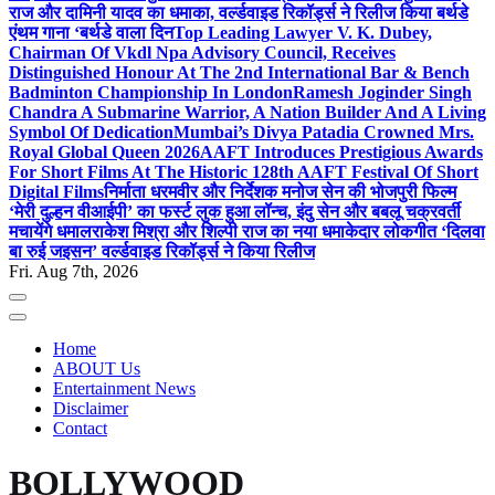
राज और दामिनी यादव का धमाका, वर्ल्डवाइड रिकॉर्ड्स ने रिलीज किया बर्थडे
एंथम गाना ‘बर्थडे वाला दिन
Top Leading Lawyer V. K. Dubey,
Chairman Of Vkdl Npa Advisory Council, Receives
Distinguished Honour At The 2nd International Bar & Bench
Badminton Championship In London
Ramesh Joginder Singh
Chandra A Submarine Warrior, A Nation Builder And A Living
Symbol Of Dedication
Mumbai’s Divya Patadia Crowned Mrs.
Royal Global Queen 2026
AAFT Introduces Prestigious Awards
For Short Films At The Historic 128th AAFT Festival Of Short
Digital Films
निर्माता धरमवीर और निर्देशक मनोज सेन की भोजपुरी फिल्म
‘मेरी दुल्हन वीआईपी’ का फर्स्ट लुक हुआ लॉन्च, इंदु सेन और बबलू चक्रवर्ती
मचायेंगे धमाल
राकेश मिश्रा और शिल्पी राज का नया धमाकेदार लोकगीत ‘दिलवा
बा रुई जइसन’ वर्ल्डवाइड रिकॉर्ड्स ने किया रिलीज
Fri. Aug 7th, 2026
Home
ABOUT Us
Entertainment News
Disclaimer
Contact
BOLLYWOOD