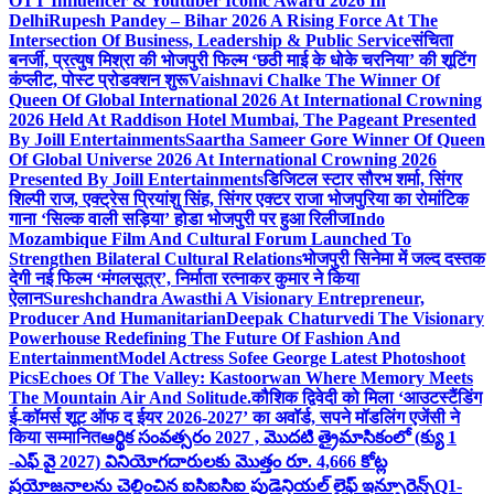
OTT Influencer & Youtuber Iconic Award 2026 In
Delhi
Rupesh Pandey – Bihar 2026 A Rising Force At The
Intersection Of Business, Leadership & Public Service
संचिता
बनर्जी, प्रत्युष मिश्रा की भोजपुरी फिल्म ‘छठी माई के धोके चरनिया’ की शूटिंग
कंप्लीट, पोस्ट प्रोडक्शन शुरू
Vaishnavi Chalke The Winner Of
Queen Of Global International 2026 At International Crowning
2026 Held At Raddison Hotel Mumbai, The Pageant Presented
By Joill Entertainments
Saartha Sameer Gore Winner Of Queen
Of Global Universe 2026 At International Crowning 2026
Presented By Joill Entertainments
डिजिटल स्टार सौरभ शर्मा, सिंगर
शिल्पी राज, एक्ट्रेस प्रियांशु सिंह, सिंगर एक्टर राजा भोजपुरिया का रोमांटिक
गाना ‘सिल्क वाली सड़िया’ होडा भोजपुरी पर हुआ रिलीज
Indo
Mozambique Film And Cultural Forum Launched To
Strengthen Bilateral Cultural Relations
भोजपुरी सिनेमा में जल्द दस्तक
देगी नई फिल्म ‘मंगलसूत्र’, निर्माता रत्नाकर कुमार ने किया
ऐलान
Sureshchandra Awasthi A Visionary Entrepreneur,
Producer And Humanitarian
Deepak Chaturvedi The Visionary
Powerhouse Redefining The Future Of Fashion And
Entertainment
Model Actress Sofee George Latest Photoshoot
Pics
Echoes Of The Valley: Kastoorwan Where Memory Meets
The Mountain Air And Solitude.
कौशिक द्विवेदी को मिला ‘आउटस्टैंडिंग
ई-कॉमर्स शूट ऑफ द ईयर 2026-2027’ का अवॉर्ड, सपने मॉडलिंग एजेंसी ने
किया सम्मानित
ఆర్థిక సంవత్సరం 2027 , మొదటి త్రైమాసికంలో (క్యు 1
-ఎఫ్ వై 2027) వినియోగదారులకు మొత్తం రూ. 4,666 కోట్ల
ప్రయోజనాలను చెల్లించిన ఐసిఐసిఐ ప్రుడెన్షియల్ లైఫ్ ఇన్సూరెన్స్
Q1-