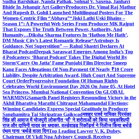
Sudha Barshikar, Nanda Pathak, Sohnal V. Saxena, Janhavi
Bhide In Jehangir Art Gallery
Producers Dr. Vimal Raj Mathur
And Rupesh D. Gohil Launched Multilingual Posters For The
Women-Centric Film “Abhaya”
“Jiski Lathi Uski Bhains –
Season 1”: A Powerful Web Series From Producer MK Rajput
That Exposes The Truth Between Power, Authority, And
Humanity…
Diksha Sharma Features In ‘Hathon Me Hath’,
DM Music City’s Latest Romantic Release
“Astrology Is
Guidance, Not Superstition” — Rahul Shastri Declares At
Bharat Podcast
Deepak Saraswat Emerges Among India’s Top
4 Podcasters; ‘Bharat Podcast’ Takes The Digital World By
Storm
‘Carry On Jatta’ Fame Punjabi Film Director Smeep
Kang Faces Allegations Of Non-Payment Of Nearly ₹10 Crore
Liability, Despite Arbitration Award, High Court And Supreme
Court Order
Progressive Foundation Of Human Rights
Celebrates World Environment Day 2026 On June 05, At Hotel
Sea Princess, Mumbai National Convention On GLOBAL
WARMING
Samarth Panel Registers Resounding Victory in the
Akhil Bharatiya Marathi Chitrapat Mahamandal Elections;
Winning Candidates Express Special Gratitude to Producer
Sanghamitra Tai Shripatrao Gaikwad
मशहूर पार्श्व गायिका प्रियंका
सिंह की आवाज में भोजपुरी लोकगीत ‘माँ’ ने श्रोताओं को किया भावुक
शिल्पी
राज और दामिनी यादव का धमाका, वर्ल्डवाइड रिकॉर्ड्स ने रिलीज किया बर्थडे
एंथम गाना ‘बर्थडे वाला दिन
Top Leading Lawyer V. K. Dubey,
Chairman Of Vkdl Npa Advisory Council, Receives