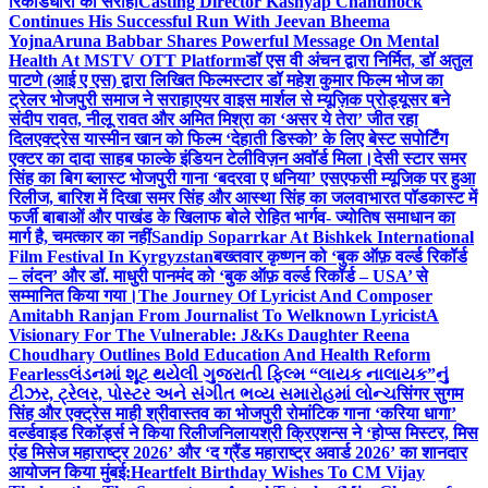
रिकॉर्डधारी को सराहा
Casting Director Kashyap Chandhock
Continues His Successful Run With Jeevan Bheema
Yojna
Aruna Babbar Shares Powerful Message On Mental
Health At MSTV OTT Platform
डॉ एस वी अंचन द्वारा निर्मित, डॉ अतुल
पाटणे (आई ए एस) द्वारा लिखित फिल्मस्टार डॉ महेश कुमार फिल्म भोज का
ट्रेलर भोजपुरी समाज ने सराहा
एयर वाइस मार्शल से म्यूज़िक प्रोड्यूसर बने
संदीप रावत, नीलू रावत और अमित मिश्रा का ‘असर ये तेरा’ जीत रहा
दिल
एक्ट्रेस यास्मीन खान को फिल्म ‘देहाती डिस्को’ के लिए बेस्ट सपोर्टिंग
एक्टर का दादा साहब फाल्के इंडियन टेलीविज़न अवॉर्ड मिला।
देसी स्टार समर
सिंह का बिग ब्लास्ट भोजपुरी गाना ‘बदरवा ए धनिया’ एसएफसी म्यूजिक पर हुआ
रिलीज, बारिश में दिखा समर सिंह और आस्था सिंह का जलवा
भारत पॉडकास्ट में
फर्जी बाबाओं और पाखंड के खिलाफ बोले रोहित भार्गव- ज्योतिष समाधान का
मार्ग है, चमत्कार का नहीं
Sandip Soparrkar At Bishkek International
Film Festival In Kyrgyzstan
बख्तवार कृष्णन को ‘बुक ऑफ़ वर्ल्ड रिकॉर्ड
– लंदन’ और डॉ. माधुरी पानमंद को ‘बुक ऑफ़ वर्ल्ड रिकॉर्ड – USA’ से
सम्मानित किया गया।
The Journey Of Lyricist And Composer
Amitabh Ranjan From Journalist To Welknown Lyricist
A
Visionary For The Vulnerable: J&Ks Daughter Reena
Choudhary Outlines Bold Education And Health Reform
Fearless
લંડનમાં શૂટ થયેલી ગુજરાતી ફિલ્મ “લાયક નાલાયક”નું
ટીઝર, ટ્રેલર, પોસ્ટર અને સંગીત ભવ્ય સમારોહમાં લોન્ચ
सिंगर सुगम
सिंह और एक्ट्रेस माही श्रीवास्तव का भोजपुरी रोमांटिक गाना ‘करिया धागा’
वर्ल्डवाइड रिकॉर्ड्स ने किया रिलीज
निलायश्री क्रिएशन्स ने ‘होप्स मिस्टर, मिस
एंड मिसेज महाराष्ट्र 2026’ और ‘द ग्रैंड महाराष्ट्र अवार्ड 2026’ का शानदार
आयोजन किया मुंबई:
Heartfelt Birthday Wishes To CM Vijay