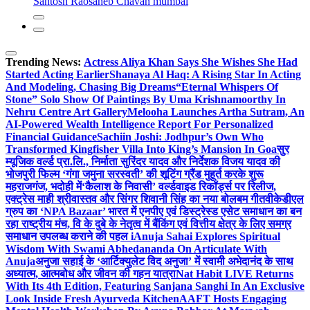
Santosh Raosaheb Chavan mumbai
Trending News:
Actress Aliya Khan Says She Wishes She Had
Started Acting Earlier
Shanaya Al Haq: A Rising Star In Acting
And Modeling, Chasing Big Dreams
“Eternal Whispers Of
Stone” Solo Show Of Paintings By Uma Krishnamoorthy In
Nehru Centre Art Gallery
Melooha Launches Artha Sutram, An
AI-Powered Wealth Intelligence Report For Personalized
Financial Guidance
Sachiin Joshi: Jodhpur’s Own Who
Transformed Kingfisher Villa Into King’s Mansion In Goa
सुर
म्यूजिक वर्ल्ड प्रा.लि., निर्माता सुरिंदर यादव और निर्देशक विजय यादव की
भोजपुरी फिल्म ‘गंगा जमुना सरस्वती’ की शूटिंग ग्रैंड मुहूर्त करके शुरू
महराजगंज, भदोही में
‘कैलाश के निवासी’ वर्ल्डवाइड रिकॉर्ड्स पर रिलीज,
एक्ट्रेस माही श्रीवास्तव और सिंगर शिवानी सिंह का नया बोलबम गीत
वीकेडीएल
ग्रुप का ‘NPA Bazaar’ भारत में एनपीए एवं डिस्ट्रेस्ड एसेट समाधान का बन
रहा राष्ट्रीय मंच, वि के दुबे के नेतृत्व में बैंकिंग एवं वित्तीय क्षेत्र के लिए समग्र
समाधान उपलब्ध कराने की पहल i
Anuja Sahai Explores Spiritual
Wisdom With Swami Abhedananda On Articulate With
Anuja
अनुजा सहाई के ‘आर्टिक्युलेट विद अनुजा’ में स्वामी अभेदानंद के साथ
अध्यात्म, आत्मबोध और जीवन की गहन यात्रा
Nat Habit LIVE Returns
With Its 4th Edition, Featuring Sanjana Sanghi In An Exclusive
Look Inside Fresh Ayurveda Kitchen
AAFT Hosts Engaging