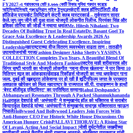
FY2027-এ গ্রাহকদের মোট ৪,৬৬৬ কোটি টাকার সুবিধা প্রদান করেছে
আইসিআইসিআই প্রুডেন্সিয়াল লাইফ ইন্স্যুরেন্স
कंट्री क्लब हॉस्पिटॅलिटी अँड
हॉलिडेज प्रायव्हेट लिमिटेडने कंट्री क्लब मास्टरकार्ड – तुर्कस्तान सादर
केले.
जुग-जुग जीने की दुआ वाला भोजपुरी लोकगीत रिलीज, प्रियंका सिंह और
इशिका तोरिया की जोड़ी ने मचाया धमाल
Mr. Hitesh Nihalani: Two
Decades Of Building Trust In Real Estate
Dr. Basant Goel To
Grace Asia Excellence & Leadership Awards 2026 As
Distinguished Guest Celebrating Excellence. Inspiring
Leadership
महाराष्ट्राच्या वीज वितरण व्यवस्थेवर वाढता ताण : तातडीने
उपाययोजनांची गरज
Fashion Designer Aisha Shetty’s YASHNA
COLLECTION Completes Two Years, A Beautiful Blend Of
Traditional Style And Modern Fashion
एक्ट्रेस माही श्रीवास्तव और
सिंगर सृष्टी भारती का भोजपुरी लोकगीत ‘गवना वीएस खेलवना’ ने पार किया 10
मिलियन व्यूज का आंकड़ा
वर्ल्डवाइड रिकॉर्ड्स भोजपुरी का नया धमाकेदार गाना
जल्द, दुबई की खूबसूरत लोकेशन्स पर हो रही है शूटिंग
फिल्म जगत के प्रख्यात
अशफ़ाक खोपेकर को मिला महाराष्ट्र के राज्यपाल सी.पी. राधाकृष्णन के हाथों
‘बेस्ट बॉलीवुड एक्टिविस्ट’ का प्रतिष्ठित सम्मान
Rahul Deshpande’s
Abhangawari Resonates Through A Packed Shanmukhananda
Hall
राहुल देशपांडे की ‘अभंगवारी’ ने शन्मुखानंद हॉल को भक्तिरस से सराबोर
किया
राहुल देशपांडे यांच्या ‘अभंगवारी’ने शन्मुखानंद सभागृह भक्तिरसात न्हाऊन
निघाले
Hollywood And Bollywood Leaders Join Forces With
Anti-Hunger CEO For Historic White House Discussions On
American Hunger Crisis
PALLAVI THORAVE: A Rising Star
Of Lavani, Acting And Social Impact !
मोशी दुर्घटनेतील जखमींच्या
मदतीसाठी धावले केंद्रीय मंत्री रामदास आठवले; संघमित्रा गायकवाड यांनी