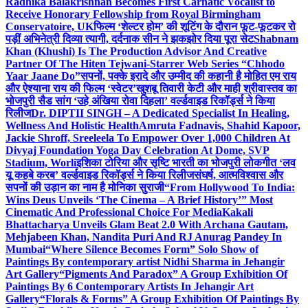
Radhika Balakrishnan Becomes First Carnatic Vocalist to
Receive Honorary Fellowship from Royal Birmingham
Conservatoire, UK
फिल्म ‘शेल्टर होम’ की शूटिंग के दौरान फूट-फूटकर रो
पड़ीं अभिनेत्री दिव्या त्यागी, दर्दनाक सीन ने झकझोर दिया पूरा सेट
Shabnam
Khan (Khushi) Is The Production Advisor And Creative
Partner Of The Hiten Tejwani-Starrer Web Series “Chhodo
Yaar Jaane Do”
सपनों, पक्के इरादे और उम्मीद की कहानी है मोहित एम राय
और ऐश्याना राय की फिल्म ‘स्वेटर’
खुशबू तिवारी केटी और माही श्रीवास्तव का
भोजपुरी सैड सांग ‘उहे अंखिया रोवा दिहला’ वर्ल्डवाइड रिकॉर्ड्स ने किया
रिलीज
Dr. DIPTII SINGH – A Dedicated Specialist In Healing,
Wellness And Holistic Health
Amruta Fadnavis, Shahid Kapoor,
Jackie Shroff, Sreeleela To Empower Over 1,000 Children At
Divyaj Foundation Yoga Day Celebration At Dome, SVP
Stadium, Worli
इशिका टोरिया और सृष्टि भारती का भोजपुरी लोकगीत ‘लव
यू कहबे करब’ वर्ल्डवाइड रिकॉर्ड्स ने किया रिलीज
संघर्ष, आत्मविश्वास और
सपनों की उड़ान का नाम है मोनिका सुराजी
“From Hollywood To India:
Wins Deus Unveils ‘The Cinema – A Brief History’” Most
Cinematic And Professional Choice For Media
Kakali
Bhattacharya Unveils Glam Beat 2.0 With Archana Gautam,
Mehjabeen Khan, Nandita Puri And RJ Anurag Pandey In
Mumbai
“Where Silence Becomes Form” Solo Show of
Paintings By contemporary artist Nidhi Sharma in Jehangir
Art Gallery
“Pigments And Paradox” A Group Exhibition Of
Paintings By 6 Contemporary Artists In Jehangir Art
Gallery
“Florals & Forms” A Group Exhibition Of Paintings By