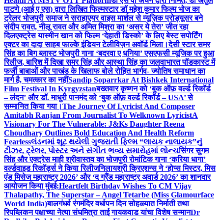
Health At MSTV OTT Platform
डॉ एस वी अंचन द्वारा निर्मित, डॉ अतुल
पाटणे (आई ए एस) द्वारा लिखित फिल्मस्टार डॉ महेश कुमार फिल्म भोज का
ट्रेलर भोजपुरी समाज ने सराहा
एयर वाइस मार्शल से म्यूज़िक प्रोड्यूसर बने
संदीप रावत, नीलू रावत और अमित मिश्रा का ‘असर ये तेरा’ जीत रहा
दिल
एक्ट्रेस यास्मीन खान को फिल्म ‘देहाती डिस्को’ के लिए बेस्ट सपोर्टिंग
एक्टर का दादा साहब फाल्के इंडियन टेलीविज़न अवॉर्ड मिला।
देसी स्टार समर
सिंह का बिग ब्लास्ट भोजपुरी गाना ‘बदरवा ए धनिया’ एसएफसी म्यूजिक पर हुआ
रिलीज, बारिश में दिखा समर सिंह और आस्था सिंह का जलवा
भारत पॉडकास्ट में
फर्जी बाबाओं और पाखंड के खिलाफ बोले रोहित भार्गव- ज्योतिष समाधान का
मार्ग है, चमत्कार का नहीं
Sandip Soparrkar At Bishkek International
Film Festival In Kyrgyzstan
बख्तवार कृष्णन को ‘बुक ऑफ़ वर्ल्ड रिकॉर्ड
– लंदन’ और डॉ. माधुरी पानमंद को ‘बुक ऑफ़ वर्ल्ड रिकॉर्ड – USA’ से
सम्मानित किया गया।
The Journey Of Lyricist And Composer
Amitabh Ranjan From Journalist To Welknown Lyricist
A
Visionary For The Vulnerable: J&Ks Daughter Reena
Choudhary Outlines Bold Education And Health Reform
Fearless
લંડનમાં શૂટ થયેલી ગુજરાતી ફિલ્મ “લાયક નાલાયક”નું
ટીઝર, ટ્રેલર, પોસ્ટર અને સંગીત ભવ્ય સમારોહમાં લોન્ચ
सिंगर सुगम
सिंह और एक्ट्रेस माही श्रीवास्तव का भोजपुरी रोमांटिक गाना ‘करिया धागा’
वर्ल्डवाइड रिकॉर्ड्स ने किया रिलीज
निलायश्री क्रिएशन्स ने ‘होप्स मिस्टर, मिस
एंड मिसेज महाराष्ट्र 2026’ और ‘द ग्रैंड महाराष्ट्र अवार्ड 2026’ का शानदार
आयोजन किया मुंबई:
Heartfelt Birthday Wishes To CM Vijay
Thalapathy, The Superstar – Angel Tetarbe (Miss Glamourface
World India)
बालगंधर्व रंगमंदिर वर्धापन दिन सोहळ्यात निर्माती तथा
रिपब्लिकन पक्षाच्या नेत्या संघमित्रा ताई गायकवाड यांचा विशेष सन्मान
Dr