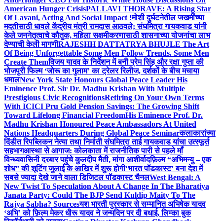
American Hunger Crisis
PALLAVI THORAVE: A Rising Star
Of Lavani, Acting And Social Impact !
मोशी दुर्घटनेतील जखमींच्या
मदतीसाठी धावले केंद्रीय मंत्री रामदास आठवले; संघमित्रा गायकवाड यांनी
केले जननेतृत्वाचे कौतुक, महिला सक्षमीकरणासाठी शासनाच्या योजनांचा लाभ
देण्याची केली मागणी
RAJESHH DATTATRYA BHUJLE The Art
Of Being Unforgettable Some Men Follow Trends. Some Men
Create Them
विजय यादव के निर्देशन में बनी प्रेम सिंह और रक्षा गुप्ता की
भोजपुरी फिल्म ‘जोरू का गुलाम’ का ट्रेलर रिलीज, दर्शकों के बीच मचाया
धमाल
New York State Honours Global Peace Leader His
Eminence Prof. Sir Dr. Madhu Krishan With Multiple
Prestigious Civic Recognitions
Retiring On Your Own Terms
With ICICI Pru Gold Pension Savings: The Growing Shift
Toward Lifelong Financial Freedom
His Eminence Prof. Dr.
Madhu Krishan Honoured Peace Ambassadors At United
Nations Headquarters During Global Peace Seminar
कलाकारांच्या
दिंडीत रिपब्लिकन नेत्या तथा निर्माती संघमित्रा ताई गायकवाड यांचा उत्स्फूर्त
सहभाग
आस्था से आगाज: कोलकाता में राजनीतिक पारी से पहले माँ
विन्ध्यवासिनी दरबार पहुंचे कुलदीप मैती, मांगा आशीर्वाद
फ़िल्म “अभिमन्यु – एक
शोध” की शूटिंग जुलाई के आखिर में शुरू होगी
‘भारत पॉडकास्ट’ बना देश में
सबसे ज्यादा देखे जाने वाला डिजिटल पॉडकास्ट चैनल
West Bengal: A
New Twist To Speculation About A Change In The Bharatiya
Janata Party: Could The BJP Send Kuldip Maity To The
Rajya Sabha? Sources
यश भारती पुरस्कार से सम्मानित अभिषेक यादव
‘अभि’ को फ़िल्म मेकर धीरू यादव ने जन्मदिन पर दी बधाई, लिम्का बुक