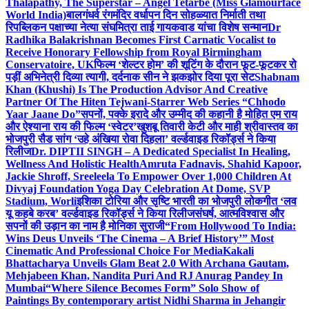
Thalapathy, The Superstar – Angel Tetarbe (Miss Glamourface
World India)
बालगंधर्व रंगमंदिर वर्धापन दिन सोहळ्यात निर्माती तथा
रिपब्लिकन पक्षाच्या नेत्या संघमित्रा ताई गायकवाड यांचा विशेष सन्मान
Dr
Radhika Balakrishnan Becomes First Carnatic Vocalist to
Receive Honorary Fellowship from Royal Birmingham
Conservatoire, UK
फिल्म ‘शेल्टर होम’ की शूटिंग के दौरान फूट-फूटकर रो
पड़ीं अभिनेत्री दिव्या त्यागी, दर्दनाक सीन ने झकझोर दिया पूरा सेट
Shabnam
Khan (Khushi) Is The Production Advisor And Creative
Partner Of The Hiten Tejwani-Starrer Web Series “Chhodo
Yaar Jaane Do”
सपनों, पक्के इरादे और उम्मीद की कहानी है मोहित एम राय
और ऐश्याना राय की फिल्म ‘स्वेटर’
खुशबू तिवारी केटी और माही श्रीवास्तव का
भोजपुरी सैड सांग ‘उहे अंखिया रोवा दिहला’ वर्ल्डवाइड रिकॉर्ड्स ने किया
रिलीज
Dr. DIPTII SINGH – A Dedicated Specialist In Healing,
Wellness And Holistic Health
Amruta Fadnavis, Shahid Kapoor,
Jackie Shroff, Sreeleela To Empower Over 1,000 Children At
Divyaj Foundation Yoga Day Celebration At Dome, SVP
Stadium, Worli
इशिका टोरिया और सृष्टि भारती का भोजपुरी लोकगीत ‘लव
यू कहबे करब’ वर्ल्डवाइड रिकॉर्ड्स ने किया रिलीज
संघर्ष, आत्मविश्वास और
सपनों की उड़ान का नाम है मोनिका सुराजी
“From Hollywood To India:
Wins Deus Unveils ‘The Cinema – A Brief History’” Most
Cinematic And Professional Choice For Media
Kakali
Bhattacharya Unveils Glam Beat 2.0 With Archana Gautam,
Mehjabeen Khan, Nandita Puri And RJ Anurag Pandey In
Mumbai
“Where Silence Becomes Form” Solo Show of
Paintings By contemporary artist Nidhi Sharma in Jehangir