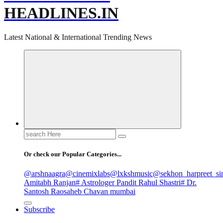
HEADLINES.IN
Latest National & International Trending News
Search
for:
Or check our Popular Categories...
@arshnaagra
@cinemixlabs
@lxkshmusic
@sekhon_harpreet_si
Amitabh Ranjan
# Astrologer Pandit Rahul Shastri
# Dr.
Santosh Raosaheb Chavan mumbai
Subscribe