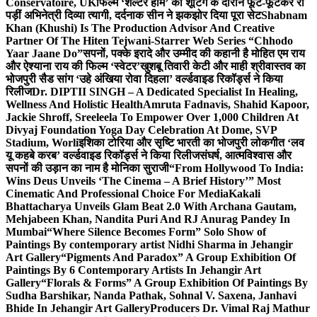
Conservatoire, UK
फिल्म ‘शेल्टर होम’ की शूटिंग के दौरान फूट-फूटकर रो
पड़ीं अभिनेत्री दिव्या त्यागी, दर्दनाक सीन ने झकझोर दिया पूरा सेट
Shabnam
Khan (Khushi) Is The Production Advisor And Creative
Partner Of The Hiten Tejwani-Starrer Web Series “Chhodo
Yaar Jaane Do”
सपनों, पक्के इरादे और उम्मीद की कहानी है मोहित एम राय
और ऐश्याना राय की फिल्म ‘स्वेटर’
खुशबू तिवारी केटी और माही श्रीवास्तव का
भोजपुरी सैड सांग ‘उहे अंखिया रोवा दिहला’ वर्ल्डवाइड रिकॉर्ड्स ने किया
रिलीज
Dr. DIPTII SINGH – A Dedicated Specialist In Healing,
Wellness And Holistic Health
Amruta Fadnavis, Shahid Kapoor,
Jackie Shroff, Sreeleela To Empower Over 1,000 Children At
Divyaj Foundation Yoga Day Celebration At Dome, SVP
Stadium, Worli
इशिका टोरिया और सृष्टि भारती का भोजपुरी लोकगीत ‘लव
यू कहबे करब’ वर्ल्डवाइड रिकॉर्ड्स ने किया रिलीज
संघर्ष, आत्मविश्वास और
सपनों की उड़ान का नाम है मोनिका सुराजी
“From Hollywood To India:
Wins Deus Unveils ‘The Cinema – A Brief History’” Most
Cinematic And Professional Choice For Media
Kakali
Bhattacharya Unveils Glam Beat 2.0 With Archana Gautam,
Mehjabeen Khan, Nandita Puri And RJ Anurag Pandey In
Mumbai
“Where Silence Becomes Form” Solo Show of
Paintings By contemporary artist Nidhi Sharma in Jehangir
Art Gallery
“Pigments And Paradox” A Group Exhibition Of
Paintings By 6 Contemporary Artists In Jehangir Art
Gallery
“Florals & Forms” A Group Exhibition Of Paintings By
Sudha Barshikar, Nanda Pathak, Sohnal V. Saxena, Janhavi
Bhide In Jehangir Art Gallery
Producers Dr. Vimal Raj Mathur