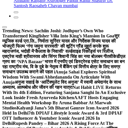
Amitabh Ranjan
# Astrologer Pandit Rahul Shastri
# Dr.
Santosh Raosaheb Chavan mumbai
Trending News:
Sachiin Joshi: Jodhpur’s Own Who
Transformed Kingfisher Villa Into King’s Mansion In Goa
सुर
म्यूजिक वर्ल्ड प्रा.लि., निर्माता सुरिंदर यादव और निर्देशक विजय यादव की
भोजपुरी फिल्म ‘गंगा जमुना सरस्वती’ की शूटिंग ग्रैंड मुहूर्त करके शुरू
महराजगंज, भदोही में
‘कैलाश के निवासी’ वर्ल्डवाइड रिकॉर्ड्स पर रिलीज,
एक्ट्रेस माही श्रीवास्तव और सिंगर शिवानी सिंह का नया बोलबम गीत
वीकेडीएल
ग्रुप का ‘NPA Bazaar’ भारत में एनपीए एवं डिस्ट्रेस्ड एसेट समाधान का बन
रहा राष्ट्रीय मंच, वि के दुबे के नेतृत्व में बैंकिंग एवं वित्तीय क्षेत्र के लिए समग्र
समाधान उपलब्ध कराने की पहल i
Anuja Sahai Explores Spiritual
Wisdom With Swami Abhedananda On Articulate With
Anuja
अनुजा सहाई के ‘आर्टिक्युलेट विद अनुजा’ में स्वामी अभेदानंद के साथ
अध्यात्म, आत्मबोध और जीवन की गहन यात्रा
Nat Habit LIVE Returns
With Its 4th Edition, Featuring Sanjana Sanghi In An Exclusive
Look Inside Fresh Ayurveda Kitchen
AAFT Hosts Engaging
Mental Health Workshop By Aruna Babbar At Marwah
Studios
Kalyanji Jana’s 5th Bharat Gaurav Icon Award 2026
Held In Delhi
7th DPIAF Lifestyle Iconic Award & 3rd DPIAF
OTT Influencer & Youtuber Iconic Award 2026 In
Delhi
Rupesh Pandey – Bihar 2026 A Rising Force At The