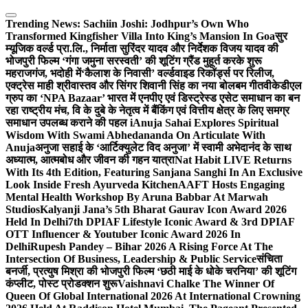
Skip
to
Trending News:
Sachiin Joshi: Jodhpur’s Own Who
content
Transformed Kingfisher Villa Into King’s Mansion In Goa
सुर
म्यूजिक वर्ल्ड प्रा.लि., निर्माता सुरिंदर यादव और निर्देशक विजय यादव की
भोजपुरी फिल्म ‘गंगा जमुना सरस्वती’ की शूटिंग ग्रैंड मुहूर्त करके शुरू
महराजगंज, भदोही में
‘कैलाश के निवासी’ वर्ल्डवाइड रिकॉर्ड्स पर रिलीज,
एक्ट्रेस माही श्रीवास्तव और सिंगर शिवानी सिंह का नया बोलबम गीत
वीकेडीएल
ग्रुप का ‘NPA Bazaar’ भारत में एनपीए एवं डिस्ट्रेस्ड एसेट समाधान का बन
रहा राष्ट्रीय मंच, वि के दुबे के नेतृत्व में बैंकिंग एवं वित्तीय क्षेत्र के लिए समग्र
समाधान उपलब्ध कराने की पहल i
Anuja Sahai Explores Spiritual
Wisdom With Swami Abhedananda On Articulate With
Anuja
अनुजा सहाई के ‘आर्टिक्युलेट विद अनुजा’ में स्वामी अभेदानंद के साथ
अध्यात्म, आत्मबोध और जीवन की गहन यात्रा
Nat Habit LIVE Returns
With Its 4th Edition, Featuring Sanjana Sanghi In An Exclusive
Look Inside Fresh Ayurveda Kitchen
AAFT Hosts Engaging
Mental Health Workshop By Aruna Babbar At Marwah
Studios
Kalyanji Jana’s 5th Bharat Gaurav Icon Award 2026
Held In Delhi
7th DPIAF Lifestyle Iconic Award & 3rd DPIAF
OTT Influencer & Youtuber Iconic Award 2026 In
Delhi
Rupesh Pandey – Bihar 2026 A Rising Force At The
Intersection Of Business, Leadership & Public Service
संचिता
बनर्जी, प्रत्युष मिश्रा की भोजपुरी फिल्म ‘छठी माई के धोके चरनिया’ की शूटिंग
कंप्लीट, पोस्ट प्रोडक्शन शुरू
Vaishnavi Chalke The Winner Of
Queen Of Global International 2026 At International Crowning