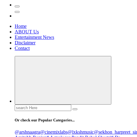
Home
ABOUT Us
Entertainment News
Disclaimer
Contact
Search
for:
Or check our Popular Categories...
@arshnaagra
@cinemixlabs
@lxkshmusic
@sekhon_harpreet_si