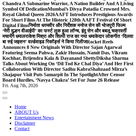
Chandra A Submarine Warrior, A Nation Builder And A Living
Symbol Of Dedication
Mumbai’s Divya Patadia Crowned Mrs.
Royal Global Queen 2026
AAFT Introduces Prestigious Awards
For Short Films At The Historic 128th AAFT Festival Of Short
Digital Films
निर्माता धरमवीर और निर्देशक मनोज सेन की भोजपुरी फिल्म
‘मेरी दुल्हन वीआईपी’ का फर्स्ट लुक हुआ लॉन्च, इंदु सेन और बबलू चक्रवर्ती
मचायेंगे धमाल
राकेश मिश्रा और शिल्पी राज का नया धमाकेदार लोकगीत ‘दिलवा
बा रुई जइसन’ वर्ल्डवाइड रिकॉर्ड्स ने किया रिलीज
Rocket Reels
Announces 8 New Originals With Director Sajan Agarwal
Featuring Seema Pahwa, Zakir Hussain, Namit Das, Vikram
Kochhar, Brijendra Kala & Dayanand Shetty
Diksha Sharma
Talks About Working On ‘Dil Tod Ke Chal Diya’ And Her First
Collaboration With Director Sadhu Kabra
Shahzaad Mirza’s
Shajapur Visit Puts Samarpit In The Spotlight
After Censor
Board Hurdles, ‘Navya Chakra’ Set For June 26 Release
Fri. Aug 7th, 2026
Home
ABOUT Us
Entertainment News
Disclaimer
Contact