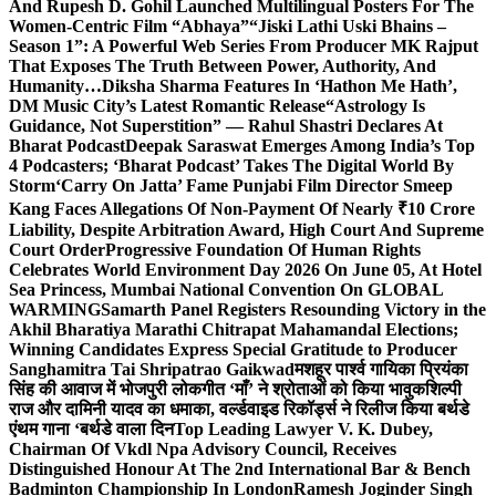
And Rupesh D. Gohil Launched Multilingual Posters For The
Women-Centric Film “Abhaya”
“Jiski Lathi Uski Bhains –
Season 1”: A Powerful Web Series From Producer MK Rajput
That Exposes The Truth Between Power, Authority, And
Humanity…
Diksha Sharma Features In ‘Hathon Me Hath’,
DM Music City’s Latest Romantic Release
“Astrology Is
Guidance, Not Superstition” — Rahul Shastri Declares At
Bharat Podcast
Deepak Saraswat Emerges Among India’s Top
4 Podcasters; ‘Bharat Podcast’ Takes The Digital World By
Storm
‘Carry On Jatta’ Fame Punjabi Film Director Smeep
Kang Faces Allegations Of Non-Payment Of Nearly ₹10 Crore
Liability, Despite Arbitration Award, High Court And Supreme
Court Order
Progressive Foundation Of Human Rights
Celebrates World Environment Day 2026 On June 05, At Hotel
Sea Princess, Mumbai National Convention On GLOBAL
WARMING
Samarth Panel Registers Resounding Victory in the
Akhil Bharatiya Marathi Chitrapat Mahamandal Elections;
Winning Candidates Express Special Gratitude to Producer
Sanghamitra Tai Shripatrao Gaikwad
मशहूर पार्श्व गायिका प्रियंका
सिंह की आवाज में भोजपुरी लोकगीत ‘माँ’ ने श्रोताओं को किया भावुक
शिल्पी
राज और दामिनी यादव का धमाका, वर्ल्डवाइड रिकॉर्ड्स ने रिलीज किया बर्थडे
एंथम गाना ‘बर्थडे वाला दिन
Top Leading Lawyer V. K. Dubey,
Chairman Of Vkdl Npa Advisory Council, Receives
Distinguished Honour At The 2nd International Bar & Bench
Badminton Championship In London
Ramesh Joginder Singh