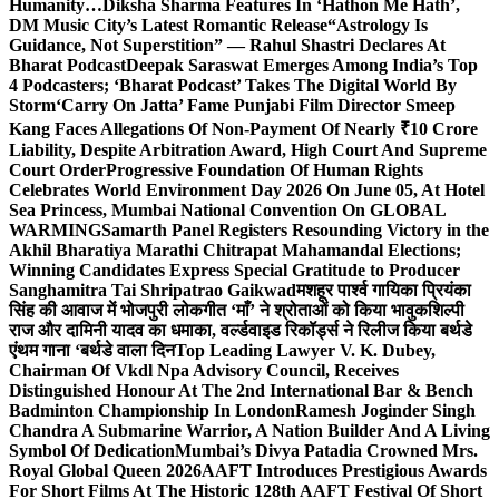
Humanity…
Diksha Sharma Features In ‘Hathon Me Hath’,
DM Music City’s Latest Romantic Release
“Astrology Is
Guidance, Not Superstition” — Rahul Shastri Declares At
Bharat Podcast
Deepak Saraswat Emerges Among India’s Top
4 Podcasters; ‘Bharat Podcast’ Takes The Digital World By
Storm
‘Carry On Jatta’ Fame Punjabi Film Director Smeep
Kang Faces Allegations Of Non-Payment Of Nearly ₹10 Crore
Liability, Despite Arbitration Award, High Court And Supreme
Court Order
Progressive Foundation Of Human Rights
Celebrates World Environment Day 2026 On June 05, At Hotel
Sea Princess, Mumbai National Convention On GLOBAL
WARMING
Samarth Panel Registers Resounding Victory in the
Akhil Bharatiya Marathi Chitrapat Mahamandal Elections;
Winning Candidates Express Special Gratitude to Producer
Sanghamitra Tai Shripatrao Gaikwad
मशहूर पार्श्व गायिका प्रियंका
सिंह की आवाज में भोजपुरी लोकगीत ‘माँ’ ने श्रोताओं को किया भावुक
शिल्पी
राज और दामिनी यादव का धमाका, वर्ल्डवाइड रिकॉर्ड्स ने रिलीज किया बर्थडे
एंथम गाना ‘बर्थडे वाला दिन
Top Leading Lawyer V. K. Dubey,
Chairman Of Vkdl Npa Advisory Council, Receives
Distinguished Honour At The 2nd International Bar & Bench
Badminton Championship In London
Ramesh Joginder Singh
Chandra A Submarine Warrior, A Nation Builder And A Living
Symbol Of Dedication
Mumbai’s Divya Patadia Crowned Mrs.
Royal Global Queen 2026
AAFT Introduces Prestigious Awards
For Short Films At The Historic 128th AAFT Festival Of Short