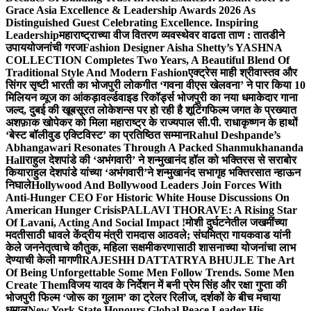
Grace Asia Excellence & Leadership Awards 2026 As
Distinguished Guest Celebrating Excellence. Inspiring
Leadership
महाराष्ट्राच्या वीज वितरण व्यवस्थेवर वाढता ताण : तातडीने
उपाययोजनांची गरज
Fashion Designer Aisha Shetty’s YASHNA
COLLECTION Completes Two Years, A Beautiful Blend Of
Traditional Style And Modern Fashion
एक्ट्रेस माही श्रीवास्तव और
सिंगर सृष्टी भारती का भोजपुरी लोकगीत ‘गवना वीएस खेलवना’ ने पार किया 10
मिलियन व्यूज का आंकड़ा
वर्ल्डवाइड रिकॉर्ड्स भोजपुरी का नया धमाकेदार गाना
जल्द, दुबई की खूबसूरत लोकेशन्स पर हो रही है शूटिंग
फिल्म जगत के प्रख्यात
अशफ़ाक खोपेकर को मिला महाराष्ट्र के राज्यपाल सी.पी. राधाकृष्णन के हाथों
‘बेस्ट बॉलीवुड एक्टिविस्ट’ का प्रतिष्ठित सम्मान
Rahul Deshpande’s
Abhangawari Resonates Through A Packed Shanmukhananda
Hall
राहुल देशपांडे की ‘अभंगवारी’ ने शन्मुखानंद हॉल को भक्तिरस से सराबोर
किया
राहुल देशपांडे यांच्या ‘अभंगवारी’ने शन्मुखानंद सभागृह भक्तिरसात न्हाऊन
निघाले
Hollywood And Bollywood Leaders Join Forces With
Anti-Hunger CEO For Historic White House Discussions On
American Hunger Crisis
PALLAVI THORAVE: A Rising Star
Of Lavani, Acting And Social Impact !
मोशी दुर्घटनेतील जखमींच्या
मदतीसाठी धावले केंद्रीय मंत्री रामदास आठवले; संघमित्रा गायकवाड यांनी
केले जननेतृत्वाचे कौतुक, महिला सक्षमीकरणासाठी शासनाच्या योजनांचा लाभ
देण्याची केली मागणी
RAJESHH DATTATRYA BHUJLE The Art
Of Being Unforgettable Some Men Follow Trends. Some Men
Create Them
विजय यादव के निर्देशन में बनी प्रेम सिंह और रक्षा गुप्ता की
भोजपुरी फिल्म ‘जोरू का गुलाम’ का ट्रेलर रिलीज, दर्शकों के बीच मचाया
धमाल
New York State Honours Global Peace Leader His