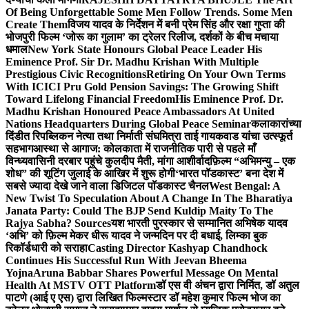
Of Being Unforgettable Some Men Follow Trends. Some Men
Create Them
विजय यादव के निर्देशन में बनी प्रेम सिंह और रक्षा गुप्ता की
भोजपुरी फिल्म ‘जोरू का गुलाम’ का ट्रेलर रिलीज, दर्शकों के बीच मचाया
धमाल
New York State Honours Global Peace Leader His
Eminence Prof. Sir Dr. Madhu Krishan With Multiple
Prestigious Civic Recognitions
Retiring On Your Own Terms
With ICICI Pru Gold Pension Savings: The Growing Shift
Toward Lifelong Financial Freedom
His Eminence Prof. Dr.
Madhu Krishan Honoured Peace Ambassadors At United
Nations Headquarters During Global Peace Seminar
कलाकारांच्या
दिंडीत रिपब्लिकन नेत्या तथा निर्माती संघमित्रा ताई गायकवाड यांचा उत्स्फूर्त
सहभाग
आस्था से आगाज: कोलकाता में राजनीतिक पारी से पहले माँ
विन्ध्यवासिनी दरबार पहुंचे कुलदीप मैती, मांगा आशीर्वाद
फ़िल्म “अभिमन्यु – एक
शोध” की शूटिंग जुलाई के आखिर में शुरू होगी
‘भारत पॉडकास्ट’ बना देश में
सबसे ज्यादा देखे जाने वाला डिजिटल पॉडकास्ट चैनल
West Bengal: A
New Twist To Speculation About A Change In The Bharatiya
Janata Party: Could The BJP Send Kuldip Maity To The
Rajya Sabha? Sources
यश भारती पुरस्कार से सम्मानित अभिषेक यादव
‘अभि’ को फ़िल्म मेकर धीरू यादव ने जन्मदिन पर दी बधाई, लिम्का बुक
रिकॉर्डधारी को सराहा
Casting Director Kashyap Chandhock
Continues His Successful Run With Jeevan Bheema
Yojna
Aruna Babbar Shares Powerful Message On Mental
Health At MSTV OTT Platform
डॉ एस वी अंचन द्वारा निर्मित, डॉ अतुल
पाटणे (आई ए एस) द्वारा लिखित फिल्मस्टार डॉ महेश कुमार फिल्म भोज का