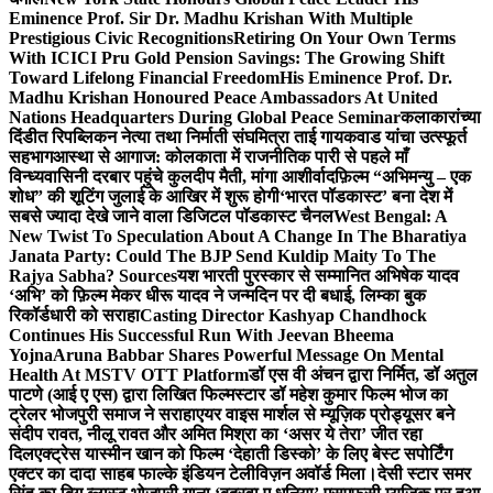
Eminence Prof. Sir Dr. Madhu Krishan With Multiple
Prestigious Civic Recognitions
Retiring On Your Own Terms
With ICICI Pru Gold Pension Savings: The Growing Shift
Toward Lifelong Financial Freedom
His Eminence Prof. Dr.
Madhu Krishan Honoured Peace Ambassadors At United
Nations Headquarters During Global Peace Seminar
कलाकारांच्या
दिंडीत रिपब्लिकन नेत्या तथा निर्माती संघमित्रा ताई गायकवाड यांचा उत्स्फूर्त
सहभाग
आस्था से आगाज: कोलकाता में राजनीतिक पारी से पहले माँ
विन्ध्यवासिनी दरबार पहुंचे कुलदीप मैती, मांगा आशीर्वाद
फ़िल्म “अभिमन्यु – एक
शोध” की शूटिंग जुलाई के आखिर में शुरू होगी
‘भारत पॉडकास्ट’ बना देश में
सबसे ज्यादा देखे जाने वाला डिजिटल पॉडकास्ट चैनल
West Bengal: A
New Twist To Speculation About A Change In The Bharatiya
Janata Party: Could The BJP Send Kuldip Maity To The
Rajya Sabha? Sources
यश भारती पुरस्कार से सम्मानित अभिषेक यादव
‘अभि’ को फ़िल्म मेकर धीरू यादव ने जन्मदिन पर दी बधाई, लिम्का बुक
रिकॉर्डधारी को सराहा
Casting Director Kashyap Chandhock
Continues His Successful Run With Jeevan Bheema
Yojna
Aruna Babbar Shares Powerful Message On Mental
Health At MSTV OTT Platform
डॉ एस वी अंचन द्वारा निर्मित, डॉ अतुल
पाटणे (आई ए एस) द्वारा लिखित फिल्मस्टार डॉ महेश कुमार फिल्म भोज का
ट्रेलर भोजपुरी समाज ने सराहा
एयर वाइस मार्शल से म्यूज़िक प्रोड्यूसर बने
संदीप रावत, नीलू रावत और अमित मिश्रा का ‘असर ये तेरा’ जीत रहा
दिल
एक्ट्रेस यास्मीन खान को फिल्म ‘देहाती डिस्को’ के लिए बेस्ट सपोर्टिंग
एक्टर का दादा साहब फाल्के इंडियन टेलीविज़न अवॉर्ड मिला।
देसी स्टार समर