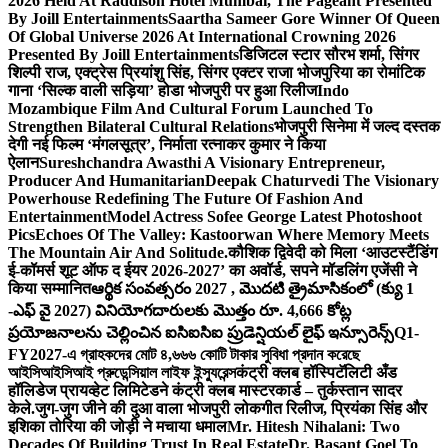
2026 Held At Raddison Hotel Mumbai, The Pageant Presented
By Joill Entertainments
Saartha Sameer Gore Winner Of Queen
Of Global Universe 2026 At International Crowning 2026
Presented By Joill Entertainments
डिजिटल स्टार सौरभ शर्मा, सिंगर
शिल्पी राज, एक्ट्रेस प्रियांशु सिंह, सिंगर एक्टर राजा भोजपुरिया का रोमांटिक
गाना ‘सिल्क वाली सड़िया’ होडा भोजपुरी पर हुआ रिलीज
Indo
Mozambique Film And Cultural Forum Launched To
Strengthen Bilateral Cultural Relations
भोजपुरी सिनेमा में जल्द दस्तक
देगी नई फिल्म ‘मंगलसूत्र’, निर्माता रत्नाकर कुमार ने किया
ऐलान
Sureshchandra Awasthi A Visionary Entrepreneur,
Producer And Humanitarian
Deepak Chaturvedi The Visionary
Powerhouse Redefining The Future Of Fashion And
Entertainment
Model Actress Sofee George Latest Photoshoot
Pics
Echoes Of The Valley: Kastoorwan Where Memory Meets
The Mountain Air And Solitude.
कौशिक द्विवेदी को मिला ‘आउटस्टैंडिंग
ई-कॉमर्स शूट ऑफ द ईयर 2026-2027’ का अवॉर्ड, सपने मॉडलिंग एजेंसी ने
किया सम्मानित
ఆర్థిక సంవత్సరం 2027 , మొదటి త్రైమాసికంలో (క్యు 1
-ఎఫ్ వై 2027) వినియోగదారులకు మొత్తం రూ. 4,666 కోట్ల
ప్రయోజనాలను చెల్లించిన ఐసిఐసిఐ ప్రుడెన్షియల్ లైఫ్ ఇన్సూరెన్స్
Q1-
FY2027-এ গ্রাহকদের মোট ৪,৬৬৬ কোটি টাকার সুবিধা প্রদান করেছে
আইসিআইসিআই প্রুডেন্সিয়াল লাইফ ইন্স্যুরেন্স
कंट्री क्लब हॉस्पिटॅलिटी अँड
हॉलिडेज प्रायव्हेट लिमिटेडने कंट्री क्लब मास्टरकार्ड – तुर्कस्तान सादर
केले.
जुग-जुग जीने की दुआ वाला भोजपुरी लोकगीत रिलीज, प्रियंका सिंह और
इशिका तोरिया की जोड़ी ने मचाया धमाल
Mr. Hitesh Nihalani: Two
Decades Of Building Trust In Real Estate
Dr. Basant Goel To