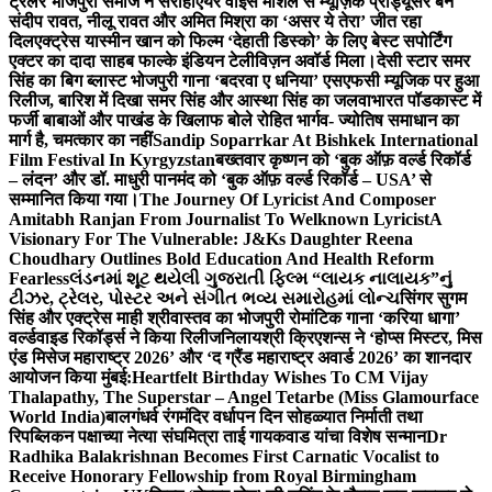
ट्रेलर भोजपुरी समाज ने सराहा
एयर वाइस मार्शल से म्यूज़िक प्रोड्यूसर बने
संदीप रावत, नीलू रावत और अमित मिश्रा का ‘असर ये तेरा’ जीत रहा
दिल
एक्ट्रेस यास्मीन खान को फिल्म ‘देहाती डिस्को’ के लिए बेस्ट सपोर्टिंग
एक्टर का दादा साहब फाल्के इंडियन टेलीविज़न अवॉर्ड मिला।
देसी स्टार समर
सिंह का बिग ब्लास्ट भोजपुरी गाना ‘बदरवा ए धनिया’ एसएफसी म्यूजिक पर हुआ
रिलीज, बारिश में दिखा समर सिंह और आस्था सिंह का जलवा
भारत पॉडकास्ट में
फर्जी बाबाओं और पाखंड के खिलाफ बोले रोहित भार्गव- ज्योतिष समाधान का
मार्ग है, चमत्कार का नहीं
Sandip Soparrkar At Bishkek International
Film Festival In Kyrgyzstan
बख्तवार कृष्णन को ‘बुक ऑफ़ वर्ल्ड रिकॉर्ड
– लंदन’ और डॉ. माधुरी पानमंद को ‘बुक ऑफ़ वर्ल्ड रिकॉर्ड – USA’ से
सम्मानित किया गया।
The Journey Of Lyricist And Composer
Amitabh Ranjan From Journalist To Welknown Lyricist
A
Visionary For The Vulnerable: J&Ks Daughter Reena
Choudhary Outlines Bold Education And Health Reform
Fearless
લંડનમાં શૂટ થયેલી ગુજરાતી ફિલ્મ “લાયક નાલાયક”નું
ટીઝર, ટ્રેલર, પોસ્ટર અને સંગીત ભવ્ય સમારોહમાં લોન્ચ
सिंगर सुगम
सिंह और एक्ट्रेस माही श्रीवास्तव का भोजपुरी रोमांटिक गाना ‘करिया धागा’
वर्ल्डवाइड रिकॉर्ड्स ने किया रिलीज
निलायश्री क्रिएशन्स ने ‘होप्स मिस्टर, मिस
एंड मिसेज महाराष्ट्र 2026’ और ‘द ग्रैंड महाराष्ट्र अवार्ड 2026’ का शानदार
आयोजन किया मुंबई:
Heartfelt Birthday Wishes To CM Vijay
Thalapathy, The Superstar – Angel Tetarbe (Miss Glamourface
World India)
बालगंधर्व रंगमंदिर वर्धापन दिन सोहळ्यात निर्माती तथा
रिपब्लिकन पक्षाच्या नेत्या संघमित्रा ताई गायकवाड यांचा विशेष सन्मान
Dr
Radhika Balakrishnan Becomes First Carnatic Vocalist to
Receive Honorary Fellowship from Royal Birmingham