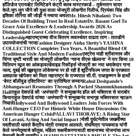
हॉलिडेज प्रायव्हेट लिमिटेडने कंट्री क्लब मास्टरकार्ड – तुर्कस्तान सादर
केले.
जुग-जुग जीने की दुआ वाला भोजपुरी लोकगीत रिलीज, प्रियंका सिंह और
इशिका तोरिया की जोड़ी ने मचाया धमाल
Mr. Hitesh Nihalani: Two
Decades Of Building Trust In Real Estate
Dr. Basant Goel To
Grace Asia Excellence & Leadership Awards 2026 As
Distinguished Guest Celebrating Excellence. Inspiring
Leadership
महाराष्ट्राच्या वीज वितरण व्यवस्थेवर वाढता ताण : तातडीने
उपाययोजनांची गरज
Fashion Designer Aisha Shetty’s YASHNA
COLLECTION Completes Two Years, A Beautiful Blend Of
Traditional Style And Modern Fashion
एक्ट्रेस माही श्रीवास्तव और
सिंगर सृष्टी भारती का भोजपुरी लोकगीत ‘गवना वीएस खेलवना’ ने पार किया 10
मिलियन व्यूज का आंकड़ा
वर्ल्डवाइड रिकॉर्ड्स भोजपुरी का नया धमाकेदार गाना
जल्द, दुबई की खूबसूरत लोकेशन्स पर हो रही है शूटिंग
फिल्म जगत के प्रख्यात
अशफ़ाक खोपेकर को मिला महाराष्ट्र के राज्यपाल सी.पी. राधाकृष्णन के हाथों
‘बेस्ट बॉलीवुड एक्टिविस्ट’ का प्रतिष्ठित सम्मान
Rahul Deshpande’s
Abhangawari Resonates Through A Packed Shanmukhananda
Hall
राहुल देशपांडे की ‘अभंगवारी’ ने शन्मुखानंद हॉल को भक्तिरस से सराबोर
किया
राहुल देशपांडे यांच्या ‘अभंगवारी’ने शन्मुखानंद सभागृह भक्तिरसात न्हाऊन
निघाले
Hollywood And Bollywood Leaders Join Forces With
Anti-Hunger CEO For Historic White House Discussions On
American Hunger Crisis
PALLAVI THORAVE: A Rising Star
Of Lavani, Acting And Social Impact !
मोशी दुर्घटनेतील जखमींच्या
मदतीसाठी धावले केंद्रीय मंत्री रामदास आठवले; संघमित्रा गायकवाड यांनी
केले जननेतृत्वाचे कौतुक, महिला सक्षमीकरणासाठी शासनाच्या योजनांचा लाभ
देण्याची केली मागणी
RAJESHH DATTATRYA BHUJLE The Art