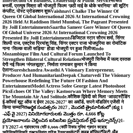
Intersection Of Business, Leadership & Public Service
संचिता
बनर्जी, प्रत्युष मिश्रा की भोजपुरी फिल्म ‘छठी माई के धोके चरनिया’ की शूटिंग
कंप्लीट, पोस्ट प्रोडक्शन शुरू
Vaishnavi Chalke The Winner Of
Queen Of Global International 2026 At International Crowning
2026 Held At Raddison Hotel Mumbai, The Pageant Presented
By Joill Entertainments
Saartha Sameer Gore Winner Of Queen
Of Global Universe 2026 At International Crowning 2026
Presented By Joill Entertainments
डिजिटल स्टार सौरभ शर्मा, सिंगर
शिल्पी राज, एक्ट्रेस प्रियांशु सिंह, सिंगर एक्टर राजा भोजपुरिया का रोमांटिक
गाना ‘सिल्क वाली सड़िया’ होडा भोजपुरी पर हुआ रिलीज
Indo
Mozambique Film And Cultural Forum Launched To
Strengthen Bilateral Cultural Relations
भोजपुरी सिनेमा में जल्द दस्तक
देगी नई फिल्म ‘मंगलसूत्र’, निर्माता रत्नाकर कुमार ने किया
ऐलान
Sureshchandra Awasthi A Visionary Entrepreneur,
Producer And Humanitarian
Deepak Chaturvedi The Visionary
Powerhouse Redefining The Future Of Fashion And
Entertainment
Model Actress Sofee George Latest Photoshoot
Pics
Echoes Of The Valley: Kastoorwan Where Memory Meets
The Mountain Air And Solitude.
कौशिक द्विवेदी को मिला ‘आउटस्टैंडिंग
ई-कॉमर्स शूट ऑफ द ईयर 2026-2027’ का अवॉर्ड, सपने मॉडलिंग एजेंसी ने
किया सम्मानित
ఆర్థిక సంవత్సరం 2027 , మొదటి త్రైమాసికంలో (క్యు 1
-ఎఫ్ వై 2027) వినియోగదారులకు మొత్తం రూ. 4,666 కోట్ల
ప్రయోజనాలను చెల్లించిన ఐసిఐసిఐ ప్రుడెన్షియల్ లైఫ్ ఇన్సూరెన్స్
Q1-
FY2027-এ গ্রাহকদের মোট ৪,৬৬৬ কোটি টাকার সুবিধা প্রদান করেছে
আইসিআইসিআই প্রুডেন্সিয়াল লাইফ ইন্স্যুরেন্স
कंट्री क्लब हॉस्पिटॅलिटी अँड