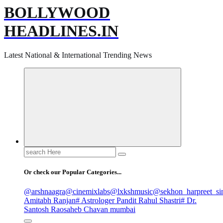
BOLLYWOOD
HEADLINES.IN
Latest National & International Trending News
Search
for:
Or check our Popular Categories...
@arshnaagra
@cinemixlabs
@lxkshmusic
@sekhon_harpreet_si
Amitabh Ranjan
# Astrologer Pandit Rahul Shastri
# Dr.
Santosh Raosaheb Chavan mumbai