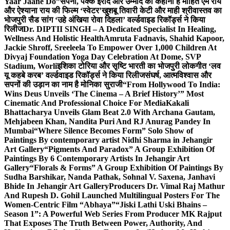
Yaar Jaane Do”
सपनों, पक्के इरादे और उम्मीद की कहानी है मोहित एम राय
और ऐश्याना राय की फिल्म ‘स्वेटर’
खुशबू तिवारी केटी और माही श्रीवास्तव का
भोजपुरी सैड सांग ‘उहे अंखिया रोवा दिहला’ वर्ल्डवाइड रिकॉर्ड्स ने किया
रिलीज
Dr. DIPTII SINGH – A Dedicated Specialist In Healing,
Wellness And Holistic Health
Amruta Fadnavis, Shahid Kapoor,
Jackie Shroff, Sreeleela To Empower Over 1,000 Children At
Divyaj Foundation Yoga Day Celebration At Dome, SVP
Stadium, Worli
इशिका टोरिया और सृष्टि भारती का भोजपुरी लोकगीत ‘लव
यू कहबे करब’ वर्ल्डवाइड रिकॉर्ड्स ने किया रिलीज
संघर्ष, आत्मविश्वास और
सपनों की उड़ान का नाम है मोनिका सुराजी
“From Hollywood To India:
Wins Deus Unveils ‘The Cinema – A Brief History’” Most
Cinematic And Professional Choice For Media
Kakali
Bhattacharya Unveils Glam Beat 2.0 With Archana Gautam,
Mehjabeen Khan, Nandita Puri And RJ Anurag Pandey In
Mumbai
“Where Silence Becomes Form” Solo Show of
Paintings By contemporary artist Nidhi Sharma in Jehangir
Art Gallery
“Pigments And Paradox” A Group Exhibition Of
Paintings By 6 Contemporary Artists In Jehangir Art
Gallery
“Florals & Forms” A Group Exhibition Of Paintings By
Sudha Barshikar, Nanda Pathak, Sohnal V. Saxena, Janhavi
Bhide In Jehangir Art Gallery
Producers Dr. Vimal Raj Mathur
And Rupesh D. Gohil Launched Multilingual Posters For The
Women-Centric Film “Abhaya”
“Jiski Lathi Uski Bhains –
Season 1”: A Powerful Web Series From Producer MK Rajput
That Exposes The Truth Between Power, Authority, And