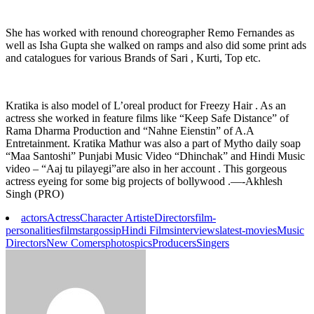
She has worked with renound choreographer Remo Fernandes as
well as Isha Gupta she walked on ramps and also did some print ads
and catalogues for various Brands of Sari , Kurti, Top etc.
Kratika is also model of L’oreal product for Freezy Hair . As an
actress she worked in feature films like “Keep Safe Distance” of
Rama Dharma Production and “Nahne Eienstin” of A.A
Entretainment. Kratika Mathur was also a part of Mytho daily soap
“Maa Santoshi” Punjabi Music Video “Dhinchak” and Hindi Music
video – “Aaj tu pilayegi”are also in her account . This gorgeous
actress eyeing for some big projects of bollywood .—-Akhlesh
Singh (PRO)
actors
Actress
Character Artiste
Directors
film-
personalities
filmstar
gossip
Hindi Films
interviews
latest-movies
Music
Directors
New Comers
photos
pics
Producers
Singers