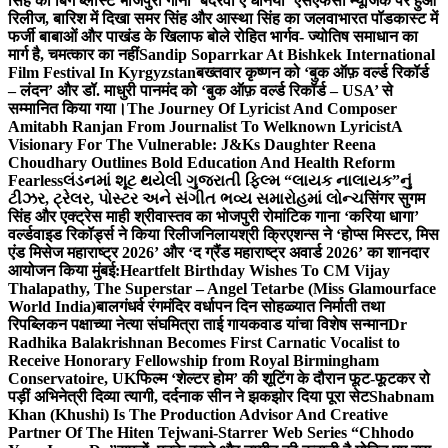
सिंह का बिग ब्लास्ट भोजपुरी गाना ‘बदरवा ए धनिया’ एसएफसी म्यूजिक पर हुआ
रिलीज, बारिश में दिखा समर सिंह और आस्था सिंह का जलवा
भारत पॉडकास्ट में
फर्जी बाबाओं और पाखंड के खिलाफ बोले रोहित भार्गव- ज्योतिष समाधान का
मार्ग है, चमत्कार का नहीं
Sandip Soparrkar At Bishkek International
Film Festival In Kyrgyzstan
बख्तवार कृष्णन को ‘बुक ऑफ़ वर्ल्ड रिकॉर्ड
– लंदन’ और डॉ. माधुरी पानमंद को ‘बुक ऑफ़ वर्ल्ड रिकॉर्ड – USA’ से
सम्मानित किया गया।
The Journey Of Lyricist And Composer
Amitabh Ranjan From Journalist To Welknown Lyricist
A
Visionary For The Vulnerable: J&Ks Daughter Reena
Choudhary Outlines Bold Education And Health Reform
Fearless
લંડનમાં શૂટ થયેલી ગુજરાતી ફિલ્મ “લાયક નાલાયક”નું
ટીઝર, ટ્રેલર, પોસ્ટર અને સંગીત ભવ્ય સમારોહમાં લોન્ચ
सिंगर सुगम
सिंह और एक्ट्रेस माही श्रीवास्तव का भोजपुरी रोमांटिक गाना ‘करिया धागा’
वर्ल्डवाइड रिकॉर्ड्स ने किया रिलीज
निलायश्री क्रिएशन्स ने ‘होप्स मिस्टर, मिस
एंड मिसेज महाराष्ट्र 2026’ और ‘द ग्रैंड महाराष्ट्र अवार्ड 2026’ का शानदार
आयोजन किया मुंबई:
Heartfelt Birthday Wishes To CM Vijay
Thalapathy, The Superstar – Angel Tetarbe (Miss Glamourface
World India)
बालगंधर्व रंगमंदिर वर्धापन दिन सोहळ्यात निर्माती तथा
रिपब्लिकन पक्षाच्या नेत्या संघमित्रा ताई गायकवाड यांचा विशेष सन्मान
Dr
Radhika Balakrishnan Becomes First Carnatic Vocalist to
Receive Honorary Fellowship from Royal Birmingham
Conservatoire, UK
फिल्म ‘शेल्टर होम’ की शूटिंग के दौरान फूट-फूटकर रो
पड़ीं अभिनेत्री दिव्या त्यागी, दर्दनाक सीन ने झकझोर दिया पूरा सेट
Shabnam
Khan (Khushi) Is The Production Advisor And Creative
Partner Of The Hiten Tejwani-Starrer Web Series “Chhodo