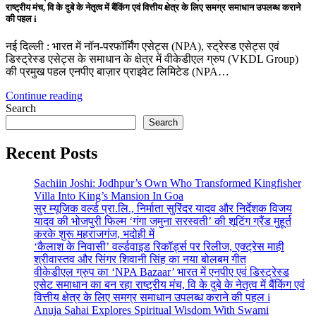
राष्ट्रीय मंच, वि के दुबे के नेतृत्व में बैंकिंग एवं वित्तीय क्षेत्र के लिए समग्र समाधान उपलब्ध कराने
की पहल i
नई दिल्ली : भारत में नॉन-परफॉर्मिंग एसेट्स (NPA), स्ट्रेस्ड एसेट्स एवं
डिस्ट्रेस्ड एसेट्स के समाधान के क्षेत्र में वीकेडीएल ग्रुप (VKDL Group)
की प्रमुख पहल एनपीए बाज़ार प्राइवेट लिमिटेड (NPA…
Continue reading
Search
Search
Recent Posts
Sachiin Joshi: Jodhpur’s Own Who Transformed Kingfisher
Villa Into King’s Mansion In Goa
सुर म्यूजिक वर्ल्ड प्रा.लि., निर्माता सुरिंदर यादव और निर्देशक विजय
यादव की भोजपुरी फिल्म ‘गंगा जमुना सरस्वती’ की शूटिंग ग्रैंड मुहूर्त
करके शुरू महराजगंज, भदोही में
‘कैलाश के निवासी’ वर्ल्डवाइड रिकॉर्ड्स पर रिलीज, एक्ट्रेस माही
श्रीवास्तव और सिंगर शिवानी सिंह का नया बोलबम गीत
वीकेडीएल ग्रुप का ‘NPA Bazaar’ भारत में एनपीए एवं डिस्ट्रेस्ड
एसेट समाधान का बन रहा राष्ट्रीय मंच, वि के दुबे के नेतृत्व में बैंकिंग एवं
वित्तीय क्षेत्र के लिए समग्र समाधान उपलब्ध कराने की पहल i
Anuja Sahai Explores Spiritual Wisdom With Swami