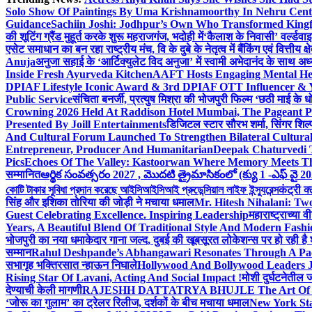
Solo Show Of Paintings By Uma Krishnamoorthy In Nehru Centr
Guidance
Sachiin Joshi: Jodhpur’s Own Who Transformed Kingfi
की शूटिंग ग्रैंड मुहूर्त करके शुरू महराजगंज, भदोही में
‘कैलाश के निवासी’ वर्ल्डवा
एसेट समाधान का बन रहा राष्ट्रीय मंच, वि के दुबे के नेतृत्व में बैंकिंग एवं वित्त
Anuja
अनुजा सहाई के ‘आर्टिक्युलेट विद अनुजा’ में स्वामी अभेदानंद के साथ 
Inside Fresh Ayurveda Kitchen
AAFT Hosts Engaging Mental He
DPIAF Lifestyle Iconic Award & 3rd DPIAF OTT Influencer & Y
Public Service
संचिता बनर्जी, प्रत्युष मिश्रा की भोजपुरी फिल्म ‘छठी माई के 
Crowning 2026 Held At Raddison Hotel Mumbai, The Pageant Pr
Presented By Joill Entertainments
डिजिटल स्टार सौरभ शर्मा, सिंगर शिल्
And Cultural Forum Launched To Strengthen Bilateral Cultural
Entrepreneur, Producer And Humanitarian
Deepak Chaturvedi 
Pics
Echoes Of The Valley: Kastoorwan Where Memory Meets Th
सम्मानित
ఆర్థిక సంవత్సరం 2027 , మొదటి త్రైమాసికంలో (క్యు 1 -ఎఫ్ వై 2
কোটি টাকার সুবিধা প্রদান করেছে আইসিআইসিআই প্রুডেন্সিয়াল লাইফ ইন্স্যুরেন্স
कंट्री क
सिंह और इशिका तोरिया की जोड़ी ने मचाया धमाल
Mr. Hitesh Nihalani: Two
Guest Celebrating Excellence. Inspiring Leadership
महाराष्ट्राच्या
Years, A Beautiful Blend Of Traditional Style And Modern Fashi
भोजपुरी का नया धमाकेदार गाना जल्द, दुबई की खूबसूरत लोकेशन्स पर हो रही है श
सम्मान
Rahul Deshpande’s Abhangawari Resonates Through A P
सभागृह भक्तिरसात न्हाऊन निघाले
Hollywood And Bollywood Leaders J
Rising Star Of Lavani, Acting And Social Impact !
मोशी दुर्घटनेतील
देण्याची केली मागणी
RAJESHH DATTATRYA BHUJLE The Art Of Bein
‘जोरू का गुलाम’ का ट्रेलर रिलीज, दर्शकों के बीच मचाया धमाल
New York Sta