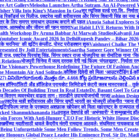
e Art Gallery
Melooha Launches Artha Sutram, An AI-Powered Wea
sher Villa Into King’s Mansion In Goa
सुर म्यूजिक वर्ल्ड प्रा.लि., निर
इड रिकॉर्ड्स पर रिलीज, एक्ट्रेस माही श्रीवास्तव और सिंगर शिवानी सिंह का नया
ीय क्षेत्र के लिए समग्र समाधान उपलब्ध कराने की पहल i
Anuja Sahai Explores 
अध्यात्म, आत्मबोध और जीवन की गहन यात्रा
Nat Habit LIVE Returns With It
alth Workshop By Aruna Babbar At Marwah Studios
Kalyanji Ja
outuber Iconic Award 2026 In Delhi
Rupesh Pandey – Bihar 2026 
धोके चरनिया’ की शूटिंग कंप्लीट, पोस्ट प्रोडक्शन शुरू
Vaishnavi Chalke The W
esented By Joill Entertainments
Saartha Sameer Gore Winner Of 
पी राज, एक्ट्रेस प्रियांशु सिंह, सिंगर एक्टर राजा भोजपुरिया का रोमांटिक गाना 
 Relations
भोजपुरी सिनेमा में जल्द दस्तक देगी नई फिल्म ‘मंगलसूत्र’, निर्माता 
The Visionary Powerhouse Redefining The Future Of Fashion An
e Mountain Air And Solitude.
कौशिक द्विवेदी को मिला ‘आउटस्टैंडिंग ई-क
027) వినియోగదారులకు మొత్తం రూ. 4,666 కోట్ల ప్రయోజనాలను చెల్లించిన ఐసి
्लब हॉस्पिटॅलिटी अँड हॉलिडेज प्रायव्हेट लिमिटेडने कंट्री क्लब मास्टरकार्ड – तुर्
 Decades Of Building Trust In Real Estate
Dr. Basant Goel To Gra
 वीज वितरण व्यवस्थेवर वाढता ताण : तातडीने उपाययोजनांची गरज
Fashion Desi
on
एक्ट्रेस माही श्रीवास्तव और सिंगर सृष्टी भारती का भोजपुरी लोकगीत ‘गवना
ूटिंग
फिल्म जगत के प्रख्यात अशफ़ाक खोपेकर को मिला महाराष्ट्र के राज्यपाल सी.पी
acked Shanmukhananda Hall
राहुल देशपांडे की ‘अभंगवारी’ ने शन्मुखानंद 
oin Forces With Anti-Hunger CEO For Historic White House Disc
 जखमींच्या मदतीसाठी धावले केंद्रीय मंत्री रामदास आठवले; संघमित्रा गायकवाड य
g Unforgettable Some Men Follow Trends. Some Men Creat
te Honours Global Peace Leader His Eminence Prof. Sir Dr. Madh