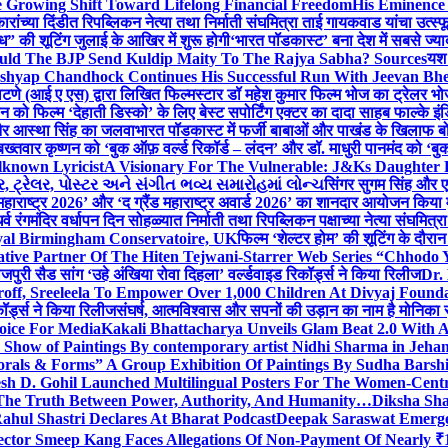
 Growing Shift Toward Lifelong Financial Freedom
His Eminence
रांच्या दिंडीत रिपब्लिकन नेत्या तथा निर्माती संघमित्रा ताई गायकवाड यांचा उत्स्फ
ध” की शूटिंग जुलाई के आखिर में शुरू होगी
‘भारत पॉडकास्ट’ बना देश में सबसे ज्
ould The BJP Send Kuldip Maity To The Rajya Sabha? Sources
यश 
ashyap Chandhock Continues His Successful Run With Jeevan Bh
 पाटणे (आई ए एस) द्वारा लिखित फिल्मस्टार डॉ महेश कुमार फिल्म भोज का ट्रेलर भ
ान को फिल्म ‘देहाती डिस्को’ के लिए बेस्ट सपोर्टिंग एक्टर का दादा साहब फाल्के 
 और आस्था सिंह का जलवा
भारत पॉडकास्ट में फर्जी बाबाओं और पाखंड के खिलाफ बोले
बख्तवार कृष्णन को ‘बुक ऑफ़ वर्ल्ड रिकॉर्ड – लंदन’ और डॉ. माधुरी पानमंद को ‘ब
known Lyricist
A Visionary For The Vulnerable: J&Ks Daughter
 ટ્રેલર, પોસ્ટર અને સંગીત ભવ્ય સમારોહમાં લોન્ચ
सिंगर सुगम सिंह और एक
महाराष्ट्र 2026’ और ‘द ग्रैंड महाराष्ट्र अवार्ड 2026’ का शानदार आयोजन किया म
र्व रंगमंदिर वर्धापन दिन सोहळ्यात निर्माती तथा रिपब्लिकन पक्षाच्या नेत्या संघमित
oyal Birmingham Conservatoire, UK
फिल्म ‘शेल्टर होम’ की शूटिंग के दौरान
tive Partner Of The Hiten Tejwani-Starrer Web Series “Chhodo 
जपुरी सैड सांग ‘उहे अंखिया रोवा दिहला’ वर्ल्डवाइड रिकॉर्ड्स ने किया रिलीज
Dr.
off, Sreeleela To Empower Over 1,000 Children At Divyaj Found
ॉर्ड्स ने किया रिलीज
संघर्ष, आत्मविश्वास और सपनों की उड़ान का नाम है मोनिका 
hoice For Media
Kakali Bhattacharya Unveils Glam Beat 2.0 With
Show of Paintings By contemporary artist Nidhi Sharma in Jehan
orals & Forms” A Group Exhibition Of Paintings By Sudha Barshi
sh D. Gohil Launched Multilingual Posters For The Women-Cent
The Truth Between Power, Authority, And Humanity…
Diksha Sha
ahul Shastri Declares At Bharat Podcast
Deepak Saraswat Emerges
ector Smeep Kang Faces Allegations Of Non-Payment Of Nearly ₹1