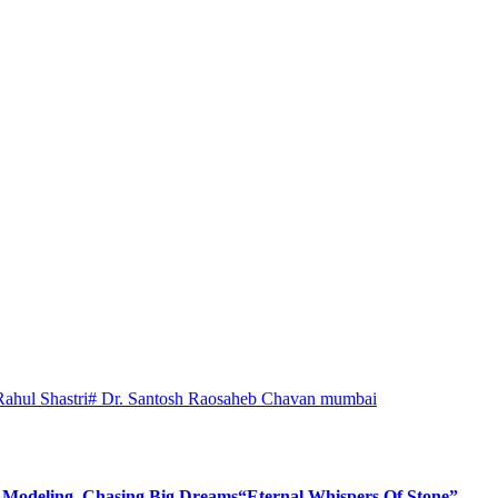
Rahul Shastri
# Dr. Santosh Raosaheb Chavan mumbai
d Modeling, Chasing Big Dreams
“Eternal Whispers Of Stone”