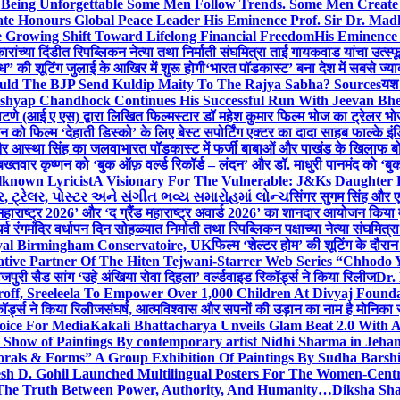
g Unforgettable Some Men Follow Trends. Some Men Creat
te Honours Global Peace Leader His Eminence Prof. Sir Dr. Madh
 Growing Shift Toward Lifelong Financial Freedom
His Eminence
रांच्या दिंडीत रिपब्लिकन नेत्या तथा निर्माती संघमित्रा ताई गायकवाड यांचा उत्स्फ
ध” की शूटिंग जुलाई के आखिर में शुरू होगी
‘भारत पॉडकास्ट’ बना देश में सबसे ज्
ould The BJP Send Kuldip Maity To The Rajya Sabha? Sources
यश 
ashyap Chandhock Continues His Successful Run With Jeevan Bh
 पाटणे (आई ए एस) द्वारा लिखित फिल्मस्टार डॉ महेश कुमार फिल्म भोज का ट्रेलर भ
ान को फिल्म ‘देहाती डिस्को’ के लिए बेस्ट सपोर्टिंग एक्टर का दादा साहब फाल्के 
 और आस्था सिंह का जलवा
भारत पॉडकास्ट में फर्जी बाबाओं और पाखंड के खिलाफ बोले
बख्तवार कृष्णन को ‘बुक ऑफ़ वर्ल्ड रिकॉर्ड – लंदन’ और डॉ. माधुरी पानमंद को ‘ब
known Lyricist
A Visionary For The Vulnerable: J&Ks Daughter
 ટ્રેલર, પોસ્ટર અને સંગીત ભવ્ય સમારોહમાં લોન્ચ
सिंगर सुगम सिंह और एक
महाराष्ट्र 2026’ और ‘द ग्रैंड महाराष्ट्र अवार्ड 2026’ का शानदार आयोजन किया म
र्व रंगमंदिर वर्धापन दिन सोहळ्यात निर्माती तथा रिपब्लिकन पक्षाच्या नेत्या संघमित
oyal Birmingham Conservatoire, UK
फिल्म ‘शेल्टर होम’ की शूटिंग के दौरान
tive Partner Of The Hiten Tejwani-Starrer Web Series “Chhodo 
जपुरी सैड सांग ‘उहे अंखिया रोवा दिहला’ वर्ल्डवाइड रिकॉर्ड्स ने किया रिलीज
Dr.
off, Sreeleela To Empower Over 1,000 Children At Divyaj Found
ॉर्ड्स ने किया रिलीज
संघर्ष, आत्मविश्वास और सपनों की उड़ान का नाम है मोनिका 
hoice For Media
Kakali Bhattacharya Unveils Glam Beat 2.0 With
Show of Paintings By contemporary artist Nidhi Sharma in Jehan
orals & Forms” A Group Exhibition Of Paintings By Sudha Barshi
sh D. Gohil Launched Multilingual Posters For The Women-Cent
The Truth Between Power, Authority, And Humanity…
Diksha Sha