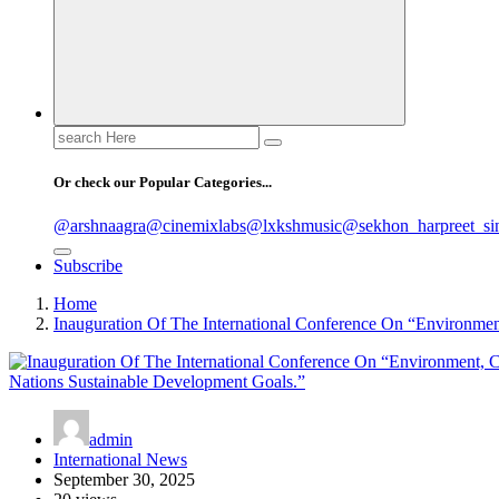
Search
for:
Or check our Popular Categories...
@arshnaagra
@cinemixlabs
@lxkshmusic
@sekhon_harpreet_si
Subscribe
Home
Inauguration Of The International Conference On “Environme
admin
International News
September 30, 2025