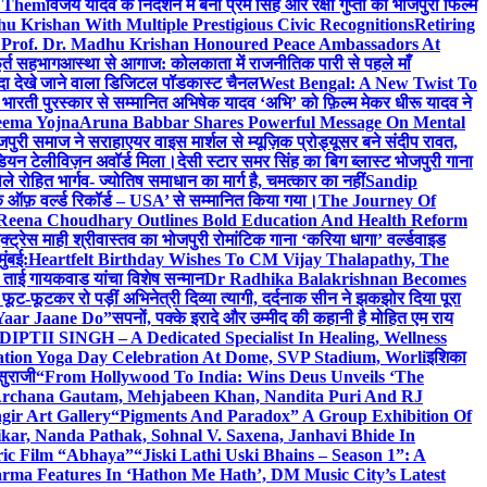
e Them
विजय यादव के निर्देशन में बनी प्रेम सिंह और रक्षा गुप्ता की भोजपुरी फिल्म
u Krishan With Multiple Prestigious Civic Recognitions
Retiring
 Prof. Dr. Madhu Krishan Honoured Peace Ambassadors At
ूर्त सहभाग
आस्था से आगाज: कोलकाता में राजनीतिक पारी से पहले माँ
यादा देखे जाने वाला डिजिटल पॉडकास्ट चैनल
West Bengal: A New Twist To
भारती पुरस्कार से सम्मानित अभिषेक यादव ‘अभि’ को फ़िल्म मेकर धीरू यादव ने
eema Yojna
Aruna Babbar Shares Powerful Message On Mental
ोजपुरी समाज ने सराहा
एयर वाइस मार्शल से म्यूज़िक प्रोड्यूसर बने संदीप रावत,
इंडियन टेलीविज़न अवॉर्ड मिला।
देसी स्टार समर सिंह का बिग ब्लास्ट भोजपुरी गाना
 रोहित भार्गव- ज्योतिष समाधान का मार्ग है, चमत्कार का नहीं
Sandip
ुक ऑफ़ वर्ल्ड रिकॉर्ड – USA’ से सम्मानित किया गया।
The Journey Of
 Reena Choudhary Outlines Bold Education And Health Reform
्ट्रेस माही श्रीवास्तव का भोजपुरी रोमांटिक गाना ‘करिया धागा’ वर्ल्डवाइड
ुंबई:
Heartfelt Birthday Wishes To CM Vijay Thalapathy, The
्रा ताई गायकवाड यांचा विशेष सन्मान
Dr Radhika Balakrishnan Becomes
 फूट-फूटकर रो पड़ीं अभिनेत्री दिव्या त्यागी, दर्दनाक सीन ने झकझोर दिया पूरा
Yaar Jaane Do”
सपनों, पक्के इरादे और उम्मीद की कहानी है मोहित एम राय
 DIPTII SINGH – A Dedicated Specialist In Healing, Wellness
ation Yoga Day Celebration At Dome, SVP Stadium, Worli
इशिका
सुराजी
“From Hollywood To India: Wins Deus Unveils ‘The
 Archana Gautam, Mehjabeen Khan, Nandita Puri And RJ
gir Art Gallery
“Pigments And Paradox” A Group Exhibition Of
kar, Nanda Pathak, Sohnal V. Saxena, Janhavi Bhide In
ric Film “Abhaya”
“Jiski Lathi Uski Bhains – Season 1”: A
rma Features In ‘Hathon Me Hath’, DM Music City’s Latest