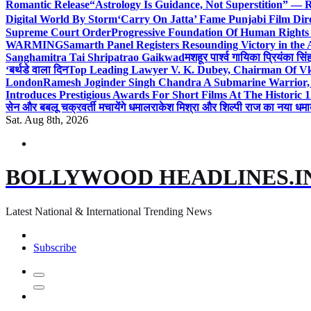
Romantic Release
“Astrology Is Guidance, Not Superstition” — R
Digital World By Storm
‘Carry On Jatta’ Fame Punjabi Film Dir
Supreme Court Order
Progressive Foundation Of Human Rights
WARMING
Samarth Panel Registers Resounding Victory in the
Sanghamitra Tai Shripatrao Gaikwad
मशहूर पार्श्व गायिका प्रियंका स
‘बर्थडे वाला दिन
Top Leading Lawyer V. K. Dubey, Chairman Of Vkd
London
Ramesh Joginder Singh Chandra A Submarine Warrior, 
Introduces Prestigious Awards For Short Films At The Historic 1
सेन और बबलू चक्रवर्ती मचायेंगे धमाल
राकेश मिश्रा और शिल्पी राज का नया धमा
Sat. Aug 8th, 2026
BOLLYWOOD HEADLINES.I
Latest National & International Trending News
Subscribe