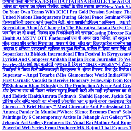
देण्याची केली मागणी
RAJESHH DATTATRYA BHUJLE The Art Of Bein
‘जोरू का गुलाम’ का ट्रेलर रिलीज, दर्शकों के बीच मचाया धमाल
New York Sta
On Your Own Terms With ICICI Pru Gold Pension Savings: The
United Nations Headquarters During Global Peace Seminar
कलाका
विन्ध्यवासिनी दरबार पहुंचे कुलदीप मैती, मांगा आशीर्वाद
फ़िल्म “अभिमन्यु – एक शो
Speculation About A Change In The Bharatiya Janata Party: C
जन्मदिन पर दी बधाई, लिम्का बुक रिकॉर्डधारी को सराहा
Casting Director K
Health At MSTV OTT Platform
डॉ एस वी अंचन द्वारा निर्मित, डॉ अतुल
नीलू रावत और अमित मिश्रा का ‘असर ये तेरा’ जीत रहा दिल
एक्ट्रेस यास्मीन ख
‘बदरवा ए धनिया’ एसएफसी म्यूजिक पर हुआ रिलीज, बारिश में दिखा समर सिंह
Soparrkar At Bishkek International Film Festival In Kyrgyzstan
Lyricist And Composer Amitabh Ranjan From Journalist To Wel
Fearless
લંડનમાં શૂટ થયેલી ગુજરાતી ફિલ્મ “લાયક નાલાયક”નું ટીઝર,
रिकॉर्ड्स ने किया रिलीज
निलायश्री क्रिएशन्स ने ‘होप्स मिस्टर, मिस एंड मिसेज 
Superstar – Angel Tetarbe (Miss Glamourface World India)
बालगंध
First Carnatic Vocalist to Receive Honorary Fellowship from R
सेट
Shabnam Khan (Khushi) Is The Production Advisor And Crea
और ऐश्याना राय की फिल्म ‘स्वेटर’
खुशबू तिवारी केटी और माही श्रीवास्तव का भो
And Holistic Health
Amruta Fadnavis, Shahid Kapoor, Jackie Shr
टोरिया और सृष्टि भारती का भोजपुरी लोकगीत ‘लव यू कहबे करब’ वर्ल्डवाइड रिक
Cinema – A Brief History’” Most Cinematic And Professional C
Anurag Pandey In Mumbai
“Where Silence Becomes Form” Solo 
Paintings By 6 Contemporary Artists In Jehangir Art Gallery
“Fl
Jehangir Art Gallery
Producers Dr. Vimal Raj Mathur And Rupe
Powerful Web Series From Producer MK Rajput That Exposes 