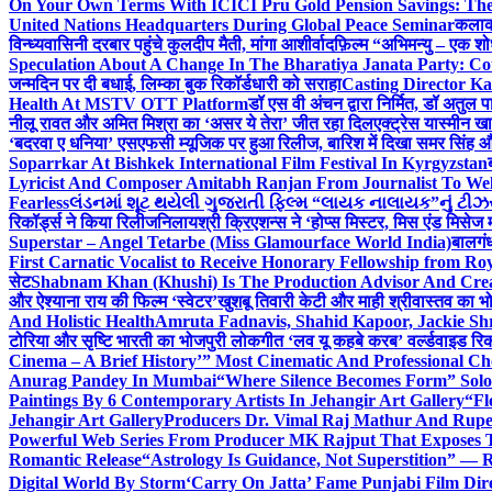
On Your Own Terms With ICICI Pru Gold Pension Savings: The
United Nations Headquarters During Global Peace Seminar
कलाका
विन्ध्यवासिनी दरबार पहुंचे कुलदीप मैती, मांगा आशीर्वाद
फ़िल्म “अभिमन्यु – एक शो
Speculation About A Change In The Bharatiya Janata Party: C
जन्मदिन पर दी बधाई, लिम्का बुक रिकॉर्डधारी को सराहा
Casting Director K
Health At MSTV OTT Platform
डॉ एस वी अंचन द्वारा निर्मित, डॉ अतुल
नीलू रावत और अमित मिश्रा का ‘असर ये तेरा’ जीत रहा दिल
एक्ट्रेस यास्मीन ख
‘बदरवा ए धनिया’ एसएफसी म्यूजिक पर हुआ रिलीज, बारिश में दिखा समर सिंह
Soparrkar At Bishkek International Film Festival In Kyrgyzstan
Lyricist And Composer Amitabh Ranjan From Journalist To Wel
Fearless
લંડનમાં શૂટ થયેલી ગુજરાતી ફિલ્મ “લાયક નાલાયક”નું ટીઝર,
रिकॉर्ड्स ने किया रिलीज
निलायश्री क्रिएशन्स ने ‘होप्स मिस्टर, मिस एंड मिसेज 
Superstar – Angel Tetarbe (Miss Glamourface World India)
बालगंध
First Carnatic Vocalist to Receive Honorary Fellowship from R
सेट
Shabnam Khan (Khushi) Is The Production Advisor And Crea
और ऐश्याना राय की फिल्म ‘स्वेटर’
खुशबू तिवारी केटी और माही श्रीवास्तव का भो
And Holistic Health
Amruta Fadnavis, Shahid Kapoor, Jackie Shr
टोरिया और सृष्टि भारती का भोजपुरी लोकगीत ‘लव यू कहबे करब’ वर्ल्डवाइड रिक
Cinema – A Brief History’” Most Cinematic And Professional C
Anurag Pandey In Mumbai
“Where Silence Becomes Form” Solo 
Paintings By 6 Contemporary Artists In Jehangir Art Gallery
“Fl
Jehangir Art Gallery
Producers Dr. Vimal Raj Mathur And Rupe
Powerful Web Series From Producer MK Rajput That Exposes 
Romantic Release
“Astrology Is Guidance, Not Superstition” — R
Digital World By Storm
‘Carry On Jatta’ Fame Punjabi Film Dir