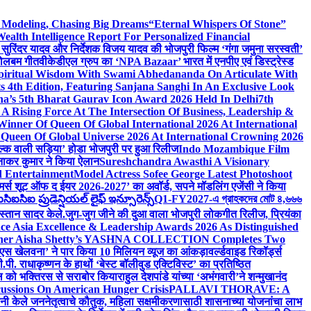
d Modeling, Chasing Big Dreams
“Eternal Whispers Of Stone”
lth Intelligence Report For Personalized Financial
्माता सुरिंदर यादव और निर्देशक विजय यादव की भोजपुरी फिल्म ‘गंगा जमुना सरस्वती’
 बोलबम गीत
वीकेडीएल ग्रुप का ‘NPA Bazaar’ भारत में एनपीए एवं डिस्ट्रेस्ड
Spiritual Wisdom With Swami Abhedananda On Articulate With
s 4th Edition, Featuring Sanjana Sanghi In An Exclusive Look
na’s 5th Bharat Gaurav Icon Award 2026 Held In Delhi
7th
A Rising Force At The Intersection Of Business, Leadership &
inner Of Queen Of Global International 2026 At International
Queen Of Global Universe 2026 At International Crowning 2026
‘सिल्क वाली सड़िया’ होडा भोजपुरी पर हुआ रिलीज
Indo Mozambique Film
रत्नाकर कुमार ने किया ऐलान
Sureshchandra Awasthi A Visionary
d Entertainment
Model Actress Sofee George Latest Photoshoot
ॉमर्स शूट ऑफ द ईयर 2026-2027’ का अवॉर्ड, सपने मॉडलिंग एजेंसी ने किया
ఐసిఐ ప్రుడెన్షియల్ లైఫ్ ఇన్సూరెన్స్
Q1-FY2027-এ গ্রাহকদের মোট ৪,৬৬৬
कस्तान सादर केले.
जुग-जुग जीने की दुआ वाला भोजपुरी लोकगीत रिलीज, प्रियंका
ce Asia Excellence & Leadership Awards 2026 As Distinguished
gner Aisha Shetty’s YASHNA COLLECTION Completes Two
 वीएस खेलवना’ ने पार किया 10 मिलियन व्यूज का आंकड़ा
वर्ल्डवाइड रिकॉर्ड्स
. राधाकृष्णन के हाथों ‘बेस्ट बॉलीवुड एक्टिविस्ट’ का प्रतिष्ठित
हॉल को भक्तिरस से सराबोर किया
राहुल देशपांडे यांच्या ‘अभंगवारी’ने शन्मुखानंद
ussions On American Hunger Crisis
PALLAVI THORAVE: A
ांनी केले जननेतृत्वाचे कौतुक, महिला सक्षमीकरणासाठी शासनाच्या योजनांचा लाभ