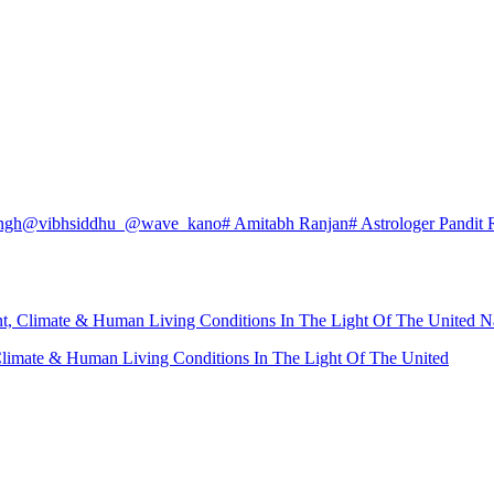
ngh
@vibhsiddhu_
@wave_kano
# Amitabh Ranjan
# Astrologer Pandit 
nt, Climate & Human Living Conditions In The Light Of The United N