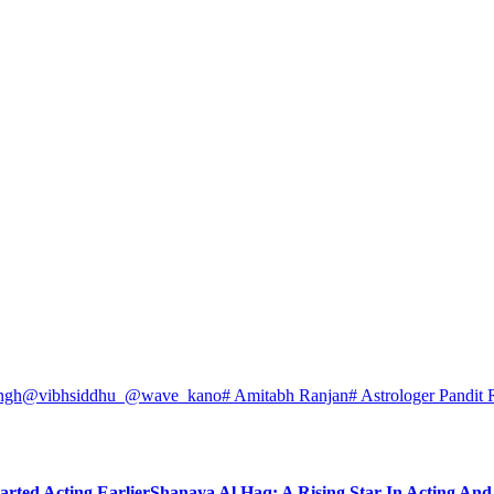
ngh
@vibhsiddhu_
@wave_kano
# Amitabh Ranjan
# Astrologer Pandit 
arted Acting Earlier
Shanaya Al Haq: A Rising Star In Acting An