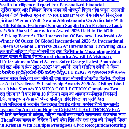
lth Intelligence Report For Personalized Financial
्माता सुरिंदर यादव और निर्देशक विजय यादव की भोजपुरी फिल्म ‘गंगा जमुना सरस्वती’
 बोलबम गीत
वीकेडीएल ग्रुप का ‘NPA Bazaar’ भारत में एनपीए एवं डिस्ट्रेस्ड
Spiritual Wisdom With Swami Abhedananda On Articulate With
s 4th Edition, Featuring Sanjana Sanghi In An Exclusive Look
na’s 5th Bharat Gaurav Icon Award 2026 Held In Delhi
7th
A Rising Force At The Intersection Of Business, Leadership &
inner Of Queen Of Global International 2026 At International
Queen Of Global Universe 2026 At International Crowning 2026
‘सिल्क वाली सड़िया’ होडा भोजपुरी पर हुआ रिलीज
Indo Mozambique Film
रत्नाकर कुमार ने किया ऐलान
Sureshchandra Awasthi A Visionary
d Entertainment
Model Actress Sofee George Latest Photoshoot
ॉमर्स शूट ऑफ द ईयर 2026-2027’ का अवॉर्ड, सपने मॉडलिंग एजेंसी ने किया
ఐసిఐ ప్రుడెన్షియల్ లైఫ్ ఇన్సూరెన్స్
Q1-FY2027-এ গ্রাহকদের মোট ৪,৬৬৬
कस्तान सादर केले.
जुग-जुग जीने की दुआ वाला भोजपुरी लोकगीत रिलीज, प्रियंका
ce Asia Excellence & Leadership Awards 2026 As Distinguished
gner Aisha Shetty’s YASHNA COLLECTION Completes Two
 वीएस खेलवना’ ने पार किया 10 मिलियन व्यूज का आंकड़ा
वर्ल्डवाइड रिकॉर्ड्स
. राधाकृष्णन के हाथों ‘बेस्ट बॉलीवुड एक्टिविस्ट’ का प्रतिष्ठित
हॉल को भक्तिरस से सराबोर किया
राहुल देशपांडे यांच्या ‘अभंगवारी’ने शन्मुखानंद
ussions On American Hunger Crisis
PALLAVI THORAVE: A
ांनी केले जननेतृत्वाचे कौतुक, महिला सक्षमीकरणासाठी शासनाच्या योजनांचा लाभ
e Them
विजय यादव के निर्देशन में बनी प्रेम सिंह और रक्षा गुप्ता की भोजपुरी फिल्म
u Krishan With Multiple Prestigious Civic Recognitions
Retiring