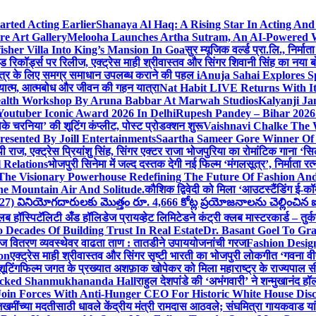
arted Acting Earlier
Shanaya Al Haq: A Rising Star In Acting An
e Art Gallery
Melooha Launches Artha Sutram, An AI-Powered Wea
sher Villa Into King’s Mansion In Goa
सुर म्यूजिक वर्ल्ड प्रा.लि., निर
इड रिकॉर्ड्स पर रिलीज, एक्ट्रेस माही श्रीवास्तव और सिंगर शिवानी सिंह का नया
ीय क्षेत्र के लिए समग्र समाधान उपलब्ध कराने की पहल i
Anuja Sahai Explores 
अध्यात्म, आत्मबोध और जीवन की गहन यात्रा
Nat Habit LIVE Returns With It
alth Workshop By Aruna Babbar At Marwah Studios
Kalyanji Ja
outuber Iconic Award 2026 In Delhi
Rupesh Pandey – Bihar 2026 
धोके चरनिया’ की शूटिंग कंप्लीट, पोस्ट प्रोडक्शन शुरू
Vaishnavi Chalke The W
esented By Joill Entertainments
Saartha Sameer Gore Winner Of 
पी राज, एक्ट्रेस प्रियांशु सिंह, सिंगर एक्टर राजा भोजपुरिया का रोमांटिक गाना 
 Relations
भोजपुरी सिनेमा में जल्द दस्तक देगी नई फिल्म ‘मंगलसूत्र’, निर्माता 
The Visionary Powerhouse Redefining The Future Of Fashion An
e Mountain Air And Solitude.
कौशिक द्विवेदी को मिला ‘आउटस्टैंडिंग ई-क
027) వినియోగదారులకు మొత్తం రూ. 4,666 కోట్ల ప్రయోజనాలను చెల్లించిన ఐసి
्लब हॉस्पिटॅलिटी अँड हॉलिडेज प्रायव्हेट लिमिटेडने कंट्री क्लब मास्टरकार्ड – तुर्
 Decades Of Building Trust In Real Estate
Dr. Basant Goel To Gra
 वीज वितरण व्यवस्थेवर वाढता ताण : तातडीने उपाययोजनांची गरज
Fashion Desi
on
एक्ट्रेस माही श्रीवास्तव और सिंगर सृष्टी भारती का भोजपुरी लोकगीत ‘गवना
ूटिंग
फिल्म जगत के प्रख्यात अशफ़ाक खोपेकर को मिला महाराष्ट्र के राज्यपाल सी.पी
acked Shanmukhananda Hall
राहुल देशपांडे की ‘अभंगवारी’ ने शन्मुखानंद 
oin Forces With Anti-Hunger CEO For Historic White House Disc
 जखमींच्या मदतीसाठी धावले केंद्रीय मंत्री रामदास आठवले; संघमित्रा गायकवाड य