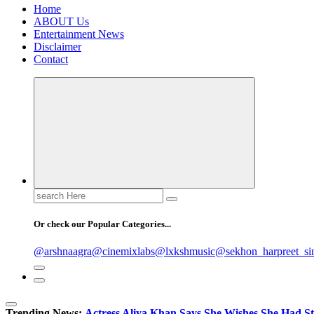
Home
ABOUT Us
Entertainment News
Disclaimer
Contact
Search
for:
Or check our Popular Categories...
@arshnaagra
@cinemixlabs
@lxkshmusic
@sekhon_harpreet_si
Trending News:
Actress Aliya Khan Says She Wishes She Had St