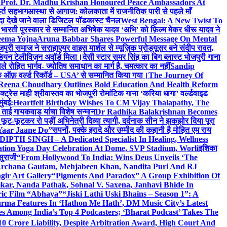
 Prof. Dr. Madhu Krishan Honoured Peace Ambassadors At
ूर्त सहभाग
आस्था से आगाज: कोलकाता में राजनीतिक पारी से पहले माँ
यादा देखे जाने वाला डिजिटल पॉडकास्ट चैनल
West Bengal: A New Twist To
भारती पुरस्कार से सम्मानित अभिषेक यादव ‘अभि’ को फ़िल्म मेकर धीरू यादव ने
eema Yojna
Aruna Babbar Shares Powerful Message On Mental
ोजपुरी समाज ने सराहा
एयर वाइस मार्शल से म्यूज़िक प्रोड्यूसर बने संदीप रावत,
इंडियन टेलीविज़न अवॉर्ड मिला।
देसी स्टार समर सिंह का बिग ब्लास्ट भोजपुरी गाना
 रोहित भार्गव- ज्योतिष समाधान का मार्ग है, चमत्कार का नहीं
Sandip
ुक ऑफ़ वर्ल्ड रिकॉर्ड – USA’ से सम्मानित किया गया।
The Journey Of
 Reena Choudhary Outlines Bold Education And Health Reform
्ट्रेस माही श्रीवास्तव का भोजपुरी रोमांटिक गाना ‘करिया धागा’ वर्ल्डवाइड
ुंबई:
Heartfelt Birthday Wishes To CM Vijay Thalapathy, The
्रा ताई गायकवाड यांचा विशेष सन्मान
Dr Radhika Balakrishnan Becomes
 फूट-फूटकर रो पड़ीं अभिनेत्री दिव्या त्यागी, दर्दनाक सीन ने झकझोर दिया पूरा
Yaar Jaane Do”
सपनों, पक्के इरादे और उम्मीद की कहानी है मोहित एम राय
 DIPTII SINGH – A Dedicated Specialist In Healing, Wellness
ation Yoga Day Celebration At Dome, SVP Stadium, Worli
इशिका
सुराजी
“From Hollywood To India: Wins Deus Unveils ‘The
 Archana Gautam, Mehjabeen Khan, Nandita Puri And RJ
gir Art Gallery
“Pigments And Paradox” A Group Exhibition Of
kar, Nanda Pathak, Sohnal V. Saxena, Janhavi Bhide In
ric Film “Abhaya”
“Jiski Lathi Uski Bhains – Season 1”: A
rma Features In ‘Hathon Me Hath’, DM Music City’s Latest
 Among India’s Top 4 Podcasters; ‘Bharat Podcast’ Takes The
0 Crore Liability, Despite Arbitration Award, High Court And