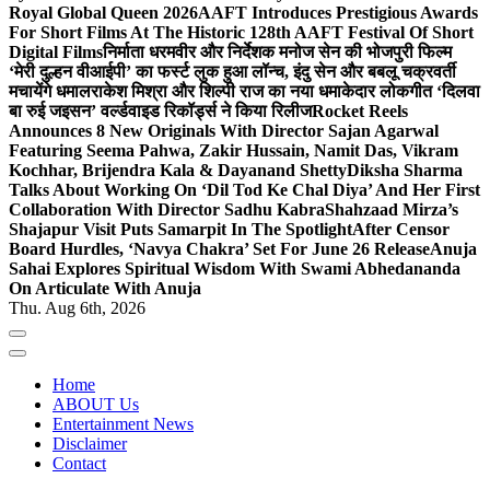
Royal Global Queen 2026
AAFT Introduces Prestigious Awards
For Short Films At The Historic 128th AAFT Festival Of Short
Digital Films
निर्माता धरमवीर और निर्देशक मनोज सेन की भोजपुरी फिल्म
‘मेरी दुल्हन वीआईपी’ का फर्स्ट लुक हुआ लॉन्च, इंदु सेन और बबलू चक्रवर्ती
मचायेंगे धमाल
राकेश मिश्रा और शिल्पी राज का नया धमाकेदार लोकगीत ‘दिलवा
बा रुई जइसन’ वर्ल्डवाइड रिकॉर्ड्स ने किया रिलीज
Rocket Reels
Announces 8 New Originals With Director Sajan Agarwal
Featuring Seema Pahwa, Zakir Hussain, Namit Das, Vikram
Kochhar, Brijendra Kala & Dayanand Shetty
Diksha Sharma
Talks About Working On ‘Dil Tod Ke Chal Diya’ And Her First
Collaboration With Director Sadhu Kabra
Shahzaad Mirza’s
Shajapur Visit Puts Samarpit In The Spotlight
After Censor
Board Hurdles, ‘Navya Chakra’ Set For June 26 Release
Anuja
Sahai Explores Spiritual Wisdom With Swami Abhedananda
On Articulate With Anuja
Thu. Aug 6th, 2026
Home
ABOUT Us
Entertainment News
Disclaimer
Contact