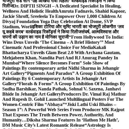
भोजपुरी सैड सांग ‘उहे अंखिया रोवा दिहला’ वर्ल्डवाइड रिकॉर्ड्स ने किया
रिलीज
Dr. DIPTII SINGH – A Dedicated Specialist In Healing,
Wellness And Holistic Health
Amruta Fadnavis, Shahid Kapoor,
Jackie Shroff, Sreeleela To Empower Over 1,000 Children At
Divyaj Foundation Yoga Day Celebration At Dome, SVP
Stadium, Worli
इशिका टोरिया और सृष्टि भारती का भोजपुरी लोकगीत ‘लव
यू कहबे करब’ वर्ल्डवाइड रिकॉर्ड्स ने किया रिलीज
संघर्ष, आत्मविश्वास और
सपनों की उड़ान का नाम है मोनिका सुराजी
“From Hollywood To India:
Wins Deus Unveils ‘The Cinema – A Brief History’” Most
Cinematic And Professional Choice For Media
Kakali
Bhattacharya Unveils Glam Beat 2.0 With Archana Gautam,
Mehjabeen Khan, Nandita Puri And RJ Anurag Pandey In
Mumbai
“Where Silence Becomes Form” Solo Show of
Paintings By contemporary artist Nidhi Sharma in Jehangir
Art Gallery
“Pigments And Paradox” A Group Exhibition Of
Paintings By 6 Contemporary Artists In Jehangir Art
Gallery
“Florals & Forms” A Group Exhibition Of Paintings By
Sudha Barshikar, Nanda Pathak, Sohnal V. Saxena, Janhavi
Bhide In Jehangir Art Gallery
Producers Dr. Vimal Raj Mathur
And Rupesh D. Gohil Launched Multilingual Posters For The
Women-Centric Film “Abhaya”
“Jiski Lathi Uski Bhains –
Season 1”: A Powerful Web Series From Producer MK Rajput
That Exposes The Truth Between Power, Authority, And
Humanity…
Diksha Sharma Features In ‘Hathon Me Hath’,
DM Music City’s Latest Romantic Release
“Astrology Is