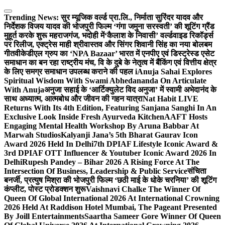
Skip
to
Trending News:
सुर म्यूजिक वर्ल्ड प्रा.लि., निर्माता सुरिंदर यादव और
content
निर्देशक विजय यादव की भोजपुरी फिल्म ‘गंगा जमुना सरस्वती’ की शूटिंग ग्रैंड
मुहूर्त करके शुरू महराजगंज, भदोही में
‘कैलाश के निवासी’ वर्ल्डवाइड रिकॉर्ड्स
पर रिलीज, एक्ट्रेस माही श्रीवास्तव और सिंगर शिवानी सिंह का नया बोलबम
गीत
वीकेडीएल ग्रुप का ‘NPA Bazaar’ भारत में एनपीए एवं डिस्ट्रेस्ड एसेट
समाधान का बन रहा राष्ट्रीय मंच, वि के दुबे के नेतृत्व में बैंकिंग एवं वित्तीय क्षेत्र
के लिए समग्र समाधान उपलब्ध कराने की पहल i
Anuja Sahai Explores
Spiritual Wisdom With Swami Abhedananda On Articulate
With Anuja
अनुजा सहाई के ‘आर्टिक्युलेट विद अनुजा’ में स्वामी अभेदानंद के
साथ अध्यात्म, आत्मबोध और जीवन की गहन यात्रा
Nat Habit LIVE
Returns With Its 4th Edition, Featuring Sanjana Sanghi In An
Exclusive Look Inside Fresh Ayurveda Kitchen
AAFT Hosts
Engaging Mental Health Workshop By Aruna Babbar At
Marwah Studios
Kalyanji Jana’s 5th Bharat Gaurav Icon
Award 2026 Held In Delhi
7th DPIAF Lifestyle Iconic Award &
3rd DPIAF OTT Influencer & Youtuber Iconic Award 2026 In
Delhi
Rupesh Pandey – Bihar 2026 A Rising Force At The
Intersection Of Business, Leadership & Public Service
संचिता
बनर्जी, प्रत्युष मिश्रा की भोजपुरी फिल्म ‘छठी माई के धोके चरनिया’ की शूटिंग
कंप्लीट, पोस्ट प्रोडक्शन शुरू
Vaishnavi Chalke The Winner Of
Queen Of Global International 2026 At International Crowning
2026 Held At Raddison Hotel Mumbai, The Pageant Presented
By Joill Entertainments
Saartha Sameer Gore Winner Of Queen