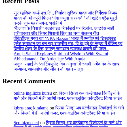
Recent Posts
सुर म्यूजिक वर्ल्ड प्रा.लि., निर्माता सुरिंदर यादव और निर्देशक विजय
यादव की भोजपुरी फिल्म ‘गंगा जमुना सरस्वती’ की शूटिंग ग्रैंड मुहूर्त
करके शुरू महराजगंज, भदोही में
‘कैलाश के निवासी’ वर्ल्डवाइड रिकॉर्ड्स पर रिलीज, एक्ट्रेस माही
श्रीवास्तव और सिंगर शिवानी सिंह का नया बोलबम गीत
वीकेडीएल ग्रुप का ‘NPA Bazaar’ भारत में एनपीए एवं डिस्ट्रेस्ड
एसेट समाधान का बन रहा राष्ट्रीय मंच, वि के दुबे के नेतृत्व में बैंकिंग एवं
वित्तीय क्षेत्र के लिए समग्र समाधान उपलब्ध कराने की पहल i
Anuja Sahai Explores Spiritual Wisdom With Swami
Abhedananda On Articulate With Anuja
अनुजा सहाई के ‘आर्टिक्युलेट विद अनुजा’ में स्वामी अभेदानंद के साथ
अध्यात्म, आत्मबोध और जीवन की गहन यात्रा
Recent Comments
online ingilizce kursu
on
प्रिया सिन्हा अब वर्ल्डवाइड रिकॉर्ड्स के
गाने और फिल्मों में ही आएंगी नजर, एक्सक्लूसिव कॉन्ट्रैक्ट किया साईन
kıbrıs araç kiralama
on
प्रिया सिन्हा अब वर्ल्डवाइड रिकॉर्ड्स के गाने
और फिल्मों में ही आएंगी नजर, एक्सक्लूसिव कॉन्ट्रैक्ट किया साईन
Seo hizmetleri
on
प्रिया सिन्हा अब वर्ल्डवाइड रिकॉर्ड्स के गाने और