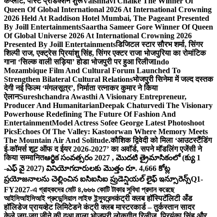
कंप्लीट, पोस्ट प्रोडक्शन शुरू
Vaishnavi Chalke The Winner Of
Queen Of Global International 2026 At International Crowning
2026 Held At Raddison Hotel Mumbai, The Pageant Presented
By Joill Entertainments
Saartha Sameer Gore Winner Of Queen
Of Global Universe 2026 At International Crowning 2026
Presented By Joill Entertainments
डिजिटल स्टार सौरभ शर्मा, सिंगर
शिल्पी राज, एक्ट्रेस प्रियांशु सिंह, सिंगर एक्टर राजा भोजपुरिया का रोमांटिक
गाना ‘सिल्क वाली सड़िया’ होडा भोजपुरी पर हुआ रिलीज
Indo
Mozambique Film And Cultural Forum Launched To
Strengthen Bilateral Cultural Relations
भोजपुरी सिनेमा में जल्द दस्तक
देगी नई फिल्म ‘मंगलसूत्र’, निर्माता रत्नाकर कुमार ने किया
ऐलान
Sureshchandra Awasthi A Visionary Entrepreneur,
Producer And Humanitarian
Deepak Chaturvedi The Visionary
Powerhouse Redefining The Future Of Fashion And
Entertainment
Model Actress Sofee George Latest Photoshoot
Pics
Echoes Of The Valley: Kastoorwan Where Memory Meets
The Mountain Air And Solitude.
कौशिक द्विवेदी को मिला ‘आउटस्टैंडिंग
ई-कॉमर्स शूट ऑफ द ईयर 2026-2027’ का अवॉर्ड, सपने मॉडलिंग एजेंसी ने
किया सम्मानित
ఆర్థిక సంవత్సరం 2027 , మొదటి త్రైమాసికంలో (క్యు 1
-ఎఫ్ వై 2027) వినియోగదారులకు మొత్తం రూ. 4,666 కోట్ల
ప్రయోజనాలను చెల్లించిన ఐసిఐసిఐ ప్రుడెన్షియల్ లైఫ్ ఇన్సూరెన్స్
Q1-
FY2027-এ গ্রাহকদের মোট ৪,৬৬৬ কোটি টাকার সুবিধা প্রদান করেছে
আইসিআইসিআই প্রুডেন্সিয়াল লাইফ ইন্স্যুরেন্স
कंट्री क्लब हॉस्पिटॅलिटी अँड
हॉलिडेज प्रायव्हेट लिमिटेडने कंट्री क्लब मास्टरकार्ड – तुर्कस्तान सादर
केले.
जुग-जुग जीने की दुआ वाला भोजपुरी लोकगीत रिलीज, प्रियंका सिंह और