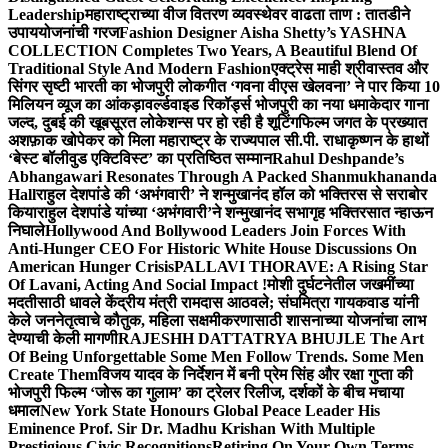
Leadership
महाराष्ट्राच्या वीज वितरण व्यवस्थेवर वाढता ताण : तातडीने
उपाययोजनांची गरज
Fashion Designer Aisha Shetty’s YASHNA
COLLECTION Completes Two Years, A Beautiful Blend Of
Traditional Style And Modern Fashion
एक्ट्रेस माही श्रीवास्तव और
सिंगर सृष्टी भारती का भोजपुरी लोकगीत ‘गवना वीएस खेलवना’ ने पार किया 10
मिलियन व्यूज का आंकड़ा
वर्ल्डवाइड रिकॉर्ड्स भोजपुरी का नया धमाकेदार गाना
जल्द, दुबई की खूबसूरत लोकेशन्स पर हो रही है शूटिंग
फिल्म जगत के प्रख्यात
अशफ़ाक खोपेकर को मिला महाराष्ट्र के राज्यपाल सी.पी. राधाकृष्णन के हाथों
‘बेस्ट बॉलीवुड एक्टिविस्ट’ का प्रतिष्ठित सम्मान
Rahul Deshpande’s
Abhangawari Resonates Through A Packed Shanmukhananda
Hall
राहुल देशपांडे की ‘अभंगवारी’ ने शन्मुखानंद हॉल को भक्तिरस से सराबोर
किया
राहुल देशपांडे यांच्या ‘अभंगवारी’ने शन्मुखानंद सभागृह भक्तिरसात न्हाऊन
निघाले
Hollywood And Bollywood Leaders Join Forces With
Anti-Hunger CEO For Historic White House Discussions On
American Hunger Crisis
PALLAVI THORAVE: A Rising Star
Of Lavani, Acting And Social Impact !
मोशी दुर्घटनेतील जखमींच्या
मदतीसाठी धावले केंद्रीय मंत्री रामदास आठवले; संघमित्रा गायकवाड यांनी
केले जननेतृत्वाचे कौतुक, महिला सक्षमीकरणासाठी शासनाच्या योजनांचा लाभ
देण्याची केली मागणी
RAJESHH DATTATRYA BHUJLE The Art
Of Being Unforgettable Some Men Follow Trends. Some Men
Create Them
विजय यादव के निर्देशन में बनी प्रेम सिंह और रक्षा गुप्ता की
भोजपुरी फिल्म ‘जोरू का गुलाम’ का ट्रेलर रिलीज, दर्शकों के बीच मचाया
धमाल
New York State Honours Global Peace Leader His
Eminence Prof. Sir Dr. Madhu Krishan With Multiple
Prestigious Civic Recognitions
Retiring On Your Own Terms