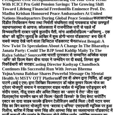
With ICICI Pru Gold Pension Savings: The Growing Shift
Toward Lifelong Financial Freedom
His Eminence Prof. Dr.
Madhu Krishan Honoured Peace Ambassadors At United
Nations Headquarters During Global Peace Seminar
कलाकारांच्या
दिंडीत रिपब्लिकन नेत्या तथा निर्माती संघमित्रा ताई गायकवाड यांचा उत्स्फूर्त
सहभाग
आस्था से आगाज: कोलकाता में राजनीतिक पारी से पहले माँ
विन्ध्यवासिनी दरबार पहुंचे कुलदीप मैती, मांगा आशीर्वाद
फ़िल्म “अभिमन्यु – एक
शोध” की शूटिंग जुलाई के आखिर में शुरू होगी
‘भारत पॉडकास्ट’ बना देश में
सबसे ज्यादा देखे जाने वाला डिजिटल पॉडकास्ट चैनल
West Bengal: A
New Twist To Speculation About A Change In The Bharatiya
Janata Party: Could The BJP Send Kuldip Maity To The
Rajya Sabha? Sources
यश भारती पुरस्कार से सम्मानित अभिषेक यादव
‘अभि’ को फ़िल्म मेकर धीरू यादव ने जन्मदिन पर दी बधाई, लिम्का बुक
रिकॉर्डधारी को सराहा
Casting Director Kashyap Chandhock
Continues His Successful Run With Jeevan Bheema
Yojna
Aruna Babbar Shares Powerful Message On Mental
Health At MSTV OTT Platform
डॉ एस वी अंचन द्वारा निर्मित, डॉ अतुल
पाटणे (आई ए एस) द्वारा लिखित फिल्मस्टार डॉ महेश कुमार फिल्म भोज का
ट्रेलर भोजपुरी समाज ने सराहा
एयर वाइस मार्शल से म्यूज़िक प्रोड्यूसर बने
संदीप रावत, नीलू रावत और अमित मिश्रा का ‘असर ये तेरा’ जीत रहा
दिल
एक्ट्रेस यास्मीन खान को फिल्म ‘देहाती डिस्को’ के लिए बेस्ट सपोर्टिंग
एक्टर का दादा साहब फाल्के इंडियन टेलीविज़न अवॉर्ड मिला।
देसी स्टार समर
सिंह का बिग ब्लास्ट भोजपुरी गाना ‘बदरवा ए धनिया’ एसएफसी म्यूजिक पर हुआ
रिलीज, बारिश में दिखा समर सिंह और आस्था सिंह का जलवा
भारत पॉडकास्ट में