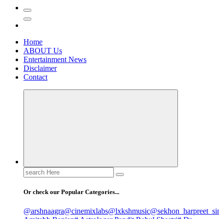
Home
ABOUT Us
Entertainment News
Disclaimer
Contact
Search
for:
Or check our Popular Categories...
@arshnaagra
@cinemixlabs
@lxkshmusic
@sekhon_harpreet_si