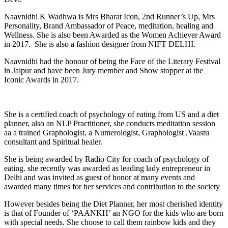
Naavnidhi K Wadhwa is Mrs Bharat Icon, 2nd Runner’s Up, Mrs
Personality, Brand Ambassador of Peace, meditation, healing and
Wellness. She is also been Awarded as the Women Achiever Award
in 2017. She is also a fashion designer from NIFT DELHI.
Naavnidhi had the honour of being the Face of the Literary Festival
in Jaipur and have been Jury member and Show stopper at the
Iconic Awards in 2017.
She is a certified coach of psychology of eating from US and a diet
planner, also an NLP Practitioner, she conducts meditation session
aa a trained Graphologist, a Numerologist, Graphologist ,Vaastu
consultant and Spiritual healer.
She is being awarded by Radio City for coach of psychology of
eating. she recently was awarded as leading lady entrepreneur in
Delhi and was invited as guest of honor at many events and
awarded many times for her services and contribution to the society
However besides being the Diet Planner, her most cherished identity
is that of Founder of ‘PAANKH’ an NGO for the kids who are born
with special needs. She choose to call them rainbow kids and they