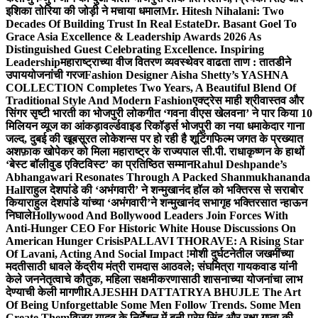
इशिका तोरिया की जोड़ी ने मचाया धमाल
Mr. Hitesh Nihalani: Two
Decades Of Building Trust In Real Estate
Dr. Basant Goel To
Grace Asia Excellence & Leadership Awards 2026 As
Distinguished Guest Celebrating Excellence. Inspiring
Leadership
महाराष्ट्राच्या वीज वितरण व्यवस्थेवर वाढता ताण : तातडीने
उपाययोजनांची गरज
Fashion Designer Aisha Shetty’s YASHNA
COLLECTION Completes Two Years, A Beautiful Blend Of
Traditional Style And Modern Fashion
एक्ट्रेस माही श्रीवास्तव और
सिंगर सृष्टी भारती का भोजपुरी लोकगीत ‘गवना वीएस खेलवना’ ने पार किया 10
मिलियन व्यूज का आंकड़ा
वर्ल्डवाइड रिकॉर्ड्स भोजपुरी का नया धमाकेदार गाना
जल्द, दुबई की खूबसूरत लोकेशन्स पर हो रही है शूटिंग
फिल्म जगत के प्रख्यात
अशफ़ाक खोपेकर को मिला महाराष्ट्र के राज्यपाल सी.पी. राधाकृष्णन के हाथों
‘बेस्ट बॉलीवुड एक्टिविस्ट’ का प्रतिष्ठित सम्मान
Rahul Deshpande’s
Abhangawari Resonates Through A Packed Shanmukhananda
Hall
राहुल देशपांडे की ‘अभंगवारी’ ने शन्मुखानंद हॉल को भक्तिरस से सराबोर
किया
राहुल देशपांडे यांच्या ‘अभंगवारी’ने शन्मुखानंद सभागृह भक्तिरसात न्हाऊन
निघाले
Hollywood And Bollywood Leaders Join Forces With
Anti-Hunger CEO For Historic White House Discussions On
American Hunger Crisis
PALLAVI THORAVE: A Rising Star
Of Lavani, Acting And Social Impact !
मोशी दुर्घटनेतील जखमींच्या
मदतीसाठी धावले केंद्रीय मंत्री रामदास आठवले; संघमित्रा गायकवाड यांनी
केले जननेतृत्वाचे कौतुक, महिला सक्षमीकरणासाठी शासनाच्या योजनांचा लाभ
देण्याची केली मागणी
RAJESHH DATTATRYA BHUJLE The Art
Of Being Unforgettable Some Men Follow Trends. Some Men
Create Them
विजय यादव के निर्देशन में बनी प्रेम सिंह और रक्षा गुप्ता की