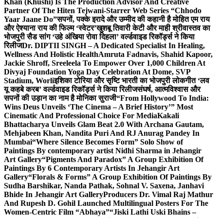
Khan (Khushi) Is The Production Advisor And Creative
Partner Of The Hiten Tejwani-Starrer Web Series “Chhodo
Yaar Jaane Do”
सपनों, पक्के इरादे और उम्मीद की कहानी है मोहित एम राय
और ऐश्याना राय की फिल्म ‘स्वेटर’
खुशबू तिवारी केटी और माही श्रीवास्तव का
भोजपुरी सैड सांग ‘उहे अंखिया रोवा दिहला’ वर्ल्डवाइड रिकॉर्ड्स ने किया
रिलीज
Dr. DIPTII SINGH – A Dedicated Specialist In Healing,
Wellness And Holistic Health
Amruta Fadnavis, Shahid Kapoor,
Jackie Shroff, Sreeleela To Empower Over 1,000 Children At
Divyaj Foundation Yoga Day Celebration At Dome, SVP
Stadium, Worli
इशिका टोरिया और सृष्टि भारती का भोजपुरी लोकगीत ‘लव
यू कहबे करब’ वर्ल्डवाइड रिकॉर्ड्स ने किया रिलीज
संघर्ष, आत्मविश्वास और
सपनों की उड़ान का नाम है मोनिका सुराजी
“From Hollywood To India:
Wins Deus Unveils ‘The Cinema – A Brief History’” Most
Cinematic And Professional Choice For Media
Kakali
Bhattacharya Unveils Glam Beat 2.0 With Archana Gautam,
Mehjabeen Khan, Nandita Puri And RJ Anurag Pandey In
Mumbai
“Where Silence Becomes Form” Solo Show of
Paintings By contemporary artist Nidhi Sharma in Jehangir
Art Gallery
“Pigments And Paradox” A Group Exhibition Of
Paintings By 6 Contemporary Artists In Jehangir Art
Gallery
“Florals & Forms” A Group Exhibition Of Paintings By
Sudha Barshikar, Nanda Pathak, Sohnal V. Saxena, Janhavi
Bhide In Jehangir Art Gallery
Producers Dr. Vimal Raj Mathur
And Rupesh D. Gohil Launched Multilingual Posters For The
Women-Centric Film “Abhaya”
“Jiski Lathi Uski Bhains –