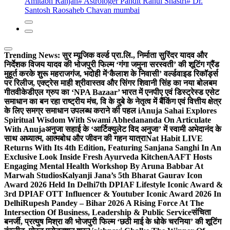
Amitabh Ranjan
# Astrologer Pandit Rahul Shastri
# Dr.
Santosh Raosaheb Chavan mumbai
Trending News:
सुर म्यूजिक वर्ल्ड प्रा.लि., निर्माता सुरिंदर यादव और
निर्देशक विजय यादव की भोजपुरी फिल्म ‘गंगा जमुना सरस्वती’ की शूटिंग ग्रैंड
मुहूर्त करके शुरू महराजगंज, भदोही में
‘कैलाश के निवासी’ वर्ल्डवाइड रिकॉर्ड्स
पर रिलीज, एक्ट्रेस माही श्रीवास्तव और सिंगर शिवानी सिंह का नया बोलबम
गीत
वीकेडीएल ग्रुप का ‘NPA Bazaar’ भारत में एनपीए एवं डिस्ट्रेस्ड एसेट
समाधान का बन रहा राष्ट्रीय मंच, वि के दुबे के नेतृत्व में बैंकिंग एवं वित्तीय क्षेत्र
के लिए समग्र समाधान उपलब्ध कराने की पहल i
Anuja Sahai Explores
Spiritual Wisdom With Swami Abhedananda On Articulate
With Anuja
अनुजा सहाई के ‘आर्टिक्युलेट विद अनुजा’ में स्वामी अभेदानंद के
साथ अध्यात्म, आत्मबोध और जीवन की गहन यात्रा
Nat Habit LIVE
Returns With Its 4th Edition, Featuring Sanjana Sanghi In An
Exclusive Look Inside Fresh Ayurveda Kitchen
AAFT Hosts
Engaging Mental Health Workshop By Aruna Babbar At
Marwah Studios
Kalyanji Jana’s 5th Bharat Gaurav Icon
Award 2026 Held In Delhi
7th DPIAF Lifestyle Iconic Award &
3rd DPIAF OTT Influencer & Youtuber Iconic Award 2026 In
Delhi
Rupesh Pandey – Bihar 2026 A Rising Force At The
Intersection Of Business, Leadership & Public Service
संचिता
बनर्जी, प्रत्युष मिश्रा की भोजपुरी फिल्म ‘छठी माई के धोके चरनिया’ की शूटिंग