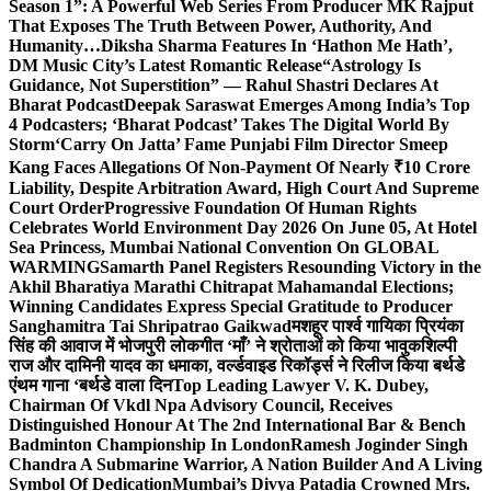
Season 1”: A Powerful Web Series From Producer MK Rajput
That Exposes The Truth Between Power, Authority, And
Humanity…
Diksha Sharma Features In ‘Hathon Me Hath’,
DM Music City’s Latest Romantic Release
“Astrology Is
Guidance, Not Superstition” — Rahul Shastri Declares At
Bharat Podcast
Deepak Saraswat Emerges Among India’s Top
4 Podcasters; ‘Bharat Podcast’ Takes The Digital World By
Storm
‘Carry On Jatta’ Fame Punjabi Film Director Smeep
Kang Faces Allegations Of Non-Payment Of Nearly ₹10 Crore
Liability, Despite Arbitration Award, High Court And Supreme
Court Order
Progressive Foundation Of Human Rights
Celebrates World Environment Day 2026 On June 05, At Hotel
Sea Princess, Mumbai National Convention On GLOBAL
WARMING
Samarth Panel Registers Resounding Victory in the
Akhil Bharatiya Marathi Chitrapat Mahamandal Elections;
Winning Candidates Express Special Gratitude to Producer
Sanghamitra Tai Shripatrao Gaikwad
मशहूर पार्श्व गायिका प्रियंका
सिंह की आवाज में भोजपुरी लोकगीत ‘माँ’ ने श्रोताओं को किया भावुक
शिल्पी
राज और दामिनी यादव का धमाका, वर्ल्डवाइड रिकॉर्ड्स ने रिलीज किया बर्थडे
एंथम गाना ‘बर्थडे वाला दिन
Top Leading Lawyer V. K. Dubey,
Chairman Of Vkdl Npa Advisory Council, Receives
Distinguished Honour At The 2nd International Bar & Bench
Badminton Championship In London
Ramesh Joginder Singh
Chandra A Submarine Warrior, A Nation Builder And A Living
Symbol Of Dedication
Mumbai’s Divya Patadia Crowned Mrs.