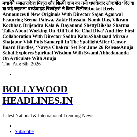
मचायेंगे धमाल
राकेश मिश्रा और शिल्पी राज का नया धमाकेदार लोकगीत ‘दिलवा
बा रुई जइसन’ वर्ल्डवाइड रिकॉर्ड्स ने किया रिलीज
Rocket Reels
Announces 8 New Originals With Director Sajan Agarwal
Featuring Seema Pahwa, Zakir Hussain, Namit Das, Vikram
Kochhar, Brijendra Kala & Dayanand Shetty
Diksha Sharma
Talks About Working On ‘Dil Tod Ke Chal Diya’ And Her First
Collaboration With Director Sadhu Kabra
Shahzaad Mirza’s
Shajapur Visit Puts Samarpit In The Spotlight
After Censor
Board Hurdles, ‘Navya Chakra’ Set For June 26 Release
Anuja
Sahai Explores Spiritual Wisdom With Swami Abhedananda
On Articulate With Anuja
Thu. Aug 6th, 2026
BOLLYWOOD
HEADLINES.IN
Latest National & International Trending News
Subscribe