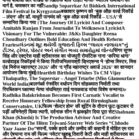
फर्जी बाबाओं और पाखंड के खिलाफ बोले रोहित भार्गव- ज्योतिष समाधान का
मार्ग है, चमत्कार का नहीं
Sandip Soparrkar At Bishkek International
Film Festival In Kyrgyzstan
बख्तवार कृष्णन को ‘बुक ऑफ़ वर्ल्ड रिकॉर्ड
– लंदन’ और डॉ. माधुरी पानमंद को ‘बुक ऑफ़ वर्ल्ड रिकॉर्ड – USA’ से
सम्मानित किया गया।
The Journey Of Lyricist And Composer
Amitabh Ranjan From Journalist To Welknown Lyricist
A
Visionary For The Vulnerable: J&Ks Daughter Reena
Choudhary Outlines Bold Education And Health Reform
Fearless
લંડનમાં શૂટ થયેલી ગુજરાતી ફિલ્મ “લાયક નાલાયક”નું
ટીઝર, ટ્રેલર, પોસ્ટર અને સંગીત ભવ્ય સમારોહમાં લોન્ચ
सिंगर सुगम
सिंह और एक्ट्रेस माही श्रीवास्तव का भोजपुरी रोमांटिक गाना ‘करिया धागा’
वर्ल्डवाइड रिकॉर्ड्स ने किया रिलीज
निलायश्री क्रिएशन्स ने ‘होप्स मिस्टर, मिस
एंड मिसेज महाराष्ट्र 2026’ और ‘द ग्रैंड महाराष्ट्र अवार्ड 2026’ का शानदार
आयोजन किया मुंबई:
Heartfelt Birthday Wishes To CM Vijay
Thalapathy, The Superstar – Angel Tetarbe (Miss Glamourface
World India)
बालगंधर्व रंगमंदिर वर्धापन दिन सोहळ्यात निर्माती तथा
रिपब्लिकन पक्षाच्या नेत्या संघमित्रा ताई गायकवाड यांचा विशेष सन्मान
Dr
Radhika Balakrishnan Becomes First Carnatic Vocalist to
Receive Honorary Fellowship from Royal Birmingham
Conservatoire, UK
फिल्म ‘शेल्टर होम’ की शूटिंग के दौरान फूट-फूटकर रो
पड़ीं अभिनेत्री दिव्या त्यागी, दर्दनाक सीन ने झकझोर दिया पूरा सेट
Shabnam
Khan (Khushi) Is The Production Advisor And Creative
Partner Of The Hiten Tejwani-Starrer Web Series “Chhodo
Yaar Jaane Do”
सपनों, पक्के इरादे और उम्मीद की कहानी है मोहित एम राय
और ऐश्याना राय की फिल्म ‘स्वेटर’
खुशबू तिवारी केटी और माही श्रीवास्तव का