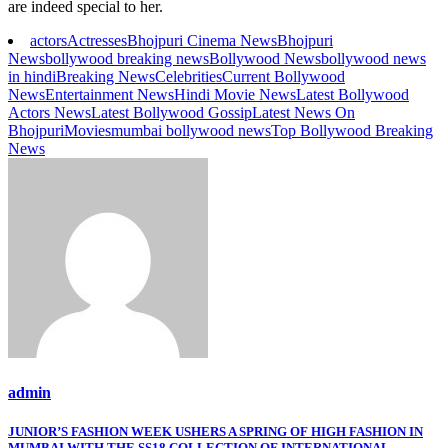
are indeed special to her.
actors
Actresses
Bhojpuri Cinema News
Bhojpuri
News
bollywood breaking news
Bollywood News
bollywood news
in hindi
Breaking News
Celebrities
Current Bollywood
News
Entertainment News
Hindi Movie News
Latest Bollywood
Actors News
Latest Bollywood Gossip
Latest News On
Bhojpuri
Movies
mumbai bollywood news
Top Bollywood Breaking
News
admin
Post
JUNIOR’S FASHION WEEK USHERS A SPRING OF HIGH FASHION IN
MUMBAI WITH THE SS18 COLLECTION OF INTERNATIONAL