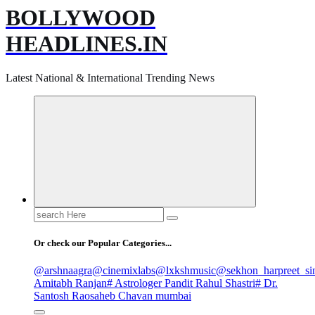
BOLLYWOOD
HEADLINES.IN
Latest National & International Trending News
Search
for:
Or check our Popular Categories...
@arshnaagra
@cinemixlabs
@lxkshmusic
@sekhon_harpreet_si
Amitabh Ranjan
# Astrologer Pandit Rahul Shastri
# Dr.
Santosh Raosaheb Chavan mumbai