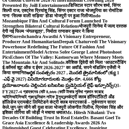
Of Global Universe 2026 At International Crowning 2026
Presented By Joill Entertainments
डिजिटल स्टार सौरभ शर्मा, सिंगर
शिल्पी राज, एक्ट्रेस प्रियांशु सिंह, सिंगर एक्टर राजा भोजपुरिया का रोमांटिक
गाना ‘सिल्क वाली सड़िया’ होडा भोजपुरी पर हुआ रिलीज
Indo
Mozambique Film And Cultural Forum Launched To
Strengthen Bilateral Cultural Relations
भोजपुरी सिनेमा में जल्द दस्तक
देगी नई फिल्म ‘मंगलसूत्र’, निर्माता रत्नाकर कुमार ने किया
ऐलान
Sureshchandra Awasthi A Visionary Entrepreneur,
Producer And Humanitarian
Deepak Chaturvedi The Visionary
Powerhouse Redefining The Future Of Fashion And
Entertainment
Model Actress Sofee George Latest Photoshoot
Pics
Echoes Of The Valley: Kastoorwan Where Memory Meets
The Mountain Air And Solitude.
कौशिक द्विवेदी को मिला ‘आउटस्टैंडिंग
ई-कॉमर्स शूट ऑफ द ईयर 2026-2027’ का अवॉर्ड, सपने मॉडलिंग एजेंसी ने
किया सम्मानित
ఆర్థిక సంవత్సరం 2027 , మొదటి త్రైమాసికంలో (క్యు 1
-ఎఫ్ వై 2027) వినియోగదారులకు మొత్తం రూ. 4,666 కోట్ల
ప్రయోజనాలను చెల్లించిన ఐసిఐసిఐ ప్రుడెన్షియల్ లైఫ్ ఇన్సూరెన్స్
Q1-
FY2027-এ গ্রাহকদের মোট ৪,৬৬৬ কোটি টাকার সুবিধা প্রদান করেছে
আইসিআইসিআই প্রুডেন্সিয়াল লাইফ ইন্স্যুরেন্স
कंट्री क्लब हॉस्पिटॅलिटी अँड
हॉलिडेज प्रायव्हेट लिमिटेडने कंट्री क्लब मास्टरकार्ड – तुर्कस्तान सादर
केले.
जुग-जुग जीने की दुआ वाला भोजपुरी लोकगीत रिलीज, प्रियंका सिंह और
इशिका तोरिया की जोड़ी ने मचाया धमाल
Mr. Hitesh Nihalani: Two
Decades Of Building Trust In Real Estate
Dr. Basant Goel To
Grace Asia Excellence & Leadership Awards 2026 As
Distinguished Guest Celebrating Excellence. Inspiring