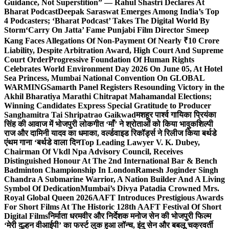
Guidance, Not Superstition” — Rahul Shastri Declares At
Bharat Podcast
Deepak Saraswat Emerges Among India’s Top
4 Podcasters; ‘Bharat Podcast’ Takes The Digital World By
Storm
‘Carry On Jatta’ Fame Punjabi Film Director Smeep
Kang Faces Allegations Of Non-Payment Of Nearly ₹10 Crore
Liability, Despite Arbitration Award, High Court And Supreme
Court Order
Progressive Foundation Of Human Rights
Celebrates World Environment Day 2026 On June 05, At Hotel
Sea Princess, Mumbai National Convention On GLOBAL
WARMING
Samarth Panel Registers Resounding Victory in the
Akhil Bharatiya Marathi Chitrapat Mahamandal Elections;
Winning Candidates Express Special Gratitude to Producer
Sanghamitra Tai Shripatrao Gaikwad
मशहूर पार्श्व गायिका प्रियंका
सिंह की आवाज में भोजपुरी लोकगीत ‘माँ’ ने श्रोताओं को किया भावुक
शिल्पी
राज और दामिनी यादव का धमाका, वर्ल्डवाइड रिकॉर्ड्स ने रिलीज किया बर्थडे
एंथम गाना ‘बर्थडे वाला दिन
Top Leading Lawyer V. K. Dubey,
Chairman Of Vkdl Npa Advisory Council, Receives
Distinguished Honour At The 2nd International Bar & Bench
Badminton Championship In London
Ramesh Joginder Singh
Chandra A Submarine Warrior, A Nation Builder And A Living
Symbol Of Dedication
Mumbai’s Divya Patadia Crowned Mrs.
Royal Global Queen 2026
AAFT Introduces Prestigious Awards
For Short Films At The Historic 128th AAFT Festival Of Short
Digital Films
निर्माता धरमवीर और निर्देशक मनोज सेन की भोजपुरी फिल्म
‘मेरी दुल्हन वीआईपी’ का फर्स्ट लुक हुआ लॉन्च, इंदु सेन और बबलू चक्रवर्ती