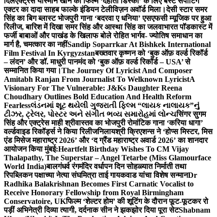
दिल
एक्ट्रेस यास्मीन खान को फिल्म ‘देहाती डिस्को’ के लिए बेस्ट सपोर्टिंग
एक्टर का दादा साहब फाल्के इंडियन टेलीविज़न अवॉर्ड मिला।
देसी स्टार समर
सिंह का बिग ब्लास्ट भोजपुरी गाना ‘बदरवा ए धनिया’ एसएफसी म्यूजिक पर हुआ
रिलीज, बारिश में दिखा समर सिंह और आस्था सिंह का जलवा
भारत पॉडकास्ट में
फर्जी बाबाओं और पाखंड के खिलाफ बोले रोहित भार्गव- ज्योतिष समाधान का
मार्ग है, चमत्कार का नहीं
Sandip Soparrkar At Bishkek International
Film Festival In Kyrgyzstan
बख्तवार कृष्णन को ‘बुक ऑफ़ वर्ल्ड रिकॉर्ड
– लंदन’ और डॉ. माधुरी पानमंद को ‘बुक ऑफ़ वर्ल्ड रिकॉर्ड – USA’ से
सम्मानित किया गया।
The Journey Of Lyricist And Composer
Amitabh Ranjan From Journalist To Welknown Lyricist
A
Visionary For The Vulnerable: J&Ks Daughter Reena
Choudhary Outlines Bold Education And Health Reform
Fearless
લંડનમાં શૂટ થયેલી ગુજરાતી ફિલ્મ “લાયક નાલાયક”નું
ટીઝર, ટ્રેલર, પોસ્ટર અને સંગીત ભવ્ય સમારોહમાં લોન્ચ
सिंगर सुगम
सिंह और एक्ट्रेस माही श्रीवास्तव का भोजपुरी रोमांटिक गाना ‘करिया धागा’
वर्ल्डवाइड रिकॉर्ड्स ने किया रिलीज
निलायश्री क्रिएशन्स ने ‘होप्स मिस्टर, मिस
एंड मिसेज महाराष्ट्र 2026’ और ‘द ग्रैंड महाराष्ट्र अवार्ड 2026’ का शानदार
आयोजन किया मुंबई:
Heartfelt Birthday Wishes To CM Vijay
Thalapathy, The Superstar – Angel Tetarbe (Miss Glamourface
World India)
बालगंधर्व रंगमंदिर वर्धापन दिन सोहळ्यात निर्माती तथा
रिपब्लिकन पक्षाच्या नेत्या संघमित्रा ताई गायकवाड यांचा विशेष सन्मान
Dr
Radhika Balakrishnan Becomes First Carnatic Vocalist to
Receive Honorary Fellowship from Royal Birmingham
Conservatoire, UK
फिल्म ‘शेल्टर होम’ की शूटिंग के दौरान फूट-फूटकर रो
पड़ीं अभिनेत्री दिव्या त्यागी, दर्दनाक सीन ने झकझोर दिया पूरा सेट
Shabnam