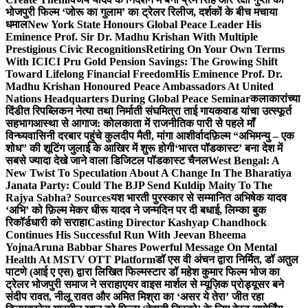
भोजपुरी फिल्म ‘जोरू का गुलाम’ का ट्रेलर रिलीज, दर्शकों के बीच मचाया
धमाल
New York State Honours Global Peace Leader His
Eminence Prof. Sir Dr. Madhu Krishan With Multiple
Prestigious Civic Recognitions
Retiring On Your Own Terms
With ICICI Pru Gold Pension Savings: The Growing Shift
Toward Lifelong Financial Freedom
His Eminence Prof. Dr.
Madhu Krishan Honoured Peace Ambassadors At United
Nations Headquarters During Global Peace Seminar
कलाकारांच्या
दिंडीत रिपब्लिकन नेत्या तथा निर्माती संघमित्रा ताई गायकवाड यांचा उत्स्फूर्त
सहभाग
आस्था से आगाज: कोलकाता में राजनीतिक पारी से पहले माँ
विन्ध्यवासिनी दरबार पहुंचे कुलदीप मैती, मांगा आशीर्वाद
फ़िल्म “अभिमन्यु – एक
शोध” की शूटिंग जुलाई के आखिर में शुरू होगी
‘भारत पॉडकास्ट’ बना देश में
सबसे ज्यादा देखे जाने वाला डिजिटल पॉडकास्ट चैनल
West Bengal: A
New Twist To Speculation About A Change In The Bharatiya
Janata Party: Could The BJP Send Kuldip Maity To The
Rajya Sabha? Sources
यश भारती पुरस्कार से सम्मानित अभिषेक यादव
‘अभि’ को फ़िल्म मेकर धीरू यादव ने जन्मदिन पर दी बधाई, लिम्का बुक
रिकॉर्डधारी को सराहा
Casting Director Kashyap Chandhock
Continues His Successful Run With Jeevan Bheema
Yojna
Aruna Babbar Shares Powerful Message On Mental
Health At MSTV OTT Platform
डॉ एस वी अंचन द्वारा निर्मित, डॉ अतुल
पाटणे (आई ए एस) द्वारा लिखित फिल्मस्टार डॉ महेश कुमार फिल्म भोज का
ट्रेलर भोजपुरी समाज ने सराहा
एयर वाइस मार्शल से म्यूज़िक प्रोड्यूसर बने
संदीप रावत, नीलू रावत और अमित मिश्रा का ‘असर ये तेरा’ जीत रहा