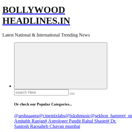
BOLLYWOOD
HEADLINES.IN
Latest National & International Trending News
Search
for:
Or check our Popular Categories...
@arshnaagra
@cinemixlabs
@lxkshmusic
@sekhon_harpreet_si
Amitabh Ranjan
# Astrologer Pandit Rahul Shastri
# Dr.
Santosh Raosaheb Chavan mumbai