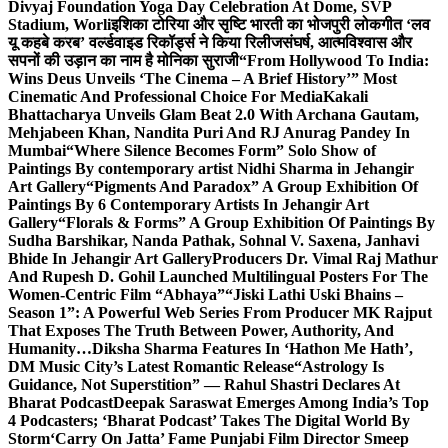
Divyaj Foundation Yoga Day Celebration At Dome, SVP
Stadium, Worli
इशिका टोरिया और सृष्टि भारती का भोजपुरी लोकगीत ‘लव
यू कहबे करब’ वर्ल्डवाइड रिकॉर्ड्स ने किया रिलीज
संघर्ष, आत्मविश्वास और
सपनों की उड़ान का नाम है मोनिका सुराजी
“From Hollywood To India:
Wins Deus Unveils ‘The Cinema – A Brief History’” Most
Cinematic And Professional Choice For Media
Kakali
Bhattacharya Unveils Glam Beat 2.0 With Archana Gautam,
Mehjabeen Khan, Nandita Puri And RJ Anurag Pandey In
Mumbai
“Where Silence Becomes Form” Solo Show of
Paintings By contemporary artist Nidhi Sharma in Jehangir
Art Gallery
“Pigments And Paradox” A Group Exhibition Of
Paintings By 6 Contemporary Artists In Jehangir Art
Gallery
“Florals & Forms” A Group Exhibition Of Paintings By
Sudha Barshikar, Nanda Pathak, Sohnal V. Saxena, Janhavi
Bhide In Jehangir Art Gallery
Producers Dr. Vimal Raj Mathur
And Rupesh D. Gohil Launched Multilingual Posters For The
Women-Centric Film “Abhaya”
“Jiski Lathi Uski Bhains –
Season 1”: A Powerful Web Series From Producer MK Rajput
That Exposes The Truth Between Power, Authority, And
Humanity…
Diksha Sharma Features In ‘Hathon Me Hath’,
DM Music City’s Latest Romantic Release
“Astrology Is
Guidance, Not Superstition” — Rahul Shastri Declares At
Bharat Podcast
Deepak Saraswat Emerges Among India’s Top
4 Podcasters; ‘Bharat Podcast’ Takes The Digital World By
Storm
‘Carry On Jatta’ Fame Punjabi Film Director Smeep