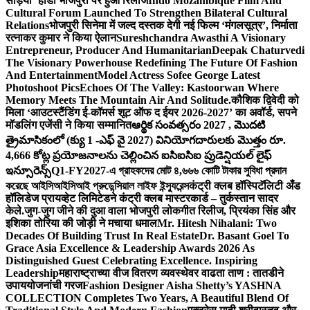
सड़िया’ होडा भोजपुरी पर हुआ रिलीज
Indo Mozambique Film And
Cultural Forum Launched To Strengthen Bilateral Cultural
Relations
भोजपुरी सिनेमा में जल्द दस्तक देगी नई फिल्म ‘मंगलसूत्र’, निर्माता
रत्नाकर कुमार ने किया ऐलान
Sureshchandra Awasthi A Visionary
Entrepreneur, Producer And Humanitarian
Deepak Chaturvedi
The Visionary Powerhouse Redefining The Future Of Fashion
And Entertainment
Model Actress Sofee George Latest
Photoshoot Pics
Echoes Of The Valley: Kastoorwan Where
Memory Meets The Mountain Air And Solitude.
कौशिक द्विवेदी को
मिला ‘आउटस्टैंडिंग ई-कॉमर्स शूट ऑफ द ईयर 2026-2027’ का अवॉर्ड, सपने
मॉडलिंग एजेंसी ने किया सम्मानित
ఆర్థిక సంవత్సరం 2027 , మొదటి
త్రైమాసికంలో (క్యు 1 -ఎఫ్ వై 2027) వినియోగదారులకు మొత్తం రూ.
4,666 కోట్ల ప్రయోజనాలను చెల్లించిన ఐసిఐసిఐ ప్రుడెన్షియల్ లైఫ్
ఇన్సూరెన్స్
Q1-FY2027-এ গ্রাহকদের মোট ৪,৬৬৬ কোটি টাকার সুবিধা প্রদান
করেছে আইসিআইসিআই প্রুডেন্সিয়াল লাইফ ইন্স্যুরেন্স
कंट्री क्लब हॉस्पिटॅलिटी अँड
हॉलिडेज प्रायव्हेट लिमिटेडने कंट्री क्लब मास्टरकार्ड – तुर्कस्तान सादर
केले.
जुग-जुग जीने की दुआ वाला भोजपुरी लोकगीत रिलीज, प्रियंका सिंह और
इशिका तोरिया की जोड़ी ने मचाया धमाल
Mr. Hitesh Nihalani: Two
Decades Of Building Trust In Real Estate
Dr. Basant Goel To
Grace Asia Excellence & Leadership Awards 2026 As
Distinguished Guest Celebrating Excellence. Inspiring
Leadership
महाराष्ट्राच्या वीज वितरण व्यवस्थेवर वाढता ताण : तातडीने
उपाययोजनांची गरज
Fashion Designer Aisha Shetty’s YASHNA
COLLECTION Completes Two Years, A Beautiful Blend Of