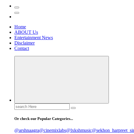
Home
ABOUT Us
Entertainment News
Disclaimer
Contact
Search
for:
Or check our Popular Categories...
@arshnaagra
@cinemixlabs
@lxkshmusic
@sekhon_harpreet_si