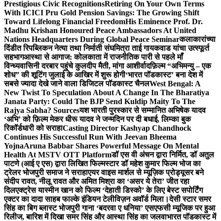
Prestigious Civic Recognitions
Retiring On Your Own Terms
With ICICI Pru Gold Pension Savings: The Growing Shift
Toward Lifelong Financial Freedom
His Eminence Prof. Dr.
Madhu Krishan Honoured Peace Ambassadors At United
Nations Headquarters During Global Peace Seminar
कलाकारांच्या
दिंडीत रिपब्लिकन नेत्या तथा निर्माती संघमित्रा ताई गायकवाड यांचा उत्स्फूर्त
सहभाग
आस्था से आगाज: कोलकाता में राजनीतिक पारी से पहले माँ
विन्ध्यवासिनी दरबार पहुंचे कुलदीप मैती, मांगा आशीर्वाद
फ़िल्म “अभिमन्यु – एक
शोध” की शूटिंग जुलाई के आखिर में शुरू होगी
‘भारत पॉडकास्ट’ बना देश में
सबसे ज्यादा देखे जाने वाला डिजिटल पॉडकास्ट चैनल
West Bengal: A
New Twist To Speculation About A Change In The Bharatiya
Janata Party: Could The BJP Send Kuldip Maity To The
Rajya Sabha? Sources
यश भारती पुरस्कार से सम्मानित अभिषेक यादव
‘अभि’ को फ़िल्म मेकर धीरू यादव ने जन्मदिन पर दी बधाई, लिम्का बुक
रिकॉर्डधारी को सराहा
Casting Director Kashyap Chandhock
Continues His Successful Run With Jeevan Bheema
Yojna
Aruna Babbar Shares Powerful Message On Mental
Health At MSTV OTT Platform
डॉ एस वी अंचन द्वारा निर्मित, डॉ अतुल
पाटणे (आई ए एस) द्वारा लिखित फिल्मस्टार डॉ महेश कुमार फिल्म भोज का
ट्रेलर भोजपुरी समाज ने सराहा
एयर वाइस मार्शल से म्यूज़िक प्रोड्यूसर बने
संदीप रावत, नीलू रावत और अमित मिश्रा का ‘असर ये तेरा’ जीत रहा
दिल
एक्ट्रेस यास्मीन खान को फिल्म ‘देहाती डिस्को’ के लिए बेस्ट सपोर्टिंग
एक्टर का दादा साहब फाल्के इंडियन टेलीविज़न अवॉर्ड मिला।
देसी स्टार समर
सिंह का बिग ब्लास्ट भोजपुरी गाना ‘बदरवा ए धनिया’ एसएफसी म्यूजिक पर हुआ
रिलीज, बारिश में दिखा समर सिंह और आस्था सिंह का जलवा
भारत पॉडकास्ट में