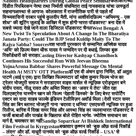
Nations Headquarters During Global Peace Seminar
कलाकारांच्या
दिंडीत रिपब्लिकन नेत्या तथा निर्माती संघमित्रा ताई गायकवाड यांचा उत्स्फूर्त
सहभाग
आस्था से आगाज: कोलकाता में राजनीतिक पारी से पहले माँ
विन्ध्यवासिनी दरबार पहुंचे कुलदीप मैती, मांगा आशीर्वाद
फ़िल्म “अभिमन्यु – एक
शोध” की शूटिंग जुलाई के आखिर में शुरू होगी
‘भारत पॉडकास्ट’ बना देश में
सबसे ज्यादा देखे जाने वाला डिजिटल पॉडकास्ट चैनल
West Bengal: A
New Twist To Speculation About A Change In The Bharatiya
Janata Party: Could The BJP Send Kuldip Maity To The
Rajya Sabha? Sources
यश भारती पुरस्कार से सम्मानित अभिषेक यादव
‘अभि’ को फ़िल्म मेकर धीरू यादव ने जन्मदिन पर दी बधाई, लिम्का बुक
रिकॉर्डधारी को सराहा
Casting Director Kashyap Chandhock
Continues His Successful Run With Jeevan Bheema
Yojna
Aruna Babbar Shares Powerful Message On Mental
Health At MSTV OTT Platform
डॉ एस वी अंचन द्वारा निर्मित, डॉ अतुल
पाटणे (आई ए एस) द्वारा लिखित फिल्मस्टार डॉ महेश कुमार फिल्म भोज का
ट्रेलर भोजपुरी समाज ने सराहा
एयर वाइस मार्शल से म्यूज़िक प्रोड्यूसर बने
संदीप रावत, नीलू रावत और अमित मिश्रा का ‘असर ये तेरा’ जीत रहा
दिल
एक्ट्रेस यास्मीन खान को फिल्म ‘देहाती डिस्को’ के लिए बेस्ट सपोर्टिंग
एक्टर का दादा साहब फाल्के इंडियन टेलीविज़न अवॉर्ड मिला।
देसी स्टार समर
सिंह का बिग ब्लास्ट भोजपुरी गाना ‘बदरवा ए धनिया’ एसएफसी म्यूजिक पर हुआ
रिलीज, बारिश में दिखा समर सिंह और आस्था सिंह का जलवा
भारत पॉडकास्ट में
फर्जी बाबाओं और पाखंड के खिलाफ बोले रोहित भार्गव- ज्योतिष समाधान का
मार्ग है, चमत्कार का नहीं
Sandip Soparrkar At Bishkek International
Film Festival In Kyrgyzstan
बख्तवार कृष्णन को ‘बुक ऑफ़ वर्ल्ड रिकॉर्ड
– लंदन’ और डॉ. माधुरी पानमंद को ‘बुक ऑफ़ वर्ल्ड रिकॉर्ड – USA’ से