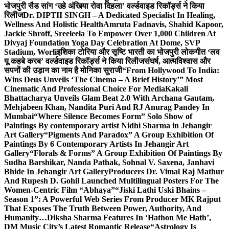
भोजपुरी सैड सांग ‘उहे अंखिया रोवा दिहला’ वर्ल्डवाइड रिकॉर्ड्स ने किया
रिलीज
Dr. DIPTII SINGH – A Dedicated Specialist In Healing,
Wellness And Holistic Health
Amruta Fadnavis, Shahid Kapoor,
Jackie Shroff, Sreeleela To Empower Over 1,000 Children At
Divyaj Foundation Yoga Day Celebration At Dome, SVP
Stadium, Worli
इशिका टोरिया और सृष्टि भारती का भोजपुरी लोकगीत ‘लव
यू कहबे करब’ वर्ल्डवाइड रिकॉर्ड्स ने किया रिलीज
संघर्ष, आत्मविश्वास और
सपनों की उड़ान का नाम है मोनिका सुराजी
“From Hollywood To India:
Wins Deus Unveils ‘The Cinema – A Brief History’” Most
Cinematic And Professional Choice For Media
Kakali
Bhattacharya Unveils Glam Beat 2.0 With Archana Gautam,
Mehjabeen Khan, Nandita Puri And RJ Anurag Pandey In
Mumbai
“Where Silence Becomes Form” Solo Show of
Paintings By contemporary artist Nidhi Sharma in Jehangir
Art Gallery
“Pigments And Paradox” A Group Exhibition Of
Paintings By 6 Contemporary Artists In Jehangir Art
Gallery
“Florals & Forms” A Group Exhibition Of Paintings By
Sudha Barshikar, Nanda Pathak, Sohnal V. Saxena, Janhavi
Bhide In Jehangir Art Gallery
Producers Dr. Vimal Raj Mathur
And Rupesh D. Gohil Launched Multilingual Posters For The
Women-Centric Film “Abhaya”
“Jiski Lathi Uski Bhains –
Season 1”: A Powerful Web Series From Producer MK Rajput
That Exposes The Truth Between Power, Authority, And
Humanity…
Diksha Sharma Features In ‘Hathon Me Hath’,
DM Music City’s Latest Romantic Release
“Astrology Is