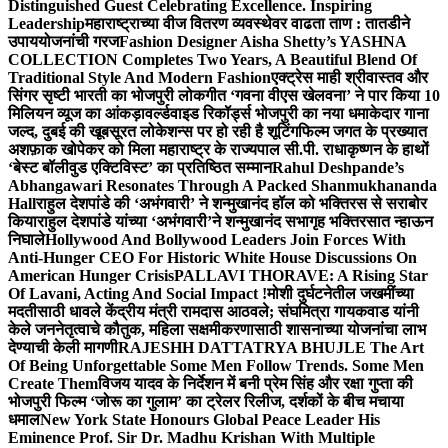
Distinguished Guest Celebrating Excellence. Inspiring
Leadership
महाराष्ट्राच्या वीज वितरण व्यवस्थेवर वाढता ताण : तातडीने
उपाययोजनांची गरज
Fashion Designer Aisha Shetty’s YASHNA
COLLECTION Completes Two Years, A Beautiful Blend Of
Traditional Style And Modern Fashion
एक्ट्रेस माही श्रीवास्तव और
सिंगर सृष्टी भारती का भोजपुरी लोकगीत ‘गवना वीएस खेलवना’ ने पार किया 10
मिलियन व्यूज का आंकड़ा
वर्ल्डवाइड रिकॉर्ड्स भोजपुरी का नया धमाकेदार गाना
जल्द, दुबई की खूबसूरत लोकेशन्स पर हो रही है शूटिंग
फिल्म जगत के प्रख्यात
अशफ़ाक खोपेकर को मिला महाराष्ट्र के राज्यपाल सी.पी. राधाकृष्णन के हाथों
‘बेस्ट बॉलीवुड एक्टिविस्ट’ का प्रतिष्ठित सम्मान
Rahul Deshpande’s
Abhangawari Resonates Through A Packed Shanmukhananda
Hall
राहुल देशपांडे की ‘अभंगवारी’ ने शन्मुखानंद हॉल को भक्तिरस से सराबोर
किया
राहुल देशपांडे यांच्या ‘अभंगवारी’ने शन्मुखानंद सभागृह भक्तिरसात न्हाऊन
निघाले
Hollywood And Bollywood Leaders Join Forces With
Anti-Hunger CEO For Historic White House Discussions On
American Hunger Crisis
PALLAVI THORAVE: A Rising Star
Of Lavani, Acting And Social Impact !
मोशी दुर्घटनेतील जखमींच्या
मदतीसाठी धावले केंद्रीय मंत्री रामदास आठवले; संघमित्रा गायकवाड यांनी
केले जननेतृत्वाचे कौतुक, महिला सक्षमीकरणासाठी शासनाच्या योजनांचा लाभ
देण्याची केली मागणी
RAJESHH DATTATRYA BHUJLE The Art
Of Being Unforgettable Some Men Follow Trends. Some Men
Create Them
विजय यादव के निर्देशन में बनी प्रेम सिंह और रक्षा गुप्ता की
भोजपुरी फिल्म ‘जोरू का गुलाम’ का ट्रेलर रिलीज, दर्शकों के बीच मचाया
धमाल
New York State Honours Global Peace Leader His
Eminence Prof. Sir Dr. Madhu Krishan With Multiple