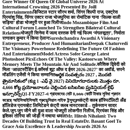
Gore Winner Of Queen Of Global Universe 2026 At
International Crowning 2026 Presented By Joill
Entertainments
डिजिटल स्टार सौरभ शर्मा, सिंगर शिल्पी राज, एक्ट्रेस
प्रियांशु सिंह, सिंगर एक्टर राजा भोजपुरिया का रोमांटिक गाना ‘सिल्क वाली
सड़िया’ होडा भोजपुरी पर हुआ रिलीज
Indo Mozambique Film And
Cultural Forum Launched To Strengthen Bilateral Cultural
Relations
भोजपुरी सिनेमा में जल्द दस्तक देगी नई फिल्म ‘मंगलसूत्र’, निर्माता
रत्नाकर कुमार ने किया ऐलान
Sureshchandra Awasthi A Visionary
Entrepreneur, Producer And Humanitarian
Deepak Chaturvedi
The Visionary Powerhouse Redefining The Future Of Fashion
And Entertainment
Model Actress Sofee George Latest
Photoshoot Pics
Echoes Of The Valley: Kastoorwan Where
Memory Meets The Mountain Air And Solitude.
कौशिक द्विवेदी को
मिला ‘आउटस्टैंडिंग ई-कॉमर्स शूट ऑफ द ईयर 2026-2027’ का अवॉर्ड, सपने
मॉडलिंग एजेंसी ने किया सम्मानित
ఆర్థిక సంవత్సరం 2027 , మొదటి
త్రైమాసికంలో (క్యు 1 -ఎఫ్ వై 2027) వినియోగదారులకు మొత్తం రూ.
4,666 కోట్ల ప్రయోజనాలను చెల్లించిన ఐసిఐసిఐ ప్రుడెన్షియల్ లైఫ్
ఇన్సూరెన్స్
Q1-FY2027-এ গ্রাহকদের মোট ৪,৬৬৬ কোটি টাকার সুবিধা প্রদান
করেছে আইসিআইসিআই প্রুডেন্সিয়াল লাইফ ইন্স্যুরেন্স
कंट्री क्लब हॉस्पिटॅलिटी अँड
हॉलिडेज प्रायव्हेट लिमिटेडने कंट्री क्लब मास्टरकार्ड – तुर्कस्तान सादर
केले.
जुग-जुग जीने की दुआ वाला भोजपुरी लोकगीत रिलीज, प्रियंका सिंह और
इशिका तोरिया की जोड़ी ने मचाया धमाल
Mr. Hitesh Nihalani: Two
Decades Of Building Trust In Real Estate
Dr. Basant Goel To
Grace Asia Excellence & Leadership Awards 2026 As