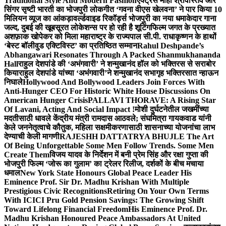
Traditional Style And Modern Fashion
एक्ट्रेस माही श्रीवास्तव और
सिंगर सृष्टी भारती का भोजपुरी लोकगीत ‘गवना वीएस खेलवना’ ने पार किया 10
मिलियन व्यूज का आंकड़ा
वर्ल्डवाइड रिकॉर्ड्स भोजपुरी का नया धमाकेदार गाना
जल्द, दुबई की खूबसूरत लोकेशन्स पर हो रही है शूटिंग
फिल्म जगत के प्रख्यात
अशफ़ाक खोपेकर को मिला महाराष्ट्र के राज्यपाल सी.पी. राधाकृष्णन के हाथों
‘बेस्ट बॉलीवुड एक्टिविस्ट’ का प्रतिष्ठित सम्मान
Rahul Deshpande’s
Abhangawari Resonates Through A Packed Shanmukhananda
Hall
राहुल देशपांडे की ‘अभंगवारी’ ने शन्मुखानंद हॉल को भक्तिरस से सराबोर
किया
राहुल देशपांडे यांच्या ‘अभंगवारी’ने शन्मुखानंद सभागृह भक्तिरसात न्हाऊन
निघाले
Hollywood And Bollywood Leaders Join Forces With
Anti-Hunger CEO For Historic White House Discussions On
American Hunger Crisis
PALLAVI THORAVE: A Rising Star
Of Lavani, Acting And Social Impact !
मोशी दुर्घटनेतील जखमींच्या
मदतीसाठी धावले केंद्रीय मंत्री रामदास आठवले; संघमित्रा गायकवाड यांनी
केले जननेतृत्वाचे कौतुक, महिला सक्षमीकरणासाठी शासनाच्या योजनांचा लाभ
देण्याची केली मागणी
RAJESHH DATTATRYA BHUJLE The Art
Of Being Unforgettable Some Men Follow Trends. Some Men
Create Them
विजय यादव के निर्देशन में बनी प्रेम सिंह और रक्षा गुप्ता की
भोजपुरी फिल्म ‘जोरू का गुलाम’ का ट्रेलर रिलीज, दर्शकों के बीच मचाया
धमाल
New York State Honours Global Peace Leader His
Eminence Prof. Sir Dr. Madhu Krishan With Multiple
Prestigious Civic Recognitions
Retiring On Your Own Terms
With ICICI Pru Gold Pension Savings: The Growing Shift
Toward Lifelong Financial Freedom
His Eminence Prof. Dr.
Madhu Krishan Honoured Peace Ambassadors At United