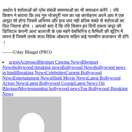
अर्थात वे श्रोताओं को प्रेम संबंधी समस्याओं का भी समाधान करेंगे । रवि
किशन ने बताया कि लव गुरु भोजपुरी नाम का यह कार्यक्रम अपने आप मे एक
अनूठा शो होगा जिसमें अभिनय और हाव भाव नही बल्कि शब्दो से श्रोताओं का
दिल जितना होगा । आपको बता दें कि रवि किशन इन दिनों एकता कपूर की
डिजिटल कंपनी अल्ट बालाजी के एक महंगे वेबसिरिज द फैमिली की शूटिंग में
व्यस्त हैं जिसमे उनके साथ विवेक ओबराय सहित कई नामचीन कलाकार भी होंगे
।
——-Uday Bhagat (PRO)
actors
Actresses
Bhojpuri Cinema News
Bhojpuri
News
bollywood breaking news
Bollywood News
bollywood news
in hindi
Breaking News
Celebrities
Current Bollywood
News
Entertainment News
Hindi Movie News
Latest Bollywood
Actors News
Latest Bollywood Gossip
Latest News On
Bhojpuri
Movies
mumbai bollywood news
Top Bollywood Breaking
News