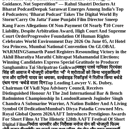
Guidance, Not Superstition” — Rahul Shastri Declares At
Bharat Podcast
Deepak Saraswat Emerges Among India’s Top
4 Podcasters; ‘Bharat Podcast’ Takes The Digital World By
Storm
‘Carry On Jatta’ Fame Punjabi Film Director Smeep
Kang Faces Allegations Of Non-Payment Of Nearly ₹10 Crore
Liability, Despite Arbitration Award, High Court And Supreme
Court Order
Progressive Foundation Of Human Rights
Celebrates World Environment Day 2026 On June 05, At Hotel
Sea Princess, Mumbai National Convention On GLOBAL
WARMING
Samarth Panel Registers Resounding Victory in the
Akhil Bharatiya Marathi Chitrapat Mahamandal Elections;
Winning Candidates Express Special Gratitude to Producer
Sanghamitra Tai Shripatrao Gaikwad
मशहूर पार्श्व गायिका प्रियंका
सिंह की आवाज में भोजपुरी लोकगीत ‘माँ’ ने श्रोताओं को किया भावुक
शिल्पी
राज और दामिनी यादव का धमाका, वर्ल्डवाइड रिकॉर्ड्स ने रिलीज किया बर्थडे
एंथम गाना ‘बर्थडे वाला दिन
Top Leading Lawyer V. K. Dubey,
Chairman Of Vkdl Npa Advisory Council, Receives
Distinguished Honour At The 2nd International Bar & Bench
Badminton Championship In London
Ramesh Joginder Singh
Chandra A Submarine Warrior, A Nation Builder And A Living
Symbol Of Dedication
Mumbai’s Divya Patadia Crowned Mrs.
Royal Global Queen 2026
AAFT Introduces Prestigious Awards
For Short Films At The Historic 128th AAFT Festival Of Short
Digital Films
निर्माता धरमवीर और निर्देशक मनोज सेन की भोजपुरी फिल्म