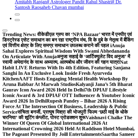
Amitabh Ranjan
# Astrologer Pandit Rahul Shastri
# Dr.
Santosh Raosaheb Chavan mumbai
Trending News:
वीकेडीएल ग्रुप का ‘NPA Bazaar’ भारत में एनपीए एवं
डिस्ट्रेस्ड एसेट समाधान का बन रहा राष्ट्रीय मंच, वि के दुबे के नेतृत्व में बैंकिंग
एवं वित्तीय क्षेत्र के लिए समग्र समाधान उपलब्ध कराने की पहल i
Anuja
Sahai Explores Spiritual Wisdom With Swami Abhedananda
On Articulate With Anuja
अनुजा सहाई के ‘आर्टिक्युलेट विद अनुजा’ में
स्वामी अभेदानंद के साथ अध्यात्म, आत्मबोध और जीवन की गहन यात्रा
Nat
Habit LIVE Returns With Its 4th Edition, Featuring Sanjana
Sanghi In An Exclusive Look Inside Fresh Ayurveda
Kitchen
AAFT Hosts Engaging Mental Health Workshop By
Aruna Babbar At Marwah Studios
Kalyanji Jana’s 5th Bharat
Gaurav Icon Award 2026 Held In Delhi
7th DPIAF Lifestyle
Iconic Award & 3rd DPIAF OTT Influencer & Youtuber Iconic
Award 2026 In Delhi
Rupesh Pandey – Bihar 2026 A Rising
Force At The Intersection Of Business, Leadership & Public
Service
संचिता बनर्जी, प्रत्युष मिश्रा की भोजपुरी फिल्म ‘छठी माई के धोके
चरनिया’ की शूटिंग कंप्लीट, पोस्ट प्रोडक्शन शुरू
Vaishnavi Chalke The
Winner Of Queen Of Global International 2026 At
International Crowning 2026 Held At Raddison Hotel Mumbai,
The Pageant Presented By Joill Entertainments
Saartha Sameer