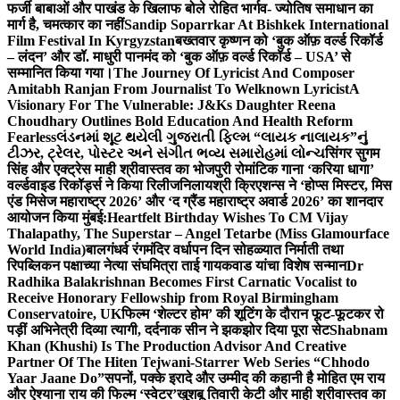
फर्जी बाबाओं और पाखंड के खिलाफ बोले रोहित भार्गव- ज्योतिष समाधान का
मार्ग है, चमत्कार का नहीं
Sandip Soparrkar At Bishkek International
Film Festival In Kyrgyzstan
बख्तवार कृष्णन को ‘बुक ऑफ़ वर्ल्ड रिकॉर्ड
– लंदन’ और डॉ. माधुरी पानमंद को ‘बुक ऑफ़ वर्ल्ड रिकॉर्ड – USA’ से
सम्मानित किया गया।
The Journey Of Lyricist And Composer
Amitabh Ranjan From Journalist To Welknown Lyricist
A
Visionary For The Vulnerable: J&Ks Daughter Reena
Choudhary Outlines Bold Education And Health Reform
Fearless
લંડનમાં શૂટ થયેલી ગુજરાતી ફિલ્મ “લાયક નાલાયક”નું
ટીઝર, ટ્રેલર, પોસ્ટર અને સંગીત ભવ્ય સમારોહમાં લોન્ચ
सिंगर सुगम
सिंह और एक्ट्रेस माही श्रीवास्तव का भोजपुरी रोमांटिक गाना ‘करिया धागा’
वर्ल्डवाइड रिकॉर्ड्स ने किया रिलीज
निलायश्री क्रिएशन्स ने ‘होप्स मिस्टर, मिस
एंड मिसेज महाराष्ट्र 2026’ और ‘द ग्रैंड महाराष्ट्र अवार्ड 2026’ का शानदार
आयोजन किया मुंबई:
Heartfelt Birthday Wishes To CM Vijay
Thalapathy, The Superstar – Angel Tetarbe (Miss Glamourface
World India)
बालगंधर्व रंगमंदिर वर्धापन दिन सोहळ्यात निर्माती तथा
रिपब्लिकन पक्षाच्या नेत्या संघमित्रा ताई गायकवाड यांचा विशेष सन्मान
Dr
Radhika Balakrishnan Becomes First Carnatic Vocalist to
Receive Honorary Fellowship from Royal Birmingham
Conservatoire, UK
फिल्म ‘शेल्टर होम’ की शूटिंग के दौरान फूट-फूटकर रो
पड़ीं अभिनेत्री दिव्या त्यागी, दर्दनाक सीन ने झकझोर दिया पूरा सेट
Shabnam
Khan (Khushi) Is The Production Advisor And Creative
Partner Of The Hiten Tejwani-Starrer Web Series “Chhodo
Yaar Jaane Do”
सपनों, पक्के इरादे और उम्मीद की कहानी है मोहित एम राय
और ऐश्याना राय की फिल्म ‘स्वेटर’
खुशबू तिवारी केटी और माही श्रीवास्तव का