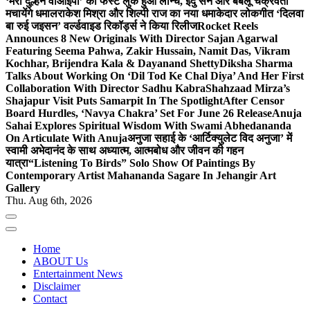
‘मेरी दुल्हन वीआईपी’ का फर्स्ट लुक हुआ लॉन्च, इंदु सेन और बबलू चक्रवर्ती
मचायेंगे धमाल
राकेश मिश्रा और शिल्पी राज का नया धमाकेदार लोकगीत ‘दिलवा
बा रुई जइसन’ वर्ल्डवाइड रिकॉर्ड्स ने किया रिलीज
Rocket Reels
Announces 8 New Originals With Director Sajan Agarwal
Featuring Seema Pahwa, Zakir Hussain, Namit Das, Vikram
Kochhar, Brijendra Kala & Dayanand Shetty
Diksha Sharma
Talks About Working On ‘Dil Tod Ke Chal Diya’ And Her First
Collaboration With Director Sadhu Kabra
Shahzaad Mirza’s
Shajapur Visit Puts Samarpit In The Spotlight
After Censor
Board Hurdles, ‘Navya Chakra’ Set For June 26 Release
Anuja
Sahai Explores Spiritual Wisdom With Swami Abhedananda
On Articulate With Anuja
अनुजा सहाई के ‘आर्टिक्युलेट विद अनुजा’ में
स्वामी अभेदानंद के साथ अध्यात्म, आत्मबोध और जीवन की गहन
यात्रा
“Listening To Birds” Solo Show Of Paintings By
Contemporary Artist Mahananda Sagare In Jehangir Art
Gallery
Thu. Aug 6th, 2026
Home
ABOUT Us
Entertainment News
Disclaimer
Contact