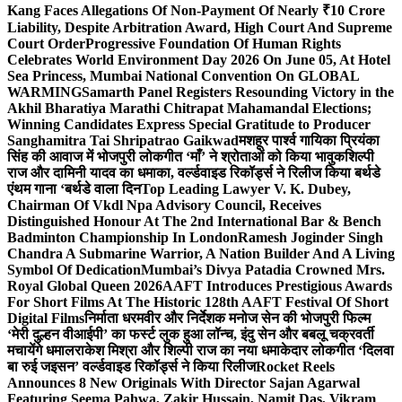
Kang Faces Allegations Of Non-Payment Of Nearly ₹10 Crore
Liability, Despite Arbitration Award, High Court And Supreme
Court Order
Progressive Foundation Of Human Rights
Celebrates World Environment Day 2026 On June 05, At Hotel
Sea Princess, Mumbai National Convention On GLOBAL
WARMING
Samarth Panel Registers Resounding Victory in the
Akhil Bharatiya Marathi Chitrapat Mahamandal Elections;
Winning Candidates Express Special Gratitude to Producer
Sanghamitra Tai Shripatrao Gaikwad
मशहूर पार्श्व गायिका प्रियंका
सिंह की आवाज में भोजपुरी लोकगीत ‘माँ’ ने श्रोताओं को किया भावुक
शिल्पी
राज और दामिनी यादव का धमाका, वर्ल्डवाइड रिकॉर्ड्स ने रिलीज किया बर्थडे
एंथम गाना ‘बर्थडे वाला दिन
Top Leading Lawyer V. K. Dubey,
Chairman Of Vkdl Npa Advisory Council, Receives
Distinguished Honour At The 2nd International Bar & Bench
Badminton Championship In London
Ramesh Joginder Singh
Chandra A Submarine Warrior, A Nation Builder And A Living
Symbol Of Dedication
Mumbai’s Divya Patadia Crowned Mrs.
Royal Global Queen 2026
AAFT Introduces Prestigious Awards
For Short Films At The Historic 128th AAFT Festival Of Short
Digital Films
निर्माता धरमवीर और निर्देशक मनोज सेन की भोजपुरी फिल्म
‘मेरी दुल्हन वीआईपी’ का फर्स्ट लुक हुआ लॉन्च, इंदु सेन और बबलू चक्रवर्ती
मचायेंगे धमाल
राकेश मिश्रा और शिल्पी राज का नया धमाकेदार लोकगीत ‘दिलवा
बा रुई जइसन’ वर्ल्डवाइड रिकॉर्ड्स ने किया रिलीज
Rocket Reels
Announces 8 New Originals With Director Sajan Agarwal
Featuring Seema Pahwa, Zakir Hussain, Namit Das, Vikram