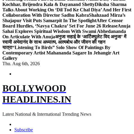
Kochhar, Brijendra Kala & Dayanand Shetty
Diksha Sharma
Talks About Working On ‘Dil Tod Ke Chal Diya’ And Her First
Collaboration With Director Sadhu Kabra
Shahzaad Mirza’s
Shajapur Visit Puts Samarpit In The Spotlight
After Censor
Board Hurdles, ‘Navya Chakra’ Set For June 26 Release
Anuja
Sahai Explores Spiritual Wisdom With Swami Abhedananda
On Articulate With Anuja
अनुजा सहाई के ‘आर्टिक्युलेट विद अनुजा’ में
स्वामी अभेदानंद के साथ अध्यात्म, आत्मबोध और जीवन की गहन
यात्रा
“Listening To Birds” Solo Show Of Paintings By
Contemporary Artist Mahananda Sagare In Jehangir Art
Gallery
Thu. Aug 6th, 2026
BOLLYWOOD
HEADLINES.IN
Latest National & International Trending News
Subscribe