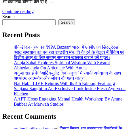
आधिकारिक घोषणा कर दी है।…
Continue reading
Search
Search
Recent Posts
वीकेडीएल ग्रुप का ‘NPA Bazaar’ भारत में एनपीए एवं डिस्ट्रेस्ड
एसेट समाधान का बन रहा राष्ट्रीय मंच, वि के दुबे के नेतृत्व में बैंकिंग एवं
वित्तीय क्षेत्र के लिए समग्र समाधान उपलब्ध कराने की पहल i
Anuja Sahai Explores Spiritual Wisdom With Swami
Abhedananda On Articulate With Anuja
अनुजा सहाई के ‘आर्टिक्युलेट विद अनुजा’ में स्वामी अभेदानंद के साथ
अध्यात्म, आत्मबोध और जीवन की गहन यात्रा
Nat Habit LIVE Returns With Its 4th Edition, Featuring
Sanjana Sanghi In An Exclusive Look Inside Fresh Ayurveda
Kitchen
AAFT Hosts Engaging Mental Health Workshop By Aruna
Babbar At Marwah Studios
Recent Comments
online ingilizce kursu
on
प्रिया सिन्हा अब वर्ल्डवाइड रिकॉर्ड्स के