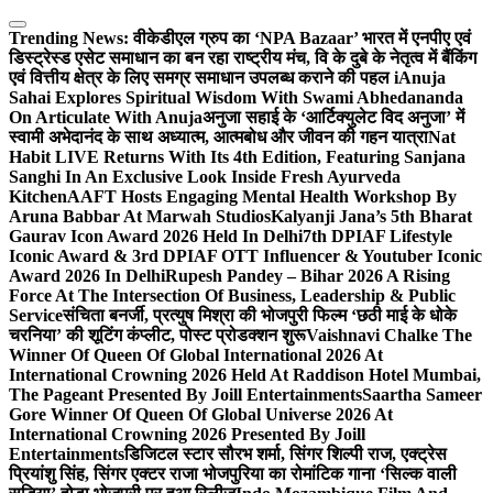
Skip
to
Trending News:
वीकेडीएल ग्रुप का ‘NPA Bazaar’ भारत में एनपीए एवं
content
डिस्ट्रेस्ड एसेट समाधान का बन रहा राष्ट्रीय मंच, वि के दुबे के नेतृत्व में बैंकिंग
एवं वित्तीय क्षेत्र के लिए समग्र समाधान उपलब्ध कराने की पहल i
Anuja
Sahai Explores Spiritual Wisdom With Swami Abhedananda
On Articulate With Anuja
अनुजा सहाई के ‘आर्टिक्युलेट विद अनुजा’ में
स्वामी अभेदानंद के साथ अध्यात्म, आत्मबोध और जीवन की गहन यात्रा
Nat
Habit LIVE Returns With Its 4th Edition, Featuring Sanjana
Sanghi In An Exclusive Look Inside Fresh Ayurveda
Kitchen
AAFT Hosts Engaging Mental Health Workshop By
Aruna Babbar At Marwah Studios
Kalyanji Jana’s 5th Bharat
Gaurav Icon Award 2026 Held In Delhi
7th DPIAF Lifestyle
Iconic Award & 3rd DPIAF OTT Influencer & Youtuber Iconic
Award 2026 In Delhi
Rupesh Pandey – Bihar 2026 A Rising
Force At The Intersection Of Business, Leadership & Public
Service
संचिता बनर्जी, प्रत्युष मिश्रा की भोजपुरी फिल्म ‘छठी माई के धोके
चरनिया’ की शूटिंग कंप्लीट, पोस्ट प्रोडक्शन शुरू
Vaishnavi Chalke The
Winner Of Queen Of Global International 2026 At
International Crowning 2026 Held At Raddison Hotel Mumbai,
The Pageant Presented By Joill Entertainments
Saartha Sameer
Gore Winner Of Queen Of Global Universe 2026 At
International Crowning 2026 Presented By Joill
Entertainments
डिजिटल स्टार सौरभ शर्मा, सिंगर शिल्पी राज, एक्ट्रेस
प्रियांशु सिंह, सिंगर एक्टर राजा भोजपुरिया का रोमांटिक गाना ‘सिल्क वाली