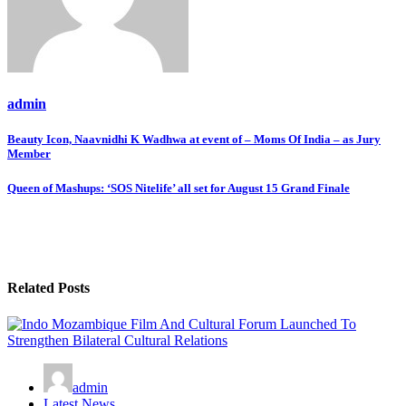
admin
Post
Beauty Icon, Naavnidhi K Wadhwa at event of – Moms Of India – as Jury
Member
navigation
Queen of Mashups: ‘SOS Nitelife’ all set for August 15 Grand Finale
Related Posts
admin
Latest News