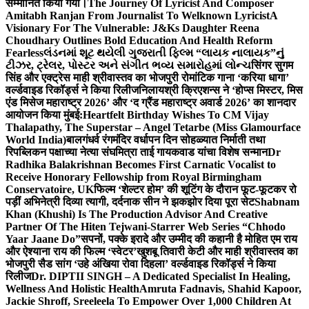
सम्मानित किया गया।
The Journey Of Lyricist And Composer
Amitabh Ranjan From Journalist To Welknown Lyricist
A
Visionary For The Vulnerable: J&Ks Daughter Reena
Choudhary Outlines Bold Education And Health Reform
Fearless
લંડનમાં શૂટ થયેલી ગુજરાતી ફિલ્મ “લાયક નાલાયક”નું
ટીઝર, ટ્રેલર, પોસ્ટર અને સંગીત ભવ્ય સમારોહમાં લોન્ચ
सिंगर सुगम
सिंह और एक्ट्रेस माही श्रीवास्तव का भोजपुरी रोमांटिक गाना ‘करिया धागा’
वर्ल्डवाइड रिकॉर्ड्स ने किया रिलीज
निलायश्री क्रिएशन्स ने ‘होप्स मिस्टर, मिस
एंड मिसेज महाराष्ट्र 2026’ और ‘द ग्रैंड महाराष्ट्र अवार्ड 2026’ का शानदार
आयोजन किया मुंबई:
Heartfelt Birthday Wishes To CM Vijay
Thalapathy, The Superstar – Angel Tetarbe (Miss Glamourface
World India)
बालगंधर्व रंगमंदिर वर्धापन दिन सोहळ्यात निर्माती तथा
रिपब्लिकन पक्षाच्या नेत्या संघमित्रा ताई गायकवाड यांचा विशेष सन्मान
Dr
Radhika Balakrishnan Becomes First Carnatic Vocalist to
Receive Honorary Fellowship from Royal Birmingham
Conservatoire, UK
फिल्म ‘शेल्टर होम’ की शूटिंग के दौरान फूट-फूटकर रो
पड़ीं अभिनेत्री दिव्या त्यागी, दर्दनाक सीन ने झकझोर दिया पूरा सेट
Shabnam
Khan (Khushi) Is The Production Advisor And Creative
Partner Of The Hiten Tejwani-Starrer Web Series “Chhodo
Yaar Jaane Do”
सपनों, पक्के इरादे और उम्मीद की कहानी है मोहित एम राय
और ऐश्याना राय की फिल्म ‘स्वेटर’
खुशबू तिवारी केटी और माही श्रीवास्तव का
भोजपुरी सैड सांग ‘उहे अंखिया रोवा दिहला’ वर्ल्डवाइड रिकॉर्ड्स ने किया
रिलीज
Dr. DIPTII SINGH – A Dedicated Specialist In Healing,
Wellness And Holistic Health
Amruta Fadnavis, Shahid Kapoor,
Jackie Shroff, Sreeleela To Empower Over 1,000 Children At