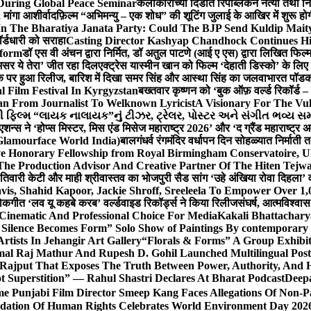
During Global Peace Seminar
कलाकारांच्या दिंडीत रिपब्लिकन नेत्या तथा नि
 मांगा आशीर्वाद
फ़िल्म “अभिमन्यु – एक शोध” की शूटिंग जुलाई के आखिर में शुरू हो
In The Bharatiya Janata Party: Could The BJP Send Kuldip Mait
र्डधारी को सराहा
Casting Director Kashyap Chandhock Continues Hi
tform
डॉ एस वी अंचन द्वारा निर्मित, डॉ अतुल पाटणे (आई ए एस) द्वारा लिखित फिल
‘असर ये तेरा’ जीत रहा दिल
एक्ट्रेस यास्मीन खान को फिल्म ‘देहाती डिस्को’ के लिए
िक पर हुआ रिलीज, बारिश में दिखा समर सिंह और आस्था सिंह का जलवा
भारत पॉडका
l Film Festival In Kyrgyzstan
बख्तवार कृष्णन को ‘बुक ऑफ़ वर्ल्ड रिकॉर्ड 
n From Journalist To Welknown Lyricist
A Visionary For The Vu
ી ફિલ્મ “લાયક નાલાયક”નું ટીઝર, ટ્રેલર, પોસ્ટર અને સંગીત ભવ્ય સમ
एशन्स ने ‘होप्स मिस्टर, मिस एंड मिसेज महाराष्ट्र 2026’ और ‘द ग्रैंड महाराष्ट्
Glamourface World India)
बालगंधर्व रंगमंदिर वर्धापन दिन सोहळ्यात निर्माती 
ive Honorary Fellowship from Royal Birmingham Conservatoire, 
he Production Advisor And Creative Partner Of The Hiten Tejw
 तिवारी केटी और माही श्रीवास्तव का भोजपुरी सैड सांग ‘उहे अंखिया रोवा दिहला’ व
is, Shahid Kapoor, Jackie Shroff, Sreeleela To Empower Over 1,
ोकगीत ‘लव यू कहबे करब’ वर्ल्डवाइड रिकॉर्ड्स ने किया रिलीज
संघर्ष, आत्मविश्व
 Cinematic And Professional Choice For Media
Kakali Bhattachary
Silence Becomes Form” Solo Show of Paintings By contemporary a
tists In Jehangir Art Gallery
“Florals & Forms” A Group Exhibit
mal Raj Mathur And Rupesh D. Gohil Launched Multilingual Po
 Rajput That Exposes The Truth Between Power, Authority, An
t Superstition” — Rahul Shastri Declares At Bharat Podcast
Deepa
e Punjabi Film Director Smeep Kang Faces Allegations Of Non-Pa
dation Of Human Rights Celebrates World Environment Day 2026 