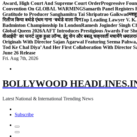
Award, High Court And Supreme Court Order
Progressive Foun
Convention On GLOBAL WARMING
Samarth Panel Registers 
Gratitude to Producer Sanghamitra Tai Shripatrao Gaikwad
मशहू
रिलीज किया बर्थडे एंथम गाना ‘बर्थडे वाला दिन
Top Leading Lawyer V. K.
Badminton Championship In London
Ramesh Joginder Singh Ch
Global Queen 2026
AAFT Introduces Prestigious Awards For Shor
वीआईपी’ का फर्स्ट लुक हुआ लॉन्च, इंदु सेन और बबलू चक्रवर्ती मचायेंगे धमाल
रा
Originals With Director Sajan Agarwal Featuring Seema Pahwa
Tod Ke Chal Diya’ And Her First Collaboration With Director 
June 26 Release
Fri. Aug 7th, 2026
BOLLYWOOD HEADLINES.I
Latest National & International Trending News
Subscribe