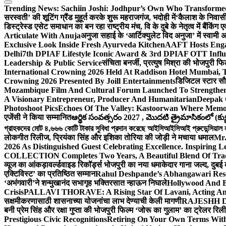
Trending News:
Sachiin Joshi: Jodhpur’s Own Who Transformed 
सरस्वती’ की शूटिंग ग्रैंड मुहूर्त करके शुरू महराजगंज, भदोही में
‘कैलाश के निवासी
डिस्ट्रेस्ड एसेट समाधान का बन रहा राष्ट्रीय मंच, वि के दुबे के नेतृत्व में बैंकि
Articulate With Anuja
अनुजा सहाई के ‘आर्टिक्युलेट विद अनुजा’ में स्वाम
Exclusive Look Inside Fresh Ayurveda Kitchen
AAFT Hosts Enga
Delhi
7th DPIAF Lifestyle Iconic Award & 3rd DPIAF OTT Influ
Leadership & Public Service
संचिता बनर्जी, प्रत्युष मिश्रा की भोजपुरी फ
International Crowning 2026 Held At Raddison Hotel Mumbai, T
Crowning 2026 Presented By Joill Entertainments
डिजिटल स्टार सौरभ
Mozambique Film And Cultural Forum Launched To Strengthen B
A Visionary Entrepreneur, Producer And Humanitarian
Deepak 
Photoshoot Pics
Echoes Of The Valley: Kastoorwan Where Memor
एजेंसी ने किया सम्मानित
ఆర్థిక సంవత్సరం 2027 , మొదటి త్రైమాసికంలో (క్యు
গ্রাহকদের মোট ৪,৬৬৬ কোটি টাকার সুবিধা প্রদান করেছে আইসিআইসিআই প্রুডেন্সিয়াল লাই
लोकगीत रिलीज, प्रियंका सिंह और इशिका तोरिया की जोड़ी ने मचाया धमाल
Mr.
2026 As Distinguished Guest Celebrating Excellence. Inspiring L
COLLECTION Completes Two Years, A Beautiful Blend Of Trad
व्यूज का आंकड़ा
वर्ल्डवाइड रिकॉर्ड्स भोजपुरी का नया धमाकेदार गाना जल्द, दुबई
एक्टिविस्ट’ का प्रतिष्ठित सम्मान
Rahul Deshpande’s Abhangawari Res
‘अभंगवारी’ने शन्मुखानंद सभागृह भक्तिरसात न्हाऊन निघाले
Hollywood And B
Crisis
PALLAVI THORAVE: A Rising Star Of Lavani, Acting And
सक्षमीकरणासाठी शासनाच्या योजनांचा लाभ देण्याची केली मागणी
RAJESHH DA
बनी प्रेम सिंह और रक्षा गुप्ता की भोजपुरी फिल्म ‘जोरू का गुलाम’ का ट्रेलर रि
Prestigious Civic Recognitions
Retiring On Your Own Terms With