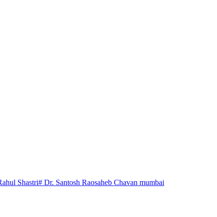
Rahul Shastri
# Dr. Santosh Raosaheb Chavan mumbai