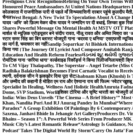
Prestigious Civic Recognitions
Retiring On Your Own Terms With
Honoured Peace Ambassadors At United Nations Headquarters 
कोलकाता में राजनीतिक पारी से पहले माँ विन्ध्यवासिनी दरबार पहुंचे कुलदीप मैती,
चैनल
West Bengal: A New Twist To Speculation About A Change 
यादव ‘अभि’ को फ़िल्म मेकर धीरू यादव ने जन्मदिन पर दी बधाई, लिम्का बुक रिकॉ
Shares Powerful Message On Mental Health At MSTV OTT Pla
मार्शल से म्यूज़िक प्रोड्यूसर बने संदीप रावत, नीलू रावत और अमित मिश्रा का 
स्टार समर सिंह का बिग ब्लास्ट भोजपुरी गाना ‘बदरवा ए धनिया’ एसएफसी म्यूज
का मार्ग है, चमत्कार का नहीं
Sandip Soparrkar At Bishkek Internationa
किया गया।
The Journey Of Lyricist And Composer Amitabh Ranja
Education And Health Reform Fearless
લંડનમાં શૂટ થયેલી ગુજરાત
रोमांटिक गाना ‘करिया धागा’ वर्ल्डवाइड रिकॉर्ड्स ने किया रिलीज
निलायश्री क्रि
To CM Vijay Thalapathy, The Superstar – Angel Tetarbe (Miss 
Radhika Balakrishnan Becomes First Carnatic Vocalist to Rece
त्यागी, दर्दनाक सीन ने झकझोर दिया पूरा सेट
Shabnam Khan (Khushi) Is T
और उम्मीद की कहानी है मोहित एम राय और ऐश्याना राय की फिल्म ‘स्वेटर’
खुशबू
Specialist In Healing, Wellness And Holistic Health
Amruta Fadnav
Dome, SVP Stadium, Worli
इशिका टोरिया और सृष्टि भारती का भोजपुरी ल
India: Wins Deus Unveils ‘The Cinema – A Brief History’” Most
Khan, Nandita Puri And RJ Anurag Pandey In Mumbai
“Where 
Paradox” A Group Exhibition Of Paintings By 6 Contemporary Ar
Saxena, Janhavi Bhide In Jehangir Art Gallery
Producers Dr. Vi
Bhains – Season 1”: A Powerful Web Series From Producer MK
Music City’s Latest Romantic Release
“Astrology Is Guidance, No
Podcast’ Takes The Digital World By Storm
‘Carry On Jatta’ Fam