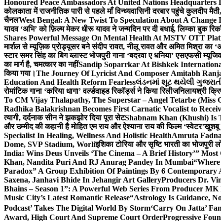
Honoured Peace Ambassadors At United Nations Headquarters 
कोलकाता में राजनीतिक पारी से पहले माँ विन्ध्यवासिनी दरबार पहुंचे कुलदीप मैती,
चैनल
West Bengal: A New Twist To Speculation About A Change 
यादव ‘अभि’ को फ़िल्म मेकर धीरू यादव ने जन्मदिन पर दी बधाई, लिम्का बुक रिकॉ
Shares Powerful Message On Mental Health At MSTV OTT Pla
मार्शल से म्यूज़िक प्रोड्यूसर बने संदीप रावत, नीलू रावत और अमित मिश्रा का 
स्टार समर सिंह का बिग ब्लास्ट भोजपुरी गाना ‘बदरवा ए धनिया’ एसएफसी म्यूज
का मार्ग है, चमत्कार का नहीं
Sandip Soparrkar At Bishkek Internationa
किया गया।
The Journey Of Lyricist And Composer Amitabh Ranja
Education And Health Reform Fearless
લંડનમાં શૂટ થયેલી ગુજરાત
रोमांटिक गाना ‘करिया धागा’ वर्ल्डवाइड रिकॉर्ड्स ने किया रिलीज
निलायश्री क्रि
To CM Vijay Thalapathy, The Superstar – Angel Tetarbe (Miss 
Radhika Balakrishnan Becomes First Carnatic Vocalist to Rece
त्यागी, दर्दनाक सीन ने झकझोर दिया पूरा सेट
Shabnam Khan (Khushi) Is T
और उम्मीद की कहानी है मोहित एम राय और ऐश्याना राय की फिल्म ‘स्वेटर’
खुशबू
Specialist In Healing, Wellness And Holistic Health
Amruta Fadnav
Dome, SVP Stadium, Worli
इशिका टोरिया और सृष्टि भारती का भोजपुरी ल
India: Wins Deus Unveils ‘The Cinema – A Brief History’” Most
Khan, Nandita Puri And RJ Anurag Pandey In Mumbai
“Where 
Paradox” A Group Exhibition Of Paintings By 6 Contemporary Ar
Saxena, Janhavi Bhide In Jehangir Art Gallery
Producers Dr. Vi
Bhains – Season 1”: A Powerful Web Series From Producer MK
Music City’s Latest Romantic Release
“Astrology Is Guidance, No
Podcast’ Takes The Digital World By Storm
‘Carry On Jatta’ Fam
Award, High Court And Supreme Court Order
Progressive Foun