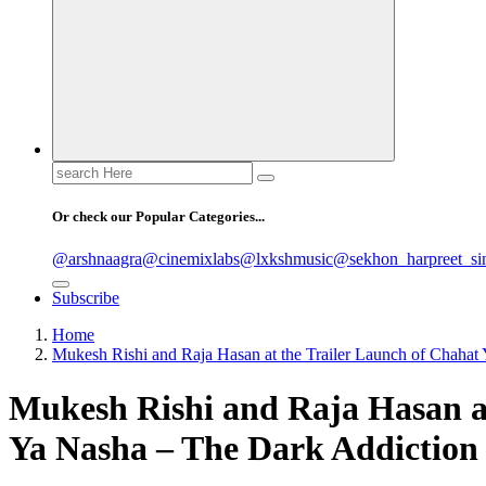
Search
for:
Or check our Popular Categories...
@arshnaagra
@cinemixlabs
@lxkshmusic
@sekhon_harpreet_si
Subscribe
Home
Mukesh Rishi and Raja Hasan at the Trailer Launch of Chahat
Mukesh Rishi and Raja Hasan at
Ya Nasha – The Dark Addiction