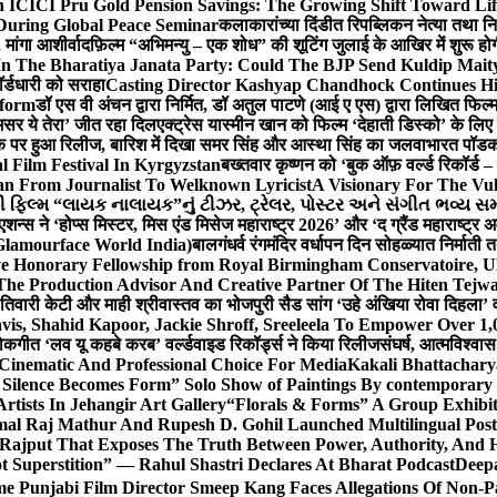
 ICICI Pru Gold Pension Savings: The Growing Shift Toward Lif
During Global Peace Seminar
कलाकारांच्या दिंडीत रिपब्लिकन नेत्या तथा नि
 मांगा आशीर्वाद
फ़िल्म “अभिमन्यु – एक शोध” की शूटिंग जुलाई के आखिर में शुरू हो
In The Bharatiya Janata Party: Could The BJP Send Kuldip Mait
र्डधारी को सराहा
Casting Director Kashyap Chandhock Continues Hi
tform
डॉ एस वी अंचन द्वारा निर्मित, डॉ अतुल पाटणे (आई ए एस) द्वारा लिखित फिल
‘असर ये तेरा’ जीत रहा दिल
एक्ट्रेस यास्मीन खान को फिल्म ‘देहाती डिस्को’ के लिए
िक पर हुआ रिलीज, बारिश में दिखा समर सिंह और आस्था सिंह का जलवा
भारत पॉडका
l Film Festival In Kyrgyzstan
बख्तवार कृष्णन को ‘बुक ऑफ़ वर्ल्ड रिकॉर्ड 
n From Journalist To Welknown Lyricist
A Visionary For The Vu
ી ફિલ્મ “લાયક નાલાયક”નું ટીઝર, ટ્રેલર, પોસ્ટર અને સંગીત ભવ્ય સમ
एशन्स ने ‘होप्स मिस्टर, मिस एंड मिसेज महाराष्ट्र 2026’ और ‘द ग्रैंड महाराष्ट्
Glamourface World India)
बालगंधर्व रंगमंदिर वर्धापन दिन सोहळ्यात निर्माती 
ive Honorary Fellowship from Royal Birmingham Conservatoire, 
he Production Advisor And Creative Partner Of The Hiten Tejw
 तिवारी केटी और माही श्रीवास्तव का भोजपुरी सैड सांग ‘उहे अंखिया रोवा दिहला’ व
is, Shahid Kapoor, Jackie Shroff, Sreeleela To Empower Over 1,
ोकगीत ‘लव यू कहबे करब’ वर्ल्डवाइड रिकॉर्ड्स ने किया रिलीज
संघर्ष, आत्मविश्व
 Cinematic And Professional Choice For Media
Kakali Bhattachary
Silence Becomes Form” Solo Show of Paintings By contemporary a
tists In Jehangir Art Gallery
“Florals & Forms” A Group Exhibit
mal Raj Mathur And Rupesh D. Gohil Launched Multilingual Po
 Rajput That Exposes The Truth Between Power, Authority, An
t Superstition” — Rahul Shastri Declares At Bharat Podcast
Deepa
e Punjabi Film Director Smeep Kang Faces Allegations Of Non-Pa