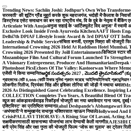
Skip
to
Trending News:
Sachiin Joshi: Jodhpur’s Own Who Transformed 
content
सरस्वती’ की शूटिंग ग्रैंड मुहूर्त करके शुरू महराजगंज, भदोही में
‘कैलाश के निवासी
डिस्ट्रेस्ड एसेट समाधान का बन रहा राष्ट्रीय मंच, वि के दुबे के नेतृत्व में बैंकि
Articulate With Anuja
अनुजा सहाई के ‘आर्टिक्युलेट विद अनुजा’ में स्वाम
Exclusive Look Inside Fresh Ayurveda Kitchen
AAFT Hosts Enga
Delhi
7th DPIAF Lifestyle Iconic Award & 3rd DPIAF OTT Influ
Leadership & Public Service
संचिता बनर्जी, प्रत्युष मिश्रा की भोजपुरी फ
International Crowning 2026 Held At Raddison Hotel Mumbai, T
Crowning 2026 Presented By Joill Entertainments
डिजिटल स्टार सौरभ
Mozambique Film And Cultural Forum Launched To Strengthen B
A Visionary Entrepreneur, Producer And Humanitarian
Deepak 
Photoshoot Pics
Echoes Of The Valley: Kastoorwan Where Memor
एजेंसी ने किया सम्मानित
ఆర్థిక సంవత్సరం 2027 , మొదటి త్రైమాసికంలో (క్యు
গ্রাহকদের মোট ৪,৬৬৬ কোটি টাকার সুবিধা প্রদান করেছে আইসিআইসিআই প্রুডেন্সিয়াল লাই
लोकगीत रिलीज, प्रियंका सिंह और इशिका तोरिया की जोड़ी ने मचाया धमाल
Mr.
2026 As Distinguished Guest Celebrating Excellence. Inspiring L
COLLECTION Completes Two Years, A Beautiful Blend Of Trad
व्यूज का आंकड़ा
वर्ल्डवाइड रिकॉर्ड्स भोजपुरी का नया धमाकेदार गाना जल्द, दुबई
एक्टिविस्ट’ का प्रतिष्ठित सम्मान
Rahul Deshpande’s Abhangawari Res
‘अभंगवारी’ने शन्मुखानंद सभागृह भक्तिरसात न्हाऊन निघाले
Hollywood And B
Crisis
PALLAVI THORAVE: A Rising Star Of Lavani, Acting And
सक्षमीकरणासाठी शासनाच्या योजनांचा लाभ देण्याची केली मागणी
RAJESHH DA
बनी प्रेम सिंह और रक्षा गुप्ता की भोजपुरी फिल्म ‘जोरू का गुलाम’ का ट्रेलर रि