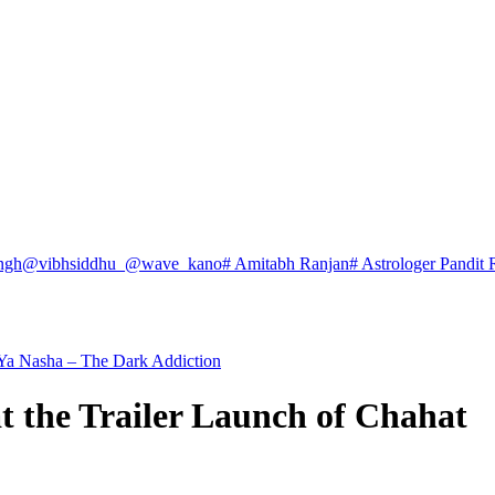
ngh
@vibhsiddhu_
@wave_kano
# Amitabh Ranjan
# Astrologer Pandit 
 Ya Nasha – The Dark Addiction
 the Trailer Launch of Chahat