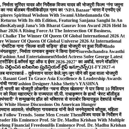
लि., निर्माता सुरिंदर यादव और निर्देशक विजय यादव की भोजपुरी फिल्म ‘गंगा जमुना
ंह का नया बोलबम गीत
वीकेडीएल ग्रुप का ‘NPA Bazaar’ भारत में एनपीए एवं
xplores Spiritual Wisdom With Swami Abhedananda On
Returns With Its 4th Edition, Featuring Sanjana Sanghi In An
dios
Kalyanji Jana’s 5th Bharat Gaurav Icon Award 2026 Held In
ar 2026 A Rising Force At The Intersection Of Business,
i Chalke The Winner Of Queen Of Global International 2026 At
e Winner Of Queen Of Global Universe 2026 At International
 का रोमांटिक गाना ‘सिल्क वाली सड़िया’ होडा भोजपुरी पर हुआ रिलीज
Indo
‘मंगलसूत्र’, निर्माता रत्नाकर कुमार ने किया ऐलान
Sureshchandra Awasthi
 Fashion And Entertainment
Model Actress Sofee George Latest
टस्टैंडिंग ई-कॉमर्स शूट ऑफ द ईयर 2026-2027’ का अवॉर्ड, सपने मॉडलिंग
ల్లించిన ఐసిఐసిఐ ప్రుడెన్షియల్ లైఫ్ ఇన్సూరెన్స్
Q1-FY2027-এ
्लब मास्टरकार्ड – तुर्कस्तान सादर केले.
जुग-जुग जीने की दुआ वाला भोजपुरी
. Basant Goel To Grace Asia Excellence & Leadership Awards
नांची गरज
Fashion Designer Aisha Shetty’s YASHNA
सृष्टी भारती का भोजपुरी लोकगीत ‘गवना वीएस खेलवना’ ने पार किया 10 मिलियन
ो मिला महाराष्ट्र के राज्यपाल सी.पी. राधाकृष्णन के हाथों ‘बेस्ट बॉलीवुड
‘अभंगवारी’ ने शन्मुखानंद हॉल को भक्तिरस से सराबोर किया
राहुल देशपांडे यांच्या
ic White House Discussions On American Hunger
ी रामदास आठवले; संघमित्रा गायकवाड यांनी केले जननेतृत्वाचे कौतुक, महिला
Follow Trends. Some Men Create Them
विजय यादव के निर्देशन में
eader His Eminence Prof. Sir Dr. Madhu Krishan With Multiple
elong Financial Freedom
His Eminence Prof. Dr. Madhu Krishan