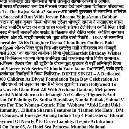
र्माती संघमित्रा ताई गायकवाड यांचा उत्स्फूर्त सहभाग
आस्था से आगाज:
गी
‘भारत पॉडकास्ट’ बना देश में सबसे ज्यादा देखे जाने वाला डिजिटल पॉडकास्ट
y To The Rajya Sabha? Sources
यश भारती पुरस्कार से सम्मानित अभिषेक
s Successful Run With Jeevan Bheema Yojna
Aruna Babbar
्मस्टार डॉ महेश कुमार फिल्म भोज का ट्रेलर भोजपुरी समाज ने सराहा
एयर वाइस
 बेस्ट सपोर्टिंग एक्टर का दादा साहब फाल्के इंडियन टेलीविज़न अवॉर्ड मिला।
देसी
स्ट में फर्जी बाबाओं और पाखंड के खिलाफ बोले रोहित भार्गव- ज्योतिष समाधान
– लंदन’ और डॉ. माधुरी पानमंद को ‘बुक ऑफ़ वर्ल्ड रिकॉर्ड – USA’ से सम्मानित
lnerable: J&Ks Daughter Reena Choudhary Outlines Bold
ારોહમાં લોન્ચ
सिंगर सुगम सिंह और एक्ट्रेस माही श्रीवास्तव का भोजपुरी
र अवार्ड 2026’ का शानदार आयोजन किया मुंबई:
Heartfelt Birthday Wishes
तथा रिपब्लिकन पक्षाच्या नेत्या संघमित्रा ताई गायकवाड यांचा विशेष सन्मान
Dr
UK
फिल्म ‘शेल्टर होम’ की शूटिंग के दौरान फूट-फूटकर रो पड़ीं अभिनेत्री दिव्या
ani-Starrer Web Series “Chhodo Yaar Jaane Do”
सपनों, पक्के इरादे
र्ल्डवाइड रिकॉर्ड्स ने किया रिलीज
Dr. DIPTII SINGH – A Dedicated
000 Children At Divyaj Foundation Yoga Day Celebration At
ास और सपनों की उड़ान का नाम है मोनिका सुराजी
“From Hollywood To
a Unveils Glam Beat 2.0 With Archana Gautam, Mehjabeen
rtist Nidhi Sharma in Jehangir Art Gallery
“Pigments And
ion Of Paintings By Sudha Barshikar, Nanda Pathak, Sohnal V.
sters For The Women-Centric Film “Abhaya”
“Jiski Lathi Uski
d Humanity…
Diksha Sharma Features In ‘Hathon Me Hath’, DM
k Saraswat Emerges Among India’s Top 4 Podcasters; ‘Bharat
yment Of Nearly ₹10 Crore Liability, Despite Arbitration
On June 05, At Hotel Sea Princess, Mumbai National