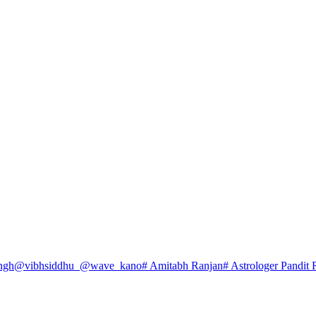
ngh
@vibhsiddhu_
@wave_kano
# Amitabh Ranjan
# Astrologer Pandit 