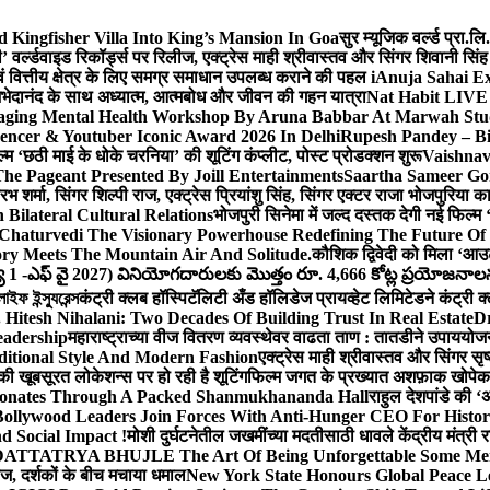
Kingfisher Villa Into King’s Mansion In Goa
सुर म्यूजिक वर्ल्ड प्रा.
’ वर्ल्डवाइड रिकॉर्ड्स पर रिलीज, एक्ट्रेस माही श्रीवास्तव और सिंगर शिवानी सि
ंग एवं वित्तीय क्षेत्र के लिए समग्र समाधान उपलब्ध कराने की पहल i
Anuja Sahai E
ी अभेदानंद के साथ अध्यात्म, आत्मबोध और जीवन की गहन यात्रा
Nat Habit LIVE 
ging Mental Health Workshop By Aruna Babbar At Marwah Stu
encer & Youtuber Iconic Award 2026 In Delhi
Rupesh Pandey – Bih
िल्म ‘छठी माई के धोके चरनिया’ की शूटिंग कंप्लीट, पोस्ट प्रोडक्शन शुरू
Vaishnav
he Pageant Presented By Joill Entertainments
Saartha Sameer Gor
 शर्मा, सिंगर शिल्पी राज, एक्ट्रेस प्रियांशु सिंह, सिंगर एक्टर राजा भोजपुरिया
ilateral Cultural Relations
भोजपुरी सिनेमा में जल्द दस्तक देगी नई फिल्म 
Chaturvedi The Visionary Powerhouse Redefining The Future Of
y Meets The Mountain Air And Solitude.
कौशिक द्विवेदी को मिला ‘आउ
 1 -ఎఫ్ వై 2027) వినియోగదారులకు మొత్తం రూ. 4,666 కోట్ల ప్రయోజనాలను చె
ফ ইন্স্যুরেন্স
कंट्री क्लब हॉस्पिटॅलिटी अँड हॉलिडेज प्रायव्हेट लिमिटेडने कंट्री क
 Hitesh Nihalani: Two Decades Of Building Trust In Real Estate
Dr
eadership
महाराष्ट्राच्या वीज वितरण व्यवस्थेवर वाढता ताण : तातडीने उपाययोज
itional Style And Modern Fashion
एक्ट्रेस माही श्रीवास्तव और सिंगर 
 की खूबसूरत लोकेशन्स पर हो रही है शूटिंग
फिल्म जगत के प्रख्यात अशफ़ाक खोपेकर क
onates Through A Packed Shanmukhananda Hall
राहुल देशपांडे की 
ollywood Leaders Join Forces With Anti-Hunger CEO For Histor
 Social Impact !
मोशी दुर्घटनेतील जखमींच्या मदतीसाठी धावले केंद्रीय मंत्र
TTATRYA BHUJLE The Art Of Being Unforgettable Some Men 
लीज, दर्शकों के बीच मचाया धमाल
New York State Honours Global Peace L