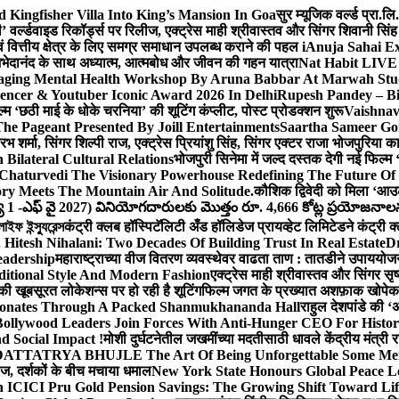
Kingfisher Villa Into King’s Mansion In Goa
सुर म्यूजिक वर्ल्ड प्रा.
’ वर्ल्डवाइड रिकॉर्ड्स पर रिलीज, एक्ट्रेस माही श्रीवास्तव और सिंगर शिवानी सि
ंग एवं वित्तीय क्षेत्र के लिए समग्र समाधान उपलब्ध कराने की पहल i
Anuja Sahai E
ी अभेदानंद के साथ अध्यात्म, आत्मबोध और जीवन की गहन यात्रा
Nat Habit LIVE 
ging Mental Health Workshop By Aruna Babbar At Marwah Stu
encer & Youtuber Iconic Award 2026 In Delhi
Rupesh Pandey – Bih
िल्म ‘छठी माई के धोके चरनिया’ की शूटिंग कंप्लीट, पोस्ट प्रोडक्शन शुरू
Vaishnav
he Pageant Presented By Joill Entertainments
Saartha Sameer Gor
 शर्मा, सिंगर शिल्पी राज, एक्ट्रेस प्रियांशु सिंह, सिंगर एक्टर राजा भोजपुरिया
ilateral Cultural Relations
भोजपुरी सिनेमा में जल्द दस्तक देगी नई फिल्म 
Chaturvedi The Visionary Powerhouse Redefining The Future Of
y Meets The Mountain Air And Solitude.
कौशिक द्विवेदी को मिला ‘आउ
 1 -ఎఫ్ వై 2027) వినియోగదారులకు మొత్తం రూ. 4,666 కోట్ల ప్రయోజనాలను చె
ফ ইন্স্যুরেন্স
कंट्री क्लब हॉस्पिटॅलिटी अँड हॉलिडेज प्रायव्हेट लिमिटेडने कंट्री क
 Hitesh Nihalani: Two Decades Of Building Trust In Real Estate
Dr
eadership
महाराष्ट्राच्या वीज वितरण व्यवस्थेवर वाढता ताण : तातडीने उपाययोज
itional Style And Modern Fashion
एक्ट्रेस माही श्रीवास्तव और सिंगर 
 की खूबसूरत लोकेशन्स पर हो रही है शूटिंग
फिल्म जगत के प्रख्यात अशफ़ाक खोपेकर क
onates Through A Packed Shanmukhananda Hall
राहुल देशपांडे की 
ollywood Leaders Join Forces With Anti-Hunger CEO For Histor
 Social Impact !
मोशी दुर्घटनेतील जखमींच्या मदतीसाठी धावले केंद्रीय मंत्र
TTATRYA BHUJLE The Art Of Being Unforgettable Some Men 
लीज, दर्शकों के बीच मचाया धमाल
New York State Honours Global Peace L
 ICICI Pru Gold Pension Savings: The Growing Shift Toward Lif