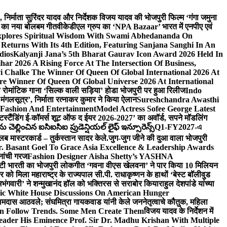
लि., निर्माता सुरिंदर यादव और निर्देशक विजय यादव की भोजपुरी फिल्म ‘गंगा जमुना
ंह का नया बोलबम गीत
वीकेडीएल ग्रुप का ‘NPA Bazaar’ भारत में एनपीए एवं
xplores Spiritual Wisdom With Swami Abhedananda On
Returns With Its 4th Edition, Featuring Sanjana Sanghi In An
dios
Kalyanji Jana’s 5th Bharat Gaurav Icon Award 2026 Held In
ar 2026 A Rising Force At The Intersection Of Business,
i Chalke The Winner Of Queen Of Global International 2026 At
e Winner Of Queen Of Global Universe 2026 At International
 का रोमांटिक गाना ‘सिल्क वाली सड़िया’ होडा भोजपुरी पर हुआ रिलीज
Indo
‘मंगलसूत्र’, निर्माता रत्नाकर कुमार ने किया ऐलान
Sureshchandra Awasthi
 Fashion And Entertainment
Model Actress Sofee George Latest
टस्टैंडिंग ई-कॉमर्स शूट ऑफ द ईयर 2026-2027’ का अवॉर्ड, सपने मॉडलिंग
ల్లించిన ఐసిఐసిఐ ప్రుడెన్షియల్ లైఫ్ ఇన్సూరెన్స్
Q1-FY2027-এ
्लब मास्टरकार्ड – तुर्कस्तान सादर केले.
जुग-जुग जीने की दुआ वाला भोजपुरी
. Basant Goel To Grace Asia Excellence & Leadership Awards
नांची गरज
Fashion Designer Aisha Shetty’s YASHNA
सृष्टी भारती का भोजपुरी लोकगीत ‘गवना वीएस खेलवना’ ने पार किया 10 मिलियन
ो मिला महाराष्ट्र के राज्यपाल सी.पी. राधाकृष्णन के हाथों ‘बेस्ट बॉलीवुड
‘अभंगवारी’ ने शन्मुखानंद हॉल को भक्तिरस से सराबोर किया
राहुल देशपांडे यांच्या
ic White House Discussions On American Hunger
ी रामदास आठवले; संघमित्रा गायकवाड यांनी केले जननेतृत्वाचे कौतुक, महिला
Follow Trends. Some Men Create Them
विजय यादव के निर्देशन में
eader His Eminence Prof. Sir Dr. Madhu Krishan With Multiple