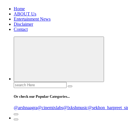
Home
ABOUT Us
Entertainment News
Disclaimer
Contact
Search
for:
Or check our Popular Categories...
@arshnaagra
@cinemixlabs
@lxkshmusic
@sekhon_harpreet_si