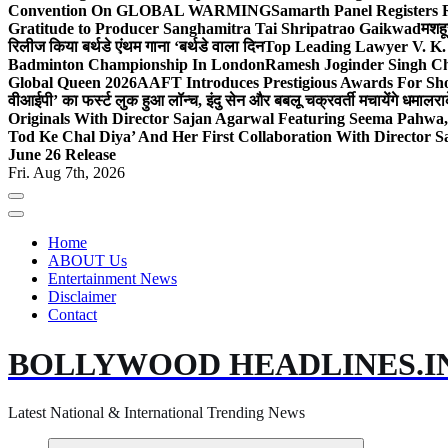
Convention On GLOBAL WARMING
Samarth Panel Registers 
Gratitude to Producer Sanghamitra Tai Shripatrao Gaikwad
मशहू
रिलीज किया बर्थडे एंथम गाना ‘बर्थडे वाला दिन
Top Leading Lawyer V. K.
Badminton Championship In London
Ramesh Joginder Singh Ch
Global Queen 2026
AAFT Introduces Prestigious Awards For Shor
वीआईपी’ का फर्स्ट लुक हुआ लॉन्च, इंदु सेन और बबलू चक्रवर्ती मचायेंगे धमाल
रा
Originals With Director Sajan Agarwal Featuring Seema Pahwa
Tod Ke Chal Diya’ And Her First Collaboration With Director 
June 26 Release
Fri. Aug 7th, 2026
Home
ABOUT Us
Entertainment News
Disclaimer
Contact
BOLLYWOOD HEADLINES.I
Latest National & International Trending News