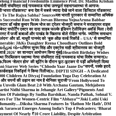
elong Financial Freedom
His Eminence Prof. Dr. Madhu Krishan
र्माती संघमित्रा ताई गायकवाड यांचा उत्स्फूर्त सहभाग
आस्था से आगाज:
गी
‘भारत पॉडकास्ट’ बना देश में सबसे ज्यादा देखे जाने वाला डिजिटल पॉडकास्ट
y To The Rajya Sabha? Sources
यश भारती पुरस्कार से सम्मानित अभिषेक
s Successful Run With Jeevan Bheema Yojna
Aruna Babbar
्मस्टार डॉ महेश कुमार फिल्म भोज का ट्रेलर भोजपुरी समाज ने सराहा
एयर वाइस
 बेस्ट सपोर्टिंग एक्टर का दादा साहब फाल्के इंडियन टेलीविज़न अवॉर्ड मिला।
देसी
स्ट में फर्जी बाबाओं और पाखंड के खिलाफ बोले रोहित भार्गव- ज्योतिष समाधान
– लंदन’ और डॉ. माधुरी पानमंद को ‘बुक ऑफ़ वर्ल्ड रिकॉर्ड – USA’ से सम्मानित
lnerable: J&Ks Daughter Reena Choudhary Outlines Bold
ારોહમાં લોન્ચ
सिंगर सुगम सिंह और एक्ट्रेस माही श्रीवास्तव का भोजपुरी
र अवार्ड 2026’ का शानदार आयोजन किया मुंबई:
Heartfelt Birthday Wishes
तथा रिपब्लिकन पक्षाच्या नेत्या संघमित्रा ताई गायकवाड यांचा विशेष सन्मान
Dr
UK
फिल्म ‘शेल्टर होम’ की शूटिंग के दौरान फूट-फूटकर रो पड़ीं अभिनेत्री दिव्या
ani-Starrer Web Series “Chhodo Yaar Jaane Do”
सपनों, पक्के इरादे
र्ल्डवाइड रिकॉर्ड्स ने किया रिलीज
Dr. DIPTII SINGH – A Dedicated
000 Children At Divyaj Foundation Yoga Day Celebration At
ास और सपनों की उड़ान का नाम है मोनिका सुराजी
“From Hollywood To
a Unveils Glam Beat 2.0 With Archana Gautam, Mehjabeen
rtist Nidhi Sharma in Jehangir Art Gallery
“Pigments And
ion Of Paintings By Sudha Barshikar, Nanda Pathak, Sohnal V.
sters For The Women-Centric Film “Abhaya”
“Jiski Lathi Uski
d Humanity…
Diksha Sharma Features In ‘Hathon Me Hath’, DM
k Saraswat Emerges Among India’s Top 4 Podcasters; ‘Bharat
yment Of Nearly ₹10 Crore Liability, Despite Arbitration